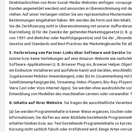
Direktnachrichten von Ihren Social-Media-Websites einfügen. vorausg
Kunden angemeldet werden) und ansonsten in Übereinstimmung mit der
stehen. Auf unser Verlangen stellen Sie uns repräsentative Mustermater
Bestimmungen eingehalten haben. Wir werden die Form und den Inhalt, di
Sie die Zertifizierung nicht in Übereinstimmung mit unserer Aufforderu
Klarstellung: (i) Für die Zwecke der geltenden Marketinggesetze (z. 
von 1991 und ähnlicher oder Nachfolgegesetze) sind Sie der „Absender“ j
Gesetze und Standards und Best Practices der Marketingbranche für 
5. Verbreitung von Partner-Links über Software und Geräte
Sie
nutzen bzw. keine Verlinkungen auf eine Amazon-Website wie nachsteh
Software-Applikationen (z. B. Browser Plug-ins, Browser Helper Objec
ein Endnutzer installieren und ausführen kann) und Geräten, einschlie
Zugelassenen Mobilen Anwendungen); oder (b) im Zusammenhang mit bzw.
Satellitenempfangsgeräte, Streaming-Video-Playern, Blu-Ray-Playern 
Viera Cast oder Vizio Internet Apps). Sie werden ohne ausdrückliche v
Entwicklung von Modellen des maschinellen Lernens oder verwandter 
6. Inhalte auf Ihrer Website
. Sie tragen die ausschließliche Verantwo
(a) Sie werden Programminhalte in keiner Weise ergänzen, löschen oder
Informationen; Sie dürfen aus einer Bilddatei bestehende Programminhal
erhalten bleiben bzw. aus Text bestehende Programminhalte so kürzen, 
Kürzung nicht sachlich falsch oder irreführend wird. Einige Arten von L