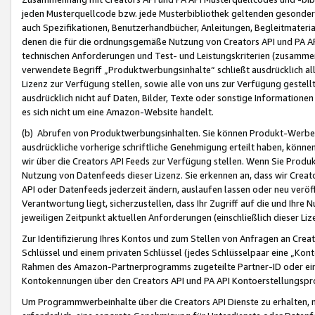
jeden Musterquellcode bzw. jede Musterbibliothek geltenden gesonder
auch Spezifikationen, Benutzerhandbücher, Anleitungen, Begleitmaterial
denen die für die ordnungsgemäße Nutzung von Creators API und PA A
technischen Anforderungen und Test- und Leistungskriterien (zusammen
verwendete Begriff „Produktwerbungsinhalte“ schließt ausdrücklich al
Lizenz zur Verfügung stellen, sowie alle von uns zur Verfügung gestel
ausdrücklich nicht auf Daten, Bilder, Texte oder sonstige Informatione
es sich nicht um eine Amazon-Website handelt.
(b) Abrufen von Produktwerbungsinhalten. Sie können Produkt-Werbein
ausdrückliche vorherige schriftliche Genehmigung erteilt haben, könn
wir über die Creators API Feeds zur Verfügung stellen. Wenn Sie Produk
Nutzung von Datenfeeds dieser Lizenz. Sie erkennen an, dass wir Creat
API oder Datenfeeds jederzeit ändern, auslaufen lassen oder neu veröffe
Verantwortung liegt, sicherzustellen, dass Ihr Zugriff auf die und Ihr
jeweiligen Zeitpunkt aktuellen Anforderungen (einschließlich dieser Liz
Zur Identifizierung Ihres Kontos und zum Stellen von Anfragen an Crea
Schlüssel und einem privaten Schlüssel (jedes Schlüsselpaar eine „Kon
Rahmen des Amazon-Partnerprogramms zugeteilte Partner-ID oder ein
Kontokennungen über den Creators API und PA API Kontoerstellungspro
Um Programmwerbeinhalte über die Creators API Dienste zu erhalten, m