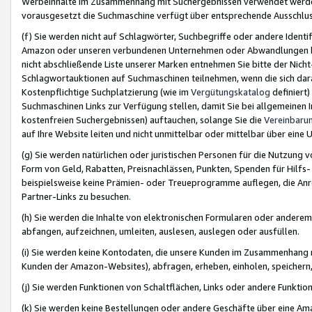
Werbeinhalte im Zusammenhang mit Suchergebnissen verwendet werden,
vorausgesetzt die Suchmaschine verfügt über entsprechende Ausschlu
(f) Sie werden nicht auf Schlagwörter, Suchbegriffe oder andere Ident
Amazon oder unseren verbundenen Unternehmen oder Abwandlungen bzw
nicht abschließende Liste unserer Marken entnehmen Sie bitte der Nich
Schlagwortauktionen auf Suchmaschinen teilnehmen, wenn die sich da
Kostenpflichtige Suchplatzierung (wie im
Vergütungskatalog
definiert
Suchmaschinen Links zur Verfügung stellen, damit Sie bei allgemeinen I
kostenfreien Suchergebnissen) auftauchen, solange Sie die
Vereinbaru
auf Ihre Website leiten und nicht unmittelbar oder mittelbar über eine
(g) Sie werden natürlichen oder juristischen Personen für die Nutzung 
Form von Geld, Rabatten, Preisnachlässen, Punkten, Spenden für Hilfs
beispielsweise keine Prämien- oder Treueprogramme auflegen, die Anrei
Partner-Links zu besuchen.
(h) Sie werden die Inhalte von elektronischen Formularen oder anderem M
abfangen, aufzeichnen, umleiten, auslesen, auslegen oder ausfüllen.
(i) Sie werden keine Kontodaten, die unsere Kunden im Zusammenhang 
Kunden der Amazon-Websites), abfragen, erheben, einholen, speichern,
(j) Sie werden Funktionen von Schaltflächen, Links oder andere Funkti
(k) Sie werden keine Bestellungen oder andere Geschäfte über eine Ama