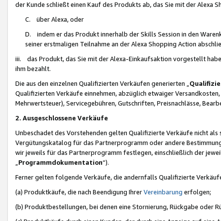
der Kunde schließt einen Kauf des Produkts ab, das Sie mit der Alexa 
C. über Alexa, oder
D. indem er das Produkt innerhalb der Skills Session in den Waren
seiner erstmaligen Teilnahme an der Alexa Shopping Action abschlie
iii. das Produkt, das Sie mit der Alexa-Einkaufsaktion vorgestellt ha
ihm bezahlt.
Die aus den einzelnen Qualifizierten Verkäufen generierten „
Qualifizi
Qualifizierten Verkäufe einnehmen, abzüglich etwaiger Versandkosten
Mehrwertsteuer), Servicegebühren, Gutschriften, Preisnachlässe, Bear
2. Ausgeschlossene Verkäufe
Unbeschadet des Vorstehenden gelten Qualifizierte Verkäufe nicht als
Vergütungskatalog für das Partnerprogramm oder andere Bestimmungen,
wir jeweils für das Partnerprogramm festlegen, einschließlich der jewe
„
Programmdokumentation
“).
Ferner gelten folgende Verkäufe, die andernfalls Qualifizierte Verkä
(a) Produktkäufe, die nach Beendigung Ihrer
Vereinbarung
erfolgen;
(b) Produktbestellungen, bei denen eine Stornierung, Rückgabe oder R