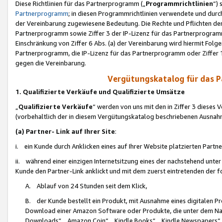
Diese Richtlinien für das Partnerprogramm („
Programmrichtlinien
“)
Partnerprogramm
; in diesen Programmrichtlinien verwendete und durch
der Vereinbarung zugewiesene Bedeutung. Die Rechte und Pflichten de
Partnerprogramm sowie Ziffer 3 der IP-Lizenz für das Partnerprogram
Einschränkung von Ziffer 6 Abs. (a) der Vereinbarung wird hiermit Fol
Partnerprogramm, die IP-Lizenz für das Partnerprogramm oder Ziffer 1
gegen die Vereinbarung.
Vergütungskatalog für das 
1. Qualifizierte Verkäufe und Qualifizierte Umsätze
„
Qualifizierte Verkäufe
“ werden von uns mit den in Ziffer 3 diese
(vorbehaltlich der in diesem Vergütungskatalog beschriebenen Ausnah
(a) Partner- Link auf Ihrer Site
:
i. ein Kunde durch Anklicken eines auf Ihrer Website platzierten Part
ii. während einer einzigen Internetsitzung eines der nachstehend unter (i)
Kunde den Partner-Link anklickt und mit dem zuerst eintretenden der f
A. Ablauf von 24 Stunden seit dem Klick,
B. der Kunde bestellt ein Produkt, mit Ausnahme eines digitalen P
Download einer Amazon Software oder Produkte, die unter dem N
Downloads“, „Amazon Coin“, „Kindle Books“, „Kindle Newspapers“, „