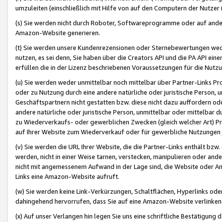
umzuleiten (einschließlich mit Hilfe von auf den Computern der Nutzer i
(s) Sie werden nicht durch Roboter, Softwareprogramme oder auf andere
Amazon-Website generieren.
(t) Sie werden unsere Kundenrezensionen oder Sternebewertungen wed
nutzen, es sei denn, Sie haben über die Creators API und die PA API e
erfüllen die in der Lizenz beschriebenen Voraussetzungen für die Nutzu
(u) Sie werden weder unmittelbar noch mittelbar über Partner-Links P
oder zu Nutzung durch eine andere natürliche oder juristische Person,
Geschäftspartnern nicht gestatten bzw. diese nicht dazu auffordern od
andere natürliche oder juristische Person, unmittelbar oder mittelbar
zu Wiederverkaufs- oder gewerblichen Zwecken (gleich welcher Art) 
auf Ihrer Website zum Wiederverkauf oder für gewerbliche Nutzungen 
(v) Sie werden die URL Ihrer Website, die die Partner-Links enthält b
werden, nicht in einer Weise tarnen, verstecken, manipulieren oder and
nicht mit angemessenem Aufwand in der Lage sind, die Website oder A
Links eine Amazon-Website aufruft.
(w) Sie werden keine Link-Verkürzungen, Schaltflächen, Hyperlinks ode
dahingehend hervorrufen, dass Sie auf eine Amazon-Website verlinken
(x) Auf unser Verlangen hin legen Sie uns eine schriftliche Bestätigung