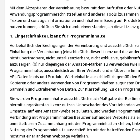
Mit dem Akzeptieren der Vereinbarung bzw. mit dem Aufrufen oder Nutz
Anwendungsprogrammierschnittstellen und anderer Tools (zusammen die
Texten und sonstigen Informationen und Inhalten in Bezug auf Produkte
nutzen können, erklären Sie sich damit einverstanden, an diese Lizenz 
1. Eingeschränkte Lizenz für Programminhalte
Vorbehaltlich der Bedingungen der Vereinbarung und ausschließlich z
Einhaltung der Vereinbarung (einschließlich dieser Lizenz und der ande
nicht übertragbare, nicht unterlizenzierbare, nicht exklusive, gebühren
anzuzeigen; (b) nur diejenigen der Amazon-Marken zu verwenden (wie in 
Programminhalte, ausschließlich auf Ihrer Website und in Übereinstimmu
API, Datenfeeds und Produkt-Werbeinhalte ausschließlich gemäß den Spe
Kopieren oder andere Verwenden von Programminhalten zugunsten Dri
Sammeln und Extrahieren von Daten. Zur Klarstellung: Zu den Program
Sie werden Programminhalte ausschließlich nach Maßgabe der Besti
hiermit eingeräumten Lizenz nutzen. Unbeschadet des Vorstehenden we
Umsätze auf eine Amazon-Website zu leiten, und werden Programminhal
Verbindung mit Programminhalten Besucher auf andere Websites als ein
unmittelbarem Zusammenhang mit den Programminhalten stehen, Links z
Nutzung der Programminhalte ausschließlich mit der betreffenden Pr
nicht mit einer anderen Webpage verlinken.