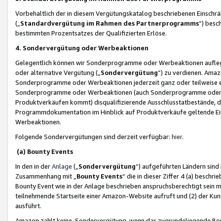
Vorbehaltlich der in diesem Vergütungskatalog beschriebenen Einschr
(„
Standardvergütung im Rahmen des Partnerprogramms
“) besc
bestimmten Prozentsatzes der Qualifizierten Erlöse.
4. Sondervergütung oder Werbeaktionen
Gelegentlich können wir Sonderprogramme oder Werbeaktionen auflegen,
oder alternative Vergütung („
Sondervergütung
”) zu verdienen. Amazo
Sonderprogramme oder Werbeaktionen jederzeit ganz oder teilweise einz
Sonderprogramme oder Werbeaktionen (auch Sonderprogramme oder We
Produktverkäufen kommt) disqualifizierende Ausschlusstatbestände, di
Programmdokumentation im Hinblick auf Produktverkäufe geltende E
Werbeaktionen.
Folgende Sondervergütungen sind derzeit verfügbar:
hier
.
(a) Bounty Events
In den in der
Anlage
(„
Sondervergütung
“) aufgeführten Ländern sind
Zusammenhang mit „
Bounty Events
“ die in dieser Ziffer 4 (a) besch
Bounty Event wie in der Anlage beschrieben anspruchsberechtigt sein mu
teilnehmende Startseite einer Amazon-Website aufruft und (2) der Kun
ausführt.
Amazon zahlt keine Sondervergütung, wenn das zugrundeliegende Boun