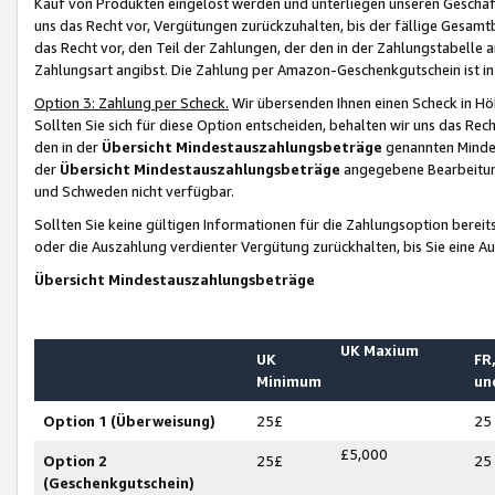
Kauf von Produkten eingelöst werden und unterliegen unseren Geschäf
uns das Recht vor, Vergütungen zurückzuhalten, bis der fällige Gesamt
das Recht vor, den Teil der Zahlungen, der den in der Zahlungstabelle 
Zahlungsart angibst. Die Zahlung per Amazon-Geschenkgutschein ist in
Option 3: Zahlung per Scheck.
Wir übersenden Ihnen einen Scheck in Höh
Sollten Sie sich für diese Option entscheiden, behalten wir uns das Rec
den in der
Übersicht Mindestauszahlungsbeträge
genannten Mindest
der
Übersicht Mindestauszahlungsbeträge
angegebene Bearbeitung
und Schweden nicht verfügbar.
Sollten Sie keine gültigen Informationen für die Zahlungsoption bereit
oder die Auszahlung verdienter Vergütung zurückhalten, bis Sie eine A
Übersicht Mindestauszahlungsbeträge
UK Maxium
UK
FR,
Minimum
un
Option 1 (Überweisung)
25£
25
£5,000
Option 2
25£
25
(Geschenkgutschein)