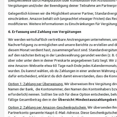
(beispielsweise durch Manipulation oder Kombination von Attributions-
Vergütungen und/oder der Beendigung deiner Teilnahme am Partnerp
Gelegentlich können wir die Möglichkeit unserer Partner, Standardv
einschränken. Amazon behält sich (ungeachtet etwaiger Fristen) das Re
modifizieren. Weitere Informationen zu Einschränkungen für Vergütung
6. Erfassung und Zahlung von Vergütungen
Wir werden wirtschaftlich vertretbare Anstrengungen unternehmen, um 
Nachverfolgung zu ermöglichen und unsere Berichte zu erstellen und di
diesem Monat verdient hast, zusammengefasst sind. Standardvergütung
auf den nächsten Betrag in der Landeswährung gerundet werden (z. B. C
über oder unter dem in deiner Preiskarte angegebenen Satz liegt. Wir
eine Amazon-Webseite etwa 60 Tage nach Ende jedes Kalendermonats, i
wurden. Du kannst wählen, ob du Zahlungen in einer anderen Währung
dafür entscheidest, erklärst du dich damit einverstanden, dass die K
Option 1: Zahlung per Überweisung.
Wir überweisen Ihre Vergütung dir
Namen der Bank, die Kontonummer, den Namen des Kontoinhabers bzw. a
erforderlich) nennen. Sollten Sie sich für diese Option entscheiden, be
fällige Gesamtbetrag den in der
Übersicht Mindestauszahlungsbet
Option 2: Zahlung per Amazon-Geschenkgutschein.
Wir übersenden Ihne
Partnerkonto genannte Haupt-E-Mail-Adresse. Diese Geschenkgutschei