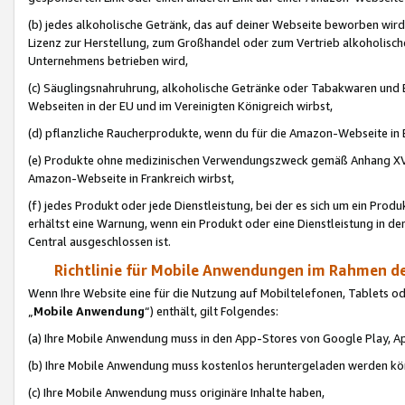
(b) jedes alkoholische Getränk, das auf deiner Webseite beworben wird
Lizenz zur Herstellung, zum Großhandel oder zum Vertrieb alkoholisch
Unternehmens betrieben wird,
(c) Säuglingsnahruhrung, alkoholische Getränke oder Tabakwaren und E
Webseiten in der EU und im Vereinigten Königreich wirbst,
(d) pflanzliche Raucherprodukte, wenn du für die Amazon-Webseite in B
(e) Produkte ohne medizinischen Verwendungszweck gemäß Anhang XVI 
Amazon-Webseite in Frankreich wirbst,
(f) jedes Produkt oder jede Dienstleistung, bei der es sich um ein Prod
erhältst eine Warnung, wenn ein Produkt oder eine Dienstleistung in de
Central ausgeschlossen ist.
Richtlinie für Mobile Anwendungen im Rahmen de
Wenn Ihre Website eine für die Nutzung auf Mobiltelefonen, Tablets 
„
Mobile Anwendung
“) enthält, gilt Folgendes:
(a) Ihre Mobile Anwendung muss in den App-Stores von Google Play, A
(b) Ihre Mobile Anwendung muss kostenlos heruntergeladen werden könn
(c) Ihre Mobile Anwendung muss originäre Inhalte haben,