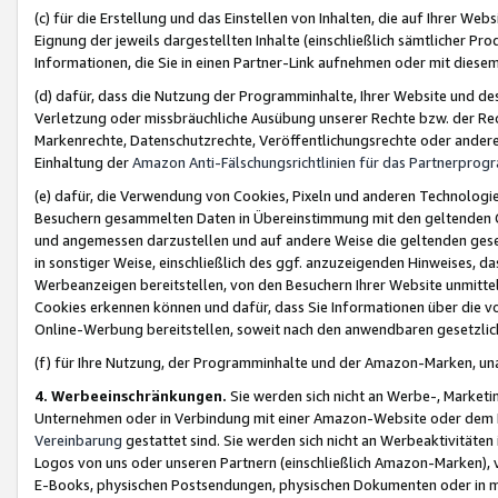
(c) für die Erstellung und das Einstellen von Inhalten, die auf Ihrer We
Eignung der jeweils dargestellten Inhalte (einschließlich sämtlicher 
Informationen, die Sie in einen Partner-Link aufnehmen oder mit diese
(d) dafür, dass die Nutzung der Programminhalte, Ihrer Website und des 
Verletzung oder missbräuchliche Ausübung unserer Rechte bzw. der Recht
Markenrechte, Datenschutzrechte, Veröffentlichungsrechte oder anderer
Einhaltung der
Amazon Anti-Fälschungsrichtlinien für das Partnerpro
(e) dafür, die Verwendung von Cookies, Pixeln und anderen Technologien
Besuchern gesammelten Daten in Übereinstimmung mit den geltenden Ge
und angemessen darzustellen und auf andere Weise die geltenden geset
in sonstiger Weise, einschließlich des ggf. anzuzeigenden Hinweises, d
Werbeanzeigen bereitstellen, von den Besuchern Ihrer Website unmitte
Cookies erkennen können und dafür, dass Sie Informationen über die v
Online-Werbung bereitstellen, soweit nach den anwendbaren gesetzlic
(f) für Ihre Nutzung, der Programminhalte und der Amazon-Marken, u
4. Werbeeinschränkungen.
Sie werden sich nicht an Werbe-, Market
Unternehmen oder in Verbindung mit einer Amazon-Website oder dem Pa
Vereinbarung
gestattet sind. Sie werden sich nicht an Werbeaktivitäten
Logos von uns oder unseren Partnern (einschließlich Amazon-Marken), 
E-Books, physischen Postsendungen, physischen Dokumenten oder in 