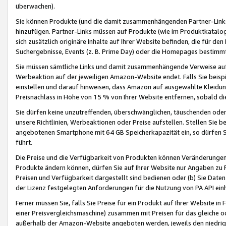
überwachen).
Sie können Produkte (und die damit zusammenhängenden Partner-Links)
hinzufügen. Partner-Links müssen auf Produkte (wie im Produktkatalog de
sich zusätzlich originäre Inhalte auf Ihrer Website befinden, die für 
Suchergebnisse, Events (z. B. Prime Day) oder die Homepages bestimmte
Sie müssen sämtliche Links und damit zusammenhängende Verweise auf z
Werbeaktion auf der jeweiligen Amazon-Website endet. Falls Sie beisp
einstellen und darauf hinweisen, dass Amazon auf ausgewählte Kleidun
Preisnachlass in Höhe von 15 % von Ihrer Website entfernen, sobald di
Sie dürfen keine unzutreffenden, überschwänglichen, täuschenden od
unsere Richtlinien, Werbeaktionen oder Preise aufstellen. Stellen Sie 
angebotenen Smartphone mit 64 GB Speicherkapazität ein, so dürfen S
führt.
Die Preise und die Verfügbarkeit von Produkten können Veränderungen 
Produkte ändern können, dürfen Sie auf Ihrer Website nur Angaben zu P
Preisen und Verfügbarkeit dargestellt sind bedienen oder (b) Sie Daten
der Lizenz festgelegten Anforderungen für die Nutzung von PA API einh
Ferner müssen Sie, falls Sie Preise für ein Produkt auf Ihrer Website in 
einer Preisvergleichsmaschine) zusammen mit Preisen für das gleiche o
außerhalb der Amazon-Website angeboten werden, jeweils den niedrigst