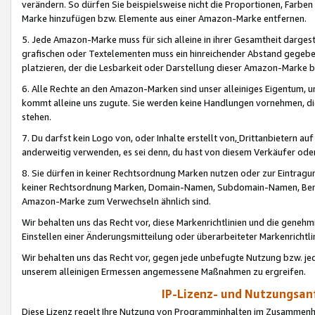
verändern. So dürfen Sie beispielsweise nicht die Proportionen, Farb
Marke hinzufügen bzw. Elemente aus einer Amazon-Marke entfernen.
5. Jede Amazon-Marke muss für sich alleine in ihrer Gesamtheit darge
grafischen oder Textelementen muss ein hinreichender Abstand gegebe
platzieren, der die Lesbarkeit oder Darstellung dieser Amazon-Marke b
6. Alle Rechte an den Amazon-Marken sind unser alleiniges Eigentum, 
kommt alleine uns zugute. Sie werden keine Handlungen vornehmen, 
stehen.
7. Du darfst kein Logo von, oder Inhalte erstellt von,
Drittanbietern au
anderweitig verwenden, es sei denn, du hast von diesem Verkäufer oder
8. Sie dürfen in keiner Rechtsordnung Marken nutzen oder zur Eintragu
keiner Rechtsordnung Marken, Domain-Namen, Subdomain-Namen, Benu
Amazon-Marke zum Verwechseln ähnlich sind.
Wir behalten uns das Recht vor, diese Markenrichtlinien und die gene
Einstellen einer Änderungsmitteilung oder überarbeiteter Markenricht
Wir behalten uns das Recht vor, gegen jede unbefugte Nutzung bzw. jede 
unserem alleinigen Ermessen angemessene Maßnahmen zu ergreifen.
IP-Lizenz- und Nutzungsan
Diese Lizenz regelt Ihre Nutzung von Programminhalten im Zusammen