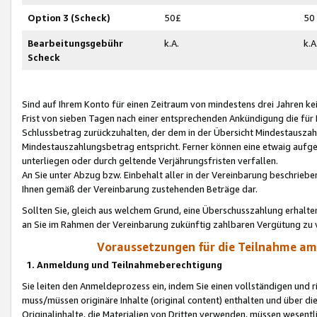
Option 3 (Scheck)
50£
50
Bearbeitungsgebühr
k.A.
k.A
Scheck
Sind auf Ihrem Konto für einen Zeitraum von mindestens drei Jahren kein
Frist von sieben Tagen nach einer entsprechenden Ankündigung die für
Schlussbetrag zurückzuhalten, der dem in der Übersicht Mindestausz
Mindestauszahlungsbetrag entspricht. Ferner können eine etwaig aufg
unterliegen oder durch geltende Verjährungsfristen verfallen.
An Sie unter Abzug bzw. Einbehalt aller in der Vereinbarung beschrieb
Ihnen gemäß der Vereinbarung zustehenden Beträge dar.
Sollten Sie, gleich aus welchem Grund, eine Überschusszahlung erhalte
an Sie im Rahmen der Vereinbarung zukünftig zahlbaren Vergütung zu 
Voraussetzungen für die Teilnahme a
1. Anmeldung und Teilnahmeberechtigung
Sie leiten den Anmeldeprozess ein, indem Sie einen vollständigen und 
muss/müssen originäre Inhalte (original content) enthalten und über d
Originalinhalte, die Materialien von Dritten verwenden, müssen wese