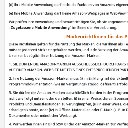
(d) Ihre Mobile Anwendung darf nicht die Funktion von Amazons eige
(e) Ihre Mobile Anwendung darf keine Amazon-Webpages in WebView 
Wir prüfen Ihre Anwendung und benachrichtigen Sie, ob sie angenomm
„
Zugelassene Mobile Anwendung
“ im Sinne der
Vereinbarung
.
Markenrichtlinien für das 
Diese Richtlinien gelten für die Nutzung der Marken, die wir Ihnen als 
müssen jederzeit strikt eingehalten werden, und jede Nutzung der Ama
Lizenzen bezüglich Ihrer Nutzung der Amazon-Marken.
1. SIE DÜRFEN DIE AMAZON-MARKEN AUSSCHLIESSLICH DURCH DARS
AUF EINER AMAZON-WEBSITE MITTELS EINES ENTSPRECHENDEN PART
2. Ihre Nutzung der Amazon-Marken muss (i) im Einklang mit der aktuells
Programmdokumentation (wie im
Vergütungskatalog
definiert) erfolg
3. Sie dürfen die Amazon-Marken ausschließlich für den in der Progr
nicht wie folgt nutzen oder darstellen: (i) in einer Weise, die ein Spo
Produkte und Dienstleistungen zu verunglimpfen, (iii) in einer Weise
schädigen könnte, oder (iv) in Offline-Materialien oder E-Mails (z. B.
Dokumenten oder mündlicher Werbung).
4. Wir werden Ihnen ein Bild bzw. Bilder der Amazon-Marken zur Verfüg