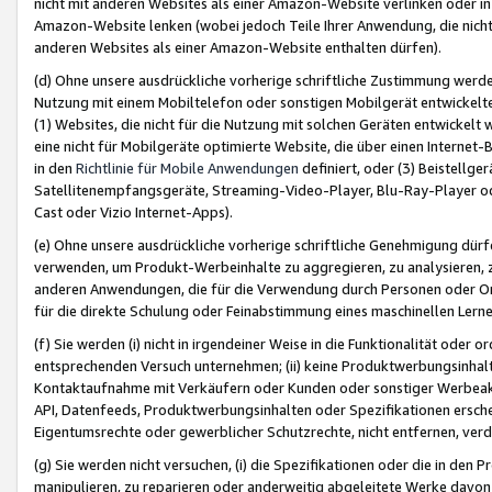
nicht mit anderen Websites als einer Amazon-Website verlinken oder i
Amazon-Website lenken (wobei jedoch Teile Ihrer Anwendung, die nich
anderen Websites als einer Amazon-Website enthalten dürfen).
(d) Ohne unsere ausdrückliche vorherige schriftliche Zustimmung werd
Nutzung mit einem Mobiltelefon oder sonstigen Mobilgerät entwickelt
(1) Websites, die nicht für die Nutzung mit solchen Geräten entwickelt
eine nicht für Mobilgeräte optimierte Website, die über einen Interne
in den
Richtlinie für Mobile Anwendungen
definiert, oder (3) Beistellge
Satellitenempfangsgeräte, Streaming-Video-Player, Blu-Ray-Player ode
Cast oder Vizio Internet-Apps).
(e) Ohne unsere ausdrückliche vorherige schriftliche Genehmigung dürfe
verwenden, um Produkt-Werbeinhalte zu aggregieren, zu analysieren, 
anderen Anwendungen, die für die Verwendung durch Personen oder Or
für die direkte Schulung oder Feinabstimmung eines maschinellen Lern
(f) Sie werden (i) nicht in irgendeiner Weise in die Funktionalität ode
entsprechenden Versuch unternehmen; (ii) keine Produktwerbungsinha
Kontaktaufnahme mit Verkäufern oder Kunden oder sonstiger Werbeaktiv
API, Datenfeeds, Produktwerbungsinhalten oder Spezifikationen erschei
Eigentumsrechte oder gewerblicher Schutzrechte, nicht entfernen, verd
(g) Sie werden nicht versuchen, (i) die Spezifikationen oder die in de
manipulieren, zu reparieren oder anderweitig abgeleitete Werke davon z