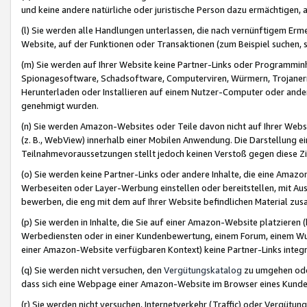
und keine andere natürliche oder juristische Person dazu ermächtigen, a
(l) Sie werden alle Handlungen unterlassen, die nach vernünftigem Erme
Website, auf der Funktionen oder Transaktionen (zum Beispiel suchen, s
(m) Sie werden auf Ihrer Website keine Partner-Links oder Programmin
Spionagesoftware, Schadsoftware, Computerviren, Würmern, Trojaner
Herunterladen oder Installieren auf einem Nutzer-Computer oder ande
genehmigt wurden.
(n) Sie werden Amazon-Websites oder Teile davon nicht auf Ihrer Websi
(z. B., WebView) innerhalb einer Mobilen Anwendung. Die Darstellung ein
Teilnahmevoraussetzungen stellt jedoch keinen Verstoß gegen diese Zif
(o) Sie werden keine Partner-Links oder andere Inhalte, die eine Am
Werbeseiten oder Layer-Werbung einstellen oder bereitstellen, mit Au
bewerben, die eng mit dem auf Ihrer Website befindlichen Material z
(p) Sie werden in Inhalte, die Sie auf einer Amazon-Website platzier
Werbediensten oder in einer Kundenbewertung, einem Forum, einem Wun
einer Amazon-Website verfügbaren Kontext) keine Partner-Links integr
(q) Sie werden nicht versuchen, den
Vergütungskatalog
zu umgehen oder
dass sich eine Webpage einer Amazon-Website im Browser eines Kunden 
(r) Sie werden nicht versuchen, Internetverkehr (Traffic) oder Vergü