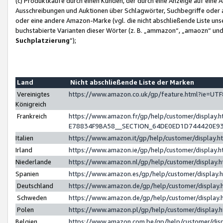
(c) Produktkäufe durch einen Kunden, der durch eine Anzeige auf eine 
Ausschreibungen und Auktionen über Schlagwörter, Suchbegriffe oder 
oder eine andere Amazon-Marke (vgl. die nicht abschließende Liste un
buchstabierte Varianten dieser Wörter (z. B. „ammazon“, „amaozn“ und „
Suchplatzierung
”);
Land
Nicht abschließende Liste der Marken
Vereinigtes
https://www.amazon.co.uk/gp/feature.html?ie=U
Königreich
Frankreich
https://www.amazon.fr/gp/help/customer/displa
E78834F9BA58__SECTION_64DE0ED1D744420E9
Italien
https://www.amazon.it/gp/help/customer/display
Irland
https://www.amazon.ie/gp/help/customer/displa
Niederlande
https://www.amazon.nl/gp/help/customer/display
Spanien
https://www.amazon.es/gp/help/customer/display
Deutschland
https://www.amazon.de/gp/help/customer/displa
Schweden
https://www.amazon.de/gp/help/customer/displa
Polen
https://www.amazon.pl/gp/help/customer/display
Belgien
https://www.amazon.com.be/gp/help/customer/d