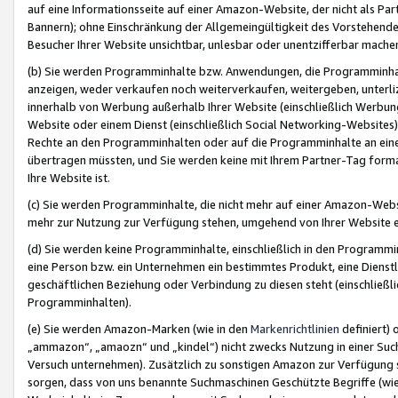
auf eine Informationsseite auf einer Amazon-Website, der nicht als Part
Bannern); ohne Einschränkung der Allgemeingültigkeit des Vorstehende
Besucher Ihrer Website unsichtbar, unlesbar oder unentzifferbar mache
(b) Sie werden Programminhalte bzw. Anwendungen, die Programminhalt
anzeigen, weder verkaufen noch weiterverkaufen, weitergeben, unterli
innerhalb von Werbung außerhalb Ihrer Website (einschließlich Werbun
Website oder einem Dienst (einschließlich Social Networking-Website
Rechte an den Programminhalten oder auf die Programminhalte an eine a
übertragen müssten, und Sie werden keine mit Ihrem Partner-Tag formati
Ihre Website ist.
(c) Sie werden Programminhalte, die nicht mehr auf einer Amazon-Websit
mehr zur Nutzung zur Verfügung stehen, umgehend von Ihrer Website e
(d) Sie werden keine Programminhalte, einschließlich in den Programmin
eine Person bzw. ein Unternehmen ein bestimmtes Produkt, eine Dienstle
geschäftlichen Beziehung oder Verbindung zu diesen steht (einschließli
Programminhalten).
(e) Sie werden Amazon-Marken (wie in den
Markenrichtlinien
definiert) 
„ammazon“, „amaozn“ und „kindel“) nicht zwecks Nutzung in einer Suc
Versuch unternehmen). Zusätzlich zu sonstigen Amazon zur Verfügung 
sorgen, dass von uns benannte Suchmaschinen Geschützte Begriffe (wie 