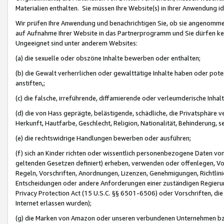
Materialien enthalten. Sie müssen Ihre Website(s) in Ihrer Anwendung ide
Wir prüfen Ihre Anwendung und benachrichtigen Sie, ob sie angenommen
auf Aufnahme Ihrer Website in das Partnerprogramm und Sie dürfen kei
Ungeeignet sind unter anderem Websites:
(a) die sexuelle oder obszöne Inhalte bewerben oder enthalten;
(b) die Gewalt verherrlichen oder gewalttätige Inhalte haben oder pot
anstiften,;
(c) die falsche, irreführende, diffamierende oder verleumderische Inha
(d) die von Hass geprägte, belästigende, schädliche, die Privatsphäre v
Herkunft, Hautfarbe, Geschlecht, Religion, Nationalität, Behinderung, 
(e) die rechtswidrige Handlungen bewerben oder ausführen;
(f) sich an Kinder richten oder wissentlich personenbezogene Daten vo
geltenden Gesetzen definiert) erheben, verwenden oder offenlegen, Vo
Regeln, Vorschriften, Anordnungen, Lizenzen, Genehmigungen, Richtlini
Entscheidungen oder andere Anforderungen einer zuständigen Regierung
Privacy Protection Act (15 U.S.C. §§ 6501-6506) oder Vorschriften, di
Internet erlassen wurden);
(g) die Marken von Amazon oder unseren verbundenen Unternehmen b