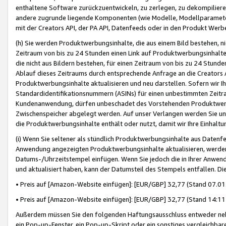
enthaltene Software zurückzuentwickeln, zu zerlegen, zu dekompilier
andere zugrunde liegende Komponenten (wie Modelle, Modellparameter
mit der Creators API, der PA API, Datenfeeds oder in den Produkt Werb
(h) Sie werden Produktwerbungsinhalte, die aus einem Bild bestehen, ni
Zeitraum von bis zu 24 Stunden einen Link auf Produktwerbungsinhalte
die nicht aus Bildern bestehen, für einen Zeitraum von bis zu 24 Stund
Ablauf dieses Zeitraums durch entsprechende Anfrage an die Creators 
Produktwerbungsinhalte aktualisieren und neu darstellen. Sofern wir Ih
Standardidentifikationsnummern (ASINs) für einen unbestimmten Zeitra
Kundenanwendung, dürfen unbeschadet des Vorstehenden Produktwerbu
Zwischenspeicher abgelegt werden. Auf unser Verlangen werden Sie un
die Produktwerbungsinhalte enthält oder nutzt, damit wir Ihre Einhalt
(i) Wenn Sie seltener als stündlich Produktwerbungsinhalte aus Datenfe
Anwendung angezeigten Produktwerbungsinhalte aktualisieren, werden 
Datums-/Uhrzeitstempel einfügen. Wenn Sie jedoch die in Ihrer Anwe
und aktualisiert haben, kann der Datumsteil des Stempels entfallen. Dies
• Preis auf [Amazon-Website einfügen]: [EUR/GBP] 32,77 (Stand 07.01.
• Preis auf [Amazon-Website einfügen]: [EUR/GBP] 32,77 (Stand 14:11 
Außerdem müssen Sie den folgenden Haftungsausschluss entweder neb
ein Pop-up-Fenster, ein Pop-up-Skript oder ein sonstiges vergleichba