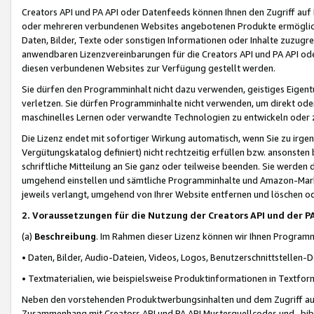
Creators API und PA API oder Datenfeeds können Ihnen den Zugriff auf D
oder mehreren verbundenen Websites angebotenen Produkte ermögliche
Daten, Bilder, Texte oder sonstigen Informationen oder Inhalte zuzugre
anwendbaren Lizenzvereinbarungen für die Creators API und PA API od
diesen verbundenen Websites zur Verfügung gestellt werden.
Sie dürfen den Programminhalt nicht dazu verwenden, geistiges Eigent
verletzen. Sie dürfen Programminhalte nicht verwenden, um direkt ode
maschinelles Lernen oder verwandte Technologien zu entwickeln oder zu
Die Lizenz endet mit sofortiger Wirkung automatisch, wenn Sie zu irg
Vergütungskatalog definiert) nicht rechtzeitig erfüllen bzw. ansonsten
schriftliche Mitteilung an Sie ganz oder teilweise beenden. Sie werden
umgehend einstellen und sämtliche Programminhalte und Amazon-Marke
jeweils verlangt, umgehend von Ihrer Website entfernen und löschen od
2. Voraussetzungen für die Nutzung der Creators API und der P
(a)
Beschreibung
. Im Rahmen dieser Lizenz können wir Ihnen Programmi
• Daten, Bilder, Audio-Dateien, Videos, Logos, Benutzerschnittstellen-
• Textmaterialien, wie beispielsweise Produktinformationen in Textfor
Neben den vorstehenden Produktwerbungsinhalten und dem Zugriff auf 
Zusammenhang mit Creators API und PA API Musterquellcodes und -bibli