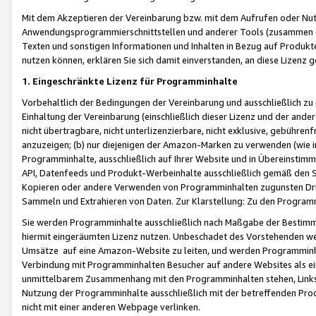
Mit dem Akzeptieren der Vereinbarung bzw. mit dem Aufrufen oder Nutz
Anwendungsprogrammierschnittstellen und anderer Tools (zusammen die
Texten und sonstigen Informationen und Inhalten in Bezug auf Produkte
nutzen können, erklären Sie sich damit einverstanden, an diese Lizenz 
1. Eingeschränkte Lizenz für Programminhalte
Vorbehaltlich der Bedingungen der Vereinbarung und ausschließlich z
Einhaltung der Vereinbarung (einschließlich dieser Lizenz und der ande
nicht übertragbare, nicht unterlizenzierbare, nicht exklusive, gebühren
anzuzeigen; (b) nur diejenigen der Amazon-Marken zu verwenden (wie in 
Programminhalte, ausschließlich auf Ihrer Website und in Übereinstimmu
API, Datenfeeds und Produkt-Werbeinhalte ausschließlich gemäß den Spe
Kopieren oder andere Verwenden von Programminhalten zugunsten Dri
Sammeln und Extrahieren von Daten. Zur Klarstellung: Zu den Program
Sie werden Programminhalte ausschließlich nach Maßgabe der Besti
hiermit eingeräumten Lizenz nutzen. Unbeschadet des Vorstehenden we
Umsätze auf eine Amazon-Website zu leiten, und werden Programminhal
Verbindung mit Programminhalten Besucher auf andere Websites als ein
unmittelbarem Zusammenhang mit den Programminhalten stehen, Links z
Nutzung der Programminhalte ausschließlich mit der betreffenden Pr
nicht mit einer anderen Webpage verlinken.