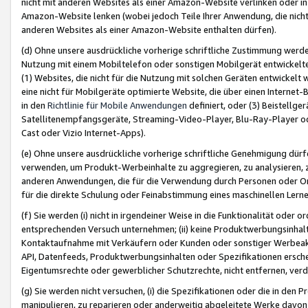
nicht mit anderen Websites als einer Amazon-Website verlinken oder i
Amazon-Website lenken (wobei jedoch Teile Ihrer Anwendung, die nich
anderen Websites als einer Amazon-Website enthalten dürfen).
(d) Ohne unsere ausdrückliche vorherige schriftliche Zustimmung werd
Nutzung mit einem Mobiltelefon oder sonstigen Mobilgerät entwickelt
(1) Websites, die nicht für die Nutzung mit solchen Geräten entwickelt
eine nicht für Mobilgeräte optimierte Website, die über einen Interne
in den
Richtlinie für Mobile Anwendungen
definiert, oder (3) Beistellge
Satellitenempfangsgeräte, Streaming-Video-Player, Blu-Ray-Player ode
Cast oder Vizio Internet-Apps).
(e) Ohne unsere ausdrückliche vorherige schriftliche Genehmigung dürfe
verwenden, um Produkt-Werbeinhalte zu aggregieren, zu analysieren, 
anderen Anwendungen, die für die Verwendung durch Personen oder Or
für die direkte Schulung oder Feinabstimmung eines maschinellen Lern
(f) Sie werden (i) nicht in irgendeiner Weise in die Funktionalität ode
entsprechenden Versuch unternehmen; (ii) keine Produktwerbungsinha
Kontaktaufnahme mit Verkäufern oder Kunden oder sonstiger Werbeaktiv
API, Datenfeeds, Produktwerbungsinhalten oder Spezifikationen erschei
Eigentumsrechte oder gewerblicher Schutzrechte, nicht entfernen, verd
(g) Sie werden nicht versuchen, (i) die Spezifikationen oder die in de
manipulieren, zu reparieren oder anderweitig abgeleitete Werke davon z