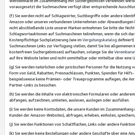
Werbeinhalte im Zusammenhang mit Suchergebnissen verwendet werden,
vorausgesetzt die Suchmaschine verfügt über entsprechende Ausschlu
(f) Sie werden nicht auf Schlagwörter, Suchbegriffe oder andere Ident
Amazon oder unseren verbundenen Unternehmen oder Abwandlungen bzw
nicht abschließende Liste unserer Marken entnehmen Sie bitte der Nich
Schlagwortauktionen auf Suchmaschinen teilnehmen, wenn die sich da
Kostenpflichtige Suchplatzierung (wie im
Vergütungskatalog
definiert
Suchmaschinen Links zur Verfügung stellen, damit Sie bei allgemeinen I
kostenfreien Suchergebnissen) auftauchen, solange Sie die
Vereinbaru
auf Ihre Website leiten und nicht unmittelbar oder mittelbar über eine
(g) Sie werden natürlichen oder juristischen Personen für die Nutzung 
Form von Geld, Rabatten, Preisnachlässen, Punkten, Spenden für Hilfs
beispielsweise keine Prämien- oder Treueprogramme auflegen, die Anrei
Partner-Links zu besuchen.
(h) Sie werden die Inhalte von elektronischen Formularen oder anderem M
abfangen, aufzeichnen, umleiten, auslesen, auslegen oder ausfüllen.
(i) Sie werden keine Kontodaten, die unsere Kunden im Zusammenhang 
Kunden der Amazon-Websites), abfragen, erheben, einholen, speichern,
(j) Sie werden Funktionen von Schaltflächen, Links oder andere Funkti
(k) Sie werden keine Bestellungen oder andere Geschäfte über eine Ama