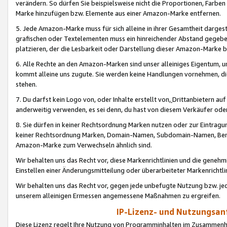
verändern. So dürfen Sie beispielsweise nicht die Proportionen, Farb
Marke hinzufügen bzw. Elemente aus einer Amazon-Marke entfernen.
5. Jede Amazon-Marke muss für sich alleine in ihrer Gesamtheit darge
grafischen oder Textelementen muss ein hinreichender Abstand gegebe
platzieren, der die Lesbarkeit oder Darstellung dieser Amazon-Marke b
6. Alle Rechte an den Amazon-Marken sind unser alleiniges Eigentum, 
kommt alleine uns zugute. Sie werden keine Handlungen vornehmen, 
stehen.
7. Du darfst kein Logo von, oder Inhalte erstellt von,
Drittanbietern au
anderweitig verwenden, es sei denn, du hast von diesem Verkäufer oder
8. Sie dürfen in keiner Rechtsordnung Marken nutzen oder zur Eintragu
keiner Rechtsordnung Marken, Domain-Namen, Subdomain-Namen, Benu
Amazon-Marke zum Verwechseln ähnlich sind.
Wir behalten uns das Recht vor, diese Markenrichtlinien und die gene
Einstellen einer Änderungsmitteilung oder überarbeiteter Markenricht
Wir behalten uns das Recht vor, gegen jede unbefugte Nutzung bzw. jede 
unserem alleinigen Ermessen angemessene Maßnahmen zu ergreifen.
IP-Lizenz- und Nutzungsan
Diese Lizenz regelt Ihre Nutzung von Programminhalten im Zusammen