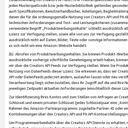
jeden Musterquellcode bzw. jede Musterbibliothek geltenden gesonder
auch Spezifikationen, Benutzerhandbücher, Anleitungen, Begleitmaterial
denen die für die ordnungsgemäße Nutzung von Creators API und PA A
technischen Anforderungen und Test- und Leistungskriterien (zusammen
verwendete Begriff „Produktwerbungsinhalte“ schließt ausdrücklich al
Lizenz zur Verfügung stellen, sowie alle von uns zur Verfügung gestel
ausdrücklich nicht auf Daten, Bilder, Texte oder sonstige Informatione
es sich nicht um eine Amazon-Website handelt.
(b) Abrufen von Produktwerbungsinhalten. Sie können Produkt-Werbein
ausdrückliche vorherige schriftliche Genehmigung erteilt haben, könn
wir über die Creators API Feeds zur Verfügung stellen. Wenn Sie Produk
Nutzung von Datenfeeds dieser Lizenz. Sie erkennen an, dass wir Creat
API oder Datenfeeds jederzeit ändern, auslaufen lassen oder neu veröffe
Verantwortung liegt, sicherzustellen, dass Ihr Zugriff auf die und Ihr
jeweiligen Zeitpunkt aktuellen Anforderungen (einschließlich dieser Liz
Zur Identifizierung Ihres Kontos und zum Stellen von Anfragen an Crea
Schlüssel und einem privaten Schlüssel (jedes Schlüsselpaar eine „Kon
Rahmen des Amazon-Partnerprogramms zugeteilte Partner-ID oder ein
Kontokennungen über den Creators API und PA API Kontoerstellungspro
Um Programmwerbeinhalte über die Creators API Dienste zu erhalten, m