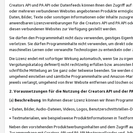
Creators API und PA API oder Datenfeeds können Ihnen den Zugriff auf D
oder mehreren verbundenen Websites angebotenen Produkte ermögliche
Daten, Bilder, Texte oder sonstigen Informationen oder Inhalte zuzugre
anwendbaren Lizenzvereinbarungen für die Creators API und PA API od
diesen verbundenen Websites zur Verfügung gestellt werden.
Sie dürfen den Programminhalt nicht dazu verwenden, geistiges Eigent
verletzen. Sie dürfen Programminhalte nicht verwenden, um direkt ode
maschinelles Lernen oder verwandte Technologien zu entwickeln oder zu
Die Lizenz endet mit sofortiger Wirkung automatisch, wenn Sie zu irg
Vergütungskatalog definiert) nicht rechtzeitig erfüllen bzw. ansonsten
schriftliche Mitteilung an Sie ganz oder teilweise beenden. Sie werden
umgehend einstellen und sämtliche Programminhalte und Amazon-Marke
jeweils verlangt, umgehend von Ihrer Website entfernen und löschen od
2. Voraussetzungen für die Nutzung der Creators API und der P
(a)
Beschreibung
. Im Rahmen dieser Lizenz können wir Ihnen Programmi
• Daten, Bilder, Audio-Dateien, Videos, Logos, Benutzerschnittstellen-
• Textmaterialien, wie beispielsweise Produktinformationen in Textfor
Neben den vorstehenden Produktwerbungsinhalten und dem Zugriff auf 
Zusammenhang mit Creators API und PA API Musterquellcodes und -bibli