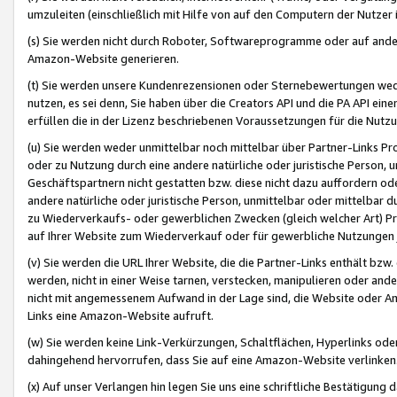
umzuleiten (einschließlich mit Hilfe von auf den Computern der Nutzer i
(s) Sie werden nicht durch Roboter, Softwareprogramme oder auf andere
Amazon-Website generieren.
(t) Sie werden unsere Kundenrezensionen oder Sternebewertungen wed
nutzen, es sei denn, Sie haben über die Creators API und die PA API e
erfüllen die in der Lizenz beschriebenen Voraussetzungen für die Nutzu
(u) Sie werden weder unmittelbar noch mittelbar über Partner-Links P
oder zu Nutzung durch eine andere natürliche oder juristische Person,
Geschäftspartnern nicht gestatten bzw. diese nicht dazu auffordern od
andere natürliche oder juristische Person, unmittelbar oder mittelbar
zu Wiederverkaufs- oder gewerblichen Zwecken (gleich welcher Art) 
auf Ihrer Website zum Wiederverkauf oder für gewerbliche Nutzungen 
(v) Sie werden die URL Ihrer Website, die die Partner-Links enthält b
werden, nicht in einer Weise tarnen, verstecken, manipulieren oder and
nicht mit angemessenem Aufwand in der Lage sind, die Website oder A
Links eine Amazon-Website aufruft.
(w) Sie werden keine Link-Verkürzungen, Schaltflächen, Hyperlinks ode
dahingehend hervorrufen, dass Sie auf eine Amazon-Website verlinken
(x) Auf unser Verlangen hin legen Sie uns eine schriftliche Bestätigung