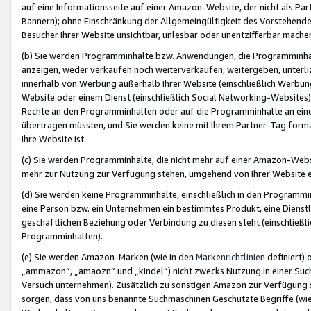
auf eine Informationsseite auf einer Amazon-Website, der nicht als Part
Bannern); ohne Einschränkung der Allgemeingültigkeit des Vorstehende
Besucher Ihrer Website unsichtbar, unlesbar oder unentzifferbar mache
(b) Sie werden Programminhalte bzw. Anwendungen, die Programminhalt
anzeigen, weder verkaufen noch weiterverkaufen, weitergeben, unterli
innerhalb von Werbung außerhalb Ihrer Website (einschließlich Werbun
Website oder einem Dienst (einschließlich Social Networking-Website
Rechte an den Programminhalten oder auf die Programminhalte an eine a
übertragen müssten, und Sie werden keine mit Ihrem Partner-Tag formati
Ihre Website ist.
(c) Sie werden Programminhalte, die nicht mehr auf einer Amazon-Websit
mehr zur Nutzung zur Verfügung stehen, umgehend von Ihrer Website e
(d) Sie werden keine Programminhalte, einschließlich in den Programmin
eine Person bzw. ein Unternehmen ein bestimmtes Produkt, eine Dienstle
geschäftlichen Beziehung oder Verbindung zu diesen steht (einschließli
Programminhalten).
(e) Sie werden Amazon-Marken (wie in den
Markenrichtlinien
definiert) 
„ammazon“, „amaozn“ und „kindel“) nicht zwecks Nutzung in einer Suc
Versuch unternehmen). Zusätzlich zu sonstigen Amazon zur Verfügung 
sorgen, dass von uns benannte Suchmaschinen Geschützte Begriffe (wie 