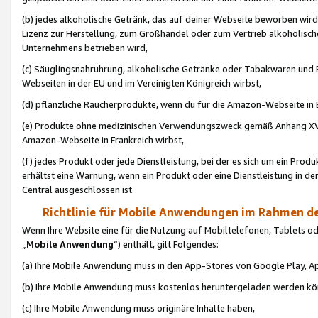
(b) jedes alkoholische Getränk, das auf deiner Webseite beworben wird
Lizenz zur Herstellung, zum Großhandel oder zum Vertrieb alkoholisch
Unternehmens betrieben wird,
(c) Säuglingsnahruhrung, alkoholische Getränke oder Tabakwaren und E
Webseiten in der EU und im Vereinigten Königreich wirbst,
(d) pflanzliche Raucherprodukte, wenn du für die Amazon-Webseite in B
(e) Produkte ohne medizinischen Verwendungszweck gemäß Anhang XVI 
Amazon-Webseite in Frankreich wirbst,
(f) jedes Produkt oder jede Dienstleistung, bei der es sich um ein Prod
erhältst eine Warnung, wenn ein Produkt oder eine Dienstleistung in de
Central ausgeschlossen ist.
Richtlinie für Mobile Anwendungen im Rahmen de
Wenn Ihre Website eine für die Nutzung auf Mobiltelefonen, Tablets 
„
Mobile Anwendung
“) enthält, gilt Folgendes:
(a) Ihre Mobile Anwendung muss in den App-Stores von Google Play, A
(b) Ihre Mobile Anwendung muss kostenlos heruntergeladen werden könn
(c) Ihre Mobile Anwendung muss originäre Inhalte haben,