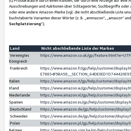
(c) Produktkäufe durch einen Kunden, der durch eine Anzeige auf eine 
Ausschreibungen und Auktionen über Schlagwörter, Suchbegriffe oder 
oder eine andere Amazon-Marke (vgl. die nicht abschließende Liste un
buchstabierte Varianten dieser Wörter (z. B. „ammazon“, „amaozn“ und „
Suchplatzierung
”);
Land
Nicht abschließende Liste der Marken
Vereinigtes
https://www.amazon.co.uk/gp/feature.html?ie=U
Königreich
Frankreich
https://www.amazon.fr/gp/help/customer/displa
E78834F9BA58__SECTION_64DE0ED1D744420E9
Italien
https://www.amazon.it/gp/help/customer/display
Irland
https://www.amazon.ie/gp/help/customer/displa
Niederlande
https://www.amazon.nl/gp/help/customer/display
Spanien
https://www.amazon.es/gp/help/customer/display
Deutschland
https://www.amazon.de/gp/help/customer/displa
Schweden
https://www.amazon.de/gp/help/customer/displa
Polen
https://www.amazon.pl/gp/help/customer/display
Belgien
https://www.amazon.com.be/gp/help/customer/d