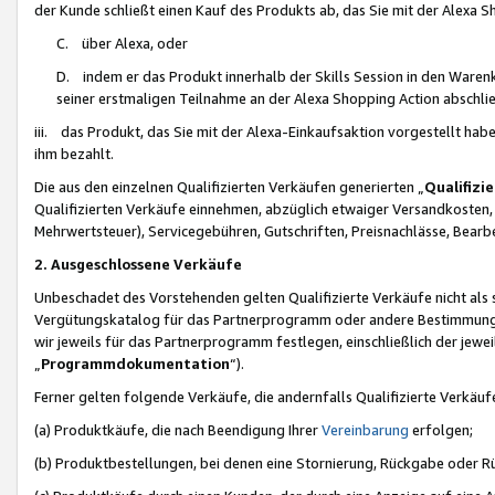
der Kunde schließt einen Kauf des Produkts ab, das Sie mit der Alexa 
C. über Alexa, oder
D. indem er das Produkt innerhalb der Skills Session in den Waren
seiner erstmaligen Teilnahme an der Alexa Shopping Action abschlie
iii. das Produkt, das Sie mit der Alexa-Einkaufsaktion vorgestellt ha
ihm bezahlt.
Die aus den einzelnen Qualifizierten Verkäufen generierten „
Qualifizi
Qualifizierten Verkäufe einnehmen, abzüglich etwaiger Versandkosten
Mehrwertsteuer), Servicegebühren, Gutschriften, Preisnachlässe, Bear
2. Ausgeschlossene Verkäufe
Unbeschadet des Vorstehenden gelten Qualifizierte Verkäufe nicht als
Vergütungskatalog für das Partnerprogramm oder andere Bestimmungen,
wir jeweils für das Partnerprogramm festlegen, einschließlich der jewe
„
Programmdokumentation
“).
Ferner gelten folgende Verkäufe, die andernfalls Qualifizierte Verkä
(a) Produktkäufe, die nach Beendigung Ihrer
Vereinbarung
erfolgen;
(b) Produktbestellungen, bei denen eine Stornierung, Rückgabe oder R