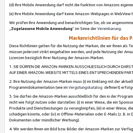
(d) Ihre Mobile Anwendung darf nicht die Funktion von Amazons eige
(e) Ihre Mobile Anwendung darf keine Amazon-Webpages in WebView 
Wir prüfen Ihre Anwendung und benachrichtigen Sie, ob sie angenomm
„
Zugelassene Mobile Anwendung
“ im Sinne der
Vereinbarung
.
Markenrichtlinien für das 
Diese Richtlinien gelten für die Nutzung der Marken, die wir Ihnen als 
müssen jederzeit strikt eingehalten werden, und jede Nutzung der Ama
Lizenzen bezüglich Ihrer Nutzung der Amazon-Marken.
1. SIE DÜRFEN DIE AMAZON-MARKEN AUSSCHLIESSLICH DURCH DARS
AUF EINER AMAZON-WEBSITE MITTELS EINES ENTSPRECHENDEN PART
2. Ihre Nutzung der Amazon-Marken muss (i) im Einklang mit der aktuells
Programmdokumentation (wie im
Vergütungskatalog
definiert) erfolg
3. Sie dürfen die Amazon-Marken ausschließlich für den in der Progr
nicht wie folgt nutzen oder darstellen: (i) in einer Weise, die ein Spo
Produkte und Dienstleistungen zu verunglimpfen, (iii) in einer Weise
schädigen könnte, oder (iv) in Offline-Materialien oder E-Mails (z. B.
Dokumenten oder mündlicher Werbung).
4. Wir werden Ihnen ein Bild bzw. Bilder der Amazon-Marken zur Verfüg