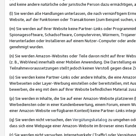
und keine andere natürliche oder juristische Person dazu ermächtigen, a
(l) Sie werden alle Handlungen unterlassen, die nach vernünftigem Erme
Website, auf der Funktionen oder Transaktionen (zum Beispiel suchen, s
(m) Sie werden auf Ihrer Website keine Partner-Links oder Programmin
Spionagesoftware, Schadsoftware, Computerviren, Würmern, Trojaner
Herunterladen oder Installieren auf einem Nutzer-Computer oder ande
genehmigt wurden.
(n) Sie werden Amazon-Websites oder Teile davon nicht auf Ihrer Websi
(z. B., WebView) innerhalb einer Mobilen Anwendung. Die Darstellung ein
Teilnahmevoraussetzungen stellt jedoch keinen Verstoß gegen diese Zif
(o) Sie werden keine Partner-Links oder andere Inhalte, die eine Am
Werbeseiten oder Layer-Werbung einstellen oder bereitstellen, mit Au
bewerben, die eng mit dem auf Ihrer Website befindlichen Material z
(p) Sie werden in Inhalte, die Sie auf einer Amazon-Website platzier
Werbediensten oder in einer Kundenbewertung, einem Forum, einem Wun
einer Amazon-Website verfügbaren Kontext) keine Partner-Links integr
(q) Sie werden nicht versuchen, den
Vergütungskatalog
zu umgehen oder
dass sich eine Webpage einer Amazon-Website im Browser eines Kunden 
(r) Sie werden nicht versuchen, Internetverkehr (Traffic) oder Vergü