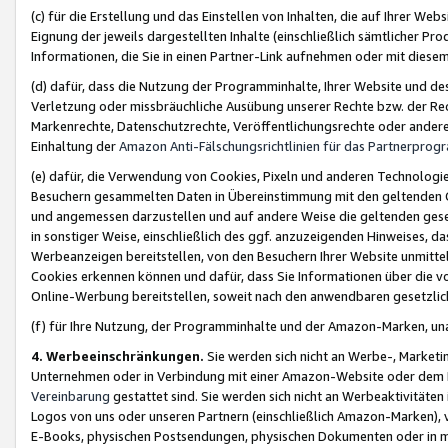
(c) für die Erstellung und das Einstellen von Inhalten, die auf Ihrer We
Eignung der jeweils dargestellten Inhalte (einschließlich sämtlicher 
Informationen, die Sie in einen Partner-Link aufnehmen oder mit diese
(d) dafür, dass die Nutzung der Programminhalte, Ihrer Website und des 
Verletzung oder missbräuchliche Ausübung unserer Rechte bzw. der Recht
Markenrechte, Datenschutzrechte, Veröffentlichungsrechte oder anderer
Einhaltung der
Amazon Anti-Fälschungsrichtlinien für das Partnerpro
(e) dafür, die Verwendung von Cookies, Pixeln und anderen Technologien
Besuchern gesammelten Daten in Übereinstimmung mit den geltenden Ge
und angemessen darzustellen und auf andere Weise die geltenden geset
in sonstiger Weise, einschließlich des ggf. anzuzeigenden Hinweises, d
Werbeanzeigen bereitstellen, von den Besuchern Ihrer Website unmitte
Cookies erkennen können und dafür, dass Sie Informationen über die v
Online-Werbung bereitstellen, soweit nach den anwendbaren gesetzlic
(f) für Ihre Nutzung, der Programminhalte und der Amazon-Marken, u
4. Werbeeinschränkungen.
Sie werden sich nicht an Werbe-, Market
Unternehmen oder in Verbindung mit einer Amazon-Website oder dem Pa
Vereinbarung
gestattet sind. Sie werden sich nicht an Werbeaktivitäten
Logos von uns oder unseren Partnern (einschließlich Amazon-Marken), 
E-Books, physischen Postsendungen, physischen Dokumenten oder in 