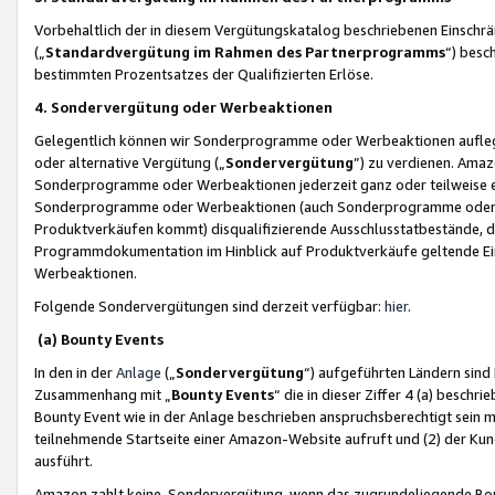
Vorbehaltlich der in diesem Vergütungskatalog beschriebenen Einschr
(„
Standardvergütung im Rahmen des Partnerprogramms
“) besc
bestimmten Prozentsatzes der Qualifizierten Erlöse.
4. Sondervergütung oder Werbeaktionen
Gelegentlich können wir Sonderprogramme oder Werbeaktionen auflegen,
oder alternative Vergütung („
Sondervergütung
”) zu verdienen. Amazo
Sonderprogramme oder Werbeaktionen jederzeit ganz oder teilweise einz
Sonderprogramme oder Werbeaktionen (auch Sonderprogramme oder We
Produktverkäufen kommt) disqualifizierende Ausschlusstatbestände, di
Programmdokumentation im Hinblick auf Produktverkäufe geltende E
Werbeaktionen.
Folgende Sondervergütungen sind derzeit verfügbar:
hier
.
(a) Bounty Events
In den in der
Anlage
(„
Sondervergütung
“) aufgeführten Ländern sind
Zusammenhang mit „
Bounty Events
“ die in dieser Ziffer 4 (a) besch
Bounty Event wie in der Anlage beschrieben anspruchsberechtigt sein mu
teilnehmende Startseite einer Amazon-Website aufruft und (2) der Kun
ausführt.
Amazon zahlt keine Sondervergütung, wenn das zugrundeliegende Boun