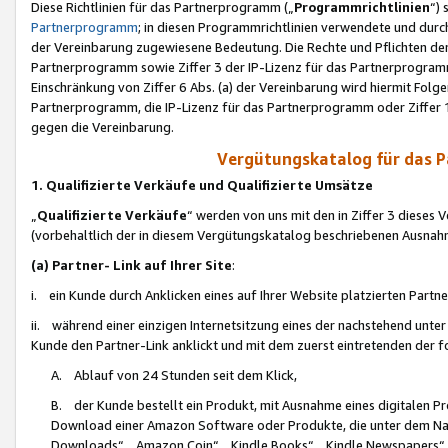
Diese Richtlinien für das Partnerprogramm („
Programmrichtlinien
“)
Partnerprogramm
; in diesen Programmrichtlinien verwendete und durch
der Vereinbarung zugewiesene Bedeutung. Die Rechte und Pflichten de
Partnerprogramm sowie Ziffer 3 der IP-Lizenz für das Partnerprogram
Einschränkung von Ziffer 6 Abs. (a) der Vereinbarung wird hiermit Fol
Partnerprogramm, die IP-Lizenz für das Partnerprogramm oder Ziffer 1
gegen die Vereinbarung.
Vergütungskatalog für das 
1. Qualifizierte Verkäufe und Qualifizierte Umsätze
„
Qualifizierte Verkäufe
“ werden von uns mit den in Ziffer 3 diese
(vorbehaltlich der in diesem Vergütungskatalog beschriebenen Ausnah
(a) Partner- Link auf Ihrer Site
:
i. ein Kunde durch Anklicken eines auf Ihrer Website platzierten Part
ii. während einer einzigen Internetsitzung eines der nachstehend unter (i)
Kunde den Partner-Link anklickt und mit dem zuerst eintretenden der f
A. Ablauf von 24 Stunden seit dem Klick,
B. der Kunde bestellt ein Produkt, mit Ausnahme eines digitalen P
Download einer Amazon Software oder Produkte, die unter dem N
Downloads“, „Amazon Coin“, „Kindle Books“, „Kindle Newspapers“, „