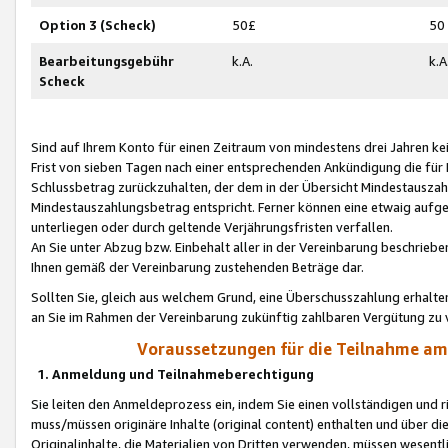
Option 3 (Scheck)
50£
50
Bearbeitungsgebühr
k.A.
k.A
Scheck
Sind auf Ihrem Konto für einen Zeitraum von mindestens drei Jahren kein
Frist von sieben Tagen nach einer entsprechenden Ankündigung die für
Schlussbetrag zurückzuhalten, der dem in der Übersicht Mindestausz
Mindestauszahlungsbetrag entspricht. Ferner können eine etwaig aufg
unterliegen oder durch geltende Verjährungsfristen verfallen.
An Sie unter Abzug bzw. Einbehalt aller in der Vereinbarung beschrieb
Ihnen gemäß der Vereinbarung zustehenden Beträge dar.
Sollten Sie, gleich aus welchem Grund, eine Überschusszahlung erhalte
an Sie im Rahmen der Vereinbarung zukünftig zahlbaren Vergütung zu 
Voraussetzungen für die Teilnahme a
1. Anmeldung und Teilnahmeberechtigung
Sie leiten den Anmeldeprozess ein, indem Sie einen vollständigen und 
muss/müssen originäre Inhalte (original content) enthalten und über d
Originalinhalte, die Materialien von Dritten verwenden, müssen wese