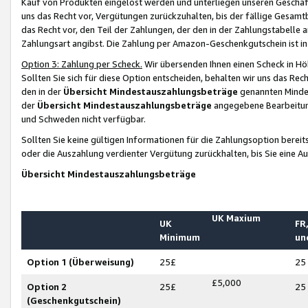
Kauf von Produkten eingelöst werden und unterliegen unseren Geschäf
uns das Recht vor, Vergütungen zurückzuhalten, bis der fällige Gesamt
das Recht vor, den Teil der Zahlungen, der den in der Zahlungstabelle 
Zahlungsart angibst. Die Zahlung per Amazon-Geschenkgutschein ist in
Option 3: Zahlung per Scheck.
Wir übersenden Ihnen einen Scheck in Höh
Sollten Sie sich für diese Option entscheiden, behalten wir uns das Rec
den in der
Übersicht Mindestauszahlungsbeträge
genannten Mindest
der
Übersicht Mindestauszahlungsbeträge
angegebene Bearbeitung
und Schweden nicht verfügbar.
Sollten Sie keine gültigen Informationen für die Zahlungsoption bereit
oder die Auszahlung verdienter Vergütung zurückhalten, bis Sie eine A
Übersicht Mindestauszahlungsbeträge
UK Maxium
UK
FR,
Minimum
un
Option 1 (Überweisung)
25£
25
£5,000
Option 2
25£
25
(Geschenkgutschein)