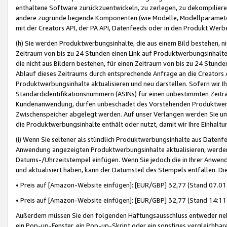
enthaltene Software zurückzuentwickeln, zu zerlegen, zu dekompilier
andere zugrunde liegende Komponenten (wie Modelle, Modellparameter
mit der Creators API, der PA API, Datenfeeds oder in den Produkt Werb
(h) Sie werden Produktwerbungsinhalte, die aus einem Bild bestehen, ni
Zeitraum von bis zu 24 Stunden einen Link auf Produktwerbungsinhalte
die nicht aus Bildern bestehen, für einen Zeitraum von bis zu 24 Stund
Ablauf dieses Zeitraums durch entsprechende Anfrage an die Creators 
Produktwerbungsinhalte aktualisieren und neu darstellen. Sofern wir Ih
Standardidentifikationsnummern (ASINs) für einen unbestimmten Zeitra
Kundenanwendung, dürfen unbeschadet des Vorstehenden Produktwerbu
Zwischenspeicher abgelegt werden. Auf unser Verlangen werden Sie un
die Produktwerbungsinhalte enthält oder nutzt, damit wir Ihre Einhalt
(i) Wenn Sie seltener als stündlich Produktwerbungsinhalte aus Datenfe
Anwendung angezeigten Produktwerbungsinhalte aktualisieren, werden 
Datums-/Uhrzeitstempel einfügen. Wenn Sie jedoch die in Ihrer Anwe
und aktualisiert haben, kann der Datumsteil des Stempels entfallen. Dies
• Preis auf [Amazon-Website einfügen]: [EUR/GBP] 32,77 (Stand 07.01.
• Preis auf [Amazon-Website einfügen]: [EUR/GBP] 32,77 (Stand 14:11 
Außerdem müssen Sie den folgenden Haftungsausschluss entweder neb
ein Pop-up-Fenster, ein Pop-up-Skript oder ein sonstiges vergleichba