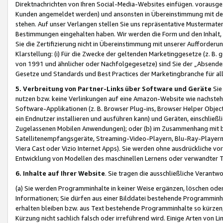
Direktnachrichten von Ihren Social-Media-Websites einfügen. vorausg
Kunden angemeldet werden) und ansonsten in Übereinstimmung mit der
stehen. Auf unser Verlangen stellen Sie uns repräsentative Mustermater
Bestimmungen eingehalten haben. Wir werden die Form und den Inhalt, di
Sie die Zertifizierung nicht in Übereinstimmung mit unserer Aufforderu
Klarstellung: (i) Für die Zwecke der geltenden Marketinggesetze (z. 
von 1991 und ähnlicher oder Nachfolgegesetze) sind Sie der „Absender“ j
Gesetze und Standards und Best Practices der Marketingbranche für 
5. Verbreitung von Partner-Links über Software und Geräte
Sie
nutzen bzw. keine Verlinkungen auf eine Amazon-Website wie nachsteh
Software-Applikationen (z. B. Browser Plug-ins, Browser Helper Objec
ein Endnutzer installieren und ausführen kann) und Geräten, einschlie
Zugelassenen Mobilen Anwendungen); oder (b) im Zusammenhang mit bzw.
Satellitenempfangsgeräte, Streaming-Video-Playern, Blu-Ray-Playern 
Viera Cast oder Vizio Internet Apps). Sie werden ohne ausdrückliche v
Entwicklung von Modellen des maschinellen Lernens oder verwandter 
6. Inhalte auf Ihrer Website
. Sie tragen die ausschließliche Verantwo
(a) Sie werden Programminhalte in keiner Weise ergänzen, löschen oder
Informationen; Sie dürfen aus einer Bilddatei bestehende Programminhal
erhalten bleiben bzw. aus Text bestehende Programminhalte so kürzen, 
Kürzung nicht sachlich falsch oder irreführend wird. Einige Arten von L