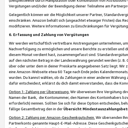
(beispielsweise durch Manipulation oder Kombination von Attributions-
Vergütungen und/oder der Beendigung deiner Teilnahme am Partnerp
Gelegentlich können wir die Möglichkeit unserer Partner, Standardv
einschränken. Amazon behält sich (ungeachtet etwaiger Fristen) das Re
modifizieren. Weitere Informationen zu Einschränkungen für Vergütung
6. Erfassung und Zahlung von Vergütungen
Wir werden wirtschaftlich vertretbare Anstrengungen unternehmen, um 
Nachverfolgung zu ermöglichen und unsere Berichte zu erstellen und di
diesem Monat verdient hast, zusammengefasst sind. Standardvergütung
auf den nächsten Betrag in der Landeswährung gerundet werden (z. B. C
über oder unter dem in deiner Preiskarte angegebenen Satz liegt. Wir
eine Amazon-Webseite etwa 60 Tage nach Ende jedes Kalendermonats, i
wurden. Du kannst wählen, ob du Zahlungen in einer anderen Währung
dafür entscheidest, erklärst du dich damit einverstanden, dass die K
Option 1: Zahlung per Überweisung.
Wir überweisen Ihre Vergütung dir
Namen der Bank, die Kontonummer, den Namen des Kontoinhabers bzw. a
erforderlich) nennen. Sollten Sie sich für diese Option entscheiden, be
fällige Gesamtbetrag den in der
Übersicht Mindestauszahlungsbet
Option 2: Zahlung per Amazon-Geschenkgutschein.
Wir übersenden Ihne
Partnerkonto genannte Haupt-E-Mail-Adresse. Diese Geschenkgutschei