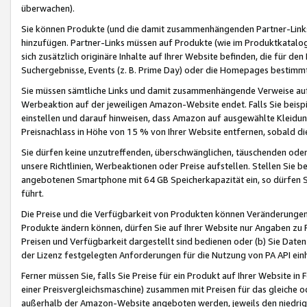
überwachen).
Sie können Produkte (und die damit zusammenhängenden Partner-Links)
hinzufügen. Partner-Links müssen auf Produkte (wie im Produktkatalog de
sich zusätzlich originäre Inhalte auf Ihrer Website befinden, die für 
Suchergebnisse, Events (z. B. Prime Day) oder die Homepages bestimmte
Sie müssen sämtliche Links und damit zusammenhängende Verweise auf z
Werbeaktion auf der jeweiligen Amazon-Website endet. Falls Sie beisp
einstellen und darauf hinweisen, dass Amazon auf ausgewählte Kleidun
Preisnachlass in Höhe von 15 % von Ihrer Website entfernen, sobald di
Sie dürfen keine unzutreffenden, überschwänglichen, täuschenden od
unsere Richtlinien, Werbeaktionen oder Preise aufstellen. Stellen Sie 
angebotenen Smartphone mit 64 GB Speicherkapazität ein, so dürfen S
führt.
Die Preise und die Verfügbarkeit von Produkten können Veränderungen 
Produkte ändern können, dürfen Sie auf Ihrer Website nur Angaben zu P
Preisen und Verfügbarkeit dargestellt sind bedienen oder (b) Sie Daten
der Lizenz festgelegten Anforderungen für die Nutzung von PA API einh
Ferner müssen Sie, falls Sie Preise für ein Produkt auf Ihrer Website in 
einer Preisvergleichsmaschine) zusammen mit Preisen für das gleiche o
außerhalb der Amazon-Website angeboten werden, jeweils den niedrigst