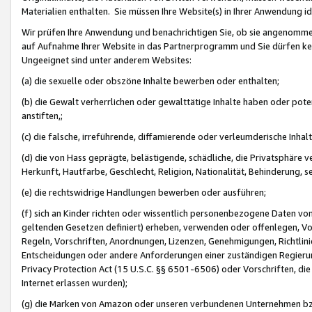
Materialien enthalten. Sie müssen Ihre Website(s) in Ihrer Anwendung ide
Wir prüfen Ihre Anwendung und benachrichtigen Sie, ob sie angenommen
auf Aufnahme Ihrer Website in das Partnerprogramm und Sie dürfen kei
Ungeeignet sind unter anderem Websites:
(a) die sexuelle oder obszöne Inhalte bewerben oder enthalten;
(b) die Gewalt verherrlichen oder gewalttätige Inhalte haben oder pot
anstiften,;
(c) die falsche, irreführende, diffamierende oder verleumderische Inha
(d) die von Hass geprägte, belästigende, schädliche, die Privatsphäre v
Herkunft, Hautfarbe, Geschlecht, Religion, Nationalität, Behinderung, 
(e) die rechtswidrige Handlungen bewerben oder ausführen;
(f) sich an Kinder richten oder wissentlich personenbezogene Daten vo
geltenden Gesetzen definiert) erheben, verwenden oder offenlegen, Vo
Regeln, Vorschriften, Anordnungen, Lizenzen, Genehmigungen, Richtlini
Entscheidungen oder andere Anforderungen einer zuständigen Regierung
Privacy Protection Act (15 U.S.C. §§ 6501-6506) oder Vorschriften, di
Internet erlassen wurden);
(g) die Marken von Amazon oder unseren verbundenen Unternehmen b