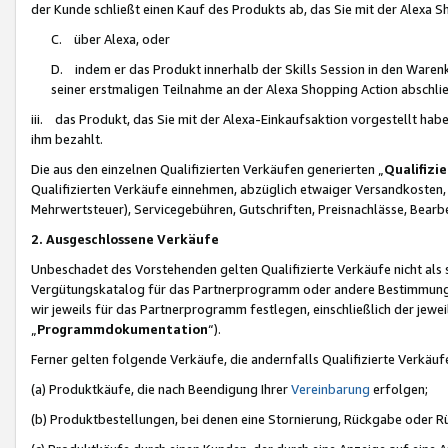
der Kunde schließt einen Kauf des Produkts ab, das Sie mit der Alexa 
C. über Alexa, oder
D. indem er das Produkt innerhalb der Skills Session in den Waren
seiner erstmaligen Teilnahme an der Alexa Shopping Action abschlie
iii. das Produkt, das Sie mit der Alexa-Einkaufsaktion vorgestellt ha
ihm bezahlt.
Die aus den einzelnen Qualifizierten Verkäufen generierten „
Qualifizi
Qualifizierten Verkäufe einnehmen, abzüglich etwaiger Versandkosten
Mehrwertsteuer), Servicegebühren, Gutschriften, Preisnachlässe, Bear
2. Ausgeschlossene Verkäufe
Unbeschadet des Vorstehenden gelten Qualifizierte Verkäufe nicht als
Vergütungskatalog für das Partnerprogramm oder andere Bestimmungen,
wir jeweils für das Partnerprogramm festlegen, einschließlich der jewe
„
Programmdokumentation
“).
Ferner gelten folgende Verkäufe, die andernfalls Qualifizierte Verkä
(a) Produktkäufe, die nach Beendigung Ihrer
Vereinbarung
erfolgen;
(b) Produktbestellungen, bei denen eine Stornierung, Rückgabe oder R