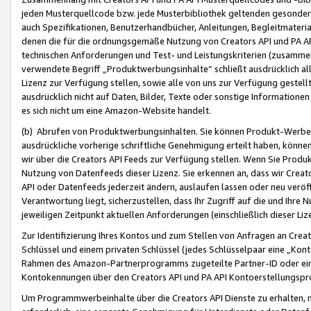
jeden Musterquellcode bzw. jede Musterbibliothek geltenden gesonder
auch Spezifikationen, Benutzerhandbücher, Anleitungen, Begleitmaterial
denen die für die ordnungsgemäße Nutzung von Creators API und PA A
technischen Anforderungen und Test- und Leistungskriterien (zusammen
verwendete Begriff „Produktwerbungsinhalte“ schließt ausdrücklich al
Lizenz zur Verfügung stellen, sowie alle von uns zur Verfügung gestel
ausdrücklich nicht auf Daten, Bilder, Texte oder sonstige Informatione
es sich nicht um eine Amazon-Website handelt.
(b) Abrufen von Produktwerbungsinhalten. Sie können Produkt-Werbein
ausdrückliche vorherige schriftliche Genehmigung erteilt haben, könn
wir über die Creators API Feeds zur Verfügung stellen. Wenn Sie Produk
Nutzung von Datenfeeds dieser Lizenz. Sie erkennen an, dass wir Creat
API oder Datenfeeds jederzeit ändern, auslaufen lassen oder neu veröffe
Verantwortung liegt, sicherzustellen, dass Ihr Zugriff auf die und Ihr
jeweiligen Zeitpunkt aktuellen Anforderungen (einschließlich dieser Liz
Zur Identifizierung Ihres Kontos und zum Stellen von Anfragen an Crea
Schlüssel und einem privaten Schlüssel (jedes Schlüsselpaar eine „Kon
Rahmen des Amazon-Partnerprogramms zugeteilte Partner-ID oder ein
Kontokennungen über den Creators API und PA API Kontoerstellungspro
Um Programmwerbeinhalte über die Creators API Dienste zu erhalten, m