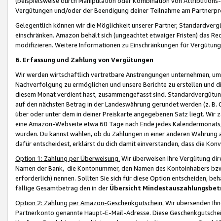
(beispielsweise durch Manipulation oder Kombination von Attributions-
Vergütungen und/oder der Beendigung deiner Teilnahme am Partnerp
Gelegentlich können wir die Möglichkeit unserer Partner, Standardv
einschränken. Amazon behält sich (ungeachtet etwaiger Fristen) das Re
modifizieren. Weitere Informationen zu Einschränkungen für Vergütung
6. Erfassung und Zahlung von Vergütungen
Wir werden wirtschaftlich vertretbare Anstrengungen unternehmen, um 
Nachverfolgung zu ermöglichen und unsere Berichte zu erstellen und di
diesem Monat verdient hast, zusammengefasst sind. Standardvergütung
auf den nächsten Betrag in der Landeswährung gerundet werden (z. B. C
über oder unter dem in deiner Preiskarte angegebenen Satz liegt. Wir
eine Amazon-Webseite etwa 60 Tage nach Ende jedes Kalendermonats, i
wurden. Du kannst wählen, ob du Zahlungen in einer anderen Währung
dafür entscheidest, erklärst du dich damit einverstanden, dass die K
Option 1: Zahlung per Überweisung.
Wir überweisen Ihre Vergütung dir
Namen der Bank, die Kontonummer, den Namen des Kontoinhabers bzw. a
erforderlich) nennen. Sollten Sie sich für diese Option entscheiden, be
fällige Gesamtbetrag den in der
Übersicht Mindestauszahlungsbet
Option 2: Zahlung per Amazon-Geschenkgutschein.
Wir übersenden Ihne
Partnerkonto genannte Haupt-E-Mail-Adresse. Diese Geschenkgutschei