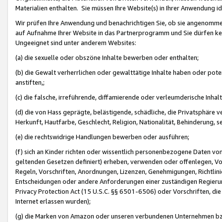
Materialien enthalten. Sie müssen Ihre Website(s) in Ihrer Anwendung ide
Wir prüfen Ihre Anwendung und benachrichtigen Sie, ob sie angenommen
auf Aufnahme Ihrer Website in das Partnerprogramm und Sie dürfen kei
Ungeeignet sind unter anderem Websites:
(a) die sexuelle oder obszöne Inhalte bewerben oder enthalten;
(b) die Gewalt verherrlichen oder gewalttätige Inhalte haben oder pot
anstiften,;
(c) die falsche, irreführende, diffamierende oder verleumderische Inha
(d) die von Hass geprägte, belästigende, schädliche, die Privatsphäre v
Herkunft, Hautfarbe, Geschlecht, Religion, Nationalität, Behinderung, 
(e) die rechtswidrige Handlungen bewerben oder ausführen;
(f) sich an Kinder richten oder wissentlich personenbezogene Daten vo
geltenden Gesetzen definiert) erheben, verwenden oder offenlegen, Vo
Regeln, Vorschriften, Anordnungen, Lizenzen, Genehmigungen, Richtlini
Entscheidungen oder andere Anforderungen einer zuständigen Regierung
Privacy Protection Act (15 U.S.C. §§ 6501-6506) oder Vorschriften, di
Internet erlassen wurden);
(g) die Marken von Amazon oder unseren verbundenen Unternehmen b