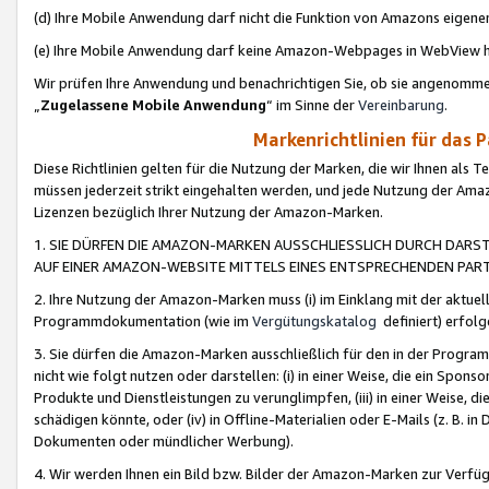
(d) Ihre Mobile Anwendung darf nicht die Funktion von Amazons eige
(e) Ihre Mobile Anwendung darf keine Amazon-Webpages in WebView 
Wir prüfen Ihre Anwendung und benachrichtigen Sie, ob sie angenomm
„
Zugelassene Mobile Anwendung
“ im Sinne der
Vereinbarung
.
Markenrichtlinien für das 
Diese Richtlinien gelten für die Nutzung der Marken, die wir Ihnen als 
müssen jederzeit strikt eingehalten werden, und jede Nutzung der Ama
Lizenzen bezüglich Ihrer Nutzung der Amazon-Marken.
1. SIE DÜRFEN DIE AMAZON-MARKEN AUSSCHLIESSLICH DURCH DARS
AUF EINER AMAZON-WEBSITE MITTELS EINES ENTSPRECHENDEN PART
2. Ihre Nutzung der Amazon-Marken muss (i) im Einklang mit der aktuells
Programmdokumentation (wie im
Vergütungskatalog
definiert) erfolg
3. Sie dürfen die Amazon-Marken ausschließlich für den in der Progr
nicht wie folgt nutzen oder darstellen: (i) in einer Weise, die ein Spo
Produkte und Dienstleistungen zu verunglimpfen, (iii) in einer Weise
schädigen könnte, oder (iv) in Offline-Materialien oder E-Mails (z. B.
Dokumenten oder mündlicher Werbung).
4. Wir werden Ihnen ein Bild bzw. Bilder der Amazon-Marken zur Verfüg