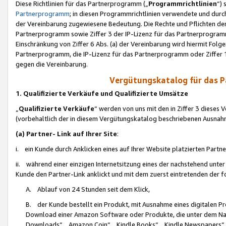
Diese Richtlinien für das Partnerprogramm („
Programmrichtlinien
“)
Partnerprogramm
; in diesen Programmrichtlinien verwendete und durch
der Vereinbarung zugewiesene Bedeutung. Die Rechte und Pflichten de
Partnerprogramm sowie Ziffer 3 der IP-Lizenz für das Partnerprogram
Einschränkung von Ziffer 6 Abs. (a) der Vereinbarung wird hiermit Fol
Partnerprogramm, die IP-Lizenz für das Partnerprogramm oder Ziffer 1
gegen die Vereinbarung.
Vergütungskatalog für das 
1. Qualifizierte Verkäufe und Qualifizierte Umsätze
„
Qualifizierte Verkäufe
“ werden von uns mit den in Ziffer 3 diese
(vorbehaltlich der in diesem Vergütungskatalog beschriebenen Ausnah
(a) Partner- Link auf Ihrer Site
:
i. ein Kunde durch Anklicken eines auf Ihrer Website platzierten Part
ii. während einer einzigen Internetsitzung eines der nachstehend unter (i)
Kunde den Partner-Link anklickt und mit dem zuerst eintretenden der f
A. Ablauf von 24 Stunden seit dem Klick,
B. der Kunde bestellt ein Produkt, mit Ausnahme eines digitalen P
Download einer Amazon Software oder Produkte, die unter dem N
Downloads“, „Amazon Coin“, „Kindle Books“, „Kindle Newspapers“, „