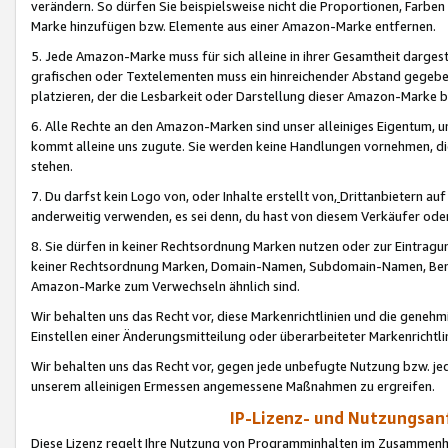
verändern. So dürfen Sie beispielsweise nicht die Proportionen, Farb
Marke hinzufügen bzw. Elemente aus einer Amazon-Marke entfernen.
5. Jede Amazon-Marke muss für sich alleine in ihrer Gesamtheit darge
grafischen oder Textelementen muss ein hinreichender Abstand gegebe
platzieren, der die Lesbarkeit oder Darstellung dieser Amazon-Marke b
6. Alle Rechte an den Amazon-Marken sind unser alleiniges Eigentum, 
kommt alleine uns zugute. Sie werden keine Handlungen vornehmen, 
stehen.
7. Du darfst kein Logo von, oder Inhalte erstellt von,
Drittanbietern au
anderweitig verwenden, es sei denn, du hast von diesem Verkäufer oder
8. Sie dürfen in keiner Rechtsordnung Marken nutzen oder zur Eintragu
keiner Rechtsordnung Marken, Domain-Namen, Subdomain-Namen, Benu
Amazon-Marke zum Verwechseln ähnlich sind.
Wir behalten uns das Recht vor, diese Markenrichtlinien und die gene
Einstellen einer Änderungsmitteilung oder überarbeiteter Markenricht
Wir behalten uns das Recht vor, gegen jede unbefugte Nutzung bzw. jede 
unserem alleinigen Ermessen angemessene Maßnahmen zu ergreifen.
IP-Lizenz- und Nutzungsan
Diese Lizenz regelt Ihre Nutzung von Programminhalten im Zusammen