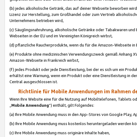
(b) jedes alkoholische Getränk, das auf deiner Webseite beworben wird
Lizenz zur Herstellung, zum Großhandel oder zum Vertrieb alkoholisch
Unternehmens betrieben wird,
(c) Säuglingsnahruhrung, alkoholische Getränke oder Tabakwaren und E
Webseiten in der EU und im Vereinigten Königreich wirbst,
(d) pflanzliche Raucherprodukte, wenn du für die Amazon-Webseite in B
(e) Produkte ohne medizinischen Verwendungszweck gemäß Anhang XVI 
Amazon-Webseite in Frankreich wirbst,
(f) jedes Produkt oder jede Dienstleistung, bei der es sich um ein Prod
erhältst eine Warnung, wenn ein Produkt oder eine Dienstleistung in de
Central ausgeschlossen ist.
Richtlinie für Mobile Anwendungen im Rahmen de
Wenn Ihre Website eine für die Nutzung auf Mobiltelefonen, Tablets 
„
Mobile Anwendung
“) enthält, gilt Folgendes:
(a) Ihre Mobile Anwendung muss in den App-Stores von Google Play, A
(b) Ihre Mobile Anwendung muss kostenlos heruntergeladen werden könn
(c) Ihre Mobile Anwendung muss originäre Inhalte haben,