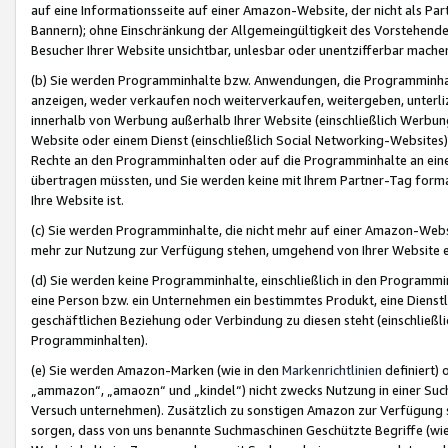
auf eine Informationsseite auf einer Amazon-Website, der nicht als Part
Bannern); ohne Einschränkung der Allgemeingültigkeit des Vorstehende
Besucher Ihrer Website unsichtbar, unlesbar oder unentzifferbar mache
(b) Sie werden Programminhalte bzw. Anwendungen, die Programminhalt
anzeigen, weder verkaufen noch weiterverkaufen, weitergeben, unterli
innerhalb von Werbung außerhalb Ihrer Website (einschließlich Werbun
Website oder einem Dienst (einschließlich Social Networking-Website
Rechte an den Programminhalten oder auf die Programminhalte an eine a
übertragen müssten, und Sie werden keine mit Ihrem Partner-Tag formati
Ihre Website ist.
(c) Sie werden Programminhalte, die nicht mehr auf einer Amazon-Websit
mehr zur Nutzung zur Verfügung stehen, umgehend von Ihrer Website e
(d) Sie werden keine Programminhalte, einschließlich in den Programmin
eine Person bzw. ein Unternehmen ein bestimmtes Produkt, eine Dienstle
geschäftlichen Beziehung oder Verbindung zu diesen steht (einschließli
Programminhalten).
(e) Sie werden Amazon-Marken (wie in den
Markenrichtlinien
definiert) 
„ammazon“, „amaozn“ und „kindel“) nicht zwecks Nutzung in einer Suc
Versuch unternehmen). Zusätzlich zu sonstigen Amazon zur Verfügung 
sorgen, dass von uns benannte Suchmaschinen Geschützte Begriffe (wie 