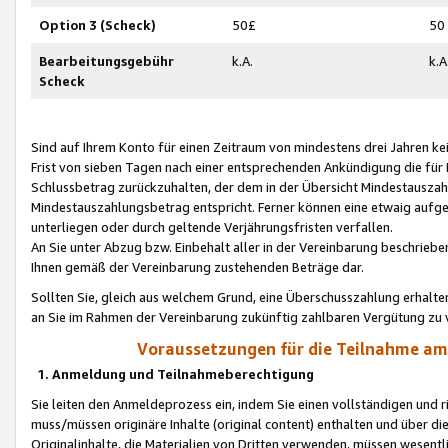
Option 3 (Scheck)
50£
50
Bearbeitungsgebühr
k.A.
k.A
Scheck
Sind auf Ihrem Konto für einen Zeitraum von mindestens drei Jahren kein
Frist von sieben Tagen nach einer entsprechenden Ankündigung die für
Schlussbetrag zurückzuhalten, der dem in der Übersicht Mindestausz
Mindestauszahlungsbetrag entspricht. Ferner können eine etwaig aufg
unterliegen oder durch geltende Verjährungsfristen verfallen.
An Sie unter Abzug bzw. Einbehalt aller in der Vereinbarung beschrieb
Ihnen gemäß der Vereinbarung zustehenden Beträge dar.
Sollten Sie, gleich aus welchem Grund, eine Überschusszahlung erhalte
an Sie im Rahmen der Vereinbarung zukünftig zahlbaren Vergütung zu 
Voraussetzungen für die Teilnahme a
1. Anmeldung und Teilnahmeberechtigung
Sie leiten den Anmeldeprozess ein, indem Sie einen vollständigen und 
muss/müssen originäre Inhalte (original content) enthalten und über d
Originalinhalte, die Materialien von Dritten verwenden, müssen wese