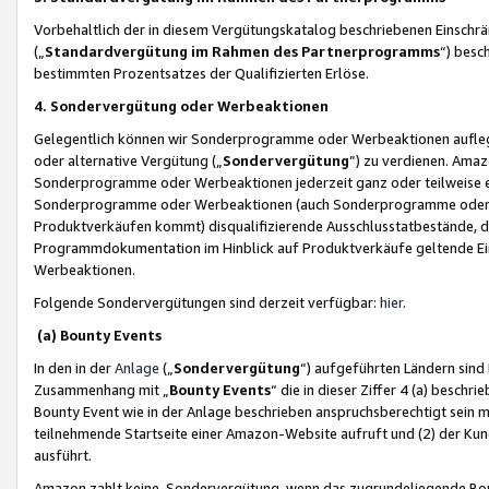
Vorbehaltlich der in diesem Vergütungskatalog beschriebenen Einschr
(„
Standardvergütung im Rahmen des Partnerprogramms
“) besc
bestimmten Prozentsatzes der Qualifizierten Erlöse.
4. Sondervergütung oder Werbeaktionen
Gelegentlich können wir Sonderprogramme oder Werbeaktionen auflegen,
oder alternative Vergütung („
Sondervergütung
”) zu verdienen. Amazo
Sonderprogramme oder Werbeaktionen jederzeit ganz oder teilweise einz
Sonderprogramme oder Werbeaktionen (auch Sonderprogramme oder We
Produktverkäufen kommt) disqualifizierende Ausschlusstatbestände, di
Programmdokumentation im Hinblick auf Produktverkäufe geltende E
Werbeaktionen.
Folgende Sondervergütungen sind derzeit verfügbar:
hier
.
(a) Bounty Events
In den in der
Anlage
(„
Sondervergütung
“) aufgeführten Ländern sind
Zusammenhang mit „
Bounty Events
“ die in dieser Ziffer 4 (a) besch
Bounty Event wie in der Anlage beschrieben anspruchsberechtigt sein mu
teilnehmende Startseite einer Amazon-Website aufruft und (2) der Kun
ausführt.
Amazon zahlt keine Sondervergütung, wenn das zugrundeliegende Boun