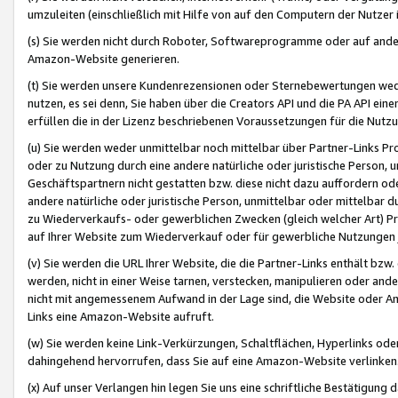
umzuleiten (einschließlich mit Hilfe von auf den Computern der Nutzer i
(s) Sie werden nicht durch Roboter, Softwareprogramme oder auf andere
Amazon-Website generieren.
(t) Sie werden unsere Kundenrezensionen oder Sternebewertungen wed
nutzen, es sei denn, Sie haben über die Creators API und die PA API e
erfüllen die in der Lizenz beschriebenen Voraussetzungen für die Nutzu
(u) Sie werden weder unmittelbar noch mittelbar über Partner-Links P
oder zu Nutzung durch eine andere natürliche oder juristische Person,
Geschäftspartnern nicht gestatten bzw. diese nicht dazu auffordern od
andere natürliche oder juristische Person, unmittelbar oder mittelbar
zu Wiederverkaufs- oder gewerblichen Zwecken (gleich welcher Art) 
auf Ihrer Website zum Wiederverkauf oder für gewerbliche Nutzungen 
(v) Sie werden die URL Ihrer Website, die die Partner-Links enthält b
werden, nicht in einer Weise tarnen, verstecken, manipulieren oder and
nicht mit angemessenem Aufwand in der Lage sind, die Website oder A
Links eine Amazon-Website aufruft.
(w) Sie werden keine Link-Verkürzungen, Schaltflächen, Hyperlinks ode
dahingehend hervorrufen, dass Sie auf eine Amazon-Website verlinken
(x) Auf unser Verlangen hin legen Sie uns eine schriftliche Bestätigung