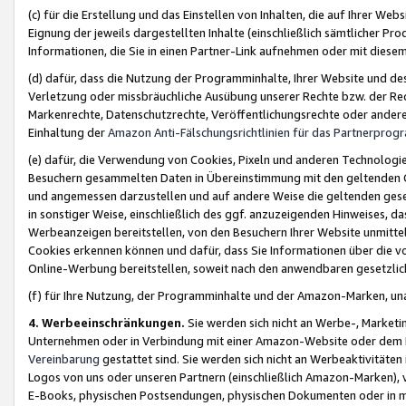
(c) für die Erstellung und das Einstellen von Inhalten, die auf Ihrer We
Eignung der jeweils dargestellten Inhalte (einschließlich sämtlicher 
Informationen, die Sie in einen Partner-Link aufnehmen oder mit diese
(d) dafür, dass die Nutzung der Programminhalte, Ihrer Website und des 
Verletzung oder missbräuchliche Ausübung unserer Rechte bzw. der Recht
Markenrechte, Datenschutzrechte, Veröffentlichungsrechte oder anderer
Einhaltung der
Amazon Anti-Fälschungsrichtlinien für das Partnerpro
(e) dafür, die Verwendung von Cookies, Pixeln und anderen Technologien
Besuchern gesammelten Daten in Übereinstimmung mit den geltenden Ge
und angemessen darzustellen und auf andere Weise die geltenden geset
in sonstiger Weise, einschließlich des ggf. anzuzeigenden Hinweises, d
Werbeanzeigen bereitstellen, von den Besuchern Ihrer Website unmitte
Cookies erkennen können und dafür, dass Sie Informationen über die v
Online-Werbung bereitstellen, soweit nach den anwendbaren gesetzlic
(f) für Ihre Nutzung, der Programminhalte und der Amazon-Marken, u
4. Werbeeinschränkungen.
Sie werden sich nicht an Werbe-, Market
Unternehmen oder in Verbindung mit einer Amazon-Website oder dem Pa
Vereinbarung
gestattet sind. Sie werden sich nicht an Werbeaktivitäten
Logos von uns oder unseren Partnern (einschließlich Amazon-Marken), 
E-Books, physischen Postsendungen, physischen Dokumenten oder in 