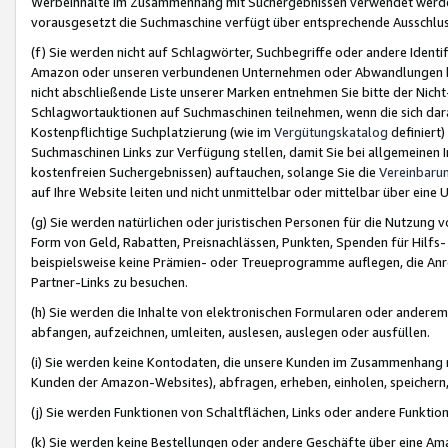
Werbeinhalte im Zusammenhang mit Suchergebnissen verwendet werden,
vorausgesetzt die Suchmaschine verfügt über entsprechende Ausschlu
(f) Sie werden nicht auf Schlagwörter, Suchbegriffe oder andere Ident
Amazon oder unseren verbundenen Unternehmen oder Abwandlungen bzw
nicht abschließende Liste unserer Marken entnehmen Sie bitte der Nich
Schlagwortauktionen auf Suchmaschinen teilnehmen, wenn die sich da
Kostenpflichtige Suchplatzierung (wie im
Vergütungskatalog
definiert
Suchmaschinen Links zur Verfügung stellen, damit Sie bei allgemeinen I
kostenfreien Suchergebnissen) auftauchen, solange Sie die
Vereinbaru
auf Ihre Website leiten und nicht unmittelbar oder mittelbar über eine
(g) Sie werden natürlichen oder juristischen Personen für die Nutzung 
Form von Geld, Rabatten, Preisnachlässen, Punkten, Spenden für Hilfs
beispielsweise keine Prämien- oder Treueprogramme auflegen, die Anrei
Partner-Links zu besuchen.
(h) Sie werden die Inhalte von elektronischen Formularen oder anderem M
abfangen, aufzeichnen, umleiten, auslesen, auslegen oder ausfüllen.
(i) Sie werden keine Kontodaten, die unsere Kunden im Zusammenhang 
Kunden der Amazon-Websites), abfragen, erheben, einholen, speichern,
(j) Sie werden Funktionen von Schaltflächen, Links oder andere Funkti
(k) Sie werden keine Bestellungen oder andere Geschäfte über eine Ama