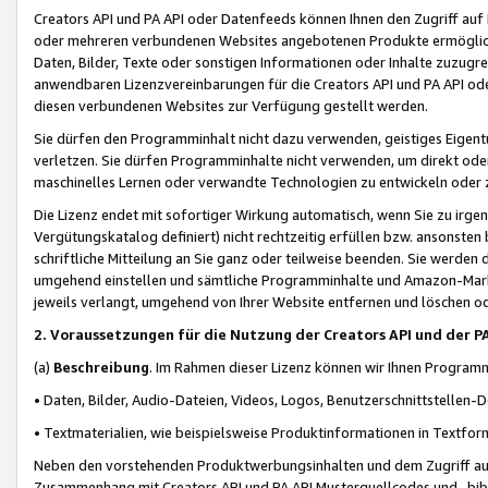
Creators API und PA API oder Datenfeeds können Ihnen den Zugriff auf D
oder mehreren verbundenen Websites angebotenen Produkte ermögliche
Daten, Bilder, Texte oder sonstigen Informationen oder Inhalte zuzugre
anwendbaren Lizenzvereinbarungen für die Creators API und PA API od
diesen verbundenen Websites zur Verfügung gestellt werden.
Sie dürfen den Programminhalt nicht dazu verwenden, geistiges Eigent
verletzen. Sie dürfen Programminhalte nicht verwenden, um direkt ode
maschinelles Lernen oder verwandte Technologien zu entwickeln oder zu
Die Lizenz endet mit sofortiger Wirkung automatisch, wenn Sie zu irg
Vergütungskatalog definiert) nicht rechtzeitig erfüllen bzw. ansonsten
schriftliche Mitteilung an Sie ganz oder teilweise beenden. Sie werden
umgehend einstellen und sämtliche Programminhalte und Amazon-Marke
jeweils verlangt, umgehend von Ihrer Website entfernen und löschen od
2. Voraussetzungen für die Nutzung der Creators API und der P
(a)
Beschreibung
. Im Rahmen dieser Lizenz können wir Ihnen Programmi
• Daten, Bilder, Audio-Dateien, Videos, Logos, Benutzerschnittstellen-
• Textmaterialien, wie beispielsweise Produktinformationen in Textfor
Neben den vorstehenden Produktwerbungsinhalten und dem Zugriff auf 
Zusammenhang mit Creators API und PA API Musterquellcodes und -bibli