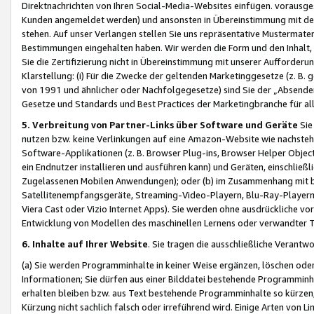
Direktnachrichten von Ihren Social-Media-Websites einfügen. vorausg
Kunden angemeldet werden) und ansonsten in Übereinstimmung mit der
stehen. Auf unser Verlangen stellen Sie uns repräsentative Mustermater
Bestimmungen eingehalten haben. Wir werden die Form und den Inhalt, di
Sie die Zertifizierung nicht in Übereinstimmung mit unserer Aufforderu
Klarstellung: (i) Für die Zwecke der geltenden Marketinggesetze (z. 
von 1991 und ähnlicher oder Nachfolgegesetze) sind Sie der „Absender“ j
Gesetze und Standards und Best Practices der Marketingbranche für 
5. Verbreitung von Partner-Links über Software und Geräte
Sie
nutzen bzw. keine Verlinkungen auf eine Amazon-Website wie nachsteh
Software-Applikationen (z. B. Browser Plug-ins, Browser Helper Objec
ein Endnutzer installieren und ausführen kann) und Geräten, einschlie
Zugelassenen Mobilen Anwendungen); oder (b) im Zusammenhang mit bzw.
Satellitenempfangsgeräte, Streaming-Video-Playern, Blu-Ray-Playern 
Viera Cast oder Vizio Internet Apps). Sie werden ohne ausdrückliche v
Entwicklung von Modellen des maschinellen Lernens oder verwandter 
6. Inhalte auf Ihrer Website
. Sie tragen die ausschließliche Verantwo
(a) Sie werden Programminhalte in keiner Weise ergänzen, löschen oder
Informationen; Sie dürfen aus einer Bilddatei bestehende Programminhal
erhalten bleiben bzw. aus Text bestehende Programminhalte so kürzen, 
Kürzung nicht sachlich falsch oder irreführend wird. Einige Arten von L