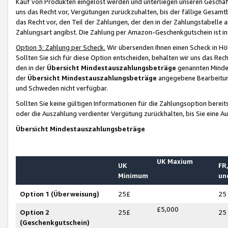
Kauf von Produkten eingelöst werden und unterliegen unseren Geschäf
uns das Recht vor, Vergütungen zurückzuhalten, bis der fällige Gesamt
das Recht vor, den Teil der Zahlungen, der den in der Zahlungstabelle 
Zahlungsart angibst. Die Zahlung per Amazon-Geschenkgutschein ist in
Option 3: Zahlung per Scheck.
Wir übersenden Ihnen einen Scheck in Höh
Sollten Sie sich für diese Option entscheiden, behalten wir uns das Rec
den in der
Übersicht Mindestauszahlungsbeträge
genannten Mindest
der
Übersicht Mindestauszahlungsbeträge
angegebene Bearbeitung
und Schweden nicht verfügbar.
Sollten Sie keine gültigen Informationen für die Zahlungsoption bereit
oder die Auszahlung verdienter Vergütung zurückhalten, bis Sie eine A
Übersicht Mindestauszahlungsbeträge
UK Maxium
UK
FR,
Minimum
un
Option 1 (Überweisung)
25£
25
£5,000
Option 2
25£
25
(Geschenkgutschein)