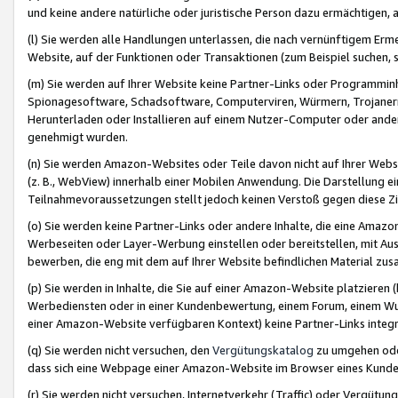
und keine andere natürliche oder juristische Person dazu ermächtigen, a
(l) Sie werden alle Handlungen unterlassen, die nach vernünftigem Erme
Website, auf der Funktionen oder Transaktionen (zum Beispiel suchen, s
(m) Sie werden auf Ihrer Website keine Partner-Links oder Programmin
Spionagesoftware, Schadsoftware, Computerviren, Würmern, Trojaner
Herunterladen oder Installieren auf einem Nutzer-Computer oder ande
genehmigt wurden.
(n) Sie werden Amazon-Websites oder Teile davon nicht auf Ihrer Websi
(z. B., WebView) innerhalb einer Mobilen Anwendung. Die Darstellung ein
Teilnahmevoraussetzungen stellt jedoch keinen Verstoß gegen diese Zif
(o) Sie werden keine Partner-Links oder andere Inhalte, die eine Am
Werbeseiten oder Layer-Werbung einstellen oder bereitstellen, mit Au
bewerben, die eng mit dem auf Ihrer Website befindlichen Material z
(p) Sie werden in Inhalte, die Sie auf einer Amazon-Website platzier
Werbediensten oder in einer Kundenbewertung, einem Forum, einem Wun
einer Amazon-Website verfügbaren Kontext) keine Partner-Links integr
(q) Sie werden nicht versuchen, den
Vergütungskatalog
zu umgehen oder
dass sich eine Webpage einer Amazon-Website im Browser eines Kunden 
(r) Sie werden nicht versuchen, Internetverkehr (Traffic) oder Vergü