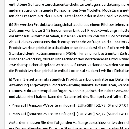
enthaltene Software zurückzuentwickeln, zu zerlegen, zu dekompilier
andere zugrunde liegende Komponenten (wie Modelle, Modellparameter
mit der Creators API, der PA API, Datenfeeds oder in den Produkt Werb
(h) Sie werden Produktwerbungsinhalte, die aus einem Bild bestehen, ni
Zeitraum von bis zu 24 Stunden einen Link auf Produktwerbungsinhalte
die nicht aus Bildern bestehen, für einen Zeitraum von bis zu 24 Stund
Ablauf dieses Zeitraums durch entsprechende Anfrage an die Creators 
Produktwerbungsinhalte aktualisieren und neu darstellen. Sofern wir Ih
Standardidentifikationsnummern (ASINs) für einen unbestimmten Zeitra
Kundenanwendung, dürfen unbeschadet des Vorstehenden Produktwerbu
Zwischenspeicher abgelegt werden. Auf unser Verlangen werden Sie un
die Produktwerbungsinhalte enthält oder nutzt, damit wir Ihre Einhalt
(i) Wenn Sie seltener als stündlich Produktwerbungsinhalte aus Datenfe
Anwendung angezeigten Produktwerbungsinhalte aktualisieren, werden 
Datums-/Uhrzeitstempel einfügen. Wenn Sie jedoch die in Ihrer Anwe
und aktualisiert haben, kann der Datumsteil des Stempels entfallen. Dies
• Preis auf [Amazon-Website einfügen]: [EUR/GBP] 32,77 (Stand 07.01.
• Preis auf [Amazon-Website einfügen]: [EUR/GBP] 32,77 (Stand 14:11 
Außerdem müssen Sie den folgenden Haftungsausschluss entweder neb
ein Pop-up-Fenster, ein Pop-up-Skript oder ein sonstiges vergleichba