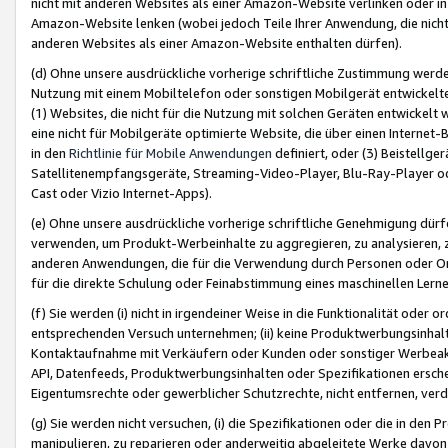
nicht mit anderen Websites als einer Amazon-Website verlinken oder i
Amazon-Website lenken (wobei jedoch Teile Ihrer Anwendung, die nich
anderen Websites als einer Amazon-Website enthalten dürfen).
(d) Ohne unsere ausdrückliche vorherige schriftliche Zustimmung werd
Nutzung mit einem Mobiltelefon oder sonstigen Mobilgerät entwickelt
(1) Websites, die nicht für die Nutzung mit solchen Geräten entwickelt
eine nicht für Mobilgeräte optimierte Website, die über einen Interne
in den
Richtlinie für Mobile Anwendungen
definiert, oder (3) Beistellge
Satellitenempfangsgeräte, Streaming-Video-Player, Blu-Ray-Player ode
Cast oder Vizio Internet-Apps).
(e) Ohne unsere ausdrückliche vorherige schriftliche Genehmigung dürfe
verwenden, um Produkt-Werbeinhalte zu aggregieren, zu analysieren, 
anderen Anwendungen, die für die Verwendung durch Personen oder Or
für die direkte Schulung oder Feinabstimmung eines maschinellen Lern
(f) Sie werden (i) nicht in irgendeiner Weise in die Funktionalität ode
entsprechenden Versuch unternehmen; (ii) keine Produktwerbungsinha
Kontaktaufnahme mit Verkäufern oder Kunden oder sonstiger Werbeaktiv
API, Datenfeeds, Produktwerbungsinhalten oder Spezifikationen erschei
Eigentumsrechte oder gewerblicher Schutzrechte, nicht entfernen, verd
(g) Sie werden nicht versuchen, (i) die Spezifikationen oder die in de
manipulieren, zu reparieren oder anderweitig abgeleitete Werke davon z