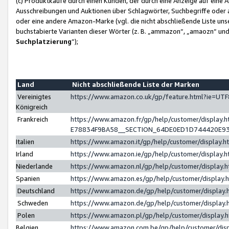
(c) Produktkäufe durch einen Kunden, der durch eine Anzeige auf eine 
Ausschreibungen und Auktionen über Schlagwörter, Suchbegriffe oder 
oder eine andere Amazon-Marke (vgl. die nicht abschließende Liste un
buchstabierte Varianten dieser Wörter (z. B. „ammazon“, „amaozn“ und „
Suchplatzierung
”);
Land
Nicht abschließende Liste der Marken
Vereinigtes
https://www.amazon.co.uk/gp/feature.html?ie=U
Königreich
Frankreich
https://www.amazon.fr/gp/help/customer/displa
E78834F9BA58__SECTION_64DE0ED1D744420E9
Italien
https://www.amazon.it/gp/help/customer/display
Irland
https://www.amazon.ie/gp/help/customer/displa
Niederlande
https://www.amazon.nl/gp/help/customer/display
Spanien
https://www.amazon.es/gp/help/customer/display
Deutschland
https://www.amazon.de/gp/help/customer/displa
Schweden
https://www.amazon.de/gp/help/customer/displa
Polen
https://www.amazon.pl/gp/help/customer/display
Belgien
https://www.amazon.com.be/gp/help/customer/d