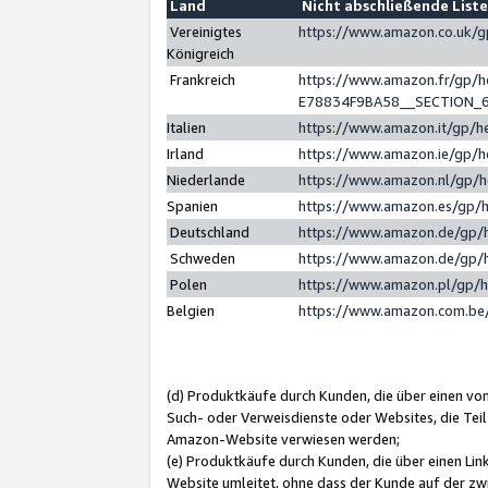
Land
Nicht abschließende List
Vereinigtes
https://www.amazon.co.uk/
Königreich
Frankreich
https://www.amazon.fr/gp/
E78834F9BA58__SECTION_
Italien
https://www.amazon.it/gp/h
Irland
https://www.amazon.ie/gp/
Niederlande
https://www.amazon.nl/gp/
Spanien
https://www.amazon.es/gp/
Deutschland
https://www.amazon.de/gp/
Schweden
https://www.amazon.de/gp/
Polen
https://www.amazon.pl/gp/
Belgien
https://www.amazon.com.be
(d) Produktkäufe durch Kunden, die über einen vo
Such- oder Verweisdienste oder Websites, die Teil
Amazon-Website verwiesen werden;
(e) Produktkäufe durch Kunden, die über einen Li
Website umleitet, ohne dass der Kunde auf der zw