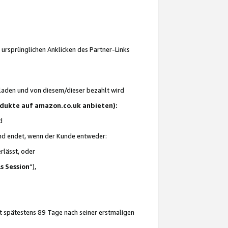
 ursprünglichen Anklicken des Partner-Links
laden und von diesem/dieser bezahlt wird
rodukte auf amazon.co.uk anbieten):
d
 und endet, wenn der Kunde entweder:
erlässt, oder
ls Session
“),
t spätestens 89 Tage nach seiner erstmaligen