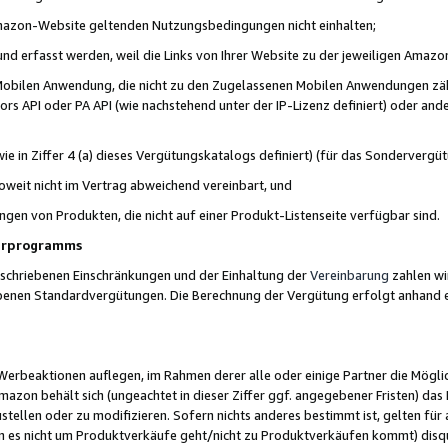
 Amazon-Website geltenden Nutzungsbedingungen nicht einhalten;
t und erfasst werden, weil die Links von Ihrer Website zu der jeweiligen Am
 Mobilen Anwendung, die nicht zu den Zugelassenen Mobilen Anwendungen zählt
s API oder PA API (wie nachstehend unter der IP-Lizenz definiert) oder ander
ie in Ziffer 4 (a) dieses Vergütungskatalogs definiert) (für das Sonderverg
weit nicht im Vertrag abweichend vereinbart, und
ngen von Produkten, die nicht auf einer Produkt-Listenseite verfügbar sind.
nerprogramms
eschriebenen Einschränkungen und der Einhaltung der
Vereinbarung
zahlen wir
ebenen Standardvergütungen. Die Berechnung der Vergütung erfolgt anhand e
beaktionen auflegen, im Rahmen derer alle oder einige Partner die Möglichk
Amazon behält sich (ungeachtet in dieser Ziffer ggf. angegebener Fristen) d
ustellen oder zu modifizieren. Sofern nichts anderes bestimmt ist, gelten 
s nicht um Produktverkäufe geht/nicht zu Produktverkäufen kommt) disqua