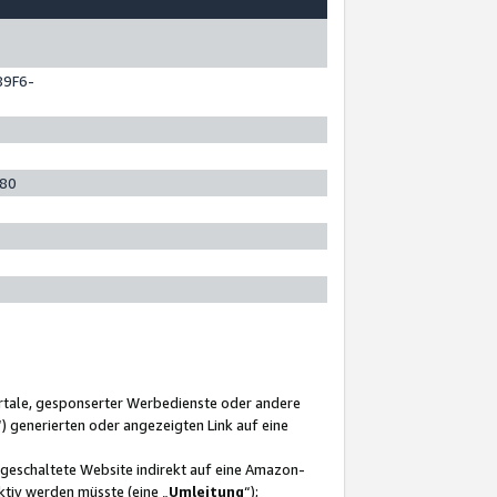
89F6-
280
ortale, gesponserter Werbedienste oder andere
“) generierten oder angezeigten Link auf eine
ngeschaltete Website indirekt auf eine Amazon-
ktiv werden müsste (eine „
Umleitung
“);