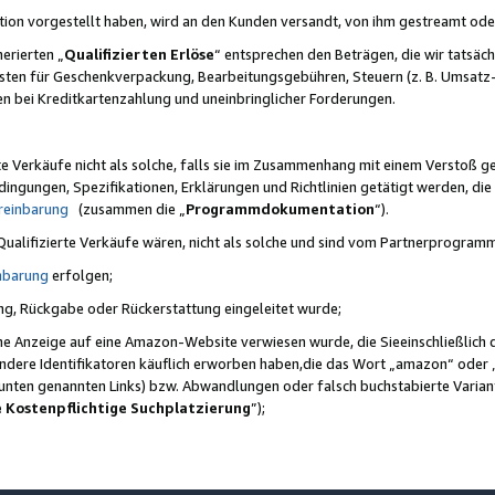
ktion vorgestellt haben, wird an den Kunden versandt, von ihm gestreamt od
erierten „
Qualifizierten Erlöse
“ entsprechen den Beträgen, die wir tatsäch
sten für Geschenkverpackung, Bearbeitungsgebühren, Steuern (z. B. Umsatz-
en bei Kreditkartenzahlung und uneinbringlicher Forderungen.
e Verkäufe nicht als solche, falls sie im Zusammenhang mit einem Verstoß 
ungen, Spezifikationen, Erklärungen und Richtlinien getätigt werden, die 
reinbarung
(zusammen die „
Programmdokumentation
“).
 Qualifizierte Verkäufe wären, nicht als solche und sind vom Partnerprogra
nbarung
erfolgen;
ung, Rückgabe oder Rückerstattung eingeleitet wurde;
ine Anzeige auf eine Amazon-Website verwiesen wurde, die Sieeinschließlich
ndere Identifikatoren käuflich erworben haben,die das Wort „amazon“ oder 
e unten genannten Links) bzw. Abwandlungen oder falsch buchstabierte Varia
e Kostenpflichtige Suchplatzierung
”);