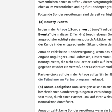
Wesentlichen denen in Ziffer 2 dieses Vergütung
ebenso im Wesentlichen analog für Sonderprogr
Folgende Sondervergütungen sind derzeit verfüg
(a) Bounty Events
In den in der
Anlage
(„
Sondervergütung
“) aufge
Events
“ die in dieser Ziffer 4 (a) beschriebenen 
anspruchsberechtigt sein muss, durch Anklicken ei
der Kunde in der entsprechenden Sitzung die in d
Amazon zahlt keine Sondervergütung, wenn das z
Angabe ungültiger E-Mail-Adressen, Einsatz von B
Bounty Events, die nicht aus Partner-Links auf Ihre
gegeben ist oder ein Verstoß oder Missbrauch vorl
Partner-Links auf die in der Anlage aufgeführte
die Teilnahme am Partnerprogramm
erlaubt.
(b) Bonus-Ereignisse
Bonusereignisse sind in au
beschriebenen Sondervergütungen in Verbindung m
sein muss, durch einen Partner-Link auf Ihrer We
Bonusaktion durchführt.
Amazon zahlt keine Sondervergütung, wenn ein Bon