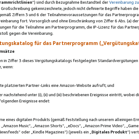
rammrichtlinien
“) sind durch Bezugnahme Bestandteil der
Vereinbarung z
Großschreibung gekennzeichnete, jedoch nicht definierte Begriffe haben die
 gemäß Ziffern 3 und 6 der Teilnahmevoraussetzungen für das Partnerprogram
nbarung fort. Vorsorglich und ohne Einschränkung von Ziffer 6 Abs. (a) der
ungen für die Teilnahme am Partnerprogramm, die IP-Lizenz für das Partner
rstoß gegen die Vereinbarung.
ungskatalog für das Partnerprogramm („Vergütungska
 Umsätze
n in Ziffer 3 dieses Vergütungskatalogs festgelegten Standardvergütungen v
r, wenn:
ite platzierten Partner-Links eine Amazon-Website aufruft; und
r nachstehend unter (i), (ii) und (iii) beschriebenen Ereignisse eintritt, wobe
 folgenden Ereignisse endet:
hme eines digitalen Produkts (gemäß Feststellung nach unserem alleinigen 
 „Amazon Music“, „Amazon Shorts“, „eDocs“, „Amazon Prime Video“, „Game
Newsfeeds“ oder „Kindle Magazines“) (jeweils ein „
Digitales Produkt
“) ver