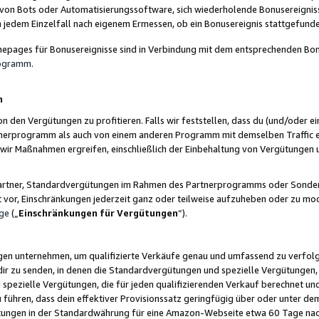
 von Bots oder Automatisierungssoftware, sich wiederholende Bonusereignisse
n jedem Einzelfall nach eigenem Ermessen, ob ein Bonusereignis stattgefund
epages für Bonusereignisse sind in Verbindung mit dem entsprechenden Bonu
rogramm
.
n
den Vergütungen zu profitieren. Falls wir feststellen, dass du (und/oder ein
erprogramm als auch von einem anderen Programm mit demselben Traffic ei
n wir Maßnahmen ergreifen, einschließlich der Einbehaltung von Vergütunge
r Partner, Standardvergütungen im Rahmen des Partnerprogramms oder Sonde
ht vor, Einschränkungen jederzeit ganz oder teilweise aufzuheben oder zu mod
ge
(„
Einschränkungen für Vergütungen
“).
ngen unternehmen, um qualifizierte Verkäufe genau und umfassend zu verfol
dir zu senden, in denen die Standardvergütungen und spezielle Vergütungen, 
pezielle Vergütungen, die für jeden qualifizierenden Verkauf berechnet un
 führen, dass dein effektiver Provisionssatz geringfügig über oder unter dem
ungen in der Standardwährung für eine Amazon-Webseite etwa 60 Tage nach