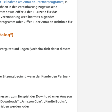
ur Teilnahme am Amazon-Partnerprogramm
; in
 ihnen in der Vereinbarung zugewiesene
m sowie Ziffer 3 der IP-Lizenz für das
 Vereinbarung wird hiermit Folgendes
programm oder Ziffer 1 der Amazon Richtlinie für
talog“)
ergütet und liegen (vorbehaltlich der in diesem
i die Sitzung beginnt, wenn der Kunde den Partner-
Ermessen, zum Beispiel der Download einer Amazon
 Downloads“, „Amazon Coin“, „Kindle Books“,
trieben werden, oder