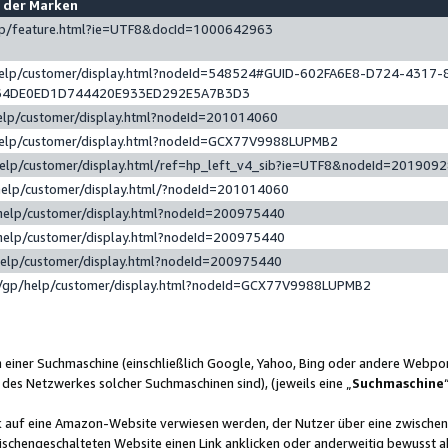
e der Marken
gp/feature.html?ie=UTF8&docId=1000642963
help/customer/display.html?nodeId=548524#GUID-602FA6E8-D724-4317-
64DE0ED1D744420E933ED292E5A7B3D3
elp/customer/display.html?nodeId=201014060
help/customer/display.html?nodeId=GCX77V9988LUPMB2
help/customer/display.html/ref=hp_left_v4_sib?ie=UTF8&nodeId=201909
help/customer/display.html/?nodeId=201014060
help/customer/display.html?nodeId=200975440
help/customer/display.html?nodeId=200975440
help/customer/display.html?nodeId=200975440
/gp/help/customer/display.html?nodeId=GCX77V9988LUPMB2
n einer Suchmaschine (einschließlich Google, Yahoo, Bing oder andere Webp
 des Netzwerkes solcher Suchmaschinen sind), (jeweils eine „
Suchmaschine
nk auf eine Amazon-Website verwiesen werden, der Nutzer über eine zwische
ischengeschalteten Website einen Link anklicken oder anderweitig bewusst a