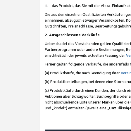
iii. das Produkt, das Sie mit der Alexa-Einkaufsa
Die aus den einzelnen Qualifizierten Verkäufen gen
einnehmen, abzüglich etwaiger Versandkosten, Ko
Gutschriften, Preisnachlässe, Bearbeitungsgebühr
2. Ausgeschlossene Verkäufe
Unbeschadet des Vorstehenden gelten Qualifiziert
Partnerprogramm oder andere Bestimmungen, Beding
einschließlich der jeweils aktuellen Fassung der
Ve
Ferner gelten folgende Verkäufe, die andernfalls
(a) Produktkäufe, die nach Beendigung Ihrer
Verei
(b) Produktbestellungen, bei denen eine Stornier
(c) Produktkäufe durch einen Kunden, der durch e
Auktionen über Schlagwörter, Suchbegriffe oder a
nicht abschließende Liste unserer Marken über di
und „kindel“) enthalten (jeweils eine „
Unzulässig