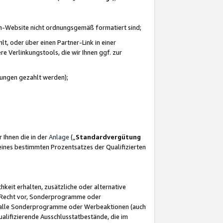
azon-Website nicht ordnungsgemäß formatiert sind;
, oder über einen Partner-Link in einer
e Verlinkungstools, die wir Ihnen ggf. zur
ütungen gezahlt werden);
 Ihnen die in der
Anlage
(„
Standardvergütung
ines bestimmten Prozentsatzes der Qualifizierten
eit erhalten, zusätzliche oder alternative
as Recht vor, Sonderprogramme oder
für alle Sonderprogramme oder Werbeaktionen (auch
lifizierende Ausschlusstatbestände, die im