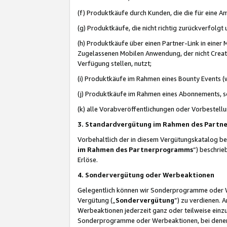
(f) Produktkäufe durch Kunden, die die für eine
(g) Produktkäufe, die nicht richtig zurückverfolg
(h) Produktkäufe über einen Partner-Link in einer
Zugelassenen Mobilen Anwendung, der nicht Creator
Verfügung stellen, nutzt;
(i) Produktkäufe im Rahmen eines Bounty Events (w
(j) Produktkäufe im Rahmen eines Abonnements, so
(k) alle Vorabveröffentlichungen oder Vorbestellu
3. Standardvergütung im Rahmen des Part
Vorbehaltlich der in diesem Vergütungskatalog b
im Rahmen des Partnerprogramms
“) beschri
Erlöse.
4. Sondervergütung oder Werbeaktionen
Gelegentlich können wir Sonderprogramme oder Wer
Vergütung („
Sondervergütung
”) zu verdienen. 
Werbeaktionen jederzeit ganz oder teilweise einz
Sonderprogramme oder Werbeaktionen, bei denen e