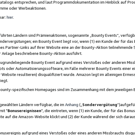
skatalogs entsprechen, und laut Programmdokumentation im Hinblick auf Pr
amme oder Werbeaktionen.
bar:
hier
.
führten Ländern sind Prämienaktionen, sogenannte „Bounty Events“, verfügb
Sondervergütungen; ein Bounty Event liegt vor, wenn (1) ein Kunde der für da
nes Partner-Links auf Ihrer Website eine an der Bounty-Aktion teilnehmende 
er Anlage beschriebene Bounty-Aktion ausführt.
ugrundeliegende Bounty Event aufgrund eines Verstoßes oder anderen Miss
ots oder Automatisierungssoftware, im Falle mehrerer Bounty Events einer e
r Website resultieren) disqualifiziert wurde. Amazon legt im alleinigen Ermess
iegt.
n Bounty-spezifischen Homepages sind im Zusammenhang mit dem jeweiligen
sgewählten Ländern verfügbar, die im
Anhang
(„
Sondervergütung
“)aufgefüh
it "
Bonusereignissen
", die eintreten, wenn (1) ein Kunde, der für das Bon
bsite auf die Amazon-Website klickt und (2) der Kunde während der sich dar
usereignis aufgrund eines Verstoßes oder eines anderen Missbrauchs disqua