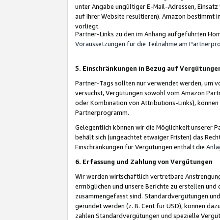
unter Angabe ungültiger E-Mail-Adressen, Einsatz
auf Ihrer Website resultieren). Amazon bestimmt i
vorliegt.
Partner-Links zu den im Anhang aufgeführten Hom
Voraussetzungen für die Teilnahme am Partnerp
5. Einschränkungen in Bezug auf Vergütunge
Partner-Tags sollten nur verwendet werden, um von 
versuchst, Vergütungen sowohl vom Amazon Partn
oder Kombination von Attributions-Links), könne
Partnerprogramm.
Gelegentlich können wir die Möglichkeit unsere
behält sich (ungeachtet etwaiger Fristen) das Rec
Einschränkungen für Vergütungen enthält die
Anla
6. Erfassung und Zahlung von Vergütungen
Wir werden wirtschaftlich vertretbare Anstrengu
ermöglichen und unsere Berichte zu erstellen und 
zusammengefasst sind. Standardvergütungen und s
gerundet werden (z. B. Cent für USD), können dazu
zahlen Standardvergütungen und spezielle Vergüt