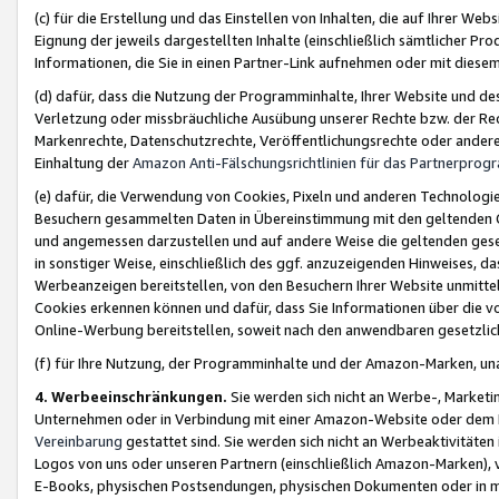
(c) für die Erstellung und das Einstellen von Inhalten, die auf Ihrer We
Eignung der jeweils dargestellten Inhalte (einschließlich sämtlicher 
Informationen, die Sie in einen Partner-Link aufnehmen oder mit diese
(d) dafür, dass die Nutzung der Programminhalte, Ihrer Website und des 
Verletzung oder missbräuchliche Ausübung unserer Rechte bzw. der Recht
Markenrechte, Datenschutzrechte, Veröffentlichungsrechte oder anderer
Einhaltung der
Amazon Anti-Fälschungsrichtlinien für das Partnerpro
(e) dafür, die Verwendung von Cookies, Pixeln und anderen Technologien
Besuchern gesammelten Daten in Übereinstimmung mit den geltenden Ge
und angemessen darzustellen und auf andere Weise die geltenden geset
in sonstiger Weise, einschließlich des ggf. anzuzeigenden Hinweises, d
Werbeanzeigen bereitstellen, von den Besuchern Ihrer Website unmitte
Cookies erkennen können und dafür, dass Sie Informationen über die v
Online-Werbung bereitstellen, soweit nach den anwendbaren gesetzlic
(f) für Ihre Nutzung, der Programminhalte und der Amazon-Marken, u
4. Werbeeinschränkungen.
Sie werden sich nicht an Werbe-, Market
Unternehmen oder in Verbindung mit einer Amazon-Website oder dem Pa
Vereinbarung
gestattet sind. Sie werden sich nicht an Werbeaktivitäten
Logos von uns oder unseren Partnern (einschließlich Amazon-Marken), 
E-Books, physischen Postsendungen, physischen Dokumenten oder in 