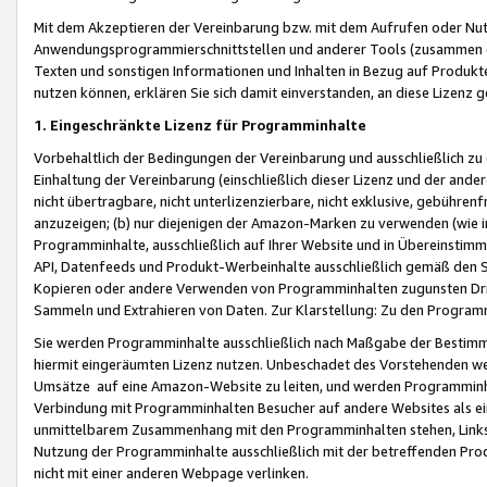
Mit dem Akzeptieren der Vereinbarung bzw. mit dem Aufrufen oder Nutz
Anwendungsprogrammierschnittstellen und anderer Tools (zusammen die
Texten und sonstigen Informationen und Inhalten in Bezug auf Produkte
nutzen können, erklären Sie sich damit einverstanden, an diese Lizenz 
1. Eingeschränkte Lizenz für Programminhalte
Vorbehaltlich der Bedingungen der Vereinbarung und ausschließlich z
Einhaltung der Vereinbarung (einschließlich dieser Lizenz und der ande
nicht übertragbare, nicht unterlizenzierbare, nicht exklusive, gebühren
anzuzeigen; (b) nur diejenigen der Amazon-Marken zu verwenden (wie in 
Programminhalte, ausschließlich auf Ihrer Website und in Übereinstimmu
API, Datenfeeds und Produkt-Werbeinhalte ausschließlich gemäß den Spe
Kopieren oder andere Verwenden von Programminhalten zugunsten Dri
Sammeln und Extrahieren von Daten. Zur Klarstellung: Zu den Program
Sie werden Programminhalte ausschließlich nach Maßgabe der Besti
hiermit eingeräumten Lizenz nutzen. Unbeschadet des Vorstehenden we
Umsätze auf eine Amazon-Website zu leiten, und werden Programminhal
Verbindung mit Programminhalten Besucher auf andere Websites als ein
unmittelbarem Zusammenhang mit den Programminhalten stehen, Links z
Nutzung der Programminhalte ausschließlich mit der betreffenden Pr
nicht mit einer anderen Webpage verlinken.