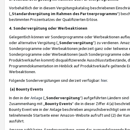
Vorbehaltlich der in diesem Vergütungskatalog beschriebenen Einschr
(„
Standardvergütung im Rahmen des Partnerprogramms
“) besc
bestimmten Prozentsatzes der Qualifizierten Erlöse.
4. Sondervergütung oder Werbeaktionen
Gelegentlich können wir Sonderprogramme oder Werbeaktionen auflegen,
oder alternative Vergütung („
Sondervergütung
”) zu verdienen. Amazo
Sonderprogramme oder Werbeaktionen jederzeit ganz oder teilweise einz
Sonderprogramme oder Werbeaktionen (auch Sonderprogramme oder We
Produktverkäufen kommt) disqualifizierende Ausschlusstatbestände, di
Programmdokumentation im Hinblick auf Produktverkäufe geltende E
Werbeaktionen.
Folgende Sondervergütungen sind derzeit verfügbar:
hier
.
(a) Bounty Events
In den in der
Anlage
(„
Sondervergütung
“) aufgeführten Ländern sind
Zusammenhang mit „
Bounty Events
“ die in dieser Ziffer 4 (a) besch
Bounty Event wie in der Anlage beschrieben anspruchsberechtigt sein mu
teilnehmende Startseite einer Amazon-Website aufruft und (2) der Kun
ausführt.
Amazon zahlt keine Sondervergütung, wenn das zugrundeliegende Boun