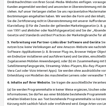
Direktnachrichten von Ihren Social-Media-Websites einfügen. vorausg
Kunden angemeldet werden) und ansonsten in Übereinstimmung mit der
stehen. Auf unser Verlangen stellen Sie uns repräsentative Mustermater
Bestimmungen eingehalten haben. Wir werden die Form und den Inhalt, di
Sie die Zertifizierung nicht in Übereinstimmung mit unserer Aufforderu
Klarstellung: (i) Für die Zwecke der geltenden Marketinggesetze (z. 
von 1991 und ähnlicher oder Nachfolgegesetze) sind Sie der „Absender“ j
Gesetze und Standards und Best Practices der Marketingbranche für 
5. Verbreitung von Partner-Links über Software und Geräte
Sie
nutzen bzw. keine Verlinkungen auf eine Amazon-Website wie nachsteh
Software-Applikationen (z. B. Browser Plug-ins, Browser Helper Objec
ein Endnutzer installieren und ausführen kann) und Geräten, einschlie
Zugelassenen Mobilen Anwendungen); oder (b) im Zusammenhang mit bzw.
Satellitenempfangsgeräte, Streaming-Video-Playern, Blu-Ray-Playern 
Viera Cast oder Vizio Internet Apps). Sie werden ohne ausdrückliche v
Entwicklung von Modellen des maschinellen Lernens oder verwandter 
6. Inhalte auf Ihrer Website
. Sie tragen die ausschließliche Verantwo
(a) Sie werden Programminhalte in keiner Weise ergänzen, löschen oder
Informationen; Sie dürfen aus einer Bilddatei bestehende Programminhal
erhalten bleiben bzw. aus Text bestehende Programminhalte so kürzen, 
Kürzung nicht sachlich falsch oder irreführend wird. Einige Arten von L