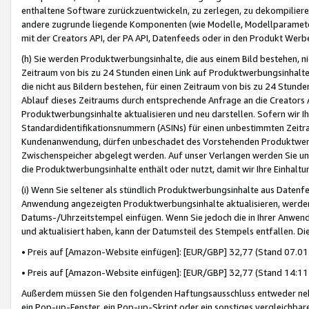
enthaltene Software zurückzuentwickeln, zu zerlegen, zu dekompilier
andere zugrunde liegende Komponenten (wie Modelle, Modellparameter
mit der Creators API, der PA API, Datenfeeds oder in den Produkt Werb
(h) Sie werden Produktwerbungsinhalte, die aus einem Bild bestehen, ni
Zeitraum von bis zu 24 Stunden einen Link auf Produktwerbungsinhalte
die nicht aus Bildern bestehen, für einen Zeitraum von bis zu 24 Stund
Ablauf dieses Zeitraums durch entsprechende Anfrage an die Creators 
Produktwerbungsinhalte aktualisieren und neu darstellen. Sofern wir Ih
Standardidentifikationsnummern (ASINs) für einen unbestimmten Zeitra
Kundenanwendung, dürfen unbeschadet des Vorstehenden Produktwerbu
Zwischenspeicher abgelegt werden. Auf unser Verlangen werden Sie un
die Produktwerbungsinhalte enthält oder nutzt, damit wir Ihre Einhalt
(i) Wenn Sie seltener als stündlich Produktwerbungsinhalte aus Datenfe
Anwendung angezeigten Produktwerbungsinhalte aktualisieren, werden 
Datums-/Uhrzeitstempel einfügen. Wenn Sie jedoch die in Ihrer Anwe
und aktualisiert haben, kann der Datumsteil des Stempels entfallen. Dies
• Preis auf [Amazon-Website einfügen]: [EUR/GBP] 32,77 (Stand 07.01.
• Preis auf [Amazon-Website einfügen]: [EUR/GBP] 32,77 (Stand 14:11 
Außerdem müssen Sie den folgenden Haftungsausschluss entweder neb
ein Pop-up-Fenster, ein Pop-up-Skript oder ein sonstiges vergleichba