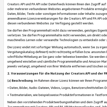
Creators API und PA API oder Datenfeeds können Ihnen den Zugriff auf D
oder mehreren verbundenen Websites angebotenen Produkte ermögliche
Daten, Bilder, Texte oder sonstigen Informationen oder Inhalte zuzugre
anwendbaren Lizenzvereinbarungen für die Creators API und PA API od
diesen verbundenen Websites zur Verfügung gestellt werden.
Sie dürfen den Programminhalt nicht dazu verwenden, geistiges Eigent
verletzen. Sie dürfen Programminhalte nicht verwenden, um direkt ode
maschinelles Lernen oder verwandte Technologien zu entwickeln oder zu
Die Lizenz endet mit sofortiger Wirkung automatisch, wenn Sie zu irg
Vergütungskatalog definiert) nicht rechtzeitig erfüllen bzw. ansonsten
schriftliche Mitteilung an Sie ganz oder teilweise beenden. Sie werden
umgehend einstellen und sämtliche Programminhalte und Amazon-Marke
jeweils verlangt, umgehend von Ihrer Website entfernen und löschen od
2. Voraussetzungen für die Nutzung der Creators API und der P
(a)
Beschreibung
. Im Rahmen dieser Lizenz können wir Ihnen Programmi
• Daten, Bilder, Audio-Dateien, Videos, Logos, Benutzerschnittstellen-
• Textmaterialien, wie beispielsweise Produktinformationen in Textfor
Neben den vorstehenden Produktwerbungsinhalten und dem Zugriff auf 
Zusammenhang mit Creators API und PA API Musterquellcodes und -bibli