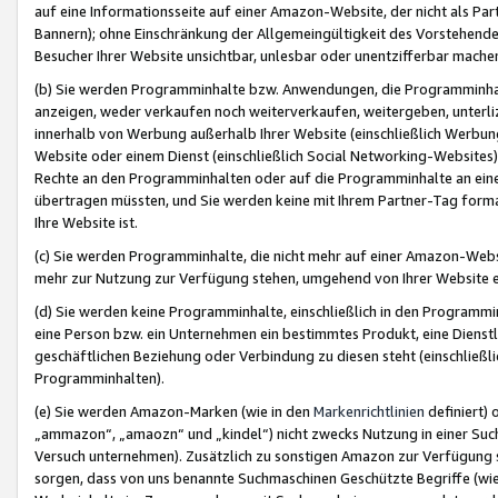
auf eine Informationsseite auf einer Amazon-Website, der nicht als Part
Bannern); ohne Einschränkung der Allgemeingültigkeit des Vorstehende
Besucher Ihrer Website unsichtbar, unlesbar oder unentzifferbar mache
(b) Sie werden Programminhalte bzw. Anwendungen, die Programminhalt
anzeigen, weder verkaufen noch weiterverkaufen, weitergeben, unterli
innerhalb von Werbung außerhalb Ihrer Website (einschließlich Werbun
Website oder einem Dienst (einschließlich Social Networking-Website
Rechte an den Programminhalten oder auf die Programminhalte an eine a
übertragen müssten, und Sie werden keine mit Ihrem Partner-Tag formati
Ihre Website ist.
(c) Sie werden Programminhalte, die nicht mehr auf einer Amazon-Websit
mehr zur Nutzung zur Verfügung stehen, umgehend von Ihrer Website e
(d) Sie werden keine Programminhalte, einschließlich in den Programmin
eine Person bzw. ein Unternehmen ein bestimmtes Produkt, eine Dienstle
geschäftlichen Beziehung oder Verbindung zu diesen steht (einschließli
Programminhalten).
(e) Sie werden Amazon-Marken (wie in den
Markenrichtlinien
definiert) 
„ammazon“, „amaozn“ und „kindel“) nicht zwecks Nutzung in einer Suc
Versuch unternehmen). Zusätzlich zu sonstigen Amazon zur Verfügung 
sorgen, dass von uns benannte Suchmaschinen Geschützte Begriffe (wie 