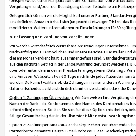
(beispielsweise durch Manipulation oder Kombination von Attributions-
Vergütungen und/oder der Beendigung deiner Teilnahme am Partnerp
Gelegentlich können wir die Möglichkeit unserer Partner, Standardv
einschränken. Amazon behält sich (ungeachtet etwaiger Fristen) das Re
modifizieren. Weitere Informationen zu Einschränkungen für Vergütung
6. Erfassung und Zahlung von Vergütungen
Wir werden wirtschaftlich vertretbare Anstrengungen unternehmen, um 
Nachverfolgung zu ermöglichen und unsere Berichte zu erstellen und di
diesem Monat verdient hast, zusammengefasst sind. Standardvergütung
auf den nächsten Betrag in der Landeswährung gerundet werden (z. B. C
über oder unter dem in deiner Preiskarte angegebenen Satz liegt. Wir
eine Amazon-Webseite etwa 60 Tage nach Ende jedes Kalendermonats, i
wurden. Du kannst wählen, ob du Zahlungen in einer anderen Währung
dafür entscheidest, erklärst du dich damit einverstanden, dass die K
Option 1: Zahlung per Überweisung.
Wir überweisen Ihre Vergütung dir
Namen der Bank, die Kontonummer, den Namen des Kontoinhabers bzw. a
erforderlich) nennen. Sollten Sie sich für diese Option entscheiden, be
fällige Gesamtbetrag den in der
Übersicht Mindestauszahlungsbet
Option 2: Zahlung per Amazon-Geschenkgutschein.
Wir übersenden Ihne
Partnerkonto genannte Haupt-E-Mail-Adresse. Diese Geschenkgutschei