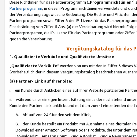
Diese Richtlinien für das Partnerprogramm („
Programmrichtlinien
“)
Partnerprogramm
; in diesen Programmrichtlinien verwendete und durch
der Vereinbarung zugewiesene Bedeutung. Die Rechte und Pflichten de
Partnerprogramm sowie Ziffer 3 der IP-Lizenz für das Partnerprogram
Einschränkung von Ziffer 6 Abs. (a) der Vereinbarung wird hiermit Fol
Partnerprogramm, die IP-Lizenz für das Partnerprogramm oder Ziffer 1
gegen die Vereinbarung.
Vergütungskatalog für das 
1. Qualifizierte Verkäufe und Qualifizierte Umsätze
„
Qualifizierte Verkäufe
“ werden von uns mit den in Ziffer 3 diese
(vorbehaltlich der in diesem Vergütungskatalog beschriebenen Ausnah
(a) Partner- Link auf Ihrer Site
:
i. ein Kunde durch Anklicken eines auf Ihrer Website platzierten Part
ii. während einer einzigen Internetsitzung eines der nachstehend unter (i)
Kunde den Partner-Link anklickt und mit dem zuerst eintretenden der f
A. Ablauf von 24 Stunden seit dem Klick,
B. der Kunde bestellt ein Produkt, mit Ausnahme eines digitalen P
Download einer Amazon Software oder Produkte, die unter dem N
Downloads“, „Amazon Coin“, „Kindle Books“, „Kindle Newspapers“, „