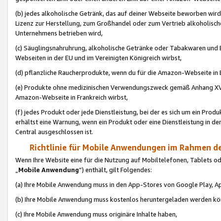
(b) jedes alkoholische Getränk, das auf deiner Webseite beworben wird
Lizenz zur Herstellung, zum Großhandel oder zum Vertrieb alkoholisch
Unternehmens betrieben wird,
(c) Säuglingsnahruhrung, alkoholische Getränke oder Tabakwaren und E
Webseiten in der EU und im Vereinigten Königreich wirbst,
(d) pflanzliche Raucherprodukte, wenn du für die Amazon-Webseite in B
(e) Produkte ohne medizinischen Verwendungszweck gemäß Anhang XVI 
Amazon-Webseite in Frankreich wirbst,
(f) jedes Produkt oder jede Dienstleistung, bei der es sich um ein Prod
erhältst eine Warnung, wenn ein Produkt oder eine Dienstleistung in de
Central ausgeschlossen ist.
Richtlinie für Mobile Anwendungen im Rahmen de
Wenn Ihre Website eine für die Nutzung auf Mobiltelefonen, Tablets 
„
Mobile Anwendung
“) enthält, gilt Folgendes:
(a) Ihre Mobile Anwendung muss in den App-Stores von Google Play, A
(b) Ihre Mobile Anwendung muss kostenlos heruntergeladen werden könn
(c) Ihre Mobile Anwendung muss originäre Inhalte haben,