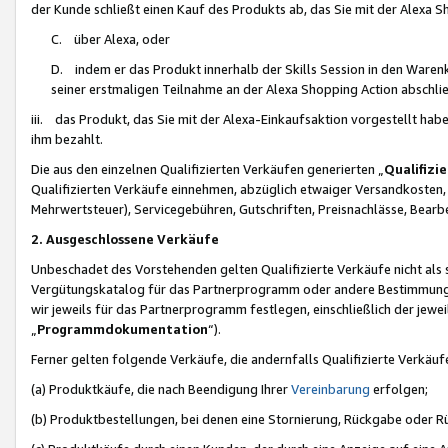
der Kunde schließt einen Kauf des Produkts ab, das Sie mit der Alexa 
C. über Alexa, oder
D. indem er das Produkt innerhalb der Skills Session in den Waren
seiner erstmaligen Teilnahme an der Alexa Shopping Action abschlie
iii. das Produkt, das Sie mit der Alexa-Einkaufsaktion vorgestellt ha
ihm bezahlt.
Die aus den einzelnen Qualifizierten Verkäufen generierten „
Qualifizi
Qualifizierten Verkäufe einnehmen, abzüglich etwaiger Versandkosten
Mehrwertsteuer), Servicegebühren, Gutschriften, Preisnachlässe, Bear
2. Ausgeschlossene Verkäufe
Unbeschadet des Vorstehenden gelten Qualifizierte Verkäufe nicht als
Vergütungskatalog für das Partnerprogramm oder andere Bestimmungen,
wir jeweils für das Partnerprogramm festlegen, einschließlich der jewe
„
Programmdokumentation
“).
Ferner gelten folgende Verkäufe, die andernfalls Qualifizierte Verkä
(a) Produktkäufe, die nach Beendigung Ihrer
Vereinbarung
erfolgen;
(b) Produktbestellungen, bei denen eine Stornierung, Rückgabe oder R