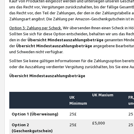
Kauf von Produkten eingelöst werden und unterliegen unseren Geschäf
uns das Recht vor, Vergütungen zurückzuhalten, bis der fällige Gesamt
das Recht vor, den Teil der Zahlungen, der den in der Zahlungstabelle 
Zahlungsart angibst. Die Zahlung per Amazon-Geschenkgutschein ist in
Option 3: Zahlung per Scheck.
Wir übersenden Ihnen einen Scheck in Höh
Sollten Sie sich für diese Option entscheiden, behalten wir uns das Rec
den in der
Übersicht Mindestauszahlungsbeträge
genannten Mindest
der
Übersicht Mindestauszahlungsbeträge
angegebene Bearbeitung
und Schweden nicht verfügbar.
Sollten Sie keine gültigen Informationen für die Zahlungsoption bereit
oder die Auszahlung verdienter Vergütung zurückhalten, bis Sie eine A
Übersicht Mindestauszahlungsbeträge
UK Maxium
UK
FR,
Minimum
un
Option 1 (Überweisung)
25£
25
£5,000
Option 2
25£
25
(Geschenkgutschein)