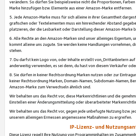
verändern. So dürfen Sie beispielsweise nicht die Proportionen, Farb
Marke hinzufügen bzw. Elemente aus einer Amazon-Marke entfernen.
5. Jede Amazon-Marke muss für sich alleine in ihrer Gesamtheit darge
grafischen oder Textelementen muss ein hinreichender Abstand gegebe
platzieren, der die Lesbarkeit oder Darstellung dieser Amazon-Marke b
6. Alle Rechte an den Amazon-Marken sind unser alleiniges Eigentum, 
kommt alleine uns zugute. Sie werden keine Handlungen vornehmen, 
stehen.
7. Du darfst kein Logo von, oder Inhalte erstellt von,
Drittanbietern au
anderweitig verwenden, es sei denn, du hast von diesem Verkäufer oder
8. Sie dürfen in keiner Rechtsordnung Marken nutzen oder zur Eintragu
keiner Rechtsordnung Marken, Domain-Namen, Subdomain-Namen, Benu
Amazon-Marke zum Verwechseln ähnlich sind.
Wir behalten uns das Recht vor, diese Markenrichtlinien und die gene
Einstellen einer Änderungsmitteilung oder überarbeiteter Markenricht
Wir behalten uns das Recht vor, gegen jede unbefugte Nutzung bzw. jede 
unserem alleinigen Ermessen angemessene Maßnahmen zu ergreifen.
IP-Lizenz- und Nutzungsan
Diese Lizenz regelt Ihre Nutzung von Programminhalten im Zusammen