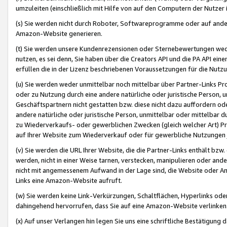
umzuleiten (einschließlich mit Hilfe von auf den Computern der Nutzer i
(s) Sie werden nicht durch Roboter, Softwareprogramme oder auf andere
Amazon-Website generieren.
(t) Sie werden unsere Kundenrezensionen oder Sternebewertungen wed
nutzen, es sei denn, Sie haben über die Creators API und die PA API e
erfüllen die in der Lizenz beschriebenen Voraussetzungen für die Nutzu
(u) Sie werden weder unmittelbar noch mittelbar über Partner-Links P
oder zu Nutzung durch eine andere natürliche oder juristische Person,
Geschäftspartnern nicht gestatten bzw. diese nicht dazu auffordern od
andere natürliche oder juristische Person, unmittelbar oder mittelbar
zu Wiederverkaufs- oder gewerblichen Zwecken (gleich welcher Art) 
auf Ihrer Website zum Wiederverkauf oder für gewerbliche Nutzungen 
(v) Sie werden die URL Ihrer Website, die die Partner-Links enthält b
werden, nicht in einer Weise tarnen, verstecken, manipulieren oder and
nicht mit angemessenem Aufwand in der Lage sind, die Website oder A
Links eine Amazon-Website aufruft.
(w) Sie werden keine Link-Verkürzungen, Schaltflächen, Hyperlinks ode
dahingehend hervorrufen, dass Sie auf eine Amazon-Website verlinken
(x) Auf unser Verlangen hin legen Sie uns eine schriftliche Bestätigung