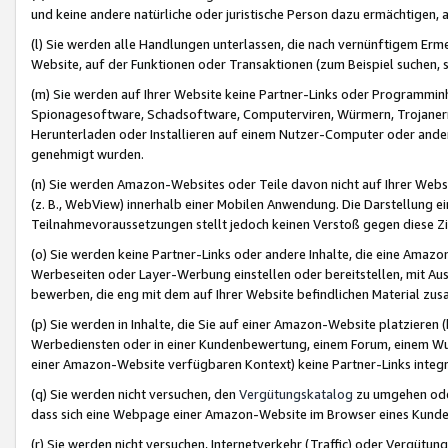
und keine andere natürliche oder juristische Person dazu ermächtigen, a
(l) Sie werden alle Handlungen unterlassen, die nach vernünftigem Erme
Website, auf der Funktionen oder Transaktionen (zum Beispiel suchen, s
(m) Sie werden auf Ihrer Website keine Partner-Links oder Programmin
Spionagesoftware, Schadsoftware, Computerviren, Würmern, Trojaner
Herunterladen oder Installieren auf einem Nutzer-Computer oder ande
genehmigt wurden.
(n) Sie werden Amazon-Websites oder Teile davon nicht auf Ihrer Websi
(z. B., WebView) innerhalb einer Mobilen Anwendung. Die Darstellung ein
Teilnahmevoraussetzungen stellt jedoch keinen Verstoß gegen diese Zif
(o) Sie werden keine Partner-Links oder andere Inhalte, die eine Am
Werbeseiten oder Layer-Werbung einstellen oder bereitstellen, mit Au
bewerben, die eng mit dem auf Ihrer Website befindlichen Material z
(p) Sie werden in Inhalte, die Sie auf einer Amazon-Website platzier
Werbediensten oder in einer Kundenbewertung, einem Forum, einem Wun
einer Amazon-Website verfügbaren Kontext) keine Partner-Links integr
(q) Sie werden nicht versuchen, den
Vergütungskatalog
zu umgehen oder
dass sich eine Webpage einer Amazon-Website im Browser eines Kunden 
(r) Sie werden nicht versuchen, Internetverkehr (Traffic) oder Vergü