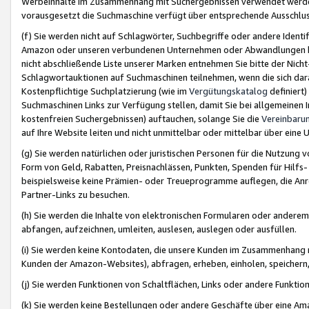
Werbeinhalte im Zusammenhang mit Suchergebnissen verwendet werden,
vorausgesetzt die Suchmaschine verfügt über entsprechende Ausschlu
(f) Sie werden nicht auf Schlagwörter, Suchbegriffe oder andere Ident
Amazon oder unseren verbundenen Unternehmen oder Abwandlungen bzw
nicht abschließende Liste unserer Marken entnehmen Sie bitte der Nich
Schlagwortauktionen auf Suchmaschinen teilnehmen, wenn die sich da
Kostenpflichtige Suchplatzierung (wie im
Vergütungskatalog
definiert
Suchmaschinen Links zur Verfügung stellen, damit Sie bei allgemeinen I
kostenfreien Suchergebnissen) auftauchen, solange Sie die
Vereinbaru
auf Ihre Website leiten und nicht unmittelbar oder mittelbar über eine
(g) Sie werden natürlichen oder juristischen Personen für die Nutzung 
Form von Geld, Rabatten, Preisnachlässen, Punkten, Spenden für Hilfs
beispielsweise keine Prämien- oder Treueprogramme auflegen, die Anrei
Partner-Links zu besuchen.
(h) Sie werden die Inhalte von elektronischen Formularen oder anderem M
abfangen, aufzeichnen, umleiten, auslesen, auslegen oder ausfüllen.
(i) Sie werden keine Kontodaten, die unsere Kunden im Zusammenhang 
Kunden der Amazon-Websites), abfragen, erheben, einholen, speichern,
(j) Sie werden Funktionen von Schaltflächen, Links oder andere Funkti
(k) Sie werden keine Bestellungen oder andere Geschäfte über eine Ama