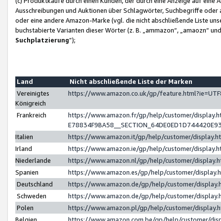
(c) Produktkäufe durch einen Kunden, der durch eine Anzeige auf eine 
Ausschreibungen und Auktionen über Schlagwörter, Suchbegriffe oder 
oder eine andere Amazon-Marke (vgl. die nicht abschließende Liste un
buchstabierte Varianten dieser Wörter (z. B. „ammazon“, „amaozn“ und „
Suchplatzierung
”);
Land
Nicht abschließende Liste der Marken
Vereinigtes
https://www.amazon.co.uk/gp/feature.html?ie=U
Königreich
Frankreich
https://www.amazon.fr/gp/help/customer/displa
E78834F9BA58__SECTION_64DE0ED1D744420E9
Italien
https://www.amazon.it/gp/help/customer/display
Irland
https://www.amazon.ie/gp/help/customer/displa
Niederlande
https://www.amazon.nl/gp/help/customer/display
Spanien
https://www.amazon.es/gp/help/customer/display
Deutschland
https://www.amazon.de/gp/help/customer/displa
Schweden
https://www.amazon.de/gp/help/customer/displa
Polen
https://www.amazon.pl/gp/help/customer/display
Belgien
https://www.amazon.com.be/gp/help/customer/d