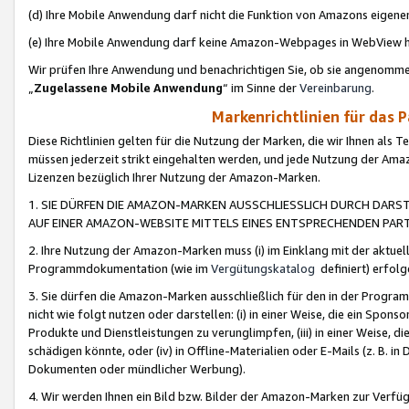
(d) Ihre Mobile Anwendung darf nicht die Funktion von Amazons eige
(e) Ihre Mobile Anwendung darf keine Amazon-Webpages in WebView 
Wir prüfen Ihre Anwendung und benachrichtigen Sie, ob sie angenomm
„
Zugelassene Mobile Anwendung
“ im Sinne der
Vereinbarung
.
Markenrichtlinien für das 
Diese Richtlinien gelten für die Nutzung der Marken, die wir Ihnen als 
müssen jederzeit strikt eingehalten werden, und jede Nutzung der Ama
Lizenzen bezüglich Ihrer Nutzung der Amazon-Marken.
1. SIE DÜRFEN DIE AMAZON-MARKEN AUSSCHLIESSLICH DURCH DARS
AUF EINER AMAZON-WEBSITE MITTELS EINES ENTSPRECHENDEN PART
2. Ihre Nutzung der Amazon-Marken muss (i) im Einklang mit der aktuells
Programmdokumentation (wie im
Vergütungskatalog
definiert) erfolg
3. Sie dürfen die Amazon-Marken ausschließlich für den in der Progr
nicht wie folgt nutzen oder darstellen: (i) in einer Weise, die ein Spo
Produkte und Dienstleistungen zu verunglimpfen, (iii) in einer Weise
schädigen könnte, oder (iv) in Offline-Materialien oder E-Mails (z. B.
Dokumenten oder mündlicher Werbung).
4. Wir werden Ihnen ein Bild bzw. Bilder der Amazon-Marken zur Verfüg