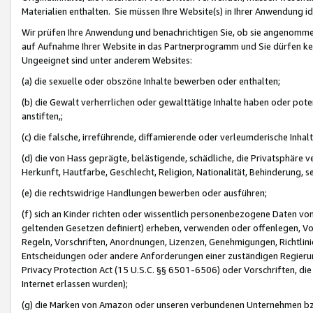
Materialien enthalten. Sie müssen Ihre Website(s) in Ihrer Anwendung ide
Wir prüfen Ihre Anwendung und benachrichtigen Sie, ob sie angenommen
auf Aufnahme Ihrer Website in das Partnerprogramm und Sie dürfen kei
Ungeeignet sind unter anderem Websites:
(a) die sexuelle oder obszöne Inhalte bewerben oder enthalten;
(b) die Gewalt verherrlichen oder gewalttätige Inhalte haben oder pot
anstiften,;
(c) die falsche, irreführende, diffamierende oder verleumderische Inha
(d) die von Hass geprägte, belästigende, schädliche, die Privatsphäre v
Herkunft, Hautfarbe, Geschlecht, Religion, Nationalität, Behinderung, 
(e) die rechtswidrige Handlungen bewerben oder ausführen;
(f) sich an Kinder richten oder wissentlich personenbezogene Daten vo
geltenden Gesetzen definiert) erheben, verwenden oder offenlegen, Vo
Regeln, Vorschriften, Anordnungen, Lizenzen, Genehmigungen, Richtlini
Entscheidungen oder andere Anforderungen einer zuständigen Regierung
Privacy Protection Act (15 U.S.C. §§ 6501-6506) oder Vorschriften, di
Internet erlassen wurden);
(g) die Marken von Amazon oder unseren verbundenen Unternehmen b