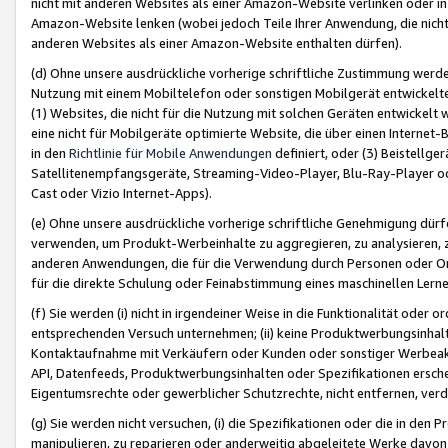
nicht mit anderen Websites als einer Amazon-Website verlinken oder i
Amazon-Website lenken (wobei jedoch Teile Ihrer Anwendung, die nich
anderen Websites als einer Amazon-Website enthalten dürfen).
(d) Ohne unsere ausdrückliche vorherige schriftliche Zustimmung werd
Nutzung mit einem Mobiltelefon oder sonstigen Mobilgerät entwickelt
(1) Websites, die nicht für die Nutzung mit solchen Geräten entwickelt
eine nicht für Mobilgeräte optimierte Website, die über einen Interne
in den
Richtlinie für Mobile Anwendungen
definiert, oder (3) Beistellge
Satellitenempfangsgeräte, Streaming-Video-Player, Blu-Ray-Player ode
Cast oder Vizio Internet-Apps).
(e) Ohne unsere ausdrückliche vorherige schriftliche Genehmigung dürfe
verwenden, um Produkt-Werbeinhalte zu aggregieren, zu analysieren, 
anderen Anwendungen, die für die Verwendung durch Personen oder Or
für die direkte Schulung oder Feinabstimmung eines maschinellen Lern
(f) Sie werden (i) nicht in irgendeiner Weise in die Funktionalität ode
entsprechenden Versuch unternehmen; (ii) keine Produktwerbungsinha
Kontaktaufnahme mit Verkäufern oder Kunden oder sonstiger Werbeaktiv
API, Datenfeeds, Produktwerbungsinhalten oder Spezifikationen erschei
Eigentumsrechte oder gewerblicher Schutzrechte, nicht entfernen, verd
(g) Sie werden nicht versuchen, (i) die Spezifikationen oder die in de
manipulieren, zu reparieren oder anderweitig abgeleitete Werke davon z