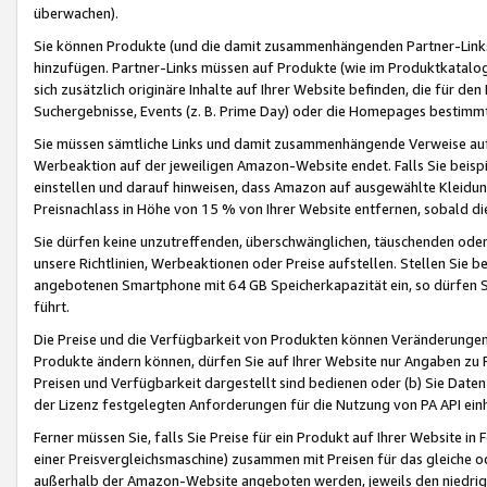
überwachen).
Sie können Produkte (und die damit zusammenhängenden Partner-Links)
hinzufügen. Partner-Links müssen auf Produkte (wie im Produktkatalog de
sich zusätzlich originäre Inhalte auf Ihrer Website befinden, die für 
Suchergebnisse, Events (z. B. Prime Day) oder die Homepages bestimmte
Sie müssen sämtliche Links und damit zusammenhängende Verweise auf z
Werbeaktion auf der jeweiligen Amazon-Website endet. Falls Sie beisp
einstellen und darauf hinweisen, dass Amazon auf ausgewählte Kleidun
Preisnachlass in Höhe von 15 % von Ihrer Website entfernen, sobald di
Sie dürfen keine unzutreffenden, überschwänglichen, täuschenden od
unsere Richtlinien, Werbeaktionen oder Preise aufstellen. Stellen Sie 
angebotenen Smartphone mit 64 GB Speicherkapazität ein, so dürfen S
führt.
Die Preise und die Verfügbarkeit von Produkten können Veränderungen 
Produkte ändern können, dürfen Sie auf Ihrer Website nur Angaben zu P
Preisen und Verfügbarkeit dargestellt sind bedienen oder (b) Sie Daten
der Lizenz festgelegten Anforderungen für die Nutzung von PA API einh
Ferner müssen Sie, falls Sie Preise für ein Produkt auf Ihrer Website in 
einer Preisvergleichsmaschine) zusammen mit Preisen für das gleiche o
außerhalb der Amazon-Website angeboten werden, jeweils den niedrigst