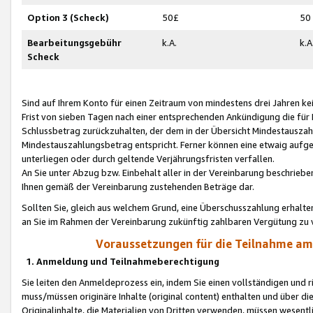
Option 3 (Scheck)
50£
50
Bearbeitungsgebühr
k.A.
k.A
Scheck
Sind auf Ihrem Konto für einen Zeitraum von mindestens drei Jahren kein
Frist von sieben Tagen nach einer entsprechenden Ankündigung die für
Schlussbetrag zurückzuhalten, der dem in der Übersicht Mindestausz
Mindestauszahlungsbetrag entspricht. Ferner können eine etwaig aufg
unterliegen oder durch geltende Verjährungsfristen verfallen.
An Sie unter Abzug bzw. Einbehalt aller in der Vereinbarung beschrieb
Ihnen gemäß der Vereinbarung zustehenden Beträge dar.
Sollten Sie, gleich aus welchem Grund, eine Überschusszahlung erhalte
an Sie im Rahmen der Vereinbarung zukünftig zahlbaren Vergütung zu 
Voraussetzungen für die Teilnahme a
1. Anmeldung und Teilnahmeberechtigung
Sie leiten den Anmeldeprozess ein, indem Sie einen vollständigen und 
muss/müssen originäre Inhalte (original content) enthalten und über d
Originalinhalte, die Materialien von Dritten verwenden, müssen wese