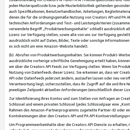
jeden Musterquellcode bzw. jede Musterbibliothek geltenden gesonder
auch Spezifikationen, Benutzerhandbücher, Anleitungen, Begleitmaterial
denen die für die ordnungsgemäße Nutzung von Creators API und PA A
technischen Anforderungen und Test- und Leistungskriterien (zusammen
verwendete Begriff „Produktwerbungsinhalte“ schließt ausdrücklich al
Lizenz zur Verfügung stellen, sowie alle von uns zur Verfügung gestel
ausdrücklich nicht auf Daten, Bilder, Texte oder sonstige Informatione
es sich nicht um eine Amazon-Website handelt.
(b) Abrufen von Produktwerbungsinhalten. Sie können Produkt-Werbein
ausdrückliche vorherige schriftliche Genehmigung erteilt haben, könn
wir über die Creators API Feeds zur Verfügung stellen. Wenn Sie Produk
Nutzung von Datenfeeds dieser Lizenz. Sie erkennen an, dass wir Creat
API oder Datenfeeds jederzeit ändern, auslaufen lassen oder neu veröffe
Verantwortung liegt, sicherzustellen, dass Ihr Zugriff auf die und Ihr
jeweiligen Zeitpunkt aktuellen Anforderungen (einschließlich dieser Liz
Zur Identifizierung Ihres Kontos und zum Stellen von Anfragen an Crea
Schlüssel und einem privaten Schlüssel (jedes Schlüsselpaar eine „Kon
Rahmen des Amazon-Partnerprogramms zugeteilte Partner-ID oder ein
Kontokennungen über den Creators API und PA API Kontoerstellungspro
Um Programmwerbeinhalte über die Creators API Dienste zu erhalten, m