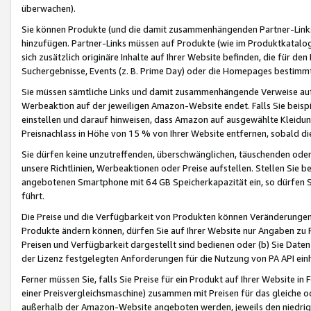
überwachen).
Sie können Produkte (und die damit zusammenhängenden Partner-Links)
hinzufügen. Partner-Links müssen auf Produkte (wie im Produktkatalog de
sich zusätzlich originäre Inhalte auf Ihrer Website befinden, die für 
Suchergebnisse, Events (z. B. Prime Day) oder die Homepages bestimmte
Sie müssen sämtliche Links und damit zusammenhängende Verweise auf z
Werbeaktion auf der jeweiligen Amazon-Website endet. Falls Sie beisp
einstellen und darauf hinweisen, dass Amazon auf ausgewählte Kleidun
Preisnachlass in Höhe von 15 % von Ihrer Website entfernen, sobald di
Sie dürfen keine unzutreffenden, überschwänglichen, täuschenden od
unsere Richtlinien, Werbeaktionen oder Preise aufstellen. Stellen Sie 
angebotenen Smartphone mit 64 GB Speicherkapazität ein, so dürfen S
führt.
Die Preise und die Verfügbarkeit von Produkten können Veränderungen 
Produkte ändern können, dürfen Sie auf Ihrer Website nur Angaben zu P
Preisen und Verfügbarkeit dargestellt sind bedienen oder (b) Sie Daten
der Lizenz festgelegten Anforderungen für die Nutzung von PA API einh
Ferner müssen Sie, falls Sie Preise für ein Produkt auf Ihrer Website in 
einer Preisvergleichsmaschine) zusammen mit Preisen für das gleiche o
außerhalb der Amazon-Website angeboten werden, jeweils den niedrigst