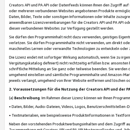
Creators API und PA API oder Datenfeeds können Ihnen den Zugriff auf D
oder mehreren verbundenen Websites angebotenen Produkte ermögliche
Daten, Bilder, Texte oder sonstigen Informationen oder Inhalte zuzugre
anwendbaren Lizenzvereinbarungen für die Creators API und PA API od
diesen verbundenen Websites zur Verfügung gestellt werden.
Sie dürfen den Programminhalt nicht dazu verwenden, geistiges Eigent
verletzen. Sie dürfen Programminhalte nicht verwenden, um direkt ode
maschinelles Lernen oder verwandte Technologien zu entwickeln oder zu
Die Lizenz endet mit sofortiger Wirkung automatisch, wenn Sie zu irg
Vergütungskatalog definiert) nicht rechtzeitig erfüllen bzw. ansonsten
schriftliche Mitteilung an Sie ganz oder teilweise beenden. Sie werden
umgehend einstellen und sämtliche Programminhalte und Amazon-Marke
jeweils verlangt, umgehend von Ihrer Website entfernen und löschen od
2. Voraussetzungen für die Nutzung der Creators API und der P
(a)
Beschreibung
. Im Rahmen dieser Lizenz können wir Ihnen Programmi
• Daten, Bilder, Audio-Dateien, Videos, Logos, Benutzerschnittstellen-
• Textmaterialien, wie beispielsweise Produktinformationen in Textfor
Neben den vorstehenden Produktwerbungsinhalten und dem Zugriff auf 
Zusammenhang mit Creators API und PA API Musterquellcodes und -bibli