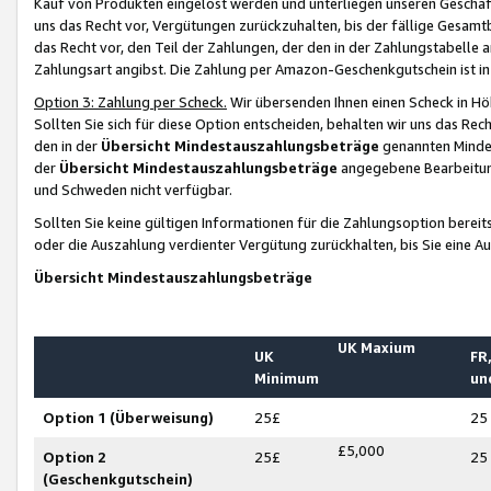
Kauf von Produkten eingelöst werden und unterliegen unseren Geschäf
uns das Recht vor, Vergütungen zurückzuhalten, bis der fällige Gesamt
das Recht vor, den Teil der Zahlungen, der den in der Zahlungstabelle 
Zahlungsart angibst. Die Zahlung per Amazon-Geschenkgutschein ist in
Option 3: Zahlung per Scheck.
Wir übersenden Ihnen einen Scheck in Höh
Sollten Sie sich für diese Option entscheiden, behalten wir uns das Rec
den in der
Übersicht Mindestauszahlungsbeträge
genannten Mindest
der
Übersicht Mindestauszahlungsbeträge
angegebene Bearbeitung
und Schweden nicht verfügbar.
Sollten Sie keine gültigen Informationen für die Zahlungsoption bereit
oder die Auszahlung verdienter Vergütung zurückhalten, bis Sie eine A
Übersicht Mindestauszahlungsbeträge
UK Maxium
UK
FR,
Minimum
un
Option 1 (Überweisung)
25£
25
£5,000
Option 2
25£
25
(Geschenkgutschein)