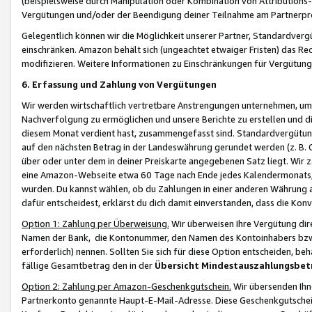
(beispielsweise durch Manipulation oder Kombination von Attributions-
Vergütungen und/oder der Beendigung deiner Teilnahme am Partnerp
Gelegentlich können wir die Möglichkeit unserer Partner, Standardv
einschränken. Amazon behält sich (ungeachtet etwaiger Fristen) das Re
modifizieren. Weitere Informationen zu Einschränkungen für Vergütung
6. Erfassung und Zahlung von Vergütungen
Wir werden wirtschaftlich vertretbare Anstrengungen unternehmen, um 
Nachverfolgung zu ermöglichen und unsere Berichte zu erstellen und di
diesem Monat verdient hast, zusammengefasst sind. Standardvergütung
auf den nächsten Betrag in der Landeswährung gerundet werden (z. B. C
über oder unter dem in deiner Preiskarte angegebenen Satz liegt. Wir
eine Amazon-Webseite etwa 60 Tage nach Ende jedes Kalendermonats, i
wurden. Du kannst wählen, ob du Zahlungen in einer anderen Währung
dafür entscheidest, erklärst du dich damit einverstanden, dass die K
Option 1: Zahlung per Überweisung.
Wir überweisen Ihre Vergütung dir
Namen der Bank, die Kontonummer, den Namen des Kontoinhabers bzw. a
erforderlich) nennen. Sollten Sie sich für diese Option entscheiden, be
fällige Gesamtbetrag den in der
Übersicht Mindestauszahlungsbet
Option 2: Zahlung per Amazon-Geschenkgutschein.
Wir übersenden Ihne
Partnerkonto genannte Haupt-E-Mail-Adresse. Diese Geschenkgutschei