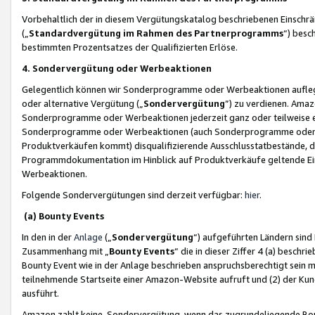
Vorbehaltlich der in diesem Vergütungskatalog beschriebenen Einschr
(„
Standardvergütung im Rahmen des Partnerprogramms
“) besc
bestimmten Prozentsatzes der Qualifizierten Erlöse.
4. Sondervergütung oder Werbeaktionen
Gelegentlich können wir Sonderprogramme oder Werbeaktionen auflegen,
oder alternative Vergütung („
Sondervergütung
”) zu verdienen. Amazo
Sonderprogramme oder Werbeaktionen jederzeit ganz oder teilweise einz
Sonderprogramme oder Werbeaktionen (auch Sonderprogramme oder We
Produktverkäufen kommt) disqualifizierende Ausschlusstatbestände, di
Programmdokumentation im Hinblick auf Produktverkäufe geltende E
Werbeaktionen.
Folgende Sondervergütungen sind derzeit verfügbar:
hier
.
(a) Bounty Events
In den in der
Anlage
(„
Sondervergütung
“) aufgeführten Ländern sind
Zusammenhang mit „
Bounty Events
“ die in dieser Ziffer 4 (a) besch
Bounty Event wie in der Anlage beschrieben anspruchsberechtigt sein mu
teilnehmende Startseite einer Amazon-Website aufruft und (2) der Kun
ausführt.
Amazon zahlt keine Sondervergütung, wenn das zugrundeliegende Boun