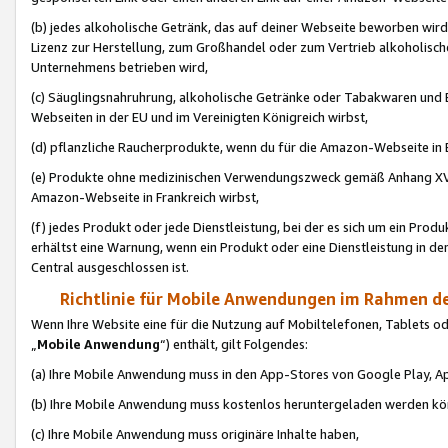
(b) jedes alkoholische Getränk, das auf deiner Webseite beworben wird
Lizenz zur Herstellung, zum Großhandel oder zum Vertrieb alkoholisch
Unternehmens betrieben wird,
(c) Säuglingsnahruhrung, alkoholische Getränke oder Tabakwaren und E
Webseiten in der EU und im Vereinigten Königreich wirbst,
(d) pflanzliche Raucherprodukte, wenn du für die Amazon-Webseite in B
(e) Produkte ohne medizinischen Verwendungszweck gemäß Anhang XVI 
Amazon-Webseite in Frankreich wirbst,
(f) jedes Produkt oder jede Dienstleistung, bei der es sich um ein Prod
erhältst eine Warnung, wenn ein Produkt oder eine Dienstleistung in de
Central ausgeschlossen ist.
Richtlinie für Mobile Anwendungen im Rahmen de
Wenn Ihre Website eine für die Nutzung auf Mobiltelefonen, Tablets 
„
Mobile Anwendung
“) enthält, gilt Folgendes:
(a) Ihre Mobile Anwendung muss in den App-Stores von Google Play, A
(b) Ihre Mobile Anwendung muss kostenlos heruntergeladen werden könn
(c) Ihre Mobile Anwendung muss originäre Inhalte haben,