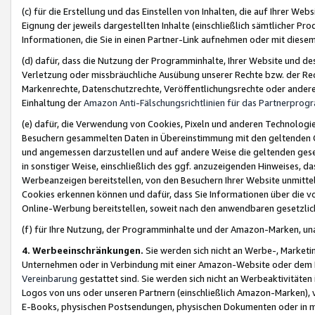
(c) für die Erstellung und das Einstellen von Inhalten, die auf Ihrer We
Eignung der jeweils dargestellten Inhalte (einschließlich sämtlicher 
Informationen, die Sie in einen Partner-Link aufnehmen oder mit diese
(d) dafür, dass die Nutzung der Programminhalte, Ihrer Website und des 
Verletzung oder missbräuchliche Ausübung unserer Rechte bzw. der Recht
Markenrechte, Datenschutzrechte, Veröffentlichungsrechte oder anderer
Einhaltung der
Amazon Anti-Fälschungsrichtlinien für das Partnerpro
(e) dafür, die Verwendung von Cookies, Pixeln und anderen Technologien
Besuchern gesammelten Daten in Übereinstimmung mit den geltenden Ge
und angemessen darzustellen und auf andere Weise die geltenden geset
in sonstiger Weise, einschließlich des ggf. anzuzeigenden Hinweises, d
Werbeanzeigen bereitstellen, von den Besuchern Ihrer Website unmitte
Cookies erkennen können und dafür, dass Sie Informationen über die v
Online-Werbung bereitstellen, soweit nach den anwendbaren gesetzlic
(f) für Ihre Nutzung, der Programminhalte und der Amazon-Marken, u
4. Werbeeinschränkungen.
Sie werden sich nicht an Werbe-, Market
Unternehmen oder in Verbindung mit einer Amazon-Website oder dem Pa
Vereinbarung
gestattet sind. Sie werden sich nicht an Werbeaktivitäten
Logos von uns oder unseren Partnern (einschließlich Amazon-Marken), 
E-Books, physischen Postsendungen, physischen Dokumenten oder in 