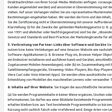
Direktnachrichten von Ihren Social-Media-Websites einfügen. vorausg
Kunden angemeldet werden) und ansonsten in Übereinstimmung mit der
stehen. Auf unser Verlangen stellen Sie uns repräsentative Mustermater
Bestimmungen eingehalten haben. Wir werden die Form und den Inhalt, di
Sie die Zertifizierung nicht in Übereinstimmung mit unserer Aufforderu
Klarstellung: (i) Für die Zwecke der geltenden Marketinggesetze (z. 
von 1991 und ähnlicher oder Nachfolgegesetze) sind Sie der „Absender“ j
Gesetze und Standards und Best Practices der Marketingbranche für 
5. Verbreitung von Partner-Links über Software und Geräte
Sie
nutzen bzw. keine Verlinkungen auf eine Amazon-Website wie nachsteh
Software-Applikationen (z. B. Browser Plug-ins, Browser Helper Objec
ein Endnutzer installieren und ausführen kann) und Geräten, einschlie
Zugelassenen Mobilen Anwendungen); oder (b) im Zusammenhang mit bzw.
Satellitenempfangsgeräte, Streaming-Video-Playern, Blu-Ray-Playern 
Viera Cast oder Vizio Internet Apps). Sie werden ohne ausdrückliche v
Entwicklung von Modellen des maschinellen Lernens oder verwandter 
6. Inhalte auf Ihrer Website
. Sie tragen die ausschließliche Verantwo
(a) Sie werden Programminhalte in keiner Weise ergänzen, löschen oder
Informationen; Sie dürfen aus einer Bilddatei bestehende Programminhal
erhalten bleiben bzw. aus Text bestehende Programminhalte so kürzen, 
Kürzung nicht sachlich falsch oder irreführend wird. Einige Arten von L