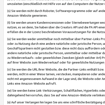
umzuleiten (einschließlich mit Hilfe von auf den Computern der Nutzer i
(s) Sie werden nicht durch Roboter, Softwareprogramme oder auf andere
Amazon-Website generieren.
(t) Sie werden unsere Kundenrezensionen oder Sternebewertungen wed
nutzen, es sei denn, Sie haben über die Creators API und die PA API e
erfüllen die in der Lizenz beschriebenen Voraussetzungen für die Nutzu
(u) Sie werden weder unmittelbar noch mittelbar über Partner-Links P
oder zu Nutzung durch eine andere natürliche oder juristische Person,
Geschäftspartnern nicht gestatten bzw. diese nicht dazu auffordern od
andere natürliche oder juristische Person, unmittelbar oder mittelbar
zu Wiederverkaufs- oder gewerblichen Zwecken (gleich welcher Art) 
auf Ihrer Website zum Wiederverkauf oder für gewerbliche Nutzungen 
(v) Sie werden die URL Ihrer Website, die die Partner-Links enthält b
werden, nicht in einer Weise tarnen, verstecken, manipulieren oder and
nicht mit angemessenem Aufwand in der Lage sind, die Website oder A
Links eine Amazon-Website aufruft.
(w) Sie werden keine Link-Verkürzungen, Schaltflächen, Hyperlinks ode
dahingehend hervorrufen, dass Sie auf eine Amazon-Website verlinken
(x) Auf unser Verlangen hin legen Sie uns eine schriftliche Bestätigung