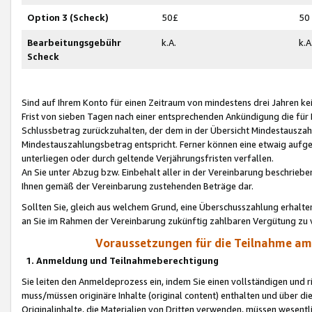
Option 3 (Scheck)
50£
50
Bearbeitungsgebühr
k.A.
k.A
Scheck
Sind auf Ihrem Konto für einen Zeitraum von mindestens drei Jahren kein
Frist von sieben Tagen nach einer entsprechenden Ankündigung die für
Schlussbetrag zurückzuhalten, der dem in der Übersicht Mindestausz
Mindestauszahlungsbetrag entspricht. Ferner können eine etwaig aufg
unterliegen oder durch geltende Verjährungsfristen verfallen.
An Sie unter Abzug bzw. Einbehalt aller in der Vereinbarung beschrieb
Ihnen gemäß der Vereinbarung zustehenden Beträge dar.
Sollten Sie, gleich aus welchem Grund, eine Überschusszahlung erhalte
an Sie im Rahmen der Vereinbarung zukünftig zahlbaren Vergütung zu 
Voraussetzungen für die Teilnahme a
1. Anmeldung und Teilnahmeberechtigung
Sie leiten den Anmeldeprozess ein, indem Sie einen vollständigen und 
muss/müssen originäre Inhalte (original content) enthalten und über d
Originalinhalte, die Materialien von Dritten verwenden, müssen wese