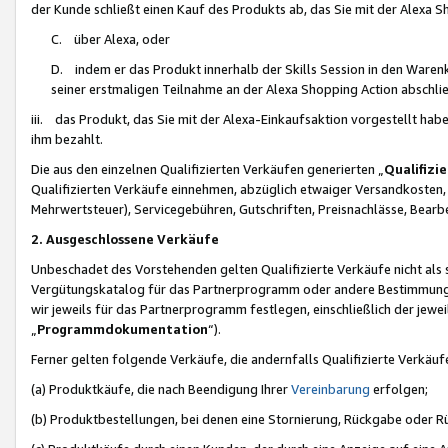
der Kunde schließt einen Kauf des Produkts ab, das Sie mit der Alexa 
C. über Alexa, oder
D. indem er das Produkt innerhalb der Skills Session in den Waren
seiner erstmaligen Teilnahme an der Alexa Shopping Action abschlie
iii. das Produkt, das Sie mit der Alexa-Einkaufsaktion vorgestellt ha
ihm bezahlt.
Die aus den einzelnen Qualifizierten Verkäufen generierten „
Qualifizi
Qualifizierten Verkäufe einnehmen, abzüglich etwaiger Versandkosten
Mehrwertsteuer), Servicegebühren, Gutschriften, Preisnachlässe, Bear
2. Ausgeschlossene Verkäufe
Unbeschadet des Vorstehenden gelten Qualifizierte Verkäufe nicht als
Vergütungskatalog für das Partnerprogramm oder andere Bestimmungen,
wir jeweils für das Partnerprogramm festlegen, einschließlich der jewe
„
Programmdokumentation
“).
Ferner gelten folgende Verkäufe, die andernfalls Qualifizierte Verkä
(a) Produktkäufe, die nach Beendigung Ihrer
Vereinbarung
erfolgen;
(b) Produktbestellungen, bei denen eine Stornierung, Rückgabe oder R