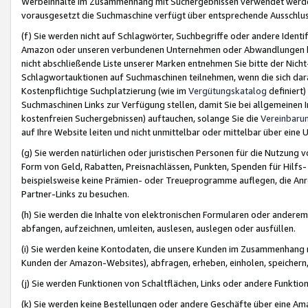
Werbeinhalte im Zusammenhang mit Suchergebnissen verwendet werden,
vorausgesetzt die Suchmaschine verfügt über entsprechende Ausschlu
(f) Sie werden nicht auf Schlagwörter, Suchbegriffe oder andere Ident
Amazon oder unseren verbundenen Unternehmen oder Abwandlungen bzw
nicht abschließende Liste unserer Marken entnehmen Sie bitte der Nich
Schlagwortauktionen auf Suchmaschinen teilnehmen, wenn die sich da
Kostenpflichtige Suchplatzierung (wie im
Vergütungskatalog
definiert
Suchmaschinen Links zur Verfügung stellen, damit Sie bei allgemeinen I
kostenfreien Suchergebnissen) auftauchen, solange Sie die
Vereinbaru
auf Ihre Website leiten und nicht unmittelbar oder mittelbar über eine
(g) Sie werden natürlichen oder juristischen Personen für die Nutzung 
Form von Geld, Rabatten, Preisnachlässen, Punkten, Spenden für Hilfs
beispielsweise keine Prämien- oder Treueprogramme auflegen, die Anrei
Partner-Links zu besuchen.
(h) Sie werden die Inhalte von elektronischen Formularen oder anderem M
abfangen, aufzeichnen, umleiten, auslesen, auslegen oder ausfüllen.
(i) Sie werden keine Kontodaten, die unsere Kunden im Zusammenhang 
Kunden der Amazon-Websites), abfragen, erheben, einholen, speichern,
(j) Sie werden Funktionen von Schaltflächen, Links oder andere Funkti
(k) Sie werden keine Bestellungen oder andere Geschäfte über eine Ama