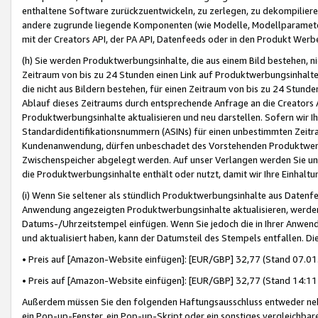
enthaltene Software zurückzuentwickeln, zu zerlegen, zu dekompilier
andere zugrunde liegende Komponenten (wie Modelle, Modellparameter
mit der Creators API, der PA API, Datenfeeds oder in den Produkt Werb
(h) Sie werden Produktwerbungsinhalte, die aus einem Bild bestehen, ni
Zeitraum von bis zu 24 Stunden einen Link auf Produktwerbungsinhalte
die nicht aus Bildern bestehen, für einen Zeitraum von bis zu 24 Stund
Ablauf dieses Zeitraums durch entsprechende Anfrage an die Creators 
Produktwerbungsinhalte aktualisieren und neu darstellen. Sofern wir Ih
Standardidentifikationsnummern (ASINs) für einen unbestimmten Zeitra
Kundenanwendung, dürfen unbeschadet des Vorstehenden Produktwerbu
Zwischenspeicher abgelegt werden. Auf unser Verlangen werden Sie un
die Produktwerbungsinhalte enthält oder nutzt, damit wir Ihre Einhalt
(i) Wenn Sie seltener als stündlich Produktwerbungsinhalte aus Datenfe
Anwendung angezeigten Produktwerbungsinhalte aktualisieren, werden 
Datums-/Uhrzeitstempel einfügen. Wenn Sie jedoch die in Ihrer Anwe
und aktualisiert haben, kann der Datumsteil des Stempels entfallen. Dies
• Preis auf [Amazon-Website einfügen]: [EUR/GBP] 32,77 (Stand 07.01.
• Preis auf [Amazon-Website einfügen]: [EUR/GBP] 32,77 (Stand 14:11 
Außerdem müssen Sie den folgenden Haftungsausschluss entweder neb
ein Pop-up-Fenster, ein Pop-up-Skript oder ein sonstiges vergleichba