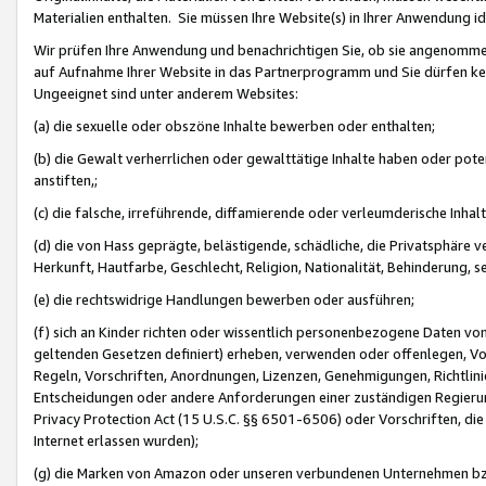
Materialien enthalten. Sie müssen Ihre Website(s) in Ihrer Anwendung ide
Wir prüfen Ihre Anwendung und benachrichtigen Sie, ob sie angenommen
auf Aufnahme Ihrer Website in das Partnerprogramm und Sie dürfen kei
Ungeeignet sind unter anderem Websites:
(a) die sexuelle oder obszöne Inhalte bewerben oder enthalten;
(b) die Gewalt verherrlichen oder gewalttätige Inhalte haben oder pot
anstiften,;
(c) die falsche, irreführende, diffamierende oder verleumderische Inha
(d) die von Hass geprägte, belästigende, schädliche, die Privatsphäre v
Herkunft, Hautfarbe, Geschlecht, Religion, Nationalität, Behinderung, 
(e) die rechtswidrige Handlungen bewerben oder ausführen;
(f) sich an Kinder richten oder wissentlich personenbezogene Daten vo
geltenden Gesetzen definiert) erheben, verwenden oder offenlegen, Vo
Regeln, Vorschriften, Anordnungen, Lizenzen, Genehmigungen, Richtlini
Entscheidungen oder andere Anforderungen einer zuständigen Regierung
Privacy Protection Act (15 U.S.C. §§ 6501-6506) oder Vorschriften, di
Internet erlassen wurden);
(g) die Marken von Amazon oder unseren verbundenen Unternehmen b