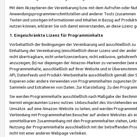
Mit dem Akzeptieren der Vereinbarung bzw. mit dem Aufrufen oder Nutz
Anwendungsprogrammierschnittstellen und anderer Tools (zusammen die
Texten und sonstigen Informationen und Inhalten in Bezug auf Produkte
nutzen können, erklären Sie sich damit einverstanden, an diese Lizenz 
1. Eingeschränkte Lizenz für Programminhalte
Vorbehaltlich der Bedingungen der Vereinbarung und ausschließlich z
Einhaltung der Vereinbarung (einschließlich dieser Lizenz und der ande
nicht übertragbare, nicht unterlizenzierbare, nicht exklusive, gebühren
anzuzeigen; (b) nur diejenigen der Amazon-Marken zu verwenden (wie in 
Programminhalte, ausschließlich auf Ihrer Website und in Übereinstimmu
API, Datenfeeds und Produkt-Werbeinhalte ausschließlich gemäß den Spe
Kopieren oder andere Verwenden von Programminhalten zugunsten Dri
Sammeln und Extrahieren von Daten. Zur Klarstellung: Zu den Program
Sie werden Programminhalte ausschließlich nach Maßgabe der Besti
hiermit eingeräumten Lizenz nutzen. Unbeschadet des Vorstehenden we
Umsätze auf eine Amazon-Website zu leiten, und werden Programminhal
Verbindung mit Programminhalten Besucher auf andere Websites als ein
unmittelbarem Zusammenhang mit den Programminhalten stehen, Links z
Nutzung der Programminhalte ausschließlich mit der betreffenden Pr
nicht mit einer anderen Webpage verlinken.