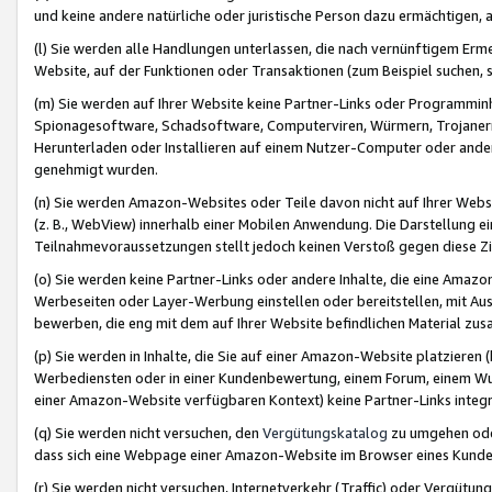
und keine andere natürliche oder juristische Person dazu ermächtigen, a
(l) Sie werden alle Handlungen unterlassen, die nach vernünftigem Erme
Website, auf der Funktionen oder Transaktionen (zum Beispiel suchen, s
(m) Sie werden auf Ihrer Website keine Partner-Links oder Programmin
Spionagesoftware, Schadsoftware, Computerviren, Würmern, Trojaner
Herunterladen oder Installieren auf einem Nutzer-Computer oder ande
genehmigt wurden.
(n) Sie werden Amazon-Websites oder Teile davon nicht auf Ihrer Websi
(z. B., WebView) innerhalb einer Mobilen Anwendung. Die Darstellung ein
Teilnahmevoraussetzungen stellt jedoch keinen Verstoß gegen diese Zif
(o) Sie werden keine Partner-Links oder andere Inhalte, die eine Am
Werbeseiten oder Layer-Werbung einstellen oder bereitstellen, mit Au
bewerben, die eng mit dem auf Ihrer Website befindlichen Material z
(p) Sie werden in Inhalte, die Sie auf einer Amazon-Website platzier
Werbediensten oder in einer Kundenbewertung, einem Forum, einem Wun
einer Amazon-Website verfügbaren Kontext) keine Partner-Links integr
(q) Sie werden nicht versuchen, den
Vergütungskatalog
zu umgehen oder
dass sich eine Webpage einer Amazon-Website im Browser eines Kunden 
(r) Sie werden nicht versuchen, Internetverkehr (Traffic) oder Vergü