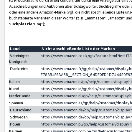
(c) Produktkäufe durch einen Kunden, der durch eine Anzeige auf eine 
Ausschreibungen und Auktionen über Schlagwörter, Suchbegriffe oder 
oder eine andere Amazon-Marke (vgl. die nicht abschließende Liste un
buchstabierte Varianten dieser Wörter (z. B. „ammazon“, „amaozn“ und „
Suchplatzierung
”);
Land
Nicht abschließende Liste der Marken
Vereinigtes
https://www.amazon.co.uk/gp/feature.html?ie=U
Königreich
Frankreich
https://www.amazon.fr/gp/help/customer/displa
E78834F9BA58__SECTION_64DE0ED1D744420E9
Italien
https://www.amazon.it/gp/help/customer/display
Irland
https://www.amazon.ie/gp/help/customer/displa
Niederlande
https://www.amazon.nl/gp/help/customer/display
Spanien
https://www.amazon.es/gp/help/customer/display
Deutschland
https://www.amazon.de/gp/help/customer/displa
Schweden
https://www.amazon.de/gp/help/customer/displa
Polen
https://www.amazon.pl/gp/help/customer/display
Belgien
https://www.amazon.com.be/gp/help/customer/d