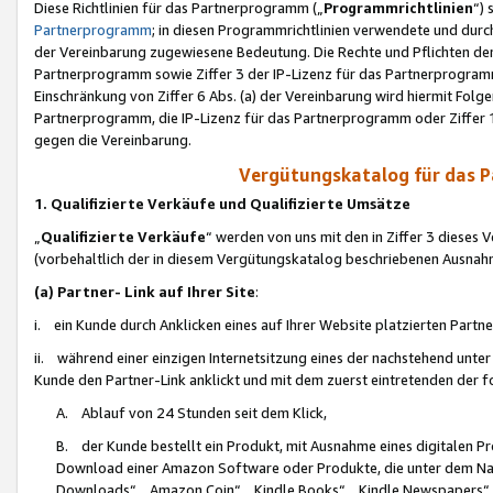
Diese Richtlinien für das Partnerprogramm („
Programmrichtlinien
“)
Partnerprogramm
; in diesen Programmrichtlinien verwendete und durch
der Vereinbarung zugewiesene Bedeutung. Die Rechte und Pflichten de
Partnerprogramm sowie Ziffer 3 der IP-Lizenz für das Partnerprogram
Einschränkung von Ziffer 6 Abs. (a) der Vereinbarung wird hiermit Fol
Partnerprogramm, die IP-Lizenz für das Partnerprogramm oder Ziffer 1
gegen die Vereinbarung.
Vergütungskatalog für das 
1. Qualifizierte Verkäufe und Qualifizierte Umsätze
„
Qualifizierte Verkäufe
“ werden von uns mit den in Ziffer 3 diese
(vorbehaltlich der in diesem Vergütungskatalog beschriebenen Ausnah
(a) Partner- Link auf Ihrer Site
:
i. ein Kunde durch Anklicken eines auf Ihrer Website platzierten Part
ii. während einer einzigen Internetsitzung eines der nachstehend unter (i)
Kunde den Partner-Link anklickt und mit dem zuerst eintretenden der f
A. Ablauf von 24 Stunden seit dem Klick,
B. der Kunde bestellt ein Produkt, mit Ausnahme eines digitalen P
Download einer Amazon Software oder Produkte, die unter dem N
Downloads“, „Amazon Coin“, „Kindle Books“, „Kindle Newspapers“, „