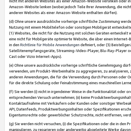
nicht mit anderen Websites als einer Amazon-Website verlinken oder i
Amazon-Website lenken (wobei jedoch Teile Ihrer Anwendung, die nich
anderen Websites als einer Amazon-Website enthalten dürfen).
(d) Ohne unsere ausdrückliche vorherige schriftliche Zustimmung werd
Nutzung mit einem Mobiltelefon oder sonstigen Mobilgerät entwickelt
(1) Websites, die nicht für die Nutzung mit solchen Geräten entwickelt
eine nicht für Mobilgeräte optimierte Website, die über einen Interne
in den
Richtlinie für Mobile Anwendungen
definiert, oder (3) Beistellge
Satellitenempfangsgeräte, Streaming-Video-Player, Blu-Ray-Player ode
Cast oder Vizio Internet-Apps).
(e) Ohne unsere ausdrückliche vorherige schriftliche Genehmigung dürfe
verwenden, um Produkt-Werbeinhalte zu aggregieren, zu analysieren, 
anderen Anwendungen, die für die Verwendung durch Personen oder Or
für die direkte Schulung oder Feinabstimmung eines maschinellen Lern
(f) Sie werden (i) nicht in irgendeiner Weise in die Funktionalität ode
entsprechenden Versuch unternehmen; (ii) keine Produktwerbungsinha
Kontaktaufnahme mit Verkäufern oder Kunden oder sonstiger Werbeaktiv
API, Datenfeeds, Produktwerbungsinhalten oder Spezifikationen erschei
Eigentumsrechte oder gewerblicher Schutzrechte, nicht entfernen, verd
(g) Sie werden nicht versuchen, (i) die Spezifikationen oder die in de
manipulieren, zu reparieren oder anderweitig abgeleitete Werke davon z