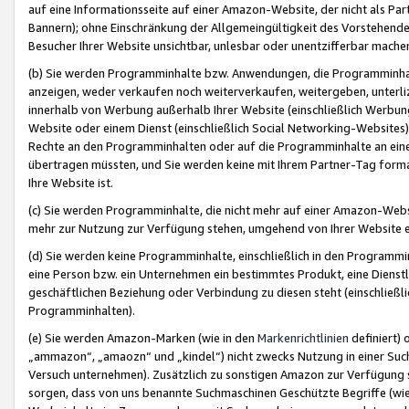
auf eine Informationsseite auf einer Amazon-Website, der nicht als Part
Bannern); ohne Einschränkung der Allgemeingültigkeit des Vorstehende
Besucher Ihrer Website unsichtbar, unlesbar oder unentzifferbar mache
(b) Sie werden Programminhalte bzw. Anwendungen, die Programminhalt
anzeigen, weder verkaufen noch weiterverkaufen, weitergeben, unterli
innerhalb von Werbung außerhalb Ihrer Website (einschließlich Werbun
Website oder einem Dienst (einschließlich Social Networking-Website
Rechte an den Programminhalten oder auf die Programminhalte an eine a
übertragen müssten, und Sie werden keine mit Ihrem Partner-Tag formati
Ihre Website ist.
(c) Sie werden Programminhalte, die nicht mehr auf einer Amazon-Websit
mehr zur Nutzung zur Verfügung stehen, umgehend von Ihrer Website e
(d) Sie werden keine Programminhalte, einschließlich in den Programmin
eine Person bzw. ein Unternehmen ein bestimmtes Produkt, eine Dienstle
geschäftlichen Beziehung oder Verbindung zu diesen steht (einschließli
Programminhalten).
(e) Sie werden Amazon-Marken (wie in den
Markenrichtlinien
definiert) 
„ammazon“, „amaozn“ und „kindel“) nicht zwecks Nutzung in einer Suc
Versuch unternehmen). Zusätzlich zu sonstigen Amazon zur Verfügung 
sorgen, dass von uns benannte Suchmaschinen Geschützte Begriffe (wie 