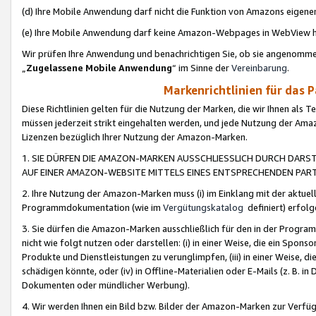
(d) Ihre Mobile Anwendung darf nicht die Funktion von Amazons eige
(e) Ihre Mobile Anwendung darf keine Amazon-Webpages in WebView 
Wir prüfen Ihre Anwendung und benachrichtigen Sie, ob sie angenomm
„
Zugelassene Mobile Anwendung
“ im Sinne der
Vereinbarung
.
Markenrichtlinien für das 
Diese Richtlinien gelten für die Nutzung der Marken, die wir Ihnen als 
müssen jederzeit strikt eingehalten werden, und jede Nutzung der Ama
Lizenzen bezüglich Ihrer Nutzung der Amazon-Marken.
1. SIE DÜRFEN DIE AMAZON-MARKEN AUSSCHLIESSLICH DURCH DARS
AUF EINER AMAZON-WEBSITE MITTELS EINES ENTSPRECHENDEN PART
2. Ihre Nutzung der Amazon-Marken muss (i) im Einklang mit der aktuells
Programmdokumentation (wie im
Vergütungskatalog
definiert) erfolg
3. Sie dürfen die Amazon-Marken ausschließlich für den in der Progr
nicht wie folgt nutzen oder darstellen: (i) in einer Weise, die ein Spo
Produkte und Dienstleistungen zu verunglimpfen, (iii) in einer Weise
schädigen könnte, oder (iv) in Offline-Materialien oder E-Mails (z. B.
Dokumenten oder mündlicher Werbung).
4. Wir werden Ihnen ein Bild bzw. Bilder der Amazon-Marken zur Verfüg