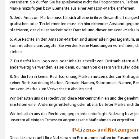
verändern. So dürfen Sie beispielsweise nicht die Proportionen, Farb
Marke hinzufügen bzw. Elemente aus einer Amazon-Marke entfernen.
5. Jede Amazon-Marke muss für sich alleine in ihrer Gesamtheit darge
grafischen oder Textelementen muss ein hinreichender Abstand gegebe
platzieren, der die Lesbarkeit oder Darstellung dieser Amazon-Marke b
6. Alle Rechte an den Amazon-Marken sind unser alleiniges Eigentum, 
kommt alleine uns zugute. Sie werden keine Handlungen vornehmen, 
stehen.
7. Du darfst kein Logo von, oder Inhalte erstellt von,
Drittanbietern au
anderweitig verwenden, es sei denn, du hast von diesem Verkäufer oder
8. Sie dürfen in keiner Rechtsordnung Marken nutzen oder zur Eintragu
keiner Rechtsordnung Marken, Domain-Namen, Subdomain-Namen, Benu
Amazon-Marke zum Verwechseln ähnlich sind.
Wir behalten uns das Recht vor, diese Markenrichtlinien und die gene
Einstellen einer Änderungsmitteilung oder überarbeiteter Markenricht
Wir behalten uns das Recht vor, gegen jede unbefugte Nutzung bzw. jede 
unserem alleinigen Ermessen angemessene Maßnahmen zu ergreifen.
IP-Lizenz- und Nutzungsan
Diese Lizenz regelt Ihre Nutzung von Programminhalten im Zusammen