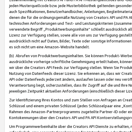
jeden Musterquellcode bzw. jede Musterbibliothek geltenden gesonder
auch Spezifikationen, Benutzerhandbücher, Anleitungen, Begleitmaterial
denen die für die ordnungsgemäße Nutzung von Creators API und PA A
technischen Anforderungen und Test- und Leistungskriterien (zusammen
verwendete Begriff „Produktwerbungsinhalte“ schließt ausdrücklich al
Lizenz zur Verfügung stellen, sowie alle von uns zur Verfügung gestel
ausdrücklich nicht auf Daten, Bilder, Texte oder sonstige Informatione
es sich nicht um eine Amazon-Website handelt.
(b) Abrufen von Produktwerbungsinhalten. Sie können Produkt-Werbein
ausdrückliche vorherige schriftliche Genehmigung erteilt haben, könn
wir über die Creators API Feeds zur Verfügung stellen. Wenn Sie Produk
Nutzung von Datenfeeds dieser Lizenz. Sie erkennen an, dass wir Creat
API oder Datenfeeds jederzeit ändern, auslaufen lassen oder neu veröffe
Verantwortung liegt, sicherzustellen, dass Ihr Zugriff auf die und Ihr
jeweiligen Zeitpunkt aktuellen Anforderungen (einschließlich dieser Liz
Zur Identifizierung Ihres Kontos und zum Stellen von Anfragen an Crea
Schlüssel und einem privaten Schlüssel (jedes Schlüsselpaar eine „Kon
Rahmen des Amazon-Partnerprogramms zugeteilte Partner-ID oder ein
Kontokennungen über den Creators API und PA API Kontoerstellungspro
Um Programmwerbeinhalte über die Creators API Dienste zu erhalten, m