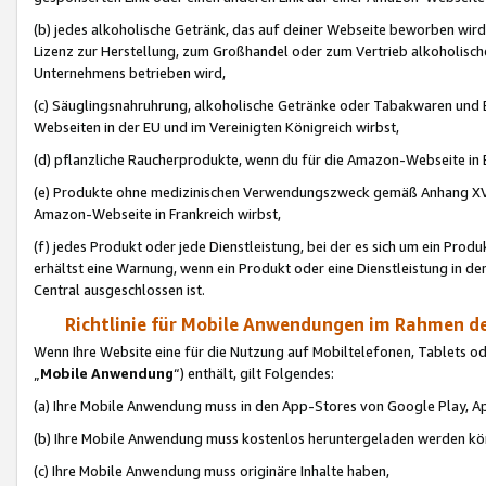
(b) jedes alkoholische Getränk, das auf deiner Webseite beworben wird
Lizenz zur Herstellung, zum Großhandel oder zum Vertrieb alkoholisch
Unternehmens betrieben wird,
(c) Säuglingsnahruhrung, alkoholische Getränke oder Tabakwaren und E
Webseiten in der EU und im Vereinigten Königreich wirbst,
(d) pflanzliche Raucherprodukte, wenn du für die Amazon-Webseite in B
(e) Produkte ohne medizinischen Verwendungszweck gemäß Anhang XVI 
Amazon-Webseite in Frankreich wirbst,
(f) jedes Produkt oder jede Dienstleistung, bei der es sich um ein Prod
erhältst eine Warnung, wenn ein Produkt oder eine Dienstleistung in de
Central ausgeschlossen ist.
Richtlinie für Mobile Anwendungen im Rahmen de
Wenn Ihre Website eine für die Nutzung auf Mobiltelefonen, Tablets 
„
Mobile Anwendung
“) enthält, gilt Folgendes:
(a) Ihre Mobile Anwendung muss in den App-Stores von Google Play, A
(b) Ihre Mobile Anwendung muss kostenlos heruntergeladen werden könn
(c) Ihre Mobile Anwendung muss originäre Inhalte haben,