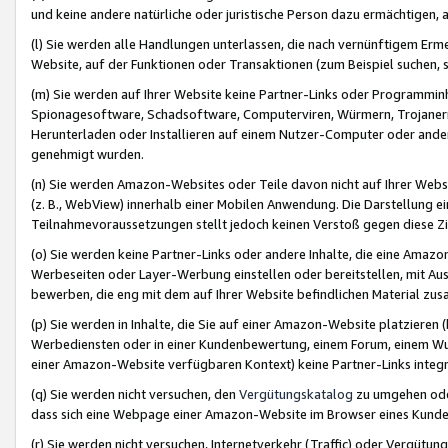
und keine andere natürliche oder juristische Person dazu ermächtigen, a
(l) Sie werden alle Handlungen unterlassen, die nach vernünftigem Erme
Website, auf der Funktionen oder Transaktionen (zum Beispiel suchen, s
(m) Sie werden auf Ihrer Website keine Partner-Links oder Programmin
Spionagesoftware, Schadsoftware, Computerviren, Würmern, Trojaner
Herunterladen oder Installieren auf einem Nutzer-Computer oder ande
genehmigt wurden.
(n) Sie werden Amazon-Websites oder Teile davon nicht auf Ihrer Websi
(z. B., WebView) innerhalb einer Mobilen Anwendung. Die Darstellung ein
Teilnahmevoraussetzungen stellt jedoch keinen Verstoß gegen diese Zif
(o) Sie werden keine Partner-Links oder andere Inhalte, die eine Am
Werbeseiten oder Layer-Werbung einstellen oder bereitstellen, mit Au
bewerben, die eng mit dem auf Ihrer Website befindlichen Material z
(p) Sie werden in Inhalte, die Sie auf einer Amazon-Website platzier
Werbediensten oder in einer Kundenbewertung, einem Forum, einem Wun
einer Amazon-Website verfügbaren Kontext) keine Partner-Links integr
(q) Sie werden nicht versuchen, den
Vergütungskatalog
zu umgehen oder
dass sich eine Webpage einer Amazon-Website im Browser eines Kunden 
(r) Sie werden nicht versuchen, Internetverkehr (Traffic) oder Vergü