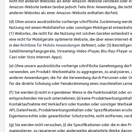
nicht mit anderen Websites als einer Amazon-Website verlinken oder i
Amazon-Website lenken (wobei jedoch Teile Ihrer Anwendung, die nich
anderen Websites als einer Amazon-Website enthalten dürfen).
(d) Ohne unsere ausdrückliche vorherige schriftliche Zustimmung werd
Nutzung mit einem Mobiltelefon oder sonstigen Mobilgerät entwickelt
(1) Websites, die nicht für die Nutzung mit solchen Geräten entwickelt
eine nicht für Mobilgeräte optimierte Website, die über einen Interne
in den
Richtlinie für Mobile Anwendungen
definiert, oder (3) Beistellge
Satellitenempfangsgeräte, Streaming-Video-Player, Blu-Ray-Player ode
Cast oder Vizio Internet-Apps).
(e) Ohne unsere ausdrückliche vorherige schriftliche Genehmigung dürfe
verwenden, um Produkt-Werbeinhalte zu aggregieren, zu analysieren, 
anderen Anwendungen, die für die Verwendung durch Personen oder Or
für die direkte Schulung oder Feinabstimmung eines maschinellen Lern
(f) Sie werden (i) nicht in irgendeiner Weise in die Funktionalität ode
entsprechenden Versuch unternehmen; (ii) keine Produktwerbungsinha
Kontaktaufnahme mit Verkäufern oder Kunden oder sonstiger Werbeaktiv
API, Datenfeeds, Produktwerbungsinhalten oder Spezifikationen erschei
Eigentumsrechte oder gewerblicher Schutzrechte, nicht entfernen, verd
(g) Sie werden nicht versuchen, (i) die Spezifikationen oder die in de
manipulieren, zu reparieren oder anderweitig abgeleitete Werke davon z