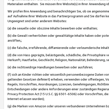
Materialien enthalten. Sie müssen Ihre Website(s) in Ihrer Anwendung ide
Wir prüfen Ihre Anwendung und benachrichtigen Sie, ob sie angenommen
auf Aufnahme Ihrer Website in das Partnerprogramm und Sie dürfen kei
Ungeeignet sind unter anderem Websites:
(a) die sexuelle oder obszöne Inhalte bewerben oder enthalten;
(b) die Gewalt verherrlichen oder gewalttätige Inhalte haben oder pot
anstiften,;
(c) die falsche, irreführende, diffamierende oder verleumderische Inha
(d) die von Hass geprägte, belästigende, schädliche, die Privatsphäre v
Herkunft, Hautfarbe, Geschlecht, Religion, Nationalität, Behinderung, 
(e) die rechtswidrige Handlungen bewerben oder ausführen;
(f) sich an Kinder richten oder wissentlich personenbezogene Daten vo
geltenden Gesetzen definiert) erheben, verwenden oder offenlegen, Vo
Regeln, Vorschriften, Anordnungen, Lizenzen, Genehmigungen, Richtlini
Entscheidungen oder andere Anforderungen einer zuständigen Regierung
Privacy Protection Act (15 U.S.C. §§ 6501-6506) oder Vorschriften, di
Internet erlassen wurden);
(g) die Marken von Amazon oder unseren verbundenen Unternehmen b