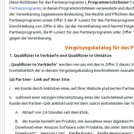
Diese Richtlinien für das Partnerprogramm („
Programmrichtlinien
“)
Partnerprogramm
; in diesen Programmrichtlinien verwendete und durch
der Vereinbarung zugewiesene Bedeutung. Die Rechte und Pflichten de
Partnerprogramm sowie Ziffer 3 der IP-Lizenz für das Partnerprogram
Einschränkung von Ziffer 6 Abs. (a) der Vereinbarung wird hiermit Fol
Partnerprogramm, die IP-Lizenz für das Partnerprogramm oder Ziffer 1
gegen die Vereinbarung.
Vergütungskatalog für das 
1. Qualifizierte Verkäufe und Qualifizierte Umsätze
„
Qualifizierte Verkäufe
“ werden von uns mit den in Ziffer 3 diese
(vorbehaltlich der in diesem Vergütungskatalog beschriebenen Ausnah
(a) Partner- Link auf Ihrer Site
:
i. ein Kunde durch Anklicken eines auf Ihrer Website platzierten Part
ii. während einer einzigen Internetsitzung eines der nachstehend unter (i)
Kunde den Partner-Link anklickt und mit dem zuerst eintretenden der f
A. Ablauf von 24 Stunden seit dem Klick,
B. der Kunde bestellt ein Produkt, mit Ausnahme eines digitalen P
Download einer Amazon Software oder Produkte, die unter dem N
Downloads“, „Amazon Coin“, „Kindle Books“, „Kindle Newspapers“, „