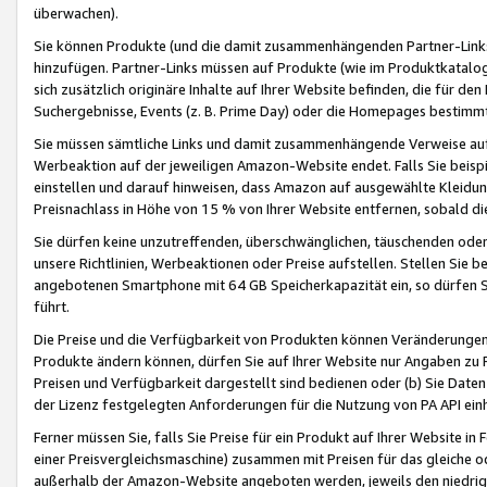
überwachen).
Sie können Produkte (und die damit zusammenhängenden Partner-Links)
hinzufügen. Partner-Links müssen auf Produkte (wie im Produktkatalog de
sich zusätzlich originäre Inhalte auf Ihrer Website befinden, die für 
Suchergebnisse, Events (z. B. Prime Day) oder die Homepages bestimmte
Sie müssen sämtliche Links und damit zusammenhängende Verweise auf z
Werbeaktion auf der jeweiligen Amazon-Website endet. Falls Sie beisp
einstellen und darauf hinweisen, dass Amazon auf ausgewählte Kleidun
Preisnachlass in Höhe von 15 % von Ihrer Website entfernen, sobald di
Sie dürfen keine unzutreffenden, überschwänglichen, täuschenden od
unsere Richtlinien, Werbeaktionen oder Preise aufstellen. Stellen Sie 
angebotenen Smartphone mit 64 GB Speicherkapazität ein, so dürfen S
führt.
Die Preise und die Verfügbarkeit von Produkten können Veränderungen 
Produkte ändern können, dürfen Sie auf Ihrer Website nur Angaben zu P
Preisen und Verfügbarkeit dargestellt sind bedienen oder (b) Sie Daten
der Lizenz festgelegten Anforderungen für die Nutzung von PA API einh
Ferner müssen Sie, falls Sie Preise für ein Produkt auf Ihrer Website in 
einer Preisvergleichsmaschine) zusammen mit Preisen für das gleiche o
außerhalb der Amazon-Website angeboten werden, jeweils den niedrigst