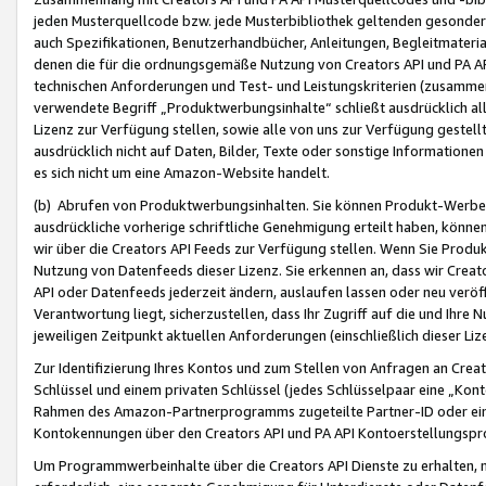
jeden Musterquellcode bzw. jede Musterbibliothek geltenden gesonder
auch Spezifikationen, Benutzerhandbücher, Anleitungen, Begleitmaterial
denen die für die ordnungsgemäße Nutzung von Creators API und PA A
technischen Anforderungen und Test- und Leistungskriterien (zusammen
verwendete Begriff „Produktwerbungsinhalte“ schließt ausdrücklich al
Lizenz zur Verfügung stellen, sowie alle von uns zur Verfügung gestel
ausdrücklich nicht auf Daten, Bilder, Texte oder sonstige Informatione
es sich nicht um eine Amazon-Website handelt.
(b) Abrufen von Produktwerbungsinhalten. Sie können Produkt-Werbein
ausdrückliche vorherige schriftliche Genehmigung erteilt haben, könn
wir über die Creators API Feeds zur Verfügung stellen. Wenn Sie Produk
Nutzung von Datenfeeds dieser Lizenz. Sie erkennen an, dass wir Creat
API oder Datenfeeds jederzeit ändern, auslaufen lassen oder neu veröffe
Verantwortung liegt, sicherzustellen, dass Ihr Zugriff auf die und Ihr
jeweiligen Zeitpunkt aktuellen Anforderungen (einschließlich dieser Liz
Zur Identifizierung Ihres Kontos und zum Stellen von Anfragen an Crea
Schlüssel und einem privaten Schlüssel (jedes Schlüsselpaar eine „Kon
Rahmen des Amazon-Partnerprogramms zugeteilte Partner-ID oder ein
Kontokennungen über den Creators API und PA API Kontoerstellungspro
Um Programmwerbeinhalte über die Creators API Dienste zu erhalten, m