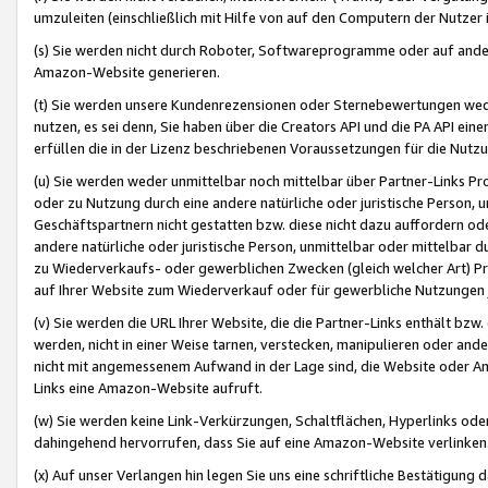
umzuleiten (einschließlich mit Hilfe von auf den Computern der Nutzer i
(s) Sie werden nicht durch Roboter, Softwareprogramme oder auf andere
Amazon-Website generieren.
(t) Sie werden unsere Kundenrezensionen oder Sternebewertungen wed
nutzen, es sei denn, Sie haben über die Creators API und die PA API e
erfüllen die in der Lizenz beschriebenen Voraussetzungen für die Nutzu
(u) Sie werden weder unmittelbar noch mittelbar über Partner-Links P
oder zu Nutzung durch eine andere natürliche oder juristische Person,
Geschäftspartnern nicht gestatten bzw. diese nicht dazu auffordern od
andere natürliche oder juristische Person, unmittelbar oder mittelbar
zu Wiederverkaufs- oder gewerblichen Zwecken (gleich welcher Art) 
auf Ihrer Website zum Wiederverkauf oder für gewerbliche Nutzungen 
(v) Sie werden die URL Ihrer Website, die die Partner-Links enthält b
werden, nicht in einer Weise tarnen, verstecken, manipulieren oder and
nicht mit angemessenem Aufwand in der Lage sind, die Website oder A
Links eine Amazon-Website aufruft.
(w) Sie werden keine Link-Verkürzungen, Schaltflächen, Hyperlinks ode
dahingehend hervorrufen, dass Sie auf eine Amazon-Website verlinken
(x) Auf unser Verlangen hin legen Sie uns eine schriftliche Bestätigung