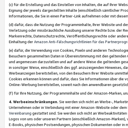
(c) für die Erstellung und das Einstellen von Inhalten, die auf Ihrer We
Eignung der jeweils dargestellten Inhalte (einschließlich sämtlicher 
Informationen, die Sie in einen Partner-Link aufnehmen oder mit diese
(d) dafür, dass die Nutzung der Programminhalte, Ihrer Website und des 
Verletzung oder missbräuchliche Ausübung unserer Rechte bzw. der Recht
Markenrechte, Datenschutzrechte, Veröffentlichungsrechte oder anderer
Einhaltung der
Amazon Anti-Fälschungsrichtlinien für das Partnerpro
(e) dafür, die Verwendung von Cookies, Pixeln und anderen Technologien
Besuchern gesammelten Daten in Übereinstimmung mit den geltenden Ge
und angemessen darzustellen und auf andere Weise die geltenden geset
in sonstiger Weise, einschließlich des ggf. anzuzeigenden Hinweises, d
Werbeanzeigen bereitstellen, von den Besuchern Ihrer Website unmitte
Cookies erkennen können und dafür, dass Sie Informationen über die v
Online-Werbung bereitstellen, soweit nach den anwendbaren gesetzlic
(f) für Ihre Nutzung, der Programminhalte und der Amazon-Marken, u
4. Werbeeinschränkungen.
Sie werden sich nicht an Werbe-, Market
Unternehmen oder in Verbindung mit einer Amazon-Website oder dem Pa
Vereinbarung
gestattet sind. Sie werden sich nicht an Werbeaktivitäten
Logos von uns oder unseren Partnern (einschließlich Amazon-Marken), 
E-Books, physischen Postsendungen, physischen Dokumenten oder in 