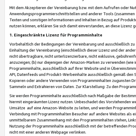
Mit dem Akzeptieren der Vereinbarung bzw. mit dem Aufrufen oder Nutz
Anwendungsprogrammierschnittstellen und anderer Tools (zusammen die
Texten und sonstigen Informationen und Inhalten in Bezug auf Produkte
nutzen können, erklären Sie sich damit einverstanden, an diese Lizenz 
1. Eingeschränkte Lizenz für Programminhalte
Vorbehaltlich der Bedingungen der Vereinbarung und ausschließlich z
Einhaltung der Vereinbarung (einschließlich dieser Lizenz und der ande
nicht übertragbare, nicht unterlizenzierbare, nicht exklusive, gebühren
anzuzeigen; (b) nur diejenigen der Amazon-Marken zu verwenden (wie in 
Programminhalte, ausschließlich auf Ihrer Website und in Übereinstimmu
API, Datenfeeds und Produkt-Werbeinhalte ausschließlich gemäß den Spe
Kopieren oder andere Verwenden von Programminhalten zugunsten Dri
Sammeln und Extrahieren von Daten. Zur Klarstellung: Zu den Program
Sie werden Programminhalte ausschließlich nach Maßgabe der Besti
hiermit eingeräumten Lizenz nutzen. Unbeschadet des Vorstehenden we
Umsätze auf eine Amazon-Website zu leiten, und werden Programminhal
Verbindung mit Programminhalten Besucher auf andere Websites als ein
unmittelbarem Zusammenhang mit den Programminhalten stehen, Links z
Nutzung der Programminhalte ausschließlich mit der betreffenden Pr
nicht mit einer anderen Webpage verlinken.