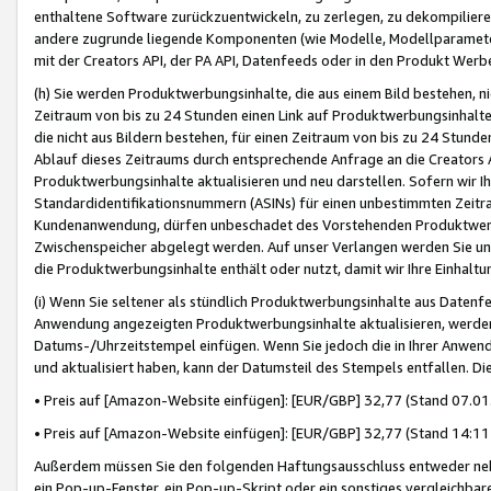
enthaltene Software zurückzuentwickeln, zu zerlegen, zu dekompilier
andere zugrunde liegende Komponenten (wie Modelle, Modellparameter
mit der Creators API, der PA API, Datenfeeds oder in den Produkt Werb
(h) Sie werden Produktwerbungsinhalte, die aus einem Bild bestehen, ni
Zeitraum von bis zu 24 Stunden einen Link auf Produktwerbungsinhalte
die nicht aus Bildern bestehen, für einen Zeitraum von bis zu 24 Stund
Ablauf dieses Zeitraums durch entsprechende Anfrage an die Creators 
Produktwerbungsinhalte aktualisieren und neu darstellen. Sofern wir Ih
Standardidentifikationsnummern (ASINs) für einen unbestimmten Zeitra
Kundenanwendung, dürfen unbeschadet des Vorstehenden Produktwerbu
Zwischenspeicher abgelegt werden. Auf unser Verlangen werden Sie un
die Produktwerbungsinhalte enthält oder nutzt, damit wir Ihre Einhalt
(i) Wenn Sie seltener als stündlich Produktwerbungsinhalte aus Datenfe
Anwendung angezeigten Produktwerbungsinhalte aktualisieren, werden 
Datums-/Uhrzeitstempel einfügen. Wenn Sie jedoch die in Ihrer Anwe
und aktualisiert haben, kann der Datumsteil des Stempels entfallen. Dies
• Preis auf [Amazon-Website einfügen]: [EUR/GBP] 32,77 (Stand 07.01.
• Preis auf [Amazon-Website einfügen]: [EUR/GBP] 32,77 (Stand 14:11 
Außerdem müssen Sie den folgenden Haftungsausschluss entweder neb
ein Pop-up-Fenster, ein Pop-up-Skript oder ein sonstiges vergleichba