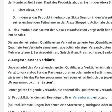
der Kunde schließt einen Kauf des Produkts ab, das Sie mit der Alexa 
C. über Alexa, oder
D. indem er das Produkt innerhalb der Skills Session in den Waren
seiner erstmaligen Teilnahme an der Alexa Shopping Action abschlie
iii. das Produkt, das Sie mit der Alexa-Einkaufsaktion vorgestellt ha
ihm bezahlt.
Die aus den einzelnen Qualifizierten Verkäufen generierten „
Qualifizi
Qualifizierten Verkäufe einnehmen, abzüglich etwaiger Versandkosten
Mehrwertsteuer), Servicegebühren, Gutschriften, Preisnachlässe, Bear
2. Ausgeschlossene Verkäufe
Unbeschadet des Vorstehenden gelten Qualifizierte Verkäufe nicht als
Vergütungskatalog für das Partnerprogramm oder andere Bestimmungen,
wir jeweils für das Partnerprogramm festlegen, einschließlich der jewe
„
Programmdokumentation
“).
Ferner gelten folgende Verkäufe, die andernfalls Qualifizierte Verkä
(a) Produktkäufe, die nach Beendigung Ihrer
Vereinbarung
erfolgen;
(b) Produktbestellungen, bei denen eine Stornierung, Rückgabe oder R