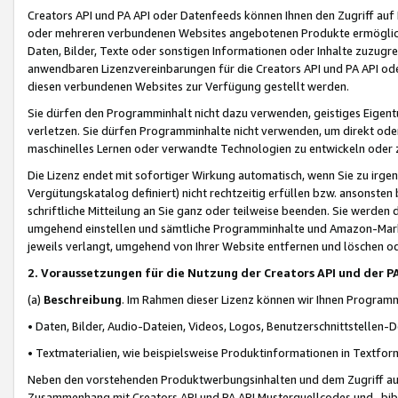
Creators API und PA API oder Datenfeeds können Ihnen den Zugriff auf D
oder mehreren verbundenen Websites angebotenen Produkte ermögliche
Daten, Bilder, Texte oder sonstigen Informationen oder Inhalte zuzugre
anwendbaren Lizenzvereinbarungen für die Creators API und PA API od
diesen verbundenen Websites zur Verfügung gestellt werden.
Sie dürfen den Programminhalt nicht dazu verwenden, geistiges Eigent
verletzen. Sie dürfen Programminhalte nicht verwenden, um direkt ode
maschinelles Lernen oder verwandte Technologien zu entwickeln oder zu
Die Lizenz endet mit sofortiger Wirkung automatisch, wenn Sie zu irg
Vergütungskatalog definiert) nicht rechtzeitig erfüllen bzw. ansonsten
schriftliche Mitteilung an Sie ganz oder teilweise beenden. Sie werden
umgehend einstellen und sämtliche Programminhalte und Amazon-Marke
jeweils verlangt, umgehend von Ihrer Website entfernen und löschen od
2. Voraussetzungen für die Nutzung der Creators API und der P
(a)
Beschreibung
. Im Rahmen dieser Lizenz können wir Ihnen Programmi
• Daten, Bilder, Audio-Dateien, Videos, Logos, Benutzerschnittstellen-
• Textmaterialien, wie beispielsweise Produktinformationen in Textfor
Neben den vorstehenden Produktwerbungsinhalten und dem Zugriff auf 
Zusammenhang mit Creators API und PA API Musterquellcodes und -bibli