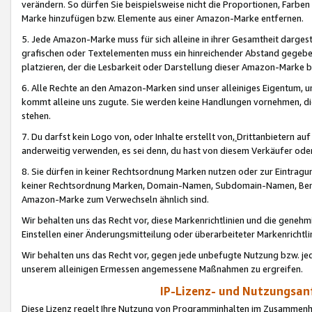
verändern. So dürfen Sie beispielsweise nicht die Proportionen, Farb
Marke hinzufügen bzw. Elemente aus einer Amazon-Marke entfernen.
5. Jede Amazon-Marke muss für sich alleine in ihrer Gesamtheit darge
grafischen oder Textelementen muss ein hinreichender Abstand gegebe
platzieren, der die Lesbarkeit oder Darstellung dieser Amazon-Marke b
6. Alle Rechte an den Amazon-Marken sind unser alleiniges Eigentum, 
kommt alleine uns zugute. Sie werden keine Handlungen vornehmen, 
stehen.
7. Du darfst kein Logo von, oder Inhalte erstellt von,
Drittanbietern au
anderweitig verwenden, es sei denn, du hast von diesem Verkäufer oder
8. Sie dürfen in keiner Rechtsordnung Marken nutzen oder zur Eintragu
keiner Rechtsordnung Marken, Domain-Namen, Subdomain-Namen, Benu
Amazon-Marke zum Verwechseln ähnlich sind.
Wir behalten uns das Recht vor, diese Markenrichtlinien und die gene
Einstellen einer Änderungsmitteilung oder überarbeiteter Markenricht
Wir behalten uns das Recht vor, gegen jede unbefugte Nutzung bzw. jede 
unserem alleinigen Ermessen angemessene Maßnahmen zu ergreifen.
IP-Lizenz- und Nutzungsan
Diese Lizenz regelt Ihre Nutzung von Programminhalten im Zusammen