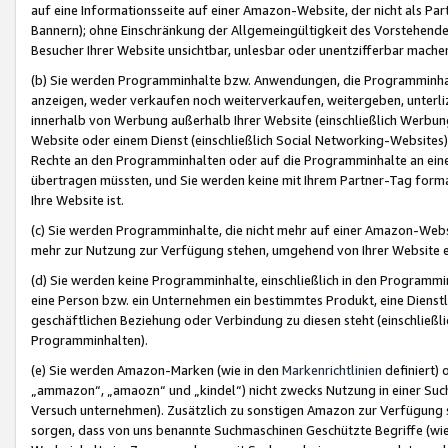
auf eine Informationsseite auf einer Amazon-Website, der nicht als Part
Bannern); ohne Einschränkung der Allgemeingültigkeit des Vorstehende
Besucher Ihrer Website unsichtbar, unlesbar oder unentzifferbar mache
(b) Sie werden Programminhalte bzw. Anwendungen, die Programminhalt
anzeigen, weder verkaufen noch weiterverkaufen, weitergeben, unterli
innerhalb von Werbung außerhalb Ihrer Website (einschließlich Werbun
Website oder einem Dienst (einschließlich Social Networking-Website
Rechte an den Programminhalten oder auf die Programminhalte an eine a
übertragen müssten, und Sie werden keine mit Ihrem Partner-Tag formati
Ihre Website ist.
(c) Sie werden Programminhalte, die nicht mehr auf einer Amazon-Websit
mehr zur Nutzung zur Verfügung stehen, umgehend von Ihrer Website e
(d) Sie werden keine Programminhalte, einschließlich in den Programmin
eine Person bzw. ein Unternehmen ein bestimmtes Produkt, eine Dienstle
geschäftlichen Beziehung oder Verbindung zu diesen steht (einschließli
Programminhalten).
(e) Sie werden Amazon-Marken (wie in den
Markenrichtlinien
definiert) 
„ammazon“, „amaozn“ und „kindel“) nicht zwecks Nutzung in einer Suc
Versuch unternehmen). Zusätzlich zu sonstigen Amazon zur Verfügung 
sorgen, dass von uns benannte Suchmaschinen Geschützte Begriffe (wie 