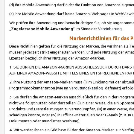
(d) Ihre Mobile Anwendung darf nicht die Funktion von Amazons eige
(e) Ihre Mobile Anwendung darf keine Amazon-Webpages in WebView 
Wir prüfen Ihre Anwendung und benachrichtigen Sie, ob sie angenomm
„
Zugelassene Mobile Anwendung
“ im Sinne der
Vereinbarung
.
Markenrichtlinien für das 
Diese Richtlinien gelten für die Nutzung der Marken, die wir Ihnen als 
müssen jederzeit strikt eingehalten werden, und jede Nutzung der Ama
Lizenzen bezüglich Ihrer Nutzung der Amazon-Marken.
1. SIE DÜRFEN DIE AMAZON-MARKEN AUSSCHLIESSLICH DURCH DARS
AUF EINER AMAZON-WEBSITE MITTELS EINES ENTSPRECHENDEN PART
2. Ihre Nutzung der Amazon-Marken muss (i) im Einklang mit der aktuells
Programmdokumentation (wie im
Vergütungskatalog
definiert) erfolg
3. Sie dürfen die Amazon-Marken ausschließlich für den in der Progr
nicht wie folgt nutzen oder darstellen: (i) in einer Weise, die ein Spo
Produkte und Dienstleistungen zu verunglimpfen, (iii) in einer Weise
schädigen könnte, oder (iv) in Offline-Materialien oder E-Mails (z. B.
Dokumenten oder mündlicher Werbung).
4. Wir werden Ihnen ein Bild bzw. Bilder der Amazon-Marken zur Verfüg