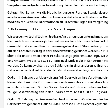
(beispielsweise durch Manipulation oder Kombination von Attributions-
Vergütungen und/oder der Beendigung deiner Teilnahme am Partnerp
Gelegentlich können wir die Möglichkeit unserer Partner, Standardv
einschränken. Amazon behält sich (ungeachtet etwaiger Fristen) das Re
modifizieren. Weitere Informationen zu Einschränkungen für Vergütung
6. Erfassung und Zahlung von Vergütungen
Wir werden wirtschaftlich vertretbare Anstrengungen unternehmen, um 
Nachverfolgung zu ermöglichen und unsere Berichte zu erstellen und di
diesem Monat verdient hast, zusammengefasst sind. Standardvergütung
auf den nächsten Betrag in der Landeswährung gerundet werden (z. B. C
über oder unter dem in deiner Preiskarte angegebenen Satz liegt. Wir
eine Amazon-Webseite etwa 60 Tage nach Ende jedes Kalendermonats, i
wurden. Du kannst wählen, ob du Zahlungen in einer anderen Währung
dafür entscheidest, erklärst du dich damit einverstanden, dass die K
Option 1: Zahlung per Überweisung.
Wir überweisen Ihre Vergütung dir
Namen der Bank, die Kontonummer, den Namen des Kontoinhabers bzw. a
erforderlich) nennen. Sollten Sie sich für diese Option entscheiden, be
fällige Gesamtbetrag den in der
Übersicht Mindestauszahlungsbet
Option 2: Zahlung per Amazon-Geschenkgutschein.
Wir übersenden Ihne
Partnerkonto genannte Haupt-E-Mail-Adresse. Diese Geschenkgutschei