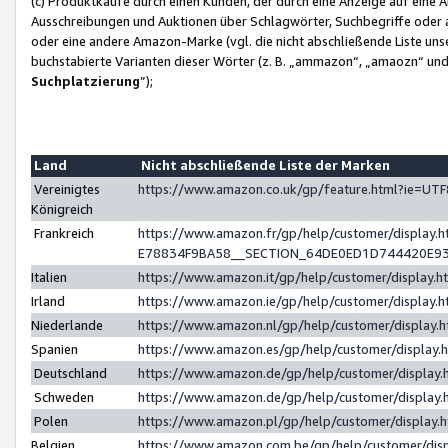
(c) Produktkäufe durch einen Kunden, der durch eine Anzeige auf eine 
Ausschreibungen und Auktionen über Schlagwörter, Suchbegriffe oder 
oder eine andere Amazon-Marke (vgl. die nicht abschließende Liste un
buchstabierte Varianten dieser Wörter (z. B. „ammazon“, „amaozn“ und „
Suchplatzierung
”);
Land
Nicht abschließende Liste der Marken
Vereinigtes
https://www.amazon.co.uk/gp/feature.html?ie=U
Königreich
Frankreich
https://www.amazon.fr/gp/help/customer/displa
E78834F9BA58__SECTION_64DE0ED1D744420E9
Italien
https://www.amazon.it/gp/help/customer/display
Irland
https://www.amazon.ie/gp/help/customer/displa
Niederlande
https://www.amazon.nl/gp/help/customer/display
Spanien
https://www.amazon.es/gp/help/customer/display
Deutschland
https://www.amazon.de/gp/help/customer/displa
Schweden
https://www.amazon.de/gp/help/customer/displa
Polen
https://www.amazon.pl/gp/help/customer/display
Belgien
https://www.amazon.com.be/gp/help/customer/d