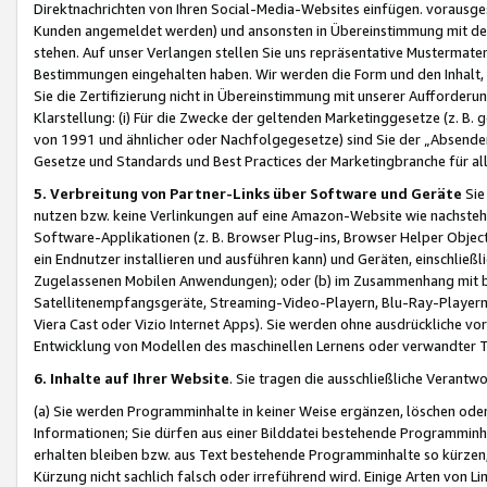
Direktnachrichten von Ihren Social-Media-Websites einfügen. vorausg
Kunden angemeldet werden) und ansonsten in Übereinstimmung mit der
stehen. Auf unser Verlangen stellen Sie uns repräsentative Mustermater
Bestimmungen eingehalten haben. Wir werden die Form und den Inhalt, di
Sie die Zertifizierung nicht in Übereinstimmung mit unserer Aufforderu
Klarstellung: (i) Für die Zwecke der geltenden Marketinggesetze (z. 
von 1991 und ähnlicher oder Nachfolgegesetze) sind Sie der „Absender“ j
Gesetze und Standards und Best Practices der Marketingbranche für 
5. Verbreitung von Partner-Links über Software und Geräte
Sie
nutzen bzw. keine Verlinkungen auf eine Amazon-Website wie nachsteh
Software-Applikationen (z. B. Browser Plug-ins, Browser Helper Objec
ein Endnutzer installieren und ausführen kann) und Geräten, einschlie
Zugelassenen Mobilen Anwendungen); oder (b) im Zusammenhang mit bzw.
Satellitenempfangsgeräte, Streaming-Video-Playern, Blu-Ray-Playern 
Viera Cast oder Vizio Internet Apps). Sie werden ohne ausdrückliche v
Entwicklung von Modellen des maschinellen Lernens oder verwandter 
6. Inhalte auf Ihrer Website
. Sie tragen die ausschließliche Verantwo
(a) Sie werden Programminhalte in keiner Weise ergänzen, löschen oder
Informationen; Sie dürfen aus einer Bilddatei bestehende Programminhal
erhalten bleiben bzw. aus Text bestehende Programminhalte so kürzen, 
Kürzung nicht sachlich falsch oder irreführend wird. Einige Arten von L