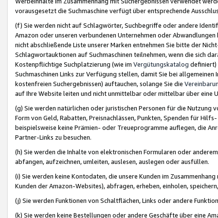
Werbeinhalte im Zusammenhang mit Suchergebnissen verwendet werden,
vorausgesetzt die Suchmaschine verfügt über entsprechende Ausschlu
(f) Sie werden nicht auf Schlagwörter, Suchbegriffe oder andere Ident
Amazon oder unseren verbundenen Unternehmen oder Abwandlungen bzw
nicht abschließende Liste unserer Marken entnehmen Sie bitte der Nich
Schlagwortauktionen auf Suchmaschinen teilnehmen, wenn die sich da
Kostenpflichtige Suchplatzierung (wie im
Vergütungskatalog
definiert
Suchmaschinen Links zur Verfügung stellen, damit Sie bei allgemeinen I
kostenfreien Suchergebnissen) auftauchen, solange Sie die
Vereinbaru
auf Ihre Website leiten und nicht unmittelbar oder mittelbar über eine
(g) Sie werden natürlichen oder juristischen Personen für die Nutzung 
Form von Geld, Rabatten, Preisnachlässen, Punkten, Spenden für Hilfs
beispielsweise keine Prämien- oder Treueprogramme auflegen, die Anrei
Partner-Links zu besuchen.
(h) Sie werden die Inhalte von elektronischen Formularen oder anderem M
abfangen, aufzeichnen, umleiten, auslesen, auslegen oder ausfüllen.
(i) Sie werden keine Kontodaten, die unsere Kunden im Zusammenhang 
Kunden der Amazon-Websites), abfragen, erheben, einholen, speichern,
(j) Sie werden Funktionen von Schaltflächen, Links oder andere Funkti
(k) Sie werden keine Bestellungen oder andere Geschäfte über eine Ama