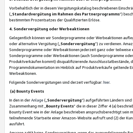
Vorbehaltlich der in diesem Vergütungskatalog beschriebenen Einschr
(„
Standardvergütung im Rahmen des Partnerprogramms
“) besc
bestimmten Prozentsatzes der Qualifizierten Erlöse.
4. Sondervergütung oder Werbeaktionen
Gelegentlich können wir Sonderprogramme oder Werbeaktionen auflegen,
oder alternative Vergütung („
Sondervergütung
”) zu verdienen. Amazo
Sonderprogramme oder Werbeaktionen jederzeit ganz oder teilweise einz
Sonderprogramme oder Werbeaktionen (auch Sonderprogramme oder We
Produktverkäufen kommt) disqualifizierende Ausschlusstatbestände, di
Programmdokumentation im Hinblick auf Produktverkäufe geltende E
Werbeaktionen.
Folgende Sondervergütungen sind derzeit verfügbar:
hier
.
(a) Bounty Events
In den in der
Anlage
(„
Sondervergütung
“) aufgeführten Ländern sind
Zusammenhang mit „
Bounty Events
“ die in dieser Ziffer 4 (a) besch
Bounty Event wie in der Anlage beschrieben anspruchsberechtigt sein mu
teilnehmende Startseite einer Amazon-Website aufruft und (2) der Kun
ausführt.
Amazon zahlt keine Sondervergütung, wenn das zugrundeliegende Boun