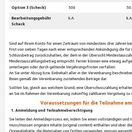
Option 3 (Scheck)
50£
50
Bearbeitungsgebühr
k.A.
k.A
Scheck
Sind auf Ihrem Konto für einen Zeitraum von mindestens drei Jahren kein
Frist von sieben Tagen nach einer entsprechenden Ankündigung die für
Schlussbetrag zurückzuhalten, der dem in der Übersicht Mindestausz
Mindestauszahlungsbetrag entspricht. Ferner können eine etwaig aufg
unterliegen oder durch geltende Verjährungsfristen verfallen.
An Sie unter Abzug bzw. Einbehalt aller in der Vereinbarung beschrieb
Ihnen gemäß der Vereinbarung zustehenden Beträge dar.
Sollten Sie, gleich aus welchem Grund, eine Überschusszahlung erhalte
an Sie im Rahmen der Vereinbarung zukünftig zahlbaren Vergütung zu 
Voraussetzungen für die Teilnahme a
1. Anmeldung und Teilnahmeberechtigung
Sie leiten den Anmeldeprozess ein, indem Sie einen vollständigen und 
muss/müssen originäre Inhalte (original content) enthalten und über d
Originalinhalte, die Materialien von Dritten verwenden, müssen wese