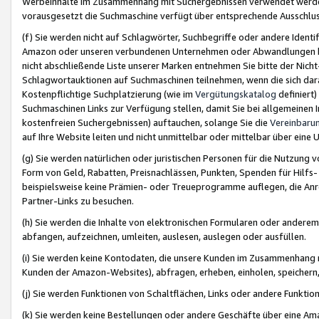
Werbeinhalte im Zusammenhang mit Suchergebnissen verwendet werden,
vorausgesetzt die Suchmaschine verfügt über entsprechende Ausschlu
(f) Sie werden nicht auf Schlagwörter, Suchbegriffe oder andere Ident
Amazon oder unseren verbundenen Unternehmen oder Abwandlungen bzw
nicht abschließende Liste unserer Marken entnehmen Sie bitte der Nich
Schlagwortauktionen auf Suchmaschinen teilnehmen, wenn die sich da
Kostenpflichtige Suchplatzierung (wie im
Vergütungskatalog
definiert
Suchmaschinen Links zur Verfügung stellen, damit Sie bei allgemeinen I
kostenfreien Suchergebnissen) auftauchen, solange Sie die
Vereinbaru
auf Ihre Website leiten und nicht unmittelbar oder mittelbar über eine
(g) Sie werden natürlichen oder juristischen Personen für die Nutzung 
Form von Geld, Rabatten, Preisnachlässen, Punkten, Spenden für Hilfs
beispielsweise keine Prämien- oder Treueprogramme auflegen, die Anrei
Partner-Links zu besuchen.
(h) Sie werden die Inhalte von elektronischen Formularen oder anderem M
abfangen, aufzeichnen, umleiten, auslesen, auslegen oder ausfüllen.
(i) Sie werden keine Kontodaten, die unsere Kunden im Zusammenhang 
Kunden der Amazon-Websites), abfragen, erheben, einholen, speichern,
(j) Sie werden Funktionen von Schaltflächen, Links oder andere Funkti
(k) Sie werden keine Bestellungen oder andere Geschäfte über eine Ama