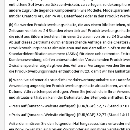
enthaltene Software zurückzuentwickeln, zu zerlegen, zu dekompilier
andere zugrunde liegende Komponenten (wie Modelle, Modellparameter
mit der Creators API, der PA API, Datenfeeds oder in den Produkt Werb
(h) Sie werden Produktwerbungsinhalte, die aus einem Bild bestehen, ni
Zeitraum von bis zu 24 Stunden einen Link auf Produktwerbungsinhalte
die nicht aus Bildern bestehen, für einen Zeitraum von bis zu 24 Stund
Ablauf dieses Zeitraums durch entsprechende Anfrage an die Creators 
Produktwerbungsinhalte aktualisieren und neu darstellen. Sofern wir Ih
Standardidentifikationsnummern (ASINs) für einen unbestimmten Zeitra
Kundenanwendung, dürfen unbeschadet des Vorstehenden Produktwerbu
Zwischenspeicher abgelegt werden. Auf unser Verlangen werden Sie un
die Produktwerbungsinhalte enthält oder nutzt, damit wir Ihre Einhalt
(i) Wenn Sie seltener als stündlich Produktwerbungsinhalte aus Datenfe
Anwendung angezeigten Produktwerbungsinhalte aktualisieren, werden 
Datums-/Uhrzeitstempel einfügen. Wenn Sie jedoch die in Ihrer Anwe
und aktualisiert haben, kann der Datumsteil des Stempels entfallen. Dies
• Preis auf [Amazon-Website einfügen]: [EUR/GBP] 32,77 (Stand 07.01.
• Preis auf [Amazon-Website einfügen]: [EUR/GBP] 32,77 (Stand 14:11 
Außerdem müssen Sie den folgenden Haftungsausschluss entweder neb
ein Pop-up-Fenster, ein Pop-up-Skript oder ein sonstiges vergleichba