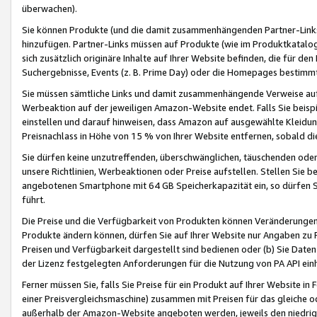
überwachen).
Sie können Produkte (und die damit zusammenhängenden Partner-Links)
hinzufügen. Partner-Links müssen auf Produkte (wie im Produktkatalog de
sich zusätzlich originäre Inhalte auf Ihrer Website befinden, die für 
Suchergebnisse, Events (z. B. Prime Day) oder die Homepages bestimmte
Sie müssen sämtliche Links und damit zusammenhängende Verweise auf z
Werbeaktion auf der jeweiligen Amazon-Website endet. Falls Sie beisp
einstellen und darauf hinweisen, dass Amazon auf ausgewählte Kleidun
Preisnachlass in Höhe von 15 % von Ihrer Website entfernen, sobald di
Sie dürfen keine unzutreffenden, überschwänglichen, täuschenden od
unsere Richtlinien, Werbeaktionen oder Preise aufstellen. Stellen Sie 
angebotenen Smartphone mit 64 GB Speicherkapazität ein, so dürfen S
führt.
Die Preise und die Verfügbarkeit von Produkten können Veränderungen 
Produkte ändern können, dürfen Sie auf Ihrer Website nur Angaben zu P
Preisen und Verfügbarkeit dargestellt sind bedienen oder (b) Sie Daten
der Lizenz festgelegten Anforderungen für die Nutzung von PA API einh
Ferner müssen Sie, falls Sie Preise für ein Produkt auf Ihrer Website in 
einer Preisvergleichsmaschine) zusammen mit Preisen für das gleiche o
außerhalb der Amazon-Website angeboten werden, jeweils den niedrigst