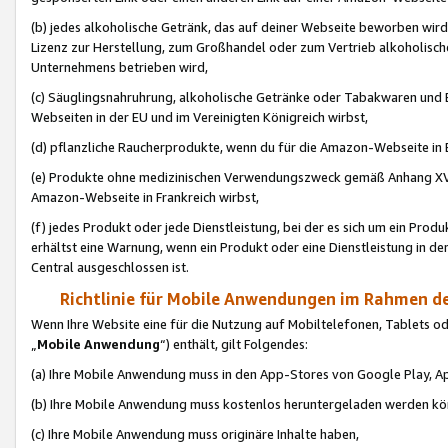
(b) jedes alkoholische Getränk, das auf deiner Webseite beworben wird
Lizenz zur Herstellung, zum Großhandel oder zum Vertrieb alkoholisch
Unternehmens betrieben wird,
(c) Säuglingsnahruhrung, alkoholische Getränke oder Tabakwaren und E
Webseiten in der EU und im Vereinigten Königreich wirbst,
(d) pflanzliche Raucherprodukte, wenn du für die Amazon-Webseite in B
(e) Produkte ohne medizinischen Verwendungszweck gemäß Anhang XVI 
Amazon-Webseite in Frankreich wirbst,
(f) jedes Produkt oder jede Dienstleistung, bei der es sich um ein Prod
erhältst eine Warnung, wenn ein Produkt oder eine Dienstleistung in de
Central ausgeschlossen ist.
Richtlinie für Mobile Anwendungen im Rahmen de
Wenn Ihre Website eine für die Nutzung auf Mobiltelefonen, Tablets 
„
Mobile Anwendung
“) enthält, gilt Folgendes:
(a) Ihre Mobile Anwendung muss in den App-Stores von Google Play, A
(b) Ihre Mobile Anwendung muss kostenlos heruntergeladen werden könn
(c) Ihre Mobile Anwendung muss originäre Inhalte haben,