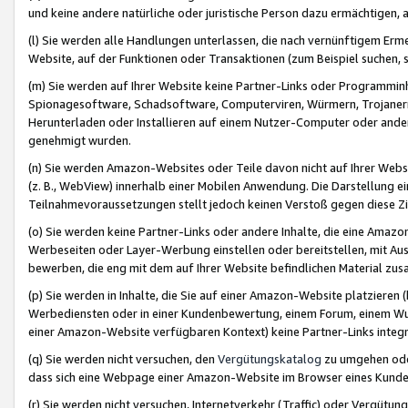
und keine andere natürliche oder juristische Person dazu ermächtigen, a
(l) Sie werden alle Handlungen unterlassen, die nach vernünftigem Erme
Website, auf der Funktionen oder Transaktionen (zum Beispiel suchen, s
(m) Sie werden auf Ihrer Website keine Partner-Links oder Programmin
Spionagesoftware, Schadsoftware, Computerviren, Würmern, Trojaner
Herunterladen oder Installieren auf einem Nutzer-Computer oder ande
genehmigt wurden.
(n) Sie werden Amazon-Websites oder Teile davon nicht auf Ihrer Websi
(z. B., WebView) innerhalb einer Mobilen Anwendung. Die Darstellung ein
Teilnahmevoraussetzungen stellt jedoch keinen Verstoß gegen diese Zif
(o) Sie werden keine Partner-Links oder andere Inhalte, die eine Am
Werbeseiten oder Layer-Werbung einstellen oder bereitstellen, mit Au
bewerben, die eng mit dem auf Ihrer Website befindlichen Material z
(p) Sie werden in Inhalte, die Sie auf einer Amazon-Website platzier
Werbediensten oder in einer Kundenbewertung, einem Forum, einem Wun
einer Amazon-Website verfügbaren Kontext) keine Partner-Links integr
(q) Sie werden nicht versuchen, den
Vergütungskatalog
zu umgehen oder
dass sich eine Webpage einer Amazon-Website im Browser eines Kunden 
(r) Sie werden nicht versuchen, Internetverkehr (Traffic) oder Vergü