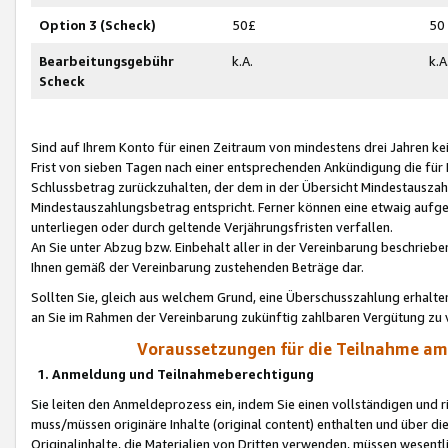
Option 3 (Scheck)
50£
50
Bearbeitungsgebühr
k.A.
k.A
Scheck
Sind auf Ihrem Konto für einen Zeitraum von mindestens drei Jahren kein
Frist von sieben Tagen nach einer entsprechenden Ankündigung die für
Schlussbetrag zurückzuhalten, der dem in der Übersicht Mindestausz
Mindestauszahlungsbetrag entspricht. Ferner können eine etwaig aufg
unterliegen oder durch geltende Verjährungsfristen verfallen.
An Sie unter Abzug bzw. Einbehalt aller in der Vereinbarung beschrieb
Ihnen gemäß der Vereinbarung zustehenden Beträge dar.
Sollten Sie, gleich aus welchem Grund, eine Überschusszahlung erhalte
an Sie im Rahmen der Vereinbarung zukünftig zahlbaren Vergütung zu 
Voraussetzungen für die Teilnahme a
1. Anmeldung und Teilnahmeberechtigung
Sie leiten den Anmeldeprozess ein, indem Sie einen vollständigen und 
muss/müssen originäre Inhalte (original content) enthalten und über d
Originalinhalte, die Materialien von Dritten verwenden, müssen wese