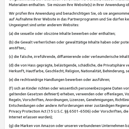
Materialien enthalten. Sie müssen Ihre Website(s) in Ihrer Anwendung ide
Wir prüfen Ihre Anwendung und benachrichtigen Sie, ob sie angenommen
auf Aufnahme Ihrer Website in das Partnerprogramm und Sie dürfen kei
Ungeeignet sind unter anderem Websites:
(a) die sexuelle oder obszöne Inhalte bewerben oder enthalten;
(b) die Gewalt verherrlichen oder gewalttätige Inhalte haben oder pot
anstiften,;
(c) die falsche, irreführende, diffamierende oder verleumderische Inha
(d) die von Hass geprägte, belästigende, schädliche, die Privatsphäre v
Herkunft, Hautfarbe, Geschlecht, Religion, Nationalität, Behinderung, 
(e) die rechtswidrige Handlungen bewerben oder ausführen;
(f) sich an Kinder richten oder wissentlich personenbezogene Daten vo
geltenden Gesetzen definiert) erheben, verwenden oder offenlegen, Vo
Regeln, Vorschriften, Anordnungen, Lizenzen, Genehmigungen, Richtlini
Entscheidungen oder andere Anforderungen einer zuständigen Regierung
Privacy Protection Act (15 U.S.C. §§ 6501-6506) oder Vorschriften, di
Internet erlassen wurden);
(g) die Marken von Amazon oder unseren verbundenen Unternehmen b