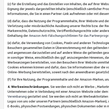
(c) für die Erstellung und das Einstellen von Inhalten, die auf Ihrer We
Eignung der jeweils dargestellten Inhalte (einschließlich sämtlicher 
Informationen, die Sie in einen Partner-Link aufnehmen oder mit diese
(d) dafür, dass die Nutzung der Programminhalte, Ihrer Website und des 
Verletzung oder missbräuchliche Ausübung unserer Rechte bzw. der Recht
Markenrechte, Datenschutzrechte, Veröffentlichungsrechte oder anderer
Einhaltung der
Amazon Anti-Fälschungsrichtlinien für das Partnerpro
(e) dafür, die Verwendung von Cookies, Pixeln und anderen Technologien
Besuchern gesammelten Daten in Übereinstimmung mit den geltenden Ge
und angemessen darzustellen und auf andere Weise die geltenden geset
in sonstiger Weise, einschließlich des ggf. anzuzeigenden Hinweises, d
Werbeanzeigen bereitstellen, von den Besuchern Ihrer Website unmitte
Cookies erkennen können und dafür, dass Sie Informationen über die v
Online-Werbung bereitstellen, soweit nach den anwendbaren gesetzlic
(f) für Ihre Nutzung, der Programminhalte und der Amazon-Marken, u
4. Werbeeinschränkungen.
Sie werden sich nicht an Werbe-, Market
Unternehmen oder in Verbindung mit einer Amazon-Website oder dem Pa
Vereinbarung
gestattet sind. Sie werden sich nicht an Werbeaktivitäten
Logos von uns oder unseren Partnern (einschließlich Amazon-Marken), 
E-Books, physischen Postsendungen, physischen Dokumenten oder in 