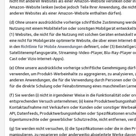
nicht mit anderen Websites als einer Amazon-Website verlinken oder i
Amazon-Website lenken (wobei jedoch Teile Ihrer Anwendung, die nich
anderen Websites als einer Amazon-Website enthalten dürfen).
(d) Ohne unsere ausdrückliche vorherige schriftliche Zustimmung werd
Nutzung mit einem Mobiltelefon oder sonstigen Mobilgerät entwickelt
(1) Websites, die nicht für die Nutzung mit solchen Geräten entwickelt
eine nicht für Mobilgeräte optimierte Website, die über einen Interne
in den
Richtlinie für Mobile Anwendungen
definiert, oder (3) Beistellge
Satellitenempfangsgeräte, Streaming-Video-Player, Blu-Ray-Player ode
Cast oder Vizio Internet-Apps).
(e) Ohne unsere ausdrückliche vorherige schriftliche Genehmigung dürfe
verwenden, um Produkt-Werbeinhalte zu aggregieren, zu analysieren, 
anderen Anwendungen, die für die Verwendung durch Personen oder Or
für die direkte Schulung oder Feinabstimmung eines maschinellen Lern
(f) Sie werden (i) nicht in irgendeiner Weise in die Funktionalität ode
entsprechenden Versuch unternehmen; (ii) keine Produktwerbungsinha
Kontaktaufnahme mit Verkäufern oder Kunden oder sonstiger Werbeaktiv
API, Datenfeeds, Produktwerbungsinhalten oder Spezifikationen erschei
Eigentumsrechte oder gewerblicher Schutzrechte, nicht entfernen, verd
(g) Sie werden nicht versuchen, (i) die Spezifikationen oder die in de
manipulieren, zu reparieren oder anderweitig abgeleitete Werke davon z