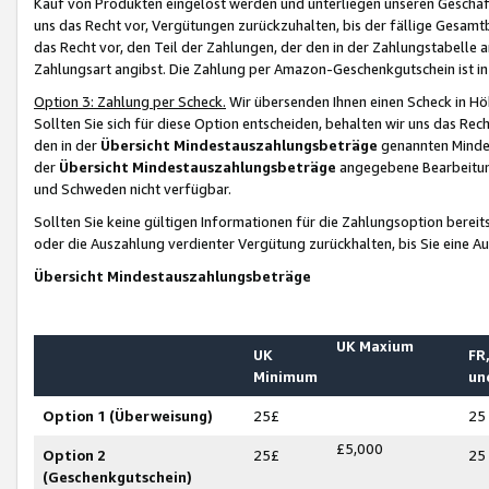
Kauf von Produkten eingelöst werden und unterliegen unseren Geschäf
uns das Recht vor, Vergütungen zurückzuhalten, bis der fällige Gesamt
das Recht vor, den Teil der Zahlungen, der den in der Zahlungstabelle 
Zahlungsart angibst. Die Zahlung per Amazon-Geschenkgutschein ist in
Option 3: Zahlung per Scheck.
Wir übersenden Ihnen einen Scheck in Höh
Sollten Sie sich für diese Option entscheiden, behalten wir uns das Rec
den in der
Übersicht Mindestauszahlungsbeträge
genannten Mindest
der
Übersicht Mindestauszahlungsbeträge
angegebene Bearbeitung
und Schweden nicht verfügbar.
Sollten Sie keine gültigen Informationen für die Zahlungsoption bereit
oder die Auszahlung verdienter Vergütung zurückhalten, bis Sie eine A
Übersicht Mindestauszahlungsbeträge
UK Maxium
UK
FR,
Minimum
un
Option 1 (Überweisung)
25£
25
£5,000
Option 2
25£
25
(Geschenkgutschein)