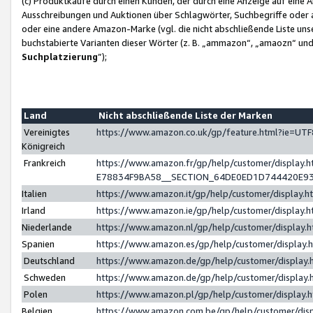
(c) Produktkäufe durch einen Kunden, der durch eine Anzeige auf eine 
Ausschreibungen und Auktionen über Schlagwörter, Suchbegriffe oder 
oder eine andere Amazon-Marke (vgl. die nicht abschließende Liste un
buchstabierte Varianten dieser Wörter (z. B. „ammazon“, „amaozn“ und „
Suchplatzierung
”);
Land
Nicht abschließende Liste der Marken
Vereinigtes
https://www.amazon.co.uk/gp/feature.html?ie=U
Königreich
Frankreich
https://www.amazon.fr/gp/help/customer/displa
E78834F9BA58__SECTION_64DE0ED1D744420E9
Italien
https://www.amazon.it/gp/help/customer/display
Irland
https://www.amazon.ie/gp/help/customer/displa
Niederlande
https://www.amazon.nl/gp/help/customer/display
Spanien
https://www.amazon.es/gp/help/customer/display
Deutschland
https://www.amazon.de/gp/help/customer/displa
Schweden
https://www.amazon.de/gp/help/customer/displa
Polen
https://www.amazon.pl/gp/help/customer/display
Belgien
https://www.amazon.com.be/gp/help/customer/d