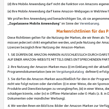
(d) Ihre Mobile Anwendung darf nicht die Funktion von Amazons eige
(e) Ihre Mobile Anwendung darf keine Amazon-Webpages in WebView 
Wir prüfen Ihre Anwendung und benachrichtigen Sie, ob sie angenomm
„
Zugelassene Mobile Anwendung
“ im Sinne der
Vereinbarung
.
Markenrichtlinien für das 
Diese Richtlinien gelten für die Nutzung der Marken, die wir Ihnen als 
müssen jederzeit strikt eingehalten werden, und jede Nutzung der Ama
Lizenzen bezüglich Ihrer Nutzung der Amazon-Marken.
1. SIE DÜRFEN DIE AMAZON-MARKEN AUSSCHLIESSLICH DURCH DARS
AUF EINER AMAZON-WEBSITE MITTELS EINES ENTSPRECHENDEN PART
2. Ihre Nutzung der Amazon-Marken muss (i) im Einklang mit der aktuells
Programmdokumentation (wie im
Vergütungskatalog
definiert) erfolg
3. Sie dürfen die Amazon-Marken ausschließlich für den in der Progr
nicht wie folgt nutzen oder darstellen: (i) in einer Weise, die ein Spo
Produkte und Dienstleistungen zu verunglimpfen, (iii) in einer Weise
schädigen könnte, oder (iv) in Offline-Materialien oder E-Mails (z. B.
Dokumenten oder mündlicher Werbung).
4. Wir werden Ihnen ein Bild bzw. Bilder der Amazon-Marken zur Verfüg