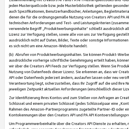
jeden Musterquellcode bzw. jede Musterbibliothek geltenden gesonder
auch Spezifikationen, Benutzerhandbücher, Anleitungen, Begleitmaterial
denen die für die ordnungsgemäße Nutzung von Creators API und PA A
technischen Anforderungen und Test- und Leistungskriterien (zusammen
verwendete Begriff „Produktwerbungsinhalte“ schließt ausdrücklich al
Lizenz zur Verfügung stellen, sowie alle von uns zur Verfügung gestel
ausdrücklich nicht auf Daten, Bilder, Texte oder sonstige Informatione
es sich nicht um eine Amazon-Website handelt.
(b) Abrufen von Produktwerbungsinhalten. Sie können Produkt-Werbein
ausdrückliche vorherige schriftliche Genehmigung erteilt haben, könn
wir über die Creators API Feeds zur Verfügung stellen. Wenn Sie Produk
Nutzung von Datenfeeds dieser Lizenz. Sie erkennen an, dass wir Creat
API oder Datenfeeds jederzeit ändern, auslaufen lassen oder neu veröffe
Verantwortung liegt, sicherzustellen, dass Ihr Zugriff auf die und Ihr
jeweiligen Zeitpunkt aktuellen Anforderungen (einschließlich dieser Liz
Zur Identifizierung Ihres Kontos und zum Stellen von Anfragen an Crea
Schlüssel und einem privaten Schlüssel (jedes Schlüsselpaar eine „Kon
Rahmen des Amazon-Partnerprogramms zugeteilte Partner-ID oder ein
Kontokennungen über den Creators API und PA API Kontoerstellungspro
Um Programmwerbeinhalte über die Creators API Dienste zu erhalten, m