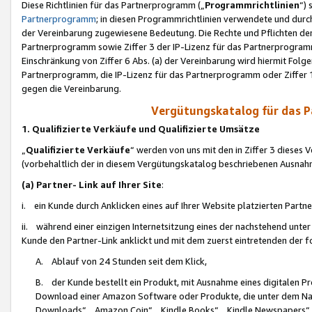
Diese Richtlinien für das Partnerprogramm („
Programmrichtlinien
“)
Partnerprogramm
; in diesen Programmrichtlinien verwendete und durch
der Vereinbarung zugewiesene Bedeutung. Die Rechte und Pflichten de
Partnerprogramm sowie Ziffer 3 der IP-Lizenz für das Partnerprogram
Einschränkung von Ziffer 6 Abs. (a) der Vereinbarung wird hiermit Fol
Partnerprogramm, die IP-Lizenz für das Partnerprogramm oder Ziffer 1
gegen die Vereinbarung.
Vergütungskatalog für das 
1. Qualifizierte Verkäufe und Qualifizierte Umsätze
„
Qualifizierte Verkäufe
“ werden von uns mit den in Ziffer 3 diese
(vorbehaltlich der in diesem Vergütungskatalog beschriebenen Ausnah
(a) Partner- Link auf Ihrer Site
:
i. ein Kunde durch Anklicken eines auf Ihrer Website platzierten Part
ii. während einer einzigen Internetsitzung eines der nachstehend unter (i)
Kunde den Partner-Link anklickt und mit dem zuerst eintretenden der f
A. Ablauf von 24 Stunden seit dem Klick,
B. der Kunde bestellt ein Produkt, mit Ausnahme eines digitalen P
Download einer Amazon Software oder Produkte, die unter dem N
Downloads“, „Amazon Coin“, „Kindle Books“, „Kindle Newspapers“, „