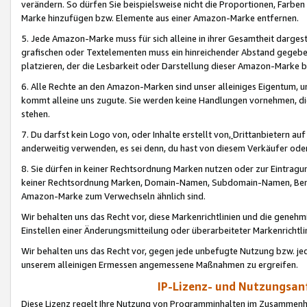
verändern. So dürfen Sie beispielsweise nicht die Proportionen, Farb
Marke hinzufügen bzw. Elemente aus einer Amazon-Marke entfernen.
5. Jede Amazon-Marke muss für sich alleine in ihrer Gesamtheit darge
grafischen oder Textelementen muss ein hinreichender Abstand gegebe
platzieren, der die Lesbarkeit oder Darstellung dieser Amazon-Marke b
6. Alle Rechte an den Amazon-Marken sind unser alleiniges Eigentum, 
kommt alleine uns zugute. Sie werden keine Handlungen vornehmen, 
stehen.
7. Du darfst kein Logo von, oder Inhalte erstellt von,
Drittanbietern au
anderweitig verwenden, es sei denn, du hast von diesem Verkäufer oder
8. Sie dürfen in keiner Rechtsordnung Marken nutzen oder zur Eintragu
keiner Rechtsordnung Marken, Domain-Namen, Subdomain-Namen, Benu
Amazon-Marke zum Verwechseln ähnlich sind.
Wir behalten uns das Recht vor, diese Markenrichtlinien und die gene
Einstellen einer Änderungsmitteilung oder überarbeiteter Markenricht
Wir behalten uns das Recht vor, gegen jede unbefugte Nutzung bzw. jede 
unserem alleinigen Ermessen angemessene Maßnahmen zu ergreifen.
IP-Lizenz- und Nutzungsan
Diese Lizenz regelt Ihre Nutzung von Programminhalten im Zusammen