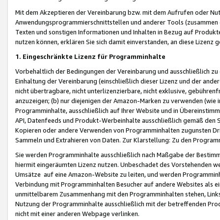
Mit dem Akzeptieren der Vereinbarung bzw. mit dem Aufrufen oder Nutz
Anwendungsprogrammierschnittstellen und anderer Tools (zusammen die
Texten und sonstigen Informationen und Inhalten in Bezug auf Produkte
nutzen können, erklären Sie sich damit einverstanden, an diese Lizenz 
1. Eingeschränkte Lizenz für Programminhalte
Vorbehaltlich der Bedingungen der Vereinbarung und ausschließlich z
Einhaltung der Vereinbarung (einschließlich dieser Lizenz und der ande
nicht übertragbare, nicht unterlizenzierbare, nicht exklusive, gebühren
anzuzeigen; (b) nur diejenigen der Amazon-Marken zu verwenden (wie in 
Programminhalte, ausschließlich auf Ihrer Website und in Übereinstimmu
API, Datenfeeds und Produkt-Werbeinhalte ausschließlich gemäß den Spe
Kopieren oder andere Verwenden von Programminhalten zugunsten Dri
Sammeln und Extrahieren von Daten. Zur Klarstellung: Zu den Program
Sie werden Programminhalte ausschließlich nach Maßgabe der Besti
hiermit eingeräumten Lizenz nutzen. Unbeschadet des Vorstehenden we
Umsätze auf eine Amazon-Website zu leiten, und werden Programminhal
Verbindung mit Programminhalten Besucher auf andere Websites als ein
unmittelbarem Zusammenhang mit den Programminhalten stehen, Links z
Nutzung der Programminhalte ausschließlich mit der betreffenden Pr
nicht mit einer anderen Webpage verlinken.