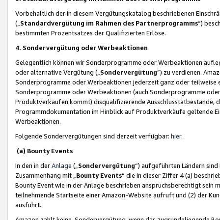
Vorbehaltlich der in diesem Vergütungskatalog beschriebenen Einschr
(„
Standardvergütung im Rahmen des Partnerprogramms
“) besc
bestimmten Prozentsatzes der Qualifizierten Erlöse.
4. Sondervergütung oder Werbeaktionen
Gelegentlich können wir Sonderprogramme oder Werbeaktionen auflegen,
oder alternative Vergütung („
Sondervergütung
”) zu verdienen. Amazo
Sonderprogramme oder Werbeaktionen jederzeit ganz oder teilweise einz
Sonderprogramme oder Werbeaktionen (auch Sonderprogramme oder We
Produktverkäufen kommt) disqualifizierende Ausschlusstatbestände, di
Programmdokumentation im Hinblick auf Produktverkäufe geltende E
Werbeaktionen.
Folgende Sondervergütungen sind derzeit verfügbar:
hier
.
(a) Bounty Events
In den in der
Anlage
(„
Sondervergütung
“) aufgeführten Ländern sind
Zusammenhang mit „
Bounty Events
“ die in dieser Ziffer 4 (a) besch
Bounty Event wie in der Anlage beschrieben anspruchsberechtigt sein mu
teilnehmende Startseite einer Amazon-Website aufruft und (2) der Kun
ausführt.
Amazon zahlt keine Sondervergütung, wenn das zugrundeliegende Boun