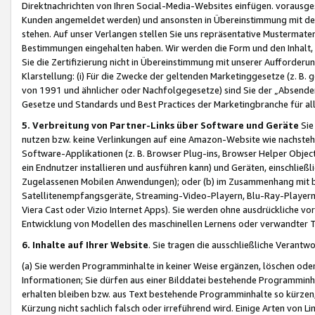
Direktnachrichten von Ihren Social-Media-Websites einfügen. vorausg
Kunden angemeldet werden) und ansonsten in Übereinstimmung mit der
stehen. Auf unser Verlangen stellen Sie uns repräsentative Mustermater
Bestimmungen eingehalten haben. Wir werden die Form und den Inhalt, di
Sie die Zertifizierung nicht in Übereinstimmung mit unserer Aufforderu
Klarstellung: (i) Für die Zwecke der geltenden Marketinggesetze (z. 
von 1991 und ähnlicher oder Nachfolgegesetze) sind Sie der „Absender“ j
Gesetze und Standards und Best Practices der Marketingbranche für 
5. Verbreitung von Partner-Links über Software und Geräte
Sie
nutzen bzw. keine Verlinkungen auf eine Amazon-Website wie nachsteh
Software-Applikationen (z. B. Browser Plug-ins, Browser Helper Objec
ein Endnutzer installieren und ausführen kann) und Geräten, einschlie
Zugelassenen Mobilen Anwendungen); oder (b) im Zusammenhang mit bzw.
Satellitenempfangsgeräte, Streaming-Video-Playern, Blu-Ray-Playern 
Viera Cast oder Vizio Internet Apps). Sie werden ohne ausdrückliche v
Entwicklung von Modellen des maschinellen Lernens oder verwandter 
6. Inhalte auf Ihrer Website
. Sie tragen die ausschließliche Verantwo
(a) Sie werden Programminhalte in keiner Weise ergänzen, löschen oder
Informationen; Sie dürfen aus einer Bilddatei bestehende Programminhal
erhalten bleiben bzw. aus Text bestehende Programminhalte so kürzen, 
Kürzung nicht sachlich falsch oder irreführend wird. Einige Arten von L