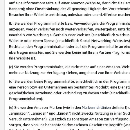
auf eine Informationsseite auf einer Amazon-Website, der nicht als Part
Bannern); ohne Einschränkung der Allgemeingültigkeit des Vorstehende
Besucher Ihrer Website unsichtbar, unlesbar oder unentzifferbar mache
(b) Sie werden Programminhalte bzw. Anwendungen, die Programminhalt
anzeigen, weder verkaufen noch weiterverkaufen, weitergeben, unterli
innerhalb von Werbung außerhalb Ihrer Website (einschließlich Werbun
Website oder einem Dienst (einschließlich Social Networking-Website
Rechte an den Programminhalten oder auf die Programminhalte an eine a
übertragen müssten, und Sie werden keine mit Ihrem Partner-Tag formati
Ihre Website ist.
(c) Sie werden Programminhalte, die nicht mehr auf einer Amazon-Websit
mehr zur Nutzung zur Verfügung stehen, umgehend von Ihrer Website e
(d) Sie werden keine Programminhalte, einschließlich in den Programmin
eine Person bzw. ein Unternehmen ein bestimmtes Produkt, eine Dienstle
geschäftlichen Beziehung oder Verbindung zu diesen steht (einschließli
Programminhalten).
(e) Sie werden Amazon-Marken (wie in den
Markenrichtlinien
definiert) 
„ammazon“, „amaozn“ und „kindel“) nicht zwecks Nutzung in einer Suc
Versuch unternehmen). Zusätzlich zu sonstigen Amazon zur Verfügung 
sorgen, dass von uns benannte Suchmaschinen Geschützte Begriffe (wie 