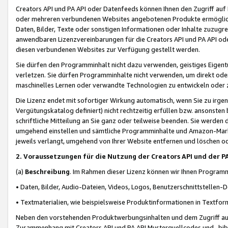
Creators API und PA API oder Datenfeeds können Ihnen den Zugriff auf D
oder mehreren verbundenen Websites angebotenen Produkte ermögliche
Daten, Bilder, Texte oder sonstigen Informationen oder Inhalte zuzugre
anwendbaren Lizenzvereinbarungen für die Creators API und PA API od
diesen verbundenen Websites zur Verfügung gestellt werden.
Sie dürfen den Programminhalt nicht dazu verwenden, geistiges Eigent
verletzen. Sie dürfen Programminhalte nicht verwenden, um direkt ode
maschinelles Lernen oder verwandte Technologien zu entwickeln oder zu
Die Lizenz endet mit sofortiger Wirkung automatisch, wenn Sie zu irg
Vergütungskatalog definiert) nicht rechtzeitig erfüllen bzw. ansonsten
schriftliche Mitteilung an Sie ganz oder teilweise beenden. Sie werden
umgehend einstellen und sämtliche Programminhalte und Amazon-Marke
jeweils verlangt, umgehend von Ihrer Website entfernen und löschen od
2. Voraussetzungen für die Nutzung der Creators API und der P
(a)
Beschreibung
. Im Rahmen dieser Lizenz können wir Ihnen Programmi
• Daten, Bilder, Audio-Dateien, Videos, Logos, Benutzerschnittstellen-
• Textmaterialien, wie beispielsweise Produktinformationen in Textfor
Neben den vorstehenden Produktwerbungsinhalten und dem Zugriff auf 
Zusammenhang mit Creators API und PA API Musterquellcodes und -bibli