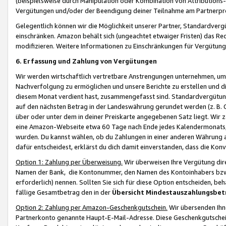
(beispielsweise durch Manipulation oder Kombination von Attributions-
Vergütungen und/oder der Beendigung deiner Teilnahme am Partnerp
Gelegentlich können wir die Möglichkeit unserer Partner, Standardv
einschränken. Amazon behält sich (ungeachtet etwaiger Fristen) das Re
modifizieren. Weitere Informationen zu Einschränkungen für Vergütung
6. Erfassung und Zahlung von Vergütungen
Wir werden wirtschaftlich vertretbare Anstrengungen unternehmen, um 
Nachverfolgung zu ermöglichen und unsere Berichte zu erstellen und di
diesem Monat verdient hast, zusammengefasst sind. Standardvergütung
auf den nächsten Betrag in der Landeswährung gerundet werden (z. B. C
über oder unter dem in deiner Preiskarte angegebenen Satz liegt. Wir
eine Amazon-Webseite etwa 60 Tage nach Ende jedes Kalendermonats, i
wurden. Du kannst wählen, ob du Zahlungen in einer anderen Währung
dafür entscheidest, erklärst du dich damit einverstanden, dass die K
Option 1: Zahlung per Überweisung.
Wir überweisen Ihre Vergütung dir
Namen der Bank, die Kontonummer, den Namen des Kontoinhabers bzw. a
erforderlich) nennen. Sollten Sie sich für diese Option entscheiden, be
fällige Gesamtbetrag den in der
Übersicht Mindestauszahlungsbet
Option 2: Zahlung per Amazon-Geschenkgutschein.
Wir übersenden Ihne
Partnerkonto genannte Haupt-E-Mail-Adresse. Diese Geschenkgutschei