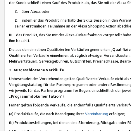
der Kunde schließt einen Kauf des Produkts ab, das Sie mit der Alexa 
C. über Alexa, oder
D. indem er das Produkt innerhalb der Skills Session in den Waren
seiner erstmaligen Teilnahme an der Alexa Shopping Action abschlie
iii. das Produkt, das Sie mit der Alexa-Einkaufsaktion vorgestellt ha
ihm bezahlt.
Die aus den einzelnen Qualifizierten Verkäufen generierten „
Qualifizi
Qualifizierten Verkäufe einnehmen, abzüglich etwaiger Versandkosten
Mehrwertsteuer), Servicegebühren, Gutschriften, Preisnachlässe, Bear
2. Ausgeschlossene Verkäufe
Unbeschadet des Vorstehenden gelten Qualifizierte Verkäufe nicht als
Vergütungskatalog für das Partnerprogramm oder andere Bestimmungen,
wir jeweils für das Partnerprogramm festlegen, einschließlich der jewe
„
Programmdokumentation
“).
Ferner gelten folgende Verkäufe, die andernfalls Qualifizierte Verkä
(a) Produktkäufe, die nach Beendigung Ihrer
Vereinbarung
erfolgen;
(b) Produktbestellungen, bei denen eine Stornierung, Rückgabe oder R