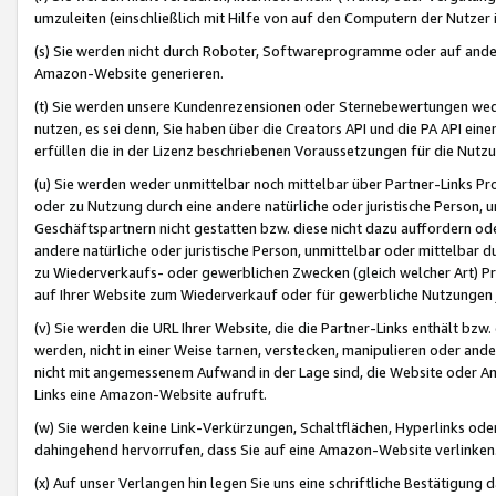
umzuleiten (einschließlich mit Hilfe von auf den Computern der Nutzer i
(s) Sie werden nicht durch Roboter, Softwareprogramme oder auf andere
Amazon-Website generieren.
(t) Sie werden unsere Kundenrezensionen oder Sternebewertungen wed
nutzen, es sei denn, Sie haben über die Creators API und die PA API e
erfüllen die in der Lizenz beschriebenen Voraussetzungen für die Nutzu
(u) Sie werden weder unmittelbar noch mittelbar über Partner-Links P
oder zu Nutzung durch eine andere natürliche oder juristische Person,
Geschäftspartnern nicht gestatten bzw. diese nicht dazu auffordern od
andere natürliche oder juristische Person, unmittelbar oder mittelbar
zu Wiederverkaufs- oder gewerblichen Zwecken (gleich welcher Art) 
auf Ihrer Website zum Wiederverkauf oder für gewerbliche Nutzungen 
(v) Sie werden die URL Ihrer Website, die die Partner-Links enthält b
werden, nicht in einer Weise tarnen, verstecken, manipulieren oder and
nicht mit angemessenem Aufwand in der Lage sind, die Website oder A
Links eine Amazon-Website aufruft.
(w) Sie werden keine Link-Verkürzungen, Schaltflächen, Hyperlinks ode
dahingehend hervorrufen, dass Sie auf eine Amazon-Website verlinken
(x) Auf unser Verlangen hin legen Sie uns eine schriftliche Bestätigung