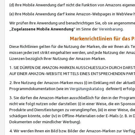
(d) Ihre Mobile Anwendung darf nicht die Funktion von Amazons eige
(e) Ihre Mobile Anwendung darf keine Amazon-Webpages in WebView 
Wir prüfen Ihre Anwendung und benachrichtigen Sie, ob sie angenomm
„
Zugelassene Mobile Anwendung
“ im Sinne der
Vereinbarung
.
Markenrichtlinien für das 
Diese Richtlinien gelten für die Nutzung der Marken, die wir Ihnen als 
müssen jederzeit strikt eingehalten werden, und jede Nutzung der Ama
Lizenzen bezüglich Ihrer Nutzung der Amazon-Marken.
1. SIE DÜRFEN DIE AMAZON-MARKEN AUSSCHLIESSLICH DURCH DARS
AUF EINER AMAZON-WEBSITE MITTELS EINES ENTSPRECHENDEN PART
2. Ihre Nutzung der Amazon-Marken muss (i) im Einklang mit der aktuells
Programmdokumentation (wie im
Vergütungskatalog
definiert) erfolg
3. Sie dürfen die Amazon-Marken ausschließlich für den in der Progr
nicht wie folgt nutzen oder darstellen: (i) in einer Weise, die ein Spo
Produkte und Dienstleistungen zu verunglimpfen, (iii) in einer Weise
schädigen könnte, oder (iv) in Offline-Materialien oder E-Mails (z. B.
Dokumenten oder mündlicher Werbung).
4. Wir werden Ihnen ein Bild bzw. Bilder der Amazon-Marken zur Verfüg