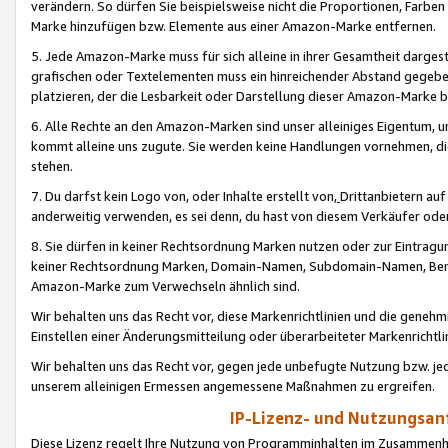
verändern. So dürfen Sie beispielsweise nicht die Proportionen, Farb
Marke hinzufügen bzw. Elemente aus einer Amazon-Marke entfernen.
5. Jede Amazon-Marke muss für sich alleine in ihrer Gesamtheit darge
grafischen oder Textelementen muss ein hinreichender Abstand gegebe
platzieren, der die Lesbarkeit oder Darstellung dieser Amazon-Marke b
6. Alle Rechte an den Amazon-Marken sind unser alleiniges Eigentum, 
kommt alleine uns zugute. Sie werden keine Handlungen vornehmen, 
stehen.
7. Du darfst kein Logo von, oder Inhalte erstellt von,
Drittanbietern au
anderweitig verwenden, es sei denn, du hast von diesem Verkäufer oder
8. Sie dürfen in keiner Rechtsordnung Marken nutzen oder zur Eintragu
keiner Rechtsordnung Marken, Domain-Namen, Subdomain-Namen, Benu
Amazon-Marke zum Verwechseln ähnlich sind.
Wir behalten uns das Recht vor, diese Markenrichtlinien und die gene
Einstellen einer Änderungsmitteilung oder überarbeiteter Markenricht
Wir behalten uns das Recht vor, gegen jede unbefugte Nutzung bzw. jede 
unserem alleinigen Ermessen angemessene Maßnahmen zu ergreifen.
IP-Lizenz- und Nutzungsan
Diese Lizenz regelt Ihre Nutzung von Programminhalten im Zusammen