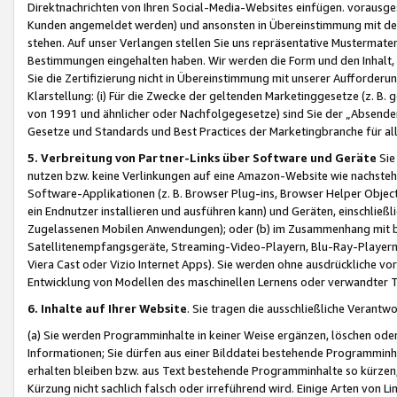
Direktnachrichten von Ihren Social-Media-Websites einfügen. vorausg
Kunden angemeldet werden) und ansonsten in Übereinstimmung mit der
stehen. Auf unser Verlangen stellen Sie uns repräsentative Mustermater
Bestimmungen eingehalten haben. Wir werden die Form und den Inhalt, di
Sie die Zertifizierung nicht in Übereinstimmung mit unserer Aufforderu
Klarstellung: (i) Für die Zwecke der geltenden Marketinggesetze (z. 
von 1991 und ähnlicher oder Nachfolgegesetze) sind Sie der „Absender“ j
Gesetze und Standards und Best Practices der Marketingbranche für 
5. Verbreitung von Partner-Links über Software und Geräte
Sie
nutzen bzw. keine Verlinkungen auf eine Amazon-Website wie nachsteh
Software-Applikationen (z. B. Browser Plug-ins, Browser Helper Objec
ein Endnutzer installieren und ausführen kann) und Geräten, einschlie
Zugelassenen Mobilen Anwendungen); oder (b) im Zusammenhang mit bzw.
Satellitenempfangsgeräte, Streaming-Video-Playern, Blu-Ray-Playern 
Viera Cast oder Vizio Internet Apps). Sie werden ohne ausdrückliche v
Entwicklung von Modellen des maschinellen Lernens oder verwandter 
6. Inhalte auf Ihrer Website
. Sie tragen die ausschließliche Verantwo
(a) Sie werden Programminhalte in keiner Weise ergänzen, löschen oder
Informationen; Sie dürfen aus einer Bilddatei bestehende Programminhal
erhalten bleiben bzw. aus Text bestehende Programminhalte so kürzen, 
Kürzung nicht sachlich falsch oder irreführend wird. Einige Arten von L