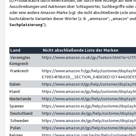
(c) Produktkäufe durch einen Kunden, der durch eine Anzeige auf eine 
Ausschreibungen und Auktionen über Schlagwörter, Suchbegriffe oder 
oder eine andere Amazon-Marke (vgl. die nicht abschließende Liste un
buchstabierte Varianten dieser Wörter (z. B. „ammazon“, „amaozn“ und „
Suchplatzierung
”);
Land
Nicht abschließende Liste der Marken
Vereinigtes
https://www.amazon.co.uk/gp/feature.html?ie=U
Königreich
Frankreich
https://www.amazon.fr/gp/help/customer/displa
E78834F9BA58__SECTION_64DE0ED1D744420E9
Italien
https://www.amazon.it/gp/help/customer/display
Irland
https://www.amazon.ie/gp/help/customer/displa
Niederlande
https://www.amazon.nl/gp/help/customer/display
Spanien
https://www.amazon.es/gp/help/customer/display
Deutschland
https://www.amazon.de/gp/help/customer/displa
Schweden
https://www.amazon.de/gp/help/customer/displa
Polen
https://www.amazon.pl/gp/help/customer/display
Belgien
https://www.amazon.com.be/gp/help/customer/d