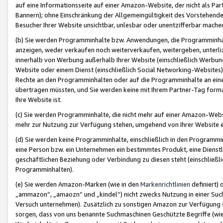
auf eine Informationsseite auf einer Amazon-Website, der nicht als Part
Bannern); ohne Einschränkung der Allgemeingültigkeit des Vorstehende
Besucher Ihrer Website unsichtbar, unlesbar oder unentzifferbar mache
(b) Sie werden Programminhalte bzw. Anwendungen, die Programminhalt
anzeigen, weder verkaufen noch weiterverkaufen, weitergeben, unterli
innerhalb von Werbung außerhalb Ihrer Website (einschließlich Werbun
Website oder einem Dienst (einschließlich Social Networking-Website
Rechte an den Programminhalten oder auf die Programminhalte an eine a
übertragen müssten, und Sie werden keine mit Ihrem Partner-Tag formati
Ihre Website ist.
(c) Sie werden Programminhalte, die nicht mehr auf einer Amazon-Websit
mehr zur Nutzung zur Verfügung stehen, umgehend von Ihrer Website e
(d) Sie werden keine Programminhalte, einschließlich in den Programmin
eine Person bzw. ein Unternehmen ein bestimmtes Produkt, eine Dienstle
geschäftlichen Beziehung oder Verbindung zu diesen steht (einschließli
Programminhalten).
(e) Sie werden Amazon-Marken (wie in den
Markenrichtlinien
definiert) 
„ammazon“, „amaozn“ und „kindel“) nicht zwecks Nutzung in einer Suc
Versuch unternehmen). Zusätzlich zu sonstigen Amazon zur Verfügung 
sorgen, dass von uns benannte Suchmaschinen Geschützte Begriffe (wie 