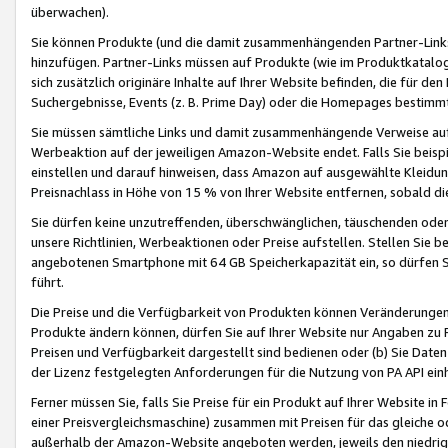
überwachen).
Sie können Produkte (und die damit zusammenhängenden Partner-Links)
hinzufügen. Partner-Links müssen auf Produkte (wie im Produktkatalog de
sich zusätzlich originäre Inhalte auf Ihrer Website befinden, die für 
Suchergebnisse, Events (z. B. Prime Day) oder die Homepages bestimmte
Sie müssen sämtliche Links und damit zusammenhängende Verweise auf z
Werbeaktion auf der jeweiligen Amazon-Website endet. Falls Sie beisp
einstellen und darauf hinweisen, dass Amazon auf ausgewählte Kleidun
Preisnachlass in Höhe von 15 % von Ihrer Website entfernen, sobald di
Sie dürfen keine unzutreffenden, überschwänglichen, täuschenden od
unsere Richtlinien, Werbeaktionen oder Preise aufstellen. Stellen Sie 
angebotenen Smartphone mit 64 GB Speicherkapazität ein, so dürfen S
führt.
Die Preise und die Verfügbarkeit von Produkten können Veränderungen 
Produkte ändern können, dürfen Sie auf Ihrer Website nur Angaben zu P
Preisen und Verfügbarkeit dargestellt sind bedienen oder (b) Sie Daten
der Lizenz festgelegten Anforderungen für die Nutzung von PA API einh
Ferner müssen Sie, falls Sie Preise für ein Produkt auf Ihrer Website in 
einer Preisvergleichsmaschine) zusammen mit Preisen für das gleiche o
außerhalb der Amazon-Website angeboten werden, jeweils den niedrigst