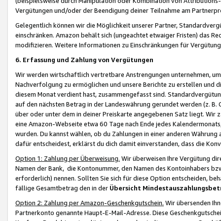
(beispielsweise durch Manipulation oder Kombination von Attributions-
Vergütungen und/oder der Beendigung deiner Teilnahme am Partnerp
Gelegentlich können wir die Möglichkeit unserer Partner, Standardv
einschränken. Amazon behält sich (ungeachtet etwaiger Fristen) das Re
modifizieren. Weitere Informationen zu Einschränkungen für Vergütung
6. Erfassung und Zahlung von Vergütungen
Wir werden wirtschaftlich vertretbare Anstrengungen unternehmen, um 
Nachverfolgung zu ermöglichen und unsere Berichte zu erstellen und di
diesem Monat verdient hast, zusammengefasst sind. Standardvergütung
auf den nächsten Betrag in der Landeswährung gerundet werden (z. B. C
über oder unter dem in deiner Preiskarte angegebenen Satz liegt. Wir
eine Amazon-Webseite etwa 60 Tage nach Ende jedes Kalendermonats, i
wurden. Du kannst wählen, ob du Zahlungen in einer anderen Währung
dafür entscheidest, erklärst du dich damit einverstanden, dass die K
Option 1: Zahlung per Überweisung.
Wir überweisen Ihre Vergütung dir
Namen der Bank, die Kontonummer, den Namen des Kontoinhabers bzw. a
erforderlich) nennen. Sollten Sie sich für diese Option entscheiden, be
fällige Gesamtbetrag den in der
Übersicht Mindestauszahlungsbet
Option 2: Zahlung per Amazon-Geschenkgutschein.
Wir übersenden Ihne
Partnerkonto genannte Haupt-E-Mail-Adresse. Diese Geschenkgutschei