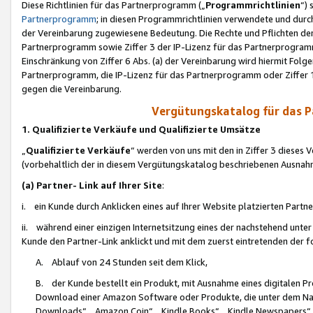
Diese Richtlinien für das Partnerprogramm („
Programmrichtlinien
“)
Partnerprogramm
; in diesen Programmrichtlinien verwendete und durch
der Vereinbarung zugewiesene Bedeutung. Die Rechte und Pflichten de
Partnerprogramm sowie Ziffer 3 der IP-Lizenz für das Partnerprogram
Einschränkung von Ziffer 6 Abs. (a) der Vereinbarung wird hiermit Fol
Partnerprogramm, die IP-Lizenz für das Partnerprogramm oder Ziffer 1
gegen die Vereinbarung.
Vergütungskatalog für das 
1. Qualifizierte Verkäufe und Qualifizierte Umsätze
„
Qualifizierte Verkäufe
“ werden von uns mit den in Ziffer 3 diese
(vorbehaltlich der in diesem Vergütungskatalog beschriebenen Ausnah
(a) Partner- Link auf Ihrer Site
:
i. ein Kunde durch Anklicken eines auf Ihrer Website platzierten Part
ii. während einer einzigen Internetsitzung eines der nachstehend unter (i)
Kunde den Partner-Link anklickt und mit dem zuerst eintretenden der f
A. Ablauf von 24 Stunden seit dem Klick,
B. der Kunde bestellt ein Produkt, mit Ausnahme eines digitalen P
Download einer Amazon Software oder Produkte, die unter dem N
Downloads“, „Amazon Coin“, „Kindle Books“, „Kindle Newspapers“, „