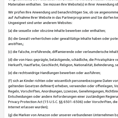
Materialien enthalten. Sie müssen Ihre Website(s) in Ihrer Anwendung ide
Wir prüfen Ihre Anwendung und benachrichtigen Sie, ob sie angenommen
auf Aufnahme Ihrer Website in das Partnerprogramm und Sie dürfen kei
Ungeeignet sind unter anderem Websites:
(a) die sexuelle oder obszöne Inhalte bewerben oder enthalten;
(b) die Gewalt verherrlichen oder gewalttätige Inhalte haben oder pot
anstiften,;
(c) die falsche, irreführende, diffamierende oder verleumderische Inha
(d) die von Hass geprägte, belästigende, schädliche, die Privatsphäre v
Herkunft, Hautfarbe, Geschlecht, Religion, Nationalität, Behinderung, 
(e) die rechtswidrige Handlungen bewerben oder ausführen;
(f) sich an Kinder richten oder wissentlich personenbezogene Daten vo
geltenden Gesetzen definiert) erheben, verwenden oder offenlegen, Vo
Regeln, Vorschriften, Anordnungen, Lizenzen, Genehmigungen, Richtlini
Entscheidungen oder andere Anforderungen einer zuständigen Regierung
Privacy Protection Act (15 U.S.C. §§ 6501-6506) oder Vorschriften, di
Internet erlassen wurden);
(g) die Marken von Amazon oder unseren verbundenen Unternehmen b