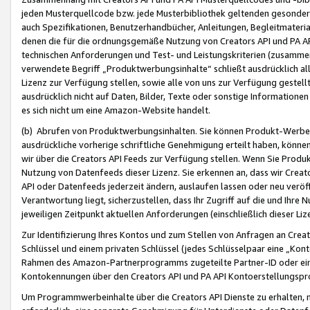
jeden Musterquellcode bzw. jede Musterbibliothek geltenden gesonder
auch Spezifikationen, Benutzerhandbücher, Anleitungen, Begleitmaterial
denen die für die ordnungsgemäße Nutzung von Creators API und PA A
technischen Anforderungen und Test- und Leistungskriterien (zusammen
verwendete Begriff „Produktwerbungsinhalte“ schließt ausdrücklich al
Lizenz zur Verfügung stellen, sowie alle von uns zur Verfügung gestel
ausdrücklich nicht auf Daten, Bilder, Texte oder sonstige Informatione
es sich nicht um eine Amazon-Website handelt.
(b) Abrufen von Produktwerbungsinhalten. Sie können Produkt-Werbein
ausdrückliche vorherige schriftliche Genehmigung erteilt haben, könn
wir über die Creators API Feeds zur Verfügung stellen. Wenn Sie Produk
Nutzung von Datenfeeds dieser Lizenz. Sie erkennen an, dass wir Creat
API oder Datenfeeds jederzeit ändern, auslaufen lassen oder neu veröffe
Verantwortung liegt, sicherzustellen, dass Ihr Zugriff auf die und Ihr
jeweiligen Zeitpunkt aktuellen Anforderungen (einschließlich dieser Liz
Zur Identifizierung Ihres Kontos und zum Stellen von Anfragen an Crea
Schlüssel und einem privaten Schlüssel (jedes Schlüsselpaar eine „Kon
Rahmen des Amazon-Partnerprogramms zugeteilte Partner-ID oder ein
Kontokennungen über den Creators API und PA API Kontoerstellungspro
Um Programmwerbeinhalte über die Creators API Dienste zu erhalten, m