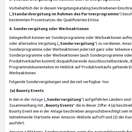
Vorbehaltlich der in diesem Vergütungskatalog beschriebenen Einschr
(„
Standardvergütung im Rahmen des Partnerprogramms
“) besc
bestimmten Prozentsatzes der Qualifizierten Erlöse.
4. Sondervergütung oder Werbeaktionen
Gelegentlich können wir Sonderprogramme oder Werbeaktionen auflegen,
oder alternative Vergütung („
Sondervergütung
”) zu verdienen. Amazo
Sonderprogramme oder Werbeaktionen jederzeit ganz oder teilweise einz
Sonderprogramme oder Werbeaktionen (auch Sonderprogramme oder We
Produktverkäufen kommt) disqualifizierende Ausschlusstatbestände, di
Programmdokumentation im Hinblick auf Produktverkäufe geltende E
Werbeaktionen.
Folgende Sondervergütungen sind derzeit verfügbar:
hier
.
(a) Bounty Events
In den in der
Anlage
(„
Sondervergütung
“) aufgeführten Ländern sind
Zusammenhang mit „
Bounty Events
“ die in dieser Ziffer 4 (a) besch
Bounty Event wie in der Anlage beschrieben anspruchsberechtigt sein mu
teilnehmende Startseite einer Amazon-Website aufruft und (2) der Kun
ausführt.
Amazon zahlt keine Sondervergütung, wenn das zugrundeliegende Boun