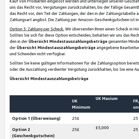
Kauf von Produkten eingelöst werden und unterliegen unseren Geschäf
uns das Recht vor, Vergütungen zurückzuhalten, bis der fällige Gesamt
das Recht vor, den Teil der Zahlungen, der den in der Zahlungstabelle 
Zahlungsart angibst. Die Zahlung per Amazon-Geschenkgutschein ist in
Option 3: Zahlung per Scheck.
Wir übersenden Ihnen einen Scheck in Höh
Sollten Sie sich für diese Option entscheiden, behalten wir uns das Rec
den in der
Übersicht Mindestauszahlungsbeträge
genannten Mindest
der
Übersicht Mindestauszahlungsbeträge
angegebene Bearbeitung
und Schweden nicht verfügbar.
Sollten Sie keine gültigen Informationen für die Zahlungsoption bereit
oder die Auszahlung verdienter Vergütung zurückhalten, bis Sie eine A
Übersicht Mindestauszahlungsbeträge
UK Maxium
UK
FR,
Minimum
un
Option 1 (Überweisung)
25£
25
£5,000
Option 2
25£
25
(Geschenkgutschein)