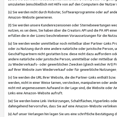
umzuleiten (einschließlich mit Hilfe von auf den Computern der Nutzer i
(s) Sie werden nicht durch Roboter, Softwareprogramme oder auf andere
Amazon-Website generieren.
(t) Sie werden unsere Kundenrezensionen oder Sternebewertungen wed
nutzen, es sei denn, Sie haben über die Creators API und die PA API e
erfüllen die in der Lizenz beschriebenen Voraussetzungen für die Nutzu
(u) Sie werden weder unmittelbar noch mittelbar über Partner-Links P
oder zu Nutzung durch eine andere natürliche oder juristische Person,
Geschäftspartnern nicht gestatten bzw. diese nicht dazu auffordern od
andere natürliche oder juristische Person, unmittelbar oder mittelbar
zu Wiederverkaufs- oder gewerblichen Zwecken (gleich welcher Art) 
auf Ihrer Website zum Wiederverkauf oder für gewerbliche Nutzungen 
(v) Sie werden die URL Ihrer Website, die die Partner-Links enthält b
werden, nicht in einer Weise tarnen, verstecken, manipulieren oder and
nicht mit angemessenem Aufwand in der Lage sind, die Website oder A
Links eine Amazon-Website aufruft.
(w) Sie werden keine Link-Verkürzungen, Schaltflächen, Hyperlinks ode
dahingehend hervorrufen, dass Sie auf eine Amazon-Website verlinken
(x) Auf unser Verlangen hin legen Sie uns eine schriftliche Bestätigung