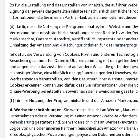
(c) für die Erstellung und das Einstellen von Inhalten, die auf Ihrer We
Eignung der jeweils dargestellten Inhalte (einschließlich sämtlicher 
Informationen, die Sie in einen Partner-Link aufnehmen oder mit diese
(d) dafür, dass die Nutzung der Programminhalte, Ihrer Website und des 
Verletzung oder missbräuchliche Ausübung unserer Rechte bzw. der Recht
Markenrechte, Datenschutzrechte, Veröffentlichungsrechte oder anderer
Einhaltung der
Amazon Anti-Fälschungsrichtlinien für das Partnerpro
(e) dafür, die Verwendung von Cookies, Pixeln und anderen Technologien
Besuchern gesammelten Daten in Übereinstimmung mit den geltenden Ge
und angemessen darzustellen und auf andere Weise die geltenden geset
in sonstiger Weise, einschließlich des ggf. anzuzeigenden Hinweises, d
Werbeanzeigen bereitstellen, von den Besuchern Ihrer Website unmitte
Cookies erkennen können und dafür, dass Sie Informationen über die v
Online-Werbung bereitstellen, soweit nach den anwendbaren gesetzlic
(f) für Ihre Nutzung, der Programminhalte und der Amazon-Marken, u
4. Werbeeinschränkungen.
Sie werden sich nicht an Werbe-, Market
Unternehmen oder in Verbindung mit einer Amazon-Website oder dem Pa
Vereinbarung
gestattet sind. Sie werden sich nicht an Werbeaktivitäten
Logos von uns oder unseren Partnern (einschließlich Amazon-Marken), 
E-Books, physischen Postsendungen, physischen Dokumenten oder in 