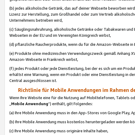
(b) jedes alkoholische Getränk, das auf deiner Webseite beworben wird
Lizenz zur Herstellung, zum Großhandel oder zum Vertrieb alkoholisch
Unternehmens betrieben wird,
(c) Säuglingsnahruhrung, alkoholische Getränke oder Tabakwaren und E
Webseiten in der EU und im Vereinigten Königreich wirbst,
(d) pflanzliche Raucherprodukte, wenn du für die Amazon-Webseite in B
(e) Produkte ohne medizinischen Verwendungszweck gemäß Anhang XVI 
Amazon-Webseite in Frankreich wirbst,
(f) jedes Produkt oder jede Dienstleistung, bei der es sich um ein Prod
erhältst eine Warnung, wenn ein Produkt oder eine Dienstleistung in de
Central ausgeschlossen ist.
Richtlinie für Mobile Anwendungen im Rahmen de
Wenn Ihre Website eine für die Nutzung auf Mobiltelefonen, Tablets 
„
Mobile Anwendung
“) enthält, gilt Folgendes:
(a) Ihre Mobile Anwendung muss in den App-Stores von Google Play, A
(b) Ihre Mobile Anwendung muss kostenlos heruntergeladen werden könn
(c) Ihre Mobile Anwendung muss originäre Inhalte haben,