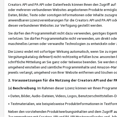
Creators API und PA API oder Datenfeeds können Ihnen den Zugriff auf D
oder mehreren verbundenen Websites angebotenen Produkte ermögliche
Daten, Bilder, Texte oder sonstigen Informationen oder Inhalte zuzugre
anwendbaren Lizenzvereinbarungen für die Creators API und PA API od
diesen verbundenen Websites zur Verfügung gestellt werden.
Sie dürfen den Programminhalt nicht dazu verwenden, geistiges Eigent
verletzen. Sie dürfen Programminhalte nicht verwenden, um direkt ode
maschinelles Lernen oder verwandte Technologien zu entwickeln oder zu
Die Lizenz endet mit sofortiger Wirkung automatisch, wenn Sie zu irg
Vergütungskatalog definiert) nicht rechtzeitig erfüllen bzw. ansonsten
schriftliche Mitteilung an Sie ganz oder teilweise beenden. Sie werden
umgehend einstellen und sämtliche Programminhalte und Amazon-Marke
jeweils verlangt, umgehend von Ihrer Website entfernen und löschen od
2. Voraussetzungen für die Nutzung der Creators API und der P
(a)
Beschreibung
. Im Rahmen dieser Lizenz können wir Ihnen Programmi
• Daten, Bilder, Audio-Dateien, Videos, Logos, Benutzerschnittstellen-
• Textmaterialien, wie beispielsweise Produktinformationen in Textfor
Neben den vorstehenden Produktwerbungsinhalten und dem Zugriff auf 
Zusammenhang mit Creators API und PA API Musterquellcodes und -bibli