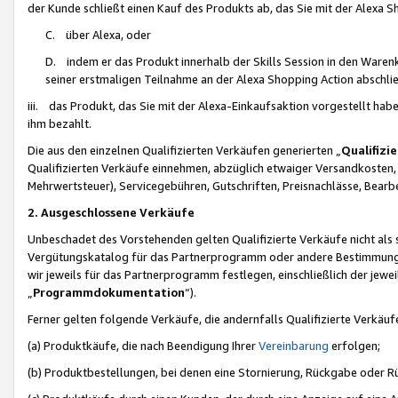
der Kunde schließt einen Kauf des Produkts ab, das Sie mit der Alexa 
C. über Alexa, oder
D. indem er das Produkt innerhalb der Skills Session in den Waren
seiner erstmaligen Teilnahme an der Alexa Shopping Action abschlie
iii. das Produkt, das Sie mit der Alexa-Einkaufsaktion vorgestellt ha
ihm bezahlt.
Die aus den einzelnen Qualifizierten Verkäufen generierten „
Qualifizi
Qualifizierten Verkäufe einnehmen, abzüglich etwaiger Versandkosten
Mehrwertsteuer), Servicegebühren, Gutschriften, Preisnachlässe, Bear
2. Ausgeschlossene Verkäufe
Unbeschadet des Vorstehenden gelten Qualifizierte Verkäufe nicht als
Vergütungskatalog für das Partnerprogramm oder andere Bestimmungen,
wir jeweils für das Partnerprogramm festlegen, einschließlich der jewe
„
Programmdokumentation
“).
Ferner gelten folgende Verkäufe, die andernfalls Qualifizierte Verkä
(a) Produktkäufe, die nach Beendigung Ihrer
Vereinbarung
erfolgen;
(b) Produktbestellungen, bei denen eine Stornierung, Rückgabe oder R