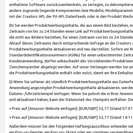
enthaltene Software zurückzuentwickeln, zu zerlegen, zu dekompilier
andere zugrunde liegende Komponenten (wie Modelle, Modellparameter
mit der Creators API, der PA API, Datenfeeds oder in den Produkt Werb
(h) Sie werden Produktwerbungsinhalte, die aus einem Bild bestehen, ni
Zeitraum von bis zu 24 Stunden einen Link auf Produktwerbungsinhalte
die nicht aus Bildern bestehen, für einen Zeitraum von bis zu 24 Stund
Ablauf dieses Zeitraums durch entsprechende Anfrage an die Creators 
Produktwerbungsinhalte aktualisieren und neu darstellen. Sofern wir Ih
Standardidentifikationsnummern (ASINs) für einen unbestimmten Zeitra
Kundenanwendung, dürfen unbeschadet des Vorstehenden Produktwerbu
Zwischenspeicher abgelegt werden. Auf unser Verlangen werden Sie un
die Produktwerbungsinhalte enthält oder nutzt, damit wir Ihre Einhalt
(i) Wenn Sie seltener als stündlich Produktwerbungsinhalte aus Datenfe
Anwendung angezeigten Produktwerbungsinhalte aktualisieren, werden 
Datums-/Uhrzeitstempel einfügen. Wenn Sie jedoch die in Ihrer Anwe
und aktualisiert haben, kann der Datumsteil des Stempels entfallen. Dies
• Preis auf [Amazon-Website einfügen]: [EUR/GBP] 32,77 (Stand 07.01.
• Preis auf [Amazon-Website einfügen]: [EUR/GBP] 32,77 (Stand 14:11 
Außerdem müssen Sie den folgenden Haftungsausschluss entweder neb
ein Pop-up-Fenster, ein Pop-up-Skript oder ein sonstiges vergleichba