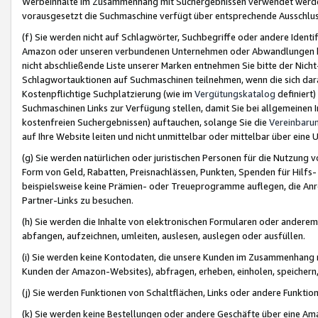
Werbeinhalte im Zusammenhang mit Suchergebnissen verwendet werden,
vorausgesetzt die Suchmaschine verfügt über entsprechende Ausschlu
(f) Sie werden nicht auf Schlagwörter, Suchbegriffe oder andere Ident
Amazon oder unseren verbundenen Unternehmen oder Abwandlungen bzw
nicht abschließende Liste unserer Marken entnehmen Sie bitte der Nich
Schlagwortauktionen auf Suchmaschinen teilnehmen, wenn die sich da
Kostenpflichtige Suchplatzierung (wie im
Vergütungskatalog
definiert
Suchmaschinen Links zur Verfügung stellen, damit Sie bei allgemeinen I
kostenfreien Suchergebnissen) auftauchen, solange Sie die
Vereinbaru
auf Ihre Website leiten und nicht unmittelbar oder mittelbar über eine
(g) Sie werden natürlichen oder juristischen Personen für die Nutzung 
Form von Geld, Rabatten, Preisnachlässen, Punkten, Spenden für Hilfs
beispielsweise keine Prämien- oder Treueprogramme auflegen, die Anrei
Partner-Links zu besuchen.
(h) Sie werden die Inhalte von elektronischen Formularen oder anderem M
abfangen, aufzeichnen, umleiten, auslesen, auslegen oder ausfüllen.
(i) Sie werden keine Kontodaten, die unsere Kunden im Zusammenhang 
Kunden der Amazon-Websites), abfragen, erheben, einholen, speichern,
(j) Sie werden Funktionen von Schaltflächen, Links oder andere Funkti
(k) Sie werden keine Bestellungen oder andere Geschäfte über eine Ama