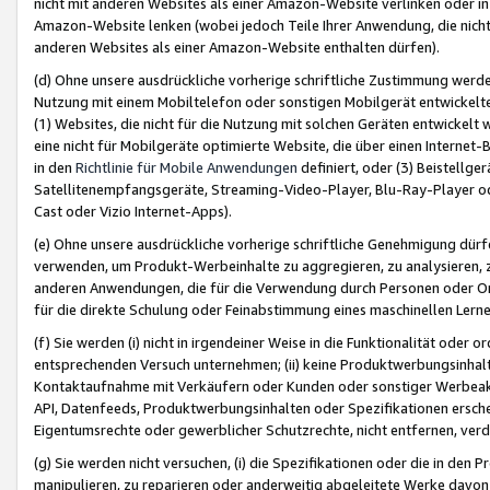
nicht mit anderen Websites als einer Amazon-Website verlinken oder i
Amazon-Website lenken (wobei jedoch Teile Ihrer Anwendung, die nich
anderen Websites als einer Amazon-Website enthalten dürfen).
(d) Ohne unsere ausdrückliche vorherige schriftliche Zustimmung werd
Nutzung mit einem Mobiltelefon oder sonstigen Mobilgerät entwickelt
(1) Websites, die nicht für die Nutzung mit solchen Geräten entwickelt
eine nicht für Mobilgeräte optimierte Website, die über einen Interne
in den
Richtlinie für Mobile Anwendungen
definiert, oder (3) Beistellge
Satellitenempfangsgeräte, Streaming-Video-Player, Blu-Ray-Player ode
Cast oder Vizio Internet-Apps).
(e) Ohne unsere ausdrückliche vorherige schriftliche Genehmigung dürfe
verwenden, um Produkt-Werbeinhalte zu aggregieren, zu analysieren, 
anderen Anwendungen, die für die Verwendung durch Personen oder Or
für die direkte Schulung oder Feinabstimmung eines maschinellen Lern
(f) Sie werden (i) nicht in irgendeiner Weise in die Funktionalität ode
entsprechenden Versuch unternehmen; (ii) keine Produktwerbungsinha
Kontaktaufnahme mit Verkäufern oder Kunden oder sonstiger Werbeaktiv
API, Datenfeeds, Produktwerbungsinhalten oder Spezifikationen erschei
Eigentumsrechte oder gewerblicher Schutzrechte, nicht entfernen, verd
(g) Sie werden nicht versuchen, (i) die Spezifikationen oder die in de
manipulieren, zu reparieren oder anderweitig abgeleitete Werke davon z