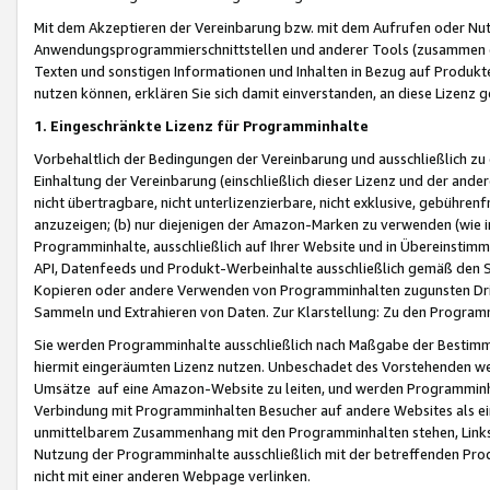
Mit dem Akzeptieren der Vereinbarung bzw. mit dem Aufrufen oder Nutz
Anwendungsprogrammierschnittstellen und anderer Tools (zusammen die
Texten und sonstigen Informationen und Inhalten in Bezug auf Produkte
nutzen können, erklären Sie sich damit einverstanden, an diese Lizenz 
1. Eingeschränkte Lizenz für Programminhalte
Vorbehaltlich der Bedingungen der Vereinbarung und ausschließlich z
Einhaltung der Vereinbarung (einschließlich dieser Lizenz und der ande
nicht übertragbare, nicht unterlizenzierbare, nicht exklusive, gebühren
anzuzeigen; (b) nur diejenigen der Amazon-Marken zu verwenden (wie in 
Programminhalte, ausschließlich auf Ihrer Website und in Übereinstimmu
API, Datenfeeds und Produkt-Werbeinhalte ausschließlich gemäß den Spe
Kopieren oder andere Verwenden von Programminhalten zugunsten Dri
Sammeln und Extrahieren von Daten. Zur Klarstellung: Zu den Program
Sie werden Programminhalte ausschließlich nach Maßgabe der Besti
hiermit eingeräumten Lizenz nutzen. Unbeschadet des Vorstehenden we
Umsätze auf eine Amazon-Website zu leiten, und werden Programminhal
Verbindung mit Programminhalten Besucher auf andere Websites als ein
unmittelbarem Zusammenhang mit den Programminhalten stehen, Links z
Nutzung der Programminhalte ausschließlich mit der betreffenden Pr
nicht mit einer anderen Webpage verlinken.