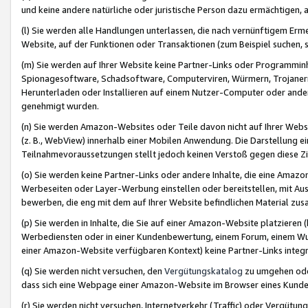
und keine andere natürliche oder juristische Person dazu ermächtigen, a
(l) Sie werden alle Handlungen unterlassen, die nach vernünftigem Erme
Website, auf der Funktionen oder Transaktionen (zum Beispiel suchen, s
(m) Sie werden auf Ihrer Website keine Partner-Links oder Programmin
Spionagesoftware, Schadsoftware, Computerviren, Würmern, Trojaner
Herunterladen oder Installieren auf einem Nutzer-Computer oder ande
genehmigt wurden.
(n) Sie werden Amazon-Websites oder Teile davon nicht auf Ihrer Websi
(z. B., WebView) innerhalb einer Mobilen Anwendung. Die Darstellung ein
Teilnahmevoraussetzungen stellt jedoch keinen Verstoß gegen diese Zif
(o) Sie werden keine Partner-Links oder andere Inhalte, die eine Am
Werbeseiten oder Layer-Werbung einstellen oder bereitstellen, mit Au
bewerben, die eng mit dem auf Ihrer Website befindlichen Material z
(p) Sie werden in Inhalte, die Sie auf einer Amazon-Website platzier
Werbediensten oder in einer Kundenbewertung, einem Forum, einem Wun
einer Amazon-Website verfügbaren Kontext) keine Partner-Links integr
(q) Sie werden nicht versuchen, den
Vergütungskatalog
zu umgehen oder
dass sich eine Webpage einer Amazon-Website im Browser eines Kunden 
(r) Sie werden nicht versuchen, Internetverkehr (Traffic) oder Vergü