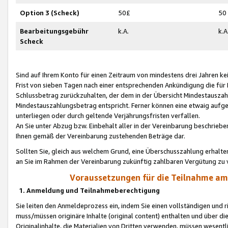
Option 3 (Scheck)
50£
50
Bearbeitungsgebühr
k.A.
k.A
Scheck
Sind auf Ihrem Konto für einen Zeitraum von mindestens drei Jahren kein
Frist von sieben Tagen nach einer entsprechenden Ankündigung die für
Schlussbetrag zurückzuhalten, der dem in der Übersicht Mindestausz
Mindestauszahlungsbetrag entspricht. Ferner können eine etwaig aufg
unterliegen oder durch geltende Verjährungsfristen verfallen.
An Sie unter Abzug bzw. Einbehalt aller in der Vereinbarung beschrieb
Ihnen gemäß der Vereinbarung zustehenden Beträge dar.
Sollten Sie, gleich aus welchem Grund, eine Überschusszahlung erhalte
an Sie im Rahmen der Vereinbarung zukünftig zahlbaren Vergütung zu 
Voraussetzungen für die Teilnahme a
1. Anmeldung und Teilnahmeberechtigung
Sie leiten den Anmeldeprozess ein, indem Sie einen vollständigen und 
muss/müssen originäre Inhalte (original content) enthalten und über d
Originalinhalte, die Materialien von Dritten verwenden, müssen wese