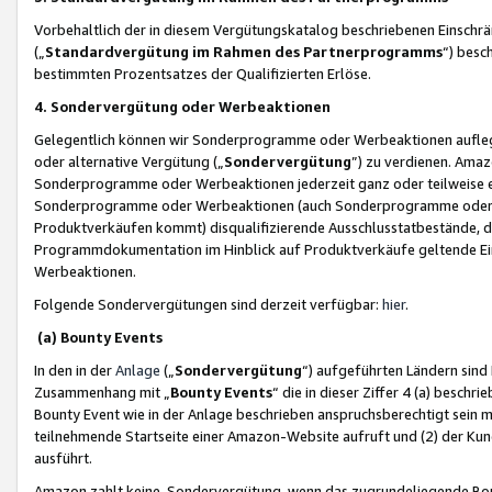
Vorbehaltlich der in diesem Vergütungskatalog beschriebenen Einschr
(„
Standardvergütung im Rahmen des Partnerprogramms
“) besc
bestimmten Prozentsatzes der Qualifizierten Erlöse.
4. Sondervergütung oder Werbeaktionen
Gelegentlich können wir Sonderprogramme oder Werbeaktionen auflegen,
oder alternative Vergütung („
Sondervergütung
”) zu verdienen. Amazo
Sonderprogramme oder Werbeaktionen jederzeit ganz oder teilweise einz
Sonderprogramme oder Werbeaktionen (auch Sonderprogramme oder We
Produktverkäufen kommt) disqualifizierende Ausschlusstatbestände, di
Programmdokumentation im Hinblick auf Produktverkäufe geltende E
Werbeaktionen.
Folgende Sondervergütungen sind derzeit verfügbar:
hier
.
(a) Bounty Events
In den in der
Anlage
(„
Sondervergütung
“) aufgeführten Ländern sind
Zusammenhang mit „
Bounty Events
“ die in dieser Ziffer 4 (a) besch
Bounty Event wie in der Anlage beschrieben anspruchsberechtigt sein mu
teilnehmende Startseite einer Amazon-Website aufruft und (2) der Kun
ausführt.
Amazon zahlt keine Sondervergütung, wenn das zugrundeliegende Boun