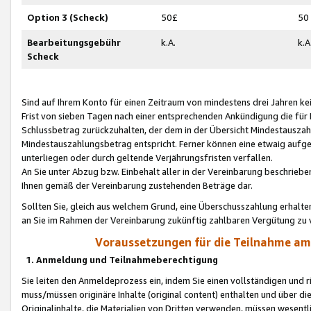
Option 3 (Scheck)
50£
50
Bearbeitungsgebühr
k.A.
k.A
Scheck
Sind auf Ihrem Konto für einen Zeitraum von mindestens drei Jahren kein
Frist von sieben Tagen nach einer entsprechenden Ankündigung die für
Schlussbetrag zurückzuhalten, der dem in der Übersicht Mindestausz
Mindestauszahlungsbetrag entspricht. Ferner können eine etwaig aufg
unterliegen oder durch geltende Verjährungsfristen verfallen.
An Sie unter Abzug bzw. Einbehalt aller in der Vereinbarung beschrieb
Ihnen gemäß der Vereinbarung zustehenden Beträge dar.
Sollten Sie, gleich aus welchem Grund, eine Überschusszahlung erhalte
an Sie im Rahmen der Vereinbarung zukünftig zahlbaren Vergütung zu 
Voraussetzungen für die Teilnahme a
1. Anmeldung und Teilnahmeberechtigung
Sie leiten den Anmeldeprozess ein, indem Sie einen vollständigen und 
muss/müssen originäre Inhalte (original content) enthalten und über d
Originalinhalte, die Materialien von Dritten verwenden, müssen wese