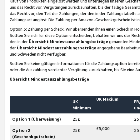
Kauf von Produkten eingelöst werden und unterliegen unseren Geschäf
uns das Recht vor, Vergütungen zurückzuhalten, bis der fällige Gesamt
das Recht vor, den Teil der Zahlungen, der den in der Zahlungstabelle 
Zahlungsart angibst. Die Zahlung per Amazon-Geschenkgutschein ist in
Option 3: Zahlung per Scheck.
Wir übersenden Ihnen einen Scheck in Höh
Sollten Sie sich für diese Option entscheiden, behalten wir uns das Rec
den in der
Übersicht Mindestauszahlungsbeträge
genannten Mindest
der
Übersicht Mindestauszahlungsbeträge
angegebene Bearbeitung
und Schweden nicht verfügbar.
Sollten Sie keine gültigen Informationen für die Zahlungsoption bereit
oder die Auszahlung verdienter Vergütung zurückhalten, bis Sie eine A
Übersicht Mindestauszahlungsbeträge
UK Maxium
UK
FR,
Minimum
un
Option 1 (Überweisung)
25£
25
£5,000
Option 2
25£
25
(Geschenkgutschein)