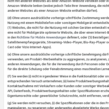
nicht mit anderen Websites als einer Amazon-Website verlinken oder i
Amazon-Website lenken (wobei jedoch Teile Ihrer Anwendung, die nich
anderen Websites als einer Amazon-Website enthalten dürfen).
(d) Ohne unsere ausdrückliche vorherige schriftliche Zustimmung werd
Nutzung mit einem Mobiltelefon oder sonstigen Mobilgerät entwickelt
(1) Websites, die nicht für die Nutzung mit solchen Geräten entwickelt
eine nicht für Mobilgeräte optimierte Website, die über einen Interne
in den
Richtlinie für Mobile Anwendungen
definiert, oder (3) Beistellge
Satellitenempfangsgeräte, Streaming-Video-Player, Blu-Ray-Player ode
Cast oder Vizio Internet-Apps).
(e) Ohne unsere ausdrückliche vorherige schriftliche Genehmigung dürfe
verwenden, um Produkt-Werbeinhalte zu aggregieren, zu analysieren, 
anderen Anwendungen, die für die Verwendung durch Personen oder Or
für die direkte Schulung oder Feinabstimmung eines maschinellen Lern
(f) Sie werden (i) nicht in irgendeiner Weise in die Funktionalität ode
entsprechenden Versuch unternehmen; (ii) keine Produktwerbungsinha
Kontaktaufnahme mit Verkäufern oder Kunden oder sonstiger Werbeaktiv
API, Datenfeeds, Produktwerbungsinhalten oder Spezifikationen erschei
Eigentumsrechte oder gewerblicher Schutzrechte, nicht entfernen, verd
(g) Sie werden nicht versuchen, (i) die Spezifikationen oder die in de
manipulieren, zu reparieren oder anderweitig abgeleitete Werke davon z