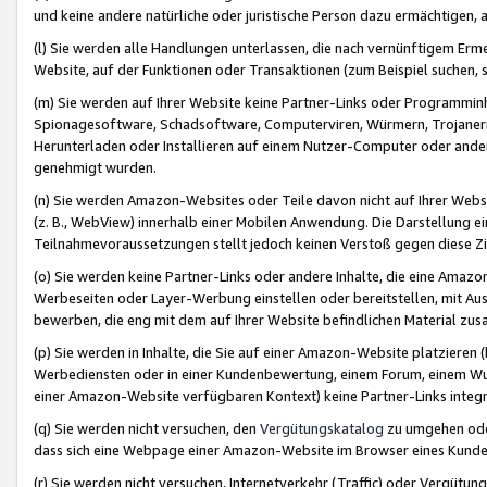
und keine andere natürliche oder juristische Person dazu ermächtigen, a
(l) Sie werden alle Handlungen unterlassen, die nach vernünftigem Erme
Website, auf der Funktionen oder Transaktionen (zum Beispiel suchen, s
(m) Sie werden auf Ihrer Website keine Partner-Links oder Programmin
Spionagesoftware, Schadsoftware, Computerviren, Würmern, Trojaner
Herunterladen oder Installieren auf einem Nutzer-Computer oder ande
genehmigt wurden.
(n) Sie werden Amazon-Websites oder Teile davon nicht auf Ihrer Websi
(z. B., WebView) innerhalb einer Mobilen Anwendung. Die Darstellung ein
Teilnahmevoraussetzungen stellt jedoch keinen Verstoß gegen diese Zif
(o) Sie werden keine Partner-Links oder andere Inhalte, die eine Am
Werbeseiten oder Layer-Werbung einstellen oder bereitstellen, mit Au
bewerben, die eng mit dem auf Ihrer Website befindlichen Material z
(p) Sie werden in Inhalte, die Sie auf einer Amazon-Website platzier
Werbediensten oder in einer Kundenbewertung, einem Forum, einem Wun
einer Amazon-Website verfügbaren Kontext) keine Partner-Links integr
(q) Sie werden nicht versuchen, den
Vergütungskatalog
zu umgehen oder
dass sich eine Webpage einer Amazon-Website im Browser eines Kunden 
(r) Sie werden nicht versuchen, Internetverkehr (Traffic) oder Vergü