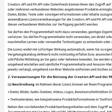
Creators API und PA API oder Datenfeeds können Ihnen den Zugriff auf D
oder mehreren verbundenen Websites angebotenen Produkte ermögliche
Daten, Bilder, Texte oder sonstigen Informationen oder Inhalte zuzugre
anwendbaren Lizenzvereinbarungen für die Creators API und PA API od
diesen verbundenen Websites zur Verfügung gestellt werden.
Sie dürfen den Programminhalt nicht dazu verwenden, geistiges Eigent
verletzen. Sie dürfen Programminhalte nicht verwenden, um direkt ode
maschinelles Lernen oder verwandte Technologien zu entwickeln oder zu
Die Lizenz endet mit sofortiger Wirkung automatisch, wenn Sie zu irg
Vergütungskatalog definiert) nicht rechtzeitig erfüllen bzw. ansonsten
schriftliche Mitteilung an Sie ganz oder teilweise beenden. Sie werden
umgehend einstellen und sämtliche Programminhalte und Amazon-Marke
jeweils verlangt, umgehend von Ihrer Website entfernen und löschen od
2. Voraussetzungen für die Nutzung der Creators API und der P
(a)
Beschreibung
. Im Rahmen dieser Lizenz können wir Ihnen Programmi
• Daten, Bilder, Audio-Dateien, Videos, Logos, Benutzerschnittstellen-
• Textmaterialien, wie beispielsweise Produktinformationen in Textfor
Neben den vorstehenden Produktwerbungsinhalten und dem Zugriff auf 
Zusammenhang mit Creators API und PA API Musterquellcodes und -bibli