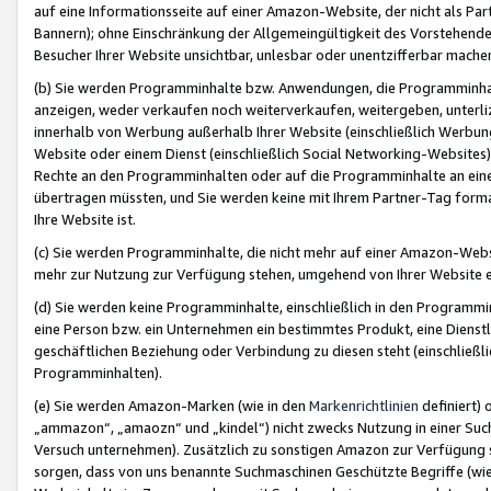
auf eine Informationsseite auf einer Amazon-Website, der nicht als Part
Bannern); ohne Einschränkung der Allgemeingültigkeit des Vorstehende
Besucher Ihrer Website unsichtbar, unlesbar oder unentzifferbar mache
(b) Sie werden Programminhalte bzw. Anwendungen, die Programminhalt
anzeigen, weder verkaufen noch weiterverkaufen, weitergeben, unterli
innerhalb von Werbung außerhalb Ihrer Website (einschließlich Werbun
Website oder einem Dienst (einschließlich Social Networking-Website
Rechte an den Programminhalten oder auf die Programminhalte an eine a
übertragen müssten, und Sie werden keine mit Ihrem Partner-Tag formati
Ihre Website ist.
(c) Sie werden Programminhalte, die nicht mehr auf einer Amazon-Websit
mehr zur Nutzung zur Verfügung stehen, umgehend von Ihrer Website e
(d) Sie werden keine Programminhalte, einschließlich in den Programmin
eine Person bzw. ein Unternehmen ein bestimmtes Produkt, eine Dienstle
geschäftlichen Beziehung oder Verbindung zu diesen steht (einschließli
Programminhalten).
(e) Sie werden Amazon-Marken (wie in den
Markenrichtlinien
definiert) 
„ammazon“, „amaozn“ und „kindel“) nicht zwecks Nutzung in einer Suc
Versuch unternehmen). Zusätzlich zu sonstigen Amazon zur Verfügung 
sorgen, dass von uns benannte Suchmaschinen Geschützte Begriffe (wie 