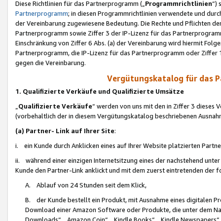
Diese Richtlinien für das Partnerprogramm („
Programmrichtlinien
“)
Partnerprogramm
; in diesen Programmrichtlinien verwendete und durch
der Vereinbarung zugewiesene Bedeutung. Die Rechte und Pflichten de
Partnerprogramm sowie Ziffer 3 der IP-Lizenz für das Partnerprogram
Einschränkung von Ziffer 6 Abs. (a) der Vereinbarung wird hiermit Fol
Partnerprogramm, die IP-Lizenz für das Partnerprogramm oder Ziffer 1
gegen die Vereinbarung.
Vergütungskatalog für das 
1. Qualifizierte Verkäufe und Qualifizierte Umsätze
„
Qualifizierte Verkäufe
“ werden von uns mit den in Ziffer 3 diese
(vorbehaltlich der in diesem Vergütungskatalog beschriebenen Ausnah
(a) Partner- Link auf Ihrer Site
:
i. ein Kunde durch Anklicken eines auf Ihrer Website platzierten Part
ii. während einer einzigen Internetsitzung eines der nachstehend unter (i)
Kunde den Partner-Link anklickt und mit dem zuerst eintretenden der f
A. Ablauf von 24 Stunden seit dem Klick,
B. der Kunde bestellt ein Produkt, mit Ausnahme eines digitalen P
Download einer Amazon Software oder Produkte, die unter dem N
Downloads“, „Amazon Coin“, „Kindle Books“, „Kindle Newspapers“, „