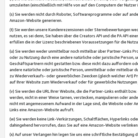
umzuleiten (einschließlich mit Hilfe von auf den Computern der Nutzer i
(s) Sie werden nicht durch Roboter, Softwareprogramme oder auf andere
Amazon-Website generieren.
(t) Sie werden unsere Kundenrezensionen oder Sternebewertungen wed
nutzen, es sei denn, Sie haben über die Creators API und die PA API e
erfüllen die in der Lizenz beschriebenen Voraussetzungen für die Nutzu
(u) Sie werden weder unmittelbar noch mittelbar über Partner-Links P
oder zu Nutzung durch eine andere natürliche oder juristische Person,
Geschäftspartnern nicht gestatten bzw. diese nicht dazu auffordern od
andere natürliche oder juristische Person, unmittelbar oder mittelbar
zu Wiederverkaufs- oder gewerblichen Zwecken (gleich welcher Art) 
auf Ihrer Website zum Wiederverkauf oder für gewerbliche Nutzungen 
(v) Sie werden die URL Ihrer Website, die die Partner-Links enthält b
werden, nicht in einer Weise tarnen, verstecken, manipulieren oder and
nicht mit angemessenem Aufwand in der Lage sind, die Website oder A
Links eine Amazon-Website aufruft.
(w) Sie werden keine Link-Verkürzungen, Schaltflächen, Hyperlinks ode
dahingehend hervorrufen, dass Sie auf eine Amazon-Website verlinken
(x) Auf unser Verlangen hin legen Sie uns eine schriftliche Bestätigung