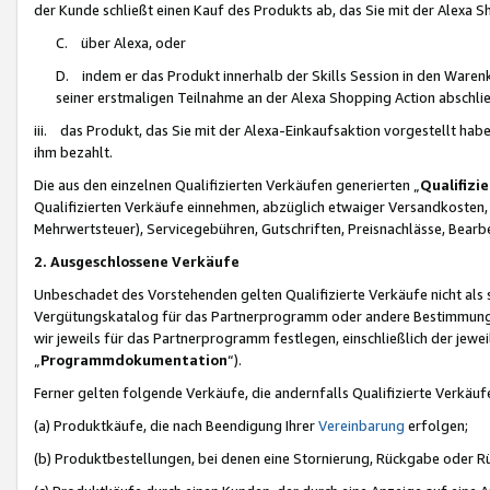
der Kunde schließt einen Kauf des Produkts ab, das Sie mit der Alexa 
C. über Alexa, oder
D. indem er das Produkt innerhalb der Skills Session in den Waren
seiner erstmaligen Teilnahme an der Alexa Shopping Action abschlie
iii. das Produkt, das Sie mit der Alexa-Einkaufsaktion vorgestellt ha
ihm bezahlt.
Die aus den einzelnen Qualifizierten Verkäufen generierten „
Qualifizi
Qualifizierten Verkäufe einnehmen, abzüglich etwaiger Versandkosten
Mehrwertsteuer), Servicegebühren, Gutschriften, Preisnachlässe, Bear
2. Ausgeschlossene Verkäufe
Unbeschadet des Vorstehenden gelten Qualifizierte Verkäufe nicht als
Vergütungskatalog für das Partnerprogramm oder andere Bestimmungen,
wir jeweils für das Partnerprogramm festlegen, einschließlich der jewe
„
Programmdokumentation
“).
Ferner gelten folgende Verkäufe, die andernfalls Qualifizierte Verkä
(a) Produktkäufe, die nach Beendigung Ihrer
Vereinbarung
erfolgen;
(b) Produktbestellungen, bei denen eine Stornierung, Rückgabe oder R