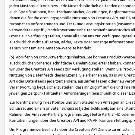
jeden Musterquellcode bzw. jede Musterbibliothek geltenden gesonder
auch Spezifikationen, Benutzerhandbücher, Anleitungen, Begleitmaterial
denen die für die ordnungsgemäße Nutzung von Creators API und PA A
technischen Anforderungen und Test- und Leistungskriterien (zusammen
verwendete Begriff „Produktwerbungsinhalte“ schließt ausdrücklich al
Lizenz zur Verfügung stellen, sowie alle von uns zur Verfügung gestel
ausdrücklich nicht auf Daten, Bilder, Texte oder sonstige Informatione
es sich nicht um eine Amazon-Website handelt.
(b) Abrufen von Produktwerbungsinhalten. Sie können Produkt-Werbein
ausdrückliche vorherige schriftliche Genehmigung erteilt haben, könn
wir über die Creators API Feeds zur Verfügung stellen. Wenn Sie Produk
Nutzung von Datenfeeds dieser Lizenz. Sie erkennen an, dass wir Creat
API oder Datenfeeds jederzeit ändern, auslaufen lassen oder neu veröffe
Verantwortung liegt, sicherzustellen, dass Ihr Zugriff auf die und Ihr
jeweiligen Zeitpunkt aktuellen Anforderungen (einschließlich dieser Liz
Zur Identifizierung Ihres Kontos und zum Stellen von Anfragen an Crea
Schlüssel und einem privaten Schlüssel (jedes Schlüsselpaar eine „Kon
Rahmen des Amazon-Partnerprogramms zugeteilte Partner-ID oder ein
Kontokennungen über den Creators API und PA API Kontoerstellungspro
Um Programmwerbeinhalte über die Creators API Dienste zu erhalten, m