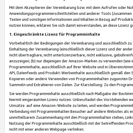
Mit dem Akzeptieren der Vereinbarung bzw. mit dem Aufrufen oder Nutz
Anwendungsprogrammierschnittstellen und anderer Tools (zusammen die
Texten und sonstigen Informationen und Inhalten in Bezug auf Produkte
nutzen können, erklären Sie sich damit einverstanden, an diese Lizenz 
1. Eingeschränkte Lizenz für Programminhalte
Vorbehaltlich der Bedingungen der Vereinbarung und ausschließlich z
Einhaltung der Vereinbarung (einschließlich dieser Lizenz und der ande
nicht übertragbare, nicht unterlizenzierbare, nicht exklusive, gebühren
anzuzeigen; (b) nur diejenigen der Amazon-Marken zu verwenden (wie in 
Programminhalte, ausschließlich auf Ihrer Website und in Übereinstimmu
API, Datenfeeds und Produkt-Werbeinhalte ausschließlich gemäß den Spe
Kopieren oder andere Verwenden von Programminhalten zugunsten Dri
Sammeln und Extrahieren von Daten. Zur Klarstellung: Zu den Program
Sie werden Programminhalte ausschließlich nach Maßgabe der Besti
hiermit eingeräumten Lizenz nutzen. Unbeschadet des Vorstehenden we
Umsätze auf eine Amazon-Website zu leiten, und werden Programminhal
Verbindung mit Programminhalten Besucher auf andere Websites als ein
unmittelbarem Zusammenhang mit den Programminhalten stehen, Links z
Nutzung der Programminhalte ausschließlich mit der betreffenden Pr
nicht mit einer anderen Webpage verlinken.