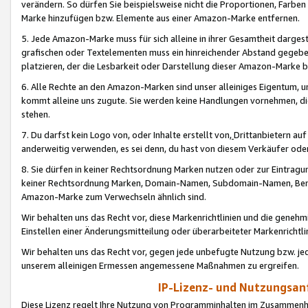
verändern. So dürfen Sie beispielsweise nicht die Proportionen, Farb
Marke hinzufügen bzw. Elemente aus einer Amazon-Marke entfernen.
5. Jede Amazon-Marke muss für sich alleine in ihrer Gesamtheit darge
grafischen oder Textelementen muss ein hinreichender Abstand gegebe
platzieren, der die Lesbarkeit oder Darstellung dieser Amazon-Marke b
6. Alle Rechte an den Amazon-Marken sind unser alleiniges Eigentum, 
kommt alleine uns zugute. Sie werden keine Handlungen vornehmen, 
stehen.
7. Du darfst kein Logo von, oder Inhalte erstellt von,
Drittanbietern au
anderweitig verwenden, es sei denn, du hast von diesem Verkäufer oder
8. Sie dürfen in keiner Rechtsordnung Marken nutzen oder zur Eintragu
keiner Rechtsordnung Marken, Domain-Namen, Subdomain-Namen, Benu
Amazon-Marke zum Verwechseln ähnlich sind.
Wir behalten uns das Recht vor, diese Markenrichtlinien und die gene
Einstellen einer Änderungsmitteilung oder überarbeiteter Markenricht
Wir behalten uns das Recht vor, gegen jede unbefugte Nutzung bzw. jede 
unserem alleinigen Ermessen angemessene Maßnahmen zu ergreifen.
IP-Lizenz- und Nutzungsan
Diese Lizenz regelt Ihre Nutzung von Programminhalten im Zusammen