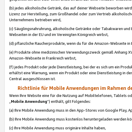
(b) jedes alkoholische Getränk, das auf deiner Webseite beworben wird
Lizenz zur Herstellung, zum Großhandel oder zum Vertrieb alkoholisch
Unternehmens betrieben wird,
(c) Säuglingsnahruhrung, alkoholische Getränke oder Tabakwaren und E
Webseiten in der EU und im Vereinigten Königreich wirbst,
(d) pflanzliche Raucherprodukte, wenn du für die Amazon-Webseite in B
(e) Produkte ohne medizinischen Verwendungszweck gemäß Anhang XVI 
Amazon-Webseite in Frankreich wirbst,
(f) jedes Produkt oder jede Dienstleistung, bei der es sich um ein Prod
erhältst eine Warnung, wenn ein Produkt oder eine Dienstleistung in de
Central ausgeschlossen ist.
Richtlinie für Mobile Anwendungen im Rahmen de
Wenn Ihre Website eine für die Nutzung auf Mobiltelefonen, Tablets 
„
Mobile Anwendung
“) enthält, gilt Folgendes:
(a) Ihre Mobile Anwendung muss in den App-Stores von Google Play, A
(b) Ihre Mobile Anwendung muss kostenlos heruntergeladen werden könn
(c) Ihre Mobile Anwendung muss originäre Inhalte haben,