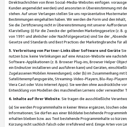
Direktnachrichten von Ihren Social-Media-Websites einfügen. vorausg
Kunden angemeldet werden) und ansonsten in Übereinstimmung mit der
stehen. Auf unser Verlangen stellen Sie uns repräsentative Mustermater
Bestimmungen eingehalten haben. Wir werden die Form und den Inhalt, di
Sie die Zertifizierung nicht in Übereinstimmung mit unserer Aufforderu
Klarstellung: (i) Für die Zwecke der geltenden Marketinggesetze (z. 
von 1991 und ähnlicher oder Nachfolgegesetze) sind Sie der „Absender“ j
Gesetze und Standards und Best Practices der Marketingbranche für 
5. Verbreitung von Partner-Links über Software und Geräte
Sie
nutzen bzw. keine Verlinkungen auf eine Amazon-Website wie nachsteh
Software-Applikationen (z. B. Browser Plug-ins, Browser Helper Objec
ein Endnutzer installieren und ausführen kann) und Geräten, einschlie
Zugelassenen Mobilen Anwendungen); oder (b) im Zusammenhang mit bzw.
Satellitenempfangsgeräte, Streaming-Video-Playern, Blu-Ray-Playern 
Viera Cast oder Vizio Internet Apps). Sie werden ohne ausdrückliche v
Entwicklung von Modellen des maschinellen Lernens oder verwandter 
6. Inhalte auf Ihrer Website
. Sie tragen die ausschließliche Verantwo
(a) Sie werden Programminhalte in keiner Weise ergänzen, löschen oder
Informationen; Sie dürfen aus einer Bilddatei bestehende Programminhal
erhalten bleiben bzw. aus Text bestehende Programminhalte so kürzen, 
Kürzung nicht sachlich falsch oder irreführend wird. Einige Arten von L