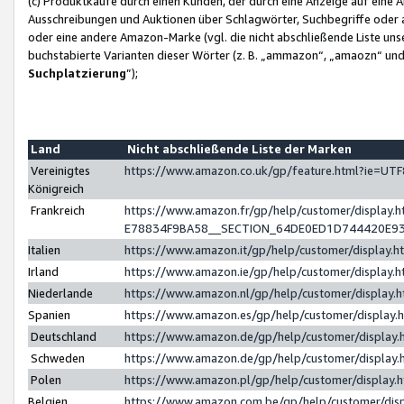
(c) Produktkäufe durch einen Kunden, der durch eine Anzeige auf eine 
Ausschreibungen und Auktionen über Schlagwörter, Suchbegriffe oder 
oder eine andere Amazon-Marke (vgl. die nicht abschließende Liste un
buchstabierte Varianten dieser Wörter (z. B. „ammazon“, „amaozn“ und „
Suchplatzierung
”);
Land
Nicht abschließende Liste der Marken
Vereinigtes
https://www.amazon.co.uk/gp/feature.html?ie=U
Königreich
Frankreich
https://www.amazon.fr/gp/help/customer/displa
E78834F9BA58__SECTION_64DE0ED1D744420E9
Italien
https://www.amazon.it/gp/help/customer/display
Irland
https://www.amazon.ie/gp/help/customer/displa
Niederlande
https://www.amazon.nl/gp/help/customer/display
Spanien
https://www.amazon.es/gp/help/customer/display
Deutschland
https://www.amazon.de/gp/help/customer/displa
Schweden
https://www.amazon.de/gp/help/customer/displa
Polen
https://www.amazon.pl/gp/help/customer/display
Belgien
https://www.amazon.com.be/gp/help/customer/d