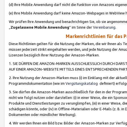
(d) Ihre Mobile Anwendung darf nicht die Funktion von Amazons eige
(e) Ihre Mobile Anwendung darf keine Amazon-Webpages in WebView 
Wir prüfen Ihre Anwendung und benachrichtigen Sie, ob sie angenomm
„
Zugelassene Mobile Anwendung
“ im Sinne der
Vereinbarung
.
Markenrichtlinien für das 
Diese Richtlinien gelten für die Nutzung der Marken, die wir Ihnen als 
müssen jederzeit strikt eingehalten werden, und jede Nutzung der Ama
Lizenzen bezüglich Ihrer Nutzung der Amazon-Marken.
1. SIE DÜRFEN DIE AMAZON-MARKEN AUSSCHLIESSLICH DURCH DARS
AUF EINER AMAZON-WEBSITE MITTELS EINES ENTSPRECHENDEN PART
2. Ihre Nutzung der Amazon-Marken muss (i) im Einklang mit der aktuells
Programmdokumentation (wie im
Vergütungskatalog
definiert) erfolg
3. Sie dürfen die Amazon-Marken ausschließlich für den in der Progr
nicht wie folgt nutzen oder darstellen: (i) in einer Weise, die ein Spo
Produkte und Dienstleistungen zu verunglimpfen, (iii) in einer Weise
schädigen könnte, oder (iv) in Offline-Materialien oder E-Mails (z. B.
Dokumenten oder mündlicher Werbung).
4. Wir werden Ihnen ein Bild bzw. Bilder der Amazon-Marken zur Verfüg