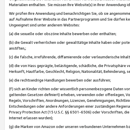
Materialien enthalten. Sie müssen Ihre Website(s) in Ihrer Anwendung ide
Wir prüfen Ihre Anwendung und benachrichtigen Sie, ob sie angenommen
auf Aufnahme Ihrer Website in das Partnerprogramm und Sie dürfen kei
Ungeeignet sind unter anderem Websites:
(a) die sexuelle oder obszöne Inhalte bewerben oder enthalten;
(b) die Gewalt verherrlichen oder gewalttätige Inhalte haben oder pot
anstiften,;
(c) die falsche, irreführende, diffamierende oder verleumderische Inha
(d) die von Hass geprägte, belästigende, schädliche, die Privatsphäre v
Herkunft, Hautfarbe, Geschlecht, Religion, Nationalität, Behinderung, 
(e) die rechtswidrige Handlungen bewerben oder ausführen;
(f) sich an Kinder richten oder wissentlich personenbezogene Daten vo
geltenden Gesetzen definiert) erheben, verwenden oder offenlegen, Vo
Regeln, Vorschriften, Anordnungen, Lizenzen, Genehmigungen, Richtlini
Entscheidungen oder andere Anforderungen einer zuständigen Regierung
Privacy Protection Act (15 U.S.C. §§ 6501-6506) oder Vorschriften, di
Internet erlassen wurden);
(g) die Marken von Amazon oder unseren verbundenen Unternehmen b