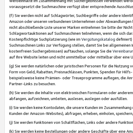
Werbeinhalte im Zusammenhang mit Suchergebnissen verwendet werden,
vorausgesetzt die Suchmaschine verfügt über entsprechende Ausschlu
(f) Sie werden nicht auf Schlagwörter, Suchbegriffe oder andere Ident
Amazon oder unseren verbundenen Unternehmen oder Abwandlungen bzw
nicht abschließende Liste unserer Marken entnehmen Sie bitte der Nich
Schlagwortauktionen auf Suchmaschinen teilnehmen, wenn die sich da
Kostenpflichtige Suchplatzierung (wie im
Vergütungskatalog
definiert
Suchmaschinen Links zur Verfügung stellen, damit Sie bei allgemeinen I
kostenfreien Suchergebnissen) auftauchen, solange Sie die
Vereinbaru
auf Ihre Website leiten und nicht unmittelbar oder mittelbar über eine
(g) Sie werden natürlichen oder juristischen Personen für die Nutzung 
Form von Geld, Rabatten, Preisnachlässen, Punkten, Spenden für Hilfs
beispielsweise keine Prämien- oder Treueprogramme auflegen, die Anrei
Partner-Links zu besuchen.
(h) Sie werden die Inhalte von elektronischen Formularen oder anderem M
abfangen, aufzeichnen, umleiten, auslesen, auslegen oder ausfüllen.
(i) Sie werden keine Kontodaten, die unsere Kunden im Zusammenhang 
Kunden der Amazon-Websites), abfragen, erheben, einholen, speichern,
(j) Sie werden Funktionen von Schaltflächen, Links oder andere Funkti
(k) Sie werden keine Bestellungen oder andere Geschäfte über eine Ama