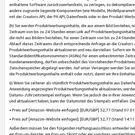
enthaltene Software zurückzuentwickeln, zu zerlegen, zu dekompilier
andere zugrunde liegende Komponenten (wie Modelle, Modellparameter
mit der Creators API, der PA API, Datenfeeds oder in den Produkt Werb
(h) Sie werden Produktwerbungsinhalte, die aus einem Bild bestehen, ni
Zeitraum von bis zu 24 Stunden einen Link auf Produktwerbungsinhalte
die nicht aus Bildern bestehen, für einen Zeitraum von bis zu 24 Stund
Ablauf dieses Zeitraums durch entsprechende Anfrage an die Creators 
Produktwerbungsinhalte aktualisieren und neu darstellen. Sofern wir Ih
Standardidentifikationsnummern (ASINs) für einen unbestimmten Zeitra
Kundenanwendung, dürfen unbeschadet des Vorstehenden Produktwerbu
Zwischenspeicher abgelegt werden. Auf unser Verlangen werden Sie un
die Produktwerbungsinhalte enthält oder nutzt, damit wir Ihre Einhalt
(i) Wenn Sie seltener als stündlich Produktwerbungsinhalte aus Datenfe
Anwendung angezeigten Produktwerbungsinhalte aktualisieren, werden 
Datums-/Uhrzeitstempel einfügen. Wenn Sie jedoch die in Ihrer Anwe
und aktualisiert haben, kann der Datumsteil des Stempels entfallen. Dies
• Preis auf [Amazon-Website einfügen]: [EUR/GBP] 32,77 (Stand 07.01.
• Preis auf [Amazon-Website einfügen]: [EUR/GBP] 32,77 (Stand 14:11 
Außerdem müssen Sie den folgenden Haftungsausschluss entweder neb
ein Pop-up-Fenster, ein Pop-up-Skript oder ein sonstiges vergleichba