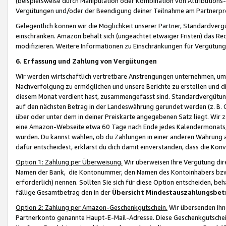
(beispielsweise durch Manipulation oder Kombination von Attributions-
Vergütungen und/oder der Beendigung deiner Teilnahme am Partnerp
Gelegentlich können wir die Möglichkeit unserer Partner, Standardv
einschränken. Amazon behält sich (ungeachtet etwaiger Fristen) das Re
modifizieren. Weitere Informationen zu Einschränkungen für Vergütung
6. Erfassung und Zahlung von Vergütungen
Wir werden wirtschaftlich vertretbare Anstrengungen unternehmen, um 
Nachverfolgung zu ermöglichen und unsere Berichte zu erstellen und di
diesem Monat verdient hast, zusammengefasst sind. Standardvergütung
auf den nächsten Betrag in der Landeswährung gerundet werden (z. B. C
über oder unter dem in deiner Preiskarte angegebenen Satz liegt. Wir
eine Amazon-Webseite etwa 60 Tage nach Ende jedes Kalendermonats, i
wurden. Du kannst wählen, ob du Zahlungen in einer anderen Währung
dafür entscheidest, erklärst du dich damit einverstanden, dass die K
Option 1: Zahlung per Überweisung.
Wir überweisen Ihre Vergütung dir
Namen der Bank, die Kontonummer, den Namen des Kontoinhabers bzw. a
erforderlich) nennen. Sollten Sie sich für diese Option entscheiden, be
fällige Gesamtbetrag den in der
Übersicht Mindestauszahlungsbet
Option 2: Zahlung per Amazon-Geschenkgutschein.
Wir übersenden Ihne
Partnerkonto genannte Haupt-E-Mail-Adresse. Diese Geschenkgutschei