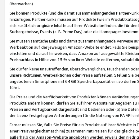
überwachen).
Sie können Produkte (und die damit zusammenhängenden Partner-Links)
hinzufügen. Partner-Links müssen auf Produkte (wie im Produktkatalog de
sich zusätzlich originäre Inhalte auf Ihrer Website befinden, die für 
Suchergebnisse, Events (z. B. Prime Day) oder die Homepages bestimmte
Sie müssen sämtliche Links und damit zusammenhängende Verweise auf z
Werbeaktion auf der jeweiligen Amazon-Website endet. Falls Sie beisp
einstellen und darauf hinweisen, dass Amazon auf ausgewählte Kleidun
Preisnachlass in Höhe von 15 % von Ihrer Website entfernen, sobald di
Sie dürfen keine unzutreffenden, überschwänglichen, täuschenden od
unsere Richtlinien, Werbeaktionen oder Preise aufstellen. Stellen Sie 
angebotenen Smartphone mit 64 GB Speicherkapazität ein, so dürfen S
führt.
Die Preise und die Verfügbarkeit von Produkten können Veränderungen 
Produkte ändern können, dürfen Sie auf Ihrer Website nur Angaben zu P
Preisen und Verfügbarkeit dargestellt sind bedienen oder (b) Sie Daten
der Lizenz festgelegten Anforderungen für die Nutzung von PA API einh
Ferner müssen Sie, falls Sie Preise für ein Produkt auf Ihrer Website in 
einer Preisvergleichsmaschine) zusammen mit Preisen für das gleiche o
außerhalb der Amazon-Website angeboten werden, jeweils den niedrigst