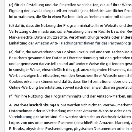
(c) für die Erstellung und das Einstellen von Inhalten, die auf Ihrer We
Eignung der jeweils dargestellten Inhalte (einschließlich sämtlicher 
Informationen, die Sie in einen Partner-Link aufnehmen oder mit diese
(d) dafür, dass die Nutzung der Programminhalte, Ihrer Website und des 
Verletzung oder missbräuchliche Ausübung unserer Rechte bzw. der Recht
Markenrechte, Datenschutzrechte, Veröffentlichungsrechte oder anderer
Einhaltung der
Amazon Anti-Fälschungsrichtlinien für das Partnerpro
(e) dafür, die Verwendung von Cookies, Pixeln und anderen Technologien
Besuchern gesammelten Daten in Übereinstimmung mit den geltenden Ge
und angemessen darzustellen und auf andere Weise die geltenden geset
in sonstiger Weise, einschließlich des ggf. anzuzeigenden Hinweises, d
Werbeanzeigen bereitstellen, von den Besuchern Ihrer Website unmitte
Cookies erkennen können und dafür, dass Sie Informationen über die v
Online-Werbung bereitstellen, soweit nach den anwendbaren gesetzlic
(f) für Ihre Nutzung, der Programminhalte und der Amazon-Marken, u
4. Werbeeinschränkungen.
Sie werden sich nicht an Werbe-, Market
Unternehmen oder in Verbindung mit einer Amazon-Website oder dem Pa
Vereinbarung
gestattet sind. Sie werden sich nicht an Werbeaktivitäten
Logos von uns oder unseren Partnern (einschließlich Amazon-Marken), 
E-Books, physischen Postsendungen, physischen Dokumenten oder in 