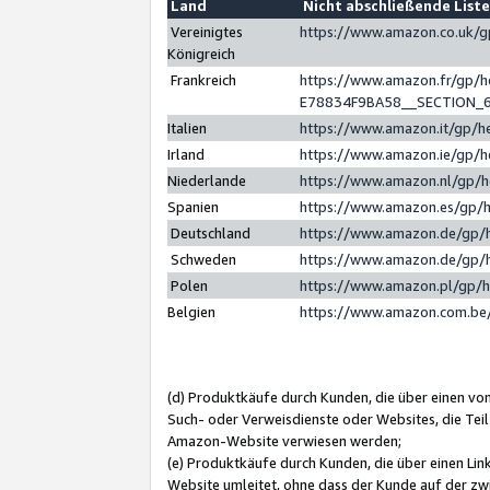
Land
Nicht abschließende List
Vereinigtes
https://www.amazon.co.uk/
Königreich
Frankreich
https://www.amazon.fr/gp/
E78834F9BA58__SECTION_
Italien
https://www.amazon.it/gp/h
Irland
https://www.amazon.ie/gp/
Niederlande
https://www.amazon.nl/gp/
Spanien
https://www.amazon.es/gp/
Deutschland
https://www.amazon.de/gp/
Schweden
https://www.amazon.de/gp/
Polen
https://www.amazon.pl/gp/
Belgien
https://www.amazon.com.be
(d) Produktkäufe durch Kunden, die über einen vo
Such- oder Verweisdienste oder Websites, die Teil
Amazon-Website verwiesen werden;
(e) Produktkäufe durch Kunden, die über einen Li
Website umleitet, ohne dass der Kunde auf der zw