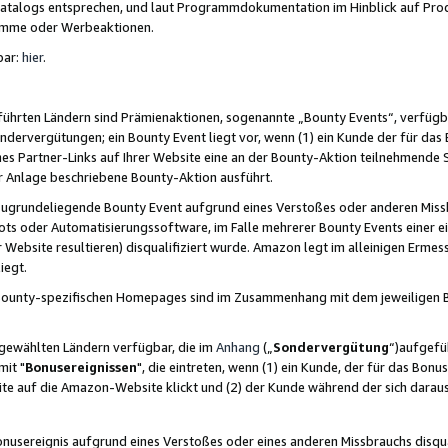
skatalogs entsprechen, und laut Programmdokumentation im Hinblick auf Pr
amme oder Werbeaktionen.
bar:
hier
.
führten Ländern sind Prämienaktionen, sogenannte „Bounty Events“, verfügb
Sondervergütungen; ein Bounty Event liegt vor, wenn (1) ein Kunde der für da
nes Partner-Links auf Ihrer Website eine an der Bounty-Aktion teilnehmende 
er Anlage beschriebene Bounty-Aktion ausführt.
ugrundeliegende Bounty Event aufgrund eines Verstoßes oder anderen Miss
ots oder Automatisierungssoftware, im Falle mehrerer Bounty Events einer e
r Website resultieren) disqualifiziert wurde. Amazon legt im alleinigen Ermess
iegt.
n Bounty-spezifischen Homepages sind im Zusammenhang mit dem jeweiligen
sgewählten Ländern verfügbar, die im
Anhang
(„
Sondervergütung
“)aufgefüh
it "
Bonusereignissen
", die eintreten, wenn (1) ein Kunde, der für das Bon
bsite auf die Amazon-Website klickt und (2) der Kunde während der sich dar
usereignis aufgrund eines Verstoßes oder eines anderen Missbrauchs disqua