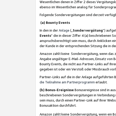
Wesentlichen denen in Ziffer 2 dieses Vergütung
ebenso im Wesentlichen analog für Sonderprogr
Folgende Sondervergütungen sind derzeit verfüg
(a) Bounty Events
In den in der
Anlage
(„
Sondervergütung
“) aufge
Events
“ die in dieser Ziffer 4 (a) beschriebenen 
anspruchsberechtigt sein muss, durch Anklicken ei
der Kunde in der entsprechenden Sitzung die in d
Amazon zahlt keine Sondervergütung, wenn das z
Angabe ungültiger E-Mail-Adressen, Einsatz von B
Bounty Events, die nicht aus Partner-Links auf Ihre
gegeben ist oder ein Verstoß oder Missbrauch vorl
Partner-Links auf die in der Anlage aufgeführte
die Teilnahme am Partnerprogramm
erlaubt.
(b) Bonus-Ereignisse
Bonusereignisse sind in au
beschriebenen Sondervergütungen in Verbindung m
sein muss, durch einen Partner-Link auf Ihrer We
Bonusaktion durchführt.
Amazon zahlt keine Sondervergütung, wenn ein Bon