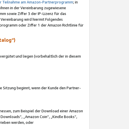
ur Teilnahme am Amazon-Partnerprogramm
; in
 ihnen in der Vereinbarung zugewiesene
m sowie Ziffer 3 der IP-Lizenz für das
 Vereinbarung wird hiermit Folgendes
programm oder Ziffer 1 der Amazon Richtlinie für
talog“)
ergütet und liegen (vorbehaltlich der in diesem
i die Sitzung beginnt, wenn der Kunde den Partner-
Ermessen, zum Beispiel der Download einer Amazon
 Downloads“, „Amazon Coin“, „Kindle Books“,
trieben werden, oder