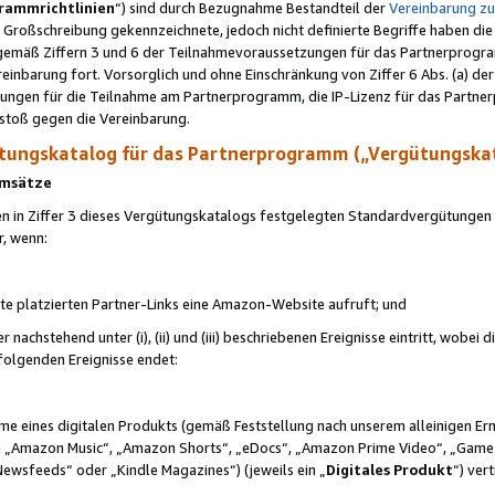
rammrichtlinien
“) sind durch Bezugnahme Bestandteil der
Vereinbarung z
Großschreibung gekennzeichnete, jedoch nicht definierte Begriffe haben die
 gemäß Ziffern 3 und 6 der Teilnahmevoraussetzungen für das Partnerprogram
nbarung fort. Vorsorglich und ohne Einschränkung von Ziffer 6 Abs. (a) der
ungen für die Teilnahme am Partnerprogramm, die IP-Lizenz für das Partner
rstoß gegen die Vereinbarung.
ungskatalog für das Partnerprogramm („Vergütungska
 Umsätze
n in Ziffer 3 dieses Vergütungskatalogs festgelegten Standardvergütungen v
r, wenn:
ite platzierten Partner-Links eine Amazon-Website aufruft; und
r nachstehend unter (i), (ii) und (iii) beschriebenen Ereignisse eintritt, wobe
 folgenden Ereignisse endet:
hme eines digitalen Produkts (gemäß Feststellung nach unserem alleinigen 
 „Amazon Music“, „Amazon Shorts“, „eDocs“, „Amazon Prime Video“, „Game
Newsfeeds“ oder „Kindle Magazines“) (jeweils ein „
Digitales Produkt
“) ver