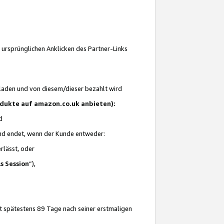
 ursprünglichen Anklicken des Partner-Links
laden und von diesem/dieser bezahlt wird
rodukte auf amazon.co.uk anbieten):
d
 und endet, wenn der Kunde entweder:
erlässt, oder
ls Session
“),
t spätestens 89 Tage nach seiner erstmaligen