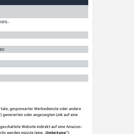
89F6-
280
ortale, gesponserter Werbedienste oder andere
“) generierten oder angezeigten Link auf eine
ngeschaltete Website indirekt auf eine Amazon-
ktiv werden müsste (eine „
Umleitung
“);