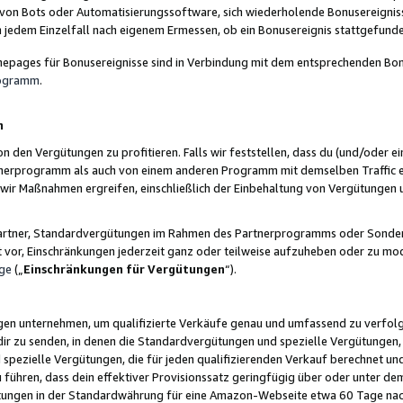
 von Bots oder Automatisierungssoftware, sich wiederholende Bonusereignisse
n jedem Einzelfall nach eigenem Ermessen, ob ein Bonusereignis stattgefund
epages für Bonusereignisse sind in Verbindung mit dem entsprechenden Bonu
rogramm
.
n
den Vergütungen zu profitieren. Falls wir feststellen, dass du (und/oder ein
erprogramm als auch von einem anderen Programm mit demselben Traffic ei
n wir Maßnahmen ergreifen, einschließlich der Einbehaltung von Vergütunge
r Partner, Standardvergütungen im Rahmen des Partnerprogramms oder Sonde
ht vor, Einschränkungen jederzeit ganz oder teilweise aufzuheben oder zu mod
ge
(„
Einschränkungen für Vergütungen
“).
ngen unternehmen, um qualifizierte Verkäufe genau und umfassend zu verfol
dir zu senden, in denen die Standardvergütungen und spezielle Vergütungen, 
pezielle Vergütungen, die für jeden qualifizierenden Verkauf berechnet un
 führen, dass dein effektiver Provisionssatz geringfügig über oder unter dem
ungen in der Standardwährung für eine Amazon-Webseite etwa 60 Tage nach