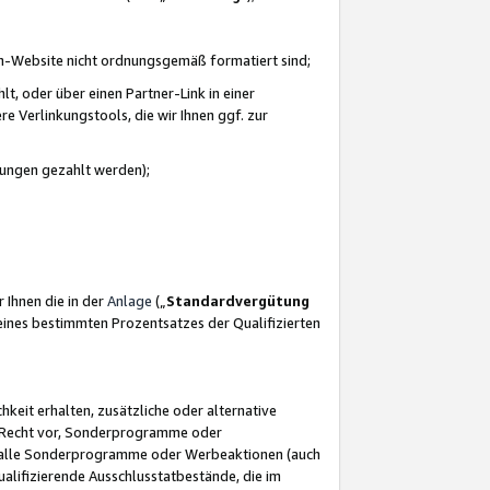
azon-Website nicht ordnungsgemäß formatiert sind;
, oder über einen Partner-Link in einer
e Verlinkungstools, die wir Ihnen ggf. zur
ütungen gezahlt werden);
 Ihnen die in der
Anlage
(„
Standardvergütung
ines bestimmten Prozentsatzes der Qualifizierten
eit erhalten, zusätzliche oder alternative
as Recht vor, Sonderprogramme oder
für alle Sonderprogramme oder Werbeaktionen (auch
lifizierende Ausschlusstatbestände, die im