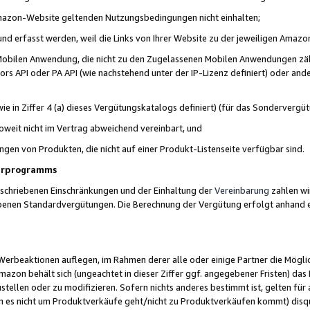
 Amazon-Website geltenden Nutzungsbedingungen nicht einhalten;
t und erfasst werden, weil die Links von Ihrer Website zu der jeweiligen Am
 Mobilen Anwendung, die nicht zu den Zugelassenen Mobilen Anwendungen zählt
s API oder PA API (wie nachstehend unter der IP-Lizenz definiert) oder ander
ie in Ziffer 4 (a) dieses Vergütungskatalogs definiert) (für das Sonderverg
weit nicht im Vertrag abweichend vereinbart, und
ngen von Produkten, die nicht auf einer Produkt-Listenseite verfügbar sind.
nerprogramms
eschriebenen Einschränkungen und der Einhaltung der
Vereinbarung
zahlen wir
ebenen Standardvergütungen. Die Berechnung der Vergütung erfolgt anhand e
beaktionen auflegen, im Rahmen derer alle oder einige Partner die Möglichk
Amazon behält sich (ungeachtet in dieser Ziffer ggf. angegebener Fristen) d
ustellen oder zu modifizieren. Sofern nichts anderes bestimmt ist, gelten 
s nicht um Produktverkäufe geht/nicht zu Produktverkäufen kommt) disqua