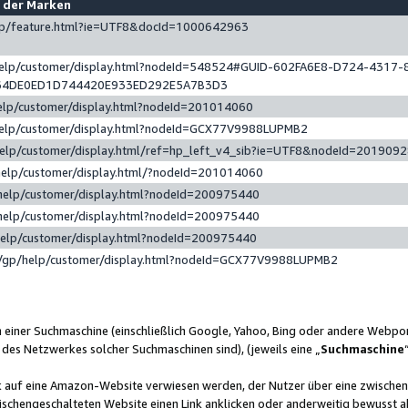
e der Marken
gp/feature.html?ie=UTF8&docId=1000642963
help/customer/display.html?nodeId=548524#GUID-602FA6E8-D724-4317-
64DE0ED1D744420E933ED292E5A7B3D3
elp/customer/display.html?nodeId=201014060
help/customer/display.html?nodeId=GCX77V9988LUPMB2
help/customer/display.html/ref=hp_left_v4_sib?ie=UTF8&nodeId=201909
help/customer/display.html/?nodeId=201014060
help/customer/display.html?nodeId=200975440
help/customer/display.html?nodeId=200975440
help/customer/display.html?nodeId=200975440
/gp/help/customer/display.html?nodeId=GCX77V9988LUPMB2
n einer Suchmaschine (einschließlich Google, Yahoo, Bing oder andere Webp
 des Netzwerkes solcher Suchmaschinen sind), (jeweils eine „
Suchmaschine
nk auf eine Amazon-Website verwiesen werden, der Nutzer über eine zwische
ischengeschalteten Website einen Link anklicken oder anderweitig bewusst a