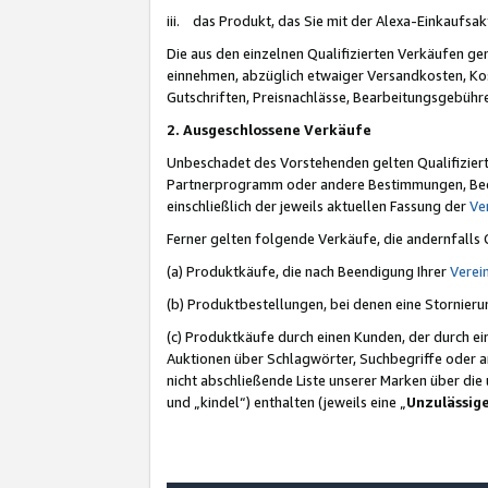
iii. das Produkt, das Sie mit der Alexa-Einkaufsa
Die aus den einzelnen Qualifizierten Verkäufen gen
einnehmen, abzüglich etwaiger Versandkosten, Ko
Gutschriften, Preisnachlässe, Bearbeitungsgebühr
2. Ausgeschlossene Verkäufe
Unbeschadet des Vorstehenden gelten Qualifiziert
Partnerprogramm oder andere Bestimmungen, Beding
einschließlich der jeweils aktuellen Fassung der
Ve
Ferner gelten folgende Verkäufe, die andernfalls
(a) Produktkäufe, die nach Beendigung Ihrer
Verei
(b) Produktbestellungen, bei denen eine Stornier
(c) Produktkäufe durch einen Kunden, der durch e
Auktionen über Schlagwörter, Suchbegriffe oder a
nicht abschließende Liste unserer Marken über di
und „kindel“) enthalten (jeweils eine „
Unzulässig