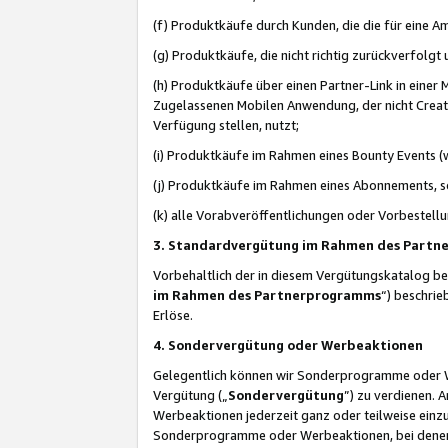
(f) Produktkäufe durch Kunden, die die für eine
(g) Produktkäufe, die nicht richtig zurückverfolg
(h) Produktkäufe über einen Partner-Link in einer
Zugelassenen Mobilen Anwendung, der nicht Creator
Verfügung stellen, nutzt;
(i) Produktkäufe im Rahmen eines Bounty Events (w
(j) Produktkäufe im Rahmen eines Abonnements, so
(k) alle Vorabveröffentlichungen oder Vorbestellu
3. Standardvergütung im Rahmen des Part
Vorbehaltlich der in diesem Vergütungskatalog b
im Rahmen des Partnerprogramms
“) beschri
Erlöse.
4. Sondervergütung oder Werbeaktionen
Gelegentlich können wir Sonderprogramme oder Wer
Vergütung („
Sondervergütung
”) zu verdienen. 
Werbeaktionen jederzeit ganz oder teilweise einz
Sonderprogramme oder Werbeaktionen, bei denen e