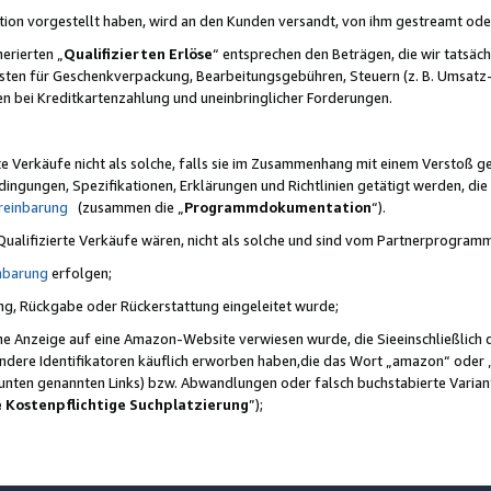
ktion vorgestellt haben, wird an den Kunden versandt, von ihm gestreamt od
erierten „
Qualifizierten Erlöse
“ entsprechen den Beträgen, die wir tatsäch
sten für Geschenkverpackung, Bearbeitungsgebühren, Steuern (z. B. Umsatz-
en bei Kreditkartenzahlung und uneinbringlicher Forderungen.
e Verkäufe nicht als solche, falls sie im Zusammenhang mit einem Verstoß 
ungen, Spezifikationen, Erklärungen und Richtlinien getätigt werden, die 
reinbarung
(zusammen die „
Programmdokumentation
“).
 Qualifizierte Verkäufe wären, nicht als solche und sind vom Partnerprogra
nbarung
erfolgen;
ung, Rückgabe oder Rückerstattung eingeleitet wurde;
ine Anzeige auf eine Amazon-Website verwiesen wurde, die Sieeinschließlich
ndere Identifikatoren käuflich erworben haben,die das Wort „amazon“ oder 
e unten genannten Links) bzw. Abwandlungen oder falsch buchstabierte Varia
e Kostenpflichtige Suchplatzierung
”);