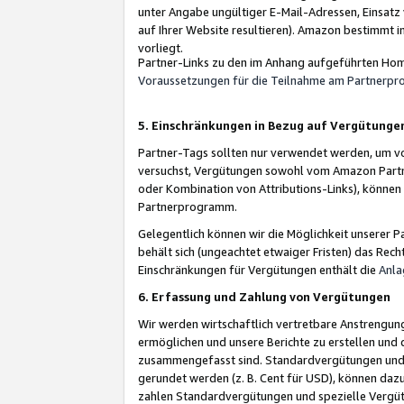
unter Angabe ungültiger E-Mail-Adressen, Einsatz
auf Ihrer Website resultieren). Amazon bestimmt i
vorliegt.
Partner-Links zu den im Anhang aufgeführten Hom
Voraussetzungen für die Teilnahme am Partnerp
5. Einschränkungen in Bezug auf Vergütunge
Partner-Tags sollten nur verwendet werden, um von 
versuchst, Vergütungen sowohl vom Amazon Partn
oder Kombination von Attributions-Links), könne
Partnerprogramm.
Gelegentlich können wir die Möglichkeit unsere
behält sich (ungeachtet etwaiger Fristen) das Rec
Einschränkungen für Vergütungen enthält die
Anla
6. Erfassung und Zahlung von Vergütungen
Wir werden wirtschaftlich vertretbare Anstrengu
ermöglichen und unsere Berichte zu erstellen und 
zusammengefasst sind. Standardvergütungen und s
gerundet werden (z. B. Cent für USD), können dazu
zahlen Standardvergütungen und spezielle Vergüt