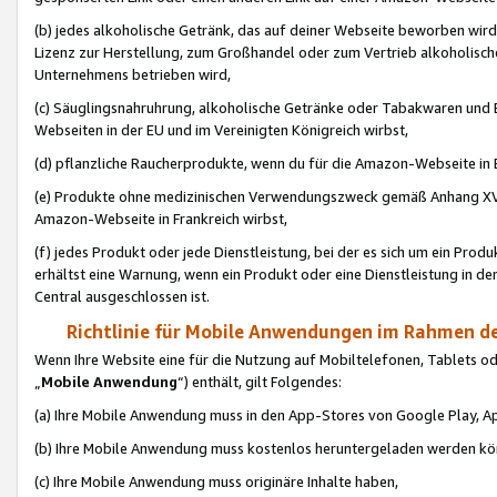
(b) jedes alkoholische Getränk, das auf deiner Webseite beworben wird
Lizenz zur Herstellung, zum Großhandel oder zum Vertrieb alkoholisch
Unternehmens betrieben wird,
(c) Säuglingsnahruhrung, alkoholische Getränke oder Tabakwaren und E
Webseiten in der EU und im Vereinigten Königreich wirbst,
(d) pflanzliche Raucherprodukte, wenn du für die Amazon-Webseite in B
(e) Produkte ohne medizinischen Verwendungszweck gemäß Anhang XVI 
Amazon-Webseite in Frankreich wirbst,
(f) jedes Produkt oder jede Dienstleistung, bei der es sich um ein Prod
erhältst eine Warnung, wenn ein Produkt oder eine Dienstleistung in de
Central ausgeschlossen ist.
Richtlinie für Mobile Anwendungen im Rahmen de
Wenn Ihre Website eine für die Nutzung auf Mobiltelefonen, Tablets 
„
Mobile Anwendung
“) enthält, gilt Folgendes:
(a) Ihre Mobile Anwendung muss in den App-Stores von Google Play, A
(b) Ihre Mobile Anwendung muss kostenlos heruntergeladen werden könn
(c) Ihre Mobile Anwendung muss originäre Inhalte haben,