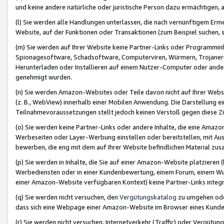
und keine andere natürliche oder juristische Person dazu ermächtigen, a
(l) Sie werden alle Handlungen unterlassen, die nach vernünftigem Erme
Website, auf der Funktionen oder Transaktionen (zum Beispiel suchen, s
(m) Sie werden auf Ihrer Website keine Partner-Links oder Programmin
Spionagesoftware, Schadsoftware, Computerviren, Würmern, Trojaner
Herunterladen oder Installieren auf einem Nutzer-Computer oder ande
genehmigt wurden.
(n) Sie werden Amazon-Websites oder Teile davon nicht auf Ihrer Websi
(z. B., WebView) innerhalb einer Mobilen Anwendung. Die Darstellung ein
Teilnahmevoraussetzungen stellt jedoch keinen Verstoß gegen diese Zif
(o) Sie werden keine Partner-Links oder andere Inhalte, die eine Am
Werbeseiten oder Layer-Werbung einstellen oder bereitstellen, mit Au
bewerben, die eng mit dem auf Ihrer Website befindlichen Material z
(p) Sie werden in Inhalte, die Sie auf einer Amazon-Website platzier
Werbediensten oder in einer Kundenbewertung, einem Forum, einem Wun
einer Amazon-Website verfügbaren Kontext) keine Partner-Links integr
(q) Sie werden nicht versuchen, den
Vergütungskatalog
zu umgehen oder
dass sich eine Webpage einer Amazon-Website im Browser eines Kunden 
(r) Sie werden nicht versuchen, Internetverkehr (Traffic) oder Vergü