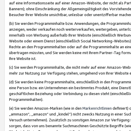
auf eine Informationsseite auf einer Amazon-Website, der nicht als Part
Bannern); ohne Einschränkung der Allgemeingültigkeit des Vorstehende
Besucher Ihrer Website unsichtbar, unlesbar oder unentzifferbar mache
(b) Sie werden Programminhalte bzw. Anwendungen, die Programminhalt
anzeigen, weder verkaufen noch weiterverkaufen, weitergeben, unterli
innerhalb von Werbung außerhalb Ihrer Website (einschließlich Werbun
Website oder einem Dienst (einschließlich Social Networking-Website
Rechte an den Programminhalten oder auf die Programminhalte an eine a
übertragen müssten, und Sie werden keine mit Ihrem Partner-Tag formati
Ihre Website ist.
(c) Sie werden Programminhalte, die nicht mehr auf einer Amazon-Websit
mehr zur Nutzung zur Verfügung stehen, umgehend von Ihrer Website e
(d) Sie werden keine Programminhalte, einschließlich in den Programmin
eine Person bzw. ein Unternehmen ein bestimmtes Produkt, eine Dienstle
geschäftlichen Beziehung oder Verbindung zu diesen steht (einschließli
Programminhalten).
(e) Sie werden Amazon-Marken (wie in den
Markenrichtlinien
definiert) 
„ammazon“, „amaozn“ und „kindel“) nicht zwecks Nutzung in einer Suc
Versuch unternehmen). Zusätzlich zu sonstigen Amazon zur Verfügung 
sorgen, dass von uns benannte Suchmaschinen Geschützte Begriffe (wie 