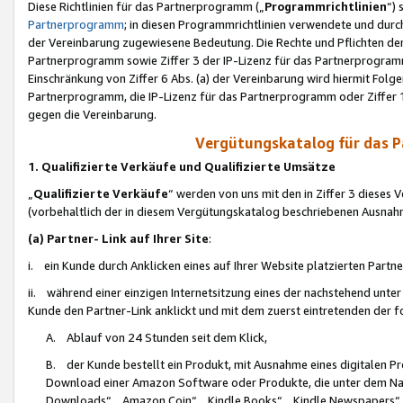
Diese Richtlinien für das Partnerprogramm („
Programmrichtlinien
“)
Partnerprogramm
; in diesen Programmrichtlinien verwendete und durch
der Vereinbarung zugewiesene Bedeutung. Die Rechte und Pflichten de
Partnerprogramm sowie Ziffer 3 der IP-Lizenz für das Partnerprogram
Einschränkung von Ziffer 6 Abs. (a) der Vereinbarung wird hiermit Fol
Partnerprogramm, die IP-Lizenz für das Partnerprogramm oder Ziffer 1
gegen die Vereinbarung.
Vergütungskatalog für das 
1. Qualifizierte Verkäufe und Qualifizierte Umsätze
„
Qualifizierte Verkäufe
“ werden von uns mit den in Ziffer 3 diese
(vorbehaltlich der in diesem Vergütungskatalog beschriebenen Ausnah
(a) Partner- Link auf Ihrer Site
:
i. ein Kunde durch Anklicken eines auf Ihrer Website platzierten Part
ii. während einer einzigen Internetsitzung eines der nachstehend unter (i)
Kunde den Partner-Link anklickt und mit dem zuerst eintretenden der f
A. Ablauf von 24 Stunden seit dem Klick,
B. der Kunde bestellt ein Produkt, mit Ausnahme eines digitalen P
Download einer Amazon Software oder Produkte, die unter dem N
Downloads“, „Amazon Coin“, „Kindle Books“, „Kindle Newspapers“, „