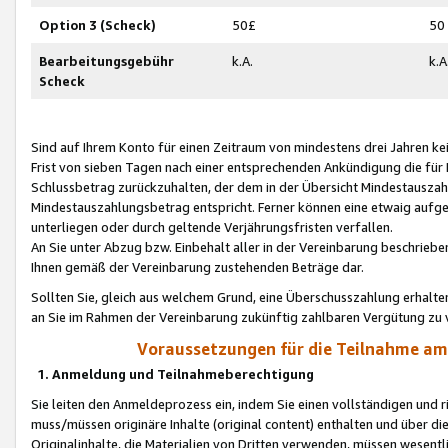
Option 3 (Scheck)
50£
50
Bearbeitungsgebühr
k.A.
k.A
Scheck
Sind auf Ihrem Konto für einen Zeitraum von mindestens drei Jahren kein
Frist von sieben Tagen nach einer entsprechenden Ankündigung die für
Schlussbetrag zurückzuhalten, der dem in der Übersicht Mindestausz
Mindestauszahlungsbetrag entspricht. Ferner können eine etwaig aufg
unterliegen oder durch geltende Verjährungsfristen verfallen.
An Sie unter Abzug bzw. Einbehalt aller in der Vereinbarung beschrieb
Ihnen gemäß der Vereinbarung zustehenden Beträge dar.
Sollten Sie, gleich aus welchem Grund, eine Überschusszahlung erhalte
an Sie im Rahmen der Vereinbarung zukünftig zahlbaren Vergütung zu 
Voraussetzungen für die Teilnahme a
1. Anmeldung und Teilnahmeberechtigung
Sie leiten den Anmeldeprozess ein, indem Sie einen vollständigen und 
muss/müssen originäre Inhalte (original content) enthalten und über d
Originalinhalte, die Materialien von Dritten verwenden, müssen wese