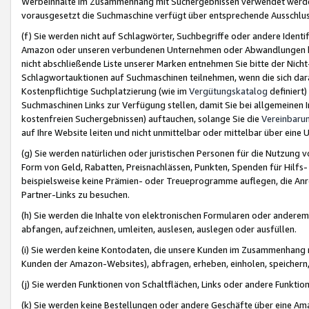
Werbeinhalte im Zusammenhang mit Suchergebnissen verwendet werden,
vorausgesetzt die Suchmaschine verfügt über entsprechende Ausschlu
(f) Sie werden nicht auf Schlagwörter, Suchbegriffe oder andere Ident
Amazon oder unseren verbundenen Unternehmen oder Abwandlungen bzw
nicht abschließende Liste unserer Marken entnehmen Sie bitte der Nich
Schlagwortauktionen auf Suchmaschinen teilnehmen, wenn die sich da
Kostenpflichtige Suchplatzierung (wie im
Vergütungskatalog
definiert
Suchmaschinen Links zur Verfügung stellen, damit Sie bei allgemeinen I
kostenfreien Suchergebnissen) auftauchen, solange Sie die
Vereinbaru
auf Ihre Website leiten und nicht unmittelbar oder mittelbar über eine
(g) Sie werden natürlichen oder juristischen Personen für die Nutzung 
Form von Geld, Rabatten, Preisnachlässen, Punkten, Spenden für Hilfs
beispielsweise keine Prämien- oder Treueprogramme auflegen, die Anrei
Partner-Links zu besuchen.
(h) Sie werden die Inhalte von elektronischen Formularen oder anderem M
abfangen, aufzeichnen, umleiten, auslesen, auslegen oder ausfüllen.
(i) Sie werden keine Kontodaten, die unsere Kunden im Zusammenhang 
Kunden der Amazon-Websites), abfragen, erheben, einholen, speichern,
(j) Sie werden Funktionen von Schaltflächen, Links oder andere Funkti
(k) Sie werden keine Bestellungen oder andere Geschäfte über eine Ama