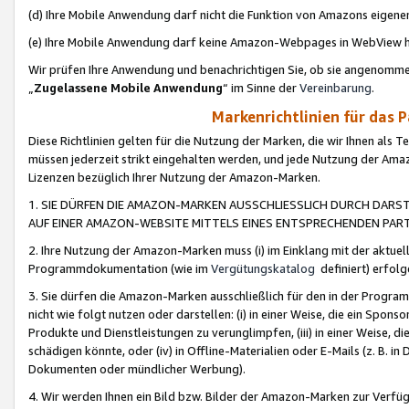
(d) Ihre Mobile Anwendung darf nicht die Funktion von Amazons eige
(e) Ihre Mobile Anwendung darf keine Amazon-Webpages in WebView 
Wir prüfen Ihre Anwendung und benachrichtigen Sie, ob sie angenomm
„
Zugelassene Mobile Anwendung
“ im Sinne der
Vereinbarung
.
Markenrichtlinien für das 
Diese Richtlinien gelten für die Nutzung der Marken, die wir Ihnen als 
müssen jederzeit strikt eingehalten werden, und jede Nutzung der Ama
Lizenzen bezüglich Ihrer Nutzung der Amazon-Marken.
1. SIE DÜRFEN DIE AMAZON-MARKEN AUSSCHLIESSLICH DURCH DARS
AUF EINER AMAZON-WEBSITE MITTELS EINES ENTSPRECHENDEN PART
2. Ihre Nutzung der Amazon-Marken muss (i) im Einklang mit der aktuells
Programmdokumentation (wie im
Vergütungskatalog
definiert) erfolg
3. Sie dürfen die Amazon-Marken ausschließlich für den in der Progr
nicht wie folgt nutzen oder darstellen: (i) in einer Weise, die ein Spo
Produkte und Dienstleistungen zu verunglimpfen, (iii) in einer Weise
schädigen könnte, oder (iv) in Offline-Materialien oder E-Mails (z. B.
Dokumenten oder mündlicher Werbung).
4. Wir werden Ihnen ein Bild bzw. Bilder der Amazon-Marken zur Verfüg