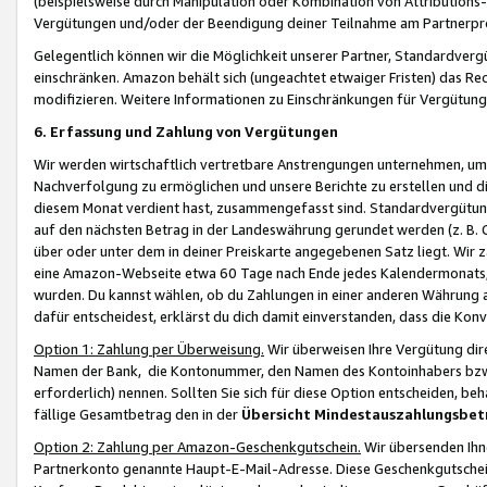
(beispielsweise durch Manipulation oder Kombination von Attributions-
Vergütungen und/oder der Beendigung deiner Teilnahme am Partnerp
Gelegentlich können wir die Möglichkeit unserer Partner, Standardv
einschränken. Amazon behält sich (ungeachtet etwaiger Fristen) das Re
modifizieren. Weitere Informationen zu Einschränkungen für Vergütung
6. Erfassung und Zahlung von Vergütungen
Wir werden wirtschaftlich vertretbare Anstrengungen unternehmen, um 
Nachverfolgung zu ermöglichen und unsere Berichte zu erstellen und di
diesem Monat verdient hast, zusammengefasst sind. Standardvergütung
auf den nächsten Betrag in der Landeswährung gerundet werden (z. B. C
über oder unter dem in deiner Preiskarte angegebenen Satz liegt. Wir
eine Amazon-Webseite etwa 60 Tage nach Ende jedes Kalendermonats, i
wurden. Du kannst wählen, ob du Zahlungen in einer anderen Währung
dafür entscheidest, erklärst du dich damit einverstanden, dass die K
Option 1: Zahlung per Überweisung.
Wir überweisen Ihre Vergütung dir
Namen der Bank, die Kontonummer, den Namen des Kontoinhabers bzw. a
erforderlich) nennen. Sollten Sie sich für diese Option entscheiden, be
fällige Gesamtbetrag den in der
Übersicht Mindestauszahlungsbet
Option 2: Zahlung per Amazon-Geschenkgutschein.
Wir übersenden Ihne
Partnerkonto genannte Haupt-E-Mail-Adresse. Diese Geschenkgutschei