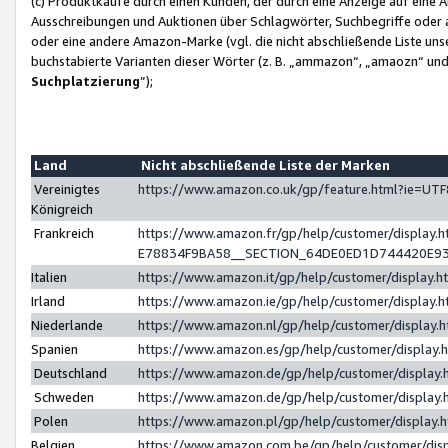
(c) Produktkäufe durch einen Kunden, der durch eine Anzeige auf eine 
Ausschreibungen und Auktionen über Schlagwörter, Suchbegriffe oder 
oder eine andere Amazon-Marke (vgl. die nicht abschließende Liste un
buchstabierte Varianten dieser Wörter (z. B. „ammazon“, „amaozn“ und „
Suchplatzierung
”);
Land
Nicht abschließende Liste der Marken
Vereinigtes
https://www.amazon.co.uk/gp/feature.html?ie=U
Königreich
Frankreich
https://www.amazon.fr/gp/help/customer/displa
E78834F9BA58__SECTION_64DE0ED1D744420E9
Italien
https://www.amazon.it/gp/help/customer/display
Irland
https://www.amazon.ie/gp/help/customer/displa
Niederlande
https://www.amazon.nl/gp/help/customer/display
Spanien
https://www.amazon.es/gp/help/customer/display
Deutschland
https://www.amazon.de/gp/help/customer/displa
Schweden
https://www.amazon.de/gp/help/customer/displa
Polen
https://www.amazon.pl/gp/help/customer/display
Belgien
https://www.amazon.com.be/gp/help/customer/d