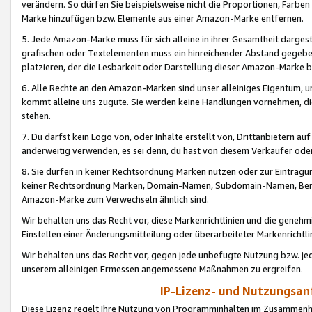
verändern. So dürfen Sie beispielsweise nicht die Proportionen, Farb
Marke hinzufügen bzw. Elemente aus einer Amazon-Marke entfernen.
5. Jede Amazon-Marke muss für sich alleine in ihrer Gesamtheit darge
grafischen oder Textelementen muss ein hinreichender Abstand gegebe
platzieren, der die Lesbarkeit oder Darstellung dieser Amazon-Marke b
6. Alle Rechte an den Amazon-Marken sind unser alleiniges Eigentum, 
kommt alleine uns zugute. Sie werden keine Handlungen vornehmen, 
stehen.
7. Du darfst kein Logo von, oder Inhalte erstellt von,
Drittanbietern au
anderweitig verwenden, es sei denn, du hast von diesem Verkäufer oder
8. Sie dürfen in keiner Rechtsordnung Marken nutzen oder zur Eintragu
keiner Rechtsordnung Marken, Domain-Namen, Subdomain-Namen, Benu
Amazon-Marke zum Verwechseln ähnlich sind.
Wir behalten uns das Recht vor, diese Markenrichtlinien und die gene
Einstellen einer Änderungsmitteilung oder überarbeiteter Markenricht
Wir behalten uns das Recht vor, gegen jede unbefugte Nutzung bzw. jede 
unserem alleinigen Ermessen angemessene Maßnahmen zu ergreifen.
IP-Lizenz- und Nutzungsan
Diese Lizenz regelt Ihre Nutzung von Programminhalten im Zusammen