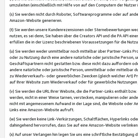
umzuleiten (einschließlich mit Hilfe von auf den Computern der Nutzer i
(s) Sie werden nicht durch Roboter, Softwareprogramme oder auf andere
Amazon-Website generieren.
(t) Sie werden unsere Kundenrezensionen oder Sternebewertungen wed
nutzen, es sei denn, Sie haben über die Creators API und die PA API e
erfüllen die in der Lizenz beschriebenen Voraussetzungen für die Nutzu
(u) Sie werden weder unmittelbar noch mittelbar über Partner-Links P
oder zu Nutzung durch eine andere natürliche oder juristische Person,
Geschäftspartnern nicht gestatten bzw. diese nicht dazu auffordern od
andere natürliche oder juristische Person, unmittelbar oder mittelbar
zu Wiederverkaufs- oder gewerblichen Zwecken (gleich welcher Art) 
auf Ihrer Website zum Wiederverkauf oder für gewerbliche Nutzungen 
(v) Sie werden die URL Ihrer Website, die die Partner-Links enthält b
werden, nicht in einer Weise tarnen, verstecken, manipulieren oder and
nicht mit angemessenem Aufwand in der Lage sind, die Website oder A
Links eine Amazon-Website aufruft.
(w) Sie werden keine Link-Verkürzungen, Schaltflächen, Hyperlinks ode
dahingehend hervorrufen, dass Sie auf eine Amazon-Website verlinken
(x) Auf unser Verlangen hin legen Sie uns eine schriftliche Bestätigung