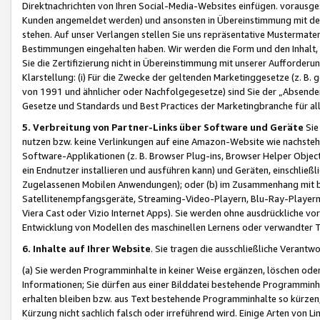
Direktnachrichten von Ihren Social-Media-Websites einfügen. vorausg
Kunden angemeldet werden) und ansonsten in Übereinstimmung mit der
stehen. Auf unser Verlangen stellen Sie uns repräsentative Mustermater
Bestimmungen eingehalten haben. Wir werden die Form und den Inhalt, di
Sie die Zertifizierung nicht in Übereinstimmung mit unserer Aufforderu
Klarstellung: (i) Für die Zwecke der geltenden Marketinggesetze (z. 
von 1991 und ähnlicher oder Nachfolgegesetze) sind Sie der „Absender“ j
Gesetze und Standards und Best Practices der Marketingbranche für 
5. Verbreitung von Partner-Links über Software und Geräte
Sie
nutzen bzw. keine Verlinkungen auf eine Amazon-Website wie nachsteh
Software-Applikationen (z. B. Browser Plug-ins, Browser Helper Objec
ein Endnutzer installieren und ausführen kann) und Geräten, einschlie
Zugelassenen Mobilen Anwendungen); oder (b) im Zusammenhang mit bzw.
Satellitenempfangsgeräte, Streaming-Video-Playern, Blu-Ray-Playern 
Viera Cast oder Vizio Internet Apps). Sie werden ohne ausdrückliche v
Entwicklung von Modellen des maschinellen Lernens oder verwandter 
6. Inhalte auf Ihrer Website
. Sie tragen die ausschließliche Verantwo
(a) Sie werden Programminhalte in keiner Weise ergänzen, löschen oder
Informationen; Sie dürfen aus einer Bilddatei bestehende Programminhal
erhalten bleiben bzw. aus Text bestehende Programminhalte so kürzen, 
Kürzung nicht sachlich falsch oder irreführend wird. Einige Arten von L