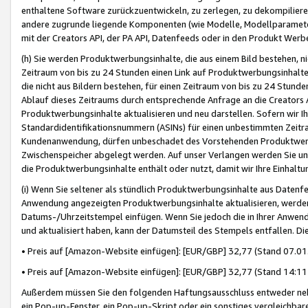
enthaltene Software zurückzuentwickeln, zu zerlegen, zu dekompilier
andere zugrunde liegende Komponenten (wie Modelle, Modellparameter
mit der Creators API, der PA API, Datenfeeds oder in den Produkt Werb
(h) Sie werden Produktwerbungsinhalte, die aus einem Bild bestehen, ni
Zeitraum von bis zu 24 Stunden einen Link auf Produktwerbungsinhalte
die nicht aus Bildern bestehen, für einen Zeitraum von bis zu 24 Stund
Ablauf dieses Zeitraums durch entsprechende Anfrage an die Creators 
Produktwerbungsinhalte aktualisieren und neu darstellen. Sofern wir Ih
Standardidentifikationsnummern (ASINs) für einen unbestimmten Zeitra
Kundenanwendung, dürfen unbeschadet des Vorstehenden Produktwerbu
Zwischenspeicher abgelegt werden. Auf unser Verlangen werden Sie un
die Produktwerbungsinhalte enthält oder nutzt, damit wir Ihre Einhalt
(i) Wenn Sie seltener als stündlich Produktwerbungsinhalte aus Datenfe
Anwendung angezeigten Produktwerbungsinhalte aktualisieren, werden 
Datums-/Uhrzeitstempel einfügen. Wenn Sie jedoch die in Ihrer Anwe
und aktualisiert haben, kann der Datumsteil des Stempels entfallen. Dies
• Preis auf [Amazon-Website einfügen]: [EUR/GBP] 32,77 (Stand 07.01.
• Preis auf [Amazon-Website einfügen]: [EUR/GBP] 32,77 (Stand 14:11 
Außerdem müssen Sie den folgenden Haftungsausschluss entweder neb
ein Pop-up-Fenster, ein Pop-up-Skript oder ein sonstiges vergleichba