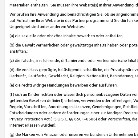
Materialien enthalten. Sie müssen Ihre Website(s) in Ihrer Anwendung ide
Wir prüfen Ihre Anwendung und benachrichtigen Sie, ob sie angenommen
auf Aufnahme Ihrer Website in das Partnerprogramm und Sie dürfen kei
Ungeeignet sind unter anderem Websites:
(a) die sexuelle oder obszöne Inhalte bewerben oder enthalten;
(b) die Gewalt verherrlichen oder gewalttätige Inhalte haben oder pot
anstiften,;
(c) die falsche, irreführende, diffamierende oder verleumderische Inha
(d) die von Hass geprägte, belästigende, schädliche, die Privatsphäre v
Herkunft, Hautfarbe, Geschlecht, Religion, Nationalität, Behinderung, 
(e) die rechtswidrige Handlungen bewerben oder ausführen;
(f) sich an Kinder richten oder wissentlich personenbezogene Daten vo
geltenden Gesetzen definiert) erheben, verwenden oder offenlegen, Vo
Regeln, Vorschriften, Anordnungen, Lizenzen, Genehmigungen, Richtlini
Entscheidungen oder andere Anforderungen einer zuständigen Regierung
Privacy Protection Act (15 U.S.C. §§ 6501-6506) oder Vorschriften, di
Internet erlassen wurden);
(g) die Marken von Amazon oder unseren verbundenen Unternehmen b