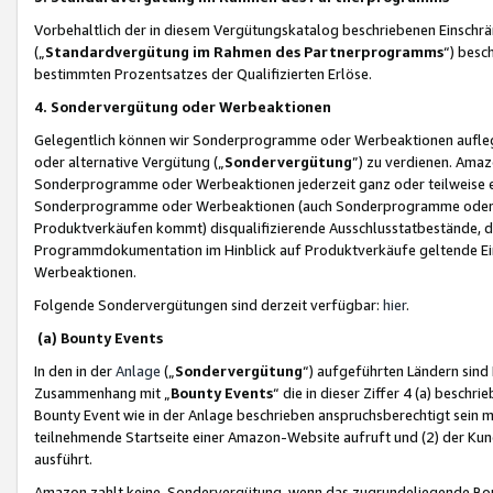
Vorbehaltlich der in diesem Vergütungskatalog beschriebenen Einschr
(„
Standardvergütung im Rahmen des Partnerprogramms
“) besc
bestimmten Prozentsatzes der Qualifizierten Erlöse.
4. Sondervergütung oder Werbeaktionen
Gelegentlich können wir Sonderprogramme oder Werbeaktionen auflegen,
oder alternative Vergütung („
Sondervergütung
”) zu verdienen. Amazo
Sonderprogramme oder Werbeaktionen jederzeit ganz oder teilweise einz
Sonderprogramme oder Werbeaktionen (auch Sonderprogramme oder We
Produktverkäufen kommt) disqualifizierende Ausschlusstatbestände, di
Programmdokumentation im Hinblick auf Produktverkäufe geltende E
Werbeaktionen.
Folgende Sondervergütungen sind derzeit verfügbar:
hier
.
(a) Bounty Events
In den in der
Anlage
(„
Sondervergütung
“) aufgeführten Ländern sind
Zusammenhang mit „
Bounty Events
“ die in dieser Ziffer 4 (a) besch
Bounty Event wie in der Anlage beschrieben anspruchsberechtigt sein mu
teilnehmende Startseite einer Amazon-Website aufruft und (2) der Kun
ausführt.
Amazon zahlt keine Sondervergütung, wenn das zugrundeliegende Boun