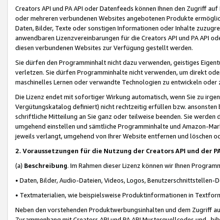
Creators API und PA API oder Datenfeeds können Ihnen den Zugriff auf D
oder mehreren verbundenen Websites angebotenen Produkte ermögliche
Daten, Bilder, Texte oder sonstigen Informationen oder Inhalte zuzugre
anwendbaren Lizenzvereinbarungen für die Creators API und PA API od
diesen verbundenen Websites zur Verfügung gestellt werden.
Sie dürfen den Programminhalt nicht dazu verwenden, geistiges Eigent
verletzen. Sie dürfen Programminhalte nicht verwenden, um direkt ode
maschinelles Lernen oder verwandte Technologien zu entwickeln oder zu
Die Lizenz endet mit sofortiger Wirkung automatisch, wenn Sie zu irg
Vergütungskatalog definiert) nicht rechtzeitig erfüllen bzw. ansonsten
schriftliche Mitteilung an Sie ganz oder teilweise beenden. Sie werden
umgehend einstellen und sämtliche Programminhalte und Amazon-Marke
jeweils verlangt, umgehend von Ihrer Website entfernen und löschen od
2. Voraussetzungen für die Nutzung der Creators API und der P
(a)
Beschreibung
. Im Rahmen dieser Lizenz können wir Ihnen Programmi
• Daten, Bilder, Audio-Dateien, Videos, Logos, Benutzerschnittstellen-
• Textmaterialien, wie beispielsweise Produktinformationen in Textfor
Neben den vorstehenden Produktwerbungsinhalten und dem Zugriff auf 
Zusammenhang mit Creators API und PA API Musterquellcodes und -bibli