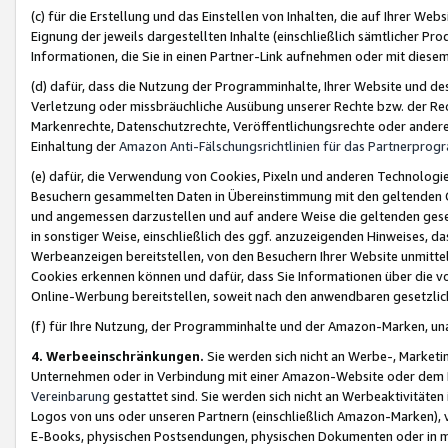
(c) für die Erstellung und das Einstellen von Inhalten, die auf Ihrer We
Eignung der jeweils dargestellten Inhalte (einschließlich sämtlicher 
Informationen, die Sie in einen Partner-Link aufnehmen oder mit diese
(d) dafür, dass die Nutzung der Programminhalte, Ihrer Website und des 
Verletzung oder missbräuchliche Ausübung unserer Rechte bzw. der Recht
Markenrechte, Datenschutzrechte, Veröffentlichungsrechte oder anderer
Einhaltung der
Amazon Anti-Fälschungsrichtlinien für das Partnerpro
(e) dafür, die Verwendung von Cookies, Pixeln und anderen Technologien
Besuchern gesammelten Daten in Übereinstimmung mit den geltenden Ge
und angemessen darzustellen und auf andere Weise die geltenden geset
in sonstiger Weise, einschließlich des ggf. anzuzeigenden Hinweises, d
Werbeanzeigen bereitstellen, von den Besuchern Ihrer Website unmitte
Cookies erkennen können und dafür, dass Sie Informationen über die v
Online-Werbung bereitstellen, soweit nach den anwendbaren gesetzlic
(f) für Ihre Nutzung, der Programminhalte und der Amazon-Marken, u
4. Werbeeinschränkungen.
Sie werden sich nicht an Werbe-, Market
Unternehmen oder in Verbindung mit einer Amazon-Website oder dem Pa
Vereinbarung
gestattet sind. Sie werden sich nicht an Werbeaktivitäten
Logos von uns oder unseren Partnern (einschließlich Amazon-Marken), 
E-Books, physischen Postsendungen, physischen Dokumenten oder in 