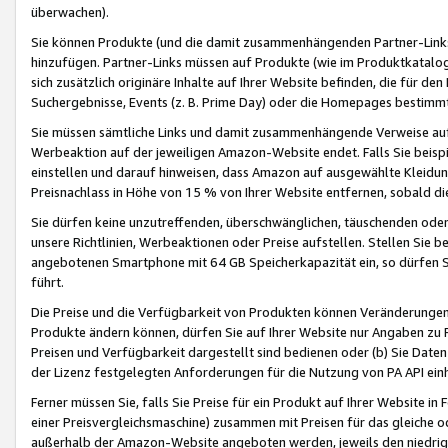
überwachen).
Sie können Produkte (und die damit zusammenhängenden Partner-Links)
hinzufügen. Partner-Links müssen auf Produkte (wie im Produktkatalog de
sich zusätzlich originäre Inhalte auf Ihrer Website befinden, die für 
Suchergebnisse, Events (z. B. Prime Day) oder die Homepages bestimmte
Sie müssen sämtliche Links und damit zusammenhängende Verweise auf z
Werbeaktion auf der jeweiligen Amazon-Website endet. Falls Sie beisp
einstellen und darauf hinweisen, dass Amazon auf ausgewählte Kleidun
Preisnachlass in Höhe von 15 % von Ihrer Website entfernen, sobald di
Sie dürfen keine unzutreffenden, überschwänglichen, täuschenden od
unsere Richtlinien, Werbeaktionen oder Preise aufstellen. Stellen Sie 
angebotenen Smartphone mit 64 GB Speicherkapazität ein, so dürfen S
führt.
Die Preise und die Verfügbarkeit von Produkten können Veränderungen 
Produkte ändern können, dürfen Sie auf Ihrer Website nur Angaben zu P
Preisen und Verfügbarkeit dargestellt sind bedienen oder (b) Sie Daten
der Lizenz festgelegten Anforderungen für die Nutzung von PA API einh
Ferner müssen Sie, falls Sie Preise für ein Produkt auf Ihrer Website in 
einer Preisvergleichsmaschine) zusammen mit Preisen für das gleiche o
außerhalb der Amazon-Website angeboten werden, jeweils den niedrigst