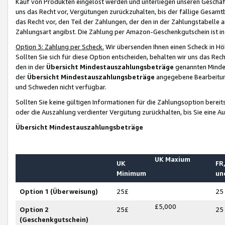
Kauf von Produkten eingelöst werden und unterliegen unseren Geschäf
uns das Recht vor, Vergütungen zurückzuhalten, bis der fällige Gesamt
das Recht vor, den Teil der Zahlungen, der den in der Zahlungstabelle 
Zahlungsart angibst. Die Zahlung per Amazon-Geschenkgutschein ist in
Option 3: Zahlung per Scheck.
Wir übersenden Ihnen einen Scheck in Höh
Sollten Sie sich für diese Option entscheiden, behalten wir uns das Rec
den in der
Übersicht Mindestauszahlungsbeträge
genannten Mindest
der
Übersicht Mindestauszahlungsbeträge
angegebene Bearbeitung
und Schweden nicht verfügbar.
Sollten Sie keine gültigen Informationen für die Zahlungsoption bereit
oder die Auszahlung verdienter Vergütung zurückhalten, bis Sie eine A
Übersicht Mindestauszahlungsbeträge
UK Maxium
UK
FR,
Minimum
un
Option 1 (Überweisung)
25£
25
£5,000
Option 2
25£
25
(Geschenkgutschein)