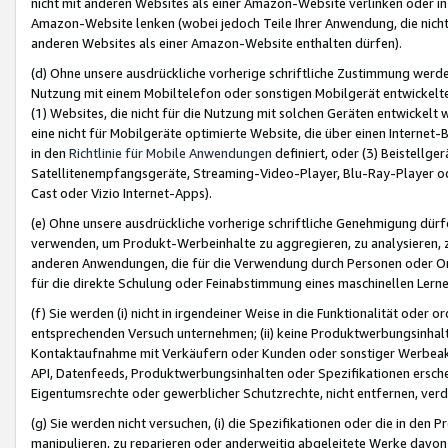
nicht mit anderen Websites als einer Amazon-Website verlinken oder i
Amazon-Website lenken (wobei jedoch Teile Ihrer Anwendung, die nich
anderen Websites als einer Amazon-Website enthalten dürfen).
(d) Ohne unsere ausdrückliche vorherige schriftliche Zustimmung werd
Nutzung mit einem Mobiltelefon oder sonstigen Mobilgerät entwickelt
(1) Websites, die nicht für die Nutzung mit solchen Geräten entwickelt
eine nicht für Mobilgeräte optimierte Website, die über einen Interne
in den
Richtlinie für Mobile Anwendungen
definiert, oder (3) Beistellge
Satellitenempfangsgeräte, Streaming-Video-Player, Blu-Ray-Player ode
Cast oder Vizio Internet-Apps).
(e) Ohne unsere ausdrückliche vorherige schriftliche Genehmigung dürfe
verwenden, um Produkt-Werbeinhalte zu aggregieren, zu analysieren, 
anderen Anwendungen, die für die Verwendung durch Personen oder Or
für die direkte Schulung oder Feinabstimmung eines maschinellen Lern
(f) Sie werden (i) nicht in irgendeiner Weise in die Funktionalität ode
entsprechenden Versuch unternehmen; (ii) keine Produktwerbungsinha
Kontaktaufnahme mit Verkäufern oder Kunden oder sonstiger Werbeaktiv
API, Datenfeeds, Produktwerbungsinhalten oder Spezifikationen erschei
Eigentumsrechte oder gewerblicher Schutzrechte, nicht entfernen, verd
(g) Sie werden nicht versuchen, (i) die Spezifikationen oder die in de
manipulieren, zu reparieren oder anderweitig abgeleitete Werke davon z