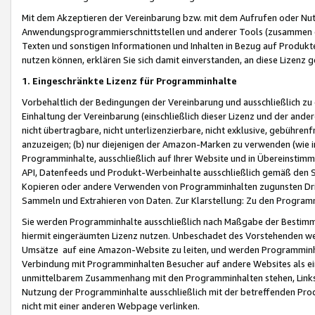
Mit dem Akzeptieren der Vereinbarung bzw. mit dem Aufrufen oder Nutz
Anwendungsprogrammierschnittstellen und anderer Tools (zusammen die
Texten und sonstigen Informationen und Inhalten in Bezug auf Produkte
nutzen können, erklären Sie sich damit einverstanden, an diese Lizenz 
1. Eingeschränkte Lizenz für Programminhalte
Vorbehaltlich der Bedingungen der Vereinbarung und ausschließlich z
Einhaltung der Vereinbarung (einschließlich dieser Lizenz und der ande
nicht übertragbare, nicht unterlizenzierbare, nicht exklusive, gebühren
anzuzeigen; (b) nur diejenigen der Amazon-Marken zu verwenden (wie in 
Programminhalte, ausschließlich auf Ihrer Website und in Übereinstimmu
API, Datenfeeds und Produkt-Werbeinhalte ausschließlich gemäß den Spe
Kopieren oder andere Verwenden von Programminhalten zugunsten Dri
Sammeln und Extrahieren von Daten. Zur Klarstellung: Zu den Program
Sie werden Programminhalte ausschließlich nach Maßgabe der Besti
hiermit eingeräumten Lizenz nutzen. Unbeschadet des Vorstehenden we
Umsätze auf eine Amazon-Website zu leiten, und werden Programminhal
Verbindung mit Programminhalten Besucher auf andere Websites als ein
unmittelbarem Zusammenhang mit den Programminhalten stehen, Links z
Nutzung der Programminhalte ausschließlich mit der betreffenden Pr
nicht mit einer anderen Webpage verlinken.