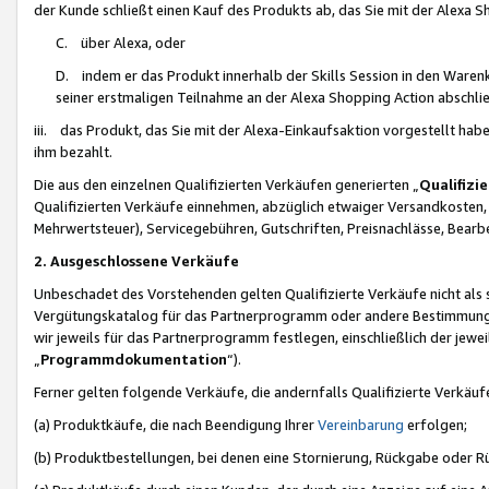
der Kunde schließt einen Kauf des Produkts ab, das Sie mit der Alexa 
C. über Alexa, oder
D. indem er das Produkt innerhalb der Skills Session in den Waren
seiner erstmaligen Teilnahme an der Alexa Shopping Action abschlie
iii. das Produkt, das Sie mit der Alexa-Einkaufsaktion vorgestellt ha
ihm bezahlt.
Die aus den einzelnen Qualifizierten Verkäufen generierten „
Qualifizi
Qualifizierten Verkäufe einnehmen, abzüglich etwaiger Versandkosten
Mehrwertsteuer), Servicegebühren, Gutschriften, Preisnachlässe, Bear
2. Ausgeschlossene Verkäufe
Unbeschadet des Vorstehenden gelten Qualifizierte Verkäufe nicht als
Vergütungskatalog für das Partnerprogramm oder andere Bestimmungen,
wir jeweils für das Partnerprogramm festlegen, einschließlich der jewe
„
Programmdokumentation
“).
Ferner gelten folgende Verkäufe, die andernfalls Qualifizierte Verkä
(a) Produktkäufe, die nach Beendigung Ihrer
Vereinbarung
erfolgen;
(b) Produktbestellungen, bei denen eine Stornierung, Rückgabe oder R