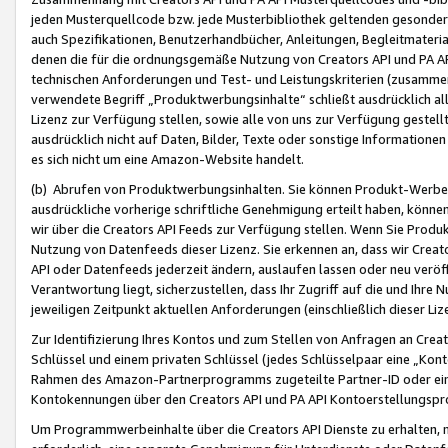
jeden Musterquellcode bzw. jede Musterbibliothek geltenden gesonder
auch Spezifikationen, Benutzerhandbücher, Anleitungen, Begleitmaterial
denen die für die ordnungsgemäße Nutzung von Creators API und PA A
technischen Anforderungen und Test- und Leistungskriterien (zusammen
verwendete Begriff „Produktwerbungsinhalte“ schließt ausdrücklich al
Lizenz zur Verfügung stellen, sowie alle von uns zur Verfügung gestel
ausdrücklich nicht auf Daten, Bilder, Texte oder sonstige Informatione
es sich nicht um eine Amazon-Website handelt.
(b) Abrufen von Produktwerbungsinhalten. Sie können Produkt-Werbein
ausdrückliche vorherige schriftliche Genehmigung erteilt haben, könn
wir über die Creators API Feeds zur Verfügung stellen. Wenn Sie Produk
Nutzung von Datenfeeds dieser Lizenz. Sie erkennen an, dass wir Creat
API oder Datenfeeds jederzeit ändern, auslaufen lassen oder neu veröffe
Verantwortung liegt, sicherzustellen, dass Ihr Zugriff auf die und Ihr
jeweiligen Zeitpunkt aktuellen Anforderungen (einschließlich dieser Liz
Zur Identifizierung Ihres Kontos und zum Stellen von Anfragen an Crea
Schlüssel und einem privaten Schlüssel (jedes Schlüsselpaar eine „Kon
Rahmen des Amazon-Partnerprogramms zugeteilte Partner-ID oder ein
Kontokennungen über den Creators API und PA API Kontoerstellungspro
Um Programmwerbeinhalte über die Creators API Dienste zu erhalten, m