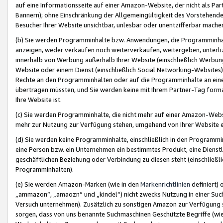
auf eine Informationsseite auf einer Amazon-Website, der nicht als Part
Bannern); ohne Einschränkung der Allgemeingültigkeit des Vorstehende
Besucher Ihrer Website unsichtbar, unlesbar oder unentzifferbar mache
(b) Sie werden Programminhalte bzw. Anwendungen, die Programminhalt
anzeigen, weder verkaufen noch weiterverkaufen, weitergeben, unterli
innerhalb von Werbung außerhalb Ihrer Website (einschließlich Werbun
Website oder einem Dienst (einschließlich Social Networking-Website
Rechte an den Programminhalten oder auf die Programminhalte an eine a
übertragen müssten, und Sie werden keine mit Ihrem Partner-Tag formati
Ihre Website ist.
(c) Sie werden Programminhalte, die nicht mehr auf einer Amazon-Websit
mehr zur Nutzung zur Verfügung stehen, umgehend von Ihrer Website e
(d) Sie werden keine Programminhalte, einschließlich in den Programmin
eine Person bzw. ein Unternehmen ein bestimmtes Produkt, eine Dienstle
geschäftlichen Beziehung oder Verbindung zu diesen steht (einschließli
Programminhalten).
(e) Sie werden Amazon-Marken (wie in den
Markenrichtlinien
definiert) 
„ammazon“, „amaozn“ und „kindel“) nicht zwecks Nutzung in einer Suc
Versuch unternehmen). Zusätzlich zu sonstigen Amazon zur Verfügung 
sorgen, dass von uns benannte Suchmaschinen Geschützte Begriffe (wie 