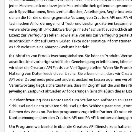
jeden Musterquellcode bzw. jede Musterbibliothek geltenden gesonder
auch Spezifikationen, Benutzerhandbücher, Anleitungen, Begleitmaterial
denen die für die ordnungsgemäße Nutzung von Creators API und PA A
technischen Anforderungen und Test- und Leistungskriterien (zusammen
verwendete Begriff „Produktwerbungsinhalte“ schließt ausdrücklich al
Lizenz zur Verfügung stellen, sowie alle von uns zur Verfügung gestel
ausdrücklich nicht auf Daten, Bilder, Texte oder sonstige Informatione
es sich nicht um eine Amazon-Website handelt.
(b) Abrufen von Produktwerbungsinhalten. Sie können Produkt-Werbein
ausdrückliche vorherige schriftliche Genehmigung erteilt haben, könn
wir über die Creators API Feeds zur Verfügung stellen. Wenn Sie Produk
Nutzung von Datenfeeds dieser Lizenz. Sie erkennen an, dass wir Creat
API oder Datenfeeds jederzeit ändern, auslaufen lassen oder neu veröffe
Verantwortung liegt, sicherzustellen, dass Ihr Zugriff auf die und Ihr
jeweiligen Zeitpunkt aktuellen Anforderungen (einschließlich dieser Liz
Zur Identifizierung Ihres Kontos und zum Stellen von Anfragen an Crea
Schlüssel und einem privaten Schlüssel (jedes Schlüsselpaar eine „Kon
Rahmen des Amazon-Partnerprogramms zugeteilte Partner-ID oder ein
Kontokennungen über den Creators API und PA API Kontoerstellungspro
Um Programmwerbeinhalte über die Creators API Dienste zu erhalten, m