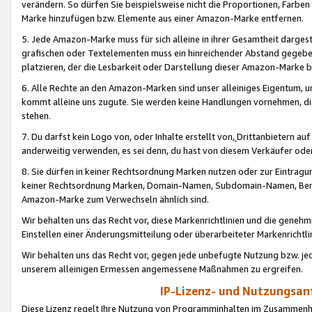
verändern. So dürfen Sie beispielsweise nicht die Proportionen, Farb
Marke hinzufügen bzw. Elemente aus einer Amazon-Marke entfernen.
5. Jede Amazon-Marke muss für sich alleine in ihrer Gesamtheit darge
grafischen oder Textelementen muss ein hinreichender Abstand gegebe
platzieren, der die Lesbarkeit oder Darstellung dieser Amazon-Marke b
6. Alle Rechte an den Amazon-Marken sind unser alleiniges Eigentum, 
kommt alleine uns zugute. Sie werden keine Handlungen vornehmen, 
stehen.
7. Du darfst kein Logo von, oder Inhalte erstellt von,
Drittanbietern au
anderweitig verwenden, es sei denn, du hast von diesem Verkäufer oder
8. Sie dürfen in keiner Rechtsordnung Marken nutzen oder zur Eintragu
keiner Rechtsordnung Marken, Domain-Namen, Subdomain-Namen, Benu
Amazon-Marke zum Verwechseln ähnlich sind.
Wir behalten uns das Recht vor, diese Markenrichtlinien und die gene
Einstellen einer Änderungsmitteilung oder überarbeiteter Markenricht
Wir behalten uns das Recht vor, gegen jede unbefugte Nutzung bzw. jede 
unserem alleinigen Ermessen angemessene Maßnahmen zu ergreifen.
IP-Lizenz- und Nutzungsan
Diese Lizenz regelt Ihre Nutzung von Programminhalten im Zusammen