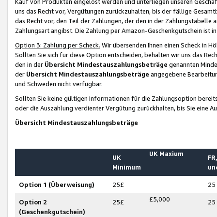
Kauf von Produkten eingelöst werden und unterliegen unseren Geschäf
uns das Recht vor, Vergütungen zurückzuhalten, bis der fällige Gesamt
das Recht vor, den Teil der Zahlungen, der den in der Zahlungstabelle 
Zahlungsart angibst. Die Zahlung per Amazon-Geschenkgutschein ist in
Option 3: Zahlung per Scheck.
Wir übersenden Ihnen einen Scheck in Höh
Sollten Sie sich für diese Option entscheiden, behalten wir uns das Rec
den in der
Übersicht Mindestauszahlungsbeträge
genannten Mindest
der
Übersicht Mindestauszahlungsbeträge
angegebene Bearbeitung
und Schweden nicht verfügbar.
Sollten Sie keine gültigen Informationen für die Zahlungsoption bereit
oder die Auszahlung verdienter Vergütung zurückhalten, bis Sie eine A
Übersicht Mindestauszahlungsbeträge
UK Maxium
UK
FR,
Minimum
un
Option 1 (Überweisung)
25£
25
£5,000
Option 2
25£
25
(Geschenkgutschein)