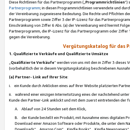
Diese Richtlinien für das Partnerprogramm („
Programmrichtlinien
“)
Partnerprogramm
; in diesen Programmrichtlinien verwendete und durch
der Vereinbarung zugewiesene Bedeutung. Die Rechte und Pflichten de
Partnerprogramm sowie Ziffer 3 der IP-Lizenz für das Partnerprogram
Einschränkung von Ziffer 6 Abs. (a) der Vereinbarung wird hiermit Fol
Partnerprogramm, die IP-Lizenz für das Partnerprogramm oder Ziffer 1
gegen die Vereinbarung.
Vergütungskatalog für das 
1. Qualifizierte Verkäufe und Qualifizierte Umsätze
„
Qualifizierte Verkäufe
“ werden von uns mit den in Ziffer 3 diese
(vorbehaltlich der in diesem Vergütungskatalog beschriebenen Ausnah
(a) Partner- Link auf Ihrer Site
:
i. ein Kunde durch Anklicken eines auf Ihrer Website platzierten Part
ii. während einer einzigen Internetsitzung eines der nachstehend unter (i)
Kunde den Partner-Link anklickt und mit dem zuerst eintretenden der f
A. Ablauf von 24 Stunden seit dem Klick,
B. der Kunde bestellt ein Produkt, mit Ausnahme eines digitalen P
Download einer Amazon Software oder Produkte, die unter dem N
Downloads“, „Amazon Coin“, „Kindle Books“, „Kindle Newspapers“, „