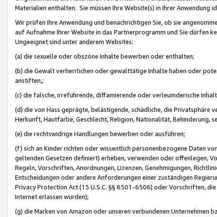
Materialien enthalten. Sie müssen Ihre Website(s) in Ihrer Anwendung ide
Wir prüfen Ihre Anwendung und benachrichtigen Sie, ob sie angenommen
auf Aufnahme Ihrer Website in das Partnerprogramm und Sie dürfen kei
Ungeeignet sind unter anderem Websites:
(a) die sexuelle oder obszöne Inhalte bewerben oder enthalten;
(b) die Gewalt verherrlichen oder gewalttätige Inhalte haben oder pot
anstiften,;
(c) die falsche, irreführende, diffamierende oder verleumderische Inha
(d) die von Hass geprägte, belästigende, schädliche, die Privatsphäre v
Herkunft, Hautfarbe, Geschlecht, Religion, Nationalität, Behinderung, 
(e) die rechtswidrige Handlungen bewerben oder ausführen;
(f) sich an Kinder richten oder wissentlich personenbezogene Daten vo
geltenden Gesetzen definiert) erheben, verwenden oder offenlegen, Vo
Regeln, Vorschriften, Anordnungen, Lizenzen, Genehmigungen, Richtlini
Entscheidungen oder andere Anforderungen einer zuständigen Regierung
Privacy Protection Act (15 U.S.C. §§ 6501-6506) oder Vorschriften, di
Internet erlassen wurden);
(g) die Marken von Amazon oder unseren verbundenen Unternehmen b