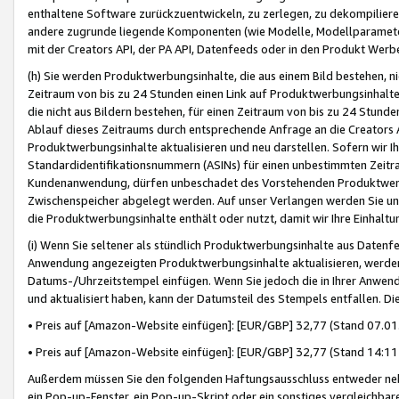
enthaltene Software zurückzuentwickeln, zu zerlegen, zu dekompilier
andere zugrunde liegende Komponenten (wie Modelle, Modellparameter
mit der Creators API, der PA API, Datenfeeds oder in den Produkt Werb
(h) Sie werden Produktwerbungsinhalte, die aus einem Bild bestehen, ni
Zeitraum von bis zu 24 Stunden einen Link auf Produktwerbungsinhalte
die nicht aus Bildern bestehen, für einen Zeitraum von bis zu 24 Stund
Ablauf dieses Zeitraums durch entsprechende Anfrage an die Creators 
Produktwerbungsinhalte aktualisieren und neu darstellen. Sofern wir Ih
Standardidentifikationsnummern (ASINs) für einen unbestimmten Zeitra
Kundenanwendung, dürfen unbeschadet des Vorstehenden Produktwerbu
Zwischenspeicher abgelegt werden. Auf unser Verlangen werden Sie un
die Produktwerbungsinhalte enthält oder nutzt, damit wir Ihre Einhalt
(i) Wenn Sie seltener als stündlich Produktwerbungsinhalte aus Datenfe
Anwendung angezeigten Produktwerbungsinhalte aktualisieren, werden 
Datums-/Uhrzeitstempel einfügen. Wenn Sie jedoch die in Ihrer Anwe
und aktualisiert haben, kann der Datumsteil des Stempels entfallen. Dies
• Preis auf [Amazon-Website einfügen]: [EUR/GBP] 32,77 (Stand 07.01.
• Preis auf [Amazon-Website einfügen]: [EUR/GBP] 32,77 (Stand 14:11 
Außerdem müssen Sie den folgenden Haftungsausschluss entweder neb
ein Pop-up-Fenster, ein Pop-up-Skript oder ein sonstiges vergleichba