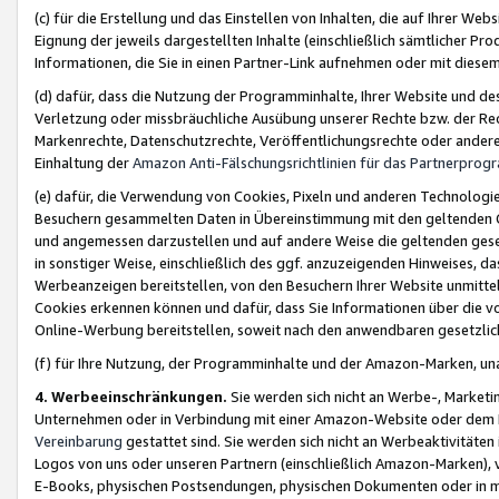
(c) für die Erstellung und das Einstellen von Inhalten, die auf Ihrer We
Eignung der jeweils dargestellten Inhalte (einschließlich sämtlicher 
Informationen, die Sie in einen Partner-Link aufnehmen oder mit diese
(d) dafür, dass die Nutzung der Programminhalte, Ihrer Website und des 
Verletzung oder missbräuchliche Ausübung unserer Rechte bzw. der Recht
Markenrechte, Datenschutzrechte, Veröffentlichungsrechte oder anderer
Einhaltung der
Amazon Anti-Fälschungsrichtlinien für das Partnerpro
(e) dafür, die Verwendung von Cookies, Pixeln und anderen Technologien
Besuchern gesammelten Daten in Übereinstimmung mit den geltenden Ge
und angemessen darzustellen und auf andere Weise die geltenden geset
in sonstiger Weise, einschließlich des ggf. anzuzeigenden Hinweises, d
Werbeanzeigen bereitstellen, von den Besuchern Ihrer Website unmitte
Cookies erkennen können und dafür, dass Sie Informationen über die v
Online-Werbung bereitstellen, soweit nach den anwendbaren gesetzlic
(f) für Ihre Nutzung, der Programminhalte und der Amazon-Marken, u
4. Werbeeinschränkungen.
Sie werden sich nicht an Werbe-, Market
Unternehmen oder in Verbindung mit einer Amazon-Website oder dem Pa
Vereinbarung
gestattet sind. Sie werden sich nicht an Werbeaktivitäten
Logos von uns oder unseren Partnern (einschließlich Amazon-Marken), 
E-Books, physischen Postsendungen, physischen Dokumenten oder in 