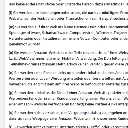
und keine andere natürliche oder juristische Person dazu ermächtigen, a
(l) Sie werden alle Handlungen unterlassen, die nach vernünftigem Erme
Website, auf der Funktionen oder Transaktionen (zum Beispiel suchen, s
(m) Sie werden auf Ihrer Website keine Partner-Links oder Programmin
Spionagesoftware, Schadsoftware, Computerviren, Würmern, Trojaner
Herunterladen oder Installieren auf einem Nutzer-Computer oder ande
genehmigt wurden.
(n) Sie werden Amazon-Websites oder Teile davon nicht auf Ihrer Websi
(z. B., WebView) innerhalb einer Mobilen Anwendung. Die Darstellung ein
Teilnahmevoraussetzungen stellt jedoch keinen Verstoß gegen diese Zif
(o) Sie werden keine Partner-Links oder andere Inhalte, die eine Am
Werbeseiten oder Layer-Werbung einstellen oder bereitstellen, mit Au
bewerben, die eng mit dem auf Ihrer Website befindlichen Material z
(p) Sie werden in Inhalte, die Sie auf einer Amazon-Website platzier
Werbediensten oder in einer Kundenbewertung, einem Forum, einem Wun
einer Amazon-Website verfügbaren Kontext) keine Partner-Links integr
(q) Sie werden nicht versuchen, den
Vergütungskatalog
zu umgehen oder
dass sich eine Webpage einer Amazon-Website im Browser eines Kunden 
(r) Sie werden nicht versuchen, Internetverkehr (Traffic) oder Vergü