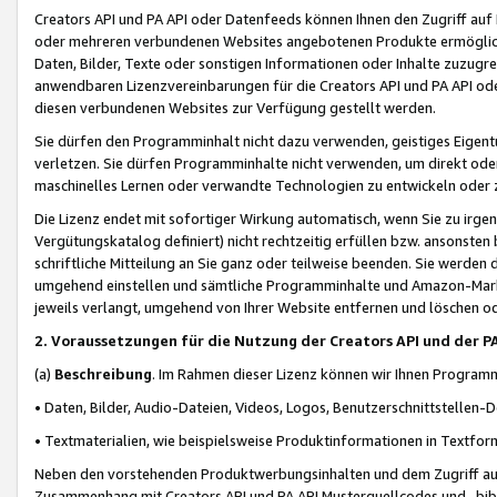
Creators API und PA API oder Datenfeeds können Ihnen den Zugriff auf D
oder mehreren verbundenen Websites angebotenen Produkte ermögliche
Daten, Bilder, Texte oder sonstigen Informationen oder Inhalte zuzugre
anwendbaren Lizenzvereinbarungen für die Creators API und PA API od
diesen verbundenen Websites zur Verfügung gestellt werden.
Sie dürfen den Programminhalt nicht dazu verwenden, geistiges Eigent
verletzen. Sie dürfen Programminhalte nicht verwenden, um direkt ode
maschinelles Lernen oder verwandte Technologien zu entwickeln oder zu
Die Lizenz endet mit sofortiger Wirkung automatisch, wenn Sie zu irg
Vergütungskatalog definiert) nicht rechtzeitig erfüllen bzw. ansonsten
schriftliche Mitteilung an Sie ganz oder teilweise beenden. Sie werden
umgehend einstellen und sämtliche Programminhalte und Amazon-Marke
jeweils verlangt, umgehend von Ihrer Website entfernen und löschen od
2. Voraussetzungen für die Nutzung der Creators API und der P
(a)
Beschreibung
. Im Rahmen dieser Lizenz können wir Ihnen Programmi
• Daten, Bilder, Audio-Dateien, Videos, Logos, Benutzerschnittstellen-
• Textmaterialien, wie beispielsweise Produktinformationen in Textfor
Neben den vorstehenden Produktwerbungsinhalten und dem Zugriff auf 
Zusammenhang mit Creators API und PA API Musterquellcodes und -bibli