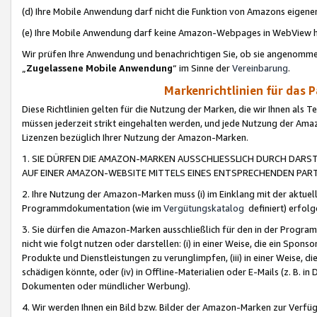
(d) Ihre Mobile Anwendung darf nicht die Funktion von Amazons eige
(e) Ihre Mobile Anwendung darf keine Amazon-Webpages in WebView 
Wir prüfen Ihre Anwendung und benachrichtigen Sie, ob sie angenomm
„
Zugelassene Mobile Anwendung
“ im Sinne der
Vereinbarung
.
Markenrichtlinien für das 
Diese Richtlinien gelten für die Nutzung der Marken, die wir Ihnen als 
müssen jederzeit strikt eingehalten werden, und jede Nutzung der Ama
Lizenzen bezüglich Ihrer Nutzung der Amazon-Marken.
1. SIE DÜRFEN DIE AMAZON-MARKEN AUSSCHLIESSLICH DURCH DARS
AUF EINER AMAZON-WEBSITE MITTELS EINES ENTSPRECHENDEN PART
2. Ihre Nutzung der Amazon-Marken muss (i) im Einklang mit der aktuells
Programmdokumentation (wie im
Vergütungskatalog
definiert) erfolg
3. Sie dürfen die Amazon-Marken ausschließlich für den in der Progr
nicht wie folgt nutzen oder darstellen: (i) in einer Weise, die ein Spo
Produkte und Dienstleistungen zu verunglimpfen, (iii) in einer Weise
schädigen könnte, oder (iv) in Offline-Materialien oder E-Mails (z. B.
Dokumenten oder mündlicher Werbung).
4. Wir werden Ihnen ein Bild bzw. Bilder der Amazon-Marken zur Verfüg