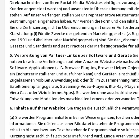
Direktnachrichten von Ihren Social-Media-Websites einfügen. vorausg
Kunden angemeldet werden) und ansonsten in Übereinstimmung mit der
stehen. Auf unser Verlangen stellen Sie uns repräsentative Mustermater
Bestimmungen eingehalten haben. Wir werden die Form und den Inhalt, di
Sie die Zertifizierung nicht in Übereinstimmung mit unserer Aufforderu
Klarstellung: (i) Für die Zwecke der geltenden Marketinggesetze (z. 
von 1991 und ähnlicher oder Nachfolgegesetze) sind Sie der „Absender“ j
Gesetze und Standards und Best Practices der Marketingbranche für 
5. Verbreitung von Partner-Links über Software und Geräte
Sie
nutzen bzw. keine Verlinkungen auf eine Amazon-Website wie nachsteh
Software-Applikationen (z. B. Browser Plug-ins, Browser Helper Objec
ein Endnutzer installieren und ausführen kann) und Geräten, einschlie
Zugelassenen Mobilen Anwendungen); oder (b) im Zusammenhang mit bzw.
Satellitenempfangsgeräte, Streaming-Video-Playern, Blu-Ray-Playern 
Viera Cast oder Vizio Internet Apps). Sie werden ohne ausdrückliche v
Entwicklung von Modellen des maschinellen Lernens oder verwandter 
6. Inhalte auf Ihrer Website
. Sie tragen die ausschließliche Verantwo
(a) Sie werden Programminhalte in keiner Weise ergänzen, löschen oder
Informationen; Sie dürfen aus einer Bilddatei bestehende Programminhal
erhalten bleiben bzw. aus Text bestehende Programminhalte so kürzen, 
Kürzung nicht sachlich falsch oder irreführend wird. Einige Arten von L