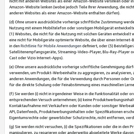
nicht mit anderen Websites als einer Amazon-Website verlinken oder i
Amazon-Website lenken (wobei jedoch Teile Ihrer Anwendung, die nich
anderen Websites als einer Amazon-Website enthalten dürfen).
(d) Ohne unsere ausdrückliche vorherige schriftliche Zustimmung werd
Nutzung mit einem Mobiltelefon oder sonstigen Mobilgerät entwickelt
(1) Websites, die nicht für die Nutzung mit solchen Geräten entwickelt
eine nicht für Mobilgeräte optimierte Website, die über einen Interne
in den
Richtlinie für Mobile Anwendungen
definiert, oder (3) Beistellge
Satellitenempfangsgeräte, Streaming-Video-Player, Blu-Ray-Player ode
Cast oder Vizio Internet-Apps).
(e) Ohne unsere ausdrückliche vorherige schriftliche Genehmigung dürfe
verwenden, um Produkt-Werbeinhalte zu aggregieren, zu analysieren, 
anderen Anwendungen, die für die Verwendung durch Personen oder Or
für die direkte Schulung oder Feinabstimmung eines maschinellen Lern
(f) Sie werden (i) nicht in irgendeiner Weise in die Funktionalität ode
entsprechenden Versuch unternehmen; (ii) keine Produktwerbungsinha
Kontaktaufnahme mit Verkäufern oder Kunden oder sonstiger Werbeaktiv
API, Datenfeeds, Produktwerbungsinhalten oder Spezifikationen erschei
Eigentumsrechte oder gewerblicher Schutzrechte, nicht entfernen, verd
(g) Sie werden nicht versuchen, (i) die Spezifikationen oder die in de
manipulieren, zu reparieren oder anderweitig abgeleitete Werke davon z