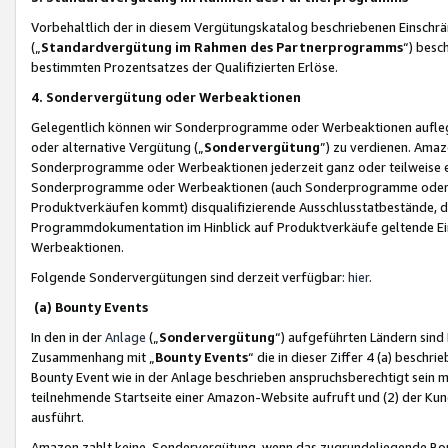
Vorbehaltlich der in diesem Vergütungskatalog beschriebenen Einschr
(„
Standardvergütung im Rahmen des Partnerprogramms
“) besc
bestimmten Prozentsatzes der Qualifizierten Erlöse.
4. Sondervergütung oder Werbeaktionen
Gelegentlich können wir Sonderprogramme oder Werbeaktionen auflegen,
oder alternative Vergütung („
Sondervergütung
”) zu verdienen. Amazo
Sonderprogramme oder Werbeaktionen jederzeit ganz oder teilweise einz
Sonderprogramme oder Werbeaktionen (auch Sonderprogramme oder We
Produktverkäufen kommt) disqualifizierende Ausschlusstatbestände, di
Programmdokumentation im Hinblick auf Produktverkäufe geltende E
Werbeaktionen.
Folgende Sondervergütungen sind derzeit verfügbar:
hier
.
(a) Bounty Events
In den in der
Anlage
(„
Sondervergütung
“) aufgeführten Ländern sind
Zusammenhang mit „
Bounty Events
“ die in dieser Ziffer 4 (a) besch
Bounty Event wie in der Anlage beschrieben anspruchsberechtigt sein mu
teilnehmende Startseite einer Amazon-Website aufruft und (2) der Kun
ausführt.
Amazon zahlt keine Sondervergütung, wenn das zugrundeliegende Boun