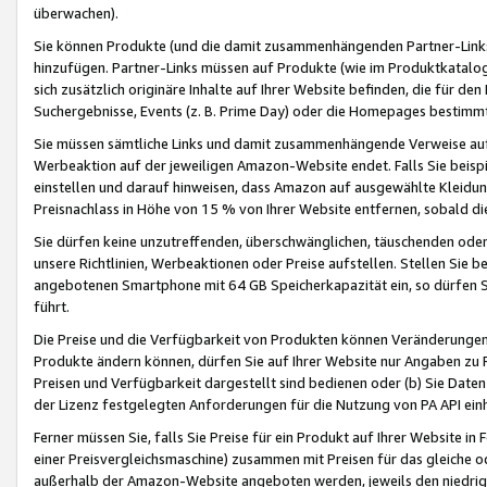
überwachen).
Sie können Produkte (und die damit zusammenhängenden Partner-Links)
hinzufügen. Partner-Links müssen auf Produkte (wie im Produktkatalog de
sich zusätzlich originäre Inhalte auf Ihrer Website befinden, die für 
Suchergebnisse, Events (z. B. Prime Day) oder die Homepages bestimmte
Sie müssen sämtliche Links und damit zusammenhängende Verweise auf z
Werbeaktion auf der jeweiligen Amazon-Website endet. Falls Sie beisp
einstellen und darauf hinweisen, dass Amazon auf ausgewählte Kleidun
Preisnachlass in Höhe von 15 % von Ihrer Website entfernen, sobald di
Sie dürfen keine unzutreffenden, überschwänglichen, täuschenden od
unsere Richtlinien, Werbeaktionen oder Preise aufstellen. Stellen Sie 
angebotenen Smartphone mit 64 GB Speicherkapazität ein, so dürfen S
führt.
Die Preise und die Verfügbarkeit von Produkten können Veränderungen 
Produkte ändern können, dürfen Sie auf Ihrer Website nur Angaben zu P
Preisen und Verfügbarkeit dargestellt sind bedienen oder (b) Sie Daten
der Lizenz festgelegten Anforderungen für die Nutzung von PA API einh
Ferner müssen Sie, falls Sie Preise für ein Produkt auf Ihrer Website in 
einer Preisvergleichsmaschine) zusammen mit Preisen für das gleiche o
außerhalb der Amazon-Website angeboten werden, jeweils den niedrigst