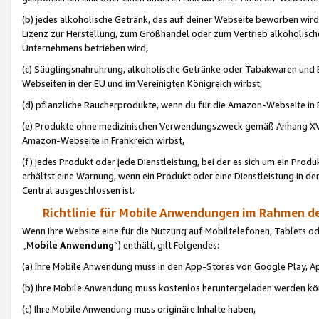
(b) jedes alkoholische Getränk, das auf deiner Webseite beworben wird
Lizenz zur Herstellung, zum Großhandel oder zum Vertrieb alkoholisch
Unternehmens betrieben wird,
(c) Säuglingsnahruhrung, alkoholische Getränke oder Tabakwaren und E
Webseiten in der EU und im Vereinigten Königreich wirbst,
(d) pflanzliche Raucherprodukte, wenn du für die Amazon-Webseite in B
(e) Produkte ohne medizinischen Verwendungszweck gemäß Anhang XVI 
Amazon-Webseite in Frankreich wirbst,
(f) jedes Produkt oder jede Dienstleistung, bei der es sich um ein Prod
erhältst eine Warnung, wenn ein Produkt oder eine Dienstleistung in de
Central ausgeschlossen ist.
Richtlinie für Mobile Anwendungen im Rahmen de
Wenn Ihre Website eine für die Nutzung auf Mobiltelefonen, Tablets 
„
Mobile Anwendung
“) enthält, gilt Folgendes:
(a) Ihre Mobile Anwendung muss in den App-Stores von Google Play, A
(b) Ihre Mobile Anwendung muss kostenlos heruntergeladen werden könn
(c) Ihre Mobile Anwendung muss originäre Inhalte haben,