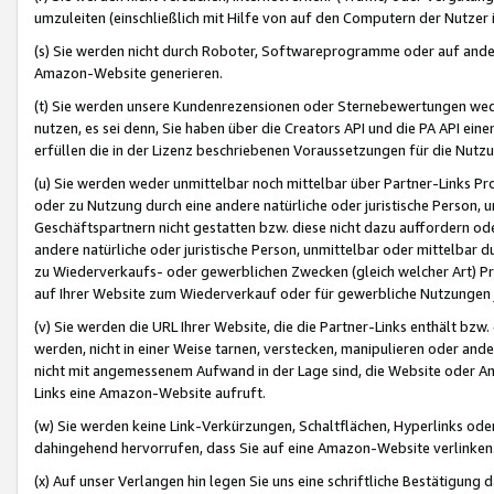
umzuleiten (einschließlich mit Hilfe von auf den Computern der Nutzer i
(s) Sie werden nicht durch Roboter, Softwareprogramme oder auf andere
Amazon-Website generieren.
(t) Sie werden unsere Kundenrezensionen oder Sternebewertungen wed
nutzen, es sei denn, Sie haben über die Creators API und die PA API e
erfüllen die in der Lizenz beschriebenen Voraussetzungen für die Nutzu
(u) Sie werden weder unmittelbar noch mittelbar über Partner-Links P
oder zu Nutzung durch eine andere natürliche oder juristische Person,
Geschäftspartnern nicht gestatten bzw. diese nicht dazu auffordern od
andere natürliche oder juristische Person, unmittelbar oder mittelbar
zu Wiederverkaufs- oder gewerblichen Zwecken (gleich welcher Art) 
auf Ihrer Website zum Wiederverkauf oder für gewerbliche Nutzungen 
(v) Sie werden die URL Ihrer Website, die die Partner-Links enthält b
werden, nicht in einer Weise tarnen, verstecken, manipulieren oder and
nicht mit angemessenem Aufwand in der Lage sind, die Website oder A
Links eine Amazon-Website aufruft.
(w) Sie werden keine Link-Verkürzungen, Schaltflächen, Hyperlinks ode
dahingehend hervorrufen, dass Sie auf eine Amazon-Website verlinken
(x) Auf unser Verlangen hin legen Sie uns eine schriftliche Bestätigung