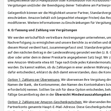
(beispielsweise durch Manipulation oder Kombination von Attributions-
Vergütungen und/oder der Beendigung deiner Teilnahme am Partnerp
Gelegentlich können wir die Möglichkeit unserer Partner, Standardv
einschränken. Amazon behält sich (ungeachtet etwaiger Fristen) das Re
modifizieren. Weitere Informationen zu Einschränkungen für Vergütung
6. Erfassung und Zahlung von Vergütungen
Wir werden wirtschaftlich vertretbare Anstrengungen unternehmen, um 
Nachverfolgung zu ermöglichen und unsere Berichte zu erstellen und di
diesem Monat verdient hast, zusammengefasst sind. Standardvergütung
auf den nächsten Betrag in der Landeswährung gerundet werden (z. B. C
über oder unter dem in deiner Preiskarte angegebenen Satz liegt. Wir
eine Amazon-Webseite etwa 60 Tage nach Ende jedes Kalendermonats, i
wurden. Du kannst wählen, ob du Zahlungen in einer anderen Währung
dafür entscheidest, erklärst du dich damit einverstanden, dass die K
Option 1: Zahlung per Überweisung.
Wir überweisen Ihre Vergütung dir
Namen der Bank, die Kontonummer, den Namen des Kontoinhabers bzw. a
erforderlich) nennen. Sollten Sie sich für diese Option entscheiden, be
fällige Gesamtbetrag den in der
Übersicht Mindestauszahlungsbet
Option 2: Zahlung per Amazon-Geschenkgutschein.
Wir übersenden Ihne
Partnerkonto genannte Haupt-E-Mail-Adresse. Diese Geschenkgutschei