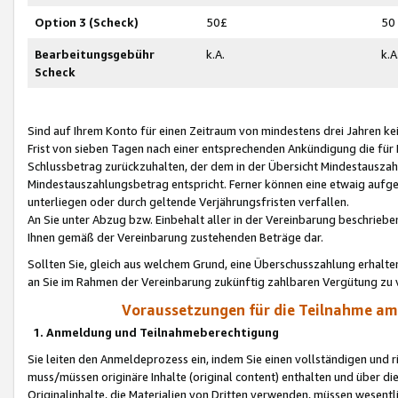
Option 3 (Scheck)
50£
50
Bearbeitungsgebühr
k.A.
k.A
Scheck
Sind auf Ihrem Konto für einen Zeitraum von mindestens drei Jahren kein
Frist von sieben Tagen nach einer entsprechenden Ankündigung die für
Schlussbetrag zurückzuhalten, der dem in der Übersicht Mindestausz
Mindestauszahlungsbetrag entspricht. Ferner können eine etwaig aufg
unterliegen oder durch geltende Verjährungsfristen verfallen.
An Sie unter Abzug bzw. Einbehalt aller in der Vereinbarung beschrieb
Ihnen gemäß der Vereinbarung zustehenden Beträge dar.
Sollten Sie, gleich aus welchem Grund, eine Überschusszahlung erhalte
an Sie im Rahmen der Vereinbarung zukünftig zahlbaren Vergütung zu 
Voraussetzungen für die Teilnahme a
1. Anmeldung und Teilnahmeberechtigung
Sie leiten den Anmeldeprozess ein, indem Sie einen vollständigen und 
muss/müssen originäre Inhalte (original content) enthalten und über d
Originalinhalte, die Materialien von Dritten verwenden, müssen wese