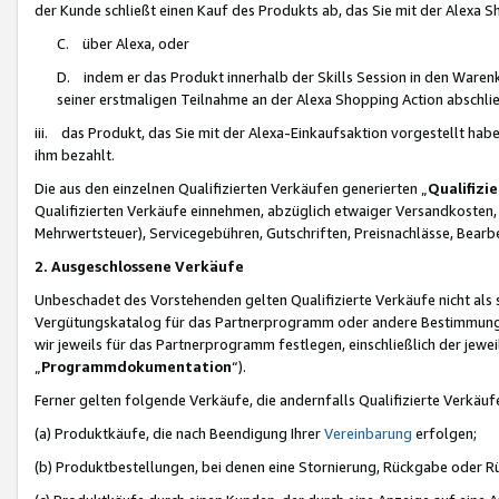
der Kunde schließt einen Kauf des Produkts ab, das Sie mit der Alexa 
C. über Alexa, oder
D. indem er das Produkt innerhalb der Skills Session in den Waren
seiner erstmaligen Teilnahme an der Alexa Shopping Action abschlie
iii. das Produkt, das Sie mit der Alexa-Einkaufsaktion vorgestellt ha
ihm bezahlt.
Die aus den einzelnen Qualifizierten Verkäufen generierten „
Qualifizi
Qualifizierten Verkäufe einnehmen, abzüglich etwaiger Versandkosten
Mehrwertsteuer), Servicegebühren, Gutschriften, Preisnachlässe, Bear
2. Ausgeschlossene Verkäufe
Unbeschadet des Vorstehenden gelten Qualifizierte Verkäufe nicht als
Vergütungskatalog für das Partnerprogramm oder andere Bestimmungen,
wir jeweils für das Partnerprogramm festlegen, einschließlich der jewe
„
Programmdokumentation
“).
Ferner gelten folgende Verkäufe, die andernfalls Qualifizierte Verkä
(a) Produktkäufe, die nach Beendigung Ihrer
Vereinbarung
erfolgen;
(b) Produktbestellungen, bei denen eine Stornierung, Rückgabe oder R