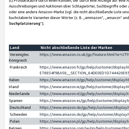
(c) Produktkäufe durch einen Kunden, der durch eine Anzeige auf eine 
Ausschreibungen und Auktionen über Schlagwörter, Suchbegriffe oder 
oder eine andere Amazon-Marke (vgl. die nicht abschließende Liste un
buchstabierte Varianten dieser Wörter (z. B. „ammazon“, „amaozn“ und „
Suchplatzierung
”);
Land
Nicht abschließende Liste der Marken
Vereinigtes
https://www.amazon.co.uk/gp/feature.html?ie=U
Königreich
Frankreich
https://www.amazon.fr/gp/help/customer/displa
E78834F9BA58__SECTION_64DE0ED1D744420E9
Italien
https://www.amazon.it/gp/help/customer/display
Irland
https://www.amazon.ie/gp/help/customer/displa
Niederlande
https://www.amazon.nl/gp/help/customer/display
Spanien
https://www.amazon.es/gp/help/customer/display
Deutschland
https://www.amazon.de/gp/help/customer/displa
Schweden
https://www.amazon.de/gp/help/customer/displa
Polen
https://www.amazon.pl/gp/help/customer/display
Belgien
https://www.amazon.com.be/gp/help/customer/d