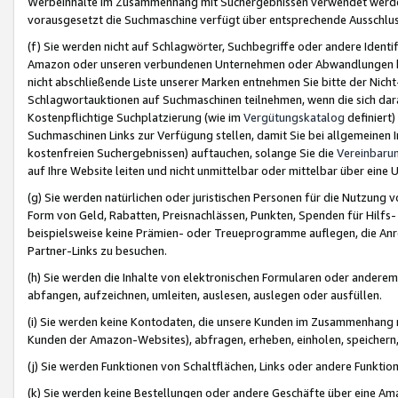
Werbeinhalte im Zusammenhang mit Suchergebnissen verwendet werden,
vorausgesetzt die Suchmaschine verfügt über entsprechende Ausschlu
(f) Sie werden nicht auf Schlagwörter, Suchbegriffe oder andere Ident
Amazon oder unseren verbundenen Unternehmen oder Abwandlungen bzw
nicht abschließende Liste unserer Marken entnehmen Sie bitte der Nich
Schlagwortauktionen auf Suchmaschinen teilnehmen, wenn die sich da
Kostenpflichtige Suchplatzierung (wie im
Vergütungskatalog
definiert
Suchmaschinen Links zur Verfügung stellen, damit Sie bei allgemeinen I
kostenfreien Suchergebnissen) auftauchen, solange Sie die
Vereinbaru
auf Ihre Website leiten und nicht unmittelbar oder mittelbar über eine
(g) Sie werden natürlichen oder juristischen Personen für die Nutzung 
Form von Geld, Rabatten, Preisnachlässen, Punkten, Spenden für Hilfs
beispielsweise keine Prämien- oder Treueprogramme auflegen, die Anrei
Partner-Links zu besuchen.
(h) Sie werden die Inhalte von elektronischen Formularen oder anderem M
abfangen, aufzeichnen, umleiten, auslesen, auslegen oder ausfüllen.
(i) Sie werden keine Kontodaten, die unsere Kunden im Zusammenhang 
Kunden der Amazon-Websites), abfragen, erheben, einholen, speichern,
(j) Sie werden Funktionen von Schaltflächen, Links oder andere Funkti
(k) Sie werden keine Bestellungen oder andere Geschäfte über eine Ama