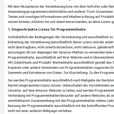
Mit dem Akzeptieren der Vereinbarung bzw. mit dem Aufrufen oder Nutz
Anwendungsprogrammierschnittstellen und anderer Tools (zusammen die
Texten und sonstigen Informationen und Inhalten in Bezug auf Produkte
nutzen können, erklären Sie sich damit einverstanden, an diese Lizenz 
1. Eingeschränkte Lizenz für Programminhalte
Vorbehaltlich der Bedingungen der Vereinbarung und ausschließlich z
Einhaltung der Vereinbarung (einschließlich dieser Lizenz und der ande
nicht übertragbare, nicht unterlizenzierbare, nicht exklusive, gebühren
anzuzeigen; (b) nur diejenigen der Amazon-Marken zu verwenden (wie in 
Programminhalte, ausschließlich auf Ihrer Website und in Übereinstimmu
API, Datenfeeds und Produkt-Werbeinhalte ausschließlich gemäß den Spe
Kopieren oder andere Verwenden von Programminhalten zugunsten Dri
Sammeln und Extrahieren von Daten. Zur Klarstellung: Zu den Program
Sie werden Programminhalte ausschließlich nach Maßgabe der Besti
hiermit eingeräumten Lizenz nutzen. Unbeschadet des Vorstehenden we
Umsätze auf eine Amazon-Website zu leiten, und werden Programminhal
Verbindung mit Programminhalten Besucher auf andere Websites als ein
unmittelbarem Zusammenhang mit den Programminhalten stehen, Links z
Nutzung der Programminhalte ausschließlich mit der betreffenden Pr
nicht mit einer anderen Webpage verlinken.