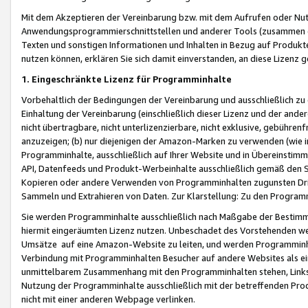
Mit dem Akzeptieren der Vereinbarung bzw. mit dem Aufrufen oder Nutz
Anwendungsprogrammierschnittstellen und anderer Tools (zusammen die
Texten und sonstigen Informationen und Inhalten in Bezug auf Produkte
nutzen können, erklären Sie sich damit einverstanden, an diese Lizenz 
1. Eingeschränkte Lizenz für Programminhalte
Vorbehaltlich der Bedingungen der Vereinbarung und ausschließlich z
Einhaltung der Vereinbarung (einschließlich dieser Lizenz und der ande
nicht übertragbare, nicht unterlizenzierbare, nicht exklusive, gebühren
anzuzeigen; (b) nur diejenigen der Amazon-Marken zu verwenden (wie in 
Programminhalte, ausschließlich auf Ihrer Website und in Übereinstimmu
API, Datenfeeds und Produkt-Werbeinhalte ausschließlich gemäß den Spe
Kopieren oder andere Verwenden von Programminhalten zugunsten Dri
Sammeln und Extrahieren von Daten. Zur Klarstellung: Zu den Program
Sie werden Programminhalte ausschließlich nach Maßgabe der Besti
hiermit eingeräumten Lizenz nutzen. Unbeschadet des Vorstehenden we
Umsätze auf eine Amazon-Website zu leiten, und werden Programminhal
Verbindung mit Programminhalten Besucher auf andere Websites als ein
unmittelbarem Zusammenhang mit den Programminhalten stehen, Links z
Nutzung der Programminhalte ausschließlich mit der betreffenden Pr
nicht mit einer anderen Webpage verlinken.