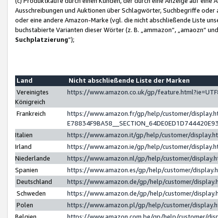
(c) Produktkäufe durch einen Kunden, der durch eine Anzeige auf eine 
Ausschreibungen und Auktionen über Schlagwörter, Suchbegriffe oder 
oder eine andere Amazon-Marke (vgl. die nicht abschließende Liste un
buchstabierte Varianten dieser Wörter (z. B. „ammazon“, „amaozn“ und „
Suchplatzierung
”);
Land
Nicht abschließende Liste der Marken
Vereinigtes
https://www.amazon.co.uk/gp/feature.html?ie=U
Königreich
Frankreich
https://www.amazon.fr/gp/help/customer/displa
E78834F9BA58__SECTION_64DE0ED1D744420E9
Italien
https://www.amazon.it/gp/help/customer/display
Irland
https://www.amazon.ie/gp/help/customer/displa
Niederlande
https://www.amazon.nl/gp/help/customer/display
Spanien
https://www.amazon.es/gp/help/customer/display
Deutschland
https://www.amazon.de/gp/help/customer/displa
Schweden
https://www.amazon.de/gp/help/customer/displa
Polen
https://www.amazon.pl/gp/help/customer/display
Belgien
https://www.amazon.com.be/gp/help/customer/d