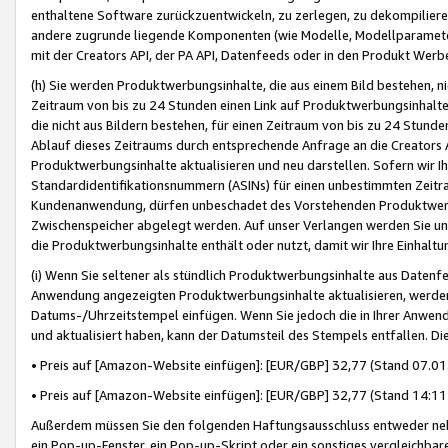
enthaltene Software zurückzuentwickeln, zu zerlegen, zu dekompilier
andere zugrunde liegende Komponenten (wie Modelle, Modellparameter
mit der Creators API, der PA API, Datenfeeds oder in den Produkt Werb
(h) Sie werden Produktwerbungsinhalte, die aus einem Bild bestehen, ni
Zeitraum von bis zu 24 Stunden einen Link auf Produktwerbungsinhalte
die nicht aus Bildern bestehen, für einen Zeitraum von bis zu 24 Stund
Ablauf dieses Zeitraums durch entsprechende Anfrage an die Creators 
Produktwerbungsinhalte aktualisieren und neu darstellen. Sofern wir Ih
Standardidentifikationsnummern (ASINs) für einen unbestimmten Zeitra
Kundenanwendung, dürfen unbeschadet des Vorstehenden Produktwerbu
Zwischenspeicher abgelegt werden. Auf unser Verlangen werden Sie un
die Produktwerbungsinhalte enthält oder nutzt, damit wir Ihre Einhalt
(i) Wenn Sie seltener als stündlich Produktwerbungsinhalte aus Datenfe
Anwendung angezeigten Produktwerbungsinhalte aktualisieren, werden 
Datums-/Uhrzeitstempel einfügen. Wenn Sie jedoch die in Ihrer Anwe
und aktualisiert haben, kann der Datumsteil des Stempels entfallen. Dies
• Preis auf [Amazon-Website einfügen]: [EUR/GBP] 32,77 (Stand 07.01.
• Preis auf [Amazon-Website einfügen]: [EUR/GBP] 32,77 (Stand 14:11 
Außerdem müssen Sie den folgenden Haftungsausschluss entweder neb
ein Pop-up-Fenster, ein Pop-up-Skript oder ein sonstiges vergleichba