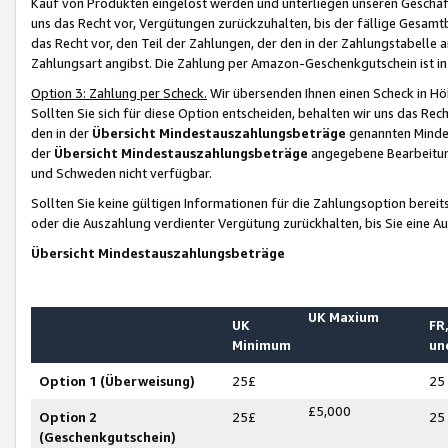
Kauf von Produkten eingelöst werden und unterliegen unseren Geschäf
uns das Recht vor, Vergütungen zurückzuhalten, bis der fällige Gesamt
das Recht vor, den Teil der Zahlungen, der den in der Zahlungstabelle 
Zahlungsart angibst. Die Zahlung per Amazon-Geschenkgutschein ist in
Option 3: Zahlung per Scheck.
Wir übersenden Ihnen einen Scheck in Höh
Sollten Sie sich für diese Option entscheiden, behalten wir uns das Rec
den in der
Übersicht Mindestauszahlungsbeträge
genannten Mindest
der
Übersicht Mindestauszahlungsbeträge
angegebene Bearbeitung
und Schweden nicht verfügbar.
Sollten Sie keine gültigen Informationen für die Zahlungsoption bereit
oder die Auszahlung verdienter Vergütung zurückhalten, bis Sie eine A
Übersicht Mindestauszahlungsbeträge
UK Maxium
UK
FR,
Minimum
un
Option 1 (Überweisung)
25£
25
£5,000
Option 2
25£
25
(Geschenkgutschein)