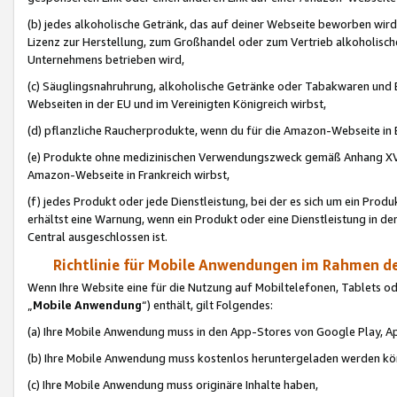
(b) jedes alkoholische Getränk, das auf deiner Webseite beworben wird
Lizenz zur Herstellung, zum Großhandel oder zum Vertrieb alkoholisch
Unternehmens betrieben wird,
(c) Säuglingsnahruhrung, alkoholische Getränke oder Tabakwaren und E
Webseiten in der EU und im Vereinigten Königreich wirbst,
(d) pflanzliche Raucherprodukte, wenn du für die Amazon-Webseite in B
(e) Produkte ohne medizinischen Verwendungszweck gemäß Anhang XVI 
Amazon-Webseite in Frankreich wirbst,
(f) jedes Produkt oder jede Dienstleistung, bei der es sich um ein Prod
erhältst eine Warnung, wenn ein Produkt oder eine Dienstleistung in de
Central ausgeschlossen ist.
Richtlinie für Mobile Anwendungen im Rahmen de
Wenn Ihre Website eine für die Nutzung auf Mobiltelefonen, Tablets 
„
Mobile Anwendung
“) enthält, gilt Folgendes:
(a) Ihre Mobile Anwendung muss in den App-Stores von Google Play, A
(b) Ihre Mobile Anwendung muss kostenlos heruntergeladen werden könn
(c) Ihre Mobile Anwendung muss originäre Inhalte haben,