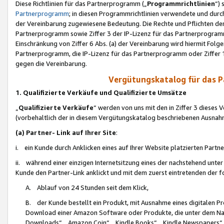
Diese Richtlinien für das Partnerprogramm („
Programmrichtlinien
“)
Partnerprogramm
; in diesen Programmrichtlinien verwendete und durch
der Vereinbarung zugewiesene Bedeutung. Die Rechte und Pflichten de
Partnerprogramm sowie Ziffer 3 der IP-Lizenz für das Partnerprogram
Einschränkung von Ziffer 6 Abs. (a) der Vereinbarung wird hiermit Fol
Partnerprogramm, die IP-Lizenz für das Partnerprogramm oder Ziffer 1
gegen die Vereinbarung.
Vergütungskatalog für das 
1. Qualifizierte Verkäufe und Qualifizierte Umsätze
„
Qualifizierte Verkäufe
“ werden von uns mit den in Ziffer 3 diese
(vorbehaltlich der in diesem Vergütungskatalog beschriebenen Ausnah
(a) Partner- Link auf Ihrer Site
:
i. ein Kunde durch Anklicken eines auf Ihrer Website platzierten Part
ii. während einer einzigen Internetsitzung eines der nachstehend unter (i)
Kunde den Partner-Link anklickt und mit dem zuerst eintretenden der f
A. Ablauf von 24 Stunden seit dem Klick,
B. der Kunde bestellt ein Produkt, mit Ausnahme eines digitalen P
Download einer Amazon Software oder Produkte, die unter dem N
Downloads“, „Amazon Coin“, „Kindle Books“, „Kindle Newspapers“, „