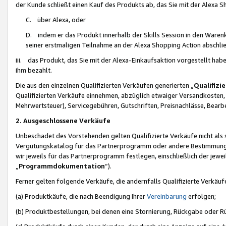
der Kunde schließt einen Kauf des Produkts ab, das Sie mit der Alexa 
C. über Alexa, oder
D. indem er das Produkt innerhalb der Skills Session in den Waren
seiner erstmaligen Teilnahme an der Alexa Shopping Action abschlie
iii. das Produkt, das Sie mit der Alexa-Einkaufsaktion vorgestellt ha
ihm bezahlt.
Die aus den einzelnen Qualifizierten Verkäufen generierten „
Qualifizi
Qualifizierten Verkäufe einnehmen, abzüglich etwaiger Versandkosten
Mehrwertsteuer), Servicegebühren, Gutschriften, Preisnachlässe, Bear
2. Ausgeschlossene Verkäufe
Unbeschadet des Vorstehenden gelten Qualifizierte Verkäufe nicht als
Vergütungskatalog für das Partnerprogramm oder andere Bestimmungen,
wir jeweils für das Partnerprogramm festlegen, einschließlich der jewe
„
Programmdokumentation
“).
Ferner gelten folgende Verkäufe, die andernfalls Qualifizierte Verkä
(a) Produktkäufe, die nach Beendigung Ihrer
Vereinbarung
erfolgen;
(b) Produktbestellungen, bei denen eine Stornierung, Rückgabe oder R