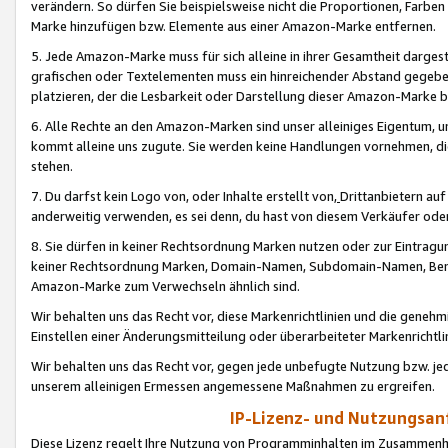
verändern. So dürfen Sie beispielsweise nicht die Proportionen, Farb
Marke hinzufügen bzw. Elemente aus einer Amazon-Marke entfernen.
5. Jede Amazon-Marke muss für sich alleine in ihrer Gesamtheit darge
grafischen oder Textelementen muss ein hinreichender Abstand gegebe
platzieren, der die Lesbarkeit oder Darstellung dieser Amazon-Marke b
6. Alle Rechte an den Amazon-Marken sind unser alleiniges Eigentum, 
kommt alleine uns zugute. Sie werden keine Handlungen vornehmen, 
stehen.
7. Du darfst kein Logo von, oder Inhalte erstellt von,
Drittanbietern au
anderweitig verwenden, es sei denn, du hast von diesem Verkäufer oder
8. Sie dürfen in keiner Rechtsordnung Marken nutzen oder zur Eintragu
keiner Rechtsordnung Marken, Domain-Namen, Subdomain-Namen, Benu
Amazon-Marke zum Verwechseln ähnlich sind.
Wir behalten uns das Recht vor, diese Markenrichtlinien und die gene
Einstellen einer Änderungsmitteilung oder überarbeiteter Markenricht
Wir behalten uns das Recht vor, gegen jede unbefugte Nutzung bzw. jede 
unserem alleinigen Ermessen angemessene Maßnahmen zu ergreifen.
IP-Lizenz- und Nutzungsan
Diese Lizenz regelt Ihre Nutzung von Programminhalten im Zusammen