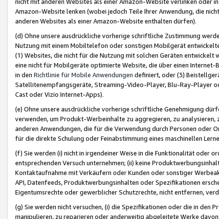
nicht mit anderen Websites als einer Amazon-Website verlinken oder i
Amazon-Website lenken (wobei jedoch Teile Ihrer Anwendung, die nich
anderen Websites als einer Amazon-Website enthalten dürfen).
(d) Ohne unsere ausdrückliche vorherige schriftliche Zustimmung werd
Nutzung mit einem Mobiltelefon oder sonstigen Mobilgerät entwickelt
(1) Websites, die nicht für die Nutzung mit solchen Geräten entwickelt
eine nicht für Mobilgeräte optimierte Website, die über einen Interne
in den
Richtlinie für Mobile Anwendungen
definiert, oder (3) Beistellge
Satellitenempfangsgeräte, Streaming-Video-Player, Blu-Ray-Player ode
Cast oder Vizio Internet-Apps).
(e) Ohne unsere ausdrückliche vorherige schriftliche Genehmigung dürfe
verwenden, um Produkt-Werbeinhalte zu aggregieren, zu analysieren, 
anderen Anwendungen, die für die Verwendung durch Personen oder Or
für die direkte Schulung oder Feinabstimmung eines maschinellen Lern
(f) Sie werden (i) nicht in irgendeiner Weise in die Funktionalität ode
entsprechenden Versuch unternehmen; (ii) keine Produktwerbungsinha
Kontaktaufnahme mit Verkäufern oder Kunden oder sonstiger Werbeaktiv
API, Datenfeeds, Produktwerbungsinhalten oder Spezifikationen erschei
Eigentumsrechte oder gewerblicher Schutzrechte, nicht entfernen, verd
(g) Sie werden nicht versuchen, (i) die Spezifikationen oder die in de
manipulieren, zu reparieren oder anderweitig abgeleitete Werke davon z