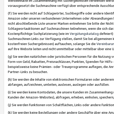
Werbeinhalte im Zusammenhang mit Suchergebnissen verwendet werden,
vorausgesetzt die Suchmaschine verfügt über entsprechende Ausschlu
(f) Sie werden nicht auf Schlagwörter, Suchbegriffe oder andere Ident
Amazon oder unseren verbundenen Unternehmen oder Abwandlungen bzw
nicht abschließende Liste unserer Marken entnehmen Sie bitte der Nich
Schlagwortauktionen auf Suchmaschinen teilnehmen, wenn die sich da
Kostenpflichtige Suchplatzierung (wie im
Vergütungskatalog
definiert
Suchmaschinen Links zur Verfügung stellen, damit Sie bei allgemeinen I
kostenfreien Suchergebnissen) auftauchen, solange Sie die
Vereinbaru
auf Ihre Website leiten und nicht unmittelbar oder mittelbar über eine
(g) Sie werden natürlichen oder juristischen Personen für die Nutzung 
Form von Geld, Rabatten, Preisnachlässen, Punkten, Spenden für Hilfs
beispielsweise keine Prämien- oder Treueprogramme auflegen, die Anrei
Partner-Links zu besuchen.
(h) Sie werden die Inhalte von elektronischen Formularen oder anderem M
abfangen, aufzeichnen, umleiten, auslesen, auslegen oder ausfüllen.
(i) Sie werden keine Kontodaten, die unsere Kunden im Zusammenhang 
Kunden der Amazon-Websites), abfragen, erheben, einholen, speichern,
(j) Sie werden Funktionen von Schaltflächen, Links oder andere Funkti
(k) Sie werden keine Bestellungen oder andere Geschäfte über eine Ama