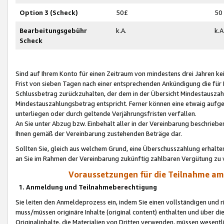
Option 3 (Scheck)
50£
50
Bearbeitungsgebühr
k.A.
k.A
Scheck
Sind auf Ihrem Konto für einen Zeitraum von mindestens drei Jahren kein
Frist von sieben Tagen nach einer entsprechenden Ankündigung die für
Schlussbetrag zurückzuhalten, der dem in der Übersicht Mindestausz
Mindestauszahlungsbetrag entspricht. Ferner können eine etwaig aufg
unterliegen oder durch geltende Verjährungsfristen verfallen.
An Sie unter Abzug bzw. Einbehalt aller in der Vereinbarung beschrieb
Ihnen gemäß der Vereinbarung zustehenden Beträge dar.
Sollten Sie, gleich aus welchem Grund, eine Überschusszahlung erhalte
an Sie im Rahmen der Vereinbarung zukünftig zahlbaren Vergütung zu 
Voraussetzungen für die Teilnahme a
1. Anmeldung und Teilnahmeberechtigung
Sie leiten den Anmeldeprozess ein, indem Sie einen vollständigen und 
muss/müssen originäre Inhalte (original content) enthalten und über d
Originalinhalte, die Materialien von Dritten verwenden, müssen wese