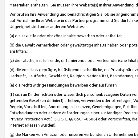
Materialien enthalten. Sie müssen Ihre Website(s) in Ihrer Anwendung ide
Wir prüfen Ihre Anwendung und benachrichtigen Sie, ob sie angenommen
auf Aufnahme Ihrer Website in das Partnerprogramm und Sie dürfen kei
Ungeeignet sind unter anderem Websites:
(a) die sexuelle oder obszöne Inhalte bewerben oder enthalten;
(b) die Gewalt verherrlichen oder gewalttätige Inhalte haben oder pot
anstiften,;
(c) die falsche, irreführende, diffamierende oder verleumderische Inha
(d) die von Hass geprägte, belästigende, schädliche, die Privatsphäre v
Herkunft, Hautfarbe, Geschlecht, Religion, Nationalität, Behinderung, 
(e) die rechtswidrige Handlungen bewerben oder ausführen;
(f) sich an Kinder richten oder wissentlich personenbezogene Daten vo
geltenden Gesetzen definiert) erheben, verwenden oder offenlegen, Vo
Regeln, Vorschriften, Anordnungen, Lizenzen, Genehmigungen, Richtlini
Entscheidungen oder andere Anforderungen einer zuständigen Regierung
Privacy Protection Act (15 U.S.C. §§ 6501-6506) oder Vorschriften, di
Internet erlassen wurden);
(g) die Marken von Amazon oder unseren verbundenen Unternehmen b