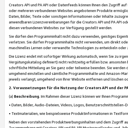
Creators API und PA API oder Datenfeeds können Ihnen den Zugriff auf D
oder mehreren verbundenen Websites angebotenen Produkte ermögliche
Daten, Bilder, Texte oder sonstigen Informationen oder Inhalte zuzugre
anwendbaren Lizenzvereinbarungen für die Creators API und PA API od
diesen verbundenen Websites zur Verfügung gestellt werden.
Sie dürfen den Programminhalt nicht dazu verwenden, geistiges Eigent
verletzen. Sie dürfen Programminhalte nicht verwenden, um direkt ode
maschinelles Lernen oder verwandte Technologien zu entwickeln oder zu
Die Lizenz endet mit sofortiger Wirkung automatisch, wenn Sie zu irg
Vergütungskatalog definiert) nicht rechtzeitig erfüllen bzw. ansonsten
schriftliche Mitteilung an Sie ganz oder teilweise beenden. Sie werden
umgehend einstellen und sämtliche Programminhalte und Amazon-Marke
jeweils verlangt, umgehend von Ihrer Website entfernen und löschen od
2. Voraussetzungen für die Nutzung der Creators API und der P
(a)
Beschreibung
. Im Rahmen dieser Lizenz können wir Ihnen Programmi
• Daten, Bilder, Audio-Dateien, Videos, Logos, Benutzerschnittstellen-
• Textmaterialien, wie beispielsweise Produktinformationen in Textfor
Neben den vorstehenden Produktwerbungsinhalten und dem Zugriff auf 
Zusammenhang mit Creators API und PA API Musterquellcodes und -bibli