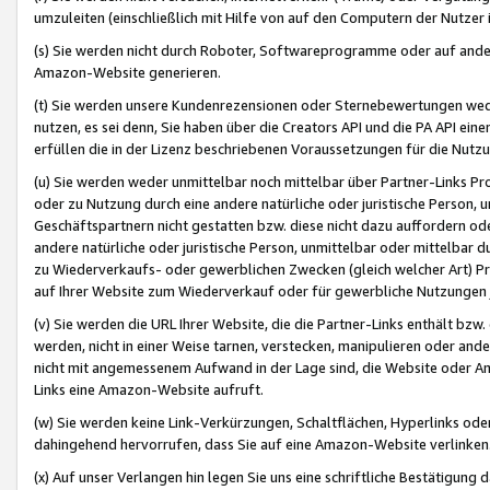
umzuleiten (einschließlich mit Hilfe von auf den Computern der Nutzer i
(s) Sie werden nicht durch Roboter, Softwareprogramme oder auf andere
Amazon-Website generieren.
(t) Sie werden unsere Kundenrezensionen oder Sternebewertungen wed
nutzen, es sei denn, Sie haben über die Creators API und die PA API e
erfüllen die in der Lizenz beschriebenen Voraussetzungen für die Nutzu
(u) Sie werden weder unmittelbar noch mittelbar über Partner-Links P
oder zu Nutzung durch eine andere natürliche oder juristische Person,
Geschäftspartnern nicht gestatten bzw. diese nicht dazu auffordern od
andere natürliche oder juristische Person, unmittelbar oder mittelbar
zu Wiederverkaufs- oder gewerblichen Zwecken (gleich welcher Art) 
auf Ihrer Website zum Wiederverkauf oder für gewerbliche Nutzungen 
(v) Sie werden die URL Ihrer Website, die die Partner-Links enthält b
werden, nicht in einer Weise tarnen, verstecken, manipulieren oder and
nicht mit angemessenem Aufwand in der Lage sind, die Website oder A
Links eine Amazon-Website aufruft.
(w) Sie werden keine Link-Verkürzungen, Schaltflächen, Hyperlinks ode
dahingehend hervorrufen, dass Sie auf eine Amazon-Website verlinken
(x) Auf unser Verlangen hin legen Sie uns eine schriftliche Bestätigung