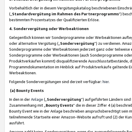
Vorbehaltlich der in diesem Vergütungskatalog beschriebenen Einschr
(„
Standardvergütung im Rahmen des Partnerprogramms
“) besc
bestimmten Prozentsatzes der Qualifizierten Erlöse.
4. Sondervergütung oder Werbeaktionen
Gelegentlich können wir Sonderprogramme oder Werbeaktionen auflegen,
oder alternative Vergütung („
Sondervergütung
”) zu verdienen. Amazo
Sonderprogramme oder Werbeaktionen jederzeit ganz oder teilweise einz
Sonderprogramme oder Werbeaktionen (auch Sonderprogramme oder We
Produktverkäufen kommt) disqualifizierende Ausschlusstatbestände, di
Programmdokumentation im Hinblick auf Produktverkäufe geltende E
Werbeaktionen.
Folgende Sondervergütungen sind derzeit verfügbar:
hier
.
(a) Bounty Events
In den in der
Anlage
(„
Sondervergütung
“) aufgeführten Ländern sind
Zusammenhang mit „
Bounty Events
“ die in dieser Ziffer 4 (a) besch
Bounty Event wie in der Anlage beschrieben anspruchsberechtigt sein mu
teilnehmende Startseite einer Amazon-Website aufruft und (2) der Kun
ausführt.
Amazon zahlt keine Sondervergütung, wenn das zugrundeliegende Boun