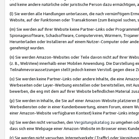
und keine andere natürliche oder juristische Person dazu ermächtigen, a
(l) Sie werden alle Handlungen unterlassen, die nach vernünftigem Erme
Website, auf der Funktionen oder Transaktionen (zum Beispiel suchen, s
(m) Sie werden auf Ihrer Website keine Partner-Links oder Programmin
Spionagesoftware, Schadsoftware, Computerviren, Würmern, Trojaner
Herunterladen oder Installieren auf einem Nutzer-Computer oder ande
genehmigt wurden.
(n) Sie werden Amazon-Websites oder Teile davon nicht auf Ihrer Websi
(z. B., WebView) innerhalb einer Mobilen Anwendung. Die Darstellung ein
Teilnahmevoraussetzungen stellt jedoch keinen Verstoß gegen diese Zif
(o) Sie werden keine Partner-Links oder andere Inhalte, die eine Am
Werbeseiten oder Layer-Werbung einstellen oder bereitstellen, mit Au
bewerben, die eng mit dem auf Ihrer Website befindlichen Material z
(p) Sie werden in Inhalte, die Sie auf einer Amazon-Website platzier
Werbediensten oder in einer Kundenbewertung, einem Forum, einem Wun
einer Amazon-Website verfügbaren Kontext) keine Partner-Links integr
(q) Sie werden nicht versuchen, den
Vergütungskatalog
zu umgehen oder
dass sich eine Webpage einer Amazon-Website im Browser eines Kunden 
(r) Sie werden nicht versuchen, Internetverkehr (Traffic) oder Vergü