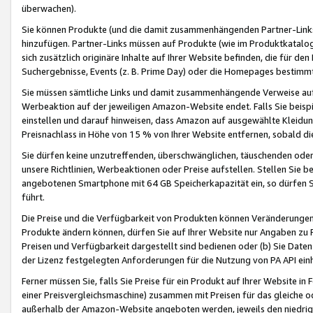
überwachen).
Sie können Produkte (und die damit zusammenhängenden Partner-Links)
hinzufügen. Partner-Links müssen auf Produkte (wie im Produktkatalog de
sich zusätzlich originäre Inhalte auf Ihrer Website befinden, die für 
Suchergebnisse, Events (z. B. Prime Day) oder die Homepages bestimmte
Sie müssen sämtliche Links und damit zusammenhängende Verweise auf z
Werbeaktion auf der jeweiligen Amazon-Website endet. Falls Sie beisp
einstellen und darauf hinweisen, dass Amazon auf ausgewählte Kleidun
Preisnachlass in Höhe von 15 % von Ihrer Website entfernen, sobald di
Sie dürfen keine unzutreffenden, überschwänglichen, täuschenden od
unsere Richtlinien, Werbeaktionen oder Preise aufstellen. Stellen Sie 
angebotenen Smartphone mit 64 GB Speicherkapazität ein, so dürfen S
führt.
Die Preise und die Verfügbarkeit von Produkten können Veränderungen 
Produkte ändern können, dürfen Sie auf Ihrer Website nur Angaben zu P
Preisen und Verfügbarkeit dargestellt sind bedienen oder (b) Sie Daten
der Lizenz festgelegten Anforderungen für die Nutzung von PA API einh
Ferner müssen Sie, falls Sie Preise für ein Produkt auf Ihrer Website in 
einer Preisvergleichsmaschine) zusammen mit Preisen für das gleiche o
außerhalb der Amazon-Website angeboten werden, jeweils den niedrigst