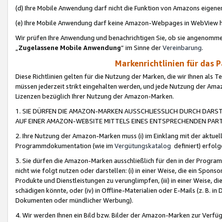
(d) Ihre Mobile Anwendung darf nicht die Funktion von Amazons eige
(e) Ihre Mobile Anwendung darf keine Amazon-Webpages in WebView 
Wir prüfen Ihre Anwendung und benachrichtigen Sie, ob sie angenomm
„
Zugelassene Mobile Anwendung
“ im Sinne der
Vereinbarung
.
Markenrichtlinien für das 
Diese Richtlinien gelten für die Nutzung der Marken, die wir Ihnen als 
müssen jederzeit strikt eingehalten werden, und jede Nutzung der Ama
Lizenzen bezüglich Ihrer Nutzung der Amazon-Marken.
1. SIE DÜRFEN DIE AMAZON-MARKEN AUSSCHLIESSLICH DURCH DARS
AUF EINER AMAZON-WEBSITE MITTELS EINES ENTSPRECHENDEN PART
2. Ihre Nutzung der Amazon-Marken muss (i) im Einklang mit der aktuells
Programmdokumentation (wie im
Vergütungskatalog
definiert) erfolg
3. Sie dürfen die Amazon-Marken ausschließlich für den in der Progr
nicht wie folgt nutzen oder darstellen: (i) in einer Weise, die ein Spo
Produkte und Dienstleistungen zu verunglimpfen, (iii) in einer Weise
schädigen könnte, oder (iv) in Offline-Materialien oder E-Mails (z. B.
Dokumenten oder mündlicher Werbung).
4. Wir werden Ihnen ein Bild bzw. Bilder der Amazon-Marken zur Verfüg