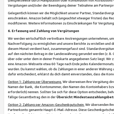
(beispielsweise durch Manipulation oder Kombination von Attributions-
Vergütungen und/oder der Beendigung deiner Teilnahme am Partnerp
Gelegentlich können wir die Möglichkeit unserer Partner, Standardv
einschränken. Amazon behält sich (ungeachtet etwaiger Fristen) das Re
modifizieren. Weitere Informationen zu Einschränkungen für Vergütung
6. Erfassung und Zahlung von Vergütungen
Wir werden wirtschaftlich vertretbare Anstrengungen unternehmen, um 
Nachverfolgung zu ermöglichen und unsere Berichte zu erstellen und di
diesem Monat verdient hast, zusammengefasst sind. Standardvergütung
auf den nächsten Betrag in der Landeswährung gerundet werden (z. B. C
über oder unter dem in deiner Preiskarte angegebenen Satz liegt. Wir
eine Amazon-Webseite etwa 60 Tage nach Ende jedes Kalendermonats, i
wurden. Du kannst wählen, ob du Zahlungen in einer anderen Währung
dafür entscheidest, erklärst du dich damit einverstanden, dass die K
Option 1: Zahlung per Überweisung.
Wir überweisen Ihre Vergütung dir
Namen der Bank, die Kontonummer, den Namen des Kontoinhabers bzw. a
erforderlich) nennen. Sollten Sie sich für diese Option entscheiden, be
fällige Gesamtbetrag den in der
Übersicht Mindestauszahlungsbet
Option 2: Zahlung per Amazon-Geschenkgutschein.
Wir übersenden Ihne
Partnerkonto genannte Haupt-E-Mail-Adresse. Diese Geschenkgutschei