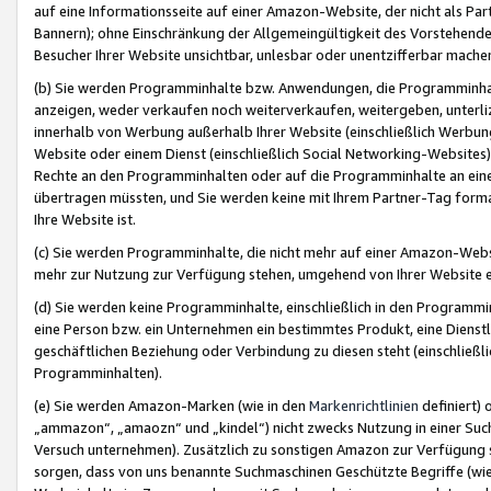
auf eine Informationsseite auf einer Amazon-Website, der nicht als Part
Bannern); ohne Einschränkung der Allgemeingültigkeit des Vorstehende
Besucher Ihrer Website unsichtbar, unlesbar oder unentzifferbar mache
(b) Sie werden Programminhalte bzw. Anwendungen, die Programminhalt
anzeigen, weder verkaufen noch weiterverkaufen, weitergeben, unterli
innerhalb von Werbung außerhalb Ihrer Website (einschließlich Werbun
Website oder einem Dienst (einschließlich Social Networking-Website
Rechte an den Programminhalten oder auf die Programminhalte an eine a
übertragen müssten, und Sie werden keine mit Ihrem Partner-Tag formati
Ihre Website ist.
(c) Sie werden Programminhalte, die nicht mehr auf einer Amazon-Websit
mehr zur Nutzung zur Verfügung stehen, umgehend von Ihrer Website e
(d) Sie werden keine Programminhalte, einschließlich in den Programmin
eine Person bzw. ein Unternehmen ein bestimmtes Produkt, eine Dienstle
geschäftlichen Beziehung oder Verbindung zu diesen steht (einschließli
Programminhalten).
(e) Sie werden Amazon-Marken (wie in den
Markenrichtlinien
definiert) 
„ammazon“, „amaozn“ und „kindel“) nicht zwecks Nutzung in einer Suc
Versuch unternehmen). Zusätzlich zu sonstigen Amazon zur Verfügung 
sorgen, dass von uns benannte Suchmaschinen Geschützte Begriffe (wie 