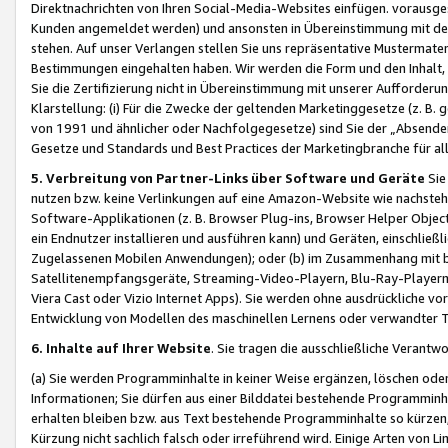
Direktnachrichten von Ihren Social-Media-Websites einfügen. vorausg
Kunden angemeldet werden) und ansonsten in Übereinstimmung mit der
stehen. Auf unser Verlangen stellen Sie uns repräsentative Mustermater
Bestimmungen eingehalten haben. Wir werden die Form und den Inhalt, di
Sie die Zertifizierung nicht in Übereinstimmung mit unserer Aufforderu
Klarstellung: (i) Für die Zwecke der geltenden Marketinggesetze (z. 
von 1991 und ähnlicher oder Nachfolgegesetze) sind Sie der „Absender“ j
Gesetze und Standards und Best Practices der Marketingbranche für 
5. Verbreitung von Partner-Links über Software und Geräte
Sie
nutzen bzw. keine Verlinkungen auf eine Amazon-Website wie nachsteh
Software-Applikationen (z. B. Browser Plug-ins, Browser Helper Objec
ein Endnutzer installieren und ausführen kann) und Geräten, einschlie
Zugelassenen Mobilen Anwendungen); oder (b) im Zusammenhang mit bzw.
Satellitenempfangsgeräte, Streaming-Video-Playern, Blu-Ray-Playern 
Viera Cast oder Vizio Internet Apps). Sie werden ohne ausdrückliche v
Entwicklung von Modellen des maschinellen Lernens oder verwandter 
6. Inhalte auf Ihrer Website
. Sie tragen die ausschließliche Verantwo
(a) Sie werden Programminhalte in keiner Weise ergänzen, löschen oder
Informationen; Sie dürfen aus einer Bilddatei bestehende Programminhal
erhalten bleiben bzw. aus Text bestehende Programminhalte so kürzen, 
Kürzung nicht sachlich falsch oder irreführend wird. Einige Arten von L