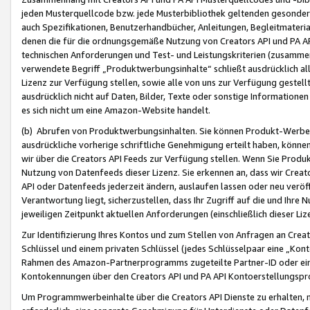
jeden Musterquellcode bzw. jede Musterbibliothek geltenden gesonder
auch Spezifikationen, Benutzerhandbücher, Anleitungen, Begleitmaterial
denen die für die ordnungsgemäße Nutzung von Creators API und PA A
technischen Anforderungen und Test- und Leistungskriterien (zusammen
verwendete Begriff „Produktwerbungsinhalte“ schließt ausdrücklich al
Lizenz zur Verfügung stellen, sowie alle von uns zur Verfügung gestel
ausdrücklich nicht auf Daten, Bilder, Texte oder sonstige Informatione
es sich nicht um eine Amazon-Website handelt.
(b) Abrufen von Produktwerbungsinhalten. Sie können Produkt-Werbein
ausdrückliche vorherige schriftliche Genehmigung erteilt haben, könn
wir über die Creators API Feeds zur Verfügung stellen. Wenn Sie Produk
Nutzung von Datenfeeds dieser Lizenz. Sie erkennen an, dass wir Creat
API oder Datenfeeds jederzeit ändern, auslaufen lassen oder neu veröffe
Verantwortung liegt, sicherzustellen, dass Ihr Zugriff auf die und Ihr
jeweiligen Zeitpunkt aktuellen Anforderungen (einschließlich dieser Liz
Zur Identifizierung Ihres Kontos und zum Stellen von Anfragen an Crea
Schlüssel und einem privaten Schlüssel (jedes Schlüsselpaar eine „Kon
Rahmen des Amazon-Partnerprogramms zugeteilte Partner-ID oder ein
Kontokennungen über den Creators API und PA API Kontoerstellungspro
Um Programmwerbeinhalte über die Creators API Dienste zu erhalten, m