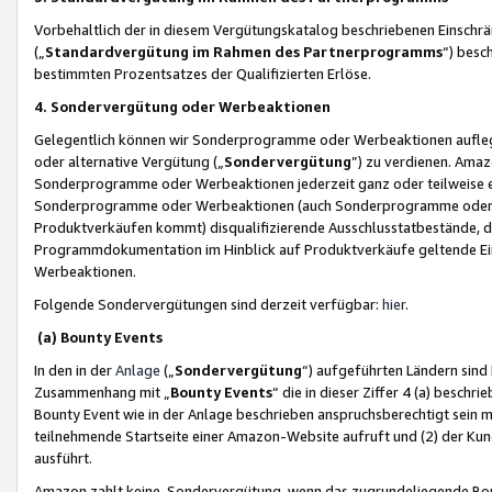
Vorbehaltlich der in diesem Vergütungskatalog beschriebenen Einschr
(„
Standardvergütung im Rahmen des Partnerprogramms
“) besc
bestimmten Prozentsatzes der Qualifizierten Erlöse.
4. Sondervergütung oder Werbeaktionen
Gelegentlich können wir Sonderprogramme oder Werbeaktionen auflegen,
oder alternative Vergütung („
Sondervergütung
”) zu verdienen. Amazo
Sonderprogramme oder Werbeaktionen jederzeit ganz oder teilweise einz
Sonderprogramme oder Werbeaktionen (auch Sonderprogramme oder We
Produktverkäufen kommt) disqualifizierende Ausschlusstatbestände, di
Programmdokumentation im Hinblick auf Produktverkäufe geltende E
Werbeaktionen.
Folgende Sondervergütungen sind derzeit verfügbar:
hier
.
(a) Bounty Events
In den in der
Anlage
(„
Sondervergütung
“) aufgeführten Ländern sind
Zusammenhang mit „
Bounty Events
“ die in dieser Ziffer 4 (a) besch
Bounty Event wie in der Anlage beschrieben anspruchsberechtigt sein mu
teilnehmende Startseite einer Amazon-Website aufruft und (2) der Kun
ausführt.
Amazon zahlt keine Sondervergütung, wenn das zugrundeliegende Boun