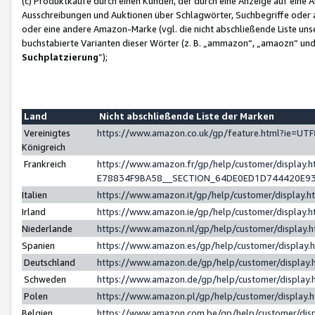
(c) Produktkäufe durch einen Kunden, der durch eine Anzeige auf eine 
Ausschreibungen und Auktionen über Schlagwörter, Suchbegriffe oder 
oder eine andere Amazon-Marke (vgl. die nicht abschließende Liste un
buchstabierte Varianten dieser Wörter (z. B. „ammazon“, „amaozn“ und „
Suchplatzierung
”);
Land
Nicht abschließende Liste der Marken
Vereinigtes
https://www.amazon.co.uk/gp/feature.html?ie=U
Königreich
Frankreich
https://www.amazon.fr/gp/help/customer/displa
E78834F9BA58__SECTION_64DE0ED1D744420E9
Italien
https://www.amazon.it/gp/help/customer/display
Irland
https://www.amazon.ie/gp/help/customer/displa
Niederlande
https://www.amazon.nl/gp/help/customer/display
Spanien
https://www.amazon.es/gp/help/customer/display
Deutschland
https://www.amazon.de/gp/help/customer/displa
Schweden
https://www.amazon.de/gp/help/customer/displa
Polen
https://www.amazon.pl/gp/help/customer/display
Belgien
https://www.amazon.com.be/gp/help/customer/d