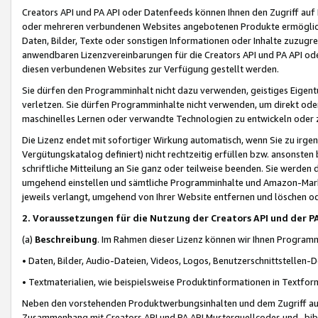
Creators API und PA API oder Datenfeeds können Ihnen den Zugriff auf D
oder mehreren verbundenen Websites angebotenen Produkte ermögliche
Daten, Bilder, Texte oder sonstigen Informationen oder Inhalte zuzugre
anwendbaren Lizenzvereinbarungen für die Creators API und PA API od
diesen verbundenen Websites zur Verfügung gestellt werden.
Sie dürfen den Programminhalt nicht dazu verwenden, geistiges Eigent
verletzen. Sie dürfen Programminhalte nicht verwenden, um direkt ode
maschinelles Lernen oder verwandte Technologien zu entwickeln oder zu
Die Lizenz endet mit sofortiger Wirkung automatisch, wenn Sie zu irg
Vergütungskatalog definiert) nicht rechtzeitig erfüllen bzw. ansonsten
schriftliche Mitteilung an Sie ganz oder teilweise beenden. Sie werden
umgehend einstellen und sämtliche Programminhalte und Amazon-Marke
jeweils verlangt, umgehend von Ihrer Website entfernen und löschen od
2. Voraussetzungen für die Nutzung der Creators API und der P
(a)
Beschreibung
. Im Rahmen dieser Lizenz können wir Ihnen Programmi
• Daten, Bilder, Audio-Dateien, Videos, Logos, Benutzerschnittstellen-
• Textmaterialien, wie beispielsweise Produktinformationen in Textfor
Neben den vorstehenden Produktwerbungsinhalten und dem Zugriff auf 
Zusammenhang mit Creators API und PA API Musterquellcodes und -bibli