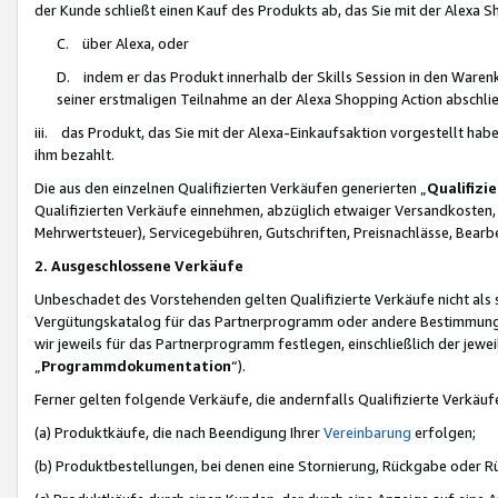
der Kunde schließt einen Kauf des Produkts ab, das Sie mit der Alexa 
C. über Alexa, oder
D. indem er das Produkt innerhalb der Skills Session in den Waren
seiner erstmaligen Teilnahme an der Alexa Shopping Action abschlie
iii. das Produkt, das Sie mit der Alexa-Einkaufsaktion vorgestellt ha
ihm bezahlt.
Die aus den einzelnen Qualifizierten Verkäufen generierten „
Qualifizi
Qualifizierten Verkäufe einnehmen, abzüglich etwaiger Versandkosten
Mehrwertsteuer), Servicegebühren, Gutschriften, Preisnachlässe, Bear
2. Ausgeschlossene Verkäufe
Unbeschadet des Vorstehenden gelten Qualifizierte Verkäufe nicht als
Vergütungskatalog für das Partnerprogramm oder andere Bestimmungen,
wir jeweils für das Partnerprogramm festlegen, einschließlich der jewe
„
Programmdokumentation
“).
Ferner gelten folgende Verkäufe, die andernfalls Qualifizierte Verkä
(a) Produktkäufe, die nach Beendigung Ihrer
Vereinbarung
erfolgen;
(b) Produktbestellungen, bei denen eine Stornierung, Rückgabe oder R