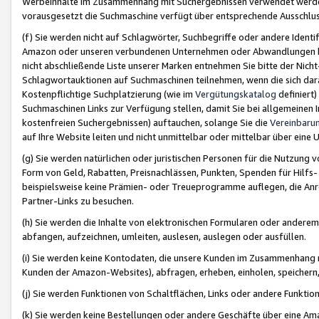
Werbeinhalte im Zusammenhang mit Suchergebnissen verwendet werden,
vorausgesetzt die Suchmaschine verfügt über entsprechende Ausschlu
(f) Sie werden nicht auf Schlagwörter, Suchbegriffe oder andere Ident
Amazon oder unseren verbundenen Unternehmen oder Abwandlungen bzw
nicht abschließende Liste unserer Marken entnehmen Sie bitte der Nich
Schlagwortauktionen auf Suchmaschinen teilnehmen, wenn die sich da
Kostenpflichtige Suchplatzierung (wie im
Vergütungskatalog
definiert
Suchmaschinen Links zur Verfügung stellen, damit Sie bei allgemeinen I
kostenfreien Suchergebnissen) auftauchen, solange Sie die
Vereinbaru
auf Ihre Website leiten und nicht unmittelbar oder mittelbar über eine
(g) Sie werden natürlichen oder juristischen Personen für die Nutzung 
Form von Geld, Rabatten, Preisnachlässen, Punkten, Spenden für Hilfs
beispielsweise keine Prämien- oder Treueprogramme auflegen, die Anrei
Partner-Links zu besuchen.
(h) Sie werden die Inhalte von elektronischen Formularen oder anderem M
abfangen, aufzeichnen, umleiten, auslesen, auslegen oder ausfüllen.
(i) Sie werden keine Kontodaten, die unsere Kunden im Zusammenhang 
Kunden der Amazon-Websites), abfragen, erheben, einholen, speichern,
(j) Sie werden Funktionen von Schaltflächen, Links oder andere Funkti
(k) Sie werden keine Bestellungen oder andere Geschäfte über eine Ama