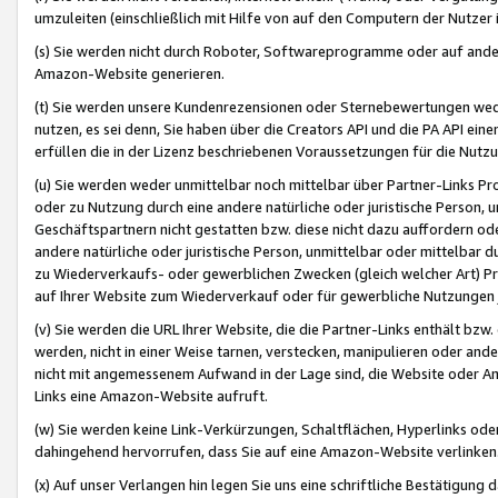
umzuleiten (einschließlich mit Hilfe von auf den Computern der Nutzer i
(s) Sie werden nicht durch Roboter, Softwareprogramme oder auf andere
Amazon-Website generieren.
(t) Sie werden unsere Kundenrezensionen oder Sternebewertungen wed
nutzen, es sei denn, Sie haben über die Creators API und die PA API e
erfüllen die in der Lizenz beschriebenen Voraussetzungen für die Nutzu
(u) Sie werden weder unmittelbar noch mittelbar über Partner-Links P
oder zu Nutzung durch eine andere natürliche oder juristische Person,
Geschäftspartnern nicht gestatten bzw. diese nicht dazu auffordern od
andere natürliche oder juristische Person, unmittelbar oder mittelbar
zu Wiederverkaufs- oder gewerblichen Zwecken (gleich welcher Art) 
auf Ihrer Website zum Wiederverkauf oder für gewerbliche Nutzungen 
(v) Sie werden die URL Ihrer Website, die die Partner-Links enthält b
werden, nicht in einer Weise tarnen, verstecken, manipulieren oder and
nicht mit angemessenem Aufwand in der Lage sind, die Website oder A
Links eine Amazon-Website aufruft.
(w) Sie werden keine Link-Verkürzungen, Schaltflächen, Hyperlinks ode
dahingehend hervorrufen, dass Sie auf eine Amazon-Website verlinken
(x) Auf unser Verlangen hin legen Sie uns eine schriftliche Bestätigung