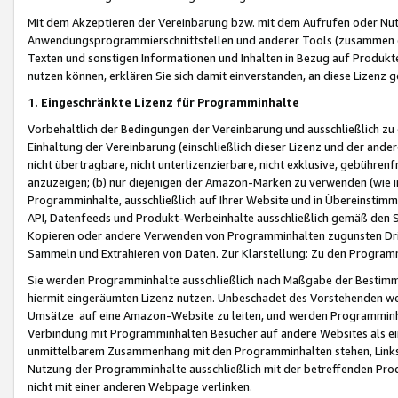
Mit dem Akzeptieren der Vereinbarung bzw. mit dem Aufrufen oder Nutz
Anwendungsprogrammierschnittstellen und anderer Tools (zusammen die
Texten und sonstigen Informationen und Inhalten in Bezug auf Produkte
nutzen können, erklären Sie sich damit einverstanden, an diese Lizenz 
1. Eingeschränkte Lizenz für Programminhalte
Vorbehaltlich der Bedingungen der Vereinbarung und ausschließlich z
Einhaltung der Vereinbarung (einschließlich dieser Lizenz und der ande
nicht übertragbare, nicht unterlizenzierbare, nicht exklusive, gebühren
anzuzeigen; (b) nur diejenigen der Amazon-Marken zu verwenden (wie in 
Programminhalte, ausschließlich auf Ihrer Website und in Übereinstimmu
API, Datenfeeds und Produkt-Werbeinhalte ausschließlich gemäß den Spe
Kopieren oder andere Verwenden von Programminhalten zugunsten Dri
Sammeln und Extrahieren von Daten. Zur Klarstellung: Zu den Program
Sie werden Programminhalte ausschließlich nach Maßgabe der Besti
hiermit eingeräumten Lizenz nutzen. Unbeschadet des Vorstehenden we
Umsätze auf eine Amazon-Website zu leiten, und werden Programminhal
Verbindung mit Programminhalten Besucher auf andere Websites als ein
unmittelbarem Zusammenhang mit den Programminhalten stehen, Links z
Nutzung der Programminhalte ausschließlich mit der betreffenden Pr
nicht mit einer anderen Webpage verlinken.