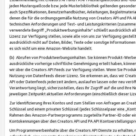
jeden Musterquellcode bzw. jede Musterbibliothek geltenden gesonder
auch Spezifikationen, Benutzerhandbücher, Anleitungen, Begleitmaterial
denen die für die ordnungsgemäße Nutzung von Creators API und PA A
technischen Anforderungen und Test- und Leistungskriterien (zusammen
verwendete Begriff „Produktwerbungsinhalte“ schließt ausdrücklich al
Lizenz zur Verfügung stellen, sowie alle von uns zur Verfügung gestel
ausdrücklich nicht auf Daten, Bilder, Texte oder sonstige Informatione
es sich nicht um eine Amazon-Website handelt.
(b) Abrufen von Produktwerbungsinhalten. Sie können Produkt-Werbein
ausdrückliche vorherige schriftliche Genehmigung erteilt haben, könn
wir über die Creators API Feeds zur Verfügung stellen. Wenn Sie Produk
Nutzung von Datenfeeds dieser Lizenz. Sie erkennen an, dass wir Creat
API oder Datenfeeds jederzeit ändern, auslaufen lassen oder neu veröffe
Verantwortung liegt, sicherzustellen, dass Ihr Zugriff auf die und Ihr
jeweiligen Zeitpunkt aktuellen Anforderungen (einschließlich dieser Liz
Zur Identifizierung Ihres Kontos und zum Stellen von Anfragen an Crea
Schlüssel und einem privaten Schlüssel (jedes Schlüsselpaar eine „Kon
Rahmen des Amazon-Partnerprogramms zugeteilte Partner-ID oder ein
Kontokennungen über den Creators API und PA API Kontoerstellungspro
Um Programmwerbeinhalte über die Creators API Dienste zu erhalten, m