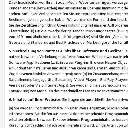
Direktnachrichten von Ihren Social-Media-Websites einfügen. vorausg
Kunden angemeldet werden) und ansonsten in Übereinstimmung mit der
stehen. Auf unser Verlangen stellen Sie uns repräsentative Mustermater
Bestimmungen eingehalten haben. Wir werden die Form und den Inhalt, di
Sie die Zertifizierung nicht in Übereinstimmung mit unserer Aufforderu
Klarstellung: (i) Für die Zwecke der geltenden Marketinggesetze (z. 
von 1991 und ähnlicher oder Nachfolgegesetze) sind Sie der „Absender“ j
Gesetze und Standards und Best Practices der Marketingbranche für 
5. Verbreitung von Partner-Links über Software und Geräte
Sie
nutzen bzw. keine Verlinkungen auf eine Amazon-Website wie nachsteh
Software-Applikationen (z. B. Browser Plug-ins, Browser Helper Objec
ein Endnutzer installieren und ausführen kann) und Geräten, einschlie
Zugelassenen Mobilen Anwendungen); oder (b) im Zusammenhang mit bzw.
Satellitenempfangsgeräte, Streaming-Video-Playern, Blu-Ray-Playern 
Viera Cast oder Vizio Internet Apps). Sie werden ohne ausdrückliche v
Entwicklung von Modellen des maschinellen Lernens oder verwandter 
6. Inhalte auf Ihrer Website
. Sie tragen die ausschließliche Verantwo
(a) Sie werden Programminhalte in keiner Weise ergänzen, löschen oder
Informationen; Sie dürfen aus einer Bilddatei bestehende Programminhal
erhalten bleiben bzw. aus Text bestehende Programminhalte so kürzen, 
Kürzung nicht sachlich falsch oder irreführend wird. Einige Arten von L