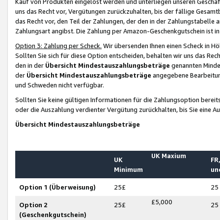
Kauf von Produkten eingelöst werden und unterliegen unseren Geschäf
uns das Recht vor, Vergütungen zurückzuhalten, bis der fällige Gesamt
das Recht vor, den Teil der Zahlungen, der den in der Zahlungstabelle 
Zahlungsart angibst. Die Zahlung per Amazon-Geschenkgutschein ist in
Option 3: Zahlung per Scheck.
Wir übersenden Ihnen einen Scheck in Höh
Sollten Sie sich für diese Option entscheiden, behalten wir uns das Rec
den in der
Übersicht Mindestauszahlungsbeträge
genannten Mindest
der
Übersicht Mindestauszahlungsbeträge
angegebene Bearbeitung
und Schweden nicht verfügbar.
Sollten Sie keine gültigen Informationen für die Zahlungsoption bereit
oder die Auszahlung verdienter Vergütung zurückhalten, bis Sie eine A
Übersicht Mindestauszahlungsbeträge
UK Maxium
UK
FR,
Minimum
un
Option 1 (Überweisung)
25£
25
£5,000
Option 2
25£
25
(Geschenkgutschein)