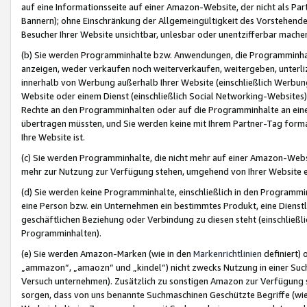
auf eine Informationsseite auf einer Amazon-Website, der nicht als Part
Bannern); ohne Einschränkung der Allgemeingültigkeit des Vorstehende
Besucher Ihrer Website unsichtbar, unlesbar oder unentzifferbar mache
(b) Sie werden Programminhalte bzw. Anwendungen, die Programminhalt
anzeigen, weder verkaufen noch weiterverkaufen, weitergeben, unterli
innerhalb von Werbung außerhalb Ihrer Website (einschließlich Werbun
Website oder einem Dienst (einschließlich Social Networking-Website
Rechte an den Programminhalten oder auf die Programminhalte an eine a
übertragen müssten, und Sie werden keine mit Ihrem Partner-Tag formati
Ihre Website ist.
(c) Sie werden Programminhalte, die nicht mehr auf einer Amazon-Websit
mehr zur Nutzung zur Verfügung stehen, umgehend von Ihrer Website e
(d) Sie werden keine Programminhalte, einschließlich in den Programmin
eine Person bzw. ein Unternehmen ein bestimmtes Produkt, eine Dienstle
geschäftlichen Beziehung oder Verbindung zu diesen steht (einschließli
Programminhalten).
(e) Sie werden Amazon-Marken (wie in den
Markenrichtlinien
definiert) 
„ammazon“, „amaozn“ und „kindel“) nicht zwecks Nutzung in einer Suc
Versuch unternehmen). Zusätzlich zu sonstigen Amazon zur Verfügung 
sorgen, dass von uns benannte Suchmaschinen Geschützte Begriffe (wie 