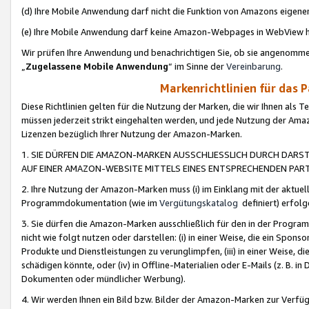
(d) Ihre Mobile Anwendung darf nicht die Funktion von Amazons eige
(e) Ihre Mobile Anwendung darf keine Amazon-Webpages in WebView 
Wir prüfen Ihre Anwendung und benachrichtigen Sie, ob sie angenomm
„
Zugelassene Mobile Anwendung
“ im Sinne der
Vereinbarung
.
Markenrichtlinien für das 
Diese Richtlinien gelten für die Nutzung der Marken, die wir Ihnen als 
müssen jederzeit strikt eingehalten werden, und jede Nutzung der Ama
Lizenzen bezüglich Ihrer Nutzung der Amazon-Marken.
1. SIE DÜRFEN DIE AMAZON-MARKEN AUSSCHLIESSLICH DURCH DARS
AUF EINER AMAZON-WEBSITE MITTELS EINES ENTSPRECHENDEN PART
2. Ihre Nutzung der Amazon-Marken muss (i) im Einklang mit der aktuells
Programmdokumentation (wie im
Vergütungskatalog
definiert) erfolg
3. Sie dürfen die Amazon-Marken ausschließlich für den in der Progr
nicht wie folgt nutzen oder darstellen: (i) in einer Weise, die ein Spo
Produkte und Dienstleistungen zu verunglimpfen, (iii) in einer Weise
schädigen könnte, oder (iv) in Offline-Materialien oder E-Mails (z. B.
Dokumenten oder mündlicher Werbung).
4. Wir werden Ihnen ein Bild bzw. Bilder der Amazon-Marken zur Verfüg