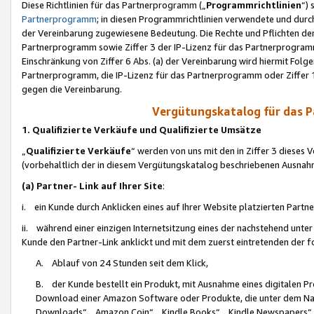
Diese Richtlinien für das Partnerprogramm („
Programmrichtlinien
“)
Partnerprogramm
; in diesen Programmrichtlinien verwendete und durch
der Vereinbarung zugewiesene Bedeutung. Die Rechte und Pflichten de
Partnerprogramm sowie Ziffer 3 der IP-Lizenz für das Partnerprogram
Einschränkung von Ziffer 6 Abs. (a) der Vereinbarung wird hiermit Fol
Partnerprogramm, die IP-Lizenz für das Partnerprogramm oder Ziffer 1
gegen die Vereinbarung.
Vergütungskatalog für das 
1. Qualifizierte Verkäufe und Qualifizierte Umsätze
„
Qualifizierte Verkäufe
“ werden von uns mit den in Ziffer 3 diese
(vorbehaltlich der in diesem Vergütungskatalog beschriebenen Ausnah
(a) Partner- Link auf Ihrer Site
:
i. ein Kunde durch Anklicken eines auf Ihrer Website platzierten Part
ii. während einer einzigen Internetsitzung eines der nachstehend unter (i)
Kunde den Partner-Link anklickt und mit dem zuerst eintretenden der f
A. Ablauf von 24 Stunden seit dem Klick,
B. der Kunde bestellt ein Produkt, mit Ausnahme eines digitalen P
Download einer Amazon Software oder Produkte, die unter dem N
Downloads“, „Amazon Coin“, „Kindle Books“, „Kindle Newspapers“, „