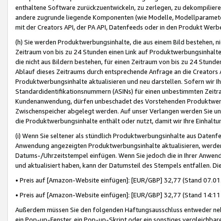
enthaltene Software zurückzuentwickeln, zu zerlegen, zu dekompilier
andere zugrunde liegende Komponenten (wie Modelle, Modellparameter
mit der Creators API, der PA API, Datenfeeds oder in den Produkt Werb
(h) Sie werden Produktwerbungsinhalte, die aus einem Bild bestehen, ni
Zeitraum von bis zu 24 Stunden einen Link auf Produktwerbungsinhalte
die nicht aus Bildern bestehen, für einen Zeitraum von bis zu 24 Stund
Ablauf dieses Zeitraums durch entsprechende Anfrage an die Creators 
Produktwerbungsinhalte aktualisieren und neu darstellen. Sofern wir Ih
Standardidentifikationsnummern (ASINs) für einen unbestimmten Zeitra
Kundenanwendung, dürfen unbeschadet des Vorstehenden Produktwerbu
Zwischenspeicher abgelegt werden. Auf unser Verlangen werden Sie un
die Produktwerbungsinhalte enthält oder nutzt, damit wir Ihre Einhalt
(i) Wenn Sie seltener als stündlich Produktwerbungsinhalte aus Datenfe
Anwendung angezeigten Produktwerbungsinhalte aktualisieren, werden 
Datums-/Uhrzeitstempel einfügen. Wenn Sie jedoch die in Ihrer Anwe
und aktualisiert haben, kann der Datumsteil des Stempels entfallen. Dies
• Preis auf [Amazon-Website einfügen]: [EUR/GBP] 32,77 (Stand 07.01.
• Preis auf [Amazon-Website einfügen]: [EUR/GBP] 32,77 (Stand 14:11 
Außerdem müssen Sie den folgenden Haftungsausschluss entweder neb
ein Pop-up-Fenster, ein Pop-up-Skript oder ein sonstiges vergleichba