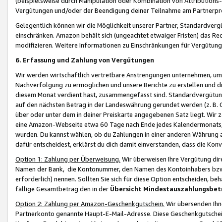
(beispielsweise durch Manipulation oder Kombination von Attributions-
Vergütungen und/oder der Beendigung deiner Teilnahme am Partnerp
Gelegentlich können wir die Möglichkeit unserer Partner, Standardv
einschränken. Amazon behält sich (ungeachtet etwaiger Fristen) das Re
modifizieren. Weitere Informationen zu Einschränkungen für Vergütung
6. Erfassung und Zahlung von Vergütungen
Wir werden wirtschaftlich vertretbare Anstrengungen unternehmen, um 
Nachverfolgung zu ermöglichen und unsere Berichte zu erstellen und di
diesem Monat verdient hast, zusammengefasst sind. Standardvergütung
auf den nächsten Betrag in der Landeswährung gerundet werden (z. B. C
über oder unter dem in deiner Preiskarte angegebenen Satz liegt. Wir
eine Amazon-Webseite etwa 60 Tage nach Ende jedes Kalendermonats, i
wurden. Du kannst wählen, ob du Zahlungen in einer anderen Währung
dafür entscheidest, erklärst du dich damit einverstanden, dass die K
Option 1: Zahlung per Überweisung.
Wir überweisen Ihre Vergütung dir
Namen der Bank, die Kontonummer, den Namen des Kontoinhabers bzw. a
erforderlich) nennen. Sollten Sie sich für diese Option entscheiden, be
fällige Gesamtbetrag den in der
Übersicht Mindestauszahlungsbet
Option 2: Zahlung per Amazon-Geschenkgutschein.
Wir übersenden Ihne
Partnerkonto genannte Haupt-E-Mail-Adresse. Diese Geschenkgutschei