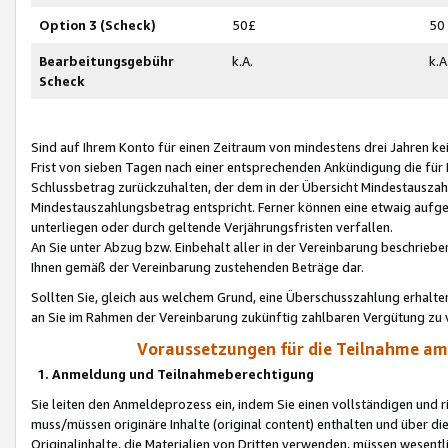
Option 3 (Scheck)
50£
50
Bearbeitungsgebühr
k.A.
k.A
Scheck
Sind auf Ihrem Konto für einen Zeitraum von mindestens drei Jahren kein
Frist von sieben Tagen nach einer entsprechenden Ankündigung die für
Schlussbetrag zurückzuhalten, der dem in der Übersicht Mindestausz
Mindestauszahlungsbetrag entspricht. Ferner können eine etwaig aufg
unterliegen oder durch geltende Verjährungsfristen verfallen.
An Sie unter Abzug bzw. Einbehalt aller in der Vereinbarung beschrieb
Ihnen gemäß der Vereinbarung zustehenden Beträge dar.
Sollten Sie, gleich aus welchem Grund, eine Überschusszahlung erhalte
an Sie im Rahmen der Vereinbarung zukünftig zahlbaren Vergütung zu 
Voraussetzungen für die Teilnahme a
1. Anmeldung und Teilnahmeberechtigung
Sie leiten den Anmeldeprozess ein, indem Sie einen vollständigen und 
muss/müssen originäre Inhalte (original content) enthalten und über d
Originalinhalte, die Materialien von Dritten verwenden, müssen wese