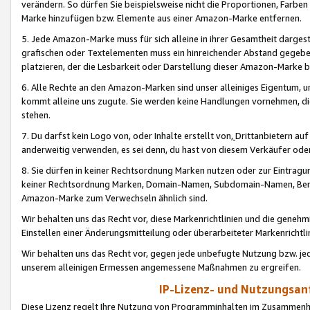
verändern. So dürfen Sie beispielsweise nicht die Proportionen, Farb
Marke hinzufügen bzw. Elemente aus einer Amazon-Marke entfernen.
5. Jede Amazon-Marke muss für sich alleine in ihrer Gesamtheit darge
grafischen oder Textelementen muss ein hinreichender Abstand gegebe
platzieren, der die Lesbarkeit oder Darstellung dieser Amazon-Marke b
6. Alle Rechte an den Amazon-Marken sind unser alleiniges Eigentum, 
kommt alleine uns zugute. Sie werden keine Handlungen vornehmen, 
stehen.
7. Du darfst kein Logo von, oder Inhalte erstellt von,
Drittanbietern au
anderweitig verwenden, es sei denn, du hast von diesem Verkäufer oder
8. Sie dürfen in keiner Rechtsordnung Marken nutzen oder zur Eintragu
keiner Rechtsordnung Marken, Domain-Namen, Subdomain-Namen, Benu
Amazon-Marke zum Verwechseln ähnlich sind.
Wir behalten uns das Recht vor, diese Markenrichtlinien und die gene
Einstellen einer Änderungsmitteilung oder überarbeiteter Markenricht
Wir behalten uns das Recht vor, gegen jede unbefugte Nutzung bzw. jede 
unserem alleinigen Ermessen angemessene Maßnahmen zu ergreifen.
IP-Lizenz- und Nutzungsan
Diese Lizenz regelt Ihre Nutzung von Programminhalten im Zusammen