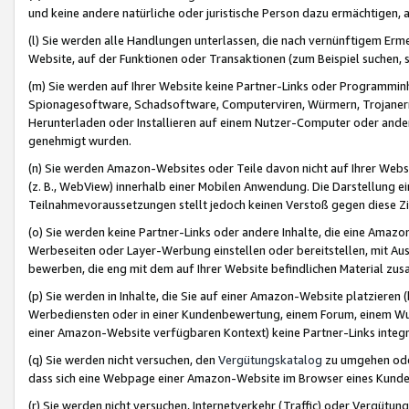
und keine andere natürliche oder juristische Person dazu ermächtigen, a
(l) Sie werden alle Handlungen unterlassen, die nach vernünftigem Erme
Website, auf der Funktionen oder Transaktionen (zum Beispiel suchen, s
(m) Sie werden auf Ihrer Website keine Partner-Links oder Programmin
Spionagesoftware, Schadsoftware, Computerviren, Würmern, Trojaner
Herunterladen oder Installieren auf einem Nutzer-Computer oder ande
genehmigt wurden.
(n) Sie werden Amazon-Websites oder Teile davon nicht auf Ihrer Websi
(z. B., WebView) innerhalb einer Mobilen Anwendung. Die Darstellung ein
Teilnahmevoraussetzungen stellt jedoch keinen Verstoß gegen diese Zif
(o) Sie werden keine Partner-Links oder andere Inhalte, die eine Am
Werbeseiten oder Layer-Werbung einstellen oder bereitstellen, mit Au
bewerben, die eng mit dem auf Ihrer Website befindlichen Material z
(p) Sie werden in Inhalte, die Sie auf einer Amazon-Website platzier
Werbediensten oder in einer Kundenbewertung, einem Forum, einem Wun
einer Amazon-Website verfügbaren Kontext) keine Partner-Links integr
(q) Sie werden nicht versuchen, den
Vergütungskatalog
zu umgehen oder
dass sich eine Webpage einer Amazon-Website im Browser eines Kunden 
(r) Sie werden nicht versuchen, Internetverkehr (Traffic) oder Vergü