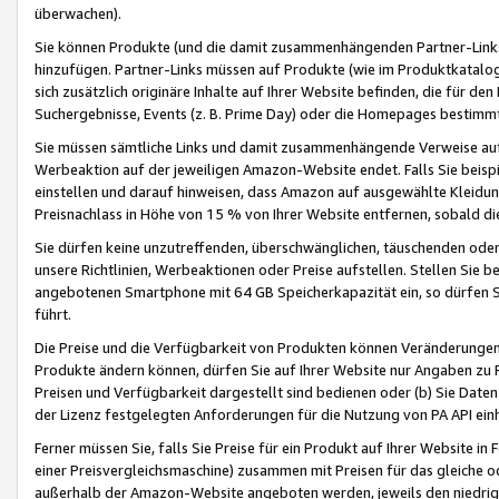
überwachen).
Sie können Produkte (und die damit zusammenhängenden Partner-Links)
hinzufügen. Partner-Links müssen auf Produkte (wie im Produktkatalog de
sich zusätzlich originäre Inhalte auf Ihrer Website befinden, die für 
Suchergebnisse, Events (z. B. Prime Day) oder die Homepages bestimmte
Sie müssen sämtliche Links und damit zusammenhängende Verweise auf z
Werbeaktion auf der jeweiligen Amazon-Website endet. Falls Sie beisp
einstellen und darauf hinweisen, dass Amazon auf ausgewählte Kleidun
Preisnachlass in Höhe von 15 % von Ihrer Website entfernen, sobald di
Sie dürfen keine unzutreffenden, überschwänglichen, täuschenden od
unsere Richtlinien, Werbeaktionen oder Preise aufstellen. Stellen Sie 
angebotenen Smartphone mit 64 GB Speicherkapazität ein, so dürfen S
führt.
Die Preise und die Verfügbarkeit von Produkten können Veränderungen 
Produkte ändern können, dürfen Sie auf Ihrer Website nur Angaben zu P
Preisen und Verfügbarkeit dargestellt sind bedienen oder (b) Sie Daten
der Lizenz festgelegten Anforderungen für die Nutzung von PA API einh
Ferner müssen Sie, falls Sie Preise für ein Produkt auf Ihrer Website in 
einer Preisvergleichsmaschine) zusammen mit Preisen für das gleiche o
außerhalb der Amazon-Website angeboten werden, jeweils den niedrigst