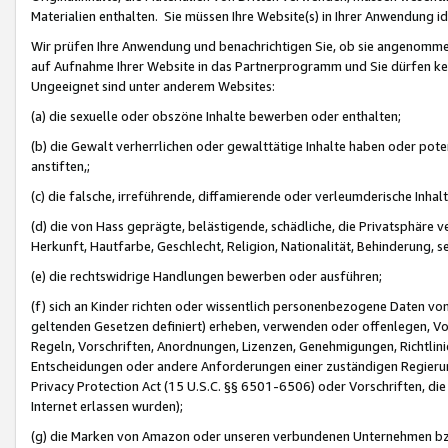
Materialien enthalten. Sie müssen Ihre Website(s) in Ihrer Anwendung ide
Wir prüfen Ihre Anwendung und benachrichtigen Sie, ob sie angenommen
auf Aufnahme Ihrer Website in das Partnerprogramm und Sie dürfen kei
Ungeeignet sind unter anderem Websites:
(a) die sexuelle oder obszöne Inhalte bewerben oder enthalten;
(b) die Gewalt verherrlichen oder gewalttätige Inhalte haben oder pot
anstiften,;
(c) die falsche, irreführende, diffamierende oder verleumderische Inha
(d) die von Hass geprägte, belästigende, schädliche, die Privatsphäre v
Herkunft, Hautfarbe, Geschlecht, Religion, Nationalität, Behinderung, 
(e) die rechtswidrige Handlungen bewerben oder ausführen;
(f) sich an Kinder richten oder wissentlich personenbezogene Daten vo
geltenden Gesetzen definiert) erheben, verwenden oder offenlegen, Vo
Regeln, Vorschriften, Anordnungen, Lizenzen, Genehmigungen, Richtlini
Entscheidungen oder andere Anforderungen einer zuständigen Regierung
Privacy Protection Act (15 U.S.C. §§ 6501-6506) oder Vorschriften, di
Internet erlassen wurden);
(g) die Marken von Amazon oder unseren verbundenen Unternehmen b