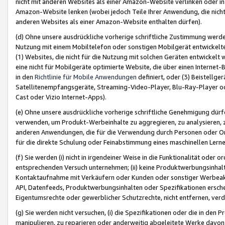
nicht mit anderen Websites als einer Amazon-Website verlinken oder i
Amazon-Website lenken (wobei jedoch Teile Ihrer Anwendung, die nich
anderen Websites als einer Amazon-Website enthalten dürfen).
(d) Ohne unsere ausdrückliche vorherige schriftliche Zustimmung werd
Nutzung mit einem Mobiltelefon oder sonstigen Mobilgerät entwickelt
(1) Websites, die nicht für die Nutzung mit solchen Geräten entwickelt
eine nicht für Mobilgeräte optimierte Website, die über einen Interne
in den
Richtlinie für Mobile Anwendungen
definiert, oder (3) Beistellge
Satellitenempfangsgeräte, Streaming-Video-Player, Blu-Ray-Player ode
Cast oder Vizio Internet-Apps).
(e) Ohne unsere ausdrückliche vorherige schriftliche Genehmigung dürfe
verwenden, um Produkt-Werbeinhalte zu aggregieren, zu analysieren, 
anderen Anwendungen, die für die Verwendung durch Personen oder Or
für die direkte Schulung oder Feinabstimmung eines maschinellen Lern
(f) Sie werden (i) nicht in irgendeiner Weise in die Funktionalität ode
entsprechenden Versuch unternehmen; (ii) keine Produktwerbungsinha
Kontaktaufnahme mit Verkäufern oder Kunden oder sonstiger Werbeaktiv
API, Datenfeeds, Produktwerbungsinhalten oder Spezifikationen erschei
Eigentumsrechte oder gewerblicher Schutzrechte, nicht entfernen, verd
(g) Sie werden nicht versuchen, (i) die Spezifikationen oder die in de
manipulieren, zu reparieren oder anderweitig abgeleitete Werke davon z