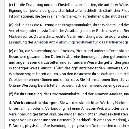
(c) für die Erstellung und das Einstellen von Inhalten, die auf Ihrer We
Eignung der jeweils dargestellten Inhalte (einschließlich sämtlicher 
Informationen, die Sie in einen Partner-Link aufnehmen oder mit diese
(d) dafür, dass die Nutzung der Programminhalte, Ihrer Website und des 
Verletzung oder missbräuchliche Ausübung unserer Rechte bzw. der Recht
Markenrechte, Datenschutzrechte, Veröffentlichungsrechte oder anderer
Einhaltung der
Amazon Anti-Fälschungsrichtlinien für das Partnerpro
(e) dafür, die Verwendung von Cookies, Pixeln und anderen Technologien
Besuchern gesammelten Daten in Übereinstimmung mit den geltenden Ge
und angemessen darzustellen und auf andere Weise die geltenden geset
in sonstiger Weise, einschließlich des ggf. anzuzeigenden Hinweises, d
Werbeanzeigen bereitstellen, von den Besuchern Ihrer Website unmitte
Cookies erkennen können und dafür, dass Sie Informationen über die v
Online-Werbung bereitstellen, soweit nach den anwendbaren gesetzlic
(f) für Ihre Nutzung, der Programminhalte und der Amazon-Marken, u
4. Werbeeinschränkungen.
Sie werden sich nicht an Werbe-, Market
Unternehmen oder in Verbindung mit einer Amazon-Website oder dem Pa
Vereinbarung
gestattet sind. Sie werden sich nicht an Werbeaktivitäten
Logos von uns oder unseren Partnern (einschließlich Amazon-Marken), 
E-Books, physischen Postsendungen, physischen Dokumenten oder in 