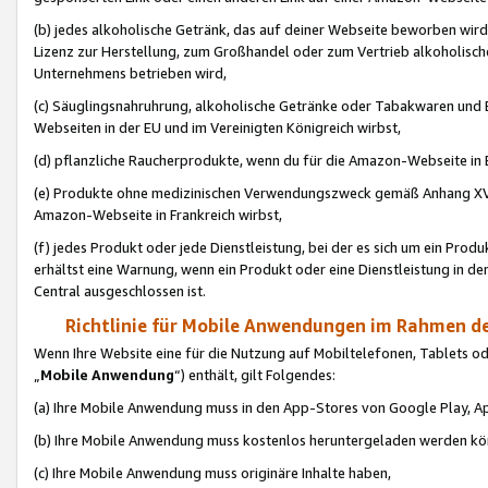
(b) jedes alkoholische Getränk, das auf deiner Webseite beworben wird
Lizenz zur Herstellung, zum Großhandel oder zum Vertrieb alkoholisch
Unternehmens betrieben wird,
(c) Säuglingsnahruhrung, alkoholische Getränke oder Tabakwaren und E
Webseiten in der EU und im Vereinigten Königreich wirbst,
(d) pflanzliche Raucherprodukte, wenn du für die Amazon-Webseite in B
(e) Produkte ohne medizinischen Verwendungszweck gemäß Anhang XVI 
Amazon-Webseite in Frankreich wirbst,
(f) jedes Produkt oder jede Dienstleistung, bei der es sich um ein Prod
erhältst eine Warnung, wenn ein Produkt oder eine Dienstleistung in de
Central ausgeschlossen ist.
Richtlinie für Mobile Anwendungen im Rahmen de
Wenn Ihre Website eine für die Nutzung auf Mobiltelefonen, Tablets 
„
Mobile Anwendung
“) enthält, gilt Folgendes:
(a) Ihre Mobile Anwendung muss in den App-Stores von Google Play, A
(b) Ihre Mobile Anwendung muss kostenlos heruntergeladen werden könn
(c) Ihre Mobile Anwendung muss originäre Inhalte haben,