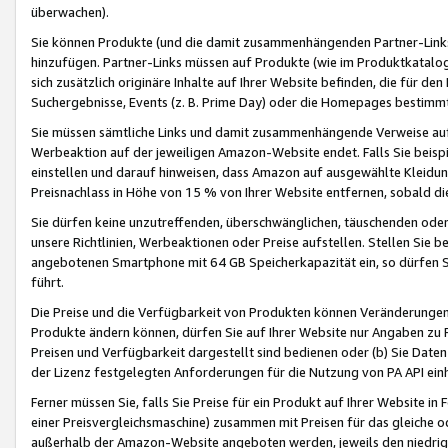
überwachen).
Sie können Produkte (und die damit zusammenhängenden Partner-Links)
hinzufügen. Partner-Links müssen auf Produkte (wie im Produktkatalog de
sich zusätzlich originäre Inhalte auf Ihrer Website befinden, die für 
Suchergebnisse, Events (z. B. Prime Day) oder die Homepages bestimmte
Sie müssen sämtliche Links und damit zusammenhängende Verweise auf z
Werbeaktion auf der jeweiligen Amazon-Website endet. Falls Sie beisp
einstellen und darauf hinweisen, dass Amazon auf ausgewählte Kleidun
Preisnachlass in Höhe von 15 % von Ihrer Website entfernen, sobald di
Sie dürfen keine unzutreffenden, überschwänglichen, täuschenden od
unsere Richtlinien, Werbeaktionen oder Preise aufstellen. Stellen Sie 
angebotenen Smartphone mit 64 GB Speicherkapazität ein, so dürfen S
führt.
Die Preise und die Verfügbarkeit von Produkten können Veränderungen 
Produkte ändern können, dürfen Sie auf Ihrer Website nur Angaben zu P
Preisen und Verfügbarkeit dargestellt sind bedienen oder (b) Sie Daten
der Lizenz festgelegten Anforderungen für die Nutzung von PA API einh
Ferner müssen Sie, falls Sie Preise für ein Produkt auf Ihrer Website in 
einer Preisvergleichsmaschine) zusammen mit Preisen für das gleiche o
außerhalb der Amazon-Website angeboten werden, jeweils den niedrigst