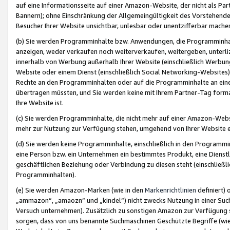
auf eine Informationsseite auf einer Amazon-Website, der nicht als Part
Bannern); ohne Einschränkung der Allgemeingültigkeit des Vorstehende
Besucher Ihrer Website unsichtbar, unlesbar oder unentzifferbar mache
(b) Sie werden Programminhalte bzw. Anwendungen, die Programminhalt
anzeigen, weder verkaufen noch weiterverkaufen, weitergeben, unterli
innerhalb von Werbung außerhalb Ihrer Website (einschließlich Werbun
Website oder einem Dienst (einschließlich Social Networking-Website
Rechte an den Programminhalten oder auf die Programminhalte an eine a
übertragen müssten, und Sie werden keine mit Ihrem Partner-Tag formati
Ihre Website ist.
(c) Sie werden Programminhalte, die nicht mehr auf einer Amazon-Websit
mehr zur Nutzung zur Verfügung stehen, umgehend von Ihrer Website e
(d) Sie werden keine Programminhalte, einschließlich in den Programmin
eine Person bzw. ein Unternehmen ein bestimmtes Produkt, eine Dienstle
geschäftlichen Beziehung oder Verbindung zu diesen steht (einschließli
Programminhalten).
(e) Sie werden Amazon-Marken (wie in den
Markenrichtlinien
definiert) 
„ammazon“, „amaozn“ und „kindel“) nicht zwecks Nutzung in einer Suc
Versuch unternehmen). Zusätzlich zu sonstigen Amazon zur Verfügung 
sorgen, dass von uns benannte Suchmaschinen Geschützte Begriffe (wie 