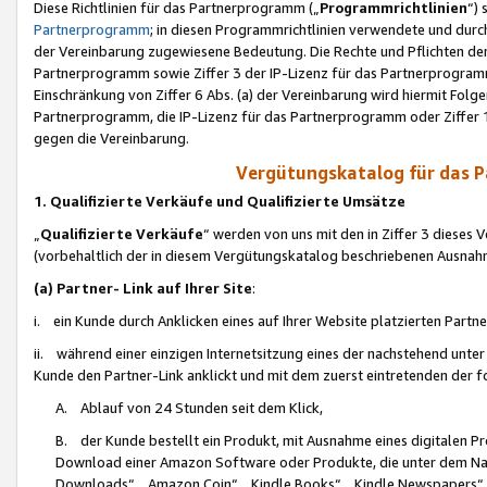
Diese Richtlinien für das Partnerprogramm („
Programmrichtlinien
“)
Partnerprogramm
; in diesen Programmrichtlinien verwendete und durch
der Vereinbarung zugewiesene Bedeutung. Die Rechte und Pflichten de
Partnerprogramm sowie Ziffer 3 der IP-Lizenz für das Partnerprogram
Einschränkung von Ziffer 6 Abs. (a) der Vereinbarung wird hiermit Fol
Partnerprogramm, die IP-Lizenz für das Partnerprogramm oder Ziffer 1
gegen die Vereinbarung.
Vergütungskatalog für das 
1. Qualifizierte Verkäufe und Qualifizierte Umsätze
„
Qualifizierte Verkäufe
“ werden von uns mit den in Ziffer 3 diese
(vorbehaltlich der in diesem Vergütungskatalog beschriebenen Ausnah
(a) Partner- Link auf Ihrer Site
:
i. ein Kunde durch Anklicken eines auf Ihrer Website platzierten Part
ii. während einer einzigen Internetsitzung eines der nachstehend unter (i)
Kunde den Partner-Link anklickt und mit dem zuerst eintretenden der f
A. Ablauf von 24 Stunden seit dem Klick,
B. der Kunde bestellt ein Produkt, mit Ausnahme eines digitalen P
Download einer Amazon Software oder Produkte, die unter dem N
Downloads“, „Amazon Coin“, „Kindle Books“, „Kindle Newspapers“, „