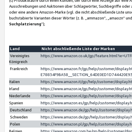
(c) Produktkäufe durch einen Kunden, der durch eine Anzeige auf eine 
Ausschreibungen und Auktionen über Schlagwörter, Suchbegriffe oder 
oder eine andere Amazon-Marke (vgl. die nicht abschließende Liste un
buchstabierte Varianten dieser Wörter (z. B. „ammazon“, „amaozn“ und „
Suchplatzierung
”);
Land
Nicht abschließende Liste der Marken
Vereinigtes
https://www.amazon.co.uk/gp/feature.html?ie=U
Königreich
Frankreich
https://www.amazon.fr/gp/help/customer/displa
E78834F9BA58__SECTION_64DE0ED1D744420E9
Italien
https://www.amazon.it/gp/help/customer/display
Irland
https://www.amazon.ie/gp/help/customer/displa
Niederlande
https://www.amazon.nl/gp/help/customer/display
Spanien
https://www.amazon.es/gp/help/customer/display
Deutschland
https://www.amazon.de/gp/help/customer/displa
Schweden
https://www.amazon.de/gp/help/customer/displa
Polen
https://www.amazon.pl/gp/help/customer/display
Belgien
https://www.amazon.com.be/gp/help/customer/d