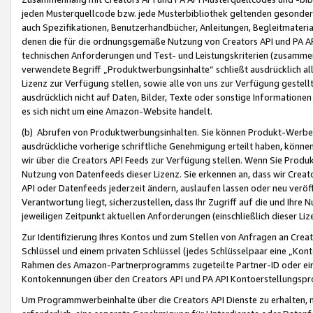
jeden Musterquellcode bzw. jede Musterbibliothek geltenden gesonder
auch Spezifikationen, Benutzerhandbücher, Anleitungen, Begleitmaterial
denen die für die ordnungsgemäße Nutzung von Creators API und PA A
technischen Anforderungen und Test- und Leistungskriterien (zusammen
verwendete Begriff „Produktwerbungsinhalte“ schließt ausdrücklich al
Lizenz zur Verfügung stellen, sowie alle von uns zur Verfügung gestel
ausdrücklich nicht auf Daten, Bilder, Texte oder sonstige Informatione
es sich nicht um eine Amazon-Website handelt.
(b) Abrufen von Produktwerbungsinhalten. Sie können Produkt-Werbein
ausdrückliche vorherige schriftliche Genehmigung erteilt haben, könn
wir über die Creators API Feeds zur Verfügung stellen. Wenn Sie Produk
Nutzung von Datenfeeds dieser Lizenz. Sie erkennen an, dass wir Creat
API oder Datenfeeds jederzeit ändern, auslaufen lassen oder neu veröffe
Verantwortung liegt, sicherzustellen, dass Ihr Zugriff auf die und Ihr
jeweiligen Zeitpunkt aktuellen Anforderungen (einschließlich dieser Liz
Zur Identifizierung Ihres Kontos und zum Stellen von Anfragen an Crea
Schlüssel und einem privaten Schlüssel (jedes Schlüsselpaar eine „Kon
Rahmen des Amazon-Partnerprogramms zugeteilte Partner-ID oder ein
Kontokennungen über den Creators API und PA API Kontoerstellungspro
Um Programmwerbeinhalte über die Creators API Dienste zu erhalten, m