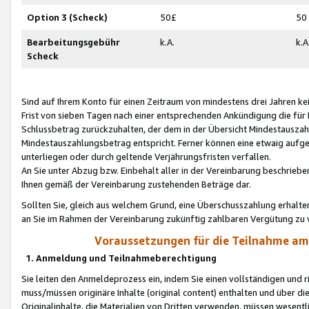
Option 3 (Scheck)
50£
50
Bearbeitungsgebühr
k.A.
k.A
Scheck
Sind auf Ihrem Konto für einen Zeitraum von mindestens drei Jahren kein
Frist von sieben Tagen nach einer entsprechenden Ankündigung die für
Schlussbetrag zurückzuhalten, der dem in der Übersicht Mindestausz
Mindestauszahlungsbetrag entspricht. Ferner können eine etwaig aufg
unterliegen oder durch geltende Verjährungsfristen verfallen.
An Sie unter Abzug bzw. Einbehalt aller in der Vereinbarung beschrieb
Ihnen gemäß der Vereinbarung zustehenden Beträge dar.
Sollten Sie, gleich aus welchem Grund, eine Überschusszahlung erhalte
an Sie im Rahmen der Vereinbarung zukünftig zahlbaren Vergütung zu 
Voraussetzungen für die Teilnahme a
1. Anmeldung und Teilnahmeberechtigung
Sie leiten den Anmeldeprozess ein, indem Sie einen vollständigen und 
muss/müssen originäre Inhalte (original content) enthalten und über d
Originalinhalte, die Materialien von Dritten verwenden, müssen wese