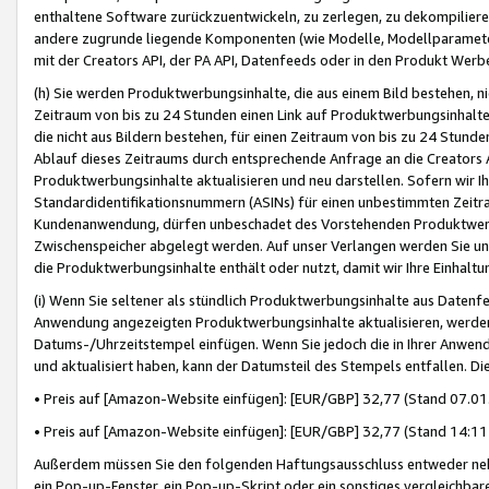
enthaltene Software zurückzuentwickeln, zu zerlegen, zu dekompilier
andere zugrunde liegende Komponenten (wie Modelle, Modellparameter
mit der Creators API, der PA API, Datenfeeds oder in den Produkt Werb
(h) Sie werden Produktwerbungsinhalte, die aus einem Bild bestehen, ni
Zeitraum von bis zu 24 Stunden einen Link auf Produktwerbungsinhalte
die nicht aus Bildern bestehen, für einen Zeitraum von bis zu 24 Stund
Ablauf dieses Zeitraums durch entsprechende Anfrage an die Creators 
Produktwerbungsinhalte aktualisieren und neu darstellen. Sofern wir Ih
Standardidentifikationsnummern (ASINs) für einen unbestimmten Zeitra
Kundenanwendung, dürfen unbeschadet des Vorstehenden Produktwerbu
Zwischenspeicher abgelegt werden. Auf unser Verlangen werden Sie un
die Produktwerbungsinhalte enthält oder nutzt, damit wir Ihre Einhalt
(i) Wenn Sie seltener als stündlich Produktwerbungsinhalte aus Datenfe
Anwendung angezeigten Produktwerbungsinhalte aktualisieren, werden 
Datums-/Uhrzeitstempel einfügen. Wenn Sie jedoch die in Ihrer Anwe
und aktualisiert haben, kann der Datumsteil des Stempels entfallen. Dies
• Preis auf [Amazon-Website einfügen]: [EUR/GBP] 32,77 (Stand 07.01.
• Preis auf [Amazon-Website einfügen]: [EUR/GBP] 32,77 (Stand 14:11 
Außerdem müssen Sie den folgenden Haftungsausschluss entweder neb
ein Pop-up-Fenster, ein Pop-up-Skript oder ein sonstiges vergleichba