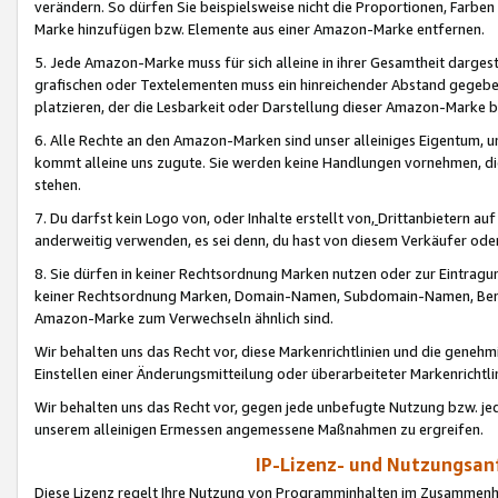
verändern. So dürfen Sie beispielsweise nicht die Proportionen, Farb
Marke hinzufügen bzw. Elemente aus einer Amazon-Marke entfernen.
5. Jede Amazon-Marke muss für sich alleine in ihrer Gesamtheit darge
grafischen oder Textelementen muss ein hinreichender Abstand gegebe
platzieren, der die Lesbarkeit oder Darstellung dieser Amazon-Marke b
6. Alle Rechte an den Amazon-Marken sind unser alleiniges Eigentum, 
kommt alleine uns zugute. Sie werden keine Handlungen vornehmen, 
stehen.
7. Du darfst kein Logo von, oder Inhalte erstellt von,
Drittanbietern au
anderweitig verwenden, es sei denn, du hast von diesem Verkäufer oder
8. Sie dürfen in keiner Rechtsordnung Marken nutzen oder zur Eintragu
keiner Rechtsordnung Marken, Domain-Namen, Subdomain-Namen, Benu
Amazon-Marke zum Verwechseln ähnlich sind.
Wir behalten uns das Recht vor, diese Markenrichtlinien und die gene
Einstellen einer Änderungsmitteilung oder überarbeiteter Markenricht
Wir behalten uns das Recht vor, gegen jede unbefugte Nutzung bzw. jede 
unserem alleinigen Ermessen angemessene Maßnahmen zu ergreifen.
IP-Lizenz- und Nutzungsan
Diese Lizenz regelt Ihre Nutzung von Programminhalten im Zusammen