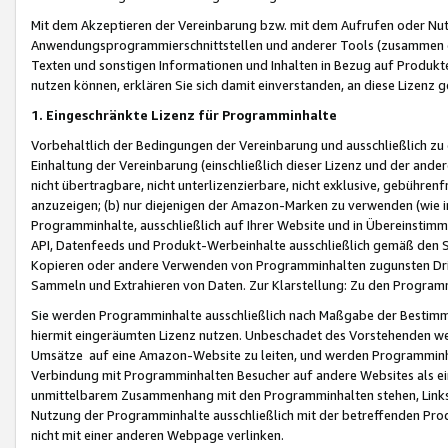
Mit dem Akzeptieren der Vereinbarung bzw. mit dem Aufrufen oder Nutz
Anwendungsprogrammierschnittstellen und anderer Tools (zusammen die
Texten und sonstigen Informationen und Inhalten in Bezug auf Produkte
nutzen können, erklären Sie sich damit einverstanden, an diese Lizenz 
1. Eingeschränkte Lizenz für Programminhalte
Vorbehaltlich der Bedingungen der Vereinbarung und ausschließlich z
Einhaltung der Vereinbarung (einschließlich dieser Lizenz und der ande
nicht übertragbare, nicht unterlizenzierbare, nicht exklusive, gebühren
anzuzeigen; (b) nur diejenigen der Amazon-Marken zu verwenden (wie in 
Programminhalte, ausschließlich auf Ihrer Website und in Übereinstimmu
API, Datenfeeds und Produkt-Werbeinhalte ausschließlich gemäß den Spe
Kopieren oder andere Verwenden von Programminhalten zugunsten Dri
Sammeln und Extrahieren von Daten. Zur Klarstellung: Zu den Program
Sie werden Programminhalte ausschließlich nach Maßgabe der Besti
hiermit eingeräumten Lizenz nutzen. Unbeschadet des Vorstehenden we
Umsätze auf eine Amazon-Website zu leiten, und werden Programminhal
Verbindung mit Programminhalten Besucher auf andere Websites als ein
unmittelbarem Zusammenhang mit den Programminhalten stehen, Links z
Nutzung der Programminhalte ausschließlich mit der betreffenden Pr
nicht mit einer anderen Webpage verlinken.