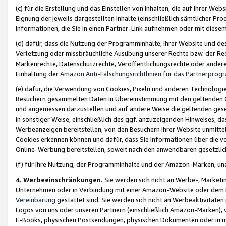
(c) für die Erstellung und das Einstellen von Inhalten, die auf Ihrer We
Eignung der jeweils dargestellten Inhalte (einschließlich sämtlicher 
Informationen, die Sie in einen Partner-Link aufnehmen oder mit diese
(d) dafür, dass die Nutzung der Programminhalte, Ihrer Website und des 
Verletzung oder missbräuchliche Ausübung unserer Rechte bzw. der Recht
Markenrechte, Datenschutzrechte, Veröffentlichungsrechte oder anderer
Einhaltung der
Amazon Anti-Fälschungsrichtlinien für das Partnerpro
(e) dafür, die Verwendung von Cookies, Pixeln und anderen Technologien
Besuchern gesammelten Daten in Übereinstimmung mit den geltenden Ge
und angemessen darzustellen und auf andere Weise die geltenden geset
in sonstiger Weise, einschließlich des ggf. anzuzeigenden Hinweises, d
Werbeanzeigen bereitstellen, von den Besuchern Ihrer Website unmitte
Cookies erkennen können und dafür, dass Sie Informationen über die v
Online-Werbung bereitstellen, soweit nach den anwendbaren gesetzlic
(f) für Ihre Nutzung, der Programminhalte und der Amazon-Marken, u
4. Werbeeinschränkungen.
Sie werden sich nicht an Werbe-, Market
Unternehmen oder in Verbindung mit einer Amazon-Website oder dem Pa
Vereinbarung
gestattet sind. Sie werden sich nicht an Werbeaktivitäten
Logos von uns oder unseren Partnern (einschließlich Amazon-Marken), 
E-Books, physischen Postsendungen, physischen Dokumenten oder in 