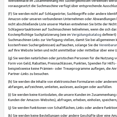
Werbeinhalte im Zusammenhang mit Suchergebnissen verwendet werden,
vorausgesetzt die Suchmaschine verfügt über entsprechende Ausschlu
(f) Sie werden nicht auf Schlagwörter, Suchbegriffe oder andere Ident
Amazon oder unseren verbundenen Unternehmen oder Abwandlungen bzw
nicht abschließende Liste unserer Marken entnehmen Sie bitte der Nich
Schlagwortauktionen auf Suchmaschinen teilnehmen, wenn die sich da
Kostenpflichtige Suchplatzierung (wie im
Vergütungskatalog
definiert
Suchmaschinen Links zur Verfügung stellen, damit Sie bei allgemeinen I
kostenfreien Suchergebnissen) auftauchen, solange Sie die
Vereinbaru
auf Ihre Website leiten und nicht unmittelbar oder mittelbar über eine
(g) Sie werden natürlichen oder juristischen Personen für die Nutzung 
Form von Geld, Rabatten, Preisnachlässen, Punkten, Spenden für Hilfs
beispielsweise keine Prämien- oder Treueprogramme auflegen, die Anrei
Partner-Links zu besuchen.
(h) Sie werden die Inhalte von elektronischen Formularen oder anderem M
abfangen, aufzeichnen, umleiten, auslesen, auslegen oder ausfüllen.
(i) Sie werden keine Kontodaten, die unsere Kunden im Zusammenhang 
Kunden der Amazon-Websites), abfragen, erheben, einholen, speichern,
(j) Sie werden Funktionen von Schaltflächen, Links oder andere Funkti
(k) Sie werden keine Bestellungen oder andere Geschäfte über eine Ama