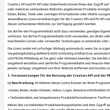
Creators API und PA API oder Datenfeeds können Ihnen den Zugriff auf D
oder mehreren verbundenen Websites angebotenen Produkte ermögliche
Daten, Bilder, Texte oder sonstigen Informationen oder Inhalte zuzugre
anwendbaren Lizenzvereinbarungen für die Creators API und PA API od
diesen verbundenen Websites zur Verfügung gestellt werden.
Sie dürfen den Programminhalt nicht dazu verwenden, geistiges Eigent
verletzen. Sie dürfen Programminhalte nicht verwenden, um direkt ode
maschinelles Lernen oder verwandte Technologien zu entwickeln oder zu
Die Lizenz endet mit sofortiger Wirkung automatisch, wenn Sie zu irg
Vergütungskatalog definiert) nicht rechtzeitig erfüllen bzw. ansonsten
schriftliche Mitteilung an Sie ganz oder teilweise beenden. Sie werden
umgehend einstellen und sämtliche Programminhalte und Amazon-Marke
jeweils verlangt, umgehend von Ihrer Website entfernen und löschen od
2. Voraussetzungen für die Nutzung der Creators API und der P
(a)
Beschreibung
. Im Rahmen dieser Lizenz können wir Ihnen Programmi
• Daten, Bilder, Audio-Dateien, Videos, Logos, Benutzerschnittstellen-
• Textmaterialien, wie beispielsweise Produktinformationen in Textfor
Neben den vorstehenden Produktwerbungsinhalten und dem Zugriff auf 
Zusammenhang mit Creators API und PA API Musterquellcodes und -bibli