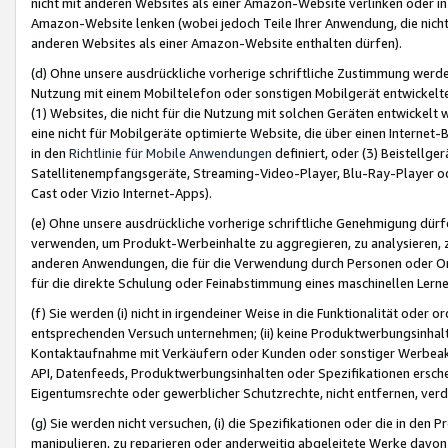
nicht mit anderen Websites als einer Amazon-Website verlinken oder i
Amazon-Website lenken (wobei jedoch Teile Ihrer Anwendung, die nich
anderen Websites als einer Amazon-Website enthalten dürfen).
(d) Ohne unsere ausdrückliche vorherige schriftliche Zustimmung werd
Nutzung mit einem Mobiltelefon oder sonstigen Mobilgerät entwickelt
(1) Websites, die nicht für die Nutzung mit solchen Geräten entwickelt
eine nicht für Mobilgeräte optimierte Website, die über einen Interne
in den
Richtlinie für Mobile Anwendungen
definiert, oder (3) Beistellge
Satellitenempfangsgeräte, Streaming-Video-Player, Blu-Ray-Player ode
Cast oder Vizio Internet-Apps).
(e) Ohne unsere ausdrückliche vorherige schriftliche Genehmigung dürfe
verwenden, um Produkt-Werbeinhalte zu aggregieren, zu analysieren, 
anderen Anwendungen, die für die Verwendung durch Personen oder Or
für die direkte Schulung oder Feinabstimmung eines maschinellen Lern
(f) Sie werden (i) nicht in irgendeiner Weise in die Funktionalität ode
entsprechenden Versuch unternehmen; (ii) keine Produktwerbungsinha
Kontaktaufnahme mit Verkäufern oder Kunden oder sonstiger Werbeaktiv
API, Datenfeeds, Produktwerbungsinhalten oder Spezifikationen erschei
Eigentumsrechte oder gewerblicher Schutzrechte, nicht entfernen, verd
(g) Sie werden nicht versuchen, (i) die Spezifikationen oder die in de
manipulieren, zu reparieren oder anderweitig abgeleitete Werke davon z