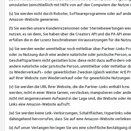
umzuleiten (einschließlich mit Hilfe von auf den Computern der Nutzer i
(s) Sie werden nicht durch Roboter, Softwareprogramme oder auf andere
Amazon-Website generieren.
(t) Sie werden unsere Kundenrezensionen oder Sternebewertungen wed
nutzen, es sei denn, Sie haben über die Creators API und die PA API e
erfüllen die in der Lizenz beschriebenen Voraussetzungen für die Nutzu
(u) Sie werden weder unmittelbar noch mittelbar über Partner-Links P
oder zu Nutzung durch eine andere natürliche oder juristische Person,
Geschäftspartnern nicht gestatten bzw. diese nicht dazu auffordern od
andere natürliche oder juristische Person, unmittelbar oder mittelbar
zu Wiederverkaufs- oder gewerblichen Zwecken (gleich welcher Art) 
auf Ihrer Website zum Wiederverkauf oder für gewerbliche Nutzungen 
(v) Sie werden die URL Ihrer Website, die die Partner-Links enthält b
werden, nicht in einer Weise tarnen, verstecken, manipulieren oder and
nicht mit angemessenem Aufwand in der Lage sind, die Website oder A
Links eine Amazon-Website aufruft.
(w) Sie werden keine Link-Verkürzungen, Schaltflächen, Hyperlinks ode
dahingehend hervorrufen, dass Sie auf eine Amazon-Website verlinken
(x) Auf unser Verlangen hin legen Sie uns eine schriftliche Bestätigung