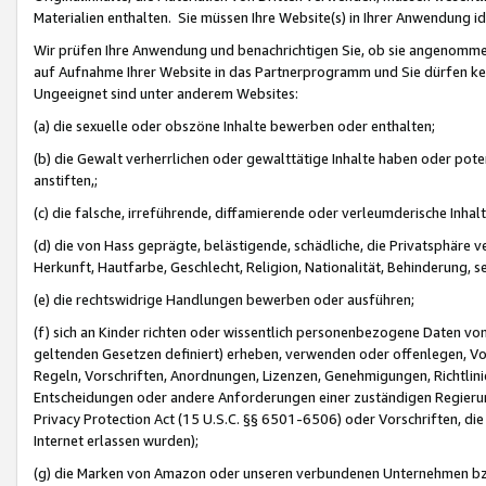
Materialien enthalten. Sie müssen Ihre Website(s) in Ihrer Anwendung ide
Wir prüfen Ihre Anwendung und benachrichtigen Sie, ob sie angenommen
auf Aufnahme Ihrer Website in das Partnerprogramm und Sie dürfen kei
Ungeeignet sind unter anderem Websites:
(a) die sexuelle oder obszöne Inhalte bewerben oder enthalten;
(b) die Gewalt verherrlichen oder gewalttätige Inhalte haben oder pot
anstiften,;
(c) die falsche, irreführende, diffamierende oder verleumderische Inha
(d) die von Hass geprägte, belästigende, schädliche, die Privatsphäre v
Herkunft, Hautfarbe, Geschlecht, Religion, Nationalität, Behinderung, 
(e) die rechtswidrige Handlungen bewerben oder ausführen;
(f) sich an Kinder richten oder wissentlich personenbezogene Daten vo
geltenden Gesetzen definiert) erheben, verwenden oder offenlegen, Vo
Regeln, Vorschriften, Anordnungen, Lizenzen, Genehmigungen, Richtlini
Entscheidungen oder andere Anforderungen einer zuständigen Regierung
Privacy Protection Act (15 U.S.C. §§ 6501-6506) oder Vorschriften, di
Internet erlassen wurden);
(g) die Marken von Amazon oder unseren verbundenen Unternehmen b