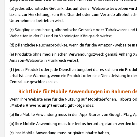
(b) jedes alkoholische Getränk, das auf deiner Webseite beworben wird
Lizenz zur Herstellung, zum Großhandel oder zum Vertrieb alkoholisch
Unternehmens betrieben wird,
(c) Säuglingsnahruhrung, alkoholische Getränke oder Tabakwaren und E
Webseiten in der EU und im Vereinigten Königreich wirbst,
(d) pflanzliche Raucherprodukte, wenn du für die Amazon-Webseite in B
(e) Produkte ohne medizinischen Verwendungszweck gemäß Anhang XVI 
Amazon-Webseite in Frankreich wirbst,
(f) jedes Produkt oder jede Dienstleistung, bei der es sich um ein Prod
erhältst eine Warnung, wenn ein Produkt oder eine Dienstleistung in de
Central ausgeschlossen ist.
Richtlinie für Mobile Anwendungen im Rahmen de
Wenn Ihre Website eine für die Nutzung auf Mobiltelefonen, Tablets 
„
Mobile Anwendung
“) enthält, gilt Folgendes:
(a) Ihre Mobile Anwendung muss in den App-Stores von Google Play, A
(b) Ihre Mobile Anwendung muss kostenlos heruntergeladen werden könn
(c) Ihre Mobile Anwendung muss originäre Inhalte haben,