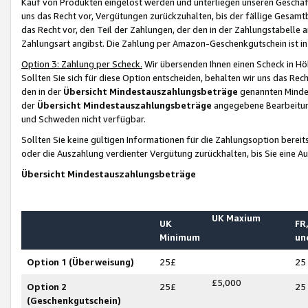
Kauf von Produkten eingelöst werden und unterliegen unseren Geschäf
uns das Recht vor, Vergütungen zurückzuhalten, bis der fällige Gesamt
das Recht vor, den Teil der Zahlungen, der den in der Zahlungstabelle 
Zahlungsart angibst. Die Zahlung per Amazon-Geschenkgutschein ist in
Option 3: Zahlung per Scheck.
Wir übersenden Ihnen einen Scheck in Höh
Sollten Sie sich für diese Option entscheiden, behalten wir uns das Rec
den in der
Übersicht Mindestauszahlungsbeträge
genannten Mindest
der
Übersicht Mindestauszahlungsbeträge
angegebene Bearbeitung
und Schweden nicht verfügbar.
Sollten Sie keine gültigen Informationen für die Zahlungsoption bereit
oder die Auszahlung verdienter Vergütung zurückhalten, bis Sie eine A
Übersicht Mindestauszahlungsbeträge
UK Maxium
UK
FR,
Minimum
un
Option 1 (Überweisung)
25£
25
£5,000
Option 2
25£
25
(Geschenkgutschein)