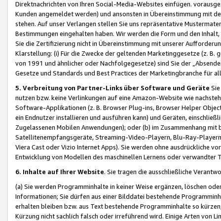
Direktnachrichten von Ihren Social-Media-Websites einfügen. vorausg
Kunden angemeldet werden) und ansonsten in Übereinstimmung mit der
stehen. Auf unser Verlangen stellen Sie uns repräsentative Mustermater
Bestimmungen eingehalten haben. Wir werden die Form und den Inhalt, di
Sie die Zertifizierung nicht in Übereinstimmung mit unserer Aufforderu
Klarstellung: (i) Für die Zwecke der geltenden Marketinggesetze (z. 
von 1991 und ähnlicher oder Nachfolgegesetze) sind Sie der „Absender“ j
Gesetze und Standards und Best Practices der Marketingbranche für 
5. Verbreitung von Partner-Links über Software und Geräte
Sie
nutzen bzw. keine Verlinkungen auf eine Amazon-Website wie nachsteh
Software-Applikationen (z. B. Browser Plug-ins, Browser Helper Objec
ein Endnutzer installieren und ausführen kann) und Geräten, einschlie
Zugelassenen Mobilen Anwendungen); oder (b) im Zusammenhang mit bzw.
Satellitenempfangsgeräte, Streaming-Video-Playern, Blu-Ray-Playern 
Viera Cast oder Vizio Internet Apps). Sie werden ohne ausdrückliche v
Entwicklung von Modellen des maschinellen Lernens oder verwandter 
6. Inhalte auf Ihrer Website
. Sie tragen die ausschließliche Verantwo
(a) Sie werden Programminhalte in keiner Weise ergänzen, löschen oder
Informationen; Sie dürfen aus einer Bilddatei bestehende Programminhal
erhalten bleiben bzw. aus Text bestehende Programminhalte so kürzen, 
Kürzung nicht sachlich falsch oder irreführend wird. Einige Arten von L