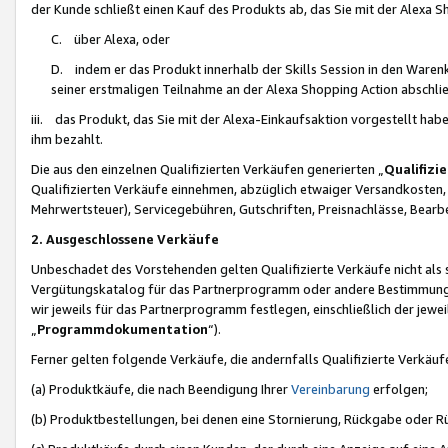
der Kunde schließt einen Kauf des Produkts ab, das Sie mit der Alexa 
C. über Alexa, oder
D. indem er das Produkt innerhalb der Skills Session in den Waren
seiner erstmaligen Teilnahme an der Alexa Shopping Action abschlie
iii. das Produkt, das Sie mit der Alexa-Einkaufsaktion vorgestellt ha
ihm bezahlt.
Die aus den einzelnen Qualifizierten Verkäufen generierten „
Qualifizi
Qualifizierten Verkäufe einnehmen, abzüglich etwaiger Versandkosten
Mehrwertsteuer), Servicegebühren, Gutschriften, Preisnachlässe, Bear
2. Ausgeschlossene Verkäufe
Unbeschadet des Vorstehenden gelten Qualifizierte Verkäufe nicht als
Vergütungskatalog für das Partnerprogramm oder andere Bestimmungen,
wir jeweils für das Partnerprogramm festlegen, einschließlich der jewe
„
Programmdokumentation
“).
Ferner gelten folgende Verkäufe, die andernfalls Qualifizierte Verkä
(a) Produktkäufe, die nach Beendigung Ihrer
Vereinbarung
erfolgen;
(b) Produktbestellungen, bei denen eine Stornierung, Rückgabe oder R