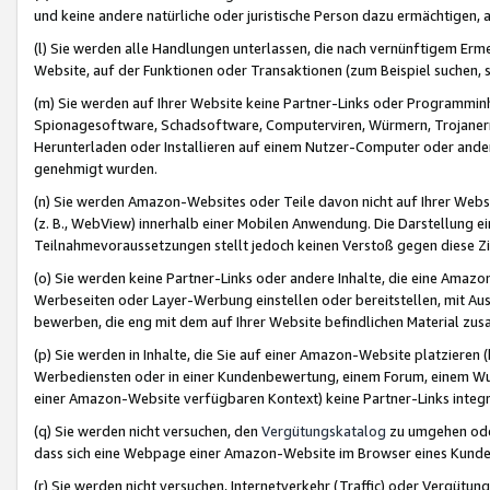
und keine andere natürliche oder juristische Person dazu ermächtigen, a
(l) Sie werden alle Handlungen unterlassen, die nach vernünftigem Erme
Website, auf der Funktionen oder Transaktionen (zum Beispiel suchen, s
(m) Sie werden auf Ihrer Website keine Partner-Links oder Programmin
Spionagesoftware, Schadsoftware, Computerviren, Würmern, Trojaner
Herunterladen oder Installieren auf einem Nutzer-Computer oder ande
genehmigt wurden.
(n) Sie werden Amazon-Websites oder Teile davon nicht auf Ihrer Websi
(z. B., WebView) innerhalb einer Mobilen Anwendung. Die Darstellung ein
Teilnahmevoraussetzungen stellt jedoch keinen Verstoß gegen diese Zif
(o) Sie werden keine Partner-Links oder andere Inhalte, die eine Am
Werbeseiten oder Layer-Werbung einstellen oder bereitstellen, mit Au
bewerben, die eng mit dem auf Ihrer Website befindlichen Material z
(p) Sie werden in Inhalte, die Sie auf einer Amazon-Website platzier
Werbediensten oder in einer Kundenbewertung, einem Forum, einem Wun
einer Amazon-Website verfügbaren Kontext) keine Partner-Links integr
(q) Sie werden nicht versuchen, den
Vergütungskatalog
zu umgehen oder
dass sich eine Webpage einer Amazon-Website im Browser eines Kunden 
(r) Sie werden nicht versuchen, Internetverkehr (Traffic) oder Vergü