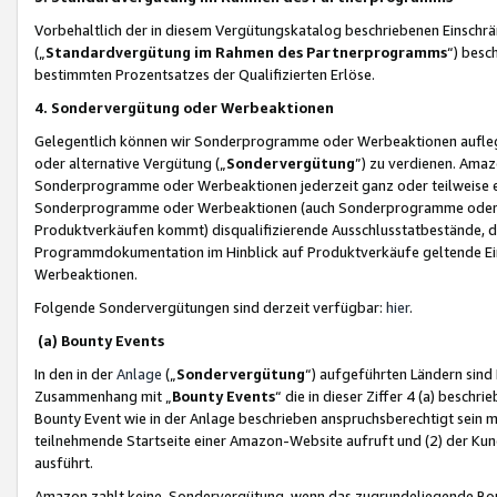
Vorbehaltlich der in diesem Vergütungskatalog beschriebenen Einschr
(„
Standardvergütung im Rahmen des Partnerprogramms
“) besc
bestimmten Prozentsatzes der Qualifizierten Erlöse.
4. Sondervergütung oder Werbeaktionen
Gelegentlich können wir Sonderprogramme oder Werbeaktionen auflegen,
oder alternative Vergütung („
Sondervergütung
”) zu verdienen. Amazo
Sonderprogramme oder Werbeaktionen jederzeit ganz oder teilweise einz
Sonderprogramme oder Werbeaktionen (auch Sonderprogramme oder We
Produktverkäufen kommt) disqualifizierende Ausschlusstatbestände, di
Programmdokumentation im Hinblick auf Produktverkäufe geltende E
Werbeaktionen.
Folgende Sondervergütungen sind derzeit verfügbar:
hier
.
(a) Bounty Events
In den in der
Anlage
(„
Sondervergütung
“) aufgeführten Ländern sind
Zusammenhang mit „
Bounty Events
“ die in dieser Ziffer 4 (a) besch
Bounty Event wie in der Anlage beschrieben anspruchsberechtigt sein mu
teilnehmende Startseite einer Amazon-Website aufruft und (2) der Kun
ausführt.
Amazon zahlt keine Sondervergütung, wenn das zugrundeliegende Boun