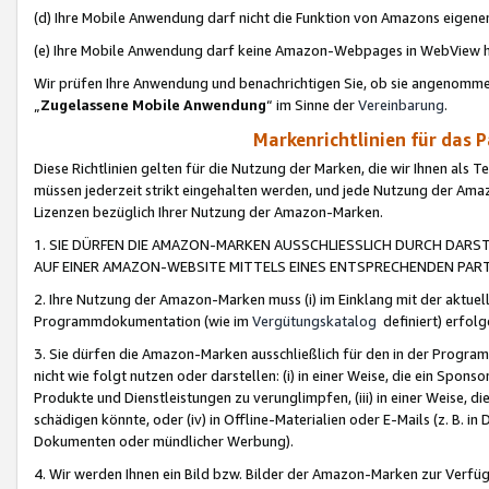
(d) Ihre Mobile Anwendung darf nicht die Funktion von Amazons eige
(e) Ihre Mobile Anwendung darf keine Amazon-Webpages in WebView 
Wir prüfen Ihre Anwendung und benachrichtigen Sie, ob sie angenomm
„
Zugelassene Mobile Anwendung
“ im Sinne der
Vereinbarung
.
Markenrichtlinien für das 
Diese Richtlinien gelten für die Nutzung der Marken, die wir Ihnen als 
müssen jederzeit strikt eingehalten werden, und jede Nutzung der Ama
Lizenzen bezüglich Ihrer Nutzung der Amazon-Marken.
1. SIE DÜRFEN DIE AMAZON-MARKEN AUSSCHLIESSLICH DURCH DARS
AUF EINER AMAZON-WEBSITE MITTELS EINES ENTSPRECHENDEN PART
2. Ihre Nutzung der Amazon-Marken muss (i) im Einklang mit der aktuells
Programmdokumentation (wie im
Vergütungskatalog
definiert) erfolg
3. Sie dürfen die Amazon-Marken ausschließlich für den in der Progr
nicht wie folgt nutzen oder darstellen: (i) in einer Weise, die ein Spo
Produkte und Dienstleistungen zu verunglimpfen, (iii) in einer Weise
schädigen könnte, oder (iv) in Offline-Materialien oder E-Mails (z. B.
Dokumenten oder mündlicher Werbung).
4. Wir werden Ihnen ein Bild bzw. Bilder der Amazon-Marken zur Verfüg