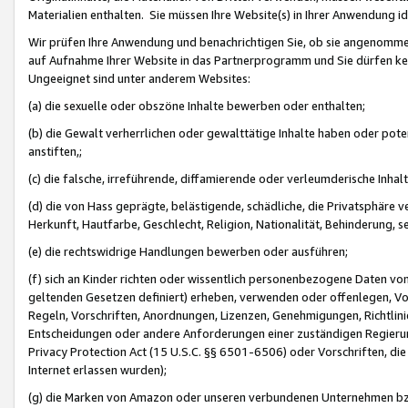
Materialien enthalten. Sie müssen Ihre Website(s) in Ihrer Anwendung ide
Wir prüfen Ihre Anwendung und benachrichtigen Sie, ob sie angenommen
auf Aufnahme Ihrer Website in das Partnerprogramm und Sie dürfen kei
Ungeeignet sind unter anderem Websites:
(a) die sexuelle oder obszöne Inhalte bewerben oder enthalten;
(b) die Gewalt verherrlichen oder gewalttätige Inhalte haben oder pot
anstiften,;
(c) die falsche, irreführende, diffamierende oder verleumderische Inha
(d) die von Hass geprägte, belästigende, schädliche, die Privatsphäre v
Herkunft, Hautfarbe, Geschlecht, Religion, Nationalität, Behinderung, 
(e) die rechtswidrige Handlungen bewerben oder ausführen;
(f) sich an Kinder richten oder wissentlich personenbezogene Daten vo
geltenden Gesetzen definiert) erheben, verwenden oder offenlegen, Vo
Regeln, Vorschriften, Anordnungen, Lizenzen, Genehmigungen, Richtlini
Entscheidungen oder andere Anforderungen einer zuständigen Regierung
Privacy Protection Act (15 U.S.C. §§ 6501-6506) oder Vorschriften, di
Internet erlassen wurden);
(g) die Marken von Amazon oder unseren verbundenen Unternehmen b