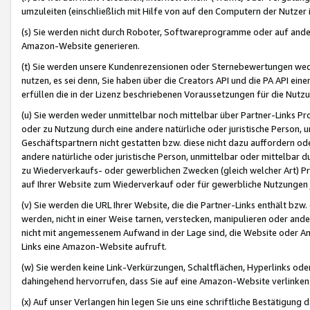
umzuleiten (einschließlich mit Hilfe von auf den Computern der Nutzer i
(s) Sie werden nicht durch Roboter, Softwareprogramme oder auf andere
Amazon-Website generieren.
(t) Sie werden unsere Kundenrezensionen oder Sternebewertungen wed
nutzen, es sei denn, Sie haben über die Creators API und die PA API e
erfüllen die in der Lizenz beschriebenen Voraussetzungen für die Nutzu
(u) Sie werden weder unmittelbar noch mittelbar über Partner-Links P
oder zu Nutzung durch eine andere natürliche oder juristische Person,
Geschäftspartnern nicht gestatten bzw. diese nicht dazu auffordern od
andere natürliche oder juristische Person, unmittelbar oder mittelbar
zu Wiederverkaufs- oder gewerblichen Zwecken (gleich welcher Art) 
auf Ihrer Website zum Wiederverkauf oder für gewerbliche Nutzungen 
(v) Sie werden die URL Ihrer Website, die die Partner-Links enthält b
werden, nicht in einer Weise tarnen, verstecken, manipulieren oder and
nicht mit angemessenem Aufwand in der Lage sind, die Website oder A
Links eine Amazon-Website aufruft.
(w) Sie werden keine Link-Verkürzungen, Schaltflächen, Hyperlinks ode
dahingehend hervorrufen, dass Sie auf eine Amazon-Website verlinken
(x) Auf unser Verlangen hin legen Sie uns eine schriftliche Bestätigung