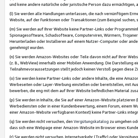
und keine andere natürliche oder juristische Person dazu ermächtigen, a
(l) Sie werden alle Handlungen unterlassen, die nach vernünftigem Erme
Website, auf der Funktionen oder Transaktionen (zum Beispiel suchen, s
(m) Sie werden auf Ihrer Website keine Partner-Links oder Programmin
Spionagesoftware, Schadsoftware, Computerviren, Würmern, Trojaner
Herunterladen oder Installieren auf einem Nutzer-Computer oder ande
genehmigt wurden.
(n) Sie werden Amazon-Websites oder Teile davon nicht auf Ihrer Websi
(z. B., WebView) innerhalb einer Mobilen Anwendung. Die Darstellung ein
Teilnahmevoraussetzungen stellt jedoch keinen Verstoß gegen diese Zif
(o) Sie werden keine Partner-Links oder andere Inhalte, die eine Am
Werbeseiten oder Layer-Werbung einstellen oder bereitstellen, mit Au
bewerben, die eng mit dem auf Ihrer Website befindlichen Material z
(p) Sie werden in Inhalte, die Sie auf einer Amazon-Website platzier
Werbediensten oder in einer Kundenbewertung, einem Forum, einem Wun
einer Amazon-Website verfügbaren Kontext) keine Partner-Links integr
(q) Sie werden nicht versuchen, den
Vergütungskatalog
zu umgehen oder
dass sich eine Webpage einer Amazon-Website im Browser eines Kunden 
(r) Sie werden nicht versuchen, Internetverkehr (Traffic) oder Vergü