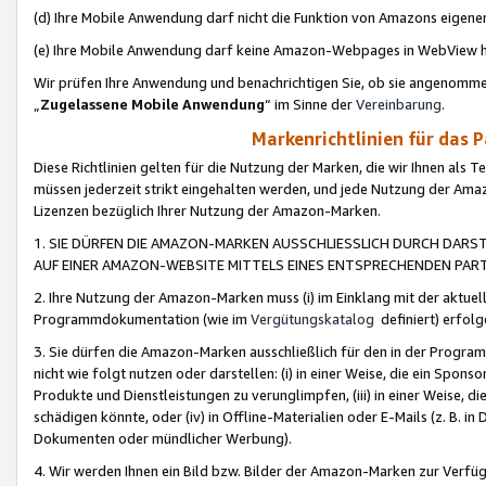
(d) Ihre Mobile Anwendung darf nicht die Funktion von Amazons eige
(e) Ihre Mobile Anwendung darf keine Amazon-Webpages in WebView 
Wir prüfen Ihre Anwendung und benachrichtigen Sie, ob sie angenomm
„
Zugelassene Mobile Anwendung
“ im Sinne der
Vereinbarung
.
Markenrichtlinien für das 
Diese Richtlinien gelten für die Nutzung der Marken, die wir Ihnen als 
müssen jederzeit strikt eingehalten werden, und jede Nutzung der Ama
Lizenzen bezüglich Ihrer Nutzung der Amazon-Marken.
1. SIE DÜRFEN DIE AMAZON-MARKEN AUSSCHLIESSLICH DURCH DARS
AUF EINER AMAZON-WEBSITE MITTELS EINES ENTSPRECHENDEN PART
2. Ihre Nutzung der Amazon-Marken muss (i) im Einklang mit der aktuells
Programmdokumentation (wie im
Vergütungskatalog
definiert) erfolg
3. Sie dürfen die Amazon-Marken ausschließlich für den in der Progr
nicht wie folgt nutzen oder darstellen: (i) in einer Weise, die ein Spo
Produkte und Dienstleistungen zu verunglimpfen, (iii) in einer Weise
schädigen könnte, oder (iv) in Offline-Materialien oder E-Mails (z. B.
Dokumenten oder mündlicher Werbung).
4. Wir werden Ihnen ein Bild bzw. Bilder der Amazon-Marken zur Verfüg