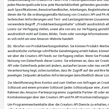
jeden Musterquellcode bzw. jede Musterbibliothek geltenden gesonder
auch Spezifikationen, Benutzerhandbücher, Anleitungen, Begleitmaterial
denen die für die ordnungsgemäße Nutzung von Creators API und PA A
technischen Anforderungen und Test- und Leistungskriterien (zusammen
verwendete Begriff „Produktwerbungsinhalte“ schließt ausdrücklich al
Lizenz zur Verfügung stellen, sowie alle von uns zur Verfügung gestel
ausdrücklich nicht auf Daten, Bilder, Texte oder sonstige Informatione
es sich nicht um eine Amazon-Website handelt.
(b) Abrufen von Produktwerbungsinhalten. Sie können Produkt-Werbein
ausdrückliche vorherige schriftliche Genehmigung erteilt haben, könn
wir über die Creators API Feeds zur Verfügung stellen. Wenn Sie Produk
Nutzung von Datenfeeds dieser Lizenz. Sie erkennen an, dass wir Creat
API oder Datenfeeds jederzeit ändern, auslaufen lassen oder neu veröffe
Verantwortung liegt, sicherzustellen, dass Ihr Zugriff auf die und Ihr
jeweiligen Zeitpunkt aktuellen Anforderungen (einschließlich dieser Liz
Zur Identifizierung Ihres Kontos und zum Stellen von Anfragen an Crea
Schlüssel und einem privaten Schlüssel (jedes Schlüsselpaar eine „Kon
Rahmen des Amazon-Partnerprogramms zugeteilte Partner-ID oder ein
Kontokennungen über den Creators API und PA API Kontoerstellungspro
Um Programmwerbeinhalte über die Creators API Dienste zu erhalten, m