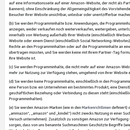
auf eine Informationsseite auf einer Amazon-Website, der nicht als Part
Bannern); ohne Einschränkung der Allgemeingültigkeit des Vorstehende
Besucher Ihrer Website unsichtbar, unlesbar oder unentzifferbar mache
(b) Sie werden Programminhalte bzw. Anwendungen, die Programminhalt
anzeigen, weder verkaufen noch weiterverkaufen, weitergeben, unterli
innerhalb von Werbung außerhalb Ihrer Website (einschließlich Werbun
Website oder einem Dienst (einschließlich Social Networking-Website
Rechte an den Programminhalten oder auf die Programminhalte an eine a
übertragen müssten, und Sie werden keine mit Ihrem Partner-Tag formati
Ihre Website ist.
(c) Sie werden Programminhalte, die nicht mehr auf einer Amazon-Websit
mehr zur Nutzung zur Verfügung stehen, umgehend von Ihrer Website e
(d) Sie werden keine Programminhalte, einschließlich in den Programmin
eine Person bzw. ein Unternehmen ein bestimmtes Produkt, eine Dienstle
geschäftlichen Beziehung oder Verbindung zu diesen steht (einschließli
Programminhalten).
(e) Sie werden Amazon-Marken (wie in den
Markenrichtlinien
definiert) 
„ammazon“, „amaozn“ und „kindel“) nicht zwecks Nutzung in einer Suc
Versuch unternehmen). Zusätzlich zu sonstigen Amazon zur Verfügung 
sorgen, dass von uns benannte Suchmaschinen Geschützte Begriffe (wie 