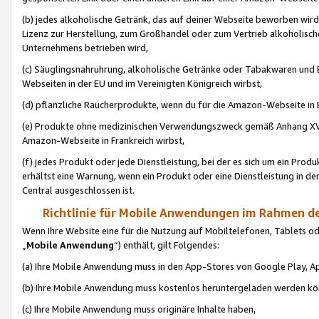
(b) jedes alkoholische Getränk, das auf deiner Webseite beworben wird
Lizenz zur Herstellung, zum Großhandel oder zum Vertrieb alkoholisch
Unternehmens betrieben wird,
(c) Säuglingsnahruhrung, alkoholische Getränke oder Tabakwaren und E
Webseiten in der EU und im Vereinigten Königreich wirbst,
(d) pflanzliche Raucherprodukte, wenn du für die Amazon-Webseite in B
(e) Produkte ohne medizinischen Verwendungszweck gemäß Anhang XVI 
Amazon-Webseite in Frankreich wirbst,
(f) jedes Produkt oder jede Dienstleistung, bei der es sich um ein Prod
erhältst eine Warnung, wenn ein Produkt oder eine Dienstleistung in de
Central ausgeschlossen ist.
Richtlinie für Mobile Anwendungen im Rahmen de
Wenn Ihre Website eine für die Nutzung auf Mobiltelefonen, Tablets 
„
Mobile Anwendung
“) enthält, gilt Folgendes:
(a) Ihre Mobile Anwendung muss in den App-Stores von Google Play, A
(b) Ihre Mobile Anwendung muss kostenlos heruntergeladen werden könn
(c) Ihre Mobile Anwendung muss originäre Inhalte haben,