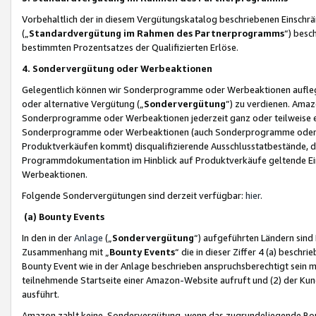
Vorbehaltlich der in diesem Vergütungskatalog beschriebenen Einschr
(„
Standardvergütung im Rahmen des Partnerprogramms
“) besc
bestimmten Prozentsatzes der Qualifizierten Erlöse.
4. Sondervergütung oder Werbeaktionen
Gelegentlich können wir Sonderprogramme oder Werbeaktionen auflegen,
oder alternative Vergütung („
Sondervergütung
”) zu verdienen. Amazo
Sonderprogramme oder Werbeaktionen jederzeit ganz oder teilweise einz
Sonderprogramme oder Werbeaktionen (auch Sonderprogramme oder We
Produktverkäufen kommt) disqualifizierende Ausschlusstatbestände, di
Programmdokumentation im Hinblick auf Produktverkäufe geltende E
Werbeaktionen.
Folgende Sondervergütungen sind derzeit verfügbar:
hier
.
(a) Bounty Events
In den in der
Anlage
(„
Sondervergütung
“) aufgeführten Ländern sind
Zusammenhang mit „
Bounty Events
“ die in dieser Ziffer 4 (a) besch
Bounty Event wie in der Anlage beschrieben anspruchsberechtigt sein mu
teilnehmende Startseite einer Amazon-Website aufruft und (2) der Kun
ausführt.
Amazon zahlt keine Sondervergütung, wenn das zugrundeliegende Boun