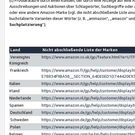
(c) Produktkäufe durch einen Kunden, der durch eine Anzeige auf eine 
Ausschreibungen und Auktionen über Schlagwörter, Suchbegriffe oder 
oder eine andere Amazon-Marke (vgl. die nicht abschließende Liste un
buchstabierte Varianten dieser Wörter (z. B. „ammazon“, „amaozn“ und „
Suchplatzierung
”);
Land
Nicht abschließende Liste der Marken
Vereinigtes
https://www.amazon.co.uk/gp/feature.html?ie=U
Königreich
Frankreich
https://www.amazon.fr/gp/help/customer/displa
E78834F9BA58__SECTION_64DE0ED1D744420E9
Italien
https://www.amazon.it/gp/help/customer/display
Irland
https://www.amazon.ie/gp/help/customer/displa
Niederlande
https://www.amazon.nl/gp/help/customer/display
Spanien
https://www.amazon.es/gp/help/customer/display
Deutschland
https://www.amazon.de/gp/help/customer/displa
Schweden
https://www.amazon.de/gp/help/customer/displa
Polen
https://www.amazon.pl/gp/help/customer/display
Belgien
https://www.amazon.com.be/gp/help/customer/d