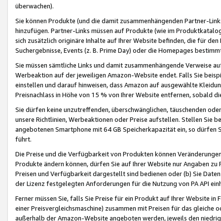
überwachen).
Sie können Produkte (und die damit zusammenhängenden Partner-Links)
hinzufügen. Partner-Links müssen auf Produkte (wie im Produktkatalog de
sich zusätzlich originäre Inhalte auf Ihrer Website befinden, die für 
Suchergebnisse, Events (z. B. Prime Day) oder die Homepages bestimmte
Sie müssen sämtliche Links und damit zusammenhängende Verweise auf z
Werbeaktion auf der jeweiligen Amazon-Website endet. Falls Sie beisp
einstellen und darauf hinweisen, dass Amazon auf ausgewählte Kleidun
Preisnachlass in Höhe von 15 % von Ihrer Website entfernen, sobald di
Sie dürfen keine unzutreffenden, überschwänglichen, täuschenden od
unsere Richtlinien, Werbeaktionen oder Preise aufstellen. Stellen Sie 
angebotenen Smartphone mit 64 GB Speicherkapazität ein, so dürfen S
führt.
Die Preise und die Verfügbarkeit von Produkten können Veränderungen 
Produkte ändern können, dürfen Sie auf Ihrer Website nur Angaben zu P
Preisen und Verfügbarkeit dargestellt sind bedienen oder (b) Sie Daten
der Lizenz festgelegten Anforderungen für die Nutzung von PA API einh
Ferner müssen Sie, falls Sie Preise für ein Produkt auf Ihrer Website in 
einer Preisvergleichsmaschine) zusammen mit Preisen für das gleiche o
außerhalb der Amazon-Website angeboten werden, jeweils den niedrigst