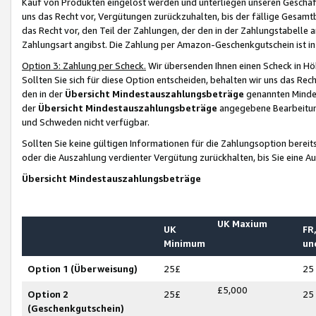
Kauf von Produkten eingelöst werden und unterliegen unseren Geschäf
uns das Recht vor, Vergütungen zurückzuhalten, bis der fällige Gesamt
das Recht vor, den Teil der Zahlungen, der den in der Zahlungstabelle 
Zahlungsart angibst. Die Zahlung per Amazon-Geschenkgutschein ist in
Option 3: Zahlung per Scheck.
Wir übersenden Ihnen einen Scheck in Höh
Sollten Sie sich für diese Option entscheiden, behalten wir uns das Rec
den in der
Übersicht Mindestauszahlungsbeträge
genannten Mindest
der
Übersicht Mindestauszahlungsbeträge
angegebene Bearbeitung
und Schweden nicht verfügbar.
Sollten Sie keine gültigen Informationen für die Zahlungsoption bereit
oder die Auszahlung verdienter Vergütung zurückhalten, bis Sie eine A
Übersicht Mindestauszahlungsbeträge
UK Maxium
UK
FR,
Minimum
un
Option 1 (Überweisung)
25£
25
£5,000
Option 2
25£
25
(Geschenkgutschein)