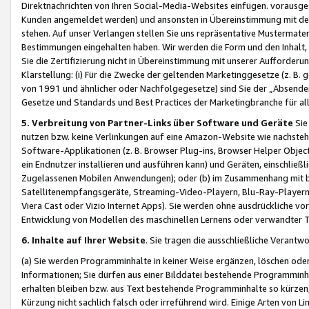
Direktnachrichten von Ihren Social-Media-Websites einfügen. vorausg
Kunden angemeldet werden) und ansonsten in Übereinstimmung mit der
stehen. Auf unser Verlangen stellen Sie uns repräsentative Mustermater
Bestimmungen eingehalten haben. Wir werden die Form und den Inhalt, di
Sie die Zertifizierung nicht in Übereinstimmung mit unserer Aufforderu
Klarstellung: (i) Für die Zwecke der geltenden Marketinggesetze (z. 
von 1991 und ähnlicher oder Nachfolgegesetze) sind Sie der „Absender“ j
Gesetze und Standards und Best Practices der Marketingbranche für 
5. Verbreitung von Partner-Links über Software und Geräte
Sie
nutzen bzw. keine Verlinkungen auf eine Amazon-Website wie nachsteh
Software-Applikationen (z. B. Browser Plug-ins, Browser Helper Objec
ein Endnutzer installieren und ausführen kann) und Geräten, einschlie
Zugelassenen Mobilen Anwendungen); oder (b) im Zusammenhang mit bzw.
Satellitenempfangsgeräte, Streaming-Video-Playern, Blu-Ray-Playern 
Viera Cast oder Vizio Internet Apps). Sie werden ohne ausdrückliche v
Entwicklung von Modellen des maschinellen Lernens oder verwandter 
6. Inhalte auf Ihrer Website
. Sie tragen die ausschließliche Verantwo
(a) Sie werden Programminhalte in keiner Weise ergänzen, löschen oder
Informationen; Sie dürfen aus einer Bilddatei bestehende Programminhal
erhalten bleiben bzw. aus Text bestehende Programminhalte so kürzen, 
Kürzung nicht sachlich falsch oder irreführend wird. Einige Arten von L