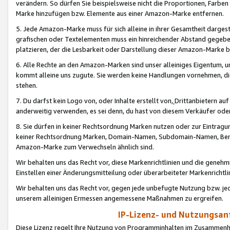
verändern. So dürfen Sie beispielsweise nicht die Proportionen, Farb
Marke hinzufügen bzw. Elemente aus einer Amazon-Marke entfernen.
5. Jede Amazon-Marke muss für sich alleine in ihrer Gesamtheit darge
grafischen oder Textelementen muss ein hinreichender Abstand gegebe
platzieren, der die Lesbarkeit oder Darstellung dieser Amazon-Marke b
6. Alle Rechte an den Amazon-Marken sind unser alleiniges Eigentum, 
kommt alleine uns zugute. Sie werden keine Handlungen vornehmen, 
stehen.
7. Du darfst kein Logo von, oder Inhalte erstellt von,
Drittanbietern au
anderweitig verwenden, es sei denn, du hast von diesem Verkäufer oder
8. Sie dürfen in keiner Rechtsordnung Marken nutzen oder zur Eintragu
keiner Rechtsordnung Marken, Domain-Namen, Subdomain-Namen, Benu
Amazon-Marke zum Verwechseln ähnlich sind.
Wir behalten uns das Recht vor, diese Markenrichtlinien und die gene
Einstellen einer Änderungsmitteilung oder überarbeiteter Markenricht
Wir behalten uns das Recht vor, gegen jede unbefugte Nutzung bzw. jede 
unserem alleinigen Ermessen angemessene Maßnahmen zu ergreifen.
IP-Lizenz- und Nutzungsan
Diese Lizenz regelt Ihre Nutzung von Programminhalten im Zusammen