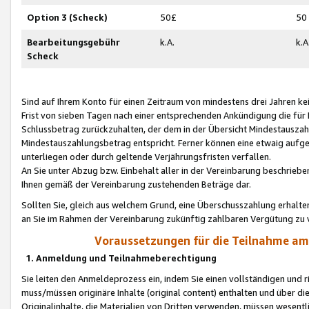
Option 3 (Scheck)
50£
50
Bearbeitungsgebühr
k.A.
k.A
Scheck
Sind auf Ihrem Konto für einen Zeitraum von mindestens drei Jahren kein
Frist von sieben Tagen nach einer entsprechenden Ankündigung die für
Schlussbetrag zurückzuhalten, der dem in der Übersicht Mindestausz
Mindestauszahlungsbetrag entspricht. Ferner können eine etwaig aufg
unterliegen oder durch geltende Verjährungsfristen verfallen.
An Sie unter Abzug bzw. Einbehalt aller in der Vereinbarung beschrieb
Ihnen gemäß der Vereinbarung zustehenden Beträge dar.
Sollten Sie, gleich aus welchem Grund, eine Überschusszahlung erhalte
an Sie im Rahmen der Vereinbarung zukünftig zahlbaren Vergütung zu 
Voraussetzungen für die Teilnahme a
1. Anmeldung und Teilnahmeberechtigung
Sie leiten den Anmeldeprozess ein, indem Sie einen vollständigen und 
muss/müssen originäre Inhalte (original content) enthalten und über d
Originalinhalte, die Materialien von Dritten verwenden, müssen wese