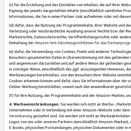
(c) für die Erstellung und das Einstellen von Inhalten, die auf Ihrer We
Eignung der jeweils dargestellten Inhalte (einschließlich sämtlicher 
Informationen, die Sie in einen Partner-Link aufnehmen oder mit diese
(d) dafür, dass die Nutzung der Programminhalte, Ihrer Website und des 
Verletzung oder missbräuchliche Ausübung unserer Rechte bzw. der Recht
Markenrechte, Datenschutzrechte, Veröffentlichungsrechte oder anderer
Einhaltung der
Amazon Anti-Fälschungsrichtlinien für das Partnerpro
(e) dafür, die Verwendung von Cookies, Pixeln und anderen Technologien
Besuchern gesammelten Daten in Übereinstimmung mit den geltenden Ge
und angemessen darzustellen und auf andere Weise die geltenden geset
in sonstiger Weise, einschließlich des ggf. anzuzeigenden Hinweises, d
Werbeanzeigen bereitstellen, von den Besuchern Ihrer Website unmitte
Cookies erkennen können und dafür, dass Sie Informationen über die v
Online-Werbung bereitstellen, soweit nach den anwendbaren gesetzlic
(f) für Ihre Nutzung, der Programminhalte und der Amazon-Marken, u
4. Werbeeinschränkungen.
Sie werden sich nicht an Werbe-, Market
Unternehmen oder in Verbindung mit einer Amazon-Website oder dem Pa
Vereinbarung
gestattet sind. Sie werden sich nicht an Werbeaktivitäten
Logos von uns oder unseren Partnern (einschließlich Amazon-Marken), 
E-Books, physischen Postsendungen, physischen Dokumenten oder in 