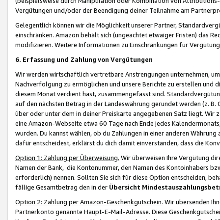
(beispielsweise durch Manipulation oder Kombination von Attributions-
Vergütungen und/oder der Beendigung deiner Teilnahme am Partnerp
Gelegentlich können wir die Möglichkeit unserer Partner, Standardv
einschränken. Amazon behält sich (ungeachtet etwaiger Fristen) das Re
modifizieren. Weitere Informationen zu Einschränkungen für Vergütung
6. Erfassung und Zahlung von Vergütungen
Wir werden wirtschaftlich vertretbare Anstrengungen unternehmen, um 
Nachverfolgung zu ermöglichen und unsere Berichte zu erstellen und di
diesem Monat verdient hast, zusammengefasst sind. Standardvergütung
auf den nächsten Betrag in der Landeswährung gerundet werden (z. B. C
über oder unter dem in deiner Preiskarte angegebenen Satz liegt. Wir
eine Amazon-Webseite etwa 60 Tage nach Ende jedes Kalendermonats, i
wurden. Du kannst wählen, ob du Zahlungen in einer anderen Währung
dafür entscheidest, erklärst du dich damit einverstanden, dass die K
Option 1: Zahlung per Überweisung.
Wir überweisen Ihre Vergütung dir
Namen der Bank, die Kontonummer, den Namen des Kontoinhabers bzw. a
erforderlich) nennen. Sollten Sie sich für diese Option entscheiden, be
fällige Gesamtbetrag den in der
Übersicht Mindestauszahlungsbet
Option 2: Zahlung per Amazon-Geschenkgutschein.
Wir übersenden Ihne
Partnerkonto genannte Haupt-E-Mail-Adresse. Diese Geschenkgutschei