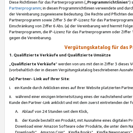
Diese Richtlinien für das Partnerprogramm („
Programmrichtlinien
“)
Partnerprogramm
; in diesen Programmrichtlinien verwendete und durch
der Vereinbarung zugewiesene Bedeutung. Die Rechte und Pflichten de
Partnerprogramm sowie Ziffer 3 der IP-Lizenz für das Partnerprogram
Einschränkung von Ziffer 6 Abs. (a) der Vereinbarung wird hiermit Fol
Partnerprogramm, die IP-Lizenz für das Partnerprogramm oder Ziffer 1
gegen die Vereinbarung.
Vergütungskatalog für das 
1. Qualifizierte Verkäufe und Qualifizierte Umsätze
„
Qualifizierte Verkäufe
“ werden von uns mit den in Ziffer 3 diese
(vorbehaltlich der in diesem Vergütungskatalog beschriebenen Ausnah
(a) Partner- Link auf Ihrer Site
:
i. ein Kunde durch Anklicken eines auf Ihrer Website platzierten Part
ii. während einer einzigen Internetsitzung eines der nachstehend unter (i)
Kunde den Partner-Link anklickt und mit dem zuerst eintretenden der f
A. Ablauf von 24 Stunden seit dem Klick,
B. der Kunde bestellt ein Produkt, mit Ausnahme eines digitalen P
Download einer Amazon Software oder Produkte, die unter dem N
Downloads“, „Amazon Coin“, „Kindle Books“, „Kindle Newspapers“, „