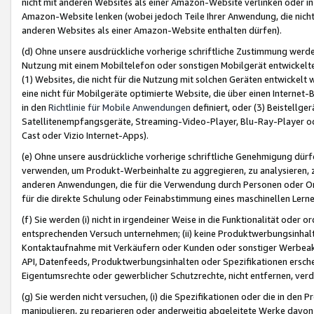
nicht mit anderen Websites als einer Amazon-Website verlinken oder i
Amazon-Website lenken (wobei jedoch Teile Ihrer Anwendung, die nich
anderen Websites als einer Amazon-Website enthalten dürfen).
(d) Ohne unsere ausdrückliche vorherige schriftliche Zustimmung werd
Nutzung mit einem Mobiltelefon oder sonstigen Mobilgerät entwickelt
(1) Websites, die nicht für die Nutzung mit solchen Geräten entwickelt
eine nicht für Mobilgeräte optimierte Website, die über einen Interne
in den
Richtlinie für Mobile Anwendungen
definiert, oder (3) Beistellge
Satellitenempfangsgeräte, Streaming-Video-Player, Blu-Ray-Player ode
Cast oder Vizio Internet-Apps).
(e) Ohne unsere ausdrückliche vorherige schriftliche Genehmigung dürfe
verwenden, um Produkt-Werbeinhalte zu aggregieren, zu analysieren, 
anderen Anwendungen, die für die Verwendung durch Personen oder Or
für die direkte Schulung oder Feinabstimmung eines maschinellen Lern
(f) Sie werden (i) nicht in irgendeiner Weise in die Funktionalität ode
entsprechenden Versuch unternehmen; (ii) keine Produktwerbungsinha
Kontaktaufnahme mit Verkäufern oder Kunden oder sonstiger Werbeaktiv
API, Datenfeeds, Produktwerbungsinhalten oder Spezifikationen erschei
Eigentumsrechte oder gewerblicher Schutzrechte, nicht entfernen, verd
(g) Sie werden nicht versuchen, (i) die Spezifikationen oder die in de
manipulieren, zu reparieren oder anderweitig abgeleitete Werke davon z