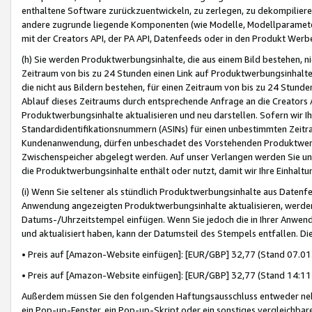
enthaltene Software zurückzuentwickeln, zu zerlegen, zu dekompilier
andere zugrunde liegende Komponenten (wie Modelle, Modellparameter
mit der Creators API, der PA API, Datenfeeds oder in den Produkt Werb
(h) Sie werden Produktwerbungsinhalte, die aus einem Bild bestehen, ni
Zeitraum von bis zu 24 Stunden einen Link auf Produktwerbungsinhalte
die nicht aus Bildern bestehen, für einen Zeitraum von bis zu 24 Stund
Ablauf dieses Zeitraums durch entsprechende Anfrage an die Creators 
Produktwerbungsinhalte aktualisieren und neu darstellen. Sofern wir Ih
Standardidentifikationsnummern (ASINs) für einen unbestimmten Zeitra
Kundenanwendung, dürfen unbeschadet des Vorstehenden Produktwerbu
Zwischenspeicher abgelegt werden. Auf unser Verlangen werden Sie un
die Produktwerbungsinhalte enthält oder nutzt, damit wir Ihre Einhalt
(i) Wenn Sie seltener als stündlich Produktwerbungsinhalte aus Datenfe
Anwendung angezeigten Produktwerbungsinhalte aktualisieren, werden 
Datums-/Uhrzeitstempel einfügen. Wenn Sie jedoch die in Ihrer Anwe
und aktualisiert haben, kann der Datumsteil des Stempels entfallen. Dies
• Preis auf [Amazon-Website einfügen]: [EUR/GBP] 32,77 (Stand 07.01.
• Preis auf [Amazon-Website einfügen]: [EUR/GBP] 32,77 (Stand 14:11 
Außerdem müssen Sie den folgenden Haftungsausschluss entweder neb
ein Pop-up-Fenster, ein Pop-up-Skript oder ein sonstiges vergleichba