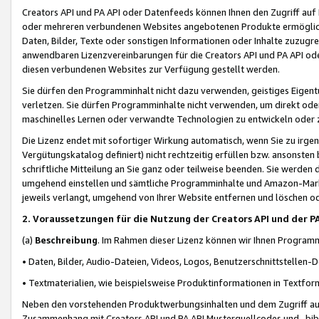
Creators API und PA API oder Datenfeeds können Ihnen den Zugriff auf D
oder mehreren verbundenen Websites angebotenen Produkte ermögliche
Daten, Bilder, Texte oder sonstigen Informationen oder Inhalte zuzugre
anwendbaren Lizenzvereinbarungen für die Creators API und PA API od
diesen verbundenen Websites zur Verfügung gestellt werden.
Sie dürfen den Programminhalt nicht dazu verwenden, geistiges Eigent
verletzen. Sie dürfen Programminhalte nicht verwenden, um direkt ode
maschinelles Lernen oder verwandte Technologien zu entwickeln oder zu
Die Lizenz endet mit sofortiger Wirkung automatisch, wenn Sie zu irg
Vergütungskatalog definiert) nicht rechtzeitig erfüllen bzw. ansonsten
schriftliche Mitteilung an Sie ganz oder teilweise beenden. Sie werden
umgehend einstellen und sämtliche Programminhalte und Amazon-Marke
jeweils verlangt, umgehend von Ihrer Website entfernen und löschen od
2. Voraussetzungen für die Nutzung der Creators API und der P
(a)
Beschreibung
. Im Rahmen dieser Lizenz können wir Ihnen Programmi
• Daten, Bilder, Audio-Dateien, Videos, Logos, Benutzerschnittstellen-
• Textmaterialien, wie beispielsweise Produktinformationen in Textfor
Neben den vorstehenden Produktwerbungsinhalten und dem Zugriff auf 
Zusammenhang mit Creators API und PA API Musterquellcodes und -bibli