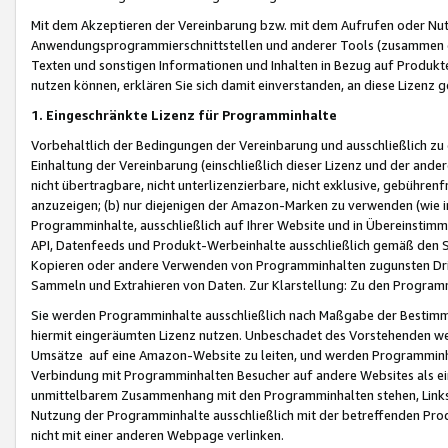
Mit dem Akzeptieren der Vereinbarung bzw. mit dem Aufrufen oder Nutz
Anwendungsprogrammierschnittstellen und anderer Tools (zusammen die
Texten und sonstigen Informationen und Inhalten in Bezug auf Produkte
nutzen können, erklären Sie sich damit einverstanden, an diese Lizenz 
1. Eingeschränkte Lizenz für Programminhalte
Vorbehaltlich der Bedingungen der Vereinbarung und ausschließlich z
Einhaltung der Vereinbarung (einschließlich dieser Lizenz und der ande
nicht übertragbare, nicht unterlizenzierbare, nicht exklusive, gebühren
anzuzeigen; (b) nur diejenigen der Amazon-Marken zu verwenden (wie in 
Programminhalte, ausschließlich auf Ihrer Website und in Übereinstimmu
API, Datenfeeds und Produkt-Werbeinhalte ausschließlich gemäß den Spe
Kopieren oder andere Verwenden von Programminhalten zugunsten Dri
Sammeln und Extrahieren von Daten. Zur Klarstellung: Zu den Program
Sie werden Programminhalte ausschließlich nach Maßgabe der Besti
hiermit eingeräumten Lizenz nutzen. Unbeschadet des Vorstehenden we
Umsätze auf eine Amazon-Website zu leiten, und werden Programminhal
Verbindung mit Programminhalten Besucher auf andere Websites als ein
unmittelbarem Zusammenhang mit den Programminhalten stehen, Links z
Nutzung der Programminhalte ausschließlich mit der betreffenden Pr
nicht mit einer anderen Webpage verlinken.