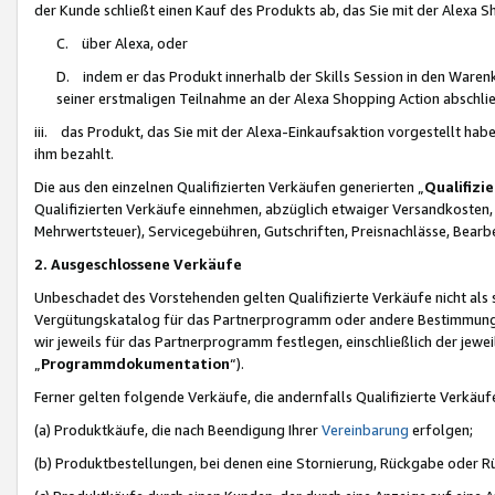
der Kunde schließt einen Kauf des Produkts ab, das Sie mit der Alexa 
C. über Alexa, oder
D. indem er das Produkt innerhalb der Skills Session in den Waren
seiner erstmaligen Teilnahme an der Alexa Shopping Action abschlie
iii. das Produkt, das Sie mit der Alexa-Einkaufsaktion vorgestellt ha
ihm bezahlt.
Die aus den einzelnen Qualifizierten Verkäufen generierten „
Qualifizi
Qualifizierten Verkäufe einnehmen, abzüglich etwaiger Versandkosten
Mehrwertsteuer), Servicegebühren, Gutschriften, Preisnachlässe, Bear
2. Ausgeschlossene Verkäufe
Unbeschadet des Vorstehenden gelten Qualifizierte Verkäufe nicht als
Vergütungskatalog für das Partnerprogramm oder andere Bestimmungen,
wir jeweils für das Partnerprogramm festlegen, einschließlich der jewe
„
Programmdokumentation
“).
Ferner gelten folgende Verkäufe, die andernfalls Qualifizierte Verkä
(a) Produktkäufe, die nach Beendigung Ihrer
Vereinbarung
erfolgen;
(b) Produktbestellungen, bei denen eine Stornierung, Rückgabe oder R