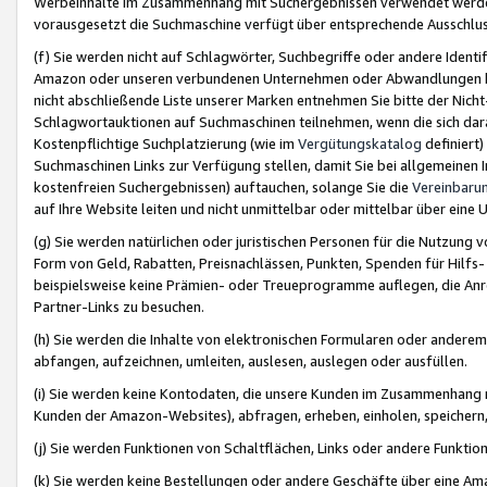
Werbeinhalte im Zusammenhang mit Suchergebnissen verwendet werden,
vorausgesetzt die Suchmaschine verfügt über entsprechende Ausschlu
(f) Sie werden nicht auf Schlagwörter, Suchbegriffe oder andere Ident
Amazon oder unseren verbundenen Unternehmen oder Abwandlungen bzw
nicht abschließende Liste unserer Marken entnehmen Sie bitte der Nich
Schlagwortauktionen auf Suchmaschinen teilnehmen, wenn die sich da
Kostenpflichtige Suchplatzierung (wie im
Vergütungskatalog
definiert
Suchmaschinen Links zur Verfügung stellen, damit Sie bei allgemeinen I
kostenfreien Suchergebnissen) auftauchen, solange Sie die
Vereinbaru
auf Ihre Website leiten und nicht unmittelbar oder mittelbar über eine
(g) Sie werden natürlichen oder juristischen Personen für die Nutzung 
Form von Geld, Rabatten, Preisnachlässen, Punkten, Spenden für Hilfs
beispielsweise keine Prämien- oder Treueprogramme auflegen, die Anrei
Partner-Links zu besuchen.
(h) Sie werden die Inhalte von elektronischen Formularen oder anderem M
abfangen, aufzeichnen, umleiten, auslesen, auslegen oder ausfüllen.
(i) Sie werden keine Kontodaten, die unsere Kunden im Zusammenhang 
Kunden der Amazon-Websites), abfragen, erheben, einholen, speichern,
(j) Sie werden Funktionen von Schaltflächen, Links oder andere Funkti
(k) Sie werden keine Bestellungen oder andere Geschäfte über eine Ama