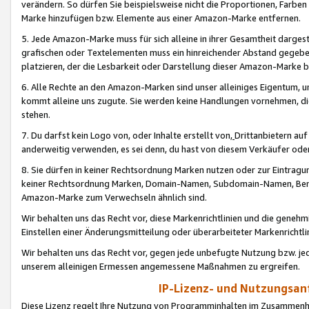
verändern. So dürfen Sie beispielsweise nicht die Proportionen, Farb
Marke hinzufügen bzw. Elemente aus einer Amazon-Marke entfernen.
5. Jede Amazon-Marke muss für sich alleine in ihrer Gesamtheit darge
grafischen oder Textelementen muss ein hinreichender Abstand gegebe
platzieren, der die Lesbarkeit oder Darstellung dieser Amazon-Marke b
6. Alle Rechte an den Amazon-Marken sind unser alleiniges Eigentum, 
kommt alleine uns zugute. Sie werden keine Handlungen vornehmen, 
stehen.
7. Du darfst kein Logo von, oder Inhalte erstellt von,
Drittanbietern au
anderweitig verwenden, es sei denn, du hast von diesem Verkäufer oder
8. Sie dürfen in keiner Rechtsordnung Marken nutzen oder zur Eintragu
keiner Rechtsordnung Marken, Domain-Namen, Subdomain-Namen, Benu
Amazon-Marke zum Verwechseln ähnlich sind.
Wir behalten uns das Recht vor, diese Markenrichtlinien und die gene
Einstellen einer Änderungsmitteilung oder überarbeiteter Markenricht
Wir behalten uns das Recht vor, gegen jede unbefugte Nutzung bzw. jede 
unserem alleinigen Ermessen angemessene Maßnahmen zu ergreifen.
IP-Lizenz- und Nutzungsan
Diese Lizenz regelt Ihre Nutzung von Programminhalten im Zusammen