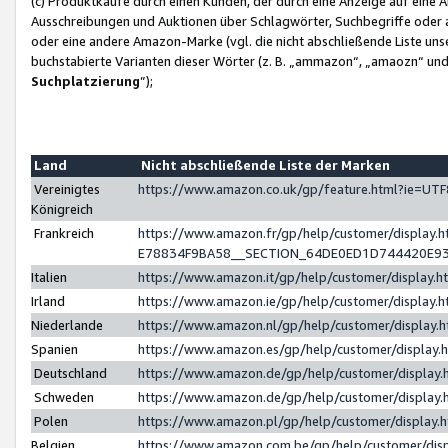
(c) Produktkäufe durch einen Kunden, der durch eine Anzeige auf eine 
Ausschreibungen und Auktionen über Schlagwörter, Suchbegriffe oder 
oder eine andere Amazon-Marke (vgl. die nicht abschließende Liste un
buchstabierte Varianten dieser Wörter (z. B. „ammazon“, „amaozn“ und „
Suchplatzierung
”);
Land
Nicht abschließende Liste der Marken
Vereinigtes
https://www.amazon.co.uk/gp/feature.html?ie=U
Königreich
Frankreich
https://www.amazon.fr/gp/help/customer/displa
E78834F9BA58__SECTION_64DE0ED1D744420E9
Italien
https://www.amazon.it/gp/help/customer/display
Irland
https://www.amazon.ie/gp/help/customer/displa
Niederlande
https://www.amazon.nl/gp/help/customer/display
Spanien
https://www.amazon.es/gp/help/customer/display
Deutschland
https://www.amazon.de/gp/help/customer/displa
Schweden
https://www.amazon.de/gp/help/customer/displa
Polen
https://www.amazon.pl/gp/help/customer/display
Belgien
https://www.amazon.com.be/gp/help/customer/d