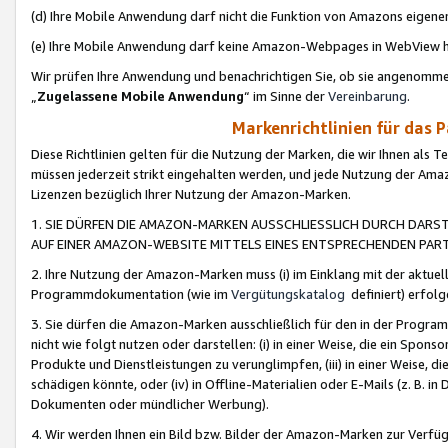
(d) Ihre Mobile Anwendung darf nicht die Funktion von Amazons eige
(e) Ihre Mobile Anwendung darf keine Amazon-Webpages in WebView 
Wir prüfen Ihre Anwendung und benachrichtigen Sie, ob sie angenomm
„
Zugelassene Mobile Anwendung
“ im Sinne der
Vereinbarung
.
Markenrichtlinien für das 
Diese Richtlinien gelten für die Nutzung der Marken, die wir Ihnen als 
müssen jederzeit strikt eingehalten werden, und jede Nutzung der Ama
Lizenzen bezüglich Ihrer Nutzung der Amazon-Marken.
1. SIE DÜRFEN DIE AMAZON-MARKEN AUSSCHLIESSLICH DURCH DARS
AUF EINER AMAZON-WEBSITE MITTELS EINES ENTSPRECHENDEN PART
2. Ihre Nutzung der Amazon-Marken muss (i) im Einklang mit der aktuells
Programmdokumentation (wie im
Vergütungskatalog
definiert) erfolg
3. Sie dürfen die Amazon-Marken ausschließlich für den in der Progr
nicht wie folgt nutzen oder darstellen: (i) in einer Weise, die ein Spo
Produkte und Dienstleistungen zu verunglimpfen, (iii) in einer Weise
schädigen könnte, oder (iv) in Offline-Materialien oder E-Mails (z. B.
Dokumenten oder mündlicher Werbung).
4. Wir werden Ihnen ein Bild bzw. Bilder der Amazon-Marken zur Verfüg