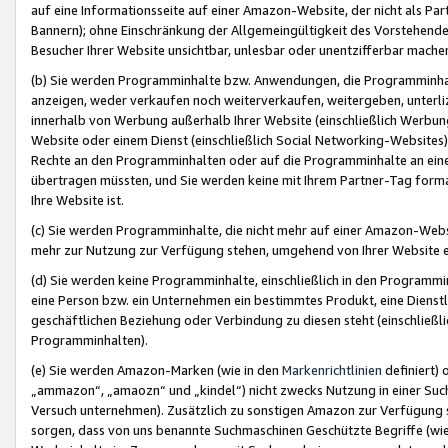
auf eine Informationsseite auf einer Amazon-Website, der nicht als Part
Bannern); ohne Einschränkung der Allgemeingültigkeit des Vorstehende
Besucher Ihrer Website unsichtbar, unlesbar oder unentzifferbar mache
(b) Sie werden Programminhalte bzw. Anwendungen, die Programminhalt
anzeigen, weder verkaufen noch weiterverkaufen, weitergeben, unterli
innerhalb von Werbung außerhalb Ihrer Website (einschließlich Werbun
Website oder einem Dienst (einschließlich Social Networking-Website
Rechte an den Programminhalten oder auf die Programminhalte an eine a
übertragen müssten, und Sie werden keine mit Ihrem Partner-Tag formati
Ihre Website ist.
(c) Sie werden Programminhalte, die nicht mehr auf einer Amazon-Websit
mehr zur Nutzung zur Verfügung stehen, umgehend von Ihrer Website e
(d) Sie werden keine Programminhalte, einschließlich in den Programmin
eine Person bzw. ein Unternehmen ein bestimmtes Produkt, eine Dienstle
geschäftlichen Beziehung oder Verbindung zu diesen steht (einschließli
Programminhalten).
(e) Sie werden Amazon-Marken (wie in den
Markenrichtlinien
definiert) 
„ammazon“, „amaozn“ und „kindel“) nicht zwecks Nutzung in einer Suc
Versuch unternehmen). Zusätzlich zu sonstigen Amazon zur Verfügung 
sorgen, dass von uns benannte Suchmaschinen Geschützte Begriffe (wie 