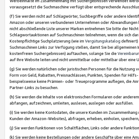
Werbeinhalte im Zusammenhang mit Suchergebnissen verwendet werden,
vorausgesetzt die Suchmaschine verfügt über entsprechende Ausschlu
(f) Sie werden nicht auf Schlagwörter, Suchbegriffe oder andere Ident
Amazon oder unseren verbundenen Unternehmen oder Abwandlungen bzw
nicht abschließende Liste unserer Marken entnehmen Sie bitte der Nich
Schlagwortauktionen auf Suchmaschinen teilnehmen, wenn die sich da
Kostenpflichtige Suchplatzierung (wie im
Vergütungskatalog
definiert
Suchmaschinen Links zur Verfügung stellen, damit Sie bei allgemeinen I
kostenfreien Suchergebnissen) auftauchen, solange Sie die
Vereinbaru
auf Ihre Website leiten und nicht unmittelbar oder mittelbar über eine
(g) Sie werden natürlichen oder juristischen Personen für die Nutzung 
Form von Geld, Rabatten, Preisnachlässen, Punkten, Spenden für Hilfs
beispielsweise keine Prämien- oder Treueprogramme auflegen, die Anrei
Partner-Links zu besuchen.
(h) Sie werden die Inhalte von elektronischen Formularen oder anderem M
abfangen, aufzeichnen, umleiten, auslesen, auslegen oder ausfüllen.
(i) Sie werden keine Kontodaten, die unsere Kunden im Zusammenhang 
Kunden der Amazon-Websites), abfragen, erheben, einholen, speichern,
(j) Sie werden Funktionen von Schaltflächen, Links oder andere Funkti
(k) Sie werden keine Bestellungen oder andere Geschäfte über eine Ama