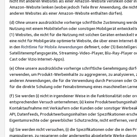
nicht mit anderen Websites als einer Amazon-Website verlinken oder i
Amazon-Website lenken (wobei jedoch Teile Ihrer Anwendung, die nich
anderen Websites als einer Amazon-Website enthalten dürfen).
(d) Ohne unsere ausdrückliche vorherige schriftliche Zustimmung werd
Nutzung mit einem Mobiltelefon oder sonstigen Mobilgerät entwickelt
(1) Websites, die nicht für die Nutzung mit solchen Geräten entwickelt
eine nicht für Mobilgeräte optimierte Website, die über einen Interne
in den
Richtlinie für Mobile Anwendungen
definiert, oder (3) Beistellge
Satellitenempfangsgeräte, Streaming-Video-Player, Blu-Ray-Player ode
Cast oder Vizio Internet-Apps).
(e) Ohne unsere ausdrückliche vorherige schriftliche Genehmigung dürfe
verwenden, um Produkt-Werbeinhalte zu aggregieren, zu analysieren, 
anderen Anwendungen, die für die Verwendung durch Personen oder Or
für die direkte Schulung oder Feinabstimmung eines maschinellen Lern
(f) Sie werden (i) nicht in irgendeiner Weise in die Funktionalität ode
entsprechenden Versuch unternehmen; (ii) keine Produktwerbungsinha
Kontaktaufnahme mit Verkäufern oder Kunden oder sonstiger Werbeaktiv
API, Datenfeeds, Produktwerbungsinhalten oder Spezifikationen erschei
Eigentumsrechte oder gewerblicher Schutzrechte, nicht entfernen, verd
(g) Sie werden nicht versuchen, (i) die Spezifikationen oder die in de
manipulieren, zu reparieren oder anderweitig abgeleitete Werke davon z