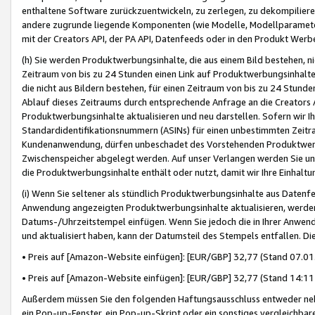
enthaltene Software zurückzuentwickeln, zu zerlegen, zu dekompilier
andere zugrunde liegende Komponenten (wie Modelle, Modellparameter
mit der Creators API, der PA API, Datenfeeds oder in den Produkt Werb
(h) Sie werden Produktwerbungsinhalte, die aus einem Bild bestehen, ni
Zeitraum von bis zu 24 Stunden einen Link auf Produktwerbungsinhalte
die nicht aus Bildern bestehen, für einen Zeitraum von bis zu 24 Stund
Ablauf dieses Zeitraums durch entsprechende Anfrage an die Creators 
Produktwerbungsinhalte aktualisieren und neu darstellen. Sofern wir Ih
Standardidentifikationsnummern (ASINs) für einen unbestimmten Zeitra
Kundenanwendung, dürfen unbeschadet des Vorstehenden Produktwerbu
Zwischenspeicher abgelegt werden. Auf unser Verlangen werden Sie un
die Produktwerbungsinhalte enthält oder nutzt, damit wir Ihre Einhalt
(i) Wenn Sie seltener als stündlich Produktwerbungsinhalte aus Datenfe
Anwendung angezeigten Produktwerbungsinhalte aktualisieren, werden 
Datums-/Uhrzeitstempel einfügen. Wenn Sie jedoch die in Ihrer Anwe
und aktualisiert haben, kann der Datumsteil des Stempels entfallen. Dies
• Preis auf [Amazon-Website einfügen]: [EUR/GBP] 32,77 (Stand 07.01.
• Preis auf [Amazon-Website einfügen]: [EUR/GBP] 32,77 (Stand 14:11 
Außerdem müssen Sie den folgenden Haftungsausschluss entweder neb
ein Pop-up-Fenster, ein Pop-up-Skript oder ein sonstiges vergleichba