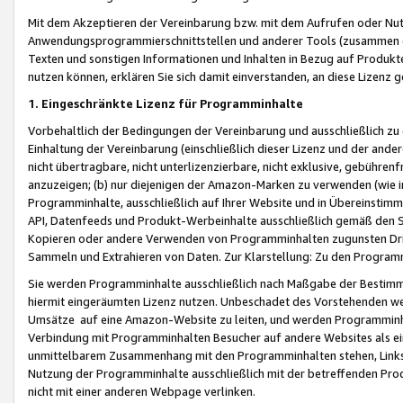
Mit dem Akzeptieren der Vereinbarung bzw. mit dem Aufrufen oder Nutz
Anwendungsprogrammierschnittstellen und anderer Tools (zusammen die
Texten und sonstigen Informationen und Inhalten in Bezug auf Produkte
nutzen können, erklären Sie sich damit einverstanden, an diese Lizenz 
1. Eingeschränkte Lizenz für Programminhalte
Vorbehaltlich der Bedingungen der Vereinbarung und ausschließlich z
Einhaltung der Vereinbarung (einschließlich dieser Lizenz und der ande
nicht übertragbare, nicht unterlizenzierbare, nicht exklusive, gebühren
anzuzeigen; (b) nur diejenigen der Amazon-Marken zu verwenden (wie in 
Programminhalte, ausschließlich auf Ihrer Website und in Übereinstimmu
API, Datenfeeds und Produkt-Werbeinhalte ausschließlich gemäß den Spe
Kopieren oder andere Verwenden von Programminhalten zugunsten Dri
Sammeln und Extrahieren von Daten. Zur Klarstellung: Zu den Program
Sie werden Programminhalte ausschließlich nach Maßgabe der Besti
hiermit eingeräumten Lizenz nutzen. Unbeschadet des Vorstehenden we
Umsätze auf eine Amazon-Website zu leiten, und werden Programminhal
Verbindung mit Programminhalten Besucher auf andere Websites als ein
unmittelbarem Zusammenhang mit den Programminhalten stehen, Links z
Nutzung der Programminhalte ausschließlich mit der betreffenden Pr
nicht mit einer anderen Webpage verlinken.