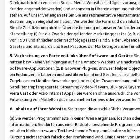
Direktnachrichten von Ihren Social-Media-Websites einfügen. vorausg
Kunden angemeldet werden) und ansonsten in Übereinstimmung mit der
stehen. Auf unser Verlangen stellen Sie uns repräsentative Mustermater
Bestimmungen eingehalten haben. Wir werden die Form und den Inhalt, di
Sie die Zertifizierung nicht in Übereinstimmung mit unserer Aufforderu
Klarstellung: (i) Für die Zwecke der geltenden Marketinggesetze (z. 
von 1991 und ähnlicher oder Nachfolgegesetze) sind Sie der „Absender“ j
Gesetze und Standards und Best Practices der Marketingbranche für 
5. Verbreitung von Partner-Links über Software und Geräte
Sie
nutzen bzw. keine Verlinkungen auf eine Amazon-Website wie nachsteh
Software-Applikationen (z. B. Browser Plug-ins, Browser Helper Objec
ein Endnutzer installieren und ausführen kann) und Geräten, einschlie
Zugelassenen Mobilen Anwendungen); oder (b) im Zusammenhang mit bzw.
Satellitenempfangsgeräte, Streaming-Video-Playern, Blu-Ray-Playern 
Viera Cast oder Vizio Internet Apps). Sie werden ohne ausdrückliche v
Entwicklung von Modellen des maschinellen Lernens oder verwandter 
6. Inhalte auf Ihrer Website
. Sie tragen die ausschließliche Verantwo
(a) Sie werden Programminhalte in keiner Weise ergänzen, löschen oder
Informationen; Sie dürfen aus einer Bilddatei bestehende Programminhal
erhalten bleiben bzw. aus Text bestehende Programminhalte so kürzen, 
Kürzung nicht sachlich falsch oder irreführend wird. Einige Arten von L