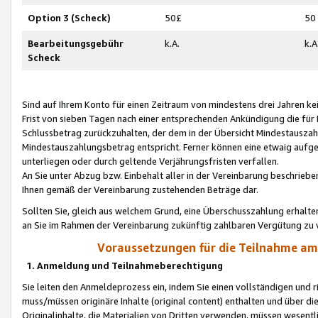
Option 3 (Scheck)
50£
50
Bearbeitungsgebühr
k.A.
k.A
Scheck
Sind auf Ihrem Konto für einen Zeitraum von mindestens drei Jahren kein
Frist von sieben Tagen nach einer entsprechenden Ankündigung die für
Schlussbetrag zurückzuhalten, der dem in der Übersicht Mindestausz
Mindestauszahlungsbetrag entspricht. Ferner können eine etwaig aufg
unterliegen oder durch geltende Verjährungsfristen verfallen.
An Sie unter Abzug bzw. Einbehalt aller in der Vereinbarung beschrieb
Ihnen gemäß der Vereinbarung zustehenden Beträge dar.
Sollten Sie, gleich aus welchem Grund, eine Überschusszahlung erhalte
an Sie im Rahmen der Vereinbarung zukünftig zahlbaren Vergütung zu 
Voraussetzungen für die Teilnahme a
1. Anmeldung und Teilnahmeberechtigung
Sie leiten den Anmeldeprozess ein, indem Sie einen vollständigen und 
muss/müssen originäre Inhalte (original content) enthalten und über d
Originalinhalte, die Materialien von Dritten verwenden, müssen wese