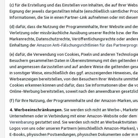
(c) für die Erstellung und das Einstellen von Inhalten, die auf Ihrer We
Eignung der jeweils dargestellten Inhalte (einschließlich sämtlicher 
Informationen, die Sie in einen Partner-Link aufnehmen oder mit diese
(d) dafür, dass die Nutzung der Programminhalte, Ihrer Website und des 
Verletzung oder missbräuchliche Ausübung unserer Rechte bzw. der Recht
Markenrechte, Datenschutzrechte, Veröffentlichungsrechte oder anderer
Einhaltung der
Amazon Anti-Fälschungsrichtlinien für das Partnerpro
(e) dafür, die Verwendung von Cookies, Pixeln und anderen Technologien
Besuchern gesammelten Daten in Übereinstimmung mit den geltenden Ge
und angemessen darzustellen und auf andere Weise die geltenden geset
in sonstiger Weise, einschließlich des ggf. anzuzeigenden Hinweises, d
Werbeanzeigen bereitstellen, von den Besuchern Ihrer Website unmitte
Cookies erkennen können und dafür, dass Sie Informationen über die v
Online-Werbung bereitstellen, soweit nach den anwendbaren gesetzlic
(f) für Ihre Nutzung, der Programminhalte und der Amazon-Marken, u
4. Werbeeinschränkungen.
Sie werden sich nicht an Werbe-, Market
Unternehmen oder in Verbindung mit einer Amazon-Website oder dem Pa
Vereinbarung
gestattet sind. Sie werden sich nicht an Werbeaktivitäten
Logos von uns oder unseren Partnern (einschließlich Amazon-Marken), 
E-Books, physischen Postsendungen, physischen Dokumenten oder in 