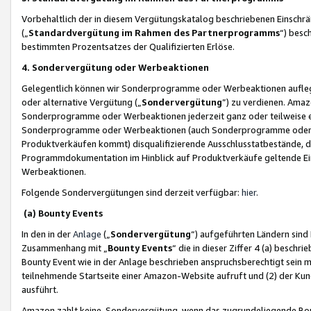
Vorbehaltlich der in diesem Vergütungskatalog beschriebenen Einschr
(„
Standardvergütung im Rahmen des Partnerprogramms
“) besc
bestimmten Prozentsatzes der Qualifizierten Erlöse.
4. Sondervergütung oder Werbeaktionen
Gelegentlich können wir Sonderprogramme oder Werbeaktionen auflegen,
oder alternative Vergütung („
Sondervergütung
”) zu verdienen. Amazo
Sonderprogramme oder Werbeaktionen jederzeit ganz oder teilweise einz
Sonderprogramme oder Werbeaktionen (auch Sonderprogramme oder We
Produktverkäufen kommt) disqualifizierende Ausschlusstatbestände, di
Programmdokumentation im Hinblick auf Produktverkäufe geltende E
Werbeaktionen.
Folgende Sondervergütungen sind derzeit verfügbar:
hier
.
(a) Bounty Events
In den in der
Anlage
(„
Sondervergütung
“) aufgeführten Ländern sind
Zusammenhang mit „
Bounty Events
“ die in dieser Ziffer 4 (a) besch
Bounty Event wie in der Anlage beschrieben anspruchsberechtigt sein mu
teilnehmende Startseite einer Amazon-Website aufruft und (2) der Kun
ausführt.
Amazon zahlt keine Sondervergütung, wenn das zugrundeliegende Boun