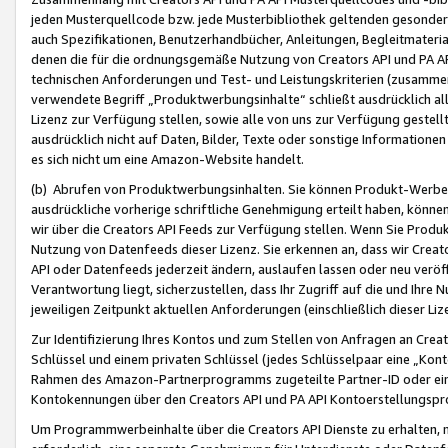
jeden Musterquellcode bzw. jede Musterbibliothek geltenden gesonder
auch Spezifikationen, Benutzerhandbücher, Anleitungen, Begleitmaterial
denen die für die ordnungsgemäße Nutzung von Creators API und PA A
technischen Anforderungen und Test- und Leistungskriterien (zusammen
verwendete Begriff „Produktwerbungsinhalte“ schließt ausdrücklich al
Lizenz zur Verfügung stellen, sowie alle von uns zur Verfügung gestel
ausdrücklich nicht auf Daten, Bilder, Texte oder sonstige Informatione
es sich nicht um eine Amazon-Website handelt.
(b) Abrufen von Produktwerbungsinhalten. Sie können Produkt-Werbein
ausdrückliche vorherige schriftliche Genehmigung erteilt haben, könn
wir über die Creators API Feeds zur Verfügung stellen. Wenn Sie Produk
Nutzung von Datenfeeds dieser Lizenz. Sie erkennen an, dass wir Creat
API oder Datenfeeds jederzeit ändern, auslaufen lassen oder neu veröffe
Verantwortung liegt, sicherzustellen, dass Ihr Zugriff auf die und Ihr
jeweiligen Zeitpunkt aktuellen Anforderungen (einschließlich dieser Liz
Zur Identifizierung Ihres Kontos und zum Stellen von Anfragen an Crea
Schlüssel und einem privaten Schlüssel (jedes Schlüsselpaar eine „Kon
Rahmen des Amazon-Partnerprogramms zugeteilte Partner-ID oder ein
Kontokennungen über den Creators API und PA API Kontoerstellungspro
Um Programmwerbeinhalte über die Creators API Dienste zu erhalten, m