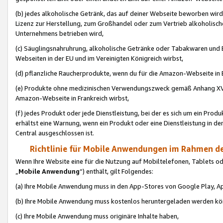
(b) jedes alkoholische Getränk, das auf deiner Webseite beworben wird
Lizenz zur Herstellung, zum Großhandel oder zum Vertrieb alkoholisch
Unternehmens betrieben wird,
(c) Säuglingsnahruhrung, alkoholische Getränke oder Tabakwaren und E
Webseiten in der EU und im Vereinigten Königreich wirbst,
(d) pflanzliche Raucherprodukte, wenn du für die Amazon-Webseite in B
(e) Produkte ohne medizinischen Verwendungszweck gemäß Anhang XVI 
Amazon-Webseite in Frankreich wirbst,
(f) jedes Produkt oder jede Dienstleistung, bei der es sich um ein Prod
erhältst eine Warnung, wenn ein Produkt oder eine Dienstleistung in de
Central ausgeschlossen ist.
Richtlinie für Mobile Anwendungen im Rahmen de
Wenn Ihre Website eine für die Nutzung auf Mobiltelefonen, Tablets 
„
Mobile Anwendung
“) enthält, gilt Folgendes:
(a) Ihre Mobile Anwendung muss in den App-Stores von Google Play, A
(b) Ihre Mobile Anwendung muss kostenlos heruntergeladen werden könn
(c) Ihre Mobile Anwendung muss originäre Inhalte haben,