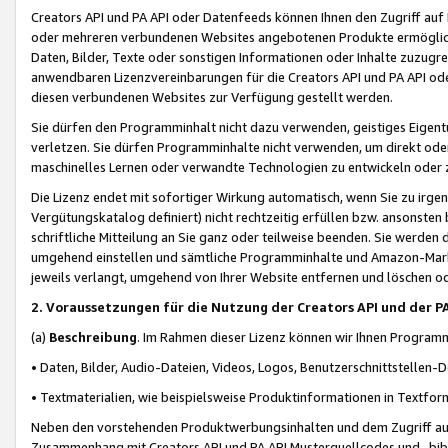
Creators API und PA API oder Datenfeeds können Ihnen den Zugriff auf D
oder mehreren verbundenen Websites angebotenen Produkte ermögliche
Daten, Bilder, Texte oder sonstigen Informationen oder Inhalte zuzugre
anwendbaren Lizenzvereinbarungen für die Creators API und PA API od
diesen verbundenen Websites zur Verfügung gestellt werden.
Sie dürfen den Programminhalt nicht dazu verwenden, geistiges Eigent
verletzen. Sie dürfen Programminhalte nicht verwenden, um direkt ode
maschinelles Lernen oder verwandte Technologien zu entwickeln oder zu
Die Lizenz endet mit sofortiger Wirkung automatisch, wenn Sie zu irg
Vergütungskatalog definiert) nicht rechtzeitig erfüllen bzw. ansonsten
schriftliche Mitteilung an Sie ganz oder teilweise beenden. Sie werden
umgehend einstellen und sämtliche Programminhalte und Amazon-Marke
jeweils verlangt, umgehend von Ihrer Website entfernen und löschen od
2. Voraussetzungen für die Nutzung der Creators API und der P
(a)
Beschreibung
. Im Rahmen dieser Lizenz können wir Ihnen Programmi
• Daten, Bilder, Audio-Dateien, Videos, Logos, Benutzerschnittstellen-
• Textmaterialien, wie beispielsweise Produktinformationen in Textfor
Neben den vorstehenden Produktwerbungsinhalten und dem Zugriff auf 
Zusammenhang mit Creators API und PA API Musterquellcodes und -bibli