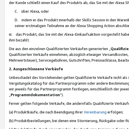
der Kunde schließt einen Kauf des Produkts ab, das Sie mit der Alexa 
C. über Alexa, oder
D. indem er das Produkt innerhalb der Skills Session in den Waren
seiner erstmaligen Teilnahme an der Alexa Shopping Action abschlie
iii. das Produkt, das Sie mit der Alexa-Einkaufsaktion vorgestellt ha
ihm bezahlt.
Die aus den einzelnen Qualifizierten Verkäufen generierten „
Qualifizi
Qualifizierten Verkäufe einnehmen, abzüglich etwaiger Versandkosten
Mehrwertsteuer), Servicegebühren, Gutschriften, Preisnachlässe, Bear
2. Ausgeschlossene Verkäufe
Unbeschadet des Vorstehenden gelten Qualifizierte Verkäufe nicht als
Vergütungskatalog für das Partnerprogramm oder andere Bestimmungen,
wir jeweils für das Partnerprogramm festlegen, einschließlich der jewe
„
Programmdokumentation
“).
Ferner gelten folgende Verkäufe, die andernfalls Qualifizierte Verkä
(a) Produktkäufe, die nach Beendigung Ihrer
Vereinbarung
erfolgen;
(b) Produktbestellungen, bei denen eine Stornierung, Rückgabe oder R