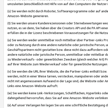
umzuleiten (einschließlich mit Hilfe von auf den Computern der Nutzer i
(s) Sie werden nicht durch Roboter, Softwareprogramme oder auf andere
Amazon-Website generieren.
(t) Sie werden unsere Kundenrezensionen oder Sternebewertungen wed
nutzen, es sei denn, Sie haben über die Creators API und die PA API e
erfüllen die in der Lizenz beschriebenen Voraussetzungen für die Nutzu
(u) Sie werden weder unmittelbar noch mittelbar über Partner-Links P
oder zu Nutzung durch eine andere natürliche oder juristische Person,
Geschäftspartnern nicht gestatten bzw. diese nicht dazu auffordern od
andere natürliche oder juristische Person, unmittelbar oder mittelbar
zu Wiederverkaufs- oder gewerblichen Zwecken (gleich welcher Art) 
auf Ihrer Website zum Wiederverkauf oder für gewerbliche Nutzungen 
(v) Sie werden die URL Ihrer Website, die die Partner-Links enthält b
werden, nicht in einer Weise tarnen, verstecken, manipulieren oder and
nicht mit angemessenem Aufwand in der Lage sind, die Website oder A
Links eine Amazon-Website aufruft.
(w) Sie werden keine Link-Verkürzungen, Schaltflächen, Hyperlinks ode
dahingehend hervorrufen, dass Sie auf eine Amazon-Website verlinken
(x) Auf unser Verlangen hin legen Sie uns eine schriftliche Bestätigung