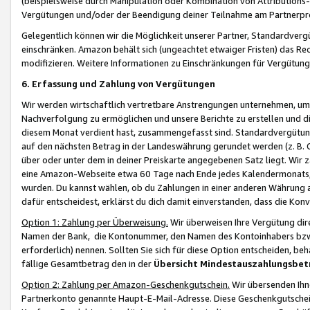
(beispielsweise durch Manipulation oder Kombination von Attributions-
Vergütungen und/oder der Beendigung deiner Teilnahme am Partnerp
Gelegentlich können wir die Möglichkeit unserer Partner, Standardv
einschränken. Amazon behält sich (ungeachtet etwaiger Fristen) das Re
modifizieren. Weitere Informationen zu Einschränkungen für Vergütung
6. Erfassung und Zahlung von Vergütungen
Wir werden wirtschaftlich vertretbare Anstrengungen unternehmen, um 
Nachverfolgung zu ermöglichen und unsere Berichte zu erstellen und di
diesem Monat verdient hast, zusammengefasst sind. Standardvergütung
auf den nächsten Betrag in der Landeswährung gerundet werden (z. B. C
über oder unter dem in deiner Preiskarte angegebenen Satz liegt. Wir
eine Amazon-Webseite etwa 60 Tage nach Ende jedes Kalendermonats, i
wurden. Du kannst wählen, ob du Zahlungen in einer anderen Währung
dafür entscheidest, erklärst du dich damit einverstanden, dass die K
Option 1: Zahlung per Überweisung.
Wir überweisen Ihre Vergütung dir
Namen der Bank, die Kontonummer, den Namen des Kontoinhabers bzw. a
erforderlich) nennen. Sollten Sie sich für diese Option entscheiden, be
fällige Gesamtbetrag den in der
Übersicht Mindestauszahlungsbet
Option 2: Zahlung per Amazon-Geschenkgutschein.
Wir übersenden Ihne
Partnerkonto genannte Haupt-E-Mail-Adresse. Diese Geschenkgutschei