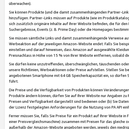
überwachen).
Sie können Produkte (und die damit zusammenhängenden Partner-Links)
hinzufügen. Partner-Links müssen auf Produkte (wie im Produktkatalog de
sich zusätzlich originäre Inhalte auf Ihrer Website befinden, die für 
Suchergebnisse, Events (z. B. Prime Day) oder die Homepages bestimmte
Sie müssen sämtliche Links und damit zusammenhängende Verweise auf z
Werbeaktion auf der jeweiligen Amazon-Website endet. Falls Sie beisp
einstellen und darauf hinweisen, dass Amazon auf ausgewählte Kleidun
Preisnachlass in Höhe von 15 % von Ihrer Website entfernen, sobald di
Sie dürfen keine unzutreffenden, überschwänglichen, täuschenden od
unsere Richtlinien, Werbeaktionen oder Preise aufstellen. Stellen Sie 
angebotenen Smartphone mit 64 GB Speicherkapazität ein, so dürfen S
führt.
Die Preise und die Verfügbarkeit von Produkten können Veränderungen 
Produkte ändern können, dürfen Sie auf Ihrer Website nur Angaben zu P
Preisen und Verfügbarkeit dargestellt sind bedienen oder (b) Sie Daten
der Lizenz festgelegten Anforderungen für die Nutzung von PA API einh
Ferner müssen Sie, falls Sie Preise für ein Produkt auf Ihrer Website in 
einer Preisvergleichsmaschine) zusammen mit Preisen für das gleiche o
außerhalb der Amazon-Website angeboten werden, jeweils den niedrigst