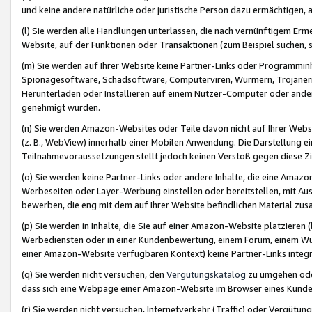
und keine andere natürliche oder juristische Person dazu ermächtigen, a
(l) Sie werden alle Handlungen unterlassen, die nach vernünftigem Erme
Website, auf der Funktionen oder Transaktionen (zum Beispiel suchen, s
(m) Sie werden auf Ihrer Website keine Partner-Links oder Programmin
Spionagesoftware, Schadsoftware, Computerviren, Würmern, Trojaner
Herunterladen oder Installieren auf einem Nutzer-Computer oder ande
genehmigt wurden.
(n) Sie werden Amazon-Websites oder Teile davon nicht auf Ihrer Websi
(z. B., WebView) innerhalb einer Mobilen Anwendung. Die Darstellung ein
Teilnahmevoraussetzungen stellt jedoch keinen Verstoß gegen diese Zif
(o) Sie werden keine Partner-Links oder andere Inhalte, die eine Am
Werbeseiten oder Layer-Werbung einstellen oder bereitstellen, mit Au
bewerben, die eng mit dem auf Ihrer Website befindlichen Material z
(p) Sie werden in Inhalte, die Sie auf einer Amazon-Website platzier
Werbediensten oder in einer Kundenbewertung, einem Forum, einem Wun
einer Amazon-Website verfügbaren Kontext) keine Partner-Links integr
(q) Sie werden nicht versuchen, den
Vergütungskatalog
zu umgehen oder
dass sich eine Webpage einer Amazon-Website im Browser eines Kunden 
(r) Sie werden nicht versuchen, Internetverkehr (Traffic) oder Vergü