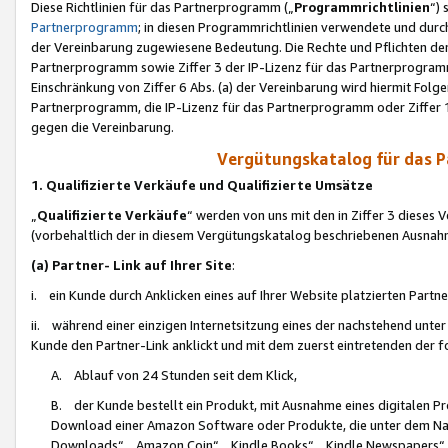
Diese Richtlinien für das Partnerprogramm („
Programmrichtlinien
“)
Partnerprogramm
; in diesen Programmrichtlinien verwendete und durch
der Vereinbarung zugewiesene Bedeutung. Die Rechte und Pflichten de
Partnerprogramm sowie Ziffer 3 der IP-Lizenz für das Partnerprogram
Einschränkung von Ziffer 6 Abs. (a) der Vereinbarung wird hiermit Fol
Partnerprogramm, die IP-Lizenz für das Partnerprogramm oder Ziffer 1
gegen die Vereinbarung.
Vergütungskatalog für das 
1. Qualifizierte Verkäufe und Qualifizierte Umsätze
„
Qualifizierte Verkäufe
“ werden von uns mit den in Ziffer 3 diese
(vorbehaltlich der in diesem Vergütungskatalog beschriebenen Ausnah
(a) Partner- Link auf Ihrer Site
:
i. ein Kunde durch Anklicken eines auf Ihrer Website platzierten Part
ii. während einer einzigen Internetsitzung eines der nachstehend unter (i)
Kunde den Partner-Link anklickt und mit dem zuerst eintretenden der f
A. Ablauf von 24 Stunden seit dem Klick,
B. der Kunde bestellt ein Produkt, mit Ausnahme eines digitalen P
Download einer Amazon Software oder Produkte, die unter dem N
Downloads“, „Amazon Coin“, „Kindle Books“, „Kindle Newspapers“, „