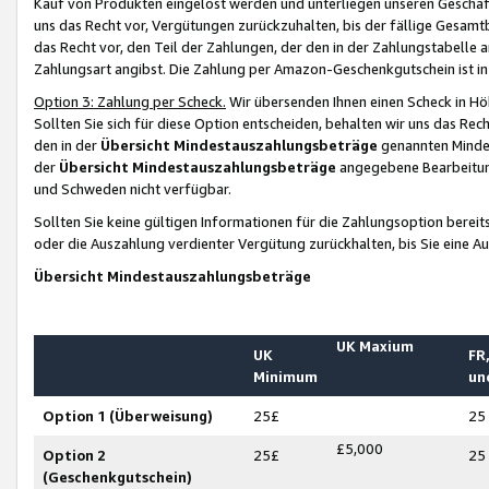
Kauf von Produkten eingelöst werden und unterliegen unseren Geschäf
uns das Recht vor, Vergütungen zurückzuhalten, bis der fällige Gesamt
das Recht vor, den Teil der Zahlungen, der den in der Zahlungstabelle 
Zahlungsart angibst. Die Zahlung per Amazon-Geschenkgutschein ist in
Option 3: Zahlung per Scheck.
Wir übersenden Ihnen einen Scheck in Höh
Sollten Sie sich für diese Option entscheiden, behalten wir uns das Rec
den in der
Übersicht Mindestauszahlungsbeträge
genannten Mindest
der
Übersicht Mindestauszahlungsbeträge
angegebene Bearbeitung
und Schweden nicht verfügbar.
Sollten Sie keine gültigen Informationen für die Zahlungsoption bereit
oder die Auszahlung verdienter Vergütung zurückhalten, bis Sie eine A
Übersicht Mindestauszahlungsbeträge
UK Maxium
UK
FR,
Minimum
un
Option 1 (Überweisung)
25£
25
£5,000
Option 2
25£
25
(Geschenkgutschein)