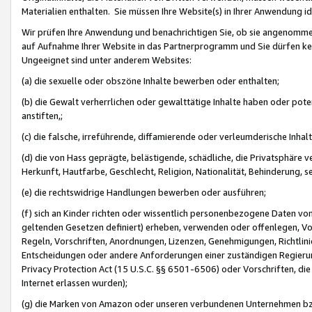
Materialien enthalten. Sie müssen Ihre Website(s) in Ihrer Anwendung ide
Wir prüfen Ihre Anwendung und benachrichtigen Sie, ob sie angenommen
auf Aufnahme Ihrer Website in das Partnerprogramm und Sie dürfen kei
Ungeeignet sind unter anderem Websites:
(a) die sexuelle oder obszöne Inhalte bewerben oder enthalten;
(b) die Gewalt verherrlichen oder gewalttätige Inhalte haben oder pot
anstiften,;
(c) die falsche, irreführende, diffamierende oder verleumderische Inha
(d) die von Hass geprägte, belästigende, schädliche, die Privatsphäre v
Herkunft, Hautfarbe, Geschlecht, Religion, Nationalität, Behinderung, 
(e) die rechtswidrige Handlungen bewerben oder ausführen;
(f) sich an Kinder richten oder wissentlich personenbezogene Daten vo
geltenden Gesetzen definiert) erheben, verwenden oder offenlegen, Vo
Regeln, Vorschriften, Anordnungen, Lizenzen, Genehmigungen, Richtlini
Entscheidungen oder andere Anforderungen einer zuständigen Regierung
Privacy Protection Act (15 U.S.C. §§ 6501-6506) oder Vorschriften, di
Internet erlassen wurden);
(g) die Marken von Amazon oder unseren verbundenen Unternehmen b