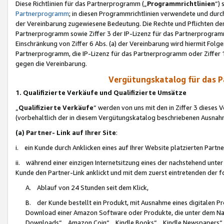
Diese Richtlinien für das Partnerprogramm („
Programmrichtlinien
“)
Partnerprogramm
; in diesen Programmrichtlinien verwendete und durch
der Vereinbarung zugewiesene Bedeutung. Die Rechte und Pflichten de
Partnerprogramm sowie Ziffer 3 der IP-Lizenz für das Partnerprogram
Einschränkung von Ziffer 6 Abs. (a) der Vereinbarung wird hiermit Fol
Partnerprogramm, die IP-Lizenz für das Partnerprogramm oder Ziffer 1
gegen die Vereinbarung.
Vergütungskatalog für das 
1. Qualifizierte Verkäufe und Qualifizierte Umsätze
„
Qualifizierte Verkäufe
“ werden von uns mit den in Ziffer 3 diese
(vorbehaltlich der in diesem Vergütungskatalog beschriebenen Ausnah
(a) Partner- Link auf Ihrer Site
:
i. ein Kunde durch Anklicken eines auf Ihrer Website platzierten Part
ii. während einer einzigen Internetsitzung eines der nachstehend unter (i)
Kunde den Partner-Link anklickt und mit dem zuerst eintretenden der f
A. Ablauf von 24 Stunden seit dem Klick,
B. der Kunde bestellt ein Produkt, mit Ausnahme eines digitalen P
Download einer Amazon Software oder Produkte, die unter dem N
Downloads“, „Amazon Coin“, „Kindle Books“, „Kindle Newspapers“, „