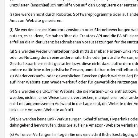
umzuleiten (einschließlich mit Hilfe von auf den Computern der Nutzer i
(s) Sie werden nicht durch Roboter, Softwareprogramme oder auf andere
Amazon-Website generieren.
(t) Sie werden unsere Kundenrezensionen oder Sternebewertungen wed
nutzen, es sei denn, Sie haben über die Creators API und die PA API e
erfüllen die in der Lizenz beschriebenen Voraussetzungen für die Nutzu
(u) Sie werden weder unmittelbar noch mittelbar über Partner-Links P
oder zu Nutzung durch eine andere natürliche oder juristische Person,
Geschäftspartnern nicht gestatten bzw. diese nicht dazu auffordern od
andere natürliche oder juristische Person, unmittelbar oder mittelbar
zu Wiederverkaufs- oder gewerblichen Zwecken (gleich welcher Art) 
auf Ihrer Website zum Wiederverkauf oder für gewerbliche Nutzungen 
(v) Sie werden die URL Ihrer Website, die die Partner-Links enthält b
werden, nicht in einer Weise tarnen, verstecken, manipulieren oder and
nicht mit angemessenem Aufwand in der Lage sind, die Website oder A
Links eine Amazon-Website aufruft.
(w) Sie werden keine Link-Verkürzungen, Schaltflächen, Hyperlinks ode
dahingehend hervorrufen, dass Sie auf eine Amazon-Website verlinken
(x) Auf unser Verlangen hin legen Sie uns eine schriftliche Bestätigung