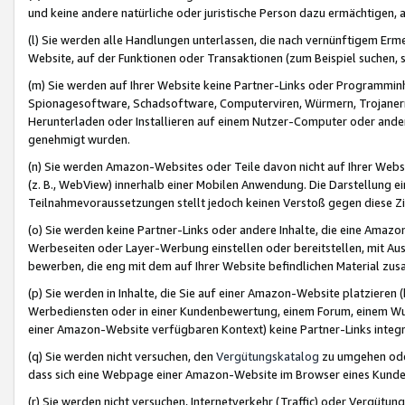
und keine andere natürliche oder juristische Person dazu ermächtigen, a
(l) Sie werden alle Handlungen unterlassen, die nach vernünftigem Erme
Website, auf der Funktionen oder Transaktionen (zum Beispiel suchen, s
(m) Sie werden auf Ihrer Website keine Partner-Links oder Programmin
Spionagesoftware, Schadsoftware, Computerviren, Würmern, Trojaner
Herunterladen oder Installieren auf einem Nutzer-Computer oder ande
genehmigt wurden.
(n) Sie werden Amazon-Websites oder Teile davon nicht auf Ihrer Websi
(z. B., WebView) innerhalb einer Mobilen Anwendung. Die Darstellung ein
Teilnahmevoraussetzungen stellt jedoch keinen Verstoß gegen diese Zif
(o) Sie werden keine Partner-Links oder andere Inhalte, die eine Am
Werbeseiten oder Layer-Werbung einstellen oder bereitstellen, mit Au
bewerben, die eng mit dem auf Ihrer Website befindlichen Material z
(p) Sie werden in Inhalte, die Sie auf einer Amazon-Website platzier
Werbediensten oder in einer Kundenbewertung, einem Forum, einem Wun
einer Amazon-Website verfügbaren Kontext) keine Partner-Links integr
(q) Sie werden nicht versuchen, den
Vergütungskatalog
zu umgehen oder
dass sich eine Webpage einer Amazon-Website im Browser eines Kunden 
(r) Sie werden nicht versuchen, Internetverkehr (Traffic) oder Vergü