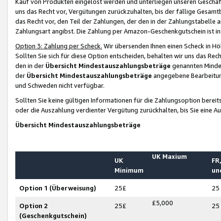
Kauf von Produkten eingelöst werden und unterliegen unseren Geschäf
uns das Recht vor, Vergütungen zurückzuhalten, bis der fällige Gesamt
das Recht vor, den Teil der Zahlungen, der den in der Zahlungstabelle 
Zahlungsart angibst. Die Zahlung per Amazon-Geschenkgutschein ist in
Option 3: Zahlung per Scheck.
Wir übersenden Ihnen einen Scheck in Höh
Sollten Sie sich für diese Option entscheiden, behalten wir uns das Rec
den in der
Übersicht Mindestauszahlungsbeträge
genannten Mindest
der
Übersicht Mindestauszahlungsbeträge
angegebene Bearbeitung
und Schweden nicht verfügbar.
Sollten Sie keine gültigen Informationen für die Zahlungsoption bereit
oder die Auszahlung verdienter Vergütung zurückhalten, bis Sie eine A
Übersicht Mindestauszahlungsbeträge
UK Maxium
UK
FR,
Minimum
un
Option 1 (Überweisung)
25£
25
£5,000
Option 2
25£
25
(Geschenkgutschein)