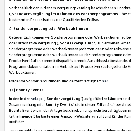
Vorbehaltlich der in diesem Vergütungskatalog beschriebenen Einschr
(„
Standardvergütung im Rahmen des Partnerprogramms
“) besc
bestimmten Prozentsatzes der Qualifizierten Erlöse.
4. Sondervergütung oder Werbeaktionen
Gelegentlich können wir Sonderprogramme oder Werbeaktionen auflegen,
oder alternative Vergütung („
Sondervergütung
”) zu verdienen. Amazo
Sonderprogramme oder Werbeaktionen jederzeit ganz oder teilweise einz
Sonderprogramme oder Werbeaktionen (auch Sonderprogramme oder We
Produktverkäufen kommt) disqualifizierende Ausschlusstatbestände, di
Programmdokumentation im Hinblick auf Produktverkäufe geltende E
Werbeaktionen.
Folgende Sondervergütungen sind derzeit verfügbar:
hier
.
(a) Bounty Events
In den in der
Anlage
(„
Sondervergütung
“) aufgeführten Ländern sind
Zusammenhang mit „
Bounty Events
“ die in dieser Ziffer 4 (a) besch
Bounty Event wie in der Anlage beschrieben anspruchsberechtigt sein mu
teilnehmende Startseite einer Amazon-Website aufruft und (2) der Kun
ausführt.
Amazon zahlt keine Sondervergütung, wenn das zugrundeliegende Boun