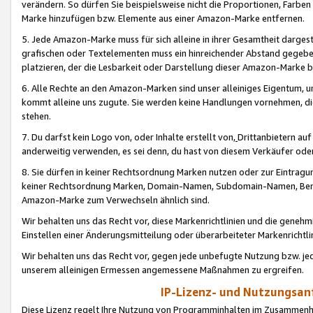
verändern. So dürfen Sie beispielsweise nicht die Proportionen, Farb
Marke hinzufügen bzw. Elemente aus einer Amazon-Marke entfernen.
5. Jede Amazon-Marke muss für sich alleine in ihrer Gesamtheit darge
grafischen oder Textelementen muss ein hinreichender Abstand gegebe
platzieren, der die Lesbarkeit oder Darstellung dieser Amazon-Marke b
6. Alle Rechte an den Amazon-Marken sind unser alleiniges Eigentum, 
kommt alleine uns zugute. Sie werden keine Handlungen vornehmen, 
stehen.
7. Du darfst kein Logo von, oder Inhalte erstellt von,
Drittanbietern au
anderweitig verwenden, es sei denn, du hast von diesem Verkäufer oder
8. Sie dürfen in keiner Rechtsordnung Marken nutzen oder zur Eintragu
keiner Rechtsordnung Marken, Domain-Namen, Subdomain-Namen, Benu
Amazon-Marke zum Verwechseln ähnlich sind.
Wir behalten uns das Recht vor, diese Markenrichtlinien und die gene
Einstellen einer Änderungsmitteilung oder überarbeiteter Markenricht
Wir behalten uns das Recht vor, gegen jede unbefugte Nutzung bzw. jede 
unserem alleinigen Ermessen angemessene Maßnahmen zu ergreifen.
IP-Lizenz- und Nutzungsan
Diese Lizenz regelt Ihre Nutzung von Programminhalten im Zusammen