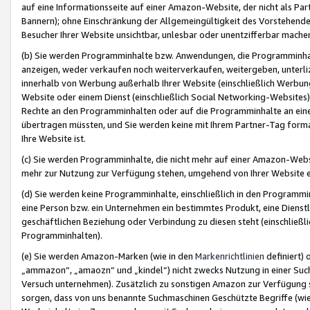
auf eine Informationsseite auf einer Amazon-Website, der nicht als Part
Bannern); ohne Einschränkung der Allgemeingültigkeit des Vorstehende
Besucher Ihrer Website unsichtbar, unlesbar oder unentzifferbar mache
(b) Sie werden Programminhalte bzw. Anwendungen, die Programminhalt
anzeigen, weder verkaufen noch weiterverkaufen, weitergeben, unterli
innerhalb von Werbung außerhalb Ihrer Website (einschließlich Werbun
Website oder einem Dienst (einschließlich Social Networking-Website
Rechte an den Programminhalten oder auf die Programminhalte an eine a
übertragen müssten, und Sie werden keine mit Ihrem Partner-Tag formati
Ihre Website ist.
(c) Sie werden Programminhalte, die nicht mehr auf einer Amazon-Websit
mehr zur Nutzung zur Verfügung stehen, umgehend von Ihrer Website e
(d) Sie werden keine Programminhalte, einschließlich in den Programmin
eine Person bzw. ein Unternehmen ein bestimmtes Produkt, eine Dienstle
geschäftlichen Beziehung oder Verbindung zu diesen steht (einschließli
Programminhalten).
(e) Sie werden Amazon-Marken (wie in den
Markenrichtlinien
definiert) 
„ammazon“, „amaozn“ und „kindel“) nicht zwecks Nutzung in einer Suc
Versuch unternehmen). Zusätzlich zu sonstigen Amazon zur Verfügung 
sorgen, dass von uns benannte Suchmaschinen Geschützte Begriffe (wie 