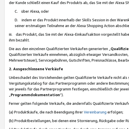
der Kunde schließt einen Kauf des Produkts ab, das Sie mit der Alexa 
C. über Alexa, oder
D. indem er das Produkt innerhalb der Skills Session in den Waren
seiner erstmaligen Teilnahme an der Alexa Shopping Action abschlie
iii. das Produkt, das Sie mit der Alexa-Einkaufsaktion vorgestellt ha
ihm bezahlt.
Die aus den einzelnen Qualifizierten Verkäufen generierten „
Qualifizi
Qualifizierten Verkäufe einnehmen, abzüglich etwaiger Versandkosten
Mehrwertsteuer), Servicegebühren, Gutschriften, Preisnachlässe, Bear
2. Ausgeschlossene Verkäufe
Unbeschadet des Vorstehenden gelten Qualifizierte Verkäufe nicht als
Vergütungskatalog für das Partnerprogramm oder andere Bestimmungen,
wir jeweils für das Partnerprogramm festlegen, einschließlich der jewe
„
Programmdokumentation
“).
Ferner gelten folgende Verkäufe, die andernfalls Qualifizierte Verkä
(a) Produktkäufe, die nach Beendigung Ihrer
Vereinbarung
erfolgen;
(b) Produktbestellungen, bei denen eine Stornierung, Rückgabe oder R