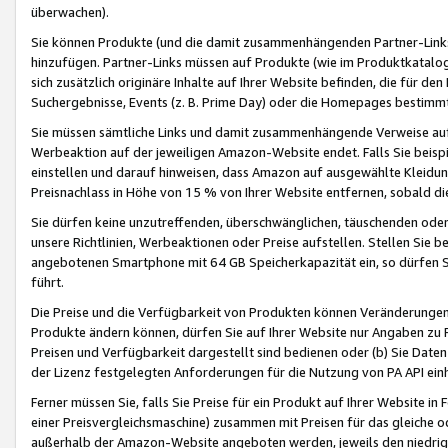
überwachen).
Sie können Produkte (und die damit zusammenhängenden Partner-Links)
hinzufügen. Partner-Links müssen auf Produkte (wie im Produktkatalog de
sich zusätzlich originäre Inhalte auf Ihrer Website befinden, die für 
Suchergebnisse, Events (z. B. Prime Day) oder die Homepages bestimmte
Sie müssen sämtliche Links und damit zusammenhängende Verweise auf z
Werbeaktion auf der jeweiligen Amazon-Website endet. Falls Sie beisp
einstellen und darauf hinweisen, dass Amazon auf ausgewählte Kleidun
Preisnachlass in Höhe von 15 % von Ihrer Website entfernen, sobald di
Sie dürfen keine unzutreffenden, überschwänglichen, täuschenden od
unsere Richtlinien, Werbeaktionen oder Preise aufstellen. Stellen Sie 
angebotenen Smartphone mit 64 GB Speicherkapazität ein, so dürfen S
führt.
Die Preise und die Verfügbarkeit von Produkten können Veränderungen 
Produkte ändern können, dürfen Sie auf Ihrer Website nur Angaben zu P
Preisen und Verfügbarkeit dargestellt sind bedienen oder (b) Sie Daten
der Lizenz festgelegten Anforderungen für die Nutzung von PA API einh
Ferner müssen Sie, falls Sie Preise für ein Produkt auf Ihrer Website in 
einer Preisvergleichsmaschine) zusammen mit Preisen für das gleiche o
außerhalb der Amazon-Website angeboten werden, jeweils den niedrigst