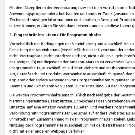
Mit dem Akzeptieren der Vereinbarung bzw. mit dem Aufrufen oder Nutz
Anwendungsprogrammierschnittstellen und anderer Tools (zusammen die
Texten und sonstigen Informationen und Inhalten in Bezug auf Produkte
nutzen können, erklären Sie sich damit einverstanden, an diese Lizenz 
1. Eingeschränkte Lizenz für Programminhalte
Vorbehaltlich der Bedingungen der Vereinbarung und ausschließlich z
Einhaltung der Vereinbarung (einschließlich dieser Lizenz und der ande
nicht übertragbare, nicht unterlizenzierbare, nicht exklusive, gebühren
anzuzeigen; (b) nur diejenigen der Amazon-Marken zu verwenden (wie in 
Programminhalte, ausschließlich auf Ihrer Website und in Übereinstimmu
API, Datenfeeds und Produkt-Werbeinhalte ausschließlich gemäß den Spe
Kopieren oder andere Verwenden von Programminhalten zugunsten Dri
Sammeln und Extrahieren von Daten. Zur Klarstellung: Zu den Program
Sie werden Programminhalte ausschließlich nach Maßgabe der Besti
hiermit eingeräumten Lizenz nutzen. Unbeschadet des Vorstehenden we
Umsätze auf eine Amazon-Website zu leiten, und werden Programminhal
Verbindung mit Programminhalten Besucher auf andere Websites als ein
unmittelbarem Zusammenhang mit den Programminhalten stehen, Links z
Nutzung der Programminhalte ausschließlich mit der betreffenden Pr
nicht mit einer anderen Webpage verlinken.