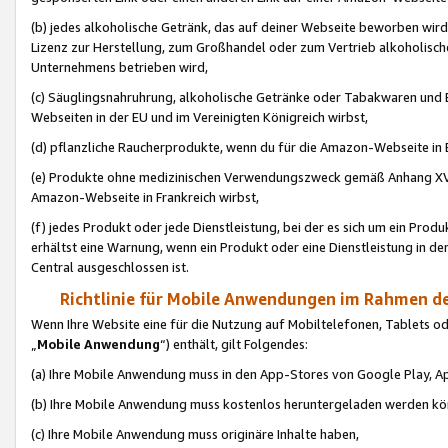
(b) jedes alkoholische Getränk, das auf deiner Webseite beworben wird
Lizenz zur Herstellung, zum Großhandel oder zum Vertrieb alkoholisch
Unternehmens betrieben wird,
(c) Säuglingsnahruhrung, alkoholische Getränke oder Tabakwaren und E
Webseiten in der EU und im Vereinigten Königreich wirbst,
(d) pflanzliche Raucherprodukte, wenn du für die Amazon-Webseite in B
(e) Produkte ohne medizinischen Verwendungszweck gemäß Anhang XVI 
Amazon-Webseite in Frankreich wirbst,
(f) jedes Produkt oder jede Dienstleistung, bei der es sich um ein Prod
erhältst eine Warnung, wenn ein Produkt oder eine Dienstleistung in de
Central ausgeschlossen ist.
Richtlinie für Mobile Anwendungen im Rahmen de
Wenn Ihre Website eine für die Nutzung auf Mobiltelefonen, Tablets 
„
Mobile Anwendung
“) enthält, gilt Folgendes:
(a) Ihre Mobile Anwendung muss in den App-Stores von Google Play, A
(b) Ihre Mobile Anwendung muss kostenlos heruntergeladen werden könn
(c) Ihre Mobile Anwendung muss originäre Inhalte haben,