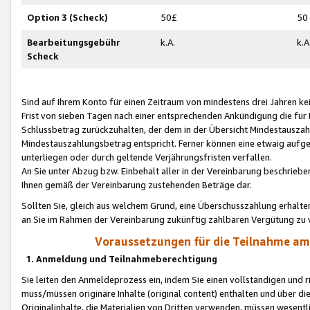
Option 3 (Scheck)
50£
50
Bearbeitungsgebühr
k.A.
k.A
Scheck
Sind auf Ihrem Konto für einen Zeitraum von mindestens drei Jahren kein
Frist von sieben Tagen nach einer entsprechenden Ankündigung die für
Schlussbetrag zurückzuhalten, der dem in der Übersicht Mindestausz
Mindestauszahlungsbetrag entspricht. Ferner können eine etwaig aufg
unterliegen oder durch geltende Verjährungsfristen verfallen.
An Sie unter Abzug bzw. Einbehalt aller in der Vereinbarung beschrieb
Ihnen gemäß der Vereinbarung zustehenden Beträge dar.
Sollten Sie, gleich aus welchem Grund, eine Überschusszahlung erhalte
an Sie im Rahmen der Vereinbarung zukünftig zahlbaren Vergütung zu 
Voraussetzungen für die Teilnahme a
1. Anmeldung und Teilnahmeberechtigung
Sie leiten den Anmeldeprozess ein, indem Sie einen vollständigen und 
muss/müssen originäre Inhalte (original content) enthalten und über d
Originalinhalte, die Materialien von Dritten verwenden, müssen wese