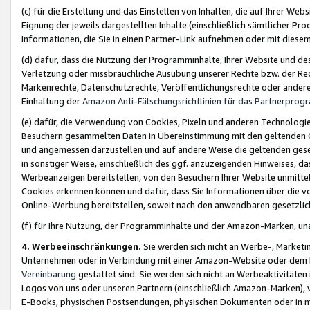
(c) für die Erstellung und das Einstellen von Inhalten, die auf Ihrer We
Eignung der jeweils dargestellten Inhalte (einschließlich sämtlicher 
Informationen, die Sie in einen Partner-Link aufnehmen oder mit diese
(d) dafür, dass die Nutzung der Programminhalte, Ihrer Website und des 
Verletzung oder missbräuchliche Ausübung unserer Rechte bzw. der Recht
Markenrechte, Datenschutzrechte, Veröffentlichungsrechte oder anderer
Einhaltung der
Amazon Anti-Fälschungsrichtlinien für das Partnerpro
(e) dafür, die Verwendung von Cookies, Pixeln und anderen Technologien
Besuchern gesammelten Daten in Übereinstimmung mit den geltenden Ge
und angemessen darzustellen und auf andere Weise die geltenden geset
in sonstiger Weise, einschließlich des ggf. anzuzeigenden Hinweises, d
Werbeanzeigen bereitstellen, von den Besuchern Ihrer Website unmitte
Cookies erkennen können und dafür, dass Sie Informationen über die v
Online-Werbung bereitstellen, soweit nach den anwendbaren gesetzlic
(f) für Ihre Nutzung, der Programminhalte und der Amazon-Marken, u
4. Werbeeinschränkungen.
Sie werden sich nicht an Werbe-, Market
Unternehmen oder in Verbindung mit einer Amazon-Website oder dem Pa
Vereinbarung
gestattet sind. Sie werden sich nicht an Werbeaktivitäten
Logos von uns oder unseren Partnern (einschließlich Amazon-Marken), 
E-Books, physischen Postsendungen, physischen Dokumenten oder in 