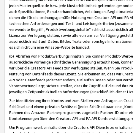
jeden Musterquellcode bzw. jede Musterbibliothek geltenden gesonder
auch Spezifikationen, Benutzerhandbücher, Anleitungen, Begleitmaterial
denen die für die ordnungsgemäße Nutzung von Creators API und PA A
technischen Anforderungen und Test- und Leistungskriterien (zusammen
verwendete Begriff „Produktwerbungsinhalte“ schließt ausdrücklich al
Lizenz zur Verfügung stellen, sowie alle von uns zur Verfügung gestel
ausdrücklich nicht auf Daten, Bilder, Texte oder sonstige Informatione
es sich nicht um eine Amazon-Website handelt.
(b) Abrufen von Produktwerbungsinhalten. Sie können Produkt-Werbein
ausdrückliche vorherige schriftliche Genehmigung erteilt haben, könn
wir über die Creators API Feeds zur Verfügung stellen. Wenn Sie Produk
Nutzung von Datenfeeds dieser Lizenz. Sie erkennen an, dass wir Creat
API oder Datenfeeds jederzeit ändern, auslaufen lassen oder neu veröffe
Verantwortung liegt, sicherzustellen, dass Ihr Zugriff auf die und Ihr
jeweiligen Zeitpunkt aktuellen Anforderungen (einschließlich dieser Liz
Zur Identifizierung Ihres Kontos und zum Stellen von Anfragen an Crea
Schlüssel und einem privaten Schlüssel (jedes Schlüsselpaar eine „Kon
Rahmen des Amazon-Partnerprogramms zugeteilte Partner-ID oder ein
Kontokennungen über den Creators API und PA API Kontoerstellungspro
Um Programmwerbeinhalte über die Creators API Dienste zu erhalten, m