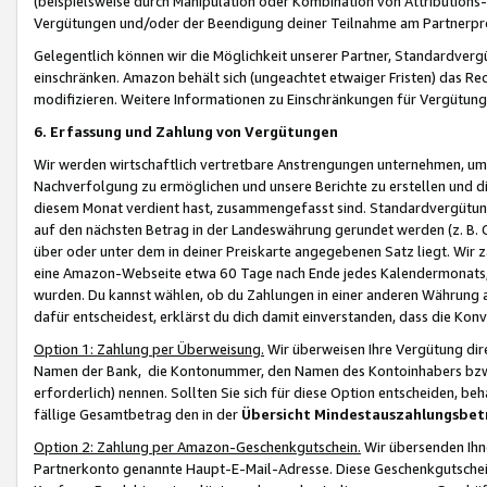
(beispielsweise durch Manipulation oder Kombination von Attributions-
Vergütungen und/oder der Beendigung deiner Teilnahme am Partnerp
Gelegentlich können wir die Möglichkeit unserer Partner, Standardv
einschränken. Amazon behält sich (ungeachtet etwaiger Fristen) das Re
modifizieren. Weitere Informationen zu Einschränkungen für Vergütung
6. Erfassung und Zahlung von Vergütungen
Wir werden wirtschaftlich vertretbare Anstrengungen unternehmen, um 
Nachverfolgung zu ermöglichen und unsere Berichte zu erstellen und di
diesem Monat verdient hast, zusammengefasst sind. Standardvergütung
auf den nächsten Betrag in der Landeswährung gerundet werden (z. B. C
über oder unter dem in deiner Preiskarte angegebenen Satz liegt. Wir
eine Amazon-Webseite etwa 60 Tage nach Ende jedes Kalendermonats, i
wurden. Du kannst wählen, ob du Zahlungen in einer anderen Währung
dafür entscheidest, erklärst du dich damit einverstanden, dass die K
Option 1: Zahlung per Überweisung.
Wir überweisen Ihre Vergütung dir
Namen der Bank, die Kontonummer, den Namen des Kontoinhabers bzw. a
erforderlich) nennen. Sollten Sie sich für diese Option entscheiden, be
fällige Gesamtbetrag den in der
Übersicht Mindestauszahlungsbet
Option 2: Zahlung per Amazon-Geschenkgutschein.
Wir übersenden Ihne
Partnerkonto genannte Haupt-E-Mail-Adresse. Diese Geschenkgutschei