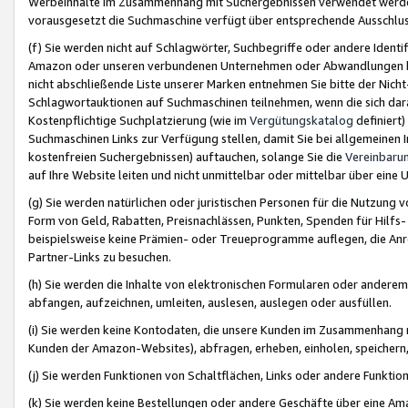
Werbeinhalte im Zusammenhang mit Suchergebnissen verwendet werden,
vorausgesetzt die Suchmaschine verfügt über entsprechende Ausschlu
(f) Sie werden nicht auf Schlagwörter, Suchbegriffe oder andere Ident
Amazon oder unseren verbundenen Unternehmen oder Abwandlungen bzw
nicht abschließende Liste unserer Marken entnehmen Sie bitte der Nich
Schlagwortauktionen auf Suchmaschinen teilnehmen, wenn die sich da
Kostenpflichtige Suchplatzierung (wie im
Vergütungskatalog
definiert
Suchmaschinen Links zur Verfügung stellen, damit Sie bei allgemeinen I
kostenfreien Suchergebnissen) auftauchen, solange Sie die
Vereinbaru
auf Ihre Website leiten und nicht unmittelbar oder mittelbar über eine
(g) Sie werden natürlichen oder juristischen Personen für die Nutzung 
Form von Geld, Rabatten, Preisnachlässen, Punkten, Spenden für Hilfs
beispielsweise keine Prämien- oder Treueprogramme auflegen, die Anrei
Partner-Links zu besuchen.
(h) Sie werden die Inhalte von elektronischen Formularen oder anderem M
abfangen, aufzeichnen, umleiten, auslesen, auslegen oder ausfüllen.
(i) Sie werden keine Kontodaten, die unsere Kunden im Zusammenhang 
Kunden der Amazon-Websites), abfragen, erheben, einholen, speichern,
(j) Sie werden Funktionen von Schaltflächen, Links oder andere Funkti
(k) Sie werden keine Bestellungen oder andere Geschäfte über eine Ama