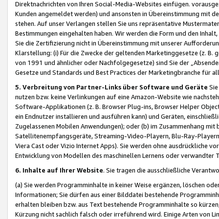
Direktnachrichten von Ihren Social-Media-Websites einfügen. vorausg
Kunden angemeldet werden) und ansonsten in Übereinstimmung mit der
stehen. Auf unser Verlangen stellen Sie uns repräsentative Mustermater
Bestimmungen eingehalten haben. Wir werden die Form und den Inhalt, di
Sie die Zertifizierung nicht in Übereinstimmung mit unserer Aufforderu
Klarstellung: (i) Für die Zwecke der geltenden Marketinggesetze (z. 
von 1991 und ähnlicher oder Nachfolgegesetze) sind Sie der „Absender“ j
Gesetze und Standards und Best Practices der Marketingbranche für 
5. Verbreitung von Partner-Links über Software und Geräte
Sie
nutzen bzw. keine Verlinkungen auf eine Amazon-Website wie nachsteh
Software-Applikationen (z. B. Browser Plug-ins, Browser Helper Objec
ein Endnutzer installieren und ausführen kann) und Geräten, einschlie
Zugelassenen Mobilen Anwendungen); oder (b) im Zusammenhang mit bzw.
Satellitenempfangsgeräte, Streaming-Video-Playern, Blu-Ray-Playern 
Viera Cast oder Vizio Internet Apps). Sie werden ohne ausdrückliche v
Entwicklung von Modellen des maschinellen Lernens oder verwandter 
6. Inhalte auf Ihrer Website
. Sie tragen die ausschließliche Verantwo
(a) Sie werden Programminhalte in keiner Weise ergänzen, löschen oder
Informationen; Sie dürfen aus einer Bilddatei bestehende Programminhal
erhalten bleiben bzw. aus Text bestehende Programminhalte so kürzen, 
Kürzung nicht sachlich falsch oder irreführend wird. Einige Arten von L