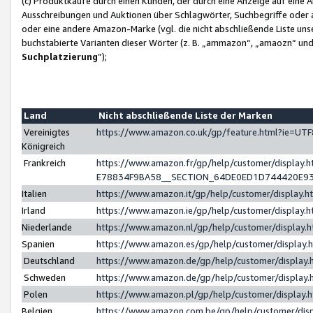
(c) Produktkäufe durch einen Kunden, der durch eine Anzeige auf eine 
Ausschreibungen und Auktionen über Schlagwörter, Suchbegriffe oder 
oder eine andere Amazon-Marke (vgl. die nicht abschließende Liste un
buchstabierte Varianten dieser Wörter (z. B. „ammazon“, „amaozn“ und „
Suchplatzierung
”);
Land
Nicht abschließende Liste der Marken
Vereinigtes
https://www.amazon.co.uk/gp/feature.html?ie=U
Königreich
Frankreich
https://www.amazon.fr/gp/help/customer/displa
E78834F9BA58__SECTION_64DE0ED1D744420E9
Italien
https://www.amazon.it/gp/help/customer/display
Irland
https://www.amazon.ie/gp/help/customer/displa
Niederlande
https://www.amazon.nl/gp/help/customer/display
Spanien
https://www.amazon.es/gp/help/customer/display
Deutschland
https://www.amazon.de/gp/help/customer/displa
Schweden
https://www.amazon.de/gp/help/customer/displa
Polen
https://www.amazon.pl/gp/help/customer/display
Belgien
https://www.amazon.com.be/gp/help/customer/d