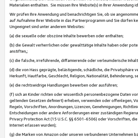
Materialien enthalten. Sie müssen Ihre Website(s) in Ihrer Anwendung ide
Wir prüfen Ihre Anwendung und benachrichtigen Sie, ob sie angenommen
auf Aufnahme Ihrer Website in das Partnerprogramm und Sie dürfen kei
Ungeeignet sind unter anderem Websites:
(a) die sexuelle oder obszöne Inhalte bewerben oder enthalten;
(b) die Gewalt verherrlichen oder gewalttätige Inhalte haben oder pot
anstiften,;
(c) die falsche, irreführende, diffamierende oder verleumderische Inha
(d) die von Hass geprägte, belästigende, schädliche, die Privatsphäre v
Herkunft, Hautfarbe, Geschlecht, Religion, Nationalität, Behinderung, 
(e) die rechtswidrige Handlungen bewerben oder ausführen;
(f) sich an Kinder richten oder wissentlich personenbezogene Daten vo
geltenden Gesetzen definiert) erheben, verwenden oder offenlegen, Vo
Regeln, Vorschriften, Anordnungen, Lizenzen, Genehmigungen, Richtlini
Entscheidungen oder andere Anforderungen einer zuständigen Regierung
Privacy Protection Act (15 U.S.C. §§ 6501-6506) oder Vorschriften, di
Internet erlassen wurden);
(g) die Marken von Amazon oder unseren verbundenen Unternehmen b