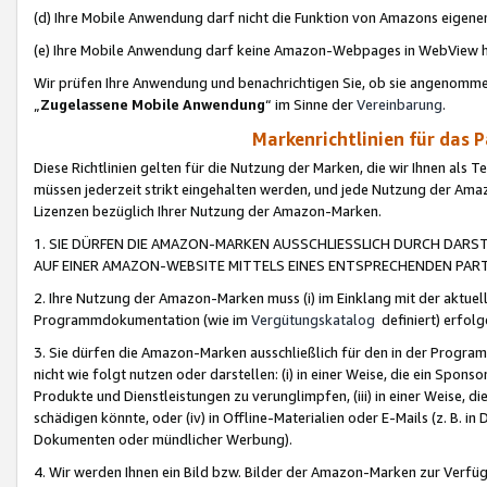
(d) Ihre Mobile Anwendung darf nicht die Funktion von Amazons eige
(e) Ihre Mobile Anwendung darf keine Amazon-Webpages in WebView 
Wir prüfen Ihre Anwendung und benachrichtigen Sie, ob sie angenomm
„
Zugelassene Mobile Anwendung
“ im Sinne der
Vereinbarung
.
Markenrichtlinien für das 
Diese Richtlinien gelten für die Nutzung der Marken, die wir Ihnen als 
müssen jederzeit strikt eingehalten werden, und jede Nutzung der Ama
Lizenzen bezüglich Ihrer Nutzung der Amazon-Marken.
1. SIE DÜRFEN DIE AMAZON-MARKEN AUSSCHLIESSLICH DURCH DARS
AUF EINER AMAZON-WEBSITE MITTELS EINES ENTSPRECHENDEN PART
2. Ihre Nutzung der Amazon-Marken muss (i) im Einklang mit der aktuells
Programmdokumentation (wie im
Vergütungskatalog
definiert) erfolg
3. Sie dürfen die Amazon-Marken ausschließlich für den in der Progr
nicht wie folgt nutzen oder darstellen: (i) in einer Weise, die ein Spo
Produkte und Dienstleistungen zu verunglimpfen, (iii) in einer Weise
schädigen könnte, oder (iv) in Offline-Materialien oder E-Mails (z. B.
Dokumenten oder mündlicher Werbung).
4. Wir werden Ihnen ein Bild bzw. Bilder der Amazon-Marken zur Verfüg