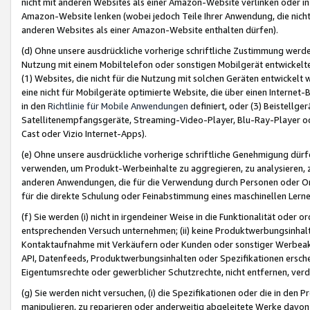
nicht mit anderen Websites als einer Amazon-Website verlinken oder i
Amazon-Website lenken (wobei jedoch Teile Ihrer Anwendung, die nich
anderen Websites als einer Amazon-Website enthalten dürfen).
(d) Ohne unsere ausdrückliche vorherige schriftliche Zustimmung werd
Nutzung mit einem Mobiltelefon oder sonstigen Mobilgerät entwickelt
(1) Websites, die nicht für die Nutzung mit solchen Geräten entwickelt
eine nicht für Mobilgeräte optimierte Website, die über einen Interne
in den
Richtlinie für Mobile Anwendungen
definiert, oder (3) Beistellge
Satellitenempfangsgeräte, Streaming-Video-Player, Blu-Ray-Player ode
Cast oder Vizio Internet-Apps).
(e) Ohne unsere ausdrückliche vorherige schriftliche Genehmigung dürfe
verwenden, um Produkt-Werbeinhalte zu aggregieren, zu analysieren, 
anderen Anwendungen, die für die Verwendung durch Personen oder Or
für die direkte Schulung oder Feinabstimmung eines maschinellen Lern
(f) Sie werden (i) nicht in irgendeiner Weise in die Funktionalität ode
entsprechenden Versuch unternehmen; (ii) keine Produktwerbungsinha
Kontaktaufnahme mit Verkäufern oder Kunden oder sonstiger Werbeaktiv
API, Datenfeeds, Produktwerbungsinhalten oder Spezifikationen erschei
Eigentumsrechte oder gewerblicher Schutzrechte, nicht entfernen, verd
(g) Sie werden nicht versuchen, (i) die Spezifikationen oder die in de
manipulieren, zu reparieren oder anderweitig abgeleitete Werke davon z