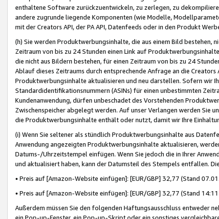
enthaltene Software zurückzuentwickeln, zu zerlegen, zu dekompilier
andere zugrunde liegende Komponenten (wie Modelle, Modellparameter
mit der Creators API, der PA API, Datenfeeds oder in den Produkt Werb
(h) Sie werden Produktwerbungsinhalte, die aus einem Bild bestehen, ni
Zeitraum von bis zu 24 Stunden einen Link auf Produktwerbungsinhalte
die nicht aus Bildern bestehen, für einen Zeitraum von bis zu 24 Stund
Ablauf dieses Zeitraums durch entsprechende Anfrage an die Creators 
Produktwerbungsinhalte aktualisieren und neu darstellen. Sofern wir Ih
Standardidentifikationsnummern (ASINs) für einen unbestimmten Zeitra
Kundenanwendung, dürfen unbeschadet des Vorstehenden Produktwerbu
Zwischenspeicher abgelegt werden. Auf unser Verlangen werden Sie un
die Produktwerbungsinhalte enthält oder nutzt, damit wir Ihre Einhalt
(i) Wenn Sie seltener als stündlich Produktwerbungsinhalte aus Datenfe
Anwendung angezeigten Produktwerbungsinhalte aktualisieren, werden 
Datums-/Uhrzeitstempel einfügen. Wenn Sie jedoch die in Ihrer Anwe
und aktualisiert haben, kann der Datumsteil des Stempels entfallen. Dies
• Preis auf [Amazon-Website einfügen]: [EUR/GBP] 32,77 (Stand 07.01.
• Preis auf [Amazon-Website einfügen]: [EUR/GBP] 32,77 (Stand 14:11 
Außerdem müssen Sie den folgenden Haftungsausschluss entweder neb
ein Pop-up-Fenster, ein Pop-up-Skript oder ein sonstiges vergleichba