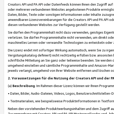
Creators API und PA API oder Datenfeeds können Ihnen den Zugriff auf D
oder mehreren verbundenen Websites angebotenen Produkte ermögliche
Daten, Bilder, Texte oder sonstigen Informationen oder Inhalte zuzugre
anwendbaren Lizenzvereinbarungen für die Creators API und PA API od
diesen verbundenen Websites zur Verfügung gestellt werden.
Sie dürfen den Programminhalt nicht dazu verwenden, geistiges Eigent
verletzen. Sie dürfen Programminhalte nicht verwenden, um direkt ode
maschinelles Lernen oder verwandte Technologien zu entwickeln oder zu
Die Lizenz endet mit sofortiger Wirkung automatisch, wenn Sie zu irg
Vergütungskatalog definiert) nicht rechtzeitig erfüllen bzw. ansonsten
schriftliche Mitteilung an Sie ganz oder teilweise beenden. Sie werden
umgehend einstellen und sämtliche Programminhalte und Amazon-Marke
jeweils verlangt, umgehend von Ihrer Website entfernen und löschen od
2. Voraussetzungen für die Nutzung der Creators API und der P
(a)
Beschreibung
. Im Rahmen dieser Lizenz können wir Ihnen Programmi
• Daten, Bilder, Audio-Dateien, Videos, Logos, Benutzerschnittstellen-
• Textmaterialien, wie beispielsweise Produktinformationen in Textfor
Neben den vorstehenden Produktwerbungsinhalten und dem Zugriff auf 
Zusammenhang mit Creators API und PA API Musterquellcodes und -bibli