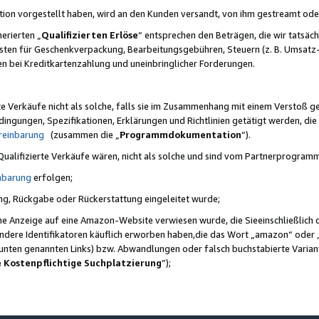
ktion vorgestellt haben, wird an den Kunden versandt, von ihm gestreamt od
erierten „
Qualifizierten Erlöse
“ entsprechen den Beträgen, die wir tatsäch
sten für Geschenkverpackung, Bearbeitungsgebühren, Steuern (z. B. Umsatz-
en bei Kreditkartenzahlung und uneinbringlicher Forderungen.
e Verkäufe nicht als solche, falls sie im Zusammenhang mit einem Verstoß 
ungen, Spezifikationen, Erklärungen und Richtlinien getätigt werden, die 
reinbarung
(zusammen die „
Programmdokumentation
“).
 Qualifizierte Verkäufe wären, nicht als solche und sind vom Partnerprogra
nbarung
erfolgen;
ung, Rückgabe oder Rückerstattung eingeleitet wurde;
ine Anzeige auf eine Amazon-Website verwiesen wurde, die Sieeinschließlich
ndere Identifikatoren käuflich erworben haben,die das Wort „amazon“ oder 
e unten genannten Links) bzw. Abwandlungen oder falsch buchstabierte Varia
e Kostenpflichtige Suchplatzierung
”);