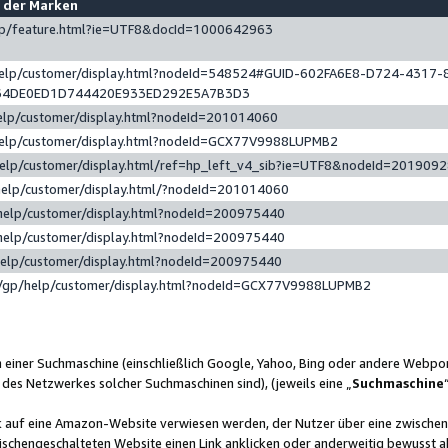
e der Marken
gp/feature.html?ie=UTF8&docId=1000642963
help/customer/display.html?nodeId=548524#GUID-602FA6E8-D724-4317-
64DE0ED1D744420E933ED292E5A7B3D3
elp/customer/display.html?nodeId=201014060
help/customer/display.html?nodeId=GCX77V9988LUPMB2
help/customer/display.html/ref=hp_left_v4_sib?ie=UTF8&nodeId=201909
help/customer/display.html/?nodeId=201014060
help/customer/display.html?nodeId=200975440
help/customer/display.html?nodeId=200975440
help/customer/display.html?nodeId=200975440
/gp/help/customer/display.html?nodeId=GCX77V9988LUPMB2
n einer Suchmaschine (einschließlich Google, Yahoo, Bing oder andere Webp
 des Netzwerkes solcher Suchmaschinen sind), (jeweils eine „
Suchmaschine
nk auf eine Amazon-Website verwiesen werden, der Nutzer über eine zwische
ischengeschalteten Website einen Link anklicken oder anderweitig bewusst a