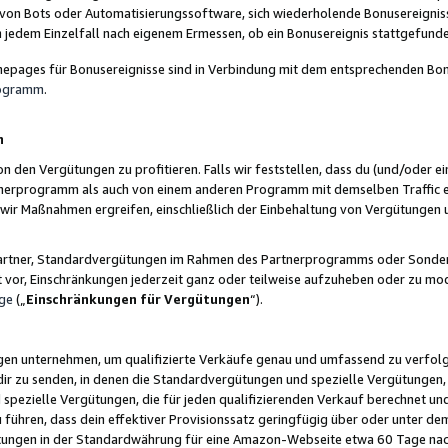
 von Bots oder Automatisierungssoftware, sich wiederholende Bonusereignisse
n jedem Einzelfall nach eigenem Ermessen, ob ein Bonusereignis stattgefund
epages für Bonusereignisse sind in Verbindung mit dem entsprechenden Bonu
rogramm
.
n
den Vergütungen zu profitieren. Falls wir feststellen, dass du (und/oder ein
erprogramm als auch von einem anderen Programm mit demselben Traffic ei
n wir Maßnahmen ergreifen, einschließlich der Einbehaltung von Vergütunge
r Partner, Standardvergütungen im Rahmen des Partnerprogramms oder Sonde
ht vor, Einschränkungen jederzeit ganz oder teilweise aufzuheben oder zu mod
ge
(„
Einschränkungen für Vergütungen
“).
ngen unternehmen, um qualifizierte Verkäufe genau und umfassend zu verfol
dir zu senden, in denen die Standardvergütungen und spezielle Vergütungen, 
pezielle Vergütungen, die für jeden qualifizierenden Verkauf berechnet un
 führen, dass dein effektiver Provisionssatz geringfügig über oder unter dem
ungen in der Standardwährung für eine Amazon-Webseite etwa 60 Tage nach