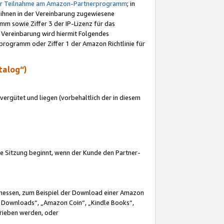
ur Teilnahme am Amazon-Partnerprogramm
; in
 ihnen in der Vereinbarung zugewiesene
m sowie Ziffer 3 der IP-Lizenz für das
 Vereinbarung wird hiermit Folgendes
programm oder Ziffer 1 der Amazon Richtlinie für
talog“)
ergütet und liegen (vorbehaltlich der in diesem
i die Sitzung beginnt, wenn der Kunde den Partner-
Ermessen, zum Beispiel der Download einer Amazon
 Downloads“, „Amazon Coin“, „Kindle Books“,
trieben werden, oder