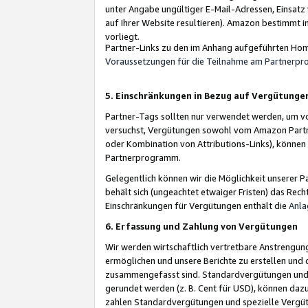
unter Angabe ungültiger E-Mail-Adressen, Einsatz
auf Ihrer Website resultieren). Amazon bestimmt i
vorliegt.
Partner-Links zu den im Anhang aufgeführten Hom
Voraussetzungen für die Teilnahme am Partnerp
5. Einschränkungen in Bezug auf Vergütunge
Partner-Tags sollten nur verwendet werden, um von 
versuchst, Vergütungen sowohl vom Amazon Partn
oder Kombination von Attributions-Links), könne
Partnerprogramm.
Gelegentlich können wir die Möglichkeit unsere
behält sich (ungeachtet etwaiger Fristen) das Rec
Einschränkungen für Vergütungen enthält die
Anla
6. Erfassung und Zahlung von Vergütungen
Wir werden wirtschaftlich vertretbare Anstrengu
ermöglichen und unsere Berichte zu erstellen und 
zusammengefasst sind. Standardvergütungen und s
gerundet werden (z. B. Cent für USD), können dazu
zahlen Standardvergütungen und spezielle Vergüt