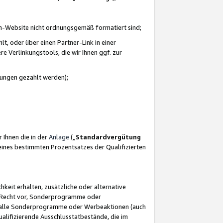
azon-Website nicht ordnungsgemäß formatiert sind;
, oder über einen Partner-Link in einer
e Verlinkungstools, die wir Ihnen ggf. zur
ütungen gezahlt werden);
 Ihnen die in der
Anlage
(„
Standardvergütung
ines bestimmten Prozentsatzes der Qualifizierten
eit erhalten, zusätzliche oder alternative
as Recht vor, Sonderprogramme oder
für alle Sonderprogramme oder Werbeaktionen (auch
lifizierende Ausschlusstatbestände, die im