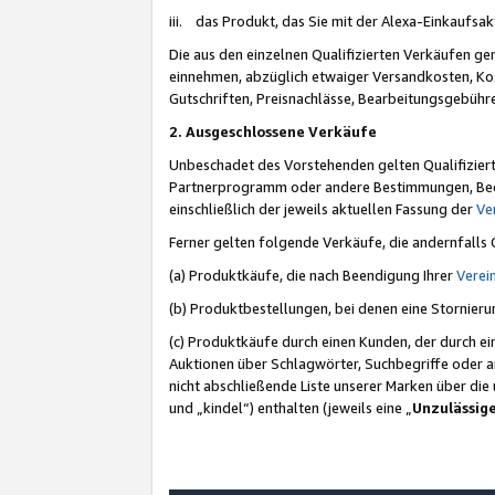
iii. das Produkt, das Sie mit der Alexa-Einkaufsa
Die aus den einzelnen Qualifizierten Verkäufen gen
einnehmen, abzüglich etwaiger Versandkosten, Ko
Gutschriften, Preisnachlässe, Bearbeitungsgebühr
2. Ausgeschlossene Verkäufe
Unbeschadet des Vorstehenden gelten Qualifiziert
Partnerprogramm oder andere Bestimmungen, Beding
einschließlich der jeweils aktuellen Fassung der
Ve
Ferner gelten folgende Verkäufe, die andernfalls
(a) Produktkäufe, die nach Beendigung Ihrer
Verei
(b) Produktbestellungen, bei denen eine Stornier
(c) Produktkäufe durch einen Kunden, der durch e
Auktionen über Schlagwörter, Suchbegriffe oder a
nicht abschließende Liste unserer Marken über di
und „kindel“) enthalten (jeweils eine „
Unzulässig