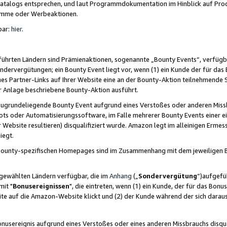
skatalogs entsprechen, und laut Programmdokumentation im Hinblick auf Pr
amme oder Werbeaktionen.
bar:
hier
.
führten Ländern sind Prämienaktionen, sogenannte „Bounty Events“, verfügb
Sondervergütungen; ein Bounty Event liegt vor, wenn (1) ein Kunde der für da
nes Partner-Links auf Ihrer Website eine an der Bounty-Aktion teilnehmende 
er Anlage beschriebene Bounty-Aktion ausführt.
ugrundeliegende Bounty Event aufgrund eines Verstoßes oder anderen Miss
ots oder Automatisierungssoftware, im Falle mehrerer Bounty Events einer e
r Website resultieren) disqualifiziert wurde. Amazon legt im alleinigen Ermess
iegt.
n Bounty-spezifischen Homepages sind im Zusammenhang mit dem jeweiligen
sgewählten Ländern verfügbar, die im
Anhang
(„
Sondervergütung
“)aufgefüh
it "
Bonusereignissen
", die eintreten, wenn (1) ein Kunde, der für das Bon
bsite auf die Amazon-Website klickt und (2) der Kunde während der sich dar
usereignis aufgrund eines Verstoßes oder eines anderen Missbrauchs disqua