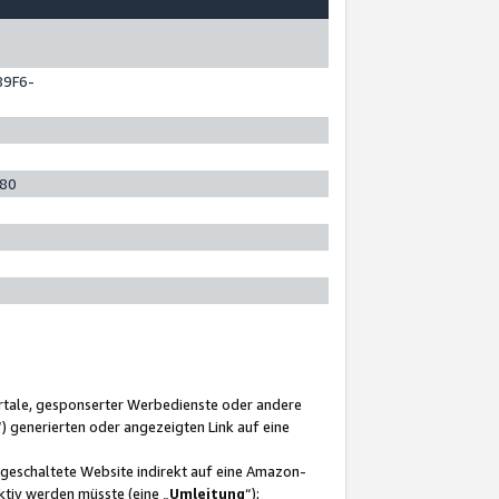
89F6-
280
ortale, gesponserter Werbedienste oder andere
“) generierten oder angezeigten Link auf eine
ngeschaltete Website indirekt auf eine Amazon-
ktiv werden müsste (eine „
Umleitung
“);