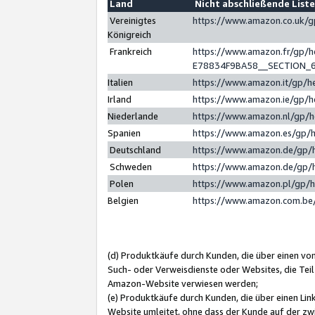
Land
Nicht abschließende List
Vereinigtes
https://www.amazon.co.uk/
Königreich
Frankreich
https://www.amazon.fr/gp/
E78834F9BA58__SECTION_
Italien
https://www.amazon.it/gp/h
Irland
https://www.amazon.ie/gp/
Niederlande
https://www.amazon.nl/gp/
Spanien
https://www.amazon.es/gp/
Deutschland
https://www.amazon.de/gp/
Schweden
https://www.amazon.de/gp/
Polen
https://www.amazon.pl/gp/
Belgien
https://www.amazon.com.be
(d) Produktkäufe durch Kunden, die über einen vo
Such- oder Verweisdienste oder Websites, die Teil
Amazon-Website verwiesen werden;
(e) Produktkäufe durch Kunden, die über einen Li
Website umleitet, ohne dass der Kunde auf der zw