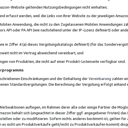
 Amazon-Website geltenden Nutzungsbedingungen nicht einhalten;
t und erfasst werden, weil die Links von Ihrer Website zu der jeweiligen Am
 Mobilen Anwendung, die nicht zu den Zugelassenen Mobilen Anwendungen zählt
s API oder PA API (wie nachstehend unter der IP-Lizenz definiert) oder ander
ie in Ziffer 4 (a) dieses Vergütungskatalogs definiert) (für das Sonderverg
weit nicht im Vertrag abweichend vereinbart, und
ngen von Produkten, die nicht auf einer Produkt-Listenseite verfügbar sind.
nerprogramms
eschriebenen Einschränkungen und der Einhaltung der
Vereinbarung
zahlen wir
ebenen Standardvergütungen. Die Berechnung der Vergütung erfolgt anhand e
beaktionen auflegen, im Rahmen derer alle oder einige Partner die Möglichk
Amazon behält sich (ungeachtet in dieser Ziffer ggf. angegebener Fristen) d
ustellen oder zu modifizieren. Sofern nichts anderes bestimmt ist, gelten 
s nicht um Produktverkäufe geht/nicht zu Produktverkäufen kommt) disqua