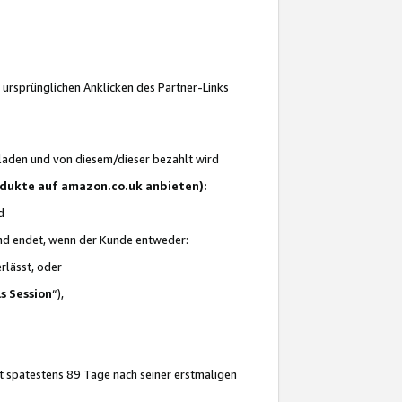
 ursprünglichen Anklicken des Partner-Links
laden und von diesem/dieser bezahlt wird
rodukte auf amazon.co.uk anbieten):
d
 und endet, wenn der Kunde entweder:
erlässt, oder
ls Session
“),
t spätestens 89 Tage nach seiner erstmaligen