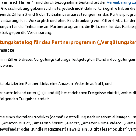
rammrichtlinien
“) sind durch Bezugnahme Bestandteil der
Vereinbarung z
Großschreibung gekennzeichnete, jedoch nicht definierte Begriffe haben die
 gemäß Ziffern 3 und 6 der Teilnahmevoraussetzungen für das Partnerprogram
nbarung fort. Vorsorglich und ohne Einschränkung von Ziffer 6 Abs. (a) der
ungen für die Teilnahme am Partnerprogramm, die IP-Lizenz für das Partner
rstoß gegen die Vereinbarung.
ungskatalog für das Partnerprogramm („Vergütungska
 Umsätze
n in Ziffer 3 dieses Vergütungskatalogs festgelegten Standardvergütungen v
r, wenn:
ite platzierten Partner-Links eine Amazon-Website aufruft; und
r nachstehend unter (i), (ii) und (iii) beschriebenen Ereignisse eintritt, wobe
 folgenden Ereignisse endet:
hme eines digitalen Produkts (gemäß Feststellung nach unserem alleinigen 
 „Amazon Music“, „Amazon Shorts“, „eDocs“, „Amazon Prime Video“, „Game
Newsfeeds“ oder „Kindle Magazines“) (jeweils ein „
Digitales Produkt
“) ver