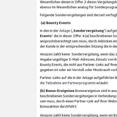
Wesentlichen denen in Ziffer 2 dieses Vergütung
ebenso im Wesentlichen analog für Sonderprogr
Folgende Sondervergütungen sind derzeit verfüg
(a) Bounty Events
In den in der
Anlage
(„
Sondervergütung
“) aufge
Events
“ die in dieser Ziffer 4 (a) beschriebenen 
anspruchsberechtigt sein muss, durch Anklicken ei
der Kunde in der entsprechenden Sitzung die in d
Amazon zahlt keine Sondervergütung, wenn das z
Angabe ungültiger E-Mail-Adressen, Einsatz von B
Bounty Events, die nicht aus Partner-Links auf Ihre
gegeben ist oder ein Verstoß oder Missbrauch vorl
Partner-Links auf die in der Anlage aufgeführte
die Teilnahme am Partnerprogramm
erlaubt.
(b) Bonus-Ereignisse
Bonusereignisse sind in au
beschriebenen Sondervergütungen in Verbindung m
sein muss, durch einen Partner-Link auf Ihrer We
Bonusaktion durchführt.
Amazon zahlt keine Sondervergütung, wenn ein Bon