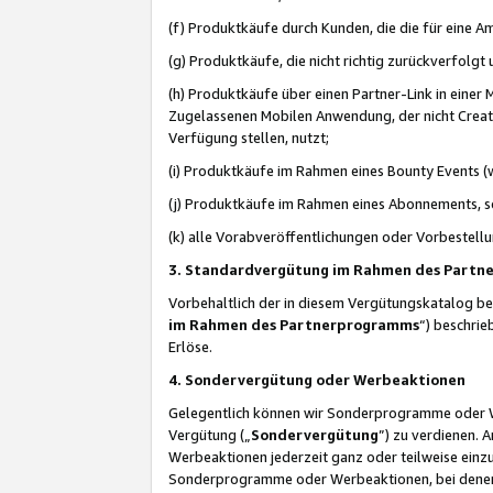
(f) Produktkäufe durch Kunden, die die für eine
(g) Produktkäufe, die nicht richtig zurückverfolg
(h) Produktkäufe über einen Partner-Link in einer
Zugelassenen Mobilen Anwendung, der nicht Creator
Verfügung stellen, nutzt;
(i) Produktkäufe im Rahmen eines Bounty Events (w
(j) Produktkäufe im Rahmen eines Abonnements, so
(k) alle Vorabveröffentlichungen oder Vorbestellu
3. Standardvergütung im Rahmen des Part
Vorbehaltlich der in diesem Vergütungskatalog b
im Rahmen des Partnerprogramms
“) beschri
Erlöse.
4. Sondervergütung oder Werbeaktionen
Gelegentlich können wir Sonderprogramme oder Wer
Vergütung („
Sondervergütung
”) zu verdienen. 
Werbeaktionen jederzeit ganz oder teilweise einz
Sonderprogramme oder Werbeaktionen, bei denen e