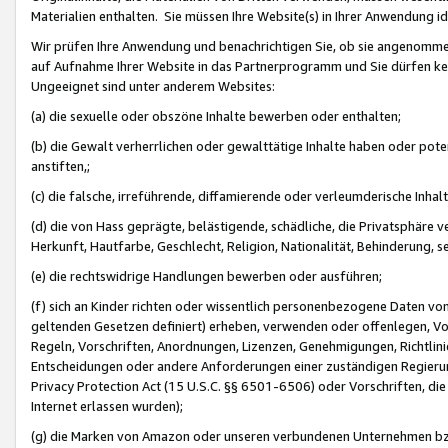
Materialien enthalten. Sie müssen Ihre Website(s) in Ihrer Anwendung ide
Wir prüfen Ihre Anwendung und benachrichtigen Sie, ob sie angenommen
auf Aufnahme Ihrer Website in das Partnerprogramm und Sie dürfen kei
Ungeeignet sind unter anderem Websites:
(a) die sexuelle oder obszöne Inhalte bewerben oder enthalten;
(b) die Gewalt verherrlichen oder gewalttätige Inhalte haben oder pot
anstiften,;
(c) die falsche, irreführende, diffamierende oder verleumderische Inha
(d) die von Hass geprägte, belästigende, schädliche, die Privatsphäre v
Herkunft, Hautfarbe, Geschlecht, Religion, Nationalität, Behinderung, 
(e) die rechtswidrige Handlungen bewerben oder ausführen;
(f) sich an Kinder richten oder wissentlich personenbezogene Daten vo
geltenden Gesetzen definiert) erheben, verwenden oder offenlegen, Vo
Regeln, Vorschriften, Anordnungen, Lizenzen, Genehmigungen, Richtlini
Entscheidungen oder andere Anforderungen einer zuständigen Regierung
Privacy Protection Act (15 U.S.C. §§ 6501-6506) oder Vorschriften, di
Internet erlassen wurden);
(g) die Marken von Amazon oder unseren verbundenen Unternehmen b