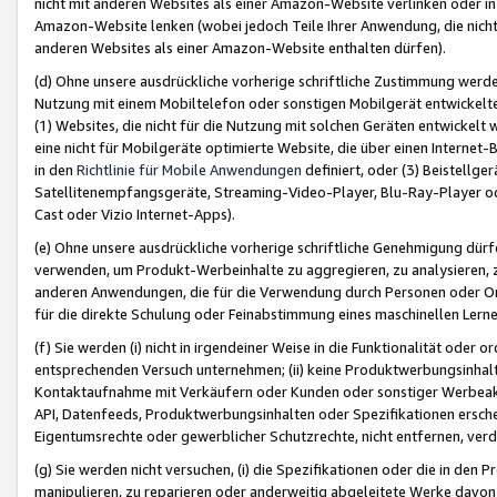
nicht mit anderen Websites als einer Amazon-Website verlinken oder i
Amazon-Website lenken (wobei jedoch Teile Ihrer Anwendung, die nich
anderen Websites als einer Amazon-Website enthalten dürfen).
(d) Ohne unsere ausdrückliche vorherige schriftliche Zustimmung werd
Nutzung mit einem Mobiltelefon oder sonstigen Mobilgerät entwickelt
(1) Websites, die nicht für die Nutzung mit solchen Geräten entwickelt
eine nicht für Mobilgeräte optimierte Website, die über einen Interne
in den
Richtlinie für Mobile Anwendungen
definiert, oder (3) Beistellge
Satellitenempfangsgeräte, Streaming-Video-Player, Blu-Ray-Player ode
Cast oder Vizio Internet-Apps).
(e) Ohne unsere ausdrückliche vorherige schriftliche Genehmigung dürfe
verwenden, um Produkt-Werbeinhalte zu aggregieren, zu analysieren, 
anderen Anwendungen, die für die Verwendung durch Personen oder Or
für die direkte Schulung oder Feinabstimmung eines maschinellen Lern
(f) Sie werden (i) nicht in irgendeiner Weise in die Funktionalität ode
entsprechenden Versuch unternehmen; (ii) keine Produktwerbungsinha
Kontaktaufnahme mit Verkäufern oder Kunden oder sonstiger Werbeaktiv
API, Datenfeeds, Produktwerbungsinhalten oder Spezifikationen erschei
Eigentumsrechte oder gewerblicher Schutzrechte, nicht entfernen, verd
(g) Sie werden nicht versuchen, (i) die Spezifikationen oder die in de
manipulieren, zu reparieren oder anderweitig abgeleitete Werke davon z