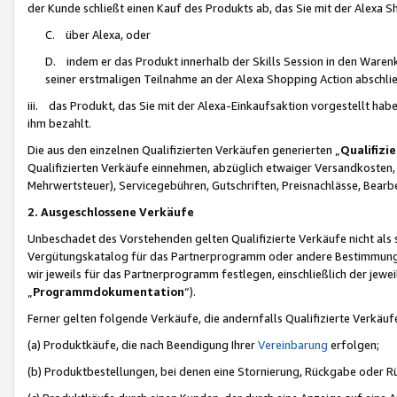
der Kunde schließt einen Kauf des Produkts ab, das Sie mit der Alexa 
C. über Alexa, oder
D. indem er das Produkt innerhalb der Skills Session in den Waren
seiner erstmaligen Teilnahme an der Alexa Shopping Action abschlie
iii. das Produkt, das Sie mit der Alexa-Einkaufsaktion vorgestellt ha
ihm bezahlt.
Die aus den einzelnen Qualifizierten Verkäufen generierten „
Qualifizi
Qualifizierten Verkäufe einnehmen, abzüglich etwaiger Versandkosten
Mehrwertsteuer), Servicegebühren, Gutschriften, Preisnachlässe, Bear
2. Ausgeschlossene Verkäufe
Unbeschadet des Vorstehenden gelten Qualifizierte Verkäufe nicht als
Vergütungskatalog für das Partnerprogramm oder andere Bestimmungen,
wir jeweils für das Partnerprogramm festlegen, einschließlich der jewe
„
Programmdokumentation
“).
Ferner gelten folgende Verkäufe, die andernfalls Qualifizierte Verkä
(a) Produktkäufe, die nach Beendigung Ihrer
Vereinbarung
erfolgen;
(b) Produktbestellungen, bei denen eine Stornierung, Rückgabe oder R