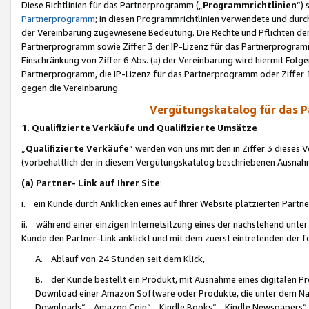
Diese Richtlinien für das Partnerprogramm („
Programmrichtlinien
“)
Partnerprogramm
; in diesen Programmrichtlinien verwendete und durch
der Vereinbarung zugewiesene Bedeutung. Die Rechte und Pflichten de
Partnerprogramm sowie Ziffer 3 der IP-Lizenz für das Partnerprogram
Einschränkung von Ziffer 6 Abs. (a) der Vereinbarung wird hiermit Fol
Partnerprogramm, die IP-Lizenz für das Partnerprogramm oder Ziffer 1
gegen die Vereinbarung.
Vergütungskatalog für das 
1. Qualifizierte Verkäufe und Qualifizierte Umsätze
„
Qualifizierte Verkäufe
“ werden von uns mit den in Ziffer 3 diese
(vorbehaltlich der in diesem Vergütungskatalog beschriebenen Ausnah
(a) Partner- Link auf Ihrer Site
:
i. ein Kunde durch Anklicken eines auf Ihrer Website platzierten Part
ii. während einer einzigen Internetsitzung eines der nachstehend unter (i)
Kunde den Partner-Link anklickt und mit dem zuerst eintretenden der f
A. Ablauf von 24 Stunden seit dem Klick,
B. der Kunde bestellt ein Produkt, mit Ausnahme eines digitalen P
Download einer Amazon Software oder Produkte, die unter dem N
Downloads“, „Amazon Coin“, „Kindle Books“, „Kindle Newspapers“, „