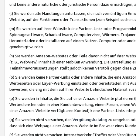
und keine andere natürliche oder juristische Person dazu ermächtigen, a
(l) Sie werden alle Handlungen unterlassen, die nach vernünftigem Erme
Website, auf der Funktionen oder Transaktionen (zum Beispiel suchen, s
(m) Sie werden auf Ihrer Website keine Partner-Links oder Programmin
Spionagesoftware, Schadsoftware, Computerviren, Würmern, Trojaner
Herunterladen oder Installieren auf einem Nutzer-Computer oder ande
genehmigt wurden.
(n) Sie werden Amazon-Websites oder Teile davon nicht auf Ihrer Websi
(z. B., WebView) innerhalb einer Mobilen Anwendung. Die Darstellung ein
Teilnahmevoraussetzungen stellt jedoch keinen Verstoß gegen diese Zif
(o) Sie werden keine Partner-Links oder andere Inhalte, die eine Am
Werbeseiten oder Layer-Werbung einstellen oder bereitstellen, mit Au
bewerben, die eng mit dem auf Ihrer Website befindlichen Material z
(p) Sie werden in Inhalte, die Sie auf einer Amazon-Website platzier
Werbediensten oder in einer Kundenbewertung, einem Forum, einem Wun
einer Amazon-Website verfügbaren Kontext) keine Partner-Links integr
(q) Sie werden nicht versuchen, den
Vergütungskatalog
zu umgehen oder
dass sich eine Webpage einer Amazon-Website im Browser eines Kunden 
(r) Sie werden nicht versuchen, Internetverkehr (Traffic) oder Vergü