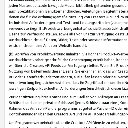
jeden Musterquellcode bzw. jede Musterbibliothek geltenden gesonder
auch Spezifikationen, Benutzerhandbücher, Anleitungen, Begleitmaterial
denen die für die ordnungsgemäße Nutzung von Creators API und PA A
technischen Anforderungen und Test- und Leistungskriterien (zusammen
verwendete Begriff „Produktwerbungsinhalte“ schließt ausdrücklich al
Lizenz zur Verfügung stellen, sowie alle von uns zur Verfügung gestel
ausdrücklich nicht auf Daten, Bilder, Texte oder sonstige Informatione
es sich nicht um eine Amazon-Website handelt.
(b) Abrufen von Produktwerbungsinhalten. Sie können Produkt-Werbein
ausdrückliche vorherige schriftliche Genehmigung erteilt haben, könn
wir über die Creators API Feeds zur Verfügung stellen. Wenn Sie Produk
Nutzung von Datenfeeds dieser Lizenz. Sie erkennen an, dass wir Creat
API oder Datenfeeds jederzeit ändern, auslaufen lassen oder neu veröffe
Verantwortung liegt, sicherzustellen, dass Ihr Zugriff auf die und Ihr
jeweiligen Zeitpunkt aktuellen Anforderungen (einschließlich dieser Liz
Zur Identifizierung Ihres Kontos und zum Stellen von Anfragen an Crea
Schlüssel und einem privaten Schlüssel (jedes Schlüsselpaar eine „Kon
Rahmen des Amazon-Partnerprogramms zugeteilte Partner-ID oder ein
Kontokennungen über den Creators API und PA API Kontoerstellungspro
Um Programmwerbeinhalte über die Creators API Dienste zu erhalten, m