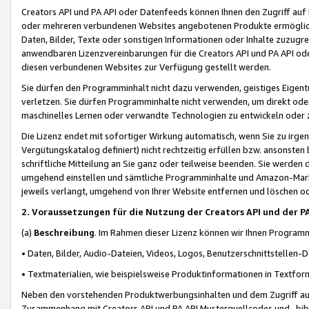
Creators API und PA API oder Datenfeeds können Ihnen den Zugriff auf D
oder mehreren verbundenen Websites angebotenen Produkte ermögliche
Daten, Bilder, Texte oder sonstigen Informationen oder Inhalte zuzugre
anwendbaren Lizenzvereinbarungen für die Creators API und PA API od
diesen verbundenen Websites zur Verfügung gestellt werden.
Sie dürfen den Programminhalt nicht dazu verwenden, geistiges Eigent
verletzen. Sie dürfen Programminhalte nicht verwenden, um direkt ode
maschinelles Lernen oder verwandte Technologien zu entwickeln oder zu
Die Lizenz endet mit sofortiger Wirkung automatisch, wenn Sie zu irg
Vergütungskatalog definiert) nicht rechtzeitig erfüllen bzw. ansonsten
schriftliche Mitteilung an Sie ganz oder teilweise beenden. Sie werden
umgehend einstellen und sämtliche Programminhalte und Amazon-Marke
jeweils verlangt, umgehend von Ihrer Website entfernen und löschen od
2. Voraussetzungen für die Nutzung der Creators API und der P
(a)
Beschreibung
. Im Rahmen dieser Lizenz können wir Ihnen Programmi
• Daten, Bilder, Audio-Dateien, Videos, Logos, Benutzerschnittstellen-
• Textmaterialien, wie beispielsweise Produktinformationen in Textfor
Neben den vorstehenden Produktwerbungsinhalten und dem Zugriff auf 
Zusammenhang mit Creators API und PA API Musterquellcodes und -bibli