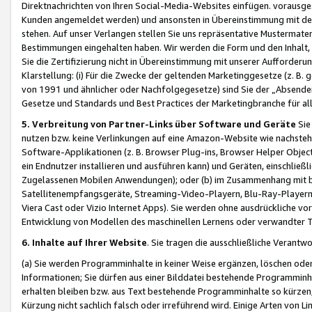
Direktnachrichten von Ihren Social-Media-Websites einfügen. vorausg
Kunden angemeldet werden) und ansonsten in Übereinstimmung mit der
stehen. Auf unser Verlangen stellen Sie uns repräsentative Mustermater
Bestimmungen eingehalten haben. Wir werden die Form und den Inhalt, di
Sie die Zertifizierung nicht in Übereinstimmung mit unserer Aufforderu
Klarstellung: (i) Für die Zwecke der geltenden Marketinggesetze (z. 
von 1991 und ähnlicher oder Nachfolgegesetze) sind Sie der „Absender“ j
Gesetze und Standards und Best Practices der Marketingbranche für 
5. Verbreitung von Partner-Links über Software und Geräte
Sie
nutzen bzw. keine Verlinkungen auf eine Amazon-Website wie nachsteh
Software-Applikationen (z. B. Browser Plug-ins, Browser Helper Objec
ein Endnutzer installieren und ausführen kann) und Geräten, einschlie
Zugelassenen Mobilen Anwendungen); oder (b) im Zusammenhang mit bzw.
Satellitenempfangsgeräte, Streaming-Video-Playern, Blu-Ray-Playern 
Viera Cast oder Vizio Internet Apps). Sie werden ohne ausdrückliche v
Entwicklung von Modellen des maschinellen Lernens oder verwandter 
6. Inhalte auf Ihrer Website
. Sie tragen die ausschließliche Verantwo
(a) Sie werden Programminhalte in keiner Weise ergänzen, löschen oder
Informationen; Sie dürfen aus einer Bilddatei bestehende Programminhal
erhalten bleiben bzw. aus Text bestehende Programminhalte so kürzen, 
Kürzung nicht sachlich falsch oder irreführend wird. Einige Arten von L