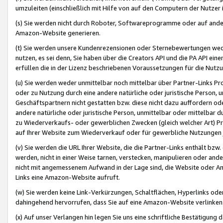
umzuleiten (einschließlich mit Hilfe von auf den Computern der Nutzer i
(s) Sie werden nicht durch Roboter, Softwareprogramme oder auf andere
Amazon-Website generieren.
(t) Sie werden unsere Kundenrezensionen oder Sternebewertungen wed
nutzen, es sei denn, Sie haben über die Creators API und die PA API e
erfüllen die in der Lizenz beschriebenen Voraussetzungen für die Nutzu
(u) Sie werden weder unmittelbar noch mittelbar über Partner-Links P
oder zu Nutzung durch eine andere natürliche oder juristische Person,
Geschäftspartnern nicht gestatten bzw. diese nicht dazu auffordern od
andere natürliche oder juristische Person, unmittelbar oder mittelbar
zu Wiederverkaufs- oder gewerblichen Zwecken (gleich welcher Art) 
auf Ihrer Website zum Wiederverkauf oder für gewerbliche Nutzungen 
(v) Sie werden die URL Ihrer Website, die die Partner-Links enthält b
werden, nicht in einer Weise tarnen, verstecken, manipulieren oder and
nicht mit angemessenem Aufwand in der Lage sind, die Website oder A
Links eine Amazon-Website aufruft.
(w) Sie werden keine Link-Verkürzungen, Schaltflächen, Hyperlinks ode
dahingehend hervorrufen, dass Sie auf eine Amazon-Website verlinken
(x) Auf unser Verlangen hin legen Sie uns eine schriftliche Bestätigung