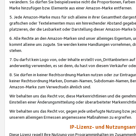
verändern. So dürfen Sie beispielsweise nicht die Proportionen, Farb
Marke hinzufügen bzw. Elemente aus einer Amazon-Marke entfernen.
5. Jede Amazon-Marke muss für sich alleine in ihrer Gesamtheit darge
grafischen oder Textelementen muss ein hinreichender Abstand gegebe
platzieren, der die Lesbarkeit oder Darstellung dieser Amazon-Marke b
6. Alle Rechte an den Amazon-Marken sind unser alleiniges Eigentum, 
kommt alleine uns zugute. Sie werden keine Handlungen vornehmen, 
stehen.
7. Du darfst kein Logo von, oder Inhalte erstellt von,
Drittanbietern au
anderweitig verwenden, es sei denn, du hast von diesem Verkäufer oder
8. Sie dürfen in keiner Rechtsordnung Marken nutzen oder zur Eintragu
keiner Rechtsordnung Marken, Domain-Namen, Subdomain-Namen, Benu
Amazon-Marke zum Verwechseln ähnlich sind.
Wir behalten uns das Recht vor, diese Markenrichtlinien und die gene
Einstellen einer Änderungsmitteilung oder überarbeiteter Markenricht
Wir behalten uns das Recht vor, gegen jede unbefugte Nutzung bzw. jede 
unserem alleinigen Ermessen angemessene Maßnahmen zu ergreifen.
IP-Lizenz- und Nutzungsan
Diese Lizenz regelt Ihre Nutzung von Programminhalten im Zusammen