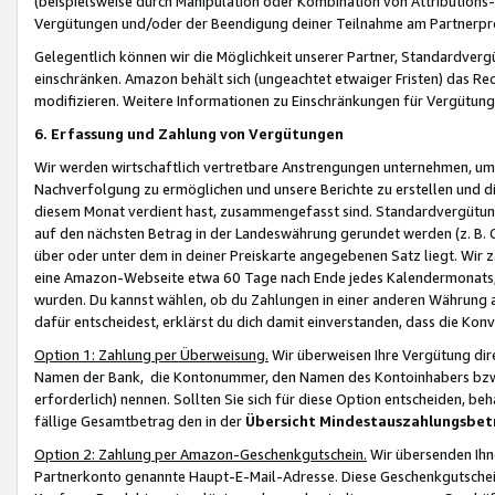
(beispielsweise durch Manipulation oder Kombination von Attributions-
Vergütungen und/oder der Beendigung deiner Teilnahme am Partnerp
Gelegentlich können wir die Möglichkeit unserer Partner, Standardv
einschränken. Amazon behält sich (ungeachtet etwaiger Fristen) das Re
modifizieren. Weitere Informationen zu Einschränkungen für Vergütung
6. Erfassung und Zahlung von Vergütungen
Wir werden wirtschaftlich vertretbare Anstrengungen unternehmen, um 
Nachverfolgung zu ermöglichen und unsere Berichte zu erstellen und di
diesem Monat verdient hast, zusammengefasst sind. Standardvergütung
auf den nächsten Betrag in der Landeswährung gerundet werden (z. B. C
über oder unter dem in deiner Preiskarte angegebenen Satz liegt. Wir
eine Amazon-Webseite etwa 60 Tage nach Ende jedes Kalendermonats, i
wurden. Du kannst wählen, ob du Zahlungen in einer anderen Währung
dafür entscheidest, erklärst du dich damit einverstanden, dass die K
Option 1: Zahlung per Überweisung.
Wir überweisen Ihre Vergütung dir
Namen der Bank, die Kontonummer, den Namen des Kontoinhabers bzw. a
erforderlich) nennen. Sollten Sie sich für diese Option entscheiden, be
fällige Gesamtbetrag den in der
Übersicht Mindestauszahlungsbet
Option 2: Zahlung per Amazon-Geschenkgutschein.
Wir übersenden Ihne
Partnerkonto genannte Haupt-E-Mail-Adresse. Diese Geschenkgutschei