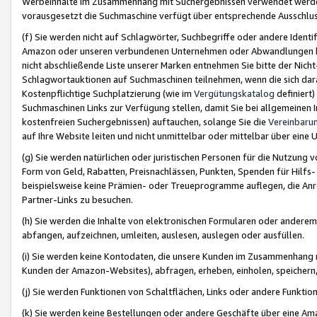
Werbeinhalte im Zusammenhang mit Suchergebnissen verwendet werden,
vorausgesetzt die Suchmaschine verfügt über entsprechende Ausschlu
(f) Sie werden nicht auf Schlagwörter, Suchbegriffe oder andere Ident
Amazon oder unseren verbundenen Unternehmen oder Abwandlungen bzw
nicht abschließende Liste unserer Marken entnehmen Sie bitte der Nich
Schlagwortauktionen auf Suchmaschinen teilnehmen, wenn die sich da
Kostenpflichtige Suchplatzierung (wie im
Vergütungskatalog
definiert
Suchmaschinen Links zur Verfügung stellen, damit Sie bei allgemeinen I
kostenfreien Suchergebnissen) auftauchen, solange Sie die
Vereinbaru
auf Ihre Website leiten und nicht unmittelbar oder mittelbar über eine
(g) Sie werden natürlichen oder juristischen Personen für die Nutzung 
Form von Geld, Rabatten, Preisnachlässen, Punkten, Spenden für Hilfs
beispielsweise keine Prämien- oder Treueprogramme auflegen, die Anrei
Partner-Links zu besuchen.
(h) Sie werden die Inhalte von elektronischen Formularen oder anderem M
abfangen, aufzeichnen, umleiten, auslesen, auslegen oder ausfüllen.
(i) Sie werden keine Kontodaten, die unsere Kunden im Zusammenhang 
Kunden der Amazon-Websites), abfragen, erheben, einholen, speichern,
(j) Sie werden Funktionen von Schaltflächen, Links oder andere Funkti
(k) Sie werden keine Bestellungen oder andere Geschäfte über eine Ama