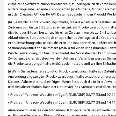
enthaltene Software zurückzuentwickeln, zu zerlegen, zu dekompilier
andere zugrunde liegende Komponenten (wie Modelle, Modellparameter
mit der Creators API, der PA API, Datenfeeds oder in den Produkt Werb
(h) Sie werden Produktwerbungsinhalte, die aus einem Bild bestehen, ni
Zeitraum von bis zu 24 Stunden einen Link auf Produktwerbungsinhalte
die nicht aus Bildern bestehen, für einen Zeitraum von bis zu 24 Stund
Ablauf dieses Zeitraums durch entsprechende Anfrage an die Creators 
Produktwerbungsinhalte aktualisieren und neu darstellen. Sofern wir Ih
Standardidentifikationsnummern (ASINs) für einen unbestimmten Zeitra
Kundenanwendung, dürfen unbeschadet des Vorstehenden Produktwerbu
Zwischenspeicher abgelegt werden. Auf unser Verlangen werden Sie un
die Produktwerbungsinhalte enthält oder nutzt, damit wir Ihre Einhalt
(i) Wenn Sie seltener als stündlich Produktwerbungsinhalte aus Datenfe
Anwendung angezeigten Produktwerbungsinhalte aktualisieren, werden 
Datums-/Uhrzeitstempel einfügen. Wenn Sie jedoch die in Ihrer Anwe
und aktualisiert haben, kann der Datumsteil des Stempels entfallen. Dies
• Preis auf [Amazon-Website einfügen]: [EUR/GBP] 32,77 (Stand 07.01.
• Preis auf [Amazon-Website einfügen]: [EUR/GBP] 32,77 (Stand 14:11 
Außerdem müssen Sie den folgenden Haftungsausschluss entweder neb
ein Pop-up-Fenster, ein Pop-up-Skript oder ein sonstiges vergleichba