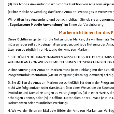
(d) Ihre Mobile Anwendung darf nicht die Funktion von Amazons eige
(e) Ihre Mobile Anwendung darf keine Amazon-Webpages in WebView 
Wir prüfen Ihre Anwendung und benachrichtigen Sie, ob sie angenomm
„
Zugelassene Mobile Anwendung
“ im Sinne der
Vereinbarung
.
Markenrichtlinien für das 
Diese Richtlinien gelten für die Nutzung der Marken, die wir Ihnen als 
müssen jederzeit strikt eingehalten werden, und jede Nutzung der Ama
Lizenzen bezüglich Ihrer Nutzung der Amazon-Marken.
1. SIE DÜRFEN DIE AMAZON-MARKEN AUSSCHLIESSLICH DURCH DARS
AUF EINER AMAZON-WEBSITE MITTELS EINES ENTSPRECHENDEN PART
2. Ihre Nutzung der Amazon-Marken muss (i) im Einklang mit der aktuells
Programmdokumentation (wie im
Vergütungskatalog
definiert) erfolg
3. Sie dürfen die Amazon-Marken ausschließlich für den in der Progr
nicht wie folgt nutzen oder darstellen: (i) in einer Weise, die ein Spo
Produkte und Dienstleistungen zu verunglimpfen, (iii) in einer Weise
schädigen könnte, oder (iv) in Offline-Materialien oder E-Mails (z. B.
Dokumenten oder mündlicher Werbung).
4. Wir werden Ihnen ein Bild bzw. Bilder der Amazon-Marken zur Verfüg