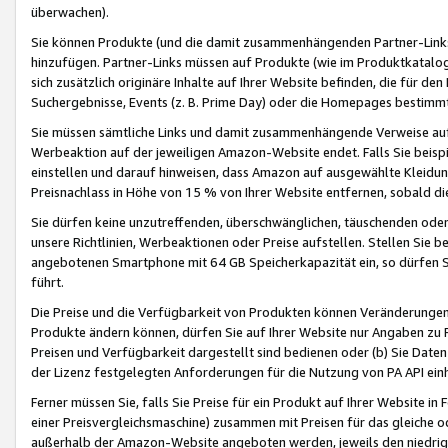
überwachen).
Sie können Produkte (und die damit zusammenhängenden Partner-Links)
hinzufügen. Partner-Links müssen auf Produkte (wie im Produktkatalog de
sich zusätzlich originäre Inhalte auf Ihrer Website befinden, die für 
Suchergebnisse, Events (z. B. Prime Day) oder die Homepages bestimmte
Sie müssen sämtliche Links und damit zusammenhängende Verweise auf z
Werbeaktion auf der jeweiligen Amazon-Website endet. Falls Sie beisp
einstellen und darauf hinweisen, dass Amazon auf ausgewählte Kleidun
Preisnachlass in Höhe von 15 % von Ihrer Website entfernen, sobald di
Sie dürfen keine unzutreffenden, überschwänglichen, täuschenden od
unsere Richtlinien, Werbeaktionen oder Preise aufstellen. Stellen Sie 
angebotenen Smartphone mit 64 GB Speicherkapazität ein, so dürfen S
führt.
Die Preise und die Verfügbarkeit von Produkten können Veränderungen 
Produkte ändern können, dürfen Sie auf Ihrer Website nur Angaben zu P
Preisen und Verfügbarkeit dargestellt sind bedienen oder (b) Sie Daten
der Lizenz festgelegten Anforderungen für die Nutzung von PA API einh
Ferner müssen Sie, falls Sie Preise für ein Produkt auf Ihrer Website in 
einer Preisvergleichsmaschine) zusammen mit Preisen für das gleiche o
außerhalb der Amazon-Website angeboten werden, jeweils den niedrigst