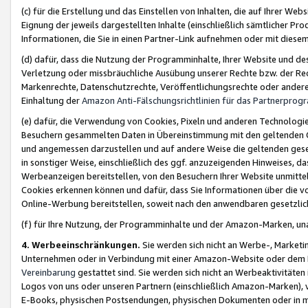
(c) für die Erstellung und das Einstellen von Inhalten, die auf Ihrer We
Eignung der jeweils dargestellten Inhalte (einschließlich sämtlicher 
Informationen, die Sie in einen Partner-Link aufnehmen oder mit diese
(d) dafür, dass die Nutzung der Programminhalte, Ihrer Website und des 
Verletzung oder missbräuchliche Ausübung unserer Rechte bzw. der Recht
Markenrechte, Datenschutzrechte, Veröffentlichungsrechte oder anderer
Einhaltung der
Amazon Anti-Fälschungsrichtlinien für das Partnerpro
(e) dafür, die Verwendung von Cookies, Pixeln und anderen Technologien
Besuchern gesammelten Daten in Übereinstimmung mit den geltenden Ge
und angemessen darzustellen und auf andere Weise die geltenden geset
in sonstiger Weise, einschließlich des ggf. anzuzeigenden Hinweises, d
Werbeanzeigen bereitstellen, von den Besuchern Ihrer Website unmitte
Cookies erkennen können und dafür, dass Sie Informationen über die v
Online-Werbung bereitstellen, soweit nach den anwendbaren gesetzlic
(f) für Ihre Nutzung, der Programminhalte und der Amazon-Marken, u
4. Werbeeinschränkungen.
Sie werden sich nicht an Werbe-, Market
Unternehmen oder in Verbindung mit einer Amazon-Website oder dem Pa
Vereinbarung
gestattet sind. Sie werden sich nicht an Werbeaktivitäten
Logos von uns oder unseren Partnern (einschließlich Amazon-Marken), 
E-Books, physischen Postsendungen, physischen Dokumenten oder in 