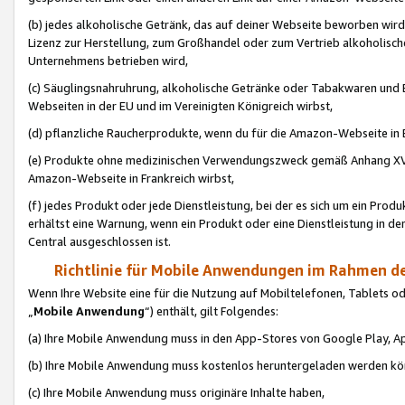
(b) jedes alkoholische Getränk, das auf deiner Webseite beworben wird
Lizenz zur Herstellung, zum Großhandel oder zum Vertrieb alkoholisch
Unternehmens betrieben wird,
(c) Säuglingsnahruhrung, alkoholische Getränke oder Tabakwaren und E
Webseiten in der EU und im Vereinigten Königreich wirbst,
(d) pflanzliche Raucherprodukte, wenn du für die Amazon-Webseite in B
(e) Produkte ohne medizinischen Verwendungszweck gemäß Anhang XVI 
Amazon-Webseite in Frankreich wirbst,
(f) jedes Produkt oder jede Dienstleistung, bei der es sich um ein Prod
erhältst eine Warnung, wenn ein Produkt oder eine Dienstleistung in de
Central ausgeschlossen ist.
Richtlinie für Mobile Anwendungen im Rahmen de
Wenn Ihre Website eine für die Nutzung auf Mobiltelefonen, Tablets 
„
Mobile Anwendung
“) enthält, gilt Folgendes:
(a) Ihre Mobile Anwendung muss in den App-Stores von Google Play, A
(b) Ihre Mobile Anwendung muss kostenlos heruntergeladen werden könn
(c) Ihre Mobile Anwendung muss originäre Inhalte haben,