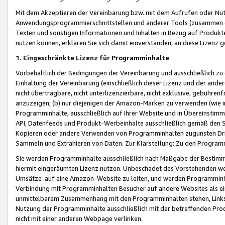
Mit dem Akzeptieren der Vereinbarung bzw. mit dem Aufrufen oder Nutz
Anwendungsprogrammierschnittstellen und anderer Tools (zusammen die
Texten und sonstigen Informationen und Inhalten in Bezug auf Produkte
nutzen können, erklären Sie sich damit einverstanden, an diese Lizenz 
1. Eingeschränkte Lizenz für Programminhalte
Vorbehaltlich der Bedingungen der Vereinbarung und ausschließlich z
Einhaltung der Vereinbarung (einschließlich dieser Lizenz und der ande
nicht übertragbare, nicht unterlizenzierbare, nicht exklusive, gebühren
anzuzeigen; (b) nur diejenigen der Amazon-Marken zu verwenden (wie in 
Programminhalte, ausschließlich auf Ihrer Website und in Übereinstimmu
API, Datenfeeds und Produkt-Werbeinhalte ausschließlich gemäß den Spe
Kopieren oder andere Verwenden von Programminhalten zugunsten Dri
Sammeln und Extrahieren von Daten. Zur Klarstellung: Zu den Program
Sie werden Programminhalte ausschließlich nach Maßgabe der Besti
hiermit eingeräumten Lizenz nutzen. Unbeschadet des Vorstehenden we
Umsätze auf eine Amazon-Website zu leiten, und werden Programminhal
Verbindung mit Programminhalten Besucher auf andere Websites als ein
unmittelbarem Zusammenhang mit den Programminhalten stehen, Links z
Nutzung der Programminhalte ausschließlich mit der betreffenden Pr
nicht mit einer anderen Webpage verlinken.