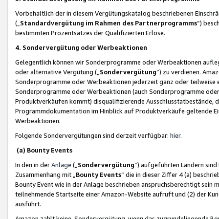
Vorbehaltlich der in diesem Vergütungskatalog beschriebenen Einschr
(„
Standardvergütung im Rahmen des Partnerprogramms
“) besc
bestimmten Prozentsatzes der Qualifizierten Erlöse.
4. Sondervergütung oder Werbeaktionen
Gelegentlich können wir Sonderprogramme oder Werbeaktionen auflegen,
oder alternative Vergütung („
Sondervergütung
”) zu verdienen. Amazo
Sonderprogramme oder Werbeaktionen jederzeit ganz oder teilweise einz
Sonderprogramme oder Werbeaktionen (auch Sonderprogramme oder We
Produktverkäufen kommt) disqualifizierende Ausschlusstatbestände, di
Programmdokumentation im Hinblick auf Produktverkäufe geltende E
Werbeaktionen.
Folgende Sondervergütungen sind derzeit verfügbar:
hier
.
(a) Bounty Events
In den in der
Anlage
(„
Sondervergütung
“) aufgeführten Ländern sind
Zusammenhang mit „
Bounty Events
“ die in dieser Ziffer 4 (a) besch
Bounty Event wie in der Anlage beschrieben anspruchsberechtigt sein mu
teilnehmende Startseite einer Amazon-Website aufruft und (2) der Kun
ausführt.
Amazon zahlt keine Sondervergütung, wenn das zugrundeliegende Boun