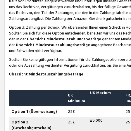
Kauf von Produkten eingelöst werden und unterliegen unseren Geschäf
uns das Recht vor, Vergütungen zurückzuhalten, bis der fällige Gesamt
das Recht vor, den Teil der Zahlungen, der den in der Zahlungstabelle 
Zahlungsart angibst. Die Zahlung per Amazon-Geschenkgutschein ist in
Option 3: Zahlung per Scheck.
Wir übersenden Ihnen einen Scheck in Höh
Sollten Sie sich für diese Option entscheiden, behalten wir uns das Rec
den in der
Übersicht Mindestauszahlungsbeträge
genannten Mindest
der
Übersicht Mindestauszahlungsbeträge
angegebene Bearbeitung
und Schweden nicht verfügbar.
Sollten Sie keine gültigen Informationen für die Zahlungsoption bereit
oder die Auszahlung verdienter Vergütung zurückhalten, bis Sie eine A
Übersicht Mindestauszahlungsbeträge
UK Maxium
UK
FR,
Minimum
un
Option 1 (Überweisung)
25£
25
£5,000
Option 2
25£
25
(Geschenkgutschein)