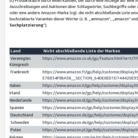
(c) Produktkäufe durch einen Kunden, der durch eine Anzeige auf eine 
Ausschreibungen und Auktionen über Schlagwörter, Suchbegriffe oder 
oder eine andere Amazon-Marke (vgl. die nicht abschließende Liste un
buchstabierte Varianten dieser Wörter (z. B. „ammazon“, „amaozn“ und „
Suchplatzierung
”);
Land
Nicht abschließende Liste der Marken
Vereinigtes
https://www.amazon.co.uk/gp/feature.html?ie=U
Königreich
Frankreich
https://www.amazon.fr/gp/help/customer/displa
E78834F9BA58__SECTION_64DE0ED1D744420E9
Italien
https://www.amazon.it/gp/help/customer/display
Irland
https://www.amazon.ie/gp/help/customer/displa
Niederlande
https://www.amazon.nl/gp/help/customer/display
Spanien
https://www.amazon.es/gp/help/customer/display
Deutschland
https://www.amazon.de/gp/help/customer/displa
Schweden
https://www.amazon.de/gp/help/customer/displa
Polen
https://www.amazon.pl/gp/help/customer/display
Belgien
https://www.amazon.com.be/gp/help/customer/d