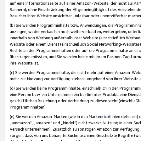
auf eine Informationsseite auf einer Amazon-Website, der nicht als Part
Bannern); ohne Einschränkung der Allgemeingültigkeit des Vorstehende
Besucher Ihrer Website unsichtbar, unlesbar oder unentzifferbar mache
(b) Sie werden Programminhalte bzw. Anwendungen, die Programminhalt
anzeigen, weder verkaufen noch weiterverkaufen, weitergeben, unterli
innerhalb von Werbung außerhalb Ihrer Website (einschließlich Werbun
Website oder einem Dienst (einschließlich Social Networking-Website
Rechte an den Programminhalten oder auf die Programminhalte an eine a
übertragen müssten, und Sie werden keine mit Ihrem Partner-Tag formati
Ihre Website ist.
(c) Sie werden Programminhalte, die nicht mehr auf einer Amazon-Websit
mehr zur Nutzung zur Verfügung stehen, umgehend von Ihrer Website e
(d) Sie werden keine Programminhalte, einschließlich in den Programmin
eine Person bzw. ein Unternehmen ein bestimmtes Produkt, eine Dienstle
geschäftlichen Beziehung oder Verbindung zu diesen steht (einschließli
Programminhalten).
(e) Sie werden Amazon-Marken (wie in den
Markenrichtlinien
definiert) 
„ammazon“, „amaozn“ und „kindel“) nicht zwecks Nutzung in einer Suc
Versuch unternehmen). Zusätzlich zu sonstigen Amazon zur Verfügung 
sorgen, dass von uns benannte Suchmaschinen Geschützte Begriffe (wie 