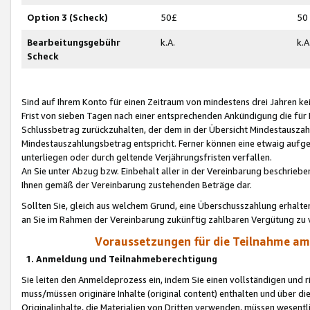
Option 3 (Scheck)
50£
50
Bearbeitungsgebühr
k.A.
k.A
Scheck
Sind auf Ihrem Konto für einen Zeitraum von mindestens drei Jahren kein
Frist von sieben Tagen nach einer entsprechenden Ankündigung die für
Schlussbetrag zurückzuhalten, der dem in der Übersicht Mindestausz
Mindestauszahlungsbetrag entspricht. Ferner können eine etwaig aufg
unterliegen oder durch geltende Verjährungsfristen verfallen.
An Sie unter Abzug bzw. Einbehalt aller in der Vereinbarung beschrieb
Ihnen gemäß der Vereinbarung zustehenden Beträge dar.
Sollten Sie, gleich aus welchem Grund, eine Überschusszahlung erhalte
an Sie im Rahmen der Vereinbarung zukünftig zahlbaren Vergütung zu 
Voraussetzungen für die Teilnahme a
1. Anmeldung und Teilnahmeberechtigung
Sie leiten den Anmeldeprozess ein, indem Sie einen vollständigen und 
muss/müssen originäre Inhalte (original content) enthalten und über d
Originalinhalte, die Materialien von Dritten verwenden, müssen wese