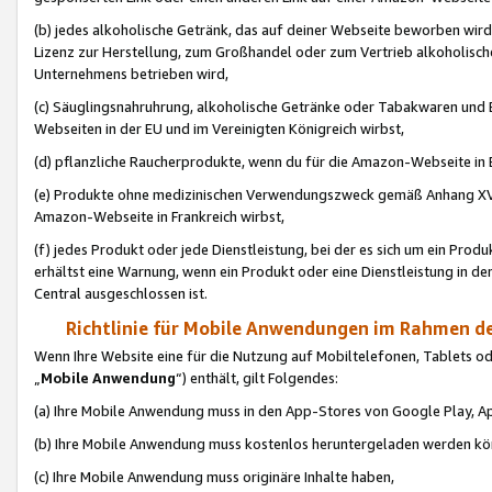
(b) jedes alkoholische Getränk, das auf deiner Webseite beworben wird
Lizenz zur Herstellung, zum Großhandel oder zum Vertrieb alkoholisch
Unternehmens betrieben wird,
(c) Säuglingsnahruhrung, alkoholische Getränke oder Tabakwaren und E
Webseiten in der EU und im Vereinigten Königreich wirbst,
(d) pflanzliche Raucherprodukte, wenn du für die Amazon-Webseite in B
(e) Produkte ohne medizinischen Verwendungszweck gemäß Anhang XVI 
Amazon-Webseite in Frankreich wirbst,
(f) jedes Produkt oder jede Dienstleistung, bei der es sich um ein Prod
erhältst eine Warnung, wenn ein Produkt oder eine Dienstleistung in de
Central ausgeschlossen ist.
Richtlinie für Mobile Anwendungen im Rahmen de
Wenn Ihre Website eine für die Nutzung auf Mobiltelefonen, Tablets 
„
Mobile Anwendung
“) enthält, gilt Folgendes:
(a) Ihre Mobile Anwendung muss in den App-Stores von Google Play, A
(b) Ihre Mobile Anwendung muss kostenlos heruntergeladen werden könn
(c) Ihre Mobile Anwendung muss originäre Inhalte haben,