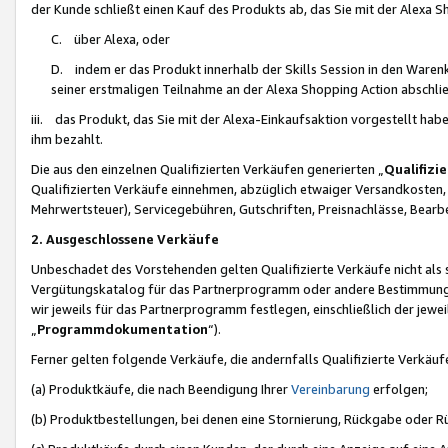
der Kunde schließt einen Kauf des Produkts ab, das Sie mit der Alexa 
C. über Alexa, oder
D. indem er das Produkt innerhalb der Skills Session in den Waren
seiner erstmaligen Teilnahme an der Alexa Shopping Action abschlie
iii. das Produkt, das Sie mit der Alexa-Einkaufsaktion vorgestellt ha
ihm bezahlt.
Die aus den einzelnen Qualifizierten Verkäufen generierten „
Qualifizi
Qualifizierten Verkäufe einnehmen, abzüglich etwaiger Versandkosten
Mehrwertsteuer), Servicegebühren, Gutschriften, Preisnachlässe, Bear
2. Ausgeschlossene Verkäufe
Unbeschadet des Vorstehenden gelten Qualifizierte Verkäufe nicht als
Vergütungskatalog für das Partnerprogramm oder andere Bestimmungen,
wir jeweils für das Partnerprogramm festlegen, einschließlich der jewe
„
Programmdokumentation
“).
Ferner gelten folgende Verkäufe, die andernfalls Qualifizierte Verkä
(a) Produktkäufe, die nach Beendigung Ihrer
Vereinbarung
erfolgen;
(b) Produktbestellungen, bei denen eine Stornierung, Rückgabe oder R