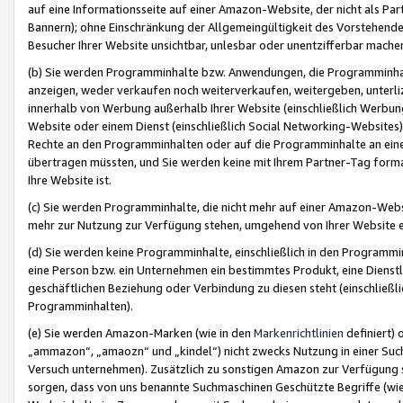
auf eine Informationsseite auf einer Amazon-Website, der nicht als Part
Bannern); ohne Einschränkung der Allgemeingültigkeit des Vorstehende
Besucher Ihrer Website unsichtbar, unlesbar oder unentzifferbar mache
(b) Sie werden Programminhalte bzw. Anwendungen, die Programminhalt
anzeigen, weder verkaufen noch weiterverkaufen, weitergeben, unterli
innerhalb von Werbung außerhalb Ihrer Website (einschließlich Werbun
Website oder einem Dienst (einschließlich Social Networking-Website
Rechte an den Programminhalten oder auf die Programminhalte an eine a
übertragen müssten, und Sie werden keine mit Ihrem Partner-Tag formati
Ihre Website ist.
(c) Sie werden Programminhalte, die nicht mehr auf einer Amazon-Websit
mehr zur Nutzung zur Verfügung stehen, umgehend von Ihrer Website e
(d) Sie werden keine Programminhalte, einschließlich in den Programmin
eine Person bzw. ein Unternehmen ein bestimmtes Produkt, eine Dienstle
geschäftlichen Beziehung oder Verbindung zu diesen steht (einschließli
Programminhalten).
(e) Sie werden Amazon-Marken (wie in den
Markenrichtlinien
definiert) 
„ammazon“, „amaozn“ und „kindel“) nicht zwecks Nutzung in einer Suc
Versuch unternehmen). Zusätzlich zu sonstigen Amazon zur Verfügung 
sorgen, dass von uns benannte Suchmaschinen Geschützte Begriffe (wie 