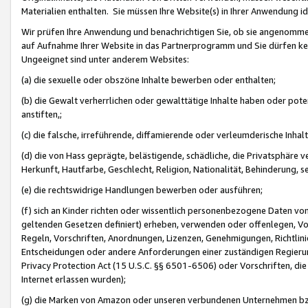
Materialien enthalten. Sie müssen Ihre Website(s) in Ihrer Anwendung ide
Wir prüfen Ihre Anwendung und benachrichtigen Sie, ob sie angenommen
auf Aufnahme Ihrer Website in das Partnerprogramm und Sie dürfen kei
Ungeeignet sind unter anderem Websites:
(a) die sexuelle oder obszöne Inhalte bewerben oder enthalten;
(b) die Gewalt verherrlichen oder gewalttätige Inhalte haben oder pot
anstiften,;
(c) die falsche, irreführende, diffamierende oder verleumderische Inha
(d) die von Hass geprägte, belästigende, schädliche, die Privatsphäre v
Herkunft, Hautfarbe, Geschlecht, Religion, Nationalität, Behinderung, 
(e) die rechtswidrige Handlungen bewerben oder ausführen;
(f) sich an Kinder richten oder wissentlich personenbezogene Daten vo
geltenden Gesetzen definiert) erheben, verwenden oder offenlegen, Vo
Regeln, Vorschriften, Anordnungen, Lizenzen, Genehmigungen, Richtlini
Entscheidungen oder andere Anforderungen einer zuständigen Regierung
Privacy Protection Act (15 U.S.C. §§ 6501-6506) oder Vorschriften, di
Internet erlassen wurden);
(g) die Marken von Amazon oder unseren verbundenen Unternehmen b