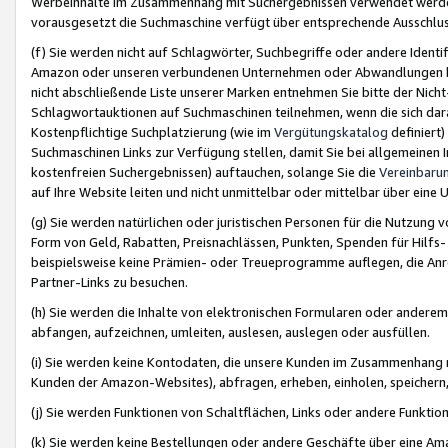
Werbeinhalte im Zusammenhang mit Suchergebnissen verwendet werden,
vorausgesetzt die Suchmaschine verfügt über entsprechende Ausschlu
(f) Sie werden nicht auf Schlagwörter, Suchbegriffe oder andere Ident
Amazon oder unseren verbundenen Unternehmen oder Abwandlungen bzw
nicht abschließende Liste unserer Marken entnehmen Sie bitte der Nich
Schlagwortauktionen auf Suchmaschinen teilnehmen, wenn die sich da
Kostenpflichtige Suchplatzierung (wie im
Vergütungskatalog
definiert
Suchmaschinen Links zur Verfügung stellen, damit Sie bei allgemeinen I
kostenfreien Suchergebnissen) auftauchen, solange Sie die
Vereinbaru
auf Ihre Website leiten und nicht unmittelbar oder mittelbar über eine
(g) Sie werden natürlichen oder juristischen Personen für die Nutzung 
Form von Geld, Rabatten, Preisnachlässen, Punkten, Spenden für Hilfs
beispielsweise keine Prämien- oder Treueprogramme auflegen, die Anrei
Partner-Links zu besuchen.
(h) Sie werden die Inhalte von elektronischen Formularen oder anderem M
abfangen, aufzeichnen, umleiten, auslesen, auslegen oder ausfüllen.
(i) Sie werden keine Kontodaten, die unsere Kunden im Zusammenhang 
Kunden der Amazon-Websites), abfragen, erheben, einholen, speichern,
(j) Sie werden Funktionen von Schaltflächen, Links oder andere Funkti
(k) Sie werden keine Bestellungen oder andere Geschäfte über eine Ama