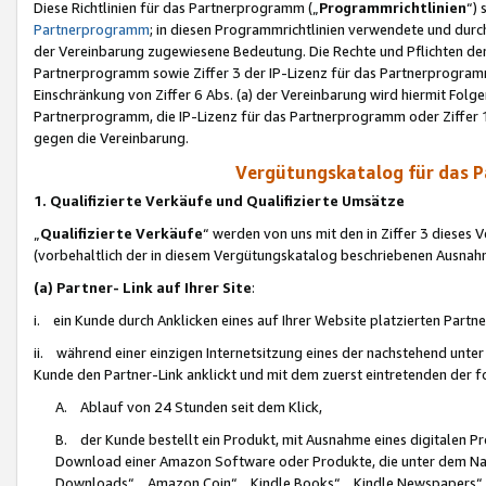
Diese Richtlinien für das Partnerprogramm („
Programmrichtlinien
“)
Partnerprogramm
; in diesen Programmrichtlinien verwendete und durch
der Vereinbarung zugewiesene Bedeutung. Die Rechte und Pflichten de
Partnerprogramm sowie Ziffer 3 der IP-Lizenz für das Partnerprogram
Einschränkung von Ziffer 6 Abs. (a) der Vereinbarung wird hiermit Fol
Partnerprogramm, die IP-Lizenz für das Partnerprogramm oder Ziffer 1
gegen die Vereinbarung.
Vergütungskatalog für das 
1. Qualifizierte Verkäufe und Qualifizierte Umsätze
„
Qualifizierte Verkäufe
“ werden von uns mit den in Ziffer 3 diese
(vorbehaltlich der in diesem Vergütungskatalog beschriebenen Ausnah
(a) Partner- Link auf Ihrer Site
:
i. ein Kunde durch Anklicken eines auf Ihrer Website platzierten Part
ii. während einer einzigen Internetsitzung eines der nachstehend unter (i)
Kunde den Partner-Link anklickt und mit dem zuerst eintretenden der f
A. Ablauf von 24 Stunden seit dem Klick,
B. der Kunde bestellt ein Produkt, mit Ausnahme eines digitalen P
Download einer Amazon Software oder Produkte, die unter dem N
Downloads“, „Amazon Coin“, „Kindle Books“, „Kindle Newspapers“, „