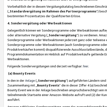
Vorbehaltlich der in diesem Vergütungskatalog beschriebenen Einschr
(„
Standardvergütung im Rahmen des Partnerprogramms
“) besc
bestimmten Prozentsatzes der Qualifizierten Erlöse.
4. Sondervergütung oder Werbeaktionen
Gelegentlich können wir Sonderprogramme oder Werbeaktionen auflegen,
oder alternative Vergütung („
Sondervergütung
”) zu verdienen. Amazo
Sonderprogramme oder Werbeaktionen jederzeit ganz oder teilweise einz
Sonderprogramme oder Werbeaktionen (auch Sonderprogramme oder We
Produktverkäufen kommt) disqualifizierende Ausschlusstatbestände, di
Programmdokumentation im Hinblick auf Produktverkäufe geltende E
Werbeaktionen.
Folgende Sondervergütungen sind derzeit verfügbar:
hier
.
(a) Bounty Events
In den in der
Anlage
(„
Sondervergütung
“) aufgeführten Ländern sind
Zusammenhang mit „
Bounty Events
“ die in dieser Ziffer 4 (a) besch
Bounty Event wie in der Anlage beschrieben anspruchsberechtigt sein mu
teilnehmende Startseite einer Amazon-Website aufruft und (2) der Kun
ausführt.
Amazon zahlt keine Sondervergütung, wenn das zugrundeliegende Boun