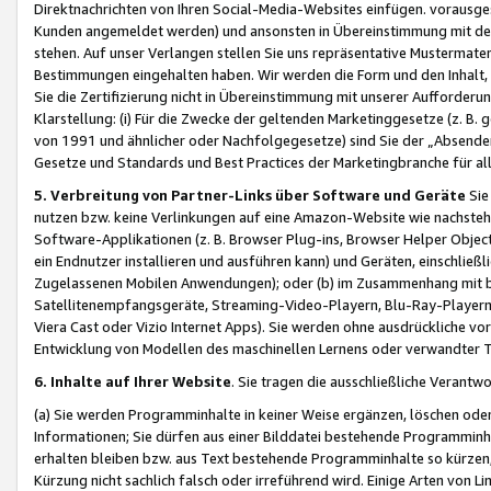
Direktnachrichten von Ihren Social-Media-Websites einfügen. vorausg
Kunden angemeldet werden) und ansonsten in Übereinstimmung mit der
stehen. Auf unser Verlangen stellen Sie uns repräsentative Mustermater
Bestimmungen eingehalten haben. Wir werden die Form und den Inhalt, di
Sie die Zertifizierung nicht in Übereinstimmung mit unserer Aufforderu
Klarstellung: (i) Für die Zwecke der geltenden Marketinggesetze (z. 
von 1991 und ähnlicher oder Nachfolgegesetze) sind Sie der „Absender“ j
Gesetze und Standards und Best Practices der Marketingbranche für 
5. Verbreitung von Partner-Links über Software und Geräte
Sie
nutzen bzw. keine Verlinkungen auf eine Amazon-Website wie nachsteh
Software-Applikationen (z. B. Browser Plug-ins, Browser Helper Objec
ein Endnutzer installieren und ausführen kann) und Geräten, einschlie
Zugelassenen Mobilen Anwendungen); oder (b) im Zusammenhang mit bzw.
Satellitenempfangsgeräte, Streaming-Video-Playern, Blu-Ray-Playern 
Viera Cast oder Vizio Internet Apps). Sie werden ohne ausdrückliche v
Entwicklung von Modellen des maschinellen Lernens oder verwandter 
6. Inhalte auf Ihrer Website
. Sie tragen die ausschließliche Verantwo
(a) Sie werden Programminhalte in keiner Weise ergänzen, löschen oder
Informationen; Sie dürfen aus einer Bilddatei bestehende Programminhal
erhalten bleiben bzw. aus Text bestehende Programminhalte so kürzen, 
Kürzung nicht sachlich falsch oder irreführend wird. Einige Arten von L