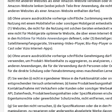
nicht mit anderen Websites als einer Amazon-Website verlinken oder i
Amazon-Website lenken (wobei jedoch Teile Ihrer Anwendung, die nich
anderen Websites als einer Amazon-Website enthalten dürfen).
(d) Ohne unsere ausdrückliche vorherige schriftliche Zustimmung werd
Nutzung mit einem Mobiltelefon oder sonstigen Mobilgerät entwickelt
(1) Websites, die nicht für die Nutzung mit solchen Geräten entwickelt
eine nicht für Mobilgeräte optimierte Website, die über einen Interne
in den
Richtlinie für Mobile Anwendungen
definiert, oder (3) Beistellge
Satellitenempfangsgeräte, Streaming-Video-Player, Blu-Ray-Player ode
Cast oder Vizio Internet-Apps).
(e) Ohne unsere ausdrückliche vorherige schriftliche Genehmigung dürfe
verwenden, um Produkt-Werbeinhalte zu aggregieren, zu analysieren, 
anderen Anwendungen, die für die Verwendung durch Personen oder Or
für die direkte Schulung oder Feinabstimmung eines maschinellen Lern
(f) Sie werden (i) nicht in irgendeiner Weise in die Funktionalität ode
entsprechenden Versuch unternehmen; (ii) keine Produktwerbungsinha
Kontaktaufnahme mit Verkäufern oder Kunden oder sonstiger Werbeaktiv
API, Datenfeeds, Produktwerbungsinhalten oder Spezifikationen erschei
Eigentumsrechte oder gewerblicher Schutzrechte, nicht entfernen, verd
(g) Sie werden nicht versuchen, (i) die Spezifikationen oder die in de
manipulieren, zu reparieren oder anderweitig abgeleitete Werke davon z