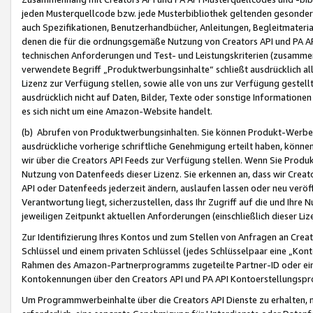
jeden Musterquellcode bzw. jede Musterbibliothek geltenden gesonder
auch Spezifikationen, Benutzerhandbücher, Anleitungen, Begleitmaterial
denen die für die ordnungsgemäße Nutzung von Creators API und PA A
technischen Anforderungen und Test- und Leistungskriterien (zusammen
verwendete Begriff „Produktwerbungsinhalte“ schließt ausdrücklich al
Lizenz zur Verfügung stellen, sowie alle von uns zur Verfügung gestel
ausdrücklich nicht auf Daten, Bilder, Texte oder sonstige Informatione
es sich nicht um eine Amazon-Website handelt.
(b) Abrufen von Produktwerbungsinhalten. Sie können Produkt-Werbein
ausdrückliche vorherige schriftliche Genehmigung erteilt haben, könn
wir über die Creators API Feeds zur Verfügung stellen. Wenn Sie Produk
Nutzung von Datenfeeds dieser Lizenz. Sie erkennen an, dass wir Creat
API oder Datenfeeds jederzeit ändern, auslaufen lassen oder neu veröffe
Verantwortung liegt, sicherzustellen, dass Ihr Zugriff auf die und Ihr
jeweiligen Zeitpunkt aktuellen Anforderungen (einschließlich dieser Liz
Zur Identifizierung Ihres Kontos und zum Stellen von Anfragen an Crea
Schlüssel und einem privaten Schlüssel (jedes Schlüsselpaar eine „Kon
Rahmen des Amazon-Partnerprogramms zugeteilte Partner-ID oder ein
Kontokennungen über den Creators API und PA API Kontoerstellungspro
Um Programmwerbeinhalte über die Creators API Dienste zu erhalten, m