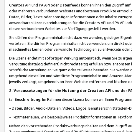
Creators API und PA API oder Datenfeeds können Ihnen den Zugriff auf D
oder mehreren verbundenen Websites angebotenen Produkte ermögliche
Daten, Bilder, Texte oder sonstigen Informationen oder Inhalte zuzugre
anwendbaren Lizenzvereinbarungen für die Creators API und PA API od
diesen verbundenen Websites zur Verfügung gestellt werden.
Sie dürfen den Programminhalt nicht dazu verwenden, geistiges Eigent
verletzen. Sie dürfen Programminhalte nicht verwenden, um direkt ode
maschinelles Lernen oder verwandte Technologien zu entwickeln oder zu
Die Lizenz endet mit sofortiger Wirkung automatisch, wenn Sie zu irg
Vergütungskatalog definiert) nicht rechtzeitig erfüllen bzw. ansonsten
schriftliche Mitteilung an Sie ganz oder teilweise beenden. Sie werden
umgehend einstellen und sämtliche Programminhalte und Amazon-Marke
jeweils verlangt, umgehend von Ihrer Website entfernen und löschen od
2. Voraussetzungen für die Nutzung der Creators API und der P
(a)
Beschreibung
. Im Rahmen dieser Lizenz können wir Ihnen Programmi
• Daten, Bilder, Audio-Dateien, Videos, Logos, Benutzerschnittstellen-
• Textmaterialien, wie beispielsweise Produktinformationen in Textfor
Neben den vorstehenden Produktwerbungsinhalten und dem Zugriff auf 
Zusammenhang mit Creators API und PA API Musterquellcodes und -bibli