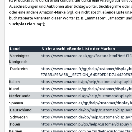
(c) Produktkäufe durch einen Kunden, der durch eine Anzeige auf eine 
Ausschreibungen und Auktionen über Schlagwörter, Suchbegriffe oder 
oder eine andere Amazon-Marke (vgl. die nicht abschließende Liste un
buchstabierte Varianten dieser Wörter (z. B. „ammazon“, „amaozn“ und „
Suchplatzierung
”);
Land
Nicht abschließende Liste der Marken
Vereinigtes
https://www.amazon.co.uk/gp/feature.html?ie=U
Königreich
Frankreich
https://www.amazon.fr/gp/help/customer/displa
E78834F9BA58__SECTION_64DE0ED1D744420E9
Italien
https://www.amazon.it/gp/help/customer/display
Irland
https://www.amazon.ie/gp/help/customer/displa
Niederlande
https://www.amazon.nl/gp/help/customer/display
Spanien
https://www.amazon.es/gp/help/customer/display
Deutschland
https://www.amazon.de/gp/help/customer/displa
Schweden
https://www.amazon.de/gp/help/customer/displa
Polen
https://www.amazon.pl/gp/help/customer/display
Belgien
https://www.amazon.com.be/gp/help/customer/d