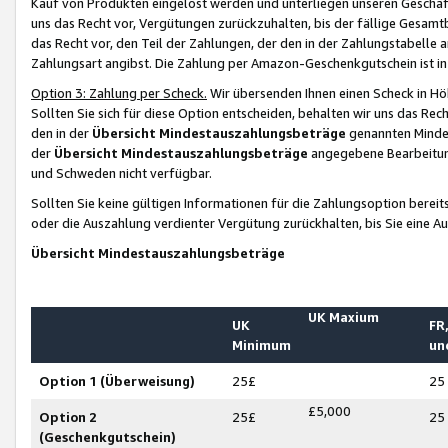
Kauf von Produkten eingelöst werden und unterliegen unseren Geschäf
uns das Recht vor, Vergütungen zurückzuhalten, bis der fällige Gesamt
das Recht vor, den Teil der Zahlungen, der den in der Zahlungstabelle 
Zahlungsart angibst. Die Zahlung per Amazon-Geschenkgutschein ist in
Option 3: Zahlung per Scheck.
Wir übersenden Ihnen einen Scheck in Höh
Sollten Sie sich für diese Option entscheiden, behalten wir uns das Rec
den in der
Übersicht Mindestauszahlungsbeträge
genannten Mindest
der
Übersicht Mindestauszahlungsbeträge
angegebene Bearbeitung
und Schweden nicht verfügbar.
Sollten Sie keine gültigen Informationen für die Zahlungsoption bereit
oder die Auszahlung verdienter Vergütung zurückhalten, bis Sie eine A
Übersicht Mindestauszahlungsbeträge
UK Maxium
UK
FR,
Minimum
un
Option 1 (Überweisung)
25£
25
£5,000
Option 2
25£
25
(Geschenkgutschein)