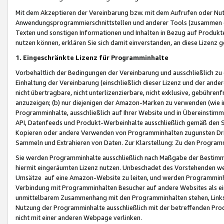
Mit dem Akzeptieren der Vereinbarung bzw. mit dem Aufrufen oder Nutz
Anwendungsprogrammierschnittstellen und anderer Tools (zusammen die
Texten und sonstigen Informationen und Inhalten in Bezug auf Produkte
nutzen können, erklären Sie sich damit einverstanden, an diese Lizenz 
1. Eingeschränkte Lizenz für Programminhalte
Vorbehaltlich der Bedingungen der Vereinbarung und ausschließlich z
Einhaltung der Vereinbarung (einschließlich dieser Lizenz und der ande
nicht übertragbare, nicht unterlizenzierbare, nicht exklusive, gebühren
anzuzeigen; (b) nur diejenigen der Amazon-Marken zu verwenden (wie in 
Programminhalte, ausschließlich auf Ihrer Website und in Übereinstimmu
API, Datenfeeds und Produkt-Werbeinhalte ausschließlich gemäß den Spe
Kopieren oder andere Verwenden von Programminhalten zugunsten Dri
Sammeln und Extrahieren von Daten. Zur Klarstellung: Zu den Program
Sie werden Programminhalte ausschließlich nach Maßgabe der Besti
hiermit eingeräumten Lizenz nutzen. Unbeschadet des Vorstehenden we
Umsätze auf eine Amazon-Website zu leiten, und werden Programminhal
Verbindung mit Programminhalten Besucher auf andere Websites als ein
unmittelbarem Zusammenhang mit den Programminhalten stehen, Links z
Nutzung der Programminhalte ausschließlich mit der betreffenden Pr
nicht mit einer anderen Webpage verlinken.