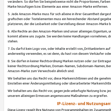
verändern. So dürfen Sie beispielsweise nicht die Proportionen, Farb
Marke hinzufügen bzw. Elemente aus einer Amazon-Marke entfernen.
5. Jede Amazon-Marke muss für sich alleine in ihrer Gesamtheit darge
grafischen oder Textelementen muss ein hinreichender Abstand gegebe
platzieren, der die Lesbarkeit oder Darstellung dieser Amazon-Marke b
6. Alle Rechte an den Amazon-Marken sind unser alleiniges Eigentum, 
kommt alleine uns zugute. Sie werden keine Handlungen vornehmen, 
stehen.
7. Du darfst kein Logo von, oder Inhalte erstellt von,
Drittanbietern au
anderweitig verwenden, es sei denn, du hast von diesem Verkäufer oder
8. Sie dürfen in keiner Rechtsordnung Marken nutzen oder zur Eintragu
keiner Rechtsordnung Marken, Domain-Namen, Subdomain-Namen, Benu
Amazon-Marke zum Verwechseln ähnlich sind.
Wir behalten uns das Recht vor, diese Markenrichtlinien und die gene
Einstellen einer Änderungsmitteilung oder überarbeiteter Markenricht
Wir behalten uns das Recht vor, gegen jede unbefugte Nutzung bzw. jede 
unserem alleinigen Ermessen angemessene Maßnahmen zu ergreifen.
IP-Lizenz- und Nutzungsan
Diese Lizenz regelt Ihre Nutzung von Programminhalten im Zusammen