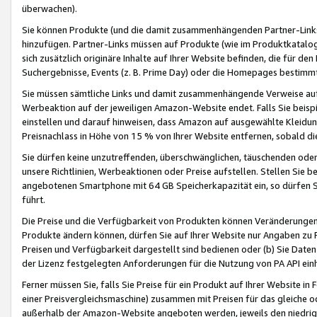
überwachen).
Sie können Produkte (und die damit zusammenhängenden Partner-Links)
hinzufügen. Partner-Links müssen auf Produkte (wie im Produktkatalog de
sich zusätzlich originäre Inhalte auf Ihrer Website befinden, die für 
Suchergebnisse, Events (z. B. Prime Day) oder die Homepages bestimmte
Sie müssen sämtliche Links und damit zusammenhängende Verweise auf z
Werbeaktion auf der jeweiligen Amazon-Website endet. Falls Sie beisp
einstellen und darauf hinweisen, dass Amazon auf ausgewählte Kleidun
Preisnachlass in Höhe von 15 % von Ihrer Website entfernen, sobald di
Sie dürfen keine unzutreffenden, überschwänglichen, täuschenden od
unsere Richtlinien, Werbeaktionen oder Preise aufstellen. Stellen Sie 
angebotenen Smartphone mit 64 GB Speicherkapazität ein, so dürfen S
führt.
Die Preise und die Verfügbarkeit von Produkten können Veränderungen 
Produkte ändern können, dürfen Sie auf Ihrer Website nur Angaben zu P
Preisen und Verfügbarkeit dargestellt sind bedienen oder (b) Sie Daten
der Lizenz festgelegten Anforderungen für die Nutzung von PA API einh
Ferner müssen Sie, falls Sie Preise für ein Produkt auf Ihrer Website in 
einer Preisvergleichsmaschine) zusammen mit Preisen für das gleiche o
außerhalb der Amazon-Website angeboten werden, jeweils den niedrigst