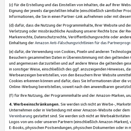
(c) für die Erstellung und das Einstellen von Inhalten, die auf Ihrer We
Eignung der jeweils dargestellten Inhalte (einschließlich sämtlicher 
Informationen, die Sie in einen Partner-Link aufnehmen oder mit diese
(d) dafür, dass die Nutzung der Programminhalte, Ihrer Website und des 
Verletzung oder missbräuchliche Ausübung unserer Rechte bzw. der Recht
Markenrechte, Datenschutzrechte, Veröffentlichungsrechte oder anderer
Einhaltung der
Amazon Anti-Fälschungsrichtlinien für das Partnerpro
(e) dafür, die Verwendung von Cookies, Pixeln und anderen Technologien
Besuchern gesammelten Daten in Übereinstimmung mit den geltenden Ge
und angemessen darzustellen und auf andere Weise die geltenden geset
in sonstiger Weise, einschließlich des ggf. anzuzeigenden Hinweises, d
Werbeanzeigen bereitstellen, von den Besuchern Ihrer Website unmitte
Cookies erkennen können und dafür, dass Sie Informationen über die v
Online-Werbung bereitstellen, soweit nach den anwendbaren gesetzlic
(f) für Ihre Nutzung, der Programminhalte und der Amazon-Marken, u
4. Werbeeinschränkungen.
Sie werden sich nicht an Werbe-, Market
Unternehmen oder in Verbindung mit einer Amazon-Website oder dem Pa
Vereinbarung
gestattet sind. Sie werden sich nicht an Werbeaktivitäten
Logos von uns oder unseren Partnern (einschließlich Amazon-Marken), 
E-Books, physischen Postsendungen, physischen Dokumenten oder in 