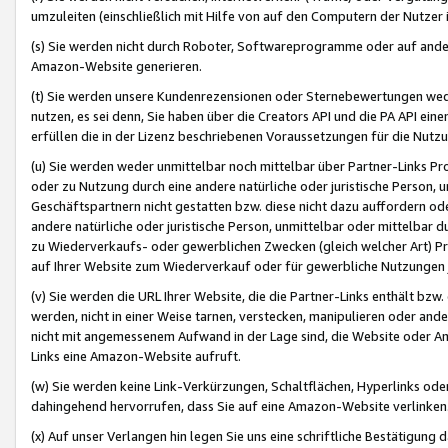
umzuleiten (einschließlich mit Hilfe von auf den Computern der Nutzer i
(s) Sie werden nicht durch Roboter, Softwareprogramme oder auf andere
Amazon-Website generieren.
(t) Sie werden unsere Kundenrezensionen oder Sternebewertungen wed
nutzen, es sei denn, Sie haben über die Creators API und die PA API e
erfüllen die in der Lizenz beschriebenen Voraussetzungen für die Nutzu
(u) Sie werden weder unmittelbar noch mittelbar über Partner-Links P
oder zu Nutzung durch eine andere natürliche oder juristische Person,
Geschäftspartnern nicht gestatten bzw. diese nicht dazu auffordern od
andere natürliche oder juristische Person, unmittelbar oder mittelbar
zu Wiederverkaufs- oder gewerblichen Zwecken (gleich welcher Art) 
auf Ihrer Website zum Wiederverkauf oder für gewerbliche Nutzungen 
(v) Sie werden die URL Ihrer Website, die die Partner-Links enthält b
werden, nicht in einer Weise tarnen, verstecken, manipulieren oder and
nicht mit angemessenem Aufwand in der Lage sind, die Website oder A
Links eine Amazon-Website aufruft.
(w) Sie werden keine Link-Verkürzungen, Schaltflächen, Hyperlinks ode
dahingehend hervorrufen, dass Sie auf eine Amazon-Website verlinken
(x) Auf unser Verlangen hin legen Sie uns eine schriftliche Bestätigung