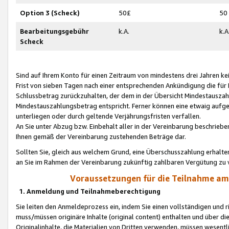
Option 3 (Scheck)
50£
50
Bearbeitungsgebühr
k.A.
k.A
Scheck
Sind auf Ihrem Konto für einen Zeitraum von mindestens drei Jahren kein
Frist von sieben Tagen nach einer entsprechenden Ankündigung die für
Schlussbetrag zurückzuhalten, der dem in der Übersicht Mindestausz
Mindestauszahlungsbetrag entspricht. Ferner können eine etwaig aufg
unterliegen oder durch geltende Verjährungsfristen verfallen.
An Sie unter Abzug bzw. Einbehalt aller in der Vereinbarung beschrieb
Ihnen gemäß der Vereinbarung zustehenden Beträge dar.
Sollten Sie, gleich aus welchem Grund, eine Überschusszahlung erhalte
an Sie im Rahmen der Vereinbarung zukünftig zahlbaren Vergütung zu 
Voraussetzungen für die Teilnahme a
1. Anmeldung und Teilnahmeberechtigung
Sie leiten den Anmeldeprozess ein, indem Sie einen vollständigen und 
muss/müssen originäre Inhalte (original content) enthalten und über d
Originalinhalte, die Materialien von Dritten verwenden, müssen wese