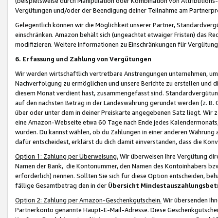
(beispielsweise durch Manipulation oder Kombination von Attributions-
Vergütungen und/oder der Beendigung deiner Teilnahme am Partnerp
Gelegentlich können wir die Möglichkeit unserer Partner, Standardv
einschränken. Amazon behält sich (ungeachtet etwaiger Fristen) das Re
modifizieren. Weitere Informationen zu Einschränkungen für Vergütung
6. Erfassung und Zahlung von Vergütungen
Wir werden wirtschaftlich vertretbare Anstrengungen unternehmen, um 
Nachverfolgung zu ermöglichen und unsere Berichte zu erstellen und di
diesem Monat verdient hast, zusammengefasst sind. Standardvergütung
auf den nächsten Betrag in der Landeswährung gerundet werden (z. B. C
über oder unter dem in deiner Preiskarte angegebenen Satz liegt. Wir
eine Amazon-Webseite etwa 60 Tage nach Ende jedes Kalendermonats, i
wurden. Du kannst wählen, ob du Zahlungen in einer anderen Währung
dafür entscheidest, erklärst du dich damit einverstanden, dass die K
Option 1: Zahlung per Überweisung.
Wir überweisen Ihre Vergütung dir
Namen der Bank, die Kontonummer, den Namen des Kontoinhabers bzw. a
erforderlich) nennen. Sollten Sie sich für diese Option entscheiden, be
fällige Gesamtbetrag den in der
Übersicht Mindestauszahlungsbet
Option 2: Zahlung per Amazon-Geschenkgutschein.
Wir übersenden Ihne
Partnerkonto genannte Haupt-E-Mail-Adresse. Diese Geschenkgutschei