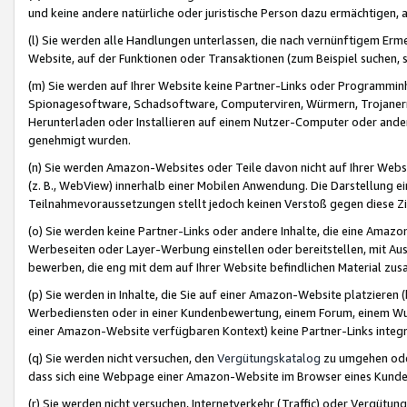
und keine andere natürliche oder juristische Person dazu ermächtigen, a
(l) Sie werden alle Handlungen unterlassen, die nach vernünftigem Erme
Website, auf der Funktionen oder Transaktionen (zum Beispiel suchen, s
(m) Sie werden auf Ihrer Website keine Partner-Links oder Programmin
Spionagesoftware, Schadsoftware, Computerviren, Würmern, Trojaner
Herunterladen oder Installieren auf einem Nutzer-Computer oder ande
genehmigt wurden.
(n) Sie werden Amazon-Websites oder Teile davon nicht auf Ihrer Websi
(z. B., WebView) innerhalb einer Mobilen Anwendung. Die Darstellung ein
Teilnahmevoraussetzungen stellt jedoch keinen Verstoß gegen diese Zif
(o) Sie werden keine Partner-Links oder andere Inhalte, die eine Am
Werbeseiten oder Layer-Werbung einstellen oder bereitstellen, mit Au
bewerben, die eng mit dem auf Ihrer Website befindlichen Material z
(p) Sie werden in Inhalte, die Sie auf einer Amazon-Website platzier
Werbediensten oder in einer Kundenbewertung, einem Forum, einem Wun
einer Amazon-Website verfügbaren Kontext) keine Partner-Links integr
(q) Sie werden nicht versuchen, den
Vergütungskatalog
zu umgehen oder
dass sich eine Webpage einer Amazon-Website im Browser eines Kunden 
(r) Sie werden nicht versuchen, Internetverkehr (Traffic) oder Vergü