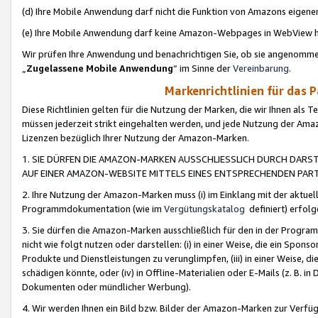
(d) Ihre Mobile Anwendung darf nicht die Funktion von Amazons eige
(e) Ihre Mobile Anwendung darf keine Amazon-Webpages in WebView 
Wir prüfen Ihre Anwendung und benachrichtigen Sie, ob sie angenomm
„
Zugelassene Mobile Anwendung
“ im Sinne der
Vereinbarung
.
Markenrichtlinien für das 
Diese Richtlinien gelten für die Nutzung der Marken, die wir Ihnen als 
müssen jederzeit strikt eingehalten werden, und jede Nutzung der Ama
Lizenzen bezüglich Ihrer Nutzung der Amazon-Marken.
1. SIE DÜRFEN DIE AMAZON-MARKEN AUSSCHLIESSLICH DURCH DARS
AUF EINER AMAZON-WEBSITE MITTELS EINES ENTSPRECHENDEN PART
2. Ihre Nutzung der Amazon-Marken muss (i) im Einklang mit der aktuells
Programmdokumentation (wie im
Vergütungskatalog
definiert) erfolg
3. Sie dürfen die Amazon-Marken ausschließlich für den in der Progr
nicht wie folgt nutzen oder darstellen: (i) in einer Weise, die ein Spo
Produkte und Dienstleistungen zu verunglimpfen, (iii) in einer Weise
schädigen könnte, oder (iv) in Offline-Materialien oder E-Mails (z. B.
Dokumenten oder mündlicher Werbung).
4. Wir werden Ihnen ein Bild bzw. Bilder der Amazon-Marken zur Verfüg