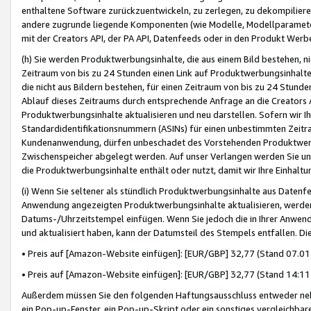
enthaltene Software zurückzuentwickeln, zu zerlegen, zu dekompilier
andere zugrunde liegende Komponenten (wie Modelle, Modellparameter
mit der Creators API, der PA API, Datenfeeds oder in den Produkt Werb
(h) Sie werden Produktwerbungsinhalte, die aus einem Bild bestehen, ni
Zeitraum von bis zu 24 Stunden einen Link auf Produktwerbungsinhalte
die nicht aus Bildern bestehen, für einen Zeitraum von bis zu 24 Stund
Ablauf dieses Zeitraums durch entsprechende Anfrage an die Creators 
Produktwerbungsinhalte aktualisieren und neu darstellen. Sofern wir Ih
Standardidentifikationsnummern (ASINs) für einen unbestimmten Zeitra
Kundenanwendung, dürfen unbeschadet des Vorstehenden Produktwerbu
Zwischenspeicher abgelegt werden. Auf unser Verlangen werden Sie un
die Produktwerbungsinhalte enthält oder nutzt, damit wir Ihre Einhalt
(i) Wenn Sie seltener als stündlich Produktwerbungsinhalte aus Datenfe
Anwendung angezeigten Produktwerbungsinhalte aktualisieren, werden 
Datums-/Uhrzeitstempel einfügen. Wenn Sie jedoch die in Ihrer Anwe
und aktualisiert haben, kann der Datumsteil des Stempels entfallen. Dies
• Preis auf [Amazon-Website einfügen]: [EUR/GBP] 32,77 (Stand 07.01.
• Preis auf [Amazon-Website einfügen]: [EUR/GBP] 32,77 (Stand 14:11 
Außerdem müssen Sie den folgenden Haftungsausschluss entweder neb
ein Pop-up-Fenster, ein Pop-up-Skript oder ein sonstiges vergleichba