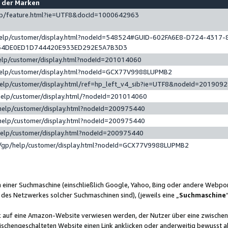
e der Marken
gp/feature.html?ie=UTF8&docId=1000642963
help/customer/display.html?nodeId=548524#GUID-602FA6E8-D724-4317-
64DE0ED1D744420E933ED292E5A7B3D3
elp/customer/display.html?nodeId=201014060
help/customer/display.html?nodeId=GCX77V9988LUPMB2
help/customer/display.html/ref=hp_left_v4_sib?ie=UTF8&nodeId=201909
help/customer/display.html/?nodeId=201014060
help/customer/display.html?nodeId=200975440
help/customer/display.html?nodeId=200975440
help/customer/display.html?nodeId=200975440
/gp/help/customer/display.html?nodeId=GCX77V9988LUPMB2
n einer Suchmaschine (einschließlich Google, Yahoo, Bing oder andere Webp
 des Netzwerkes solcher Suchmaschinen sind), (jeweils eine „
Suchmaschine
nk auf eine Amazon-Website verwiesen werden, der Nutzer über eine zwische
ischengeschalteten Website einen Link anklicken oder anderweitig bewusst a