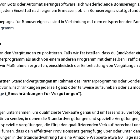
 von Bots oder Automatisierungssoftware, sich wiederholende Bonusereignisse
n jedem Einzelfall nach eigenem Ermessen, ob ein Bonusereignis stattgefund
epages für Bonusereignisse sind in Verbindung mit dem entsprechenden Bonu
rogramm
.
n
den Vergütungen zu profitieren. Falls wir feststellen, dass du (und/oder ein
erprogramm als auch von einem anderen Programm mit demselben Traffic ei
n wir Maßnahmen ergreifen, einschließlich der Einbehaltung von Vergütunge
r Partner, Standardvergütungen im Rahmen des Partnerprogramms oder Sonde
ht vor, Einschränkungen jederzeit ganz oder teilweise aufzuheben oder zu mod
ge
(„
Einschränkungen für Vergütungen
“).
ngen unternehmen, um qualifizierte Verkäufe genau und umfassend zu verfol
dir zu senden, in denen die Standardvergütungen und spezielle Vergütungen, 
pezielle Vergütungen, die für jeden qualifizierenden Verkauf berechnet un
 führen, dass dein effektiver Provisionssatz geringfügig über oder unter dem
ungen in der Standardwährung für eine Amazon-Webseite etwa 60 Tage nach