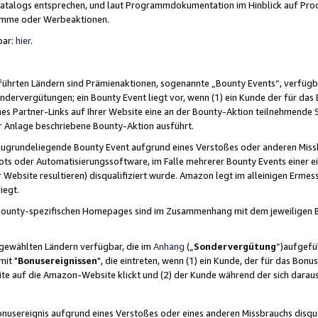
skatalogs entsprechen, und laut Programmdokumentation im Hinblick auf Pr
amme oder Werbeaktionen.
bar:
hier
.
führten Ländern sind Prämienaktionen, sogenannte „Bounty Events“, verfügb
Sondervergütungen; ein Bounty Event liegt vor, wenn (1) ein Kunde der für da
nes Partner-Links auf Ihrer Website eine an der Bounty-Aktion teilnehmende 
er Anlage beschriebene Bounty-Aktion ausführt.
ugrundeliegende Bounty Event aufgrund eines Verstoßes oder anderen Miss
ots oder Automatisierungssoftware, im Falle mehrerer Bounty Events einer e
r Website resultieren) disqualifiziert wurde. Amazon legt im alleinigen Ermess
iegt.
n Bounty-spezifischen Homepages sind im Zusammenhang mit dem jeweiligen
sgewählten Ländern verfügbar, die im
Anhang
(„
Sondervergütung
“)aufgefüh
it "
Bonusereignissen
", die eintreten, wenn (1) ein Kunde, der für das Bon
bsite auf die Amazon-Website klickt und (2) der Kunde während der sich dar
usereignis aufgrund eines Verstoßes oder eines anderen Missbrauchs disqua