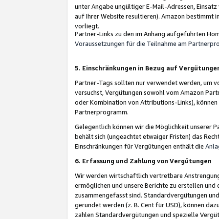
unter Angabe ungültiger E-Mail-Adressen, Einsatz
auf Ihrer Website resultieren). Amazon bestimmt i
vorliegt.
Partner-Links zu den im Anhang aufgeführten Hom
Voraussetzungen für die Teilnahme am Partnerp
5. Einschränkungen in Bezug auf Vergütunge
Partner-Tags sollten nur verwendet werden, um von 
versuchst, Vergütungen sowohl vom Amazon Partn
oder Kombination von Attributions-Links), könne
Partnerprogramm.
Gelegentlich können wir die Möglichkeit unsere
behält sich (ungeachtet etwaiger Fristen) das Rec
Einschränkungen für Vergütungen enthält die
Anla
6. Erfassung und Zahlung von Vergütungen
Wir werden wirtschaftlich vertretbare Anstrengu
ermöglichen und unsere Berichte zu erstellen und 
zusammengefasst sind. Standardvergütungen und s
gerundet werden (z. B. Cent für USD), können dazu
zahlen Standardvergütungen und spezielle Vergüt