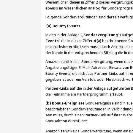
Wesentlichen denen in Ziffer 2 dieses Vergütung
ebenso im Wesentlichen analog für Sonderprogr
Folgende Sondervergütungen sind derzeit verfüg
(a) Bounty Events
In den in der
Anlage
(„
Sondervergütung
“) aufge
Events
“ die in dieser Ziffer 4 (a) beschriebenen 
anspruchsberechtigt sein muss, durch Anklicken ei
der Kunde in der entsprechenden Sitzung die in d
Amazon zahlt keine Sondervergütung, wenn das z
Angabe ungültiger E-Mail-Adressen, Einsatz von B
Bounty Events, die nicht aus Partner-Links auf Ihre
gegeben ist oder ein Verstoß oder Missbrauch vorl
Partner-Links auf die in der Anlage aufgeführte
die Teilnahme am Partnerprogramm
erlaubt.
(b) Bonus-Ereignisse
Bonusereignisse sind in au
beschriebenen Sondervergütungen in Verbindung m
sein muss, durch einen Partner-Link auf Ihrer We
Bonusaktion durchführt.
Amazon zahlt keine Sondervergütung, wenn ein Bon