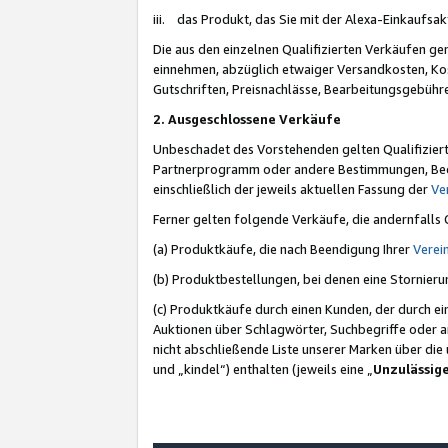
iii. das Produkt, das Sie mit der Alexa-Einkaufsa
Die aus den einzelnen Qualifizierten Verkäufen gen
einnehmen, abzüglich etwaiger Versandkosten, Ko
Gutschriften, Preisnachlässe, Bearbeitungsgebühr
2. Ausgeschlossene Verkäufe
Unbeschadet des Vorstehenden gelten Qualifiziert
Partnerprogramm oder andere Bestimmungen, Beding
einschließlich der jeweils aktuellen Fassung der
Ve
Ferner gelten folgende Verkäufe, die andernfalls
(a) Produktkäufe, die nach Beendigung Ihrer
Verei
(b) Produktbestellungen, bei denen eine Stornier
(c) Produktkäufe durch einen Kunden, der durch e
Auktionen über Schlagwörter, Suchbegriffe oder a
nicht abschließende Liste unserer Marken über di
und „kindel“) enthalten (jeweils eine „
Unzulässig