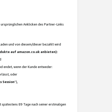
 ursprünglichen Anklicken des Partner-Links
laden und von diesem/dieser bezahlt wird
rodukte auf amazon.co.uk anbieten):
d
 und endet, wenn der Kunde entweder:
erlässt, oder
ls Session
“),
t spätestens 89 Tage nach seiner erstmaligen