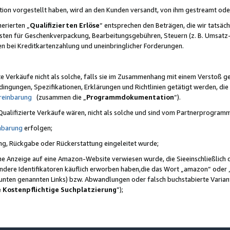
ktion vorgestellt haben, wird an den Kunden versandt, von ihm gestreamt od
erierten „
Qualifizierten Erlöse
“ entsprechen den Beträgen, die wir tatsäch
sten für Geschenkverpackung, Bearbeitungsgebühren, Steuern (z. B. Umsatz-
en bei Kreditkartenzahlung und uneinbringlicher Forderungen.
e Verkäufe nicht als solche, falls sie im Zusammenhang mit einem Verstoß 
ungen, Spezifikationen, Erklärungen und Richtlinien getätigt werden, die 
reinbarung
(zusammen die „
Programmdokumentation
“).
 Qualifizierte Verkäufe wären, nicht als solche und sind vom Partnerprogra
nbarung
erfolgen;
ung, Rückgabe oder Rückerstattung eingeleitet wurde;
ine Anzeige auf eine Amazon-Website verwiesen wurde, die Sieeinschließlich
ndere Identifikatoren käuflich erworben haben,die das Wort „amazon“ oder 
e unten genannten Links) bzw. Abwandlungen oder falsch buchstabierte Varia
e Kostenpflichtige Suchplatzierung
”);