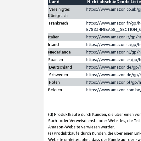
Land
Nicht abschließende List
Vereinigtes
https://www.amazon.co.uk/
Königreich
Frankreich
https://www.amazon.fr/gp/
E78834F9BA58__SECTION_
Italien
https://www.amazon.it/gp/h
Irland
https://www.amazon.ie/gp/
Niederlande
https://www.amazon.nl/gp/
Spanien
https://www.amazon.es/gp/
Deutschland
https://www.amazon.de/gp/
Schweden
https://www.amazon.de/gp/
Polen
https://www.amazon.pl/gp/
Belgien
https://www.amazon.com.be
(d) Produktkäufe durch Kunden, die über einen vo
Such- oder Verweisdienste oder Websites, die Teil
Amazon-Website verwiesen werden;
(e) Produktkäufe durch Kunden, die über einen Li
Website umleitet, ohne dass der Kunde auf der zw