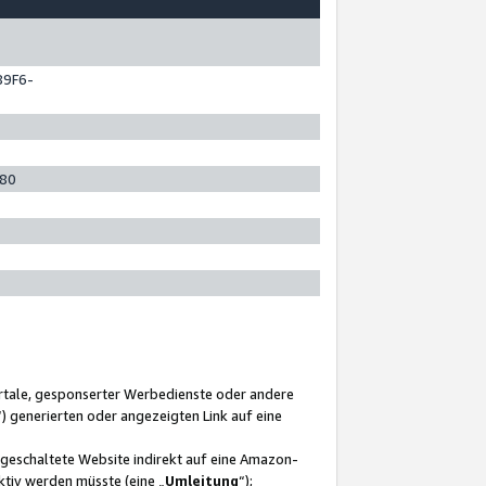
89F6-
280
ortale, gesponserter Werbedienste oder andere
“) generierten oder angezeigten Link auf eine
ngeschaltete Website indirekt auf eine Amazon-
ktiv werden müsste (eine „
Umleitung
“);