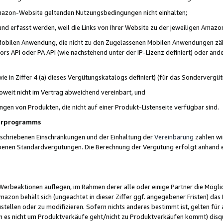
 Amazon-Website geltenden Nutzungsbedingungen nicht einhalten;
t und erfasst werden, weil die Links von Ihrer Website zu der jeweiligen Am
 Mobilen Anwendung, die nicht zu den Zugelassenen Mobilen Anwendungen zählt
s API oder PA API (wie nachstehend unter der IP-Lizenz definiert) oder ander
ie in Ziffer 4 (a) dieses Vergütungskatalogs definiert) (für das Sonderverg
weit nicht im Vertrag abweichend vereinbart, und
ngen von Produkten, die nicht auf einer Produkt-Listenseite verfügbar sind.
nerprogramms
eschriebenen Einschränkungen und der Einhaltung der
Vereinbarung
zahlen wir
ebenen Standardvergütungen. Die Berechnung der Vergütung erfolgt anhand e
beaktionen auflegen, im Rahmen derer alle oder einige Partner die Möglichk
Amazon behält sich (ungeachtet in dieser Ziffer ggf. angegebener Fristen) d
ustellen oder zu modifizieren. Sofern nichts anderes bestimmt ist, gelten 
s nicht um Produktverkäufe geht/nicht zu Produktverkäufen kommt) disqua