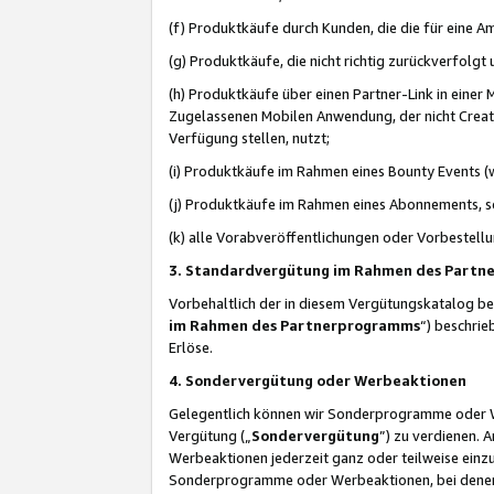
(f) Produktkäufe durch Kunden, die die für eine
(g) Produktkäufe, die nicht richtig zurückverfolg
(h) Produktkäufe über einen Partner-Link in einer
Zugelassenen Mobilen Anwendung, der nicht Creator
Verfügung stellen, nutzt;
(i) Produktkäufe im Rahmen eines Bounty Events (w
(j) Produktkäufe im Rahmen eines Abonnements, so
(k) alle Vorabveröffentlichungen oder Vorbestellu
3. Standardvergütung im Rahmen des Part
Vorbehaltlich der in diesem Vergütungskatalog b
im Rahmen des Partnerprogramms
“) beschri
Erlöse.
4. Sondervergütung oder Werbeaktionen
Gelegentlich können wir Sonderprogramme oder Wer
Vergütung („
Sondervergütung
”) zu verdienen. 
Werbeaktionen jederzeit ganz oder teilweise einz
Sonderprogramme oder Werbeaktionen, bei denen e