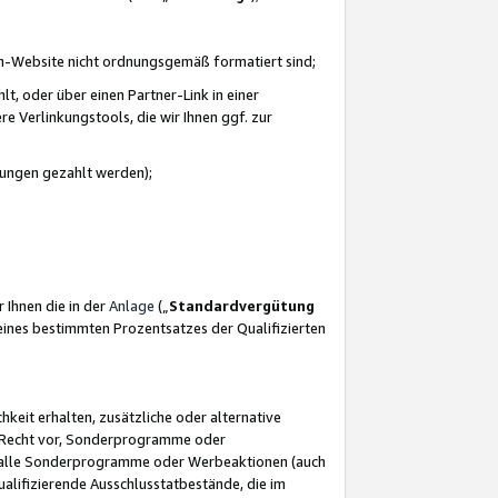
azon-Website nicht ordnungsgemäß formatiert sind;
, oder über einen Partner-Link in einer
e Verlinkungstools, die wir Ihnen ggf. zur
ütungen gezahlt werden);
 Ihnen die in der
Anlage
(„
Standardvergütung
ines bestimmten Prozentsatzes der Qualifizierten
eit erhalten, zusätzliche oder alternative
as Recht vor, Sonderprogramme oder
für alle Sonderprogramme oder Werbeaktionen (auch
lifizierende Ausschlusstatbestände, die im