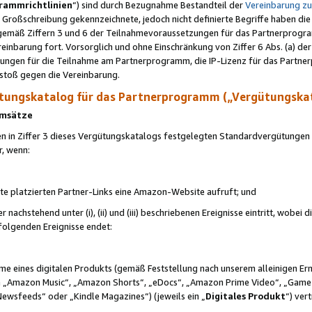
rammrichtlinien
“) sind durch Bezugnahme Bestandteil der
Vereinbarung z
Großschreibung gekennzeichnete, jedoch nicht definierte Begriffe haben die
 gemäß Ziffern 3 und 6 der Teilnahmevoraussetzungen für das Partnerprogram
nbarung fort. Vorsorglich und ohne Einschränkung von Ziffer 6 Abs. (a) der
ungen für die Teilnahme am Partnerprogramm, die IP-Lizenz für das Partner
rstoß gegen die Vereinbarung.
ungskatalog für das Partnerprogramm („Vergütungska
 Umsätze
n in Ziffer 3 dieses Vergütungskatalogs festgelegten Standardvergütungen v
r, wenn:
ite platzierten Partner-Links eine Amazon-Website aufruft; und
r nachstehend unter (i), (ii) und (iii) beschriebenen Ereignisse eintritt, wobe
 folgenden Ereignisse endet:
hme eines digitalen Produkts (gemäß Feststellung nach unserem alleinigen 
 „Amazon Music“, „Amazon Shorts“, „eDocs“, „Amazon Prime Video“, „Game
Newsfeeds“ oder „Kindle Magazines“) (jeweils ein „
Digitales Produkt
“) ver