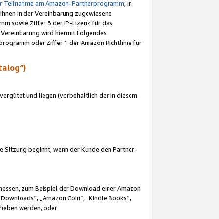
ur Teilnahme am Amazon-Partnerprogramm
; in
 ihnen in der Vereinbarung zugewiesene
m sowie Ziffer 3 der IP-Lizenz für das
 Vereinbarung wird hiermit Folgendes
programm oder Ziffer 1 der Amazon Richtlinie für
talog“)
ergütet und liegen (vorbehaltlich der in diesem
i die Sitzung beginnt, wenn der Kunde den Partner-
Ermessen, zum Beispiel der Download einer Amazon
 Downloads“, „Amazon Coin“, „Kindle Books“,
trieben werden, oder