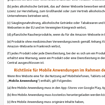
(b) jedes alkoholische Getränk, das auf deiner Webseite beworben wird
Lizenz zur Herstellung, zum Großhandel oder zum Vertrieb alkoholisch
Unternehmens betrieben wird,
(c) Säuglingsnahruhrung, alkoholische Getränke oder Tabakwaren und E
Webseiten in der EU und im Vereinigten Königreich wirbst,
(d) pflanzliche Raucherprodukte, wenn du für die Amazon-Webseite in B
(e) Produkte ohne medizinischen Verwendungszweck gemäß Anhang XVI 
Amazon-Webseite in Frankreich wirbst,
(f) jedes Produkt oder jede Dienstleistung, bei der es sich um ein Prod
erhältst eine Warnung, wenn ein Produkt oder eine Dienstleistung in de
Central ausgeschlossen ist.
Richtlinie für Mobile Anwendungen im Rahmen de
Wenn Ihre Website eine für die Nutzung auf Mobiltelefonen, Tablets 
„
Mobile Anwendung
“) enthält, gilt Folgendes:
(a) Ihre Mobile Anwendung muss in den App-Stores von Google Play, A
(b) Ihre Mobile Anwendung muss kostenlos heruntergeladen werden könn
(c) Ihre Mobile Anwendung muss originäre Inhalte haben,