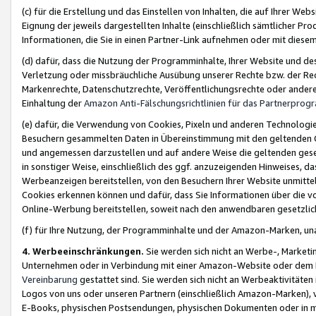
(c) für die Erstellung und das Einstellen von Inhalten, die auf Ihrer We
Eignung der jeweils dargestellten Inhalte (einschließlich sämtlicher 
Informationen, die Sie in einen Partner-Link aufnehmen oder mit diese
(d) dafür, dass die Nutzung der Programminhalte, Ihrer Website und des 
Verletzung oder missbräuchliche Ausübung unserer Rechte bzw. der Recht
Markenrechte, Datenschutzrechte, Veröffentlichungsrechte oder anderer
Einhaltung der
Amazon Anti-Fälschungsrichtlinien für das Partnerpro
(e) dafür, die Verwendung von Cookies, Pixeln und anderen Technologien
Besuchern gesammelten Daten in Übereinstimmung mit den geltenden Ge
und angemessen darzustellen und auf andere Weise die geltenden geset
in sonstiger Weise, einschließlich des ggf. anzuzeigenden Hinweises, d
Werbeanzeigen bereitstellen, von den Besuchern Ihrer Website unmitte
Cookies erkennen können und dafür, dass Sie Informationen über die v
Online-Werbung bereitstellen, soweit nach den anwendbaren gesetzlic
(f) für Ihre Nutzung, der Programminhalte und der Amazon-Marken, u
4. Werbeeinschränkungen.
Sie werden sich nicht an Werbe-, Market
Unternehmen oder in Verbindung mit einer Amazon-Website oder dem Pa
Vereinbarung
gestattet sind. Sie werden sich nicht an Werbeaktivitäten
Logos von uns oder unseren Partnern (einschließlich Amazon-Marken), 
E-Books, physischen Postsendungen, physischen Dokumenten oder in 