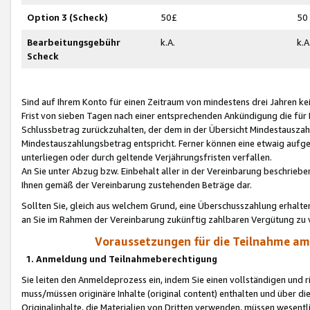
Option 3 (Scheck)
50£
50
Bearbeitungsgebühr
k.A.
k.A
Scheck
Sind auf Ihrem Konto für einen Zeitraum von mindestens drei Jahren kein
Frist von sieben Tagen nach einer entsprechenden Ankündigung die für
Schlussbetrag zurückzuhalten, der dem in der Übersicht Mindestausz
Mindestauszahlungsbetrag entspricht. Ferner können eine etwaig aufg
unterliegen oder durch geltende Verjährungsfristen verfallen.
An Sie unter Abzug bzw. Einbehalt aller in der Vereinbarung beschrieb
Ihnen gemäß der Vereinbarung zustehenden Beträge dar.
Sollten Sie, gleich aus welchem Grund, eine Überschusszahlung erhalte
an Sie im Rahmen der Vereinbarung zukünftig zahlbaren Vergütung zu 
Voraussetzungen für die Teilnahme a
1. Anmeldung und Teilnahmeberechtigung
Sie leiten den Anmeldeprozess ein, indem Sie einen vollständigen und 
muss/müssen originäre Inhalte (original content) enthalten und über d
Originalinhalte, die Materialien von Dritten verwenden, müssen wese