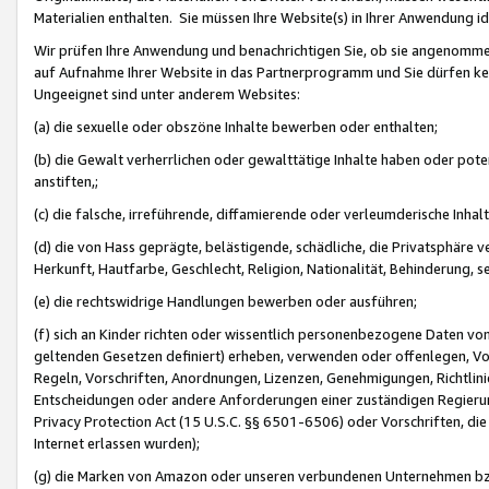
Materialien enthalten. Sie müssen Ihre Website(s) in Ihrer Anwendung ide
Wir prüfen Ihre Anwendung und benachrichtigen Sie, ob sie angenommen
auf Aufnahme Ihrer Website in das Partnerprogramm und Sie dürfen kei
Ungeeignet sind unter anderem Websites:
(a) die sexuelle oder obszöne Inhalte bewerben oder enthalten;
(b) die Gewalt verherrlichen oder gewalttätige Inhalte haben oder pot
anstiften,;
(c) die falsche, irreführende, diffamierende oder verleumderische Inha
(d) die von Hass geprägte, belästigende, schädliche, die Privatsphäre v
Herkunft, Hautfarbe, Geschlecht, Religion, Nationalität, Behinderung, 
(e) die rechtswidrige Handlungen bewerben oder ausführen;
(f) sich an Kinder richten oder wissentlich personenbezogene Daten vo
geltenden Gesetzen definiert) erheben, verwenden oder offenlegen, Vo
Regeln, Vorschriften, Anordnungen, Lizenzen, Genehmigungen, Richtlini
Entscheidungen oder andere Anforderungen einer zuständigen Regierung
Privacy Protection Act (15 U.S.C. §§ 6501-6506) oder Vorschriften, di
Internet erlassen wurden);
(g) die Marken von Amazon oder unseren verbundenen Unternehmen b