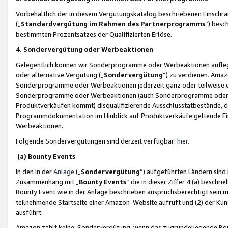
Vorbehaltlich der in diesem Vergütungskatalog beschriebenen Einschr
(„
Standardvergütung im Rahmen des Partnerprogramms
“) besc
bestimmten Prozentsatzes der Qualifizierten Erlöse.
4. Sondervergütung oder Werbeaktionen
Gelegentlich können wir Sonderprogramme oder Werbeaktionen auflegen,
oder alternative Vergütung („
Sondervergütung
”) zu verdienen. Amazo
Sonderprogramme oder Werbeaktionen jederzeit ganz oder teilweise einz
Sonderprogramme oder Werbeaktionen (auch Sonderprogramme oder We
Produktverkäufen kommt) disqualifizierende Ausschlusstatbestände, di
Programmdokumentation im Hinblick auf Produktverkäufe geltende E
Werbeaktionen.
Folgende Sondervergütungen sind derzeit verfügbar:
hier
.
(a) Bounty Events
In den in der
Anlage
(„
Sondervergütung
“) aufgeführten Ländern sind
Zusammenhang mit „
Bounty Events
“ die in dieser Ziffer 4 (a) besch
Bounty Event wie in der Anlage beschrieben anspruchsberechtigt sein mu
teilnehmende Startseite einer Amazon-Website aufruft und (2) der Kun
ausführt.
Amazon zahlt keine Sondervergütung, wenn das zugrundeliegende Boun