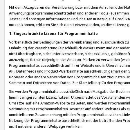
Mit dem Akzeptieren der Vereinbarung bzw. mit dem Aufrufen oder Nutz
Anwendungsprogrammierschnittstellen und anderer Tools (zusammen die
Texten und sonstigen Informationen und Inhalten in Bezug auf Produkte
nutzen können, erklären Sie sich damit einverstanden, an diese Lizenz 
1. Eingeschränkte Lizenz für Programminhalte
Vorbehaltlich der Bedingungen der Vereinbarung und ausschließlich z
Einhaltung der Vereinbarung (einschließlich dieser Lizenz und der ande
nicht übertragbare, nicht unterlizenzierbare, nicht exklusive, gebühren
anzuzeigen; (b) nur diejenigen der Amazon-Marken zu verwenden (wie in 
Programminhalte, ausschließlich auf Ihrer Website und in Übereinstimmu
API, Datenfeeds und Produkt-Werbeinhalte ausschließlich gemäß den Spe
Kopieren oder andere Verwenden von Programminhalten zugunsten Dri
Sammeln und Extrahieren von Daten. Zur Klarstellung: Zu den Program
Sie werden Programminhalte ausschließlich nach Maßgabe der Besti
hiermit eingeräumten Lizenz nutzen. Unbeschadet des Vorstehenden we
Umsätze auf eine Amazon-Website zu leiten, und werden Programminhal
Verbindung mit Programminhalten Besucher auf andere Websites als ein
unmittelbarem Zusammenhang mit den Programminhalten stehen, Links z
Nutzung der Programminhalte ausschließlich mit der betreffenden Pr
nicht mit einer anderen Webpage verlinken.