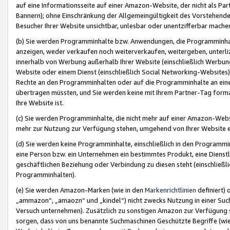
auf eine Informationsseite auf einer Amazon-Website, der nicht als Part
Bannern); ohne Einschränkung der Allgemeingültigkeit des Vorstehende
Besucher Ihrer Website unsichtbar, unlesbar oder unentzifferbar mache
(b) Sie werden Programminhalte bzw. Anwendungen, die Programminhalt
anzeigen, weder verkaufen noch weiterverkaufen, weitergeben, unterli
innerhalb von Werbung außerhalb Ihrer Website (einschließlich Werbun
Website oder einem Dienst (einschließlich Social Networking-Website
Rechte an den Programminhalten oder auf die Programminhalte an eine a
übertragen müssten, und Sie werden keine mit Ihrem Partner-Tag formati
Ihre Website ist.
(c) Sie werden Programminhalte, die nicht mehr auf einer Amazon-Websit
mehr zur Nutzung zur Verfügung stehen, umgehend von Ihrer Website e
(d) Sie werden keine Programminhalte, einschließlich in den Programmin
eine Person bzw. ein Unternehmen ein bestimmtes Produkt, eine Dienstle
geschäftlichen Beziehung oder Verbindung zu diesen steht (einschließli
Programminhalten).
(e) Sie werden Amazon-Marken (wie in den
Markenrichtlinien
definiert) 
„ammazon“, „amaozn“ und „kindel“) nicht zwecks Nutzung in einer Suc
Versuch unternehmen). Zusätzlich zu sonstigen Amazon zur Verfügung 
sorgen, dass von uns benannte Suchmaschinen Geschützte Begriffe (wie 