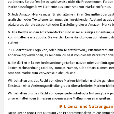
verändern. So dürfen Sie beispielsweise nicht die Proportionen, Farb
Marke hinzufügen bzw. Elemente aus einer Amazon-Marke entfernen.
5. Jede Amazon-Marke muss für sich alleine in ihrer Gesamtheit darge
grafischen oder Textelementen muss ein hinreichender Abstand gegebe
platzieren, der die Lesbarkeit oder Darstellung dieser Amazon-Marke b
6. Alle Rechte an den Amazon-Marken sind unser alleiniges Eigentum, 
kommt alleine uns zugute. Sie werden keine Handlungen vornehmen, 
stehen.
7. Du darfst kein Logo von, oder Inhalte erstellt von,
Drittanbietern au
anderweitig verwenden, es sei denn, du hast von diesem Verkäufer oder
8. Sie dürfen in keiner Rechtsordnung Marken nutzen oder zur Eintragu
keiner Rechtsordnung Marken, Domain-Namen, Subdomain-Namen, Benu
Amazon-Marke zum Verwechseln ähnlich sind.
Wir behalten uns das Recht vor, diese Markenrichtlinien und die gene
Einstellen einer Änderungsmitteilung oder überarbeiteter Markenricht
Wir behalten uns das Recht vor, gegen jede unbefugte Nutzung bzw. jede 
unserem alleinigen Ermessen angemessene Maßnahmen zu ergreifen.
IP-Lizenz- und Nutzungsan
Diese Lizenz regelt Ihre Nutzung von Programminhalten im Zusammen