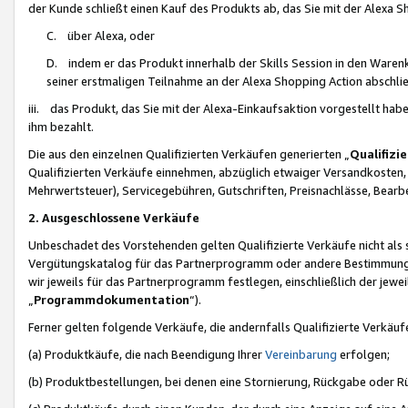
der Kunde schließt einen Kauf des Produkts ab, das Sie mit der Alexa 
C. über Alexa, oder
D. indem er das Produkt innerhalb der Skills Session in den Waren
seiner erstmaligen Teilnahme an der Alexa Shopping Action abschlie
iii. das Produkt, das Sie mit der Alexa-Einkaufsaktion vorgestellt ha
ihm bezahlt.
Die aus den einzelnen Qualifizierten Verkäufen generierten „
Qualifizi
Qualifizierten Verkäufe einnehmen, abzüglich etwaiger Versandkosten
Mehrwertsteuer), Servicegebühren, Gutschriften, Preisnachlässe, Bear
2. Ausgeschlossene Verkäufe
Unbeschadet des Vorstehenden gelten Qualifizierte Verkäufe nicht als
Vergütungskatalog für das Partnerprogramm oder andere Bestimmungen,
wir jeweils für das Partnerprogramm festlegen, einschließlich der jewe
„
Programmdokumentation
“).
Ferner gelten folgende Verkäufe, die andernfalls Qualifizierte Verkä
(a) Produktkäufe, die nach Beendigung Ihrer
Vereinbarung
erfolgen;
(b) Produktbestellungen, bei denen eine Stornierung, Rückgabe oder R