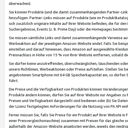
überwachen).
Sie können Produkte (und die damit zusammenhängenden Partner-Links)
hinzufügen. Partner-Links müssen auf Produkte (wie im Produktkatalog de
sich zusätzlich originäre Inhalte auf Ihrer Website befinden, die für 
Suchergebnisse, Events (z. B. Prime Day) oder die Homepages bestimmte
Sie müssen sämtliche Links und damit zusammenhängende Verweise auf z
Werbeaktion auf der jeweiligen Amazon-Website endet. Falls Sie beisp
einstellen und darauf hinweisen, dass Amazon auf ausgewählte Kleidun
Preisnachlass in Höhe von 15 % von Ihrer Website entfernen, sobald di
Sie dürfen keine unzutreffenden, überschwänglichen, täuschenden od
unsere Richtlinien, Werbeaktionen oder Preise aufstellen. Stellen Sie 
angebotenen Smartphone mit 64 GB Speicherkapazität ein, so dürfen S
führt.
Die Preise und die Verfügbarkeit von Produkten können Veränderungen 
Produkte ändern können, dürfen Sie auf Ihrer Website nur Angaben zu P
Preisen und Verfügbarkeit dargestellt sind bedienen oder (b) Sie Daten
der Lizenz festgelegten Anforderungen für die Nutzung von PA API einh
Ferner müssen Sie, falls Sie Preise für ein Produkt auf Ihrer Website in 
einer Preisvergleichsmaschine) zusammen mit Preisen für das gleiche o
außerhalb der Amazon-Website angeboten werden, jeweils den niedrigst