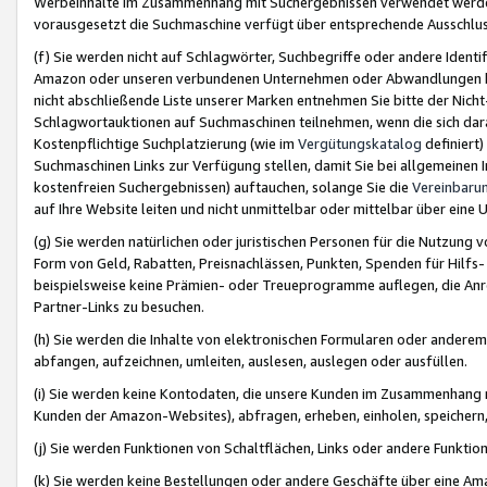
Werbeinhalte im Zusammenhang mit Suchergebnissen verwendet werden,
vorausgesetzt die Suchmaschine verfügt über entsprechende Ausschlu
(f) Sie werden nicht auf Schlagwörter, Suchbegriffe oder andere Ident
Amazon oder unseren verbundenen Unternehmen oder Abwandlungen bzw
nicht abschließende Liste unserer Marken entnehmen Sie bitte der Nich
Schlagwortauktionen auf Suchmaschinen teilnehmen, wenn die sich da
Kostenpflichtige Suchplatzierung (wie im
Vergütungskatalog
definiert
Suchmaschinen Links zur Verfügung stellen, damit Sie bei allgemeinen I
kostenfreien Suchergebnissen) auftauchen, solange Sie die
Vereinbaru
auf Ihre Website leiten und nicht unmittelbar oder mittelbar über eine
(g) Sie werden natürlichen oder juristischen Personen für die Nutzung 
Form von Geld, Rabatten, Preisnachlässen, Punkten, Spenden für Hilfs
beispielsweise keine Prämien- oder Treueprogramme auflegen, die Anrei
Partner-Links zu besuchen.
(h) Sie werden die Inhalte von elektronischen Formularen oder anderem M
abfangen, aufzeichnen, umleiten, auslesen, auslegen oder ausfüllen.
(i) Sie werden keine Kontodaten, die unsere Kunden im Zusammenhang 
Kunden der Amazon-Websites), abfragen, erheben, einholen, speichern,
(j) Sie werden Funktionen von Schaltflächen, Links oder andere Funkti
(k) Sie werden keine Bestellungen oder andere Geschäfte über eine Ama