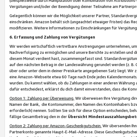
(beispielsweise durch Manipulation oder Kombination von Attributions-
Vergütungen und/oder der Beendigung deiner Teilnahme am Partnerp
Gelegentlich können wir die Möglichkeit unserer Partner, Standardv
einschränken. Amazon behält sich (ungeachtet etwaiger Fristen) das Re
modifizieren. Weitere Informationen zu Einschränkungen für Vergütung
6. Erfassung und Zahlung von Vergütungen
Wir werden wirtschaftlich vertretbare Anstrengungen unternehmen, um 
Nachverfolgung zu ermöglichen und unsere Berichte zu erstellen und di
diesem Monat verdient hast, zusammengefasst sind. Standardvergütung
auf den nächsten Betrag in der Landeswährung gerundet werden (z. B. C
über oder unter dem in deiner Preiskarte angegebenen Satz liegt. Wir
eine Amazon-Webseite etwa 60 Tage nach Ende jedes Kalendermonats, i
wurden. Du kannst wählen, ob du Zahlungen in einer anderen Währung
dafür entscheidest, erklärst du dich damit einverstanden, dass die K
Option 1: Zahlung per Überweisung.
Wir überweisen Ihre Vergütung dir
Namen der Bank, die Kontonummer, den Namen des Kontoinhabers bzw. a
erforderlich) nennen. Sollten Sie sich für diese Option entscheiden, be
fällige Gesamtbetrag den in der
Übersicht Mindestauszahlungsbet
Option 2: Zahlung per Amazon-Geschenkgutschein.
Wir übersenden Ihne
Partnerkonto genannte Haupt-E-Mail-Adresse. Diese Geschenkgutschei