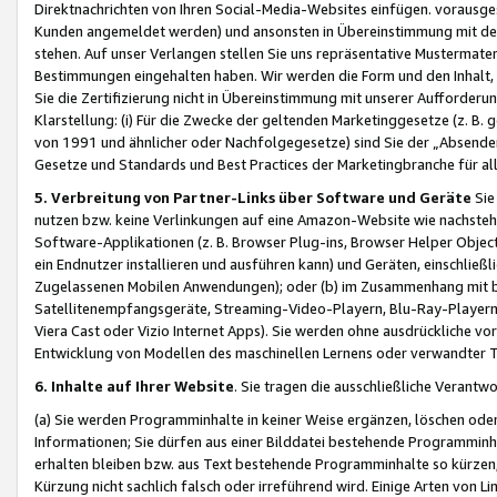
Direktnachrichten von Ihren Social-Media-Websites einfügen. vorausg
Kunden angemeldet werden) und ansonsten in Übereinstimmung mit der
stehen. Auf unser Verlangen stellen Sie uns repräsentative Mustermater
Bestimmungen eingehalten haben. Wir werden die Form und den Inhalt, di
Sie die Zertifizierung nicht in Übereinstimmung mit unserer Aufforderu
Klarstellung: (i) Für die Zwecke der geltenden Marketinggesetze (z. 
von 1991 und ähnlicher oder Nachfolgegesetze) sind Sie der „Absender“ j
Gesetze und Standards und Best Practices der Marketingbranche für 
5. Verbreitung von Partner-Links über Software und Geräte
Sie
nutzen bzw. keine Verlinkungen auf eine Amazon-Website wie nachsteh
Software-Applikationen (z. B. Browser Plug-ins, Browser Helper Objec
ein Endnutzer installieren und ausführen kann) und Geräten, einschlie
Zugelassenen Mobilen Anwendungen); oder (b) im Zusammenhang mit bzw.
Satellitenempfangsgeräte, Streaming-Video-Playern, Blu-Ray-Playern 
Viera Cast oder Vizio Internet Apps). Sie werden ohne ausdrückliche v
Entwicklung von Modellen des maschinellen Lernens oder verwandter 
6. Inhalte auf Ihrer Website
. Sie tragen die ausschließliche Verantwo
(a) Sie werden Programminhalte in keiner Weise ergänzen, löschen oder
Informationen; Sie dürfen aus einer Bilddatei bestehende Programminhal
erhalten bleiben bzw. aus Text bestehende Programminhalte so kürzen, 
Kürzung nicht sachlich falsch oder irreführend wird. Einige Arten von L