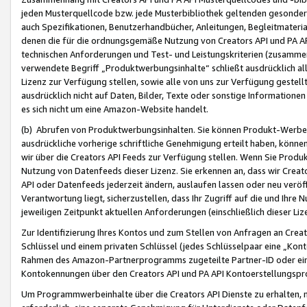
jeden Musterquellcode bzw. jede Musterbibliothek geltenden gesonder
auch Spezifikationen, Benutzerhandbücher, Anleitungen, Begleitmaterial
denen die für die ordnungsgemäße Nutzung von Creators API und PA A
technischen Anforderungen und Test- und Leistungskriterien (zusammen
verwendete Begriff „Produktwerbungsinhalte“ schließt ausdrücklich al
Lizenz zur Verfügung stellen, sowie alle von uns zur Verfügung gestel
ausdrücklich nicht auf Daten, Bilder, Texte oder sonstige Informatione
es sich nicht um eine Amazon-Website handelt.
(b) Abrufen von Produktwerbungsinhalten. Sie können Produkt-Werbein
ausdrückliche vorherige schriftliche Genehmigung erteilt haben, könn
wir über die Creators API Feeds zur Verfügung stellen. Wenn Sie Produk
Nutzung von Datenfeeds dieser Lizenz. Sie erkennen an, dass wir Creat
API oder Datenfeeds jederzeit ändern, auslaufen lassen oder neu veröffe
Verantwortung liegt, sicherzustellen, dass Ihr Zugriff auf die und Ihr
jeweiligen Zeitpunkt aktuellen Anforderungen (einschließlich dieser Liz
Zur Identifizierung Ihres Kontos und zum Stellen von Anfragen an Crea
Schlüssel und einem privaten Schlüssel (jedes Schlüsselpaar eine „Kon
Rahmen des Amazon-Partnerprogramms zugeteilte Partner-ID oder ein
Kontokennungen über den Creators API und PA API Kontoerstellungspro
Um Programmwerbeinhalte über die Creators API Dienste zu erhalten, m