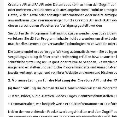
Creators API und PA API oder Datenfeeds können Ihnen den Zugriff auf D
oder mehreren verbundenen Websites angebotenen Produkte ermögliche
Daten, Bilder, Texte oder sonstigen Informationen oder Inhalte zuzugre
anwendbaren Lizenzvereinbarungen für die Creators API und PA API od
diesen verbundenen Websites zur Verfügung gestellt werden.
Sie dürfen den Programminhalt nicht dazu verwenden, geistiges Eigent
verletzen. Sie dürfen Programminhalte nicht verwenden, um direkt ode
maschinelles Lernen oder verwandte Technologien zu entwickeln oder zu
Die Lizenz endet mit sofortiger Wirkung automatisch, wenn Sie zu irg
Vergütungskatalog definiert) nicht rechtzeitig erfüllen bzw. ansonsten
schriftliche Mitteilung an Sie ganz oder teilweise beenden. Sie werden
umgehend einstellen und sämtliche Programminhalte und Amazon-Marke
jeweils verlangt, umgehend von Ihrer Website entfernen und löschen od
2. Voraussetzungen für die Nutzung der Creators API und der P
(a)
Beschreibung
. Im Rahmen dieser Lizenz können wir Ihnen Programmi
• Daten, Bilder, Audio-Dateien, Videos, Logos, Benutzerschnittstellen-
• Textmaterialien, wie beispielsweise Produktinformationen in Textfor
Neben den vorstehenden Produktwerbungsinhalten und dem Zugriff auf 
Zusammenhang mit Creators API und PA API Musterquellcodes und -bibli