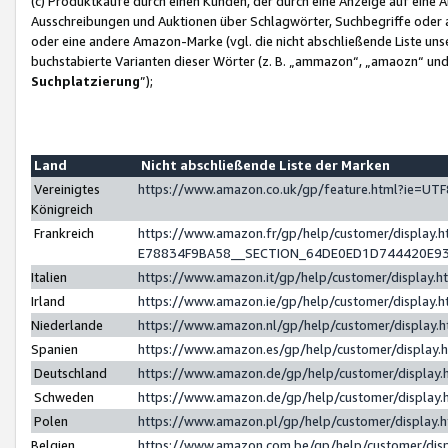
(c) Produktkäufe durch einen Kunden, der durch eine Anzeige auf eine 
Ausschreibungen und Auktionen über Schlagwörter, Suchbegriffe oder 
oder eine andere Amazon-Marke (vgl. die nicht abschließende Liste un
buchstabierte Varianten dieser Wörter (z. B. „ammazon“, „amaozn“ und „
Suchplatzierung
”);
Land
Nicht abschließende Liste der Marken
Vereinigtes
https://www.amazon.co.uk/gp/feature.html?ie=U
Königreich
Frankreich
https://www.amazon.fr/gp/help/customer/displa
E78834F9BA58__SECTION_64DE0ED1D744420E9
Italien
https://www.amazon.it/gp/help/customer/display
Irland
https://www.amazon.ie/gp/help/customer/displa
Niederlande
https://www.amazon.nl/gp/help/customer/display
Spanien
https://www.amazon.es/gp/help/customer/display
Deutschland
https://www.amazon.de/gp/help/customer/displa
Schweden
https://www.amazon.de/gp/help/customer/displa
Polen
https://www.amazon.pl/gp/help/customer/display
Belgien
https://www.amazon.com.be/gp/help/customer/d