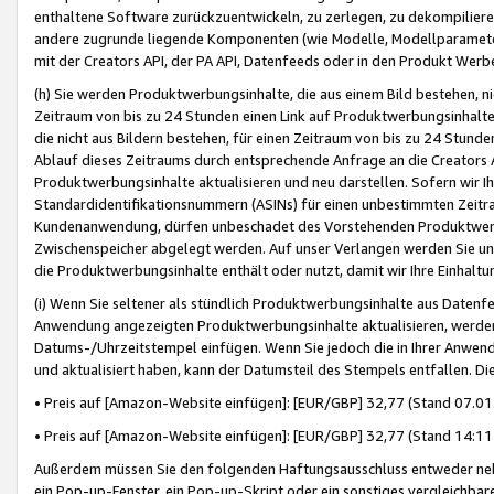
enthaltene Software zurückzuentwickeln, zu zerlegen, zu dekompilier
andere zugrunde liegende Komponenten (wie Modelle, Modellparameter
mit der Creators API, der PA API, Datenfeeds oder in den Produkt Werb
(h) Sie werden Produktwerbungsinhalte, die aus einem Bild bestehen, ni
Zeitraum von bis zu 24 Stunden einen Link auf Produktwerbungsinhalte
die nicht aus Bildern bestehen, für einen Zeitraum von bis zu 24 Stund
Ablauf dieses Zeitraums durch entsprechende Anfrage an die Creators 
Produktwerbungsinhalte aktualisieren und neu darstellen. Sofern wir Ih
Standardidentifikationsnummern (ASINs) für einen unbestimmten Zeitra
Kundenanwendung, dürfen unbeschadet des Vorstehenden Produktwerbu
Zwischenspeicher abgelegt werden. Auf unser Verlangen werden Sie un
die Produktwerbungsinhalte enthält oder nutzt, damit wir Ihre Einhalt
(i) Wenn Sie seltener als stündlich Produktwerbungsinhalte aus Datenfe
Anwendung angezeigten Produktwerbungsinhalte aktualisieren, werden 
Datums-/Uhrzeitstempel einfügen. Wenn Sie jedoch die in Ihrer Anwe
und aktualisiert haben, kann der Datumsteil des Stempels entfallen. Dies
• Preis auf [Amazon-Website einfügen]: [EUR/GBP] 32,77 (Stand 07.01.
• Preis auf [Amazon-Website einfügen]: [EUR/GBP] 32,77 (Stand 14:11 
Außerdem müssen Sie den folgenden Haftungsausschluss entweder neb
ein Pop-up-Fenster, ein Pop-up-Skript oder ein sonstiges vergleichba