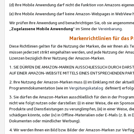
(d) Ihre Mobile Anwendung darf nicht die Funktion von Amazons eige
(e) Ihre Mobile Anwendung darf keine Amazon-Webpages in WebView 
Wir prüfen Ihre Anwendung und benachrichtigen Sie, ob sie angenomm
„
Zugelassene Mobile Anwendung
“ im Sinne der
Vereinbarung
.
Markenrichtlinien für das 
Diese Richtlinien gelten für die Nutzung der Marken, die wir Ihnen als 
müssen jederzeit strikt eingehalten werden, und jede Nutzung der Ama
Lizenzen bezüglich Ihrer Nutzung der Amazon-Marken.
1. SIE DÜRFEN DIE AMAZON-MARKEN AUSSCHLIESSLICH DURCH DARS
AUF EINER AMAZON-WEBSITE MITTELS EINES ENTSPRECHENDEN PART
2. Ihre Nutzung der Amazon-Marken muss (i) im Einklang mit der aktuells
Programmdokumentation (wie im
Vergütungskatalog
definiert) erfolg
3. Sie dürfen die Amazon-Marken ausschließlich für den in der Progr
nicht wie folgt nutzen oder darstellen: (i) in einer Weise, die ein Spo
Produkte und Dienstleistungen zu verunglimpfen, (iii) in einer Weise
schädigen könnte, oder (iv) in Offline-Materialien oder E-Mails (z. B.
Dokumenten oder mündlicher Werbung).
4. Wir werden Ihnen ein Bild bzw. Bilder der Amazon-Marken zur Verfüg