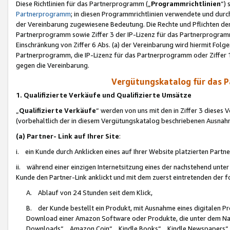
Diese Richtlinien für das Partnerprogramm („
Programmrichtlinien
“)
Partnerprogramm
; in diesen Programmrichtlinien verwendete und durch
der Vereinbarung zugewiesene Bedeutung. Die Rechte und Pflichten de
Partnerprogramm sowie Ziffer 3 der IP-Lizenz für das Partnerprogram
Einschränkung von Ziffer 6 Abs. (a) der Vereinbarung wird hiermit Fol
Partnerprogramm, die IP-Lizenz für das Partnerprogramm oder Ziffer 1
gegen die Vereinbarung.
Vergütungskatalog für das 
1. Qualifizierte Verkäufe und Qualifizierte Umsätze
„
Qualifizierte Verkäufe
“ werden von uns mit den in Ziffer 3 diese
(vorbehaltlich der in diesem Vergütungskatalog beschriebenen Ausnah
(a) Partner- Link auf Ihrer Site
:
i. ein Kunde durch Anklicken eines auf Ihrer Website platzierten Part
ii. während einer einzigen Internetsitzung eines der nachstehend unter (i)
Kunde den Partner-Link anklickt und mit dem zuerst eintretenden der f
A. Ablauf von 24 Stunden seit dem Klick,
B. der Kunde bestellt ein Produkt, mit Ausnahme eines digitalen P
Download einer Amazon Software oder Produkte, die unter dem N
Downloads“, „Amazon Coin“, „Kindle Books“, „Kindle Newspapers“, „