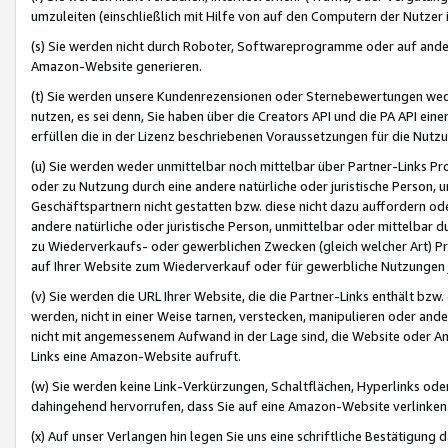
umzuleiten (einschließlich mit Hilfe von auf den Computern der Nutzer i
(s) Sie werden nicht durch Roboter, Softwareprogramme oder auf andere
Amazon-Website generieren.
(t) Sie werden unsere Kundenrezensionen oder Sternebewertungen wed
nutzen, es sei denn, Sie haben über die Creators API und die PA API e
erfüllen die in der Lizenz beschriebenen Voraussetzungen für die Nutzu
(u) Sie werden weder unmittelbar noch mittelbar über Partner-Links P
oder zu Nutzung durch eine andere natürliche oder juristische Person,
Geschäftspartnern nicht gestatten bzw. diese nicht dazu auffordern od
andere natürliche oder juristische Person, unmittelbar oder mittelbar
zu Wiederverkaufs- oder gewerblichen Zwecken (gleich welcher Art) 
auf Ihrer Website zum Wiederverkauf oder für gewerbliche Nutzungen 
(v) Sie werden die URL Ihrer Website, die die Partner-Links enthält b
werden, nicht in einer Weise tarnen, verstecken, manipulieren oder and
nicht mit angemessenem Aufwand in der Lage sind, die Website oder A
Links eine Amazon-Website aufruft.
(w) Sie werden keine Link-Verkürzungen, Schaltflächen, Hyperlinks ode
dahingehend hervorrufen, dass Sie auf eine Amazon-Website verlinken
(x) Auf unser Verlangen hin legen Sie uns eine schriftliche Bestätigung