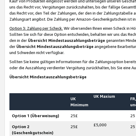
Kauf von Produkten eingelöst werden und unterliegen unseren Geschäf
uns das Recht vor, Vergütungen zurückzuhalten, bis der fällige Gesamt
das Recht vor, den Teil der Zahlungen, der den in der Zahlungstabelle 
Zahlungsart angibst. Die Zahlung per Amazon-Geschenkgutschein ist in
Option 3: Zahlung per Scheck.
Wir übersenden Ihnen einen Scheck in Höh
Sollten Sie sich für diese Option entscheiden, behalten wir uns das Rec
den in der
Übersicht Mindestauszahlungsbeträge
genannten Mindest
der
Übersicht Mindestauszahlungsbeträge
angegebene Bearbeitung
und Schweden nicht verfügbar.
Sollten Sie keine gültigen Informationen für die Zahlungsoption bereit
oder die Auszahlung verdienter Vergütung zurückhalten, bis Sie eine A
Übersicht Mindestauszahlungsbeträge
UK Maxium
UK
FR,
Minimum
un
Option 1 (Überweisung)
25£
25
£5,000
Option 2
25£
25
(Geschenkgutschein)