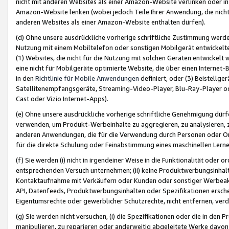
nicht mit anderen Websites als einer Amazon-Website verlinken oder i
Amazon-Website lenken (wobei jedoch Teile Ihrer Anwendung, die nich
anderen Websites als einer Amazon-Website enthalten dürfen).
(d) Ohne unsere ausdrückliche vorherige schriftliche Zustimmung werd
Nutzung mit einem Mobiltelefon oder sonstigen Mobilgerät entwickelt
(1) Websites, die nicht für die Nutzung mit solchen Geräten entwickelt
eine nicht für Mobilgeräte optimierte Website, die über einen Interne
in den
Richtlinie für Mobile Anwendungen
definiert, oder (3) Beistellge
Satellitenempfangsgeräte, Streaming-Video-Player, Blu-Ray-Player ode
Cast oder Vizio Internet-Apps).
(e) Ohne unsere ausdrückliche vorherige schriftliche Genehmigung dürfe
verwenden, um Produkt-Werbeinhalte zu aggregieren, zu analysieren, 
anderen Anwendungen, die für die Verwendung durch Personen oder Or
für die direkte Schulung oder Feinabstimmung eines maschinellen Lern
(f) Sie werden (i) nicht in irgendeiner Weise in die Funktionalität ode
entsprechenden Versuch unternehmen; (ii) keine Produktwerbungsinha
Kontaktaufnahme mit Verkäufern oder Kunden oder sonstiger Werbeaktiv
API, Datenfeeds, Produktwerbungsinhalten oder Spezifikationen erschei
Eigentumsrechte oder gewerblicher Schutzrechte, nicht entfernen, verd
(g) Sie werden nicht versuchen, (i) die Spezifikationen oder die in de
manipulieren, zu reparieren oder anderweitig abgeleitete Werke davon z