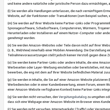
und keine andere natürliche oder juristische Person dazu ermächtigen, a
(l) Sie werden alle Handlungen unterlassen, die nach vernünftigem Erme
Website, auf der Funktionen oder Transaktionen (zum Beispiel suchen, s
(m) Sie werden auf Ihrer Website keine Partner-Links oder Programmin
Spionagesoftware, Schadsoftware, Computerviren, Würmern, Trojaner
Herunterladen oder Installieren auf einem Nutzer-Computer oder ande
genehmigt wurden.
(n) Sie werden Amazon-Websites oder Teile davon nicht auf Ihrer Websi
(z. B., WebView) innerhalb einer Mobilen Anwendung. Die Darstellung ein
Teilnahmevoraussetzungen stellt jedoch keinen Verstoß gegen diese Zif
(o) Sie werden keine Partner-Links oder andere Inhalte, die eine Am
Werbeseiten oder Layer-Werbung einstellen oder bereitstellen, mit Au
bewerben, die eng mit dem auf Ihrer Website befindlichen Material z
(p) Sie werden in Inhalte, die Sie auf einer Amazon-Website platzier
Werbediensten oder in einer Kundenbewertung, einem Forum, einem Wun
einer Amazon-Website verfügbaren Kontext) keine Partner-Links integr
(q) Sie werden nicht versuchen, den
Vergütungskatalog
zu umgehen oder
dass sich eine Webpage einer Amazon-Website im Browser eines Kunden 
(r) Sie werden nicht versuchen, Internetverkehr (Traffic) oder Vergü