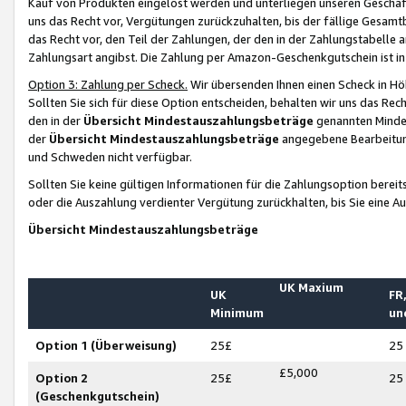
Kauf von Produkten eingelöst werden und unterliegen unseren Geschäf
uns das Recht vor, Vergütungen zurückzuhalten, bis der fällige Gesamt
das Recht vor, den Teil der Zahlungen, der den in der Zahlungstabelle 
Zahlungsart angibst. Die Zahlung per Amazon-Geschenkgutschein ist in
Option 3: Zahlung per Scheck.
Wir übersenden Ihnen einen Scheck in Höh
Sollten Sie sich für diese Option entscheiden, behalten wir uns das Rec
den in der
Übersicht Mindestauszahlungsbeträge
genannten Mindest
der
Übersicht Mindestauszahlungsbeträge
angegebene Bearbeitung
und Schweden nicht verfügbar.
Sollten Sie keine gültigen Informationen für die Zahlungsoption bereit
oder die Auszahlung verdienter Vergütung zurückhalten, bis Sie eine A
Übersicht Mindestauszahlungsbeträge
UK Maxium
UK
FR,
Minimum
un
Option 1 (Überweisung)
25£
25
£5,000
Option 2
25£
25
(Geschenkgutschein)