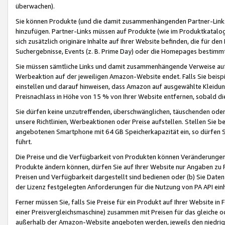
überwachen).
Sie können Produkte (und die damit zusammenhängenden Partner-Links)
hinzufügen. Partner-Links müssen auf Produkte (wie im Produktkatalog de
sich zusätzlich originäre Inhalte auf Ihrer Website befinden, die für 
Suchergebnisse, Events (z. B. Prime Day) oder die Homepages bestimmte
Sie müssen sämtliche Links und damit zusammenhängende Verweise auf z
Werbeaktion auf der jeweiligen Amazon-Website endet. Falls Sie beisp
einstellen und darauf hinweisen, dass Amazon auf ausgewählte Kleidun
Preisnachlass in Höhe von 15 % von Ihrer Website entfernen, sobald di
Sie dürfen keine unzutreffenden, überschwänglichen, täuschenden od
unsere Richtlinien, Werbeaktionen oder Preise aufstellen. Stellen Sie 
angebotenen Smartphone mit 64 GB Speicherkapazität ein, so dürfen S
führt.
Die Preise und die Verfügbarkeit von Produkten können Veränderungen 
Produkte ändern können, dürfen Sie auf Ihrer Website nur Angaben zu P
Preisen und Verfügbarkeit dargestellt sind bedienen oder (b) Sie Daten
der Lizenz festgelegten Anforderungen für die Nutzung von PA API einh
Ferner müssen Sie, falls Sie Preise für ein Produkt auf Ihrer Website in 
einer Preisvergleichsmaschine) zusammen mit Preisen für das gleiche o
außerhalb der Amazon-Website angeboten werden, jeweils den niedrigst