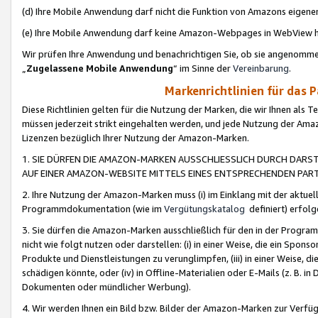
(d) Ihre Mobile Anwendung darf nicht die Funktion von Amazons eige
(e) Ihre Mobile Anwendung darf keine Amazon-Webpages in WebView 
Wir prüfen Ihre Anwendung und benachrichtigen Sie, ob sie angenomm
„
Zugelassene Mobile Anwendung
“ im Sinne der
Vereinbarung
.
Markenrichtlinien für das 
Diese Richtlinien gelten für die Nutzung der Marken, die wir Ihnen als 
müssen jederzeit strikt eingehalten werden, und jede Nutzung der Ama
Lizenzen bezüglich Ihrer Nutzung der Amazon-Marken.
1. SIE DÜRFEN DIE AMAZON-MARKEN AUSSCHLIESSLICH DURCH DARS
AUF EINER AMAZON-WEBSITE MITTELS EINES ENTSPRECHENDEN PART
2. Ihre Nutzung der Amazon-Marken muss (i) im Einklang mit der aktuells
Programmdokumentation (wie im
Vergütungskatalog
definiert) erfolg
3. Sie dürfen die Amazon-Marken ausschließlich für den in der Progr
nicht wie folgt nutzen oder darstellen: (i) in einer Weise, die ein Spo
Produkte und Dienstleistungen zu verunglimpfen, (iii) in einer Weise
schädigen könnte, oder (iv) in Offline-Materialien oder E-Mails (z. B.
Dokumenten oder mündlicher Werbung).
4. Wir werden Ihnen ein Bild bzw. Bilder der Amazon-Marken zur Verfüg