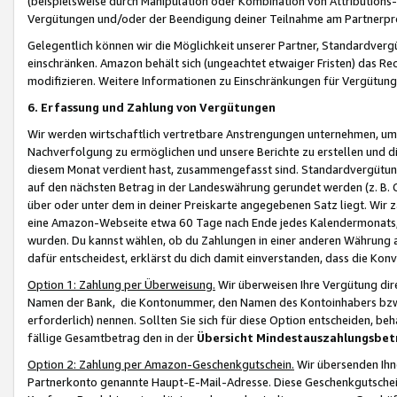
(beispielsweise durch Manipulation oder Kombination von Attributions-
Vergütungen und/oder der Beendigung deiner Teilnahme am Partnerp
Gelegentlich können wir die Möglichkeit unserer Partner, Standardv
einschränken. Amazon behält sich (ungeachtet etwaiger Fristen) das Re
modifizieren. Weitere Informationen zu Einschränkungen für Vergütung
6. Erfassung und Zahlung von Vergütungen
Wir werden wirtschaftlich vertretbare Anstrengungen unternehmen, um 
Nachverfolgung zu ermöglichen und unsere Berichte zu erstellen und di
diesem Monat verdient hast, zusammengefasst sind. Standardvergütung
auf den nächsten Betrag in der Landeswährung gerundet werden (z. B. C
über oder unter dem in deiner Preiskarte angegebenen Satz liegt. Wir
eine Amazon-Webseite etwa 60 Tage nach Ende jedes Kalendermonats, i
wurden. Du kannst wählen, ob du Zahlungen in einer anderen Währung
dafür entscheidest, erklärst du dich damit einverstanden, dass die K
Option 1: Zahlung per Überweisung.
Wir überweisen Ihre Vergütung dir
Namen der Bank, die Kontonummer, den Namen des Kontoinhabers bzw. a
erforderlich) nennen. Sollten Sie sich für diese Option entscheiden, be
fällige Gesamtbetrag den in der
Übersicht Mindestauszahlungsbet
Option 2: Zahlung per Amazon-Geschenkgutschein.
Wir übersenden Ihne
Partnerkonto genannte Haupt-E-Mail-Adresse. Diese Geschenkgutschei