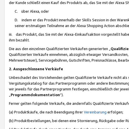
der Kunde schließt einen Kauf des Produkts ab, das Sie mit der Alexa 
C. über Alexa, oder
D. indem er das Produkt innerhalb der Skills Session in den Waren
seiner erstmaligen Teilnahme an der Alexa Shopping Action abschlie
iii. das Produkt, das Sie mit der Alexa-Einkaufsaktion vorgestellt ha
ihm bezahlt.
Die aus den einzelnen Qualifizierten Verkäufen generierten „
Qualifizi
Qualifizierten Verkäufe einnehmen, abzüglich etwaiger Versandkosten
Mehrwertsteuer), Servicegebühren, Gutschriften, Preisnachlässe, Bear
2. Ausgeschlossene Verkäufe
Unbeschadet des Vorstehenden gelten Qualifizierte Verkäufe nicht als
Vergütungskatalog für das Partnerprogramm oder andere Bestimmungen,
wir jeweils für das Partnerprogramm festlegen, einschließlich der jewe
„
Programmdokumentation
“).
Ferner gelten folgende Verkäufe, die andernfalls Qualifizierte Verkä
(a) Produktkäufe, die nach Beendigung Ihrer
Vereinbarung
erfolgen;
(b) Produktbestellungen, bei denen eine Stornierung, Rückgabe oder R