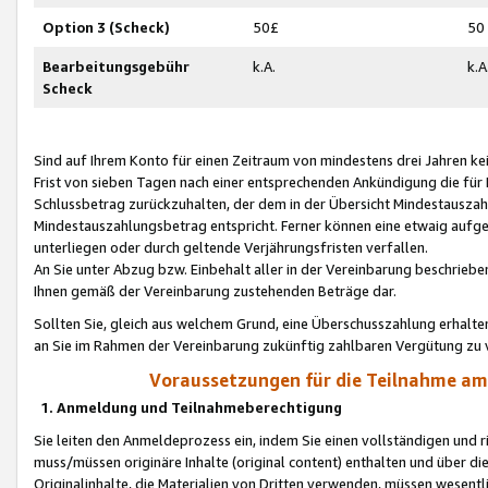
Option 3 (Scheck)
50£
50
Bearbeitungsgebühr
k.A.
k.A
Scheck
Sind auf Ihrem Konto für einen Zeitraum von mindestens drei Jahren kein
Frist von sieben Tagen nach einer entsprechenden Ankündigung die für
Schlussbetrag zurückzuhalten, der dem in der Übersicht Mindestausz
Mindestauszahlungsbetrag entspricht. Ferner können eine etwaig aufg
unterliegen oder durch geltende Verjährungsfristen verfallen.
An Sie unter Abzug bzw. Einbehalt aller in der Vereinbarung beschrieb
Ihnen gemäß der Vereinbarung zustehenden Beträge dar.
Sollten Sie, gleich aus welchem Grund, eine Überschusszahlung erhalte
an Sie im Rahmen der Vereinbarung zukünftig zahlbaren Vergütung zu 
Voraussetzungen für die Teilnahme a
1. Anmeldung und Teilnahmeberechtigung
Sie leiten den Anmeldeprozess ein, indem Sie einen vollständigen und 
muss/müssen originäre Inhalte (original content) enthalten und über d
Originalinhalte, die Materialien von Dritten verwenden, müssen wese