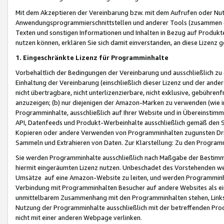
Mit dem Akzeptieren der Vereinbarung bzw. mit dem Aufrufen oder Nutz
Anwendungsprogrammierschnittstellen und anderer Tools (zusammen die
Texten und sonstigen Informationen und Inhalten in Bezug auf Produkte
nutzen können, erklären Sie sich damit einverstanden, an diese Lizenz 
1. Eingeschränkte Lizenz für Programminhalte
Vorbehaltlich der Bedingungen der Vereinbarung und ausschließlich z
Einhaltung der Vereinbarung (einschließlich dieser Lizenz und der ande
nicht übertragbare, nicht unterlizenzierbare, nicht exklusive, gebühren
anzuzeigen; (b) nur diejenigen der Amazon-Marken zu verwenden (wie in 
Programminhalte, ausschließlich auf Ihrer Website und in Übereinstimmu
API, Datenfeeds und Produkt-Werbeinhalte ausschließlich gemäß den Spe
Kopieren oder andere Verwenden von Programminhalten zugunsten Dri
Sammeln und Extrahieren von Daten. Zur Klarstellung: Zu den Program
Sie werden Programminhalte ausschließlich nach Maßgabe der Besti
hiermit eingeräumten Lizenz nutzen. Unbeschadet des Vorstehenden we
Umsätze auf eine Amazon-Website zu leiten, und werden Programminhal
Verbindung mit Programminhalten Besucher auf andere Websites als ein
unmittelbarem Zusammenhang mit den Programminhalten stehen, Links z
Nutzung der Programminhalte ausschließlich mit der betreffenden Pr
nicht mit einer anderen Webpage verlinken.