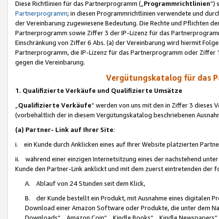
Diese Richtlinien für das Partnerprogramm („
Programmrichtlinien
“)
Partnerprogramm
; in diesen Programmrichtlinien verwendete und durch
der Vereinbarung zugewiesene Bedeutung. Die Rechte und Pflichten de
Partnerprogramm sowie Ziffer 3 der IP-Lizenz für das Partnerprogram
Einschränkung von Ziffer 6 Abs. (a) der Vereinbarung wird hiermit Fol
Partnerprogramm, die IP-Lizenz für das Partnerprogramm oder Ziffer 1
gegen die Vereinbarung.
Vergütungskatalog für das 
1. Qualifizierte Verkäufe und Qualifizierte Umsätze
„
Qualifizierte Verkäufe
“ werden von uns mit den in Ziffer 3 diese
(vorbehaltlich der in diesem Vergütungskatalog beschriebenen Ausnah
(a) Partner- Link auf Ihrer Site
:
i. ein Kunde durch Anklicken eines auf Ihrer Website platzierten Part
ii. während einer einzigen Internetsitzung eines der nachstehend unter (i)
Kunde den Partner-Link anklickt und mit dem zuerst eintretenden der f
A. Ablauf von 24 Stunden seit dem Klick,
B. der Kunde bestellt ein Produkt, mit Ausnahme eines digitalen P
Download einer Amazon Software oder Produkte, die unter dem N
Downloads“, „Amazon Coin“, „Kindle Books“, „Kindle Newspapers“, „