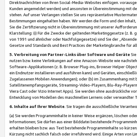
Direktnachrichten von Ihren Social-Media-Websites einfügen. vorausg
Kunden angemeldet werden) und ansonsten in Übereinstimmung mit der
stehen. Auf unser Verlangen stellen Sie uns repräsentative Mustermater
Bestimmungen eingehalten haben. Wir werden die Form und den Inhalt, di
Sie die Zertifizierung nicht in Übereinstimmung mit unserer Aufforderu
Klarstellung: (i) Für die Zwecke der geltenden Marketinggesetze (z. 
von 1991 und ähnlicher oder Nachfolgegesetze) sind Sie der „Absender“ j
Gesetze und Standards und Best Practices der Marketingbranche für 
5. Verbreitung von Partner-Links über Software und Geräte
Sie
nutzen bzw. keine Verlinkungen auf eine Amazon-Website wie nachsteh
Software-Applikationen (z. B. Browser Plug-ins, Browser Helper Objec
ein Endnutzer installieren und ausführen kann) und Geräten, einschlie
Zugelassenen Mobilen Anwendungen); oder (b) im Zusammenhang mit bzw.
Satellitenempfangsgeräte, Streaming-Video-Playern, Blu-Ray-Playern 
Viera Cast oder Vizio Internet Apps). Sie werden ohne ausdrückliche v
Entwicklung von Modellen des maschinellen Lernens oder verwandter 
6. Inhalte auf Ihrer Website
. Sie tragen die ausschließliche Verantwo
(a) Sie werden Programminhalte in keiner Weise ergänzen, löschen oder
Informationen; Sie dürfen aus einer Bilddatei bestehende Programminhal
erhalten bleiben bzw. aus Text bestehende Programminhalte so kürzen, 
Kürzung nicht sachlich falsch oder irreführend wird. Einige Arten von L