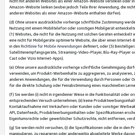
nicht mit anderen Websites als einer Amazon-Website verlinken oder i
Amazon-Website lenken (wobei jedoch Teile Ihrer Anwendung, die nich
anderen Websites als einer Amazon-Website enthalten dürfen).
(d) Ohne unsere ausdrückliche vorherige schriftliche Zustimmung werd
Nutzung mit einem Mobiltelefon oder sonstigen Mobilgerät entwickelt
(1) Websites, die nicht für die Nutzung mit solchen Geräten entwickelt
eine nicht für Mobilgeräte optimierte Website, die über einen Interne
in den
Richtlinie für Mobile Anwendungen
definiert, oder (3) Beistellge
Satellitenempfangsgeräte, Streaming-Video-Player, Blu-Ray-Player ode
Cast oder Vizio Internet-Apps).
(e) Ohne unsere ausdrückliche vorherige schriftliche Genehmigung dürfe
verwenden, um Produkt-Werbeinhalte zu aggregieren, zu analysieren, 
anderen Anwendungen, die für die Verwendung durch Personen oder Or
für die direkte Schulung oder Feinabstimmung eines maschinellen Lern
(f) Sie werden (i) nicht in irgendeiner Weise in die Funktionalität ode
entsprechenden Versuch unternehmen; (ii) keine Produktwerbungsinha
Kontaktaufnahme mit Verkäufern oder Kunden oder sonstiger Werbeaktiv
API, Datenfeeds, Produktwerbungsinhalten oder Spezifikationen erschei
Eigentumsrechte oder gewerblicher Schutzrechte, nicht entfernen, verd
(g) Sie werden nicht versuchen, (i) die Spezifikationen oder die in de
manipulieren, zu reparieren oder anderweitig abgeleitete Werke davon z