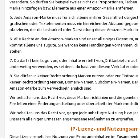
verändern. So dürfen Sie beispielsweise nicht die Proportionen, Farb
Marke hinzufügen bzw. Elemente aus einer Amazon-Marke entfernen.
5. Jede Amazon-Marke muss für sich alleine in ihrer Gesamtheit darge
grafischen oder Textelementen muss ein hinreichender Abstand gegebe
platzieren, der die Lesbarkeit oder Darstellung dieser Amazon-Marke b
6. Alle Rechte an den Amazon-Marken sind unser alleiniges Eigentum, 
kommt alleine uns zugute. Sie werden keine Handlungen vornehmen, 
stehen.
7. Du darfst kein Logo von, oder Inhalte erstellt von,
Drittanbietern au
anderweitig verwenden, es sei denn, du hast von diesem Verkäufer oder
8. Sie dürfen in keiner Rechtsordnung Marken nutzen oder zur Eintragu
keiner Rechtsordnung Marken, Domain-Namen, Subdomain-Namen, Benu
Amazon-Marke zum Verwechseln ähnlich sind.
Wir behalten uns das Recht vor, diese Markenrichtlinien und die gene
Einstellen einer Änderungsmitteilung oder überarbeiteter Markenricht
Wir behalten uns das Recht vor, gegen jede unbefugte Nutzung bzw. jede 
unserem alleinigen Ermessen angemessene Maßnahmen zu ergreifen.
IP-Lizenz- und Nutzungsan
Diese Lizenz regelt Ihre Nutzung von Programminhalten im Zusammen