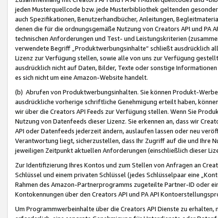
jeden Musterquellcode bzw. jede Musterbibliothek geltenden gesonder
auch Spezifikationen, Benutzerhandbücher, Anleitungen, Begleitmaterial
denen die für die ordnungsgemäße Nutzung von Creators API und PA A
technischen Anforderungen und Test- und Leistungskriterien (zusammen
verwendete Begriff „Produktwerbungsinhalte“ schließt ausdrücklich al
Lizenz zur Verfügung stellen, sowie alle von uns zur Verfügung gestel
ausdrücklich nicht auf Daten, Bilder, Texte oder sonstige Informatione
es sich nicht um eine Amazon-Website handelt.
(b) Abrufen von Produktwerbungsinhalten. Sie können Produkt-Werbein
ausdrückliche vorherige schriftliche Genehmigung erteilt haben, könn
wir über die Creators API Feeds zur Verfügung stellen. Wenn Sie Produk
Nutzung von Datenfeeds dieser Lizenz. Sie erkennen an, dass wir Creat
API oder Datenfeeds jederzeit ändern, auslaufen lassen oder neu veröffe
Verantwortung liegt, sicherzustellen, dass Ihr Zugriff auf die und Ihr
jeweiligen Zeitpunkt aktuellen Anforderungen (einschließlich dieser Liz
Zur Identifizierung Ihres Kontos und zum Stellen von Anfragen an Crea
Schlüssel und einem privaten Schlüssel (jedes Schlüsselpaar eine „Kon
Rahmen des Amazon-Partnerprogramms zugeteilte Partner-ID oder ein
Kontokennungen über den Creators API und PA API Kontoerstellungspro
Um Programmwerbeinhalte über die Creators API Dienste zu erhalten, m