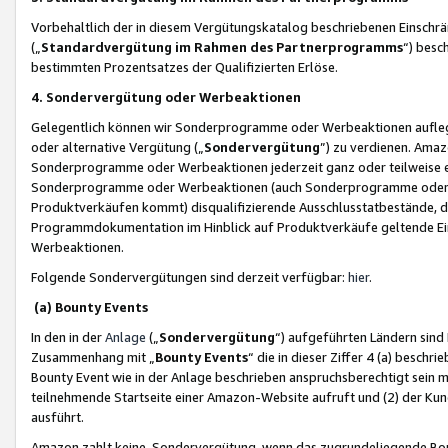
Vorbehaltlich der in diesem Vergütungskatalog beschriebenen Einschr
(„
Standardvergütung im Rahmen des Partnerprogramms
“) besc
bestimmten Prozentsatzes der Qualifizierten Erlöse.
4. Sondervergütung oder Werbeaktionen
Gelegentlich können wir Sonderprogramme oder Werbeaktionen auflegen,
oder alternative Vergütung („
Sondervergütung
”) zu verdienen. Amazo
Sonderprogramme oder Werbeaktionen jederzeit ganz oder teilweise einz
Sonderprogramme oder Werbeaktionen (auch Sonderprogramme oder We
Produktverkäufen kommt) disqualifizierende Ausschlusstatbestände, di
Programmdokumentation im Hinblick auf Produktverkäufe geltende E
Werbeaktionen.
Folgende Sondervergütungen sind derzeit verfügbar:
hier
.
(a) Bounty Events
In den in der
Anlage
(„
Sondervergütung
“) aufgeführten Ländern sind
Zusammenhang mit „
Bounty Events
“ die in dieser Ziffer 4 (a) besch
Bounty Event wie in der Anlage beschrieben anspruchsberechtigt sein mu
teilnehmende Startseite einer Amazon-Website aufruft und (2) der Kun
ausführt.
Amazon zahlt keine Sondervergütung, wenn das zugrundeliegende Boun