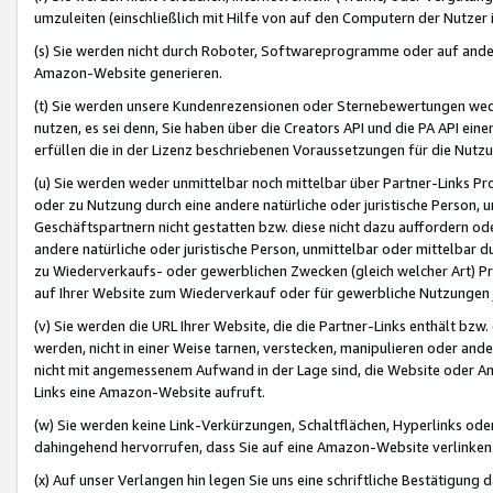
umzuleiten (einschließlich mit Hilfe von auf den Computern der Nutzer i
(s) Sie werden nicht durch Roboter, Softwareprogramme oder auf andere
Amazon-Website generieren.
(t) Sie werden unsere Kundenrezensionen oder Sternebewertungen wed
nutzen, es sei denn, Sie haben über die Creators API und die PA API e
erfüllen die in der Lizenz beschriebenen Voraussetzungen für die Nutzu
(u) Sie werden weder unmittelbar noch mittelbar über Partner-Links P
oder zu Nutzung durch eine andere natürliche oder juristische Person,
Geschäftspartnern nicht gestatten bzw. diese nicht dazu auffordern od
andere natürliche oder juristische Person, unmittelbar oder mittelbar
zu Wiederverkaufs- oder gewerblichen Zwecken (gleich welcher Art) 
auf Ihrer Website zum Wiederverkauf oder für gewerbliche Nutzungen 
(v) Sie werden die URL Ihrer Website, die die Partner-Links enthält b
werden, nicht in einer Weise tarnen, verstecken, manipulieren oder and
nicht mit angemessenem Aufwand in der Lage sind, die Website oder A
Links eine Amazon-Website aufruft.
(w) Sie werden keine Link-Verkürzungen, Schaltflächen, Hyperlinks ode
dahingehend hervorrufen, dass Sie auf eine Amazon-Website verlinken
(x) Auf unser Verlangen hin legen Sie uns eine schriftliche Bestätigung