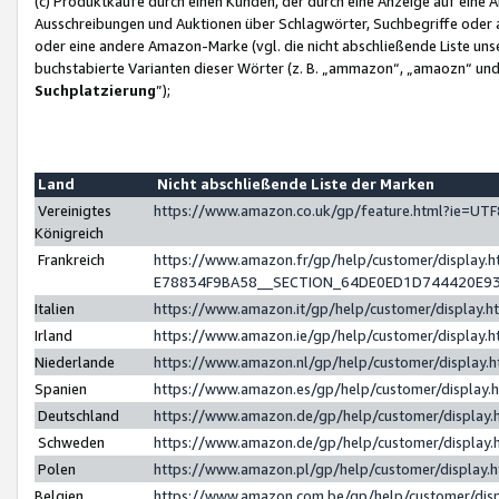
(c) Produktkäufe durch einen Kunden, der durch eine Anzeige auf eine 
Ausschreibungen und Auktionen über Schlagwörter, Suchbegriffe oder 
oder eine andere Amazon-Marke (vgl. die nicht abschließende Liste un
buchstabierte Varianten dieser Wörter (z. B. „ammazon“, „amaozn“ und „
Suchplatzierung
”);
Land
Nicht abschließende Liste der Marken
Vereinigtes
https://www.amazon.co.uk/gp/feature.html?ie=U
Königreich
Frankreich
https://www.amazon.fr/gp/help/customer/displa
E78834F9BA58__SECTION_64DE0ED1D744420E9
Italien
https://www.amazon.it/gp/help/customer/display
Irland
https://www.amazon.ie/gp/help/customer/displa
Niederlande
https://www.amazon.nl/gp/help/customer/display
Spanien
https://www.amazon.es/gp/help/customer/display
Deutschland
https://www.amazon.de/gp/help/customer/displa
Schweden
https://www.amazon.de/gp/help/customer/displa
Polen
https://www.amazon.pl/gp/help/customer/display
Belgien
https://www.amazon.com.be/gp/help/customer/d