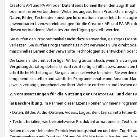
Creators API und PA API oder Datenfeeds können Ihnen den Zugriff auf D
oder mehreren verbundenen Websites angebotenen Produkte ermögliche
Daten, Bilder, Texte oder sonstigen Informationen oder Inhalte zuzugre
anwendbaren Lizenzvereinbarungen für die Creators API und PA API od
diesen verbundenen Websites zur Verfügung gestellt werden.
Sie dürfen den Programminhalt nicht dazu verwenden, geistiges Eigent
verletzen. Sie dürfen Programminhalte nicht verwenden, um direkt ode
maschinelles Lernen oder verwandte Technologien zu entwickeln oder zu
Die Lizenz endet mit sofortiger Wirkung automatisch, wenn Sie zu irg
Vergütungskatalog definiert) nicht rechtzeitig erfüllen bzw. ansonsten
schriftliche Mitteilung an Sie ganz oder teilweise beenden. Sie werden
umgehend einstellen und sämtliche Programminhalte und Amazon-Marke
jeweils verlangt, umgehend von Ihrer Website entfernen und löschen od
2. Voraussetzungen für die Nutzung der Creators API und der P
(a)
Beschreibung
. Im Rahmen dieser Lizenz können wir Ihnen Programmi
• Daten, Bilder, Audio-Dateien, Videos, Logos, Benutzerschnittstellen-
• Textmaterialien, wie beispielsweise Produktinformationen in Textfor
Neben den vorstehenden Produktwerbungsinhalten und dem Zugriff auf 
Zusammenhang mit Creators API und PA API Musterquellcodes und -bibli