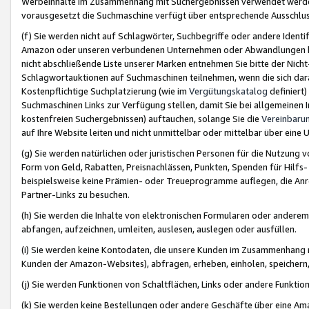
Werbeinhalte im Zusammenhang mit Suchergebnissen verwendet werden,
vorausgesetzt die Suchmaschine verfügt über entsprechende Ausschlu
(f) Sie werden nicht auf Schlagwörter, Suchbegriffe oder andere Ident
Amazon oder unseren verbundenen Unternehmen oder Abwandlungen bzw
nicht abschließende Liste unserer Marken entnehmen Sie bitte der Nich
Schlagwortauktionen auf Suchmaschinen teilnehmen, wenn die sich da
Kostenpflichtige Suchplatzierung (wie im
Vergütungskatalog
definiert
Suchmaschinen Links zur Verfügung stellen, damit Sie bei allgemeinen I
kostenfreien Suchergebnissen) auftauchen, solange Sie die
Vereinbaru
auf Ihre Website leiten und nicht unmittelbar oder mittelbar über eine
(g) Sie werden natürlichen oder juristischen Personen für die Nutzung 
Form von Geld, Rabatten, Preisnachlässen, Punkten, Spenden für Hilfs
beispielsweise keine Prämien- oder Treueprogramme auflegen, die Anrei
Partner-Links zu besuchen.
(h) Sie werden die Inhalte von elektronischen Formularen oder anderem M
abfangen, aufzeichnen, umleiten, auslesen, auslegen oder ausfüllen.
(i) Sie werden keine Kontodaten, die unsere Kunden im Zusammenhang 
Kunden der Amazon-Websites), abfragen, erheben, einholen, speichern,
(j) Sie werden Funktionen von Schaltflächen, Links oder andere Funkti
(k) Sie werden keine Bestellungen oder andere Geschäfte über eine Ama