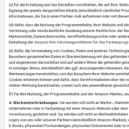
(c) für die Erstellung und das Einstellen von Inhalten, die auf Ihrer We
Eignung der jeweils dargestellten Inhalte (einschließlich sämtlicher 
Informationen, die Sie in einen Partner-Link aufnehmen oder mit diese
(d) dafür, dass die Nutzung der Programminhalte, Ihrer Website und des 
Verletzung oder missbräuchliche Ausübung unserer Rechte bzw. der Recht
Markenrechte, Datenschutzrechte, Veröffentlichungsrechte oder anderer
Einhaltung der
Amazon Anti-Fälschungsrichtlinien für das Partnerpro
(e) dafür, die Verwendung von Cookies, Pixeln und anderen Technologien
Besuchern gesammelten Daten in Übereinstimmung mit den geltenden Ge
und angemessen darzustellen und auf andere Weise die geltenden geset
in sonstiger Weise, einschließlich des ggf. anzuzeigenden Hinweises, d
Werbeanzeigen bereitstellen, von den Besuchern Ihrer Website unmitte
Cookies erkennen können und dafür, dass Sie Informationen über die v
Online-Werbung bereitstellen, soweit nach den anwendbaren gesetzlic
(f) für Ihre Nutzung, der Programminhalte und der Amazon-Marken, u
4. Werbeeinschränkungen.
Sie werden sich nicht an Werbe-, Market
Unternehmen oder in Verbindung mit einer Amazon-Website oder dem Pa
Vereinbarung
gestattet sind. Sie werden sich nicht an Werbeaktivitäten
Logos von uns oder unseren Partnern (einschließlich Amazon-Marken), 
E-Books, physischen Postsendungen, physischen Dokumenten oder in 