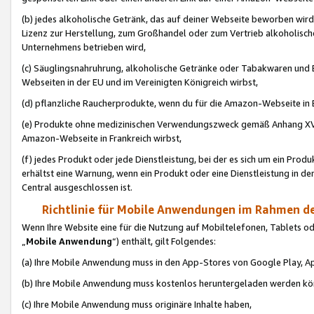
(b) jedes alkoholische Getränk, das auf deiner Webseite beworben wird
Lizenz zur Herstellung, zum Großhandel oder zum Vertrieb alkoholisch
Unternehmens betrieben wird,
(c) Säuglingsnahruhrung, alkoholische Getränke oder Tabakwaren und E
Webseiten in der EU und im Vereinigten Königreich wirbst,
(d) pflanzliche Raucherprodukte, wenn du für die Amazon-Webseite in B
(e) Produkte ohne medizinischen Verwendungszweck gemäß Anhang XVI 
Amazon-Webseite in Frankreich wirbst,
(f) jedes Produkt oder jede Dienstleistung, bei der es sich um ein Prod
erhältst eine Warnung, wenn ein Produkt oder eine Dienstleistung in de
Central ausgeschlossen ist.
Richtlinie für Mobile Anwendungen im Rahmen de
Wenn Ihre Website eine für die Nutzung auf Mobiltelefonen, Tablets 
„
Mobile Anwendung
“) enthält, gilt Folgendes:
(a) Ihre Mobile Anwendung muss in den App-Stores von Google Play, A
(b) Ihre Mobile Anwendung muss kostenlos heruntergeladen werden könn
(c) Ihre Mobile Anwendung muss originäre Inhalte haben,