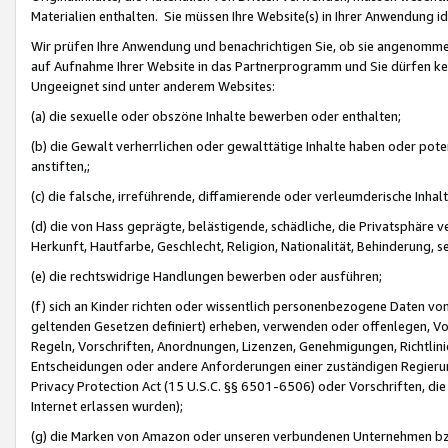
Materialien enthalten. Sie müssen Ihre Website(s) in Ihrer Anwendung ide
Wir prüfen Ihre Anwendung und benachrichtigen Sie, ob sie angenommen
auf Aufnahme Ihrer Website in das Partnerprogramm und Sie dürfen kei
Ungeeignet sind unter anderem Websites:
(a) die sexuelle oder obszöne Inhalte bewerben oder enthalten;
(b) die Gewalt verherrlichen oder gewalttätige Inhalte haben oder pot
anstiften,;
(c) die falsche, irreführende, diffamierende oder verleumderische Inha
(d) die von Hass geprägte, belästigende, schädliche, die Privatsphäre v
Herkunft, Hautfarbe, Geschlecht, Religion, Nationalität, Behinderung, 
(e) die rechtswidrige Handlungen bewerben oder ausführen;
(f) sich an Kinder richten oder wissentlich personenbezogene Daten vo
geltenden Gesetzen definiert) erheben, verwenden oder offenlegen, Vo
Regeln, Vorschriften, Anordnungen, Lizenzen, Genehmigungen, Richtlini
Entscheidungen oder andere Anforderungen einer zuständigen Regierung
Privacy Protection Act (15 U.S.C. §§ 6501-6506) oder Vorschriften, di
Internet erlassen wurden);
(g) die Marken von Amazon oder unseren verbundenen Unternehmen b