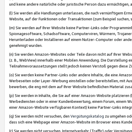
und keine andere natürliche oder juristische Person dazu ermächtigen, a
(l) Sie werden alle Handlungen unterlassen, die nach vernünftigem Erme
Website, auf der Funktionen oder Transaktionen (zum Beispiel suchen, s
(m) Sie werden auf Ihrer Website keine Partner-Links oder Programmin
Spionagesoftware, Schadsoftware, Computerviren, Würmern, Trojaner
Herunterladen oder Installieren auf einem Nutzer-Computer oder ande
genehmigt wurden.
(n) Sie werden Amazon-Websites oder Teile davon nicht auf Ihrer Websi
(z. B., WebView) innerhalb einer Mobilen Anwendung. Die Darstellung ein
Teilnahmevoraussetzungen stellt jedoch keinen Verstoß gegen diese Zif
(o) Sie werden keine Partner-Links oder andere Inhalte, die eine Am
Werbeseiten oder Layer-Werbung einstellen oder bereitstellen, mit Au
bewerben, die eng mit dem auf Ihrer Website befindlichen Material z
(p) Sie werden in Inhalte, die Sie auf einer Amazon-Website platzier
Werbediensten oder in einer Kundenbewertung, einem Forum, einem Wun
einer Amazon-Website verfügbaren Kontext) keine Partner-Links integr
(q) Sie werden nicht versuchen, den
Vergütungskatalog
zu umgehen oder
dass sich eine Webpage einer Amazon-Website im Browser eines Kunden 
(r) Sie werden nicht versuchen, Internetverkehr (Traffic) oder Vergü