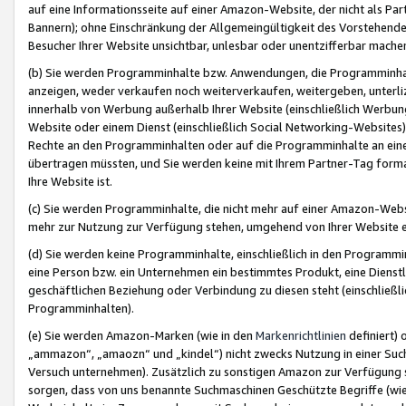
auf eine Informationsseite auf einer Amazon-Website, der nicht als Part
Bannern); ohne Einschränkung der Allgemeingültigkeit des Vorstehende
Besucher Ihrer Website unsichtbar, unlesbar oder unentzifferbar mache
(b) Sie werden Programminhalte bzw. Anwendungen, die Programminhalt
anzeigen, weder verkaufen noch weiterverkaufen, weitergeben, unterli
innerhalb von Werbung außerhalb Ihrer Website (einschließlich Werbun
Website oder einem Dienst (einschließlich Social Networking-Website
Rechte an den Programminhalten oder auf die Programminhalte an eine a
übertragen müssten, und Sie werden keine mit Ihrem Partner-Tag formati
Ihre Website ist.
(c) Sie werden Programminhalte, die nicht mehr auf einer Amazon-Websit
mehr zur Nutzung zur Verfügung stehen, umgehend von Ihrer Website e
(d) Sie werden keine Programminhalte, einschließlich in den Programmin
eine Person bzw. ein Unternehmen ein bestimmtes Produkt, eine Dienstle
geschäftlichen Beziehung oder Verbindung zu diesen steht (einschließli
Programminhalten).
(e) Sie werden Amazon-Marken (wie in den
Markenrichtlinien
definiert) 
„ammazon“, „amaozn“ und „kindel“) nicht zwecks Nutzung in einer Suc
Versuch unternehmen). Zusätzlich zu sonstigen Amazon zur Verfügung 
sorgen, dass von uns benannte Suchmaschinen Geschützte Begriffe (wie 