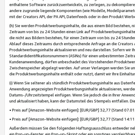
enthaltene Software zurückzuentwickeln, zu zerlegen, zu dekompilier
andere zugrunde liegende Komponenten (wie Modelle, Modellparameter
mit der Creators API, der PA API, Datenfeeds oder in den Produkt Werb
(h) Sie werden Produktwerbungsinhalte, die aus einem Bild bestehen, ni
Zeitraum von bis zu 24 Stunden einen Link auf Produktwerbungsinhalte
die nicht aus Bildern bestehen, für einen Zeitraum von bis zu 24 Stund
Ablauf dieses Zeitraums durch entsprechende Anfrage an die Creators 
Produktwerbungsinhalte aktualisieren und neu darstellen. Sofern wir Ih
Standardidentifikationsnummern (ASINs) für einen unbestimmten Zeitra
Kundenanwendung, dürfen unbeschadet des Vorstehenden Produktwerbu
Zwischenspeicher abgelegt werden. Auf unser Verlangen werden Sie un
die Produktwerbungsinhalte enthält oder nutzt, damit wir Ihre Einhalt
(i) Wenn Sie seltener als stündlich Produktwerbungsinhalte aus Datenfe
Anwendung angezeigten Produktwerbungsinhalte aktualisieren, werden 
Datums-/Uhrzeitstempel einfügen. Wenn Sie jedoch die in Ihrer Anwe
und aktualisiert haben, kann der Datumsteil des Stempels entfallen. Dies
• Preis auf [Amazon-Website einfügen]: [EUR/GBP] 32,77 (Stand 07.01.
• Preis auf [Amazon-Website einfügen]: [EUR/GBP] 32,77 (Stand 14:11 
Außerdem müssen Sie den folgenden Haftungsausschluss entweder neb
ein Pop-up-Fenster, ein Pop-up-Skript oder ein sonstiges vergleichba