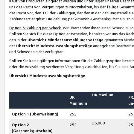
Kauf von Produkten eingelöst werden und unterliegen unseren Geschäf
uns das Recht vor, Vergütungen zurückzuhalten, bis der fällige Gesamt
das Recht vor, den Teil der Zahlungen, der den in der Zahlungstabelle 
Zahlungsart angibst. Die Zahlung per Amazon-Geschenkgutschein ist in
Option 3: Zahlung per Scheck.
Wir übersenden Ihnen einen Scheck in Höh
Sollten Sie sich für diese Option entscheiden, behalten wir uns das Rec
den in der
Übersicht Mindestauszahlungsbeträge
genannten Mindest
der
Übersicht Mindestauszahlungsbeträge
angegebene Bearbeitung
und Schweden nicht verfügbar.
Sollten Sie keine gültigen Informationen für die Zahlungsoption bereit
oder die Auszahlung verdienter Vergütung zurückhalten, bis Sie eine A
Übersicht Mindestauszahlungsbeträge
UK Maxium
UK
FR,
Minimum
un
Option 1 (Überweisung)
25£
25
£5,000
Option 2
25£
25
(Geschenkgutschein)