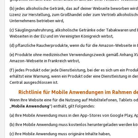
(b) jedes alkoholische Getränk, das auf deiner Webseite beworben wird
Lizenz zur Herstellung, zum Großhandel oder zum Vertrieb alkoholisch
Unternehmens betrieben wird,
(c) Säuglingsnahruhrung, alkoholische Getränke oder Tabakwaren und E
Webseiten in der EU und im Vereinigten Königreich wirbst,
(d) pflanzliche Raucherprodukte, wenn du für die Amazon-Webseite in B
(e) Produkte ohne medizinischen Verwendungszweck gemäß Anhang XVI 
Amazon-Webseite in Frankreich wirbst,
(f) jedes Produkt oder jede Dienstleistung, bei der es sich um ein Prod
erhältst eine Warnung, wenn ein Produkt oder eine Dienstleistung in de
Central ausgeschlossen ist.
Richtlinie für Mobile Anwendungen im Rahmen de
Wenn Ihre Website eine für die Nutzung auf Mobiltelefonen, Tablets 
„
Mobile Anwendung
“) enthält, gilt Folgendes:
(a) Ihre Mobile Anwendung muss in den App-Stores von Google Play, A
(b) Ihre Mobile Anwendung muss kostenlos heruntergeladen werden könn
(c) Ihre Mobile Anwendung muss originäre Inhalte haben,