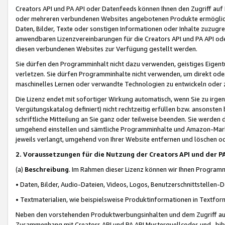
Creators API und PA API oder Datenfeeds können Ihnen den Zugriff auf D
oder mehreren verbundenen Websites angebotenen Produkte ermögliche
Daten, Bilder, Texte oder sonstigen Informationen oder Inhalte zuzugre
anwendbaren Lizenzvereinbarungen für die Creators API und PA API od
diesen verbundenen Websites zur Verfügung gestellt werden.
Sie dürfen den Programminhalt nicht dazu verwenden, geistiges Eigent
verletzen. Sie dürfen Programminhalte nicht verwenden, um direkt ode
maschinelles Lernen oder verwandte Technologien zu entwickeln oder zu
Die Lizenz endet mit sofortiger Wirkung automatisch, wenn Sie zu irg
Vergütungskatalog definiert) nicht rechtzeitig erfüllen bzw. ansonsten
schriftliche Mitteilung an Sie ganz oder teilweise beenden. Sie werden
umgehend einstellen und sämtliche Programminhalte und Amazon-Marke
jeweils verlangt, umgehend von Ihrer Website entfernen und löschen od
2. Voraussetzungen für die Nutzung der Creators API und der P
(a)
Beschreibung
. Im Rahmen dieser Lizenz können wir Ihnen Programmi
• Daten, Bilder, Audio-Dateien, Videos, Logos, Benutzerschnittstellen-
• Textmaterialien, wie beispielsweise Produktinformationen in Textfor
Neben den vorstehenden Produktwerbungsinhalten und dem Zugriff auf 
Zusammenhang mit Creators API und PA API Musterquellcodes und -bibli