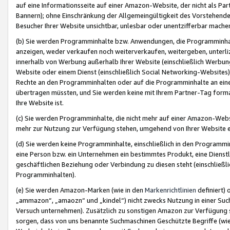
auf eine Informationsseite auf einer Amazon-Website, der nicht als Part
Bannern); ohne Einschränkung der Allgemeingültigkeit des Vorstehende
Besucher Ihrer Website unsichtbar, unlesbar oder unentzifferbar mache
(b) Sie werden Programminhalte bzw. Anwendungen, die Programminhalt
anzeigen, weder verkaufen noch weiterverkaufen, weitergeben, unterli
innerhalb von Werbung außerhalb Ihrer Website (einschließlich Werbun
Website oder einem Dienst (einschließlich Social Networking-Website
Rechte an den Programminhalten oder auf die Programminhalte an eine a
übertragen müssten, und Sie werden keine mit Ihrem Partner-Tag formati
Ihre Website ist.
(c) Sie werden Programminhalte, die nicht mehr auf einer Amazon-Websit
mehr zur Nutzung zur Verfügung stehen, umgehend von Ihrer Website e
(d) Sie werden keine Programminhalte, einschließlich in den Programmin
eine Person bzw. ein Unternehmen ein bestimmtes Produkt, eine Dienstle
geschäftlichen Beziehung oder Verbindung zu diesen steht (einschließli
Programminhalten).
(e) Sie werden Amazon-Marken (wie in den
Markenrichtlinien
definiert) 
„ammazon“, „amaozn“ und „kindel“) nicht zwecks Nutzung in einer Suc
Versuch unternehmen). Zusätzlich zu sonstigen Amazon zur Verfügung 
sorgen, dass von uns benannte Suchmaschinen Geschützte Begriffe (wie 