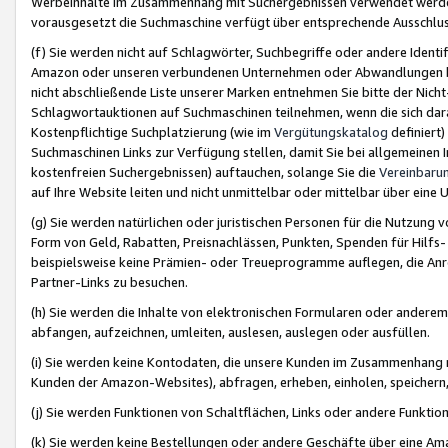
Werbeinhalte im Zusammenhang mit Suchergebnissen verwendet werden,
vorausgesetzt die Suchmaschine verfügt über entsprechende Ausschlu
(f) Sie werden nicht auf Schlagwörter, Suchbegriffe oder andere Ident
Amazon oder unseren verbundenen Unternehmen oder Abwandlungen bzw
nicht abschließende Liste unserer Marken entnehmen Sie bitte der Nich
Schlagwortauktionen auf Suchmaschinen teilnehmen, wenn die sich da
Kostenpflichtige Suchplatzierung (wie im
Vergütungskatalog
definiert
Suchmaschinen Links zur Verfügung stellen, damit Sie bei allgemeinen I
kostenfreien Suchergebnissen) auftauchen, solange Sie die
Vereinbaru
auf Ihre Website leiten und nicht unmittelbar oder mittelbar über eine
(g) Sie werden natürlichen oder juristischen Personen für die Nutzung 
Form von Geld, Rabatten, Preisnachlässen, Punkten, Spenden für Hilfs
beispielsweise keine Prämien- oder Treueprogramme auflegen, die Anrei
Partner-Links zu besuchen.
(h) Sie werden die Inhalte von elektronischen Formularen oder anderem M
abfangen, aufzeichnen, umleiten, auslesen, auslegen oder ausfüllen.
(i) Sie werden keine Kontodaten, die unsere Kunden im Zusammenhang 
Kunden der Amazon-Websites), abfragen, erheben, einholen, speichern,
(j) Sie werden Funktionen von Schaltflächen, Links oder andere Funkti
(k) Sie werden keine Bestellungen oder andere Geschäfte über eine Ama