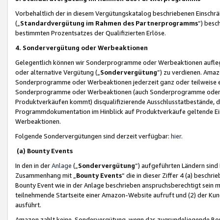
Vorbehaltlich der in diesem Vergütungskatalog beschriebenen Einschr
(„
Standardvergütung im Rahmen des Partnerprogramms
“) besc
bestimmten Prozentsatzes der Qualifizierten Erlöse.
4. Sondervergütung oder Werbeaktionen
Gelegentlich können wir Sonderprogramme oder Werbeaktionen auflegen,
oder alternative Vergütung („
Sondervergütung
”) zu verdienen. Amazo
Sonderprogramme oder Werbeaktionen jederzeit ganz oder teilweise einz
Sonderprogramme oder Werbeaktionen (auch Sonderprogramme oder We
Produktverkäufen kommt) disqualifizierende Ausschlusstatbestände, di
Programmdokumentation im Hinblick auf Produktverkäufe geltende E
Werbeaktionen.
Folgende Sondervergütungen sind derzeit verfügbar:
hier
.
(a) Bounty Events
In den in der
Anlage
(„
Sondervergütung
“) aufgeführten Ländern sind
Zusammenhang mit „
Bounty Events
“ die in dieser Ziffer 4 (a) besch
Bounty Event wie in der Anlage beschrieben anspruchsberechtigt sein mu
teilnehmende Startseite einer Amazon-Website aufruft und (2) der Kun
ausführt.
Amazon zahlt keine Sondervergütung, wenn das zugrundeliegende Boun