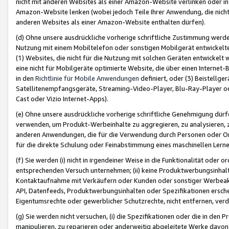
nicht mit anderen Websites als einer Amazon-Website verlinken oder i
Amazon-Website lenken (wobei jedoch Teile Ihrer Anwendung, die nich
anderen Websites als einer Amazon-Website enthalten dürfen).
(d) Ohne unsere ausdrückliche vorherige schriftliche Zustimmung werd
Nutzung mit einem Mobiltelefon oder sonstigen Mobilgerät entwickelt
(1) Websites, die nicht für die Nutzung mit solchen Geräten entwickelt
eine nicht für Mobilgeräte optimierte Website, die über einen Interne
in den
Richtlinie für Mobile Anwendungen
definiert, oder (3) Beistellge
Satellitenempfangsgeräte, Streaming-Video-Player, Blu-Ray-Player ode
Cast oder Vizio Internet-Apps).
(e) Ohne unsere ausdrückliche vorherige schriftliche Genehmigung dürfe
verwenden, um Produkt-Werbeinhalte zu aggregieren, zu analysieren, 
anderen Anwendungen, die für die Verwendung durch Personen oder Or
für die direkte Schulung oder Feinabstimmung eines maschinellen Lern
(f) Sie werden (i) nicht in irgendeiner Weise in die Funktionalität ode
entsprechenden Versuch unternehmen; (ii) keine Produktwerbungsinha
Kontaktaufnahme mit Verkäufern oder Kunden oder sonstiger Werbeaktiv
API, Datenfeeds, Produktwerbungsinhalten oder Spezifikationen erschei
Eigentumsrechte oder gewerblicher Schutzrechte, nicht entfernen, verd
(g) Sie werden nicht versuchen, (i) die Spezifikationen oder die in de
manipulieren, zu reparieren oder anderweitig abgeleitete Werke davon z