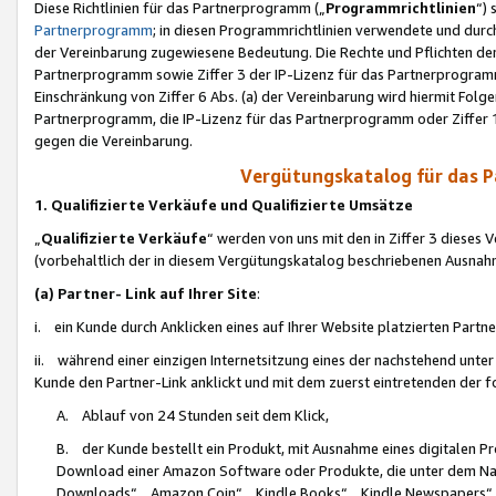
Diese Richtlinien für das Partnerprogramm („
Programmrichtlinien
“)
Partnerprogramm
; in diesen Programmrichtlinien verwendete und durch
der Vereinbarung zugewiesene Bedeutung. Die Rechte und Pflichten de
Partnerprogramm sowie Ziffer 3 der IP-Lizenz für das Partnerprogram
Einschränkung von Ziffer 6 Abs. (a) der Vereinbarung wird hiermit Fol
Partnerprogramm, die IP-Lizenz für das Partnerprogramm oder Ziffer 1
gegen die Vereinbarung.
Vergütungskatalog für das 
1. Qualifizierte Verkäufe und Qualifizierte Umsätze
„
Qualifizierte Verkäufe
“ werden von uns mit den in Ziffer 3 diese
(vorbehaltlich der in diesem Vergütungskatalog beschriebenen Ausnah
(a) Partner- Link auf Ihrer Site
:
i. ein Kunde durch Anklicken eines auf Ihrer Website platzierten Part
ii. während einer einzigen Internetsitzung eines der nachstehend unter (i)
Kunde den Partner-Link anklickt und mit dem zuerst eintretenden der f
A. Ablauf von 24 Stunden seit dem Klick,
B. der Kunde bestellt ein Produkt, mit Ausnahme eines digitalen P
Download einer Amazon Software oder Produkte, die unter dem N
Downloads“, „Amazon Coin“, „Kindle Books“, „Kindle Newspapers“, „