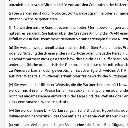
umzuleiten (einschließlich mit Hilfe von auf den Computern der Nutzer i
(s) Sie werden nicht durch Roboter, Softwareprogramme oder auf andere
Amazon-Website generieren.
(t) Sie werden unsere Kundenrezensionen oder Sternebewertungen wed
nutzen, es sei denn, Sie haben über die Creators API und die PA API e
erfüllen die in der Lizenz beschriebenen Voraussetzungen für die Nutzu
(u) Sie werden weder unmittelbar noch mittelbar über Partner-Links P
oder zu Nutzung durch eine andere natürliche oder juristische Person,
Geschäftspartnern nicht gestatten bzw. diese nicht dazu auffordern od
andere natürliche oder juristische Person, unmittelbar oder mittelbar
zu Wiederverkaufs- oder gewerblichen Zwecken (gleich welcher Art) 
auf Ihrer Website zum Wiederverkauf oder für gewerbliche Nutzungen 
(v) Sie werden die URL Ihrer Website, die die Partner-Links enthält b
werden, nicht in einer Weise tarnen, verstecken, manipulieren oder and
nicht mit angemessenem Aufwand in der Lage sind, die Website oder A
Links eine Amazon-Website aufruft.
(w) Sie werden keine Link-Verkürzungen, Schaltflächen, Hyperlinks ode
dahingehend hervorrufen, dass Sie auf eine Amazon-Website verlinken
(x) Auf unser Verlangen hin legen Sie uns eine schriftliche Bestätigung