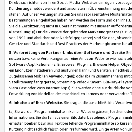
Direktnachrichten von Ihren Social-Media-Websites einfügen. vorausg
Kunden angemeldet werden) und ansonsten in Übereinstimmung mit der
stehen. Auf unser Verlangen stellen Sie uns repräsentative Mustermater
Bestimmungen eingehalten haben. Wir werden die Form und den Inhalt, di
Sie die Zertifizierung nicht in Übereinstimmung mit unserer Aufforderu
Klarstellung: (i) Für die Zwecke der geltenden Marketinggesetze (z. 
von 1991 und ähnlicher oder Nachfolgegesetze) sind Sie der „Absender“ j
Gesetze und Standards und Best Practices der Marketingbranche für 
5. Verbreitung von Partner-Links über Software und Geräte
Sie
nutzen bzw. keine Verlinkungen auf eine Amazon-Website wie nachsteh
Software-Applikationen (z. B. Browser Plug-ins, Browser Helper Objec
ein Endnutzer installieren und ausführen kann) und Geräten, einschlie
Zugelassenen Mobilen Anwendungen); oder (b) im Zusammenhang mit bzw.
Satellitenempfangsgeräte, Streaming-Video-Playern, Blu-Ray-Playern 
Viera Cast oder Vizio Internet Apps). Sie werden ohne ausdrückliche v
Entwicklung von Modellen des maschinellen Lernens oder verwandter 
6. Inhalte auf Ihrer Website
. Sie tragen die ausschließliche Verantwo
(a) Sie werden Programminhalte in keiner Weise ergänzen, löschen oder
Informationen; Sie dürfen aus einer Bilddatei bestehende Programminhal
erhalten bleiben bzw. aus Text bestehende Programminhalte so kürzen, 
Kürzung nicht sachlich falsch oder irreführend wird. Einige Arten von L