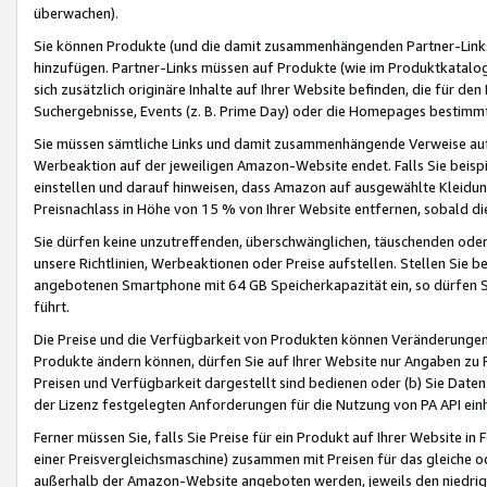
überwachen).
Sie können Produkte (und die damit zusammenhängenden Partner-Links)
hinzufügen. Partner-Links müssen auf Produkte (wie im Produktkatalog de
sich zusätzlich originäre Inhalte auf Ihrer Website befinden, die für 
Suchergebnisse, Events (z. B. Prime Day) oder die Homepages bestimmte
Sie müssen sämtliche Links und damit zusammenhängende Verweise auf z
Werbeaktion auf der jeweiligen Amazon-Website endet. Falls Sie beisp
einstellen und darauf hinweisen, dass Amazon auf ausgewählte Kleidun
Preisnachlass in Höhe von 15 % von Ihrer Website entfernen, sobald di
Sie dürfen keine unzutreffenden, überschwänglichen, täuschenden od
unsere Richtlinien, Werbeaktionen oder Preise aufstellen. Stellen Sie 
angebotenen Smartphone mit 64 GB Speicherkapazität ein, so dürfen S
führt.
Die Preise und die Verfügbarkeit von Produkten können Veränderungen 
Produkte ändern können, dürfen Sie auf Ihrer Website nur Angaben zu P
Preisen und Verfügbarkeit dargestellt sind bedienen oder (b) Sie Daten
der Lizenz festgelegten Anforderungen für die Nutzung von PA API einh
Ferner müssen Sie, falls Sie Preise für ein Produkt auf Ihrer Website in 
einer Preisvergleichsmaschine) zusammen mit Preisen für das gleiche o
außerhalb der Amazon-Website angeboten werden, jeweils den niedrigst