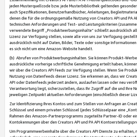
jeden Musterquellcode bzw. jede Musterbibliothek geltenden gesonder
auch Spezifikationen, Benutzerhandbücher, Anleitungen, Begleitmaterial
denen die für die ordnungsgemäße Nutzung von Creators API und PA A
technischen Anforderungen und Test- und Leistungskriterien (zusammen
verwendete Begriff „Produktwerbungsinhalte“ schließt ausdrücklich al
Lizenz zur Verfügung stellen, sowie alle von uns zur Verfügung gestel
ausdrücklich nicht auf Daten, Bilder, Texte oder sonstige Informatione
es sich nicht um eine Amazon-Website handelt.
(b) Abrufen von Produktwerbungsinhalten. Sie können Produkt-Werbein
ausdrückliche vorherige schriftliche Genehmigung erteilt haben, könn
wir über die Creators API Feeds zur Verfügung stellen. Wenn Sie Produk
Nutzung von Datenfeeds dieser Lizenz. Sie erkennen an, dass wir Creat
API oder Datenfeeds jederzeit ändern, auslaufen lassen oder neu veröffe
Verantwortung liegt, sicherzustellen, dass Ihr Zugriff auf die und Ihr
jeweiligen Zeitpunkt aktuellen Anforderungen (einschließlich dieser Liz
Zur Identifizierung Ihres Kontos und zum Stellen von Anfragen an Crea
Schlüssel und einem privaten Schlüssel (jedes Schlüsselpaar eine „Kon
Rahmen des Amazon-Partnerprogramms zugeteilte Partner-ID oder ein
Kontokennungen über den Creators API und PA API Kontoerstellungspro
Um Programmwerbeinhalte über die Creators API Dienste zu erhalten, m