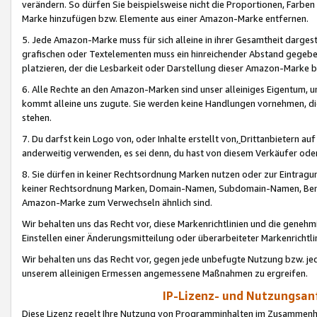
verändern. So dürfen Sie beispielsweise nicht die Proportionen, Farb
Marke hinzufügen bzw. Elemente aus einer Amazon-Marke entfernen.
5. Jede Amazon-Marke muss für sich alleine in ihrer Gesamtheit darge
grafischen oder Textelementen muss ein hinreichender Abstand gegebe
platzieren, der die Lesbarkeit oder Darstellung dieser Amazon-Marke b
6. Alle Rechte an den Amazon-Marken sind unser alleiniges Eigentum, 
kommt alleine uns zugute. Sie werden keine Handlungen vornehmen, 
stehen.
7. Du darfst kein Logo von, oder Inhalte erstellt von,
Drittanbietern au
anderweitig verwenden, es sei denn, du hast von diesem Verkäufer oder
8. Sie dürfen in keiner Rechtsordnung Marken nutzen oder zur Eintragu
keiner Rechtsordnung Marken, Domain-Namen, Subdomain-Namen, Benu
Amazon-Marke zum Verwechseln ähnlich sind.
Wir behalten uns das Recht vor, diese Markenrichtlinien und die gene
Einstellen einer Änderungsmitteilung oder überarbeiteter Markenricht
Wir behalten uns das Recht vor, gegen jede unbefugte Nutzung bzw. jede 
unserem alleinigen Ermessen angemessene Maßnahmen zu ergreifen.
IP-Lizenz- und Nutzungsan
Diese Lizenz regelt Ihre Nutzung von Programminhalten im Zusammen