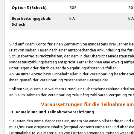
Option 3 (Scheck)
50£
50
Bearbeitungsgebühr
k.A.
k.A
Scheck
Sind auf Ihrem Konto für einen Zeitraum von mindestens drei Jahren kein
Frist von sieben Tagen nach einer entsprechenden Ankündigung die für
Schlussbetrag zurückzuhalten, der dem in der Übersicht Mindestausz
Mindestauszahlungsbetrag entspricht. Ferner können eine etwaig aufg
unterliegen oder durch geltende Verjährungsfristen verfallen.
An Sie unter Abzug bzw. Einbehalt aller in der Vereinbarung beschrieb
Ihnen gemäß der Vereinbarung zustehenden Beträge dar.
Sollten Sie, gleich aus welchem Grund, eine Überschusszahlung erhalte
an Sie im Rahmen der Vereinbarung zukünftig zahlbaren Vergütung zu 
Voraussetzungen für die Teilnahme a
1. Anmeldung und Teilnahmeberechtigung
Sie leiten den Anmeldeprozess ein, indem Sie einen vollständigen und 
muss/müssen originäre Inhalte (original content) enthalten und über d
Originalinhalte, die Materialien von Dritten verwenden, müssen wese