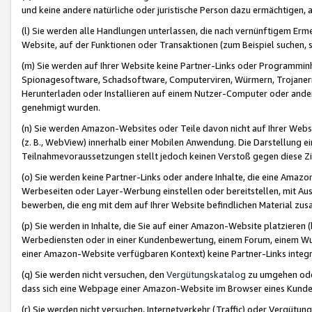
und keine andere natürliche oder juristische Person dazu ermächtigen, a
(l) Sie werden alle Handlungen unterlassen, die nach vernünftigem Erme
Website, auf der Funktionen oder Transaktionen (zum Beispiel suchen, s
(m) Sie werden auf Ihrer Website keine Partner-Links oder Programmin
Spionagesoftware, Schadsoftware, Computerviren, Würmern, Trojaner
Herunterladen oder Installieren auf einem Nutzer-Computer oder ande
genehmigt wurden.
(n) Sie werden Amazon-Websites oder Teile davon nicht auf Ihrer Websi
(z. B., WebView) innerhalb einer Mobilen Anwendung. Die Darstellung ein
Teilnahmevoraussetzungen stellt jedoch keinen Verstoß gegen diese Zif
(o) Sie werden keine Partner-Links oder andere Inhalte, die eine Am
Werbeseiten oder Layer-Werbung einstellen oder bereitstellen, mit Au
bewerben, die eng mit dem auf Ihrer Website befindlichen Material z
(p) Sie werden in Inhalte, die Sie auf einer Amazon-Website platzier
Werbediensten oder in einer Kundenbewertung, einem Forum, einem Wun
einer Amazon-Website verfügbaren Kontext) keine Partner-Links integr
(q) Sie werden nicht versuchen, den
Vergütungskatalog
zu umgehen oder
dass sich eine Webpage einer Amazon-Website im Browser eines Kunden 
(r) Sie werden nicht versuchen, Internetverkehr (Traffic) oder Vergü