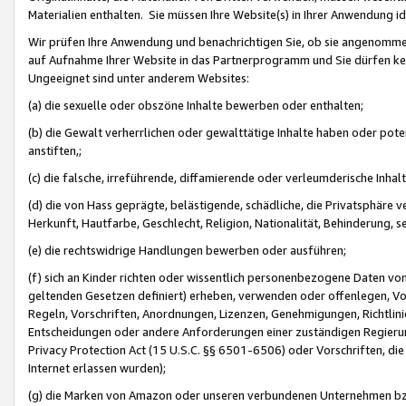
Materialien enthalten. Sie müssen Ihre Website(s) in Ihrer Anwendung ide
Wir prüfen Ihre Anwendung und benachrichtigen Sie, ob sie angenommen
auf Aufnahme Ihrer Website in das Partnerprogramm und Sie dürfen kei
Ungeeignet sind unter anderem Websites:
(a) die sexuelle oder obszöne Inhalte bewerben oder enthalten;
(b) die Gewalt verherrlichen oder gewalttätige Inhalte haben oder pot
anstiften,;
(c) die falsche, irreführende, diffamierende oder verleumderische Inha
(d) die von Hass geprägte, belästigende, schädliche, die Privatsphäre v
Herkunft, Hautfarbe, Geschlecht, Religion, Nationalität, Behinderung, 
(e) die rechtswidrige Handlungen bewerben oder ausführen;
(f) sich an Kinder richten oder wissentlich personenbezogene Daten vo
geltenden Gesetzen definiert) erheben, verwenden oder offenlegen, Vo
Regeln, Vorschriften, Anordnungen, Lizenzen, Genehmigungen, Richtlini
Entscheidungen oder andere Anforderungen einer zuständigen Regierung
Privacy Protection Act (15 U.S.C. §§ 6501-6506) oder Vorschriften, di
Internet erlassen wurden);
(g) die Marken von Amazon oder unseren verbundenen Unternehmen b