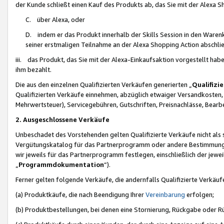
der Kunde schließt einen Kauf des Produkts ab, das Sie mit der Alexa 
C. über Alexa, oder
D. indem er das Produkt innerhalb der Skills Session in den Waren
seiner erstmaligen Teilnahme an der Alexa Shopping Action abschlie
iii. das Produkt, das Sie mit der Alexa-Einkaufsaktion vorgestellt ha
ihm bezahlt.
Die aus den einzelnen Qualifizierten Verkäufen generierten „
Qualifizi
Qualifizierten Verkäufe einnehmen, abzüglich etwaiger Versandkosten
Mehrwertsteuer), Servicegebühren, Gutschriften, Preisnachlässe, Bear
2. Ausgeschlossene Verkäufe
Unbeschadet des Vorstehenden gelten Qualifizierte Verkäufe nicht als
Vergütungskatalog für das Partnerprogramm oder andere Bestimmungen,
wir jeweils für das Partnerprogramm festlegen, einschließlich der jewe
„
Programmdokumentation
“).
Ferner gelten folgende Verkäufe, die andernfalls Qualifizierte Verkä
(a) Produktkäufe, die nach Beendigung Ihrer
Vereinbarung
erfolgen;
(b) Produktbestellungen, bei denen eine Stornierung, Rückgabe oder R