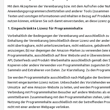
Mit dem Akzeptieren der Vereinbarung bzw. mit dem Aufrufen oder Nutz
Anwendungsprogrammierschnittstellen und anderer Tools (zusammen die
Texten und sonstigen Informationen und Inhalten in Bezug auf Produkte
nutzen können, erklären Sie sich damit einverstanden, an diese Lizenz 
1. Eingeschränkte Lizenz für Programminhalte
Vorbehaltlich der Bedingungen der Vereinbarung und ausschließlich z
Einhaltung der Vereinbarung (einschließlich dieser Lizenz und der ande
nicht übertragbare, nicht unterlizenzierbare, nicht exklusive, gebühren
anzuzeigen; (b) nur diejenigen der Amazon-Marken zu verwenden (wie in 
Programminhalte, ausschließlich auf Ihrer Website und in Übereinstimmu
API, Datenfeeds und Produkt-Werbeinhalte ausschließlich gemäß den Spe
Kopieren oder andere Verwenden von Programminhalten zugunsten Dri
Sammeln und Extrahieren von Daten. Zur Klarstellung: Zu den Program
Sie werden Programminhalte ausschließlich nach Maßgabe der Besti
hiermit eingeräumten Lizenz nutzen. Unbeschadet des Vorstehenden we
Umsätze auf eine Amazon-Website zu leiten, und werden Programminhal
Verbindung mit Programminhalten Besucher auf andere Websites als ein
unmittelbarem Zusammenhang mit den Programminhalten stehen, Links z
Nutzung der Programminhalte ausschließlich mit der betreffenden Pr
nicht mit einer anderen Webpage verlinken.