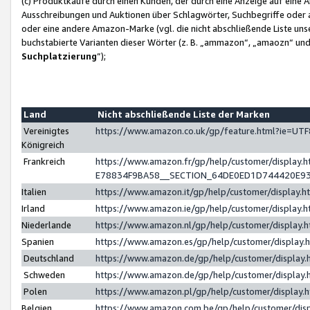
(c) Produktkäufe durch einen Kunden, der durch eine Anzeige auf eine 
Ausschreibungen und Auktionen über Schlagwörter, Suchbegriffe oder 
oder eine andere Amazon-Marke (vgl. die nicht abschließende Liste un
buchstabierte Varianten dieser Wörter (z. B. „ammazon“, „amaozn“ und „
Suchplatzierung
”);
Land
Nicht abschließende Liste der Marken
Vereinigtes
https://www.amazon.co.uk/gp/feature.html?ie=U
Königreich
Frankreich
https://www.amazon.fr/gp/help/customer/displa
E78834F9BA58__SECTION_64DE0ED1D744420E9
Italien
https://www.amazon.it/gp/help/customer/display
Irland
https://www.amazon.ie/gp/help/customer/displa
Niederlande
https://www.amazon.nl/gp/help/customer/display
Spanien
https://www.amazon.es/gp/help/customer/display
Deutschland
https://www.amazon.de/gp/help/customer/displa
Schweden
https://www.amazon.de/gp/help/customer/displa
Polen
https://www.amazon.pl/gp/help/customer/display
Belgien
https://www.amazon.com.be/gp/help/customer/d