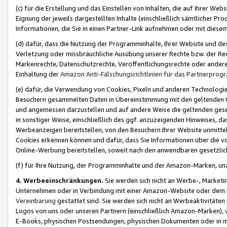
(c) für die Erstellung und das Einstellen von Inhalten, die auf Ihrer We
Eignung der jeweils dargestellten Inhalte (einschließlich sämtlicher 
Informationen, die Sie in einen Partner-Link aufnehmen oder mit diese
(d) dafür, dass die Nutzung der Programminhalte, Ihrer Website und des 
Verletzung oder missbräuchliche Ausübung unserer Rechte bzw. der Recht
Markenrechte, Datenschutzrechte, Veröffentlichungsrechte oder anderer
Einhaltung der
Amazon Anti-Fälschungsrichtlinien für das Partnerpro
(e) dafür, die Verwendung von Cookies, Pixeln und anderen Technologien
Besuchern gesammelten Daten in Übereinstimmung mit den geltenden Ge
und angemessen darzustellen und auf andere Weise die geltenden geset
in sonstiger Weise, einschließlich des ggf. anzuzeigenden Hinweises, d
Werbeanzeigen bereitstellen, von den Besuchern Ihrer Website unmitte
Cookies erkennen können und dafür, dass Sie Informationen über die v
Online-Werbung bereitstellen, soweit nach den anwendbaren gesetzlic
(f) für Ihre Nutzung, der Programminhalte und der Amazon-Marken, u
4. Werbeeinschränkungen.
Sie werden sich nicht an Werbe-, Market
Unternehmen oder in Verbindung mit einer Amazon-Website oder dem Pa
Vereinbarung
gestattet sind. Sie werden sich nicht an Werbeaktivitäten
Logos von uns oder unseren Partnern (einschließlich Amazon-Marken), 
E-Books, physischen Postsendungen, physischen Dokumenten oder in 