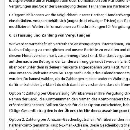
(beispielsweise durch Manipulation oder Kombination von Attributions-
Vergütungen und/oder der Beendigung deiner Teilnahme am Partnerp
Gelegentlich können wir die Möglichkeit unserer Partner, Standardv
einschränken. Amazon behält sich (ungeachtet etwaiger Fristen) das Re
modifizieren. Weitere Informationen zu Einschränkungen für Vergütung
6. Erfassung und Zahlung von Vergütungen
Wir werden wirtschaftlich vertretbare Anstrengungen unternehmen, um 
Nachverfolgung zu ermöglichen und unsere Berichte zu erstellen und di
diesem Monat verdient hast, zusammengefasst sind. Standardvergütung
auf den nächsten Betrag in der Landeswährung gerundet werden (z. B. C
über oder unter dem in deiner Preiskarte angegebenen Satz liegt. Wir
eine Amazon-Webseite etwa 60 Tage nach Ende jedes Kalendermonats, i
wurden. Du kannst wählen, ob du Zahlungen in einer anderen Währung
dafür entscheidest, erklärst du dich damit einverstanden, dass die K
Option 1: Zahlung per Überweisung.
Wir überweisen Ihre Vergütung dir
Namen der Bank, die Kontonummer, den Namen des Kontoinhabers bzw. a
erforderlich) nennen. Sollten Sie sich für diese Option entscheiden, be
fällige Gesamtbetrag den in der
Übersicht Mindestauszahlungsbet
Option 2: Zahlung per Amazon-Geschenkgutschein.
Wir übersenden Ihne
Partnerkonto genannte Haupt-E-Mail-Adresse. Diese Geschenkgutschei