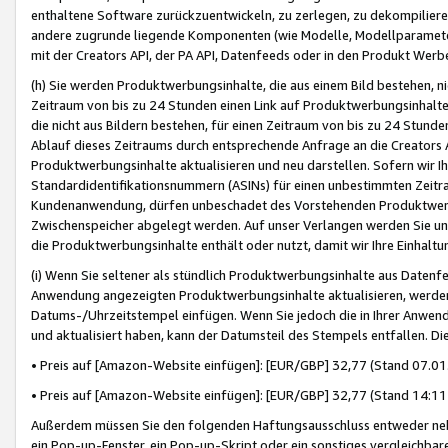
enthaltene Software zurückzuentwickeln, zu zerlegen, zu dekompilier
andere zugrunde liegende Komponenten (wie Modelle, Modellparameter
mit der Creators API, der PA API, Datenfeeds oder in den Produkt Werb
(h) Sie werden Produktwerbungsinhalte, die aus einem Bild bestehen, ni
Zeitraum von bis zu 24 Stunden einen Link auf Produktwerbungsinhalte
die nicht aus Bildern bestehen, für einen Zeitraum von bis zu 24 Stund
Ablauf dieses Zeitraums durch entsprechende Anfrage an die Creators 
Produktwerbungsinhalte aktualisieren und neu darstellen. Sofern wir Ih
Standardidentifikationsnummern (ASINs) für einen unbestimmten Zeitra
Kundenanwendung, dürfen unbeschadet des Vorstehenden Produktwerbu
Zwischenspeicher abgelegt werden. Auf unser Verlangen werden Sie un
die Produktwerbungsinhalte enthält oder nutzt, damit wir Ihre Einhalt
(i) Wenn Sie seltener als stündlich Produktwerbungsinhalte aus Datenfe
Anwendung angezeigten Produktwerbungsinhalte aktualisieren, werden 
Datums-/Uhrzeitstempel einfügen. Wenn Sie jedoch die in Ihrer Anwe
und aktualisiert haben, kann der Datumsteil des Stempels entfallen. Dies
• Preis auf [Amazon-Website einfügen]: [EUR/GBP] 32,77 (Stand 07.01.
• Preis auf [Amazon-Website einfügen]: [EUR/GBP] 32,77 (Stand 14:11 
Außerdem müssen Sie den folgenden Haftungsausschluss entweder neb
ein Pop-up-Fenster, ein Pop-up-Skript oder ein sonstiges vergleichba