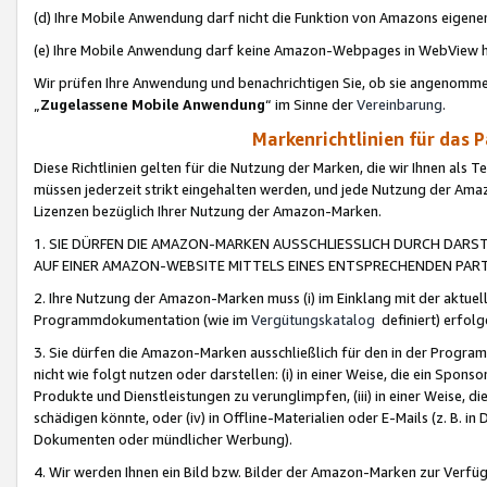
(d) Ihre Mobile Anwendung darf nicht die Funktion von Amazons eige
(e) Ihre Mobile Anwendung darf keine Amazon-Webpages in WebView 
Wir prüfen Ihre Anwendung und benachrichtigen Sie, ob sie angenomm
„
Zugelassene Mobile Anwendung
“ im Sinne der
Vereinbarung
.
Markenrichtlinien für das 
Diese Richtlinien gelten für die Nutzung der Marken, die wir Ihnen als 
müssen jederzeit strikt eingehalten werden, und jede Nutzung der Ama
Lizenzen bezüglich Ihrer Nutzung der Amazon-Marken.
1. SIE DÜRFEN DIE AMAZON-MARKEN AUSSCHLIESSLICH DURCH DARS
AUF EINER AMAZON-WEBSITE MITTELS EINES ENTSPRECHENDEN PART
2. Ihre Nutzung der Amazon-Marken muss (i) im Einklang mit der aktuells
Programmdokumentation (wie im
Vergütungskatalog
definiert) erfolg
3. Sie dürfen die Amazon-Marken ausschließlich für den in der Progr
nicht wie folgt nutzen oder darstellen: (i) in einer Weise, die ein Spo
Produkte und Dienstleistungen zu verunglimpfen, (iii) in einer Weise
schädigen könnte, oder (iv) in Offline-Materialien oder E-Mails (z. B.
Dokumenten oder mündlicher Werbung).
4. Wir werden Ihnen ein Bild bzw. Bilder der Amazon-Marken zur Verfüg