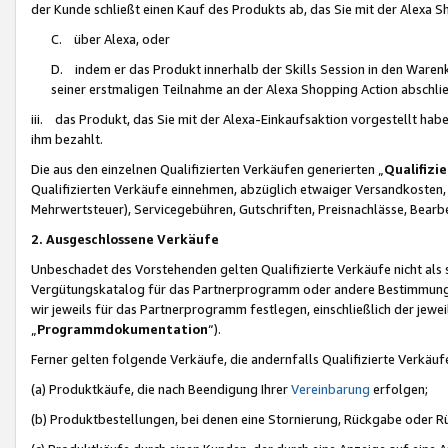
der Kunde schließt einen Kauf des Produkts ab, das Sie mit der Alexa 
C. über Alexa, oder
D. indem er das Produkt innerhalb der Skills Session in den Waren
seiner erstmaligen Teilnahme an der Alexa Shopping Action abschlie
iii. das Produkt, das Sie mit der Alexa-Einkaufsaktion vorgestellt ha
ihm bezahlt.
Die aus den einzelnen Qualifizierten Verkäufen generierten „
Qualifizi
Qualifizierten Verkäufe einnehmen, abzüglich etwaiger Versandkosten
Mehrwertsteuer), Servicegebühren, Gutschriften, Preisnachlässe, Bear
2. Ausgeschlossene Verkäufe
Unbeschadet des Vorstehenden gelten Qualifizierte Verkäufe nicht als
Vergütungskatalog für das Partnerprogramm oder andere Bestimmungen,
wir jeweils für das Partnerprogramm festlegen, einschließlich der jewe
„
Programmdokumentation
“).
Ferner gelten folgende Verkäufe, die andernfalls Qualifizierte Verkä
(a) Produktkäufe, die nach Beendigung Ihrer
Vereinbarung
erfolgen;
(b) Produktbestellungen, bei denen eine Stornierung, Rückgabe oder R