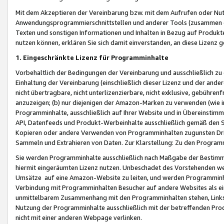
Mit dem Akzeptieren der Vereinbarung bzw. mit dem Aufrufen oder Nutz
Anwendungsprogrammierschnittstellen und anderer Tools (zusammen die
Texten und sonstigen Informationen und Inhalten in Bezug auf Produkte
nutzen können, erklären Sie sich damit einverstanden, an diese Lizenz 
1. Eingeschränkte Lizenz für Programminhalte
Vorbehaltlich der Bedingungen der Vereinbarung und ausschließlich z
Einhaltung der Vereinbarung (einschließlich dieser Lizenz und der ande
nicht übertragbare, nicht unterlizenzierbare, nicht exklusive, gebühren
anzuzeigen; (b) nur diejenigen der Amazon-Marken zu verwenden (wie in 
Programminhalte, ausschließlich auf Ihrer Website und in Übereinstimmu
API, Datenfeeds und Produkt-Werbeinhalte ausschließlich gemäß den Spe
Kopieren oder andere Verwenden von Programminhalten zugunsten Dri
Sammeln und Extrahieren von Daten. Zur Klarstellung: Zu den Program
Sie werden Programminhalte ausschließlich nach Maßgabe der Besti
hiermit eingeräumten Lizenz nutzen. Unbeschadet des Vorstehenden we
Umsätze auf eine Amazon-Website zu leiten, und werden Programminhal
Verbindung mit Programminhalten Besucher auf andere Websites als ein
unmittelbarem Zusammenhang mit den Programminhalten stehen, Links z
Nutzung der Programminhalte ausschließlich mit der betreffenden Pr
nicht mit einer anderen Webpage verlinken.