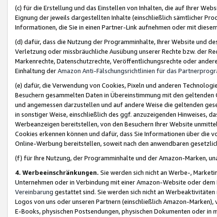
(c) für die Erstellung und das Einstellen von Inhalten, die auf Ihrer We
Eignung der jeweils dargestellten Inhalte (einschließlich sämtlicher 
Informationen, die Sie in einen Partner-Link aufnehmen oder mit diese
(d) dafür, dass die Nutzung der Programminhalte, Ihrer Website und des 
Verletzung oder missbräuchliche Ausübung unserer Rechte bzw. der Recht
Markenrechte, Datenschutzrechte, Veröffentlichungsrechte oder anderer
Einhaltung der
Amazon Anti-Fälschungsrichtlinien für das Partnerpro
(e) dafür, die Verwendung von Cookies, Pixeln und anderen Technologien
Besuchern gesammelten Daten in Übereinstimmung mit den geltenden Ge
und angemessen darzustellen und auf andere Weise die geltenden geset
in sonstiger Weise, einschließlich des ggf. anzuzeigenden Hinweises, d
Werbeanzeigen bereitstellen, von den Besuchern Ihrer Website unmitte
Cookies erkennen können und dafür, dass Sie Informationen über die v
Online-Werbung bereitstellen, soweit nach den anwendbaren gesetzlic
(f) für Ihre Nutzung, der Programminhalte und der Amazon-Marken, u
4. Werbeeinschränkungen.
Sie werden sich nicht an Werbe-, Market
Unternehmen oder in Verbindung mit einer Amazon-Website oder dem Pa
Vereinbarung
gestattet sind. Sie werden sich nicht an Werbeaktivitäten
Logos von uns oder unseren Partnern (einschließlich Amazon-Marken), 
E-Books, physischen Postsendungen, physischen Dokumenten oder in 