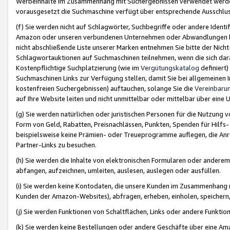
Werbeinhalte im Zusammenhang mit Suchergebnissen verwendet werden,
vorausgesetzt die Suchmaschine verfügt über entsprechende Ausschlu
(f) Sie werden nicht auf Schlagwörter, Suchbegriffe oder andere Ident
Amazon oder unseren verbundenen Unternehmen oder Abwandlungen bzw
nicht abschließende Liste unserer Marken entnehmen Sie bitte der Nich
Schlagwortauktionen auf Suchmaschinen teilnehmen, wenn die sich da
Kostenpflichtige Suchplatzierung (wie im
Vergütungskatalog
definiert
Suchmaschinen Links zur Verfügung stellen, damit Sie bei allgemeinen I
kostenfreien Suchergebnissen) auftauchen, solange Sie die
Vereinbaru
auf Ihre Website leiten und nicht unmittelbar oder mittelbar über eine
(g) Sie werden natürlichen oder juristischen Personen für die Nutzung 
Form von Geld, Rabatten, Preisnachlässen, Punkten, Spenden für Hilfs
beispielsweise keine Prämien- oder Treueprogramme auflegen, die Anrei
Partner-Links zu besuchen.
(h) Sie werden die Inhalte von elektronischen Formularen oder anderem M
abfangen, aufzeichnen, umleiten, auslesen, auslegen oder ausfüllen.
(i) Sie werden keine Kontodaten, die unsere Kunden im Zusammenhang 
Kunden der Amazon-Websites), abfragen, erheben, einholen, speichern,
(j) Sie werden Funktionen von Schaltflächen, Links oder andere Funkti
(k) Sie werden keine Bestellungen oder andere Geschäfte über eine Ama