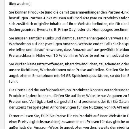
überwachen).
Sie können Produkte (und die damit zusammenhängenden Partner-Links)
hinzufügen. Partner-Links müssen auf Produkte (wie im Produktkatalog de
sich zusätzlich originäre Inhalte auf Ihrer Website befinden, die für 
Suchergebnisse, Events (z. B. Prime Day) oder die Homepages bestimmte
Sie müssen sämtliche Links und damit zusammenhängende Verweise auf z
Werbeaktion auf der jeweiligen Amazon-Website endet. Falls Sie beisp
einstellen und darauf hinweisen, dass Amazon auf ausgewählte Kleidun
Preisnachlass in Höhe von 15 % von Ihrer Website entfernen, sobald di
Sie dürfen keine unzutreffenden, überschwänglichen, täuschenden od
unsere Richtlinien, Werbeaktionen oder Preise aufstellen. Stellen Sie 
angebotenen Smartphone mit 64 GB Speicherkapazität ein, so dürfen S
führt.
Die Preise und die Verfügbarkeit von Produkten können Veränderungen 
Produkte ändern können, dürfen Sie auf Ihrer Website nur Angaben zu P
Preisen und Verfügbarkeit dargestellt sind bedienen oder (b) Sie Daten
der Lizenz festgelegten Anforderungen für die Nutzung von PA API einh
Ferner müssen Sie, falls Sie Preise für ein Produkt auf Ihrer Website in 
einer Preisvergleichsmaschine) zusammen mit Preisen für das gleiche o
außerhalb der Amazon-Website angeboten werden, jeweils den niedrigst