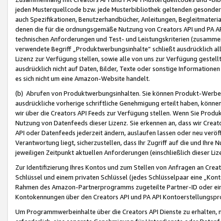
jeden Musterquellcode bzw. jede Musterbibliothek geltenden gesonder
auch Spezifikationen, Benutzerhandbücher, Anleitungen, Begleitmaterial
denen die für die ordnungsgemäße Nutzung von Creators API und PA A
technischen Anforderungen und Test- und Leistungskriterien (zusammen
verwendete Begriff „Produktwerbungsinhalte“ schließt ausdrücklich al
Lizenz zur Verfügung stellen, sowie alle von uns zur Verfügung gestel
ausdrücklich nicht auf Daten, Bilder, Texte oder sonstige Informatione
es sich nicht um eine Amazon-Website handelt.
(b) Abrufen von Produktwerbungsinhalten. Sie können Produkt-Werbein
ausdrückliche vorherige schriftliche Genehmigung erteilt haben, könn
wir über die Creators API Feeds zur Verfügung stellen. Wenn Sie Produk
Nutzung von Datenfeeds dieser Lizenz. Sie erkennen an, dass wir Creat
API oder Datenfeeds jederzeit ändern, auslaufen lassen oder neu veröffe
Verantwortung liegt, sicherzustellen, dass Ihr Zugriff auf die und Ihr
jeweiligen Zeitpunkt aktuellen Anforderungen (einschließlich dieser Liz
Zur Identifizierung Ihres Kontos und zum Stellen von Anfragen an Crea
Schlüssel und einem privaten Schlüssel (jedes Schlüsselpaar eine „Kon
Rahmen des Amazon-Partnerprogramms zugeteilte Partner-ID oder ein
Kontokennungen über den Creators API und PA API Kontoerstellungspro
Um Programmwerbeinhalte über die Creators API Dienste zu erhalten, m