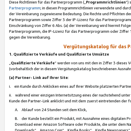
Diese Richtlinien für das Partnerprogramm („
Programmrichtlinien
“)
Partnerprogramm
; in diesen Programmrichtlinien verwendete und durch
der Vereinbarung zugewiesene Bedeutung. Die Rechte und Pflichten de
Partnerprogramm sowie Ziffer 3 der IP-Lizenz für das Partnerprogram
Einschränkung von Ziffer 6 Abs. (a) der Vereinbarung wird hiermit Fol
Partnerprogramm, die IP-Lizenz für das Partnerprogramm oder Ziffer 1
gegen die Vereinbarung.
Vergütungskatalog für das 
1. Qualifizierte Verkäufe und Qualifizierte Umsätze
„
Qualifizierte Verkäufe
“ werden von uns mit den in Ziffer 3 diese
(vorbehaltlich der in diesem Vergütungskatalog beschriebenen Ausnah
(a) Partner- Link auf Ihrer Site
:
i. ein Kunde durch Anklicken eines auf Ihrer Website platzierten Part
ii. während einer einzigen Internetsitzung eines der nachstehend unter (i)
Kunde den Partner-Link anklickt und mit dem zuerst eintretenden der f
A. Ablauf von 24 Stunden seit dem Klick,
B. der Kunde bestellt ein Produkt, mit Ausnahme eines digitalen P
Download einer Amazon Software oder Produkte, die unter dem N
Downloads“, „Amazon Coin“, „Kindle Books“, „Kindle Newspapers“, „