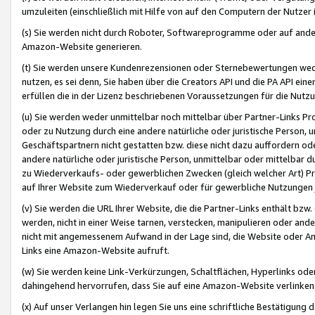
umzuleiten (einschließlich mit Hilfe von auf den Computern der Nutzer i
(s) Sie werden nicht durch Roboter, Softwareprogramme oder auf andere
Amazon-Website generieren.
(t) Sie werden unsere Kundenrezensionen oder Sternebewertungen wed
nutzen, es sei denn, Sie haben über die Creators API und die PA API e
erfüllen die in der Lizenz beschriebenen Voraussetzungen für die Nutzu
(u) Sie werden weder unmittelbar noch mittelbar über Partner-Links P
oder zu Nutzung durch eine andere natürliche oder juristische Person,
Geschäftspartnern nicht gestatten bzw. diese nicht dazu auffordern od
andere natürliche oder juristische Person, unmittelbar oder mittelbar
zu Wiederverkaufs- oder gewerblichen Zwecken (gleich welcher Art) 
auf Ihrer Website zum Wiederverkauf oder für gewerbliche Nutzungen 
(v) Sie werden die URL Ihrer Website, die die Partner-Links enthält b
werden, nicht in einer Weise tarnen, verstecken, manipulieren oder and
nicht mit angemessenem Aufwand in der Lage sind, die Website oder A
Links eine Amazon-Website aufruft.
(w) Sie werden keine Link-Verkürzungen, Schaltflächen, Hyperlinks ode
dahingehend hervorrufen, dass Sie auf eine Amazon-Website verlinken
(x) Auf unser Verlangen hin legen Sie uns eine schriftliche Bestätigung