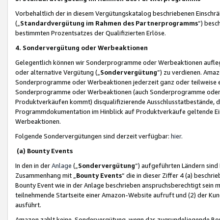
Vorbehaltlich der in diesem Vergütungskatalog beschriebenen Einschr
(„
Standardvergütung im Rahmen des Partnerprogramms
“) besc
bestimmten Prozentsatzes der Qualifizierten Erlöse.
4. Sondervergütung oder Werbeaktionen
Gelegentlich können wir Sonderprogramme oder Werbeaktionen auflegen,
oder alternative Vergütung („
Sondervergütung
”) zu verdienen. Amazo
Sonderprogramme oder Werbeaktionen jederzeit ganz oder teilweise einz
Sonderprogramme oder Werbeaktionen (auch Sonderprogramme oder We
Produktverkäufen kommt) disqualifizierende Ausschlusstatbestände, di
Programmdokumentation im Hinblick auf Produktverkäufe geltende E
Werbeaktionen.
Folgende Sondervergütungen sind derzeit verfügbar:
hier
.
(a) Bounty Events
In den in der
Anlage
(„
Sondervergütung
“) aufgeführten Ländern sind
Zusammenhang mit „
Bounty Events
“ die in dieser Ziffer 4 (a) besch
Bounty Event wie in der Anlage beschrieben anspruchsberechtigt sein mu
teilnehmende Startseite einer Amazon-Website aufruft und (2) der Kun
ausführt.
Amazon zahlt keine Sondervergütung, wenn das zugrundeliegende Boun