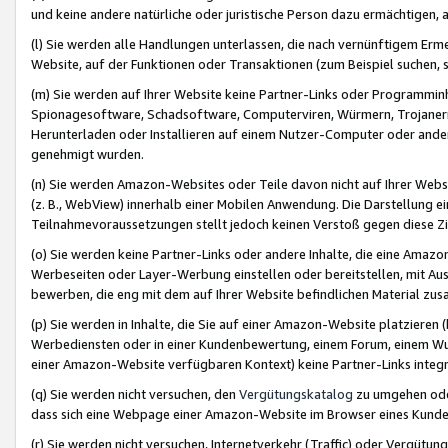
und keine andere natürliche oder juristische Person dazu ermächtigen, a
(l) Sie werden alle Handlungen unterlassen, die nach vernünftigem Erme
Website, auf der Funktionen oder Transaktionen (zum Beispiel suchen, s
(m) Sie werden auf Ihrer Website keine Partner-Links oder Programmin
Spionagesoftware, Schadsoftware, Computerviren, Würmern, Trojaner
Herunterladen oder Installieren auf einem Nutzer-Computer oder ande
genehmigt wurden.
(n) Sie werden Amazon-Websites oder Teile davon nicht auf Ihrer Websi
(z. B., WebView) innerhalb einer Mobilen Anwendung. Die Darstellung ein
Teilnahmevoraussetzungen stellt jedoch keinen Verstoß gegen diese Zif
(o) Sie werden keine Partner-Links oder andere Inhalte, die eine Am
Werbeseiten oder Layer-Werbung einstellen oder bereitstellen, mit Au
bewerben, die eng mit dem auf Ihrer Website befindlichen Material z
(p) Sie werden in Inhalte, die Sie auf einer Amazon-Website platzier
Werbediensten oder in einer Kundenbewertung, einem Forum, einem Wun
einer Amazon-Website verfügbaren Kontext) keine Partner-Links integr
(q) Sie werden nicht versuchen, den
Vergütungskatalog
zu umgehen oder
dass sich eine Webpage einer Amazon-Website im Browser eines Kunden 
(r) Sie werden nicht versuchen, Internetverkehr (Traffic) oder Vergü