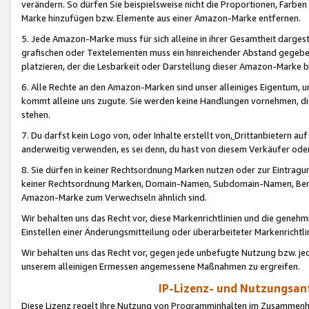
verändern. So dürfen Sie beispielsweise nicht die Proportionen, Farb
Marke hinzufügen bzw. Elemente aus einer Amazon-Marke entfernen.
5. Jede Amazon-Marke muss für sich alleine in ihrer Gesamtheit darge
grafischen oder Textelementen muss ein hinreichender Abstand gegebe
platzieren, der die Lesbarkeit oder Darstellung dieser Amazon-Marke b
6. Alle Rechte an den Amazon-Marken sind unser alleiniges Eigentum, 
kommt alleine uns zugute. Sie werden keine Handlungen vornehmen, 
stehen.
7. Du darfst kein Logo von, oder Inhalte erstellt von,
Drittanbietern au
anderweitig verwenden, es sei denn, du hast von diesem Verkäufer oder
8. Sie dürfen in keiner Rechtsordnung Marken nutzen oder zur Eintragu
keiner Rechtsordnung Marken, Domain-Namen, Subdomain-Namen, Benu
Amazon-Marke zum Verwechseln ähnlich sind.
Wir behalten uns das Recht vor, diese Markenrichtlinien und die gene
Einstellen einer Änderungsmitteilung oder überarbeiteter Markenricht
Wir behalten uns das Recht vor, gegen jede unbefugte Nutzung bzw. jede 
unserem alleinigen Ermessen angemessene Maßnahmen zu ergreifen.
IP-Lizenz- und Nutzungsan
Diese Lizenz regelt Ihre Nutzung von Programminhalten im Zusammen