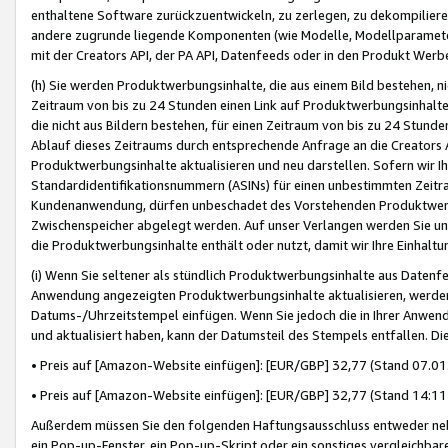
enthaltene Software zurückzuentwickeln, zu zerlegen, zu dekompilier
andere zugrunde liegende Komponenten (wie Modelle, Modellparameter
mit der Creators API, der PA API, Datenfeeds oder in den Produkt Werb
(h) Sie werden Produktwerbungsinhalte, die aus einem Bild bestehen, ni
Zeitraum von bis zu 24 Stunden einen Link auf Produktwerbungsinhalte
die nicht aus Bildern bestehen, für einen Zeitraum von bis zu 24 Stund
Ablauf dieses Zeitraums durch entsprechende Anfrage an die Creators 
Produktwerbungsinhalte aktualisieren und neu darstellen. Sofern wir Ih
Standardidentifikationsnummern (ASINs) für einen unbestimmten Zeitra
Kundenanwendung, dürfen unbeschadet des Vorstehenden Produktwerbu
Zwischenspeicher abgelegt werden. Auf unser Verlangen werden Sie un
die Produktwerbungsinhalte enthält oder nutzt, damit wir Ihre Einhalt
(i) Wenn Sie seltener als stündlich Produktwerbungsinhalte aus Datenfe
Anwendung angezeigten Produktwerbungsinhalte aktualisieren, werden 
Datums-/Uhrzeitstempel einfügen. Wenn Sie jedoch die in Ihrer Anwe
und aktualisiert haben, kann der Datumsteil des Stempels entfallen. Dies
• Preis auf [Amazon-Website einfügen]: [EUR/GBP] 32,77 (Stand 07.01.
• Preis auf [Amazon-Website einfügen]: [EUR/GBP] 32,77 (Stand 14:11 
Außerdem müssen Sie den folgenden Haftungsausschluss entweder neb
ein Pop-up-Fenster, ein Pop-up-Skript oder ein sonstiges vergleichba