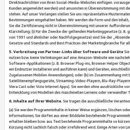
Direktnachrichten von Ihren Social-Media-Websites einfügen. vorausg
Kunden angemeldet werden) und ansonsten in Übereinstimmung mit der
stehen. Auf unser Verlangen stellen Sie uns repräsentative Mustermater
Bestimmungen eingehalten haben. Wir werden die Form und den Inhalt, di
Sie die Zertifizierung nicht in Übereinstimmung mit unserer Aufforderu
Klarstellung: (i) Für die Zwecke der geltenden Marketinggesetze (z. 
von 1991 und ähnlicher oder Nachfolgegesetze) sind Sie der „Absender“ j
Gesetze und Standards und Best Practices der Marketingbranche für 
5. Verbreitung von Partner-Links über Software und Geräte
Sie
nutzen bzw. keine Verlinkungen auf eine Amazon-Website wie nachsteh
Software-Applikationen (z. B. Browser Plug-ins, Browser Helper Objec
ein Endnutzer installieren und ausführen kann) und Geräten, einschlie
Zugelassenen Mobilen Anwendungen); oder (b) im Zusammenhang mit bzw.
Satellitenempfangsgeräte, Streaming-Video-Playern, Blu-Ray-Playern 
Viera Cast oder Vizio Internet Apps). Sie werden ohne ausdrückliche v
Entwicklung von Modellen des maschinellen Lernens oder verwandter 
6. Inhalte auf Ihrer Website
. Sie tragen die ausschließliche Verantwo
(a) Sie werden Programminhalte in keiner Weise ergänzen, löschen oder
Informationen; Sie dürfen aus einer Bilddatei bestehende Programminhal
erhalten bleiben bzw. aus Text bestehende Programminhalte so kürzen, 
Kürzung nicht sachlich falsch oder irreführend wird. Einige Arten von L