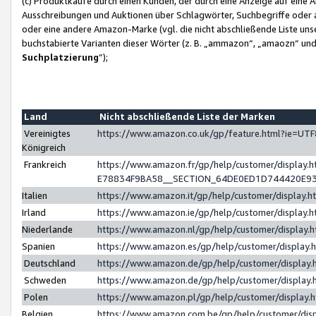
(c) Produktkäufe durch einen Kunden, der durch eine Anzeige auf eine 
Ausschreibungen und Auktionen über Schlagwörter, Suchbegriffe oder 
oder eine andere Amazon-Marke (vgl. die nicht abschließende Liste un
buchstabierte Varianten dieser Wörter (z. B. „ammazon“, „amaozn“ und „
Suchplatzierung
”);
Land
Nicht abschließende Liste der Marken
Vereinigtes
https://www.amazon.co.uk/gp/feature.html?ie=U
Königreich
Frankreich
https://www.amazon.fr/gp/help/customer/displa
E78834F9BA58__SECTION_64DE0ED1D744420E9
Italien
https://www.amazon.it/gp/help/customer/display
Irland
https://www.amazon.ie/gp/help/customer/displa
Niederlande
https://www.amazon.nl/gp/help/customer/display
Spanien
https://www.amazon.es/gp/help/customer/display
Deutschland
https://www.amazon.de/gp/help/customer/displa
Schweden
https://www.amazon.de/gp/help/customer/displa
Polen
https://www.amazon.pl/gp/help/customer/display
Belgien
https://www.amazon.com.be/gp/help/customer/d