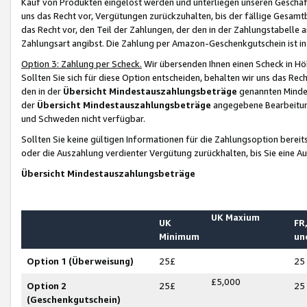
Kauf von Produkten eingelöst werden und unterliegen unseren Geschäf
uns das Recht vor, Vergütungen zurückzuhalten, bis der fällige Gesamt
das Recht vor, den Teil der Zahlungen, der den in der Zahlungstabelle 
Zahlungsart angibst. Die Zahlung per Amazon-Geschenkgutschein ist in
Option 3: Zahlung per Scheck.
Wir übersenden Ihnen einen Scheck in Höh
Sollten Sie sich für diese Option entscheiden, behalten wir uns das Rec
den in der
Übersicht Mindestauszahlungsbeträge
genannten Mindest
der
Übersicht Mindestauszahlungsbeträge
angegebene Bearbeitung
und Schweden nicht verfügbar.
Sollten Sie keine gültigen Informationen für die Zahlungsoption bereit
oder die Auszahlung verdienter Vergütung zurückhalten, bis Sie eine A
Übersicht Mindestauszahlungsbeträge
UK Maxium
UK
FR,
Minimum
un
Option 1 (Überweisung)
25£
25
£5,000
Option 2
25£
25
(Geschenkgutschein)