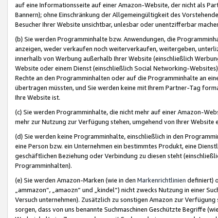
auf eine Informationsseite auf einer Amazon-Website, der nicht als Part
Bannern); ohne Einschränkung der Allgemeingültigkeit des Vorstehende
Besucher Ihrer Website unsichtbar, unlesbar oder unentzifferbar mache
(b) Sie werden Programminhalte bzw. Anwendungen, die Programminhalt
anzeigen, weder verkaufen noch weiterverkaufen, weitergeben, unterli
innerhalb von Werbung außerhalb Ihrer Website (einschließlich Werbun
Website oder einem Dienst (einschließlich Social Networking-Website
Rechte an den Programminhalten oder auf die Programminhalte an eine a
übertragen müssten, und Sie werden keine mit Ihrem Partner-Tag formati
Ihre Website ist.
(c) Sie werden Programminhalte, die nicht mehr auf einer Amazon-Websit
mehr zur Nutzung zur Verfügung stehen, umgehend von Ihrer Website e
(d) Sie werden keine Programminhalte, einschließlich in den Programmin
eine Person bzw. ein Unternehmen ein bestimmtes Produkt, eine Dienstle
geschäftlichen Beziehung oder Verbindung zu diesen steht (einschließli
Programminhalten).
(e) Sie werden Amazon-Marken (wie in den
Markenrichtlinien
definiert) 
„ammazon“, „amaozn“ und „kindel“) nicht zwecks Nutzung in einer Suc
Versuch unternehmen). Zusätzlich zu sonstigen Amazon zur Verfügung 
sorgen, dass von uns benannte Suchmaschinen Geschützte Begriffe (wie 