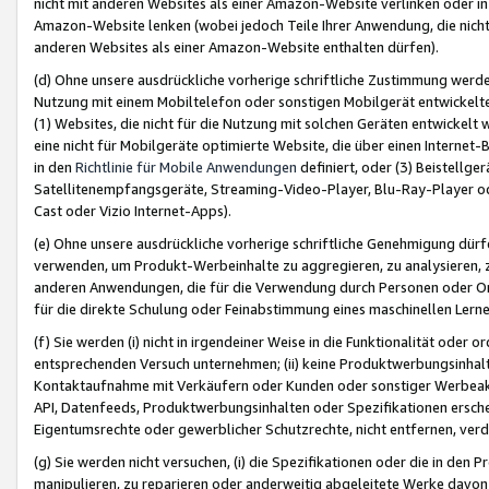
nicht mit anderen Websites als einer Amazon-Website verlinken oder i
Amazon-Website lenken (wobei jedoch Teile Ihrer Anwendung, die nich
anderen Websites als einer Amazon-Website enthalten dürfen).
(d) Ohne unsere ausdrückliche vorherige schriftliche Zustimmung werd
Nutzung mit einem Mobiltelefon oder sonstigen Mobilgerät entwickelt
(1) Websites, die nicht für die Nutzung mit solchen Geräten entwickelt
eine nicht für Mobilgeräte optimierte Website, die über einen Interne
in den
Richtlinie für Mobile Anwendungen
definiert, oder (3) Beistellge
Satellitenempfangsgeräte, Streaming-Video-Player, Blu-Ray-Player ode
Cast oder Vizio Internet-Apps).
(e) Ohne unsere ausdrückliche vorherige schriftliche Genehmigung dürfe
verwenden, um Produkt-Werbeinhalte zu aggregieren, zu analysieren, 
anderen Anwendungen, die für die Verwendung durch Personen oder Or
für die direkte Schulung oder Feinabstimmung eines maschinellen Lern
(f) Sie werden (i) nicht in irgendeiner Weise in die Funktionalität ode
entsprechenden Versuch unternehmen; (ii) keine Produktwerbungsinha
Kontaktaufnahme mit Verkäufern oder Kunden oder sonstiger Werbeaktiv
API, Datenfeeds, Produktwerbungsinhalten oder Spezifikationen erschei
Eigentumsrechte oder gewerblicher Schutzrechte, nicht entfernen, verd
(g) Sie werden nicht versuchen, (i) die Spezifikationen oder die in de
manipulieren, zu reparieren oder anderweitig abgeleitete Werke davon z