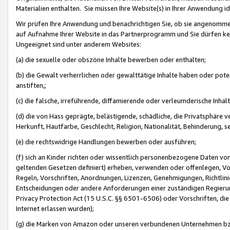
Materialien enthalten. Sie müssen Ihre Website(s) in Ihrer Anwendung ide
Wir prüfen Ihre Anwendung und benachrichtigen Sie, ob sie angenommen
auf Aufnahme Ihrer Website in das Partnerprogramm und Sie dürfen kei
Ungeeignet sind unter anderem Websites:
(a) die sexuelle oder obszöne Inhalte bewerben oder enthalten;
(b) die Gewalt verherrlichen oder gewalttätige Inhalte haben oder pot
anstiften,;
(c) die falsche, irreführende, diffamierende oder verleumderische Inha
(d) die von Hass geprägte, belästigende, schädliche, die Privatsphäre v
Herkunft, Hautfarbe, Geschlecht, Religion, Nationalität, Behinderung, 
(e) die rechtswidrige Handlungen bewerben oder ausführen;
(f) sich an Kinder richten oder wissentlich personenbezogene Daten vo
geltenden Gesetzen definiert) erheben, verwenden oder offenlegen, Vo
Regeln, Vorschriften, Anordnungen, Lizenzen, Genehmigungen, Richtlini
Entscheidungen oder andere Anforderungen einer zuständigen Regierung
Privacy Protection Act (15 U.S.C. §§ 6501-6506) oder Vorschriften, di
Internet erlassen wurden);
(g) die Marken von Amazon oder unseren verbundenen Unternehmen b