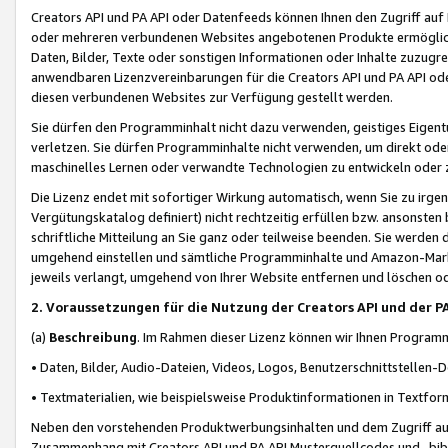
Creators API und PA API oder Datenfeeds können Ihnen den Zugriff auf D
oder mehreren verbundenen Websites angebotenen Produkte ermögliche
Daten, Bilder, Texte oder sonstigen Informationen oder Inhalte zuzugre
anwendbaren Lizenzvereinbarungen für die Creators API und PA API od
diesen verbundenen Websites zur Verfügung gestellt werden.
Sie dürfen den Programminhalt nicht dazu verwenden, geistiges Eigent
verletzen. Sie dürfen Programminhalte nicht verwenden, um direkt ode
maschinelles Lernen oder verwandte Technologien zu entwickeln oder zu
Die Lizenz endet mit sofortiger Wirkung automatisch, wenn Sie zu irg
Vergütungskatalog definiert) nicht rechtzeitig erfüllen bzw. ansonsten
schriftliche Mitteilung an Sie ganz oder teilweise beenden. Sie werden
umgehend einstellen und sämtliche Programminhalte und Amazon-Marke
jeweils verlangt, umgehend von Ihrer Website entfernen und löschen od
2. Voraussetzungen für die Nutzung der Creators API und der P
(a)
Beschreibung
. Im Rahmen dieser Lizenz können wir Ihnen Programmi
• Daten, Bilder, Audio-Dateien, Videos, Logos, Benutzerschnittstellen-
• Textmaterialien, wie beispielsweise Produktinformationen in Textfor
Neben den vorstehenden Produktwerbungsinhalten und dem Zugriff auf 
Zusammenhang mit Creators API und PA API Musterquellcodes und -bibli