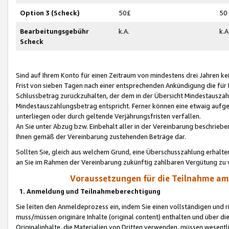
Option 3 (Scheck)
50£
50
Bearbeitungsgebühr
k.A.
k.A
Scheck
Sind auf Ihrem Konto für einen Zeitraum von mindestens drei Jahren kein
Frist von sieben Tagen nach einer entsprechenden Ankündigung die für
Schlussbetrag zurückzuhalten, der dem in der Übersicht Mindestausz
Mindestauszahlungsbetrag entspricht. Ferner können eine etwaig aufg
unterliegen oder durch geltende Verjährungsfristen verfallen.
An Sie unter Abzug bzw. Einbehalt aller in der Vereinbarung beschrieb
Ihnen gemäß der Vereinbarung zustehenden Beträge dar.
Sollten Sie, gleich aus welchem Grund, eine Überschusszahlung erhalte
an Sie im Rahmen der Vereinbarung zukünftig zahlbaren Vergütung zu 
Voraussetzungen für die Teilnahme a
1. Anmeldung und Teilnahmeberechtigung
Sie leiten den Anmeldeprozess ein, indem Sie einen vollständigen und 
muss/müssen originäre Inhalte (original content) enthalten und über d
Originalinhalte, die Materialien von Dritten verwenden, müssen wese