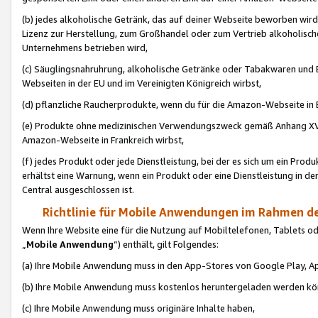
(b) jedes alkoholische Getränk, das auf deiner Webseite beworben wird
Lizenz zur Herstellung, zum Großhandel oder zum Vertrieb alkoholisch
Unternehmens betrieben wird,
(c) Säuglingsnahruhrung, alkoholische Getränke oder Tabakwaren und E
Webseiten in der EU und im Vereinigten Königreich wirbst,
(d) pflanzliche Raucherprodukte, wenn du für die Amazon-Webseite in B
(e) Produkte ohne medizinischen Verwendungszweck gemäß Anhang XVI 
Amazon-Webseite in Frankreich wirbst,
(f) jedes Produkt oder jede Dienstleistung, bei der es sich um ein Prod
erhältst eine Warnung, wenn ein Produkt oder eine Dienstleistung in de
Central ausgeschlossen ist.
Richtlinie für Mobile Anwendungen im Rahmen de
Wenn Ihre Website eine für die Nutzung auf Mobiltelefonen, Tablets 
„
Mobile Anwendung
“) enthält, gilt Folgendes:
(a) Ihre Mobile Anwendung muss in den App-Stores von Google Play, A
(b) Ihre Mobile Anwendung muss kostenlos heruntergeladen werden könn
(c) Ihre Mobile Anwendung muss originäre Inhalte haben,