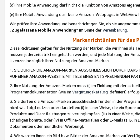
(d) Ihre Mobile Anwendung darf nicht die Funktion von Amazons eige
(e) Ihre Mobile Anwendung darf keine Amazon-Webpages in WebView 
Wir prüfen Ihre Anwendung und benachrichtigen Sie, ob sie angenomm
„
Zugelassene Mobile Anwendung
“ im Sinne der
Vereinbarung
.
Markenrichtlinien für das 
Diese Richtlinien gelten für die Nutzung der Marken, die wir Ihnen als 
müssen jederzeit strikt eingehalten werden, und jede Nutzung der Ama
Lizenzen bezüglich Ihrer Nutzung der Amazon-Marken.
1. SIE DÜRFEN DIE AMAZON-MARKEN AUSSCHLIESSLICH DURCH DARS
AUF EINER AMAZON-WEBSITE MITTELS EINES ENTSPRECHENDEN PART
2. Ihre Nutzung der Amazon-Marken muss (i) im Einklang mit der aktuells
Programmdokumentation (wie im
Vergütungskatalog
definiert) erfolg
3. Sie dürfen die Amazon-Marken ausschließlich für den in der Progr
nicht wie folgt nutzen oder darstellen: (i) in einer Weise, die ein Spo
Produkte und Dienstleistungen zu verunglimpfen, (iii) in einer Weise
schädigen könnte, oder (iv) in Offline-Materialien oder E-Mails (z. B.
Dokumenten oder mündlicher Werbung).
4. Wir werden Ihnen ein Bild bzw. Bilder der Amazon-Marken zur Verfüg