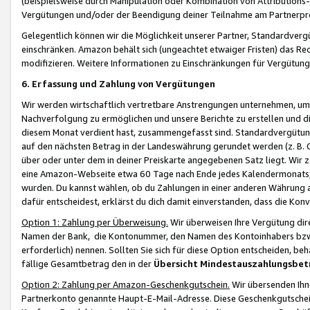
(beispielsweise durch Manipulation oder Kombination von Attributions-
Vergütungen und/oder der Beendigung deiner Teilnahme am Partnerp
Gelegentlich können wir die Möglichkeit unserer Partner, Standardv
einschränken. Amazon behält sich (ungeachtet etwaiger Fristen) das Re
modifizieren. Weitere Informationen zu Einschränkungen für Vergütung
6. Erfassung und Zahlung von Vergütungen
Wir werden wirtschaftlich vertretbare Anstrengungen unternehmen, um 
Nachverfolgung zu ermöglichen und unsere Berichte zu erstellen und di
diesem Monat verdient hast, zusammengefasst sind. Standardvergütung
auf den nächsten Betrag in der Landeswährung gerundet werden (z. B. C
über oder unter dem in deiner Preiskarte angegebenen Satz liegt. Wir
eine Amazon-Webseite etwa 60 Tage nach Ende jedes Kalendermonats, i
wurden. Du kannst wählen, ob du Zahlungen in einer anderen Währung
dafür entscheidest, erklärst du dich damit einverstanden, dass die K
Option 1: Zahlung per Überweisung.
Wir überweisen Ihre Vergütung dir
Namen der Bank, die Kontonummer, den Namen des Kontoinhabers bzw. a
erforderlich) nennen. Sollten Sie sich für diese Option entscheiden, be
fällige Gesamtbetrag den in der
Übersicht Mindestauszahlungsbet
Option 2: Zahlung per Amazon-Geschenkgutschein.
Wir übersenden Ihne
Partnerkonto genannte Haupt-E-Mail-Adresse. Diese Geschenkgutschei