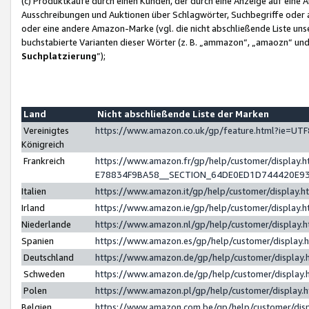
(c) Produktkäufe durch einen Kunden, der durch eine Anzeige auf eine 
Ausschreibungen und Auktionen über Schlagwörter, Suchbegriffe oder 
oder eine andere Amazon-Marke (vgl. die nicht abschließende Liste un
buchstabierte Varianten dieser Wörter (z. B. „ammazon“, „amaozn“ und „
Suchplatzierung
”);
Land
Nicht abschließende Liste der Marken
Vereinigtes
https://www.amazon.co.uk/gp/feature.html?ie=U
Königreich
Frankreich
https://www.amazon.fr/gp/help/customer/displa
E78834F9BA58__SECTION_64DE0ED1D744420E9
Italien
https://www.amazon.it/gp/help/customer/display
Irland
https://www.amazon.ie/gp/help/customer/displa
Niederlande
https://www.amazon.nl/gp/help/customer/display
Spanien
https://www.amazon.es/gp/help/customer/display
Deutschland
https://www.amazon.de/gp/help/customer/displa
Schweden
https://www.amazon.de/gp/help/customer/displa
Polen
https://www.amazon.pl/gp/help/customer/display
Belgien
https://www.amazon.com.be/gp/help/customer/d