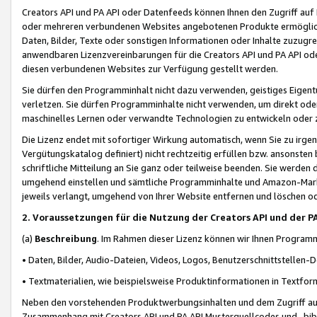
Creators API und PA API oder Datenfeeds können Ihnen den Zugriff auf D
oder mehreren verbundenen Websites angebotenen Produkte ermögliche
Daten, Bilder, Texte oder sonstigen Informationen oder Inhalte zuzugre
anwendbaren Lizenzvereinbarungen für die Creators API und PA API od
diesen verbundenen Websites zur Verfügung gestellt werden.
Sie dürfen den Programminhalt nicht dazu verwenden, geistiges Eigent
verletzen. Sie dürfen Programminhalte nicht verwenden, um direkt ode
maschinelles Lernen oder verwandte Technologien zu entwickeln oder zu
Die Lizenz endet mit sofortiger Wirkung automatisch, wenn Sie zu irg
Vergütungskatalog definiert) nicht rechtzeitig erfüllen bzw. ansonsten
schriftliche Mitteilung an Sie ganz oder teilweise beenden. Sie werden
umgehend einstellen und sämtliche Programminhalte und Amazon-Marke
jeweils verlangt, umgehend von Ihrer Website entfernen und löschen od
2. Voraussetzungen für die Nutzung der Creators API und der P
(a)
Beschreibung
. Im Rahmen dieser Lizenz können wir Ihnen Programmi
• Daten, Bilder, Audio-Dateien, Videos, Logos, Benutzerschnittstellen-
• Textmaterialien, wie beispielsweise Produktinformationen in Textfor
Neben den vorstehenden Produktwerbungsinhalten und dem Zugriff auf 
Zusammenhang mit Creators API und PA API Musterquellcodes und -bibli