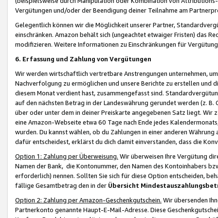
(beispielsweise durch Manipulation oder Kombination von Attributions-
Vergütungen und/oder der Beendigung deiner Teilnahme am Partnerp
Gelegentlich können wir die Möglichkeit unserer Partner, Standardv
einschränken. Amazon behält sich (ungeachtet etwaiger Fristen) das Re
modifizieren. Weitere Informationen zu Einschränkungen für Vergütung
6. Erfassung und Zahlung von Vergütungen
Wir werden wirtschaftlich vertretbare Anstrengungen unternehmen, um 
Nachverfolgung zu ermöglichen und unsere Berichte zu erstellen und di
diesem Monat verdient hast, zusammengefasst sind. Standardvergütung
auf den nächsten Betrag in der Landeswährung gerundet werden (z. B. C
über oder unter dem in deiner Preiskarte angegebenen Satz liegt. Wir
eine Amazon-Webseite etwa 60 Tage nach Ende jedes Kalendermonats, i
wurden. Du kannst wählen, ob du Zahlungen in einer anderen Währung
dafür entscheidest, erklärst du dich damit einverstanden, dass die K
Option 1: Zahlung per Überweisung.
Wir überweisen Ihre Vergütung dir
Namen der Bank, die Kontonummer, den Namen des Kontoinhabers bzw. a
erforderlich) nennen. Sollten Sie sich für diese Option entscheiden, be
fällige Gesamtbetrag den in der
Übersicht Mindestauszahlungsbet
Option 2: Zahlung per Amazon-Geschenkgutschein.
Wir übersenden Ihne
Partnerkonto genannte Haupt-E-Mail-Adresse. Diese Geschenkgutschei