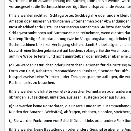
Werbeinhalte im Zusammenhang mit Suchergebnissen verwendet werden,
vorausgesetzt die Suchmaschine verfügt über entsprechende Ausschlu
(f) Sie werden nicht auf Schlagwörter, Suchbegriffe oder andere Ident
Amazon oder unseren verbundenen Unternehmen oder Abwandlungen bzw
nicht abschließende Liste unserer Marken entnehmen Sie bitte der Nich
Schlagwortauktionen auf Suchmaschinen teilnehmen, wenn die sich da
Kostenpflichtige Suchplatzierung (wie im
Vergütungskatalog
definiert
Suchmaschinen Links zur Verfügung stellen, damit Sie bei allgemeinen I
kostenfreien Suchergebnissen) auftauchen, solange Sie die
Vereinbaru
auf Ihre Website leiten und nicht unmittelbar oder mittelbar über eine
(g) Sie werden natürlichen oder juristischen Personen für die Nutzung 
Form von Geld, Rabatten, Preisnachlässen, Punkten, Spenden für Hilfs
beispielsweise keine Prämien- oder Treueprogramme auflegen, die Anrei
Partner-Links zu besuchen.
(h) Sie werden die Inhalte von elektronischen Formularen oder anderem M
abfangen, aufzeichnen, umleiten, auslesen, auslegen oder ausfüllen.
(i) Sie werden keine Kontodaten, die unsere Kunden im Zusammenhang 
Kunden der Amazon-Websites), abfragen, erheben, einholen, speichern,
(j) Sie werden Funktionen von Schaltflächen, Links oder andere Funkti
(k) Sie werden keine Bestellungen oder andere Geschäfte über eine Ama