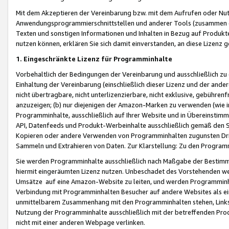
Mit dem Akzeptieren der Vereinbarung bzw. mit dem Aufrufen oder Nutz
Anwendungsprogrammierschnittstellen und anderer Tools (zusammen die
Texten und sonstigen Informationen und Inhalten in Bezug auf Produkte
nutzen können, erklären Sie sich damit einverstanden, an diese Lizenz 
1. Eingeschränkte Lizenz für Programminhalte
Vorbehaltlich der Bedingungen der Vereinbarung und ausschließlich z
Einhaltung der Vereinbarung (einschließlich dieser Lizenz und der ande
nicht übertragbare, nicht unterlizenzierbare, nicht exklusive, gebühren
anzuzeigen; (b) nur diejenigen der Amazon-Marken zu verwenden (wie in 
Programminhalte, ausschließlich auf Ihrer Website und in Übereinstimmu
API, Datenfeeds und Produkt-Werbeinhalte ausschließlich gemäß den Spe
Kopieren oder andere Verwenden von Programminhalten zugunsten Dri
Sammeln und Extrahieren von Daten. Zur Klarstellung: Zu den Program
Sie werden Programminhalte ausschließlich nach Maßgabe der Besti
hiermit eingeräumten Lizenz nutzen. Unbeschadet des Vorstehenden we
Umsätze auf eine Amazon-Website zu leiten, und werden Programminhal
Verbindung mit Programminhalten Besucher auf andere Websites als ein
unmittelbarem Zusammenhang mit den Programminhalten stehen, Links z
Nutzung der Programminhalte ausschließlich mit der betreffenden Pr
nicht mit einer anderen Webpage verlinken.