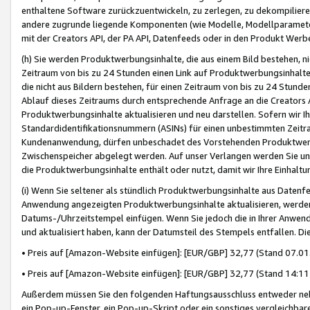
enthaltene Software zurückzuentwickeln, zu zerlegen, zu dekompilier
andere zugrunde liegende Komponenten (wie Modelle, Modellparameter
mit der Creators API, der PA API, Datenfeeds oder in den Produkt Werb
(h) Sie werden Produktwerbungsinhalte, die aus einem Bild bestehen, ni
Zeitraum von bis zu 24 Stunden einen Link auf Produktwerbungsinhalte
die nicht aus Bildern bestehen, für einen Zeitraum von bis zu 24 Stund
Ablauf dieses Zeitraums durch entsprechende Anfrage an die Creators 
Produktwerbungsinhalte aktualisieren und neu darstellen. Sofern wir Ih
Standardidentifikationsnummern (ASINs) für einen unbestimmten Zeitra
Kundenanwendung, dürfen unbeschadet des Vorstehenden Produktwerbu
Zwischenspeicher abgelegt werden. Auf unser Verlangen werden Sie un
die Produktwerbungsinhalte enthält oder nutzt, damit wir Ihre Einhalt
(i) Wenn Sie seltener als stündlich Produktwerbungsinhalte aus Datenfe
Anwendung angezeigten Produktwerbungsinhalte aktualisieren, werden 
Datums-/Uhrzeitstempel einfügen. Wenn Sie jedoch die in Ihrer Anwe
und aktualisiert haben, kann der Datumsteil des Stempels entfallen. Dies
• Preis auf [Amazon-Website einfügen]: [EUR/GBP] 32,77 (Stand 07.01.
• Preis auf [Amazon-Website einfügen]: [EUR/GBP] 32,77 (Stand 14:11 
Außerdem müssen Sie den folgenden Haftungsausschluss entweder neb
ein Pop-up-Fenster, ein Pop-up-Skript oder ein sonstiges vergleichba