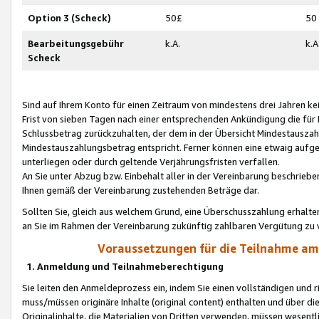
Option 3 (Scheck)
50£
50
Bearbeitungsgebühr
k.A.
k.A
Scheck
Sind auf Ihrem Konto für einen Zeitraum von mindestens drei Jahren kein
Frist von sieben Tagen nach einer entsprechenden Ankündigung die für
Schlussbetrag zurückzuhalten, der dem in der Übersicht Mindestausz
Mindestauszahlungsbetrag entspricht. Ferner können eine etwaig aufg
unterliegen oder durch geltende Verjährungsfristen verfallen.
An Sie unter Abzug bzw. Einbehalt aller in der Vereinbarung beschrieb
Ihnen gemäß der Vereinbarung zustehenden Beträge dar.
Sollten Sie, gleich aus welchem Grund, eine Überschusszahlung erhalte
an Sie im Rahmen der Vereinbarung zukünftig zahlbaren Vergütung zu 
Voraussetzungen für die Teilnahme a
1. Anmeldung und Teilnahmeberechtigung
Sie leiten den Anmeldeprozess ein, indem Sie einen vollständigen und 
muss/müssen originäre Inhalte (original content) enthalten und über d
Originalinhalte, die Materialien von Dritten verwenden, müssen wese