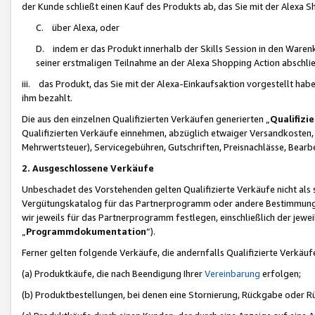
der Kunde schließt einen Kauf des Produkts ab, das Sie mit der Alexa 
C. über Alexa, oder
D. indem er das Produkt innerhalb der Skills Session in den Waren
seiner erstmaligen Teilnahme an der Alexa Shopping Action abschlie
iii. das Produkt, das Sie mit der Alexa-Einkaufsaktion vorgestellt ha
ihm bezahlt.
Die aus den einzelnen Qualifizierten Verkäufen generierten „
Qualifizi
Qualifizierten Verkäufe einnehmen, abzüglich etwaiger Versandkosten
Mehrwertsteuer), Servicegebühren, Gutschriften, Preisnachlässe, Bear
2. Ausgeschlossene Verkäufe
Unbeschadet des Vorstehenden gelten Qualifizierte Verkäufe nicht als
Vergütungskatalog für das Partnerprogramm oder andere Bestimmungen,
wir jeweils für das Partnerprogramm festlegen, einschließlich der jewe
„
Programmdokumentation
“).
Ferner gelten folgende Verkäufe, die andernfalls Qualifizierte Verkä
(a) Produktkäufe, die nach Beendigung Ihrer
Vereinbarung
erfolgen;
(b) Produktbestellungen, bei denen eine Stornierung, Rückgabe oder R