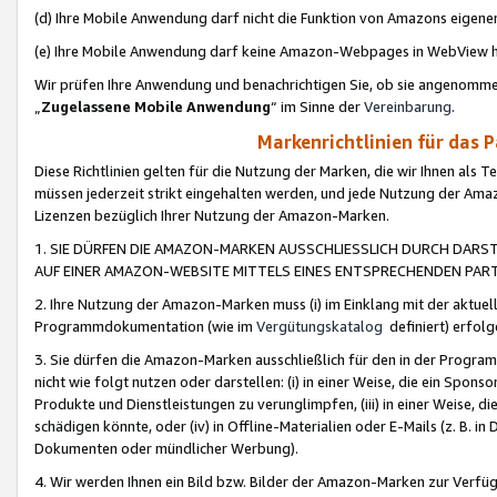
(d) Ihre Mobile Anwendung darf nicht die Funktion von Amazons eige
(e) Ihre Mobile Anwendung darf keine Amazon-Webpages in WebView 
Wir prüfen Ihre Anwendung und benachrichtigen Sie, ob sie angenomm
„
Zugelassene Mobile Anwendung
“ im Sinne der
Vereinbarung
.
Markenrichtlinien für das 
Diese Richtlinien gelten für die Nutzung der Marken, die wir Ihnen als 
müssen jederzeit strikt eingehalten werden, und jede Nutzung der Ama
Lizenzen bezüglich Ihrer Nutzung der Amazon-Marken.
1. SIE DÜRFEN DIE AMAZON-MARKEN AUSSCHLIESSLICH DURCH DARS
AUF EINER AMAZON-WEBSITE MITTELS EINES ENTSPRECHENDEN PART
2. Ihre Nutzung der Amazon-Marken muss (i) im Einklang mit der aktuells
Programmdokumentation (wie im
Vergütungskatalog
definiert) erfolg
3. Sie dürfen die Amazon-Marken ausschließlich für den in der Progr
nicht wie folgt nutzen oder darstellen: (i) in einer Weise, die ein Spo
Produkte und Dienstleistungen zu verunglimpfen, (iii) in einer Weise
schädigen könnte, oder (iv) in Offline-Materialien oder E-Mails (z. B.
Dokumenten oder mündlicher Werbung).
4. Wir werden Ihnen ein Bild bzw. Bilder der Amazon-Marken zur Verfüg