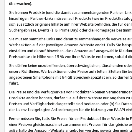
überwachen).
Sie können Produkte (und die damit zusammenhängenden Partner-Links)
hinzufügen. Partner-Links müssen auf Produkte (wie im Produktkatalog de
sich zusätzlich originäre Inhalte auf Ihrer Website befinden, die für 
Suchergebnisse, Events (z. B. Prime Day) oder die Homepages bestimmte
Sie müssen sämtliche Links und damit zusammenhängende Verweise auf z
Werbeaktion auf der jeweiligen Amazon-Website endet. Falls Sie beisp
einstellen und darauf hinweisen, dass Amazon auf ausgewählte Kleidun
Preisnachlass in Höhe von 15 % von Ihrer Website entfernen, sobald di
Sie dürfen keine unzutreffenden, überschwänglichen, täuschenden od
unsere Richtlinien, Werbeaktionen oder Preise aufstellen. Stellen Sie 
angebotenen Smartphone mit 64 GB Speicherkapazität ein, so dürfen S
führt.
Die Preise und die Verfügbarkeit von Produkten können Veränderungen 
Produkte ändern können, dürfen Sie auf Ihrer Website nur Angaben zu P
Preisen und Verfügbarkeit dargestellt sind bedienen oder (b) Sie Daten
der Lizenz festgelegten Anforderungen für die Nutzung von PA API einh
Ferner müssen Sie, falls Sie Preise für ein Produkt auf Ihrer Website in 
einer Preisvergleichsmaschine) zusammen mit Preisen für das gleiche o
außerhalb der Amazon-Website angeboten werden, jeweils den niedrigst