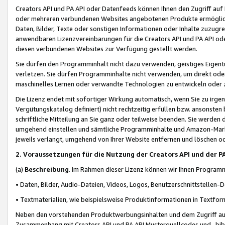
Creators API und PA API oder Datenfeeds können Ihnen den Zugriff auf D
oder mehreren verbundenen Websites angebotenen Produkte ermögliche
Daten, Bilder, Texte oder sonstigen Informationen oder Inhalte zuzugre
anwendbaren Lizenzvereinbarungen für die Creators API und PA API od
diesen verbundenen Websites zur Verfügung gestellt werden.
Sie dürfen den Programminhalt nicht dazu verwenden, geistiges Eigent
verletzen. Sie dürfen Programminhalte nicht verwenden, um direkt ode
maschinelles Lernen oder verwandte Technologien zu entwickeln oder zu
Die Lizenz endet mit sofortiger Wirkung automatisch, wenn Sie zu irg
Vergütungskatalog definiert) nicht rechtzeitig erfüllen bzw. ansonsten
schriftliche Mitteilung an Sie ganz oder teilweise beenden. Sie werden
umgehend einstellen und sämtliche Programminhalte und Amazon-Marke
jeweils verlangt, umgehend von Ihrer Website entfernen und löschen od
2. Voraussetzungen für die Nutzung der Creators API und der P
(a)
Beschreibung
. Im Rahmen dieser Lizenz können wir Ihnen Programmi
• Daten, Bilder, Audio-Dateien, Videos, Logos, Benutzerschnittstellen-
• Textmaterialien, wie beispielsweise Produktinformationen in Textfor
Neben den vorstehenden Produktwerbungsinhalten und dem Zugriff auf 
Zusammenhang mit Creators API und PA API Musterquellcodes und -bibli