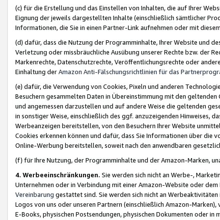
(c) für die Erstellung und das Einstellen von Inhalten, die auf Ihrer We
Eignung der jeweils dargestellten Inhalte (einschließlich sämtlicher 
Informationen, die Sie in einen Partner-Link aufnehmen oder mit diese
(d) dafür, dass die Nutzung der Programminhalte, Ihrer Website und des 
Verletzung oder missbräuchliche Ausübung unserer Rechte bzw. der Recht
Markenrechte, Datenschutzrechte, Veröffentlichungsrechte oder anderer
Einhaltung der
Amazon Anti-Fälschungsrichtlinien für das Partnerpro
(e) dafür, die Verwendung von Cookies, Pixeln und anderen Technologien
Besuchern gesammelten Daten in Übereinstimmung mit den geltenden Ge
und angemessen darzustellen und auf andere Weise die geltenden geset
in sonstiger Weise, einschließlich des ggf. anzuzeigenden Hinweises, d
Werbeanzeigen bereitstellen, von den Besuchern Ihrer Website unmitte
Cookies erkennen können und dafür, dass Sie Informationen über die v
Online-Werbung bereitstellen, soweit nach den anwendbaren gesetzlic
(f) für Ihre Nutzung, der Programminhalte und der Amazon-Marken, u
4. Werbeeinschränkungen.
Sie werden sich nicht an Werbe-, Market
Unternehmen oder in Verbindung mit einer Amazon-Website oder dem Pa
Vereinbarung
gestattet sind. Sie werden sich nicht an Werbeaktivitäten
Logos von uns oder unseren Partnern (einschließlich Amazon-Marken), 
E-Books, physischen Postsendungen, physischen Dokumenten oder in 