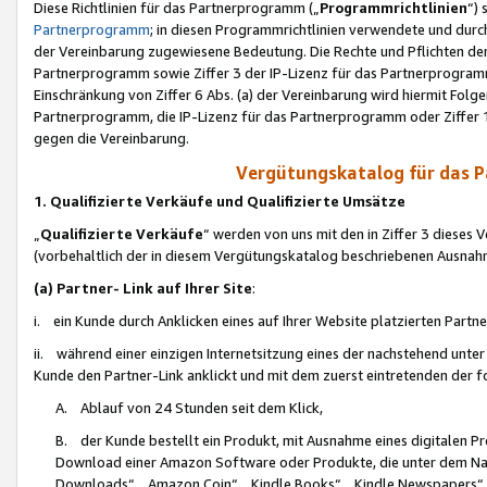
Diese Richtlinien für das Partnerprogramm („
Programmrichtlinien
“)
Partnerprogramm
; in diesen Programmrichtlinien verwendete und durch
der Vereinbarung zugewiesene Bedeutung. Die Rechte und Pflichten de
Partnerprogramm sowie Ziffer 3 der IP-Lizenz für das Partnerprogram
Einschränkung von Ziffer 6 Abs. (a) der Vereinbarung wird hiermit Fol
Partnerprogramm, die IP-Lizenz für das Partnerprogramm oder Ziffer 1
gegen die Vereinbarung.
Vergütungskatalog für das 
1. Qualifizierte Verkäufe und Qualifizierte Umsätze
„
Qualifizierte Verkäufe
“ werden von uns mit den in Ziffer 3 diese
(vorbehaltlich der in diesem Vergütungskatalog beschriebenen Ausnah
(a) Partner- Link auf Ihrer Site
:
i. ein Kunde durch Anklicken eines auf Ihrer Website platzierten Part
ii. während einer einzigen Internetsitzung eines der nachstehend unter (i)
Kunde den Partner-Link anklickt und mit dem zuerst eintretenden der f
A. Ablauf von 24 Stunden seit dem Klick,
B. der Kunde bestellt ein Produkt, mit Ausnahme eines digitalen P
Download einer Amazon Software oder Produkte, die unter dem N
Downloads“, „Amazon Coin“, „Kindle Books“, „Kindle Newspapers“, „