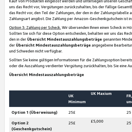
Kauf von Produkten eingelöst werden und unterliegen unseren Geschäf
uns das Recht vor, Vergütungen zurückzuhalten, bis der fällige Gesamt
das Recht vor, den Teil der Zahlungen, der den in der Zahlungstabelle 
Zahlungsart angibst. Die Zahlung per Amazon-Geschenkgutschein ist in
Option 3: Zahlung per Scheck.
Wir übersenden Ihnen einen Scheck in Höh
Sollten Sie sich für diese Option entscheiden, behalten wir uns das Rec
den in der
Übersicht Mindestauszahlungsbeträge
genannten Mindest
der
Übersicht Mindestauszahlungsbeträge
angegebene Bearbeitung
und Schweden nicht verfügbar.
Sollten Sie keine gültigen Informationen für die Zahlungsoption bereit
oder die Auszahlung verdienter Vergütung zurückhalten, bis Sie eine A
Übersicht Mindestauszahlungsbeträge
UK Maxium
UK
FR,
Minimum
un
Option 1 (Überweisung)
25£
25
£5,000
Option 2
25£
25
(Geschenkgutschein)