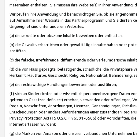
Materialien enthalten. Sie müssen Ihre Website(s) in Ihrer Anwendung ide
Wir prüfen Ihre Anwendung und benachrichtigen Sie, ob sie angenommen
auf Aufnahme Ihrer Website in das Partnerprogramm und Sie dürfen kei
Ungeeignet sind unter anderem Websites:
(a) die sexuelle oder obszöne Inhalte bewerben oder enthalten;
(b) die Gewalt verherrlichen oder gewalttätige Inhalte haben oder pot
anstiften,;
(c) die falsche, irreführende, diffamierende oder verleumderische Inha
(d) die von Hass geprägte, belästigende, schädliche, die Privatsphäre v
Herkunft, Hautfarbe, Geschlecht, Religion, Nationalität, Behinderung, 
(e) die rechtswidrige Handlungen bewerben oder ausführen;
(f) sich an Kinder richten oder wissentlich personenbezogene Daten vo
geltenden Gesetzen definiert) erheben, verwenden oder offenlegen, Vo
Regeln, Vorschriften, Anordnungen, Lizenzen, Genehmigungen, Richtlini
Entscheidungen oder andere Anforderungen einer zuständigen Regierung
Privacy Protection Act (15 U.S.C. §§ 6501-6506) oder Vorschriften, di
Internet erlassen wurden);
(g) die Marken von Amazon oder unseren verbundenen Unternehmen b