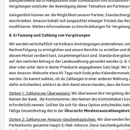
(beispielsweise durch Manipulation oder Kombination von Attributions-
Vergütungen und/oder der Beendigung deiner Teilnahme am Partnerp
Gelegentlich können wir die Möglichkeit unserer Partner, Standardv
einschränken. Amazon behält sich (ungeachtet etwaiger Fristen) das Re
modifizieren. Weitere Informationen zu Einschränkungen für Vergütung
6. Erfassung und Zahlung von Vergütungen
Wir werden wirtschaftlich vertretbare Anstrengungen unternehmen, um 
Nachverfolgung zu ermöglichen und unsere Berichte zu erstellen und di
diesem Monat verdient hast, zusammengefasst sind. Standardvergütung
auf den nächsten Betrag in der Landeswährung gerundet werden (z. B. C
über oder unter dem in deiner Preiskarte angegebenen Satz liegt. Wir
eine Amazon-Webseite etwa 60 Tage nach Ende jedes Kalendermonats, i
wurden. Du kannst wählen, ob du Zahlungen in einer anderen Währung
dafür entscheidest, erklärst du dich damit einverstanden, dass die K
Option 1: Zahlung per Überweisung.
Wir überweisen Ihre Vergütung dir
Namen der Bank, die Kontonummer, den Namen des Kontoinhabers bzw. a
erforderlich) nennen. Sollten Sie sich für diese Option entscheiden, be
fällige Gesamtbetrag den in der
Übersicht Mindestauszahlungsbet
Option 2: Zahlung per Amazon-Geschenkgutschein.
Wir übersenden Ihne
Partnerkonto genannte Haupt-E-Mail-Adresse. Diese Geschenkgutschei