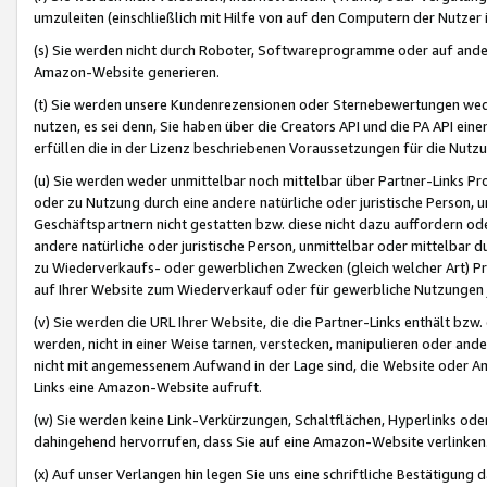
umzuleiten (einschließlich mit Hilfe von auf den Computern der Nutzer i
(s) Sie werden nicht durch Roboter, Softwareprogramme oder auf andere
Amazon-Website generieren.
(t) Sie werden unsere Kundenrezensionen oder Sternebewertungen wed
nutzen, es sei denn, Sie haben über die Creators API und die PA API e
erfüllen die in der Lizenz beschriebenen Voraussetzungen für die Nutzu
(u) Sie werden weder unmittelbar noch mittelbar über Partner-Links P
oder zu Nutzung durch eine andere natürliche oder juristische Person,
Geschäftspartnern nicht gestatten bzw. diese nicht dazu auffordern od
andere natürliche oder juristische Person, unmittelbar oder mittelbar
zu Wiederverkaufs- oder gewerblichen Zwecken (gleich welcher Art) 
auf Ihrer Website zum Wiederverkauf oder für gewerbliche Nutzungen 
(v) Sie werden die URL Ihrer Website, die die Partner-Links enthält b
werden, nicht in einer Weise tarnen, verstecken, manipulieren oder and
nicht mit angemessenem Aufwand in der Lage sind, die Website oder A
Links eine Amazon-Website aufruft.
(w) Sie werden keine Link-Verkürzungen, Schaltflächen, Hyperlinks ode
dahingehend hervorrufen, dass Sie auf eine Amazon-Website verlinken
(x) Auf unser Verlangen hin legen Sie uns eine schriftliche Bestätigung