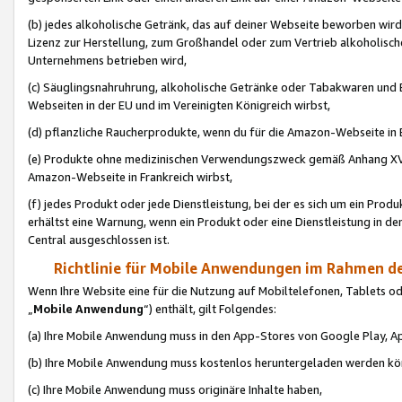
(b) jedes alkoholische Getränk, das auf deiner Webseite beworben wird
Lizenz zur Herstellung, zum Großhandel oder zum Vertrieb alkoholisch
Unternehmens betrieben wird,
(c) Säuglingsnahruhrung, alkoholische Getränke oder Tabakwaren und E
Webseiten in der EU und im Vereinigten Königreich wirbst,
(d) pflanzliche Raucherprodukte, wenn du für die Amazon-Webseite in B
(e) Produkte ohne medizinischen Verwendungszweck gemäß Anhang XVI 
Amazon-Webseite in Frankreich wirbst,
(f) jedes Produkt oder jede Dienstleistung, bei der es sich um ein Prod
erhältst eine Warnung, wenn ein Produkt oder eine Dienstleistung in de
Central ausgeschlossen ist.
Richtlinie für Mobile Anwendungen im Rahmen de
Wenn Ihre Website eine für die Nutzung auf Mobiltelefonen, Tablets 
„
Mobile Anwendung
“) enthält, gilt Folgendes:
(a) Ihre Mobile Anwendung muss in den App-Stores von Google Play, A
(b) Ihre Mobile Anwendung muss kostenlos heruntergeladen werden könn
(c) Ihre Mobile Anwendung muss originäre Inhalte haben,