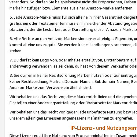
verändern. So dürfen Sie beispielsweise nicht die Proportionen, Farb
Marke hinzufügen bzw. Elemente aus einer Amazon-Marke entfernen.
5. Jede Amazon-Marke muss für sich alleine in ihrer Gesamtheit darge
grafischen oder Textelementen muss ein hinreichender Abstand gegebe
platzieren, der die Lesbarkeit oder Darstellung dieser Amazon-Marke b
6. Alle Rechte an den Amazon-Marken sind unser alleiniges Eigentum, 
kommt alleine uns zugute. Sie werden keine Handlungen vornehmen, 
stehen.
7. Du darfst kein Logo von, oder Inhalte erstellt von,
Drittanbietern au
anderweitig verwenden, es sei denn, du hast von diesem Verkäufer oder
8. Sie dürfen in keiner Rechtsordnung Marken nutzen oder zur Eintragu
keiner Rechtsordnung Marken, Domain-Namen, Subdomain-Namen, Benu
Amazon-Marke zum Verwechseln ähnlich sind.
Wir behalten uns das Recht vor, diese Markenrichtlinien und die gene
Einstellen einer Änderungsmitteilung oder überarbeiteter Markenricht
Wir behalten uns das Recht vor, gegen jede unbefugte Nutzung bzw. jede 
unserem alleinigen Ermessen angemessene Maßnahmen zu ergreifen.
IP-Lizenz- und Nutzungsan
Diese Lizenz regelt Ihre Nutzung von Programminhalten im Zusammen