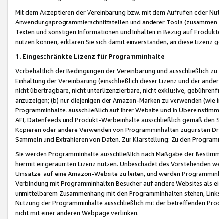
Mit dem Akzeptieren der Vereinbarung bzw. mit dem Aufrufen oder Nutz
Anwendungsprogrammierschnittstellen und anderer Tools (zusammen die
Texten und sonstigen Informationen und Inhalten in Bezug auf Produkte
nutzen können, erklären Sie sich damit einverstanden, an diese Lizenz 
1. Eingeschränkte Lizenz für Programminhalte
Vorbehaltlich der Bedingungen der Vereinbarung und ausschließlich z
Einhaltung der Vereinbarung (einschließlich dieser Lizenz und der ande
nicht übertragbare, nicht unterlizenzierbare, nicht exklusive, gebühren
anzuzeigen; (b) nur diejenigen der Amazon-Marken zu verwenden (wie in 
Programminhalte, ausschließlich auf Ihrer Website und in Übereinstimmu
API, Datenfeeds und Produkt-Werbeinhalte ausschließlich gemäß den Spe
Kopieren oder andere Verwenden von Programminhalten zugunsten Dri
Sammeln und Extrahieren von Daten. Zur Klarstellung: Zu den Program
Sie werden Programminhalte ausschließlich nach Maßgabe der Besti
hiermit eingeräumten Lizenz nutzen. Unbeschadet des Vorstehenden we
Umsätze auf eine Amazon-Website zu leiten, und werden Programminhal
Verbindung mit Programminhalten Besucher auf andere Websites als ein
unmittelbarem Zusammenhang mit den Programminhalten stehen, Links z
Nutzung der Programminhalte ausschließlich mit der betreffenden Pr
nicht mit einer anderen Webpage verlinken.