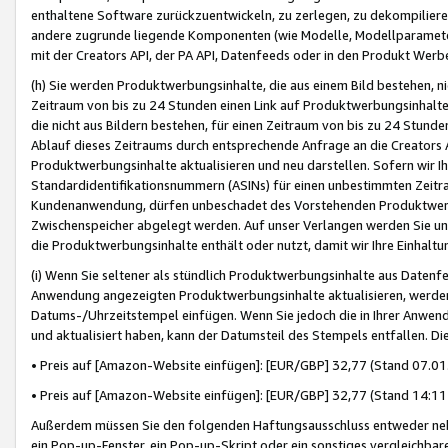
enthaltene Software zurückzuentwickeln, zu zerlegen, zu dekompilier
andere zugrunde liegende Komponenten (wie Modelle, Modellparameter
mit der Creators API, der PA API, Datenfeeds oder in den Produkt Werb
(h) Sie werden Produktwerbungsinhalte, die aus einem Bild bestehen, ni
Zeitraum von bis zu 24 Stunden einen Link auf Produktwerbungsinhalte
die nicht aus Bildern bestehen, für einen Zeitraum von bis zu 24 Stund
Ablauf dieses Zeitraums durch entsprechende Anfrage an die Creators 
Produktwerbungsinhalte aktualisieren und neu darstellen. Sofern wir Ih
Standardidentifikationsnummern (ASINs) für einen unbestimmten Zeitra
Kundenanwendung, dürfen unbeschadet des Vorstehenden Produktwerbu
Zwischenspeicher abgelegt werden. Auf unser Verlangen werden Sie un
die Produktwerbungsinhalte enthält oder nutzt, damit wir Ihre Einhalt
(i) Wenn Sie seltener als stündlich Produktwerbungsinhalte aus Datenfe
Anwendung angezeigten Produktwerbungsinhalte aktualisieren, werden 
Datums-/Uhrzeitstempel einfügen. Wenn Sie jedoch die in Ihrer Anwe
und aktualisiert haben, kann der Datumsteil des Stempels entfallen. Dies
• Preis auf [Amazon-Website einfügen]: [EUR/GBP] 32,77 (Stand 07.01.
• Preis auf [Amazon-Website einfügen]: [EUR/GBP] 32,77 (Stand 14:11 
Außerdem müssen Sie den folgenden Haftungsausschluss entweder neb
ein Pop-up-Fenster, ein Pop-up-Skript oder ein sonstiges vergleichba