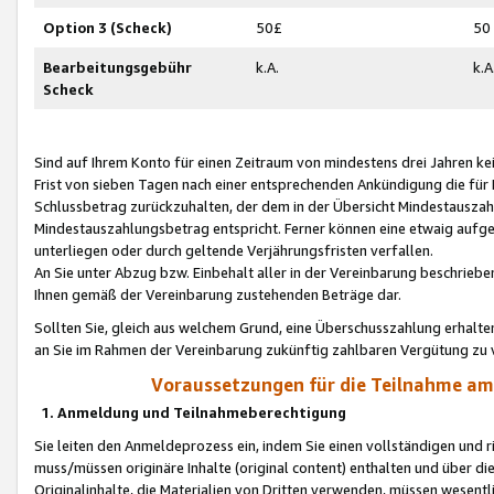
Option 3 (Scheck)
50£
50
Bearbeitungsgebühr
k.A.
k.A
Scheck
Sind auf Ihrem Konto für einen Zeitraum von mindestens drei Jahren kein
Frist von sieben Tagen nach einer entsprechenden Ankündigung die für
Schlussbetrag zurückzuhalten, der dem in der Übersicht Mindestausz
Mindestauszahlungsbetrag entspricht. Ferner können eine etwaig aufg
unterliegen oder durch geltende Verjährungsfristen verfallen.
An Sie unter Abzug bzw. Einbehalt aller in der Vereinbarung beschrieb
Ihnen gemäß der Vereinbarung zustehenden Beträge dar.
Sollten Sie, gleich aus welchem Grund, eine Überschusszahlung erhalte
an Sie im Rahmen der Vereinbarung zukünftig zahlbaren Vergütung zu 
Voraussetzungen für die Teilnahme a
1. Anmeldung und Teilnahmeberechtigung
Sie leiten den Anmeldeprozess ein, indem Sie einen vollständigen und 
muss/müssen originäre Inhalte (original content) enthalten und über d
Originalinhalte, die Materialien von Dritten verwenden, müssen wese