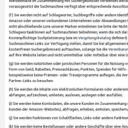
Werbeinhalte im Zusammenhang mit Suchergebnissen verwendet werden,
vorausgesetzt die Suchmaschine verfügt über entsprechende Ausschlu
(f) Sie werden nicht auf Schlagwörter, Suchbegriffe oder andere Ident
Amazon oder unseren verbundenen Unternehmen oder Abwandlungen bzw
nicht abschließende Liste unserer Marken entnehmen Sie bitte der Nich
Schlagwortauktionen auf Suchmaschinen teilnehmen, wenn die sich da
Kostenpflichtige Suchplatzierung (wie im
Vergütungskatalog
definiert
Suchmaschinen Links zur Verfügung stellen, damit Sie bei allgemeinen I
kostenfreien Suchergebnissen) auftauchen, solange Sie die
Vereinbaru
auf Ihre Website leiten und nicht unmittelbar oder mittelbar über eine
(g) Sie werden natürlichen oder juristischen Personen für die Nutzung 
Form von Geld, Rabatten, Preisnachlässen, Punkten, Spenden für Hilfs
beispielsweise keine Prämien- oder Treueprogramme auflegen, die Anrei
Partner-Links zu besuchen.
(h) Sie werden die Inhalte von elektronischen Formularen oder anderem M
abfangen, aufzeichnen, umleiten, auslesen, auslegen oder ausfüllen.
(i) Sie werden keine Kontodaten, die unsere Kunden im Zusammenhang 
Kunden der Amazon-Websites), abfragen, erheben, einholen, speichern,
(j) Sie werden Funktionen von Schaltflächen, Links oder andere Funkti
(k) Sie werden keine Bestellungen oder andere Geschäfte über eine Ama