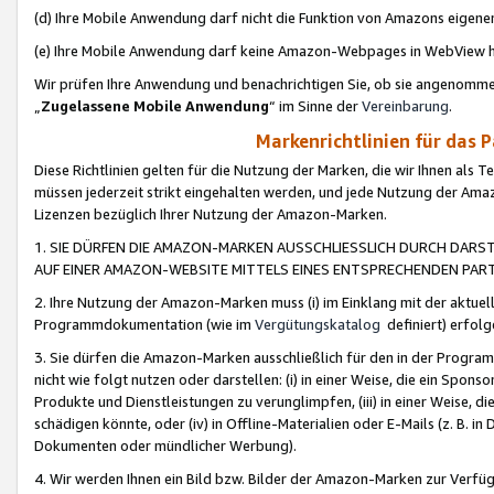
(d) Ihre Mobile Anwendung darf nicht die Funktion von Amazons eige
(e) Ihre Mobile Anwendung darf keine Amazon-Webpages in WebView 
Wir prüfen Ihre Anwendung und benachrichtigen Sie, ob sie angenomm
„
Zugelassene Mobile Anwendung
“ im Sinne der
Vereinbarung
.
Markenrichtlinien für das 
Diese Richtlinien gelten für die Nutzung der Marken, die wir Ihnen als 
müssen jederzeit strikt eingehalten werden, und jede Nutzung der Ama
Lizenzen bezüglich Ihrer Nutzung der Amazon-Marken.
1. SIE DÜRFEN DIE AMAZON-MARKEN AUSSCHLIESSLICH DURCH DARS
AUF EINER AMAZON-WEBSITE MITTELS EINES ENTSPRECHENDEN PART
2. Ihre Nutzung der Amazon-Marken muss (i) im Einklang mit der aktuells
Programmdokumentation (wie im
Vergütungskatalog
definiert) erfolg
3. Sie dürfen die Amazon-Marken ausschließlich für den in der Progr
nicht wie folgt nutzen oder darstellen: (i) in einer Weise, die ein Spo
Produkte und Dienstleistungen zu verunglimpfen, (iii) in einer Weise
schädigen könnte, oder (iv) in Offline-Materialien oder E-Mails (z. B.
Dokumenten oder mündlicher Werbung).
4. Wir werden Ihnen ein Bild bzw. Bilder der Amazon-Marken zur Verfüg