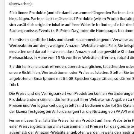
überwachen).
Sie können Produkte (und die damit zusammenhängenden Partner-Links)
hinzufügen. Partner-Links müssen auf Produkte (wie im Produktkatalog de
sich zusätzlich originäre Inhalte auf Ihrer Website befinden, die für 
Suchergebnisse, Events (z. B. Prime Day) oder die Homepages bestimmte
Sie müssen sämtliche Links und damit zusammenhängende Verweise auf z
Werbeaktion auf der jeweiligen Amazon-Website endet. Falls Sie beisp
einstellen und darauf hinweisen, dass Amazon auf ausgewählte Kleidun
Preisnachlass in Höhe von 15 % von Ihrer Website entfernen, sobald di
Sie dürfen keine unzutreffenden, überschwänglichen, täuschenden od
unsere Richtlinien, Werbeaktionen oder Preise aufstellen. Stellen Sie 
angebotenen Smartphone mit 64 GB Speicherkapazität ein, so dürfen S
führt.
Die Preise und die Verfügbarkeit von Produkten können Veränderungen 
Produkte ändern können, dürfen Sie auf Ihrer Website nur Angaben zu P
Preisen und Verfügbarkeit dargestellt sind bedienen oder (b) Sie Daten
der Lizenz festgelegten Anforderungen für die Nutzung von PA API einh
Ferner müssen Sie, falls Sie Preise für ein Produkt auf Ihrer Website in 
einer Preisvergleichsmaschine) zusammen mit Preisen für das gleiche o
außerhalb der Amazon-Website angeboten werden, jeweils den niedrigst