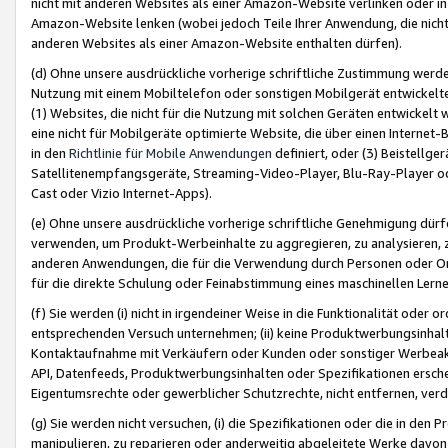
nicht mit anderen Websites als einer Amazon-Website verlinken oder i
Amazon-Website lenken (wobei jedoch Teile Ihrer Anwendung, die nich
anderen Websites als einer Amazon-Website enthalten dürfen).
(d) Ohne unsere ausdrückliche vorherige schriftliche Zustimmung werd
Nutzung mit einem Mobiltelefon oder sonstigen Mobilgerät entwickelt
(1) Websites, die nicht für die Nutzung mit solchen Geräten entwickelt
eine nicht für Mobilgeräte optimierte Website, die über einen Interne
in den
Richtlinie für Mobile Anwendungen
definiert, oder (3) Beistellge
Satellitenempfangsgeräte, Streaming-Video-Player, Blu-Ray-Player ode
Cast oder Vizio Internet-Apps).
(e) Ohne unsere ausdrückliche vorherige schriftliche Genehmigung dürfe
verwenden, um Produkt-Werbeinhalte zu aggregieren, zu analysieren, 
anderen Anwendungen, die für die Verwendung durch Personen oder Or
für die direkte Schulung oder Feinabstimmung eines maschinellen Lern
(f) Sie werden (i) nicht in irgendeiner Weise in die Funktionalität ode
entsprechenden Versuch unternehmen; (ii) keine Produktwerbungsinha
Kontaktaufnahme mit Verkäufern oder Kunden oder sonstiger Werbeaktiv
API, Datenfeeds, Produktwerbungsinhalten oder Spezifikationen erschei
Eigentumsrechte oder gewerblicher Schutzrechte, nicht entfernen, verd
(g) Sie werden nicht versuchen, (i) die Spezifikationen oder die in de
manipulieren, zu reparieren oder anderweitig abgeleitete Werke davon z