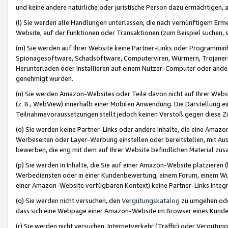
und keine andere natürliche oder juristische Person dazu ermächtigen, a
(l) Sie werden alle Handlungen unterlassen, die nach vernünftigem Erme
Website, auf der Funktionen oder Transaktionen (zum Beispiel suchen, s
(m) Sie werden auf Ihrer Website keine Partner-Links oder Programmin
Spionagesoftware, Schadsoftware, Computerviren, Würmern, Trojaner
Herunterladen oder Installieren auf einem Nutzer-Computer oder ande
genehmigt wurden.
(n) Sie werden Amazon-Websites oder Teile davon nicht auf Ihrer Websi
(z. B., WebView) innerhalb einer Mobilen Anwendung. Die Darstellung ein
Teilnahmevoraussetzungen stellt jedoch keinen Verstoß gegen diese Zif
(o) Sie werden keine Partner-Links oder andere Inhalte, die eine Am
Werbeseiten oder Layer-Werbung einstellen oder bereitstellen, mit Au
bewerben, die eng mit dem auf Ihrer Website befindlichen Material z
(p) Sie werden in Inhalte, die Sie auf einer Amazon-Website platzier
Werbediensten oder in einer Kundenbewertung, einem Forum, einem Wun
einer Amazon-Website verfügbaren Kontext) keine Partner-Links integr
(q) Sie werden nicht versuchen, den
Vergütungskatalog
zu umgehen oder
dass sich eine Webpage einer Amazon-Website im Browser eines Kunden 
(r) Sie werden nicht versuchen, Internetverkehr (Traffic) oder Vergü