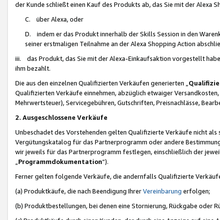
der Kunde schließt einen Kauf des Produkts ab, das Sie mit der Alexa 
C. über Alexa, oder
D. indem er das Produkt innerhalb der Skills Session in den Waren
seiner erstmaligen Teilnahme an der Alexa Shopping Action abschlie
iii. das Produkt, das Sie mit der Alexa-Einkaufsaktion vorgestellt ha
ihm bezahlt.
Die aus den einzelnen Qualifizierten Verkäufen generierten „
Qualifizi
Qualifizierten Verkäufe einnehmen, abzüglich etwaiger Versandkosten
Mehrwertsteuer), Servicegebühren, Gutschriften, Preisnachlässe, Bear
2. Ausgeschlossene Verkäufe
Unbeschadet des Vorstehenden gelten Qualifizierte Verkäufe nicht als
Vergütungskatalog für das Partnerprogramm oder andere Bestimmungen,
wir jeweils für das Partnerprogramm festlegen, einschließlich der jewe
„
Programmdokumentation
“).
Ferner gelten folgende Verkäufe, die andernfalls Qualifizierte Verkä
(a) Produktkäufe, die nach Beendigung Ihrer
Vereinbarung
erfolgen;
(b) Produktbestellungen, bei denen eine Stornierung, Rückgabe oder R