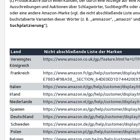
(c) Produktkäufe durch einen Kunden, der durch eine Anzeige auf eine 
Ausschreibungen und Auktionen über Schlagwörter, Suchbegriffe oder 
oder eine andere Amazon-Marke (vgl. die nicht abschließende Liste un
buchstabierte Varianten dieser Wörter (z. B. „ammazon“, „amaozn“ und „
Suchplatzierung
”);
Land
Nicht abschließende Liste der Marken
Vereinigtes
https://www.amazon.co.uk/gp/feature.html?ie=U
Königreich
Frankreich
https://www.amazon.fr/gp/help/customer/displa
E78834F9BA58__SECTION_64DE0ED1D744420E9
Italien
https://www.amazon.it/gp/help/customer/display
Irland
https://www.amazon.ie/gp/help/customer/displa
Niederlande
https://www.amazon.nl/gp/help/customer/display
Spanien
https://www.amazon.es/gp/help/customer/display
Deutschland
https://www.amazon.de/gp/help/customer/displa
Schweden
https://www.amazon.de/gp/help/customer/displa
Polen
https://www.amazon.pl/gp/help/customer/display
Belgien
https://www.amazon.com.be/gp/help/customer/d