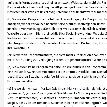
auf eine Informationsseite auf einer Amazon-Website, der nicht als Part
Bannern); ohne Einschränkung der Allgemeingültigkeit des Vorstehende
Besucher Ihrer Website unsichtbar, unlesbar oder unentzifferbar mache
(b) Sie werden Programminhalte bzw. Anwendungen, die Programminhalt
anzeigen, weder verkaufen noch weiterverkaufen, weitergeben, unterli
innerhalb von Werbung außerhalb Ihrer Website (einschließlich Werbun
Website oder einem Dienst (einschließlich Social Networking-Website
Rechte an den Programminhalten oder auf die Programminhalte an eine a
übertragen müssten, und Sie werden keine mit Ihrem Partner-Tag formati
Ihre Website ist.
(c) Sie werden Programminhalte, die nicht mehr auf einer Amazon-Websit
mehr zur Nutzung zur Verfügung stehen, umgehend von Ihrer Website e
(d) Sie werden keine Programminhalte, einschließlich in den Programmin
eine Person bzw. ein Unternehmen ein bestimmtes Produkt, eine Dienstle
geschäftlichen Beziehung oder Verbindung zu diesen steht (einschließli
Programminhalten).
(e) Sie werden Amazon-Marken (wie in den
Markenrichtlinien
definiert) 
„ammazon“, „amaozn“ und „kindel“) nicht zwecks Nutzung in einer Suc
Versuch unternehmen). Zusätzlich zu sonstigen Amazon zur Verfügung 
sorgen, dass von uns benannte Suchmaschinen Geschützte Begriffe (wie 