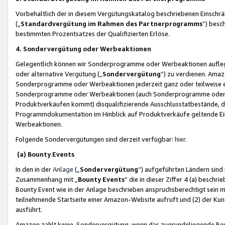
Vorbehaltlich der in diesem Vergütungskatalog beschriebenen Einschr
(„
Standardvergütung im Rahmen des Partnerprogramms
“) besc
bestimmten Prozentsatzes der Qualifizierten Erlöse.
4. Sondervergütung oder Werbeaktionen
Gelegentlich können wir Sonderprogramme oder Werbeaktionen auflegen,
oder alternative Vergütung („
Sondervergütung
”) zu verdienen. Amazo
Sonderprogramme oder Werbeaktionen jederzeit ganz oder teilweise einz
Sonderprogramme oder Werbeaktionen (auch Sonderprogramme oder We
Produktverkäufen kommt) disqualifizierende Ausschlusstatbestände, di
Programmdokumentation im Hinblick auf Produktverkäufe geltende E
Werbeaktionen.
Folgende Sondervergütungen sind derzeit verfügbar:
hier
.
(a) Bounty Events
In den in der
Anlage
(„
Sondervergütung
“) aufgeführten Ländern sind
Zusammenhang mit „
Bounty Events
“ die in dieser Ziffer 4 (a) besch
Bounty Event wie in der Anlage beschrieben anspruchsberechtigt sein mu
teilnehmende Startseite einer Amazon-Website aufruft und (2) der Kun
ausführt.
Amazon zahlt keine Sondervergütung, wenn das zugrundeliegende Boun