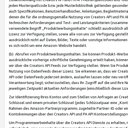
jeden Musterquellcode bzw. jede Musterbibliothek geltenden gesonder
auch Spezifikationen, Benutzerhandbücher, Anleitungen, Begleitmaterial
denen die für die ordnungsgemäße Nutzung von Creators API und PA A
technischen Anforderungen und Test- und Leistungskriterien (zusammen
verwendete Begriff „Produktwerbungsinhalte“ schließt ausdrücklich al
Lizenz zur Verfügung stellen, sowie alle von uns zur Verfügung gestel
ausdrücklich nicht auf Daten, Bilder, Texte oder sonstige Informatione
es sich nicht um eine Amazon-Website handelt.
(b) Abrufen von Produktwerbungsinhalten. Sie können Produkt-Werbein
ausdrückliche vorherige schriftliche Genehmigung erteilt haben, könn
wir über die Creators API Feeds zur Verfügung stellen. Wenn Sie Produk
Nutzung von Datenfeeds dieser Lizenz. Sie erkennen an, dass wir Creat
API oder Datenfeeds jederzeit ändern, auslaufen lassen oder neu veröffe
Verantwortung liegt, sicherzustellen, dass Ihr Zugriff auf die und Ihr
jeweiligen Zeitpunkt aktuellen Anforderungen (einschließlich dieser Liz
Zur Identifizierung Ihres Kontos und zum Stellen von Anfragen an Crea
Schlüssel und einem privaten Schlüssel (jedes Schlüsselpaar eine „Kon
Rahmen des Amazon-Partnerprogramms zugeteilte Partner-ID oder ein
Kontokennungen über den Creators API und PA API Kontoerstellungspro
Um Programmwerbeinhalte über die Creators API Dienste zu erhalten, m