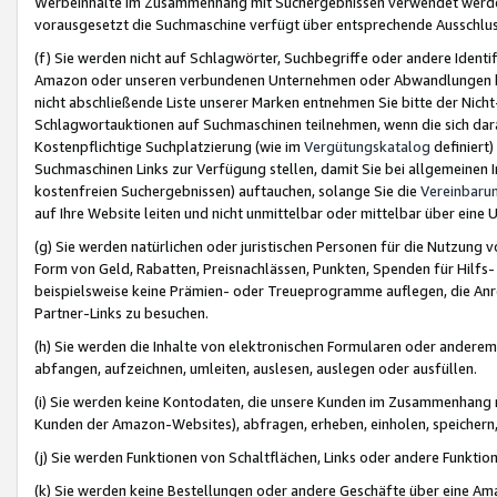
Werbeinhalte im Zusammenhang mit Suchergebnissen verwendet werden,
vorausgesetzt die Suchmaschine verfügt über entsprechende Ausschlu
(f) Sie werden nicht auf Schlagwörter, Suchbegriffe oder andere Ident
Amazon oder unseren verbundenen Unternehmen oder Abwandlungen bzw
nicht abschließende Liste unserer Marken entnehmen Sie bitte der Nich
Schlagwortauktionen auf Suchmaschinen teilnehmen, wenn die sich da
Kostenpflichtige Suchplatzierung (wie im
Vergütungskatalog
definiert
Suchmaschinen Links zur Verfügung stellen, damit Sie bei allgemeinen I
kostenfreien Suchergebnissen) auftauchen, solange Sie die
Vereinbaru
auf Ihre Website leiten und nicht unmittelbar oder mittelbar über eine
(g) Sie werden natürlichen oder juristischen Personen für die Nutzung 
Form von Geld, Rabatten, Preisnachlässen, Punkten, Spenden für Hilfs
beispielsweise keine Prämien- oder Treueprogramme auflegen, die Anrei
Partner-Links zu besuchen.
(h) Sie werden die Inhalte von elektronischen Formularen oder anderem M
abfangen, aufzeichnen, umleiten, auslesen, auslegen oder ausfüllen.
(i) Sie werden keine Kontodaten, die unsere Kunden im Zusammenhang 
Kunden der Amazon-Websites), abfragen, erheben, einholen, speichern,
(j) Sie werden Funktionen von Schaltflächen, Links oder andere Funkti
(k) Sie werden keine Bestellungen oder andere Geschäfte über eine Ama