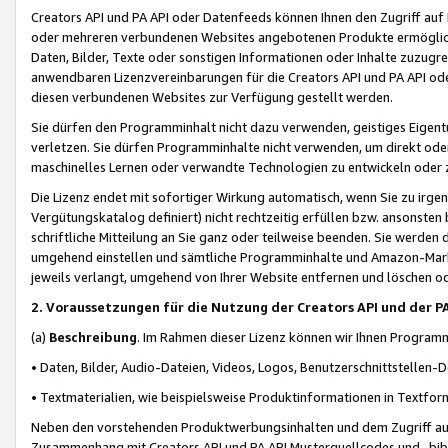
Creators API und PA API oder Datenfeeds können Ihnen den Zugriff auf D
oder mehreren verbundenen Websites angebotenen Produkte ermögliche
Daten, Bilder, Texte oder sonstigen Informationen oder Inhalte zuzugre
anwendbaren Lizenzvereinbarungen für die Creators API und PA API od
diesen verbundenen Websites zur Verfügung gestellt werden.
Sie dürfen den Programminhalt nicht dazu verwenden, geistiges Eigent
verletzen. Sie dürfen Programminhalte nicht verwenden, um direkt ode
maschinelles Lernen oder verwandte Technologien zu entwickeln oder zu
Die Lizenz endet mit sofortiger Wirkung automatisch, wenn Sie zu irg
Vergütungskatalog definiert) nicht rechtzeitig erfüllen bzw. ansonsten
schriftliche Mitteilung an Sie ganz oder teilweise beenden. Sie werden
umgehend einstellen und sämtliche Programminhalte und Amazon-Marke
jeweils verlangt, umgehend von Ihrer Website entfernen und löschen od
2. Voraussetzungen für die Nutzung der Creators API und der P
(a)
Beschreibung
. Im Rahmen dieser Lizenz können wir Ihnen Programmi
• Daten, Bilder, Audio-Dateien, Videos, Logos, Benutzerschnittstellen-
• Textmaterialien, wie beispielsweise Produktinformationen in Textfor
Neben den vorstehenden Produktwerbungsinhalten und dem Zugriff auf 
Zusammenhang mit Creators API und PA API Musterquellcodes und -bibli