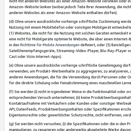
nicht mit anderen Websites als einer Amazon-Website verlinken oder i
Amazon-Website lenken (wobei jedoch Teile Ihrer Anwendung, die nich
anderen Websites als einer Amazon-Website enthalten dürfen).
(d) Ohne unsere ausdrückliche vorherige schriftliche Zustimmung werd
Nutzung mit einem Mobiltelefon oder sonstigen Mobilgerät entwickelt
(1) Websites, die nicht für die Nutzung mit solchen Geräten entwickelt
eine nicht für Mobilgeräte optimierte Website, die über einen Interne
in den
Richtlinie für Mobile Anwendungen
definiert, oder (3) Beistellge
Satellitenempfangsgeräte, Streaming-Video-Player, Blu-Ray-Player ode
Cast oder Vizio Internet-Apps).
(e) Ohne unsere ausdrückliche vorherige schriftliche Genehmigung dürfe
verwenden, um Produkt-Werbeinhalte zu aggregieren, zu analysieren, 
anderen Anwendungen, die für die Verwendung durch Personen oder Or
für die direkte Schulung oder Feinabstimmung eines maschinellen Lern
(f) Sie werden (i) nicht in irgendeiner Weise in die Funktionalität ode
entsprechenden Versuch unternehmen; (ii) keine Produktwerbungsinha
Kontaktaufnahme mit Verkäufern oder Kunden oder sonstiger Werbeaktiv
API, Datenfeeds, Produktwerbungsinhalten oder Spezifikationen erschei
Eigentumsrechte oder gewerblicher Schutzrechte, nicht entfernen, verd
(g) Sie werden nicht versuchen, (i) die Spezifikationen oder die in de
manipulieren, zu reparieren oder anderweitig abgeleitete Werke davon z