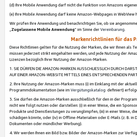
(d) Ihre Mobile Anwendung darf nicht die Funktion von Amazons eige
(e) Ihre Mobile Anwendung darf keine Amazon-Webpages in WebView 
Wir prüfen Ihre Anwendung und benachrichtigen Sie, ob sie angenomm
„
Zugelassene Mobile Anwendung
“ im Sinne der
Vereinbarung
.
Markenrichtlinien für das 
Diese Richtlinien gelten für die Nutzung der Marken, die wir Ihnen als 
müssen jederzeit strikt eingehalten werden, und jede Nutzung der Ama
Lizenzen bezüglich Ihrer Nutzung der Amazon-Marken.
1. SIE DÜRFEN DIE AMAZON-MARKEN AUSSCHLIESSLICH DURCH DARS
AUF EINER AMAZON-WEBSITE MITTELS EINES ENTSPRECHENDEN PART
2. Ihre Nutzung der Amazon-Marken muss (i) im Einklang mit der aktuells
Programmdokumentation (wie im
Vergütungskatalog
definiert) erfolg
3. Sie dürfen die Amazon-Marken ausschließlich für den in der Progr
nicht wie folgt nutzen oder darstellen: (i) in einer Weise, die ein Spo
Produkte und Dienstleistungen zu verunglimpfen, (iii) in einer Weise
schädigen könnte, oder (iv) in Offline-Materialien oder E-Mails (z. B.
Dokumenten oder mündlicher Werbung).
4. Wir werden Ihnen ein Bild bzw. Bilder der Amazon-Marken zur Verfüg