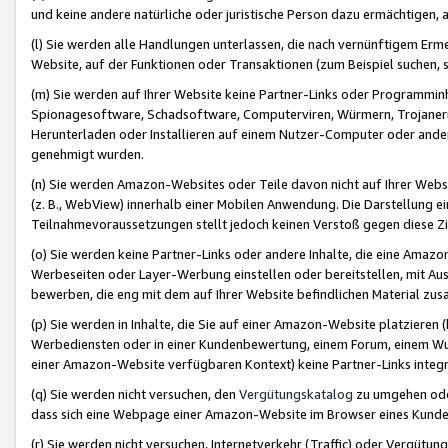
und keine andere natürliche oder juristische Person dazu ermächtigen, a
(l) Sie werden alle Handlungen unterlassen, die nach vernünftigem Erme
Website, auf der Funktionen oder Transaktionen (zum Beispiel suchen, s
(m) Sie werden auf Ihrer Website keine Partner-Links oder Programmin
Spionagesoftware, Schadsoftware, Computerviren, Würmern, Trojaner
Herunterladen oder Installieren auf einem Nutzer-Computer oder ande
genehmigt wurden.
(n) Sie werden Amazon-Websites oder Teile davon nicht auf Ihrer Websi
(z. B., WebView) innerhalb einer Mobilen Anwendung. Die Darstellung ein
Teilnahmevoraussetzungen stellt jedoch keinen Verstoß gegen diese Zif
(o) Sie werden keine Partner-Links oder andere Inhalte, die eine Am
Werbeseiten oder Layer-Werbung einstellen oder bereitstellen, mit Au
bewerben, die eng mit dem auf Ihrer Website befindlichen Material z
(p) Sie werden in Inhalte, die Sie auf einer Amazon-Website platzier
Werbediensten oder in einer Kundenbewertung, einem Forum, einem Wun
einer Amazon-Website verfügbaren Kontext) keine Partner-Links integr
(q) Sie werden nicht versuchen, den
Vergütungskatalog
zu umgehen oder
dass sich eine Webpage einer Amazon-Website im Browser eines Kunden 
(r) Sie werden nicht versuchen, Internetverkehr (Traffic) oder Vergü