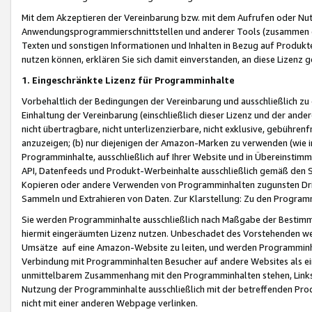
Mit dem Akzeptieren der Vereinbarung bzw. mit dem Aufrufen oder Nutz
Anwendungsprogrammierschnittstellen und anderer Tools (zusammen die
Texten und sonstigen Informationen und Inhalten in Bezug auf Produkte
nutzen können, erklären Sie sich damit einverstanden, an diese Lizenz 
1. Eingeschränkte Lizenz für Programminhalte
Vorbehaltlich der Bedingungen der Vereinbarung und ausschließlich z
Einhaltung der Vereinbarung (einschließlich dieser Lizenz und der ande
nicht übertragbare, nicht unterlizenzierbare, nicht exklusive, gebühren
anzuzeigen; (b) nur diejenigen der Amazon-Marken zu verwenden (wie in 
Programminhalte, ausschließlich auf Ihrer Website und in Übereinstimmu
API, Datenfeeds und Produkt-Werbeinhalte ausschließlich gemäß den Spe
Kopieren oder andere Verwenden von Programminhalten zugunsten Dri
Sammeln und Extrahieren von Daten. Zur Klarstellung: Zu den Program
Sie werden Programminhalte ausschließlich nach Maßgabe der Besti
hiermit eingeräumten Lizenz nutzen. Unbeschadet des Vorstehenden we
Umsätze auf eine Amazon-Website zu leiten, und werden Programminhal
Verbindung mit Programminhalten Besucher auf andere Websites als ein
unmittelbarem Zusammenhang mit den Programminhalten stehen, Links z
Nutzung der Programminhalte ausschließlich mit der betreffenden Pr
nicht mit einer anderen Webpage verlinken.