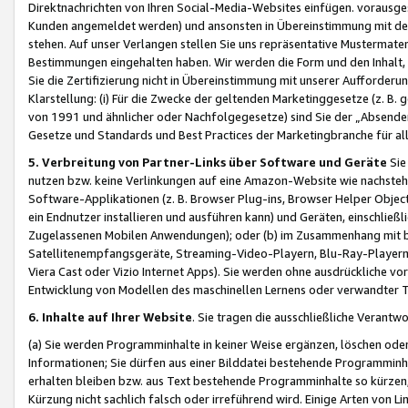
Direktnachrichten von Ihren Social-Media-Websites einfügen. vorausg
Kunden angemeldet werden) und ansonsten in Übereinstimmung mit der
stehen. Auf unser Verlangen stellen Sie uns repräsentative Mustermater
Bestimmungen eingehalten haben. Wir werden die Form und den Inhalt, di
Sie die Zertifizierung nicht in Übereinstimmung mit unserer Aufforderu
Klarstellung: (i) Für die Zwecke der geltenden Marketinggesetze (z. 
von 1991 und ähnlicher oder Nachfolgegesetze) sind Sie der „Absender“ j
Gesetze und Standards und Best Practices der Marketingbranche für 
5. Verbreitung von Partner-Links über Software und Geräte
Sie
nutzen bzw. keine Verlinkungen auf eine Amazon-Website wie nachsteh
Software-Applikationen (z. B. Browser Plug-ins, Browser Helper Objec
ein Endnutzer installieren und ausführen kann) und Geräten, einschlie
Zugelassenen Mobilen Anwendungen); oder (b) im Zusammenhang mit bzw.
Satellitenempfangsgeräte, Streaming-Video-Playern, Blu-Ray-Playern 
Viera Cast oder Vizio Internet Apps). Sie werden ohne ausdrückliche v
Entwicklung von Modellen des maschinellen Lernens oder verwandter 
6. Inhalte auf Ihrer Website
. Sie tragen die ausschließliche Verantwo
(a) Sie werden Programminhalte in keiner Weise ergänzen, löschen oder
Informationen; Sie dürfen aus einer Bilddatei bestehende Programminhal
erhalten bleiben bzw. aus Text bestehende Programminhalte so kürzen, 
Kürzung nicht sachlich falsch oder irreführend wird. Einige Arten von L