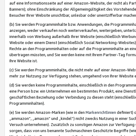
auf eine Informationsseite auf einer Amazon-Website, der nicht als Part
Bannern); ohne Einschränkung der Allgemeingültigkeit des Vorstehende
Besucher Ihrer Website unsichtbar, unlesbar oder unentzifferbar mache
(b) Sie werden Programminhalte bzw. Anwendungen, die Programminhalt
anzeigen, weder verkaufen noch weiterverkaufen, weitergeben, unterli
innerhalb von Werbung außerhalb Ihrer Website (einschließlich Werbun
Website oder einem Dienst (einschließlich Social Networking-Website
Rechte an den Programminhalten oder auf die Programminhalte an eine a
übertragen müssten, und Sie werden keine mit Ihrem Partner-Tag formati
Ihre Website ist.
(c) Sie werden Programminhalte, die nicht mehr auf einer Amazon-Websit
mehr zur Nutzung zur Verfügung stehen, umgehend von Ihrer Website e
(d) Sie werden keine Programminhalte, einschließlich in den Programmin
eine Person bzw. ein Unternehmen ein bestimmtes Produkt, eine Dienstle
geschäftlichen Beziehung oder Verbindung zu diesen steht (einschließli
Programminhalten).
(e) Sie werden Amazon-Marken (wie in den
Markenrichtlinien
definiert) 
„ammazon“, „amaozn“ und „kindel“) nicht zwecks Nutzung in einer Suc
Versuch unternehmen). Zusätzlich zu sonstigen Amazon zur Verfügung 
sorgen, dass von uns benannte Suchmaschinen Geschützte Begriffe (wie 