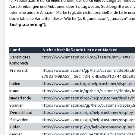
(c) Produktkäufe durch einen Kunden, der durch eine Anzeige auf eine 
Ausschreibungen und Auktionen über Schlagwörter, Suchbegriffe oder 
oder eine andere Amazon-Marke (vgl. die nicht abschließende Liste un
buchstabierte Varianten dieser Wörter (z. B. „ammazon“, „amaozn“ und „
Suchplatzierung
”);
Land
Nicht abschließende Liste der Marken
Vereinigtes
https://www.amazon.co.uk/gp/feature.html?ie=U
Königreich
Frankreich
https://www.amazon.fr/gp/help/customer/displa
E78834F9BA58__SECTION_64DE0ED1D744420E9
Italien
https://www.amazon.it/gp/help/customer/display
Irland
https://www.amazon.ie/gp/help/customer/displa
Niederlande
https://www.amazon.nl/gp/help/customer/display
Spanien
https://www.amazon.es/gp/help/customer/display
Deutschland
https://www.amazon.de/gp/help/customer/displa
Schweden
https://www.amazon.de/gp/help/customer/displa
Polen
https://www.amazon.pl/gp/help/customer/display
Belgien
https://www.amazon.com.be/gp/help/customer/d