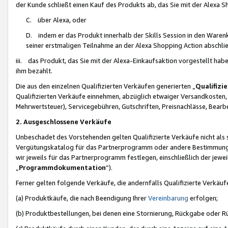
der Kunde schließt einen Kauf des Produkts ab, das Sie mit der Alexa 
C. über Alexa, oder
D. indem er das Produkt innerhalb der Skills Session in den Waren
seiner erstmaligen Teilnahme an der Alexa Shopping Action abschlie
iii. das Produkt, das Sie mit der Alexa-Einkaufsaktion vorgestellt ha
ihm bezahlt.
Die aus den einzelnen Qualifizierten Verkäufen generierten „
Qualifizi
Qualifizierten Verkäufe einnehmen, abzüglich etwaiger Versandkosten
Mehrwertsteuer), Servicegebühren, Gutschriften, Preisnachlässe, Bear
2. Ausgeschlossene Verkäufe
Unbeschadet des Vorstehenden gelten Qualifizierte Verkäufe nicht als
Vergütungskatalog für das Partnerprogramm oder andere Bestimmungen,
wir jeweils für das Partnerprogramm festlegen, einschließlich der jewe
„
Programmdokumentation
“).
Ferner gelten folgende Verkäufe, die andernfalls Qualifizierte Verkä
(a) Produktkäufe, die nach Beendigung Ihrer
Vereinbarung
erfolgen;
(b) Produktbestellungen, bei denen eine Stornierung, Rückgabe oder R