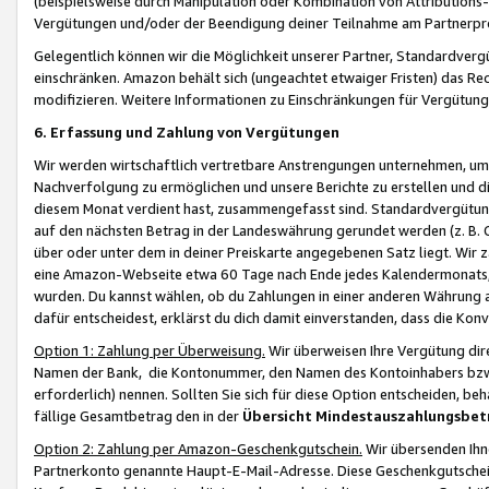
(beispielsweise durch Manipulation oder Kombination von Attributions-
Vergütungen und/oder der Beendigung deiner Teilnahme am Partnerp
Gelegentlich können wir die Möglichkeit unserer Partner, Standardv
einschränken. Amazon behält sich (ungeachtet etwaiger Fristen) das Re
modifizieren. Weitere Informationen zu Einschränkungen für Vergütung
6. Erfassung und Zahlung von Vergütungen
Wir werden wirtschaftlich vertretbare Anstrengungen unternehmen, um 
Nachverfolgung zu ermöglichen und unsere Berichte zu erstellen und di
diesem Monat verdient hast, zusammengefasst sind. Standardvergütung
auf den nächsten Betrag in der Landeswährung gerundet werden (z. B. C
über oder unter dem in deiner Preiskarte angegebenen Satz liegt. Wir
eine Amazon-Webseite etwa 60 Tage nach Ende jedes Kalendermonats, i
wurden. Du kannst wählen, ob du Zahlungen in einer anderen Währung
dafür entscheidest, erklärst du dich damit einverstanden, dass die K
Option 1: Zahlung per Überweisung.
Wir überweisen Ihre Vergütung dir
Namen der Bank, die Kontonummer, den Namen des Kontoinhabers bzw. a
erforderlich) nennen. Sollten Sie sich für diese Option entscheiden, be
fällige Gesamtbetrag den in der
Übersicht Mindestauszahlungsbet
Option 2: Zahlung per Amazon-Geschenkgutschein.
Wir übersenden Ihne
Partnerkonto genannte Haupt-E-Mail-Adresse. Diese Geschenkgutschei