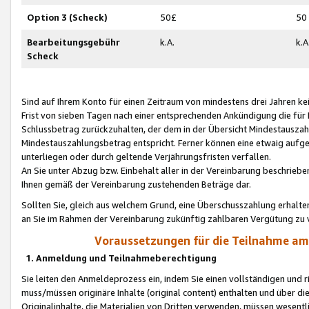
Option 3 (Scheck)
50£
50
Bearbeitungsgebühr
k.A.
k.A
Scheck
Sind auf Ihrem Konto für einen Zeitraum von mindestens drei Jahren kein
Frist von sieben Tagen nach einer entsprechenden Ankündigung die für
Schlussbetrag zurückzuhalten, der dem in der Übersicht Mindestausz
Mindestauszahlungsbetrag entspricht. Ferner können eine etwaig aufg
unterliegen oder durch geltende Verjährungsfristen verfallen.
An Sie unter Abzug bzw. Einbehalt aller in der Vereinbarung beschrieb
Ihnen gemäß der Vereinbarung zustehenden Beträge dar.
Sollten Sie, gleich aus welchem Grund, eine Überschusszahlung erhalte
an Sie im Rahmen der Vereinbarung zukünftig zahlbaren Vergütung zu 
Voraussetzungen für die Teilnahme a
1. Anmeldung und Teilnahmeberechtigung
Sie leiten den Anmeldeprozess ein, indem Sie einen vollständigen und 
muss/müssen originäre Inhalte (original content) enthalten und über d
Originalinhalte, die Materialien von Dritten verwenden, müssen wese