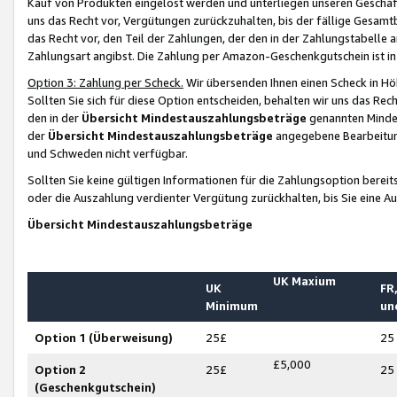
Kauf von Produkten eingelöst werden und unterliegen unseren Geschäf
uns das Recht vor, Vergütungen zurückzuhalten, bis der fällige Gesamt
das Recht vor, den Teil der Zahlungen, der den in der Zahlungstabelle 
Zahlungsart angibst. Die Zahlung per Amazon-Geschenkgutschein ist in
Option 3: Zahlung per Scheck.
Wir übersenden Ihnen einen Scheck in Höh
Sollten Sie sich für diese Option entscheiden, behalten wir uns das Rec
den in der
Übersicht Mindestauszahlungsbeträge
genannten Mindest
der
Übersicht Mindestauszahlungsbeträge
angegebene Bearbeitung
und Schweden nicht verfügbar.
Sollten Sie keine gültigen Informationen für die Zahlungsoption bereit
oder die Auszahlung verdienter Vergütung zurückhalten, bis Sie eine A
Übersicht Mindestauszahlungsbeträge
UK Maxium
UK
FR,
Minimum
un
Option 1 (Überweisung)
25£
25
£5,000
Option 2
25£
25
(Geschenkgutschein)