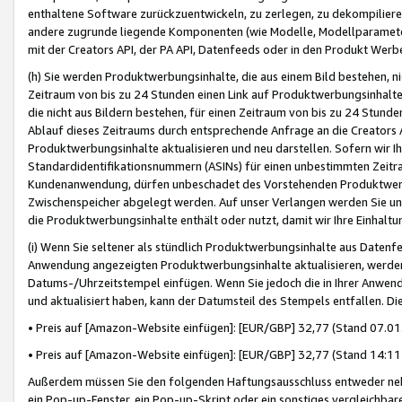
enthaltene Software zurückzuentwickeln, zu zerlegen, zu dekompilier
andere zugrunde liegende Komponenten (wie Modelle, Modellparameter
mit der Creators API, der PA API, Datenfeeds oder in den Produkt Werb
(h) Sie werden Produktwerbungsinhalte, die aus einem Bild bestehen, ni
Zeitraum von bis zu 24 Stunden einen Link auf Produktwerbungsinhalte
die nicht aus Bildern bestehen, für einen Zeitraum von bis zu 24 Stund
Ablauf dieses Zeitraums durch entsprechende Anfrage an die Creators 
Produktwerbungsinhalte aktualisieren und neu darstellen. Sofern wir Ih
Standardidentifikationsnummern (ASINs) für einen unbestimmten Zeitra
Kundenanwendung, dürfen unbeschadet des Vorstehenden Produktwerbu
Zwischenspeicher abgelegt werden. Auf unser Verlangen werden Sie un
die Produktwerbungsinhalte enthält oder nutzt, damit wir Ihre Einhalt
(i) Wenn Sie seltener als stündlich Produktwerbungsinhalte aus Datenfe
Anwendung angezeigten Produktwerbungsinhalte aktualisieren, werden 
Datums-/Uhrzeitstempel einfügen. Wenn Sie jedoch die in Ihrer Anwe
und aktualisiert haben, kann der Datumsteil des Stempels entfallen. Dies
• Preis auf [Amazon-Website einfügen]: [EUR/GBP] 32,77 (Stand 07.01.
• Preis auf [Amazon-Website einfügen]: [EUR/GBP] 32,77 (Stand 14:11 
Außerdem müssen Sie den folgenden Haftungsausschluss entweder neb
ein Pop-up-Fenster, ein Pop-up-Skript oder ein sonstiges vergleichba