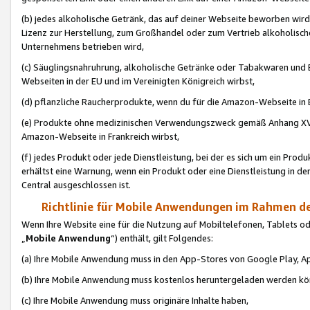
(b) jedes alkoholische Getränk, das auf deiner Webseite beworben wird
Lizenz zur Herstellung, zum Großhandel oder zum Vertrieb alkoholisch
Unternehmens betrieben wird,
(c) Säuglingsnahruhrung, alkoholische Getränke oder Tabakwaren und E
Webseiten in der EU und im Vereinigten Königreich wirbst,
(d) pflanzliche Raucherprodukte, wenn du für die Amazon-Webseite in B
(e) Produkte ohne medizinischen Verwendungszweck gemäß Anhang XVI 
Amazon-Webseite in Frankreich wirbst,
(f) jedes Produkt oder jede Dienstleistung, bei der es sich um ein Prod
erhältst eine Warnung, wenn ein Produkt oder eine Dienstleistung in de
Central ausgeschlossen ist.
Richtlinie für Mobile Anwendungen im Rahmen de
Wenn Ihre Website eine für die Nutzung auf Mobiltelefonen, Tablets 
„
Mobile Anwendung
“) enthält, gilt Folgendes:
(a) Ihre Mobile Anwendung muss in den App-Stores von Google Play, A
(b) Ihre Mobile Anwendung muss kostenlos heruntergeladen werden könn
(c) Ihre Mobile Anwendung muss originäre Inhalte haben,