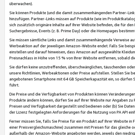
überwachen).
Sie können Produkte (und die damit zusammenhängenden Partner-Links)
hinzufügen. Partner-Links müssen auf Produkte (wie im Produktkatalog de
sich zusätzlich originäre Inhalte auf Ihrer Website befinden, die für 
Suchergebnisse, Events (z. B. Prime Day) oder die Homepages bestimmte
Sie müssen sämtliche Links und damit zusammenhängende Verweise auf z
Werbeaktion auf der jeweiligen Amazon-Website endet. Falls Sie beisp
einstellen und darauf hinweisen, dass Amazon auf ausgewählte Kleidun
Preisnachlass in Höhe von 15 % von Ihrer Website entfernen, sobald di
Sie dürfen keine unzutreffenden, überschwänglichen, täuschenden od
unsere Richtlinien, Werbeaktionen oder Preise aufstellen. Stellen Sie 
angebotenen Smartphone mit 64 GB Speicherkapazität ein, so dürfen S
führt.
Die Preise und die Verfügbarkeit von Produkten können Veränderungen 
Produkte ändern können, dürfen Sie auf Ihrer Website nur Angaben zu P
Preisen und Verfügbarkeit dargestellt sind bedienen oder (b) Sie Daten
der Lizenz festgelegten Anforderungen für die Nutzung von PA API einh
Ferner müssen Sie, falls Sie Preise für ein Produkt auf Ihrer Website in 
einer Preisvergleichsmaschine) zusammen mit Preisen für das gleiche o
außerhalb der Amazon-Website angeboten werden, jeweils den niedrigst