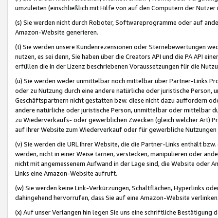
umzuleiten (einschließlich mit Hilfe von auf den Computern der Nutzer i
(s) Sie werden nicht durch Roboter, Softwareprogramme oder auf andere
Amazon-Website generieren.
(t) Sie werden unsere Kundenrezensionen oder Sternebewertungen wed
nutzen, es sei denn, Sie haben über die Creators API und die PA API e
erfüllen die in der Lizenz beschriebenen Voraussetzungen für die Nutzu
(u) Sie werden weder unmittelbar noch mittelbar über Partner-Links P
oder zu Nutzung durch eine andere natürliche oder juristische Person,
Geschäftspartnern nicht gestatten bzw. diese nicht dazu auffordern od
andere natürliche oder juristische Person, unmittelbar oder mittelbar
zu Wiederverkaufs- oder gewerblichen Zwecken (gleich welcher Art) 
auf Ihrer Website zum Wiederverkauf oder für gewerbliche Nutzungen 
(v) Sie werden die URL Ihrer Website, die die Partner-Links enthält b
werden, nicht in einer Weise tarnen, verstecken, manipulieren oder and
nicht mit angemessenem Aufwand in der Lage sind, die Website oder A
Links eine Amazon-Website aufruft.
(w) Sie werden keine Link-Verkürzungen, Schaltflächen, Hyperlinks ode
dahingehend hervorrufen, dass Sie auf eine Amazon-Website verlinken
(x) Auf unser Verlangen hin legen Sie uns eine schriftliche Bestätigung