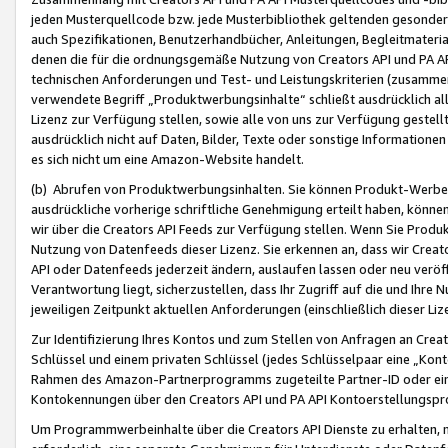
jeden Musterquellcode bzw. jede Musterbibliothek geltenden gesonder
auch Spezifikationen, Benutzerhandbücher, Anleitungen, Begleitmaterial
denen die für die ordnungsgemäße Nutzung von Creators API und PA A
technischen Anforderungen und Test- und Leistungskriterien (zusammen
verwendete Begriff „Produktwerbungsinhalte“ schließt ausdrücklich al
Lizenz zur Verfügung stellen, sowie alle von uns zur Verfügung gestel
ausdrücklich nicht auf Daten, Bilder, Texte oder sonstige Informatione
es sich nicht um eine Amazon-Website handelt.
(b) Abrufen von Produktwerbungsinhalten. Sie können Produkt-Werbein
ausdrückliche vorherige schriftliche Genehmigung erteilt haben, könn
wir über die Creators API Feeds zur Verfügung stellen. Wenn Sie Produk
Nutzung von Datenfeeds dieser Lizenz. Sie erkennen an, dass wir Creat
API oder Datenfeeds jederzeit ändern, auslaufen lassen oder neu veröffe
Verantwortung liegt, sicherzustellen, dass Ihr Zugriff auf die und Ihr
jeweiligen Zeitpunkt aktuellen Anforderungen (einschließlich dieser Liz
Zur Identifizierung Ihres Kontos und zum Stellen von Anfragen an Crea
Schlüssel und einem privaten Schlüssel (jedes Schlüsselpaar eine „Kon
Rahmen des Amazon-Partnerprogramms zugeteilte Partner-ID oder ein
Kontokennungen über den Creators API und PA API Kontoerstellungspro
Um Programmwerbeinhalte über die Creators API Dienste zu erhalten, m