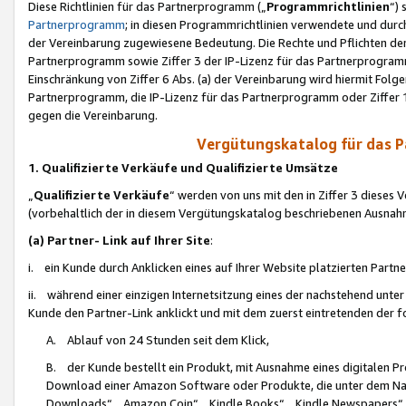
Diese Richtlinien für das Partnerprogramm („
Programmrichtlinien
“)
Partnerprogramm
; in diesen Programmrichtlinien verwendete und durch
der Vereinbarung zugewiesene Bedeutung. Die Rechte und Pflichten de
Partnerprogramm sowie Ziffer 3 der IP-Lizenz für das Partnerprogram
Einschränkung von Ziffer 6 Abs. (a) der Vereinbarung wird hiermit Fol
Partnerprogramm, die IP-Lizenz für das Partnerprogramm oder Ziffer 1
gegen die Vereinbarung.
Vergütungskatalog für das 
1. Qualifizierte Verkäufe und Qualifizierte Umsätze
„
Qualifizierte Verkäufe
“ werden von uns mit den in Ziffer 3 diese
(vorbehaltlich der in diesem Vergütungskatalog beschriebenen Ausnah
(a) Partner- Link auf Ihrer Site
:
i. ein Kunde durch Anklicken eines auf Ihrer Website platzierten Part
ii. während einer einzigen Internetsitzung eines der nachstehend unter (i)
Kunde den Partner-Link anklickt und mit dem zuerst eintretenden der f
A. Ablauf von 24 Stunden seit dem Klick,
B. der Kunde bestellt ein Produkt, mit Ausnahme eines digitalen P
Download einer Amazon Software oder Produkte, die unter dem N
Downloads“, „Amazon Coin“, „Kindle Books“, „Kindle Newspapers“, „