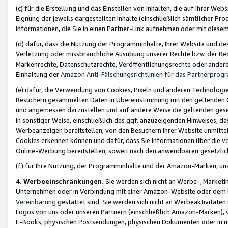
(c) für die Erstellung und das Einstellen von Inhalten, die auf Ihrer We
Eignung der jeweils dargestellten Inhalte (einschließlich sämtlicher 
Informationen, die Sie in einen Partner-Link aufnehmen oder mit diese
(d) dafür, dass die Nutzung der Programminhalte, Ihrer Website und des 
Verletzung oder missbräuchliche Ausübung unserer Rechte bzw. der Recht
Markenrechte, Datenschutzrechte, Veröffentlichungsrechte oder anderer
Einhaltung der
Amazon Anti-Fälschungsrichtlinien für das Partnerpro
(e) dafür, die Verwendung von Cookies, Pixeln und anderen Technologien
Besuchern gesammelten Daten in Übereinstimmung mit den geltenden Ge
und angemessen darzustellen und auf andere Weise die geltenden geset
in sonstiger Weise, einschließlich des ggf. anzuzeigenden Hinweises, d
Werbeanzeigen bereitstellen, von den Besuchern Ihrer Website unmitte
Cookies erkennen können und dafür, dass Sie Informationen über die v
Online-Werbung bereitstellen, soweit nach den anwendbaren gesetzlic
(f) für Ihre Nutzung, der Programminhalte und der Amazon-Marken, u
4. Werbeeinschränkungen.
Sie werden sich nicht an Werbe-, Market
Unternehmen oder in Verbindung mit einer Amazon-Website oder dem Pa
Vereinbarung
gestattet sind. Sie werden sich nicht an Werbeaktivitäten
Logos von uns oder unseren Partnern (einschließlich Amazon-Marken), 
E-Books, physischen Postsendungen, physischen Dokumenten oder in 