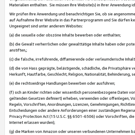
Materialien enthalten. Sie müssen Ihre Website(s) in Ihrer Anwendung ide
Wir prüfen Ihre Anwendung und benachrichtigen Sie, ob sie angenommen
auf Aufnahme Ihrer Website in das Partnerprogramm und Sie dürfen kei
Ungeeignet sind unter anderem Websites:
(a) die sexuelle oder obszöne Inhalte bewerben oder enthalten;
(b) die Gewalt verherrlichen oder gewalttätige Inhalte haben oder pot
anstiften,;
(c) die falsche, irreführende, diffamierende oder verleumderische Inha
(d) die von Hass geprägte, belästigende, schädliche, die Privatsphäre v
Herkunft, Hautfarbe, Geschlecht, Religion, Nationalität, Behinderung, 
(e) die rechtswidrige Handlungen bewerben oder ausführen;
(f) sich an Kinder richten oder wissentlich personenbezogene Daten vo
geltenden Gesetzen definiert) erheben, verwenden oder offenlegen, Vo
Regeln, Vorschriften, Anordnungen, Lizenzen, Genehmigungen, Richtlini
Entscheidungen oder andere Anforderungen einer zuständigen Regierung
Privacy Protection Act (15 U.S.C. §§ 6501-6506) oder Vorschriften, di
Internet erlassen wurden);
(g) die Marken von Amazon oder unseren verbundenen Unternehmen b