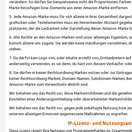
verändern. So dürfen Sie beispielsweise nicht die Proportionen, Farb
Marke hinzufügen bzw. Elemente aus einer Amazon-Marke entfernen.
5. Jede Amazon-Marke muss für sich alleine in ihrer Gesamtheit darge
grafischen oder Textelementen muss ein hinreichender Abstand gegebe
platzieren, der die Lesbarkeit oder Darstellung dieser Amazon-Marke b
6. Alle Rechte an den Amazon-Marken sind unser alleiniges Eigentum, 
kommt alleine uns zugute. Sie werden keine Handlungen vornehmen, 
stehen.
7. Du darfst kein Logo von, oder Inhalte erstellt von,
Drittanbietern au
anderweitig verwenden, es sei denn, du hast von diesem Verkäufer oder
8. Sie dürfen in keiner Rechtsordnung Marken nutzen oder zur Eintragu
keiner Rechtsordnung Marken, Domain-Namen, Subdomain-Namen, Benu
Amazon-Marke zum Verwechseln ähnlich sind.
Wir behalten uns das Recht vor, diese Markenrichtlinien und die gene
Einstellen einer Änderungsmitteilung oder überarbeiteter Markenricht
Wir behalten uns das Recht vor, gegen jede unbefugte Nutzung bzw. jede 
unserem alleinigen Ermessen angemessene Maßnahmen zu ergreifen.
IP-Lizenz- und Nutzungsan
Diese Lizenz regelt Ihre Nutzung von Programminhalten im Zusammen