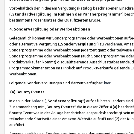
Vorbehaltlich der in diesem Vergütungskatalog beschriebenen Einschr
(„
Standardvergütung im Rahmen des Partnerprogramms
“) besc
bestimmten Prozentsatzes der Qualifizierten Erlöse.
4. Sondervergütung oder Werbeaktionen
Gelegentlich können wir Sonderprogramme oder Werbeaktionen auflegen,
oder alternative Vergütung („
Sondervergütung
”) zu verdienen. Amazo
Sonderprogramme oder Werbeaktionen jederzeit ganz oder teilweise einz
Sonderprogramme oder Werbeaktionen (auch Sonderprogramme oder We
Produktverkäufen kommt) disqualifizierende Ausschlusstatbestände, di
Programmdokumentation im Hinblick auf Produktverkäufe geltende E
Werbeaktionen.
Folgende Sondervergütungen sind derzeit verfügbar:
hier
.
(a) Bounty Events
In den in der
Anlage
(„
Sondervergütung
“) aufgeführten Ländern sind
Zusammenhang mit „
Bounty Events
“ die in dieser Ziffer 4 (a) besch
Bounty Event wie in der Anlage beschrieben anspruchsberechtigt sein mu
teilnehmende Startseite einer Amazon-Website aufruft und (2) der Kun
ausführt.
Amazon zahlt keine Sondervergütung, wenn das zugrundeliegende Boun