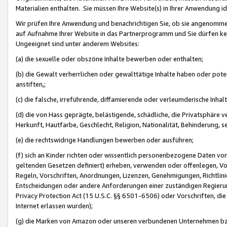
Materialien enthalten. Sie müssen Ihre Website(s) in Ihrer Anwendung ide
Wir prüfen Ihre Anwendung und benachrichtigen Sie, ob sie angenommen
auf Aufnahme Ihrer Website in das Partnerprogramm und Sie dürfen kei
Ungeeignet sind unter anderem Websites:
(a) die sexuelle oder obszöne Inhalte bewerben oder enthalten;
(b) die Gewalt verherrlichen oder gewalttätige Inhalte haben oder pot
anstiften,;
(c) die falsche, irreführende, diffamierende oder verleumderische Inha
(d) die von Hass geprägte, belästigende, schädliche, die Privatsphäre v
Herkunft, Hautfarbe, Geschlecht, Religion, Nationalität, Behinderung, 
(e) die rechtswidrige Handlungen bewerben oder ausführen;
(f) sich an Kinder richten oder wissentlich personenbezogene Daten vo
geltenden Gesetzen definiert) erheben, verwenden oder offenlegen, Vo
Regeln, Vorschriften, Anordnungen, Lizenzen, Genehmigungen, Richtlini
Entscheidungen oder andere Anforderungen einer zuständigen Regierung
Privacy Protection Act (15 U.S.C. §§ 6501-6506) oder Vorschriften, di
Internet erlassen wurden);
(g) die Marken von Amazon oder unseren verbundenen Unternehmen b