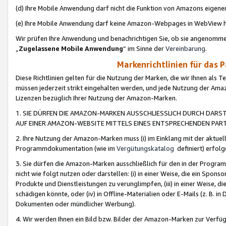
(d) Ihre Mobile Anwendung darf nicht die Funktion von Amazons eige
(e) Ihre Mobile Anwendung darf keine Amazon-Webpages in WebView 
Wir prüfen Ihre Anwendung und benachrichtigen Sie, ob sie angenomm
„
Zugelassene Mobile Anwendung
“ im Sinne der
Vereinbarung
.
Markenrichtlinien für das 
Diese Richtlinien gelten für die Nutzung der Marken, die wir Ihnen als 
müssen jederzeit strikt eingehalten werden, und jede Nutzung der Ama
Lizenzen bezüglich Ihrer Nutzung der Amazon-Marken.
1. SIE DÜRFEN DIE AMAZON-MARKEN AUSSCHLIESSLICH DURCH DARS
AUF EINER AMAZON-WEBSITE MITTELS EINES ENTSPRECHENDEN PART
2. Ihre Nutzung der Amazon-Marken muss (i) im Einklang mit der aktuells
Programmdokumentation (wie im
Vergütungskatalog
definiert) erfolg
3. Sie dürfen die Amazon-Marken ausschließlich für den in der Progr
nicht wie folgt nutzen oder darstellen: (i) in einer Weise, die ein Spo
Produkte und Dienstleistungen zu verunglimpfen, (iii) in einer Weise
schädigen könnte, oder (iv) in Offline-Materialien oder E-Mails (z. B.
Dokumenten oder mündlicher Werbung).
4. Wir werden Ihnen ein Bild bzw. Bilder der Amazon-Marken zur Verfüg