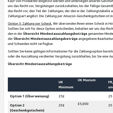
Kauf von Produkten eingelöst werden und unterliegen unseren Geschäf
uns das Recht vor, Vergütungen zurückzuhalten, bis der fällige Gesamt
das Recht vor, den Teil der Zahlungen, der den in der Zahlungstabelle 
Zahlungsart angibst. Die Zahlung per Amazon-Geschenkgutschein ist in
Option 3: Zahlung per Scheck.
Wir übersenden Ihnen einen Scheck in Höh
Sollten Sie sich für diese Option entscheiden, behalten wir uns das Rec
den in der
Übersicht Mindestauszahlungsbeträge
genannten Mindest
der
Übersicht Mindestauszahlungsbeträge
angegebene Bearbeitung
und Schweden nicht verfügbar.
Sollten Sie keine gültigen Informationen für die Zahlungsoption bereit
oder die Auszahlung verdienter Vergütung zurückhalten, bis Sie eine A
Übersicht Mindestauszahlungsbeträge
UK Maxium
UK
FR,
Minimum
un
Option 1 (Überweisung)
25£
25
£5,000
Option 2
25£
25
(Geschenkgutschein)