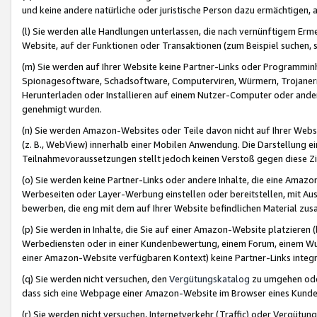
und keine andere natürliche oder juristische Person dazu ermächtigen, a
(l) Sie werden alle Handlungen unterlassen, die nach vernünftigem Erme
Website, auf der Funktionen oder Transaktionen (zum Beispiel suchen, s
(m) Sie werden auf Ihrer Website keine Partner-Links oder Programmin
Spionagesoftware, Schadsoftware, Computerviren, Würmern, Trojaner
Herunterladen oder Installieren auf einem Nutzer-Computer oder ande
genehmigt wurden.
(n) Sie werden Amazon-Websites oder Teile davon nicht auf Ihrer Websi
(z. B., WebView) innerhalb einer Mobilen Anwendung. Die Darstellung ein
Teilnahmevoraussetzungen stellt jedoch keinen Verstoß gegen diese Zif
(o) Sie werden keine Partner-Links oder andere Inhalte, die eine Am
Werbeseiten oder Layer-Werbung einstellen oder bereitstellen, mit Au
bewerben, die eng mit dem auf Ihrer Website befindlichen Material z
(p) Sie werden in Inhalte, die Sie auf einer Amazon-Website platzier
Werbediensten oder in einer Kundenbewertung, einem Forum, einem Wun
einer Amazon-Website verfügbaren Kontext) keine Partner-Links integr
(q) Sie werden nicht versuchen, den
Vergütungskatalog
zu umgehen oder
dass sich eine Webpage einer Amazon-Website im Browser eines Kunden 
(r) Sie werden nicht versuchen, Internetverkehr (Traffic) oder Vergü