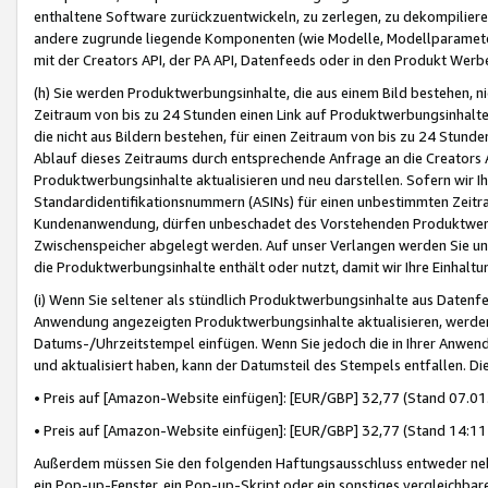
enthaltene Software zurückzuentwickeln, zu zerlegen, zu dekompilier
andere zugrunde liegende Komponenten (wie Modelle, Modellparameter
mit der Creators API, der PA API, Datenfeeds oder in den Produkt Werb
(h) Sie werden Produktwerbungsinhalte, die aus einem Bild bestehen, ni
Zeitraum von bis zu 24 Stunden einen Link auf Produktwerbungsinhalte
die nicht aus Bildern bestehen, für einen Zeitraum von bis zu 24 Stund
Ablauf dieses Zeitraums durch entsprechende Anfrage an die Creators 
Produktwerbungsinhalte aktualisieren und neu darstellen. Sofern wir Ih
Standardidentifikationsnummern (ASINs) für einen unbestimmten Zeitra
Kundenanwendung, dürfen unbeschadet des Vorstehenden Produktwerbu
Zwischenspeicher abgelegt werden. Auf unser Verlangen werden Sie un
die Produktwerbungsinhalte enthält oder nutzt, damit wir Ihre Einhalt
(i) Wenn Sie seltener als stündlich Produktwerbungsinhalte aus Datenfe
Anwendung angezeigten Produktwerbungsinhalte aktualisieren, werden 
Datums-/Uhrzeitstempel einfügen. Wenn Sie jedoch die in Ihrer Anwe
und aktualisiert haben, kann der Datumsteil des Stempels entfallen. Dies
• Preis auf [Amazon-Website einfügen]: [EUR/GBP] 32,77 (Stand 07.01.
• Preis auf [Amazon-Website einfügen]: [EUR/GBP] 32,77 (Stand 14:11 
Außerdem müssen Sie den folgenden Haftungsausschluss entweder neb
ein Pop-up-Fenster, ein Pop-up-Skript oder ein sonstiges vergleichba