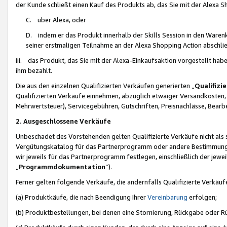
der Kunde schließt einen Kauf des Produkts ab, das Sie mit der Alexa 
C. über Alexa, oder
D. indem er das Produkt innerhalb der Skills Session in den Waren
seiner erstmaligen Teilnahme an der Alexa Shopping Action abschlie
iii. das Produkt, das Sie mit der Alexa-Einkaufsaktion vorgestellt ha
ihm bezahlt.
Die aus den einzelnen Qualifizierten Verkäufen generierten „
Qualifizi
Qualifizierten Verkäufe einnehmen, abzüglich etwaiger Versandkosten
Mehrwertsteuer), Servicegebühren, Gutschriften, Preisnachlässe, Bear
2. Ausgeschlossene Verkäufe
Unbeschadet des Vorstehenden gelten Qualifizierte Verkäufe nicht als
Vergütungskatalog für das Partnerprogramm oder andere Bestimmungen,
wir jeweils für das Partnerprogramm festlegen, einschließlich der jewe
„
Programmdokumentation
“).
Ferner gelten folgende Verkäufe, die andernfalls Qualifizierte Verkä
(a) Produktkäufe, die nach Beendigung Ihrer
Vereinbarung
erfolgen;
(b) Produktbestellungen, bei denen eine Stornierung, Rückgabe oder R