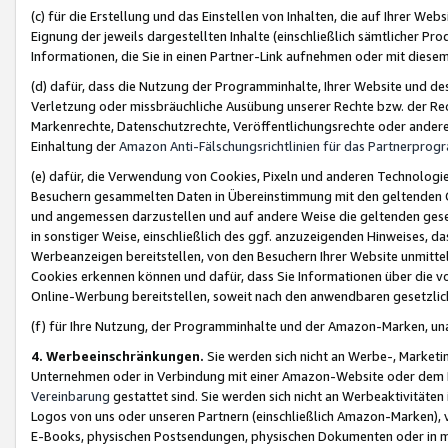
(c) für die Erstellung und das Einstellen von Inhalten, die auf Ihrer We
Eignung der jeweils dargestellten Inhalte (einschließlich sämtlicher 
Informationen, die Sie in einen Partner-Link aufnehmen oder mit diese
(d) dafür, dass die Nutzung der Programminhalte, Ihrer Website und des 
Verletzung oder missbräuchliche Ausübung unserer Rechte bzw. der Recht
Markenrechte, Datenschutzrechte, Veröffentlichungsrechte oder anderer
Einhaltung der
Amazon Anti-Fälschungsrichtlinien für das Partnerpro
(e) dafür, die Verwendung von Cookies, Pixeln und anderen Technologien
Besuchern gesammelten Daten in Übereinstimmung mit den geltenden Ge
und angemessen darzustellen und auf andere Weise die geltenden geset
in sonstiger Weise, einschließlich des ggf. anzuzeigenden Hinweises, d
Werbeanzeigen bereitstellen, von den Besuchern Ihrer Website unmitte
Cookies erkennen können und dafür, dass Sie Informationen über die v
Online-Werbung bereitstellen, soweit nach den anwendbaren gesetzlic
(f) für Ihre Nutzung, der Programminhalte und der Amazon-Marken, u
4. Werbeeinschränkungen.
Sie werden sich nicht an Werbe-, Market
Unternehmen oder in Verbindung mit einer Amazon-Website oder dem Pa
Vereinbarung
gestattet sind. Sie werden sich nicht an Werbeaktivitäten
Logos von uns oder unseren Partnern (einschließlich Amazon-Marken), 
E-Books, physischen Postsendungen, physischen Dokumenten oder in 