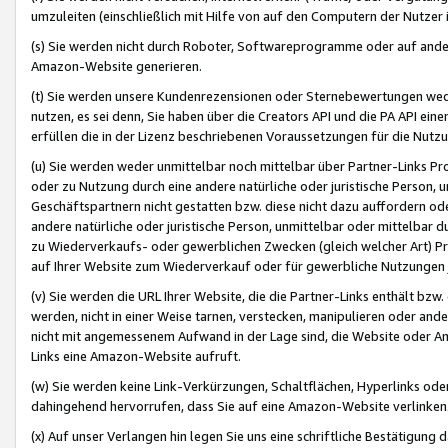
umzuleiten (einschließlich mit Hilfe von auf den Computern der Nutzer i
(s) Sie werden nicht durch Roboter, Softwareprogramme oder auf andere
Amazon-Website generieren.
(t) Sie werden unsere Kundenrezensionen oder Sternebewertungen wed
nutzen, es sei denn, Sie haben über die Creators API und die PA API e
erfüllen die in der Lizenz beschriebenen Voraussetzungen für die Nutzu
(u) Sie werden weder unmittelbar noch mittelbar über Partner-Links P
oder zu Nutzung durch eine andere natürliche oder juristische Person,
Geschäftspartnern nicht gestatten bzw. diese nicht dazu auffordern od
andere natürliche oder juristische Person, unmittelbar oder mittelbar
zu Wiederverkaufs- oder gewerblichen Zwecken (gleich welcher Art) 
auf Ihrer Website zum Wiederverkauf oder für gewerbliche Nutzungen 
(v) Sie werden die URL Ihrer Website, die die Partner-Links enthält b
werden, nicht in einer Weise tarnen, verstecken, manipulieren oder and
nicht mit angemessenem Aufwand in der Lage sind, die Website oder A
Links eine Amazon-Website aufruft.
(w) Sie werden keine Link-Verkürzungen, Schaltflächen, Hyperlinks ode
dahingehend hervorrufen, dass Sie auf eine Amazon-Website verlinken
(x) Auf unser Verlangen hin legen Sie uns eine schriftliche Bestätigung