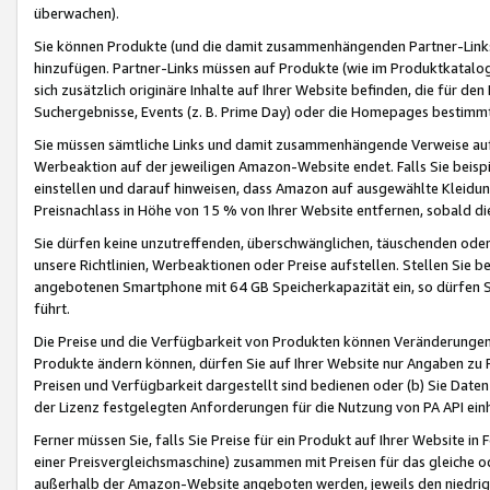
überwachen).
Sie können Produkte (und die damit zusammenhängenden Partner-Links)
hinzufügen. Partner-Links müssen auf Produkte (wie im Produktkatalog de
sich zusätzlich originäre Inhalte auf Ihrer Website befinden, die für 
Suchergebnisse, Events (z. B. Prime Day) oder die Homepages bestimmte
Sie müssen sämtliche Links und damit zusammenhängende Verweise auf z
Werbeaktion auf der jeweiligen Amazon-Website endet. Falls Sie beisp
einstellen und darauf hinweisen, dass Amazon auf ausgewählte Kleidun
Preisnachlass in Höhe von 15 % von Ihrer Website entfernen, sobald di
Sie dürfen keine unzutreffenden, überschwänglichen, täuschenden od
unsere Richtlinien, Werbeaktionen oder Preise aufstellen. Stellen Sie 
angebotenen Smartphone mit 64 GB Speicherkapazität ein, so dürfen S
führt.
Die Preise und die Verfügbarkeit von Produkten können Veränderungen 
Produkte ändern können, dürfen Sie auf Ihrer Website nur Angaben zu P
Preisen und Verfügbarkeit dargestellt sind bedienen oder (b) Sie Daten
der Lizenz festgelegten Anforderungen für die Nutzung von PA API einh
Ferner müssen Sie, falls Sie Preise für ein Produkt auf Ihrer Website in 
einer Preisvergleichsmaschine) zusammen mit Preisen für das gleiche o
außerhalb der Amazon-Website angeboten werden, jeweils den niedrigst