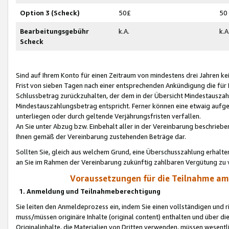
Option 3 (Scheck)
50£
50
Bearbeitungsgebühr
k.A.
k.A
Scheck
Sind auf Ihrem Konto für einen Zeitraum von mindestens drei Jahren kein
Frist von sieben Tagen nach einer entsprechenden Ankündigung die für
Schlussbetrag zurückzuhalten, der dem in der Übersicht Mindestausz
Mindestauszahlungsbetrag entspricht. Ferner können eine etwaig aufg
unterliegen oder durch geltende Verjährungsfristen verfallen.
An Sie unter Abzug bzw. Einbehalt aller in der Vereinbarung beschrieb
Ihnen gemäß der Vereinbarung zustehenden Beträge dar.
Sollten Sie, gleich aus welchem Grund, eine Überschusszahlung erhalte
an Sie im Rahmen der Vereinbarung zukünftig zahlbaren Vergütung zu 
Voraussetzungen für die Teilnahme a
1. Anmeldung und Teilnahmeberechtigung
Sie leiten den Anmeldeprozess ein, indem Sie einen vollständigen und 
muss/müssen originäre Inhalte (original content) enthalten und über d
Originalinhalte, die Materialien von Dritten verwenden, müssen wese