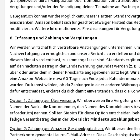
(beispielsweise durch Manipulation oder Kombination von Attributions-
Vergütungen und/oder der Beendigung deiner Teilnahme am Partnerp
Gelegentlich können wir die Möglichkeit unserer Partner, Standardv
einschränken. Amazon behält sich (ungeachtet etwaiger Fristen) das Re
modifizieren. Weitere Informationen zu Einschränkungen für Vergütung
6. Erfassung und Zahlung von Vergütungen
Wir werden wirtschaftlich vertretbare Anstrengungen unternehmen, um 
Nachverfolgung zu ermöglichen und unsere Berichte zu erstellen und di
diesem Monat verdient hast, zusammengefasst sind. Standardvergütung
auf den nächsten Betrag in der Landeswährung gerundet werden (z. B. C
über oder unter dem in deiner Preiskarte angegebenen Satz liegt. Wir
eine Amazon-Webseite etwa 60 Tage nach Ende jedes Kalendermonats, i
wurden. Du kannst wählen, ob du Zahlungen in einer anderen Währung
dafür entscheidest, erklärst du dich damit einverstanden, dass die K
Option 1: Zahlung per Überweisung.
Wir überweisen Ihre Vergütung dir
Namen der Bank, die Kontonummer, den Namen des Kontoinhabers bzw. a
erforderlich) nennen. Sollten Sie sich für diese Option entscheiden, be
fällige Gesamtbetrag den in der
Übersicht Mindestauszahlungsbet
Option 2: Zahlung per Amazon-Geschenkgutschein.
Wir übersenden Ihne
Partnerkonto genannte Haupt-E-Mail-Adresse. Diese Geschenkgutschei