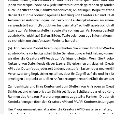
jeden Musterquellcode bzw. jede Musterbibliothek geltenden gesonder
auch Spezifikationen, Benutzerhandbücher, Anleitungen, Begleitmaterial
denen die für die ordnungsgemäße Nutzung von Creators API und PA A
technischen Anforderungen und Test- und Leistungskriterien (zusammen
verwendete Begriff „Produktwerbungsinhalte“ schließt ausdrücklich al
Lizenz zur Verfügung stellen, sowie alle von uns zur Verfügung gestel
ausdrücklich nicht auf Daten, Bilder, Texte oder sonstige Informatione
es sich nicht um eine Amazon-Website handelt.
(b) Abrufen von Produktwerbungsinhalten. Sie können Produkt-Werbein
ausdrückliche vorherige schriftliche Genehmigung erteilt haben, könn
wir über die Creators API Feeds zur Verfügung stellen. Wenn Sie Produk
Nutzung von Datenfeeds dieser Lizenz. Sie erkennen an, dass wir Creat
API oder Datenfeeds jederzeit ändern, auslaufen lassen oder neu veröffe
Verantwortung liegt, sicherzustellen, dass Ihr Zugriff auf die und Ihr
jeweiligen Zeitpunkt aktuellen Anforderungen (einschließlich dieser Liz
Zur Identifizierung Ihres Kontos und zum Stellen von Anfragen an Crea
Schlüssel und einem privaten Schlüssel (jedes Schlüsselpaar eine „Kon
Rahmen des Amazon-Partnerprogramms zugeteilte Partner-ID oder ein
Kontokennungen über den Creators API und PA API Kontoerstellungspro
Um Programmwerbeinhalte über die Creators API Dienste zu erhalten, m