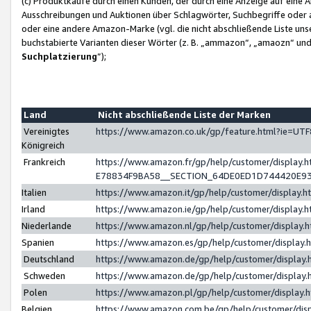
(c) Produktkäufe durch einen Kunden, der durch eine Anzeige auf eine 
Ausschreibungen und Auktionen über Schlagwörter, Suchbegriffe oder 
oder eine andere Amazon-Marke (vgl. die nicht abschließende Liste un
buchstabierte Varianten dieser Wörter (z. B. „ammazon“, „amaozn“ und „
Suchplatzierung
”);
Land
Nicht abschließende Liste der Marken
Vereinigtes
https://www.amazon.co.uk/gp/feature.html?ie=U
Königreich
Frankreich
https://www.amazon.fr/gp/help/customer/displa
E78834F9BA58__SECTION_64DE0ED1D744420E9
Italien
https://www.amazon.it/gp/help/customer/display
Irland
https://www.amazon.ie/gp/help/customer/displa
Niederlande
https://www.amazon.nl/gp/help/customer/display
Spanien
https://www.amazon.es/gp/help/customer/display
Deutschland
https://www.amazon.de/gp/help/customer/displa
Schweden
https://www.amazon.de/gp/help/customer/displa
Polen
https://www.amazon.pl/gp/help/customer/display
Belgien
https://www.amazon.com.be/gp/help/customer/d