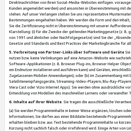
Direktnachrichten von Ihren Social-Media-Websites einfügen. vorausg
Kunden angemeldet werden) und ansonsten in Übereinstimmung mit der
stehen. Auf unser Verlangen stellen Sie uns repräsentative Mustermater
Bestimmungen eingehalten haben. Wir werden die Form und den Inhalt, di
Sie die Zertifizierung nicht in Übereinstimmung mit unserer Aufforderu
Klarstellung: (i) Für die Zwecke der geltenden Marketinggesetze (z. 
von 1991 und ähnlicher oder Nachfolgegesetze) sind Sie der „Absender“ j
Gesetze und Standards und Best Practices der Marketingbranche für 
5. Verbreitung von Partner-Links über Software und Geräte
Sie
nutzen bzw. keine Verlinkungen auf eine Amazon-Website wie nachsteh
Software-Applikationen (z. B. Browser Plug-ins, Browser Helper Objec
ein Endnutzer installieren und ausführen kann) und Geräten, einschlie
Zugelassenen Mobilen Anwendungen); oder (b) im Zusammenhang mit bzw.
Satellitenempfangsgeräte, Streaming-Video-Playern, Blu-Ray-Playern 
Viera Cast oder Vizio Internet Apps). Sie werden ohne ausdrückliche v
Entwicklung von Modellen des maschinellen Lernens oder verwandter 
6. Inhalte auf Ihrer Website
. Sie tragen die ausschließliche Verantwo
(a) Sie werden Programminhalte in keiner Weise ergänzen, löschen oder
Informationen; Sie dürfen aus einer Bilddatei bestehende Programminhal
erhalten bleiben bzw. aus Text bestehende Programminhalte so kürzen, 
Kürzung nicht sachlich falsch oder irreführend wird. Einige Arten von L