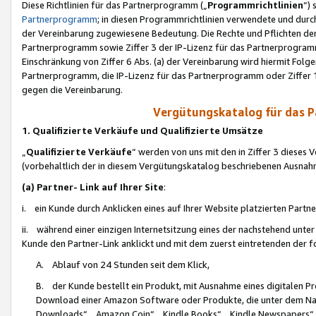
Diese Richtlinien für das Partnerprogramm („
Programmrichtlinien
“)
Partnerprogramm
; in diesen Programmrichtlinien verwendete und durch
der Vereinbarung zugewiesene Bedeutung. Die Rechte und Pflichten de
Partnerprogramm sowie Ziffer 3 der IP-Lizenz für das Partnerprogram
Einschränkung von Ziffer 6 Abs. (a) der Vereinbarung wird hiermit Fol
Partnerprogramm, die IP-Lizenz für das Partnerprogramm oder Ziffer 1
gegen die Vereinbarung.
Vergütungskatalog für das 
1. Qualifizierte Verkäufe und Qualifizierte Umsätze
„
Qualifizierte Verkäufe
“ werden von uns mit den in Ziffer 3 diese
(vorbehaltlich der in diesem Vergütungskatalog beschriebenen Ausnah
(a) Partner- Link auf Ihrer Site
:
i. ein Kunde durch Anklicken eines auf Ihrer Website platzierten Part
ii. während einer einzigen Internetsitzung eines der nachstehend unter (i)
Kunde den Partner-Link anklickt und mit dem zuerst eintretenden der f
A. Ablauf von 24 Stunden seit dem Klick,
B. der Kunde bestellt ein Produkt, mit Ausnahme eines digitalen P
Download einer Amazon Software oder Produkte, die unter dem N
Downloads“, „Amazon Coin“, „Kindle Books“, „Kindle Newspapers“, „