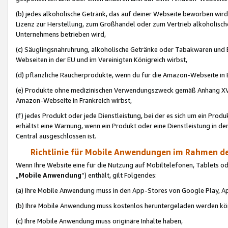
(b) jedes alkoholische Getränk, das auf deiner Webseite beworben wird
Lizenz zur Herstellung, zum Großhandel oder zum Vertrieb alkoholisch
Unternehmens betrieben wird,
(c) Säuglingsnahruhrung, alkoholische Getränke oder Tabakwaren und E
Webseiten in der EU und im Vereinigten Königreich wirbst,
(d) pflanzliche Raucherprodukte, wenn du für die Amazon-Webseite in B
(e) Produkte ohne medizinischen Verwendungszweck gemäß Anhang XVI 
Amazon-Webseite in Frankreich wirbst,
(f) jedes Produkt oder jede Dienstleistung, bei der es sich um ein Prod
erhältst eine Warnung, wenn ein Produkt oder eine Dienstleistung in de
Central ausgeschlossen ist.
Richtlinie für Mobile Anwendungen im Rahmen de
Wenn Ihre Website eine für die Nutzung auf Mobiltelefonen, Tablets 
„
Mobile Anwendung
“) enthält, gilt Folgendes:
(a) Ihre Mobile Anwendung muss in den App-Stores von Google Play, A
(b) Ihre Mobile Anwendung muss kostenlos heruntergeladen werden könn
(c) Ihre Mobile Anwendung muss originäre Inhalte haben,