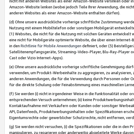
nicht mit anderen Websites als einer Amazon-Website verlinken oder i
Amazon-Website lenken (wobei jedoch Teile Ihrer Anwendung, die nich
anderen Websites als einer Amazon-Website enthalten dürfen).
(d) Ohne unsere ausdrückliche vorherige schriftliche Zustimmung werd
Nutzung mit einem Mobiltelefon oder sonstigen Mobilgerät entwickelt
(1) Websites, die nicht für die Nutzung mit solchen Geräten entwickelt
eine nicht für Mobilgeräte optimierte Website, die über einen Interne
in den
Richtlinie für Mobile Anwendungen
definiert, oder (3) Beistellge
Satellitenempfangsgeräte, Streaming-Video-Player, Blu-Ray-Player ode
Cast oder Vizio Internet-Apps).
(e) Ohne unsere ausdrückliche vorherige schriftliche Genehmigung dürfe
verwenden, um Produkt-Werbeinhalte zu aggregieren, zu analysieren, 
anderen Anwendungen, die für die Verwendung durch Personen oder Or
für die direkte Schulung oder Feinabstimmung eines maschinellen Lern
(f) Sie werden (i) nicht in irgendeiner Weise in die Funktionalität ode
entsprechenden Versuch unternehmen; (ii) keine Produktwerbungsinha
Kontaktaufnahme mit Verkäufern oder Kunden oder sonstiger Werbeaktiv
API, Datenfeeds, Produktwerbungsinhalten oder Spezifikationen erschei
Eigentumsrechte oder gewerblicher Schutzrechte, nicht entfernen, verd
(g) Sie werden nicht versuchen, (i) die Spezifikationen oder die in de
manipulieren, zu reparieren oder anderweitig abgeleitete Werke davon z