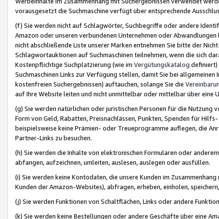
Werbeinhalte im Zusammenhang mit Suchergebnissen verwendet werden,
vorausgesetzt die Suchmaschine verfügt über entsprechende Ausschlu
(f) Sie werden nicht auf Schlagwörter, Suchbegriffe oder andere Ident
Amazon oder unseren verbundenen Unternehmen oder Abwandlungen bzw
nicht abschließende Liste unserer Marken entnehmen Sie bitte der Nich
Schlagwortauktionen auf Suchmaschinen teilnehmen, wenn die sich da
Kostenpflichtige Suchplatzierung (wie im
Vergütungskatalog
definiert
Suchmaschinen Links zur Verfügung stellen, damit Sie bei allgemeinen I
kostenfreien Suchergebnissen) auftauchen, solange Sie die
Vereinbaru
auf Ihre Website leiten und nicht unmittelbar oder mittelbar über eine
(g) Sie werden natürlichen oder juristischen Personen für die Nutzung 
Form von Geld, Rabatten, Preisnachlässen, Punkten, Spenden für Hilfs
beispielsweise keine Prämien- oder Treueprogramme auflegen, die Anrei
Partner-Links zu besuchen.
(h) Sie werden die Inhalte von elektronischen Formularen oder anderem M
abfangen, aufzeichnen, umleiten, auslesen, auslegen oder ausfüllen.
(i) Sie werden keine Kontodaten, die unsere Kunden im Zusammenhang 
Kunden der Amazon-Websites), abfragen, erheben, einholen, speichern,
(j) Sie werden Funktionen von Schaltflächen, Links oder andere Funkti
(k) Sie werden keine Bestellungen oder andere Geschäfte über eine Ama