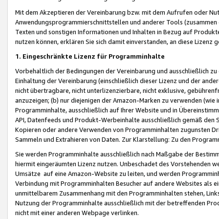
Mit dem Akzeptieren der Vereinbarung bzw. mit dem Aufrufen oder Nutz
Anwendungsprogrammierschnittstellen und anderer Tools (zusammen die
Texten und sonstigen Informationen und Inhalten in Bezug auf Produkte
nutzen können, erklären Sie sich damit einverstanden, an diese Lizenz 
1. Eingeschränkte Lizenz für Programminhalte
Vorbehaltlich der Bedingungen der Vereinbarung und ausschließlich z
Einhaltung der Vereinbarung (einschließlich dieser Lizenz und der ande
nicht übertragbare, nicht unterlizenzierbare, nicht exklusive, gebühren
anzuzeigen; (b) nur diejenigen der Amazon-Marken zu verwenden (wie in 
Programminhalte, ausschließlich auf Ihrer Website und in Übereinstimmu
API, Datenfeeds und Produkt-Werbeinhalte ausschließlich gemäß den Spe
Kopieren oder andere Verwenden von Programminhalten zugunsten Dri
Sammeln und Extrahieren von Daten. Zur Klarstellung: Zu den Program
Sie werden Programminhalte ausschließlich nach Maßgabe der Besti
hiermit eingeräumten Lizenz nutzen. Unbeschadet des Vorstehenden we
Umsätze auf eine Amazon-Website zu leiten, und werden Programminhal
Verbindung mit Programminhalten Besucher auf andere Websites als ein
unmittelbarem Zusammenhang mit den Programminhalten stehen, Links z
Nutzung der Programminhalte ausschließlich mit der betreffenden Pr
nicht mit einer anderen Webpage verlinken.