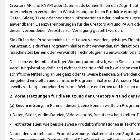
Creators API und PA API oder Datenfeeds können Ihnen den Zugriff auf D
oder mehreren verbundenen Websites angebotenen Produkte ermögliche
Daten, Bilder, Texte oder sonstigen Informationen oder Inhalte zuzugre
anwendbaren Lizenzvereinbarungen für die Creators API und PA API od
diesen verbundenen Websites zur Verfügung gestellt werden.
Sie dürfen den Programminhalt nicht dazu verwenden, geistiges Eigent
verletzen. Sie dürfen Programminhalte nicht verwenden, um direkt ode
maschinelles Lernen oder verwandte Technologien zu entwickeln oder zu
Die Lizenz endet mit sofortiger Wirkung automatisch, wenn Sie zu irg
Vergütungskatalog definiert) nicht rechtzeitig erfüllen bzw. ansonsten
schriftliche Mitteilung an Sie ganz oder teilweise beenden. Sie werden
umgehend einstellen und sämtliche Programminhalte und Amazon-Marke
jeweils verlangt, umgehend von Ihrer Website entfernen und löschen od
2. Voraussetzungen für die Nutzung der Creators API und der P
(a)
Beschreibung
. Im Rahmen dieser Lizenz können wir Ihnen Programmi
• Daten, Bilder, Audio-Dateien, Videos, Logos, Benutzerschnittstellen-
• Textmaterialien, wie beispielsweise Produktinformationen in Textfor
Neben den vorstehenden Produktwerbungsinhalten und dem Zugriff auf 
Zusammenhang mit Creators API und PA API Musterquellcodes und -bibli