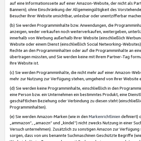
auf eine Informationsseite auf einer Amazon-Website, der nicht als Part
Bannern); ohne Einschränkung der Allgemeingültigkeit des Vorstehende
Besucher Ihrer Website unsichtbar, unlesbar oder unentzifferbar mache
(b) Sie werden Programminhalte bzw. Anwendungen, die Programminhalt
anzeigen, weder verkaufen noch weiterverkaufen, weitergeben, unterli
innerhalb von Werbung außerhalb Ihrer Website (einschließlich Werbun
Website oder einem Dienst (einschließlich Social Networking-Website
Rechte an den Programminhalten oder auf die Programminhalte an eine a
übertragen müssten, und Sie werden keine mit Ihrem Partner-Tag formati
Ihre Website ist.
(c) Sie werden Programminhalte, die nicht mehr auf einer Amazon-Websit
mehr zur Nutzung zur Verfügung stehen, umgehend von Ihrer Website e
(d) Sie werden keine Programminhalte, einschließlich in den Programmin
eine Person bzw. ein Unternehmen ein bestimmtes Produkt, eine Dienstle
geschäftlichen Beziehung oder Verbindung zu diesen steht (einschließli
Programminhalten).
(e) Sie werden Amazon-Marken (wie in den
Markenrichtlinien
definiert) 
„ammazon“, „amaozn“ und „kindel“) nicht zwecks Nutzung in einer Suc
Versuch unternehmen). Zusätzlich zu sonstigen Amazon zur Verfügung 
sorgen, dass von uns benannte Suchmaschinen Geschützte Begriffe (wie 