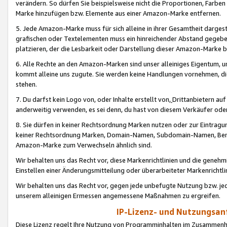
verändern. So dürfen Sie beispielsweise nicht die Proportionen, Farb
Marke hinzufügen bzw. Elemente aus einer Amazon-Marke entfernen.
5. Jede Amazon-Marke muss für sich alleine in ihrer Gesamtheit darge
grafischen oder Textelementen muss ein hinreichender Abstand gegebe
platzieren, der die Lesbarkeit oder Darstellung dieser Amazon-Marke b
6. Alle Rechte an den Amazon-Marken sind unser alleiniges Eigentum, 
kommt alleine uns zugute. Sie werden keine Handlungen vornehmen, 
stehen.
7. Du darfst kein Logo von, oder Inhalte erstellt von,
Drittanbietern au
anderweitig verwenden, es sei denn, du hast von diesem Verkäufer oder
8. Sie dürfen in keiner Rechtsordnung Marken nutzen oder zur Eintragu
keiner Rechtsordnung Marken, Domain-Namen, Subdomain-Namen, Benu
Amazon-Marke zum Verwechseln ähnlich sind.
Wir behalten uns das Recht vor, diese Markenrichtlinien und die gene
Einstellen einer Änderungsmitteilung oder überarbeiteter Markenricht
Wir behalten uns das Recht vor, gegen jede unbefugte Nutzung bzw. jede 
unserem alleinigen Ermessen angemessene Maßnahmen zu ergreifen.
IP-Lizenz- und Nutzungsan
Diese Lizenz regelt Ihre Nutzung von Programminhalten im Zusammen