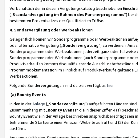
Vorbehaltlich der in diesem Vergütungskatalog beschriebenen Einschr
(„
Standardvergütung im Rahmen des Partnerprogramms
“) besc
bestimmten Prozentsatzes der Qualifizierten Erlöse.
4. Sondervergütung oder Werbeaktionen
Gelegentlich können wir Sonderprogramme oder Werbeaktionen auflegen,
oder alternative Vergütung („
Sondervergütung
”) zu verdienen. Amazo
Sonderprogramme oder Werbeaktionen jederzeit ganz oder teilweise einz
Sonderprogramme oder Werbeaktionen (auch Sonderprogramme oder We
Produktverkäufen kommt) disqualifizierende Ausschlusstatbestände, di
Programmdokumentation im Hinblick auf Produktverkäufe geltende E
Werbeaktionen.
Folgende Sondervergütungen sind derzeit verfügbar:
hier
.
(a) Bounty Events
In den in der
Anlage
(„
Sondervergütung
“) aufgeführten Ländern sind
Zusammenhang mit „
Bounty Events
“ die in dieser Ziffer 4 (a) besch
Bounty Event wie in der Anlage beschrieben anspruchsberechtigt sein mu
teilnehmende Startseite einer Amazon-Website aufruft und (2) der Kun
ausführt.
Amazon zahlt keine Sondervergütung, wenn das zugrundeliegende Boun