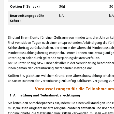
Option 3 (Scheck)
50£
50
Bearbeitungsgebühr
k.A.
k.A
Scheck
Sind auf Ihrem Konto für einen Zeitraum von mindestens drei Jahren kein
Frist von sieben Tagen nach einer entsprechenden Ankündigung die für
Schlussbetrag zurückzuhalten, der dem in der Übersicht Mindestausz
Mindestauszahlungsbetrag entspricht. Ferner können eine etwaig aufg
unterliegen oder durch geltende Verjährungsfristen verfallen.
An Sie unter Abzug bzw. Einbehalt aller in der Vereinbarung beschrieb
Ihnen gemäß der Vereinbarung zustehenden Beträge dar.
Sollten Sie, gleich aus welchem Grund, eine Überschusszahlung erhalte
an Sie im Rahmen der Vereinbarung zukünftig zahlbaren Vergütung zu 
Voraussetzungen für die Teilnahme a
1. Anmeldung und Teilnahmeberechtigung
Sie leiten den Anmeldeprozess ein, indem Sie einen vollständigen und 
muss/müssen originäre Inhalte (original content) enthalten und über d
Originalinhalte, die Materialien von Dritten verwenden, müssen wese