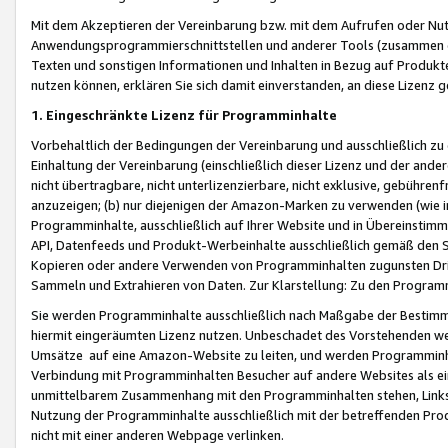
Mit dem Akzeptieren der Vereinbarung bzw. mit dem Aufrufen oder Nutz
Anwendungsprogrammierschnittstellen und anderer Tools (zusammen die
Texten und sonstigen Informationen und Inhalten in Bezug auf Produkte
nutzen können, erklären Sie sich damit einverstanden, an diese Lizenz 
1. Eingeschränkte Lizenz für Programminhalte
Vorbehaltlich der Bedingungen der Vereinbarung und ausschließlich z
Einhaltung der Vereinbarung (einschließlich dieser Lizenz und der ande
nicht übertragbare, nicht unterlizenzierbare, nicht exklusive, gebühren
anzuzeigen; (b) nur diejenigen der Amazon-Marken zu verwenden (wie in 
Programminhalte, ausschließlich auf Ihrer Website und in Übereinstimmu
API, Datenfeeds und Produkt-Werbeinhalte ausschließlich gemäß den Spe
Kopieren oder andere Verwenden von Programminhalten zugunsten Dri
Sammeln und Extrahieren von Daten. Zur Klarstellung: Zu den Program
Sie werden Programminhalte ausschließlich nach Maßgabe der Besti
hiermit eingeräumten Lizenz nutzen. Unbeschadet des Vorstehenden we
Umsätze auf eine Amazon-Website zu leiten, und werden Programminhal
Verbindung mit Programminhalten Besucher auf andere Websites als ein
unmittelbarem Zusammenhang mit den Programminhalten stehen, Links z
Nutzung der Programminhalte ausschließlich mit der betreffenden Pr
nicht mit einer anderen Webpage verlinken.