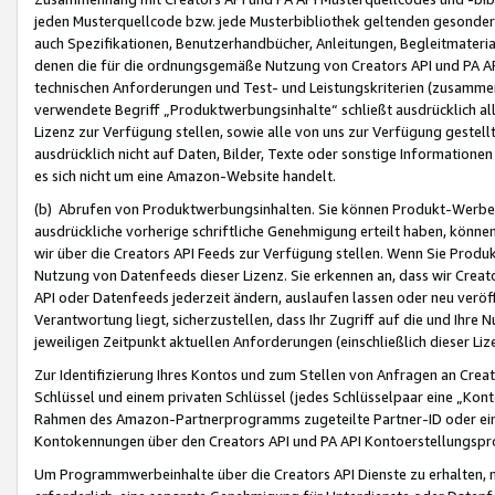
jeden Musterquellcode bzw. jede Musterbibliothek geltenden gesonder
auch Spezifikationen, Benutzerhandbücher, Anleitungen, Begleitmaterial
denen die für die ordnungsgemäße Nutzung von Creators API und PA A
technischen Anforderungen und Test- und Leistungskriterien (zusammen
verwendete Begriff „Produktwerbungsinhalte“ schließt ausdrücklich al
Lizenz zur Verfügung stellen, sowie alle von uns zur Verfügung gestel
ausdrücklich nicht auf Daten, Bilder, Texte oder sonstige Informatione
es sich nicht um eine Amazon-Website handelt.
(b) Abrufen von Produktwerbungsinhalten. Sie können Produkt-Werbein
ausdrückliche vorherige schriftliche Genehmigung erteilt haben, könn
wir über die Creators API Feeds zur Verfügung stellen. Wenn Sie Produk
Nutzung von Datenfeeds dieser Lizenz. Sie erkennen an, dass wir Creat
API oder Datenfeeds jederzeit ändern, auslaufen lassen oder neu veröffe
Verantwortung liegt, sicherzustellen, dass Ihr Zugriff auf die und Ihr
jeweiligen Zeitpunkt aktuellen Anforderungen (einschließlich dieser Liz
Zur Identifizierung Ihres Kontos und zum Stellen von Anfragen an Crea
Schlüssel und einem privaten Schlüssel (jedes Schlüsselpaar eine „Kon
Rahmen des Amazon-Partnerprogramms zugeteilte Partner-ID oder ein
Kontokennungen über den Creators API und PA API Kontoerstellungspro
Um Programmwerbeinhalte über die Creators API Dienste zu erhalten, m