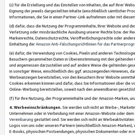
(c) für die Erstellung und das Einstellen von Inhalten, die auf Ihrer We
Eignung der jeweils dargestellten Inhalte (einschließlich sämtlicher 
Informationen, die Sie in einen Partner-Link aufnehmen oder mit diese
(d) dafür, dass die Nutzung der Programminhalte, Ihrer Website und des 
Verletzung oder missbräuchliche Ausübung unserer Rechte bzw. der Recht
Markenrechte, Datenschutzrechte, Veröffentlichungsrechte oder anderer
Einhaltung der
Amazon Anti-Fälschungsrichtlinien für das Partnerpro
(e) dafür, die Verwendung von Cookies, Pixeln und anderen Technologien
Besuchern gesammelten Daten in Übereinstimmung mit den geltenden Ge
und angemessen darzustellen und auf andere Weise die geltenden geset
in sonstiger Weise, einschließlich des ggf. anzuzeigenden Hinweises, d
Werbeanzeigen bereitstellen, von den Besuchern Ihrer Website unmitte
Cookies erkennen können und dafür, dass Sie Informationen über die v
Online-Werbung bereitstellen, soweit nach den anwendbaren gesetzlic
(f) für Ihre Nutzung, der Programminhalte und der Amazon-Marken, u
4. Werbeeinschränkungen.
Sie werden sich nicht an Werbe-, Market
Unternehmen oder in Verbindung mit einer Amazon-Website oder dem Pa
Vereinbarung
gestattet sind. Sie werden sich nicht an Werbeaktivitäten
Logos von uns oder unseren Partnern (einschließlich Amazon-Marken), 
E-Books, physischen Postsendungen, physischen Dokumenten oder in 