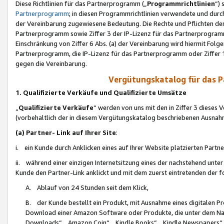
Diese Richtlinien für das Partnerprogramm („
Programmrichtlinien
“)
Partnerprogramm
; in diesen Programmrichtlinien verwendete und durch
der Vereinbarung zugewiesene Bedeutung. Die Rechte und Pflichten de
Partnerprogramm sowie Ziffer 3 der IP-Lizenz für das Partnerprogram
Einschränkung von Ziffer 6 Abs. (a) der Vereinbarung wird hiermit Fol
Partnerprogramm, die IP-Lizenz für das Partnerprogramm oder Ziffer 1
gegen die Vereinbarung.
Vergütungskatalog für das 
1. Qualifizierte Verkäufe und Qualifizierte Umsätze
„
Qualifizierte Verkäufe
“ werden von uns mit den in Ziffer 3 diese
(vorbehaltlich der in diesem Vergütungskatalog beschriebenen Ausnah
(a) Partner- Link auf Ihrer Site
:
i. ein Kunde durch Anklicken eines auf Ihrer Website platzierten Part
ii. während einer einzigen Internetsitzung eines der nachstehend unter (i)
Kunde den Partner-Link anklickt und mit dem zuerst eintretenden der f
A. Ablauf von 24 Stunden seit dem Klick,
B. der Kunde bestellt ein Produkt, mit Ausnahme eines digitalen P
Download einer Amazon Software oder Produkte, die unter dem N
Downloads“, „Amazon Coin“, „Kindle Books“, „Kindle Newspapers“, „