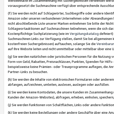
Werbeinhalte im Zusammenhang mit Suchergebnissen verwendet werden,
vorausgesetzt die Suchmaschine verfügt über entsprechende Ausschlu
(f) Sie werden nicht auf Schlagwörter, Suchbegriffe oder andere Ident
Amazon oder unseren verbundenen Unternehmen oder Abwandlungen bzw
nicht abschließende Liste unserer Marken entnehmen Sie bitte der Nich
Schlagwortauktionen auf Suchmaschinen teilnehmen, wenn die sich da
Kostenpflichtige Suchplatzierung (wie im
Vergütungskatalog
definiert
Suchmaschinen Links zur Verfügung stellen, damit Sie bei allgemeinen I
kostenfreien Suchergebnissen) auftauchen, solange Sie die
Vereinbaru
auf Ihre Website leiten und nicht unmittelbar oder mittelbar über eine
(g) Sie werden natürlichen oder juristischen Personen für die Nutzung 
Form von Geld, Rabatten, Preisnachlässen, Punkten, Spenden für Hilfs
beispielsweise keine Prämien- oder Treueprogramme auflegen, die Anrei
Partner-Links zu besuchen.
(h) Sie werden die Inhalte von elektronischen Formularen oder anderem M
abfangen, aufzeichnen, umleiten, auslesen, auslegen oder ausfüllen.
(i) Sie werden keine Kontodaten, die unsere Kunden im Zusammenhang 
Kunden der Amazon-Websites), abfragen, erheben, einholen, speichern,
(j) Sie werden Funktionen von Schaltflächen, Links oder andere Funkti
(k) Sie werden keine Bestellungen oder andere Geschäfte über eine Ama