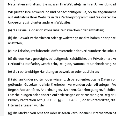
Materialien enthalten. Sie müssen Ihre Website(s) in Ihrer Anwendung ide
Wir prüfen Ihre Anwendung und benachrichtigen Sie, ob sie angenommen
auf Aufnahme Ihrer Website in das Partnerprogramm und Sie dürfen kei
Ungeeignet sind unter anderem Websites:
(a) die sexuelle oder obszöne Inhalte bewerben oder enthalten;
(b) die Gewalt verherrlichen oder gewalttätige Inhalte haben oder pot
anstiften,;
(c) die falsche, irreführende, diffamierende oder verleumderische Inha
(d) die von Hass geprägte, belästigende, schädliche, die Privatsphäre v
Herkunft, Hautfarbe, Geschlecht, Religion, Nationalität, Behinderung, 
(e) die rechtswidrige Handlungen bewerben oder ausführen;
(f) sich an Kinder richten oder wissentlich personenbezogene Daten vo
geltenden Gesetzen definiert) erheben, verwenden oder offenlegen, Vo
Regeln, Vorschriften, Anordnungen, Lizenzen, Genehmigungen, Richtlini
Entscheidungen oder andere Anforderungen einer zuständigen Regierung
Privacy Protection Act (15 U.S.C. §§ 6501-6506) oder Vorschriften, di
Internet erlassen wurden);
(g) die Marken von Amazon oder unseren verbundenen Unternehmen b