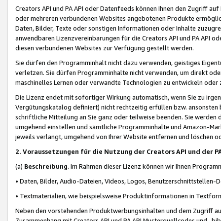
Creators API und PA API oder Datenfeeds können Ihnen den Zugriff auf D
oder mehreren verbundenen Websites angebotenen Produkte ermögliche
Daten, Bilder, Texte oder sonstigen Informationen oder Inhalte zuzugre
anwendbaren Lizenzvereinbarungen für die Creators API und PA API od
diesen verbundenen Websites zur Verfügung gestellt werden.
Sie dürfen den Programminhalt nicht dazu verwenden, geistiges Eigent
verletzen. Sie dürfen Programminhalte nicht verwenden, um direkt ode
maschinelles Lernen oder verwandte Technologien zu entwickeln oder zu
Die Lizenz endet mit sofortiger Wirkung automatisch, wenn Sie zu irg
Vergütungskatalog definiert) nicht rechtzeitig erfüllen bzw. ansonsten
schriftliche Mitteilung an Sie ganz oder teilweise beenden. Sie werden
umgehend einstellen und sämtliche Programminhalte und Amazon-Marke
jeweils verlangt, umgehend von Ihrer Website entfernen und löschen od
2. Voraussetzungen für die Nutzung der Creators API und der P
(a)
Beschreibung
. Im Rahmen dieser Lizenz können wir Ihnen Programmi
• Daten, Bilder, Audio-Dateien, Videos, Logos, Benutzerschnittstellen-
• Textmaterialien, wie beispielsweise Produktinformationen in Textfor
Neben den vorstehenden Produktwerbungsinhalten und dem Zugriff auf 
Zusammenhang mit Creators API und PA API Musterquellcodes und -bibli