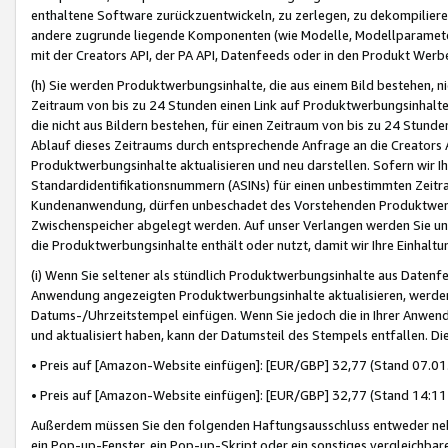
enthaltene Software zurückzuentwickeln, zu zerlegen, zu dekompilier
andere zugrunde liegende Komponenten (wie Modelle, Modellparameter
mit der Creators API, der PA API, Datenfeeds oder in den Produkt Werb
(h) Sie werden Produktwerbungsinhalte, die aus einem Bild bestehen, ni
Zeitraum von bis zu 24 Stunden einen Link auf Produktwerbungsinhalte
die nicht aus Bildern bestehen, für einen Zeitraum von bis zu 24 Stund
Ablauf dieses Zeitraums durch entsprechende Anfrage an die Creators 
Produktwerbungsinhalte aktualisieren und neu darstellen. Sofern wir Ih
Standardidentifikationsnummern (ASINs) für einen unbestimmten Zeitra
Kundenanwendung, dürfen unbeschadet des Vorstehenden Produktwerbu
Zwischenspeicher abgelegt werden. Auf unser Verlangen werden Sie un
die Produktwerbungsinhalte enthält oder nutzt, damit wir Ihre Einhalt
(i) Wenn Sie seltener als stündlich Produktwerbungsinhalte aus Datenfe
Anwendung angezeigten Produktwerbungsinhalte aktualisieren, werden 
Datums-/Uhrzeitstempel einfügen. Wenn Sie jedoch die in Ihrer Anwe
und aktualisiert haben, kann der Datumsteil des Stempels entfallen. Dies
• Preis auf [Amazon-Website einfügen]: [EUR/GBP] 32,77 (Stand 07.01.
• Preis auf [Amazon-Website einfügen]: [EUR/GBP] 32,77 (Stand 14:11 
Außerdem müssen Sie den folgenden Haftungsausschluss entweder neb
ein Pop-up-Fenster, ein Pop-up-Skript oder ein sonstiges vergleichba