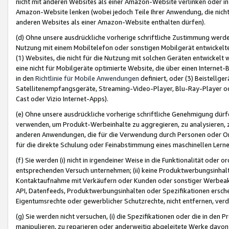
nicht mit anderen Websites als einer Amazon-Website verlinken oder i
Amazon-Website lenken (wobei jedoch Teile Ihrer Anwendung, die nich
anderen Websites als einer Amazon-Website enthalten dürfen).
(d) Ohne unsere ausdrückliche vorherige schriftliche Zustimmung werd
Nutzung mit einem Mobiltelefon oder sonstigen Mobilgerät entwickelt
(1) Websites, die nicht für die Nutzung mit solchen Geräten entwickelt
eine nicht für Mobilgeräte optimierte Website, die über einen Interne
in den
Richtlinie für Mobile Anwendungen
definiert, oder (3) Beistellge
Satellitenempfangsgeräte, Streaming-Video-Player, Blu-Ray-Player ode
Cast oder Vizio Internet-Apps).
(e) Ohne unsere ausdrückliche vorherige schriftliche Genehmigung dürfe
verwenden, um Produkt-Werbeinhalte zu aggregieren, zu analysieren, 
anderen Anwendungen, die für die Verwendung durch Personen oder Or
für die direkte Schulung oder Feinabstimmung eines maschinellen Lern
(f) Sie werden (i) nicht in irgendeiner Weise in die Funktionalität ode
entsprechenden Versuch unternehmen; (ii) keine Produktwerbungsinha
Kontaktaufnahme mit Verkäufern oder Kunden oder sonstiger Werbeaktiv
API, Datenfeeds, Produktwerbungsinhalten oder Spezifikationen erschei
Eigentumsrechte oder gewerblicher Schutzrechte, nicht entfernen, verd
(g) Sie werden nicht versuchen, (i) die Spezifikationen oder die in de
manipulieren, zu reparieren oder anderweitig abgeleitete Werke davon z