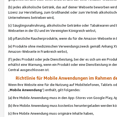
(b) jedes alkoholische Getränk, das auf deiner Webseite beworben wird
Lizenz zur Herstellung, zum Großhandel oder zum Vertrieb alkoholisch
Unternehmens betrieben wird,
(c) Säuglingsnahruhrung, alkoholische Getränke oder Tabakwaren und E
Webseiten in der EU und im Vereinigten Königreich wirbst,
(d) pflanzliche Raucherprodukte, wenn du für die Amazon-Webseite in B
(e) Produkte ohne medizinischen Verwendungszweck gemäß Anhang XVI 
Amazon-Webseite in Frankreich wirbst,
(f) jedes Produkt oder jede Dienstleistung, bei der es sich um ein Prod
erhältst eine Warnung, wenn ein Produkt oder eine Dienstleistung in de
Central ausgeschlossen ist.
Richtlinie für Mobile Anwendungen im Rahmen de
Wenn Ihre Website eine für die Nutzung auf Mobiltelefonen, Tablets 
„
Mobile Anwendung
“) enthält, gilt Folgendes:
(a) Ihre Mobile Anwendung muss in den App-Stores von Google Play, A
(b) Ihre Mobile Anwendung muss kostenlos heruntergeladen werden könn
(c) Ihre Mobile Anwendung muss originäre Inhalte haben,