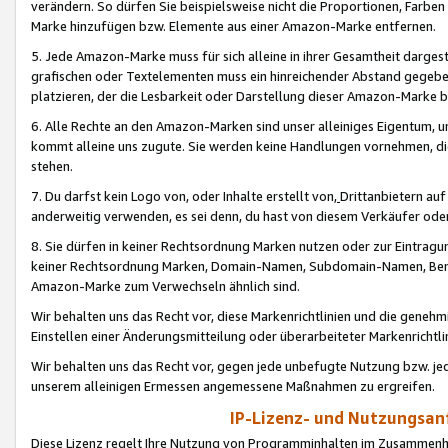
verändern. So dürfen Sie beispielsweise nicht die Proportionen, Farb
Marke hinzufügen bzw. Elemente aus einer Amazon-Marke entfernen.
5. Jede Amazon-Marke muss für sich alleine in ihrer Gesamtheit darge
grafischen oder Textelementen muss ein hinreichender Abstand gegebe
platzieren, der die Lesbarkeit oder Darstellung dieser Amazon-Marke b
6. Alle Rechte an den Amazon-Marken sind unser alleiniges Eigentum, 
kommt alleine uns zugute. Sie werden keine Handlungen vornehmen, 
stehen.
7. Du darfst kein Logo von, oder Inhalte erstellt von,
Drittanbietern au
anderweitig verwenden, es sei denn, du hast von diesem Verkäufer oder
8. Sie dürfen in keiner Rechtsordnung Marken nutzen oder zur Eintragu
keiner Rechtsordnung Marken, Domain-Namen, Subdomain-Namen, Benu
Amazon-Marke zum Verwechseln ähnlich sind.
Wir behalten uns das Recht vor, diese Markenrichtlinien und die gene
Einstellen einer Änderungsmitteilung oder überarbeiteter Markenricht
Wir behalten uns das Recht vor, gegen jede unbefugte Nutzung bzw. jede 
unserem alleinigen Ermessen angemessene Maßnahmen zu ergreifen.
IP-Lizenz- und Nutzungsan
Diese Lizenz regelt Ihre Nutzung von Programminhalten im Zusammen