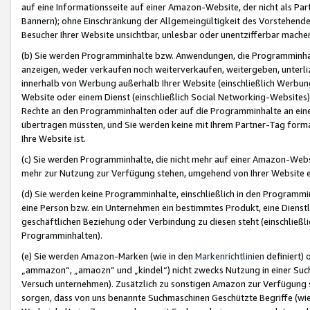
auf eine Informationsseite auf einer Amazon-Website, der nicht als Part
Bannern); ohne Einschränkung der Allgemeingültigkeit des Vorstehende
Besucher Ihrer Website unsichtbar, unlesbar oder unentzifferbar mache
(b) Sie werden Programminhalte bzw. Anwendungen, die Programminhalt
anzeigen, weder verkaufen noch weiterverkaufen, weitergeben, unterli
innerhalb von Werbung außerhalb Ihrer Website (einschließlich Werbun
Website oder einem Dienst (einschließlich Social Networking-Website
Rechte an den Programminhalten oder auf die Programminhalte an eine a
übertragen müssten, und Sie werden keine mit Ihrem Partner-Tag formati
Ihre Website ist.
(c) Sie werden Programminhalte, die nicht mehr auf einer Amazon-Websit
mehr zur Nutzung zur Verfügung stehen, umgehend von Ihrer Website e
(d) Sie werden keine Programminhalte, einschließlich in den Programmin
eine Person bzw. ein Unternehmen ein bestimmtes Produkt, eine Dienstle
geschäftlichen Beziehung oder Verbindung zu diesen steht (einschließli
Programminhalten).
(e) Sie werden Amazon-Marken (wie in den
Markenrichtlinien
definiert) 
„ammazon“, „amaozn“ und „kindel“) nicht zwecks Nutzung in einer Suc
Versuch unternehmen). Zusätzlich zu sonstigen Amazon zur Verfügung 
sorgen, dass von uns benannte Suchmaschinen Geschützte Begriffe (wie 