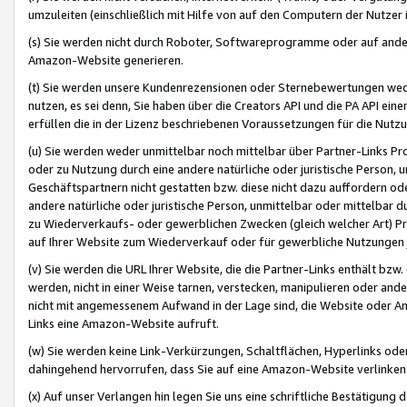
umzuleiten (einschließlich mit Hilfe von auf den Computern der Nutzer i
(s) Sie werden nicht durch Roboter, Softwareprogramme oder auf andere
Amazon-Website generieren.
(t) Sie werden unsere Kundenrezensionen oder Sternebewertungen wed
nutzen, es sei denn, Sie haben über die Creators API und die PA API e
erfüllen die in der Lizenz beschriebenen Voraussetzungen für die Nutzu
(u) Sie werden weder unmittelbar noch mittelbar über Partner-Links P
oder zu Nutzung durch eine andere natürliche oder juristische Person,
Geschäftspartnern nicht gestatten bzw. diese nicht dazu auffordern od
andere natürliche oder juristische Person, unmittelbar oder mittelbar
zu Wiederverkaufs- oder gewerblichen Zwecken (gleich welcher Art) 
auf Ihrer Website zum Wiederverkauf oder für gewerbliche Nutzungen 
(v) Sie werden die URL Ihrer Website, die die Partner-Links enthält b
werden, nicht in einer Weise tarnen, verstecken, manipulieren oder and
nicht mit angemessenem Aufwand in der Lage sind, die Website oder A
Links eine Amazon-Website aufruft.
(w) Sie werden keine Link-Verkürzungen, Schaltflächen, Hyperlinks ode
dahingehend hervorrufen, dass Sie auf eine Amazon-Website verlinken
(x) Auf unser Verlangen hin legen Sie uns eine schriftliche Bestätigung