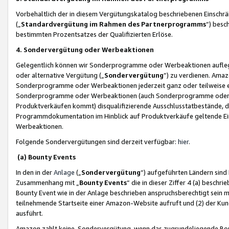
Vorbehaltlich der in diesem Vergütungskatalog beschriebenen Einschr
(„
Standardvergütung im Rahmen des Partnerprogramms
“) besc
bestimmten Prozentsatzes der Qualifizierten Erlöse.
4. Sondervergütung oder Werbeaktionen
Gelegentlich können wir Sonderprogramme oder Werbeaktionen auflegen,
oder alternative Vergütung („
Sondervergütung
”) zu verdienen. Amazo
Sonderprogramme oder Werbeaktionen jederzeit ganz oder teilweise einz
Sonderprogramme oder Werbeaktionen (auch Sonderprogramme oder We
Produktverkäufen kommt) disqualifizierende Ausschlusstatbestände, di
Programmdokumentation im Hinblick auf Produktverkäufe geltende E
Werbeaktionen.
Folgende Sondervergütungen sind derzeit verfügbar:
hier
.
(a) Bounty Events
In den in der
Anlage
(„
Sondervergütung
“) aufgeführten Ländern sind
Zusammenhang mit „
Bounty Events
“ die in dieser Ziffer 4 (a) besch
Bounty Event wie in der Anlage beschrieben anspruchsberechtigt sein mu
teilnehmende Startseite einer Amazon-Website aufruft und (2) der Kun
ausführt.
Amazon zahlt keine Sondervergütung, wenn das zugrundeliegende Boun