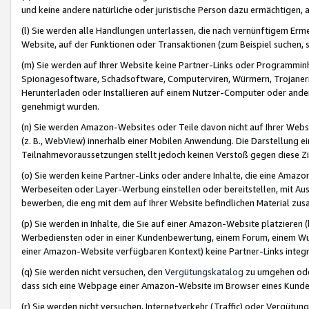
und keine andere natürliche oder juristische Person dazu ermächtigen, a
(l) Sie werden alle Handlungen unterlassen, die nach vernünftigem Erme
Website, auf der Funktionen oder Transaktionen (zum Beispiel suchen, s
(m) Sie werden auf Ihrer Website keine Partner-Links oder Programmin
Spionagesoftware, Schadsoftware, Computerviren, Würmern, Trojaner
Herunterladen oder Installieren auf einem Nutzer-Computer oder ande
genehmigt wurden.
(n) Sie werden Amazon-Websites oder Teile davon nicht auf Ihrer Websi
(z. B., WebView) innerhalb einer Mobilen Anwendung. Die Darstellung ein
Teilnahmevoraussetzungen stellt jedoch keinen Verstoß gegen diese Zif
(o) Sie werden keine Partner-Links oder andere Inhalte, die eine Am
Werbeseiten oder Layer-Werbung einstellen oder bereitstellen, mit Au
bewerben, die eng mit dem auf Ihrer Website befindlichen Material z
(p) Sie werden in Inhalte, die Sie auf einer Amazon-Website platzier
Werbediensten oder in einer Kundenbewertung, einem Forum, einem Wun
einer Amazon-Website verfügbaren Kontext) keine Partner-Links integr
(q) Sie werden nicht versuchen, den
Vergütungskatalog
zu umgehen oder
dass sich eine Webpage einer Amazon-Website im Browser eines Kunden 
(r) Sie werden nicht versuchen, Internetverkehr (Traffic) oder Vergü