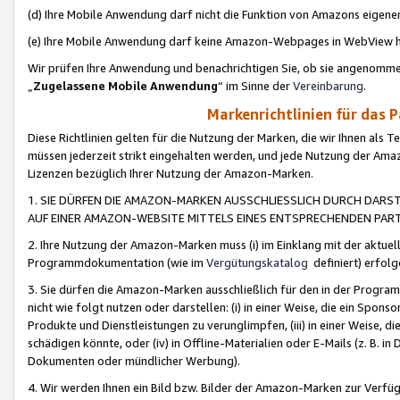
(d) Ihre Mobile Anwendung darf nicht die Funktion von Amazons eige
(e) Ihre Mobile Anwendung darf keine Amazon-Webpages in WebView 
Wir prüfen Ihre Anwendung und benachrichtigen Sie, ob sie angenomm
„
Zugelassene Mobile Anwendung
“ im Sinne der
Vereinbarung
.
Markenrichtlinien für das 
Diese Richtlinien gelten für die Nutzung der Marken, die wir Ihnen als 
müssen jederzeit strikt eingehalten werden, und jede Nutzung der Ama
Lizenzen bezüglich Ihrer Nutzung der Amazon-Marken.
1. SIE DÜRFEN DIE AMAZON-MARKEN AUSSCHLIESSLICH DURCH DARS
AUF EINER AMAZON-WEBSITE MITTELS EINES ENTSPRECHENDEN PART
2. Ihre Nutzung der Amazon-Marken muss (i) im Einklang mit der aktuells
Programmdokumentation (wie im
Vergütungskatalog
definiert) erfolg
3. Sie dürfen die Amazon-Marken ausschließlich für den in der Progr
nicht wie folgt nutzen oder darstellen: (i) in einer Weise, die ein Spo
Produkte und Dienstleistungen zu verunglimpfen, (iii) in einer Weise
schädigen könnte, oder (iv) in Offline-Materialien oder E-Mails (z. B.
Dokumenten oder mündlicher Werbung).
4. Wir werden Ihnen ein Bild bzw. Bilder der Amazon-Marken zur Verfüg