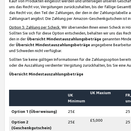
Kauf von Produkten eingelöst werden und unterliegen unseren Geschäf
uns das Recht vor, Vergütungen zurückzuhalten, bis der fällige Gesamt
das Recht vor, den Teil der Zahlungen, der den in der Zahlungstabelle 
Zahlungsart angibst. Die Zahlung per Amazon-Geschenkgutschein ist in
Option 3: Zahlung per Scheck.
Wir übersenden Ihnen einen Scheck in Höh
Sollten Sie sich für diese Option entscheiden, behalten wir uns das Rec
den in der
Übersicht Mindestauszahlungsbeträge
genannten Mindest
der
Übersicht Mindestauszahlungsbeträge
angegebene Bearbeitung
und Schweden nicht verfügbar.
Sollten Sie keine gültigen Informationen für die Zahlungsoption bereit
oder die Auszahlung verdienter Vergütung zurückhalten, bis Sie eine A
Übersicht Mindestauszahlungsbeträge
UK Maxium
UK
FR,
Minimum
un
Option 1 (Überweisung)
25£
25
£5,000
Option 2
25£
25
(Geschenkgutschein)