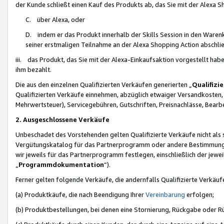
der Kunde schließt einen Kauf des Produkts ab, das Sie mit der Alexa 
C. über Alexa, oder
D. indem er das Produkt innerhalb der Skills Session in den Waren
seiner erstmaligen Teilnahme an der Alexa Shopping Action abschlie
iii. das Produkt, das Sie mit der Alexa-Einkaufsaktion vorgestellt ha
ihm bezahlt.
Die aus den einzelnen Qualifizierten Verkäufen generierten „
Qualifizi
Qualifizierten Verkäufe einnehmen, abzüglich etwaiger Versandkosten
Mehrwertsteuer), Servicegebühren, Gutschriften, Preisnachlässe, Bear
2. Ausgeschlossene Verkäufe
Unbeschadet des Vorstehenden gelten Qualifizierte Verkäufe nicht als
Vergütungskatalog für das Partnerprogramm oder andere Bestimmungen,
wir jeweils für das Partnerprogramm festlegen, einschließlich der jewe
„
Programmdokumentation
“).
Ferner gelten folgende Verkäufe, die andernfalls Qualifizierte Verkä
(a) Produktkäufe, die nach Beendigung Ihrer
Vereinbarung
erfolgen;
(b) Produktbestellungen, bei denen eine Stornierung, Rückgabe oder R