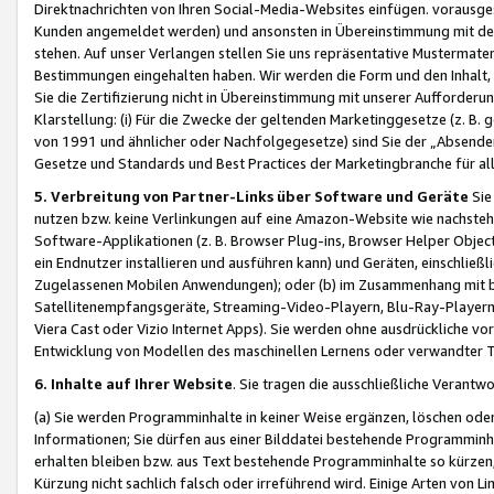
Direktnachrichten von Ihren Social-Media-Websites einfügen. vorausg
Kunden angemeldet werden) und ansonsten in Übereinstimmung mit der
stehen. Auf unser Verlangen stellen Sie uns repräsentative Mustermater
Bestimmungen eingehalten haben. Wir werden die Form und den Inhalt, di
Sie die Zertifizierung nicht in Übereinstimmung mit unserer Aufforderu
Klarstellung: (i) Für die Zwecke der geltenden Marketinggesetze (z. 
von 1991 und ähnlicher oder Nachfolgegesetze) sind Sie der „Absender“ j
Gesetze und Standards und Best Practices der Marketingbranche für 
5. Verbreitung von Partner-Links über Software und Geräte
Sie
nutzen bzw. keine Verlinkungen auf eine Amazon-Website wie nachsteh
Software-Applikationen (z. B. Browser Plug-ins, Browser Helper Objec
ein Endnutzer installieren und ausführen kann) und Geräten, einschlie
Zugelassenen Mobilen Anwendungen); oder (b) im Zusammenhang mit bzw.
Satellitenempfangsgeräte, Streaming-Video-Playern, Blu-Ray-Playern 
Viera Cast oder Vizio Internet Apps). Sie werden ohne ausdrückliche v
Entwicklung von Modellen des maschinellen Lernens oder verwandter 
6. Inhalte auf Ihrer Website
. Sie tragen die ausschließliche Verantwo
(a) Sie werden Programminhalte in keiner Weise ergänzen, löschen oder
Informationen; Sie dürfen aus einer Bilddatei bestehende Programminhal
erhalten bleiben bzw. aus Text bestehende Programminhalte so kürzen, 
Kürzung nicht sachlich falsch oder irreführend wird. Einige Arten von L