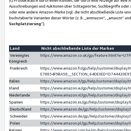
(c) Produktkäufe durch einen Kunden, der durch eine Anzeige auf eine 
Ausschreibungen und Auktionen über Schlagwörter, Suchbegriffe oder 
oder eine andere Amazon-Marke (vgl. die nicht abschließende Liste un
buchstabierte Varianten dieser Wörter (z. B. „ammazon“, „amaozn“ und „
Suchplatzierung
”);
Land
Nicht abschließende Liste der Marken
Vereinigtes
https://www.amazon.co.uk/gp/feature.html?ie=U
Königreich
Frankreich
https://www.amazon.fr/gp/help/customer/displa
E78834F9BA58__SECTION_64DE0ED1D744420E9
Italien
https://www.amazon.it/gp/help/customer/display
Irland
https://www.amazon.ie/gp/help/customer/displa
Niederlande
https://www.amazon.nl/gp/help/customer/display
Spanien
https://www.amazon.es/gp/help/customer/display
Deutschland
https://www.amazon.de/gp/help/customer/displa
Schweden
https://www.amazon.de/gp/help/customer/displa
Polen
https://www.amazon.pl/gp/help/customer/display
Belgien
https://www.amazon.com.be/gp/help/customer/d