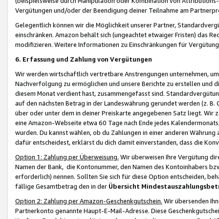
(beispielsweise durch Manipulation oder Kombination von Attributions-
Vergütungen und/oder der Beendigung deiner Teilnahme am Partnerp
Gelegentlich können wir die Möglichkeit unserer Partner, Standardv
einschränken. Amazon behält sich (ungeachtet etwaiger Fristen) das Re
modifizieren. Weitere Informationen zu Einschränkungen für Vergütung
6. Erfassung und Zahlung von Vergütungen
Wir werden wirtschaftlich vertretbare Anstrengungen unternehmen, um 
Nachverfolgung zu ermöglichen und unsere Berichte zu erstellen und di
diesem Monat verdient hast, zusammengefasst sind. Standardvergütung
auf den nächsten Betrag in der Landeswährung gerundet werden (z. B. C
über oder unter dem in deiner Preiskarte angegebenen Satz liegt. Wir
eine Amazon-Webseite etwa 60 Tage nach Ende jedes Kalendermonats, i
wurden. Du kannst wählen, ob du Zahlungen in einer anderen Währung
dafür entscheidest, erklärst du dich damit einverstanden, dass die K
Option 1: Zahlung per Überweisung.
Wir überweisen Ihre Vergütung dir
Namen der Bank, die Kontonummer, den Namen des Kontoinhabers bzw. a
erforderlich) nennen. Sollten Sie sich für diese Option entscheiden, be
fällige Gesamtbetrag den in der
Übersicht Mindestauszahlungsbet
Option 2: Zahlung per Amazon-Geschenkgutschein.
Wir übersenden Ihne
Partnerkonto genannte Haupt-E-Mail-Adresse. Diese Geschenkgutschei