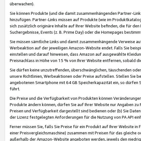
überwachen).
Sie können Produkte (und die damit zusammenhängenden Partner-Links)
hinzufügen. Partner-Links müssen auf Produkte (wie im Produktkatalog de
sich zusätzlich originäre Inhalte auf Ihrer Website befinden, die für 
Suchergebnisse, Events (z. B. Prime Day) oder die Homepages bestimmte
Sie müssen sämtliche Links und damit zusammenhängende Verweise auf z
Werbeaktion auf der jeweiligen Amazon-Website endet. Falls Sie beisp
einstellen und darauf hinweisen, dass Amazon auf ausgewählte Kleidun
Preisnachlass in Höhe von 15 % von Ihrer Website entfernen, sobald di
Sie dürfen keine unzutreffenden, überschwänglichen, täuschenden od
unsere Richtlinien, Werbeaktionen oder Preise aufstellen. Stellen Sie 
angebotenen Smartphone mit 64 GB Speicherkapazität ein, so dürfen S
führt.
Die Preise und die Verfügbarkeit von Produkten können Veränderungen 
Produkte ändern können, dürfen Sie auf Ihrer Website nur Angaben zu P
Preisen und Verfügbarkeit dargestellt sind bedienen oder (b) Sie Daten
der Lizenz festgelegten Anforderungen für die Nutzung von PA API einh
Ferner müssen Sie, falls Sie Preise für ein Produkt auf Ihrer Website in 
einer Preisvergleichsmaschine) zusammen mit Preisen für das gleiche o
außerhalb der Amazon-Website angeboten werden, jeweils den niedrigst