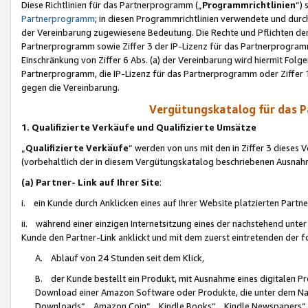
Diese Richtlinien für das Partnerprogramm („
Programmrichtlinien
“)
Partnerprogramm
; in diesen Programmrichtlinien verwendete und durch
der Vereinbarung zugewiesene Bedeutung. Die Rechte und Pflichten de
Partnerprogramm sowie Ziffer 3 der IP-Lizenz für das Partnerprogram
Einschränkung von Ziffer 6 Abs. (a) der Vereinbarung wird hiermit Fol
Partnerprogramm, die IP-Lizenz für das Partnerprogramm oder Ziffer 1
gegen die Vereinbarung.
Vergütungskatalog für das 
1. Qualifizierte Verkäufe und Qualifizierte Umsätze
„
Qualifizierte Verkäufe
“ werden von uns mit den in Ziffer 3 diese
(vorbehaltlich der in diesem Vergütungskatalog beschriebenen Ausnah
(a) Partner- Link auf Ihrer Site
:
i. ein Kunde durch Anklicken eines auf Ihrer Website platzierten Part
ii. während einer einzigen Internetsitzung eines der nachstehend unter (i)
Kunde den Partner-Link anklickt und mit dem zuerst eintretenden der f
A. Ablauf von 24 Stunden seit dem Klick,
B. der Kunde bestellt ein Produkt, mit Ausnahme eines digitalen P
Download einer Amazon Software oder Produkte, die unter dem N
Downloads“, „Amazon Coin“, „Kindle Books“, „Kindle Newspapers“, „