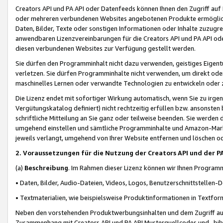
Creators API und PA API oder Datenfeeds können Ihnen den Zugriff auf D
oder mehreren verbundenen Websites angebotenen Produkte ermögliche
Daten, Bilder, Texte oder sonstigen Informationen oder Inhalte zuzugre
anwendbaren Lizenzvereinbarungen für die Creators API und PA API od
diesen verbundenen Websites zur Verfügung gestellt werden.
Sie dürfen den Programminhalt nicht dazu verwenden, geistiges Eigent
verletzen. Sie dürfen Programminhalte nicht verwenden, um direkt ode
maschinelles Lernen oder verwandte Technologien zu entwickeln oder zu
Die Lizenz endet mit sofortiger Wirkung automatisch, wenn Sie zu irg
Vergütungskatalog definiert) nicht rechtzeitig erfüllen bzw. ansonsten
schriftliche Mitteilung an Sie ganz oder teilweise beenden. Sie werden
umgehend einstellen und sämtliche Programminhalte und Amazon-Marke
jeweils verlangt, umgehend von Ihrer Website entfernen und löschen od
2. Voraussetzungen für die Nutzung der Creators API und der P
(a)
Beschreibung
. Im Rahmen dieser Lizenz können wir Ihnen Programmi
• Daten, Bilder, Audio-Dateien, Videos, Logos, Benutzerschnittstellen-
• Textmaterialien, wie beispielsweise Produktinformationen in Textfor
Neben den vorstehenden Produktwerbungsinhalten und dem Zugriff auf 
Zusammenhang mit Creators API und PA API Musterquellcodes und -bibli