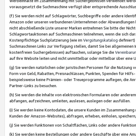
Werbeinhalte im Zusammenhang mit Suchergebnissen verwendet werden,
vorausgesetzt die Suchmaschine verfügt über entsprechende Ausschlu
(f) Sie werden nicht auf Schlagwörter, Suchbegriffe oder andere Ident
Amazon oder unseren verbundenen Unternehmen oder Abwandlungen bzw
nicht abschließende Liste unserer Marken entnehmen Sie bitte der Nich
Schlagwortauktionen auf Suchmaschinen teilnehmen, wenn die sich da
Kostenpflichtige Suchplatzierung (wie im
Vergütungskatalog
definiert
Suchmaschinen Links zur Verfügung stellen, damit Sie bei allgemeinen I
kostenfreien Suchergebnissen) auftauchen, solange Sie die
Vereinbaru
auf Ihre Website leiten und nicht unmittelbar oder mittelbar über eine
(g) Sie werden natürlichen oder juristischen Personen für die Nutzung 
Form von Geld, Rabatten, Preisnachlässen, Punkten, Spenden für Hilfs
beispielsweise keine Prämien- oder Treueprogramme auflegen, die Anrei
Partner-Links zu besuchen.
(h) Sie werden die Inhalte von elektronischen Formularen oder anderem M
abfangen, aufzeichnen, umleiten, auslesen, auslegen oder ausfüllen.
(i) Sie werden keine Kontodaten, die unsere Kunden im Zusammenhang 
Kunden der Amazon-Websites), abfragen, erheben, einholen, speichern,
(j) Sie werden Funktionen von Schaltflächen, Links oder andere Funkti
(k) Sie werden keine Bestellungen oder andere Geschäfte über eine Ama