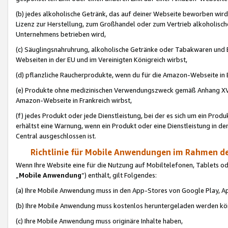
(b) jedes alkoholische Getränk, das auf deiner Webseite beworben wird
Lizenz zur Herstellung, zum Großhandel oder zum Vertrieb alkoholisch
Unternehmens betrieben wird,
(c) Säuglingsnahruhrung, alkoholische Getränke oder Tabakwaren und E
Webseiten in der EU und im Vereinigten Königreich wirbst,
(d) pflanzliche Raucherprodukte, wenn du für die Amazon-Webseite in B
(e) Produkte ohne medizinischen Verwendungszweck gemäß Anhang XVI 
Amazon-Webseite in Frankreich wirbst,
(f) jedes Produkt oder jede Dienstleistung, bei der es sich um ein Prod
erhältst eine Warnung, wenn ein Produkt oder eine Dienstleistung in de
Central ausgeschlossen ist.
Richtlinie für Mobile Anwendungen im Rahmen de
Wenn Ihre Website eine für die Nutzung auf Mobiltelefonen, Tablets 
„
Mobile Anwendung
“) enthält, gilt Folgendes:
(a) Ihre Mobile Anwendung muss in den App-Stores von Google Play, A
(b) Ihre Mobile Anwendung muss kostenlos heruntergeladen werden könn
(c) Ihre Mobile Anwendung muss originäre Inhalte haben,