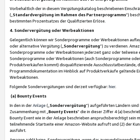
Vorbehaltlich der in diesem Vergütungskatalog beschriebenen Einschr
(„
Standardvergütung im Rahmen des Partnerprogramms
“) besc
bestimmten Prozentsatzes der Qualifizierten Erlöse.
4. Sondervergütung oder Werbeaktionen
Gelegentlich können wir Sonderprogramme oder Werbeaktionen auflegen,
oder alternative Vergütung („
Sondervergütung
”) zu verdienen. Amazo
Sonderprogramme oder Werbeaktionen jederzeit ganz oder teilweise einz
Sonderprogramme oder Werbeaktionen (auch Sonderprogramme oder We
Produktverkäufen kommt) disqualifizierende Ausschlusstatbestände, di
Programmdokumentation im Hinblick auf Produktverkäufe geltende E
Werbeaktionen.
Folgende Sondervergütungen sind derzeit verfügbar:
hier
.
(a) Bounty Events
In den in der
Anlage
(„
Sondervergütung
“) aufgeführten Ländern sind
Zusammenhang mit „
Bounty Events
“ die in dieser Ziffer 4 (a) besch
Bounty Event wie in der Anlage beschrieben anspruchsberechtigt sein mu
teilnehmende Startseite einer Amazon-Website aufruft und (2) der Kun
ausführt.
Amazon zahlt keine Sondervergütung, wenn das zugrundeliegende Boun