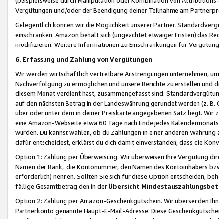
(beispielsweise durch Manipulation oder Kombination von Attributions-
Vergütungen und/oder der Beendigung deiner Teilnahme am Partnerp
Gelegentlich können wir die Möglichkeit unserer Partner, Standardv
einschränken. Amazon behält sich (ungeachtet etwaiger Fristen) das Re
modifizieren. Weitere Informationen zu Einschränkungen für Vergütung
6. Erfassung und Zahlung von Vergütungen
Wir werden wirtschaftlich vertretbare Anstrengungen unternehmen, um 
Nachverfolgung zu ermöglichen und unsere Berichte zu erstellen und di
diesem Monat verdient hast, zusammengefasst sind. Standardvergütung
auf den nächsten Betrag in der Landeswährung gerundet werden (z. B. C
über oder unter dem in deiner Preiskarte angegebenen Satz liegt. Wir
eine Amazon-Webseite etwa 60 Tage nach Ende jedes Kalendermonats, i
wurden. Du kannst wählen, ob du Zahlungen in einer anderen Währung
dafür entscheidest, erklärst du dich damit einverstanden, dass die K
Option 1: Zahlung per Überweisung.
Wir überweisen Ihre Vergütung dir
Namen der Bank, die Kontonummer, den Namen des Kontoinhabers bzw. a
erforderlich) nennen. Sollten Sie sich für diese Option entscheiden, be
fällige Gesamtbetrag den in der
Übersicht Mindestauszahlungsbet
Option 2: Zahlung per Amazon-Geschenkgutschein.
Wir übersenden Ihne
Partnerkonto genannte Haupt-E-Mail-Adresse. Diese Geschenkgutschei