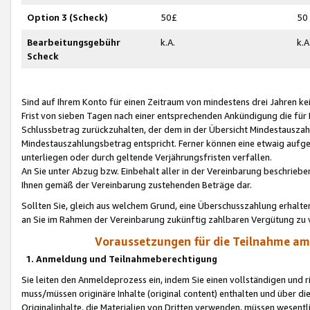
Option 3 (Scheck)
50£
50
Bearbeitungsgebühr
k.A.
k.A
Scheck
Sind auf Ihrem Konto für einen Zeitraum von mindestens drei Jahren kein
Frist von sieben Tagen nach einer entsprechenden Ankündigung die für
Schlussbetrag zurückzuhalten, der dem in der Übersicht Mindestausz
Mindestauszahlungsbetrag entspricht. Ferner können eine etwaig aufg
unterliegen oder durch geltende Verjährungsfristen verfallen.
An Sie unter Abzug bzw. Einbehalt aller in der Vereinbarung beschrieb
Ihnen gemäß der Vereinbarung zustehenden Beträge dar.
Sollten Sie, gleich aus welchem Grund, eine Überschusszahlung erhalte
an Sie im Rahmen der Vereinbarung zukünftig zahlbaren Vergütung zu 
Voraussetzungen für die Teilnahme a
1. Anmeldung und Teilnahmeberechtigung
Sie leiten den Anmeldeprozess ein, indem Sie einen vollständigen und 
muss/müssen originäre Inhalte (original content) enthalten und über d
Originalinhalte, die Materialien von Dritten verwenden, müssen wese