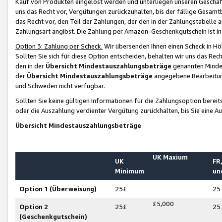
Kauf von Produkten eingelöst werden und unterliegen unseren Geschäf
uns das Recht vor, Vergütungen zurückzuhalten, bis der fällige Gesamt
das Recht vor, den Teil der Zahlungen, der den in der Zahlungstabelle 
Zahlungsart angibst. Die Zahlung per Amazon-Geschenkgutschein ist in
Option 3: Zahlung per Scheck.
Wir übersenden Ihnen einen Scheck in Höh
Sollten Sie sich für diese Option entscheiden, behalten wir uns das Rec
den in der
Übersicht Mindestauszahlungsbeträge
genannten Mindest
der
Übersicht Mindestauszahlungsbeträge
angegebene Bearbeitung
und Schweden nicht verfügbar.
Sollten Sie keine gültigen Informationen für die Zahlungsoption bereit
oder die Auszahlung verdienter Vergütung zurückhalten, bis Sie eine A
Übersicht Mindestauszahlungsbeträge
UK Maxium
UK
FR,
Minimum
un
Option 1 (Überweisung)
25£
25
£5,000
Option 2
25£
25
(Geschenkgutschein)