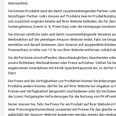
überwachen).
Sie können Produkte (und die damit zusammenhängenden Partner-Links)
hinzufügen. Partner-Links müssen auf Produkte (wie im Produktkatalog de
sich zusätzlich originäre Inhalte auf Ihrer Website befinden, die für 
Suchergebnisse, Events (z. B. Prime Day) oder die Homepages bestimmte
Sie müssen sämtliche Links und damit zusammenhängende Verweise auf z
Werbeaktion auf der jeweiligen Amazon-Website endet. Falls Sie beisp
einstellen und darauf hinweisen, dass Amazon auf ausgewählte Kleidun
Preisnachlass in Höhe von 15 % von Ihrer Website entfernen, sobald di
Sie dürfen keine unzutreffenden, überschwänglichen, täuschenden od
unsere Richtlinien, Werbeaktionen oder Preise aufstellen. Stellen Sie 
angebotenen Smartphone mit 64 GB Speicherkapazität ein, so dürfen S
führt.
Die Preise und die Verfügbarkeit von Produkten können Veränderungen 
Produkte ändern können, dürfen Sie auf Ihrer Website nur Angaben zu P
Preisen und Verfügbarkeit dargestellt sind bedienen oder (b) Sie Daten
der Lizenz festgelegten Anforderungen für die Nutzung von PA API einh
Ferner müssen Sie, falls Sie Preise für ein Produkt auf Ihrer Website in 
einer Preisvergleichsmaschine) zusammen mit Preisen für das gleiche o
außerhalb der Amazon-Website angeboten werden, jeweils den niedrigst