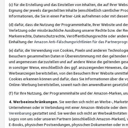
(c) für die Erstellung und das Einstellen von Inhalten, die auf Ihrer We
Eignung der jeweils dargestellten Inhalte (einschließlich sämtlicher 
Informationen, die Sie in einen Partner-Link aufnehmen oder mit diese
(d) dafür, dass die Nutzung der Programminhalte, Ihrer Website und des 
Verletzung oder missbräuchliche Ausübung unserer Rechte bzw. der Recht
Markenrechte, Datenschutzrechte, Veröffentlichungsrechte oder anderer
Einhaltung der
Amazon Anti-Fälschungsrichtlinien für das Partnerpro
(e) dafür, die Verwendung von Cookies, Pixeln und anderen Technologien
Besuchern gesammelten Daten in Übereinstimmung mit den geltenden Ge
und angemessen darzustellen und auf andere Weise die geltenden geset
in sonstiger Weise, einschließlich des ggf. anzuzeigenden Hinweises, d
Werbeanzeigen bereitstellen, von den Besuchern Ihrer Website unmitte
Cookies erkennen können und dafür, dass Sie Informationen über die v
Online-Werbung bereitstellen, soweit nach den anwendbaren gesetzlic
(f) für Ihre Nutzung, der Programminhalte und der Amazon-Marken, u
4. Werbeeinschränkungen.
Sie werden sich nicht an Werbe-, Market
Unternehmen oder in Verbindung mit einer Amazon-Website oder dem Pa
Vereinbarung
gestattet sind. Sie werden sich nicht an Werbeaktivitäten
Logos von uns oder unseren Partnern (einschließlich Amazon-Marken), 
E-Books, physischen Postsendungen, physischen Dokumenten oder in 