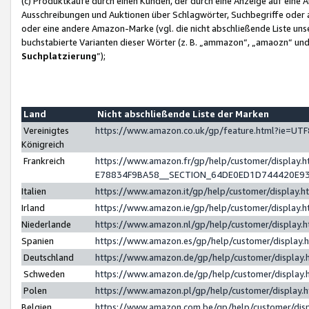
(c) Produktkäufe durch einen Kunden, der durch eine Anzeige auf eine 
Ausschreibungen und Auktionen über Schlagwörter, Suchbegriffe oder 
oder eine andere Amazon-Marke (vgl. die nicht abschließende Liste un
buchstabierte Varianten dieser Wörter (z. B. „ammazon“, „amaozn“ und „
Suchplatzierung
”);
Land
Nicht abschließende Liste der Marken
Vereinigtes
https://www.amazon.co.uk/gp/feature.html?ie=U
Königreich
Frankreich
https://www.amazon.fr/gp/help/customer/displa
E78834F9BA58__SECTION_64DE0ED1D744420E9
Italien
https://www.amazon.it/gp/help/customer/display
Irland
https://www.amazon.ie/gp/help/customer/displa
Niederlande
https://www.amazon.nl/gp/help/customer/display
Spanien
https://www.amazon.es/gp/help/customer/display
Deutschland
https://www.amazon.de/gp/help/customer/displa
Schweden
https://www.amazon.de/gp/help/customer/displa
Polen
https://www.amazon.pl/gp/help/customer/display
Belgien
https://www.amazon.com.be/gp/help/customer/d