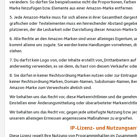
verändern. So dürfen Sie beispielsweise nicht die Proportionen, Farb
Marke hinzufügen bzw. Elemente aus einer Amazon-Marke entfernen.
5. Jede Amazon-Marke muss für sich alleine in ihrer Gesamtheit darge
grafischen oder Textelementen muss ein hinreichender Abstand gegebe
platzieren, der die Lesbarkeit oder Darstellung dieser Amazon-Marke b
6. Alle Rechte an den Amazon-Marken sind unser alleiniges Eigentum, 
kommt alleine uns zugute. Sie werden keine Handlungen vornehmen, 
stehen.
7. Du darfst kein Logo von, oder Inhalte erstellt von,
Drittanbietern au
anderweitig verwenden, es sei denn, du hast von diesem Verkäufer oder
8. Sie dürfen in keiner Rechtsordnung Marken nutzen oder zur Eintragu
keiner Rechtsordnung Marken, Domain-Namen, Subdomain-Namen, Benu
Amazon-Marke zum Verwechseln ähnlich sind.
Wir behalten uns das Recht vor, diese Markenrichtlinien und die gene
Einstellen einer Änderungsmitteilung oder überarbeiteter Markenricht
Wir behalten uns das Recht vor, gegen jede unbefugte Nutzung bzw. jede 
unserem alleinigen Ermessen angemessene Maßnahmen zu ergreifen.
IP-Lizenz- und Nutzungsan
Diese Lizenz regelt Ihre Nutzung von Programminhalten im Zusammen