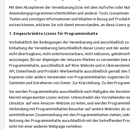
Mit dem Akzeptieren der Vereinbarung bzw. mit dem Aufrufen oder Nutz
Anwendungsprogrammierschnittstellen und anderer Tools (zusammen die
Texten und sonstigen Informationen und Inhalten in Bezug auf Produkte
nutzen können, erklären Sie sich damit einverstanden, an diese Lizenz 
1. Eingeschränkte Lizenz für Programminhalte
Vorbehaltlich der Bedingungen der Vereinbarung und ausschließlich z
Einhaltung der Vereinbarung (einschließlich dieser Lizenz und der ande
nicht übertragbare, nicht unterlizenzierbare, nicht exklusive, gebühren
anzuzeigen; (b) nur diejenigen der Amazon-Marken zu verwenden (wie in 
Programminhalte, ausschließlich auf Ihrer Website und in Übereinstimmu
API, Datenfeeds und Produkt-Werbeinhalte ausschließlich gemäß den Spe
Kopieren oder andere Verwenden von Programminhalten zugunsten Dri
Sammeln und Extrahieren von Daten. Zur Klarstellung: Zu den Program
Sie werden Programminhalte ausschließlich nach Maßgabe der Besti
hiermit eingeräumten Lizenz nutzen. Unbeschadet des Vorstehenden we
Umsätze auf eine Amazon-Website zu leiten, und werden Programminhal
Verbindung mit Programminhalten Besucher auf andere Websites als ein
unmittelbarem Zusammenhang mit den Programminhalten stehen, Links z
Nutzung der Programminhalte ausschließlich mit der betreffenden Pr
nicht mit einer anderen Webpage verlinken.