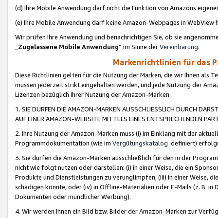
(d) Ihre Mobile Anwendung darf nicht die Funktion von Amazons eige
(e) Ihre Mobile Anwendung darf keine Amazon-Webpages in WebView 
Wir prüfen Ihre Anwendung und benachrichtigen Sie, ob sie angenomm
„
Zugelassene Mobile Anwendung
“ im Sinne der
Vereinbarung
.
Markenrichtlinien für das 
Diese Richtlinien gelten für die Nutzung der Marken, die wir Ihnen als 
müssen jederzeit strikt eingehalten werden, und jede Nutzung der Ama
Lizenzen bezüglich Ihrer Nutzung der Amazon-Marken.
1. SIE DÜRFEN DIE AMAZON-MARKEN AUSSCHLIESSLICH DURCH DARS
AUF EINER AMAZON-WEBSITE MITTELS EINES ENTSPRECHENDEN PART
2. Ihre Nutzung der Amazon-Marken muss (i) im Einklang mit der aktuells
Programmdokumentation (wie im
Vergütungskatalog
definiert) erfolg
3. Sie dürfen die Amazon-Marken ausschließlich für den in der Progr
nicht wie folgt nutzen oder darstellen: (i) in einer Weise, die ein Spo
Produkte und Dienstleistungen zu verunglimpfen, (iii) in einer Weise
schädigen könnte, oder (iv) in Offline-Materialien oder E-Mails (z. B.
Dokumenten oder mündlicher Werbung).
4. Wir werden Ihnen ein Bild bzw. Bilder der Amazon-Marken zur Verfüg