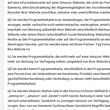
auf eine Informationsseite auf einer Amazon-Website, der nicht als Part
Bannern); ohne Einschränkung der Allgemeingültigkeit des Vorstehende
Besucher Ihrer Website unsichtbar, unlesbar oder unentzifferbar mache
(b) Sie werden Programminhalte bzw. Anwendungen, die Programminhalt
anzeigen, weder verkaufen noch weiterverkaufen, weitergeben, unterli
innerhalb von Werbung außerhalb Ihrer Website (einschließlich Werbun
Website oder einem Dienst (einschließlich Social Networking-Website
Rechte an den Programminhalten oder auf die Programminhalte an eine a
übertragen müssten, und Sie werden keine mit Ihrem Partner-Tag formati
Ihre Website ist.
(c) Sie werden Programminhalte, die nicht mehr auf einer Amazon-Websit
mehr zur Nutzung zur Verfügung stehen, umgehend von Ihrer Website e
(d) Sie werden keine Programminhalte, einschließlich in den Programmin
eine Person bzw. ein Unternehmen ein bestimmtes Produkt, eine Dienstle
geschäftlichen Beziehung oder Verbindung zu diesen steht (einschließli
Programminhalten).
(e) Sie werden Amazon-Marken (wie in den
Markenrichtlinien
definiert) 
„ammazon“, „amaozn“ und „kindel“) nicht zwecks Nutzung in einer Suc
Versuch unternehmen). Zusätzlich zu sonstigen Amazon zur Verfügung 
sorgen, dass von uns benannte Suchmaschinen Geschützte Begriffe (wie 