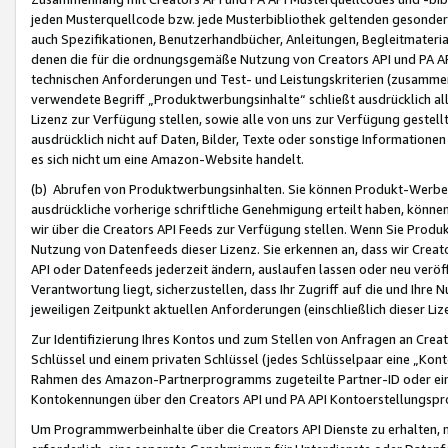
jeden Musterquellcode bzw. jede Musterbibliothek geltenden gesonder
auch Spezifikationen, Benutzerhandbücher, Anleitungen, Begleitmaterial
denen die für die ordnungsgemäße Nutzung von Creators API und PA A
technischen Anforderungen und Test- und Leistungskriterien (zusammen
verwendete Begriff „Produktwerbungsinhalte“ schließt ausdrücklich al
Lizenz zur Verfügung stellen, sowie alle von uns zur Verfügung gestel
ausdrücklich nicht auf Daten, Bilder, Texte oder sonstige Informatione
es sich nicht um eine Amazon-Website handelt.
(b) Abrufen von Produktwerbungsinhalten. Sie können Produkt-Werbein
ausdrückliche vorherige schriftliche Genehmigung erteilt haben, könn
wir über die Creators API Feeds zur Verfügung stellen. Wenn Sie Produk
Nutzung von Datenfeeds dieser Lizenz. Sie erkennen an, dass wir Creat
API oder Datenfeeds jederzeit ändern, auslaufen lassen oder neu veröffe
Verantwortung liegt, sicherzustellen, dass Ihr Zugriff auf die und Ihr
jeweiligen Zeitpunkt aktuellen Anforderungen (einschließlich dieser Liz
Zur Identifizierung Ihres Kontos und zum Stellen von Anfragen an Crea
Schlüssel und einem privaten Schlüssel (jedes Schlüsselpaar eine „Kon
Rahmen des Amazon-Partnerprogramms zugeteilte Partner-ID oder ein
Kontokennungen über den Creators API und PA API Kontoerstellungspro
Um Programmwerbeinhalte über die Creators API Dienste zu erhalten, m