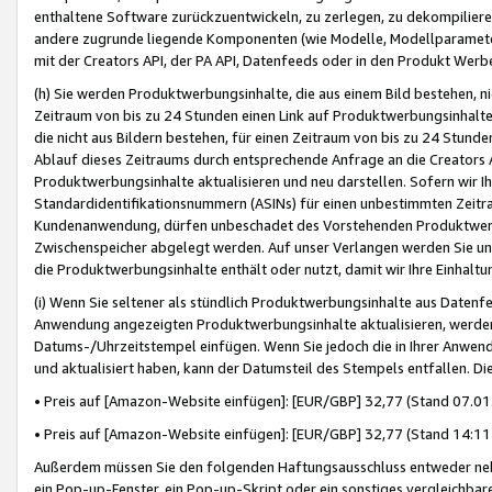
enthaltene Software zurückzuentwickeln, zu zerlegen, zu dekompilier
andere zugrunde liegende Komponenten (wie Modelle, Modellparameter
mit der Creators API, der PA API, Datenfeeds oder in den Produkt Werb
(h) Sie werden Produktwerbungsinhalte, die aus einem Bild bestehen, ni
Zeitraum von bis zu 24 Stunden einen Link auf Produktwerbungsinhalte
die nicht aus Bildern bestehen, für einen Zeitraum von bis zu 24 Stund
Ablauf dieses Zeitraums durch entsprechende Anfrage an die Creators 
Produktwerbungsinhalte aktualisieren und neu darstellen. Sofern wir Ih
Standardidentifikationsnummern (ASINs) für einen unbestimmten Zeitra
Kundenanwendung, dürfen unbeschadet des Vorstehenden Produktwerbu
Zwischenspeicher abgelegt werden. Auf unser Verlangen werden Sie un
die Produktwerbungsinhalte enthält oder nutzt, damit wir Ihre Einhalt
(i) Wenn Sie seltener als stündlich Produktwerbungsinhalte aus Datenfe
Anwendung angezeigten Produktwerbungsinhalte aktualisieren, werden 
Datums-/Uhrzeitstempel einfügen. Wenn Sie jedoch die in Ihrer Anwe
und aktualisiert haben, kann der Datumsteil des Stempels entfallen. Dies
• Preis auf [Amazon-Website einfügen]: [EUR/GBP] 32,77 (Stand 07.01.
• Preis auf [Amazon-Website einfügen]: [EUR/GBP] 32,77 (Stand 14:11 
Außerdem müssen Sie den folgenden Haftungsausschluss entweder neb
ein Pop-up-Fenster, ein Pop-up-Skript oder ein sonstiges vergleichba