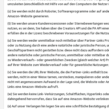
umzuleiten (einschließlich mit Hilfe von auf den Computern der Nutzer i
(s) Sie werden nicht durch Roboter, Softwareprogramme oder auf andere
Amazon-Website generieren.
(t) Sie werden unsere Kundenrezensionen oder Sternebewertungen wed
nutzen, es sei denn, Sie haben über die Creators API und die PA API e
erfüllen die in der Lizenz beschriebenen Voraussetzungen für die Nutzu
(u) Sie werden weder unmittelbar noch mittelbar über Partner-Links P
oder zu Nutzung durch eine andere natürliche oder juristische Person,
Geschäftspartnern nicht gestatten bzw. diese nicht dazu auffordern od
andere natürliche oder juristische Person, unmittelbar oder mittelbar
zu Wiederverkaufs- oder gewerblichen Zwecken (gleich welcher Art) 
auf Ihrer Website zum Wiederverkauf oder für gewerbliche Nutzungen 
(v) Sie werden die URL Ihrer Website, die die Partner-Links enthält b
werden, nicht in einer Weise tarnen, verstecken, manipulieren oder and
nicht mit angemessenem Aufwand in der Lage sind, die Website oder A
Links eine Amazon-Website aufruft.
(w) Sie werden keine Link-Verkürzungen, Schaltflächen, Hyperlinks ode
dahingehend hervorrufen, dass Sie auf eine Amazon-Website verlinken
(x) Auf unser Verlangen hin legen Sie uns eine schriftliche Bestätigung