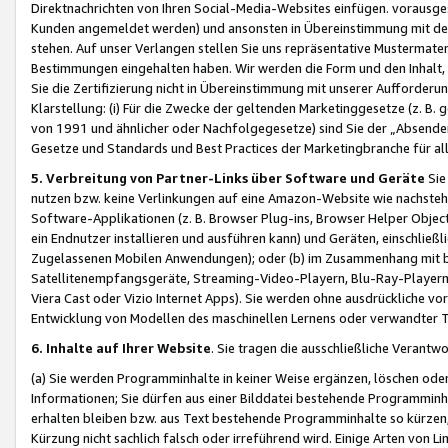
Direktnachrichten von Ihren Social-Media-Websites einfügen. vorausg
Kunden angemeldet werden) und ansonsten in Übereinstimmung mit der
stehen. Auf unser Verlangen stellen Sie uns repräsentative Mustermater
Bestimmungen eingehalten haben. Wir werden die Form und den Inhalt, di
Sie die Zertifizierung nicht in Übereinstimmung mit unserer Aufforderu
Klarstellung: (i) Für die Zwecke der geltenden Marketinggesetze (z. 
von 1991 und ähnlicher oder Nachfolgegesetze) sind Sie der „Absender“ j
Gesetze und Standards und Best Practices der Marketingbranche für 
5. Verbreitung von Partner-Links über Software und Geräte
Sie
nutzen bzw. keine Verlinkungen auf eine Amazon-Website wie nachsteh
Software-Applikationen (z. B. Browser Plug-ins, Browser Helper Objec
ein Endnutzer installieren und ausführen kann) und Geräten, einschlie
Zugelassenen Mobilen Anwendungen); oder (b) im Zusammenhang mit bzw.
Satellitenempfangsgeräte, Streaming-Video-Playern, Blu-Ray-Playern 
Viera Cast oder Vizio Internet Apps). Sie werden ohne ausdrückliche v
Entwicklung von Modellen des maschinellen Lernens oder verwandter 
6. Inhalte auf Ihrer Website
. Sie tragen die ausschließliche Verantwo
(a) Sie werden Programminhalte in keiner Weise ergänzen, löschen oder
Informationen; Sie dürfen aus einer Bilddatei bestehende Programminhal
erhalten bleiben bzw. aus Text bestehende Programminhalte so kürzen, 
Kürzung nicht sachlich falsch oder irreführend wird. Einige Arten von L