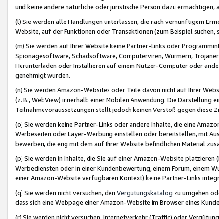
und keine andere natürliche oder juristische Person dazu ermächtigen, a
(l) Sie werden alle Handlungen unterlassen, die nach vernünftigem Erme
Website, auf der Funktionen oder Transaktionen (zum Beispiel suchen, s
(m) Sie werden auf Ihrer Website keine Partner-Links oder Programmin
Spionagesoftware, Schadsoftware, Computerviren, Würmern, Trojaner
Herunterladen oder Installieren auf einem Nutzer-Computer oder ande
genehmigt wurden.
(n) Sie werden Amazon-Websites oder Teile davon nicht auf Ihrer Websi
(z. B., WebView) innerhalb einer Mobilen Anwendung. Die Darstellung ein
Teilnahmevoraussetzungen stellt jedoch keinen Verstoß gegen diese Zif
(o) Sie werden keine Partner-Links oder andere Inhalte, die eine Am
Werbeseiten oder Layer-Werbung einstellen oder bereitstellen, mit Au
bewerben, die eng mit dem auf Ihrer Website befindlichen Material z
(p) Sie werden in Inhalte, die Sie auf einer Amazon-Website platzier
Werbediensten oder in einer Kundenbewertung, einem Forum, einem Wun
einer Amazon-Website verfügbaren Kontext) keine Partner-Links integr
(q) Sie werden nicht versuchen, den
Vergütungskatalog
zu umgehen oder
dass sich eine Webpage einer Amazon-Website im Browser eines Kunden 
(r) Sie werden nicht versuchen, Internetverkehr (Traffic) oder Vergü