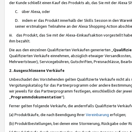
der Kunde schließt einen Kauf des Produkts ab, das Sie mit der Alexa 
C. über Alexa, oder
D. indem er das Produkt innerhalb der Skills Session in den Waren
seiner erstmaligen Teilnahme an der Alexa Shopping Action abschlie
iii. das Produkt, das Sie mit der Alexa-Einkaufsaktion vorgestellt ha
ihm bezahlt.
Die aus den einzelnen Qualifizierten Verkäufen generierten „
Qualifizi
Qualifizierten Verkäufe einnehmen, abzüglich etwaiger Versandkosten
Mehrwertsteuer), Servicegebühren, Gutschriften, Preisnachlässe, Bear
2. Ausgeschlossene Verkäufe
Unbeschadet des Vorstehenden gelten Qualifizierte Verkäufe nicht als
Vergütungskatalog für das Partnerprogramm oder andere Bestimmungen,
wir jeweils für das Partnerprogramm festlegen, einschließlich der jewe
„
Programmdokumentation
“).
Ferner gelten folgende Verkäufe, die andernfalls Qualifizierte Verkä
(a) Produktkäufe, die nach Beendigung Ihrer
Vereinbarung
erfolgen;
(b) Produktbestellungen, bei denen eine Stornierung, Rückgabe oder R