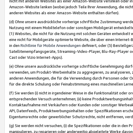
nicht mit anderen Websites als einer Amazon-Website verlinken oder i
Amazon-Website lenken (wobei jedoch Teile Ihrer Anwendung, die nich
anderen Websites als einer Amazon-Website enthalten dürfen).
(d) Ohne unsere ausdrückliche vorherige schriftliche Zustimmung werd
Nutzung mit einem Mobiltelefon oder sonstigen Mobilgerät entwickelt
(1) Websites, die nicht für die Nutzung mit solchen Geräten entwickelt
eine nicht für Mobilgeräte optimierte Website, die über einen Interne
in den
Richtlinie für Mobile Anwendungen
definiert, oder (3) Beistellge
Satellitenempfangsgeräte, Streaming-Video-Player, Blu-Ray-Player ode
Cast oder Vizio Internet-Apps).
(e) Ohne unsere ausdrückliche vorherige schriftliche Genehmigung dürfe
verwenden, um Produkt-Werbeinhalte zu aggregieren, zu analysieren, 
anderen Anwendungen, die für die Verwendung durch Personen oder Or
für die direkte Schulung oder Feinabstimmung eines maschinellen Lern
(f) Sie werden (i) nicht in irgendeiner Weise in die Funktionalität ode
entsprechenden Versuch unternehmen; (ii) keine Produktwerbungsinha
Kontaktaufnahme mit Verkäufern oder Kunden oder sonstiger Werbeaktiv
API, Datenfeeds, Produktwerbungsinhalten oder Spezifikationen erschei
Eigentumsrechte oder gewerblicher Schutzrechte, nicht entfernen, verd
(g) Sie werden nicht versuchen, (i) die Spezifikationen oder die in de
manipulieren, zu reparieren oder anderweitig abgeleitete Werke davon z