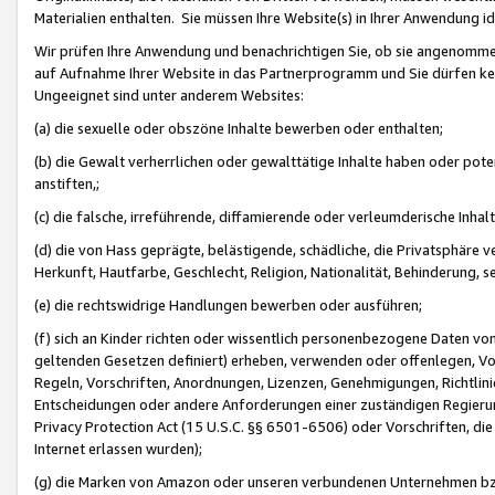
Materialien enthalten. Sie müssen Ihre Website(s) in Ihrer Anwendung ide
Wir prüfen Ihre Anwendung und benachrichtigen Sie, ob sie angenommen
auf Aufnahme Ihrer Website in das Partnerprogramm und Sie dürfen kei
Ungeeignet sind unter anderem Websites:
(a) die sexuelle oder obszöne Inhalte bewerben oder enthalten;
(b) die Gewalt verherrlichen oder gewalttätige Inhalte haben oder pot
anstiften,;
(c) die falsche, irreführende, diffamierende oder verleumderische Inha
(d) die von Hass geprägte, belästigende, schädliche, die Privatsphäre v
Herkunft, Hautfarbe, Geschlecht, Religion, Nationalität, Behinderung, 
(e) die rechtswidrige Handlungen bewerben oder ausführen;
(f) sich an Kinder richten oder wissentlich personenbezogene Daten vo
geltenden Gesetzen definiert) erheben, verwenden oder offenlegen, Vo
Regeln, Vorschriften, Anordnungen, Lizenzen, Genehmigungen, Richtlini
Entscheidungen oder andere Anforderungen einer zuständigen Regierung
Privacy Protection Act (15 U.S.C. §§ 6501-6506) oder Vorschriften, di
Internet erlassen wurden);
(g) die Marken von Amazon oder unseren verbundenen Unternehmen b