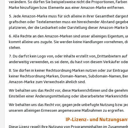
verändern. So dürfen Sie beispielsweise nicht die Proportionen, Farb
Marke hinzufügen bzw. Elemente aus einer Amazon-Marke entfernen.
5. Jede Amazon-Marke muss für sich alleine in ihrer Gesamtheit darge
grafischen oder Textelementen muss ein hinreichender Abstand gegebe
platzieren, der die Lesbarkeit oder Darstellung dieser Amazon-Marke b
6. Alle Rechte an den Amazon-Marken sind unser alleiniges Eigentum, 
kommt alleine uns zugute. Sie werden keine Handlungen vornehmen, 
stehen.
7. Du darfst kein Logo von, oder Inhalte erstellt von,
Drittanbietern au
anderweitig verwenden, es sei denn, du hast von diesem Verkäufer oder
8. Sie dürfen in keiner Rechtsordnung Marken nutzen oder zur Eintragu
keiner Rechtsordnung Marken, Domain-Namen, Subdomain-Namen, Benu
Amazon-Marke zum Verwechseln ähnlich sind.
Wir behalten uns das Recht vor, diese Markenrichtlinien und die gene
Einstellen einer Änderungsmitteilung oder überarbeiteter Markenricht
Wir behalten uns das Recht vor, gegen jede unbefugte Nutzung bzw. jede 
unserem alleinigen Ermessen angemessene Maßnahmen zu ergreifen.
IP-Lizenz- und Nutzungsan
Diese Lizenz regelt Ihre Nutzung von Programminhalten im Zusammen