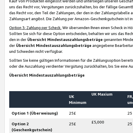
Kauf von Produkten eingelöst werden und unterliegen unseren Geschäf
uns das Recht vor, Vergütungen zurückzuhalten, bis der fällige Gesamt
das Recht vor, den Teil der Zahlungen, der den in der Zahlungstabelle 
Zahlungsart angibst. Die Zahlung per Amazon-Geschenkgutschein ist in
Option 3: Zahlung per Scheck.
Wir übersenden Ihnen einen Scheck in Höh
Sollten Sie sich für diese Option entscheiden, behalten wir uns das Rec
den in der
Übersicht Mindestauszahlungsbeträge
genannten Mindest
der
Übersicht Mindestauszahlungsbeträge
angegebene Bearbeitung
und Schweden nicht verfügbar.
Sollten Sie keine gültigen Informationen für die Zahlungsoption bereit
oder die Auszahlung verdienter Vergütung zurückhalten, bis Sie eine A
Übersicht Mindestauszahlungsbeträge
UK Maxium
UK
FR,
Minimum
un
Option 1 (Überweisung)
25£
25
£5,000
Option 2
25£
25
(Geschenkgutschein)