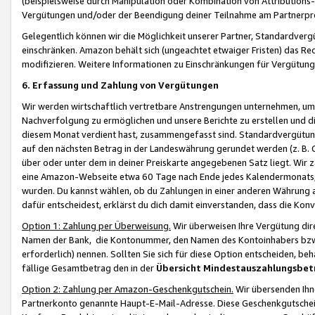
(beispielsweise durch Manipulation oder Kombination von Attributions-
Vergütungen und/oder der Beendigung deiner Teilnahme am Partnerp
Gelegentlich können wir die Möglichkeit unserer Partner, Standardv
einschränken. Amazon behält sich (ungeachtet etwaiger Fristen) das Re
modifizieren. Weitere Informationen zu Einschränkungen für Vergütung
6. Erfassung und Zahlung von Vergütungen
Wir werden wirtschaftlich vertretbare Anstrengungen unternehmen, um 
Nachverfolgung zu ermöglichen und unsere Berichte zu erstellen und di
diesem Monat verdient hast, zusammengefasst sind. Standardvergütung
auf den nächsten Betrag in der Landeswährung gerundet werden (z. B. C
über oder unter dem in deiner Preiskarte angegebenen Satz liegt. Wir
eine Amazon-Webseite etwa 60 Tage nach Ende jedes Kalendermonats, i
wurden. Du kannst wählen, ob du Zahlungen in einer anderen Währung
dafür entscheidest, erklärst du dich damit einverstanden, dass die K
Option 1: Zahlung per Überweisung.
Wir überweisen Ihre Vergütung dir
Namen der Bank, die Kontonummer, den Namen des Kontoinhabers bzw. a
erforderlich) nennen. Sollten Sie sich für diese Option entscheiden, be
fällige Gesamtbetrag den in der
Übersicht Mindestauszahlungsbet
Option 2: Zahlung per Amazon-Geschenkgutschein.
Wir übersenden Ihne
Partnerkonto genannte Haupt-E-Mail-Adresse. Diese Geschenkgutschei