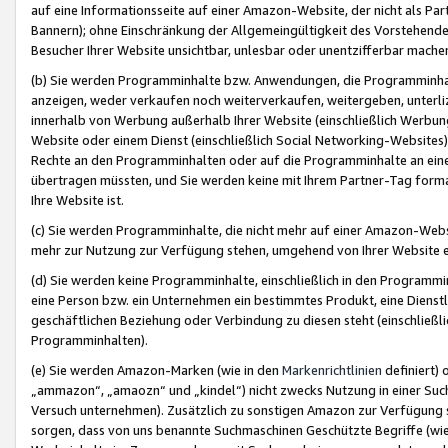
auf eine Informationsseite auf einer Amazon-Website, der nicht als Part
Bannern); ohne Einschränkung der Allgemeingültigkeit des Vorstehende
Besucher Ihrer Website unsichtbar, unlesbar oder unentzifferbar mache
(b) Sie werden Programminhalte bzw. Anwendungen, die Programminhalt
anzeigen, weder verkaufen noch weiterverkaufen, weitergeben, unterli
innerhalb von Werbung außerhalb Ihrer Website (einschließlich Werbun
Website oder einem Dienst (einschließlich Social Networking-Website
Rechte an den Programminhalten oder auf die Programminhalte an eine a
übertragen müssten, und Sie werden keine mit Ihrem Partner-Tag formati
Ihre Website ist.
(c) Sie werden Programminhalte, die nicht mehr auf einer Amazon-Websit
mehr zur Nutzung zur Verfügung stehen, umgehend von Ihrer Website e
(d) Sie werden keine Programminhalte, einschließlich in den Programmin
eine Person bzw. ein Unternehmen ein bestimmtes Produkt, eine Dienstle
geschäftlichen Beziehung oder Verbindung zu diesen steht (einschließli
Programminhalten).
(e) Sie werden Amazon-Marken (wie in den
Markenrichtlinien
definiert) 
„ammazon“, „amaozn“ und „kindel“) nicht zwecks Nutzung in einer Suc
Versuch unternehmen). Zusätzlich zu sonstigen Amazon zur Verfügung 
sorgen, dass von uns benannte Suchmaschinen Geschützte Begriffe (wie 