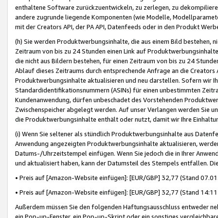
enthaltene Software zurückzuentwickeln, zu zerlegen, zu dekompilier
andere zugrunde liegende Komponenten (wie Modelle, Modellparameter
mit der Creators API, der PA API, Datenfeeds oder in den Produkt Werb
(h) Sie werden Produktwerbungsinhalte, die aus einem Bild bestehen, ni
Zeitraum von bis zu 24 Stunden einen Link auf Produktwerbungsinhalte
die nicht aus Bildern bestehen, für einen Zeitraum von bis zu 24 Stund
Ablauf dieses Zeitraums durch entsprechende Anfrage an die Creators 
Produktwerbungsinhalte aktualisieren und neu darstellen. Sofern wir Ih
Standardidentifikationsnummern (ASINs) für einen unbestimmten Zeitra
Kundenanwendung, dürfen unbeschadet des Vorstehenden Produktwerbu
Zwischenspeicher abgelegt werden. Auf unser Verlangen werden Sie un
die Produktwerbungsinhalte enthält oder nutzt, damit wir Ihre Einhalt
(i) Wenn Sie seltener als stündlich Produktwerbungsinhalte aus Datenfe
Anwendung angezeigten Produktwerbungsinhalte aktualisieren, werden 
Datums-/Uhrzeitstempel einfügen. Wenn Sie jedoch die in Ihrer Anwe
und aktualisiert haben, kann der Datumsteil des Stempels entfallen. Dies
• Preis auf [Amazon-Website einfügen]: [EUR/GBP] 32,77 (Stand 07.01.
• Preis auf [Amazon-Website einfügen]: [EUR/GBP] 32,77 (Stand 14:11 
Außerdem müssen Sie den folgenden Haftungsausschluss entweder neb
ein Pop-up-Fenster, ein Pop-up-Skript oder ein sonstiges vergleichba