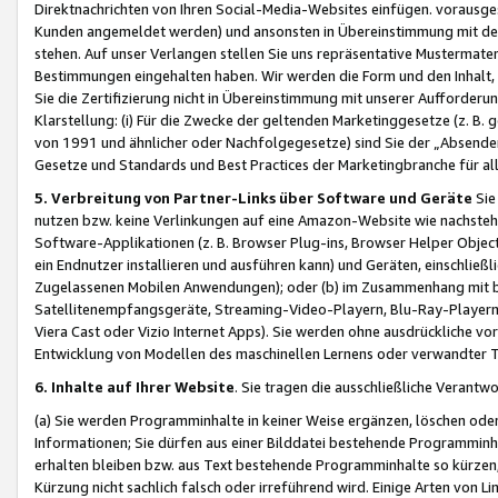
Direktnachrichten von Ihren Social-Media-Websites einfügen. vorausg
Kunden angemeldet werden) und ansonsten in Übereinstimmung mit der
stehen. Auf unser Verlangen stellen Sie uns repräsentative Mustermater
Bestimmungen eingehalten haben. Wir werden die Form und den Inhalt, di
Sie die Zertifizierung nicht in Übereinstimmung mit unserer Aufforderu
Klarstellung: (i) Für die Zwecke der geltenden Marketinggesetze (z. 
von 1991 und ähnlicher oder Nachfolgegesetze) sind Sie der „Absender“ j
Gesetze und Standards und Best Practices der Marketingbranche für 
5. Verbreitung von Partner-Links über Software und Geräte
Sie
nutzen bzw. keine Verlinkungen auf eine Amazon-Website wie nachsteh
Software-Applikationen (z. B. Browser Plug-ins, Browser Helper Objec
ein Endnutzer installieren und ausführen kann) und Geräten, einschlie
Zugelassenen Mobilen Anwendungen); oder (b) im Zusammenhang mit bzw.
Satellitenempfangsgeräte, Streaming-Video-Playern, Blu-Ray-Playern 
Viera Cast oder Vizio Internet Apps). Sie werden ohne ausdrückliche v
Entwicklung von Modellen des maschinellen Lernens oder verwandter 
6. Inhalte auf Ihrer Website
. Sie tragen die ausschließliche Verantwo
(a) Sie werden Programminhalte in keiner Weise ergänzen, löschen oder
Informationen; Sie dürfen aus einer Bilddatei bestehende Programminhal
erhalten bleiben bzw. aus Text bestehende Programminhalte so kürzen, 
Kürzung nicht sachlich falsch oder irreführend wird. Einige Arten von L