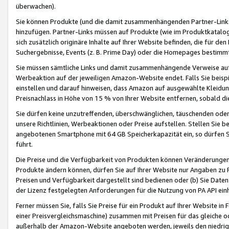
überwachen).
Sie können Produkte (und die damit zusammenhängenden Partner-Links)
hinzufügen. Partner-Links müssen auf Produkte (wie im Produktkatalog de
sich zusätzlich originäre Inhalte auf Ihrer Website befinden, die für 
Suchergebnisse, Events (z. B. Prime Day) oder die Homepages bestimmte
Sie müssen sämtliche Links und damit zusammenhängende Verweise auf z
Werbeaktion auf der jeweiligen Amazon-Website endet. Falls Sie beisp
einstellen und darauf hinweisen, dass Amazon auf ausgewählte Kleidun
Preisnachlass in Höhe von 15 % von Ihrer Website entfernen, sobald di
Sie dürfen keine unzutreffenden, überschwänglichen, täuschenden od
unsere Richtlinien, Werbeaktionen oder Preise aufstellen. Stellen Sie 
angebotenen Smartphone mit 64 GB Speicherkapazität ein, so dürfen S
führt.
Die Preise und die Verfügbarkeit von Produkten können Veränderungen 
Produkte ändern können, dürfen Sie auf Ihrer Website nur Angaben zu P
Preisen und Verfügbarkeit dargestellt sind bedienen oder (b) Sie Daten
der Lizenz festgelegten Anforderungen für die Nutzung von PA API einh
Ferner müssen Sie, falls Sie Preise für ein Produkt auf Ihrer Website in 
einer Preisvergleichsmaschine) zusammen mit Preisen für das gleiche o
außerhalb der Amazon-Website angeboten werden, jeweils den niedrigst