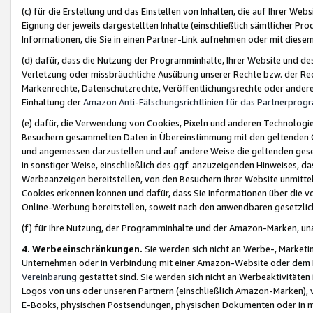
(c) für die Erstellung und das Einstellen von Inhalten, die auf Ihrer We
Eignung der jeweils dargestellten Inhalte (einschließlich sämtlicher 
Informationen, die Sie in einen Partner-Link aufnehmen oder mit diese
(d) dafür, dass die Nutzung der Programminhalte, Ihrer Website und des 
Verletzung oder missbräuchliche Ausübung unserer Rechte bzw. der Recht
Markenrechte, Datenschutzrechte, Veröffentlichungsrechte oder anderer
Einhaltung der
Amazon Anti-Fälschungsrichtlinien für das Partnerpro
(e) dafür, die Verwendung von Cookies, Pixeln und anderen Technologien
Besuchern gesammelten Daten in Übereinstimmung mit den geltenden Ge
und angemessen darzustellen und auf andere Weise die geltenden geset
in sonstiger Weise, einschließlich des ggf. anzuzeigenden Hinweises, d
Werbeanzeigen bereitstellen, von den Besuchern Ihrer Website unmitte
Cookies erkennen können und dafür, dass Sie Informationen über die v
Online-Werbung bereitstellen, soweit nach den anwendbaren gesetzlic
(f) für Ihre Nutzung, der Programminhalte und der Amazon-Marken, u
4. Werbeeinschränkungen.
Sie werden sich nicht an Werbe-, Market
Unternehmen oder in Verbindung mit einer Amazon-Website oder dem Pa
Vereinbarung
gestattet sind. Sie werden sich nicht an Werbeaktivitäten
Logos von uns oder unseren Partnern (einschließlich Amazon-Marken), 
E-Books, physischen Postsendungen, physischen Dokumenten oder in 