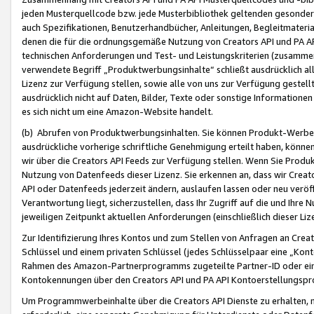
jeden Musterquellcode bzw. jede Musterbibliothek geltenden gesonder
auch Spezifikationen, Benutzerhandbücher, Anleitungen, Begleitmaterial
denen die für die ordnungsgemäße Nutzung von Creators API und PA A
technischen Anforderungen und Test- und Leistungskriterien (zusammen
verwendete Begriff „Produktwerbungsinhalte“ schließt ausdrücklich al
Lizenz zur Verfügung stellen, sowie alle von uns zur Verfügung gestel
ausdrücklich nicht auf Daten, Bilder, Texte oder sonstige Informatione
es sich nicht um eine Amazon-Website handelt.
(b) Abrufen von Produktwerbungsinhalten. Sie können Produkt-Werbein
ausdrückliche vorherige schriftliche Genehmigung erteilt haben, könn
wir über die Creators API Feeds zur Verfügung stellen. Wenn Sie Produk
Nutzung von Datenfeeds dieser Lizenz. Sie erkennen an, dass wir Creat
API oder Datenfeeds jederzeit ändern, auslaufen lassen oder neu veröffe
Verantwortung liegt, sicherzustellen, dass Ihr Zugriff auf die und Ihr
jeweiligen Zeitpunkt aktuellen Anforderungen (einschließlich dieser Liz
Zur Identifizierung Ihres Kontos und zum Stellen von Anfragen an Crea
Schlüssel und einem privaten Schlüssel (jedes Schlüsselpaar eine „Kon
Rahmen des Amazon-Partnerprogramms zugeteilte Partner-ID oder ein
Kontokennungen über den Creators API und PA API Kontoerstellungspro
Um Programmwerbeinhalte über die Creators API Dienste zu erhalten, m