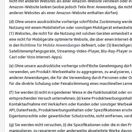
nicht mit anderen Websites als einer Amazon-Website verlinken oder i
Amazon-Website lenken (wobei jedoch Teile Ihrer Anwendung, die nich
anderen Websites als einer Amazon-Website enthalten dürfen).
(d) Ohne unsere ausdrückliche vorherige schriftliche Zustimmung werd
Nutzung mit einem Mobiltelefon oder sonstigen Mobilgerät entwickelt
(1) Websites, die nicht für die Nutzung mit solchen Geräten entwickelt
eine nicht für Mobilgeräte optimierte Website, die über einen Interne
in den
Richtlinie für Mobile Anwendungen
definiert, oder (3) Beistellge
Satellitenempfangsgeräte, Streaming-Video-Player, Blu-Ray-Player ode
Cast oder Vizio Internet-Apps).
(e) Ohne unsere ausdrückliche vorherige schriftliche Genehmigung dürfe
verwenden, um Produkt-Werbeinhalte zu aggregieren, zu analysieren, 
anderen Anwendungen, die für die Verwendung durch Personen oder Or
für die direkte Schulung oder Feinabstimmung eines maschinellen Lern
(f) Sie werden (i) nicht in irgendeiner Weise in die Funktionalität ode
entsprechenden Versuch unternehmen; (ii) keine Produktwerbungsinha
Kontaktaufnahme mit Verkäufern oder Kunden oder sonstiger Werbeaktiv
API, Datenfeeds, Produktwerbungsinhalten oder Spezifikationen erschei
Eigentumsrechte oder gewerblicher Schutzrechte, nicht entfernen, verd
(g) Sie werden nicht versuchen, (i) die Spezifikationen oder die in de
manipulieren, zu reparieren oder anderweitig abgeleitete Werke davon z