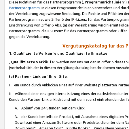
Diese Richtlinien für das Partnerprogramm („
Programmrichtlinien
“)
Partnerprogramm
; in diesen Programmrichtlinien verwendete und durch
der Vereinbarung zugewiesene Bedeutung. Die Rechte und Pflichten de
Partnerprogramm sowie Ziffer 3 der IP-Lizenz für das Partnerprogram
Einschränkung von Ziffer 6 Abs. (a) der Vereinbarung wird hiermit Fol
Partnerprogramm, die IP-Lizenz für das Partnerprogramm oder Ziffer 1
gegen die Vereinbarung.
Vergütungskatalog für das 
1. Qualifizierte Verkäufe und Qualifizierte Umsätze
„
Qualifizierte Verkäufe
“ werden von uns mit den in Ziffer 3 diese
(vorbehaltlich der in diesem Vergütungskatalog beschriebenen Ausnah
(a) Partner- Link auf Ihrer Site
:
i. ein Kunde durch Anklicken eines auf Ihrer Website platzierten Part
ii. während einer einzigen Internetsitzung eines der nachstehend unter (i)
Kunde den Partner-Link anklickt und mit dem zuerst eintretenden der f
A. Ablauf von 24 Stunden seit dem Klick,
B. der Kunde bestellt ein Produkt, mit Ausnahme eines digitalen P
Download einer Amazon Software oder Produkte, die unter dem N
Downloads“, „Amazon Coin“, „Kindle Books“, „Kindle Newspapers“, „