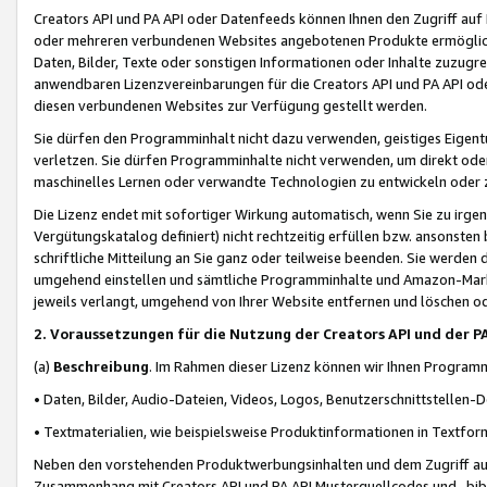
Creators API und PA API oder Datenfeeds können Ihnen den Zugriff auf D
oder mehreren verbundenen Websites angebotenen Produkte ermögliche
Daten, Bilder, Texte oder sonstigen Informationen oder Inhalte zuzugre
anwendbaren Lizenzvereinbarungen für die Creators API und PA API od
diesen verbundenen Websites zur Verfügung gestellt werden.
Sie dürfen den Programminhalt nicht dazu verwenden, geistiges Eigent
verletzen. Sie dürfen Programminhalte nicht verwenden, um direkt ode
maschinelles Lernen oder verwandte Technologien zu entwickeln oder zu
Die Lizenz endet mit sofortiger Wirkung automatisch, wenn Sie zu irg
Vergütungskatalog definiert) nicht rechtzeitig erfüllen bzw. ansonsten
schriftliche Mitteilung an Sie ganz oder teilweise beenden. Sie werden
umgehend einstellen und sämtliche Programminhalte und Amazon-Marke
jeweils verlangt, umgehend von Ihrer Website entfernen und löschen od
2. Voraussetzungen für die Nutzung der Creators API und der P
(a)
Beschreibung
. Im Rahmen dieser Lizenz können wir Ihnen Programmi
• Daten, Bilder, Audio-Dateien, Videos, Logos, Benutzerschnittstellen-
• Textmaterialien, wie beispielsweise Produktinformationen in Textfor
Neben den vorstehenden Produktwerbungsinhalten und dem Zugriff auf 
Zusammenhang mit Creators API und PA API Musterquellcodes und -bibli