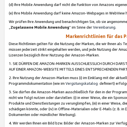
(d) Ihre Mobile Anwendung darf nicht die Funktion von Amazons eige
(e) Ihre Mobile Anwendung darf keine Amazon-Webpages in WebView 
Wir prüfen Ihre Anwendung und benachrichtigen Sie, ob sie angenomm
„
Zugelassene Mobile Anwendung
“ im Sinne der
Vereinbarung
.
Markenrichtlinien für das 
Diese Richtlinien gelten für die Nutzung der Marken, die wir Ihnen als 
müssen jederzeit strikt eingehalten werden, und jede Nutzung der Ama
Lizenzen bezüglich Ihrer Nutzung der Amazon-Marken.
1. SIE DÜRFEN DIE AMAZON-MARKEN AUSSCHLIESSLICH DURCH DARS
AUF EINER AMAZON-WEBSITE MITTELS EINES ENTSPRECHENDEN PART
2. Ihre Nutzung der Amazon-Marken muss (i) im Einklang mit der aktuells
Programmdokumentation (wie im
Vergütungskatalog
definiert) erfolg
3. Sie dürfen die Amazon-Marken ausschließlich für den in der Progr
nicht wie folgt nutzen oder darstellen: (i) in einer Weise, die ein Spo
Produkte und Dienstleistungen zu verunglimpfen, (iii) in einer Weise
schädigen könnte, oder (iv) in Offline-Materialien oder E-Mails (z. B.
Dokumenten oder mündlicher Werbung).
4. Wir werden Ihnen ein Bild bzw. Bilder der Amazon-Marken zur Verfüg