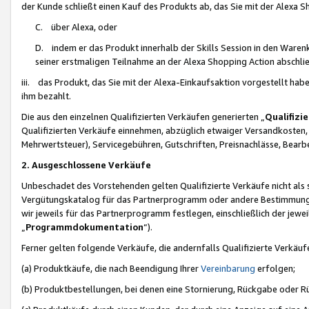
der Kunde schließt einen Kauf des Produkts ab, das Sie mit der Alexa 
C. über Alexa, oder
D. indem er das Produkt innerhalb der Skills Session in den Waren
seiner erstmaligen Teilnahme an der Alexa Shopping Action abschlie
iii. das Produkt, das Sie mit der Alexa-Einkaufsaktion vorgestellt ha
ihm bezahlt.
Die aus den einzelnen Qualifizierten Verkäufen generierten „
Qualifizi
Qualifizierten Verkäufe einnehmen, abzüglich etwaiger Versandkosten
Mehrwertsteuer), Servicegebühren, Gutschriften, Preisnachlässe, Bear
2. Ausgeschlossene Verkäufe
Unbeschadet des Vorstehenden gelten Qualifizierte Verkäufe nicht als
Vergütungskatalog für das Partnerprogramm oder andere Bestimmungen,
wir jeweils für das Partnerprogramm festlegen, einschließlich der jewe
„
Programmdokumentation
“).
Ferner gelten folgende Verkäufe, die andernfalls Qualifizierte Verkä
(a) Produktkäufe, die nach Beendigung Ihrer
Vereinbarung
erfolgen;
(b) Produktbestellungen, bei denen eine Stornierung, Rückgabe oder R