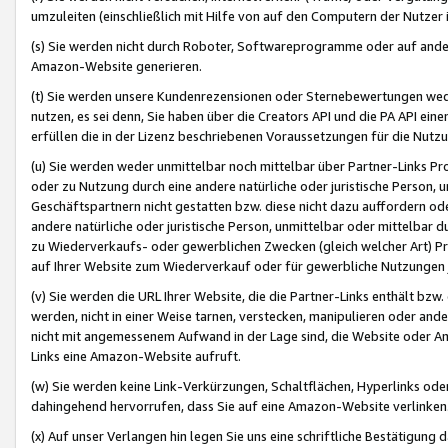
umzuleiten (einschließlich mit Hilfe von auf den Computern der Nutzer i
(s) Sie werden nicht durch Roboter, Softwareprogramme oder auf andere
Amazon-Website generieren.
(t) Sie werden unsere Kundenrezensionen oder Sternebewertungen wed
nutzen, es sei denn, Sie haben über die Creators API und die PA API e
erfüllen die in der Lizenz beschriebenen Voraussetzungen für die Nutzu
(u) Sie werden weder unmittelbar noch mittelbar über Partner-Links P
oder zu Nutzung durch eine andere natürliche oder juristische Person,
Geschäftspartnern nicht gestatten bzw. diese nicht dazu auffordern od
andere natürliche oder juristische Person, unmittelbar oder mittelbar
zu Wiederverkaufs- oder gewerblichen Zwecken (gleich welcher Art) 
auf Ihrer Website zum Wiederverkauf oder für gewerbliche Nutzungen 
(v) Sie werden die URL Ihrer Website, die die Partner-Links enthält b
werden, nicht in einer Weise tarnen, verstecken, manipulieren oder and
nicht mit angemessenem Aufwand in der Lage sind, die Website oder A
Links eine Amazon-Website aufruft.
(w) Sie werden keine Link-Verkürzungen, Schaltflächen, Hyperlinks ode
dahingehend hervorrufen, dass Sie auf eine Amazon-Website verlinken
(x) Auf unser Verlangen hin legen Sie uns eine schriftliche Bestätigung