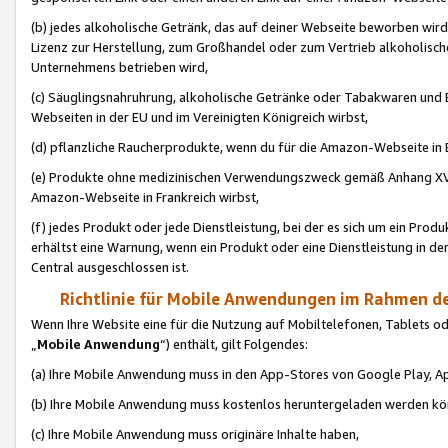
(b) jedes alkoholische Getränk, das auf deiner Webseite beworben wird
Lizenz zur Herstellung, zum Großhandel oder zum Vertrieb alkoholisch
Unternehmens betrieben wird,
(c) Säuglingsnahruhrung, alkoholische Getränke oder Tabakwaren und E
Webseiten in der EU und im Vereinigten Königreich wirbst,
(d) pflanzliche Raucherprodukte, wenn du für die Amazon-Webseite in B
(e) Produkte ohne medizinischen Verwendungszweck gemäß Anhang XVI 
Amazon-Webseite in Frankreich wirbst,
(f) jedes Produkt oder jede Dienstleistung, bei der es sich um ein Prod
erhältst eine Warnung, wenn ein Produkt oder eine Dienstleistung in de
Central ausgeschlossen ist.
Richtlinie für Mobile Anwendungen im Rahmen de
Wenn Ihre Website eine für die Nutzung auf Mobiltelefonen, Tablets 
„
Mobile Anwendung
“) enthält, gilt Folgendes:
(a) Ihre Mobile Anwendung muss in den App-Stores von Google Play, A
(b) Ihre Mobile Anwendung muss kostenlos heruntergeladen werden könn
(c) Ihre Mobile Anwendung muss originäre Inhalte haben,