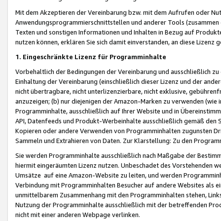
Mit dem Akzeptieren der Vereinbarung bzw. mit dem Aufrufen oder Nutz
Anwendungsprogrammierschnittstellen und anderer Tools (zusammen die
Texten und sonstigen Informationen und Inhalten in Bezug auf Produkte
nutzen können, erklären Sie sich damit einverstanden, an diese Lizenz 
1. Eingeschränkte Lizenz für Programminhalte
Vorbehaltlich der Bedingungen der Vereinbarung und ausschließlich z
Einhaltung der Vereinbarung (einschließlich dieser Lizenz und der ande
nicht übertragbare, nicht unterlizenzierbare, nicht exklusive, gebühren
anzuzeigen; (b) nur diejenigen der Amazon-Marken zu verwenden (wie in 
Programminhalte, ausschließlich auf Ihrer Website und in Übereinstimmu
API, Datenfeeds und Produkt-Werbeinhalte ausschließlich gemäß den Spe
Kopieren oder andere Verwenden von Programminhalten zugunsten Dri
Sammeln und Extrahieren von Daten. Zur Klarstellung: Zu den Program
Sie werden Programminhalte ausschließlich nach Maßgabe der Besti
hiermit eingeräumten Lizenz nutzen. Unbeschadet des Vorstehenden we
Umsätze auf eine Amazon-Website zu leiten, und werden Programminhal
Verbindung mit Programminhalten Besucher auf andere Websites als ein
unmittelbarem Zusammenhang mit den Programminhalten stehen, Links z
Nutzung der Programminhalte ausschließlich mit der betreffenden Pr
nicht mit einer anderen Webpage verlinken.