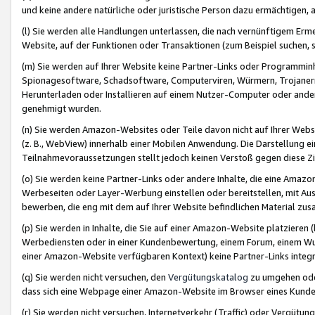
und keine andere natürliche oder juristische Person dazu ermächtigen, a
(l) Sie werden alle Handlungen unterlassen, die nach vernünftigem Erme
Website, auf der Funktionen oder Transaktionen (zum Beispiel suchen, s
(m) Sie werden auf Ihrer Website keine Partner-Links oder Programmin
Spionagesoftware, Schadsoftware, Computerviren, Würmern, Trojaner
Herunterladen oder Installieren auf einem Nutzer-Computer oder ande
genehmigt wurden.
(n) Sie werden Amazon-Websites oder Teile davon nicht auf Ihrer Websi
(z. B., WebView) innerhalb einer Mobilen Anwendung. Die Darstellung ein
Teilnahmevoraussetzungen stellt jedoch keinen Verstoß gegen diese Zif
(o) Sie werden keine Partner-Links oder andere Inhalte, die eine Am
Werbeseiten oder Layer-Werbung einstellen oder bereitstellen, mit Au
bewerben, die eng mit dem auf Ihrer Website befindlichen Material z
(p) Sie werden in Inhalte, die Sie auf einer Amazon-Website platzier
Werbediensten oder in einer Kundenbewertung, einem Forum, einem Wun
einer Amazon-Website verfügbaren Kontext) keine Partner-Links integr
(q) Sie werden nicht versuchen, den
Vergütungskatalog
zu umgehen oder
dass sich eine Webpage einer Amazon-Website im Browser eines Kunden 
(r) Sie werden nicht versuchen, Internetverkehr (Traffic) oder Vergü