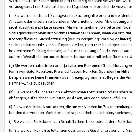
Werbeinhalte im Zusammenhang mit Suchergebnissen verwendet werden,
vorausgesetzt die Suchmaschine verfügt über entsprechende Ausschlu
(f) Sie werden nicht auf Schlagwörter, Suchbegriffe oder andere Ident
Amazon oder unseren verbundenen Unternehmen oder Abwandlungen bzw
nicht abschließende Liste unserer Marken entnehmen Sie bitte der Nich
Schlagwortauktionen auf Suchmaschinen teilnehmen, wenn die sich da
Kostenpflichtige Suchplatzierung (wie im
Vergütungskatalog
definiert
Suchmaschinen Links zur Verfügung stellen, damit Sie bei allgemeinen I
kostenfreien Suchergebnissen) auftauchen, solange Sie die
Vereinbaru
auf Ihre Website leiten und nicht unmittelbar oder mittelbar über eine
(g) Sie werden natürlichen oder juristischen Personen für die Nutzung 
Form von Geld, Rabatten, Preisnachlässen, Punkten, Spenden für Hilfs
beispielsweise keine Prämien- oder Treueprogramme auflegen, die Anrei
Partner-Links zu besuchen.
(h) Sie werden die Inhalte von elektronischen Formularen oder anderem M
abfangen, aufzeichnen, umleiten, auslesen, auslegen oder ausfüllen.
(i) Sie werden keine Kontodaten, die unsere Kunden im Zusammenhang 
Kunden der Amazon-Websites), abfragen, erheben, einholen, speichern,
(j) Sie werden Funktionen von Schaltflächen, Links oder andere Funkti
(k) Sie werden keine Bestellungen oder andere Geschäfte über eine Ama