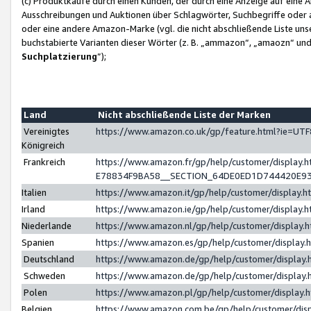
(c) Produktkäufe durch einen Kunden, der durch eine Anzeige auf eine 
Ausschreibungen und Auktionen über Schlagwörter, Suchbegriffe oder 
oder eine andere Amazon-Marke (vgl. die nicht abschließende Liste un
buchstabierte Varianten dieser Wörter (z. B. „ammazon“, „amaozn“ und „
Suchplatzierung
”);
Land
Nicht abschließende Liste der Marken
Vereinigtes
https://www.amazon.co.uk/gp/feature.html?ie=U
Königreich
Frankreich
https://www.amazon.fr/gp/help/customer/displa
E78834F9BA58__SECTION_64DE0ED1D744420E9
Italien
https://www.amazon.it/gp/help/customer/display
Irland
https://www.amazon.ie/gp/help/customer/displa
Niederlande
https://www.amazon.nl/gp/help/customer/display
Spanien
https://www.amazon.es/gp/help/customer/display
Deutschland
https://www.amazon.de/gp/help/customer/displa
Schweden
https://www.amazon.de/gp/help/customer/displa
Polen
https://www.amazon.pl/gp/help/customer/display
Belgien
https://www.amazon.com.be/gp/help/customer/d