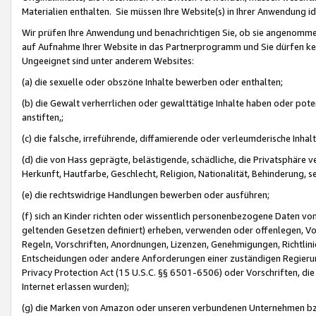
Materialien enthalten. Sie müssen Ihre Website(s) in Ihrer Anwendung ide
Wir prüfen Ihre Anwendung und benachrichtigen Sie, ob sie angenommen
auf Aufnahme Ihrer Website in das Partnerprogramm und Sie dürfen kei
Ungeeignet sind unter anderem Websites:
(a) die sexuelle oder obszöne Inhalte bewerben oder enthalten;
(b) die Gewalt verherrlichen oder gewalttätige Inhalte haben oder pot
anstiften,;
(c) die falsche, irreführende, diffamierende oder verleumderische Inha
(d) die von Hass geprägte, belästigende, schädliche, die Privatsphäre v
Herkunft, Hautfarbe, Geschlecht, Religion, Nationalität, Behinderung, 
(e) die rechtswidrige Handlungen bewerben oder ausführen;
(f) sich an Kinder richten oder wissentlich personenbezogene Daten vo
geltenden Gesetzen definiert) erheben, verwenden oder offenlegen, Vo
Regeln, Vorschriften, Anordnungen, Lizenzen, Genehmigungen, Richtlini
Entscheidungen oder andere Anforderungen einer zuständigen Regierung
Privacy Protection Act (15 U.S.C. §§ 6501-6506) oder Vorschriften, di
Internet erlassen wurden);
(g) die Marken von Amazon oder unseren verbundenen Unternehmen b