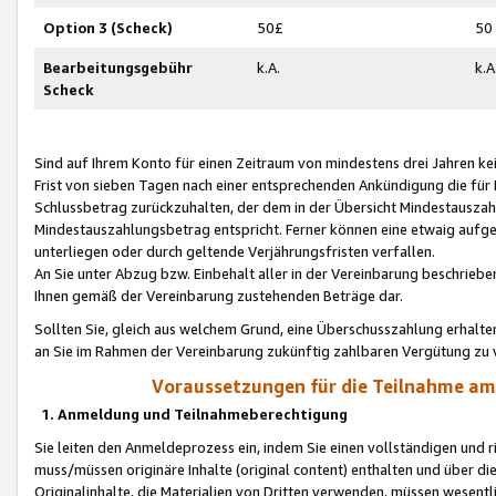
Option 3 (Scheck)
50£
50
Bearbeitungsgebühr
k.A.
k.A
Scheck
Sind auf Ihrem Konto für einen Zeitraum von mindestens drei Jahren kein
Frist von sieben Tagen nach einer entsprechenden Ankündigung die für
Schlussbetrag zurückzuhalten, der dem in der Übersicht Mindestausz
Mindestauszahlungsbetrag entspricht. Ferner können eine etwaig aufg
unterliegen oder durch geltende Verjährungsfristen verfallen.
An Sie unter Abzug bzw. Einbehalt aller in der Vereinbarung beschrieb
Ihnen gemäß der Vereinbarung zustehenden Beträge dar.
Sollten Sie, gleich aus welchem Grund, eine Überschusszahlung erhalte
an Sie im Rahmen der Vereinbarung zukünftig zahlbaren Vergütung zu 
Voraussetzungen für die Teilnahme a
1. Anmeldung und Teilnahmeberechtigung
Sie leiten den Anmeldeprozess ein, indem Sie einen vollständigen und 
muss/müssen originäre Inhalte (original content) enthalten und über d
Originalinhalte, die Materialien von Dritten verwenden, müssen wese