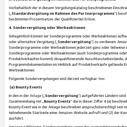
Vorbehaltlich der in diesem Vergütungskatalog beschriebenen Einschr
(„
Standardvergütung im Rahmen des Partnerprogramms
“) besc
bestimmten Prozentsatzes der Qualifizierten Erlöse.
4. Sondervergütung oder Werbeaktionen
Gelegentlich können wir Sonderprogramme oder Werbeaktionen auflegen,
oder alternative Vergütung („
Sondervergütung
”) zu verdienen. Amazo
Sonderprogramme oder Werbeaktionen jederzeit ganz oder teilweise einz
Sonderprogramme oder Werbeaktionen (auch Sonderprogramme oder We
Produktverkäufen kommt) disqualifizierende Ausschlusstatbestände, di
Programmdokumentation im Hinblick auf Produktverkäufe geltende E
Werbeaktionen.
Folgende Sondervergütungen sind derzeit verfügbar:
hier
.
(a) Bounty Events
In den in der
Anlage
(„
Sondervergütung
“) aufgeführten Ländern sind
Zusammenhang mit „
Bounty Events
“ die in dieser Ziffer 4 (a) besch
Bounty Event wie in der Anlage beschrieben anspruchsberechtigt sein mu
teilnehmende Startseite einer Amazon-Website aufruft und (2) der Kun
ausführt.
Amazon zahlt keine Sondervergütung, wenn das zugrundeliegende Boun