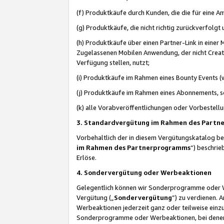
(f) Produktkäufe durch Kunden, die die für eine
(g) Produktkäufe, die nicht richtig zurückverfolg
(h) Produktkäufe über einen Partner-Link in einer
Zugelassenen Mobilen Anwendung, der nicht Creator
Verfügung stellen, nutzt;
(i) Produktkäufe im Rahmen eines Bounty Events (w
(j) Produktkäufe im Rahmen eines Abonnements, so
(k) alle Vorabveröffentlichungen oder Vorbestellu
3. Standardvergütung im Rahmen des Part
Vorbehaltlich der in diesem Vergütungskatalog b
im Rahmen des Partnerprogramms
“) beschri
Erlöse.
4. Sondervergütung oder Werbeaktionen
Gelegentlich können wir Sonderprogramme oder Wer
Vergütung („
Sondervergütung
”) zu verdienen. 
Werbeaktionen jederzeit ganz oder teilweise einz
Sonderprogramme oder Werbeaktionen, bei denen e