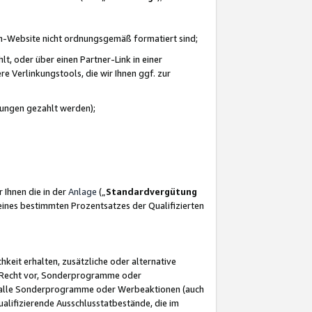
azon-Website nicht ordnungsgemäß formatiert sind;
, oder über einen Partner-Link in einer
e Verlinkungstools, die wir Ihnen ggf. zur
ütungen gezahlt werden);
 Ihnen die in der
Anlage
(„
Standardvergütung
ines bestimmten Prozentsatzes der Qualifizierten
eit erhalten, zusätzliche oder alternative
as Recht vor, Sonderprogramme oder
für alle Sonderprogramme oder Werbeaktionen (auch
lifizierende Ausschlusstatbestände, die im