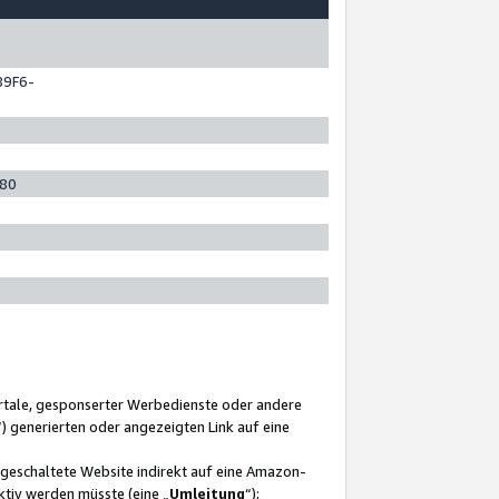
89F6-
280
ortale, gesponserter Werbedienste oder andere
“) generierten oder angezeigten Link auf eine
ngeschaltete Website indirekt auf eine Amazon-
ktiv werden müsste (eine „
Umleitung
“);