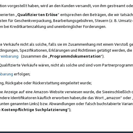
ktion vorgestellt haben, wird an den Kunden versandt, von ihm gestreamt od
erierten „
Qualifizierten Erlöse
“ entsprechen den Beträgen, die wir tatsäch
sten für Geschenkverpackung, Bearbeitungsgebühren, Steuern (z. B. Umsatz-
en bei Kreditkartenzahlung und uneinbringlicher Forderungen.
e Verkäufe nicht als solche, falls sie im Zusammenhang mit einem Verstoß 
ungen, Spezifikationen, Erklärungen und Richtlinien getätigt werden, die 
reinbarung
(zusammen die „
Programmdokumentation
“).
 Qualifizierte Verkäufe wären, nicht als solche und sind vom Partnerprogra
nbarung
erfolgen;
ung, Rückgabe oder Rückerstattung eingeleitet wurde;
ine Anzeige auf eine Amazon-Website verwiesen wurde, die Sieeinschließlich
ndere Identifikatoren käuflich erworben haben,die das Wort „amazon“ oder 
e unten genannten Links) bzw. Abwandlungen oder falsch buchstabierte Varia
e Kostenpflichtige Suchplatzierung
”);