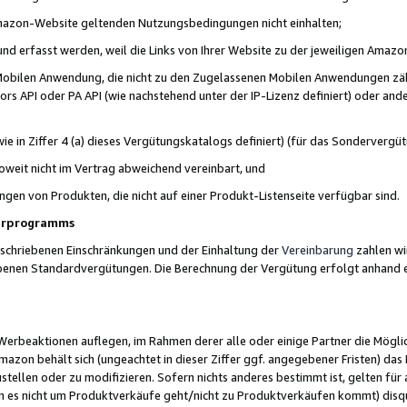
 Amazon-Website geltenden Nutzungsbedingungen nicht einhalten;
t und erfasst werden, weil die Links von Ihrer Website zu der jeweiligen Am
 Mobilen Anwendung, die nicht zu den Zugelassenen Mobilen Anwendungen zählt
s API oder PA API (wie nachstehend unter der IP-Lizenz definiert) oder ander
ie in Ziffer 4 (a) dieses Vergütungskatalogs definiert) (für das Sonderverg
weit nicht im Vertrag abweichend vereinbart, und
ngen von Produkten, die nicht auf einer Produkt-Listenseite verfügbar sind.
nerprogramms
eschriebenen Einschränkungen und der Einhaltung der
Vereinbarung
zahlen wir
ebenen Standardvergütungen. Die Berechnung der Vergütung erfolgt anhand e
beaktionen auflegen, im Rahmen derer alle oder einige Partner die Möglichk
Amazon behält sich (ungeachtet in dieser Ziffer ggf. angegebener Fristen) d
ustellen oder zu modifizieren. Sofern nichts anderes bestimmt ist, gelten 
s nicht um Produktverkäufe geht/nicht zu Produktverkäufen kommt) disqua