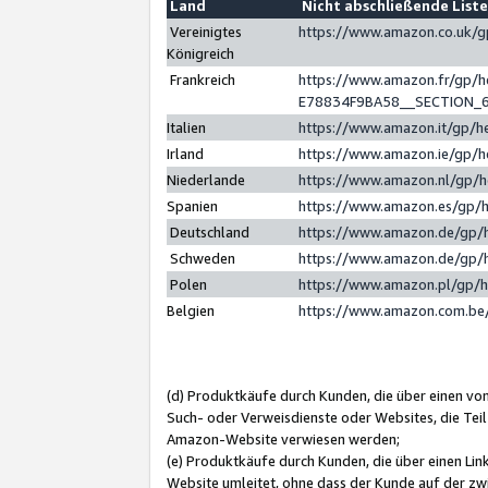
Land
Nicht abschließende List
Vereinigtes
https://www.amazon.co.uk/
Königreich
Frankreich
https://www.amazon.fr/gp/
E78834F9BA58__SECTION_
Italien
https://www.amazon.it/gp/h
Irland
https://www.amazon.ie/gp/
Niederlande
https://www.amazon.nl/gp/
Spanien
https://www.amazon.es/gp/
Deutschland
https://www.amazon.de/gp/
Schweden
https://www.amazon.de/gp/
Polen
https://www.amazon.pl/gp/
Belgien
https://www.amazon.com.be
(d) Produktkäufe durch Kunden, die über einen vo
Such- oder Verweisdienste oder Websites, die Teil
Amazon-Website verwiesen werden;
(e) Produktkäufe durch Kunden, die über einen Li
Website umleitet, ohne dass der Kunde auf der zw