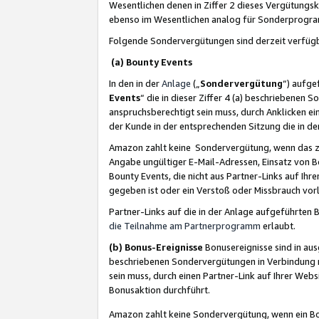
Wesentlichen denen in Ziffer 2 dieses Vergütung
ebenso im Wesentlichen analog für Sonderprogr
Folgende Sondervergütungen sind derzeit verfüg
(a) Bounty Events
In den in der
Anlage
(„
Sondervergütung
“) aufge
Events
“ die in dieser Ziffer 4 (a) beschriebenen 
anspruchsberechtigt sein muss, durch Anklicken ei
der Kunde in der entsprechenden Sitzung die in d
Amazon zahlt keine Sondervergütung, wenn das z
Angabe ungültiger E-Mail-Adressen, Einsatz von B
Bounty Events, die nicht aus Partner-Links auf Ihre
gegeben ist oder ein Verstoß oder Missbrauch vorl
Partner-Links auf die in der Anlage aufgeführte
die Teilnahme am Partnerprogramm
erlaubt.
(b) Bonus-Ereignisse
Bonusereignisse sind in au
beschriebenen Sondervergütungen in Verbindung m
sein muss, durch einen Partner-Link auf Ihrer We
Bonusaktion durchführt.
Amazon zahlt keine Sondervergütung, wenn ein Bon