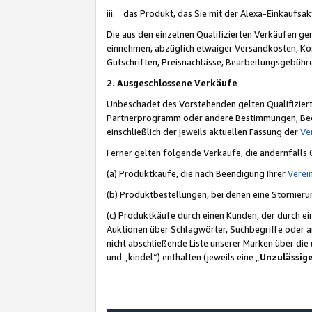
iii. das Produkt, das Sie mit der Alexa-Einkaufsa
Die aus den einzelnen Qualifizierten Verkäufen gen
einnehmen, abzüglich etwaiger Versandkosten, Ko
Gutschriften, Preisnachlässe, Bearbeitungsgebühr
2. Ausgeschlossene Verkäufe
Unbeschadet des Vorstehenden gelten Qualifiziert
Partnerprogramm oder andere Bestimmungen, Beding
einschließlich der jeweils aktuellen Fassung der
Ve
Ferner gelten folgende Verkäufe, die andernfalls
(a) Produktkäufe, die nach Beendigung Ihrer
Verei
(b) Produktbestellungen, bei denen eine Stornier
(c) Produktkäufe durch einen Kunden, der durch e
Auktionen über Schlagwörter, Suchbegriffe oder a
nicht abschließende Liste unserer Marken über di
und „kindel“) enthalten (jeweils eine „
Unzulässig