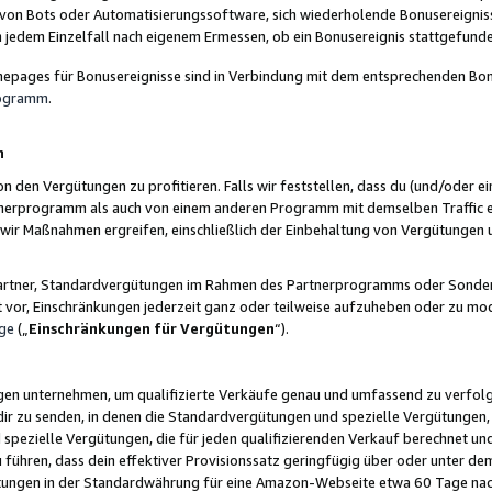
 von Bots oder Automatisierungssoftware, sich wiederholende Bonusereignisse
n jedem Einzelfall nach eigenem Ermessen, ob ein Bonusereignis stattgefund
epages für Bonusereignisse sind in Verbindung mit dem entsprechenden Bonu
rogramm
.
n
den Vergütungen zu profitieren. Falls wir feststellen, dass du (und/oder ein
erprogramm als auch von einem anderen Programm mit demselben Traffic ei
n wir Maßnahmen ergreifen, einschließlich der Einbehaltung von Vergütunge
r Partner, Standardvergütungen im Rahmen des Partnerprogramms oder Sonde
ht vor, Einschränkungen jederzeit ganz oder teilweise aufzuheben oder zu mod
ge
(„
Einschränkungen für Vergütungen
“).
ngen unternehmen, um qualifizierte Verkäufe genau und umfassend zu verfol
dir zu senden, in denen die Standardvergütungen und spezielle Vergütungen, 
pezielle Vergütungen, die für jeden qualifizierenden Verkauf berechnet un
 führen, dass dein effektiver Provisionssatz geringfügig über oder unter dem
ungen in der Standardwährung für eine Amazon-Webseite etwa 60 Tage nach