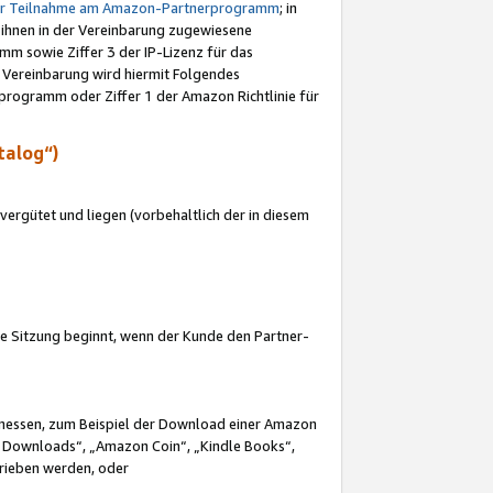
ur Teilnahme am Amazon-Partnerprogramm
; in
 ihnen in der Vereinbarung zugewiesene
m sowie Ziffer 3 der IP-Lizenz für das
 Vereinbarung wird hiermit Folgendes
programm oder Ziffer 1 der Amazon Richtlinie für
talog“)
ergütet und liegen (vorbehaltlich der in diesem
i die Sitzung beginnt, wenn der Kunde den Partner-
Ermessen, zum Beispiel der Download einer Amazon
 Downloads“, „Amazon Coin“, „Kindle Books“,
trieben werden, oder