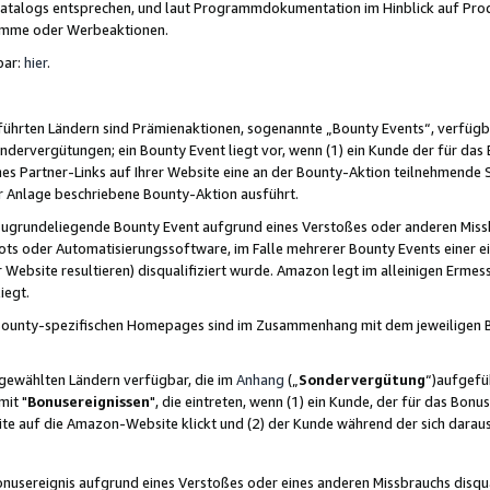
skatalogs entsprechen, und laut Programmdokumentation im Hinblick auf Pr
amme oder Werbeaktionen.
bar:
hier
.
führten Ländern sind Prämienaktionen, sogenannte „Bounty Events“, verfügb
Sondervergütungen; ein Bounty Event liegt vor, wenn (1) ein Kunde der für da
nes Partner-Links auf Ihrer Website eine an der Bounty-Aktion teilnehmende 
er Anlage beschriebene Bounty-Aktion ausführt.
ugrundeliegende Bounty Event aufgrund eines Verstoßes oder anderen Miss
ots oder Automatisierungssoftware, im Falle mehrerer Bounty Events einer e
r Website resultieren) disqualifiziert wurde. Amazon legt im alleinigen Ermess
iegt.
n Bounty-spezifischen Homepages sind im Zusammenhang mit dem jeweiligen
sgewählten Ländern verfügbar, die im
Anhang
(„
Sondervergütung
“)aufgefüh
it "
Bonusereignissen
", die eintreten, wenn (1) ein Kunde, der für das Bon
bsite auf die Amazon-Website klickt und (2) der Kunde während der sich dar
usereignis aufgrund eines Verstoßes oder eines anderen Missbrauchs disqua