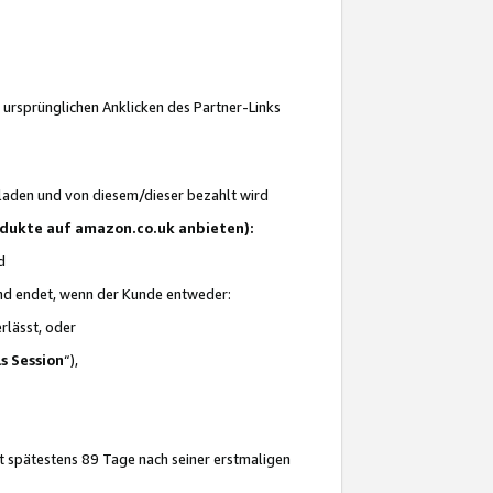
 ursprünglichen Anklicken des Partner-Links
laden und von diesem/dieser bezahlt wird
rodukte auf amazon.co.uk anbieten):
d
 und endet, wenn der Kunde entweder:
erlässt, oder
ls Session
“),
t spätestens 89 Tage nach seiner erstmaligen