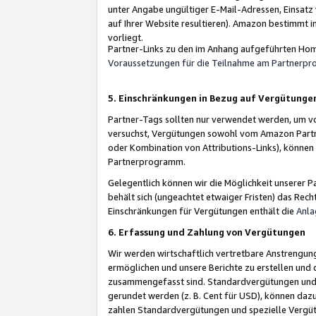
unter Angabe ungültiger E-Mail-Adressen, Einsatz
auf Ihrer Website resultieren). Amazon bestimmt i
vorliegt.
Partner-Links zu den im Anhang aufgeführten Hom
Voraussetzungen für die Teilnahme am Partnerp
5. Einschränkungen in Bezug auf Vergütunge
Partner-Tags sollten nur verwendet werden, um von 
versuchst, Vergütungen sowohl vom Amazon Partn
oder Kombination von Attributions-Links), könne
Partnerprogramm.
Gelegentlich können wir die Möglichkeit unsere
behält sich (ungeachtet etwaiger Fristen) das Rec
Einschränkungen für Vergütungen enthält die
Anla
6. Erfassung und Zahlung von Vergütungen
Wir werden wirtschaftlich vertretbare Anstrengu
ermöglichen und unsere Berichte zu erstellen und 
zusammengefasst sind. Standardvergütungen und s
gerundet werden (z. B. Cent für USD), können dazu
zahlen Standardvergütungen und spezielle Vergüt