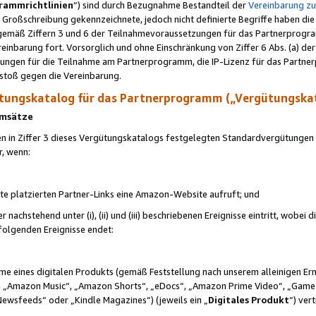
rammrichtlinien
“) sind durch Bezugnahme Bestandteil der
Vereinbarung z
Großschreibung gekennzeichnete, jedoch nicht definierte Begriffe haben die
 gemäß Ziffern 3 und 6 der Teilnahmevoraussetzungen für das Partnerprogram
nbarung fort. Vorsorglich und ohne Einschränkung von Ziffer 6 Abs. (a) der
ungen für die Teilnahme am Partnerprogramm, die IP-Lizenz für das Partner
rstoß gegen die Vereinbarung.
ungskatalog für das Partnerprogramm („Vergütungska
 Umsätze
n in Ziffer 3 dieses Vergütungskatalogs festgelegten Standardvergütungen v
r, wenn:
ite platzierten Partner-Links eine Amazon-Website aufruft; und
r nachstehend unter (i), (ii) und (iii) beschriebenen Ereignisse eintritt, wobe
 folgenden Ereignisse endet:
hme eines digitalen Produkts (gemäß Feststellung nach unserem alleinigen 
 „Amazon Music“, „Amazon Shorts“, „eDocs“, „Amazon Prime Video“, „Game
Newsfeeds“ oder „Kindle Magazines“) (jeweils ein „
Digitales Produkt
“) ver