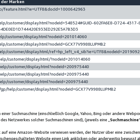
e der Marken
gp/feature.html?ie=UTF8&docId=1000642963
help/customer/display.html?nodeId=548524#GUID-602FA6E8-D724-4317-
64DE0ED1D744420E933ED292E5A7B3D3
elp/customer/display.html?nodeId=201014060
help/customer/display.html?nodeId=GCX77V9988LUPMB2
help/customer/display.html/ref=hp_left_v4_sib?ie=UTF8&nodeId=201909
help/customer/display.html/?nodeId=201014060
help/customer/display.html?nodeId=200975440
help/customer/display.html?nodeId=200975440
help/customer/display.html?nodeId=200975440
/gp/help/customer/display.html?nodeId=GCX77V9988LUPMB2
n einer Suchmaschine (einschließlich Google, Yahoo, Bing oder andere Webp
 des Netzwerkes solcher Suchmaschinen sind), (jeweils eine „
Suchmaschine
nk auf eine Amazon-Website verwiesen werden, der Nutzer über eine zwische
ischengeschalteten Website einen Link anklicken oder anderweitig bewusst a