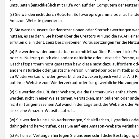
umzuleiten (einschließlich mit Hilfe von auf den Computern der Nutzer i
(s) Sie werden nicht durch Roboter, Softwareprogramme oder auf andere
Amazon-Website generieren.
(t) Sie werden unsere Kundenrezensionen oder Sternebewertungen wed
nutzen, es sei denn, Sie haben über die Creators API und die PA API e
erfüllen die in der Lizenz beschriebenen Voraussetzungen für die Nutzu
(u) Sie werden weder unmittelbar noch mittelbar über Partner-Links P
oder zu Nutzung durch eine andere natürliche oder juristische Person,
Geschäftspartnern nicht gestatten bzw. diese nicht dazu auffordern od
andere natürliche oder juristische Person, unmittelbar oder mittelbar
zu Wiederverkaufs- oder gewerblichen Zwecken (gleich welcher Art) 
auf Ihrer Website zum Wiederverkauf oder für gewerbliche Nutzungen 
(v) Sie werden die URL Ihrer Website, die die Partner-Links enthält b
werden, nicht in einer Weise tarnen, verstecken, manipulieren oder and
nicht mit angemessenem Aufwand in der Lage sind, die Website oder A
Links eine Amazon-Website aufruft.
(w) Sie werden keine Link-Verkürzungen, Schaltflächen, Hyperlinks ode
dahingehend hervorrufen, dass Sie auf eine Amazon-Website verlinken
(x) Auf unser Verlangen hin legen Sie uns eine schriftliche Bestätigung