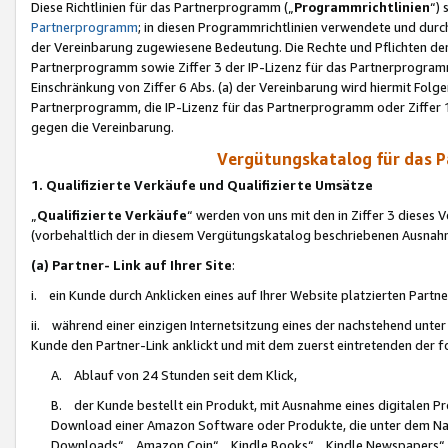
Diese Richtlinien für das Partnerprogramm („
Programmrichtlinien
“)
Partnerprogramm
; in diesen Programmrichtlinien verwendete und durch
der Vereinbarung zugewiesene Bedeutung. Die Rechte und Pflichten de
Partnerprogramm sowie Ziffer 3 der IP-Lizenz für das Partnerprogram
Einschränkung von Ziffer 6 Abs. (a) der Vereinbarung wird hiermit Fol
Partnerprogramm, die IP-Lizenz für das Partnerprogramm oder Ziffer 1
gegen die Vereinbarung.
Vergütungskatalog für das 
1. Qualifizierte Verkäufe und Qualifizierte Umsätze
„
Qualifizierte Verkäufe
“ werden von uns mit den in Ziffer 3 diese
(vorbehaltlich der in diesem Vergütungskatalog beschriebenen Ausnah
(a) Partner- Link auf Ihrer Site
:
i. ein Kunde durch Anklicken eines auf Ihrer Website platzierten Part
ii. während einer einzigen Internetsitzung eines der nachstehend unter (i)
Kunde den Partner-Link anklickt und mit dem zuerst eintretenden der f
A. Ablauf von 24 Stunden seit dem Klick,
B. der Kunde bestellt ein Produkt, mit Ausnahme eines digitalen P
Download einer Amazon Software oder Produkte, die unter dem N
Downloads“, „Amazon Coin“, „Kindle Books“, „Kindle Newspapers“, „