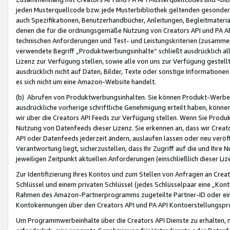
jeden Musterquellcode bzw. jede Musterbibliothek geltenden gesonder
auch Spezifikationen, Benutzerhandbücher, Anleitungen, Begleitmaterial
denen die für die ordnungsgemäße Nutzung von Creators API und PA A
technischen Anforderungen und Test- und Leistungskriterien (zusammen
verwendete Begriff „Produktwerbungsinhalte“ schließt ausdrücklich al
Lizenz zur Verfügung stellen, sowie alle von uns zur Verfügung gestel
ausdrücklich nicht auf Daten, Bilder, Texte oder sonstige Informatione
es sich nicht um eine Amazon-Website handelt.
(b) Abrufen von Produktwerbungsinhalten. Sie können Produkt-Werbein
ausdrückliche vorherige schriftliche Genehmigung erteilt haben, könn
wir über die Creators API Feeds zur Verfügung stellen. Wenn Sie Produk
Nutzung von Datenfeeds dieser Lizenz. Sie erkennen an, dass wir Creat
API oder Datenfeeds jederzeit ändern, auslaufen lassen oder neu veröffe
Verantwortung liegt, sicherzustellen, dass Ihr Zugriff auf die und Ihr
jeweiligen Zeitpunkt aktuellen Anforderungen (einschließlich dieser Liz
Zur Identifizierung Ihres Kontos und zum Stellen von Anfragen an Crea
Schlüssel und einem privaten Schlüssel (jedes Schlüsselpaar eine „Kon
Rahmen des Amazon-Partnerprogramms zugeteilte Partner-ID oder ein
Kontokennungen über den Creators API und PA API Kontoerstellungspro
Um Programmwerbeinhalte über die Creators API Dienste zu erhalten, m