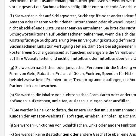
Werbeinhalte im Zusammenhang mit Suchergebnissen verwendet werden,
vorausgesetzt die Suchmaschine verfügt über entsprechende Ausschlu
(f) Sie werden nicht auf Schlagwörter, Suchbegriffe oder andere Ident
Amazon oder unseren verbundenen Unternehmen oder Abwandlungen bzw
nicht abschließende Liste unserer Marken entnehmen Sie bitte der Nich
Schlagwortauktionen auf Suchmaschinen teilnehmen, wenn die sich da
Kostenpflichtige Suchplatzierung (wie im
Vergütungskatalog
definiert
Suchmaschinen Links zur Verfügung stellen, damit Sie bei allgemeinen I
kostenfreien Suchergebnissen) auftauchen, solange Sie die
Vereinbaru
auf Ihre Website leiten und nicht unmittelbar oder mittelbar über eine
(g) Sie werden natürlichen oder juristischen Personen für die Nutzung 
Form von Geld, Rabatten, Preisnachlässen, Punkten, Spenden für Hilfs
beispielsweise keine Prämien- oder Treueprogramme auflegen, die Anrei
Partner-Links zu besuchen.
(h) Sie werden die Inhalte von elektronischen Formularen oder anderem M
abfangen, aufzeichnen, umleiten, auslesen, auslegen oder ausfüllen.
(i) Sie werden keine Kontodaten, die unsere Kunden im Zusammenhang 
Kunden der Amazon-Websites), abfragen, erheben, einholen, speichern,
(j) Sie werden Funktionen von Schaltflächen, Links oder andere Funkti
(k) Sie werden keine Bestellungen oder andere Geschäfte über eine Ama