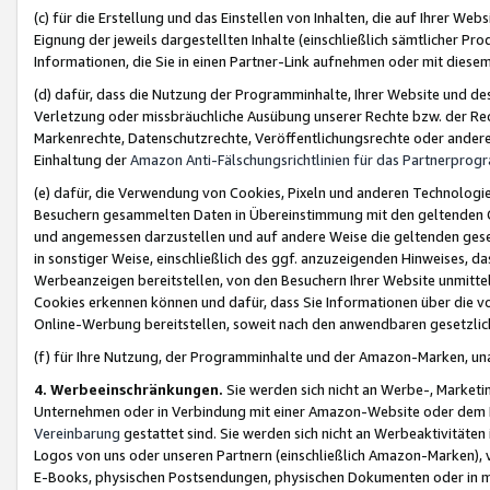
(c) für die Erstellung und das Einstellen von Inhalten, die auf Ihrer We
Eignung der jeweils dargestellten Inhalte (einschließlich sämtlicher 
Informationen, die Sie in einen Partner-Link aufnehmen oder mit diese
(d) dafür, dass die Nutzung der Programminhalte, Ihrer Website und des 
Verletzung oder missbräuchliche Ausübung unserer Rechte bzw. der Recht
Markenrechte, Datenschutzrechte, Veröffentlichungsrechte oder anderer
Einhaltung der
Amazon Anti-Fälschungsrichtlinien für das Partnerpro
(e) dafür, die Verwendung von Cookies, Pixeln und anderen Technologien
Besuchern gesammelten Daten in Übereinstimmung mit den geltenden Ge
und angemessen darzustellen und auf andere Weise die geltenden geset
in sonstiger Weise, einschließlich des ggf. anzuzeigenden Hinweises, d
Werbeanzeigen bereitstellen, von den Besuchern Ihrer Website unmitte
Cookies erkennen können und dafür, dass Sie Informationen über die v
Online-Werbung bereitstellen, soweit nach den anwendbaren gesetzlic
(f) für Ihre Nutzung, der Programminhalte und der Amazon-Marken, u
4. Werbeeinschränkungen.
Sie werden sich nicht an Werbe-, Market
Unternehmen oder in Verbindung mit einer Amazon-Website oder dem Pa
Vereinbarung
gestattet sind. Sie werden sich nicht an Werbeaktivitäten
Logos von uns oder unseren Partnern (einschließlich Amazon-Marken), 
E-Books, physischen Postsendungen, physischen Dokumenten oder in 