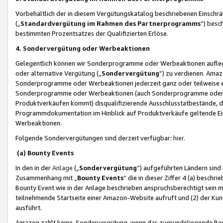
Vorbehaltlich der in diesem Vergütungskatalog beschriebenen Einschr
(„
Standardvergütung im Rahmen des Partnerprogramms
“) besc
bestimmten Prozentsatzes der Qualifizierten Erlöse.
4. Sondervergütung oder Werbeaktionen
Gelegentlich können wir Sonderprogramme oder Werbeaktionen auflegen,
oder alternative Vergütung („
Sondervergütung
”) zu verdienen. Amazo
Sonderprogramme oder Werbeaktionen jederzeit ganz oder teilweise einz
Sonderprogramme oder Werbeaktionen (auch Sonderprogramme oder We
Produktverkäufen kommt) disqualifizierende Ausschlusstatbestände, di
Programmdokumentation im Hinblick auf Produktverkäufe geltende E
Werbeaktionen.
Folgende Sondervergütungen sind derzeit verfügbar:
hier
.
(a) Bounty Events
In den in der
Anlage
(„
Sondervergütung
“) aufgeführten Ländern sind
Zusammenhang mit „
Bounty Events
“ die in dieser Ziffer 4 (a) besch
Bounty Event wie in der Anlage beschrieben anspruchsberechtigt sein mu
teilnehmende Startseite einer Amazon-Website aufruft und (2) der Kun
ausführt.
Amazon zahlt keine Sondervergütung, wenn das zugrundeliegende Boun