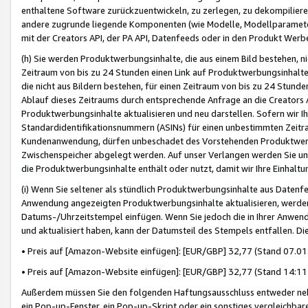
enthaltene Software zurückzuentwickeln, zu zerlegen, zu dekompilier
andere zugrunde liegende Komponenten (wie Modelle, Modellparameter
mit der Creators API, der PA API, Datenfeeds oder in den Produkt Werb
(h) Sie werden Produktwerbungsinhalte, die aus einem Bild bestehen, ni
Zeitraum von bis zu 24 Stunden einen Link auf Produktwerbungsinhalte
die nicht aus Bildern bestehen, für einen Zeitraum von bis zu 24 Stund
Ablauf dieses Zeitraums durch entsprechende Anfrage an die Creators 
Produktwerbungsinhalte aktualisieren und neu darstellen. Sofern wir Ih
Standardidentifikationsnummern (ASINs) für einen unbestimmten Zeitra
Kundenanwendung, dürfen unbeschadet des Vorstehenden Produktwerbu
Zwischenspeicher abgelegt werden. Auf unser Verlangen werden Sie un
die Produktwerbungsinhalte enthält oder nutzt, damit wir Ihre Einhalt
(i) Wenn Sie seltener als stündlich Produktwerbungsinhalte aus Datenfe
Anwendung angezeigten Produktwerbungsinhalte aktualisieren, werden 
Datums-/Uhrzeitstempel einfügen. Wenn Sie jedoch die in Ihrer Anwe
und aktualisiert haben, kann der Datumsteil des Stempels entfallen. Dies
• Preis auf [Amazon-Website einfügen]: [EUR/GBP] 32,77 (Stand 07.01.
• Preis auf [Amazon-Website einfügen]: [EUR/GBP] 32,77 (Stand 14:11 
Außerdem müssen Sie den folgenden Haftungsausschluss entweder neb
ein Pop-up-Fenster, ein Pop-up-Skript oder ein sonstiges vergleichba