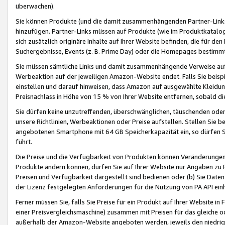
überwachen).
Sie können Produkte (und die damit zusammenhängenden Partner-Links)
hinzufügen. Partner-Links müssen auf Produkte (wie im Produktkatalog de
sich zusätzlich originäre Inhalte auf Ihrer Website befinden, die für 
Suchergebnisse, Events (z. B. Prime Day) oder die Homepages bestimmte
Sie müssen sämtliche Links und damit zusammenhängende Verweise auf z
Werbeaktion auf der jeweiligen Amazon-Website endet. Falls Sie beisp
einstellen und darauf hinweisen, dass Amazon auf ausgewählte Kleidun
Preisnachlass in Höhe von 15 % von Ihrer Website entfernen, sobald di
Sie dürfen keine unzutreffenden, überschwänglichen, täuschenden od
unsere Richtlinien, Werbeaktionen oder Preise aufstellen. Stellen Sie 
angebotenen Smartphone mit 64 GB Speicherkapazität ein, so dürfen S
führt.
Die Preise und die Verfügbarkeit von Produkten können Veränderungen 
Produkte ändern können, dürfen Sie auf Ihrer Website nur Angaben zu P
Preisen und Verfügbarkeit dargestellt sind bedienen oder (b) Sie Daten
der Lizenz festgelegten Anforderungen für die Nutzung von PA API einh
Ferner müssen Sie, falls Sie Preise für ein Produkt auf Ihrer Website in 
einer Preisvergleichsmaschine) zusammen mit Preisen für das gleiche o
außerhalb der Amazon-Website angeboten werden, jeweils den niedrigst