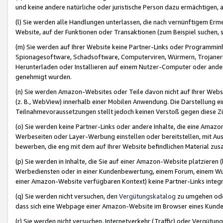
und keine andere natürliche oder juristische Person dazu ermächtigen, a
(l) Sie werden alle Handlungen unterlassen, die nach vernünftigem Erme
Website, auf der Funktionen oder Transaktionen (zum Beispiel suchen, s
(m) Sie werden auf Ihrer Website keine Partner-Links oder Programmin
Spionagesoftware, Schadsoftware, Computerviren, Würmern, Trojaner
Herunterladen oder Installieren auf einem Nutzer-Computer oder ande
genehmigt wurden.
(n) Sie werden Amazon-Websites oder Teile davon nicht auf Ihrer Websi
(z. B., WebView) innerhalb einer Mobilen Anwendung. Die Darstellung ein
Teilnahmevoraussetzungen stellt jedoch keinen Verstoß gegen diese Zif
(o) Sie werden keine Partner-Links oder andere Inhalte, die eine Am
Werbeseiten oder Layer-Werbung einstellen oder bereitstellen, mit Au
bewerben, die eng mit dem auf Ihrer Website befindlichen Material z
(p) Sie werden in Inhalte, die Sie auf einer Amazon-Website platzier
Werbediensten oder in einer Kundenbewertung, einem Forum, einem Wun
einer Amazon-Website verfügbaren Kontext) keine Partner-Links integr
(q) Sie werden nicht versuchen, den
Vergütungskatalog
zu umgehen oder
dass sich eine Webpage einer Amazon-Website im Browser eines Kunden 
(r) Sie werden nicht versuchen, Internetverkehr (Traffic) oder Vergü