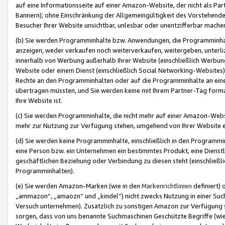
auf eine Informationsseite auf einer Amazon-Website, der nicht als Part
Bannern); ohne Einschränkung der Allgemeingültigkeit des Vorstehende
Besucher Ihrer Website unsichtbar, unlesbar oder unentzifferbar mache
(b) Sie werden Programminhalte bzw. Anwendungen, die Programminhalt
anzeigen, weder verkaufen noch weiterverkaufen, weitergeben, unterli
innerhalb von Werbung außerhalb Ihrer Website (einschließlich Werbun
Website oder einem Dienst (einschließlich Social Networking-Website
Rechte an den Programminhalten oder auf die Programminhalte an eine a
übertragen müssten, und Sie werden keine mit Ihrem Partner-Tag formati
Ihre Website ist.
(c) Sie werden Programminhalte, die nicht mehr auf einer Amazon-Websit
mehr zur Nutzung zur Verfügung stehen, umgehend von Ihrer Website e
(d) Sie werden keine Programminhalte, einschließlich in den Programmin
eine Person bzw. ein Unternehmen ein bestimmtes Produkt, eine Dienstle
geschäftlichen Beziehung oder Verbindung zu diesen steht (einschließli
Programminhalten).
(e) Sie werden Amazon-Marken (wie in den
Markenrichtlinien
definiert) 
„ammazon“, „amaozn“ und „kindel“) nicht zwecks Nutzung in einer Suc
Versuch unternehmen). Zusätzlich zu sonstigen Amazon zur Verfügung 
sorgen, dass von uns benannte Suchmaschinen Geschützte Begriffe (wie 