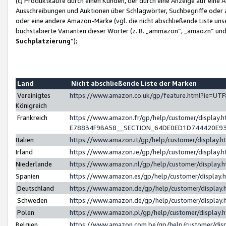
(c) Produktkäufe durch einen Kunden, der durch eine Anzeige auf eine 
Ausschreibungen und Auktionen über Schlagwörter, Suchbegriffe oder 
oder eine andere Amazon-Marke (vgl. die nicht abschließende Liste un
buchstabierte Varianten dieser Wörter (z. B. „ammazon“, „amaozn“ und „
Suchplatzierung
”);
Land
Nicht abschließende Liste der Marken
Vereinigtes
https://www.amazon.co.uk/gp/feature.html?ie=U
Königreich
Frankreich
https://www.amazon.fr/gp/help/customer/displa
E78834F9BA58__SECTION_64DE0ED1D744420E9
Italien
https://www.amazon.it/gp/help/customer/display
Irland
https://www.amazon.ie/gp/help/customer/displa
Niederlande
https://www.amazon.nl/gp/help/customer/display
Spanien
https://www.amazon.es/gp/help/customer/display
Deutschland
https://www.amazon.de/gp/help/customer/displa
Schweden
https://www.amazon.de/gp/help/customer/displa
Polen
https://www.amazon.pl/gp/help/customer/display
Belgien
https://www.amazon.com.be/gp/help/customer/d