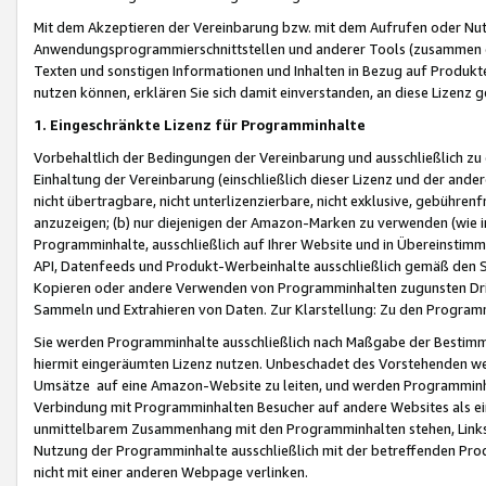
Mit dem Akzeptieren der Vereinbarung bzw. mit dem Aufrufen oder Nutz
Anwendungsprogrammierschnittstellen und anderer Tools (zusammen die
Texten und sonstigen Informationen und Inhalten in Bezug auf Produkte
nutzen können, erklären Sie sich damit einverstanden, an diese Lizenz 
1. Eingeschränkte Lizenz für Programminhalte
Vorbehaltlich der Bedingungen der Vereinbarung und ausschließlich z
Einhaltung der Vereinbarung (einschließlich dieser Lizenz und der ande
nicht übertragbare, nicht unterlizenzierbare, nicht exklusive, gebühren
anzuzeigen; (b) nur diejenigen der Amazon-Marken zu verwenden (wie in 
Programminhalte, ausschließlich auf Ihrer Website und in Übereinstimmu
API, Datenfeeds und Produkt-Werbeinhalte ausschließlich gemäß den Spe
Kopieren oder andere Verwenden von Programminhalten zugunsten Dri
Sammeln und Extrahieren von Daten. Zur Klarstellung: Zu den Program
Sie werden Programminhalte ausschließlich nach Maßgabe der Besti
hiermit eingeräumten Lizenz nutzen. Unbeschadet des Vorstehenden we
Umsätze auf eine Amazon-Website zu leiten, und werden Programminhal
Verbindung mit Programminhalten Besucher auf andere Websites als ein
unmittelbarem Zusammenhang mit den Programminhalten stehen, Links z
Nutzung der Programminhalte ausschließlich mit der betreffenden Pr
nicht mit einer anderen Webpage verlinken.