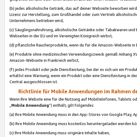
(b) jedes alkoholische Getränk, das auf deiner Webseite beworben wird
Lizenz zur Herstellung, zum Großhandel oder zum Vertrieb alkoholisch
Unternehmens betrieben wird,
(c) Säuglingsnahruhrung, alkoholische Getränke oder Tabakwaren und E
Webseiten in der EU und im Vereinigten Königreich wirbst,
(d) pflanzliche Raucherprodukte, wenn du für die Amazon-Webseite in B
(e) Produkte ohne medizinischen Verwendungszweck gemäß Anhang XVI 
Amazon-Webseite in Frankreich wirbst,
(f) jedes Produkt oder jede Dienstleistung, bei der es sich um ein Prod
erhältst eine Warnung, wenn ein Produkt oder eine Dienstleistung in de
Central ausgeschlossen ist.
Richtlinie für Mobile Anwendungen im Rahmen de
Wenn Ihre Website eine für die Nutzung auf Mobiltelefonen, Tablets 
„
Mobile Anwendung
“) enthält, gilt Folgendes:
(a) Ihre Mobile Anwendung muss in den App-Stores von Google Play, A
(b) Ihre Mobile Anwendung muss kostenlos heruntergeladen werden könn
(c) Ihre Mobile Anwendung muss originäre Inhalte haben,