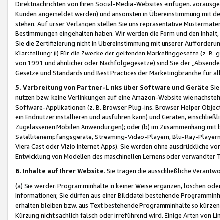
Direktnachrichten von Ihren Social-Media-Websites einfügen. vorausg
Kunden angemeldet werden) und ansonsten in Übereinstimmung mit der
stehen. Auf unser Verlangen stellen Sie uns repräsentative Mustermater
Bestimmungen eingehalten haben. Wir werden die Form und den Inhalt, di
Sie die Zertifizierung nicht in Übereinstimmung mit unserer Aufforderu
Klarstellung: (i) Für die Zwecke der geltenden Marketinggesetze (z. 
von 1991 und ähnlicher oder Nachfolgegesetze) sind Sie der „Absender“ j
Gesetze und Standards und Best Practices der Marketingbranche für 
5. Verbreitung von Partner-Links über Software und Geräte
Sie
nutzen bzw. keine Verlinkungen auf eine Amazon-Website wie nachsteh
Software-Applikationen (z. B. Browser Plug-ins, Browser Helper Objec
ein Endnutzer installieren und ausführen kann) und Geräten, einschlie
Zugelassenen Mobilen Anwendungen); oder (b) im Zusammenhang mit bzw.
Satellitenempfangsgeräte, Streaming-Video-Playern, Blu-Ray-Playern 
Viera Cast oder Vizio Internet Apps). Sie werden ohne ausdrückliche v
Entwicklung von Modellen des maschinellen Lernens oder verwandter 
6. Inhalte auf Ihrer Website
. Sie tragen die ausschließliche Verantwo
(a) Sie werden Programminhalte in keiner Weise ergänzen, löschen oder
Informationen; Sie dürfen aus einer Bilddatei bestehende Programminhal
erhalten bleiben bzw. aus Text bestehende Programminhalte so kürzen, 
Kürzung nicht sachlich falsch oder irreführend wird. Einige Arten von L