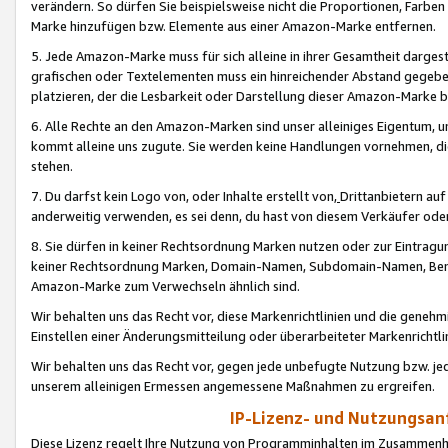
verändern. So dürfen Sie beispielsweise nicht die Proportionen, Farb
Marke hinzufügen bzw. Elemente aus einer Amazon-Marke entfernen.
5. Jede Amazon-Marke muss für sich alleine in ihrer Gesamtheit darge
grafischen oder Textelementen muss ein hinreichender Abstand gegebe
platzieren, der die Lesbarkeit oder Darstellung dieser Amazon-Marke b
6. Alle Rechte an den Amazon-Marken sind unser alleiniges Eigentum, 
kommt alleine uns zugute. Sie werden keine Handlungen vornehmen, 
stehen.
7. Du darfst kein Logo von, oder Inhalte erstellt von,
Drittanbietern au
anderweitig verwenden, es sei denn, du hast von diesem Verkäufer oder
8. Sie dürfen in keiner Rechtsordnung Marken nutzen oder zur Eintragu
keiner Rechtsordnung Marken, Domain-Namen, Subdomain-Namen, Benu
Amazon-Marke zum Verwechseln ähnlich sind.
Wir behalten uns das Recht vor, diese Markenrichtlinien und die gene
Einstellen einer Änderungsmitteilung oder überarbeiteter Markenricht
Wir behalten uns das Recht vor, gegen jede unbefugte Nutzung bzw. jede 
unserem alleinigen Ermessen angemessene Maßnahmen zu ergreifen.
IP-Lizenz- und Nutzungsan
Diese Lizenz regelt Ihre Nutzung von Programminhalten im Zusammen