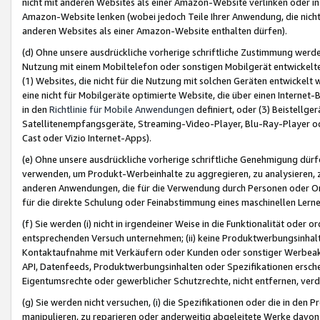
nicht mit anderen Websites als einer Amazon-Website verlinken oder i
Amazon-Website lenken (wobei jedoch Teile Ihrer Anwendung, die nich
anderen Websites als einer Amazon-Website enthalten dürfen).
(d) Ohne unsere ausdrückliche vorherige schriftliche Zustimmung werd
Nutzung mit einem Mobiltelefon oder sonstigen Mobilgerät entwickelt
(1) Websites, die nicht für die Nutzung mit solchen Geräten entwickelt
eine nicht für Mobilgeräte optimierte Website, die über einen Interne
in den
Richtlinie für Mobile Anwendungen
definiert, oder (3) Beistellge
Satellitenempfangsgeräte, Streaming-Video-Player, Blu-Ray-Player ode
Cast oder Vizio Internet-Apps).
(e) Ohne unsere ausdrückliche vorherige schriftliche Genehmigung dürfe
verwenden, um Produkt-Werbeinhalte zu aggregieren, zu analysieren, 
anderen Anwendungen, die für die Verwendung durch Personen oder Or
für die direkte Schulung oder Feinabstimmung eines maschinellen Lern
(f) Sie werden (i) nicht in irgendeiner Weise in die Funktionalität ode
entsprechenden Versuch unternehmen; (ii) keine Produktwerbungsinha
Kontaktaufnahme mit Verkäufern oder Kunden oder sonstiger Werbeaktiv
API, Datenfeeds, Produktwerbungsinhalten oder Spezifikationen erschei
Eigentumsrechte oder gewerblicher Schutzrechte, nicht entfernen, verd
(g) Sie werden nicht versuchen, (i) die Spezifikationen oder die in de
manipulieren, zu reparieren oder anderweitig abgeleitete Werke davon z