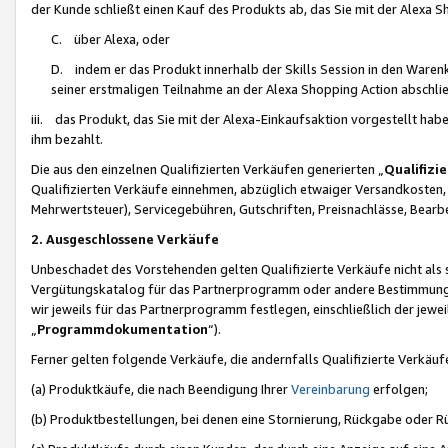
der Kunde schließt einen Kauf des Produkts ab, das Sie mit der Alexa 
C. über Alexa, oder
D. indem er das Produkt innerhalb der Skills Session in den Waren
seiner erstmaligen Teilnahme an der Alexa Shopping Action abschlie
iii. das Produkt, das Sie mit der Alexa-Einkaufsaktion vorgestellt ha
ihm bezahlt.
Die aus den einzelnen Qualifizierten Verkäufen generierten „
Qualifizi
Qualifizierten Verkäufe einnehmen, abzüglich etwaiger Versandkosten
Mehrwertsteuer), Servicegebühren, Gutschriften, Preisnachlässe, Bear
2. Ausgeschlossene Verkäufe
Unbeschadet des Vorstehenden gelten Qualifizierte Verkäufe nicht als
Vergütungskatalog für das Partnerprogramm oder andere Bestimmungen,
wir jeweils für das Partnerprogramm festlegen, einschließlich der jewe
„
Programmdokumentation
“).
Ferner gelten folgende Verkäufe, die andernfalls Qualifizierte Verkä
(a) Produktkäufe, die nach Beendigung Ihrer
Vereinbarung
erfolgen;
(b) Produktbestellungen, bei denen eine Stornierung, Rückgabe oder R