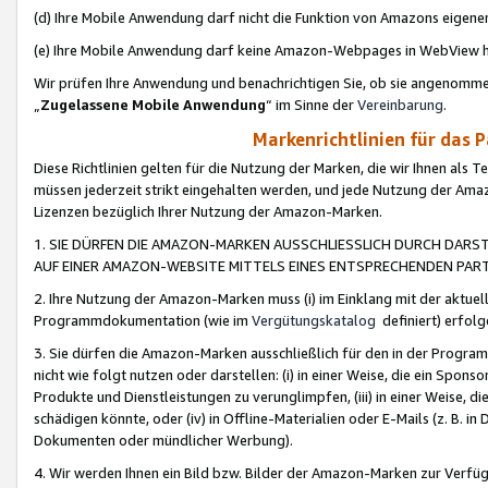
(d) Ihre Mobile Anwendung darf nicht die Funktion von Amazons eige
(e) Ihre Mobile Anwendung darf keine Amazon-Webpages in WebView 
Wir prüfen Ihre Anwendung und benachrichtigen Sie, ob sie angenomm
„
Zugelassene Mobile Anwendung
“ im Sinne der
Vereinbarung
.
Markenrichtlinien für das 
Diese Richtlinien gelten für die Nutzung der Marken, die wir Ihnen als 
müssen jederzeit strikt eingehalten werden, und jede Nutzung der Ama
Lizenzen bezüglich Ihrer Nutzung der Amazon-Marken.
1. SIE DÜRFEN DIE AMAZON-MARKEN AUSSCHLIESSLICH DURCH DARS
AUF EINER AMAZON-WEBSITE MITTELS EINES ENTSPRECHENDEN PART
2. Ihre Nutzung der Amazon-Marken muss (i) im Einklang mit der aktuells
Programmdokumentation (wie im
Vergütungskatalog
definiert) erfolg
3. Sie dürfen die Amazon-Marken ausschließlich für den in der Progr
nicht wie folgt nutzen oder darstellen: (i) in einer Weise, die ein Spo
Produkte und Dienstleistungen zu verunglimpfen, (iii) in einer Weise
schädigen könnte, oder (iv) in Offline-Materialien oder E-Mails (z. B.
Dokumenten oder mündlicher Werbung).
4. Wir werden Ihnen ein Bild bzw. Bilder der Amazon-Marken zur Verfüg