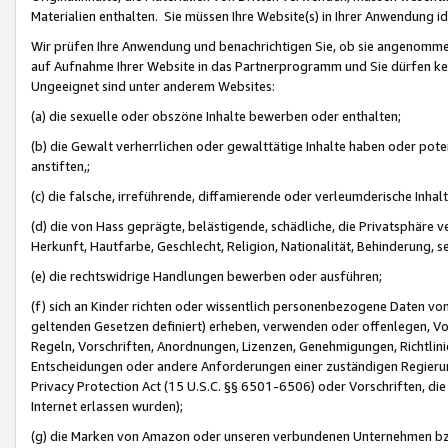
Materialien enthalten. Sie müssen Ihre Website(s) in Ihrer Anwendung ide
Wir prüfen Ihre Anwendung und benachrichtigen Sie, ob sie angenommen
auf Aufnahme Ihrer Website in das Partnerprogramm und Sie dürfen kei
Ungeeignet sind unter anderem Websites:
(a) die sexuelle oder obszöne Inhalte bewerben oder enthalten;
(b) die Gewalt verherrlichen oder gewalttätige Inhalte haben oder pot
anstiften,;
(c) die falsche, irreführende, diffamierende oder verleumderische Inha
(d) die von Hass geprägte, belästigende, schädliche, die Privatsphäre v
Herkunft, Hautfarbe, Geschlecht, Religion, Nationalität, Behinderung, 
(e) die rechtswidrige Handlungen bewerben oder ausführen;
(f) sich an Kinder richten oder wissentlich personenbezogene Daten vo
geltenden Gesetzen definiert) erheben, verwenden oder offenlegen, Vo
Regeln, Vorschriften, Anordnungen, Lizenzen, Genehmigungen, Richtlini
Entscheidungen oder andere Anforderungen einer zuständigen Regierung
Privacy Protection Act (15 U.S.C. §§ 6501-6506) oder Vorschriften, di
Internet erlassen wurden);
(g) die Marken von Amazon oder unseren verbundenen Unternehmen b