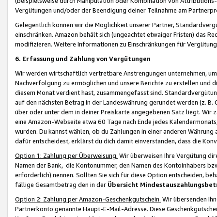
(beispielsweise durch Manipulation oder Kombination von Attributions-
Vergütungen und/oder der Beendigung deiner Teilnahme am Partnerp
Gelegentlich können wir die Möglichkeit unserer Partner, Standardv
einschränken. Amazon behält sich (ungeachtet etwaiger Fristen) das Re
modifizieren. Weitere Informationen zu Einschränkungen für Vergütung
6. Erfassung und Zahlung von Vergütungen
Wir werden wirtschaftlich vertretbare Anstrengungen unternehmen, um 
Nachverfolgung zu ermöglichen und unsere Berichte zu erstellen und di
diesem Monat verdient hast, zusammengefasst sind. Standardvergütung
auf den nächsten Betrag in der Landeswährung gerundet werden (z. B. C
über oder unter dem in deiner Preiskarte angegebenen Satz liegt. Wir
eine Amazon-Webseite etwa 60 Tage nach Ende jedes Kalendermonats, i
wurden. Du kannst wählen, ob du Zahlungen in einer anderen Währung
dafür entscheidest, erklärst du dich damit einverstanden, dass die K
Option 1: Zahlung per Überweisung.
Wir überweisen Ihre Vergütung dir
Namen der Bank, die Kontonummer, den Namen des Kontoinhabers bzw. a
erforderlich) nennen. Sollten Sie sich für diese Option entscheiden, be
fällige Gesamtbetrag den in der
Übersicht Mindestauszahlungsbet
Option 2: Zahlung per Amazon-Geschenkgutschein.
Wir übersenden Ihne
Partnerkonto genannte Haupt-E-Mail-Adresse. Diese Geschenkgutschei