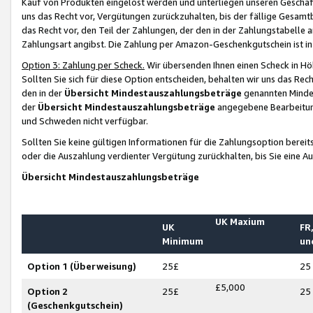
Kauf von Produkten eingelöst werden und unterliegen unseren Geschäf
uns das Recht vor, Vergütungen zurückzuhalten, bis der fällige Gesamt
das Recht vor, den Teil der Zahlungen, der den in der Zahlungstabelle 
Zahlungsart angibst. Die Zahlung per Amazon-Geschenkgutschein ist in
Option 3: Zahlung per Scheck.
Wir übersenden Ihnen einen Scheck in Höh
Sollten Sie sich für diese Option entscheiden, behalten wir uns das Rec
den in der
Übersicht Mindestauszahlungsbeträge
genannten Mindest
der
Übersicht Mindestauszahlungsbeträge
angegebene Bearbeitung
und Schweden nicht verfügbar.
Sollten Sie keine gültigen Informationen für die Zahlungsoption bereit
oder die Auszahlung verdienter Vergütung zurückhalten, bis Sie eine A
Übersicht Mindestauszahlungsbeträge
UK Maxium
UK
FR,
Minimum
un
Option 1 (Überweisung)
25£
25
£5,000
Option 2
25£
25
(Geschenkgutschein)