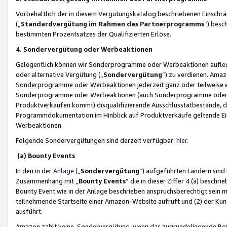
Vorbehaltlich der in diesem Vergütungskatalog beschriebenen Einschr
(„
Standardvergütung im Rahmen des Partnerprogramms
“) besc
bestimmten Prozentsatzes der Qualifizierten Erlöse.
4. Sondervergütung oder Werbeaktionen
Gelegentlich können wir Sonderprogramme oder Werbeaktionen auflegen,
oder alternative Vergütung („
Sondervergütung
”) zu verdienen. Amazo
Sonderprogramme oder Werbeaktionen jederzeit ganz oder teilweise einz
Sonderprogramme oder Werbeaktionen (auch Sonderprogramme oder We
Produktverkäufen kommt) disqualifizierende Ausschlusstatbestände, di
Programmdokumentation im Hinblick auf Produktverkäufe geltende E
Werbeaktionen.
Folgende Sondervergütungen sind derzeit verfügbar:
hier
.
(a) Bounty Events
In den in der
Anlage
(„
Sondervergütung
“) aufgeführten Ländern sind
Zusammenhang mit „
Bounty Events
“ die in dieser Ziffer 4 (a) besch
Bounty Event wie in der Anlage beschrieben anspruchsberechtigt sein mu
teilnehmende Startseite einer Amazon-Website aufruft und (2) der Kun
ausführt.
Amazon zahlt keine Sondervergütung, wenn das zugrundeliegende Boun