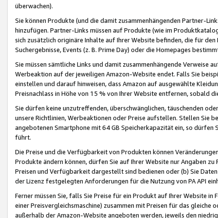
überwachen).
Sie können Produkte (und die damit zusammenhängenden Partner-Links)
hinzufügen. Partner-Links müssen auf Produkte (wie im Produktkatalog de
sich zusätzlich originäre Inhalte auf Ihrer Website befinden, die für 
Suchergebnisse, Events (z. B. Prime Day) oder die Homepages bestimmte
Sie müssen sämtliche Links und damit zusammenhängende Verweise auf z
Werbeaktion auf der jeweiligen Amazon-Website endet. Falls Sie beisp
einstellen und darauf hinweisen, dass Amazon auf ausgewählte Kleidun
Preisnachlass in Höhe von 15 % von Ihrer Website entfernen, sobald di
Sie dürfen keine unzutreffenden, überschwänglichen, täuschenden od
unsere Richtlinien, Werbeaktionen oder Preise aufstellen. Stellen Sie 
angebotenen Smartphone mit 64 GB Speicherkapazität ein, so dürfen S
führt.
Die Preise und die Verfügbarkeit von Produkten können Veränderungen 
Produkte ändern können, dürfen Sie auf Ihrer Website nur Angaben zu P
Preisen und Verfügbarkeit dargestellt sind bedienen oder (b) Sie Daten
der Lizenz festgelegten Anforderungen für die Nutzung von PA API einh
Ferner müssen Sie, falls Sie Preise für ein Produkt auf Ihrer Website in 
einer Preisvergleichsmaschine) zusammen mit Preisen für das gleiche o
außerhalb der Amazon-Website angeboten werden, jeweils den niedrigst