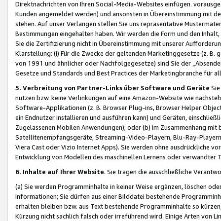
Direktnachrichten von Ihren Social-Media-Websites einfügen. vorausg
Kunden angemeldet werden) und ansonsten in Übereinstimmung mit der
stehen. Auf unser Verlangen stellen Sie uns repräsentative Mustermater
Bestimmungen eingehalten haben. Wir werden die Form und den Inhalt, di
Sie die Zertifizierung nicht in Übereinstimmung mit unserer Aufforderu
Klarstellung: (i) Für die Zwecke der geltenden Marketinggesetze (z. 
von 1991 und ähnlicher oder Nachfolgegesetze) sind Sie der „Absender“ j
Gesetze und Standards und Best Practices der Marketingbranche für 
5. Verbreitung von Partner-Links über Software und Geräte
Sie
nutzen bzw. keine Verlinkungen auf eine Amazon-Website wie nachsteh
Software-Applikationen (z. B. Browser Plug-ins, Browser Helper Objec
ein Endnutzer installieren und ausführen kann) und Geräten, einschlie
Zugelassenen Mobilen Anwendungen); oder (b) im Zusammenhang mit bzw.
Satellitenempfangsgeräte, Streaming-Video-Playern, Blu-Ray-Playern 
Viera Cast oder Vizio Internet Apps). Sie werden ohne ausdrückliche v
Entwicklung von Modellen des maschinellen Lernens oder verwandter 
6. Inhalte auf Ihrer Website
. Sie tragen die ausschließliche Verantwo
(a) Sie werden Programminhalte in keiner Weise ergänzen, löschen oder
Informationen; Sie dürfen aus einer Bilddatei bestehende Programminhal
erhalten bleiben bzw. aus Text bestehende Programminhalte so kürzen, 
Kürzung nicht sachlich falsch oder irreführend wird. Einige Arten von L