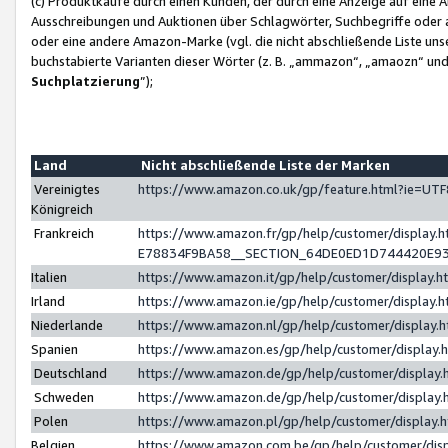
(c) Produktkäufe durch einen Kunden, der durch eine Anzeige auf eine 
Ausschreibungen und Auktionen über Schlagwörter, Suchbegriffe oder 
oder eine andere Amazon-Marke (vgl. die nicht abschließende Liste un
buchstabierte Varianten dieser Wörter (z. B. „ammazon“, „amaozn“ und „
Suchplatzierung
”);
Land
Nicht abschließende Liste der Marken
Vereinigtes
https://www.amazon.co.uk/gp/feature.html?ie=U
Königreich
Frankreich
https://www.amazon.fr/gp/help/customer/displa
E78834F9BA58__SECTION_64DE0ED1D744420E9
Italien
https://www.amazon.it/gp/help/customer/display
Irland
https://www.amazon.ie/gp/help/customer/displa
Niederlande
https://www.amazon.nl/gp/help/customer/display
Spanien
https://www.amazon.es/gp/help/customer/display
Deutschland
https://www.amazon.de/gp/help/customer/displa
Schweden
https://www.amazon.de/gp/help/customer/displa
Polen
https://www.amazon.pl/gp/help/customer/display
Belgien
https://www.amazon.com.be/gp/help/customer/d