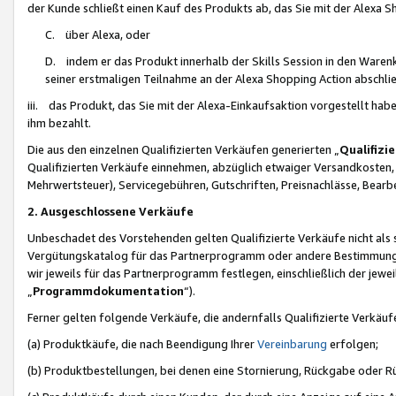
der Kunde schließt einen Kauf des Produkts ab, das Sie mit der Alexa 
C. über Alexa, oder
D. indem er das Produkt innerhalb der Skills Session in den Waren
seiner erstmaligen Teilnahme an der Alexa Shopping Action abschlie
iii. das Produkt, das Sie mit der Alexa-Einkaufsaktion vorgestellt ha
ihm bezahlt.
Die aus den einzelnen Qualifizierten Verkäufen generierten „
Qualifizi
Qualifizierten Verkäufe einnehmen, abzüglich etwaiger Versandkosten
Mehrwertsteuer), Servicegebühren, Gutschriften, Preisnachlässe, Bear
2. Ausgeschlossene Verkäufe
Unbeschadet des Vorstehenden gelten Qualifizierte Verkäufe nicht als
Vergütungskatalog für das Partnerprogramm oder andere Bestimmungen,
wir jeweils für das Partnerprogramm festlegen, einschließlich der jewe
„
Programmdokumentation
“).
Ferner gelten folgende Verkäufe, die andernfalls Qualifizierte Verkä
(a) Produktkäufe, die nach Beendigung Ihrer
Vereinbarung
erfolgen;
(b) Produktbestellungen, bei denen eine Stornierung, Rückgabe oder R