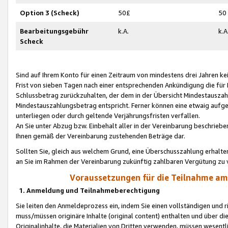
Option 3 (Scheck)
50£
50
Bearbeitungsgebühr
k.A.
k.A
Scheck
Sind auf Ihrem Konto für einen Zeitraum von mindestens drei Jahren kein
Frist von sieben Tagen nach einer entsprechenden Ankündigung die für
Schlussbetrag zurückzuhalten, der dem in der Übersicht Mindestausz
Mindestauszahlungsbetrag entspricht. Ferner können eine etwaig aufg
unterliegen oder durch geltende Verjährungsfristen verfallen.
An Sie unter Abzug bzw. Einbehalt aller in der Vereinbarung beschrieb
Ihnen gemäß der Vereinbarung zustehenden Beträge dar.
Sollten Sie, gleich aus welchem Grund, eine Überschusszahlung erhalte
an Sie im Rahmen der Vereinbarung zukünftig zahlbaren Vergütung zu 
Voraussetzungen für die Teilnahme a
1. Anmeldung und Teilnahmeberechtigung
Sie leiten den Anmeldeprozess ein, indem Sie einen vollständigen und 
muss/müssen originäre Inhalte (original content) enthalten und über d
Originalinhalte, die Materialien von Dritten verwenden, müssen wese