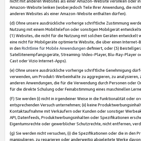
nicht mit anderen Websites als einer Amazon-Website verlinken oder i
Amazon-Website lenken (wobei jedoch Teile Ihrer Anwendung, die nich
anderen Websites als einer Amazon-Website enthalten dürfen).
(d) Ohne unsere ausdrückliche vorherige schriftliche Zustimmung werd
Nutzung mit einem Mobiltelefon oder sonstigen Mobilgerät entwickelt
(1) Websites, die nicht für die Nutzung mit solchen Geräten entwickelt
eine nicht für Mobilgeräte optimierte Website, die über einen Interne
in den
Richtlinie für Mobile Anwendungen
definiert, oder (3) Beistellge
Satellitenempfangsgeräte, Streaming-Video-Player, Blu-Ray-Player ode
Cast oder Vizio Internet-Apps).
(e) Ohne unsere ausdrückliche vorherige schriftliche Genehmigung dürfe
verwenden, um Produkt-Werbeinhalte zu aggregieren, zu analysieren, 
anderen Anwendungen, die für die Verwendung durch Personen oder Or
für die direkte Schulung oder Feinabstimmung eines maschinellen Lern
(f) Sie werden (i) nicht in irgendeiner Weise in die Funktionalität ode
entsprechenden Versuch unternehmen; (ii) keine Produktwerbungsinha
Kontaktaufnahme mit Verkäufern oder Kunden oder sonstiger Werbeaktiv
API, Datenfeeds, Produktwerbungsinhalten oder Spezifikationen erschei
Eigentumsrechte oder gewerblicher Schutzrechte, nicht entfernen, verd
(g) Sie werden nicht versuchen, (i) die Spezifikationen oder die in de
manipulieren, zu reparieren oder anderweitig abgeleitete Werke davon z