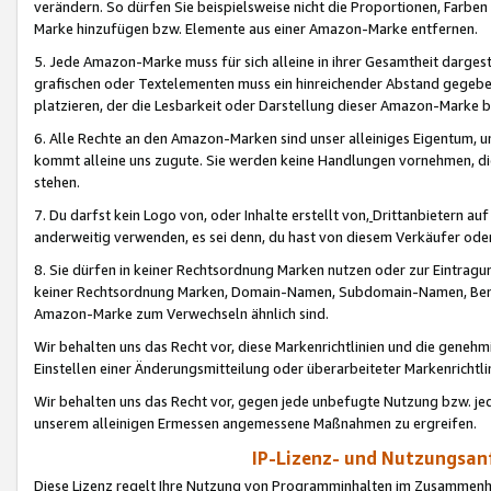
verändern. So dürfen Sie beispielsweise nicht die Proportionen, Farb
Marke hinzufügen bzw. Elemente aus einer Amazon-Marke entfernen.
5. Jede Amazon-Marke muss für sich alleine in ihrer Gesamtheit darge
grafischen oder Textelementen muss ein hinreichender Abstand gegebe
platzieren, der die Lesbarkeit oder Darstellung dieser Amazon-Marke b
6. Alle Rechte an den Amazon-Marken sind unser alleiniges Eigentum, 
kommt alleine uns zugute. Sie werden keine Handlungen vornehmen, 
stehen.
7. Du darfst kein Logo von, oder Inhalte erstellt von,
Drittanbietern au
anderweitig verwenden, es sei denn, du hast von diesem Verkäufer oder
8. Sie dürfen in keiner Rechtsordnung Marken nutzen oder zur Eintragu
keiner Rechtsordnung Marken, Domain-Namen, Subdomain-Namen, Benu
Amazon-Marke zum Verwechseln ähnlich sind.
Wir behalten uns das Recht vor, diese Markenrichtlinien und die gene
Einstellen einer Änderungsmitteilung oder überarbeiteter Markenricht
Wir behalten uns das Recht vor, gegen jede unbefugte Nutzung bzw. jede 
unserem alleinigen Ermessen angemessene Maßnahmen zu ergreifen.
IP-Lizenz- und Nutzungsan
Diese Lizenz regelt Ihre Nutzung von Programminhalten im Zusammen