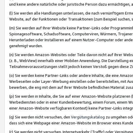
und keine andere natürliche oder juristische Person dazu ermächtigen, a
(l) Sie werden alle Handlungen unterlassen, die nach vernünftigem Erme
Website, auf der Funktionen oder Transaktionen (zum Beispiel suchen, s
(m) Sie werden auf Ihrer Website keine Partner-Links oder Programmin
Spionagesoftware, Schadsoftware, Computerviren, Würmern, Trojaner
Herunterladen oder Installieren auf einem Nutzer-Computer oder ande
genehmigt wurden.
(n) Sie werden Amazon-Websites oder Teile davon nicht auf Ihrer Websi
(z. B., WebView) innerhalb einer Mobilen Anwendung. Die Darstellung ein
Teilnahmevoraussetzungen stellt jedoch keinen Verstoß gegen diese Zif
(o) Sie werden keine Partner-Links oder andere Inhalte, die eine Am
Werbeseiten oder Layer-Werbung einstellen oder bereitstellen, mit Au
bewerben, die eng mit dem auf Ihrer Website befindlichen Material z
(p) Sie werden in Inhalte, die Sie auf einer Amazon-Website platzier
Werbediensten oder in einer Kundenbewertung, einem Forum, einem Wun
einer Amazon-Website verfügbaren Kontext) keine Partner-Links integr
(q) Sie werden nicht versuchen, den
Vergütungskatalog
zu umgehen oder
dass sich eine Webpage einer Amazon-Website im Browser eines Kunden 
(r) Sie werden nicht versuchen, Internetverkehr (Traffic) oder Vergü