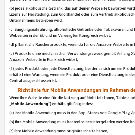
(b) jedes alkoholische Getränk, das auf deiner Webseite beworben wird
Lizenz zur Herstellung, zum Großhandel oder zum Vertrieb alkoholisch
Unternehmens betrieben wird,
(c) Säuglingsnahruhrung, alkoholische Getränke oder Tabakwaren und E
Webseiten in der EU und im Vereinigten Königreich wirbst,
(d) pflanzliche Raucherprodukte, wenn du für die Amazon-Webseite in B
(e) Produkte ohne medizinischen Verwendungszweck gemäß Anhang XVI 
Amazon-Webseite in Frankreich wirbst,
(f) jedes Produkt oder jede Dienstleistung, bei der es sich um ein Prod
erhältst eine Warnung, wenn ein Produkt oder eine Dienstleistung in de
Central ausgeschlossen ist.
Richtlinie für Mobile Anwendungen im Rahmen de
Wenn Ihre Website eine für die Nutzung auf Mobiltelefonen, Tablets 
„
Mobile Anwendung
“) enthält, gilt Folgendes:
(a) Ihre Mobile Anwendung muss in den App-Stores von Google Play, A
(b) Ihre Mobile Anwendung muss kostenlos heruntergeladen werden könn
(c) Ihre Mobile Anwendung muss originäre Inhalte haben,