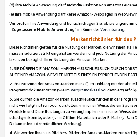
(d) Ihre Mobile Anwendung darf nicht die Funktion von Amazons eige
(e) Ihre Mobile Anwendung darf keine Amazon-Webpages in WebView 
Wir prüfen Ihre Anwendung und benachrichtigen Sie, ob sie angenomm
„
Zugelassene Mobile Anwendung
“ im Sinne der
Vereinbarung
.
Markenrichtlinien für das 
Diese Richtlinien gelten für die Nutzung der Marken, die wir Ihnen als 
müssen jederzeit strikt eingehalten werden, und jede Nutzung der Ama
Lizenzen bezüglich Ihrer Nutzung der Amazon-Marken.
1. SIE DÜRFEN DIE AMAZON-MARKEN AUSSCHLIESSLICH DURCH DARS
AUF EINER AMAZON-WEBSITE MITTELS EINES ENTSPRECHENDEN PART
2. Ihre Nutzung der Amazon-Marken muss (i) im Einklang mit der aktuells
Programmdokumentation (wie im
Vergütungskatalog
definiert) erfolg
3. Sie dürfen die Amazon-Marken ausschließlich für den in der Progr
nicht wie folgt nutzen oder darstellen: (i) in einer Weise, die ein Spo
Produkte und Dienstleistungen zu verunglimpfen, (iii) in einer Weise
schädigen könnte, oder (iv) in Offline-Materialien oder E-Mails (z. B.
Dokumenten oder mündlicher Werbung).
4. Wir werden Ihnen ein Bild bzw. Bilder der Amazon-Marken zur Verfüg