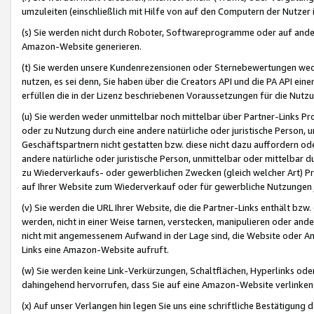
umzuleiten (einschließlich mit Hilfe von auf den Computern der Nutzer i
(s) Sie werden nicht durch Roboter, Softwareprogramme oder auf andere
Amazon-Website generieren.
(t) Sie werden unsere Kundenrezensionen oder Sternebewertungen wed
nutzen, es sei denn, Sie haben über die Creators API und die PA API e
erfüllen die in der Lizenz beschriebenen Voraussetzungen für die Nutzu
(u) Sie werden weder unmittelbar noch mittelbar über Partner-Links P
oder zu Nutzung durch eine andere natürliche oder juristische Person,
Geschäftspartnern nicht gestatten bzw. diese nicht dazu auffordern od
andere natürliche oder juristische Person, unmittelbar oder mittelbar
zu Wiederverkaufs- oder gewerblichen Zwecken (gleich welcher Art) 
auf Ihrer Website zum Wiederverkauf oder für gewerbliche Nutzungen 
(v) Sie werden die URL Ihrer Website, die die Partner-Links enthält b
werden, nicht in einer Weise tarnen, verstecken, manipulieren oder and
nicht mit angemessenem Aufwand in der Lage sind, die Website oder A
Links eine Amazon-Website aufruft.
(w) Sie werden keine Link-Verkürzungen, Schaltflächen, Hyperlinks ode
dahingehend hervorrufen, dass Sie auf eine Amazon-Website verlinken
(x) Auf unser Verlangen hin legen Sie uns eine schriftliche Bestätigung