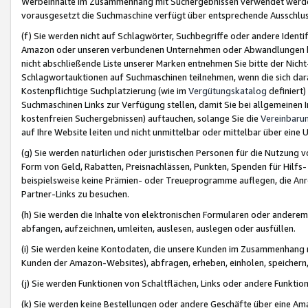
Werbeinhalte im Zusammenhang mit Suchergebnissen verwendet werden,
vorausgesetzt die Suchmaschine verfügt über entsprechende Ausschlu
(f) Sie werden nicht auf Schlagwörter, Suchbegriffe oder andere Ident
Amazon oder unseren verbundenen Unternehmen oder Abwandlungen bzw
nicht abschließende Liste unserer Marken entnehmen Sie bitte der Nich
Schlagwortauktionen auf Suchmaschinen teilnehmen, wenn die sich da
Kostenpflichtige Suchplatzierung (wie im
Vergütungskatalog
definiert
Suchmaschinen Links zur Verfügung stellen, damit Sie bei allgemeinen I
kostenfreien Suchergebnissen) auftauchen, solange Sie die
Vereinbaru
auf Ihre Website leiten und nicht unmittelbar oder mittelbar über eine
(g) Sie werden natürlichen oder juristischen Personen für die Nutzung 
Form von Geld, Rabatten, Preisnachlässen, Punkten, Spenden für Hilfs
beispielsweise keine Prämien- oder Treueprogramme auflegen, die Anrei
Partner-Links zu besuchen.
(h) Sie werden die Inhalte von elektronischen Formularen oder anderem M
abfangen, aufzeichnen, umleiten, auslesen, auslegen oder ausfüllen.
(i) Sie werden keine Kontodaten, die unsere Kunden im Zusammenhang 
Kunden der Amazon-Websites), abfragen, erheben, einholen, speichern,
(j) Sie werden Funktionen von Schaltflächen, Links oder andere Funkti
(k) Sie werden keine Bestellungen oder andere Geschäfte über eine Ama