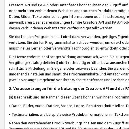
Creators API und PA API oder Datenfeeds können Ihnen den Zugriff auf D
oder mehreren verbundenen Websites angebotenen Produkte ermögliche
Daten, Bilder, Texte oder sonstigen Informationen oder Inhalte zuzugre
anwendbaren Lizenzvereinbarungen für die Creators API und PA API od
diesen verbundenen Websites zur Verfügung gestellt werden.
Sie dürfen den Programminhalt nicht dazu verwenden, geistiges Eigent
verletzen. Sie dürfen Programminhalte nicht verwenden, um direkt ode
maschinelles Lernen oder verwandte Technologien zu entwickeln oder zu
Die Lizenz endet mit sofortiger Wirkung automatisch, wenn Sie zu irg
Vergütungskatalog definiert) nicht rechtzeitig erfüllen bzw. ansonsten
schriftliche Mitteilung an Sie ganz oder teilweise beenden. Sie werden
umgehend einstellen und sämtliche Programminhalte und Amazon-Marke
jeweils verlangt, umgehend von Ihrer Website entfernen und löschen od
2. Voraussetzungen für die Nutzung der Creators API und der P
(a)
Beschreibung
. Im Rahmen dieser Lizenz können wir Ihnen Programmi
• Daten, Bilder, Audio-Dateien, Videos, Logos, Benutzerschnittstellen-
• Textmaterialien, wie beispielsweise Produktinformationen in Textfor
Neben den vorstehenden Produktwerbungsinhalten und dem Zugriff auf 
Zusammenhang mit Creators API und PA API Musterquellcodes und -bibli