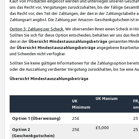
Kauf von Produkten eingelöst werden und unterliegen unseren Geschäf
uns das Recht vor, Vergütungen zurückzuhalten, bis der fällige Gesamt
das Recht vor, den Teil der Zahlungen, der den in der Zahlungstabelle 
Zahlungsart angibst. Die Zahlung per Amazon-Geschenkgutschein ist in
Option 3: Zahlung per Scheck.
Wir übersenden Ihnen einen Scheck in Höh
Sollten Sie sich für diese Option entscheiden, behalten wir uns das Rec
den in der
Übersicht Mindestauszahlungsbeträge
genannten Mindest
der
Übersicht Mindestauszahlungsbeträge
angegebene Bearbeitung
und Schweden nicht verfügbar.
Sollten Sie keine gültigen Informationen für die Zahlungsoption bereit
oder die Auszahlung verdienter Vergütung zurückhalten, bis Sie eine A
Übersicht Mindestauszahlungsbeträge
UK Maxium
UK
FR,
Minimum
un
Option 1 (Überweisung)
25£
25
£5,000
Option 2
25£
25
(Geschenkgutschein)