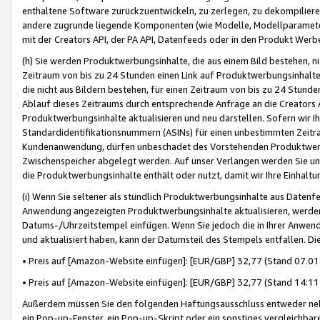
enthaltene Software zurückzuentwickeln, zu zerlegen, zu dekompilier
andere zugrunde liegende Komponenten (wie Modelle, Modellparameter
mit der Creators API, der PA API, Datenfeeds oder in den Produkt Werb
(h) Sie werden Produktwerbungsinhalte, die aus einem Bild bestehen, ni
Zeitraum von bis zu 24 Stunden einen Link auf Produktwerbungsinhalte
die nicht aus Bildern bestehen, für einen Zeitraum von bis zu 24 Stund
Ablauf dieses Zeitraums durch entsprechende Anfrage an die Creators 
Produktwerbungsinhalte aktualisieren und neu darstellen. Sofern wir Ih
Standardidentifikationsnummern (ASINs) für einen unbestimmten Zeitra
Kundenanwendung, dürfen unbeschadet des Vorstehenden Produktwerbu
Zwischenspeicher abgelegt werden. Auf unser Verlangen werden Sie un
die Produktwerbungsinhalte enthält oder nutzt, damit wir Ihre Einhalt
(i) Wenn Sie seltener als stündlich Produktwerbungsinhalte aus Datenfe
Anwendung angezeigten Produktwerbungsinhalte aktualisieren, werden 
Datums-/Uhrzeitstempel einfügen. Wenn Sie jedoch die in Ihrer Anwe
und aktualisiert haben, kann der Datumsteil des Stempels entfallen. Dies
• Preis auf [Amazon-Website einfügen]: [EUR/GBP] 32,77 (Stand 07.01.
• Preis auf [Amazon-Website einfügen]: [EUR/GBP] 32,77 (Stand 14:11 
Außerdem müssen Sie den folgenden Haftungsausschluss entweder neb
ein Pop-up-Fenster, ein Pop-up-Skript oder ein sonstiges vergleichba