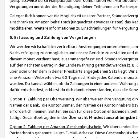
(beispielsweise durch Manipulation oder Kombination von Attributions-
Vergütungen und/oder der Beendigung deiner Teilnahme am Partnerp
Gelegentlich können wir die Möglichkeit unserer Partner, Standardv
einschränken. Amazon behält sich (ungeachtet etwaiger Fristen) das Re
modifizieren. Weitere Informationen zu Einschränkungen für Vergütung
6. Erfassung und Zahlung von Vergütungen
Wir werden wirtschaftlich vertretbare Anstrengungen unternehmen, um 
Nachverfolgung zu ermöglichen und unsere Berichte zu erstellen und di
diesem Monat verdient hast, zusammengefasst sind. Standardvergütung
auf den nächsten Betrag in der Landeswährung gerundet werden (z. B. C
über oder unter dem in deiner Preiskarte angegebenen Satz liegt. Wir
eine Amazon-Webseite etwa 60 Tage nach Ende jedes Kalendermonats, i
wurden. Du kannst wählen, ob du Zahlungen in einer anderen Währung
dafür entscheidest, erklärst du dich damit einverstanden, dass die K
Option 1: Zahlung per Überweisung.
Wir überweisen Ihre Vergütung dir
Namen der Bank, die Kontonummer, den Namen des Kontoinhabers bzw. a
erforderlich) nennen. Sollten Sie sich für diese Option entscheiden, be
fällige Gesamtbetrag den in der
Übersicht Mindestauszahlungsbet
Option 2: Zahlung per Amazon-Geschenkgutschein.
Wir übersenden Ihne
Partnerkonto genannte Haupt-E-Mail-Adresse. Diese Geschenkgutschei