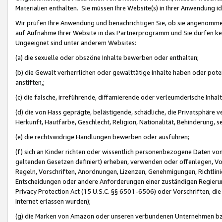
Materialien enthalten. Sie müssen Ihre Website(s) in Ihrer Anwendung ide
Wir prüfen Ihre Anwendung und benachrichtigen Sie, ob sie angenommen
auf Aufnahme Ihrer Website in das Partnerprogramm und Sie dürfen kei
Ungeeignet sind unter anderem Websites:
(a) die sexuelle oder obszöne Inhalte bewerben oder enthalten;
(b) die Gewalt verherrlichen oder gewalttätige Inhalte haben oder pot
anstiften,;
(c) die falsche, irreführende, diffamierende oder verleumderische Inha
(d) die von Hass geprägte, belästigende, schädliche, die Privatsphäre v
Herkunft, Hautfarbe, Geschlecht, Religion, Nationalität, Behinderung, 
(e) die rechtswidrige Handlungen bewerben oder ausführen;
(f) sich an Kinder richten oder wissentlich personenbezogene Daten vo
geltenden Gesetzen definiert) erheben, verwenden oder offenlegen, Vo
Regeln, Vorschriften, Anordnungen, Lizenzen, Genehmigungen, Richtlini
Entscheidungen oder andere Anforderungen einer zuständigen Regierung
Privacy Protection Act (15 U.S.C. §§ 6501-6506) oder Vorschriften, di
Internet erlassen wurden);
(g) die Marken von Amazon oder unseren verbundenen Unternehmen b