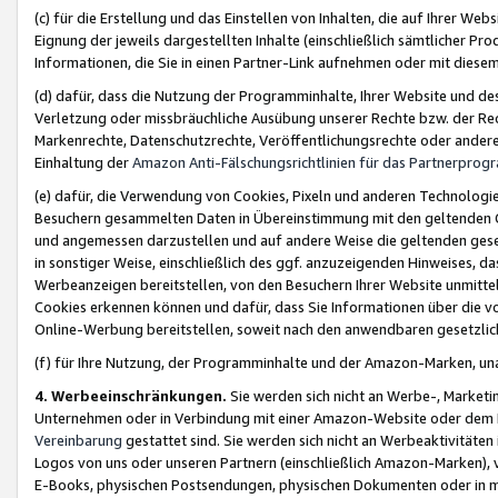
(c) für die Erstellung und das Einstellen von Inhalten, die auf Ihrer We
Eignung der jeweils dargestellten Inhalte (einschließlich sämtlicher 
Informationen, die Sie in einen Partner-Link aufnehmen oder mit diese
(d) dafür, dass die Nutzung der Programminhalte, Ihrer Website und des 
Verletzung oder missbräuchliche Ausübung unserer Rechte bzw. der Recht
Markenrechte, Datenschutzrechte, Veröffentlichungsrechte oder anderer
Einhaltung der
Amazon Anti-Fälschungsrichtlinien für das Partnerpro
(e) dafür, die Verwendung von Cookies, Pixeln und anderen Technologien
Besuchern gesammelten Daten in Übereinstimmung mit den geltenden Ge
und angemessen darzustellen und auf andere Weise die geltenden geset
in sonstiger Weise, einschließlich des ggf. anzuzeigenden Hinweises, d
Werbeanzeigen bereitstellen, von den Besuchern Ihrer Website unmitte
Cookies erkennen können und dafür, dass Sie Informationen über die v
Online-Werbung bereitstellen, soweit nach den anwendbaren gesetzlic
(f) für Ihre Nutzung, der Programminhalte und der Amazon-Marken, u
4. Werbeeinschränkungen.
Sie werden sich nicht an Werbe-, Market
Unternehmen oder in Verbindung mit einer Amazon-Website oder dem Pa
Vereinbarung
gestattet sind. Sie werden sich nicht an Werbeaktivitäten
Logos von uns oder unseren Partnern (einschließlich Amazon-Marken), 
E-Books, physischen Postsendungen, physischen Dokumenten oder in 