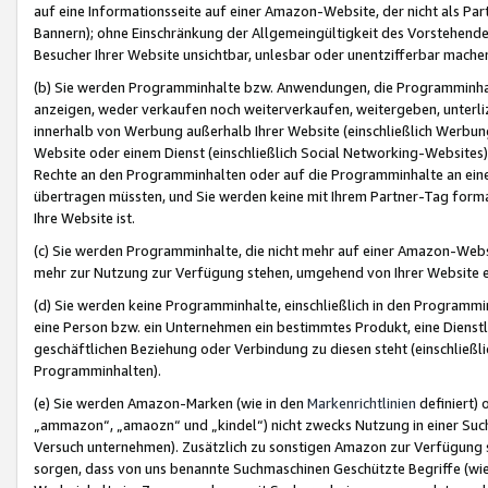
auf eine Informationsseite auf einer Amazon-Website, der nicht als Part
Bannern); ohne Einschränkung der Allgemeingültigkeit des Vorstehende
Besucher Ihrer Website unsichtbar, unlesbar oder unentzifferbar mache
(b) Sie werden Programminhalte bzw. Anwendungen, die Programminhalt
anzeigen, weder verkaufen noch weiterverkaufen, weitergeben, unterli
innerhalb von Werbung außerhalb Ihrer Website (einschließlich Werbun
Website oder einem Dienst (einschließlich Social Networking-Website
Rechte an den Programminhalten oder auf die Programminhalte an eine a
übertragen müssten, und Sie werden keine mit Ihrem Partner-Tag formati
Ihre Website ist.
(c) Sie werden Programminhalte, die nicht mehr auf einer Amazon-Websit
mehr zur Nutzung zur Verfügung stehen, umgehend von Ihrer Website e
(d) Sie werden keine Programminhalte, einschließlich in den Programmin
eine Person bzw. ein Unternehmen ein bestimmtes Produkt, eine Dienstle
geschäftlichen Beziehung oder Verbindung zu diesen steht (einschließli
Programminhalten).
(e) Sie werden Amazon-Marken (wie in den
Markenrichtlinien
definiert) 
„ammazon“, „amaozn“ und „kindel“) nicht zwecks Nutzung in einer Suc
Versuch unternehmen). Zusätzlich zu sonstigen Amazon zur Verfügung 
sorgen, dass von uns benannte Suchmaschinen Geschützte Begriffe (wie 