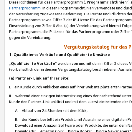
Diese Richtlinien für das Partnerprogramm („
Programmrichtlinien
“)
Partnerprogramm
; in diesen Programmrichtlinien verwendete und durch
der Vereinbarung zugewiesene Bedeutung. Die Rechte und Pflichten de
Partnerprogramm sowie Ziffer 3 der IP-Lizenz für das Partnerprogram
Einschränkung von Ziffer 6 Abs. (a) der Vereinbarung wird hiermit Fol
Partnerprogramm, die IP-Lizenz für das Partnerprogramm oder Ziffer 1
gegen die Vereinbarung.
Vergütungskatalog für das 
1. Qualifizierte Verkäufe und Qualifizierte Umsätze
„
Qualifizierte Verkäufe
“ werden von uns mit den in Ziffer 3 diese
(vorbehaltlich der in diesem Vergütungskatalog beschriebenen Ausnah
(a) Partner- Link auf Ihrer Site
:
i. ein Kunde durch Anklicken eines auf Ihrer Website platzierten Part
ii. während einer einzigen Internetsitzung eines der nachstehend unter (i)
Kunde den Partner-Link anklickt und mit dem zuerst eintretenden der f
A. Ablauf von 24 Stunden seit dem Klick,
B. der Kunde bestellt ein Produkt, mit Ausnahme eines digitalen P
Download einer Amazon Software oder Produkte, die unter dem N
Downloads“, „Amazon Coin“, „Kindle Books“, „Kindle Newspapers“, „