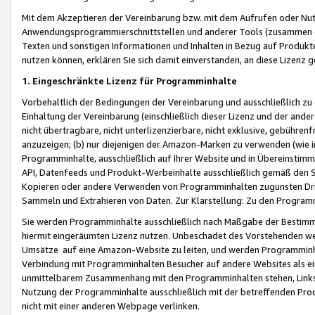
Mit dem Akzeptieren der Vereinbarung bzw. mit dem Aufrufen oder Nutz
Anwendungsprogrammierschnittstellen und anderer Tools (zusammen die
Texten und sonstigen Informationen und Inhalten in Bezug auf Produkte
nutzen können, erklären Sie sich damit einverstanden, an diese Lizenz 
1. Eingeschränkte Lizenz für Programminhalte
Vorbehaltlich der Bedingungen der Vereinbarung und ausschließlich z
Einhaltung der Vereinbarung (einschließlich dieser Lizenz und der ande
nicht übertragbare, nicht unterlizenzierbare, nicht exklusive, gebühren
anzuzeigen; (b) nur diejenigen der Amazon-Marken zu verwenden (wie in 
Programminhalte, ausschließlich auf Ihrer Website und in Übereinstimmu
API, Datenfeeds und Produkt-Werbeinhalte ausschließlich gemäß den Spe
Kopieren oder andere Verwenden von Programminhalten zugunsten Dri
Sammeln und Extrahieren von Daten. Zur Klarstellung: Zu den Program
Sie werden Programminhalte ausschließlich nach Maßgabe der Besti
hiermit eingeräumten Lizenz nutzen. Unbeschadet des Vorstehenden we
Umsätze auf eine Amazon-Website zu leiten, und werden Programminhal
Verbindung mit Programminhalten Besucher auf andere Websites als ein
unmittelbarem Zusammenhang mit den Programminhalten stehen, Links z
Nutzung der Programminhalte ausschließlich mit der betreffenden Pr
nicht mit einer anderen Webpage verlinken.