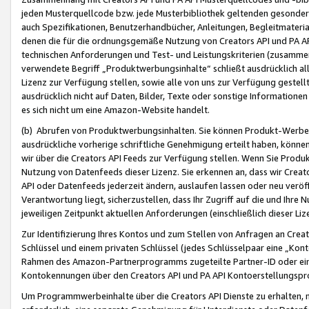
jeden Musterquellcode bzw. jede Musterbibliothek geltenden gesonder
auch Spezifikationen, Benutzerhandbücher, Anleitungen, Begleitmaterial
denen die für die ordnungsgemäße Nutzung von Creators API und PA A
technischen Anforderungen und Test- und Leistungskriterien (zusammen
verwendete Begriff „Produktwerbungsinhalte“ schließt ausdrücklich al
Lizenz zur Verfügung stellen, sowie alle von uns zur Verfügung gestel
ausdrücklich nicht auf Daten, Bilder, Texte oder sonstige Informatione
es sich nicht um eine Amazon-Website handelt.
(b) Abrufen von Produktwerbungsinhalten. Sie können Produkt-Werbein
ausdrückliche vorherige schriftliche Genehmigung erteilt haben, könn
wir über die Creators API Feeds zur Verfügung stellen. Wenn Sie Produk
Nutzung von Datenfeeds dieser Lizenz. Sie erkennen an, dass wir Creat
API oder Datenfeeds jederzeit ändern, auslaufen lassen oder neu veröffe
Verantwortung liegt, sicherzustellen, dass Ihr Zugriff auf die und Ihr
jeweiligen Zeitpunkt aktuellen Anforderungen (einschließlich dieser Liz
Zur Identifizierung Ihres Kontos und zum Stellen von Anfragen an Crea
Schlüssel und einem privaten Schlüssel (jedes Schlüsselpaar eine „Kon
Rahmen des Amazon-Partnerprogramms zugeteilte Partner-ID oder ein
Kontokennungen über den Creators API und PA API Kontoerstellungspro
Um Programmwerbeinhalte über die Creators API Dienste zu erhalten, m