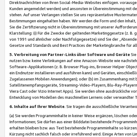
Direktnachrichten von Ihren Social-Media-Websites einfügen. vorausg
Kunden angemeldet werden) und ansonsten in Übereinstimmung mit der
stehen. Auf unser Verlangen stellen Sie uns repräsentative Mustermater
Bestimmungen eingehalten haben. Wir werden die Form und den Inhalt, di
Sie die Zertifizierung nicht in Übereinstimmung mit unserer Aufforderu
Klarstellung: (i) Für die Zwecke der geltenden Marketinggesetze (z. 
von 1991 und ähnlicher oder Nachfolgegesetze) sind Sie der „Absender“ j
Gesetze und Standards und Best Practices der Marketingbranche für 
5. Verbreitung von Partner-Links über Software und Geräte
Sie
nutzen bzw. keine Verlinkungen auf eine Amazon-Website wie nachsteh
Software-Applikationen (z. B. Browser Plug-ins, Browser Helper Objec
ein Endnutzer installieren und ausführen kann) und Geräten, einschlie
Zugelassenen Mobilen Anwendungen); oder (b) im Zusammenhang mit bzw.
Satellitenempfangsgeräte, Streaming-Video-Playern, Blu-Ray-Playern 
Viera Cast oder Vizio Internet Apps). Sie werden ohne ausdrückliche v
Entwicklung von Modellen des maschinellen Lernens oder verwandter 
6. Inhalte auf Ihrer Website
. Sie tragen die ausschließliche Verantwo
(a) Sie werden Programminhalte in keiner Weise ergänzen, löschen oder
Informationen; Sie dürfen aus einer Bilddatei bestehende Programminhal
erhalten bleiben bzw. aus Text bestehende Programminhalte so kürzen, 
Kürzung nicht sachlich falsch oder irreführend wird. Einige Arten von L