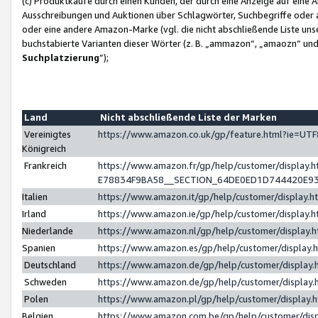
(c) Produktkäufe durch einen Kunden, der durch eine Anzeige auf eine 
Ausschreibungen und Auktionen über Schlagwörter, Suchbegriffe oder 
oder eine andere Amazon-Marke (vgl. die nicht abschließende Liste un
buchstabierte Varianten dieser Wörter (z. B. „ammazon“, „amaozn“ und „
Suchplatzierung
”);
Land
Nicht abschließende Liste der Marken
Vereinigtes
https://www.amazon.co.uk/gp/feature.html?ie=U
Königreich
Frankreich
https://www.amazon.fr/gp/help/customer/displa
E78834F9BA58__SECTION_64DE0ED1D744420E9
Italien
https://www.amazon.it/gp/help/customer/display
Irland
https://www.amazon.ie/gp/help/customer/displa
Niederlande
https://www.amazon.nl/gp/help/customer/display
Spanien
https://www.amazon.es/gp/help/customer/display
Deutschland
https://www.amazon.de/gp/help/customer/displa
Schweden
https://www.amazon.de/gp/help/customer/displa
Polen
https://www.amazon.pl/gp/help/customer/display
Belgien
https://www.amazon.com.be/gp/help/customer/d