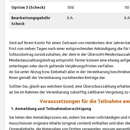
Option 3 (Scheck)
50£
50
Bearbeitungsgebühr
k.A.
k.A
Scheck
Sind auf Ihrem Konto für einen Zeitraum von mindestens drei Jahren kein
Frist von sieben Tagen nach einer entsprechenden Ankündigung die für
Schlussbetrag zurückzuhalten, der dem in der Übersicht Mindestausz
Mindestauszahlungsbetrag entspricht. Ferner können eine etwaig aufg
unterliegen oder durch geltende Verjährungsfristen verfallen.
An Sie unter Abzug bzw. Einbehalt aller in der Vereinbarung beschrieb
Ihnen gemäß der Vereinbarung zustehenden Beträge dar.
Sollten Sie, gleich aus welchem Grund, eine Überschusszahlung erhalte
an Sie im Rahmen der Vereinbarung zukünftig zahlbaren Vergütung zu 
Voraussetzungen für die Teilnahme a
1. Anmeldung und Teilnahmeberechtigung
Sie leiten den Anmeldeprozess ein, indem Sie einen vollständigen und 
muss/müssen originäre Inhalte (original content) enthalten und über d
Originalinhalte, die Materialien von Dritten verwenden, müssen wese