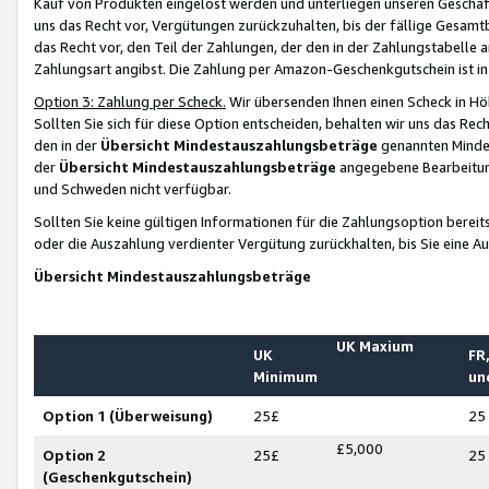
Kauf von Produkten eingelöst werden und unterliegen unseren Geschäf
uns das Recht vor, Vergütungen zurückzuhalten, bis der fällige Gesamt
das Recht vor, den Teil der Zahlungen, der den in der Zahlungstabelle 
Zahlungsart angibst. Die Zahlung per Amazon-Geschenkgutschein ist in
Option 3: Zahlung per Scheck.
Wir übersenden Ihnen einen Scheck in Höh
Sollten Sie sich für diese Option entscheiden, behalten wir uns das Rec
den in der
Übersicht Mindestauszahlungsbeträge
genannten Mindest
der
Übersicht Mindestauszahlungsbeträge
angegebene Bearbeitung
und Schweden nicht verfügbar.
Sollten Sie keine gültigen Informationen für die Zahlungsoption bereit
oder die Auszahlung verdienter Vergütung zurückhalten, bis Sie eine A
Übersicht Mindestauszahlungsbeträge
UK Maxium
UK
FR,
Minimum
un
Option 1 (Überweisung)
25£
25
£5,000
Option 2
25£
25
(Geschenkgutschein)