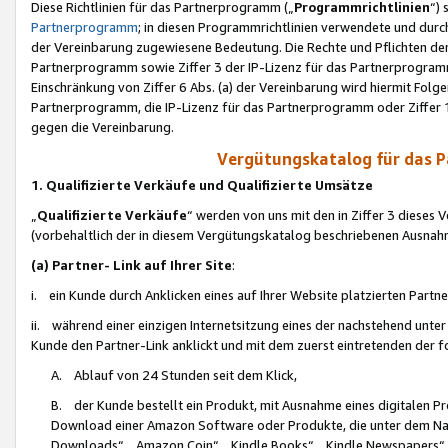
Diese Richtlinien für das Partnerprogramm („
Programmrichtlinien
“)
Partnerprogramm
; in diesen Programmrichtlinien verwendete und durch
der Vereinbarung zugewiesene Bedeutung. Die Rechte und Pflichten de
Partnerprogramm sowie Ziffer 3 der IP-Lizenz für das Partnerprogram
Einschränkung von Ziffer 6 Abs. (a) der Vereinbarung wird hiermit Fol
Partnerprogramm, die IP-Lizenz für das Partnerprogramm oder Ziffer 1
gegen die Vereinbarung.
Vergütungskatalog für das 
1. Qualifizierte Verkäufe und Qualifizierte Umsätze
„
Qualifizierte Verkäufe
“ werden von uns mit den in Ziffer 3 diese
(vorbehaltlich der in diesem Vergütungskatalog beschriebenen Ausnah
(a) Partner- Link auf Ihrer Site
:
i. ein Kunde durch Anklicken eines auf Ihrer Website platzierten Part
ii. während einer einzigen Internetsitzung eines der nachstehend unter (i)
Kunde den Partner-Link anklickt und mit dem zuerst eintretenden der f
A. Ablauf von 24 Stunden seit dem Klick,
B. der Kunde bestellt ein Produkt, mit Ausnahme eines digitalen P
Download einer Amazon Software oder Produkte, die unter dem N
Downloads“, „Amazon Coin“, „Kindle Books“, „Kindle Newspapers“, „