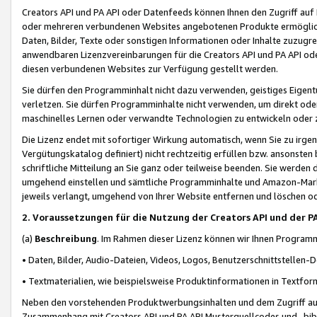
Creators API und PA API oder Datenfeeds können Ihnen den Zugriff auf D
oder mehreren verbundenen Websites angebotenen Produkte ermögliche
Daten, Bilder, Texte oder sonstigen Informationen oder Inhalte zuzugre
anwendbaren Lizenzvereinbarungen für die Creators API und PA API od
diesen verbundenen Websites zur Verfügung gestellt werden.
Sie dürfen den Programminhalt nicht dazu verwenden, geistiges Eigent
verletzen. Sie dürfen Programminhalte nicht verwenden, um direkt ode
maschinelles Lernen oder verwandte Technologien zu entwickeln oder zu
Die Lizenz endet mit sofortiger Wirkung automatisch, wenn Sie zu irg
Vergütungskatalog definiert) nicht rechtzeitig erfüllen bzw. ansonsten
schriftliche Mitteilung an Sie ganz oder teilweise beenden. Sie werden
umgehend einstellen und sämtliche Programminhalte und Amazon-Marke
jeweils verlangt, umgehend von Ihrer Website entfernen und löschen od
2. Voraussetzungen für die Nutzung der Creators API und der P
(a)
Beschreibung
. Im Rahmen dieser Lizenz können wir Ihnen Programmi
• Daten, Bilder, Audio-Dateien, Videos, Logos, Benutzerschnittstellen-
• Textmaterialien, wie beispielsweise Produktinformationen in Textfor
Neben den vorstehenden Produktwerbungsinhalten und dem Zugriff auf 
Zusammenhang mit Creators API und PA API Musterquellcodes und -bibli