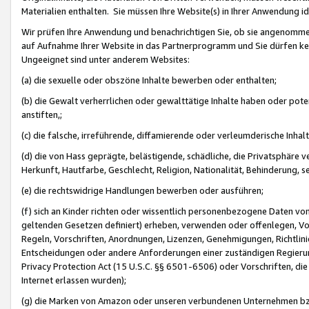
Materialien enthalten. Sie müssen Ihre Website(s) in Ihrer Anwendung ide
Wir prüfen Ihre Anwendung und benachrichtigen Sie, ob sie angenommen
auf Aufnahme Ihrer Website in das Partnerprogramm und Sie dürfen kei
Ungeeignet sind unter anderem Websites:
(a) die sexuelle oder obszöne Inhalte bewerben oder enthalten;
(b) die Gewalt verherrlichen oder gewalttätige Inhalte haben oder pot
anstiften,;
(c) die falsche, irreführende, diffamierende oder verleumderische Inha
(d) die von Hass geprägte, belästigende, schädliche, die Privatsphäre v
Herkunft, Hautfarbe, Geschlecht, Religion, Nationalität, Behinderung, 
(e) die rechtswidrige Handlungen bewerben oder ausführen;
(f) sich an Kinder richten oder wissentlich personenbezogene Daten vo
geltenden Gesetzen definiert) erheben, verwenden oder offenlegen, Vo
Regeln, Vorschriften, Anordnungen, Lizenzen, Genehmigungen, Richtlini
Entscheidungen oder andere Anforderungen einer zuständigen Regierung
Privacy Protection Act (15 U.S.C. §§ 6501-6506) oder Vorschriften, di
Internet erlassen wurden);
(g) die Marken von Amazon oder unseren verbundenen Unternehmen b