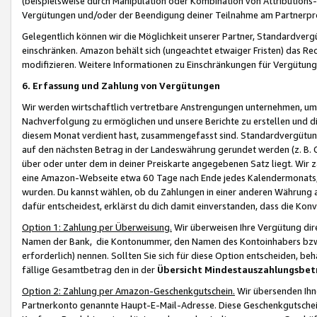
(beispielsweise durch Manipulation oder Kombination von Attributions-
Vergütungen und/oder der Beendigung deiner Teilnahme am Partnerp
Gelegentlich können wir die Möglichkeit unserer Partner, Standardv
einschränken. Amazon behält sich (ungeachtet etwaiger Fristen) das Re
modifizieren. Weitere Informationen zu Einschränkungen für Vergütung
6. Erfassung und Zahlung von Vergütungen
Wir werden wirtschaftlich vertretbare Anstrengungen unternehmen, um 
Nachverfolgung zu ermöglichen und unsere Berichte zu erstellen und di
diesem Monat verdient hast, zusammengefasst sind. Standardvergütung
auf den nächsten Betrag in der Landeswährung gerundet werden (z. B. C
über oder unter dem in deiner Preiskarte angegebenen Satz liegt. Wir
eine Amazon-Webseite etwa 60 Tage nach Ende jedes Kalendermonats, i
wurden. Du kannst wählen, ob du Zahlungen in einer anderen Währung
dafür entscheidest, erklärst du dich damit einverstanden, dass die K
Option 1: Zahlung per Überweisung.
Wir überweisen Ihre Vergütung dir
Namen der Bank, die Kontonummer, den Namen des Kontoinhabers bzw. a
erforderlich) nennen. Sollten Sie sich für diese Option entscheiden, be
fällige Gesamtbetrag den in der
Übersicht Mindestauszahlungsbet
Option 2: Zahlung per Amazon-Geschenkgutschein.
Wir übersenden Ihne
Partnerkonto genannte Haupt-E-Mail-Adresse. Diese Geschenkgutschei