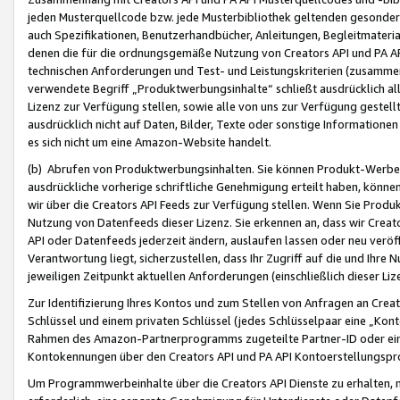
jeden Musterquellcode bzw. jede Musterbibliothek geltenden gesonder
auch Spezifikationen, Benutzerhandbücher, Anleitungen, Begleitmaterial
denen die für die ordnungsgemäße Nutzung von Creators API und PA A
technischen Anforderungen und Test- und Leistungskriterien (zusammen
verwendete Begriff „Produktwerbungsinhalte“ schließt ausdrücklich al
Lizenz zur Verfügung stellen, sowie alle von uns zur Verfügung gestel
ausdrücklich nicht auf Daten, Bilder, Texte oder sonstige Informatione
es sich nicht um eine Amazon-Website handelt.
(b) Abrufen von Produktwerbungsinhalten. Sie können Produkt-Werbein
ausdrückliche vorherige schriftliche Genehmigung erteilt haben, könn
wir über die Creators API Feeds zur Verfügung stellen. Wenn Sie Produk
Nutzung von Datenfeeds dieser Lizenz. Sie erkennen an, dass wir Creat
API oder Datenfeeds jederzeit ändern, auslaufen lassen oder neu veröffe
Verantwortung liegt, sicherzustellen, dass Ihr Zugriff auf die und Ihr
jeweiligen Zeitpunkt aktuellen Anforderungen (einschließlich dieser Liz
Zur Identifizierung Ihres Kontos und zum Stellen von Anfragen an Crea
Schlüssel und einem privaten Schlüssel (jedes Schlüsselpaar eine „Kon
Rahmen des Amazon-Partnerprogramms zugeteilte Partner-ID oder ein
Kontokennungen über den Creators API und PA API Kontoerstellungspro
Um Programmwerbeinhalte über die Creators API Dienste zu erhalten, m