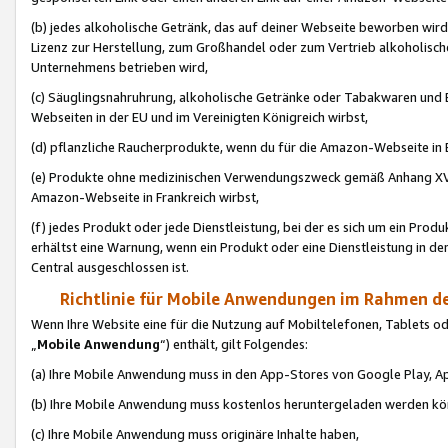
(b) jedes alkoholische Getränk, das auf deiner Webseite beworben wird
Lizenz zur Herstellung, zum Großhandel oder zum Vertrieb alkoholisch
Unternehmens betrieben wird,
(c) Säuglingsnahruhrung, alkoholische Getränke oder Tabakwaren und E
Webseiten in der EU und im Vereinigten Königreich wirbst,
(d) pflanzliche Raucherprodukte, wenn du für die Amazon-Webseite in B
(e) Produkte ohne medizinischen Verwendungszweck gemäß Anhang XVI 
Amazon-Webseite in Frankreich wirbst,
(f) jedes Produkt oder jede Dienstleistung, bei der es sich um ein Prod
erhältst eine Warnung, wenn ein Produkt oder eine Dienstleistung in de
Central ausgeschlossen ist.
Richtlinie für Mobile Anwendungen im Rahmen de
Wenn Ihre Website eine für die Nutzung auf Mobiltelefonen, Tablets 
„
Mobile Anwendung
“) enthält, gilt Folgendes:
(a) Ihre Mobile Anwendung muss in den App-Stores von Google Play, A
(b) Ihre Mobile Anwendung muss kostenlos heruntergeladen werden könn
(c) Ihre Mobile Anwendung muss originäre Inhalte haben,