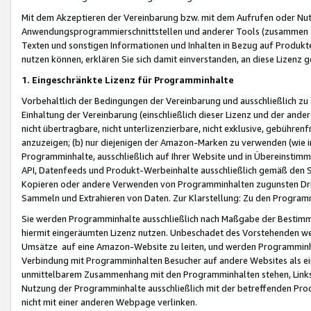
Mit dem Akzeptieren der Vereinbarung bzw. mit dem Aufrufen oder Nutz
Anwendungsprogrammierschnittstellen und anderer Tools (zusammen die
Texten und sonstigen Informationen und Inhalten in Bezug auf Produkte
nutzen können, erklären Sie sich damit einverstanden, an diese Lizenz 
1. Eingeschränkte Lizenz für Programminhalte
Vorbehaltlich der Bedingungen der Vereinbarung und ausschließlich z
Einhaltung der Vereinbarung (einschließlich dieser Lizenz und der ande
nicht übertragbare, nicht unterlizenzierbare, nicht exklusive, gebühren
anzuzeigen; (b) nur diejenigen der Amazon-Marken zu verwenden (wie in 
Programminhalte, ausschließlich auf Ihrer Website und in Übereinstimmu
API, Datenfeeds und Produkt-Werbeinhalte ausschließlich gemäß den Spe
Kopieren oder andere Verwenden von Programminhalten zugunsten Dri
Sammeln und Extrahieren von Daten. Zur Klarstellung: Zu den Program
Sie werden Programminhalte ausschließlich nach Maßgabe der Besti
hiermit eingeräumten Lizenz nutzen. Unbeschadet des Vorstehenden we
Umsätze auf eine Amazon-Website zu leiten, und werden Programminhal
Verbindung mit Programminhalten Besucher auf andere Websites als ein
unmittelbarem Zusammenhang mit den Programminhalten stehen, Links z
Nutzung der Programminhalte ausschließlich mit der betreffenden Pr
nicht mit einer anderen Webpage verlinken.