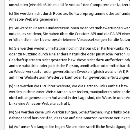
umzuleiten (einschließlich mit Hilfe von auf den Computern der Nutzer i
(s) Sie werden nicht durch Roboter, Softwareprogramme oder auf andere
Amazon-Website generieren.
(t) Sie werden unsere Kundenrezensionen oder Sternebewertungen wed
nutzen, es sei denn, Sie haben über die Creators API und die PA API e
erfüllen die in der Lizenz beschriebenen Voraussetzungen für die Nutzu
(u) Sie werden weder unmittelbar noch mittelbar über Partner-Links P
oder zu Nutzung durch eine andere natürliche oder juristische Person,
Geschäftspartnern nicht gestatten bzw. diese nicht dazu auffordern od
andere natürliche oder juristische Person, unmittelbar oder mittelbar
zu Wiederverkaufs- oder gewerblichen Zwecken (gleich welcher Art) 
auf Ihrer Website zum Wiederverkauf oder für gewerbliche Nutzungen 
(v) Sie werden die URL Ihrer Website, die die Partner-Links enthält b
werden, nicht in einer Weise tarnen, verstecken, manipulieren oder and
nicht mit angemessenem Aufwand in der Lage sind, die Website oder A
Links eine Amazon-Website aufruft.
(w) Sie werden keine Link-Verkürzungen, Schaltflächen, Hyperlinks ode
dahingehend hervorrufen, dass Sie auf eine Amazon-Website verlinken
(x) Auf unser Verlangen hin legen Sie uns eine schriftliche Bestätigung