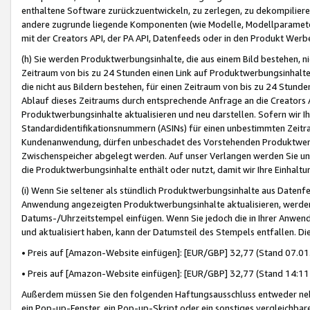
enthaltene Software zurückzuentwickeln, zu zerlegen, zu dekompilier
andere zugrunde liegende Komponenten (wie Modelle, Modellparameter
mit der Creators API, der PA API, Datenfeeds oder in den Produkt Werb
(h) Sie werden Produktwerbungsinhalte, die aus einem Bild bestehen, ni
Zeitraum von bis zu 24 Stunden einen Link auf Produktwerbungsinhalte
die nicht aus Bildern bestehen, für einen Zeitraum von bis zu 24 Stund
Ablauf dieses Zeitraums durch entsprechende Anfrage an die Creators 
Produktwerbungsinhalte aktualisieren und neu darstellen. Sofern wir Ih
Standardidentifikationsnummern (ASINs) für einen unbestimmten Zeitra
Kundenanwendung, dürfen unbeschadet des Vorstehenden Produktwerbu
Zwischenspeicher abgelegt werden. Auf unser Verlangen werden Sie un
die Produktwerbungsinhalte enthält oder nutzt, damit wir Ihre Einhalt
(i) Wenn Sie seltener als stündlich Produktwerbungsinhalte aus Datenfe
Anwendung angezeigten Produktwerbungsinhalte aktualisieren, werden 
Datums-/Uhrzeitstempel einfügen. Wenn Sie jedoch die in Ihrer Anwe
und aktualisiert haben, kann der Datumsteil des Stempels entfallen. Dies
• Preis auf [Amazon-Website einfügen]: [EUR/GBP] 32,77 (Stand 07.01.
• Preis auf [Amazon-Website einfügen]: [EUR/GBP] 32,77 (Stand 14:11 
Außerdem müssen Sie den folgenden Haftungsausschluss entweder neb
ein Pop-up-Fenster, ein Pop-up-Skript oder ein sonstiges vergleichba