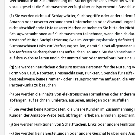
Werbeinhalte im Zusammenhang mit Suchergebnissen verwendet werden,
vorausgesetzt die Suchmaschine verfügt über entsprechende Ausschlu
(f) Sie werden nicht auf Schlagwörter, Suchbegriffe oder andere Ident
Amazon oder unseren verbundenen Unternehmen oder Abwandlungen bzw
nicht abschließende Liste unserer Marken entnehmen Sie bitte der Nich
Schlagwortauktionen auf Suchmaschinen teilnehmen, wenn die sich da
Kostenpflichtige Suchplatzierung (wie im
Vergütungskatalog
definiert
Suchmaschinen Links zur Verfügung stellen, damit Sie bei allgemeinen I
kostenfreien Suchergebnissen) auftauchen, solange Sie die
Vereinbaru
auf Ihre Website leiten und nicht unmittelbar oder mittelbar über eine
(g) Sie werden natürlichen oder juristischen Personen für die Nutzung 
Form von Geld, Rabatten, Preisnachlässen, Punkten, Spenden für Hilfs
beispielsweise keine Prämien- oder Treueprogramme auflegen, die Anrei
Partner-Links zu besuchen.
(h) Sie werden die Inhalte von elektronischen Formularen oder anderem M
abfangen, aufzeichnen, umleiten, auslesen, auslegen oder ausfüllen.
(i) Sie werden keine Kontodaten, die unsere Kunden im Zusammenhang 
Kunden der Amazon-Websites), abfragen, erheben, einholen, speichern,
(j) Sie werden Funktionen von Schaltflächen, Links oder andere Funkti
(k) Sie werden keine Bestellungen oder andere Geschäfte über eine Ama