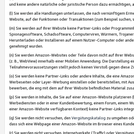
und keine andere natürliche oder juristische Person dazu ermächtigen, a
(l) Sie werden alle Handlungen unterlassen, die nach vernünftigem Erme
Website, auf der Funktionen oder Transaktionen (zum Beispiel suchen, s
(m) Sie werden auf Ihrer Website keine Partner-Links oder Programmin
Spionagesoftware, Schadsoftware, Computerviren, Würmern, Trojaner
Herunterladen oder Installieren auf einem Nutzer-Computer oder ande
genehmigt wurden.
(n) Sie werden Amazon-Websites oder Teile davon nicht auf Ihrer Websi
(z. B., WebView) innerhalb einer Mobilen Anwendung. Die Darstellung ein
Teilnahmevoraussetzungen stellt jedoch keinen Verstoß gegen diese Zif
(o) Sie werden keine Partner-Links oder andere Inhalte, die eine Am
Werbeseiten oder Layer-Werbung einstellen oder bereitstellen, mit Au
bewerben, die eng mit dem auf Ihrer Website befindlichen Material z
(p) Sie werden in Inhalte, die Sie auf einer Amazon-Website platzier
Werbediensten oder in einer Kundenbewertung, einem Forum, einem Wun
einer Amazon-Website verfügbaren Kontext) keine Partner-Links integr
(q) Sie werden nicht versuchen, den
Vergütungskatalog
zu umgehen oder
dass sich eine Webpage einer Amazon-Website im Browser eines Kunden 
(r) Sie werden nicht versuchen, Internetverkehr (Traffic) oder Vergü