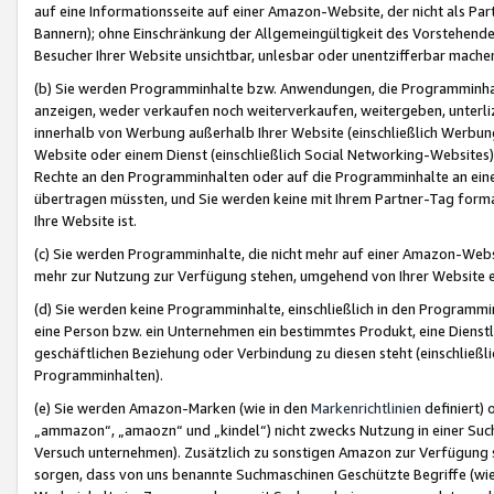
auf eine Informationsseite auf einer Amazon-Website, der nicht als Part
Bannern); ohne Einschränkung der Allgemeingültigkeit des Vorstehende
Besucher Ihrer Website unsichtbar, unlesbar oder unentzifferbar mache
(b) Sie werden Programminhalte bzw. Anwendungen, die Programminhalt
anzeigen, weder verkaufen noch weiterverkaufen, weitergeben, unterli
innerhalb von Werbung außerhalb Ihrer Website (einschließlich Werbun
Website oder einem Dienst (einschließlich Social Networking-Website
Rechte an den Programminhalten oder auf die Programminhalte an eine a
übertragen müssten, und Sie werden keine mit Ihrem Partner-Tag formati
Ihre Website ist.
(c) Sie werden Programminhalte, die nicht mehr auf einer Amazon-Websit
mehr zur Nutzung zur Verfügung stehen, umgehend von Ihrer Website e
(d) Sie werden keine Programminhalte, einschließlich in den Programmin
eine Person bzw. ein Unternehmen ein bestimmtes Produkt, eine Dienstle
geschäftlichen Beziehung oder Verbindung zu diesen steht (einschließli
Programminhalten).
(e) Sie werden Amazon-Marken (wie in den
Markenrichtlinien
definiert) 
„ammazon“, „amaozn“ und „kindel“) nicht zwecks Nutzung in einer Suc
Versuch unternehmen). Zusätzlich zu sonstigen Amazon zur Verfügung 
sorgen, dass von uns benannte Suchmaschinen Geschützte Begriffe (wie 