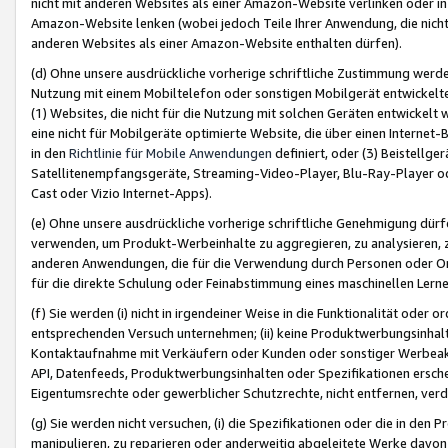
nicht mit anderen Websites als einer Amazon-Website verlinken oder i
Amazon-Website lenken (wobei jedoch Teile Ihrer Anwendung, die nich
anderen Websites als einer Amazon-Website enthalten dürfen).
(d) Ohne unsere ausdrückliche vorherige schriftliche Zustimmung werd
Nutzung mit einem Mobiltelefon oder sonstigen Mobilgerät entwickelt
(1) Websites, die nicht für die Nutzung mit solchen Geräten entwickelt
eine nicht für Mobilgeräte optimierte Website, die über einen Interne
in den
Richtlinie für Mobile Anwendungen
definiert, oder (3) Beistellge
Satellitenempfangsgeräte, Streaming-Video-Player, Blu-Ray-Player ode
Cast oder Vizio Internet-Apps).
(e) Ohne unsere ausdrückliche vorherige schriftliche Genehmigung dürfe
verwenden, um Produkt-Werbeinhalte zu aggregieren, zu analysieren, 
anderen Anwendungen, die für die Verwendung durch Personen oder Or
für die direkte Schulung oder Feinabstimmung eines maschinellen Lern
(f) Sie werden (i) nicht in irgendeiner Weise in die Funktionalität ode
entsprechenden Versuch unternehmen; (ii) keine Produktwerbungsinha
Kontaktaufnahme mit Verkäufern oder Kunden oder sonstiger Werbeaktiv
API, Datenfeeds, Produktwerbungsinhalten oder Spezifikationen erschei
Eigentumsrechte oder gewerblicher Schutzrechte, nicht entfernen, verd
(g) Sie werden nicht versuchen, (i) die Spezifikationen oder die in de
manipulieren, zu reparieren oder anderweitig abgeleitete Werke davon z