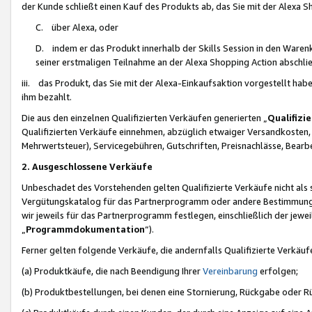
der Kunde schließt einen Kauf des Produkts ab, das Sie mit der Alexa 
C. über Alexa, oder
D. indem er das Produkt innerhalb der Skills Session in den Waren
seiner erstmaligen Teilnahme an der Alexa Shopping Action abschlie
iii. das Produkt, das Sie mit der Alexa-Einkaufsaktion vorgestellt ha
ihm bezahlt.
Die aus den einzelnen Qualifizierten Verkäufen generierten „
Qualifizi
Qualifizierten Verkäufe einnehmen, abzüglich etwaiger Versandkosten
Mehrwertsteuer), Servicegebühren, Gutschriften, Preisnachlässe, Bear
2. Ausgeschlossene Verkäufe
Unbeschadet des Vorstehenden gelten Qualifizierte Verkäufe nicht als
Vergütungskatalog für das Partnerprogramm oder andere Bestimmungen,
wir jeweils für das Partnerprogramm festlegen, einschließlich der jewe
„
Programmdokumentation
“).
Ferner gelten folgende Verkäufe, die andernfalls Qualifizierte Verkä
(a) Produktkäufe, die nach Beendigung Ihrer
Vereinbarung
erfolgen;
(b) Produktbestellungen, bei denen eine Stornierung, Rückgabe oder R