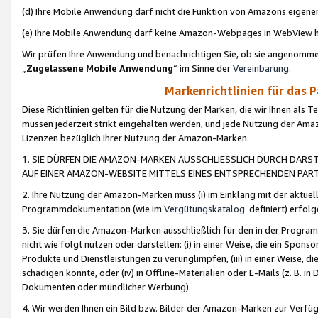
(d) Ihre Mobile Anwendung darf nicht die Funktion von Amazons eige
(e) Ihre Mobile Anwendung darf keine Amazon-Webpages in WebView 
Wir prüfen Ihre Anwendung und benachrichtigen Sie, ob sie angenomm
„
Zugelassene Mobile Anwendung
“ im Sinne der
Vereinbarung
.
Markenrichtlinien für das 
Diese Richtlinien gelten für die Nutzung der Marken, die wir Ihnen als 
müssen jederzeit strikt eingehalten werden, und jede Nutzung der Ama
Lizenzen bezüglich Ihrer Nutzung der Amazon-Marken.
1. SIE DÜRFEN DIE AMAZON-MARKEN AUSSCHLIESSLICH DURCH DARS
AUF EINER AMAZON-WEBSITE MITTELS EINES ENTSPRECHENDEN PART
2. Ihre Nutzung der Amazon-Marken muss (i) im Einklang mit der aktuells
Programmdokumentation (wie im
Vergütungskatalog
definiert) erfolg
3. Sie dürfen die Amazon-Marken ausschließlich für den in der Progr
nicht wie folgt nutzen oder darstellen: (i) in einer Weise, die ein Spo
Produkte und Dienstleistungen zu verunglimpfen, (iii) in einer Weise
schädigen könnte, oder (iv) in Offline-Materialien oder E-Mails (z. B.
Dokumenten oder mündlicher Werbung).
4. Wir werden Ihnen ein Bild bzw. Bilder der Amazon-Marken zur Verfüg