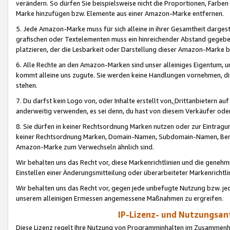
verändern. So dürfen Sie beispielsweise nicht die Proportionen, Farb
Marke hinzufügen bzw. Elemente aus einer Amazon-Marke entfernen.
5. Jede Amazon-Marke muss für sich alleine in ihrer Gesamtheit darge
grafischen oder Textelementen muss ein hinreichender Abstand gegebe
platzieren, der die Lesbarkeit oder Darstellung dieser Amazon-Marke b
6. Alle Rechte an den Amazon-Marken sind unser alleiniges Eigentum, 
kommt alleine uns zugute. Sie werden keine Handlungen vornehmen, 
stehen.
7. Du darfst kein Logo von, oder Inhalte erstellt von,
Drittanbietern au
anderweitig verwenden, es sei denn, du hast von diesem Verkäufer oder
8. Sie dürfen in keiner Rechtsordnung Marken nutzen oder zur Eintragu
keiner Rechtsordnung Marken, Domain-Namen, Subdomain-Namen, Benu
Amazon-Marke zum Verwechseln ähnlich sind.
Wir behalten uns das Recht vor, diese Markenrichtlinien und die gene
Einstellen einer Änderungsmitteilung oder überarbeiteter Markenricht
Wir behalten uns das Recht vor, gegen jede unbefugte Nutzung bzw. jede 
unserem alleinigen Ermessen angemessene Maßnahmen zu ergreifen.
IP-Lizenz- und Nutzungsan
Diese Lizenz regelt Ihre Nutzung von Programminhalten im Zusammen