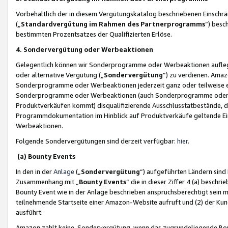
Vorbehaltlich der in diesem Vergütungskatalog beschriebenen Einschr
(„
Standardvergütung im Rahmen des Partnerprogramms
“) besc
bestimmten Prozentsatzes der Qualifizierten Erlöse.
4. Sondervergütung oder Werbeaktionen
Gelegentlich können wir Sonderprogramme oder Werbeaktionen auflegen,
oder alternative Vergütung („
Sondervergütung
”) zu verdienen. Amazo
Sonderprogramme oder Werbeaktionen jederzeit ganz oder teilweise einz
Sonderprogramme oder Werbeaktionen (auch Sonderprogramme oder We
Produktverkäufen kommt) disqualifizierende Ausschlusstatbestände, di
Programmdokumentation im Hinblick auf Produktverkäufe geltende E
Werbeaktionen.
Folgende Sondervergütungen sind derzeit verfügbar:
hier
.
(a) Bounty Events
In den in der
Anlage
(„
Sondervergütung
“) aufgeführten Ländern sind
Zusammenhang mit „
Bounty Events
“ die in dieser Ziffer 4 (a) besch
Bounty Event wie in der Anlage beschrieben anspruchsberechtigt sein mu
teilnehmende Startseite einer Amazon-Website aufruft und (2) der Kun
ausführt.
Amazon zahlt keine Sondervergütung, wenn das zugrundeliegende Boun