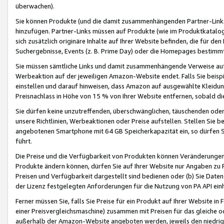
überwachen).
Sie können Produkte (und die damit zusammenhängenden Partner-Links)
hinzufügen. Partner-Links müssen auf Produkte (wie im Produktkatalog de
sich zusätzlich originäre Inhalte auf Ihrer Website befinden, die für 
Suchergebnisse, Events (z. B. Prime Day) oder die Homepages bestimmte
Sie müssen sämtliche Links und damit zusammenhängende Verweise auf z
Werbeaktion auf der jeweiligen Amazon-Website endet. Falls Sie beisp
einstellen und darauf hinweisen, dass Amazon auf ausgewählte Kleidun
Preisnachlass in Höhe von 15 % von Ihrer Website entfernen, sobald di
Sie dürfen keine unzutreffenden, überschwänglichen, täuschenden od
unsere Richtlinien, Werbeaktionen oder Preise aufstellen. Stellen Sie 
angebotenen Smartphone mit 64 GB Speicherkapazität ein, so dürfen S
führt.
Die Preise und die Verfügbarkeit von Produkten können Veränderungen 
Produkte ändern können, dürfen Sie auf Ihrer Website nur Angaben zu P
Preisen und Verfügbarkeit dargestellt sind bedienen oder (b) Sie Daten
der Lizenz festgelegten Anforderungen für die Nutzung von PA API einh
Ferner müssen Sie, falls Sie Preise für ein Produkt auf Ihrer Website in 
einer Preisvergleichsmaschine) zusammen mit Preisen für das gleiche o
außerhalb der Amazon-Website angeboten werden, jeweils den niedrigst