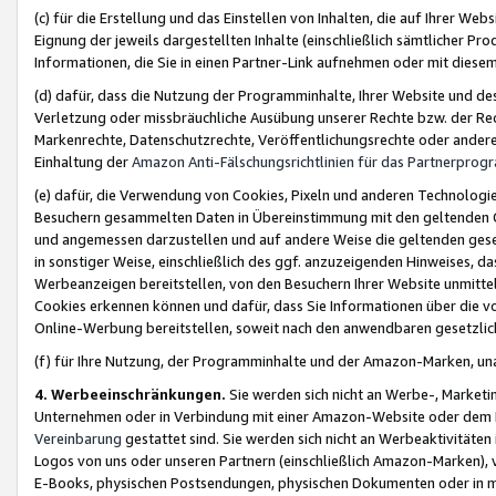
(c) für die Erstellung und das Einstellen von Inhalten, die auf Ihrer We
Eignung der jeweils dargestellten Inhalte (einschließlich sämtlicher 
Informationen, die Sie in einen Partner-Link aufnehmen oder mit diese
(d) dafür, dass die Nutzung der Programminhalte, Ihrer Website und des 
Verletzung oder missbräuchliche Ausübung unserer Rechte bzw. der Recht
Markenrechte, Datenschutzrechte, Veröffentlichungsrechte oder anderer
Einhaltung der
Amazon Anti-Fälschungsrichtlinien für das Partnerpro
(e) dafür, die Verwendung von Cookies, Pixeln und anderen Technologien
Besuchern gesammelten Daten in Übereinstimmung mit den geltenden Ge
und angemessen darzustellen und auf andere Weise die geltenden geset
in sonstiger Weise, einschließlich des ggf. anzuzeigenden Hinweises, d
Werbeanzeigen bereitstellen, von den Besuchern Ihrer Website unmitte
Cookies erkennen können und dafür, dass Sie Informationen über die v
Online-Werbung bereitstellen, soweit nach den anwendbaren gesetzlic
(f) für Ihre Nutzung, der Programminhalte und der Amazon-Marken, u
4. Werbeeinschränkungen.
Sie werden sich nicht an Werbe-, Market
Unternehmen oder in Verbindung mit einer Amazon-Website oder dem Pa
Vereinbarung
gestattet sind. Sie werden sich nicht an Werbeaktivitäten
Logos von uns oder unseren Partnern (einschließlich Amazon-Marken), 
E-Books, physischen Postsendungen, physischen Dokumenten oder in 