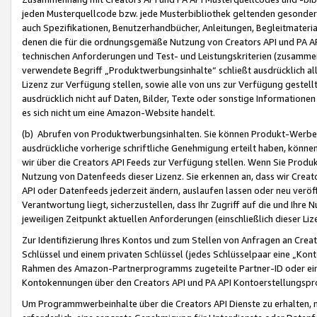
jeden Musterquellcode bzw. jede Musterbibliothek geltenden gesonder
auch Spezifikationen, Benutzerhandbücher, Anleitungen, Begleitmaterial
denen die für die ordnungsgemäße Nutzung von Creators API und PA A
technischen Anforderungen und Test- und Leistungskriterien (zusammen
verwendete Begriff „Produktwerbungsinhalte“ schließt ausdrücklich al
Lizenz zur Verfügung stellen, sowie alle von uns zur Verfügung gestel
ausdrücklich nicht auf Daten, Bilder, Texte oder sonstige Informatione
es sich nicht um eine Amazon-Website handelt.
(b) Abrufen von Produktwerbungsinhalten. Sie können Produkt-Werbein
ausdrückliche vorherige schriftliche Genehmigung erteilt haben, könn
wir über die Creators API Feeds zur Verfügung stellen. Wenn Sie Produk
Nutzung von Datenfeeds dieser Lizenz. Sie erkennen an, dass wir Creat
API oder Datenfeeds jederzeit ändern, auslaufen lassen oder neu veröffe
Verantwortung liegt, sicherzustellen, dass Ihr Zugriff auf die und Ihr
jeweiligen Zeitpunkt aktuellen Anforderungen (einschließlich dieser Liz
Zur Identifizierung Ihres Kontos und zum Stellen von Anfragen an Crea
Schlüssel und einem privaten Schlüssel (jedes Schlüsselpaar eine „Kon
Rahmen des Amazon-Partnerprogramms zugeteilte Partner-ID oder ein
Kontokennungen über den Creators API und PA API Kontoerstellungspro
Um Programmwerbeinhalte über die Creators API Dienste zu erhalten, m