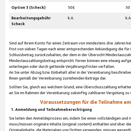
Option 3 (Scheck)
50£
50
Bearbeitungsgebühr
k.A.
k.A
Scheck
Sind auf Ihrem Konto für einen Zeitraum von mindestens drei Jahren kein
Frist von sieben Tagen nach einer entsprechenden Ankündigung die für
Schlussbetrag zurückzuhalten, der dem in der Übersicht Mindestausz
Mindestauszahlungsbetrag entspricht. Ferner können eine etwaig aufg
unterliegen oder durch geltende Verjährungsfristen verfallen.
An Sie unter Abzug bzw. Einbehalt aller in der Vereinbarung beschrieb
Ihnen gemäß der Vereinbarung zustehenden Beträge dar.
Sollten Sie, gleich aus welchem Grund, eine Überschusszahlung erhalte
an Sie im Rahmen der Vereinbarung zukünftig zahlbaren Vergütung zu 
Voraussetzungen für die Teilnahme a
1. Anmeldung und Teilnahmeberechtigung
Sie leiten den Anmeldeprozess ein, indem Sie einen vollständigen und 
muss/müssen originäre Inhalte (original content) enthalten und über d
Originalinhalte, die Materialien von Dritten verwenden, müssen wese