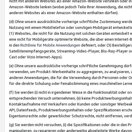
nicht mit anderen Websites als einer Amazon-Website verlinken oder i
Amazon-Website lenken (wobei jedoch Teile Ihrer Anwendung, die nich
anderen Websites als einer Amazon-Website enthalten dürfen).
(d) Ohne unsere ausdrückliche vorherige schriftliche Zustimmung werd
Nutzung mit einem Mobiltelefon oder sonstigen Mobilgerät entwickelt
(1) Websites, die nicht für die Nutzung mit solchen Geräten entwickelt
eine nicht für Mobilgeräte optimierte Website, die über einen Interne
in den
Richtlinie für Mobile Anwendungen
definiert, oder (3) Beistellge
Satellitenempfangsgeräte, Streaming-Video-Player, Blu-Ray-Player ode
Cast oder Vizio Internet-Apps).
(e) Ohne unsere ausdrückliche vorherige schriftliche Genehmigung dürfe
verwenden, um Produkt-Werbeinhalte zu aggregieren, zu analysieren, 
anderen Anwendungen, die für die Verwendung durch Personen oder Or
für die direkte Schulung oder Feinabstimmung eines maschinellen Lern
(f) Sie werden (i) nicht in irgendeiner Weise in die Funktionalität ode
entsprechenden Versuch unternehmen; (ii) keine Produktwerbungsinha
Kontaktaufnahme mit Verkäufern oder Kunden oder sonstiger Werbeaktiv
API, Datenfeeds, Produktwerbungsinhalten oder Spezifikationen erschei
Eigentumsrechte oder gewerblicher Schutzrechte, nicht entfernen, verd
(g) Sie werden nicht versuchen, (i) die Spezifikationen oder die in de
manipulieren, zu reparieren oder anderweitig abgeleitete Werke davon z