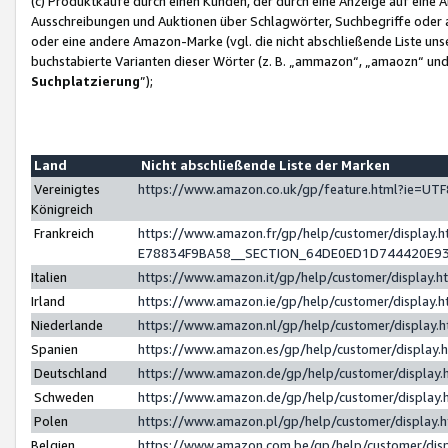
(c) Produktkäufe durch einen Kunden, der durch eine Anzeige auf eine 
Ausschreibungen und Auktionen über Schlagwörter, Suchbegriffe oder 
oder eine andere Amazon-Marke (vgl. die nicht abschließende Liste un
buchstabierte Varianten dieser Wörter (z. B. „ammazon“, „amaozn“ und „
Suchplatzierung
”);
Land
Nicht abschließende Liste der Marken
Vereinigtes
https://www.amazon.co.uk/gp/feature.html?ie=U
Königreich
Frankreich
https://www.amazon.fr/gp/help/customer/displa
E78834F9BA58__SECTION_64DE0ED1D744420E9
Italien
https://www.amazon.it/gp/help/customer/display
Irland
https://www.amazon.ie/gp/help/customer/displa
Niederlande
https://www.amazon.nl/gp/help/customer/display
Spanien
https://www.amazon.es/gp/help/customer/display
Deutschland
https://www.amazon.de/gp/help/customer/displa
Schweden
https://www.amazon.de/gp/help/customer/displa
Polen
https://www.amazon.pl/gp/help/customer/display
Belgien
https://www.amazon.com.be/gp/help/customer/d