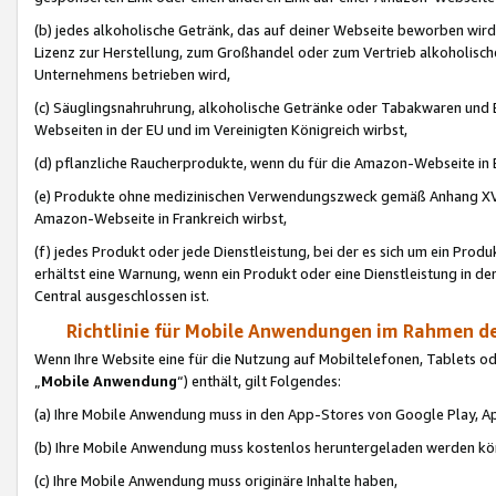
(b) jedes alkoholische Getränk, das auf deiner Webseite beworben wird
Lizenz zur Herstellung, zum Großhandel oder zum Vertrieb alkoholisch
Unternehmens betrieben wird,
(c) Säuglingsnahruhrung, alkoholische Getränke oder Tabakwaren und E
Webseiten in der EU und im Vereinigten Königreich wirbst,
(d) pflanzliche Raucherprodukte, wenn du für die Amazon-Webseite in B
(e) Produkte ohne medizinischen Verwendungszweck gemäß Anhang XVI 
Amazon-Webseite in Frankreich wirbst,
(f) jedes Produkt oder jede Dienstleistung, bei der es sich um ein Prod
erhältst eine Warnung, wenn ein Produkt oder eine Dienstleistung in de
Central ausgeschlossen ist.
Richtlinie für Mobile Anwendungen im Rahmen de
Wenn Ihre Website eine für die Nutzung auf Mobiltelefonen, Tablets 
„
Mobile Anwendung
“) enthält, gilt Folgendes:
(a) Ihre Mobile Anwendung muss in den App-Stores von Google Play, A
(b) Ihre Mobile Anwendung muss kostenlos heruntergeladen werden könn
(c) Ihre Mobile Anwendung muss originäre Inhalte haben,