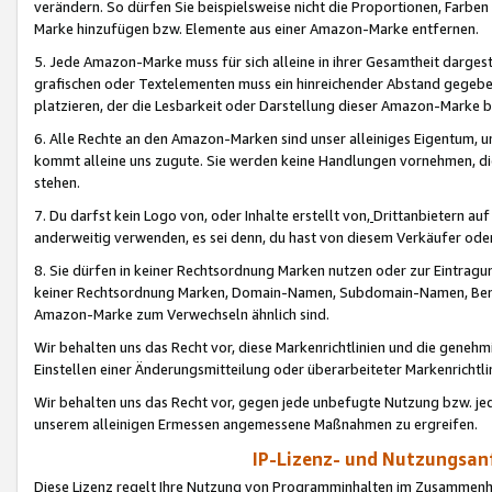
verändern. So dürfen Sie beispielsweise nicht die Proportionen, Farb
Marke hinzufügen bzw. Elemente aus einer Amazon-Marke entfernen.
5. Jede Amazon-Marke muss für sich alleine in ihrer Gesamtheit darge
grafischen oder Textelementen muss ein hinreichender Abstand gegebe
platzieren, der die Lesbarkeit oder Darstellung dieser Amazon-Marke b
6. Alle Rechte an den Amazon-Marken sind unser alleiniges Eigentum, 
kommt alleine uns zugute. Sie werden keine Handlungen vornehmen, 
stehen.
7. Du darfst kein Logo von, oder Inhalte erstellt von,
Drittanbietern au
anderweitig verwenden, es sei denn, du hast von diesem Verkäufer oder
8. Sie dürfen in keiner Rechtsordnung Marken nutzen oder zur Eintragu
keiner Rechtsordnung Marken, Domain-Namen, Subdomain-Namen, Benu
Amazon-Marke zum Verwechseln ähnlich sind.
Wir behalten uns das Recht vor, diese Markenrichtlinien und die gene
Einstellen einer Änderungsmitteilung oder überarbeiteter Markenricht
Wir behalten uns das Recht vor, gegen jede unbefugte Nutzung bzw. jede 
unserem alleinigen Ermessen angemessene Maßnahmen zu ergreifen.
IP-Lizenz- und Nutzungsan
Diese Lizenz regelt Ihre Nutzung von Programminhalten im Zusammen