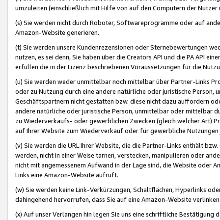
umzuleiten (einschließlich mit Hilfe von auf den Computern der Nutzer i
(s) Sie werden nicht durch Roboter, Softwareprogramme oder auf andere
Amazon-Website generieren.
(t) Sie werden unsere Kundenrezensionen oder Sternebewertungen wed
nutzen, es sei denn, Sie haben über die Creators API und die PA API e
erfüllen die in der Lizenz beschriebenen Voraussetzungen für die Nutzu
(u) Sie werden weder unmittelbar noch mittelbar über Partner-Links P
oder zu Nutzung durch eine andere natürliche oder juristische Person,
Geschäftspartnern nicht gestatten bzw. diese nicht dazu auffordern od
andere natürliche oder juristische Person, unmittelbar oder mittelbar
zu Wiederverkaufs- oder gewerblichen Zwecken (gleich welcher Art) 
auf Ihrer Website zum Wiederverkauf oder für gewerbliche Nutzungen 
(v) Sie werden die URL Ihrer Website, die die Partner-Links enthält b
werden, nicht in einer Weise tarnen, verstecken, manipulieren oder and
nicht mit angemessenem Aufwand in der Lage sind, die Website oder A
Links eine Amazon-Website aufruft.
(w) Sie werden keine Link-Verkürzungen, Schaltflächen, Hyperlinks ode
dahingehend hervorrufen, dass Sie auf eine Amazon-Website verlinken
(x) Auf unser Verlangen hin legen Sie uns eine schriftliche Bestätigung