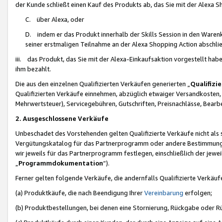
der Kunde schließt einen Kauf des Produkts ab, das Sie mit der Alexa 
C. über Alexa, oder
D. indem er das Produkt innerhalb der Skills Session in den Waren
seiner erstmaligen Teilnahme an der Alexa Shopping Action abschlie
iii. das Produkt, das Sie mit der Alexa-Einkaufsaktion vorgestellt ha
ihm bezahlt.
Die aus den einzelnen Qualifizierten Verkäufen generierten „
Qualifizi
Qualifizierten Verkäufe einnehmen, abzüglich etwaiger Versandkosten
Mehrwertsteuer), Servicegebühren, Gutschriften, Preisnachlässe, Bear
2. Ausgeschlossene Verkäufe
Unbeschadet des Vorstehenden gelten Qualifizierte Verkäufe nicht als
Vergütungskatalog für das Partnerprogramm oder andere Bestimmungen,
wir jeweils für das Partnerprogramm festlegen, einschließlich der jewe
„
Programmdokumentation
“).
Ferner gelten folgende Verkäufe, die andernfalls Qualifizierte Verkä
(a) Produktkäufe, die nach Beendigung Ihrer
Vereinbarung
erfolgen;
(b) Produktbestellungen, bei denen eine Stornierung, Rückgabe oder R