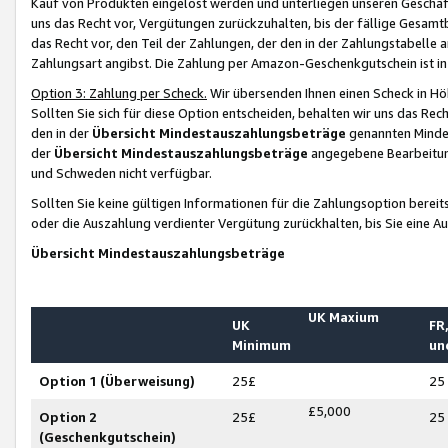
Kauf von Produkten eingelöst werden und unterliegen unseren Geschäf
uns das Recht vor, Vergütungen zurückzuhalten, bis der fällige Gesamt
das Recht vor, den Teil der Zahlungen, der den in der Zahlungstabelle 
Zahlungsart angibst. Die Zahlung per Amazon-Geschenkgutschein ist in
Option 3: Zahlung per Scheck.
Wir übersenden Ihnen einen Scheck in Höh
Sollten Sie sich für diese Option entscheiden, behalten wir uns das Rec
den in der
Übersicht Mindestauszahlungsbeträge
genannten Mindest
der
Übersicht Mindestauszahlungsbeträge
angegebene Bearbeitung
und Schweden nicht verfügbar.
Sollten Sie keine gültigen Informationen für die Zahlungsoption bereit
oder die Auszahlung verdienter Vergütung zurückhalten, bis Sie eine A
Übersicht Mindestauszahlungsbeträge
UK Maxium
UK
FR,
Minimum
un
Option 1 (Überweisung)
25£
25
£5,000
Option 2
25£
25
(Geschenkgutschein)