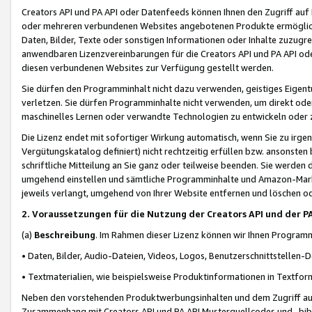
Creators API und PA API oder Datenfeeds können Ihnen den Zugriff auf D
oder mehreren verbundenen Websites angebotenen Produkte ermögliche
Daten, Bilder, Texte oder sonstigen Informationen oder Inhalte zuzugre
anwendbaren Lizenzvereinbarungen für die Creators API und PA API od
diesen verbundenen Websites zur Verfügung gestellt werden.
Sie dürfen den Programminhalt nicht dazu verwenden, geistiges Eigent
verletzen. Sie dürfen Programminhalte nicht verwenden, um direkt ode
maschinelles Lernen oder verwandte Technologien zu entwickeln oder zu
Die Lizenz endet mit sofortiger Wirkung automatisch, wenn Sie zu irg
Vergütungskatalog definiert) nicht rechtzeitig erfüllen bzw. ansonsten
schriftliche Mitteilung an Sie ganz oder teilweise beenden. Sie werden
umgehend einstellen und sämtliche Programminhalte und Amazon-Marke
jeweils verlangt, umgehend von Ihrer Website entfernen und löschen od
2. Voraussetzungen für die Nutzung der Creators API und der P
(a)
Beschreibung
. Im Rahmen dieser Lizenz können wir Ihnen Programmi
• Daten, Bilder, Audio-Dateien, Videos, Logos, Benutzerschnittstellen-
• Textmaterialien, wie beispielsweise Produktinformationen in Textfor
Neben den vorstehenden Produktwerbungsinhalten und dem Zugriff auf 
Zusammenhang mit Creators API und PA API Musterquellcodes und -bibli