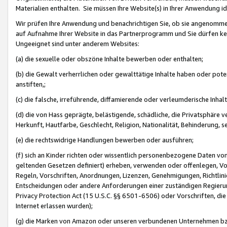
Materialien enthalten. Sie müssen Ihre Website(s) in Ihrer Anwendung ide
Wir prüfen Ihre Anwendung und benachrichtigen Sie, ob sie angenommen
auf Aufnahme Ihrer Website in das Partnerprogramm und Sie dürfen kei
Ungeeignet sind unter anderem Websites:
(a) die sexuelle oder obszöne Inhalte bewerben oder enthalten;
(b) die Gewalt verherrlichen oder gewalttätige Inhalte haben oder pot
anstiften,;
(c) die falsche, irreführende, diffamierende oder verleumderische Inha
(d) die von Hass geprägte, belästigende, schädliche, die Privatsphäre v
Herkunft, Hautfarbe, Geschlecht, Religion, Nationalität, Behinderung, 
(e) die rechtswidrige Handlungen bewerben oder ausführen;
(f) sich an Kinder richten oder wissentlich personenbezogene Daten vo
geltenden Gesetzen definiert) erheben, verwenden oder offenlegen, Vo
Regeln, Vorschriften, Anordnungen, Lizenzen, Genehmigungen, Richtlini
Entscheidungen oder andere Anforderungen einer zuständigen Regierung
Privacy Protection Act (15 U.S.C. §§ 6501-6506) oder Vorschriften, di
Internet erlassen wurden);
(g) die Marken von Amazon oder unseren verbundenen Unternehmen b