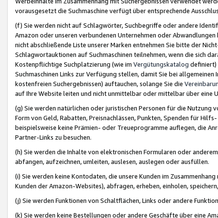
Werbeinhalte im Zusammenhang mit Suchergebnissen verwendet werden,
vorausgesetzt die Suchmaschine verfügt über entsprechende Ausschlu
(f) Sie werden nicht auf Schlagwörter, Suchbegriffe oder andere Ident
Amazon oder unseren verbundenen Unternehmen oder Abwandlungen bzw
nicht abschließende Liste unserer Marken entnehmen Sie bitte der Nich
Schlagwortauktionen auf Suchmaschinen teilnehmen, wenn die sich da
Kostenpflichtige Suchplatzierung (wie im
Vergütungskatalog
definiert
Suchmaschinen Links zur Verfügung stellen, damit Sie bei allgemeinen I
kostenfreien Suchergebnissen) auftauchen, solange Sie die
Vereinbaru
auf Ihre Website leiten und nicht unmittelbar oder mittelbar über eine
(g) Sie werden natürlichen oder juristischen Personen für die Nutzung 
Form von Geld, Rabatten, Preisnachlässen, Punkten, Spenden für Hilfs
beispielsweise keine Prämien- oder Treueprogramme auflegen, die Anrei
Partner-Links zu besuchen.
(h) Sie werden die Inhalte von elektronischen Formularen oder anderem M
abfangen, aufzeichnen, umleiten, auslesen, auslegen oder ausfüllen.
(i) Sie werden keine Kontodaten, die unsere Kunden im Zusammenhang 
Kunden der Amazon-Websites), abfragen, erheben, einholen, speichern,
(j) Sie werden Funktionen von Schaltflächen, Links oder andere Funkti
(k) Sie werden keine Bestellungen oder andere Geschäfte über eine Ama