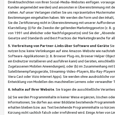
Direktnachrichten von Ihren Social-Media-Websites einfügen. vorausg
Kunden angemeldet werden) und ansonsten in Übereinstimmung mit der
stehen. Auf unser Verlangen stellen Sie uns repräsentative Mustermater
Bestimmungen eingehalten haben. Wir werden die Form und den Inhalt, di
Sie die Zertifizierung nicht in Übereinstimmung mit unserer Aufforderu
Klarstellung: (i) Für die Zwecke der geltenden Marketinggesetze (z. 
von 1991 und ähnlicher oder Nachfolgegesetze) sind Sie der „Absender“ j
Gesetze und Standards und Best Practices der Marketingbranche für 
5. Verbreitung von Partner-Links über Software und Geräte
Sie
nutzen bzw. keine Verlinkungen auf eine Amazon-Website wie nachsteh
Software-Applikationen (z. B. Browser Plug-ins, Browser Helper Objec
ein Endnutzer installieren und ausführen kann) und Geräten, einschlie
Zugelassenen Mobilen Anwendungen); oder (b) im Zusammenhang mit bzw.
Satellitenempfangsgeräte, Streaming-Video-Playern, Blu-Ray-Playern 
Viera Cast oder Vizio Internet Apps). Sie werden ohne ausdrückliche v
Entwicklung von Modellen des maschinellen Lernens oder verwandter 
6. Inhalte auf Ihrer Website
. Sie tragen die ausschließliche Verantwo
(a) Sie werden Programminhalte in keiner Weise ergänzen, löschen oder
Informationen; Sie dürfen aus einer Bilddatei bestehende Programminhal
erhalten bleiben bzw. aus Text bestehende Programminhalte so kürzen, 
Kürzung nicht sachlich falsch oder irreführend wird. Einige Arten von L