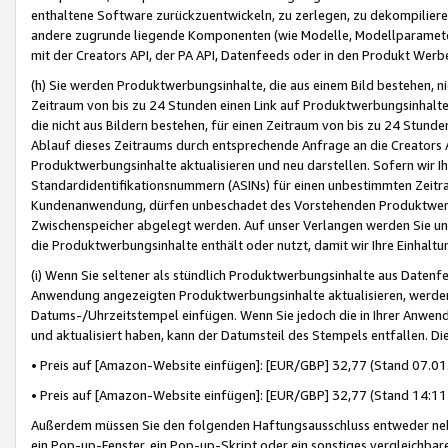
enthaltene Software zurückzuentwickeln, zu zerlegen, zu dekompilier
andere zugrunde liegende Komponenten (wie Modelle, Modellparameter
mit der Creators API, der PA API, Datenfeeds oder in den Produkt Werb
(h) Sie werden Produktwerbungsinhalte, die aus einem Bild bestehen, ni
Zeitraum von bis zu 24 Stunden einen Link auf Produktwerbungsinhalte
die nicht aus Bildern bestehen, für einen Zeitraum von bis zu 24 Stund
Ablauf dieses Zeitraums durch entsprechende Anfrage an die Creators 
Produktwerbungsinhalte aktualisieren und neu darstellen. Sofern wir Ih
Standardidentifikationsnummern (ASINs) für einen unbestimmten Zeitra
Kundenanwendung, dürfen unbeschadet des Vorstehenden Produktwerbu
Zwischenspeicher abgelegt werden. Auf unser Verlangen werden Sie un
die Produktwerbungsinhalte enthält oder nutzt, damit wir Ihre Einhalt
(i) Wenn Sie seltener als stündlich Produktwerbungsinhalte aus Datenfe
Anwendung angezeigten Produktwerbungsinhalte aktualisieren, werden 
Datums-/Uhrzeitstempel einfügen. Wenn Sie jedoch die in Ihrer Anwe
und aktualisiert haben, kann der Datumsteil des Stempels entfallen. Dies
• Preis auf [Amazon-Website einfügen]: [EUR/GBP] 32,77 (Stand 07.01.
• Preis auf [Amazon-Website einfügen]: [EUR/GBP] 32,77 (Stand 14:11 
Außerdem müssen Sie den folgenden Haftungsausschluss entweder neb
ein Pop-up-Fenster, ein Pop-up-Skript oder ein sonstiges vergleichba