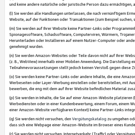
und keine andere natürliche oder juristische Person dazu ermächtigen, a
(l) Sie werden alle Handlungen unterlassen, die nach vernünftigem Erme
Website, auf der Funktionen oder Transaktionen (zum Beispiel suchen, s
(m) Sie werden auf Ihrer Website keine Partner-Links oder Programmin
Spionagesoftware, Schadsoftware, Computerviren, Würmern, Trojaner
Herunterladen oder Installieren auf einem Nutzer-Computer oder ande
genehmigt wurden.
(n) Sie werden Amazon-Websites oder Teile davon nicht auf Ihrer Websi
(z. B., WebView) innerhalb einer Mobilen Anwendung. Die Darstellung ein
Teilnahmevoraussetzungen stellt jedoch keinen Verstoß gegen diese Zif
(o) Sie werden keine Partner-Links oder andere Inhalte, die eine Am
Werbeseiten oder Layer-Werbung einstellen oder bereitstellen, mit Au
bewerben, die eng mit dem auf Ihrer Website befindlichen Material z
(p) Sie werden in Inhalte, die Sie auf einer Amazon-Website platzier
Werbediensten oder in einer Kundenbewertung, einem Forum, einem Wun
einer Amazon-Website verfügbaren Kontext) keine Partner-Links integr
(q) Sie werden nicht versuchen, den
Vergütungskatalog
zu umgehen oder
dass sich eine Webpage einer Amazon-Website im Browser eines Kunden 
(r) Sie werden nicht versuchen, Internetverkehr (Traffic) oder Vergü