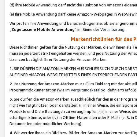
(d) Ihre Mobile Anwendung darf nicht die Funktion von Amazons eige
(e) Ihre Mobile Anwendung darf keine Amazon-Webpages in WebView 
Wir prüfen Ihre Anwendung und benachrichtigen Sie, ob sie angenomm
„
Zugelassene Mobile Anwendung
“ im Sinne der
Vereinbarung
.
Markenrichtlinien für das 
Diese Richtlinien gelten für die Nutzung der Marken, die wir Ihnen als 
müssen jederzeit strikt eingehalten werden, und jede Nutzung der Ama
Lizenzen bezüglich Ihrer Nutzung der Amazon-Marken.
1. SIE DÜRFEN DIE AMAZON-MARKEN AUSSCHLIESSLICH DURCH DARS
AUF EINER AMAZON-WEBSITE MITTELS EINES ENTSPRECHENDEN PART
2. Ihre Nutzung der Amazon-Marken muss (i) im Einklang mit der aktuells
Programmdokumentation (wie im
Vergütungskatalog
definiert) erfolg
3. Sie dürfen die Amazon-Marken ausschließlich für den in der Progr
nicht wie folgt nutzen oder darstellen: (i) in einer Weise, die ein Spo
Produkte und Dienstleistungen zu verunglimpfen, (iii) in einer Weise
schädigen könnte, oder (iv) in Offline-Materialien oder E-Mails (z. B.
Dokumenten oder mündlicher Werbung).
4. Wir werden Ihnen ein Bild bzw. Bilder der Amazon-Marken zur Verfüg