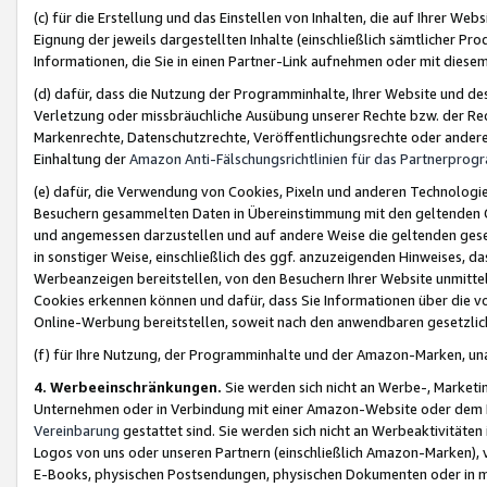
(c) für die Erstellung und das Einstellen von Inhalten, die auf Ihrer We
Eignung der jeweils dargestellten Inhalte (einschließlich sämtlicher 
Informationen, die Sie in einen Partner-Link aufnehmen oder mit diese
(d) dafür, dass die Nutzung der Programminhalte, Ihrer Website und des 
Verletzung oder missbräuchliche Ausübung unserer Rechte bzw. der Recht
Markenrechte, Datenschutzrechte, Veröffentlichungsrechte oder anderer
Einhaltung der
Amazon Anti-Fälschungsrichtlinien für das Partnerpro
(e) dafür, die Verwendung von Cookies, Pixeln und anderen Technologien
Besuchern gesammelten Daten in Übereinstimmung mit den geltenden Ge
und angemessen darzustellen und auf andere Weise die geltenden geset
in sonstiger Weise, einschließlich des ggf. anzuzeigenden Hinweises, d
Werbeanzeigen bereitstellen, von den Besuchern Ihrer Website unmitte
Cookies erkennen können und dafür, dass Sie Informationen über die v
Online-Werbung bereitstellen, soweit nach den anwendbaren gesetzlic
(f) für Ihre Nutzung, der Programminhalte und der Amazon-Marken, u
4. Werbeeinschränkungen.
Sie werden sich nicht an Werbe-, Market
Unternehmen oder in Verbindung mit einer Amazon-Website oder dem Pa
Vereinbarung
gestattet sind. Sie werden sich nicht an Werbeaktivitäten
Logos von uns oder unseren Partnern (einschließlich Amazon-Marken), 
E-Books, physischen Postsendungen, physischen Dokumenten oder in 