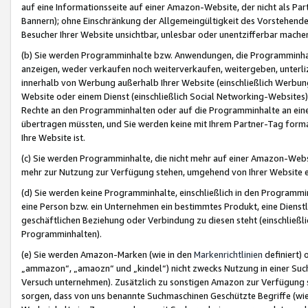
auf eine Informationsseite auf einer Amazon-Website, der nicht als Part
Bannern); ohne Einschränkung der Allgemeingültigkeit des Vorstehende
Besucher Ihrer Website unsichtbar, unlesbar oder unentzifferbar mache
(b) Sie werden Programminhalte bzw. Anwendungen, die Programminhalt
anzeigen, weder verkaufen noch weiterverkaufen, weitergeben, unterli
innerhalb von Werbung außerhalb Ihrer Website (einschließlich Werbun
Website oder einem Dienst (einschließlich Social Networking-Website
Rechte an den Programminhalten oder auf die Programminhalte an eine a
übertragen müssten, und Sie werden keine mit Ihrem Partner-Tag formati
Ihre Website ist.
(c) Sie werden Programminhalte, die nicht mehr auf einer Amazon-Websit
mehr zur Nutzung zur Verfügung stehen, umgehend von Ihrer Website e
(d) Sie werden keine Programminhalte, einschließlich in den Programmin
eine Person bzw. ein Unternehmen ein bestimmtes Produkt, eine Dienstle
geschäftlichen Beziehung oder Verbindung zu diesen steht (einschließli
Programminhalten).
(e) Sie werden Amazon-Marken (wie in den
Markenrichtlinien
definiert) 
„ammazon“, „amaozn“ und „kindel“) nicht zwecks Nutzung in einer Suc
Versuch unternehmen). Zusätzlich zu sonstigen Amazon zur Verfügung 
sorgen, dass von uns benannte Suchmaschinen Geschützte Begriffe (wie 