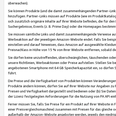
überwachen).
Sie können Produkte (und die damit zusammenhängenden Partner-Links)
hinzufügen. Partner-Links müssen auf Produkte (wie im Produktkatalog de
sich zusätzlich originäre Inhalte auf Ihrer Website befinden, die für 
Suchergebnisse, Events (z. B. Prime Day) oder die Homepages bestimmte
Sie müssen sämtliche Links und damit zusammenhängende Verweise auf z
Werbeaktion auf der jeweiligen Amazon-Website endet. Falls Sie beisp
einstellen und darauf hinweisen, dass Amazon auf ausgewählte Kleidun
Preisnachlass in Höhe von 15 % von Ihrer Website entfernen, sobald di
Sie dürfen keine unzutreffenden, überschwänglichen, täuschenden od
unsere Richtlinien, Werbeaktionen oder Preise aufstellen. Stellen Sie 
angebotenen Smartphone mit 64 GB Speicherkapazität ein, so dürfen S
führt.
Die Preise und die Verfügbarkeit von Produkten können Veränderungen 
Produkte ändern können, dürfen Sie auf Ihrer Website nur Angaben zu P
Preisen und Verfügbarkeit dargestellt sind bedienen oder (b) Sie Daten
der Lizenz festgelegten Anforderungen für die Nutzung von PA API einh
Ferner müssen Sie, falls Sie Preise für ein Produkt auf Ihrer Website in 
einer Preisvergleichsmaschine) zusammen mit Preisen für das gleiche o
außerhalb der Amazon-Website angeboten werden, jeweils den niedrigst