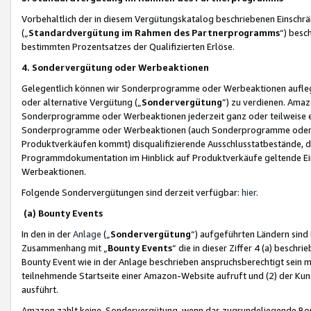
Vorbehaltlich der in diesem Vergütungskatalog beschriebenen Einschr
(„
Standardvergütung im Rahmen des Partnerprogramms
“) besc
bestimmten Prozentsatzes der Qualifizierten Erlöse.
4. Sondervergütung oder Werbeaktionen
Gelegentlich können wir Sonderprogramme oder Werbeaktionen auflegen,
oder alternative Vergütung („
Sondervergütung
”) zu verdienen. Amazo
Sonderprogramme oder Werbeaktionen jederzeit ganz oder teilweise einz
Sonderprogramme oder Werbeaktionen (auch Sonderprogramme oder We
Produktverkäufen kommt) disqualifizierende Ausschlusstatbestände, di
Programmdokumentation im Hinblick auf Produktverkäufe geltende E
Werbeaktionen.
Folgende Sondervergütungen sind derzeit verfügbar:
hier
.
(a) Bounty Events
In den in der
Anlage
(„
Sondervergütung
“) aufgeführten Ländern sind
Zusammenhang mit „
Bounty Events
“ die in dieser Ziffer 4 (a) besch
Bounty Event wie in der Anlage beschrieben anspruchsberechtigt sein mu
teilnehmende Startseite einer Amazon-Website aufruft und (2) der Kun
ausführt.
Amazon zahlt keine Sondervergütung, wenn das zugrundeliegende Boun