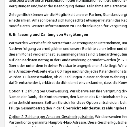
(beispielsweise durch Manipulation oder Kombination von Attributions-
Vergütungen und/oder der Beendigung deiner Teilnahme am Partnerp
Gelegentlich können wir die Möglichkeit unserer Partner, Standardv
einschränken. Amazon behält sich (ungeachtet etwaiger Fristen) das Re
modifizieren. Weitere Informationen zu Einschränkungen für Vergütung
6. Erfassung und Zahlung von Vergütungen
Wir werden wirtschaftlich vertretbare Anstrengungen unternehmen, um 
Nachverfolgung zu ermöglichen und unsere Berichte zu erstellen und di
diesem Monat verdient hast, zusammengefasst sind. Standardvergütung
auf den nächsten Betrag in der Landeswährung gerundet werden (z. B. C
über oder unter dem in deiner Preiskarte angegebenen Satz liegt. Wir
eine Amazon-Webseite etwa 60 Tage nach Ende jedes Kalendermonats, i
wurden. Du kannst wählen, ob du Zahlungen in einer anderen Währung
dafür entscheidest, erklärst du dich damit einverstanden, dass die K
Option 1: Zahlung per Überweisung.
Wir überweisen Ihre Vergütung dir
Namen der Bank, die Kontonummer, den Namen des Kontoinhabers bzw. a
erforderlich) nennen. Sollten Sie sich für diese Option entscheiden, be
fällige Gesamtbetrag den in der
Übersicht Mindestauszahlungsbet
Option 2: Zahlung per Amazon-Geschenkgutschein.
Wir übersenden Ihne
Partnerkonto genannte Haupt-E-Mail-Adresse. Diese Geschenkgutschei