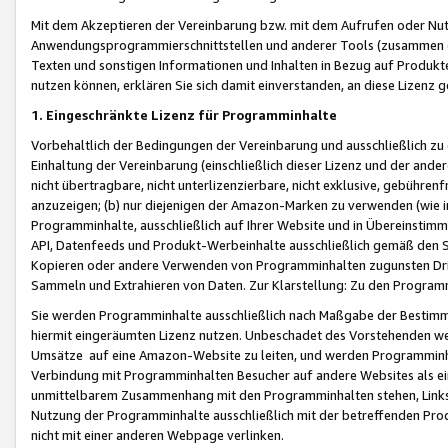
Mit dem Akzeptieren der Vereinbarung bzw. mit dem Aufrufen oder Nutz
Anwendungsprogrammierschnittstellen und anderer Tools (zusammen die
Texten und sonstigen Informationen und Inhalten in Bezug auf Produkte
nutzen können, erklären Sie sich damit einverstanden, an diese Lizenz 
1. Eingeschränkte Lizenz für Programminhalte
Vorbehaltlich der Bedingungen der Vereinbarung und ausschließlich z
Einhaltung der Vereinbarung (einschließlich dieser Lizenz und der ande
nicht übertragbare, nicht unterlizenzierbare, nicht exklusive, gebühren
anzuzeigen; (b) nur diejenigen der Amazon-Marken zu verwenden (wie in 
Programminhalte, ausschließlich auf Ihrer Website und in Übereinstimmu
API, Datenfeeds und Produkt-Werbeinhalte ausschließlich gemäß den Spe
Kopieren oder andere Verwenden von Programminhalten zugunsten Dri
Sammeln und Extrahieren von Daten. Zur Klarstellung: Zu den Program
Sie werden Programminhalte ausschließlich nach Maßgabe der Besti
hiermit eingeräumten Lizenz nutzen. Unbeschadet des Vorstehenden we
Umsätze auf eine Amazon-Website zu leiten, und werden Programminhal
Verbindung mit Programminhalten Besucher auf andere Websites als ein
unmittelbarem Zusammenhang mit den Programminhalten stehen, Links z
Nutzung der Programminhalte ausschließlich mit der betreffenden Pr
nicht mit einer anderen Webpage verlinken.