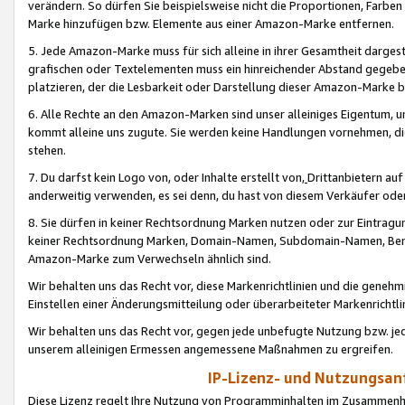
verändern. So dürfen Sie beispielsweise nicht die Proportionen, Farb
Marke hinzufügen bzw. Elemente aus einer Amazon-Marke entfernen.
5. Jede Amazon-Marke muss für sich alleine in ihrer Gesamtheit darge
grafischen oder Textelementen muss ein hinreichender Abstand gegebe
platzieren, der die Lesbarkeit oder Darstellung dieser Amazon-Marke b
6. Alle Rechte an den Amazon-Marken sind unser alleiniges Eigentum, 
kommt alleine uns zugute. Sie werden keine Handlungen vornehmen, 
stehen.
7. Du darfst kein Logo von, oder Inhalte erstellt von,
Drittanbietern au
anderweitig verwenden, es sei denn, du hast von diesem Verkäufer oder
8. Sie dürfen in keiner Rechtsordnung Marken nutzen oder zur Eintragu
keiner Rechtsordnung Marken, Domain-Namen, Subdomain-Namen, Benu
Amazon-Marke zum Verwechseln ähnlich sind.
Wir behalten uns das Recht vor, diese Markenrichtlinien und die gene
Einstellen einer Änderungsmitteilung oder überarbeiteter Markenricht
Wir behalten uns das Recht vor, gegen jede unbefugte Nutzung bzw. jede 
unserem alleinigen Ermessen angemessene Maßnahmen zu ergreifen.
IP-Lizenz- und Nutzungsan
Diese Lizenz regelt Ihre Nutzung von Programminhalten im Zusammen