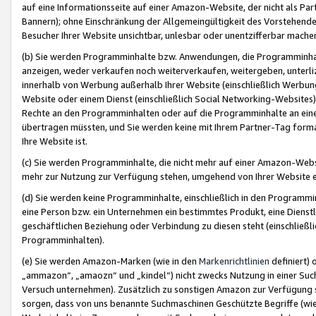
auf eine Informationsseite auf einer Amazon-Website, der nicht als Part
Bannern); ohne Einschränkung der Allgemeingültigkeit des Vorstehende
Besucher Ihrer Website unsichtbar, unlesbar oder unentzifferbar mache
(b) Sie werden Programminhalte bzw. Anwendungen, die Programminhalt
anzeigen, weder verkaufen noch weiterverkaufen, weitergeben, unterli
innerhalb von Werbung außerhalb Ihrer Website (einschließlich Werbun
Website oder einem Dienst (einschließlich Social Networking-Website
Rechte an den Programminhalten oder auf die Programminhalte an eine a
übertragen müssten, und Sie werden keine mit Ihrem Partner-Tag formati
Ihre Website ist.
(c) Sie werden Programminhalte, die nicht mehr auf einer Amazon-Websit
mehr zur Nutzung zur Verfügung stehen, umgehend von Ihrer Website e
(d) Sie werden keine Programminhalte, einschließlich in den Programmin
eine Person bzw. ein Unternehmen ein bestimmtes Produkt, eine Dienstle
geschäftlichen Beziehung oder Verbindung zu diesen steht (einschließli
Programminhalten).
(e) Sie werden Amazon-Marken (wie in den
Markenrichtlinien
definiert) 
„ammazon“, „amaozn“ und „kindel“) nicht zwecks Nutzung in einer Suc
Versuch unternehmen). Zusätzlich zu sonstigen Amazon zur Verfügung 
sorgen, dass von uns benannte Suchmaschinen Geschützte Begriffe (wie 