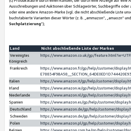
(c) Produktkäufe durch einen Kunden, der durch eine Anzeige auf eine 
Ausschreibungen und Auktionen über Schlagwörter, Suchbegriffe oder 
oder eine andere Amazon-Marke (vgl. die nicht abschließende Liste un
buchstabierte Varianten dieser Wörter (z. B. „ammazon“, „amaozn“ und „
Suchplatzierung
”);
Land
Nicht abschließende Liste der Marken
Vereinigtes
https://www.amazon.co.uk/gp/feature.html?ie=U
Königreich
Frankreich
https://www.amazon.fr/gp/help/customer/displa
E78834F9BA58__SECTION_64DE0ED1D744420E9
Italien
https://www.amazon.it/gp/help/customer/display
Irland
https://www.amazon.ie/gp/help/customer/displa
Niederlande
https://www.amazon.nl/gp/help/customer/display
Spanien
https://www.amazon.es/gp/help/customer/display
Deutschland
https://www.amazon.de/gp/help/customer/displa
Schweden
https://www.amazon.de/gp/help/customer/displa
Polen
https://www.amazon.pl/gp/help/customer/display
Belgien
https://www.amazon.com.be/gp/help/customer/d