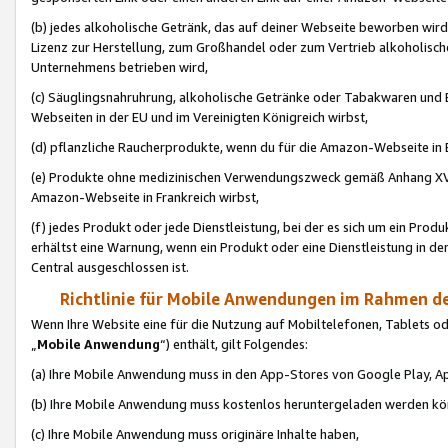
(b) jedes alkoholische Getränk, das auf deiner Webseite beworben wird
Lizenz zur Herstellung, zum Großhandel oder zum Vertrieb alkoholisch
Unternehmens betrieben wird,
(c) Säuglingsnahruhrung, alkoholische Getränke oder Tabakwaren und E
Webseiten in der EU und im Vereinigten Königreich wirbst,
(d) pflanzliche Raucherprodukte, wenn du für die Amazon-Webseite in B
(e) Produkte ohne medizinischen Verwendungszweck gemäß Anhang XVI 
Amazon-Webseite in Frankreich wirbst,
(f) jedes Produkt oder jede Dienstleistung, bei der es sich um ein Prod
erhältst eine Warnung, wenn ein Produkt oder eine Dienstleistung in de
Central ausgeschlossen ist.
Richtlinie für Mobile Anwendungen im Rahmen de
Wenn Ihre Website eine für die Nutzung auf Mobiltelefonen, Tablets 
„
Mobile Anwendung
“) enthält, gilt Folgendes:
(a) Ihre Mobile Anwendung muss in den App-Stores von Google Play, A
(b) Ihre Mobile Anwendung muss kostenlos heruntergeladen werden könn
(c) Ihre Mobile Anwendung muss originäre Inhalte haben,