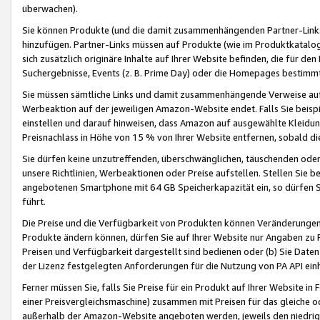
überwachen).
Sie können Produkte (und die damit zusammenhängenden Partner-Links)
hinzufügen. Partner-Links müssen auf Produkte (wie im Produktkatalog de
sich zusätzlich originäre Inhalte auf Ihrer Website befinden, die für 
Suchergebnisse, Events (z. B. Prime Day) oder die Homepages bestimmte
Sie müssen sämtliche Links und damit zusammenhängende Verweise auf z
Werbeaktion auf der jeweiligen Amazon-Website endet. Falls Sie beisp
einstellen und darauf hinweisen, dass Amazon auf ausgewählte Kleidun
Preisnachlass in Höhe von 15 % von Ihrer Website entfernen, sobald di
Sie dürfen keine unzutreffenden, überschwänglichen, täuschenden od
unsere Richtlinien, Werbeaktionen oder Preise aufstellen. Stellen Sie 
angebotenen Smartphone mit 64 GB Speicherkapazität ein, so dürfen S
führt.
Die Preise und die Verfügbarkeit von Produkten können Veränderungen 
Produkte ändern können, dürfen Sie auf Ihrer Website nur Angaben zu P
Preisen und Verfügbarkeit dargestellt sind bedienen oder (b) Sie Daten
der Lizenz festgelegten Anforderungen für die Nutzung von PA API einh
Ferner müssen Sie, falls Sie Preise für ein Produkt auf Ihrer Website in 
einer Preisvergleichsmaschine) zusammen mit Preisen für das gleiche o
außerhalb der Amazon-Website angeboten werden, jeweils den niedrigst