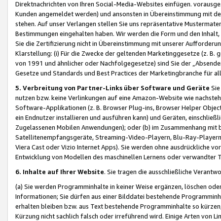
Direktnachrichten von Ihren Social-Media-Websites einfügen. vorausg
Kunden angemeldet werden) und ansonsten in Übereinstimmung mit der
stehen. Auf unser Verlangen stellen Sie uns repräsentative Mustermater
Bestimmungen eingehalten haben. Wir werden die Form und den Inhalt, di
Sie die Zertifizierung nicht in Übereinstimmung mit unserer Aufforderu
Klarstellung: (i) Für die Zwecke der geltenden Marketinggesetze (z. 
von 1991 und ähnlicher oder Nachfolgegesetze) sind Sie der „Absender“ j
Gesetze und Standards und Best Practices der Marketingbranche für 
5. Verbreitung von Partner-Links über Software und Geräte
Sie
nutzen bzw. keine Verlinkungen auf eine Amazon-Website wie nachsteh
Software-Applikationen (z. B. Browser Plug-ins, Browser Helper Objec
ein Endnutzer installieren und ausführen kann) und Geräten, einschlie
Zugelassenen Mobilen Anwendungen); oder (b) im Zusammenhang mit bzw.
Satellitenempfangsgeräte, Streaming-Video-Playern, Blu-Ray-Playern 
Viera Cast oder Vizio Internet Apps). Sie werden ohne ausdrückliche v
Entwicklung von Modellen des maschinellen Lernens oder verwandter 
6. Inhalte auf Ihrer Website
. Sie tragen die ausschließliche Verantwo
(a) Sie werden Programminhalte in keiner Weise ergänzen, löschen oder
Informationen; Sie dürfen aus einer Bilddatei bestehende Programminhal
erhalten bleiben bzw. aus Text bestehende Programminhalte so kürzen, 
Kürzung nicht sachlich falsch oder irreführend wird. Einige Arten von L