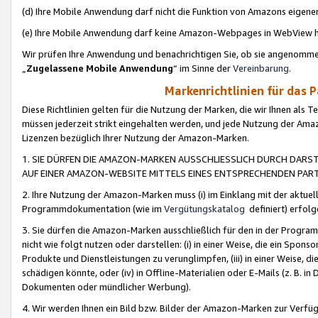
(d) Ihre Mobile Anwendung darf nicht die Funktion von Amazons eige
(e) Ihre Mobile Anwendung darf keine Amazon-Webpages in WebView 
Wir prüfen Ihre Anwendung und benachrichtigen Sie, ob sie angenomm
„
Zugelassene Mobile Anwendung
“ im Sinne der
Vereinbarung
.
Markenrichtlinien für das 
Diese Richtlinien gelten für die Nutzung der Marken, die wir Ihnen als 
müssen jederzeit strikt eingehalten werden, und jede Nutzung der Ama
Lizenzen bezüglich Ihrer Nutzung der Amazon-Marken.
1. SIE DÜRFEN DIE AMAZON-MARKEN AUSSCHLIESSLICH DURCH DARS
AUF EINER AMAZON-WEBSITE MITTELS EINES ENTSPRECHENDEN PART
2. Ihre Nutzung der Amazon-Marken muss (i) im Einklang mit der aktuells
Programmdokumentation (wie im
Vergütungskatalog
definiert) erfolg
3. Sie dürfen die Amazon-Marken ausschließlich für den in der Progr
nicht wie folgt nutzen oder darstellen: (i) in einer Weise, die ein Spo
Produkte und Dienstleistungen zu verunglimpfen, (iii) in einer Weise
schädigen könnte, oder (iv) in Offline-Materialien oder E-Mails (z. B.
Dokumenten oder mündlicher Werbung).
4. Wir werden Ihnen ein Bild bzw. Bilder der Amazon-Marken zur Verfüg