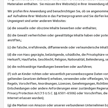
Materialien enthalten. Sie müssen Ihre Website(s) in Ihrer Anwendung ide
Wir prüfen Ihre Anwendung und benachrichtigen Sie, ob sie angenommen
auf Aufnahme Ihrer Website in das Partnerprogramm und Sie dürfen kei
Ungeeignet sind unter anderem Websites:
(a) die sexuelle oder obszöne Inhalte bewerben oder enthalten;
(b) die Gewalt verherrlichen oder gewalttätige Inhalte haben oder pot
anstiften,;
(c) die falsche, irreführende, diffamierende oder verleumderische Inha
(d) die von Hass geprägte, belästigende, schädliche, die Privatsphäre v
Herkunft, Hautfarbe, Geschlecht, Religion, Nationalität, Behinderung, 
(e) die rechtswidrige Handlungen bewerben oder ausführen;
(f) sich an Kinder richten oder wissentlich personenbezogene Daten vo
geltenden Gesetzen definiert) erheben, verwenden oder offenlegen, Vo
Regeln, Vorschriften, Anordnungen, Lizenzen, Genehmigungen, Richtlini
Entscheidungen oder andere Anforderungen einer zuständigen Regierung
Privacy Protection Act (15 U.S.C. §§ 6501-6506) oder Vorschriften, di
Internet erlassen wurden);
(g) die Marken von Amazon oder unseren verbundenen Unternehmen b