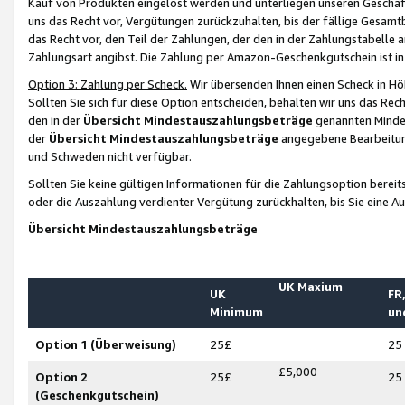
Kauf von Produkten eingelöst werden und unterliegen unseren Geschäf
uns das Recht vor, Vergütungen zurückzuhalten, bis der fällige Gesamt
das Recht vor, den Teil der Zahlungen, der den in der Zahlungstabelle 
Zahlungsart angibst. Die Zahlung per Amazon-Geschenkgutschein ist in
Option 3: Zahlung per Scheck.
Wir übersenden Ihnen einen Scheck in Höh
Sollten Sie sich für diese Option entscheiden, behalten wir uns das Rec
den in der
Übersicht Mindestauszahlungsbeträge
genannten Mindest
der
Übersicht Mindestauszahlungsbeträge
angegebene Bearbeitung
und Schweden nicht verfügbar.
Sollten Sie keine gültigen Informationen für die Zahlungsoption bereit
oder die Auszahlung verdienter Vergütung zurückhalten, bis Sie eine A
Übersicht Mindestauszahlungsbeträge
UK Maxium
UK
FR,
Minimum
un
Option 1 (Überweisung)
25£
25
£5,000
Option 2
25£
25
(Geschenkgutschein)