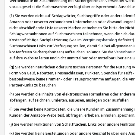
Werbeinhalte im Zusammenhang mit Suchergebnissen verwendet werden,
vorausgesetzt die Suchmaschine verfügt über entsprechende Ausschlu
(f) Sie werden nicht auf Schlagwörter, Suchbegriffe oder andere Ident
Amazon oder unseren verbundenen Unternehmen oder Abwandlungen bzw
nicht abschließende Liste unserer Marken entnehmen Sie bitte der Nich
Schlagwortauktionen auf Suchmaschinen teilnehmen, wenn die sich da
Kostenpflichtige Suchplatzierung (wie im
Vergütungskatalog
definiert
Suchmaschinen Links zur Verfügung stellen, damit Sie bei allgemeinen I
kostenfreien Suchergebnissen) auftauchen, solange Sie die
Vereinbaru
auf Ihre Website leiten und nicht unmittelbar oder mittelbar über eine
(g) Sie werden natürlichen oder juristischen Personen für die Nutzung 
Form von Geld, Rabatten, Preisnachlässen, Punkten, Spenden für Hilfs
beispielsweise keine Prämien- oder Treueprogramme auflegen, die Anrei
Partner-Links zu besuchen.
(h) Sie werden die Inhalte von elektronischen Formularen oder anderem M
abfangen, aufzeichnen, umleiten, auslesen, auslegen oder ausfüllen.
(i) Sie werden keine Kontodaten, die unsere Kunden im Zusammenhang 
Kunden der Amazon-Websites), abfragen, erheben, einholen, speichern,
(j) Sie werden Funktionen von Schaltflächen, Links oder andere Funkti
(k) Sie werden keine Bestellungen oder andere Geschäfte über eine Ama