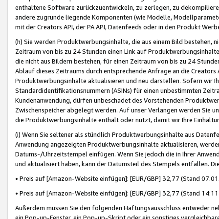
enthaltene Software zurückzuentwickeln, zu zerlegen, zu dekompilier
andere zugrunde liegende Komponenten (wie Modelle, Modellparameter
mit der Creators API, der PA API, Datenfeeds oder in den Produkt Werb
(h) Sie werden Produktwerbungsinhalte, die aus einem Bild bestehen, ni
Zeitraum von bis zu 24 Stunden einen Link auf Produktwerbungsinhalte
die nicht aus Bildern bestehen, für einen Zeitraum von bis zu 24 Stund
Ablauf dieses Zeitraums durch entsprechende Anfrage an die Creators 
Produktwerbungsinhalte aktualisieren und neu darstellen. Sofern wir Ih
Standardidentifikationsnummern (ASINs) für einen unbestimmten Zeitra
Kundenanwendung, dürfen unbeschadet des Vorstehenden Produktwerbu
Zwischenspeicher abgelegt werden. Auf unser Verlangen werden Sie un
die Produktwerbungsinhalte enthält oder nutzt, damit wir Ihre Einhalt
(i) Wenn Sie seltener als stündlich Produktwerbungsinhalte aus Datenfe
Anwendung angezeigten Produktwerbungsinhalte aktualisieren, werden 
Datums-/Uhrzeitstempel einfügen. Wenn Sie jedoch die in Ihrer Anwe
und aktualisiert haben, kann der Datumsteil des Stempels entfallen. Dies
• Preis auf [Amazon-Website einfügen]: [EUR/GBP] 32,77 (Stand 07.01.
• Preis auf [Amazon-Website einfügen]: [EUR/GBP] 32,77 (Stand 14:11 
Außerdem müssen Sie den folgenden Haftungsausschluss entweder neb
ein Pop-up-Fenster, ein Pop-up-Skript oder ein sonstiges vergleichba