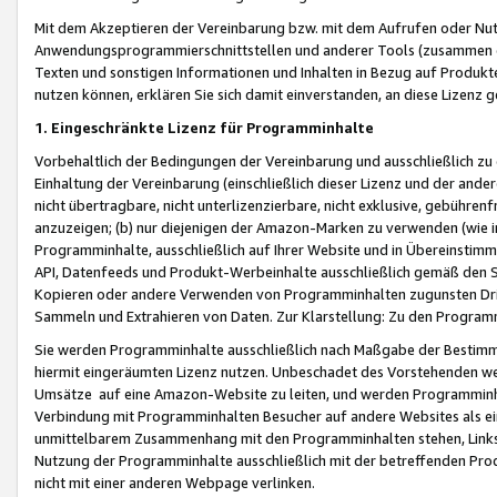
Mit dem Akzeptieren der Vereinbarung bzw. mit dem Aufrufen oder Nutz
Anwendungsprogrammierschnittstellen und anderer Tools (zusammen die
Texten und sonstigen Informationen und Inhalten in Bezug auf Produkte
nutzen können, erklären Sie sich damit einverstanden, an diese Lizenz 
1. Eingeschränkte Lizenz für Programminhalte
Vorbehaltlich der Bedingungen der Vereinbarung und ausschließlich z
Einhaltung der Vereinbarung (einschließlich dieser Lizenz und der ande
nicht übertragbare, nicht unterlizenzierbare, nicht exklusive, gebühren
anzuzeigen; (b) nur diejenigen der Amazon-Marken zu verwenden (wie in 
Programminhalte, ausschließlich auf Ihrer Website und in Übereinstimmu
API, Datenfeeds und Produkt-Werbeinhalte ausschließlich gemäß den Spe
Kopieren oder andere Verwenden von Programminhalten zugunsten Dri
Sammeln und Extrahieren von Daten. Zur Klarstellung: Zu den Program
Sie werden Programminhalte ausschließlich nach Maßgabe der Besti
hiermit eingeräumten Lizenz nutzen. Unbeschadet des Vorstehenden we
Umsätze auf eine Amazon-Website zu leiten, und werden Programminhal
Verbindung mit Programminhalten Besucher auf andere Websites als ein
unmittelbarem Zusammenhang mit den Programminhalten stehen, Links z
Nutzung der Programminhalte ausschließlich mit der betreffenden Pr
nicht mit einer anderen Webpage verlinken.