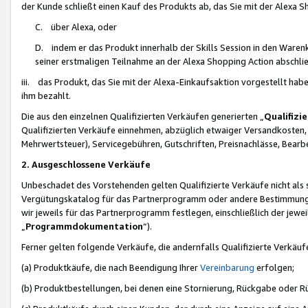
der Kunde schließt einen Kauf des Produkts ab, das Sie mit der Alexa 
C. über Alexa, oder
D. indem er das Produkt innerhalb der Skills Session in den Waren
seiner erstmaligen Teilnahme an der Alexa Shopping Action abschlie
iii. das Produkt, das Sie mit der Alexa-Einkaufsaktion vorgestellt ha
ihm bezahlt.
Die aus den einzelnen Qualifizierten Verkäufen generierten „
Qualifizi
Qualifizierten Verkäufe einnehmen, abzüglich etwaiger Versandkosten
Mehrwertsteuer), Servicegebühren, Gutschriften, Preisnachlässe, Bear
2. Ausgeschlossene Verkäufe
Unbeschadet des Vorstehenden gelten Qualifizierte Verkäufe nicht als
Vergütungskatalog für das Partnerprogramm oder andere Bestimmungen,
wir jeweils für das Partnerprogramm festlegen, einschließlich der jewe
„
Programmdokumentation
“).
Ferner gelten folgende Verkäufe, die andernfalls Qualifizierte Verkä
(a) Produktkäufe, die nach Beendigung Ihrer
Vereinbarung
erfolgen;
(b) Produktbestellungen, bei denen eine Stornierung, Rückgabe oder R