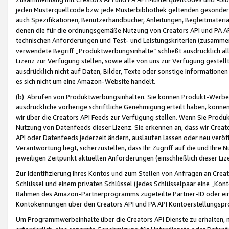
jeden Musterquellcode bzw. jede Musterbibliothek geltenden gesonder
auch Spezifikationen, Benutzerhandbücher, Anleitungen, Begleitmaterial
denen die für die ordnungsgemäße Nutzung von Creators API und PA A
technischen Anforderungen und Test- und Leistungskriterien (zusammen
verwendete Begriff „Produktwerbungsinhalte“ schließt ausdrücklich al
Lizenz zur Verfügung stellen, sowie alle von uns zur Verfügung gestel
ausdrücklich nicht auf Daten, Bilder, Texte oder sonstige Informatione
es sich nicht um eine Amazon-Website handelt.
(b) Abrufen von Produktwerbungsinhalten. Sie können Produkt-Werbein
ausdrückliche vorherige schriftliche Genehmigung erteilt haben, könn
wir über die Creators API Feeds zur Verfügung stellen. Wenn Sie Produk
Nutzung von Datenfeeds dieser Lizenz. Sie erkennen an, dass wir Creat
API oder Datenfeeds jederzeit ändern, auslaufen lassen oder neu veröffe
Verantwortung liegt, sicherzustellen, dass Ihr Zugriff auf die und Ihr
jeweiligen Zeitpunkt aktuellen Anforderungen (einschließlich dieser Liz
Zur Identifizierung Ihres Kontos und zum Stellen von Anfragen an Crea
Schlüssel und einem privaten Schlüssel (jedes Schlüsselpaar eine „Kon
Rahmen des Amazon-Partnerprogramms zugeteilte Partner-ID oder ein
Kontokennungen über den Creators API und PA API Kontoerstellungspro
Um Programmwerbeinhalte über die Creators API Dienste zu erhalten, m