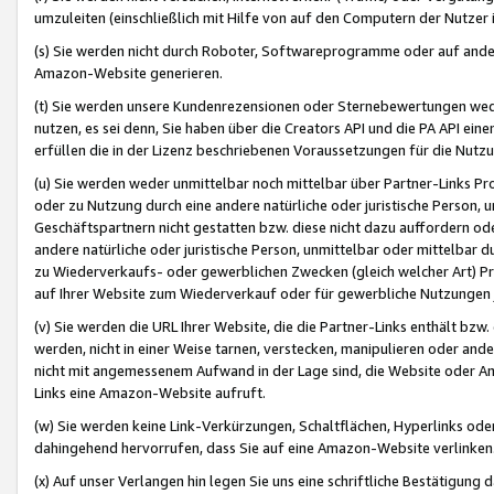
umzuleiten (einschließlich mit Hilfe von auf den Computern der Nutzer i
(s) Sie werden nicht durch Roboter, Softwareprogramme oder auf andere
Amazon-Website generieren.
(t) Sie werden unsere Kundenrezensionen oder Sternebewertungen wed
nutzen, es sei denn, Sie haben über die Creators API und die PA API e
erfüllen die in der Lizenz beschriebenen Voraussetzungen für die Nutzu
(u) Sie werden weder unmittelbar noch mittelbar über Partner-Links P
oder zu Nutzung durch eine andere natürliche oder juristische Person,
Geschäftspartnern nicht gestatten bzw. diese nicht dazu auffordern od
andere natürliche oder juristische Person, unmittelbar oder mittelbar
zu Wiederverkaufs- oder gewerblichen Zwecken (gleich welcher Art) 
auf Ihrer Website zum Wiederverkauf oder für gewerbliche Nutzungen 
(v) Sie werden die URL Ihrer Website, die die Partner-Links enthält b
werden, nicht in einer Weise tarnen, verstecken, manipulieren oder and
nicht mit angemessenem Aufwand in der Lage sind, die Website oder A
Links eine Amazon-Website aufruft.
(w) Sie werden keine Link-Verkürzungen, Schaltflächen, Hyperlinks ode
dahingehend hervorrufen, dass Sie auf eine Amazon-Website verlinken
(x) Auf unser Verlangen hin legen Sie uns eine schriftliche Bestätigung