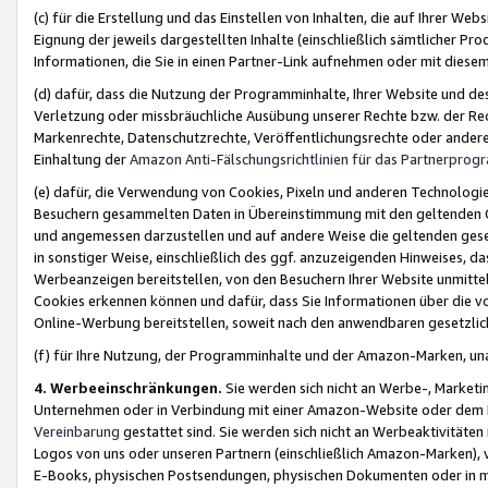
(c) für die Erstellung und das Einstellen von Inhalten, die auf Ihrer We
Eignung der jeweils dargestellten Inhalte (einschließlich sämtlicher 
Informationen, die Sie in einen Partner-Link aufnehmen oder mit diese
(d) dafür, dass die Nutzung der Programminhalte, Ihrer Website und des 
Verletzung oder missbräuchliche Ausübung unserer Rechte bzw. der Recht
Markenrechte, Datenschutzrechte, Veröffentlichungsrechte oder anderer
Einhaltung der
Amazon Anti-Fälschungsrichtlinien für das Partnerpro
(e) dafür, die Verwendung von Cookies, Pixeln und anderen Technologien
Besuchern gesammelten Daten in Übereinstimmung mit den geltenden Ge
und angemessen darzustellen und auf andere Weise die geltenden geset
in sonstiger Weise, einschließlich des ggf. anzuzeigenden Hinweises, d
Werbeanzeigen bereitstellen, von den Besuchern Ihrer Website unmitte
Cookies erkennen können und dafür, dass Sie Informationen über die v
Online-Werbung bereitstellen, soweit nach den anwendbaren gesetzlic
(f) für Ihre Nutzung, der Programminhalte und der Amazon-Marken, u
4. Werbeeinschränkungen.
Sie werden sich nicht an Werbe-, Market
Unternehmen oder in Verbindung mit einer Amazon-Website oder dem Pa
Vereinbarung
gestattet sind. Sie werden sich nicht an Werbeaktivitäten
Logos von uns oder unseren Partnern (einschließlich Amazon-Marken), 
E-Books, physischen Postsendungen, physischen Dokumenten oder in 