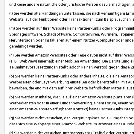
und keine andere natürliche oder juristische Person dazu ermächtigen, a
(l) Sie werden alle Handlungen unterlassen, die nach vernünftigem Erme
Website, auf der Funktionen oder Transaktionen (zum Beispiel suchen, s
(m) Sie werden auf Ihrer Website keine Partner-Links oder Programmin
Spionagesoftware, Schadsoftware, Computerviren, Würmern, Trojaner
Herunterladen oder Installieren auf einem Nutzer-Computer oder ande
genehmigt wurden.
(n) Sie werden Amazon-Websites oder Teile davon nicht auf Ihrer Websi
(z. B., WebView) innerhalb einer Mobilen Anwendung. Die Darstellung ein
Teilnahmevoraussetzungen stellt jedoch keinen Verstoß gegen diese Zif
(o) Sie werden keine Partner-Links oder andere Inhalte, die eine Am
Werbeseiten oder Layer-Werbung einstellen oder bereitstellen, mit Au
bewerben, die eng mit dem auf Ihrer Website befindlichen Material z
(p) Sie werden in Inhalte, die Sie auf einer Amazon-Website platzier
Werbediensten oder in einer Kundenbewertung, einem Forum, einem Wun
einer Amazon-Website verfügbaren Kontext) keine Partner-Links integr
(q) Sie werden nicht versuchen, den
Vergütungskatalog
zu umgehen oder
dass sich eine Webpage einer Amazon-Website im Browser eines Kunden 
(r) Sie werden nicht versuchen, Internetverkehr (Traffic) oder Vergü