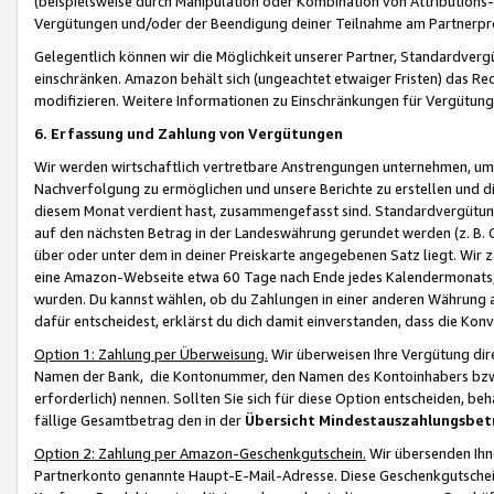
(beispielsweise durch Manipulation oder Kombination von Attributions-
Vergütungen und/oder der Beendigung deiner Teilnahme am Partnerp
Gelegentlich können wir die Möglichkeit unserer Partner, Standardv
einschränken. Amazon behält sich (ungeachtet etwaiger Fristen) das Re
modifizieren. Weitere Informationen zu Einschränkungen für Vergütung
6. Erfassung und Zahlung von Vergütungen
Wir werden wirtschaftlich vertretbare Anstrengungen unternehmen, um 
Nachverfolgung zu ermöglichen und unsere Berichte zu erstellen und di
diesem Monat verdient hast, zusammengefasst sind. Standardvergütung
auf den nächsten Betrag in der Landeswährung gerundet werden (z. B. C
über oder unter dem in deiner Preiskarte angegebenen Satz liegt. Wir
eine Amazon-Webseite etwa 60 Tage nach Ende jedes Kalendermonats, i
wurden. Du kannst wählen, ob du Zahlungen in einer anderen Währung
dafür entscheidest, erklärst du dich damit einverstanden, dass die K
Option 1: Zahlung per Überweisung.
Wir überweisen Ihre Vergütung dir
Namen der Bank, die Kontonummer, den Namen des Kontoinhabers bzw. a
erforderlich) nennen. Sollten Sie sich für diese Option entscheiden, be
fällige Gesamtbetrag den in der
Übersicht Mindestauszahlungsbet
Option 2: Zahlung per Amazon-Geschenkgutschein.
Wir übersenden Ihne
Partnerkonto genannte Haupt-E-Mail-Adresse. Diese Geschenkgutschei