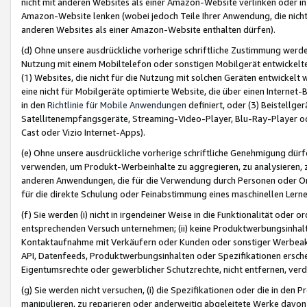
nicht mit anderen Websites als einer Amazon-Website verlinken oder i
Amazon-Website lenken (wobei jedoch Teile Ihrer Anwendung, die nich
anderen Websites als einer Amazon-Website enthalten dürfen).
(d) Ohne unsere ausdrückliche vorherige schriftliche Zustimmung werd
Nutzung mit einem Mobiltelefon oder sonstigen Mobilgerät entwickelt
(1) Websites, die nicht für die Nutzung mit solchen Geräten entwickelt
eine nicht für Mobilgeräte optimierte Website, die über einen Interne
in den
Richtlinie für Mobile Anwendungen
definiert, oder (3) Beistellge
Satellitenempfangsgeräte, Streaming-Video-Player, Blu-Ray-Player ode
Cast oder Vizio Internet-Apps).
(e) Ohne unsere ausdrückliche vorherige schriftliche Genehmigung dürfe
verwenden, um Produkt-Werbeinhalte zu aggregieren, zu analysieren, 
anderen Anwendungen, die für die Verwendung durch Personen oder Or
für die direkte Schulung oder Feinabstimmung eines maschinellen Lern
(f) Sie werden (i) nicht in irgendeiner Weise in die Funktionalität ode
entsprechenden Versuch unternehmen; (ii) keine Produktwerbungsinha
Kontaktaufnahme mit Verkäufern oder Kunden oder sonstiger Werbeaktiv
API, Datenfeeds, Produktwerbungsinhalten oder Spezifikationen erschei
Eigentumsrechte oder gewerblicher Schutzrechte, nicht entfernen, verd
(g) Sie werden nicht versuchen, (i) die Spezifikationen oder die in de
manipulieren, zu reparieren oder anderweitig abgeleitete Werke davon z