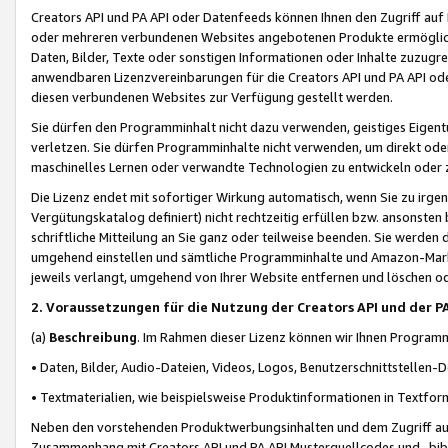
Creators API und PA API oder Datenfeeds können Ihnen den Zugriff auf D
oder mehreren verbundenen Websites angebotenen Produkte ermögliche
Daten, Bilder, Texte oder sonstigen Informationen oder Inhalte zuzugre
anwendbaren Lizenzvereinbarungen für die Creators API und PA API od
diesen verbundenen Websites zur Verfügung gestellt werden.
Sie dürfen den Programminhalt nicht dazu verwenden, geistiges Eigent
verletzen. Sie dürfen Programminhalte nicht verwenden, um direkt ode
maschinelles Lernen oder verwandte Technologien zu entwickeln oder zu
Die Lizenz endet mit sofortiger Wirkung automatisch, wenn Sie zu irg
Vergütungskatalog definiert) nicht rechtzeitig erfüllen bzw. ansonsten
schriftliche Mitteilung an Sie ganz oder teilweise beenden. Sie werden
umgehend einstellen und sämtliche Programminhalte und Amazon-Marke
jeweils verlangt, umgehend von Ihrer Website entfernen und löschen od
2. Voraussetzungen für die Nutzung der Creators API und der P
(a)
Beschreibung
. Im Rahmen dieser Lizenz können wir Ihnen Programmi
• Daten, Bilder, Audio-Dateien, Videos, Logos, Benutzerschnittstellen-
• Textmaterialien, wie beispielsweise Produktinformationen in Textfor
Neben den vorstehenden Produktwerbungsinhalten und dem Zugriff auf 
Zusammenhang mit Creators API und PA API Musterquellcodes und -bibli