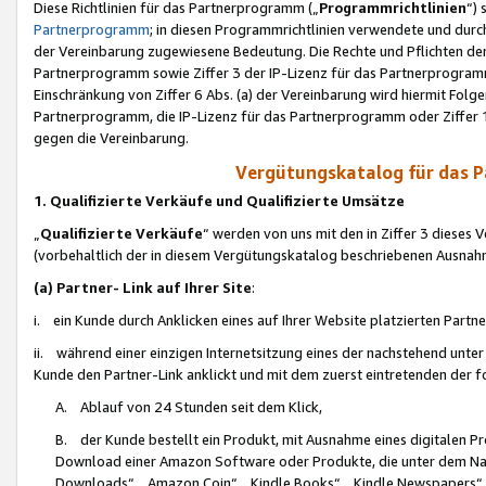
Diese Richtlinien für das Partnerprogramm („
Programmrichtlinien
“)
Partnerprogramm
; in diesen Programmrichtlinien verwendete und durch
der Vereinbarung zugewiesene Bedeutung. Die Rechte und Pflichten de
Partnerprogramm sowie Ziffer 3 der IP-Lizenz für das Partnerprogram
Einschränkung von Ziffer 6 Abs. (a) der Vereinbarung wird hiermit Fol
Partnerprogramm, die IP-Lizenz für das Partnerprogramm oder Ziffer 1
gegen die Vereinbarung.
Vergütungskatalog für das 
1. Qualifizierte Verkäufe und Qualifizierte Umsätze
„
Qualifizierte Verkäufe
“ werden von uns mit den in Ziffer 3 diese
(vorbehaltlich der in diesem Vergütungskatalog beschriebenen Ausnah
(a) Partner- Link auf Ihrer Site
:
i. ein Kunde durch Anklicken eines auf Ihrer Website platzierten Part
ii. während einer einzigen Internetsitzung eines der nachstehend unter (i)
Kunde den Partner-Link anklickt und mit dem zuerst eintretenden der f
A. Ablauf von 24 Stunden seit dem Klick,
B. der Kunde bestellt ein Produkt, mit Ausnahme eines digitalen P
Download einer Amazon Software oder Produkte, die unter dem N
Downloads“, „Amazon Coin“, „Kindle Books“, „Kindle Newspapers“, „