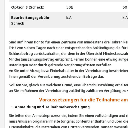
Option 3 (Scheck)
50£
50
Bearbeitungsgebühr
k.A.
k.A
Scheck
Sind auf Ihrem Konto für einen Zeitraum von mindestens drei Jahren kein
Frist von sieben Tagen nach einer entsprechenden Ankündigung die für
Schlussbetrag zurückzuhalten, der dem in der Übersicht Mindestausz
Mindestauszahlungsbetrag entspricht. Ferner können eine etwaig aufg
unterliegen oder durch geltende Verjährungsfristen verfallen.
An Sie unter Abzug bzw. Einbehalt aller in der Vereinbarung beschrieb
Ihnen gemäß der Vereinbarung zustehenden Beträge dar.
Sollten Sie, gleich aus welchem Grund, eine Überschusszahlung erhalte
an Sie im Rahmen der Vereinbarung zukünftig zahlbaren Vergütung zu 
Voraussetzungen für die Teilnahme a
1. Anmeldung und Teilnahmeberechtigung
Sie leiten den Anmeldeprozess ein, indem Sie einen vollständigen und 
muss/müssen originäre Inhalte (original content) enthalten und über d
Originalinhalte, die Materialien von Dritten verwenden, müssen wese