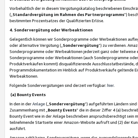
Vorbehaltlich der in diesem Vergütungskatalog beschriebenen Einschr
(„
Standardvergütung im Rahmen des Partnerprogramms
“) besc
bestimmten Prozentsatzes der Qualifizierten Erlöse.
4. Sondervergütung oder Werbeaktionen
Gelegentlich können wir Sonderprogramme oder Werbeaktionen auflegen,
oder alternative Vergütung („
Sondervergütung
”) zu verdienen. Amazo
Sonderprogramme oder Werbeaktionen jederzeit ganz oder teilweise einz
Sonderprogramme oder Werbeaktionen (auch Sonderprogramme oder We
Produktverkäufen kommt) disqualifizierende Ausschlusstatbestände, di
Programmdokumentation im Hinblick auf Produktverkäufe geltende E
Werbeaktionen.
Folgende Sondervergütungen sind derzeit verfügbar:
hier
.
(a) Bounty Events
In den in der
Anlage
(„
Sondervergütung
“) aufgeführten Ländern sind
Zusammenhang mit „
Bounty Events
“ die in dieser Ziffer 4 (a) besch
Bounty Event wie in der Anlage beschrieben anspruchsberechtigt sein mu
teilnehmende Startseite einer Amazon-Website aufruft und (2) der Kun
ausführt.
Amazon zahlt keine Sondervergütung, wenn das zugrundeliegende Boun