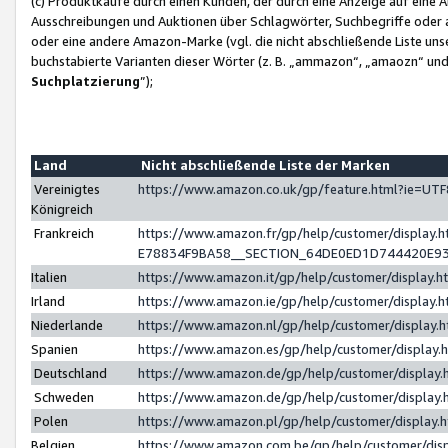
(c) Produktkäufe durch einen Kunden, der durch eine Anzeige auf eine 
Ausschreibungen und Auktionen über Schlagwörter, Suchbegriffe oder 
oder eine andere Amazon-Marke (vgl. die nicht abschließende Liste un
buchstabierte Varianten dieser Wörter (z. B. „ammazon“, „amaozn“ und „
Suchplatzierung
”);
Land
Nicht abschließende Liste der Marken
Vereinigtes
https://www.amazon.co.uk/gp/feature.html?ie=U
Königreich
Frankreich
https://www.amazon.fr/gp/help/customer/displa
E78834F9BA58__SECTION_64DE0ED1D744420E9
Italien
https://www.amazon.it/gp/help/customer/display
Irland
https://www.amazon.ie/gp/help/customer/displa
Niederlande
https://www.amazon.nl/gp/help/customer/display
Spanien
https://www.amazon.es/gp/help/customer/display
Deutschland
https://www.amazon.de/gp/help/customer/displa
Schweden
https://www.amazon.de/gp/help/customer/displa
Polen
https://www.amazon.pl/gp/help/customer/display
Belgien
https://www.amazon.com.be/gp/help/customer/d