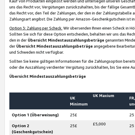
Kauf von Produkten eingelöst werden und unterliegen unseren Geschäf
uns das Recht vor, Vergütungen zurückzuhalten, bis der fällige Gesamt
das Recht vor, den Teil der Zahlungen, der den in der Zahlungstabelle 
Zahlungsart angibst. Die Zahlung per Amazon-Geschenkgutschein ist in
Option 3: Zahlung per Scheck.
Wir übersenden Ihnen einen Scheck in Höh
Sollten Sie sich für diese Option entscheiden, behalten wir uns das Rec
den in der
Übersicht Mindestauszahlungsbeträge
genannten Mindest
der
Übersicht Mindestauszahlungsbeträge
angegebene Bearbeitung
und Schweden nicht verfügbar.
Sollten Sie keine gültigen Informationen für die Zahlungsoption bereit
oder die Auszahlung verdienter Vergütung zurückhalten, bis Sie eine A
Übersicht Mindestauszahlungsbeträge
UK Maxium
UK
FR,
Minimum
un
Option 1 (Überweisung)
25£
25
£5,000
Option 2
25£
25
(Geschenkgutschein)