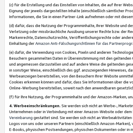
(c) für die Erstellung und das Einstellen von Inhalten, die auf Ihrer We
Eignung der jeweils dargestellten Inhalte (einschließlich sämtlicher 
Informationen, die Sie in einen Partner-Link aufnehmen oder mit diese
(d) dafür, dass die Nutzung der Programminhalte, Ihrer Website und des 
Verletzung oder missbräuchliche Ausübung unserer Rechte bzw. der Recht
Markenrechte, Datenschutzrechte, Veröffentlichungsrechte oder anderer
Einhaltung der
Amazon Anti-Fälschungsrichtlinien für das Partnerpro
(e) dafür, die Verwendung von Cookies, Pixeln und anderen Technologien
Besuchern gesammelten Daten in Übereinstimmung mit den geltenden Ge
und angemessen darzustellen und auf andere Weise die geltenden geset
in sonstiger Weise, einschließlich des ggf. anzuzeigenden Hinweises, d
Werbeanzeigen bereitstellen, von den Besuchern Ihrer Website unmitte
Cookies erkennen können und dafür, dass Sie Informationen über die v
Online-Werbung bereitstellen, soweit nach den anwendbaren gesetzlic
(f) für Ihre Nutzung, der Programminhalte und der Amazon-Marken, u
4. Werbeeinschränkungen.
Sie werden sich nicht an Werbe-, Market
Unternehmen oder in Verbindung mit einer Amazon-Website oder dem Pa
Vereinbarung
gestattet sind. Sie werden sich nicht an Werbeaktivitäten
Logos von uns oder unseren Partnern (einschließlich Amazon-Marken), 
E-Books, physischen Postsendungen, physischen Dokumenten oder in 