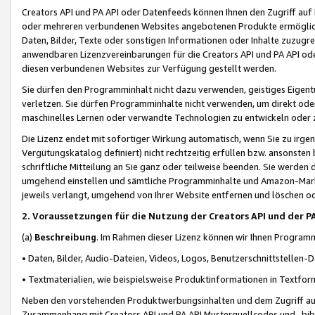
Creators API und PA API oder Datenfeeds können Ihnen den Zugriff auf D
oder mehreren verbundenen Websites angebotenen Produkte ermögliche
Daten, Bilder, Texte oder sonstigen Informationen oder Inhalte zuzugre
anwendbaren Lizenzvereinbarungen für die Creators API und PA API od
diesen verbundenen Websites zur Verfügung gestellt werden.
Sie dürfen den Programminhalt nicht dazu verwenden, geistiges Eigent
verletzen. Sie dürfen Programminhalte nicht verwenden, um direkt ode
maschinelles Lernen oder verwandte Technologien zu entwickeln oder zu
Die Lizenz endet mit sofortiger Wirkung automatisch, wenn Sie zu irg
Vergütungskatalog definiert) nicht rechtzeitig erfüllen bzw. ansonsten
schriftliche Mitteilung an Sie ganz oder teilweise beenden. Sie werden
umgehend einstellen und sämtliche Programminhalte und Amazon-Marke
jeweils verlangt, umgehend von Ihrer Website entfernen und löschen od
2. Voraussetzungen für die Nutzung der Creators API und der P
(a)
Beschreibung
. Im Rahmen dieser Lizenz können wir Ihnen Programmi
• Daten, Bilder, Audio-Dateien, Videos, Logos, Benutzerschnittstellen-
• Textmaterialien, wie beispielsweise Produktinformationen in Textfor
Neben den vorstehenden Produktwerbungsinhalten und dem Zugriff auf 
Zusammenhang mit Creators API und PA API Musterquellcodes und -bibli