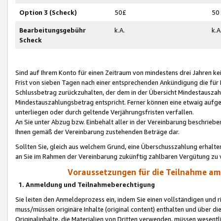
Option 3 (Scheck)
50£
50
Bearbeitungsgebühr
k.A.
k.A
Scheck
Sind auf Ihrem Konto für einen Zeitraum von mindestens drei Jahren kein
Frist von sieben Tagen nach einer entsprechenden Ankündigung die für
Schlussbetrag zurückzuhalten, der dem in der Übersicht Mindestausz
Mindestauszahlungsbetrag entspricht. Ferner können eine etwaig aufg
unterliegen oder durch geltende Verjährungsfristen verfallen.
An Sie unter Abzug bzw. Einbehalt aller in der Vereinbarung beschrieb
Ihnen gemäß der Vereinbarung zustehenden Beträge dar.
Sollten Sie, gleich aus welchem Grund, eine Überschusszahlung erhalte
an Sie im Rahmen der Vereinbarung zukünftig zahlbaren Vergütung zu 
Voraussetzungen für die Teilnahme a
1. Anmeldung und Teilnahmeberechtigung
Sie leiten den Anmeldeprozess ein, indem Sie einen vollständigen und 
muss/müssen originäre Inhalte (original content) enthalten und über d
Originalinhalte, die Materialien von Dritten verwenden, müssen wese