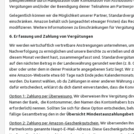
(beispielsweise durch Manipulation oder Kombination von Attributions-
Vergütungen und/oder der Beendigung deiner Teilnahme am Partnerp
Gelegentlich können wir die Möglichkeit unserer Partner, Standardv
einschränken. Amazon behält sich (ungeachtet etwaiger Fristen) das Re
modifizieren. Weitere Informationen zu Einschränkungen für Vergütung
6. Erfassung und Zahlung von Vergütungen
Wir werden wirtschaftlich vertretbare Anstrengungen unternehmen, um 
Nachverfolgung zu ermöglichen und unsere Berichte zu erstellen und di
diesem Monat verdient hast, zusammengefasst sind. Standardvergütung
auf den nächsten Betrag in der Landeswährung gerundet werden (z. B. C
über oder unter dem in deiner Preiskarte angegebenen Satz liegt. Wir
eine Amazon-Webseite etwa 60 Tage nach Ende jedes Kalendermonats, i
wurden. Du kannst wählen, ob du Zahlungen in einer anderen Währung
dafür entscheidest, erklärst du dich damit einverstanden, dass die K
Option 1: Zahlung per Überweisung.
Wir überweisen Ihre Vergütung dir
Namen der Bank, die Kontonummer, den Namen des Kontoinhabers bzw. a
erforderlich) nennen. Sollten Sie sich für diese Option entscheiden, be
fällige Gesamtbetrag den in der
Übersicht Mindestauszahlungsbet
Option 2: Zahlung per Amazon-Geschenkgutschein.
Wir übersenden Ihne
Partnerkonto genannte Haupt-E-Mail-Adresse. Diese Geschenkgutschei