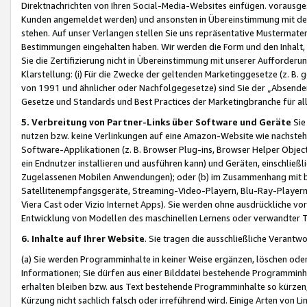
Direktnachrichten von Ihren Social-Media-Websites einfügen. vorausg
Kunden angemeldet werden) und ansonsten in Übereinstimmung mit der
stehen. Auf unser Verlangen stellen Sie uns repräsentative Mustermater
Bestimmungen eingehalten haben. Wir werden die Form und den Inhalt, di
Sie die Zertifizierung nicht in Übereinstimmung mit unserer Aufforderu
Klarstellung: (i) Für die Zwecke der geltenden Marketinggesetze (z. 
von 1991 und ähnlicher oder Nachfolgegesetze) sind Sie der „Absender“ j
Gesetze und Standards und Best Practices der Marketingbranche für 
5. Verbreitung von Partner-Links über Software und Geräte
Sie
nutzen bzw. keine Verlinkungen auf eine Amazon-Website wie nachsteh
Software-Applikationen (z. B. Browser Plug-ins, Browser Helper Objec
ein Endnutzer installieren und ausführen kann) und Geräten, einschlie
Zugelassenen Mobilen Anwendungen); oder (b) im Zusammenhang mit bzw.
Satellitenempfangsgeräte, Streaming-Video-Playern, Blu-Ray-Playern 
Viera Cast oder Vizio Internet Apps). Sie werden ohne ausdrückliche v
Entwicklung von Modellen des maschinellen Lernens oder verwandter 
6. Inhalte auf Ihrer Website
. Sie tragen die ausschließliche Verantwo
(a) Sie werden Programminhalte in keiner Weise ergänzen, löschen oder
Informationen; Sie dürfen aus einer Bilddatei bestehende Programminhal
erhalten bleiben bzw. aus Text bestehende Programminhalte so kürzen, 
Kürzung nicht sachlich falsch oder irreführend wird. Einige Arten von L