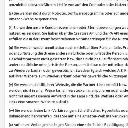
umzuleiten (einschließlich mit Hilfe von auf den Computern der Nutzer i
(s) Sie werden nicht durch Roboter, Softwareprogramme oder auf andere
Amazon-Website generieren.
(t) Sie werden unsere Kundenrezensionen oder Sternebewertungen wed
nutzen, es sei denn, Sie haben über die Creators API und die PA API e
erfüllen die in der Lizenz beschriebenen Voraussetzungen für die Nutzu
(u) Sie werden weder unmittelbar noch mittelbar über Partner-Links P
oder zu Nutzung durch eine andere natürliche oder juristische Person,
Geschäftspartnern nicht gestatten bzw. diese nicht dazu auffordern od
andere natürliche oder juristische Person, unmittelbar oder mittelbar
zu Wiederverkaufs- oder gewerblichen Zwecken (gleich welcher Art) 
auf Ihrer Website zum Wiederverkauf oder für gewerbliche Nutzungen 
(v) Sie werden die URL Ihrer Website, die die Partner-Links enthält b
werden, nicht in einer Weise tarnen, verstecken, manipulieren oder and
nicht mit angemessenem Aufwand in der Lage sind, die Website oder A
Links eine Amazon-Website aufruft.
(w) Sie werden keine Link-Verkürzungen, Schaltflächen, Hyperlinks ode
dahingehend hervorrufen, dass Sie auf eine Amazon-Website verlinken
(x) Auf unser Verlangen hin legen Sie uns eine schriftliche Bestätigung