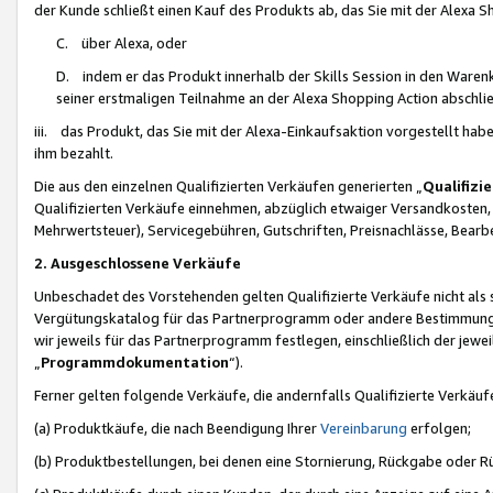
der Kunde schließt einen Kauf des Produkts ab, das Sie mit der Alexa 
C. über Alexa, oder
D. indem er das Produkt innerhalb der Skills Session in den Waren
seiner erstmaligen Teilnahme an der Alexa Shopping Action abschlie
iii. das Produkt, das Sie mit der Alexa-Einkaufsaktion vorgestellt ha
ihm bezahlt.
Die aus den einzelnen Qualifizierten Verkäufen generierten „
Qualifizi
Qualifizierten Verkäufe einnehmen, abzüglich etwaiger Versandkosten
Mehrwertsteuer), Servicegebühren, Gutschriften, Preisnachlässe, Bear
2. Ausgeschlossene Verkäufe
Unbeschadet des Vorstehenden gelten Qualifizierte Verkäufe nicht als
Vergütungskatalog für das Partnerprogramm oder andere Bestimmungen,
wir jeweils für das Partnerprogramm festlegen, einschließlich der jewe
„
Programmdokumentation
“).
Ferner gelten folgende Verkäufe, die andernfalls Qualifizierte Verkä
(a) Produktkäufe, die nach Beendigung Ihrer
Vereinbarung
erfolgen;
(b) Produktbestellungen, bei denen eine Stornierung, Rückgabe oder R