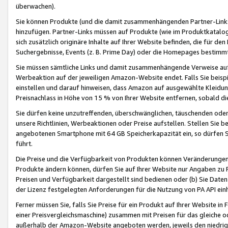
überwachen).
Sie können Produkte (und die damit zusammenhängenden Partner-Links)
hinzufügen. Partner-Links müssen auf Produkte (wie im Produktkatalog de
sich zusätzlich originäre Inhalte auf Ihrer Website befinden, die für 
Suchergebnisse, Events (z. B. Prime Day) oder die Homepages bestimmte
Sie müssen sämtliche Links und damit zusammenhängende Verweise auf z
Werbeaktion auf der jeweiligen Amazon-Website endet. Falls Sie beisp
einstellen und darauf hinweisen, dass Amazon auf ausgewählte Kleidun
Preisnachlass in Höhe von 15 % von Ihrer Website entfernen, sobald di
Sie dürfen keine unzutreffenden, überschwänglichen, täuschenden od
unsere Richtlinien, Werbeaktionen oder Preise aufstellen. Stellen Sie 
angebotenen Smartphone mit 64 GB Speicherkapazität ein, so dürfen S
führt.
Die Preise und die Verfügbarkeit von Produkten können Veränderungen 
Produkte ändern können, dürfen Sie auf Ihrer Website nur Angaben zu P
Preisen und Verfügbarkeit dargestellt sind bedienen oder (b) Sie Daten
der Lizenz festgelegten Anforderungen für die Nutzung von PA API einh
Ferner müssen Sie, falls Sie Preise für ein Produkt auf Ihrer Website in 
einer Preisvergleichsmaschine) zusammen mit Preisen für das gleiche o
außerhalb der Amazon-Website angeboten werden, jeweils den niedrigst