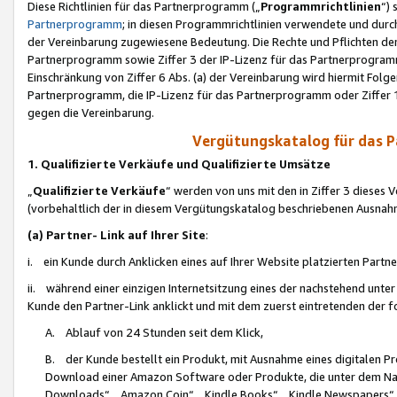
Diese Richtlinien für das Partnerprogramm („
Programmrichtlinien
“)
Partnerprogramm
; in diesen Programmrichtlinien verwendete und durch
der Vereinbarung zugewiesene Bedeutung. Die Rechte und Pflichten de
Partnerprogramm sowie Ziffer 3 der IP-Lizenz für das Partnerprogram
Einschränkung von Ziffer 6 Abs. (a) der Vereinbarung wird hiermit Fol
Partnerprogramm, die IP-Lizenz für das Partnerprogramm oder Ziffer 1
gegen die Vereinbarung.
Vergütungskatalog für das 
1. Qualifizierte Verkäufe und Qualifizierte Umsätze
„
Qualifizierte Verkäufe
“ werden von uns mit den in Ziffer 3 diese
(vorbehaltlich der in diesem Vergütungskatalog beschriebenen Ausnah
(a) Partner- Link auf Ihrer Site
:
i. ein Kunde durch Anklicken eines auf Ihrer Website platzierten Part
ii. während einer einzigen Internetsitzung eines der nachstehend unter (i)
Kunde den Partner-Link anklickt und mit dem zuerst eintretenden der f
A. Ablauf von 24 Stunden seit dem Klick,
B. der Kunde bestellt ein Produkt, mit Ausnahme eines digitalen P
Download einer Amazon Software oder Produkte, die unter dem N
Downloads“, „Amazon Coin“, „Kindle Books“, „Kindle Newspapers“, „