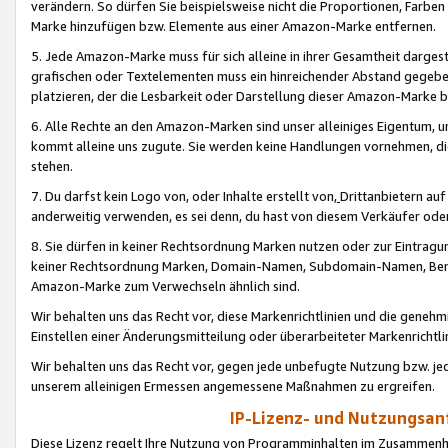
verändern. So dürfen Sie beispielsweise nicht die Proportionen, Farb
Marke hinzufügen bzw. Elemente aus einer Amazon-Marke entfernen.
5. Jede Amazon-Marke muss für sich alleine in ihrer Gesamtheit darge
grafischen oder Textelementen muss ein hinreichender Abstand gegebe
platzieren, der die Lesbarkeit oder Darstellung dieser Amazon-Marke b
6. Alle Rechte an den Amazon-Marken sind unser alleiniges Eigentum, 
kommt alleine uns zugute. Sie werden keine Handlungen vornehmen, 
stehen.
7. Du darfst kein Logo von, oder Inhalte erstellt von,
Drittanbietern au
anderweitig verwenden, es sei denn, du hast von diesem Verkäufer oder
8. Sie dürfen in keiner Rechtsordnung Marken nutzen oder zur Eintragu
keiner Rechtsordnung Marken, Domain-Namen, Subdomain-Namen, Benu
Amazon-Marke zum Verwechseln ähnlich sind.
Wir behalten uns das Recht vor, diese Markenrichtlinien und die gene
Einstellen einer Änderungsmitteilung oder überarbeiteter Markenricht
Wir behalten uns das Recht vor, gegen jede unbefugte Nutzung bzw. jede 
unserem alleinigen Ermessen angemessene Maßnahmen zu ergreifen.
IP-Lizenz- und Nutzungsan
Diese Lizenz regelt Ihre Nutzung von Programminhalten im Zusammen