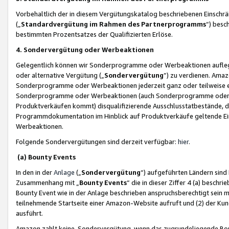
Vorbehaltlich der in diesem Vergütungskatalog beschriebenen Einschr
(„
Standardvergütung im Rahmen des Partnerprogramms
“) besc
bestimmten Prozentsatzes der Qualifizierten Erlöse.
4. Sondervergütung oder Werbeaktionen
Gelegentlich können wir Sonderprogramme oder Werbeaktionen auflegen,
oder alternative Vergütung („
Sondervergütung
”) zu verdienen. Amazo
Sonderprogramme oder Werbeaktionen jederzeit ganz oder teilweise einz
Sonderprogramme oder Werbeaktionen (auch Sonderprogramme oder We
Produktverkäufen kommt) disqualifizierende Ausschlusstatbestände, di
Programmdokumentation im Hinblick auf Produktverkäufe geltende E
Werbeaktionen.
Folgende Sondervergütungen sind derzeit verfügbar:
hier
.
(a) Bounty Events
In den in der
Anlage
(„
Sondervergütung
“) aufgeführten Ländern sind
Zusammenhang mit „
Bounty Events
“ die in dieser Ziffer 4 (a) besch
Bounty Event wie in der Anlage beschrieben anspruchsberechtigt sein mu
teilnehmende Startseite einer Amazon-Website aufruft und (2) der Kun
ausführt.
Amazon zahlt keine Sondervergütung, wenn das zugrundeliegende Boun