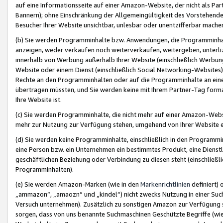
auf eine Informationsseite auf einer Amazon-Website, der nicht als Part
Bannern); ohne Einschränkung der Allgemeingültigkeit des Vorstehende
Besucher Ihrer Website unsichtbar, unlesbar oder unentzifferbar mache
(b) Sie werden Programminhalte bzw. Anwendungen, die Programminhalt
anzeigen, weder verkaufen noch weiterverkaufen, weitergeben, unterli
innerhalb von Werbung außerhalb Ihrer Website (einschließlich Werbun
Website oder einem Dienst (einschließlich Social Networking-Website
Rechte an den Programminhalten oder auf die Programminhalte an eine a
übertragen müssten, und Sie werden keine mit Ihrem Partner-Tag formati
Ihre Website ist.
(c) Sie werden Programminhalte, die nicht mehr auf einer Amazon-Websit
mehr zur Nutzung zur Verfügung stehen, umgehend von Ihrer Website e
(d) Sie werden keine Programminhalte, einschließlich in den Programmin
eine Person bzw. ein Unternehmen ein bestimmtes Produkt, eine Dienstle
geschäftlichen Beziehung oder Verbindung zu diesen steht (einschließli
Programminhalten).
(e) Sie werden Amazon-Marken (wie in den
Markenrichtlinien
definiert) 
„ammazon“, „amaozn“ und „kindel“) nicht zwecks Nutzung in einer Suc
Versuch unternehmen). Zusätzlich zu sonstigen Amazon zur Verfügung 
sorgen, dass von uns benannte Suchmaschinen Geschützte Begriffe (wie 