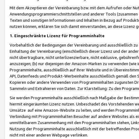
Mit dem Akzeptieren der Vereinbarung bzw. mit dem Aufrufen oder Nutz
Anwendungsprogrammierschnittstellen und anderer Tools (zusammen die
Texten und sonstigen Informationen und Inhalten in Bezug auf Produkte
nutzen können, erklären Sie sich damit einverstanden, an diese Lizenz 
1. Eingeschränkte Lizenz für Programminhalte
Vorbehaltlich der Bedingungen der Vereinbarung und ausschließlich z
Einhaltung der Vereinbarung (einschließlich dieser Lizenz und der ande
nicht übertragbare, nicht unterlizenzierbare, nicht exklusive, gebühren
anzuzeigen; (b) nur diejenigen der Amazon-Marken zu verwenden (wie in 
Programminhalte, ausschließlich auf Ihrer Website und in Übereinstimmu
API, Datenfeeds und Produkt-Werbeinhalte ausschließlich gemäß den Spe
Kopieren oder andere Verwenden von Programminhalten zugunsten Dri
Sammeln und Extrahieren von Daten. Zur Klarstellung: Zu den Program
Sie werden Programminhalte ausschließlich nach Maßgabe der Besti
hiermit eingeräumten Lizenz nutzen. Unbeschadet des Vorstehenden we
Umsätze auf eine Amazon-Website zu leiten, und werden Programminhal
Verbindung mit Programminhalten Besucher auf andere Websites als ein
unmittelbarem Zusammenhang mit den Programminhalten stehen, Links z
Nutzung der Programminhalte ausschließlich mit der betreffenden Pr
nicht mit einer anderen Webpage verlinken.