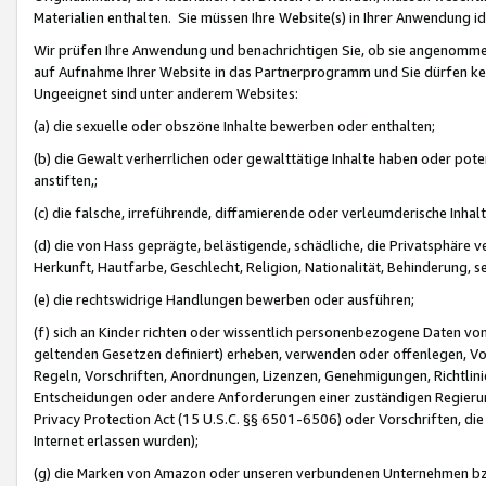
Materialien enthalten. Sie müssen Ihre Website(s) in Ihrer Anwendung ide
Wir prüfen Ihre Anwendung und benachrichtigen Sie, ob sie angenommen
auf Aufnahme Ihrer Website in das Partnerprogramm und Sie dürfen kei
Ungeeignet sind unter anderem Websites:
(a) die sexuelle oder obszöne Inhalte bewerben oder enthalten;
(b) die Gewalt verherrlichen oder gewalttätige Inhalte haben oder pot
anstiften,;
(c) die falsche, irreführende, diffamierende oder verleumderische Inha
(d) die von Hass geprägte, belästigende, schädliche, die Privatsphäre v
Herkunft, Hautfarbe, Geschlecht, Religion, Nationalität, Behinderung, 
(e) die rechtswidrige Handlungen bewerben oder ausführen;
(f) sich an Kinder richten oder wissentlich personenbezogene Daten vo
geltenden Gesetzen definiert) erheben, verwenden oder offenlegen, Vo
Regeln, Vorschriften, Anordnungen, Lizenzen, Genehmigungen, Richtlini
Entscheidungen oder andere Anforderungen einer zuständigen Regierung
Privacy Protection Act (15 U.S.C. §§ 6501-6506) oder Vorschriften, di
Internet erlassen wurden);
(g) die Marken von Amazon oder unseren verbundenen Unternehmen b