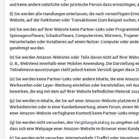
und keine andere natürliche oder juristische Person dazu ermächtigen, a
(l) Sie werden alle Handlungen unterlassen, die nach vernünftigem Erme
Website, auf der Funktionen oder Transaktionen (zum Beispiel suchen, s
(m) Sie werden auf Ihrer Website keine Partner-Links oder Programmin
Spionagesoftware, Schadsoftware, Computerviren, Würmern, Trojaner
Herunterladen oder Installieren auf einem Nutzer-Computer oder ande
genehmigt wurden.
(n) Sie werden Amazon-Websites oder Teile davon nicht auf Ihrer Websi
(z. B., WebView) innerhalb einer Mobilen Anwendung. Die Darstellung ein
Teilnahmevoraussetzungen stellt jedoch keinen Verstoß gegen diese Zif
(o) Sie werden keine Partner-Links oder andere Inhalte, die eine Am
Werbeseiten oder Layer-Werbung einstellen oder bereitstellen, mit Au
bewerben, die eng mit dem auf Ihrer Website befindlichen Material z
(p) Sie werden in Inhalte, die Sie auf einer Amazon-Website platzier
Werbediensten oder in einer Kundenbewertung, einem Forum, einem Wun
einer Amazon-Website verfügbaren Kontext) keine Partner-Links integr
(q) Sie werden nicht versuchen, den
Vergütungskatalog
zu umgehen oder
dass sich eine Webpage einer Amazon-Website im Browser eines Kunden 
(r) Sie werden nicht versuchen, Internetverkehr (Traffic) oder Vergü