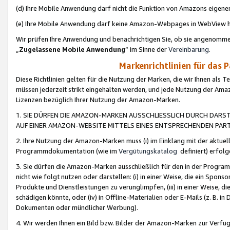
(d) Ihre Mobile Anwendung darf nicht die Funktion von Amazons eige
(e) Ihre Mobile Anwendung darf keine Amazon-Webpages in WebView 
Wir prüfen Ihre Anwendung und benachrichtigen Sie, ob sie angenomm
„
Zugelassene Mobile Anwendung
“ im Sinne der
Vereinbarung
.
Markenrichtlinien für das 
Diese Richtlinien gelten für die Nutzung der Marken, die wir Ihnen als 
müssen jederzeit strikt eingehalten werden, und jede Nutzung der Ama
Lizenzen bezüglich Ihrer Nutzung der Amazon-Marken.
1. SIE DÜRFEN DIE AMAZON-MARKEN AUSSCHLIESSLICH DURCH DARS
AUF EINER AMAZON-WEBSITE MITTELS EINES ENTSPRECHENDEN PART
2. Ihre Nutzung der Amazon-Marken muss (i) im Einklang mit der aktuells
Programmdokumentation (wie im
Vergütungskatalog
definiert) erfolg
3. Sie dürfen die Amazon-Marken ausschließlich für den in der Progr
nicht wie folgt nutzen oder darstellen: (i) in einer Weise, die ein Spo
Produkte und Dienstleistungen zu verunglimpfen, (iii) in einer Weise
schädigen könnte, oder (iv) in Offline-Materialien oder E-Mails (z. B.
Dokumenten oder mündlicher Werbung).
4. Wir werden Ihnen ein Bild bzw. Bilder der Amazon-Marken zur Verfüg