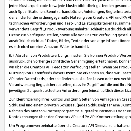
jeden Musterquellcode bzw. jede Musterbibliothek geltenden gesonder
auch Spezifikationen, Benutzerhandbücher, Anleitungen, Begleitmaterial
denen die für die ordnungsgemäße Nutzung von Creators API und PA A
technischen Anforderungen und Test- und Leistungskriterien (zusammen
verwendete Begriff „Produktwerbungsinhalte“ schließt ausdrücklich al
Lizenz zur Verfügung stellen, sowie alle von uns zur Verfügung gestel
ausdrücklich nicht auf Daten, Bilder, Texte oder sonstige Informatione
es sich nicht um eine Amazon-Website handelt.
(b) Abrufen von Produktwerbungsinhalten. Sie können Produkt-Werbein
ausdrückliche vorherige schriftliche Genehmigung erteilt haben, könn
wir über die Creators API Feeds zur Verfügung stellen. Wenn Sie Produk
Nutzung von Datenfeeds dieser Lizenz. Sie erkennen an, dass wir Creat
API oder Datenfeeds jederzeit ändern, auslaufen lassen oder neu veröffe
Verantwortung liegt, sicherzustellen, dass Ihr Zugriff auf die und Ihr
jeweiligen Zeitpunkt aktuellen Anforderungen (einschließlich dieser Liz
Zur Identifizierung Ihres Kontos und zum Stellen von Anfragen an Crea
Schlüssel und einem privaten Schlüssel (jedes Schlüsselpaar eine „Kon
Rahmen des Amazon-Partnerprogramms zugeteilte Partner-ID oder ein
Kontokennungen über den Creators API und PA API Kontoerstellungspro
Um Programmwerbeinhalte über die Creators API Dienste zu erhalten, m