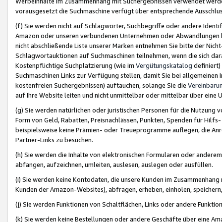
Werbeinhalte im Zusammenhang mit Suchergebnissen verwendet werden,
vorausgesetzt die Suchmaschine verfügt über entsprechende Ausschlu
(f) Sie werden nicht auf Schlagwörter, Suchbegriffe oder andere Ident
Amazon oder unseren verbundenen Unternehmen oder Abwandlungen bzw
nicht abschließende Liste unserer Marken entnehmen Sie bitte der Nich
Schlagwortauktionen auf Suchmaschinen teilnehmen, wenn die sich da
Kostenpflichtige Suchplatzierung (wie im
Vergütungskatalog
definiert
Suchmaschinen Links zur Verfügung stellen, damit Sie bei allgemeinen I
kostenfreien Suchergebnissen) auftauchen, solange Sie die
Vereinbaru
auf Ihre Website leiten und nicht unmittelbar oder mittelbar über eine
(g) Sie werden natürlichen oder juristischen Personen für die Nutzung 
Form von Geld, Rabatten, Preisnachlässen, Punkten, Spenden für Hilfs
beispielsweise keine Prämien- oder Treueprogramme auflegen, die Anrei
Partner-Links zu besuchen.
(h) Sie werden die Inhalte von elektronischen Formularen oder anderem M
abfangen, aufzeichnen, umleiten, auslesen, auslegen oder ausfüllen.
(i) Sie werden keine Kontodaten, die unsere Kunden im Zusammenhang 
Kunden der Amazon-Websites), abfragen, erheben, einholen, speichern,
(j) Sie werden Funktionen von Schaltflächen, Links oder andere Funkti
(k) Sie werden keine Bestellungen oder andere Geschäfte über eine Ama