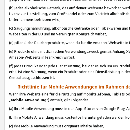
(b) jedes alkoholische Getränk, das auf deiner Webseite beworben wird
Lizenz zur Herstellung, zum Großhandel oder zum Vertrieb alkoholisch
Unternehmens betrieben wird,
(c) Säuglingsnahruhrung, alkoholische Getränke oder Tabakwaren und E
Webseiten in der EU und im Vereinigten Königreich wirbst,
(d) pflanzliche Raucherprodukte, wenn du für die Amazon-Webseite in B
(e) Produkte ohne medizinischen Verwendungszweck gemäß Anhang XVI 
Amazon-Webseite in Frankreich wirbst,
(f) jedes Produkt oder jede Dienstleistung, bei der es sich um ein Prod
erhältst eine Warnung, wenn ein Produkt oder eine Dienstleistung in de
Central ausgeschlossen ist.
Richtlinie für Mobile Anwendungen im Rahmen de
Wenn Ihre Website eine für die Nutzung auf Mobiltelefonen, Tablets 
„
Mobile Anwendung
“) enthält, gilt Folgendes:
(a) Ihre Mobile Anwendung muss in den App-Stores von Google Play, A
(b) Ihre Mobile Anwendung muss kostenlos heruntergeladen werden könn
(c) Ihre Mobile Anwendung muss originäre Inhalte haben,