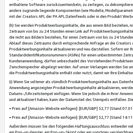
enthaltene Software zurückzuentwickeln, zu zerlegen, zu dekompilier
andere zugrunde liegende Komponenten (wie Modelle, Modellparameter
mit der Creators API, der PA API, Datenfeeds oder in den Produkt Werb
(h) Sie werden Produktwerbungsinhalte, die aus einem Bild bestehen, ni
Zeitraum von bis zu 24 Stunden einen Link auf Produktwerbungsinhalte
die nicht aus Bildern bestehen, für einen Zeitraum von bis zu 24 Stund
Ablauf dieses Zeitraums durch entsprechende Anfrage an die Creators 
Produktwerbungsinhalte aktualisieren und neu darstellen. Sofern wir Ih
Standardidentifikationsnummern (ASINs) für einen unbestimmten Zeitra
Kundenanwendung, dürfen unbeschadet des Vorstehenden Produktwerbu
Zwischenspeicher abgelegt werden. Auf unser Verlangen werden Sie un
die Produktwerbungsinhalte enthält oder nutzt, damit wir Ihre Einhalt
(i) Wenn Sie seltener als stündlich Produktwerbungsinhalte aus Datenfe
Anwendung angezeigten Produktwerbungsinhalte aktualisieren, werden 
Datums-/Uhrzeitstempel einfügen. Wenn Sie jedoch die in Ihrer Anwe
und aktualisiert haben, kann der Datumsteil des Stempels entfallen. Dies
• Preis auf [Amazon-Website einfügen]: [EUR/GBP] 32,77 (Stand 07.01.
• Preis auf [Amazon-Website einfügen]: [EUR/GBP] 32,77 (Stand 14:11 
Außerdem müssen Sie den folgenden Haftungsausschluss entweder neb
ein Pop-up-Fenster, ein Pop-up-Skript oder ein sonstiges vergleichba