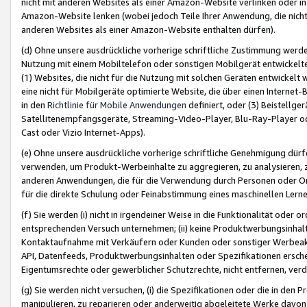
nicht mit anderen Websites als einer Amazon-Website verlinken oder i
Amazon-Website lenken (wobei jedoch Teile Ihrer Anwendung, die nich
anderen Websites als einer Amazon-Website enthalten dürfen).
(d) Ohne unsere ausdrückliche vorherige schriftliche Zustimmung werd
Nutzung mit einem Mobiltelefon oder sonstigen Mobilgerät entwickelt
(1) Websites, die nicht für die Nutzung mit solchen Geräten entwickelt
eine nicht für Mobilgeräte optimierte Website, die über einen Interne
in den
Richtlinie für Mobile Anwendungen
definiert, oder (3) Beistellge
Satellitenempfangsgeräte, Streaming-Video-Player, Blu-Ray-Player ode
Cast oder Vizio Internet-Apps).
(e) Ohne unsere ausdrückliche vorherige schriftliche Genehmigung dürfe
verwenden, um Produkt-Werbeinhalte zu aggregieren, zu analysieren, 
anderen Anwendungen, die für die Verwendung durch Personen oder Or
für die direkte Schulung oder Feinabstimmung eines maschinellen Lern
(f) Sie werden (i) nicht in irgendeiner Weise in die Funktionalität ode
entsprechenden Versuch unternehmen; (ii) keine Produktwerbungsinha
Kontaktaufnahme mit Verkäufern oder Kunden oder sonstiger Werbeaktiv
API, Datenfeeds, Produktwerbungsinhalten oder Spezifikationen erschei
Eigentumsrechte oder gewerblicher Schutzrechte, nicht entfernen, verd
(g) Sie werden nicht versuchen, (i) die Spezifikationen oder die in de
manipulieren, zu reparieren oder anderweitig abgeleitete Werke davon z