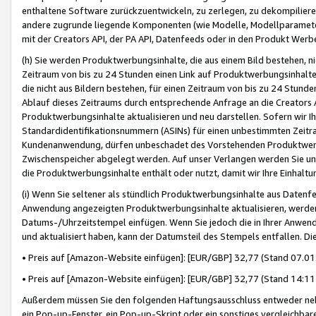
enthaltene Software zurückzuentwickeln, zu zerlegen, zu dekompilier
andere zugrunde liegende Komponenten (wie Modelle, Modellparameter
mit der Creators API, der PA API, Datenfeeds oder in den Produkt Werb
(h) Sie werden Produktwerbungsinhalte, die aus einem Bild bestehen, ni
Zeitraum von bis zu 24 Stunden einen Link auf Produktwerbungsinhalte
die nicht aus Bildern bestehen, für einen Zeitraum von bis zu 24 Stund
Ablauf dieses Zeitraums durch entsprechende Anfrage an die Creators 
Produktwerbungsinhalte aktualisieren und neu darstellen. Sofern wir Ih
Standardidentifikationsnummern (ASINs) für einen unbestimmten Zeitra
Kundenanwendung, dürfen unbeschadet des Vorstehenden Produktwerbu
Zwischenspeicher abgelegt werden. Auf unser Verlangen werden Sie un
die Produktwerbungsinhalte enthält oder nutzt, damit wir Ihre Einhalt
(i) Wenn Sie seltener als stündlich Produktwerbungsinhalte aus Datenfe
Anwendung angezeigten Produktwerbungsinhalte aktualisieren, werden 
Datums-/Uhrzeitstempel einfügen. Wenn Sie jedoch die in Ihrer Anwe
und aktualisiert haben, kann der Datumsteil des Stempels entfallen. Dies
• Preis auf [Amazon-Website einfügen]: [EUR/GBP] 32,77 (Stand 07.01.
• Preis auf [Amazon-Website einfügen]: [EUR/GBP] 32,77 (Stand 14:11 
Außerdem müssen Sie den folgenden Haftungsausschluss entweder neb
ein Pop-up-Fenster, ein Pop-up-Skript oder ein sonstiges vergleichba