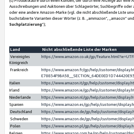
(c) Produktkäufe durch einen Kunden, der durch eine Anzeige auf eine 
Ausschreibungen und Auktionen über Schlagwörter, Suchbegriffe oder 
oder eine andere Amazon-Marke (vgl. die nicht abschließende Liste un
buchstabierte Varianten dieser Wörter (z. B. „ammazon“, „amaozn“ und „
Suchplatzierung
”);
Land
Nicht abschließende Liste der Marken
Vereinigtes
https://www.amazon.co.uk/gp/feature.html?ie=U
Königreich
Frankreich
https://www.amazon.fr/gp/help/customer/displa
E78834F9BA58__SECTION_64DE0ED1D744420E9
Italien
https://www.amazon.it/gp/help/customer/display
Irland
https://www.amazon.ie/gp/help/customer/displa
Niederlande
https://www.amazon.nl/gp/help/customer/display
Spanien
https://www.amazon.es/gp/help/customer/display
Deutschland
https://www.amazon.de/gp/help/customer/displa
Schweden
https://www.amazon.de/gp/help/customer/displa
Polen
https://www.amazon.pl/gp/help/customer/display
Belgien
https://www.amazon.com.be/gp/help/customer/d