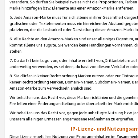
verändern. So dürfen Sie beispielsweise nicht die Proportionen, Farb
Marke hinzufügen bzw. Elemente aus einer Amazon-Marke entfernen.
5. Jede Amazon-Marke muss für sich alleine in ihrer Gesamtheit darge
grafischen oder Textelementen muss ein hinreichender Abstand gegebe
platzieren, der die Lesbarkeit oder Darstellung dieser Amazon-Marke b
6. Alle Rechte an den Amazon-Marken sind unser alleiniges Eigentum, 
kommt alleine uns zugute. Sie werden keine Handlungen vornehmen, 
stehen.
7. Du darfst kein Logo von, oder Inhalte erstellt von,
Drittanbietern au
anderweitig verwenden, es sei denn, du hast von diesem Verkäufer oder
8. Sie dürfen in keiner Rechtsordnung Marken nutzen oder zur Eintragu
keiner Rechtsordnung Marken, Domain-Namen, Subdomain-Namen, Benu
Amazon-Marke zum Verwechseln ähnlich sind.
Wir behalten uns das Recht vor, diese Markenrichtlinien und die gene
Einstellen einer Änderungsmitteilung oder überarbeiteter Markenricht
Wir behalten uns das Recht vor, gegen jede unbefugte Nutzung bzw. jede 
unserem alleinigen Ermessen angemessene Maßnahmen zu ergreifen.
IP-Lizenz- und Nutzungsan
Diese Lizenz regelt Ihre Nutzung von Programminhalten im Zusammen