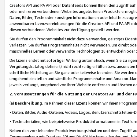
Creators API und PA API oder Datenfeeds können Ihnen den Zugriff auf D
oder mehreren verbundenen Websites angebotenen Produkte ermögliche
Daten, Bilder, Texte oder sonstigen Informationen oder Inhalte zuzugre
anwendbaren Lizenzvereinbarungen für die Creators API und PA API od
diesen verbundenen Websites zur Verfügung gestellt werden.
Sie dürfen den Programminhalt nicht dazu verwenden, geistiges Eigent
verletzen. Sie dürfen Programminhalte nicht verwenden, um direkt ode
maschinelles Lernen oder verwandte Technologien zu entwickeln oder zu
Die Lizenz endet mit sofortiger Wirkung automatisch, wenn Sie zu irg
Vergütungskatalog definiert) nicht rechtzeitig erfüllen bzw. ansonsten
schriftliche Mitteilung an Sie ganz oder teilweise beenden. Sie werden
umgehend einstellen und sämtliche Programminhalte und Amazon-Marke
jeweils verlangt, umgehend von Ihrer Website entfernen und löschen od
2. Voraussetzungen für die Nutzung der Creators API und der P
(a)
Beschreibung
. Im Rahmen dieser Lizenz können wir Ihnen Programmi
• Daten, Bilder, Audio-Dateien, Videos, Logos, Benutzerschnittstellen-
• Textmaterialien, wie beispielsweise Produktinformationen in Textfor
Neben den vorstehenden Produktwerbungsinhalten und dem Zugriff auf 
Zusammenhang mit Creators API und PA API Musterquellcodes und -bibli