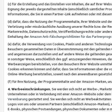
(c) für die Erstellung und das Einstellen von Inhalten, die auf Ihrer We
Eignung der jeweils dargestellten Inhalte (einschließlich sämtlicher 
Informationen, die Sie in einen Partner-Link aufnehmen oder mit diese
(d) dafür, dass die Nutzung der Programminhalte, Ihrer Website und des 
Verletzung oder missbräuchliche Ausübung unserer Rechte bzw. der Recht
Markenrechte, Datenschutzrechte, Veröffentlichungsrechte oder anderer
Einhaltung der
Amazon Anti-Fälschungsrichtlinien für das Partnerpro
(e) dafür, die Verwendung von Cookies, Pixeln und anderen Technologien
Besuchern gesammelten Daten in Übereinstimmung mit den geltenden Ge
und angemessen darzustellen und auf andere Weise die geltenden geset
in sonstiger Weise, einschließlich des ggf. anzuzeigenden Hinweises, d
Werbeanzeigen bereitstellen, von den Besuchern Ihrer Website unmitte
Cookies erkennen können und dafür, dass Sie Informationen über die v
Online-Werbung bereitstellen, soweit nach den anwendbaren gesetzlic
(f) für Ihre Nutzung, der Programminhalte und der Amazon-Marken, u
4. Werbeeinschränkungen.
Sie werden sich nicht an Werbe-, Market
Unternehmen oder in Verbindung mit einer Amazon-Website oder dem Pa
Vereinbarung
gestattet sind. Sie werden sich nicht an Werbeaktivitäten
Logos von uns oder unseren Partnern (einschließlich Amazon-Marken), 
E-Books, physischen Postsendungen, physischen Dokumenten oder in 