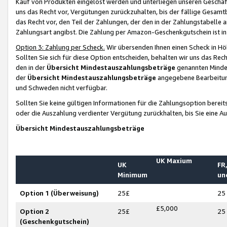
Kauf von Produkten eingelöst werden und unterliegen unseren Geschäf
uns das Recht vor, Vergütungen zurückzuhalten, bis der fällige Gesamt
das Recht vor, den Teil der Zahlungen, der den in der Zahlungstabelle 
Zahlungsart angibst. Die Zahlung per Amazon-Geschenkgutschein ist in
Option 3: Zahlung per Scheck.
Wir übersenden Ihnen einen Scheck in Höh
Sollten Sie sich für diese Option entscheiden, behalten wir uns das Rec
den in der
Übersicht Mindestauszahlungsbeträge
genannten Mindest
der
Übersicht Mindestauszahlungsbeträge
angegebene Bearbeitung
und Schweden nicht verfügbar.
Sollten Sie keine gültigen Informationen für die Zahlungsoption bereit
oder die Auszahlung verdienter Vergütung zurückhalten, bis Sie eine A
Übersicht Mindestauszahlungsbeträge
UK Maxium
UK
FR,
Minimum
un
Option 1 (Überweisung)
25£
25
£5,000
Option 2
25£
25
(Geschenkgutschein)