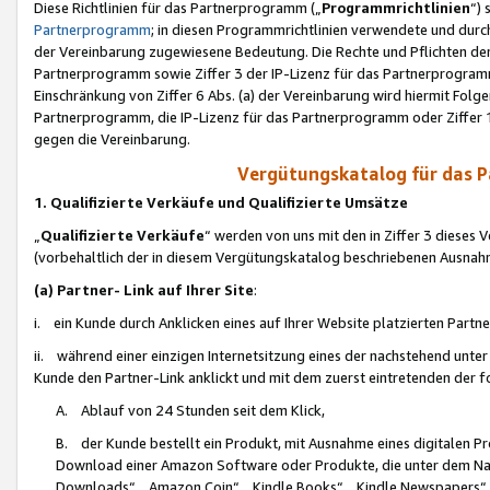
Diese Richtlinien für das Partnerprogramm („
Programmrichtlinien
“)
Partnerprogramm
; in diesen Programmrichtlinien verwendete und durch
der Vereinbarung zugewiesene Bedeutung. Die Rechte und Pflichten de
Partnerprogramm sowie Ziffer 3 der IP-Lizenz für das Partnerprogram
Einschränkung von Ziffer 6 Abs. (a) der Vereinbarung wird hiermit Fol
Partnerprogramm, die IP-Lizenz für das Partnerprogramm oder Ziffer 1
gegen die Vereinbarung.
Vergütungskatalog für das 
1. Qualifizierte Verkäufe und Qualifizierte Umsätze
„
Qualifizierte Verkäufe
“ werden von uns mit den in Ziffer 3 diese
(vorbehaltlich der in diesem Vergütungskatalog beschriebenen Ausnah
(a) Partner- Link auf Ihrer Site
:
i. ein Kunde durch Anklicken eines auf Ihrer Website platzierten Part
ii. während einer einzigen Internetsitzung eines der nachstehend unter (i)
Kunde den Partner-Link anklickt und mit dem zuerst eintretenden der f
A. Ablauf von 24 Stunden seit dem Klick,
B. der Kunde bestellt ein Produkt, mit Ausnahme eines digitalen P
Download einer Amazon Software oder Produkte, die unter dem N
Downloads“, „Amazon Coin“, „Kindle Books“, „Kindle Newspapers“, „