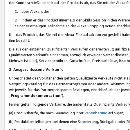
der Kunde schließt einen Kauf des Produkts ab, das Sie mit der Alexa 
C. über Alexa, oder
D. indem er das Produkt innerhalb der Skills Session in den Waren
seiner erstmaligen Teilnahme an der Alexa Shopping Action abschlie
iii. das Produkt, das Sie mit der Alexa-Einkaufsaktion vorgestellt ha
ihm bezahlt.
Die aus den einzelnen Qualifizierten Verkäufen generierten „
Qualifizi
Qualifizierten Verkäufe einnehmen, abzüglich etwaiger Versandkosten
Mehrwertsteuer), Servicegebühren, Gutschriften, Preisnachlässe, Bear
2. Ausgeschlossene Verkäufe
Unbeschadet des Vorstehenden gelten Qualifizierte Verkäufe nicht als
Vergütungskatalog für das Partnerprogramm oder andere Bestimmungen,
wir jeweils für das Partnerprogramm festlegen, einschließlich der jewe
„
Programmdokumentation
“).
Ferner gelten folgende Verkäufe, die andernfalls Qualifizierte Verkä
(a) Produktkäufe, die nach Beendigung Ihrer
Vereinbarung
erfolgen;
(b) Produktbestellungen, bei denen eine Stornierung, Rückgabe oder R