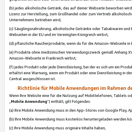
(b) jedes alkoholische Getränk, das auf deiner Webseite beworben wird
Lizenz zur Herstellung, zum Großhandel oder zum Vertrieb alkoholisch
Unternehmens betrieben wird,
(c) Säuglingsnahruhrung, alkoholische Getränke oder Tabakwaren und E
Webseiten in der EU und im Vereinigten Königreich wirbst,
(d) pflanzliche Raucherprodukte, wenn du für die Amazon-Webseite in B
(e) Produkte ohne medizinischen Verwendungszweck gemäß Anhang XVI 
Amazon-Webseite in Frankreich wirbst,
(f) jedes Produkt oder jede Dienstleistung, bei der es sich um ein Prod
erhältst eine Warnung, wenn ein Produkt oder eine Dienstleistung in de
Central ausgeschlossen ist.
Richtlinie für Mobile Anwendungen im Rahmen de
Wenn Ihre Website eine für die Nutzung auf Mobiltelefonen, Tablets 
„
Mobile Anwendung
“) enthält, gilt Folgendes:
(a) Ihre Mobile Anwendung muss in den App-Stores von Google Play, A
(b) Ihre Mobile Anwendung muss kostenlos heruntergeladen werden könn
(c) Ihre Mobile Anwendung muss originäre Inhalte haben,