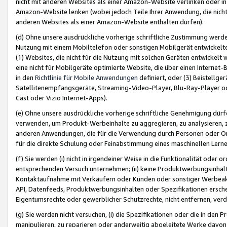
nicht mit anderen Websites als einer Amazon-Website verlinken oder i
Amazon-Website lenken (wobei jedoch Teile Ihrer Anwendung, die nich
anderen Websites als einer Amazon-Website enthalten dürfen).
(d) Ohne unsere ausdrückliche vorherige schriftliche Zustimmung werd
Nutzung mit einem Mobiltelefon oder sonstigen Mobilgerät entwickelt
(1) Websites, die nicht für die Nutzung mit solchen Geräten entwickelt
eine nicht für Mobilgeräte optimierte Website, die über einen Interne
in den
Richtlinie für Mobile Anwendungen
definiert, oder (3) Beistellge
Satellitenempfangsgeräte, Streaming-Video-Player, Blu-Ray-Player ode
Cast oder Vizio Internet-Apps).
(e) Ohne unsere ausdrückliche vorherige schriftliche Genehmigung dürfe
verwenden, um Produkt-Werbeinhalte zu aggregieren, zu analysieren, 
anderen Anwendungen, die für die Verwendung durch Personen oder Or
für die direkte Schulung oder Feinabstimmung eines maschinellen Lern
(f) Sie werden (i) nicht in irgendeiner Weise in die Funktionalität ode
entsprechenden Versuch unternehmen; (ii) keine Produktwerbungsinha
Kontaktaufnahme mit Verkäufern oder Kunden oder sonstiger Werbeaktiv
API, Datenfeeds, Produktwerbungsinhalten oder Spezifikationen erschei
Eigentumsrechte oder gewerblicher Schutzrechte, nicht entfernen, verd
(g) Sie werden nicht versuchen, (i) die Spezifikationen oder die in de
manipulieren, zu reparieren oder anderweitig abgeleitete Werke davon z