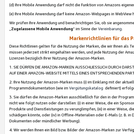
(d) Ihre Mobile Anwendung darf nicht die Funktion von Amazons eige
(e) Ihre Mobile Anwendung darf keine Amazon-Webpages in WebView 
Wir prüfen Ihre Anwendung und benachrichtigen Sie, ob sie angenomm
„
Zugelassene Mobile Anwendung
“ im Sinne der
Vereinbarung
.
Markenrichtlinien für das 
Diese Richtlinien gelten für die Nutzung der Marken, die wir Ihnen als 
müssen jederzeit strikt eingehalten werden, und jede Nutzung der Ama
Lizenzen bezüglich Ihrer Nutzung der Amazon-Marken.
1. SIE DÜRFEN DIE AMAZON-MARKEN AUSSCHLIESSLICH DURCH DARS
AUF EINER AMAZON-WEBSITE MITTELS EINES ENTSPRECHENDEN PART
2. Ihre Nutzung der Amazon-Marken muss (i) im Einklang mit der aktuells
Programmdokumentation (wie im
Vergütungskatalog
definiert) erfolg
3. Sie dürfen die Amazon-Marken ausschließlich für den in der Progr
nicht wie folgt nutzen oder darstellen: (i) in einer Weise, die ein Spo
Produkte und Dienstleistungen zu verunglimpfen, (iii) in einer Weise
schädigen könnte, oder (iv) in Offline-Materialien oder E-Mails (z. B.
Dokumenten oder mündlicher Werbung).
4. Wir werden Ihnen ein Bild bzw. Bilder der Amazon-Marken zur Verfüg