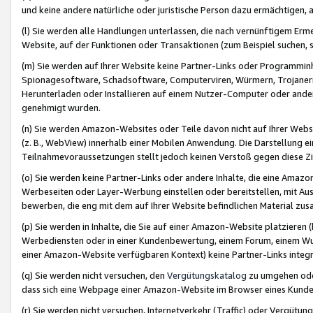
und keine andere natürliche oder juristische Person dazu ermächtigen, a
(l) Sie werden alle Handlungen unterlassen, die nach vernünftigem Erme
Website, auf der Funktionen oder Transaktionen (zum Beispiel suchen, s
(m) Sie werden auf Ihrer Website keine Partner-Links oder Programmin
Spionagesoftware, Schadsoftware, Computerviren, Würmern, Trojaner
Herunterladen oder Installieren auf einem Nutzer-Computer oder ande
genehmigt wurden.
(n) Sie werden Amazon-Websites oder Teile davon nicht auf Ihrer Websi
(z. B., WebView) innerhalb einer Mobilen Anwendung. Die Darstellung ein
Teilnahmevoraussetzungen stellt jedoch keinen Verstoß gegen diese Zif
(o) Sie werden keine Partner-Links oder andere Inhalte, die eine Am
Werbeseiten oder Layer-Werbung einstellen oder bereitstellen, mit Au
bewerben, die eng mit dem auf Ihrer Website befindlichen Material z
(p) Sie werden in Inhalte, die Sie auf einer Amazon-Website platzier
Werbediensten oder in einer Kundenbewertung, einem Forum, einem Wun
einer Amazon-Website verfügbaren Kontext) keine Partner-Links integr
(q) Sie werden nicht versuchen, den
Vergütungskatalog
zu umgehen oder
dass sich eine Webpage einer Amazon-Website im Browser eines Kunden 
(r) Sie werden nicht versuchen, Internetverkehr (Traffic) oder Vergü