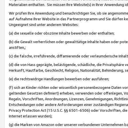
Materialien enthalten. Sie müssen Ihre Website(s) in Ihrer Anwendung ide
Wir prüfen Ihre Anwendung und benachrichtigen Sie, ob sie angenommen
auf Aufnahme Ihrer Website in das Partnerprogramm und Sie dürfen kei
Ungeeignet sind unter anderem Websites:
(a) die sexuelle oder obszöne Inhalte bewerben oder enthalten;
(b) die Gewalt verherrlichen oder gewalttätige Inhalte haben oder pot
anstiften,;
(c) die falsche, irreführende, diffamierende oder verleumderische Inha
(d) die von Hass geprägte, belästigende, schädliche, die Privatsphäre v
Herkunft, Hautfarbe, Geschlecht, Religion, Nationalität, Behinderung, 
(e) die rechtswidrige Handlungen bewerben oder ausführen;
(f) sich an Kinder richten oder wissentlich personenbezogene Daten vo
geltenden Gesetzen definiert) erheben, verwenden oder offenlegen, Vo
Regeln, Vorschriften, Anordnungen, Lizenzen, Genehmigungen, Richtlini
Entscheidungen oder andere Anforderungen einer zuständigen Regierung
Privacy Protection Act (15 U.S.C. §§ 6501-6506) oder Vorschriften, di
Internet erlassen wurden);
(g) die Marken von Amazon oder unseren verbundenen Unternehmen b