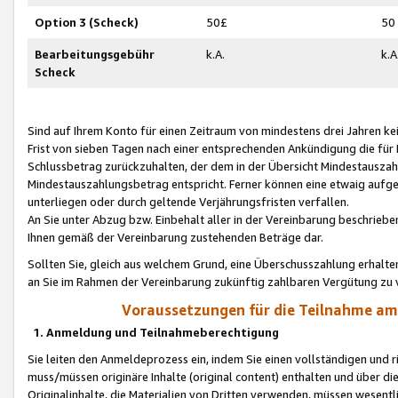
Option 3 (Scheck)
50£
50
Bearbeitungsgebühr
k.A.
k.A
Scheck
Sind auf Ihrem Konto für einen Zeitraum von mindestens drei Jahren kein
Frist von sieben Tagen nach einer entsprechenden Ankündigung die für
Schlussbetrag zurückzuhalten, der dem in der Übersicht Mindestausz
Mindestauszahlungsbetrag entspricht. Ferner können eine etwaig aufg
unterliegen oder durch geltende Verjährungsfristen verfallen.
An Sie unter Abzug bzw. Einbehalt aller in der Vereinbarung beschrieb
Ihnen gemäß der Vereinbarung zustehenden Beträge dar.
Sollten Sie, gleich aus welchem Grund, eine Überschusszahlung erhalte
an Sie im Rahmen der Vereinbarung zukünftig zahlbaren Vergütung zu 
Voraussetzungen für die Teilnahme a
1. Anmeldung und Teilnahmeberechtigung
Sie leiten den Anmeldeprozess ein, indem Sie einen vollständigen und 
muss/müssen originäre Inhalte (original content) enthalten und über d
Originalinhalte, die Materialien von Dritten verwenden, müssen wese