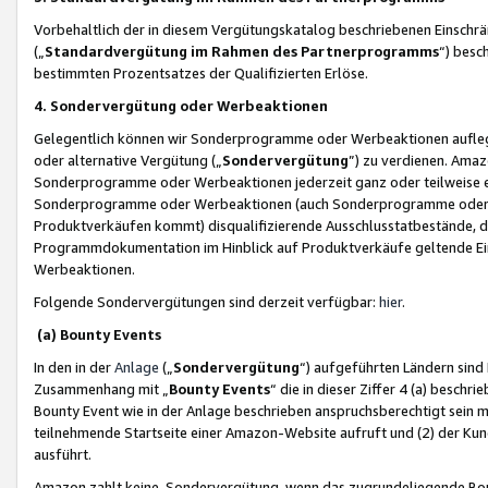
Vorbehaltlich der in diesem Vergütungskatalog beschriebenen Einschr
(„
Standardvergütung im Rahmen des Partnerprogramms
“) besc
bestimmten Prozentsatzes der Qualifizierten Erlöse.
4. Sondervergütung oder Werbeaktionen
Gelegentlich können wir Sonderprogramme oder Werbeaktionen auflegen,
oder alternative Vergütung („
Sondervergütung
”) zu verdienen. Amazo
Sonderprogramme oder Werbeaktionen jederzeit ganz oder teilweise einz
Sonderprogramme oder Werbeaktionen (auch Sonderprogramme oder We
Produktverkäufen kommt) disqualifizierende Ausschlusstatbestände, di
Programmdokumentation im Hinblick auf Produktverkäufe geltende E
Werbeaktionen.
Folgende Sondervergütungen sind derzeit verfügbar:
hier
.
(a) Bounty Events
In den in der
Anlage
(„
Sondervergütung
“) aufgeführten Ländern sind
Zusammenhang mit „
Bounty Events
“ die in dieser Ziffer 4 (a) besch
Bounty Event wie in der Anlage beschrieben anspruchsberechtigt sein mu
teilnehmende Startseite einer Amazon-Website aufruft und (2) der Kun
ausführt.
Amazon zahlt keine Sondervergütung, wenn das zugrundeliegende Boun