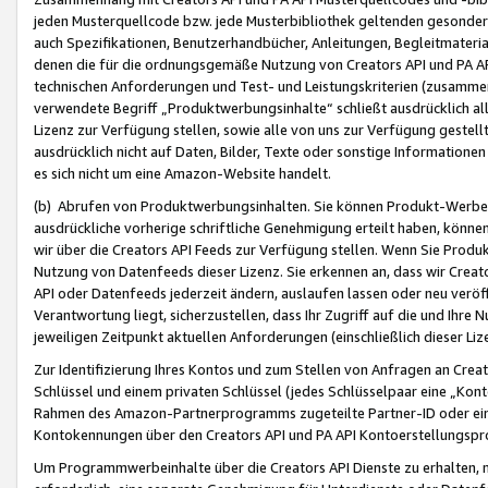
jeden Musterquellcode bzw. jede Musterbibliothek geltenden gesonder
auch Spezifikationen, Benutzerhandbücher, Anleitungen, Begleitmaterial
denen die für die ordnungsgemäße Nutzung von Creators API und PA A
technischen Anforderungen und Test- und Leistungskriterien (zusammen
verwendete Begriff „Produktwerbungsinhalte“ schließt ausdrücklich al
Lizenz zur Verfügung stellen, sowie alle von uns zur Verfügung gestel
ausdrücklich nicht auf Daten, Bilder, Texte oder sonstige Informatione
es sich nicht um eine Amazon-Website handelt.
(b) Abrufen von Produktwerbungsinhalten. Sie können Produkt-Werbein
ausdrückliche vorherige schriftliche Genehmigung erteilt haben, könn
wir über die Creators API Feeds zur Verfügung stellen. Wenn Sie Produk
Nutzung von Datenfeeds dieser Lizenz. Sie erkennen an, dass wir Creat
API oder Datenfeeds jederzeit ändern, auslaufen lassen oder neu veröffe
Verantwortung liegt, sicherzustellen, dass Ihr Zugriff auf die und Ihr
jeweiligen Zeitpunkt aktuellen Anforderungen (einschließlich dieser Liz
Zur Identifizierung Ihres Kontos und zum Stellen von Anfragen an Crea
Schlüssel und einem privaten Schlüssel (jedes Schlüsselpaar eine „Kon
Rahmen des Amazon-Partnerprogramms zugeteilte Partner-ID oder ein
Kontokennungen über den Creators API und PA API Kontoerstellungspro
Um Programmwerbeinhalte über die Creators API Dienste zu erhalten, m