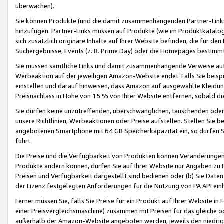
überwachen).
Sie können Produkte (und die damit zusammenhängenden Partner-Links)
hinzufügen. Partner-Links müssen auf Produkte (wie im Produktkatalog de
sich zusätzlich originäre Inhalte auf Ihrer Website befinden, die für 
Suchergebnisse, Events (z. B. Prime Day) oder die Homepages bestimmte
Sie müssen sämtliche Links und damit zusammenhängende Verweise auf z
Werbeaktion auf der jeweiligen Amazon-Website endet. Falls Sie beisp
einstellen und darauf hinweisen, dass Amazon auf ausgewählte Kleidun
Preisnachlass in Höhe von 15 % von Ihrer Website entfernen, sobald di
Sie dürfen keine unzutreffenden, überschwänglichen, täuschenden od
unsere Richtlinien, Werbeaktionen oder Preise aufstellen. Stellen Sie 
angebotenen Smartphone mit 64 GB Speicherkapazität ein, so dürfen S
führt.
Die Preise und die Verfügbarkeit von Produkten können Veränderungen 
Produkte ändern können, dürfen Sie auf Ihrer Website nur Angaben zu P
Preisen und Verfügbarkeit dargestellt sind bedienen oder (b) Sie Daten
der Lizenz festgelegten Anforderungen für die Nutzung von PA API einh
Ferner müssen Sie, falls Sie Preise für ein Produkt auf Ihrer Website in 
einer Preisvergleichsmaschine) zusammen mit Preisen für das gleiche o
außerhalb der Amazon-Website angeboten werden, jeweils den niedrigst