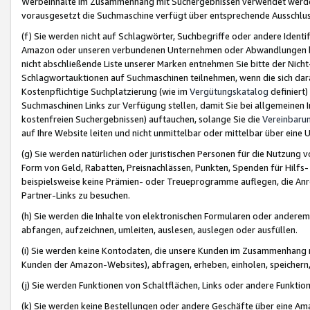
Werbeinhalte im Zusammenhang mit Suchergebnissen verwendet werden,
vorausgesetzt die Suchmaschine verfügt über entsprechende Ausschlu
(f) Sie werden nicht auf Schlagwörter, Suchbegriffe oder andere Ident
Amazon oder unseren verbundenen Unternehmen oder Abwandlungen bzw
nicht abschließende Liste unserer Marken entnehmen Sie bitte der Nich
Schlagwortauktionen auf Suchmaschinen teilnehmen, wenn die sich da
Kostenpflichtige Suchplatzierung (wie im
Vergütungskatalog
definiert
Suchmaschinen Links zur Verfügung stellen, damit Sie bei allgemeinen I
kostenfreien Suchergebnissen) auftauchen, solange Sie die
Vereinbaru
auf Ihre Website leiten und nicht unmittelbar oder mittelbar über eine
(g) Sie werden natürlichen oder juristischen Personen für die Nutzung 
Form von Geld, Rabatten, Preisnachlässen, Punkten, Spenden für Hilfs
beispielsweise keine Prämien- oder Treueprogramme auflegen, die Anrei
Partner-Links zu besuchen.
(h) Sie werden die Inhalte von elektronischen Formularen oder anderem M
abfangen, aufzeichnen, umleiten, auslesen, auslegen oder ausfüllen.
(i) Sie werden keine Kontodaten, die unsere Kunden im Zusammenhang 
Kunden der Amazon-Websites), abfragen, erheben, einholen, speichern,
(j) Sie werden Funktionen von Schaltflächen, Links oder andere Funkti
(k) Sie werden keine Bestellungen oder andere Geschäfte über eine Ama