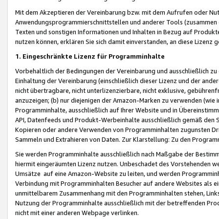
Mit dem Akzeptieren der Vereinbarung bzw. mit dem Aufrufen oder Nutz
Anwendungsprogrammierschnittstellen und anderer Tools (zusammen die
Texten und sonstigen Informationen und Inhalten in Bezug auf Produkte
nutzen können, erklären Sie sich damit einverstanden, an diese Lizenz 
1. Eingeschränkte Lizenz für Programminhalte
Vorbehaltlich der Bedingungen der Vereinbarung und ausschließlich z
Einhaltung der Vereinbarung (einschließlich dieser Lizenz und der ande
nicht übertragbare, nicht unterlizenzierbare, nicht exklusive, gebühren
anzuzeigen; (b) nur diejenigen der Amazon-Marken zu verwenden (wie in 
Programminhalte, ausschließlich auf Ihrer Website und in Übereinstimmu
API, Datenfeeds und Produkt-Werbeinhalte ausschließlich gemäß den Spe
Kopieren oder andere Verwenden von Programminhalten zugunsten Dri
Sammeln und Extrahieren von Daten. Zur Klarstellung: Zu den Program
Sie werden Programminhalte ausschließlich nach Maßgabe der Besti
hiermit eingeräumten Lizenz nutzen. Unbeschadet des Vorstehenden we
Umsätze auf eine Amazon-Website zu leiten, und werden Programminhal
Verbindung mit Programminhalten Besucher auf andere Websites als ein
unmittelbarem Zusammenhang mit den Programminhalten stehen, Links z
Nutzung der Programminhalte ausschließlich mit der betreffenden Pr
nicht mit einer anderen Webpage verlinken.