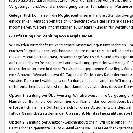
(beispielsweise durch Manipulation oder Kombination von Attributions-
Vergütungen und/oder der Beendigung deiner Teilnahme am Partnerp
Gelegentlich können wir die Möglichkeit unserer Partner, Standardv
einschränken. Amazon behält sich (ungeachtet etwaiger Fristen) das Re
modifizieren. Weitere Informationen zu Einschränkungen für Vergütung
6. Erfassung und Zahlung von Vergütungen
Wir werden wirtschaftlich vertretbare Anstrengungen unternehmen, um 
Nachverfolgung zu ermöglichen und unsere Berichte zu erstellen und di
diesem Monat verdient hast, zusammengefasst sind. Standardvergütung
auf den nächsten Betrag in der Landeswährung gerundet werden (z. B. C
über oder unter dem in deiner Preiskarte angegebenen Satz liegt. Wir
eine Amazon-Webseite etwa 60 Tage nach Ende jedes Kalendermonats, i
wurden. Du kannst wählen, ob du Zahlungen in einer anderen Währung
dafür entscheidest, erklärst du dich damit einverstanden, dass die K
Option 1: Zahlung per Überweisung.
Wir überweisen Ihre Vergütung dir
Namen der Bank, die Kontonummer, den Namen des Kontoinhabers bzw. a
erforderlich) nennen. Sollten Sie sich für diese Option entscheiden, be
fällige Gesamtbetrag den in der
Übersicht Mindestauszahlungsbet
Option 2: Zahlung per Amazon-Geschenkgutschein.
Wir übersenden Ihne
Partnerkonto genannte Haupt-E-Mail-Adresse. Diese Geschenkgutschei