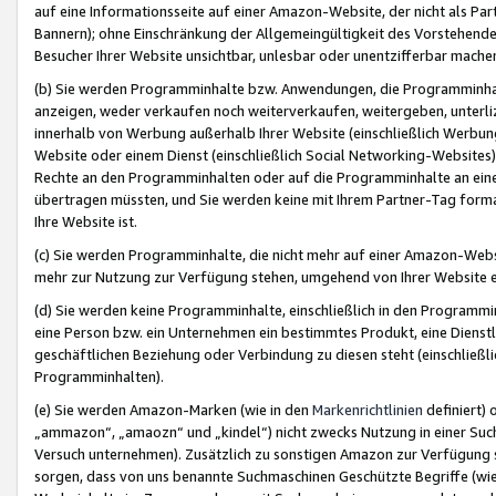
auf eine Informationsseite auf einer Amazon-Website, der nicht als Part
Bannern); ohne Einschränkung der Allgemeingültigkeit des Vorstehende
Besucher Ihrer Website unsichtbar, unlesbar oder unentzifferbar mache
(b) Sie werden Programminhalte bzw. Anwendungen, die Programminhalt
anzeigen, weder verkaufen noch weiterverkaufen, weitergeben, unterli
innerhalb von Werbung außerhalb Ihrer Website (einschließlich Werbun
Website oder einem Dienst (einschließlich Social Networking-Website
Rechte an den Programminhalten oder auf die Programminhalte an eine a
übertragen müssten, und Sie werden keine mit Ihrem Partner-Tag formati
Ihre Website ist.
(c) Sie werden Programminhalte, die nicht mehr auf einer Amazon-Websit
mehr zur Nutzung zur Verfügung stehen, umgehend von Ihrer Website e
(d) Sie werden keine Programminhalte, einschließlich in den Programmin
eine Person bzw. ein Unternehmen ein bestimmtes Produkt, eine Dienstle
geschäftlichen Beziehung oder Verbindung zu diesen steht (einschließli
Programminhalten).
(e) Sie werden Amazon-Marken (wie in den
Markenrichtlinien
definiert) 
„ammazon“, „amaozn“ und „kindel“) nicht zwecks Nutzung in einer Suc
Versuch unternehmen). Zusätzlich zu sonstigen Amazon zur Verfügung 
sorgen, dass von uns benannte Suchmaschinen Geschützte Begriffe (wie 