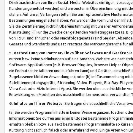
Direktnachrichten von Ihren Social-Media-Websites einfügen. vorausg
Kunden angemeldet werden) und ansonsten in Übereinstimmung mit der
stehen. Auf unser Verlangen stellen Sie uns repräsentative Mustermater
Bestimmungen eingehalten haben. Wir werden die Form und den Inhalt, di
Sie die Zertifizierung nicht in Übereinstimmung mit unserer Aufforderu
Klarstellung: (i) Für die Zwecke der geltenden Marketinggesetze (z. 
von 1991 und ähnlicher oder Nachfolgegesetze) sind Sie der „Absender“ j
Gesetze und Standards und Best Practices der Marketingbranche für 
5. Verbreitung von Partner-Links über Software und Geräte
Sie
nutzen bzw. keine Verlinkungen auf eine Amazon-Website wie nachsteh
Software-Applikationen (z. B. Browser Plug-ins, Browser Helper Objec
ein Endnutzer installieren und ausführen kann) und Geräten, einschlie
Zugelassenen Mobilen Anwendungen); oder (b) im Zusammenhang mit bzw.
Satellitenempfangsgeräte, Streaming-Video-Playern, Blu-Ray-Playern 
Viera Cast oder Vizio Internet Apps). Sie werden ohne ausdrückliche v
Entwicklung von Modellen des maschinellen Lernens oder verwandter 
6. Inhalte auf Ihrer Website
. Sie tragen die ausschließliche Verantwo
(a) Sie werden Programminhalte in keiner Weise ergänzen, löschen oder
Informationen; Sie dürfen aus einer Bilddatei bestehende Programminhal
erhalten bleiben bzw. aus Text bestehende Programminhalte so kürzen, 
Kürzung nicht sachlich falsch oder irreführend wird. Einige Arten von L