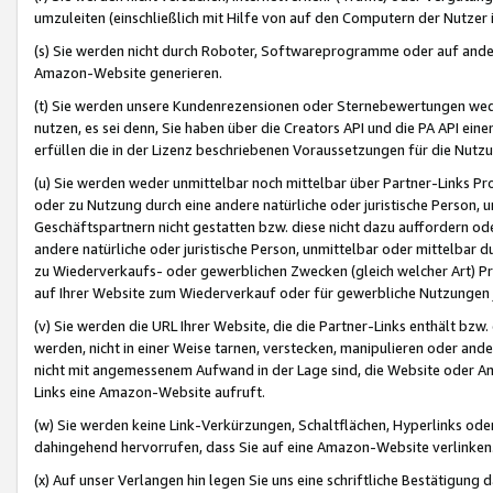
umzuleiten (einschließlich mit Hilfe von auf den Computern der Nutzer i
(s) Sie werden nicht durch Roboter, Softwareprogramme oder auf andere
Amazon-Website generieren.
(t) Sie werden unsere Kundenrezensionen oder Sternebewertungen wed
nutzen, es sei denn, Sie haben über die Creators API und die PA API e
erfüllen die in der Lizenz beschriebenen Voraussetzungen für die Nutzu
(u) Sie werden weder unmittelbar noch mittelbar über Partner-Links P
oder zu Nutzung durch eine andere natürliche oder juristische Person,
Geschäftspartnern nicht gestatten bzw. diese nicht dazu auffordern od
andere natürliche oder juristische Person, unmittelbar oder mittelbar
zu Wiederverkaufs- oder gewerblichen Zwecken (gleich welcher Art) 
auf Ihrer Website zum Wiederverkauf oder für gewerbliche Nutzungen 
(v) Sie werden die URL Ihrer Website, die die Partner-Links enthält b
werden, nicht in einer Weise tarnen, verstecken, manipulieren oder and
nicht mit angemessenem Aufwand in der Lage sind, die Website oder A
Links eine Amazon-Website aufruft.
(w) Sie werden keine Link-Verkürzungen, Schaltflächen, Hyperlinks ode
dahingehend hervorrufen, dass Sie auf eine Amazon-Website verlinken
(x) Auf unser Verlangen hin legen Sie uns eine schriftliche Bestätigung