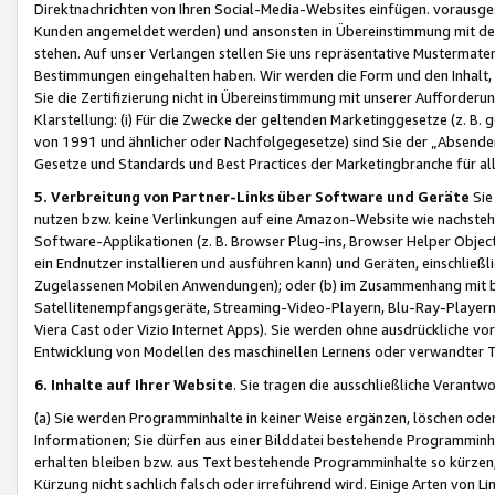
Direktnachrichten von Ihren Social-Media-Websites einfügen. vorausg
Kunden angemeldet werden) und ansonsten in Übereinstimmung mit der
stehen. Auf unser Verlangen stellen Sie uns repräsentative Mustermater
Bestimmungen eingehalten haben. Wir werden die Form und den Inhalt, di
Sie die Zertifizierung nicht in Übereinstimmung mit unserer Aufforderu
Klarstellung: (i) Für die Zwecke der geltenden Marketinggesetze (z. 
von 1991 und ähnlicher oder Nachfolgegesetze) sind Sie der „Absender“ j
Gesetze und Standards und Best Practices der Marketingbranche für 
5. Verbreitung von Partner-Links über Software und Geräte
Sie
nutzen bzw. keine Verlinkungen auf eine Amazon-Website wie nachsteh
Software-Applikationen (z. B. Browser Plug-ins, Browser Helper Objec
ein Endnutzer installieren und ausführen kann) und Geräten, einschlie
Zugelassenen Mobilen Anwendungen); oder (b) im Zusammenhang mit bzw.
Satellitenempfangsgeräte, Streaming-Video-Playern, Blu-Ray-Playern 
Viera Cast oder Vizio Internet Apps). Sie werden ohne ausdrückliche v
Entwicklung von Modellen des maschinellen Lernens oder verwandter 
6. Inhalte auf Ihrer Website
. Sie tragen die ausschließliche Verantwo
(a) Sie werden Programminhalte in keiner Weise ergänzen, löschen oder
Informationen; Sie dürfen aus einer Bilddatei bestehende Programminhal
erhalten bleiben bzw. aus Text bestehende Programminhalte so kürzen, 
Kürzung nicht sachlich falsch oder irreführend wird. Einige Arten von L