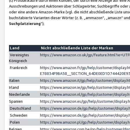
(c) Produktkäufe durch einen Kunden, der durch eine Anzeige auf eine 
Ausschreibungen und Auktionen über Schlagwörter, Suchbegriffe oder 
oder eine andere Amazon-Marke (vgl. die nicht abschließende Liste un
buchstabierte Varianten dieser Wörter (z. B. „ammazon“, „amaozn“ und „
Suchplatzierung
”);
Land
Nicht abschließende Liste der Marken
Vereinigtes
https://www.amazon.co.uk/gp/feature.html?ie=U
Königreich
Frankreich
https://www.amazon.fr/gp/help/customer/displa
E78834F9BA58__SECTION_64DE0ED1D744420E9
Italien
https://www.amazon.it/gp/help/customer/display
Irland
https://www.amazon.ie/gp/help/customer/displa
Niederlande
https://www.amazon.nl/gp/help/customer/display
Spanien
https://www.amazon.es/gp/help/customer/display
Deutschland
https://www.amazon.de/gp/help/customer/displa
Schweden
https://www.amazon.de/gp/help/customer/displa
Polen
https://www.amazon.pl/gp/help/customer/display
Belgien
https://www.amazon.com.be/gp/help/customer/d