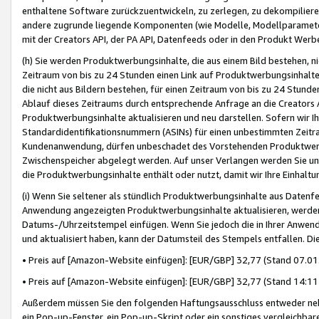
enthaltene Software zurückzuentwickeln, zu zerlegen, zu dekompilier
andere zugrunde liegende Komponenten (wie Modelle, Modellparameter
mit der Creators API, der PA API, Datenfeeds oder in den Produkt Werb
(h) Sie werden Produktwerbungsinhalte, die aus einem Bild bestehen, ni
Zeitraum von bis zu 24 Stunden einen Link auf Produktwerbungsinhalte
die nicht aus Bildern bestehen, für einen Zeitraum von bis zu 24 Stund
Ablauf dieses Zeitraums durch entsprechende Anfrage an die Creators 
Produktwerbungsinhalte aktualisieren und neu darstellen. Sofern wir Ih
Standardidentifikationsnummern (ASINs) für einen unbestimmten Zeitra
Kundenanwendung, dürfen unbeschadet des Vorstehenden Produktwerbu
Zwischenspeicher abgelegt werden. Auf unser Verlangen werden Sie un
die Produktwerbungsinhalte enthält oder nutzt, damit wir Ihre Einhalt
(i) Wenn Sie seltener als stündlich Produktwerbungsinhalte aus Datenfe
Anwendung angezeigten Produktwerbungsinhalte aktualisieren, werden 
Datums-/Uhrzeitstempel einfügen. Wenn Sie jedoch die in Ihrer Anwe
und aktualisiert haben, kann der Datumsteil des Stempels entfallen. Dies
• Preis auf [Amazon-Website einfügen]: [EUR/GBP] 32,77 (Stand 07.01.
• Preis auf [Amazon-Website einfügen]: [EUR/GBP] 32,77 (Stand 14:11 
Außerdem müssen Sie den folgenden Haftungsausschluss entweder neb
ein Pop-up-Fenster, ein Pop-up-Skript oder ein sonstiges vergleichba