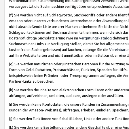
Werbeinhalte im Zusammenhang mit Suchergebnissen verwendet werden,
vorausgesetzt die Suchmaschine verfügt über entsprechende Ausschlu
(f) Sie werden nicht auf Schlagwörter, Suchbegriffe oder andere Ident
Amazon oder unseren verbundenen Unternehmen oder Abwandlungen bzw
nicht abschließende Liste unserer Marken entnehmen Sie bitte der Nich
Schlagwortauktionen auf Suchmaschinen teilnehmen, wenn die sich da
Kostenpflichtige Suchplatzierung (wie im
Vergütungskatalog
definiert
Suchmaschinen Links zur Verfügung stellen, damit Sie bei allgemeinen I
kostenfreien Suchergebnissen) auftauchen, solange Sie die
Vereinbaru
auf Ihre Website leiten und nicht unmittelbar oder mittelbar über eine
(g) Sie werden natürlichen oder juristischen Personen für die Nutzung 
Form von Geld, Rabatten, Preisnachlässen, Punkten, Spenden für Hilfs
beispielsweise keine Prämien- oder Treueprogramme auflegen, die Anrei
Partner-Links zu besuchen.
(h) Sie werden die Inhalte von elektronischen Formularen oder anderem M
abfangen, aufzeichnen, umleiten, auslesen, auslegen oder ausfüllen.
(i) Sie werden keine Kontodaten, die unsere Kunden im Zusammenhang 
Kunden der Amazon-Websites), abfragen, erheben, einholen, speichern,
(j) Sie werden Funktionen von Schaltflächen, Links oder andere Funkti
(k) Sie werden keine Bestellungen oder andere Geschäfte über eine Ama