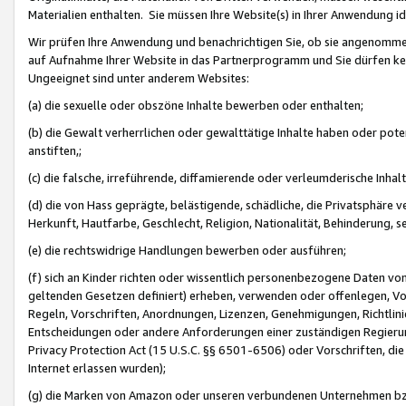
Materialien enthalten. Sie müssen Ihre Website(s) in Ihrer Anwendung ide
Wir prüfen Ihre Anwendung und benachrichtigen Sie, ob sie angenommen
auf Aufnahme Ihrer Website in das Partnerprogramm und Sie dürfen kei
Ungeeignet sind unter anderem Websites:
(a) die sexuelle oder obszöne Inhalte bewerben oder enthalten;
(b) die Gewalt verherrlichen oder gewalttätige Inhalte haben oder pot
anstiften,;
(c) die falsche, irreführende, diffamierende oder verleumderische Inha
(d) die von Hass geprägte, belästigende, schädliche, die Privatsphäre v
Herkunft, Hautfarbe, Geschlecht, Religion, Nationalität, Behinderung, 
(e) die rechtswidrige Handlungen bewerben oder ausführen;
(f) sich an Kinder richten oder wissentlich personenbezogene Daten vo
geltenden Gesetzen definiert) erheben, verwenden oder offenlegen, Vo
Regeln, Vorschriften, Anordnungen, Lizenzen, Genehmigungen, Richtlini
Entscheidungen oder andere Anforderungen einer zuständigen Regierung
Privacy Protection Act (15 U.S.C. §§ 6501-6506) oder Vorschriften, di
Internet erlassen wurden);
(g) die Marken von Amazon oder unseren verbundenen Unternehmen b