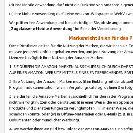
(d) Ihre Mobile Anwendung darf nicht die Funktion von Amazons eige
(e) Ihre Mobile Anwendung darf keine Amazon-Webpages in WebView 
Wir prüfen Ihre Anwendung und benachrichtigen Sie, ob sie angenomm
„
Zugelassene Mobile Anwendung
“ im Sinne der
Vereinbarung
.
Markenrichtlinien für das 
Diese Richtlinien gelten für die Nutzung der Marken, die wir Ihnen als 
müssen jederzeit strikt eingehalten werden, und jede Nutzung der Ama
Lizenzen bezüglich Ihrer Nutzung der Amazon-Marken.
1. SIE DÜRFEN DIE AMAZON-MARKEN AUSSCHLIESSLICH DURCH DARS
AUF EINER AMAZON-WEBSITE MITTELS EINES ENTSPRECHENDEN PART
2. Ihre Nutzung der Amazon-Marken muss (i) im Einklang mit der aktuells
Programmdokumentation (wie im
Vergütungskatalog
definiert) erfolg
3. Sie dürfen die Amazon-Marken ausschließlich für den in der Progr
nicht wie folgt nutzen oder darstellen: (i) in einer Weise, die ein Spo
Produkte und Dienstleistungen zu verunglimpfen, (iii) in einer Weise
schädigen könnte, oder (iv) in Offline-Materialien oder E-Mails (z. B.
Dokumenten oder mündlicher Werbung).
4. Wir werden Ihnen ein Bild bzw. Bilder der Amazon-Marken zur Verfüg