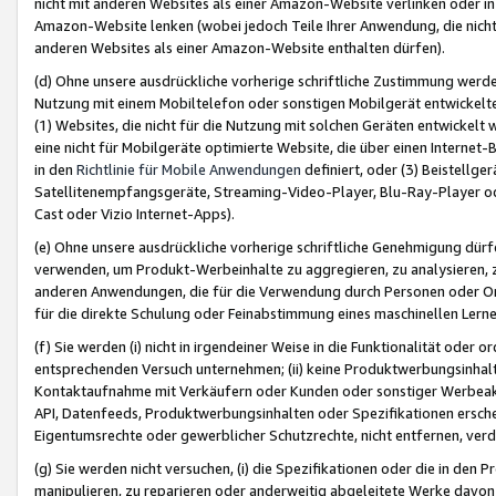
nicht mit anderen Websites als einer Amazon-Website verlinken oder i
Amazon-Website lenken (wobei jedoch Teile Ihrer Anwendung, die nich
anderen Websites als einer Amazon-Website enthalten dürfen).
(d) Ohne unsere ausdrückliche vorherige schriftliche Zustimmung werd
Nutzung mit einem Mobiltelefon oder sonstigen Mobilgerät entwickelt
(1) Websites, die nicht für die Nutzung mit solchen Geräten entwickelt
eine nicht für Mobilgeräte optimierte Website, die über einen Interne
in den
Richtlinie für Mobile Anwendungen
definiert, oder (3) Beistellge
Satellitenempfangsgeräte, Streaming-Video-Player, Blu-Ray-Player ode
Cast oder Vizio Internet-Apps).
(e) Ohne unsere ausdrückliche vorherige schriftliche Genehmigung dürfe
verwenden, um Produkt-Werbeinhalte zu aggregieren, zu analysieren, 
anderen Anwendungen, die für die Verwendung durch Personen oder Or
für die direkte Schulung oder Feinabstimmung eines maschinellen Lern
(f) Sie werden (i) nicht in irgendeiner Weise in die Funktionalität ode
entsprechenden Versuch unternehmen; (ii) keine Produktwerbungsinha
Kontaktaufnahme mit Verkäufern oder Kunden oder sonstiger Werbeaktiv
API, Datenfeeds, Produktwerbungsinhalten oder Spezifikationen erschei
Eigentumsrechte oder gewerblicher Schutzrechte, nicht entfernen, verd
(g) Sie werden nicht versuchen, (i) die Spezifikationen oder die in de
manipulieren, zu reparieren oder anderweitig abgeleitete Werke davon z