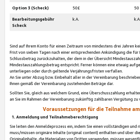
Option 3 (Scheck)
50£
50
Bearbeitungsgebühr
k.A.
k.A
Scheck
Sind auf Ihrem Konto für einen Zeitraum von mindestens drei Jahren kein
Frist von sieben Tagen nach einer entsprechenden Ankündigung die für
Schlussbetrag zurückzuhalten, der dem in der Übersicht Mindestausz
Mindestauszahlungsbetrag entspricht. Ferner können eine etwaig aufg
unterliegen oder durch geltende Verjährungsfristen verfallen.
An Sie unter Abzug bzw. Einbehalt aller in der Vereinbarung beschrieb
Ihnen gemäß der Vereinbarung zustehenden Beträge dar.
Sollten Sie, gleich aus welchem Grund, eine Überschusszahlung erhalte
an Sie im Rahmen der Vereinbarung zukünftig zahlbaren Vergütung zu 
Voraussetzungen für die Teilnahme a
1. Anmeldung und Teilnahmeberechtigung
Sie leiten den Anmeldeprozess ein, indem Sie einen vollständigen und 
muss/müssen originäre Inhalte (original content) enthalten und über d
Originalinhalte, die Materialien von Dritten verwenden, müssen wese