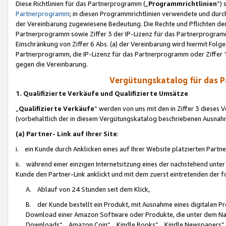
Diese Richtlinien für das Partnerprogramm („
Programmrichtlinien
“)
Partnerprogramm
; in diesen Programmrichtlinien verwendete und durch
der Vereinbarung zugewiesene Bedeutung. Die Rechte und Pflichten de
Partnerprogramm sowie Ziffer 3 der IP-Lizenz für das Partnerprogram
Einschränkung von Ziffer 6 Abs. (a) der Vereinbarung wird hiermit Fol
Partnerprogramm, die IP-Lizenz für das Partnerprogramm oder Ziffer 1
gegen die Vereinbarung.
Vergütungskatalog für das 
1. Qualifizierte Verkäufe und Qualifizierte Umsätze
„
Qualifizierte Verkäufe
“ werden von uns mit den in Ziffer 3 diese
(vorbehaltlich der in diesem Vergütungskatalog beschriebenen Ausnah
(a) Partner- Link auf Ihrer Site
:
i. ein Kunde durch Anklicken eines auf Ihrer Website platzierten Part
ii. während einer einzigen Internetsitzung eines der nachstehend unter (i)
Kunde den Partner-Link anklickt und mit dem zuerst eintretenden der f
A. Ablauf von 24 Stunden seit dem Klick,
B. der Kunde bestellt ein Produkt, mit Ausnahme eines digitalen P
Download einer Amazon Software oder Produkte, die unter dem N
Downloads“, „Amazon Coin“, „Kindle Books“, „Kindle Newspapers“, „