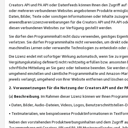
Creators API und PA API oder Datenfeeds können Ihnen den Zugriff auf D
oder mehreren verbundenen Websites angebotenen Produkte ermögliche
Daten, Bilder, Texte oder sonstigen Informationen oder Inhalte zuzugre
anwendbaren Lizenzvereinbarungen für die Creators API und PA API od
diesen verbundenen Websites zur Verfügung gestellt werden.
Sie dürfen den Programminhalt nicht dazu verwenden, geistiges Eigent
verletzen. Sie dürfen Programminhalte nicht verwenden, um direkt ode
maschinelles Lernen oder verwandte Technologien zu entwickeln oder zu
Die Lizenz endet mit sofortiger Wirkung automatisch, wenn Sie zu irg
Vergütungskatalog definiert) nicht rechtzeitig erfüllen bzw. ansonsten
schriftliche Mitteilung an Sie ganz oder teilweise beenden. Sie werden
umgehend einstellen und sämtliche Programminhalte und Amazon-Marke
jeweils verlangt, umgehend von Ihrer Website entfernen und löschen od
2. Voraussetzungen für die Nutzung der Creators API und der P
(a)
Beschreibung
. Im Rahmen dieser Lizenz können wir Ihnen Programmi
• Daten, Bilder, Audio-Dateien, Videos, Logos, Benutzerschnittstellen-
• Textmaterialien, wie beispielsweise Produktinformationen in Textfor
Neben den vorstehenden Produktwerbungsinhalten und dem Zugriff auf 
Zusammenhang mit Creators API und PA API Musterquellcodes und -bibli