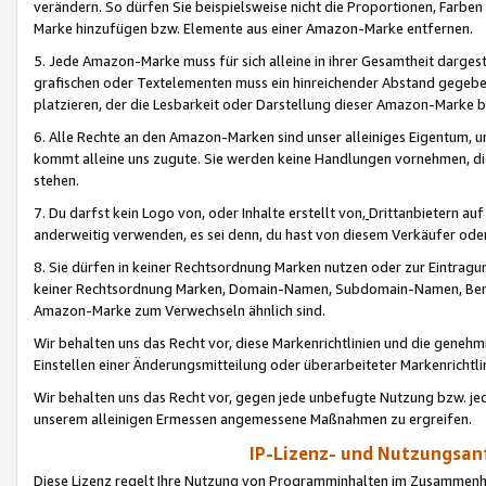
verändern. So dürfen Sie beispielsweise nicht die Proportionen, Farb
Marke hinzufügen bzw. Elemente aus einer Amazon-Marke entfernen.
5. Jede Amazon-Marke muss für sich alleine in ihrer Gesamtheit darge
grafischen oder Textelementen muss ein hinreichender Abstand gegebe
platzieren, der die Lesbarkeit oder Darstellung dieser Amazon-Marke b
6. Alle Rechte an den Amazon-Marken sind unser alleiniges Eigentum, 
kommt alleine uns zugute. Sie werden keine Handlungen vornehmen, 
stehen.
7. Du darfst kein Logo von, oder Inhalte erstellt von,
Drittanbietern au
anderweitig verwenden, es sei denn, du hast von diesem Verkäufer oder
8. Sie dürfen in keiner Rechtsordnung Marken nutzen oder zur Eintragu
keiner Rechtsordnung Marken, Domain-Namen, Subdomain-Namen, Benu
Amazon-Marke zum Verwechseln ähnlich sind.
Wir behalten uns das Recht vor, diese Markenrichtlinien und die gene
Einstellen einer Änderungsmitteilung oder überarbeiteter Markenricht
Wir behalten uns das Recht vor, gegen jede unbefugte Nutzung bzw. jede 
unserem alleinigen Ermessen angemessene Maßnahmen zu ergreifen.
IP-Lizenz- und Nutzungsan
Diese Lizenz regelt Ihre Nutzung von Programminhalten im Zusammen