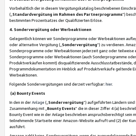
Vorbehaltlich der in diesem Vergütungskatalog beschriebenen Einschr
(„
Standardvergütung im Rahmen des Partnerprogramms
“) besc
bestimmten Prozentsatzes der Qualifizierten Erlöse.
4. Sondervergütung oder Werbeaktionen
Gelegentlich können wir Sonderprogramme oder Werbeaktionen auflegen,
oder alternative Vergütung („
Sondervergütung
”) zu verdienen. Amazo
Sonderprogramme oder Werbeaktionen jederzeit ganz oder teilweise einz
Sonderprogramme oder Werbeaktionen (auch Sonderprogramme oder We
Produktverkäufen kommt) disqualifizierende Ausschlusstatbestände, di
Programmdokumentation im Hinblick auf Produktverkäufe geltende E
Werbeaktionen.
Folgende Sondervergütungen sind derzeit verfügbar:
hier
.
(a) Bounty Events
In den in der
Anlage
(„
Sondervergütung
“) aufgeführten Ländern sind
Zusammenhang mit „
Bounty Events
“ die in dieser Ziffer 4 (a) besch
Bounty Event wie in der Anlage beschrieben anspruchsberechtigt sein mu
teilnehmende Startseite einer Amazon-Website aufruft und (2) der Kun
ausführt.
Amazon zahlt keine Sondervergütung, wenn das zugrundeliegende Boun