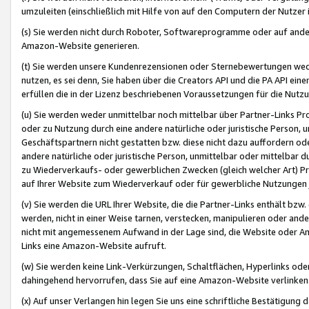
umzuleiten (einschließlich mit Hilfe von auf den Computern der Nutzer i
(s) Sie werden nicht durch Roboter, Softwareprogramme oder auf andere
Amazon-Website generieren.
(t) Sie werden unsere Kundenrezensionen oder Sternebewertungen wed
nutzen, es sei denn, Sie haben über die Creators API und die PA API e
erfüllen die in der Lizenz beschriebenen Voraussetzungen für die Nutzu
(u) Sie werden weder unmittelbar noch mittelbar über Partner-Links P
oder zu Nutzung durch eine andere natürliche oder juristische Person,
Geschäftspartnern nicht gestatten bzw. diese nicht dazu auffordern od
andere natürliche oder juristische Person, unmittelbar oder mittelbar
zu Wiederverkaufs- oder gewerblichen Zwecken (gleich welcher Art) 
auf Ihrer Website zum Wiederverkauf oder für gewerbliche Nutzungen 
(v) Sie werden die URL Ihrer Website, die die Partner-Links enthält b
werden, nicht in einer Weise tarnen, verstecken, manipulieren oder and
nicht mit angemessenem Aufwand in der Lage sind, die Website oder A
Links eine Amazon-Website aufruft.
(w) Sie werden keine Link-Verkürzungen, Schaltflächen, Hyperlinks ode
dahingehend hervorrufen, dass Sie auf eine Amazon-Website verlinken
(x) Auf unser Verlangen hin legen Sie uns eine schriftliche Bestätigung