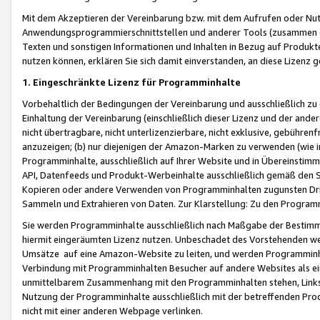
Mit dem Akzeptieren der Vereinbarung bzw. mit dem Aufrufen oder Nutz
Anwendungsprogrammierschnittstellen und anderer Tools (zusammen die
Texten und sonstigen Informationen und Inhalten in Bezug auf Produkte
nutzen können, erklären Sie sich damit einverstanden, an diese Lizenz 
1. Eingeschränkte Lizenz für Programminhalte
Vorbehaltlich der Bedingungen der Vereinbarung und ausschließlich z
Einhaltung der Vereinbarung (einschließlich dieser Lizenz und der ande
nicht übertragbare, nicht unterlizenzierbare, nicht exklusive, gebühren
anzuzeigen; (b) nur diejenigen der Amazon-Marken zu verwenden (wie in 
Programminhalte, ausschließlich auf Ihrer Website und in Übereinstimmu
API, Datenfeeds und Produkt-Werbeinhalte ausschließlich gemäß den Spe
Kopieren oder andere Verwenden von Programminhalten zugunsten Dri
Sammeln und Extrahieren von Daten. Zur Klarstellung: Zu den Program
Sie werden Programminhalte ausschließlich nach Maßgabe der Besti
hiermit eingeräumten Lizenz nutzen. Unbeschadet des Vorstehenden we
Umsätze auf eine Amazon-Website zu leiten, und werden Programminhal
Verbindung mit Programminhalten Besucher auf andere Websites als ein
unmittelbarem Zusammenhang mit den Programminhalten stehen, Links z
Nutzung der Programminhalte ausschließlich mit der betreffenden Pr
nicht mit einer anderen Webpage verlinken.