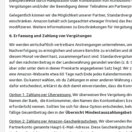
(beispielsweise durch Manipulation oder Kombination von Attributions-
Vergütungen und/oder der Beendigung deiner Teilnahme am Partnerp
Gelegentlich können wir die Möglichkeit unserer Partner, Standardv
einschränken. Amazon behält sich (ungeachtet etwaiger Fristen) das Re
modifizieren. Weitere Informationen zu Einschränkungen für Vergütung
6. Erfassung und Zahlung von Vergütungen
Wir werden wirtschaftlich vertretbare Anstrengungen unternehmen, um 
Nachverfolgung zu ermöglichen und unsere Berichte zu erstellen und di
diesem Monat verdient hast, zusammengefasst sind. Standardvergütung
auf den nächsten Betrag in der Landeswährung gerundet werden (z. B. C
über oder unter dem in deiner Preiskarte angegebenen Satz liegt. Wir
eine Amazon-Webseite etwa 60 Tage nach Ende jedes Kalendermonats, i
wurden. Du kannst wählen, ob du Zahlungen in einer anderen Währung
dafür entscheidest, erklärst du dich damit einverstanden, dass die K
Option 1: Zahlung per Überweisung.
Wir überweisen Ihre Vergütung dir
Namen der Bank, die Kontonummer, den Namen des Kontoinhabers bzw. a
erforderlich) nennen. Sollten Sie sich für diese Option entscheiden, be
fällige Gesamtbetrag den in der
Übersicht Mindestauszahlungsbet
Option 2: Zahlung per Amazon-Geschenkgutschein.
Wir übersenden Ihne
Partnerkonto genannte Haupt-E-Mail-Adresse. Diese Geschenkgutschei