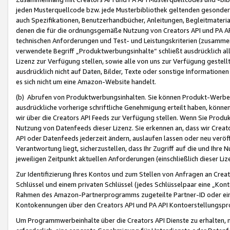
jeden Musterquellcode bzw. jede Musterbibliothek geltenden gesonder
auch Spezifikationen, Benutzerhandbücher, Anleitungen, Begleitmaterial
denen die für die ordnungsgemäße Nutzung von Creators API und PA A
technischen Anforderungen und Test- und Leistungskriterien (zusammen
verwendete Begriff „Produktwerbungsinhalte“ schließt ausdrücklich al
Lizenz zur Verfügung stellen, sowie alle von uns zur Verfügung gestel
ausdrücklich nicht auf Daten, Bilder, Texte oder sonstige Informatione
es sich nicht um eine Amazon-Website handelt.
(b) Abrufen von Produktwerbungsinhalten. Sie können Produkt-Werbein
ausdrückliche vorherige schriftliche Genehmigung erteilt haben, könn
wir über die Creators API Feeds zur Verfügung stellen. Wenn Sie Produk
Nutzung von Datenfeeds dieser Lizenz. Sie erkennen an, dass wir Creat
API oder Datenfeeds jederzeit ändern, auslaufen lassen oder neu veröffe
Verantwortung liegt, sicherzustellen, dass Ihr Zugriff auf die und Ihr
jeweiligen Zeitpunkt aktuellen Anforderungen (einschließlich dieser Liz
Zur Identifizierung Ihres Kontos und zum Stellen von Anfragen an Crea
Schlüssel und einem privaten Schlüssel (jedes Schlüsselpaar eine „Kon
Rahmen des Amazon-Partnerprogramms zugeteilte Partner-ID oder ein
Kontokennungen über den Creators API und PA API Kontoerstellungspro
Um Programmwerbeinhalte über die Creators API Dienste zu erhalten, m