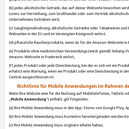
(b) jedes alkoholische Getränk, das auf deiner Webseite beworben wird
Lizenz zur Herstellung, zum Großhandel oder zum Vertrieb alkoholisch
Unternehmens betrieben wird,
(c) Säuglingsnahruhrung, alkoholische Getränke oder Tabakwaren und E
Webseiten in der EU und im Vereinigten Königreich wirbst,
(d) pflanzliche Raucherprodukte, wenn du für die Amazon-Webseite in B
(e) Produkte ohne medizinischen Verwendungszweck gemäß Anhang XVI 
Amazon-Webseite in Frankreich wirbst,
(f) jedes Produkt oder jede Dienstleistung, bei der es sich um ein Prod
erhältst eine Warnung, wenn ein Produkt oder eine Dienstleistung in de
Central ausgeschlossen ist.
Richtlinie für Mobile Anwendungen im Rahmen de
Wenn Ihre Website eine für die Nutzung auf Mobiltelefonen, Tablets 
„
Mobile Anwendung
“) enthält, gilt Folgendes:
(a) Ihre Mobile Anwendung muss in den App-Stores von Google Play, A
(b) Ihre Mobile Anwendung muss kostenlos heruntergeladen werden könn
(c) Ihre Mobile Anwendung muss originäre Inhalte haben,