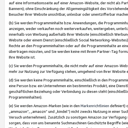
auf eine Informationsseite auf einer Amazon-Website, der nicht als Part
Bannern); ohne Einschränkung der Allgemeingültigkeit des Vorstehende
Besucher Ihrer Website unsichtbar, unlesbar oder unentzifferbar mache
(b) Sie werden Programminhalte bzw. Anwendungen, die Programminhalt
anzeigen, weder verkaufen noch weiterverkaufen, weitergeben, unterli
innerhalb von Werbung außerhalb Ihrer Website (einschließlich Werbun
Website oder einem Dienst (einschließlich Social Networking-Website
Rechte an den Programminhalten oder auf die Programminhalte an eine a
übertragen müssten, und Sie werden keine mit Ihrem Partner-Tag formati
Ihre Website ist.
(c) Sie werden Programminhalte, die nicht mehr auf einer Amazon-Websit
mehr zur Nutzung zur Verfügung stehen, umgehend von Ihrer Website e
(d) Sie werden keine Programminhalte, einschließlich in den Programmin
eine Person bzw. ein Unternehmen ein bestimmtes Produkt, eine Dienstle
geschäftlichen Beziehung oder Verbindung zu diesen steht (einschließli
Programminhalten).
(e) Sie werden Amazon-Marken (wie in den
Markenrichtlinien
definiert) 
„ammazon“, „amaozn“ und „kindel“) nicht zwecks Nutzung in einer Suc
Versuch unternehmen). Zusätzlich zu sonstigen Amazon zur Verfügung 
sorgen, dass von uns benannte Suchmaschinen Geschützte Begriffe (wie 