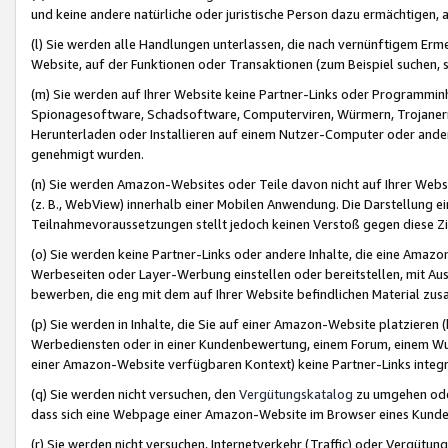
und keine andere natürliche oder juristische Person dazu ermächtigen, a
(l) Sie werden alle Handlungen unterlassen, die nach vernünftigem Erme
Website, auf der Funktionen oder Transaktionen (zum Beispiel suchen, s
(m) Sie werden auf Ihrer Website keine Partner-Links oder Programmin
Spionagesoftware, Schadsoftware, Computerviren, Würmern, Trojaner
Herunterladen oder Installieren auf einem Nutzer-Computer oder ande
genehmigt wurden.
(n) Sie werden Amazon-Websites oder Teile davon nicht auf Ihrer Websi
(z. B., WebView) innerhalb einer Mobilen Anwendung. Die Darstellung ein
Teilnahmevoraussetzungen stellt jedoch keinen Verstoß gegen diese Zif
(o) Sie werden keine Partner-Links oder andere Inhalte, die eine Am
Werbeseiten oder Layer-Werbung einstellen oder bereitstellen, mit Au
bewerben, die eng mit dem auf Ihrer Website befindlichen Material z
(p) Sie werden in Inhalte, die Sie auf einer Amazon-Website platzier
Werbediensten oder in einer Kundenbewertung, einem Forum, einem Wun
einer Amazon-Website verfügbaren Kontext) keine Partner-Links integr
(q) Sie werden nicht versuchen, den
Vergütungskatalog
zu umgehen oder
dass sich eine Webpage einer Amazon-Website im Browser eines Kunden 
(r) Sie werden nicht versuchen, Internetverkehr (Traffic) oder Vergü