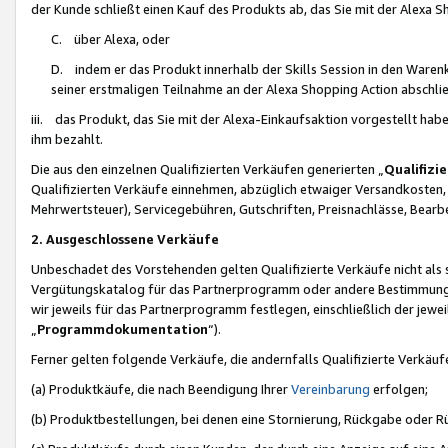
der Kunde schließt einen Kauf des Produkts ab, das Sie mit der Alexa 
C. über Alexa, oder
D. indem er das Produkt innerhalb der Skills Session in den Waren
seiner erstmaligen Teilnahme an der Alexa Shopping Action abschlie
iii. das Produkt, das Sie mit der Alexa-Einkaufsaktion vorgestellt ha
ihm bezahlt.
Die aus den einzelnen Qualifizierten Verkäufen generierten „
Qualifizi
Qualifizierten Verkäufe einnehmen, abzüglich etwaiger Versandkosten
Mehrwertsteuer), Servicegebühren, Gutschriften, Preisnachlässe, Bear
2. Ausgeschlossene Verkäufe
Unbeschadet des Vorstehenden gelten Qualifizierte Verkäufe nicht als
Vergütungskatalog für das Partnerprogramm oder andere Bestimmungen,
wir jeweils für das Partnerprogramm festlegen, einschließlich der jewe
„
Programmdokumentation
“).
Ferner gelten folgende Verkäufe, die andernfalls Qualifizierte Verkä
(a) Produktkäufe, die nach Beendigung Ihrer
Vereinbarung
erfolgen;
(b) Produktbestellungen, bei denen eine Stornierung, Rückgabe oder R