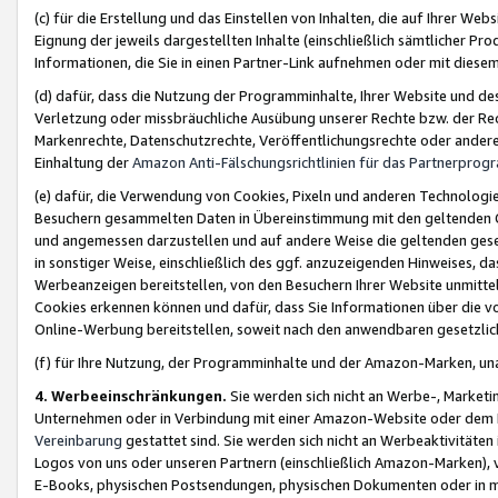
(c) für die Erstellung und das Einstellen von Inhalten, die auf Ihrer We
Eignung der jeweils dargestellten Inhalte (einschließlich sämtlicher 
Informationen, die Sie in einen Partner-Link aufnehmen oder mit diese
(d) dafür, dass die Nutzung der Programminhalte, Ihrer Website und des 
Verletzung oder missbräuchliche Ausübung unserer Rechte bzw. der Recht
Markenrechte, Datenschutzrechte, Veröffentlichungsrechte oder anderer
Einhaltung der
Amazon Anti-Fälschungsrichtlinien für das Partnerpro
(e) dafür, die Verwendung von Cookies, Pixeln und anderen Technologien
Besuchern gesammelten Daten in Übereinstimmung mit den geltenden Ge
und angemessen darzustellen und auf andere Weise die geltenden geset
in sonstiger Weise, einschließlich des ggf. anzuzeigenden Hinweises, d
Werbeanzeigen bereitstellen, von den Besuchern Ihrer Website unmitte
Cookies erkennen können und dafür, dass Sie Informationen über die v
Online-Werbung bereitstellen, soweit nach den anwendbaren gesetzlic
(f) für Ihre Nutzung, der Programminhalte und der Amazon-Marken, u
4. Werbeeinschränkungen.
Sie werden sich nicht an Werbe-, Market
Unternehmen oder in Verbindung mit einer Amazon-Website oder dem Pa
Vereinbarung
gestattet sind. Sie werden sich nicht an Werbeaktivitäten
Logos von uns oder unseren Partnern (einschließlich Amazon-Marken), 
E-Books, physischen Postsendungen, physischen Dokumenten oder in 