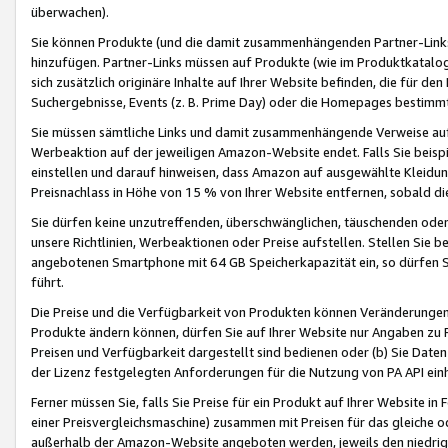
überwachen).
Sie können Produkte (und die damit zusammenhängenden Partner-Links)
hinzufügen. Partner-Links müssen auf Produkte (wie im Produktkatalog de
sich zusätzlich originäre Inhalte auf Ihrer Website befinden, die für 
Suchergebnisse, Events (z. B. Prime Day) oder die Homepages bestimmte
Sie müssen sämtliche Links und damit zusammenhängende Verweise auf z
Werbeaktion auf der jeweiligen Amazon-Website endet. Falls Sie beisp
einstellen und darauf hinweisen, dass Amazon auf ausgewählte Kleidun
Preisnachlass in Höhe von 15 % von Ihrer Website entfernen, sobald di
Sie dürfen keine unzutreffenden, überschwänglichen, täuschenden od
unsere Richtlinien, Werbeaktionen oder Preise aufstellen. Stellen Sie 
angebotenen Smartphone mit 64 GB Speicherkapazität ein, so dürfen S
führt.
Die Preise und die Verfügbarkeit von Produkten können Veränderungen 
Produkte ändern können, dürfen Sie auf Ihrer Website nur Angaben zu P
Preisen und Verfügbarkeit dargestellt sind bedienen oder (b) Sie Daten
der Lizenz festgelegten Anforderungen für die Nutzung von PA API einh
Ferner müssen Sie, falls Sie Preise für ein Produkt auf Ihrer Website in 
einer Preisvergleichsmaschine) zusammen mit Preisen für das gleiche o
außerhalb der Amazon-Website angeboten werden, jeweils den niedrigst