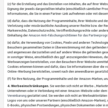
(c) für die Erstellung und das Einstellen von Inhalten, die auf Ihrer We
Eignung der jeweils dargestellten Inhalte (einschließlich sämtlicher 
Informationen, die Sie in einen Partner-Link aufnehmen oder mit diese
(d) dafür, dass die Nutzung der Programminhalte, Ihrer Website und des 
Verletzung oder missbräuchliche Ausübung unserer Rechte bzw. der Recht
Markenrechte, Datenschutzrechte, Veröffentlichungsrechte oder anderer
Einhaltung der
Amazon Anti-Fälschungsrichtlinien für das Partnerpro
(e) dafür, die Verwendung von Cookies, Pixeln und anderen Technologien
Besuchern gesammelten Daten in Übereinstimmung mit den geltenden Ge
und angemessen darzustellen und auf andere Weise die geltenden geset
in sonstiger Weise, einschließlich des ggf. anzuzeigenden Hinweises, d
Werbeanzeigen bereitstellen, von den Besuchern Ihrer Website unmitte
Cookies erkennen können und dafür, dass Sie Informationen über die v
Online-Werbung bereitstellen, soweit nach den anwendbaren gesetzlic
(f) für Ihre Nutzung, der Programminhalte und der Amazon-Marken, u
4. Werbeeinschränkungen.
Sie werden sich nicht an Werbe-, Market
Unternehmen oder in Verbindung mit einer Amazon-Website oder dem Pa
Vereinbarung
gestattet sind. Sie werden sich nicht an Werbeaktivitäten
Logos von uns oder unseren Partnern (einschließlich Amazon-Marken), 
E-Books, physischen Postsendungen, physischen Dokumenten oder in 