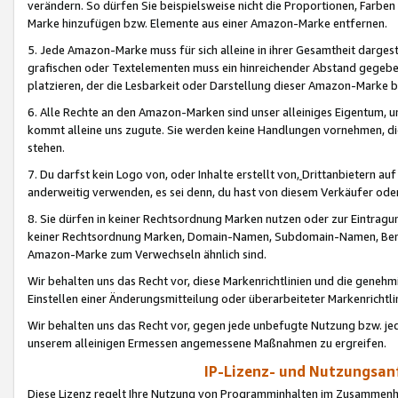
verändern. So dürfen Sie beispielsweise nicht die Proportionen, Farb
Marke hinzufügen bzw. Elemente aus einer Amazon-Marke entfernen.
5. Jede Amazon-Marke muss für sich alleine in ihrer Gesamtheit darge
grafischen oder Textelementen muss ein hinreichender Abstand gegebe
platzieren, der die Lesbarkeit oder Darstellung dieser Amazon-Marke b
6. Alle Rechte an den Amazon-Marken sind unser alleiniges Eigentum, 
kommt alleine uns zugute. Sie werden keine Handlungen vornehmen, 
stehen.
7. Du darfst kein Logo von, oder Inhalte erstellt von,
Drittanbietern au
anderweitig verwenden, es sei denn, du hast von diesem Verkäufer oder
8. Sie dürfen in keiner Rechtsordnung Marken nutzen oder zur Eintragu
keiner Rechtsordnung Marken, Domain-Namen, Subdomain-Namen, Benu
Amazon-Marke zum Verwechseln ähnlich sind.
Wir behalten uns das Recht vor, diese Markenrichtlinien und die gene
Einstellen einer Änderungsmitteilung oder überarbeiteter Markenricht
Wir behalten uns das Recht vor, gegen jede unbefugte Nutzung bzw. jede 
unserem alleinigen Ermessen angemessene Maßnahmen zu ergreifen.
IP-Lizenz- und Nutzungsan
Diese Lizenz regelt Ihre Nutzung von Programminhalten im Zusammen