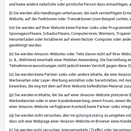
und keine andere natürliche oder juristische Person dazu ermächtigen, a
(l) Sie werden alle Handlungen unterlassen, die nach vernünftigem Erme
Website, auf der Funktionen oder Transaktionen (zum Beispiel suchen, s
(m) Sie werden auf Ihrer Website keine Partner-Links oder Programmin
Spionagesoftware, Schadsoftware, Computerviren, Würmern, Trojaner
Herunterladen oder Installieren auf einem Nutzer-Computer oder ande
genehmigt wurden.
(n) Sie werden Amazon-Websites oder Teile davon nicht auf Ihrer Websi
(z. B., WebView) innerhalb einer Mobilen Anwendung. Die Darstellung ein
Teilnahmevoraussetzungen stellt jedoch keinen Verstoß gegen diese Zif
(o) Sie werden keine Partner-Links oder andere Inhalte, die eine Am
Werbeseiten oder Layer-Werbung einstellen oder bereitstellen, mit Au
bewerben, die eng mit dem auf Ihrer Website befindlichen Material z
(p) Sie werden in Inhalte, die Sie auf einer Amazon-Website platzier
Werbediensten oder in einer Kundenbewertung, einem Forum, einem Wun
einer Amazon-Website verfügbaren Kontext) keine Partner-Links integr
(q) Sie werden nicht versuchen, den
Vergütungskatalog
zu umgehen oder
dass sich eine Webpage einer Amazon-Website im Browser eines Kunden 
(r) Sie werden nicht versuchen, Internetverkehr (Traffic) oder Vergü