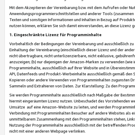
Mit dem Akzeptieren der Vereinbarung bzw. mit dem Aufrufen oder Nutz
Anwendungsprogrammierschnittstellen und anderer Tools (zusammen die
Texten und sonstigen Informationen und Inhalten in Bezug auf Produkte
nutzen können, erklären Sie sich damit einverstanden, an diese Lizenz 
1. Eingeschränkte Lizenz für Programminhalte
Vorbehaltlich der Bedingungen der Vereinbarung und ausschließlich z
Einhaltung der Vereinbarung (einschließlich dieser Lizenz und der ande
nicht übertragbare, nicht unterlizenzierbare, nicht exklusive, gebühren
anzuzeigen; (b) nur diejenigen der Amazon-Marken zu verwenden (wie in 
Programminhalte, ausschließlich auf Ihrer Website und in Übereinstimmu
API, Datenfeeds und Produkt-Werbeinhalte ausschließlich gemäß den Spe
Kopieren oder andere Verwenden von Programminhalten zugunsten Dri
Sammeln und Extrahieren von Daten. Zur Klarstellung: Zu den Program
Sie werden Programminhalte ausschließlich nach Maßgabe der Besti
hiermit eingeräumten Lizenz nutzen. Unbeschadet des Vorstehenden we
Umsätze auf eine Amazon-Website zu leiten, und werden Programminhal
Verbindung mit Programminhalten Besucher auf andere Websites als ein
unmittelbarem Zusammenhang mit den Programminhalten stehen, Links z
Nutzung der Programminhalte ausschließlich mit der betreffenden Pr
nicht mit einer anderen Webpage verlinken.