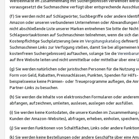
Werbeinhalte im Zusammenhang mit Suchergebnissen verwendet werden,
vorausgesetzt die Suchmaschine verfügt über entsprechende Ausschlu
(f) Sie werden nicht auf Schlagwörter, Suchbegriffe oder andere Ident
Amazon oder unseren verbundenen Unternehmen oder Abwandlungen bzw
nicht abschließende Liste unserer Marken entnehmen Sie bitte der Nich
Schlagwortauktionen auf Suchmaschinen teilnehmen, wenn die sich da
Kostenpflichtige Suchplatzierung (wie im
Vergütungskatalog
definiert
Suchmaschinen Links zur Verfügung stellen, damit Sie bei allgemeinen I
kostenfreien Suchergebnissen) auftauchen, solange Sie die
Vereinbaru
auf Ihre Website leiten und nicht unmittelbar oder mittelbar über eine
(g) Sie werden natürlichen oder juristischen Personen für die Nutzung 
Form von Geld, Rabatten, Preisnachlässen, Punkten, Spenden für Hilfs
beispielsweise keine Prämien- oder Treueprogramme auflegen, die Anrei
Partner-Links zu besuchen.
(h) Sie werden die Inhalte von elektronischen Formularen oder anderem M
abfangen, aufzeichnen, umleiten, auslesen, auslegen oder ausfüllen.
(i) Sie werden keine Kontodaten, die unsere Kunden im Zusammenhang 
Kunden der Amazon-Websites), abfragen, erheben, einholen, speichern,
(j) Sie werden Funktionen von Schaltflächen, Links oder andere Funkti
(k) Sie werden keine Bestellungen oder andere Geschäfte über eine Ama