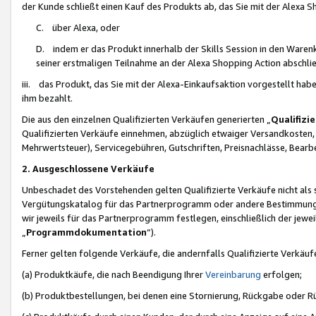
der Kunde schließt einen Kauf des Produkts ab, das Sie mit der Alexa 
C. über Alexa, oder
D. indem er das Produkt innerhalb der Skills Session in den Waren
seiner erstmaligen Teilnahme an der Alexa Shopping Action abschlie
iii. das Produkt, das Sie mit der Alexa-Einkaufsaktion vorgestellt ha
ihm bezahlt.
Die aus den einzelnen Qualifizierten Verkäufen generierten „
Qualifizi
Qualifizierten Verkäufe einnehmen, abzüglich etwaiger Versandkosten
Mehrwertsteuer), Servicegebühren, Gutschriften, Preisnachlässe, Bear
2. Ausgeschlossene Verkäufe
Unbeschadet des Vorstehenden gelten Qualifizierte Verkäufe nicht als
Vergütungskatalog für das Partnerprogramm oder andere Bestimmungen,
wir jeweils für das Partnerprogramm festlegen, einschließlich der jewe
„
Programmdokumentation
“).
Ferner gelten folgende Verkäufe, die andernfalls Qualifizierte Verkä
(a) Produktkäufe, die nach Beendigung Ihrer
Vereinbarung
erfolgen;
(b) Produktbestellungen, bei denen eine Stornierung, Rückgabe oder R