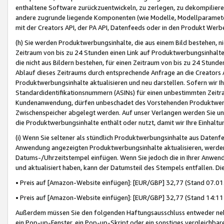
enthaltene Software zurückzuentwickeln, zu zerlegen, zu dekompilier
andere zugrunde liegende Komponenten (wie Modelle, Modellparameter
mit der Creators API, der PA API, Datenfeeds oder in den Produkt Werb
(h) Sie werden Produktwerbungsinhalte, die aus einem Bild bestehen, ni
Zeitraum von bis zu 24 Stunden einen Link auf Produktwerbungsinhalte
die nicht aus Bildern bestehen, für einen Zeitraum von bis zu 24 Stund
Ablauf dieses Zeitraums durch entsprechende Anfrage an die Creators 
Produktwerbungsinhalte aktualisieren und neu darstellen. Sofern wir Ih
Standardidentifikationsnummern (ASINs) für einen unbestimmten Zeitra
Kundenanwendung, dürfen unbeschadet des Vorstehenden Produktwerbu
Zwischenspeicher abgelegt werden. Auf unser Verlangen werden Sie un
die Produktwerbungsinhalte enthält oder nutzt, damit wir Ihre Einhalt
(i) Wenn Sie seltener als stündlich Produktwerbungsinhalte aus Datenfe
Anwendung angezeigten Produktwerbungsinhalte aktualisieren, werden 
Datums-/Uhrzeitstempel einfügen. Wenn Sie jedoch die in Ihrer Anwe
und aktualisiert haben, kann der Datumsteil des Stempels entfallen. Dies
• Preis auf [Amazon-Website einfügen]: [EUR/GBP] 32,77 (Stand 07.01.
• Preis auf [Amazon-Website einfügen]: [EUR/GBP] 32,77 (Stand 14:11 
Außerdem müssen Sie den folgenden Haftungsausschluss entweder neb
ein Pop-up-Fenster, ein Pop-up-Skript oder ein sonstiges vergleichba