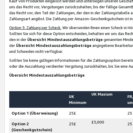
Kauf von Produkten eingelöst werden und unterliegen unseren Geschäf
uns das Recht vor, Vergütungen zurückzuhalten, bis der fällige Gesamt
das Recht vor, den Teil der Zahlungen, der den in der Zahlungstabelle 
Zahlungsart angibst. Die Zahlung per Amazon-Geschenkgutschein ist in
Option 3: Zahlung per Scheck.
Wir übersenden Ihnen einen Scheck in Höh
Sollten Sie sich für diese Option entscheiden, behalten wir uns das Rec
den in der
Übersicht Mindestauszahlungsbeträge
genannten Mindest
der
Übersicht Mindestauszahlungsbeträge
angegebene Bearbeitung
und Schweden nicht verfügbar.
Sollten Sie keine gültigen Informationen für die Zahlungsoption bereit
oder die Auszahlung verdienter Vergütung zurückhalten, bis Sie eine A
Übersicht Mindestauszahlungsbeträge
UK Maxium
UK
FR,
Minimum
un
Option 1 (Überweisung)
25£
25
£5,000
Option 2
25£
25
(Geschenkgutschein)