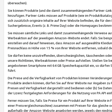
überwachen).
Sie können Produkte (und die damit zusammenhängenden Partner-Links)
hinzufügen. Partner-Links müssen auf Produkte (wie im Produktkatalog de
sich zusätzlich originäre Inhalte auf Ihrer Website befinden, die für 
Suchergebnisse, Events (z. B. Prime Day) oder die Homepages bestimmte
Sie müssen sämtliche Links und damit zusammenhängende Verweise auf z
Werbeaktion auf der jeweiligen Amazon-Website endet. Falls Sie beisp
einstellen und darauf hinweisen, dass Amazon auf ausgewählte Kleidun
Preisnachlass in Höhe von 15 % von Ihrer Website entfernen, sobald di
Sie dürfen keine unzutreffenden, überschwänglichen, täuschenden od
unsere Richtlinien, Werbeaktionen oder Preise aufstellen. Stellen Sie 
angebotenen Smartphone mit 64 GB Speicherkapazität ein, so dürfen S
führt.
Die Preise und die Verfügbarkeit von Produkten können Veränderungen 
Produkte ändern können, dürfen Sie auf Ihrer Website nur Angaben zu P
Preisen und Verfügbarkeit dargestellt sind bedienen oder (b) Sie Daten
der Lizenz festgelegten Anforderungen für die Nutzung von PA API einh
Ferner müssen Sie, falls Sie Preise für ein Produkt auf Ihrer Website in 
einer Preisvergleichsmaschine) zusammen mit Preisen für das gleiche o
außerhalb der Amazon-Website angeboten werden, jeweils den niedrigst