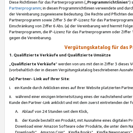
Diese Richtlinien für das Partnerprogramm („
Programmrichtlinien
“)
Partnerprogramm
; in diesen Programmrichtlinien verwendete und durch
der Vereinbarung zugewiesene Bedeutung. Die Rechte und Pflichten de
Partnerprogramm sowie Ziffer 3 der IP-Lizenz für das Partnerprogram
Einschränkung von Ziffer 6 Abs. (a) der Vereinbarung wird hiermit Fol
Partnerprogramm, die IP-Lizenz für das Partnerprogramm oder Ziffer 1
gegen die Vereinbarung.
Vergütungskatalog für das 
1. Qualifizierte Verkäufe und Qualifizierte Umsätze
„
Qualifizierte Verkäufe
“ werden von uns mit den in Ziffer 3 diese
(vorbehaltlich der in diesem Vergütungskatalog beschriebenen Ausnah
(a) Partner- Link auf Ihrer Site
:
i. ein Kunde durch Anklicken eines auf Ihrer Website platzierten Part
ii. während einer einzigen Internetsitzung eines der nachstehend unter (i)
Kunde den Partner-Link anklickt und mit dem zuerst eintretenden der f
A. Ablauf von 24 Stunden seit dem Klick,
B. der Kunde bestellt ein Produkt, mit Ausnahme eines digitalen P
Download einer Amazon Software oder Produkte, die unter dem N
Downloads“, „Amazon Coin“, „Kindle Books“, „Kindle Newspapers“, „