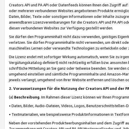
Creators API und PA API oder Datenfeeds können Ihnen den Zugriff auf D
oder mehreren verbundenen Websites angebotenen Produkte ermögliche
Daten, Bilder, Texte oder sonstigen Informationen oder Inhalte zuzugre
anwendbaren Lizenzvereinbarungen für die Creators API und PA API od
diesen verbundenen Websites zur Verfügung gestellt werden.
Sie dürfen den Programminhalt nicht dazu verwenden, geistiges Eigent
verletzen. Sie dürfen Programminhalte nicht verwenden, um direkt ode
maschinelles Lernen oder verwandte Technologien zu entwickeln oder zu
Die Lizenz endet mit sofortiger Wirkung automatisch, wenn Sie zu irg
Vergütungskatalog definiert) nicht rechtzeitig erfüllen bzw. ansonsten
schriftliche Mitteilung an Sie ganz oder teilweise beenden. Sie werden
umgehend einstellen und sämtliche Programminhalte und Amazon-Marke
jeweils verlangt, umgehend von Ihrer Website entfernen und löschen od
2. Voraussetzungen für die Nutzung der Creators API und der P
(a)
Beschreibung
. Im Rahmen dieser Lizenz können wir Ihnen Programmi
• Daten, Bilder, Audio-Dateien, Videos, Logos, Benutzerschnittstellen-
• Textmaterialien, wie beispielsweise Produktinformationen in Textfor
Neben den vorstehenden Produktwerbungsinhalten und dem Zugriff auf 
Zusammenhang mit Creators API und PA API Musterquellcodes und -bibli