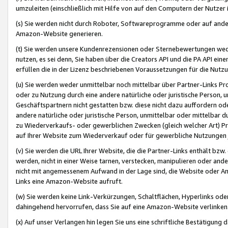
umzuleiten (einschließlich mit Hilfe von auf den Computern der Nutzer i
(s) Sie werden nicht durch Roboter, Softwareprogramme oder auf andere
Amazon-Website generieren.
(t) Sie werden unsere Kundenrezensionen oder Sternebewertungen wed
nutzen, es sei denn, Sie haben über die Creators API und die PA API e
erfüllen die in der Lizenz beschriebenen Voraussetzungen für die Nutzu
(u) Sie werden weder unmittelbar noch mittelbar über Partner-Links P
oder zu Nutzung durch eine andere natürliche oder juristische Person,
Geschäftspartnern nicht gestatten bzw. diese nicht dazu auffordern od
andere natürliche oder juristische Person, unmittelbar oder mittelbar
zu Wiederverkaufs- oder gewerblichen Zwecken (gleich welcher Art) 
auf Ihrer Website zum Wiederverkauf oder für gewerbliche Nutzungen 
(v) Sie werden die URL Ihrer Website, die die Partner-Links enthält b
werden, nicht in einer Weise tarnen, verstecken, manipulieren oder and
nicht mit angemessenem Aufwand in der Lage sind, die Website oder A
Links eine Amazon-Website aufruft.
(w) Sie werden keine Link-Verkürzungen, Schaltflächen, Hyperlinks ode
dahingehend hervorrufen, dass Sie auf eine Amazon-Website verlinken
(x) Auf unser Verlangen hin legen Sie uns eine schriftliche Bestätigung