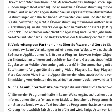
Direktnachrichten von Ihren Social-Media-Websites einfügen. vorausg
Kunden angemeldet werden) und ansonsten in Übereinstimmung mit der
stehen. Auf unser Verlangen stellen Sie uns repräsentative Mustermater
Bestimmungen eingehalten haben. Wir werden die Form und den Inhalt, di
Sie die Zertifizierung nicht in Übereinstimmung mit unserer Aufforderu
Klarstellung: (i) Für die Zwecke der geltenden Marketinggesetze (z. 
von 1991 und ähnlicher oder Nachfolgegesetze) sind Sie der „Absender“ j
Gesetze und Standards und Best Practices der Marketingbranche für 
5. Verbreitung von Partner-Links über Software und Geräte
Sie
nutzen bzw. keine Verlinkungen auf eine Amazon-Website wie nachsteh
Software-Applikationen (z. B. Browser Plug-ins, Browser Helper Objec
ein Endnutzer installieren und ausführen kann) und Geräten, einschlie
Zugelassenen Mobilen Anwendungen); oder (b) im Zusammenhang mit bzw.
Satellitenempfangsgeräte, Streaming-Video-Playern, Blu-Ray-Playern 
Viera Cast oder Vizio Internet Apps). Sie werden ohne ausdrückliche v
Entwicklung von Modellen des maschinellen Lernens oder verwandter 
6. Inhalte auf Ihrer Website
. Sie tragen die ausschließliche Verantwo
(a) Sie werden Programminhalte in keiner Weise ergänzen, löschen oder
Informationen; Sie dürfen aus einer Bilddatei bestehende Programminhal
erhalten bleiben bzw. aus Text bestehende Programminhalte so kürzen, 
Kürzung nicht sachlich falsch oder irreführend wird. Einige Arten von L