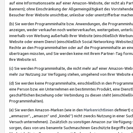
auf eine Informationsseite auf einer Amazon-Website, der nicht als Part
Bannern); ohne Einschränkung der Allgemeingültigkeit des Vorstehende
Besucher Ihrer Website unsichtbar, unlesbar oder unentzifferbar mache
(b) Sie werden Programminhalte bzw. Anwendungen, die Programminhalt
anzeigen, weder verkaufen noch weiterverkaufen, weitergeben, unterli
innerhalb von Werbung außerhalb Ihrer Website (einschließlich Werbun
Website oder einem Dienst (einschließlich Social Networking-Website
Rechte an den Programminhalten oder auf die Programminhalte an eine a
übertragen müssten, und Sie werden keine mit Ihrem Partner-Tag formati
Ihre Website ist.
(c) Sie werden Programminhalte, die nicht mehr auf einer Amazon-Websit
mehr zur Nutzung zur Verfügung stehen, umgehend von Ihrer Website e
(d) Sie werden keine Programminhalte, einschließlich in den Programmin
eine Person bzw. ein Unternehmen ein bestimmtes Produkt, eine Dienstle
geschäftlichen Beziehung oder Verbindung zu diesen steht (einschließli
Programminhalten).
(e) Sie werden Amazon-Marken (wie in den
Markenrichtlinien
definiert) 
„ammazon“, „amaozn“ und „kindel“) nicht zwecks Nutzung in einer Suc
Versuch unternehmen). Zusätzlich zu sonstigen Amazon zur Verfügung 
sorgen, dass von uns benannte Suchmaschinen Geschützte Begriffe (wie 