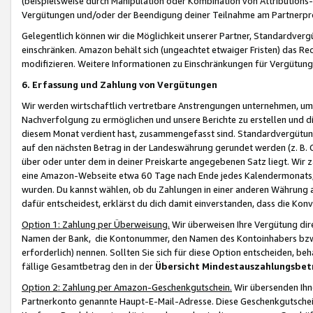
(beispielsweise durch Manipulation oder Kombination von Attributions-
Vergütungen und/oder der Beendigung deiner Teilnahme am Partnerp
Gelegentlich können wir die Möglichkeit unserer Partner, Standardv
einschränken. Amazon behält sich (ungeachtet etwaiger Fristen) das Re
modifizieren. Weitere Informationen zu Einschränkungen für Vergütung
6. Erfassung und Zahlung von Vergütungen
Wir werden wirtschaftlich vertretbare Anstrengungen unternehmen, um 
Nachverfolgung zu ermöglichen und unsere Berichte zu erstellen und di
diesem Monat verdient hast, zusammengefasst sind. Standardvergütung
auf den nächsten Betrag in der Landeswährung gerundet werden (z. B. C
über oder unter dem in deiner Preiskarte angegebenen Satz liegt. Wir
eine Amazon-Webseite etwa 60 Tage nach Ende jedes Kalendermonats, i
wurden. Du kannst wählen, ob du Zahlungen in einer anderen Währung
dafür entscheidest, erklärst du dich damit einverstanden, dass die K
Option 1: Zahlung per Überweisung.
Wir überweisen Ihre Vergütung dir
Namen der Bank, die Kontonummer, den Namen des Kontoinhabers bzw. a
erforderlich) nennen. Sollten Sie sich für diese Option entscheiden, be
fällige Gesamtbetrag den in der
Übersicht Mindestauszahlungsbet
Option 2: Zahlung per Amazon-Geschenkgutschein.
Wir übersenden Ihne
Partnerkonto genannte Haupt-E-Mail-Adresse. Diese Geschenkgutschei