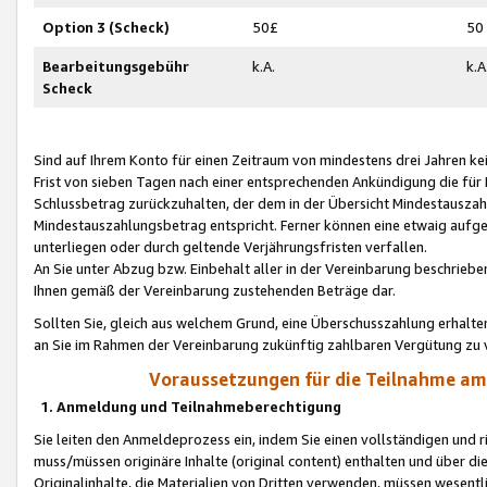
Option 3 (Scheck)
50£
50
Bearbeitungsgebühr
k.A.
k.A
Scheck
Sind auf Ihrem Konto für einen Zeitraum von mindestens drei Jahren kein
Frist von sieben Tagen nach einer entsprechenden Ankündigung die für
Schlussbetrag zurückzuhalten, der dem in der Übersicht Mindestausz
Mindestauszahlungsbetrag entspricht. Ferner können eine etwaig aufg
unterliegen oder durch geltende Verjährungsfristen verfallen.
An Sie unter Abzug bzw. Einbehalt aller in der Vereinbarung beschrieb
Ihnen gemäß der Vereinbarung zustehenden Beträge dar.
Sollten Sie, gleich aus welchem Grund, eine Überschusszahlung erhalte
an Sie im Rahmen der Vereinbarung zukünftig zahlbaren Vergütung zu 
Voraussetzungen für die Teilnahme a
1. Anmeldung und Teilnahmeberechtigung
Sie leiten den Anmeldeprozess ein, indem Sie einen vollständigen und 
muss/müssen originäre Inhalte (original content) enthalten und über d
Originalinhalte, die Materialien von Dritten verwenden, müssen wese