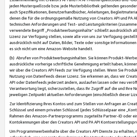
jeden Musterquellcode bzw. jede Musterbibliothek geltenden gesonder
auch Spezifikationen, Benutzerhandbücher, Anleitungen, Begleitmaterial
denen die für die ordnungsgemäße Nutzung von Creators API und PA A
technischen Anforderungen und Test- und Leistungskriterien (zusammen
verwendete Begriff „Produktwerbungsinhalte“ schließt ausdrücklich al
Lizenz zur Verfügung stellen, sowie alle von uns zur Verfügung gestel
ausdrücklich nicht auf Daten, Bilder, Texte oder sonstige Informatione
es sich nicht um eine Amazon-Website handelt.
(b) Abrufen von Produktwerbungsinhalten. Sie können Produkt-Werbein
ausdrückliche vorherige schriftliche Genehmigung erteilt haben, könn
wir über die Creators API Feeds zur Verfügung stellen. Wenn Sie Produk
Nutzung von Datenfeeds dieser Lizenz. Sie erkennen an, dass wir Creat
API oder Datenfeeds jederzeit ändern, auslaufen lassen oder neu veröffe
Verantwortung liegt, sicherzustellen, dass Ihr Zugriff auf die und Ihr
jeweiligen Zeitpunkt aktuellen Anforderungen (einschließlich dieser Liz
Zur Identifizierung Ihres Kontos und zum Stellen von Anfragen an Crea
Schlüssel und einem privaten Schlüssel (jedes Schlüsselpaar eine „Kon
Rahmen des Amazon-Partnerprogramms zugeteilte Partner-ID oder ein
Kontokennungen über den Creators API und PA API Kontoerstellungspro
Um Programmwerbeinhalte über die Creators API Dienste zu erhalten, m