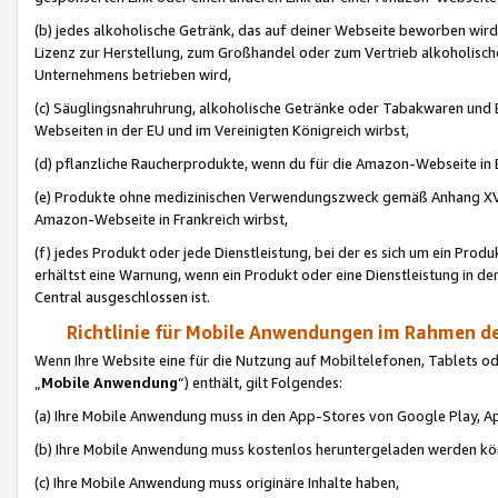
(b) jedes alkoholische Getränk, das auf deiner Webseite beworben wird
Lizenz zur Herstellung, zum Großhandel oder zum Vertrieb alkoholisch
Unternehmens betrieben wird,
(c) Säuglingsnahruhrung, alkoholische Getränke oder Tabakwaren und E
Webseiten in der EU und im Vereinigten Königreich wirbst,
(d) pflanzliche Raucherprodukte, wenn du für die Amazon-Webseite in B
(e) Produkte ohne medizinischen Verwendungszweck gemäß Anhang XVI 
Amazon-Webseite in Frankreich wirbst,
(f) jedes Produkt oder jede Dienstleistung, bei der es sich um ein Prod
erhältst eine Warnung, wenn ein Produkt oder eine Dienstleistung in de
Central ausgeschlossen ist.
Richtlinie für Mobile Anwendungen im Rahmen de
Wenn Ihre Website eine für die Nutzung auf Mobiltelefonen, Tablets 
„
Mobile Anwendung
“) enthält, gilt Folgendes:
(a) Ihre Mobile Anwendung muss in den App-Stores von Google Play, A
(b) Ihre Mobile Anwendung muss kostenlos heruntergeladen werden könn
(c) Ihre Mobile Anwendung muss originäre Inhalte haben,