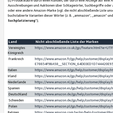
(c) Produktkäufe durch einen Kunden, der durch eine Anzeige auf eine 
Ausschreibungen und Auktionen über Schlagwörter, Suchbegriffe oder 
oder eine andere Amazon-Marke (vgl. die nicht abschließende Liste un
buchstabierte Varianten dieser Wörter (z. B. „ammazon“, „amaozn“ und „
Suchplatzierung
”);
Land
Nicht abschließende Liste der Marken
Vereinigtes
https://www.amazon.co.uk/gp/feature.html?ie=U
Königreich
Frankreich
https://www.amazon.fr/gp/help/customer/displa
E78834F9BA58__SECTION_64DE0ED1D744420E9
Italien
https://www.amazon.it/gp/help/customer/display
Irland
https://www.amazon.ie/gp/help/customer/displa
Niederlande
https://www.amazon.nl/gp/help/customer/display
Spanien
https://www.amazon.es/gp/help/customer/display
Deutschland
https://www.amazon.de/gp/help/customer/displa
Schweden
https://www.amazon.de/gp/help/customer/displa
Polen
https://www.amazon.pl/gp/help/customer/display
Belgien
https://www.amazon.com.be/gp/help/customer/d