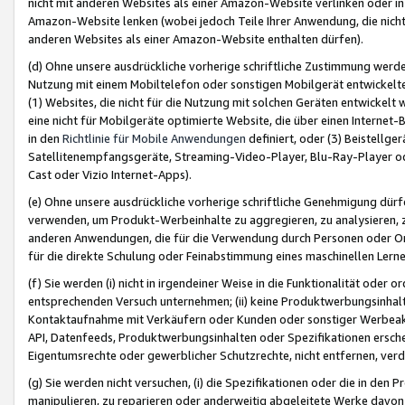
nicht mit anderen Websites als einer Amazon-Website verlinken oder i
Amazon-Website lenken (wobei jedoch Teile Ihrer Anwendung, die nich
anderen Websites als einer Amazon-Website enthalten dürfen).
(d) Ohne unsere ausdrückliche vorherige schriftliche Zustimmung werd
Nutzung mit einem Mobiltelefon oder sonstigen Mobilgerät entwickelt
(1) Websites, die nicht für die Nutzung mit solchen Geräten entwickelt
eine nicht für Mobilgeräte optimierte Website, die über einen Interne
in den
Richtlinie für Mobile Anwendungen
definiert, oder (3) Beistellge
Satellitenempfangsgeräte, Streaming-Video-Player, Blu-Ray-Player ode
Cast oder Vizio Internet-Apps).
(e) Ohne unsere ausdrückliche vorherige schriftliche Genehmigung dürfe
verwenden, um Produkt-Werbeinhalte zu aggregieren, zu analysieren, 
anderen Anwendungen, die für die Verwendung durch Personen oder Or
für die direkte Schulung oder Feinabstimmung eines maschinellen Lern
(f) Sie werden (i) nicht in irgendeiner Weise in die Funktionalität ode
entsprechenden Versuch unternehmen; (ii) keine Produktwerbungsinha
Kontaktaufnahme mit Verkäufern oder Kunden oder sonstiger Werbeaktiv
API, Datenfeeds, Produktwerbungsinhalten oder Spezifikationen erschei
Eigentumsrechte oder gewerblicher Schutzrechte, nicht entfernen, verd
(g) Sie werden nicht versuchen, (i) die Spezifikationen oder die in de
manipulieren, zu reparieren oder anderweitig abgeleitete Werke davon z