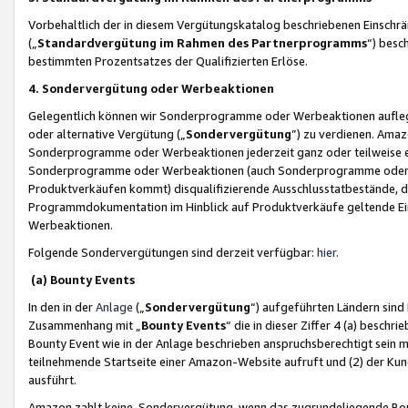
Vorbehaltlich der in diesem Vergütungskatalog beschriebenen Einschr
(„
Standardvergütung im Rahmen des Partnerprogramms
“) besc
bestimmten Prozentsatzes der Qualifizierten Erlöse.
4. Sondervergütung oder Werbeaktionen
Gelegentlich können wir Sonderprogramme oder Werbeaktionen auflegen,
oder alternative Vergütung („
Sondervergütung
”) zu verdienen. Amazo
Sonderprogramme oder Werbeaktionen jederzeit ganz oder teilweise einz
Sonderprogramme oder Werbeaktionen (auch Sonderprogramme oder We
Produktverkäufen kommt) disqualifizierende Ausschlusstatbestände, di
Programmdokumentation im Hinblick auf Produktverkäufe geltende E
Werbeaktionen.
Folgende Sondervergütungen sind derzeit verfügbar:
hier
.
(a) Bounty Events
In den in der
Anlage
(„
Sondervergütung
“) aufgeführten Ländern sind
Zusammenhang mit „
Bounty Events
“ die in dieser Ziffer 4 (a) besch
Bounty Event wie in der Anlage beschrieben anspruchsberechtigt sein mu
teilnehmende Startseite einer Amazon-Website aufruft und (2) der Kun
ausführt.
Amazon zahlt keine Sondervergütung, wenn das zugrundeliegende Boun