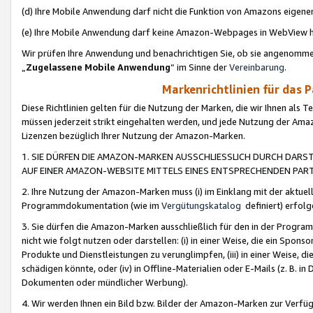
(d) Ihre Mobile Anwendung darf nicht die Funktion von Amazons eige
(e) Ihre Mobile Anwendung darf keine Amazon-Webpages in WebView 
Wir prüfen Ihre Anwendung und benachrichtigen Sie, ob sie angenomm
„
Zugelassene Mobile Anwendung
“ im Sinne der
Vereinbarung
.
Markenrichtlinien für das 
Diese Richtlinien gelten für die Nutzung der Marken, die wir Ihnen als 
müssen jederzeit strikt eingehalten werden, und jede Nutzung der Ama
Lizenzen bezüglich Ihrer Nutzung der Amazon-Marken.
1. SIE DÜRFEN DIE AMAZON-MARKEN AUSSCHLIESSLICH DURCH DARS
AUF EINER AMAZON-WEBSITE MITTELS EINES ENTSPRECHENDEN PART
2. Ihre Nutzung der Amazon-Marken muss (i) im Einklang mit der aktuells
Programmdokumentation (wie im
Vergütungskatalog
definiert) erfolg
3. Sie dürfen die Amazon-Marken ausschließlich für den in der Progr
nicht wie folgt nutzen oder darstellen: (i) in einer Weise, die ein Spo
Produkte und Dienstleistungen zu verunglimpfen, (iii) in einer Weise
schädigen könnte, oder (iv) in Offline-Materialien oder E-Mails (z. B.
Dokumenten oder mündlicher Werbung).
4. Wir werden Ihnen ein Bild bzw. Bilder der Amazon-Marken zur Verfüg