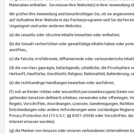
Materialien enthalten. Sie müssen Ihre Website(s) in Ihrer Anwendung ide
Wir prüfen Ihre Anwendung und benachrichtigen Sie, ob sie angenommen
auf Aufnahme Ihrer Website in das Partnerprogramm und Sie dürfen kei
Ungeeignet sind unter anderem Websites:
(a) die sexuelle oder obszöne Inhalte bewerben oder enthalten;
(b) die Gewalt verherrlichen oder gewalttätige Inhalte haben oder pot
anstiften,;
(c) die falsche, irreführende, diffamierende oder verleumderische Inha
(d) die von Hass geprägte, belästigende, schädliche, die Privatsphäre v
Herkunft, Hautfarbe, Geschlecht, Religion, Nationalität, Behinderung, 
(e) die rechtswidrige Handlungen bewerben oder ausführen;
(f) sich an Kinder richten oder wissentlich personenbezogene Daten vo
geltenden Gesetzen definiert) erheben, verwenden oder offenlegen, Vo
Regeln, Vorschriften, Anordnungen, Lizenzen, Genehmigungen, Richtlini
Entscheidungen oder andere Anforderungen einer zuständigen Regierung
Privacy Protection Act (15 U.S.C. §§ 6501-6506) oder Vorschriften, di
Internet erlassen wurden);
(g) die Marken von Amazon oder unseren verbundenen Unternehmen b