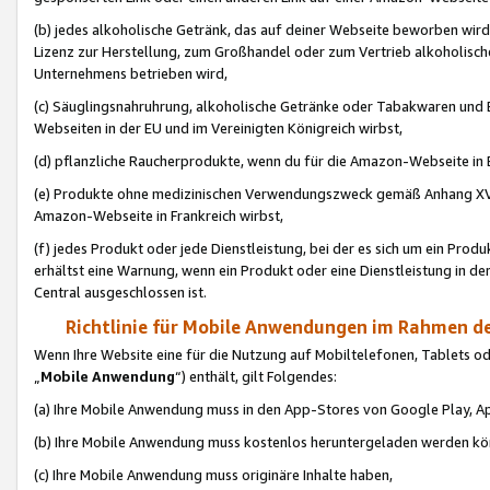
(b) jedes alkoholische Getränk, das auf deiner Webseite beworben wird
Lizenz zur Herstellung, zum Großhandel oder zum Vertrieb alkoholisch
Unternehmens betrieben wird,
(c) Säuglingsnahruhrung, alkoholische Getränke oder Tabakwaren und E
Webseiten in der EU und im Vereinigten Königreich wirbst,
(d) pflanzliche Raucherprodukte, wenn du für die Amazon-Webseite in B
(e) Produkte ohne medizinischen Verwendungszweck gemäß Anhang XVI 
Amazon-Webseite in Frankreich wirbst,
(f) jedes Produkt oder jede Dienstleistung, bei der es sich um ein Prod
erhältst eine Warnung, wenn ein Produkt oder eine Dienstleistung in de
Central ausgeschlossen ist.
Richtlinie für Mobile Anwendungen im Rahmen de
Wenn Ihre Website eine für die Nutzung auf Mobiltelefonen, Tablets 
„
Mobile Anwendung
“) enthält, gilt Folgendes:
(a) Ihre Mobile Anwendung muss in den App-Stores von Google Play, A
(b) Ihre Mobile Anwendung muss kostenlos heruntergeladen werden könn
(c) Ihre Mobile Anwendung muss originäre Inhalte haben,