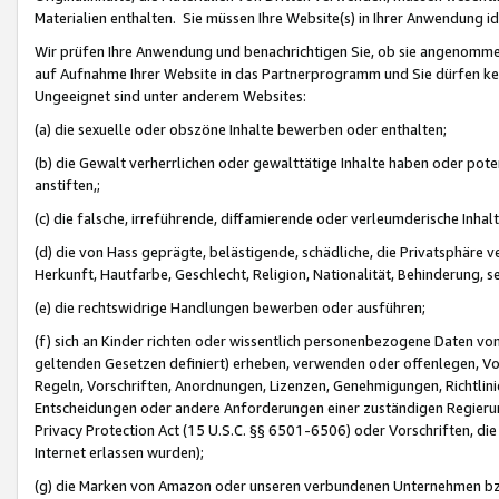
Materialien enthalten. Sie müssen Ihre Website(s) in Ihrer Anwendung ide
Wir prüfen Ihre Anwendung und benachrichtigen Sie, ob sie angenommen
auf Aufnahme Ihrer Website in das Partnerprogramm und Sie dürfen kei
Ungeeignet sind unter anderem Websites:
(a) die sexuelle oder obszöne Inhalte bewerben oder enthalten;
(b) die Gewalt verherrlichen oder gewalttätige Inhalte haben oder pot
anstiften,;
(c) die falsche, irreführende, diffamierende oder verleumderische Inha
(d) die von Hass geprägte, belästigende, schädliche, die Privatsphäre v
Herkunft, Hautfarbe, Geschlecht, Religion, Nationalität, Behinderung, 
(e) die rechtswidrige Handlungen bewerben oder ausführen;
(f) sich an Kinder richten oder wissentlich personenbezogene Daten vo
geltenden Gesetzen definiert) erheben, verwenden oder offenlegen, Vo
Regeln, Vorschriften, Anordnungen, Lizenzen, Genehmigungen, Richtlini
Entscheidungen oder andere Anforderungen einer zuständigen Regierung
Privacy Protection Act (15 U.S.C. §§ 6501-6506) oder Vorschriften, di
Internet erlassen wurden);
(g) die Marken von Amazon oder unseren verbundenen Unternehmen b