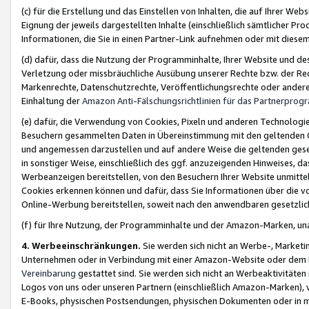
(c) für die Erstellung und das Einstellen von Inhalten, die auf Ihrer We
Eignung der jeweils dargestellten Inhalte (einschließlich sämtlicher 
Informationen, die Sie in einen Partner-Link aufnehmen oder mit diese
(d) dafür, dass die Nutzung der Programminhalte, Ihrer Website und des 
Verletzung oder missbräuchliche Ausübung unserer Rechte bzw. der Recht
Markenrechte, Datenschutzrechte, Veröffentlichungsrechte oder anderer
Einhaltung der
Amazon Anti-Fälschungsrichtlinien für das Partnerpro
(e) dafür, die Verwendung von Cookies, Pixeln und anderen Technologien
Besuchern gesammelten Daten in Übereinstimmung mit den geltenden Ge
und angemessen darzustellen und auf andere Weise die geltenden geset
in sonstiger Weise, einschließlich des ggf. anzuzeigenden Hinweises, d
Werbeanzeigen bereitstellen, von den Besuchern Ihrer Website unmitte
Cookies erkennen können und dafür, dass Sie Informationen über die v
Online-Werbung bereitstellen, soweit nach den anwendbaren gesetzlic
(f) für Ihre Nutzung, der Programminhalte und der Amazon-Marken, u
4. Werbeeinschränkungen.
Sie werden sich nicht an Werbe-, Market
Unternehmen oder in Verbindung mit einer Amazon-Website oder dem Pa
Vereinbarung
gestattet sind. Sie werden sich nicht an Werbeaktivitäten
Logos von uns oder unseren Partnern (einschließlich Amazon-Marken), 
E-Books, physischen Postsendungen, physischen Dokumenten oder in 