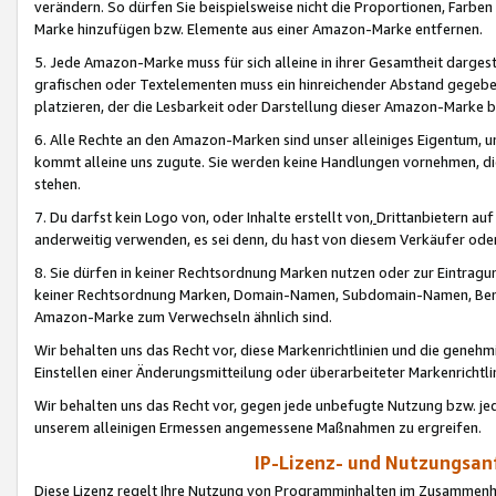
verändern. So dürfen Sie beispielsweise nicht die Proportionen, Farb
Marke hinzufügen bzw. Elemente aus einer Amazon-Marke entfernen.
5. Jede Amazon-Marke muss für sich alleine in ihrer Gesamtheit darge
grafischen oder Textelementen muss ein hinreichender Abstand gegebe
platzieren, der die Lesbarkeit oder Darstellung dieser Amazon-Marke b
6. Alle Rechte an den Amazon-Marken sind unser alleiniges Eigentum, 
kommt alleine uns zugute. Sie werden keine Handlungen vornehmen, 
stehen.
7. Du darfst kein Logo von, oder Inhalte erstellt von,
Drittanbietern au
anderweitig verwenden, es sei denn, du hast von diesem Verkäufer oder
8. Sie dürfen in keiner Rechtsordnung Marken nutzen oder zur Eintragu
keiner Rechtsordnung Marken, Domain-Namen, Subdomain-Namen, Benu
Amazon-Marke zum Verwechseln ähnlich sind.
Wir behalten uns das Recht vor, diese Markenrichtlinien und die gene
Einstellen einer Änderungsmitteilung oder überarbeiteter Markenricht
Wir behalten uns das Recht vor, gegen jede unbefugte Nutzung bzw. jede 
unserem alleinigen Ermessen angemessene Maßnahmen zu ergreifen.
IP-Lizenz- und Nutzungsan
Diese Lizenz regelt Ihre Nutzung von Programminhalten im Zusammen