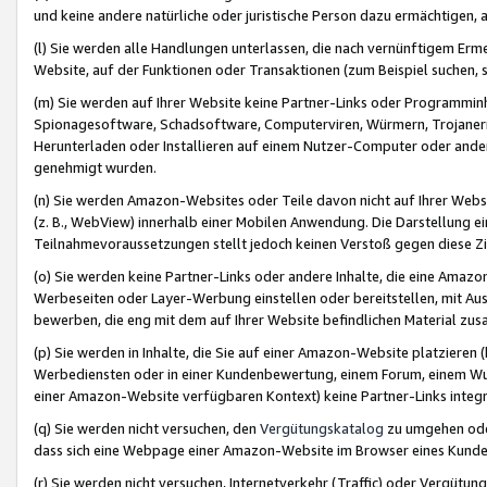
und keine andere natürliche oder juristische Person dazu ermächtigen, a
(l) Sie werden alle Handlungen unterlassen, die nach vernünftigem Erme
Website, auf der Funktionen oder Transaktionen (zum Beispiel suchen, s
(m) Sie werden auf Ihrer Website keine Partner-Links oder Programmin
Spionagesoftware, Schadsoftware, Computerviren, Würmern, Trojaner
Herunterladen oder Installieren auf einem Nutzer-Computer oder ande
genehmigt wurden.
(n) Sie werden Amazon-Websites oder Teile davon nicht auf Ihrer Websi
(z. B., WebView) innerhalb einer Mobilen Anwendung. Die Darstellung ein
Teilnahmevoraussetzungen stellt jedoch keinen Verstoß gegen diese Zif
(o) Sie werden keine Partner-Links oder andere Inhalte, die eine Am
Werbeseiten oder Layer-Werbung einstellen oder bereitstellen, mit Au
bewerben, die eng mit dem auf Ihrer Website befindlichen Material z
(p) Sie werden in Inhalte, die Sie auf einer Amazon-Website platzier
Werbediensten oder in einer Kundenbewertung, einem Forum, einem Wun
einer Amazon-Website verfügbaren Kontext) keine Partner-Links integr
(q) Sie werden nicht versuchen, den
Vergütungskatalog
zu umgehen oder
dass sich eine Webpage einer Amazon-Website im Browser eines Kunden 
(r) Sie werden nicht versuchen, Internetverkehr (Traffic) oder Vergü