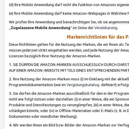
(d) Ihre Mobile Anwendung darf nicht die Funktion von Amazons eige
(e) Ihre Mobile Anwendung darf keine Amazon-Webpages in WebView 
Wir prüfen Ihre Anwendung und benachrichtigen Sie, ob sie angenomm
„
Zugelassene Mobile Anwendung
“ im Sinne der
Vereinbarung
.
Markenrichtlinien für das 
Diese Richtlinien gelten für die Nutzung der Marken, die wir Ihnen als 
müssen jederzeit strikt eingehalten werden, und jede Nutzung der Ama
Lizenzen bezüglich Ihrer Nutzung der Amazon-Marken.
1. SIE DÜRFEN DIE AMAZON-MARKEN AUSSCHLIESSLICH DURCH DARS
AUF EINER AMAZON-WEBSITE MITTELS EINES ENTSPRECHENDEN PART
2. Ihre Nutzung der Amazon-Marken muss (i) im Einklang mit der aktuells
Programmdokumentation (wie im
Vergütungskatalog
definiert) erfolg
3. Sie dürfen die Amazon-Marken ausschließlich für den in der Progr
nicht wie folgt nutzen oder darstellen: (i) in einer Weise, die ein Spo
Produkte und Dienstleistungen zu verunglimpfen, (iii) in einer Weise
schädigen könnte, oder (iv) in Offline-Materialien oder E-Mails (z. B.
Dokumenten oder mündlicher Werbung).
4. Wir werden Ihnen ein Bild bzw. Bilder der Amazon-Marken zur Verfüg