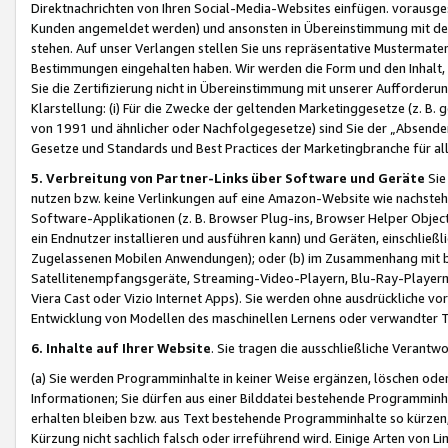
Direktnachrichten von Ihren Social-Media-Websites einfügen. vorausg
Kunden angemeldet werden) und ansonsten in Übereinstimmung mit der
stehen. Auf unser Verlangen stellen Sie uns repräsentative Mustermater
Bestimmungen eingehalten haben. Wir werden die Form und den Inhalt, di
Sie die Zertifizierung nicht in Übereinstimmung mit unserer Aufforderu
Klarstellung: (i) Für die Zwecke der geltenden Marketinggesetze (z. 
von 1991 und ähnlicher oder Nachfolgegesetze) sind Sie der „Absender“ j
Gesetze und Standards und Best Practices der Marketingbranche für 
5. Verbreitung von Partner-Links über Software und Geräte
Sie
nutzen bzw. keine Verlinkungen auf eine Amazon-Website wie nachsteh
Software-Applikationen (z. B. Browser Plug-ins, Browser Helper Objec
ein Endnutzer installieren und ausführen kann) und Geräten, einschlie
Zugelassenen Mobilen Anwendungen); oder (b) im Zusammenhang mit bzw.
Satellitenempfangsgeräte, Streaming-Video-Playern, Blu-Ray-Playern 
Viera Cast oder Vizio Internet Apps). Sie werden ohne ausdrückliche v
Entwicklung von Modellen des maschinellen Lernens oder verwandter 
6. Inhalte auf Ihrer Website
. Sie tragen die ausschließliche Verantwo
(a) Sie werden Programminhalte in keiner Weise ergänzen, löschen oder
Informationen; Sie dürfen aus einer Bilddatei bestehende Programminhal
erhalten bleiben bzw. aus Text bestehende Programminhalte so kürzen, 
Kürzung nicht sachlich falsch oder irreführend wird. Einige Arten von L