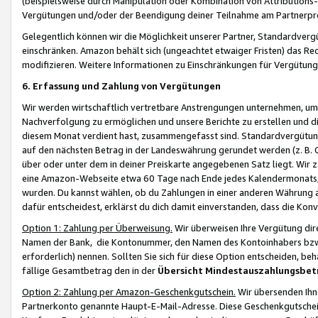
(beispielsweise durch Manipulation oder Kombination von Attributions-
Vergütungen und/oder der Beendigung deiner Teilnahme am Partnerp
Gelegentlich können wir die Möglichkeit unserer Partner, Standardv
einschränken. Amazon behält sich (ungeachtet etwaiger Fristen) das Re
modifizieren. Weitere Informationen zu Einschränkungen für Vergütung
6. Erfassung und Zahlung von Vergütungen
Wir werden wirtschaftlich vertretbare Anstrengungen unternehmen, um 
Nachverfolgung zu ermöglichen und unsere Berichte zu erstellen und di
diesem Monat verdient hast, zusammengefasst sind. Standardvergütung
auf den nächsten Betrag in der Landeswährung gerundet werden (z. B. C
über oder unter dem in deiner Preiskarte angegebenen Satz liegt. Wir
eine Amazon-Webseite etwa 60 Tage nach Ende jedes Kalendermonats, i
wurden. Du kannst wählen, ob du Zahlungen in einer anderen Währung
dafür entscheidest, erklärst du dich damit einverstanden, dass die K
Option 1: Zahlung per Überweisung.
Wir überweisen Ihre Vergütung dir
Namen der Bank, die Kontonummer, den Namen des Kontoinhabers bzw. a
erforderlich) nennen. Sollten Sie sich für diese Option entscheiden, be
fällige Gesamtbetrag den in der
Übersicht Mindestauszahlungsbet
Option 2: Zahlung per Amazon-Geschenkgutschein.
Wir übersenden Ihne
Partnerkonto genannte Haupt-E-Mail-Adresse. Diese Geschenkgutschei