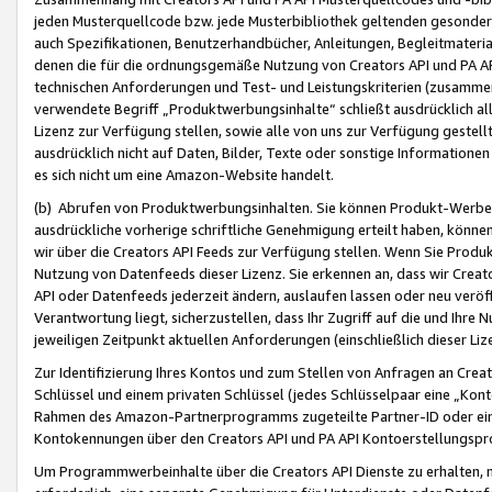
jeden Musterquellcode bzw. jede Musterbibliothek geltenden gesonder
auch Spezifikationen, Benutzerhandbücher, Anleitungen, Begleitmaterial
denen die für die ordnungsgemäße Nutzung von Creators API und PA A
technischen Anforderungen und Test- und Leistungskriterien (zusammen
verwendete Begriff „Produktwerbungsinhalte“ schließt ausdrücklich al
Lizenz zur Verfügung stellen, sowie alle von uns zur Verfügung gestel
ausdrücklich nicht auf Daten, Bilder, Texte oder sonstige Informatione
es sich nicht um eine Amazon-Website handelt.
(b) Abrufen von Produktwerbungsinhalten. Sie können Produkt-Werbein
ausdrückliche vorherige schriftliche Genehmigung erteilt haben, könn
wir über die Creators API Feeds zur Verfügung stellen. Wenn Sie Produk
Nutzung von Datenfeeds dieser Lizenz. Sie erkennen an, dass wir Creat
API oder Datenfeeds jederzeit ändern, auslaufen lassen oder neu veröffe
Verantwortung liegt, sicherzustellen, dass Ihr Zugriff auf die und Ihr
jeweiligen Zeitpunkt aktuellen Anforderungen (einschließlich dieser Liz
Zur Identifizierung Ihres Kontos und zum Stellen von Anfragen an Crea
Schlüssel und einem privaten Schlüssel (jedes Schlüsselpaar eine „Kon
Rahmen des Amazon-Partnerprogramms zugeteilte Partner-ID oder ein
Kontokennungen über den Creators API und PA API Kontoerstellungspro
Um Programmwerbeinhalte über die Creators API Dienste zu erhalten, m