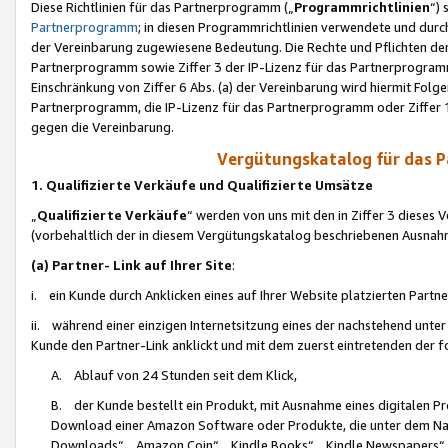
Diese Richtlinien für das Partnerprogramm („
Programmrichtlinien
“)
Partnerprogramm
; in diesen Programmrichtlinien verwendete und durch
der Vereinbarung zugewiesene Bedeutung. Die Rechte und Pflichten de
Partnerprogramm sowie Ziffer 3 der IP-Lizenz für das Partnerprogram
Einschränkung von Ziffer 6 Abs. (a) der Vereinbarung wird hiermit Fol
Partnerprogramm, die IP-Lizenz für das Partnerprogramm oder Ziffer 1
gegen die Vereinbarung.
Vergütungskatalog für das 
1. Qualifizierte Verkäufe und Qualifizierte Umsätze
„
Qualifizierte Verkäufe
“ werden von uns mit den in Ziffer 3 diese
(vorbehaltlich der in diesem Vergütungskatalog beschriebenen Ausnah
(a) Partner- Link auf Ihrer Site
:
i. ein Kunde durch Anklicken eines auf Ihrer Website platzierten Part
ii. während einer einzigen Internetsitzung eines der nachstehend unter (i)
Kunde den Partner-Link anklickt und mit dem zuerst eintretenden der f
A. Ablauf von 24 Stunden seit dem Klick,
B. der Kunde bestellt ein Produkt, mit Ausnahme eines digitalen P
Download einer Amazon Software oder Produkte, die unter dem N
Downloads“, „Amazon Coin“, „Kindle Books“, „Kindle Newspapers“, „