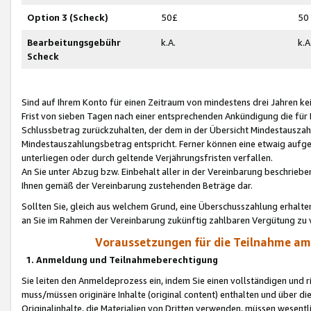
Option 3 (Scheck)
50£
50
Bearbeitungsgebühr
k.A.
k.A
Scheck
Sind auf Ihrem Konto für einen Zeitraum von mindestens drei Jahren kein
Frist von sieben Tagen nach einer entsprechenden Ankündigung die für
Schlussbetrag zurückzuhalten, der dem in der Übersicht Mindestausz
Mindestauszahlungsbetrag entspricht. Ferner können eine etwaig aufg
unterliegen oder durch geltende Verjährungsfristen verfallen.
An Sie unter Abzug bzw. Einbehalt aller in der Vereinbarung beschrieb
Ihnen gemäß der Vereinbarung zustehenden Beträge dar.
Sollten Sie, gleich aus welchem Grund, eine Überschusszahlung erhalte
an Sie im Rahmen der Vereinbarung zukünftig zahlbaren Vergütung zu 
Voraussetzungen für die Teilnahme a
1. Anmeldung und Teilnahmeberechtigung
Sie leiten den Anmeldeprozess ein, indem Sie einen vollständigen und 
muss/müssen originäre Inhalte (original content) enthalten und über d
Originalinhalte, die Materialien von Dritten verwenden, müssen wese