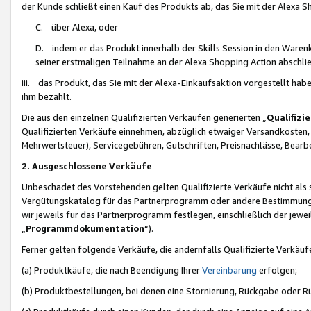
der Kunde schließt einen Kauf des Produkts ab, das Sie mit der Alexa 
C. über Alexa, oder
D. indem er das Produkt innerhalb der Skills Session in den Waren
seiner erstmaligen Teilnahme an der Alexa Shopping Action abschlie
iii. das Produkt, das Sie mit der Alexa-Einkaufsaktion vorgestellt ha
ihm bezahlt.
Die aus den einzelnen Qualifizierten Verkäufen generierten „
Qualifizi
Qualifizierten Verkäufe einnehmen, abzüglich etwaiger Versandkosten
Mehrwertsteuer), Servicegebühren, Gutschriften, Preisnachlässe, Bear
2. Ausgeschlossene Verkäufe
Unbeschadet des Vorstehenden gelten Qualifizierte Verkäufe nicht als
Vergütungskatalog für das Partnerprogramm oder andere Bestimmungen,
wir jeweils für das Partnerprogramm festlegen, einschließlich der jewe
„
Programmdokumentation
“).
Ferner gelten folgende Verkäufe, die andernfalls Qualifizierte Verkä
(a) Produktkäufe, die nach Beendigung Ihrer
Vereinbarung
erfolgen;
(b) Produktbestellungen, bei denen eine Stornierung, Rückgabe oder R