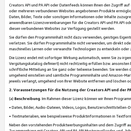
Creators API und PA API oder Datenfeeds können Ihnen den Zugriff auf D
oder mehreren verbundenen Websites angebotenen Produkte ermögliche
Daten, Bilder, Texte oder sonstigen Informationen oder Inhalte zuzugre
anwendbaren Lizenzvereinbarungen für die Creators API und PA API od
diesen verbundenen Websites zur Verfügung gestellt werden.
Sie dürfen den Programminhalt nicht dazu verwenden, geistiges Eigent
verletzen. Sie dürfen Programminhalte nicht verwenden, um direkt ode
maschinelles Lernen oder verwandte Technologien zu entwickeln oder zu
Die Lizenz endet mit sofortiger Wirkung automatisch, wenn Sie zu irg
Vergütungskatalog definiert) nicht rechtzeitig erfüllen bzw. ansonsten
schriftliche Mitteilung an Sie ganz oder teilweise beenden. Sie werden
umgehend einstellen und sämtliche Programminhalte und Amazon-Marke
jeweils verlangt, umgehend von Ihrer Website entfernen und löschen od
2. Voraussetzungen für die Nutzung der Creators API und der P
(a)
Beschreibung
. Im Rahmen dieser Lizenz können wir Ihnen Programmi
• Daten, Bilder, Audio-Dateien, Videos, Logos, Benutzerschnittstellen-
• Textmaterialien, wie beispielsweise Produktinformationen in Textfor
Neben den vorstehenden Produktwerbungsinhalten und dem Zugriff auf 
Zusammenhang mit Creators API und PA API Musterquellcodes und -bibli