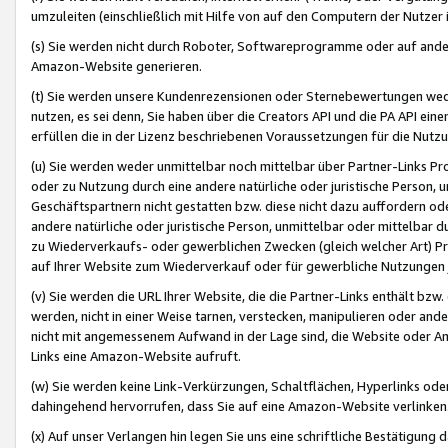
umzuleiten (einschließlich mit Hilfe von auf den Computern der Nutzer i
(s) Sie werden nicht durch Roboter, Softwareprogramme oder auf andere
Amazon-Website generieren.
(t) Sie werden unsere Kundenrezensionen oder Sternebewertungen wed
nutzen, es sei denn, Sie haben über die Creators API und die PA API e
erfüllen die in der Lizenz beschriebenen Voraussetzungen für die Nutzu
(u) Sie werden weder unmittelbar noch mittelbar über Partner-Links P
oder zu Nutzung durch eine andere natürliche oder juristische Person,
Geschäftspartnern nicht gestatten bzw. diese nicht dazu auffordern od
andere natürliche oder juristische Person, unmittelbar oder mittelbar
zu Wiederverkaufs- oder gewerblichen Zwecken (gleich welcher Art) 
auf Ihrer Website zum Wiederverkauf oder für gewerbliche Nutzungen 
(v) Sie werden die URL Ihrer Website, die die Partner-Links enthält b
werden, nicht in einer Weise tarnen, verstecken, manipulieren oder and
nicht mit angemessenem Aufwand in der Lage sind, die Website oder A
Links eine Amazon-Website aufruft.
(w) Sie werden keine Link-Verkürzungen, Schaltflächen, Hyperlinks ode
dahingehend hervorrufen, dass Sie auf eine Amazon-Website verlinken
(x) Auf unser Verlangen hin legen Sie uns eine schriftliche Bestätigung