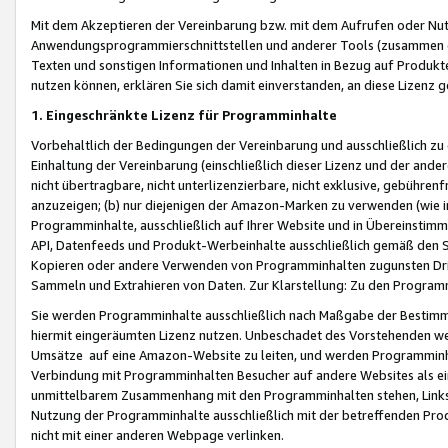
Mit dem Akzeptieren der Vereinbarung bzw. mit dem Aufrufen oder Nutz
Anwendungsprogrammierschnittstellen und anderer Tools (zusammen die
Texten und sonstigen Informationen und Inhalten in Bezug auf Produkte
nutzen können, erklären Sie sich damit einverstanden, an diese Lizenz 
1. Eingeschränkte Lizenz für Programminhalte
Vorbehaltlich der Bedingungen der Vereinbarung und ausschließlich z
Einhaltung der Vereinbarung (einschließlich dieser Lizenz und der ande
nicht übertragbare, nicht unterlizenzierbare, nicht exklusive, gebühren
anzuzeigen; (b) nur diejenigen der Amazon-Marken zu verwenden (wie in 
Programminhalte, ausschließlich auf Ihrer Website und in Übereinstimmu
API, Datenfeeds und Produkt-Werbeinhalte ausschließlich gemäß den Spe
Kopieren oder andere Verwenden von Programminhalten zugunsten Dri
Sammeln und Extrahieren von Daten. Zur Klarstellung: Zu den Program
Sie werden Programminhalte ausschließlich nach Maßgabe der Besti
hiermit eingeräumten Lizenz nutzen. Unbeschadet des Vorstehenden we
Umsätze auf eine Amazon-Website zu leiten, und werden Programminhal
Verbindung mit Programminhalten Besucher auf andere Websites als ein
unmittelbarem Zusammenhang mit den Programminhalten stehen, Links z
Nutzung der Programminhalte ausschließlich mit der betreffenden Pr
nicht mit einer anderen Webpage verlinken.