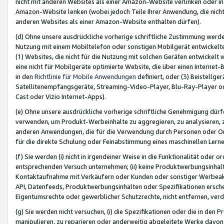
nicht mit anderen Websites als einer Amazon-Website verlinken oder i
Amazon-Website lenken (wobei jedoch Teile Ihrer Anwendung, die nich
anderen Websites als einer Amazon-Website enthalten dürfen).
(d) Ohne unsere ausdrückliche vorherige schriftliche Zustimmung werd
Nutzung mit einem Mobiltelefon oder sonstigen Mobilgerät entwickelt
(1) Websites, die nicht für die Nutzung mit solchen Geräten entwickelt
eine nicht für Mobilgeräte optimierte Website, die über einen Interne
in den
Richtlinie für Mobile Anwendungen
definiert, oder (3) Beistellge
Satellitenempfangsgeräte, Streaming-Video-Player, Blu-Ray-Player ode
Cast oder Vizio Internet-Apps).
(e) Ohne unsere ausdrückliche vorherige schriftliche Genehmigung dürfe
verwenden, um Produkt-Werbeinhalte zu aggregieren, zu analysieren, 
anderen Anwendungen, die für die Verwendung durch Personen oder Or
für die direkte Schulung oder Feinabstimmung eines maschinellen Lern
(f) Sie werden (i) nicht in irgendeiner Weise in die Funktionalität ode
entsprechenden Versuch unternehmen; (ii) keine Produktwerbungsinha
Kontaktaufnahme mit Verkäufern oder Kunden oder sonstiger Werbeaktiv
API, Datenfeeds, Produktwerbungsinhalten oder Spezifikationen erschei
Eigentumsrechte oder gewerblicher Schutzrechte, nicht entfernen, verd
(g) Sie werden nicht versuchen, (i) die Spezifikationen oder die in de
manipulieren, zu reparieren oder anderweitig abgeleitete Werke davon z