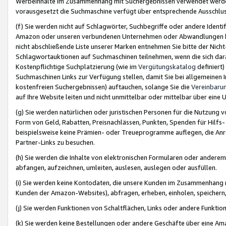
Werbeinhalte im Zusammenhang mit Suchergebnissen verwendet werden,
vorausgesetzt die Suchmaschine verfügt über entsprechende Ausschlu
(f) Sie werden nicht auf Schlagwörter, Suchbegriffe oder andere Ident
Amazon oder unseren verbundenen Unternehmen oder Abwandlungen bzw
nicht abschließende Liste unserer Marken entnehmen Sie bitte der Nich
Schlagwortauktionen auf Suchmaschinen teilnehmen, wenn die sich da
Kostenpflichtige Suchplatzierung (wie im
Vergütungskatalog
definiert
Suchmaschinen Links zur Verfügung stellen, damit Sie bei allgemeinen I
kostenfreien Suchergebnissen) auftauchen, solange Sie die
Vereinbaru
auf Ihre Website leiten und nicht unmittelbar oder mittelbar über eine
(g) Sie werden natürlichen oder juristischen Personen für die Nutzung 
Form von Geld, Rabatten, Preisnachlässen, Punkten, Spenden für Hilfs
beispielsweise keine Prämien- oder Treueprogramme auflegen, die Anrei
Partner-Links zu besuchen.
(h) Sie werden die Inhalte von elektronischen Formularen oder anderem M
abfangen, aufzeichnen, umleiten, auslesen, auslegen oder ausfüllen.
(i) Sie werden keine Kontodaten, die unsere Kunden im Zusammenhang 
Kunden der Amazon-Websites), abfragen, erheben, einholen, speichern,
(j) Sie werden Funktionen von Schaltflächen, Links oder andere Funkti
(k) Sie werden keine Bestellungen oder andere Geschäfte über eine Ama