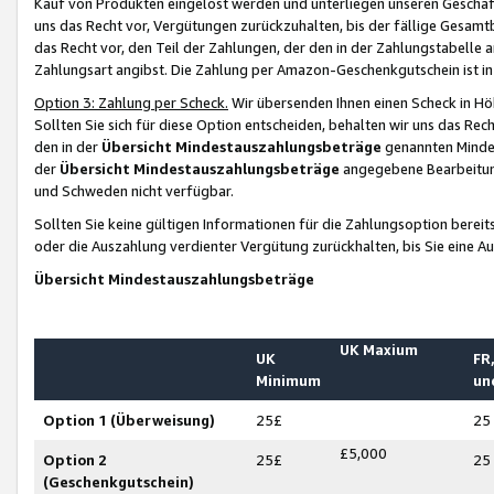
Kauf von Produkten eingelöst werden und unterliegen unseren Geschäf
uns das Recht vor, Vergütungen zurückzuhalten, bis der fällige Gesamt
das Recht vor, den Teil der Zahlungen, der den in der Zahlungstabelle 
Zahlungsart angibst. Die Zahlung per Amazon-Geschenkgutschein ist in
Option 3: Zahlung per Scheck.
Wir übersenden Ihnen einen Scheck in Höh
Sollten Sie sich für diese Option entscheiden, behalten wir uns das Rec
den in der
Übersicht Mindestauszahlungsbeträge
genannten Mindest
der
Übersicht Mindestauszahlungsbeträge
angegebene Bearbeitung
und Schweden nicht verfügbar.
Sollten Sie keine gültigen Informationen für die Zahlungsoption bereit
oder die Auszahlung verdienter Vergütung zurückhalten, bis Sie eine A
Übersicht Mindestauszahlungsbeträge
UK Maxium
UK
FR,
Minimum
un
Option 1 (Überweisung)
25£
25
£5,000
Option 2
25£
25
(Geschenkgutschein)