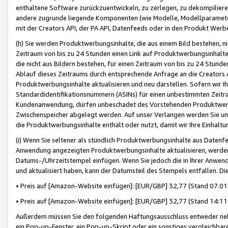
enthaltene Software zurückzuentwickeln, zu zerlegen, zu dekompilier
andere zugrunde liegende Komponenten (wie Modelle, Modellparameter
mit der Creators API, der PA API, Datenfeeds oder in den Produkt Werb
(h) Sie werden Produktwerbungsinhalte, die aus einem Bild bestehen, ni
Zeitraum von bis zu 24 Stunden einen Link auf Produktwerbungsinhalte
die nicht aus Bildern bestehen, für einen Zeitraum von bis zu 24 Stund
Ablauf dieses Zeitraums durch entsprechende Anfrage an die Creators 
Produktwerbungsinhalte aktualisieren und neu darstellen. Sofern wir Ih
Standardidentifikationsnummern (ASINs) für einen unbestimmten Zeitra
Kundenanwendung, dürfen unbeschadet des Vorstehenden Produktwerbu
Zwischenspeicher abgelegt werden. Auf unser Verlangen werden Sie un
die Produktwerbungsinhalte enthält oder nutzt, damit wir Ihre Einhalt
(i) Wenn Sie seltener als stündlich Produktwerbungsinhalte aus Datenfe
Anwendung angezeigten Produktwerbungsinhalte aktualisieren, werden 
Datums-/Uhrzeitstempel einfügen. Wenn Sie jedoch die in Ihrer Anwe
und aktualisiert haben, kann der Datumsteil des Stempels entfallen. Dies
• Preis auf [Amazon-Website einfügen]: [EUR/GBP] 32,77 (Stand 07.01.
• Preis auf [Amazon-Website einfügen]: [EUR/GBP] 32,77 (Stand 14:11 
Außerdem müssen Sie den folgenden Haftungsausschluss entweder neb
ein Pop-up-Fenster, ein Pop-up-Skript oder ein sonstiges vergleichba