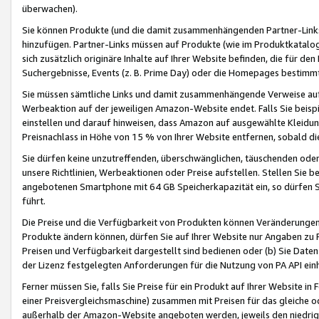
überwachen).
Sie können Produkte (und die damit zusammenhängenden Partner-Links)
hinzufügen. Partner-Links müssen auf Produkte (wie im Produktkatalog de
sich zusätzlich originäre Inhalte auf Ihrer Website befinden, die für 
Suchergebnisse, Events (z. B. Prime Day) oder die Homepages bestimmte
Sie müssen sämtliche Links und damit zusammenhängende Verweise auf z
Werbeaktion auf der jeweiligen Amazon-Website endet. Falls Sie beisp
einstellen und darauf hinweisen, dass Amazon auf ausgewählte Kleidun
Preisnachlass in Höhe von 15 % von Ihrer Website entfernen, sobald di
Sie dürfen keine unzutreffenden, überschwänglichen, täuschenden od
unsere Richtlinien, Werbeaktionen oder Preise aufstellen. Stellen Sie 
angebotenen Smartphone mit 64 GB Speicherkapazität ein, so dürfen S
führt.
Die Preise und die Verfügbarkeit von Produkten können Veränderungen 
Produkte ändern können, dürfen Sie auf Ihrer Website nur Angaben zu P
Preisen und Verfügbarkeit dargestellt sind bedienen oder (b) Sie Daten
der Lizenz festgelegten Anforderungen für die Nutzung von PA API einh
Ferner müssen Sie, falls Sie Preise für ein Produkt auf Ihrer Website in 
einer Preisvergleichsmaschine) zusammen mit Preisen für das gleiche o
außerhalb der Amazon-Website angeboten werden, jeweils den niedrigst