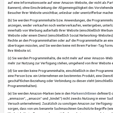
auf eine Informationsseite auf einer Amazon-Website, der nicht als Part
Bannern); ohne Einschränkung der Allgemeingültigkeit des Vorstehende
Besucher Ihrer Website unsichtbar, unlesbar oder unentzifferbar mache
(b) Sie werden Programminhalte bzw. Anwendungen, die Programminhalt
anzeigen, weder verkaufen noch weiterverkaufen, weitergeben, unterli
innerhalb von Werbung außerhalb Ihrer Website (einschließlich Werbun
Website oder einem Dienst (einschließlich Social Networking-Website
Rechte an den Programminhalten oder auf die Programminhalte an eine a
übertragen müssten, und Sie werden keine mit Ihrem Partner-Tag formati
Ihre Website ist.
(c) Sie werden Programminhalte, die nicht mehr auf einer Amazon-Websit
mehr zur Nutzung zur Verfügung stehen, umgehend von Ihrer Website e
(d) Sie werden keine Programminhalte, einschließlich in den Programmin
eine Person bzw. ein Unternehmen ein bestimmtes Produkt, eine Dienstle
geschäftlichen Beziehung oder Verbindung zu diesen steht (einschließli
Programminhalten).
(e) Sie werden Amazon-Marken (wie in den
Markenrichtlinien
definiert) 
„ammazon“, „amaozn“ und „kindel“) nicht zwecks Nutzung in einer Suc
Versuch unternehmen). Zusätzlich zu sonstigen Amazon zur Verfügung 
sorgen, dass von uns benannte Suchmaschinen Geschützte Begriffe (wie 