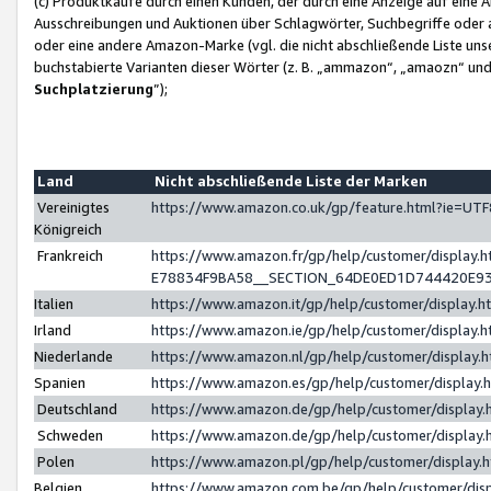
(c) Produktkäufe durch einen Kunden, der durch eine Anzeige auf eine 
Ausschreibungen und Auktionen über Schlagwörter, Suchbegriffe oder 
oder eine andere Amazon-Marke (vgl. die nicht abschließende Liste un
buchstabierte Varianten dieser Wörter (z. B. „ammazon“, „amaozn“ und „
Suchplatzierung
”);
Land
Nicht abschließende Liste der Marken
Vereinigtes
https://www.amazon.co.uk/gp/feature.html?ie=U
Königreich
Frankreich
https://www.amazon.fr/gp/help/customer/displa
E78834F9BA58__SECTION_64DE0ED1D744420E9
Italien
https://www.amazon.it/gp/help/customer/display
Irland
https://www.amazon.ie/gp/help/customer/displa
Niederlande
https://www.amazon.nl/gp/help/customer/display
Spanien
https://www.amazon.es/gp/help/customer/display
Deutschland
https://www.amazon.de/gp/help/customer/displa
Schweden
https://www.amazon.de/gp/help/customer/displa
Polen
https://www.amazon.pl/gp/help/customer/display
Belgien
https://www.amazon.com.be/gp/help/customer/d