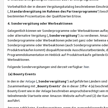
Vorbehaltlich der in diesem Vergütungskatalog beschriebenen Einschr
(„
Standardvergütung im Rahmen des Partnerprogramms
“) besc
bestimmten Prozentsatzes der Qualifizierten Erlöse.
4. Sondervergütung oder Werbeaktionen
Gelegentlich können wir Sonderprogramme oder Werbeaktionen auflegen,
oder alternative Vergütung („
Sondervergütung
”) zu verdienen. Amazo
Sonderprogramme oder Werbeaktionen jederzeit ganz oder teilweise einz
Sonderprogramme oder Werbeaktionen (auch Sonderprogramme oder We
Produktverkäufen kommt) disqualifizierende Ausschlusstatbestände, di
Programmdokumentation im Hinblick auf Produktverkäufe geltende E
Werbeaktionen.
Folgende Sondervergütungen sind derzeit verfügbar:
hier
.
(a) Bounty Events
In den in der
Anlage
(„
Sondervergütung
“) aufgeführten Ländern sind
Zusammenhang mit „
Bounty Events
“ die in dieser Ziffer 4 (a) besch
Bounty Event wie in der Anlage beschrieben anspruchsberechtigt sein mu
teilnehmende Startseite einer Amazon-Website aufruft und (2) der Kun
ausführt.
Amazon zahlt keine Sondervergütung, wenn das zugrundeliegende Boun