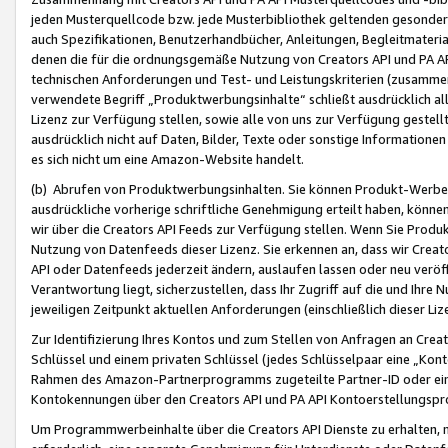
jeden Musterquellcode bzw. jede Musterbibliothek geltenden gesonder
auch Spezifikationen, Benutzerhandbücher, Anleitungen, Begleitmaterial
denen die für die ordnungsgemäße Nutzung von Creators API und PA A
technischen Anforderungen und Test- und Leistungskriterien (zusammen
verwendete Begriff „Produktwerbungsinhalte“ schließt ausdrücklich al
Lizenz zur Verfügung stellen, sowie alle von uns zur Verfügung gestel
ausdrücklich nicht auf Daten, Bilder, Texte oder sonstige Informatione
es sich nicht um eine Amazon-Website handelt.
(b) Abrufen von Produktwerbungsinhalten. Sie können Produkt-Werbein
ausdrückliche vorherige schriftliche Genehmigung erteilt haben, könn
wir über die Creators API Feeds zur Verfügung stellen. Wenn Sie Produk
Nutzung von Datenfeeds dieser Lizenz. Sie erkennen an, dass wir Creat
API oder Datenfeeds jederzeit ändern, auslaufen lassen oder neu veröffe
Verantwortung liegt, sicherzustellen, dass Ihr Zugriff auf die und Ihr
jeweiligen Zeitpunkt aktuellen Anforderungen (einschließlich dieser Liz
Zur Identifizierung Ihres Kontos und zum Stellen von Anfragen an Crea
Schlüssel und einem privaten Schlüssel (jedes Schlüsselpaar eine „Kon
Rahmen des Amazon-Partnerprogramms zugeteilte Partner-ID oder ein
Kontokennungen über den Creators API und PA API Kontoerstellungspro
Um Programmwerbeinhalte über die Creators API Dienste zu erhalten, m