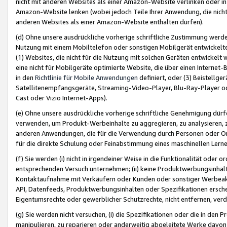
nicht mit anderen Websites als einer Amazon-Website verlinken oder i
Amazon-Website lenken (wobei jedoch Teile Ihrer Anwendung, die nich
anderen Websites als einer Amazon-Website enthalten dürfen).
(d) Ohne unsere ausdrückliche vorherige schriftliche Zustimmung werd
Nutzung mit einem Mobiltelefon oder sonstigen Mobilgerät entwickelt
(1) Websites, die nicht für die Nutzung mit solchen Geräten entwickelt
eine nicht für Mobilgeräte optimierte Website, die über einen Interne
in den
Richtlinie für Mobile Anwendungen
definiert, oder (3) Beistellge
Satellitenempfangsgeräte, Streaming-Video-Player, Blu-Ray-Player ode
Cast oder Vizio Internet-Apps).
(e) Ohne unsere ausdrückliche vorherige schriftliche Genehmigung dürfe
verwenden, um Produkt-Werbeinhalte zu aggregieren, zu analysieren, 
anderen Anwendungen, die für die Verwendung durch Personen oder Or
für die direkte Schulung oder Feinabstimmung eines maschinellen Lern
(f) Sie werden (i) nicht in irgendeiner Weise in die Funktionalität ode
entsprechenden Versuch unternehmen; (ii) keine Produktwerbungsinha
Kontaktaufnahme mit Verkäufern oder Kunden oder sonstiger Werbeaktiv
API, Datenfeeds, Produktwerbungsinhalten oder Spezifikationen erschei
Eigentumsrechte oder gewerblicher Schutzrechte, nicht entfernen, verd
(g) Sie werden nicht versuchen, (i) die Spezifikationen oder die in de
manipulieren, zu reparieren oder anderweitig abgeleitete Werke davon z