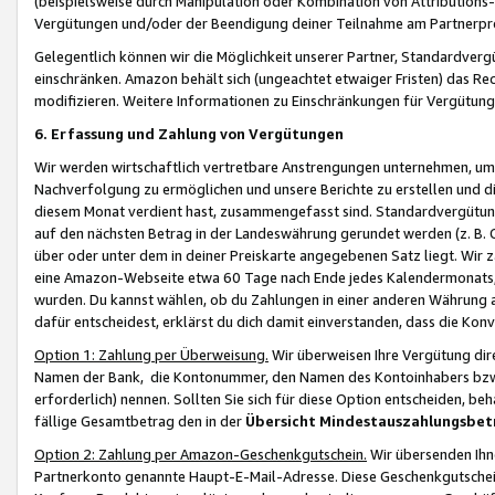
(beispielsweise durch Manipulation oder Kombination von Attributions-
Vergütungen und/oder der Beendigung deiner Teilnahme am Partnerp
Gelegentlich können wir die Möglichkeit unserer Partner, Standardv
einschränken. Amazon behält sich (ungeachtet etwaiger Fristen) das Re
modifizieren. Weitere Informationen zu Einschränkungen für Vergütung
6. Erfassung und Zahlung von Vergütungen
Wir werden wirtschaftlich vertretbare Anstrengungen unternehmen, um 
Nachverfolgung zu ermöglichen und unsere Berichte zu erstellen und di
diesem Monat verdient hast, zusammengefasst sind. Standardvergütung
auf den nächsten Betrag in der Landeswährung gerundet werden (z. B. C
über oder unter dem in deiner Preiskarte angegebenen Satz liegt. Wir
eine Amazon-Webseite etwa 60 Tage nach Ende jedes Kalendermonats, i
wurden. Du kannst wählen, ob du Zahlungen in einer anderen Währung
dafür entscheidest, erklärst du dich damit einverstanden, dass die K
Option 1: Zahlung per Überweisung.
Wir überweisen Ihre Vergütung dir
Namen der Bank, die Kontonummer, den Namen des Kontoinhabers bzw. a
erforderlich) nennen. Sollten Sie sich für diese Option entscheiden, be
fällige Gesamtbetrag den in der
Übersicht Mindestauszahlungsbet
Option 2: Zahlung per Amazon-Geschenkgutschein.
Wir übersenden Ihne
Partnerkonto genannte Haupt-E-Mail-Adresse. Diese Geschenkgutschei