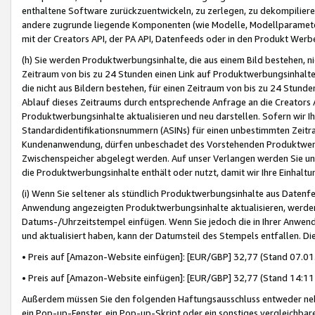
enthaltene Software zurückzuentwickeln, zu zerlegen, zu dekompilier
andere zugrunde liegende Komponenten (wie Modelle, Modellparameter
mit der Creators API, der PA API, Datenfeeds oder in den Produkt Werb
(h) Sie werden Produktwerbungsinhalte, die aus einem Bild bestehen, ni
Zeitraum von bis zu 24 Stunden einen Link auf Produktwerbungsinhalte
die nicht aus Bildern bestehen, für einen Zeitraum von bis zu 24 Stund
Ablauf dieses Zeitraums durch entsprechende Anfrage an die Creators 
Produktwerbungsinhalte aktualisieren und neu darstellen. Sofern wir Ih
Standardidentifikationsnummern (ASINs) für einen unbestimmten Zeitra
Kundenanwendung, dürfen unbeschadet des Vorstehenden Produktwerbu
Zwischenspeicher abgelegt werden. Auf unser Verlangen werden Sie un
die Produktwerbungsinhalte enthält oder nutzt, damit wir Ihre Einhalt
(i) Wenn Sie seltener als stündlich Produktwerbungsinhalte aus Datenfe
Anwendung angezeigten Produktwerbungsinhalte aktualisieren, werden 
Datums-/Uhrzeitstempel einfügen. Wenn Sie jedoch die in Ihrer Anwe
und aktualisiert haben, kann der Datumsteil des Stempels entfallen. Dies
• Preis auf [Amazon-Website einfügen]: [EUR/GBP] 32,77 (Stand 07.01.
• Preis auf [Amazon-Website einfügen]: [EUR/GBP] 32,77 (Stand 14:11 
Außerdem müssen Sie den folgenden Haftungsausschluss entweder neb
ein Pop-up-Fenster, ein Pop-up-Skript oder ein sonstiges vergleichba