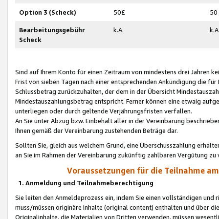
Option 3 (Scheck)
50£
50
Bearbeitungsgebühr
k.A.
k.A
Scheck
Sind auf Ihrem Konto für einen Zeitraum von mindestens drei Jahren kein
Frist von sieben Tagen nach einer entsprechenden Ankündigung die für
Schlussbetrag zurückzuhalten, der dem in der Übersicht Mindestausz
Mindestauszahlungsbetrag entspricht. Ferner können eine etwaig aufg
unterliegen oder durch geltende Verjährungsfristen verfallen.
An Sie unter Abzug bzw. Einbehalt aller in der Vereinbarung beschrieb
Ihnen gemäß der Vereinbarung zustehenden Beträge dar.
Sollten Sie, gleich aus welchem Grund, eine Überschusszahlung erhalte
an Sie im Rahmen der Vereinbarung zukünftig zahlbaren Vergütung zu 
Voraussetzungen für die Teilnahme a
1. Anmeldung und Teilnahmeberechtigung
Sie leiten den Anmeldeprozess ein, indem Sie einen vollständigen und 
muss/müssen originäre Inhalte (original content) enthalten und über d
Originalinhalte, die Materialien von Dritten verwenden, müssen wese