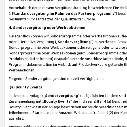
Vorbehaltlich der in diesem Vergütungskatalog beschriebenen Einschr
(„
Standardvergütung im Rahmen des Partnerprogramms
“) besc
bestimmten Prozentsatzes der Qualifizierten Erlöse.
4. Sondervergütung oder Werbeaktionen
Gelegentlich können wir Sonderprogramme oder Werbeaktionen auflegen,
oder alternative Vergütung („
Sondervergütung
”) zu verdienen. Amazo
Sonderprogramme oder Werbeaktionen jederzeit ganz oder teilweise einz
Sonderprogramme oder Werbeaktionen (auch Sonderprogramme oder We
Produktverkäufen kommt) disqualifizierende Ausschlusstatbestände, di
Programmdokumentation im Hinblick auf Produktverkäufe geltende E
Werbeaktionen.
Folgende Sondervergütungen sind derzeit verfügbar:
hier
.
(a) Bounty Events
In den in der
Anlage
(„
Sondervergütung
“) aufgeführten Ländern sind
Zusammenhang mit „
Bounty Events
“ die in dieser Ziffer 4 (a) besch
Bounty Event wie in der Anlage beschrieben anspruchsberechtigt sein mu
teilnehmende Startseite einer Amazon-Website aufruft und (2) der Kun
ausführt.
Amazon zahlt keine Sondervergütung, wenn das zugrundeliegende Boun