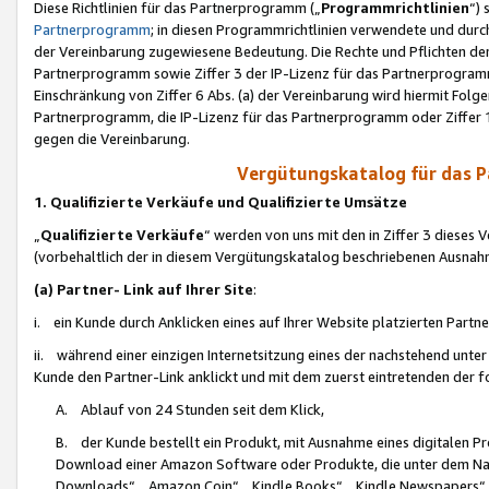
Diese Richtlinien für das Partnerprogramm („
Programmrichtlinien
“)
Partnerprogramm
; in diesen Programmrichtlinien verwendete und durch
der Vereinbarung zugewiesene Bedeutung. Die Rechte und Pflichten de
Partnerprogramm sowie Ziffer 3 der IP-Lizenz für das Partnerprogram
Einschränkung von Ziffer 6 Abs. (a) der Vereinbarung wird hiermit Fol
Partnerprogramm, die IP-Lizenz für das Partnerprogramm oder Ziffer 1
gegen die Vereinbarung.
Vergütungskatalog für das 
1. Qualifizierte Verkäufe und Qualifizierte Umsätze
„
Qualifizierte Verkäufe
“ werden von uns mit den in Ziffer 3 diese
(vorbehaltlich der in diesem Vergütungskatalog beschriebenen Ausnah
(a) Partner- Link auf Ihrer Site
:
i. ein Kunde durch Anklicken eines auf Ihrer Website platzierten Part
ii. während einer einzigen Internetsitzung eines der nachstehend unter (i)
Kunde den Partner-Link anklickt und mit dem zuerst eintretenden der f
A. Ablauf von 24 Stunden seit dem Klick,
B. der Kunde bestellt ein Produkt, mit Ausnahme eines digitalen P
Download einer Amazon Software oder Produkte, die unter dem N
Downloads“, „Amazon Coin“, „Kindle Books“, „Kindle Newspapers“, „