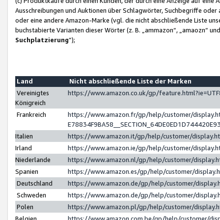
(c) Produktkäufe durch einen Kunden, der durch eine Anzeige auf eine 
Ausschreibungen und Auktionen über Schlagwörter, Suchbegriffe oder 
oder eine andere Amazon-Marke (vgl. die nicht abschließende Liste un
buchstabierte Varianten dieser Wörter (z. B. „ammazon“, „amaozn“ und „
Suchplatzierung
”);
Land
Nicht abschließende Liste der Marken
Vereinigtes
https://www.amazon.co.uk/gp/feature.html?ie=U
Königreich
Frankreich
https://www.amazon.fr/gp/help/customer/displa
E78834F9BA58__SECTION_64DE0ED1D744420E9
Italien
https://www.amazon.it/gp/help/customer/display
Irland
https://www.amazon.ie/gp/help/customer/displa
Niederlande
https://www.amazon.nl/gp/help/customer/display
Spanien
https://www.amazon.es/gp/help/customer/display
Deutschland
https://www.amazon.de/gp/help/customer/displa
Schweden
https://www.amazon.de/gp/help/customer/displa
Polen
https://www.amazon.pl/gp/help/customer/display
Belgien
https://www.amazon.com.be/gp/help/customer/d