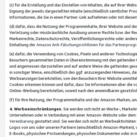
(c) für die Erstellung und das Einstellen von Inhalten, die auf Ihrer We
Eignung der jeweils dargestellten Inhalte (einschließlich sämtlicher 
Informationen, die Sie in einen Partner-Link aufnehmen oder mit diese
(d) dafür, dass die Nutzung der Programminhalte, Ihrer Website und des 
Verletzung oder missbräuchliche Ausübung unserer Rechte bzw. der Recht
Markenrechte, Datenschutzrechte, Veröffentlichungsrechte oder anderer
Einhaltung der
Amazon Anti-Fälschungsrichtlinien für das Partnerpro
(e) dafür, die Verwendung von Cookies, Pixeln und anderen Technologien
Besuchern gesammelten Daten in Übereinstimmung mit den geltenden Ge
und angemessen darzustellen und auf andere Weise die geltenden geset
in sonstiger Weise, einschließlich des ggf. anzuzeigenden Hinweises, d
Werbeanzeigen bereitstellen, von den Besuchern Ihrer Website unmitte
Cookies erkennen können und dafür, dass Sie Informationen über die v
Online-Werbung bereitstellen, soweit nach den anwendbaren gesetzlic
(f) für Ihre Nutzung, der Programminhalte und der Amazon-Marken, u
4. Werbeeinschränkungen.
Sie werden sich nicht an Werbe-, Market
Unternehmen oder in Verbindung mit einer Amazon-Website oder dem Pa
Vereinbarung
gestattet sind. Sie werden sich nicht an Werbeaktivitäten
Logos von uns oder unseren Partnern (einschließlich Amazon-Marken), 
E-Books, physischen Postsendungen, physischen Dokumenten oder in 