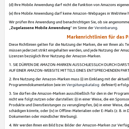
(d) Ihre Mobile Anwendung darf nicht die Funktion von Amazons eige
(e) Ihre Mobile Anwendung darf keine Amazon-Webpages in WebView 
Wir prüfen Ihre Anwendung und benachrichtigen Sie, ob sie angenomm
„
Zugelassene Mobile Anwendung
“ im Sinne der
Vereinbarung
.
Markenrichtlinien für das 
Diese Richtlinien gelten für die Nutzung der Marken, die wir Ihnen als 
müssen jederzeit strikt eingehalten werden, und jede Nutzung der Ama
Lizenzen bezüglich Ihrer Nutzung der Amazon-Marken.
1. SIE DÜRFEN DIE AMAZON-MARKEN AUSSCHLIESSLICH DURCH DARS
AUF EINER AMAZON-WEBSITE MITTELS EINES ENTSPRECHENDEN PART
2. Ihre Nutzung der Amazon-Marken muss (i) im Einklang mit der aktuells
Programmdokumentation (wie im
Vergütungskatalog
definiert) erfolg
3. Sie dürfen die Amazon-Marken ausschließlich für den in der Progr
nicht wie folgt nutzen oder darstellen: (i) in einer Weise, die ein Spo
Produkte und Dienstleistungen zu verunglimpfen, (iii) in einer Weise
schädigen könnte, oder (iv) in Offline-Materialien oder E-Mails (z. B.
Dokumenten oder mündlicher Werbung).
4. Wir werden Ihnen ein Bild bzw. Bilder der Amazon-Marken zur Verfüg