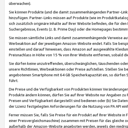
überwachen).
Sie können Produkte (und die damit zusammenhängenden Partner-Links)
hinzufügen. Partner-Links müssen auf Produkte (wie im Produktkatalog de
sich zusätzlich originäre Inhalte auf Ihrer Website befinden, die für 
Suchergebnisse, Events (z. B. Prime Day) oder die Homepages bestimmte
Sie müssen sämtliche Links und damit zusammenhängende Verweise auf z
Werbeaktion auf der jeweiligen Amazon-Website endet. Falls Sie beisp
einstellen und darauf hinweisen, dass Amazon auf ausgewählte Kleidun
Preisnachlass in Höhe von 15 % von Ihrer Website entfernen, sobald di
Sie dürfen keine unzutreffenden, überschwänglichen, täuschenden od
unsere Richtlinien, Werbeaktionen oder Preise aufstellen. Stellen Sie 
angebotenen Smartphone mit 64 GB Speicherkapazität ein, so dürfen S
führt.
Die Preise und die Verfügbarkeit von Produkten können Veränderungen 
Produkte ändern können, dürfen Sie auf Ihrer Website nur Angaben zu P
Preisen und Verfügbarkeit dargestellt sind bedienen oder (b) Sie Daten
der Lizenz festgelegten Anforderungen für die Nutzung von PA API einh
Ferner müssen Sie, falls Sie Preise für ein Produkt auf Ihrer Website in 
einer Preisvergleichsmaschine) zusammen mit Preisen für das gleiche o
außerhalb der Amazon-Website angeboten werden, jeweils den niedrigst