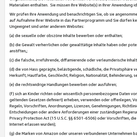
Materialien enthalten. Sie müssen Ihre Website(s) in Ihrer Anwendung ide
Wir prüfen Ihre Anwendung und benachrichtigen Sie, ob sie angenommen
auf Aufnahme Ihrer Website in das Partnerprogramm und Sie dürfen kei
Ungeeignet sind unter anderem Websites:
(a) die sexuelle oder obszöne Inhalte bewerben oder enthalten;
(b) die Gewalt verherrlichen oder gewalttätige Inhalte haben oder pot
anstiften,;
(c) die falsche, irreführende, diffamierende oder verleumderische Inha
(d) die von Hass geprägte, belästigende, schädliche, die Privatsphäre v
Herkunft, Hautfarbe, Geschlecht, Religion, Nationalität, Behinderung, 
(e) die rechtswidrige Handlungen bewerben oder ausführen;
(f) sich an Kinder richten oder wissentlich personenbezogene Daten vo
geltenden Gesetzen definiert) erheben, verwenden oder offenlegen, Vo
Regeln, Vorschriften, Anordnungen, Lizenzen, Genehmigungen, Richtlini
Entscheidungen oder andere Anforderungen einer zuständigen Regierung
Privacy Protection Act (15 U.S.C. §§ 6501-6506) oder Vorschriften, di
Internet erlassen wurden);
(g) die Marken von Amazon oder unseren verbundenen Unternehmen b