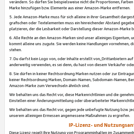
verändern. So dürfen Sie beispielsweise nicht die Proportionen, Farb
Marke hinzufügen bzw. Elemente aus einer Amazon-Marke entfernen.
5. Jede Amazon-Marke muss für sich alleine in ihrer Gesamtheit darge
grafischen oder Textelementen muss ein hinreichender Abstand gegebe
platzieren, der die Lesbarkeit oder Darstellung dieser Amazon-Marke b
6. Alle Rechte an den Amazon-Marken sind unser alleiniges Eigentum, 
kommt alleine uns zugute. Sie werden keine Handlungen vornehmen, 
stehen.
7. Du darfst kein Logo von, oder Inhalte erstellt von,
Drittanbietern au
anderweitig verwenden, es sei denn, du hast von diesem Verkäufer oder
8. Sie dürfen in keiner Rechtsordnung Marken nutzen oder zur Eintragu
keiner Rechtsordnung Marken, Domain-Namen, Subdomain-Namen, Benu
Amazon-Marke zum Verwechseln ähnlich sind.
Wir behalten uns das Recht vor, diese Markenrichtlinien und die gene
Einstellen einer Änderungsmitteilung oder überarbeiteter Markenricht
Wir behalten uns das Recht vor, gegen jede unbefugte Nutzung bzw. jede 
unserem alleinigen Ermessen angemessene Maßnahmen zu ergreifen.
IP-Lizenz- und Nutzungsan
Diese Lizenz regelt Ihre Nutzung von Programminhalten im Zusammen