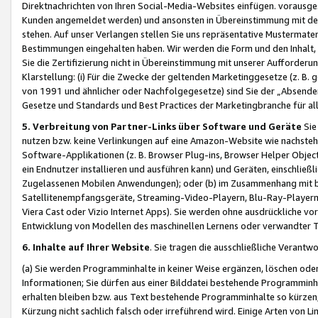
Direktnachrichten von Ihren Social-Media-Websites einfügen. vorausg
Kunden angemeldet werden) und ansonsten in Übereinstimmung mit der
stehen. Auf unser Verlangen stellen Sie uns repräsentative Mustermater
Bestimmungen eingehalten haben. Wir werden die Form und den Inhalt, di
Sie die Zertifizierung nicht in Übereinstimmung mit unserer Aufforderu
Klarstellung: (i) Für die Zwecke der geltenden Marketinggesetze (z. 
von 1991 und ähnlicher oder Nachfolgegesetze) sind Sie der „Absender“ j
Gesetze und Standards und Best Practices der Marketingbranche für 
5. Verbreitung von Partner-Links über Software und Geräte
Sie
nutzen bzw. keine Verlinkungen auf eine Amazon-Website wie nachsteh
Software-Applikationen (z. B. Browser Plug-ins, Browser Helper Objec
ein Endnutzer installieren und ausführen kann) und Geräten, einschlie
Zugelassenen Mobilen Anwendungen); oder (b) im Zusammenhang mit bzw.
Satellitenempfangsgeräte, Streaming-Video-Playern, Blu-Ray-Playern 
Viera Cast oder Vizio Internet Apps). Sie werden ohne ausdrückliche v
Entwicklung von Modellen des maschinellen Lernens oder verwandter 
6. Inhalte auf Ihrer Website
. Sie tragen die ausschließliche Verantwo
(a) Sie werden Programminhalte in keiner Weise ergänzen, löschen oder
Informationen; Sie dürfen aus einer Bilddatei bestehende Programminhal
erhalten bleiben bzw. aus Text bestehende Programminhalte so kürzen, 
Kürzung nicht sachlich falsch oder irreführend wird. Einige Arten von L