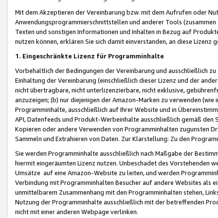
Mit dem Akzeptieren der Vereinbarung bzw. mit dem Aufrufen oder Nutz
Anwendungsprogrammierschnittstellen und anderer Tools (zusammen die
Texten und sonstigen Informationen und Inhalten in Bezug auf Produkte
nutzen können, erklären Sie sich damit einverstanden, an diese Lizenz 
1. Eingeschränkte Lizenz für Programminhalte
Vorbehaltlich der Bedingungen der Vereinbarung und ausschließlich z
Einhaltung der Vereinbarung (einschließlich dieser Lizenz und der ande
nicht übertragbare, nicht unterlizenzierbare, nicht exklusive, gebühren
anzuzeigen; (b) nur diejenigen der Amazon-Marken zu verwenden (wie in 
Programminhalte, ausschließlich auf Ihrer Website und in Übereinstimmu
API, Datenfeeds und Produkt-Werbeinhalte ausschließlich gemäß den Spe
Kopieren oder andere Verwenden von Programminhalten zugunsten Dri
Sammeln und Extrahieren von Daten. Zur Klarstellung: Zu den Program
Sie werden Programminhalte ausschließlich nach Maßgabe der Besti
hiermit eingeräumten Lizenz nutzen. Unbeschadet des Vorstehenden we
Umsätze auf eine Amazon-Website zu leiten, und werden Programminhal
Verbindung mit Programminhalten Besucher auf andere Websites als ein
unmittelbarem Zusammenhang mit den Programminhalten stehen, Links z
Nutzung der Programminhalte ausschließlich mit der betreffenden Pr
nicht mit einer anderen Webpage verlinken.