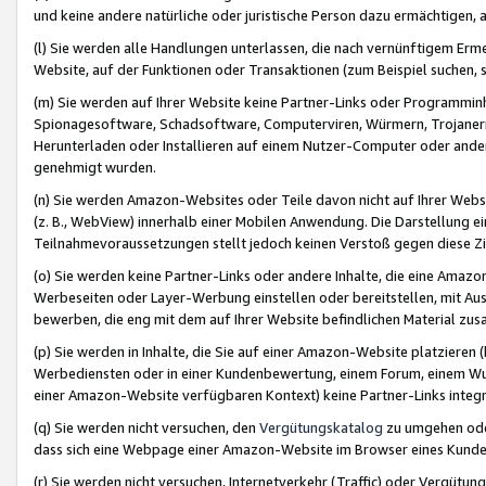
und keine andere natürliche oder juristische Person dazu ermächtigen, a
(l) Sie werden alle Handlungen unterlassen, die nach vernünftigem Erme
Website, auf der Funktionen oder Transaktionen (zum Beispiel suchen, s
(m) Sie werden auf Ihrer Website keine Partner-Links oder Programmin
Spionagesoftware, Schadsoftware, Computerviren, Würmern, Trojaner
Herunterladen oder Installieren auf einem Nutzer-Computer oder ande
genehmigt wurden.
(n) Sie werden Amazon-Websites oder Teile davon nicht auf Ihrer Websi
(z. B., WebView) innerhalb einer Mobilen Anwendung. Die Darstellung ein
Teilnahmevoraussetzungen stellt jedoch keinen Verstoß gegen diese Zif
(o) Sie werden keine Partner-Links oder andere Inhalte, die eine Am
Werbeseiten oder Layer-Werbung einstellen oder bereitstellen, mit Au
bewerben, die eng mit dem auf Ihrer Website befindlichen Material z
(p) Sie werden in Inhalte, die Sie auf einer Amazon-Website platzier
Werbediensten oder in einer Kundenbewertung, einem Forum, einem Wun
einer Amazon-Website verfügbaren Kontext) keine Partner-Links integr
(q) Sie werden nicht versuchen, den
Vergütungskatalog
zu umgehen oder
dass sich eine Webpage einer Amazon-Website im Browser eines Kunden 
(r) Sie werden nicht versuchen, Internetverkehr (Traffic) oder Vergü