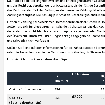
Kauf von Produkten eingelöst werden und unterliegen unseren Geschäf
uns das Recht vor, Vergütungen zurückzuhalten, bis der fällige Gesamt
das Recht vor, den Teil der Zahlungen, der den in der Zahlungstabelle 
Zahlungsart angibst. Die Zahlung per Amazon-Geschenkgutschein ist in
Option 3: Zahlung per Scheck.
Wir übersenden Ihnen einen Scheck in Höh
Sollten Sie sich für diese Option entscheiden, behalten wir uns das Rec
den in der
Übersicht Mindestauszahlungsbeträge
genannten Mindest
der
Übersicht Mindestauszahlungsbeträge
angegebene Bearbeitung
und Schweden nicht verfügbar.
Sollten Sie keine gültigen Informationen für die Zahlungsoption bereit
oder die Auszahlung verdienter Vergütung zurückhalten, bis Sie eine A
Übersicht Mindestauszahlungsbeträge
UK Maxium
UK
FR,
Minimum
un
Option 1 (Überweisung)
25£
25
£5,000
Option 2
25£
25
(Geschenkgutschein)