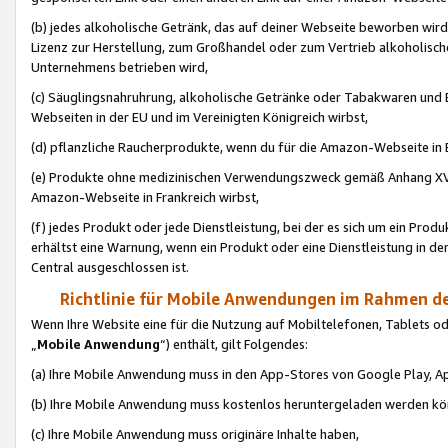
(b) jedes alkoholische Getränk, das auf deiner Webseite beworben wird
Lizenz zur Herstellung, zum Großhandel oder zum Vertrieb alkoholisch
Unternehmens betrieben wird,
(c) Säuglingsnahruhrung, alkoholische Getränke oder Tabakwaren und E
Webseiten in der EU und im Vereinigten Königreich wirbst,
(d) pflanzliche Raucherprodukte, wenn du für die Amazon-Webseite in B
(e) Produkte ohne medizinischen Verwendungszweck gemäß Anhang XVI 
Amazon-Webseite in Frankreich wirbst,
(f) jedes Produkt oder jede Dienstleistung, bei der es sich um ein Prod
erhältst eine Warnung, wenn ein Produkt oder eine Dienstleistung in de
Central ausgeschlossen ist.
Richtlinie für Mobile Anwendungen im Rahmen de
Wenn Ihre Website eine für die Nutzung auf Mobiltelefonen, Tablets 
„
Mobile Anwendung
“) enthält, gilt Folgendes:
(a) Ihre Mobile Anwendung muss in den App-Stores von Google Play, A
(b) Ihre Mobile Anwendung muss kostenlos heruntergeladen werden könn
(c) Ihre Mobile Anwendung muss originäre Inhalte haben,