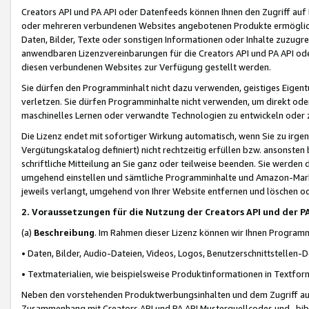
Creators API und PA API oder Datenfeeds können Ihnen den Zugriff auf D
oder mehreren verbundenen Websites angebotenen Produkte ermögliche
Daten, Bilder, Texte oder sonstigen Informationen oder Inhalte zuzugre
anwendbaren Lizenzvereinbarungen für die Creators API und PA API od
diesen verbundenen Websites zur Verfügung gestellt werden.
Sie dürfen den Programminhalt nicht dazu verwenden, geistiges Eigent
verletzen. Sie dürfen Programminhalte nicht verwenden, um direkt ode
maschinelles Lernen oder verwandte Technologien zu entwickeln oder zu
Die Lizenz endet mit sofortiger Wirkung automatisch, wenn Sie zu irg
Vergütungskatalog definiert) nicht rechtzeitig erfüllen bzw. ansonsten
schriftliche Mitteilung an Sie ganz oder teilweise beenden. Sie werden
umgehend einstellen und sämtliche Programminhalte und Amazon-Marke
jeweils verlangt, umgehend von Ihrer Website entfernen und löschen od
2. Voraussetzungen für die Nutzung der Creators API und der P
(a)
Beschreibung
. Im Rahmen dieser Lizenz können wir Ihnen Programmi
• Daten, Bilder, Audio-Dateien, Videos, Logos, Benutzerschnittstellen-
• Textmaterialien, wie beispielsweise Produktinformationen in Textfor
Neben den vorstehenden Produktwerbungsinhalten und dem Zugriff auf 
Zusammenhang mit Creators API und PA API Musterquellcodes und -bibli