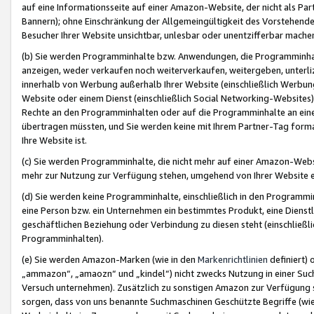
auf eine Informationsseite auf einer Amazon-Website, der nicht als Part
Bannern); ohne Einschränkung der Allgemeingültigkeit des Vorstehende
Besucher Ihrer Website unsichtbar, unlesbar oder unentzifferbar mache
(b) Sie werden Programminhalte bzw. Anwendungen, die Programminhalt
anzeigen, weder verkaufen noch weiterverkaufen, weitergeben, unterli
innerhalb von Werbung außerhalb Ihrer Website (einschließlich Werbun
Website oder einem Dienst (einschließlich Social Networking-Website
Rechte an den Programminhalten oder auf die Programminhalte an eine a
übertragen müssten, und Sie werden keine mit Ihrem Partner-Tag formati
Ihre Website ist.
(c) Sie werden Programminhalte, die nicht mehr auf einer Amazon-Websit
mehr zur Nutzung zur Verfügung stehen, umgehend von Ihrer Website e
(d) Sie werden keine Programminhalte, einschließlich in den Programmin
eine Person bzw. ein Unternehmen ein bestimmtes Produkt, eine Dienstle
geschäftlichen Beziehung oder Verbindung zu diesen steht (einschließli
Programminhalten).
(e) Sie werden Amazon-Marken (wie in den
Markenrichtlinien
definiert) 
„ammazon“, „amaozn“ und „kindel“) nicht zwecks Nutzung in einer Suc
Versuch unternehmen). Zusätzlich zu sonstigen Amazon zur Verfügung 
sorgen, dass von uns benannte Suchmaschinen Geschützte Begriffe (wie 