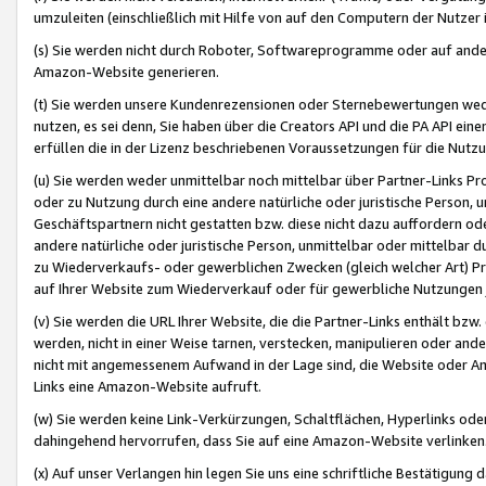
umzuleiten (einschließlich mit Hilfe von auf den Computern der Nutzer i
(s) Sie werden nicht durch Roboter, Softwareprogramme oder auf andere
Amazon-Website generieren.
(t) Sie werden unsere Kundenrezensionen oder Sternebewertungen wed
nutzen, es sei denn, Sie haben über die Creators API und die PA API e
erfüllen die in der Lizenz beschriebenen Voraussetzungen für die Nutzu
(u) Sie werden weder unmittelbar noch mittelbar über Partner-Links P
oder zu Nutzung durch eine andere natürliche oder juristische Person,
Geschäftspartnern nicht gestatten bzw. diese nicht dazu auffordern od
andere natürliche oder juristische Person, unmittelbar oder mittelbar
zu Wiederverkaufs- oder gewerblichen Zwecken (gleich welcher Art) 
auf Ihrer Website zum Wiederverkauf oder für gewerbliche Nutzungen 
(v) Sie werden die URL Ihrer Website, die die Partner-Links enthält b
werden, nicht in einer Weise tarnen, verstecken, manipulieren oder and
nicht mit angemessenem Aufwand in der Lage sind, die Website oder A
Links eine Amazon-Website aufruft.
(w) Sie werden keine Link-Verkürzungen, Schaltflächen, Hyperlinks ode
dahingehend hervorrufen, dass Sie auf eine Amazon-Website verlinken
(x) Auf unser Verlangen hin legen Sie uns eine schriftliche Bestätigung