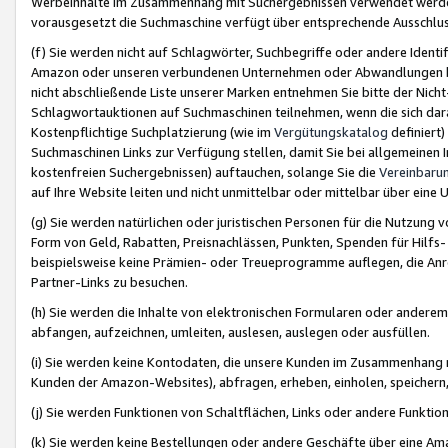
Werbeinhalte im Zusammenhang mit Suchergebnissen verwendet werden,
vorausgesetzt die Suchmaschine verfügt über entsprechende Ausschlu
(f) Sie werden nicht auf Schlagwörter, Suchbegriffe oder andere Ident
Amazon oder unseren verbundenen Unternehmen oder Abwandlungen bzw
nicht abschließende Liste unserer Marken entnehmen Sie bitte der Nich
Schlagwortauktionen auf Suchmaschinen teilnehmen, wenn die sich da
Kostenpflichtige Suchplatzierung (wie im
Vergütungskatalog
definiert
Suchmaschinen Links zur Verfügung stellen, damit Sie bei allgemeinen I
kostenfreien Suchergebnissen) auftauchen, solange Sie die
Vereinbaru
auf Ihre Website leiten und nicht unmittelbar oder mittelbar über eine
(g) Sie werden natürlichen oder juristischen Personen für die Nutzung 
Form von Geld, Rabatten, Preisnachlässen, Punkten, Spenden für Hilfs
beispielsweise keine Prämien- oder Treueprogramme auflegen, die Anrei
Partner-Links zu besuchen.
(h) Sie werden die Inhalte von elektronischen Formularen oder anderem M
abfangen, aufzeichnen, umleiten, auslesen, auslegen oder ausfüllen.
(i) Sie werden keine Kontodaten, die unsere Kunden im Zusammenhang 
Kunden der Amazon-Websites), abfragen, erheben, einholen, speichern,
(j) Sie werden Funktionen von Schaltflächen, Links oder andere Funkti
(k) Sie werden keine Bestellungen oder andere Geschäfte über eine Ama