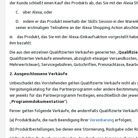
der Kunde schließt einen Kauf des Produkts ab, das Sie mit der Alexa 
C. über Alexa, oder
D. indem er das Produkt innerhalb der Skills Session in den Waren
seiner erstmaligen Teilnahme an der Alexa Shopping Action abschlie
iii. das Produkt, das Sie mit der Alexa-Einkaufsaktion vorgestellt ha
ihm bezahlt.
Die aus den einzelnen Qualifizierten Verkäufen generierten „
Qualifizi
Qualifizierten Verkäufe einnehmen, abzüglich etwaiger Versandkosten
Mehrwertsteuer), Servicegebühren, Gutschriften, Preisnachlässe, Bear
2. Ausgeschlossene Verkäufe
Unbeschadet des Vorstehenden gelten Qualifizierte Verkäufe nicht als
Vergütungskatalog für das Partnerprogramm oder andere Bestimmungen,
wir jeweils für das Partnerprogramm festlegen, einschließlich der jewe
„
Programmdokumentation
“).
Ferner gelten folgende Verkäufe, die andernfalls Qualifizierte Verkä
(a) Produktkäufe, die nach Beendigung Ihrer
Vereinbarung
erfolgen;
(b) Produktbestellungen, bei denen eine Stornierung, Rückgabe oder R