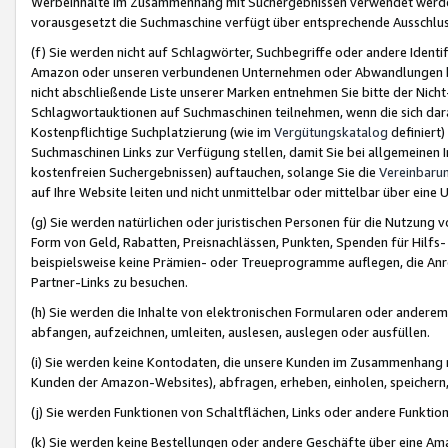
Werbeinhalte im Zusammenhang mit Suchergebnissen verwendet werden,
vorausgesetzt die Suchmaschine verfügt über entsprechende Ausschlu
(f) Sie werden nicht auf Schlagwörter, Suchbegriffe oder andere Ident
Amazon oder unseren verbundenen Unternehmen oder Abwandlungen bzw
nicht abschließende Liste unserer Marken entnehmen Sie bitte der Nich
Schlagwortauktionen auf Suchmaschinen teilnehmen, wenn die sich da
Kostenpflichtige Suchplatzierung (wie im
Vergütungskatalog
definiert
Suchmaschinen Links zur Verfügung stellen, damit Sie bei allgemeinen I
kostenfreien Suchergebnissen) auftauchen, solange Sie die
Vereinbaru
auf Ihre Website leiten und nicht unmittelbar oder mittelbar über eine
(g) Sie werden natürlichen oder juristischen Personen für die Nutzung 
Form von Geld, Rabatten, Preisnachlässen, Punkten, Spenden für Hilfs
beispielsweise keine Prämien- oder Treueprogramme auflegen, die Anrei
Partner-Links zu besuchen.
(h) Sie werden die Inhalte von elektronischen Formularen oder anderem M
abfangen, aufzeichnen, umleiten, auslesen, auslegen oder ausfüllen.
(i) Sie werden keine Kontodaten, die unsere Kunden im Zusammenhang 
Kunden der Amazon-Websites), abfragen, erheben, einholen, speichern,
(j) Sie werden Funktionen von Schaltflächen, Links oder andere Funkti
(k) Sie werden keine Bestellungen oder andere Geschäfte über eine Ama