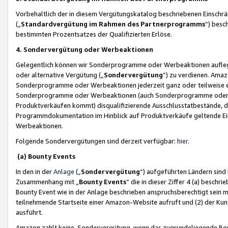
Vorbehaltlich der in diesem Vergütungskatalog beschriebenen Einschr
(„
Standardvergütung im Rahmen des Partnerprogramms
“) besc
bestimmten Prozentsatzes der Qualifizierten Erlöse.
4. Sondervergütung oder Werbeaktionen
Gelegentlich können wir Sonderprogramme oder Werbeaktionen auflegen,
oder alternative Vergütung („
Sondervergütung
”) zu verdienen. Amazo
Sonderprogramme oder Werbeaktionen jederzeit ganz oder teilweise einz
Sonderprogramme oder Werbeaktionen (auch Sonderprogramme oder We
Produktverkäufen kommt) disqualifizierende Ausschlusstatbestände, di
Programmdokumentation im Hinblick auf Produktverkäufe geltende E
Werbeaktionen.
Folgende Sondervergütungen sind derzeit verfügbar:
hier
.
(a) Bounty Events
In den in der
Anlage
(„
Sondervergütung
“) aufgeführten Ländern sind
Zusammenhang mit „
Bounty Events
“ die in dieser Ziffer 4 (a) besch
Bounty Event wie in der Anlage beschrieben anspruchsberechtigt sein mu
teilnehmende Startseite einer Amazon-Website aufruft und (2) der Kun
ausführt.
Amazon zahlt keine Sondervergütung, wenn das zugrundeliegende Boun