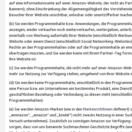
auf eine Informationsseite auf einer Amazon-Website, der nicht als Part
Bannern); ohne Einschränkung der Allgemeingültigkeit des Vorstehende
Besucher Ihrer Website unsichtbar, unlesbar oder unentzifferbar mache
(b) Sie werden Programminhalte bzw. Anwendungen, die Programminhalt
anzeigen, weder verkaufen noch weiterverkaufen, weitergeben, unterli
innerhalb von Werbung außerhalb Ihrer Website (einschließlich Werbun
Website oder einem Dienst (einschließlich Social Networking-Website
Rechte an den Programminhalten oder auf die Programminhalte an eine a
übertragen müssten, und Sie werden keine mit Ihrem Partner-Tag formati
Ihre Website ist.
(c) Sie werden Programminhalte, die nicht mehr auf einer Amazon-Websit
mehr zur Nutzung zur Verfügung stehen, umgehend von Ihrer Website e
(d) Sie werden keine Programminhalte, einschließlich in den Programmin
eine Person bzw. ein Unternehmen ein bestimmtes Produkt, eine Dienstle
geschäftlichen Beziehung oder Verbindung zu diesen steht (einschließli
Programminhalten).
(e) Sie werden Amazon-Marken (wie in den
Markenrichtlinien
definiert) 
„ammazon“, „amaozn“ und „kindel“) nicht zwecks Nutzung in einer Suc
Versuch unternehmen). Zusätzlich zu sonstigen Amazon zur Verfügung 
sorgen, dass von uns benannte Suchmaschinen Geschützte Begriffe (wie 