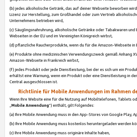
(b) jedes alkoholische Getränk, das auf deiner Webseite beworben wird
Lizenz zur Herstellung, zum Großhandel oder zum Vertrieb alkoholisch
Unternehmens betrieben wird,
(c) Säuglingsnahruhrung, alkoholische Getränke oder Tabakwaren und E
Webseiten in der EU und im Vereinigten Königreich wirbst,
(d) pflanzliche Raucherprodukte, wenn du für die Amazon-Webseite in B
(e) Produkte ohne medizinischen Verwendungszweck gemäß Anhang XVI 
Amazon-Webseite in Frankreich wirbst,
(f) jedes Produkt oder jede Dienstleistung, bei der es sich um ein Prod
erhältst eine Warnung, wenn ein Produkt oder eine Dienstleistung in de
Central ausgeschlossen ist.
Richtlinie für Mobile Anwendungen im Rahmen de
Wenn Ihre Website eine für die Nutzung auf Mobiltelefonen, Tablets 
„
Mobile Anwendung
“) enthält, gilt Folgendes:
(a) Ihre Mobile Anwendung muss in den App-Stores von Google Play, A
(b) Ihre Mobile Anwendung muss kostenlos heruntergeladen werden könn
(c) Ihre Mobile Anwendung muss originäre Inhalte haben,