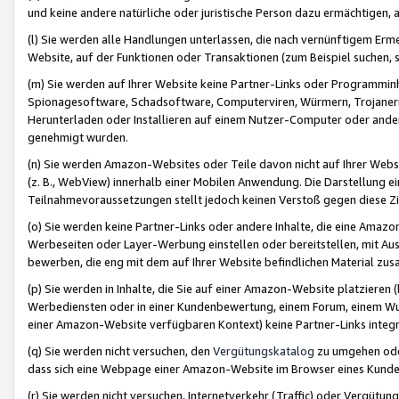
und keine andere natürliche oder juristische Person dazu ermächtigen, a
(l) Sie werden alle Handlungen unterlassen, die nach vernünftigem Erme
Website, auf der Funktionen oder Transaktionen (zum Beispiel suchen, s
(m) Sie werden auf Ihrer Website keine Partner-Links oder Programmin
Spionagesoftware, Schadsoftware, Computerviren, Würmern, Trojaner
Herunterladen oder Installieren auf einem Nutzer-Computer oder ande
genehmigt wurden.
(n) Sie werden Amazon-Websites oder Teile davon nicht auf Ihrer Websi
(z. B., WebView) innerhalb einer Mobilen Anwendung. Die Darstellung ein
Teilnahmevoraussetzungen stellt jedoch keinen Verstoß gegen diese Zif
(o) Sie werden keine Partner-Links oder andere Inhalte, die eine Am
Werbeseiten oder Layer-Werbung einstellen oder bereitstellen, mit Au
bewerben, die eng mit dem auf Ihrer Website befindlichen Material z
(p) Sie werden in Inhalte, die Sie auf einer Amazon-Website platzier
Werbediensten oder in einer Kundenbewertung, einem Forum, einem Wun
einer Amazon-Website verfügbaren Kontext) keine Partner-Links integr
(q) Sie werden nicht versuchen, den
Vergütungskatalog
zu umgehen oder
dass sich eine Webpage einer Amazon-Website im Browser eines Kunden 
(r) Sie werden nicht versuchen, Internetverkehr (Traffic) oder Vergü