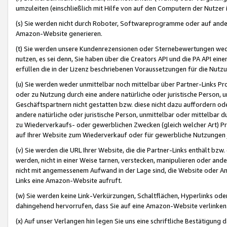
umzuleiten (einschließlich mit Hilfe von auf den Computern der Nutzer i
(s) Sie werden nicht durch Roboter, Softwareprogramme oder auf andere
Amazon-Website generieren.
(t) Sie werden unsere Kundenrezensionen oder Sternebewertungen wed
nutzen, es sei denn, Sie haben über die Creators API und die PA API e
erfüllen die in der Lizenz beschriebenen Voraussetzungen für die Nutzu
(u) Sie werden weder unmittelbar noch mittelbar über Partner-Links P
oder zu Nutzung durch eine andere natürliche oder juristische Person,
Geschäftspartnern nicht gestatten bzw. diese nicht dazu auffordern od
andere natürliche oder juristische Person, unmittelbar oder mittelbar
zu Wiederverkaufs- oder gewerblichen Zwecken (gleich welcher Art) 
auf Ihrer Website zum Wiederverkauf oder für gewerbliche Nutzungen 
(v) Sie werden die URL Ihrer Website, die die Partner-Links enthält b
werden, nicht in einer Weise tarnen, verstecken, manipulieren oder and
nicht mit angemessenem Aufwand in der Lage sind, die Website oder A
Links eine Amazon-Website aufruft.
(w) Sie werden keine Link-Verkürzungen, Schaltflächen, Hyperlinks ode
dahingehend hervorrufen, dass Sie auf eine Amazon-Website verlinken
(x) Auf unser Verlangen hin legen Sie uns eine schriftliche Bestätigung