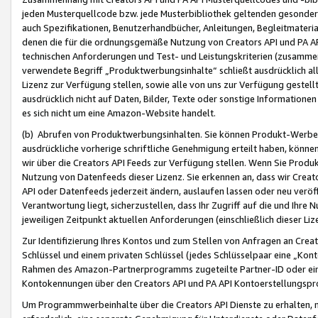
jeden Musterquellcode bzw. jede Musterbibliothek geltenden gesonder
auch Spezifikationen, Benutzerhandbücher, Anleitungen, Begleitmaterial
denen die für die ordnungsgemäße Nutzung von Creators API und PA A
technischen Anforderungen und Test- und Leistungskriterien (zusammen
verwendete Begriff „Produktwerbungsinhalte“ schließt ausdrücklich al
Lizenz zur Verfügung stellen, sowie alle von uns zur Verfügung gestel
ausdrücklich nicht auf Daten, Bilder, Texte oder sonstige Informatione
es sich nicht um eine Amazon-Website handelt.
(b) Abrufen von Produktwerbungsinhalten. Sie können Produkt-Werbein
ausdrückliche vorherige schriftliche Genehmigung erteilt haben, könn
wir über die Creators API Feeds zur Verfügung stellen. Wenn Sie Produk
Nutzung von Datenfeeds dieser Lizenz. Sie erkennen an, dass wir Creat
API oder Datenfeeds jederzeit ändern, auslaufen lassen oder neu veröffe
Verantwortung liegt, sicherzustellen, dass Ihr Zugriff auf die und Ihr
jeweiligen Zeitpunkt aktuellen Anforderungen (einschließlich dieser Liz
Zur Identifizierung Ihres Kontos und zum Stellen von Anfragen an Crea
Schlüssel und einem privaten Schlüssel (jedes Schlüsselpaar eine „Kon
Rahmen des Amazon-Partnerprogramms zugeteilte Partner-ID oder ein
Kontokennungen über den Creators API und PA API Kontoerstellungspro
Um Programmwerbeinhalte über die Creators API Dienste zu erhalten, m