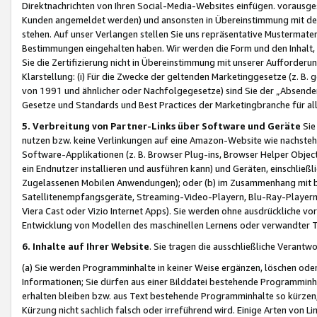
Direktnachrichten von Ihren Social-Media-Websites einfügen. vorausg
Kunden angemeldet werden) und ansonsten in Übereinstimmung mit der
stehen. Auf unser Verlangen stellen Sie uns repräsentative Mustermater
Bestimmungen eingehalten haben. Wir werden die Form und den Inhalt, di
Sie die Zertifizierung nicht in Übereinstimmung mit unserer Aufforderu
Klarstellung: (i) Für die Zwecke der geltenden Marketinggesetze (z. 
von 1991 und ähnlicher oder Nachfolgegesetze) sind Sie der „Absender“ j
Gesetze und Standards und Best Practices der Marketingbranche für 
5. Verbreitung von Partner-Links über Software und Geräte
Sie
nutzen bzw. keine Verlinkungen auf eine Amazon-Website wie nachsteh
Software-Applikationen (z. B. Browser Plug-ins, Browser Helper Objec
ein Endnutzer installieren und ausführen kann) und Geräten, einschlie
Zugelassenen Mobilen Anwendungen); oder (b) im Zusammenhang mit bzw.
Satellitenempfangsgeräte, Streaming-Video-Playern, Blu-Ray-Playern 
Viera Cast oder Vizio Internet Apps). Sie werden ohne ausdrückliche v
Entwicklung von Modellen des maschinellen Lernens oder verwandter 
6. Inhalte auf Ihrer Website
. Sie tragen die ausschließliche Verantwo
(a) Sie werden Programminhalte in keiner Weise ergänzen, löschen oder
Informationen; Sie dürfen aus einer Bilddatei bestehende Programminhal
erhalten bleiben bzw. aus Text bestehende Programminhalte so kürzen, 
Kürzung nicht sachlich falsch oder irreführend wird. Einige Arten von L