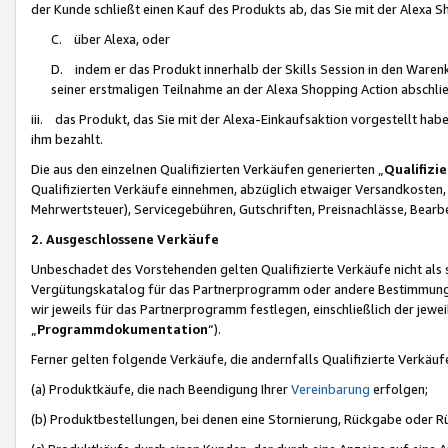
der Kunde schließt einen Kauf des Produkts ab, das Sie mit der Alexa 
C. über Alexa, oder
D. indem er das Produkt innerhalb der Skills Session in den Waren
seiner erstmaligen Teilnahme an der Alexa Shopping Action abschlie
iii. das Produkt, das Sie mit der Alexa-Einkaufsaktion vorgestellt ha
ihm bezahlt.
Die aus den einzelnen Qualifizierten Verkäufen generierten „
Qualifizi
Qualifizierten Verkäufe einnehmen, abzüglich etwaiger Versandkosten
Mehrwertsteuer), Servicegebühren, Gutschriften, Preisnachlässe, Bear
2. Ausgeschlossene Verkäufe
Unbeschadet des Vorstehenden gelten Qualifizierte Verkäufe nicht als
Vergütungskatalog für das Partnerprogramm oder andere Bestimmungen,
wir jeweils für das Partnerprogramm festlegen, einschließlich der jewe
„
Programmdokumentation
“).
Ferner gelten folgende Verkäufe, die andernfalls Qualifizierte Verkä
(a) Produktkäufe, die nach Beendigung Ihrer
Vereinbarung
erfolgen;
(b) Produktbestellungen, bei denen eine Stornierung, Rückgabe oder R