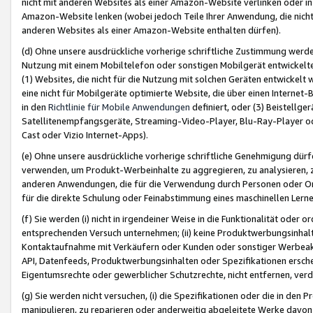
nicht mit anderen Websites als einer Amazon-Website verlinken oder i
Amazon-Website lenken (wobei jedoch Teile Ihrer Anwendung, die nich
anderen Websites als einer Amazon-Website enthalten dürfen).
(d) Ohne unsere ausdrückliche vorherige schriftliche Zustimmung werd
Nutzung mit einem Mobiltelefon oder sonstigen Mobilgerät entwickelt
(1) Websites, die nicht für die Nutzung mit solchen Geräten entwickelt
eine nicht für Mobilgeräte optimierte Website, die über einen Interne
in den
Richtlinie für Mobile Anwendungen
definiert, oder (3) Beistellge
Satellitenempfangsgeräte, Streaming-Video-Player, Blu-Ray-Player ode
Cast oder Vizio Internet-Apps).
(e) Ohne unsere ausdrückliche vorherige schriftliche Genehmigung dürfe
verwenden, um Produkt-Werbeinhalte zu aggregieren, zu analysieren, 
anderen Anwendungen, die für die Verwendung durch Personen oder Or
für die direkte Schulung oder Feinabstimmung eines maschinellen Lern
(f) Sie werden (i) nicht in irgendeiner Weise in die Funktionalität ode
entsprechenden Versuch unternehmen; (ii) keine Produktwerbungsinha
Kontaktaufnahme mit Verkäufern oder Kunden oder sonstiger Werbeaktiv
API, Datenfeeds, Produktwerbungsinhalten oder Spezifikationen erschei
Eigentumsrechte oder gewerblicher Schutzrechte, nicht entfernen, verd
(g) Sie werden nicht versuchen, (i) die Spezifikationen oder die in de
manipulieren, zu reparieren oder anderweitig abgeleitete Werke davon z