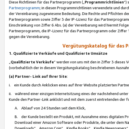
Diese Richtlinien für das Partnerprogramm („
Programmrichtlinien
“)
Partnerprogramm
; in diesen Programmrichtlinien verwendete und durch
der Vereinbarung zugewiesene Bedeutung. Die Rechte und Pflichten de
Partnerprogramm sowie Ziffer 3 der IP-Lizenz für das Partnerprogram
Einschränkung von Ziffer 6 Abs. (a) der Vereinbarung wird hiermit Fol
Partnerprogramm, die IP-Lizenz für das Partnerprogramm oder Ziffer 1
gegen die Vereinbarung.
Vergütungskatalog für das 
1. Qualifizierte Verkäufe und Qualifizierte Umsätze
„
Qualifizierte Verkäufe
“ werden von uns mit den in Ziffer 3 diese
(vorbehaltlich der in diesem Vergütungskatalog beschriebenen Ausnah
(a) Partner- Link auf Ihrer Site
:
i. ein Kunde durch Anklicken eines auf Ihrer Website platzierten Part
ii. während einer einzigen Internetsitzung eines der nachstehend unter (i)
Kunde den Partner-Link anklickt und mit dem zuerst eintretenden der f
A. Ablauf von 24 Stunden seit dem Klick,
B. der Kunde bestellt ein Produkt, mit Ausnahme eines digitalen P
Download einer Amazon Software oder Produkte, die unter dem N
Downloads“, „Amazon Coin“, „Kindle Books“, „Kindle Newspapers“, „