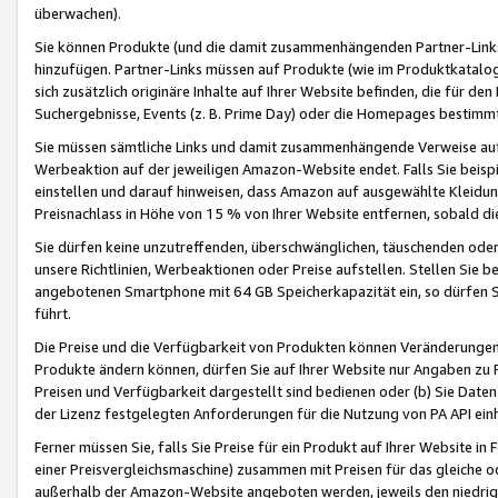
überwachen).
Sie können Produkte (und die damit zusammenhängenden Partner-Links)
hinzufügen. Partner-Links müssen auf Produkte (wie im Produktkatalog de
sich zusätzlich originäre Inhalte auf Ihrer Website befinden, die für 
Suchergebnisse, Events (z. B. Prime Day) oder die Homepages bestimmte
Sie müssen sämtliche Links und damit zusammenhängende Verweise auf z
Werbeaktion auf der jeweiligen Amazon-Website endet. Falls Sie beisp
einstellen und darauf hinweisen, dass Amazon auf ausgewählte Kleidun
Preisnachlass in Höhe von 15 % von Ihrer Website entfernen, sobald di
Sie dürfen keine unzutreffenden, überschwänglichen, täuschenden od
unsere Richtlinien, Werbeaktionen oder Preise aufstellen. Stellen Sie 
angebotenen Smartphone mit 64 GB Speicherkapazität ein, so dürfen S
führt.
Die Preise und die Verfügbarkeit von Produkten können Veränderungen 
Produkte ändern können, dürfen Sie auf Ihrer Website nur Angaben zu P
Preisen und Verfügbarkeit dargestellt sind bedienen oder (b) Sie Daten
der Lizenz festgelegten Anforderungen für die Nutzung von PA API einh
Ferner müssen Sie, falls Sie Preise für ein Produkt auf Ihrer Website in 
einer Preisvergleichsmaschine) zusammen mit Preisen für das gleiche o
außerhalb der Amazon-Website angeboten werden, jeweils den niedrigst