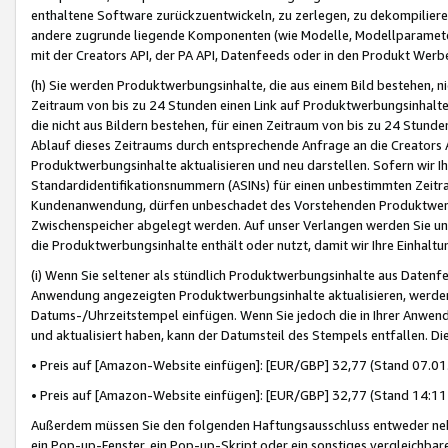
enthaltene Software zurückzuentwickeln, zu zerlegen, zu dekompilier
andere zugrunde liegende Komponenten (wie Modelle, Modellparameter
mit der Creators API, der PA API, Datenfeeds oder in den Produkt Werb
(h) Sie werden Produktwerbungsinhalte, die aus einem Bild bestehen, ni
Zeitraum von bis zu 24 Stunden einen Link auf Produktwerbungsinhalte
die nicht aus Bildern bestehen, für einen Zeitraum von bis zu 24 Stund
Ablauf dieses Zeitraums durch entsprechende Anfrage an die Creators 
Produktwerbungsinhalte aktualisieren und neu darstellen. Sofern wir Ih
Standardidentifikationsnummern (ASINs) für einen unbestimmten Zeitra
Kundenanwendung, dürfen unbeschadet des Vorstehenden Produktwerbu
Zwischenspeicher abgelegt werden. Auf unser Verlangen werden Sie un
die Produktwerbungsinhalte enthält oder nutzt, damit wir Ihre Einhalt
(i) Wenn Sie seltener als stündlich Produktwerbungsinhalte aus Datenfe
Anwendung angezeigten Produktwerbungsinhalte aktualisieren, werden 
Datums-/Uhrzeitstempel einfügen. Wenn Sie jedoch die in Ihrer Anwe
und aktualisiert haben, kann der Datumsteil des Stempels entfallen. Dies
• Preis auf [Amazon-Website einfügen]: [EUR/GBP] 32,77 (Stand 07.01.
• Preis auf [Amazon-Website einfügen]: [EUR/GBP] 32,77 (Stand 14:11 
Außerdem müssen Sie den folgenden Haftungsausschluss entweder neb
ein Pop-up-Fenster, ein Pop-up-Skript oder ein sonstiges vergleichba