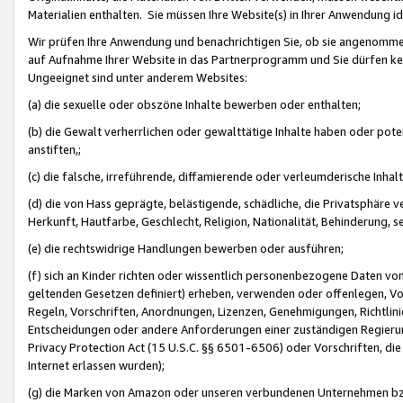
Materialien enthalten. Sie müssen Ihre Website(s) in Ihrer Anwendung ide
Wir prüfen Ihre Anwendung und benachrichtigen Sie, ob sie angenommen
auf Aufnahme Ihrer Website in das Partnerprogramm und Sie dürfen kei
Ungeeignet sind unter anderem Websites:
(a) die sexuelle oder obszöne Inhalte bewerben oder enthalten;
(b) die Gewalt verherrlichen oder gewalttätige Inhalte haben oder pot
anstiften,;
(c) die falsche, irreführende, diffamierende oder verleumderische Inha
(d) die von Hass geprägte, belästigende, schädliche, die Privatsphäre v
Herkunft, Hautfarbe, Geschlecht, Religion, Nationalität, Behinderung, 
(e) die rechtswidrige Handlungen bewerben oder ausführen;
(f) sich an Kinder richten oder wissentlich personenbezogene Daten vo
geltenden Gesetzen definiert) erheben, verwenden oder offenlegen, Vo
Regeln, Vorschriften, Anordnungen, Lizenzen, Genehmigungen, Richtlini
Entscheidungen oder andere Anforderungen einer zuständigen Regierung
Privacy Protection Act (15 U.S.C. §§ 6501-6506) oder Vorschriften, di
Internet erlassen wurden);
(g) die Marken von Amazon oder unseren verbundenen Unternehmen b