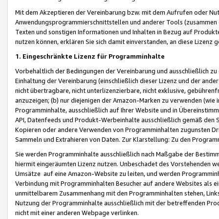
Mit dem Akzeptieren der Vereinbarung bzw. mit dem Aufrufen oder Nutz
Anwendungsprogrammierschnittstellen und anderer Tools (zusammen die
Texten und sonstigen Informationen und Inhalten in Bezug auf Produkte
nutzen können, erklären Sie sich damit einverstanden, an diese Lizenz 
1. Eingeschränkte Lizenz für Programminhalte
Vorbehaltlich der Bedingungen der Vereinbarung und ausschließlich z
Einhaltung der Vereinbarung (einschließlich dieser Lizenz und der ande
nicht übertragbare, nicht unterlizenzierbare, nicht exklusive, gebühren
anzuzeigen; (b) nur diejenigen der Amazon-Marken zu verwenden (wie in 
Programminhalte, ausschließlich auf Ihrer Website und in Übereinstimmu
API, Datenfeeds und Produkt-Werbeinhalte ausschließlich gemäß den Spe
Kopieren oder andere Verwenden von Programminhalten zugunsten Dri
Sammeln und Extrahieren von Daten. Zur Klarstellung: Zu den Program
Sie werden Programminhalte ausschließlich nach Maßgabe der Besti
hiermit eingeräumten Lizenz nutzen. Unbeschadet des Vorstehenden we
Umsätze auf eine Amazon-Website zu leiten, und werden Programminhal
Verbindung mit Programminhalten Besucher auf andere Websites als ein
unmittelbarem Zusammenhang mit den Programminhalten stehen, Links z
Nutzung der Programminhalte ausschließlich mit der betreffenden Pr
nicht mit einer anderen Webpage verlinken.