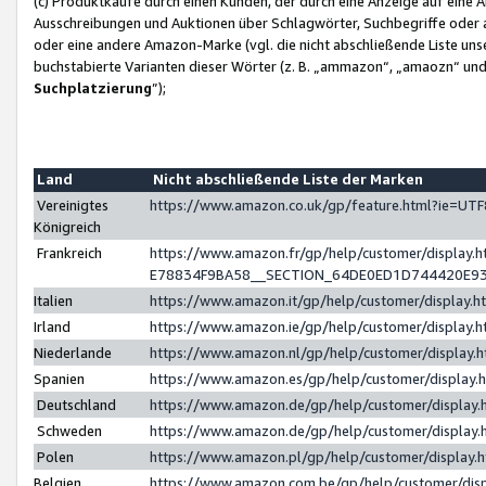
(c) Produktkäufe durch einen Kunden, der durch eine Anzeige auf eine 
Ausschreibungen und Auktionen über Schlagwörter, Suchbegriffe oder 
oder eine andere Amazon-Marke (vgl. die nicht abschließende Liste un
buchstabierte Varianten dieser Wörter (z. B. „ammazon“, „amaozn“ und „
Suchplatzierung
”);
Land
Nicht abschließende Liste der Marken
Vereinigtes
https://www.amazon.co.uk/gp/feature.html?ie=U
Königreich
Frankreich
https://www.amazon.fr/gp/help/customer/displa
E78834F9BA58__SECTION_64DE0ED1D744420E9
Italien
https://www.amazon.it/gp/help/customer/display
Irland
https://www.amazon.ie/gp/help/customer/displa
Niederlande
https://www.amazon.nl/gp/help/customer/display
Spanien
https://www.amazon.es/gp/help/customer/display
Deutschland
https://www.amazon.de/gp/help/customer/displa
Schweden
https://www.amazon.de/gp/help/customer/displa
Polen
https://www.amazon.pl/gp/help/customer/display
Belgien
https://www.amazon.com.be/gp/help/customer/d