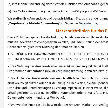
(d) Ihre Mobile Anwendung darf nicht die Funktion von Amazons eige
(e) Ihre Mobile Anwendung darf keine Amazon-Webpages in WebView 
Wir prüfen Ihre Anwendung und benachrichtigen Sie, ob sie angenomm
„
Zugelassene Mobile Anwendung
“ im Sinne der
Vereinbarung
.
Markenrichtlinien für das 
Diese Richtlinien gelten für die Nutzung der Marken, die wir Ihnen als 
müssen jederzeit strikt eingehalten werden, und jede Nutzung der Ama
Lizenzen bezüglich Ihrer Nutzung der Amazon-Marken.
1. SIE DÜRFEN DIE AMAZON-MARKEN AUSSCHLIESSLICH DURCH DARS
AUF EINER AMAZON-WEBSITE MITTELS EINES ENTSPRECHENDEN PART
2. Ihre Nutzung der Amazon-Marken muss (i) im Einklang mit der aktuells
Programmdokumentation (wie im
Vergütungskatalog
definiert) erfolg
3. Sie dürfen die Amazon-Marken ausschließlich für den in der Progr
nicht wie folgt nutzen oder darstellen: (i) in einer Weise, die ein Spo
Produkte und Dienstleistungen zu verunglimpfen, (iii) in einer Weise
schädigen könnte, oder (iv) in Offline-Materialien oder E-Mails (z. B.
Dokumenten oder mündlicher Werbung).
4. Wir werden Ihnen ein Bild bzw. Bilder der Amazon-Marken zur Verfüg