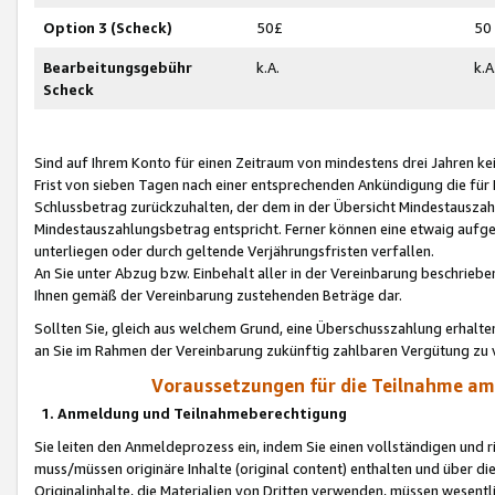
Option 3 (Scheck)
50£
50
Bearbeitungsgebühr
k.A.
k.A
Scheck
Sind auf Ihrem Konto für einen Zeitraum von mindestens drei Jahren kein
Frist von sieben Tagen nach einer entsprechenden Ankündigung die für
Schlussbetrag zurückzuhalten, der dem in der Übersicht Mindestausz
Mindestauszahlungsbetrag entspricht. Ferner können eine etwaig aufg
unterliegen oder durch geltende Verjährungsfristen verfallen.
An Sie unter Abzug bzw. Einbehalt aller in der Vereinbarung beschrieb
Ihnen gemäß der Vereinbarung zustehenden Beträge dar.
Sollten Sie, gleich aus welchem Grund, eine Überschusszahlung erhalte
an Sie im Rahmen der Vereinbarung zukünftig zahlbaren Vergütung zu 
Voraussetzungen für die Teilnahme a
1. Anmeldung und Teilnahmeberechtigung
Sie leiten den Anmeldeprozess ein, indem Sie einen vollständigen und 
muss/müssen originäre Inhalte (original content) enthalten und über d
Originalinhalte, die Materialien von Dritten verwenden, müssen wese