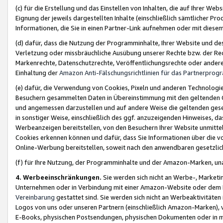
(c) für die Erstellung und das Einstellen von Inhalten, die auf Ihrer We
Eignung der jeweils dargestellten Inhalte (einschließlich sämtlicher 
Informationen, die Sie in einen Partner-Link aufnehmen oder mit diese
(d) dafür, dass die Nutzung der Programminhalte, Ihrer Website und des 
Verletzung oder missbräuchliche Ausübung unserer Rechte bzw. der Recht
Markenrechte, Datenschutzrechte, Veröffentlichungsrechte oder anderer
Einhaltung der
Amazon Anti-Fälschungsrichtlinien für das Partnerpro
(e) dafür, die Verwendung von Cookies, Pixeln und anderen Technologien
Besuchern gesammelten Daten in Übereinstimmung mit den geltenden Ge
und angemessen darzustellen und auf andere Weise die geltenden geset
in sonstiger Weise, einschließlich des ggf. anzuzeigenden Hinweises, d
Werbeanzeigen bereitstellen, von den Besuchern Ihrer Website unmitte
Cookies erkennen können und dafür, dass Sie Informationen über die v
Online-Werbung bereitstellen, soweit nach den anwendbaren gesetzlic
(f) für Ihre Nutzung, der Programminhalte und der Amazon-Marken, u
4. Werbeeinschränkungen.
Sie werden sich nicht an Werbe-, Market
Unternehmen oder in Verbindung mit einer Amazon-Website oder dem Pa
Vereinbarung
gestattet sind. Sie werden sich nicht an Werbeaktivitäten
Logos von uns oder unseren Partnern (einschließlich Amazon-Marken), 
E-Books, physischen Postsendungen, physischen Dokumenten oder in 