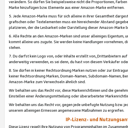
verändern. So dürfen Sie beispielsweise nicht die Proportionen, Farb
Marke hinzufügen bzw. Elemente aus einer Amazon-Marke entfernen.
5. Jede Amazon-Marke muss für sich alleine in ihrer Gesamtheit darge
grafischen oder Textelementen muss ein hinreichender Abstand gegebe
platzieren, der die Lesbarkeit oder Darstellung dieser Amazon-Marke b
6. Alle Rechte an den Amazon-Marken sind unser alleiniges Eigentum, 
kommt alleine uns zugute. Sie werden keine Handlungen vornehmen, 
stehen.
7. Du darfst kein Logo von, oder Inhalte erstellt von,
Drittanbietern au
anderweitig verwenden, es sei denn, du hast von diesem Verkäufer oder
8. Sie dürfen in keiner Rechtsordnung Marken nutzen oder zur Eintragu
keiner Rechtsordnung Marken, Domain-Namen, Subdomain-Namen, Benu
Amazon-Marke zum Verwechseln ähnlich sind.
Wir behalten uns das Recht vor, diese Markenrichtlinien und die gene
Einstellen einer Änderungsmitteilung oder überarbeiteter Markenricht
Wir behalten uns das Recht vor, gegen jede unbefugte Nutzung bzw. jede 
unserem alleinigen Ermessen angemessene Maßnahmen zu ergreifen.
IP-Lizenz- und Nutzungsan
Diese Lizenz regelt Ihre Nutzung von Programminhalten im Zusammen