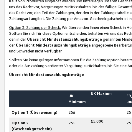
Kauf von Produkten eingelöst werden und unterliegen unseren Geschäf
uns das Recht vor, Vergütungen zurückzuhalten, bis der fällige Gesamt
das Recht vor, den Teil der Zahlungen, der den in der Zahlungstabelle 
Zahlungsart angibst. Die Zahlung per Amazon-Geschenkgutschein ist in
Option 3: Zahlung per Scheck.
Wir übersenden Ihnen einen Scheck in Höh
Sollten Sie sich für diese Option entscheiden, behalten wir uns das Rec
den in der
Übersicht Mindestauszahlungsbeträge
genannten Mindest
der
Übersicht Mindestauszahlungsbeträge
angegebene Bearbeitung
und Schweden nicht verfügbar.
Sollten Sie keine gültigen Informationen für die Zahlungsoption bereit
oder die Auszahlung verdienter Vergütung zurückhalten, bis Sie eine A
Übersicht Mindestauszahlungsbeträge
UK Maxium
UK
FR,
Minimum
un
Option 1 (Überweisung)
25£
25
£5,000
Option 2
25£
25
(Geschenkgutschein)