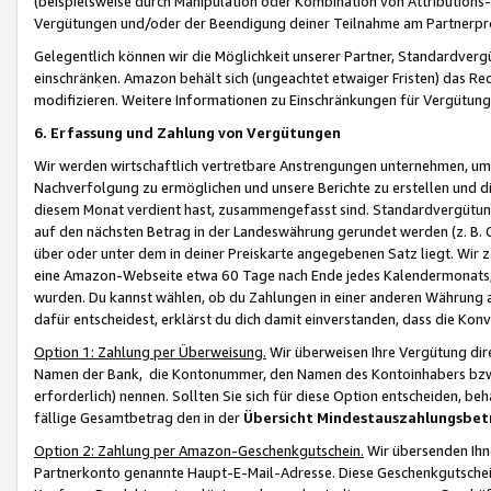
(beispielsweise durch Manipulation oder Kombination von Attributions-
Vergütungen und/oder der Beendigung deiner Teilnahme am Partnerp
Gelegentlich können wir die Möglichkeit unserer Partner, Standardv
einschränken. Amazon behält sich (ungeachtet etwaiger Fristen) das Re
modifizieren. Weitere Informationen zu Einschränkungen für Vergütung
6. Erfassung und Zahlung von Vergütungen
Wir werden wirtschaftlich vertretbare Anstrengungen unternehmen, um 
Nachverfolgung zu ermöglichen und unsere Berichte zu erstellen und di
diesem Monat verdient hast, zusammengefasst sind. Standardvergütung
auf den nächsten Betrag in der Landeswährung gerundet werden (z. B. C
über oder unter dem in deiner Preiskarte angegebenen Satz liegt. Wir
eine Amazon-Webseite etwa 60 Tage nach Ende jedes Kalendermonats, i
wurden. Du kannst wählen, ob du Zahlungen in einer anderen Währung
dafür entscheidest, erklärst du dich damit einverstanden, dass die K
Option 1: Zahlung per Überweisung.
Wir überweisen Ihre Vergütung dir
Namen der Bank, die Kontonummer, den Namen des Kontoinhabers bzw. a
erforderlich) nennen. Sollten Sie sich für diese Option entscheiden, be
fällige Gesamtbetrag den in der
Übersicht Mindestauszahlungsbet
Option 2: Zahlung per Amazon-Geschenkgutschein.
Wir übersenden Ihne
Partnerkonto genannte Haupt-E-Mail-Adresse. Diese Geschenkgutschei