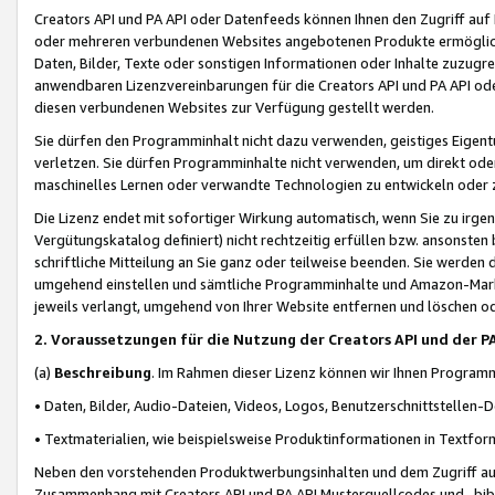
Creators API und PA API oder Datenfeeds können Ihnen den Zugriff auf D
oder mehreren verbundenen Websites angebotenen Produkte ermögliche
Daten, Bilder, Texte oder sonstigen Informationen oder Inhalte zuzugre
anwendbaren Lizenzvereinbarungen für die Creators API und PA API od
diesen verbundenen Websites zur Verfügung gestellt werden.
Sie dürfen den Programminhalt nicht dazu verwenden, geistiges Eigent
verletzen. Sie dürfen Programminhalte nicht verwenden, um direkt ode
maschinelles Lernen oder verwandte Technologien zu entwickeln oder zu
Die Lizenz endet mit sofortiger Wirkung automatisch, wenn Sie zu irg
Vergütungskatalog definiert) nicht rechtzeitig erfüllen bzw. ansonsten
schriftliche Mitteilung an Sie ganz oder teilweise beenden. Sie werden
umgehend einstellen und sämtliche Programminhalte und Amazon-Marke
jeweils verlangt, umgehend von Ihrer Website entfernen und löschen od
2. Voraussetzungen für die Nutzung der Creators API und der P
(a)
Beschreibung
. Im Rahmen dieser Lizenz können wir Ihnen Programmi
• Daten, Bilder, Audio-Dateien, Videos, Logos, Benutzerschnittstellen-
• Textmaterialien, wie beispielsweise Produktinformationen in Textfor
Neben den vorstehenden Produktwerbungsinhalten und dem Zugriff auf 
Zusammenhang mit Creators API und PA API Musterquellcodes und -bibli