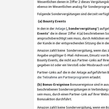
Wesentlichen denen in Ziffer 2 dieses Vergütung
ebenso im Wesentlichen analog für Sonderprogr
Folgende Sondervergütungen sind derzeit verfüg
(a) Bounty Events
In den in der
Anlage
(„
Sondervergütung
“) aufge
Events
“ die in dieser Ziffer 4 (a) beschriebenen 
anspruchsberechtigt sein muss, durch Anklicken ei
der Kunde in der entsprechenden Sitzung die in d
Amazon zahlt keine Sondervergütung, wenn das z
Angabe ungültiger E-Mail-Adressen, Einsatz von B
Bounty Events, die nicht aus Partner-Links auf Ihre
gegeben ist oder ein Verstoß oder Missbrauch vorl
Partner-Links auf die in der Anlage aufgeführte
die Teilnahme am Partnerprogramm
erlaubt.
(b) Bonus-Ereignisse
Bonusereignisse sind in au
beschriebenen Sondervergütungen in Verbindung m
sein muss, durch einen Partner-Link auf Ihrer We
Bonusaktion durchführt.
Amazon zahlt keine Sondervergütung, wenn ein Bon