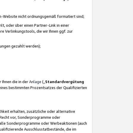
azon-Website nicht ordnungsgemäß formatiert sind;
, oder über einen Partner-Link in einer
e Verlinkungstools, die wir Ihnen ggf. zur
ütungen gezahlt werden);
 Ihnen die in der
Anlage
(„
Standardvergütung
ines bestimmten Prozentsatzes der Qualifizierten
eit erhalten, zusätzliche oder alternative
as Recht vor, Sonderprogramme oder
für alle Sonderprogramme oder Werbeaktionen (auch
lifizierende Ausschlusstatbestände, die im