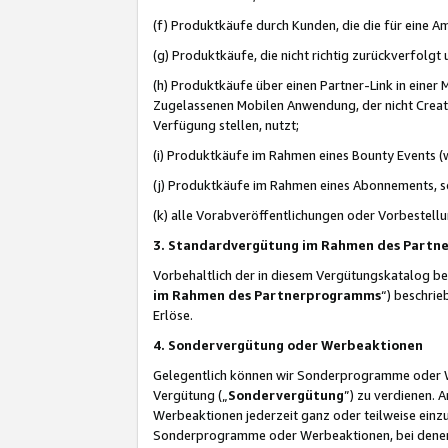
(f) Produktkäufe durch Kunden, die die für eine
(g) Produktkäufe, die nicht richtig zurückverfolg
(h) Produktkäufe über einen Partner-Link in einer
Zugelassenen Mobilen Anwendung, der nicht Creator
Verfügung stellen, nutzt;
(i) Produktkäufe im Rahmen eines Bounty Events (w
(j) Produktkäufe im Rahmen eines Abonnements, so
(k) alle Vorabveröffentlichungen oder Vorbestellu
3. Standardvergütung im Rahmen des Part
Vorbehaltlich der in diesem Vergütungskatalog b
im Rahmen des Partnerprogramms
“) beschri
Erlöse.
4. Sondervergütung oder Werbeaktionen
Gelegentlich können wir Sonderprogramme oder Wer
Vergütung („
Sondervergütung
”) zu verdienen. 
Werbeaktionen jederzeit ganz oder teilweise einz
Sonderprogramme oder Werbeaktionen, bei denen e