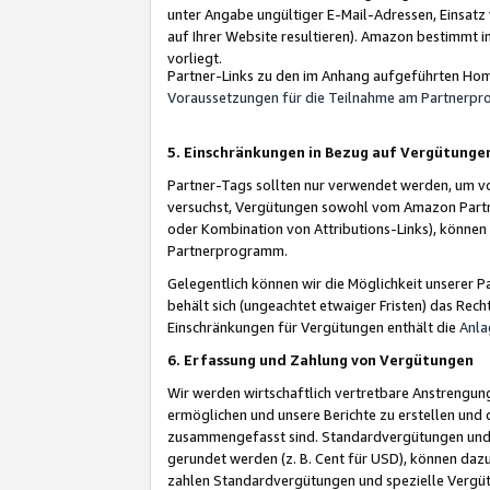
unter Angabe ungültiger E-Mail-Adressen, Einsatz
auf Ihrer Website resultieren). Amazon bestimmt i
vorliegt.
Partner-Links zu den im Anhang aufgeführten Hom
Voraussetzungen für die Teilnahme am Partnerp
5. Einschränkungen in Bezug auf Vergütunge
Partner-Tags sollten nur verwendet werden, um von 
versuchst, Vergütungen sowohl vom Amazon Partn
oder Kombination von Attributions-Links), könne
Partnerprogramm.
Gelegentlich können wir die Möglichkeit unsere
behält sich (ungeachtet etwaiger Fristen) das Rec
Einschränkungen für Vergütungen enthält die
Anla
6. Erfassung und Zahlung von Vergütungen
Wir werden wirtschaftlich vertretbare Anstrengu
ermöglichen und unsere Berichte zu erstellen und 
zusammengefasst sind. Standardvergütungen und s
gerundet werden (z. B. Cent für USD), können dazu
zahlen Standardvergütungen und spezielle Vergüt