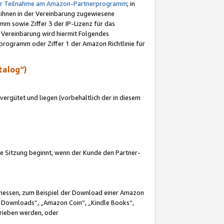
ur Teilnahme am Amazon-Partnerprogramm
; in
 ihnen in der Vereinbarung zugewiesene
m sowie Ziffer 3 der IP-Lizenz für das
 Vereinbarung wird hiermit Folgendes
programm oder Ziffer 1 der Amazon Richtlinie für
talog“)
ergütet und liegen (vorbehaltlich der in diesem
i die Sitzung beginnt, wenn der Kunde den Partner-
Ermessen, zum Beispiel der Download einer Amazon
 Downloads“, „Amazon Coin“, „Kindle Books“,
trieben werden, oder