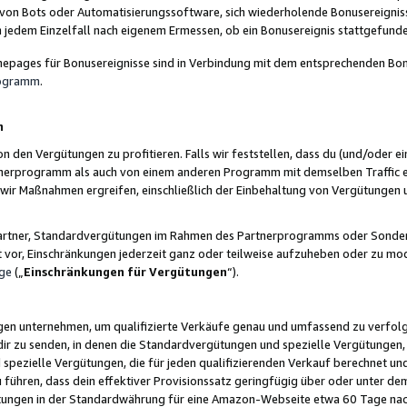
 von Bots oder Automatisierungssoftware, sich wiederholende Bonusereignisse
n jedem Einzelfall nach eigenem Ermessen, ob ein Bonusereignis stattgefund
epages für Bonusereignisse sind in Verbindung mit dem entsprechenden Bonu
rogramm
.
n
den Vergütungen zu profitieren. Falls wir feststellen, dass du (und/oder ein
erprogramm als auch von einem anderen Programm mit demselben Traffic ei
n wir Maßnahmen ergreifen, einschließlich der Einbehaltung von Vergütunge
r Partner, Standardvergütungen im Rahmen des Partnerprogramms oder Sonde
ht vor, Einschränkungen jederzeit ganz oder teilweise aufzuheben oder zu mod
ge
(„
Einschränkungen für Vergütungen
“).
ngen unternehmen, um qualifizierte Verkäufe genau und umfassend zu verfol
dir zu senden, in denen die Standardvergütungen und spezielle Vergütungen, 
pezielle Vergütungen, die für jeden qualifizierenden Verkauf berechnet un
 führen, dass dein effektiver Provisionssatz geringfügig über oder unter dem
ungen in der Standardwährung für eine Amazon-Webseite etwa 60 Tage nach