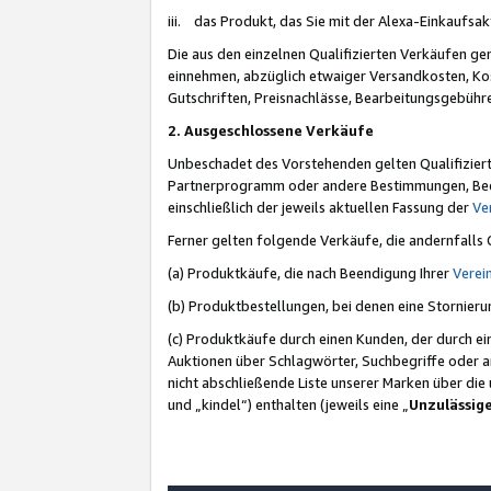
iii. das Produkt, das Sie mit der Alexa-Einkaufsa
Die aus den einzelnen Qualifizierten Verkäufen gen
einnehmen, abzüglich etwaiger Versandkosten, Ko
Gutschriften, Preisnachlässe, Bearbeitungsgebühr
2. Ausgeschlossene Verkäufe
Unbeschadet des Vorstehenden gelten Qualifiziert
Partnerprogramm oder andere Bestimmungen, Beding
einschließlich der jeweils aktuellen Fassung der
Ve
Ferner gelten folgende Verkäufe, die andernfalls
(a) Produktkäufe, die nach Beendigung Ihrer
Verei
(b) Produktbestellungen, bei denen eine Stornier
(c) Produktkäufe durch einen Kunden, der durch e
Auktionen über Schlagwörter, Suchbegriffe oder a
nicht abschließende Liste unserer Marken über di
und „kindel“) enthalten (jeweils eine „
Unzulässig