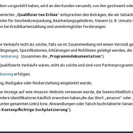
ktion vorgestellt haben, wird an den Kunden versandt, von ihm gestreamt od
erierten „
Qualifizierten Erlöse
“ entsprechen den Beträgen, die wir tatsäch
sten für Geschenkverpackung, Bearbeitungsgebühren, Steuern (z. B. Umsatz-
en bei Kreditkartenzahlung und uneinbringlicher Forderungen.
e Verkäufe nicht als solche, falls sie im Zusammenhang mit einem Verstoß 
ungen, Spezifikationen, Erklärungen und Richtlinien getätigt werden, die 
reinbarung
(zusammen die „
Programmdokumentation
“).
 Qualifizierte Verkäufe wären, nicht als solche und sind vom Partnerprogra
nbarung
erfolgen;
ung, Rückgabe oder Rückerstattung eingeleitet wurde;
ine Anzeige auf eine Amazon-Website verwiesen wurde, die Sieeinschließlich
ndere Identifikatoren käuflich erworben haben,die das Wort „amazon“ oder 
e unten genannten Links) bzw. Abwandlungen oder falsch buchstabierte Varia
e Kostenpflichtige Suchplatzierung
”);