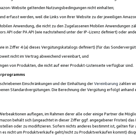
 Amazon-Website geltenden Nutzungsbedingungen nicht einhalten;
t und erfasst werden, weil die Links von Ihrer Website zu der jeweiligen Am
 Mobilen Anwendung, die nicht zu den Zugelassenen Mobilen Anwendungen zählt
s API oder PA API (wie nachstehend unter der IP-Lizenz definiert) oder ander
ie in Ziffer 4 (a) dieses Vergütungskatalogs definiert) (für das Sonderverg
weit nicht im Vertrag abweichend vereinbart, und
ngen von Produkten, die nicht auf einer Produkt-Listenseite verfügbar sind.
nerprogramms
eschriebenen Einschränkungen und der Einhaltung der
Vereinbarung
zahlen wir
ebenen Standardvergütungen. Die Berechnung der Vergütung erfolgt anhand e
beaktionen auflegen, im Rahmen derer alle oder einige Partner die Möglichk
Amazon behält sich (ungeachtet in dieser Ziffer ggf. angegebener Fristen) d
ustellen oder zu modifizieren. Sofern nichts anderes bestimmt ist, gelten 
s nicht um Produktverkäufe geht/nicht zu Produktverkäufen kommt) disqua