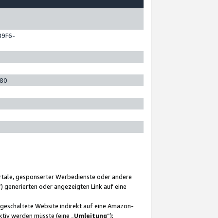
89F6-
280
ortale, gesponserter Werbedienste oder andere
“) generierten oder angezeigten Link auf eine
ngeschaltete Website indirekt auf eine Amazon-
ktiv werden müsste (eine „
Umleitung
“);