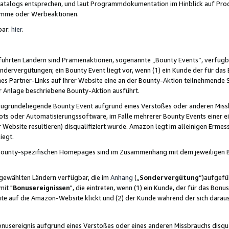
skatalogs entsprechen, und laut Programmdokumentation im Hinblick auf Pr
amme oder Werbeaktionen.
bar:
hier
.
führten Ländern sind Prämienaktionen, sogenannte „Bounty Events“, verfügb
Sondervergütungen; ein Bounty Event liegt vor, wenn (1) ein Kunde der für da
nes Partner-Links auf Ihrer Website eine an der Bounty-Aktion teilnehmende 
er Anlage beschriebene Bounty-Aktion ausführt.
ugrundeliegende Bounty Event aufgrund eines Verstoßes oder anderen Miss
ots oder Automatisierungssoftware, im Falle mehrerer Bounty Events einer e
r Website resultieren) disqualifiziert wurde. Amazon legt im alleinigen Ermess
iegt.
n Bounty-spezifischen Homepages sind im Zusammenhang mit dem jeweiligen
sgewählten Ländern verfügbar, die im
Anhang
(„
Sondervergütung
“)aufgefüh
it "
Bonusereignissen
", die eintreten, wenn (1) ein Kunde, der für das Bon
bsite auf die Amazon-Website klickt und (2) der Kunde während der sich dar
usereignis aufgrund eines Verstoßes oder eines anderen Missbrauchs disqua