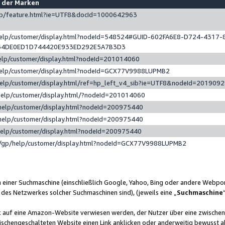
e der Marken
gp/feature.html?ie=UTF8&docId=1000642963
help/customer/display.html?nodeId=548524#GUID-602FA6E8-D724-4317-
64DE0ED1D744420E933ED292E5A7B3D3
elp/customer/display.html?nodeId=201014060
help/customer/display.html?nodeId=GCX77V9988LUPMB2
help/customer/display.html/ref=hp_left_v4_sib?ie=UTF8&nodeId=201909
help/customer/display.html/?nodeId=201014060
help/customer/display.html?nodeId=200975440
help/customer/display.html?nodeId=200975440
help/customer/display.html?nodeId=200975440
/gp/help/customer/display.html?nodeId=GCX77V9988LUPMB2
n einer Suchmaschine (einschließlich Google, Yahoo, Bing oder andere Webp
 des Netzwerkes solcher Suchmaschinen sind), (jeweils eine „
Suchmaschine
nk auf eine Amazon-Website verwiesen werden, der Nutzer über eine zwische
ischengeschalteten Website einen Link anklicken oder anderweitig bewusst a