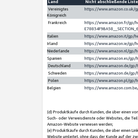
Land
Nicht abschließende List
Vereinigtes
https://www.amazon.co.uk/
Königreich
Frankreich
https://www.amazon.fr/gp/
E78834F9BA58__SECTION_
Italien
https://www.amazon.it/gp/h
Irland
https://www.amazon.ie/gp/
Niederlande
https://www.amazon.nl/gp/
Spanien
https://www.amazon.es/gp/
Deutschland
https://www.amazon.de/gp/
Schweden
https://www.amazon.de/gp/
Polen
https://www.amazon.pl/gp/
Belgien
https://www.amazon.com.be
(d) Produktkäufe durch Kunden, die über einen vo
Such- oder Verweisdienste oder Websites, die Teil
Amazon-Website verwiesen werden;
(e) Produktkäufe durch Kunden, die über einen Li
Website umleitet, ohne dass der Kunde auf der zw