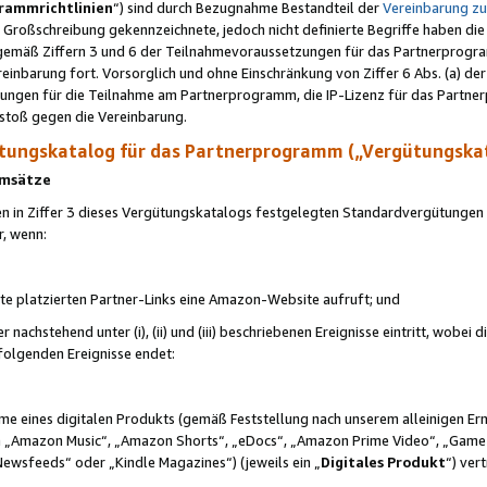
rammrichtlinien
“) sind durch Bezugnahme Bestandteil der
Vereinbarung z
Großschreibung gekennzeichnete, jedoch nicht definierte Begriffe haben die
 gemäß Ziffern 3 und 6 der Teilnahmevoraussetzungen für das Partnerprogram
nbarung fort. Vorsorglich und ohne Einschränkung von Ziffer 6 Abs. (a) der
ungen für die Teilnahme am Partnerprogramm, die IP-Lizenz für das Partner
rstoß gegen die Vereinbarung.
ungskatalog für das Partnerprogramm („Vergütungska
 Umsätze
n in Ziffer 3 dieses Vergütungskatalogs festgelegten Standardvergütungen v
r, wenn:
ite platzierten Partner-Links eine Amazon-Website aufruft; und
r nachstehend unter (i), (ii) und (iii) beschriebenen Ereignisse eintritt, wobe
 folgenden Ereignisse endet:
hme eines digitalen Produkts (gemäß Feststellung nach unserem alleinigen 
 „Amazon Music“, „Amazon Shorts“, „eDocs“, „Amazon Prime Video“, „Game
Newsfeeds“ oder „Kindle Magazines“) (jeweils ein „
Digitales Produkt
“) ver