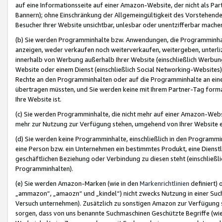
auf eine Informationsseite auf einer Amazon-Website, der nicht als Part
Bannern); ohne Einschränkung der Allgemeingültigkeit des Vorstehende
Besucher Ihrer Website unsichtbar, unlesbar oder unentzifferbar mache
(b) Sie werden Programminhalte bzw. Anwendungen, die Programminhalt
anzeigen, weder verkaufen noch weiterverkaufen, weitergeben, unterli
innerhalb von Werbung außerhalb Ihrer Website (einschließlich Werbun
Website oder einem Dienst (einschließlich Social Networking-Website
Rechte an den Programminhalten oder auf die Programminhalte an eine a
übertragen müssten, und Sie werden keine mit Ihrem Partner-Tag formati
Ihre Website ist.
(c) Sie werden Programminhalte, die nicht mehr auf einer Amazon-Websit
mehr zur Nutzung zur Verfügung stehen, umgehend von Ihrer Website e
(d) Sie werden keine Programminhalte, einschließlich in den Programmin
eine Person bzw. ein Unternehmen ein bestimmtes Produkt, eine Dienstle
geschäftlichen Beziehung oder Verbindung zu diesen steht (einschließli
Programminhalten).
(e) Sie werden Amazon-Marken (wie in den
Markenrichtlinien
definiert) 
„ammazon“, „amaozn“ und „kindel“) nicht zwecks Nutzung in einer Suc
Versuch unternehmen). Zusätzlich zu sonstigen Amazon zur Verfügung 
sorgen, dass von uns benannte Suchmaschinen Geschützte Begriffe (wie 