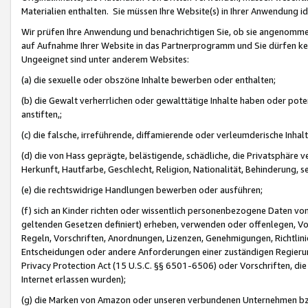
Materialien enthalten. Sie müssen Ihre Website(s) in Ihrer Anwendung ide
Wir prüfen Ihre Anwendung und benachrichtigen Sie, ob sie angenommen
auf Aufnahme Ihrer Website in das Partnerprogramm und Sie dürfen kei
Ungeeignet sind unter anderem Websites:
(a) die sexuelle oder obszöne Inhalte bewerben oder enthalten;
(b) die Gewalt verherrlichen oder gewalttätige Inhalte haben oder pot
anstiften,;
(c) die falsche, irreführende, diffamierende oder verleumderische Inha
(d) die von Hass geprägte, belästigende, schädliche, die Privatsphäre v
Herkunft, Hautfarbe, Geschlecht, Religion, Nationalität, Behinderung, 
(e) die rechtswidrige Handlungen bewerben oder ausführen;
(f) sich an Kinder richten oder wissentlich personenbezogene Daten vo
geltenden Gesetzen definiert) erheben, verwenden oder offenlegen, Vo
Regeln, Vorschriften, Anordnungen, Lizenzen, Genehmigungen, Richtlini
Entscheidungen oder andere Anforderungen einer zuständigen Regierung
Privacy Protection Act (15 U.S.C. §§ 6501-6506) oder Vorschriften, di
Internet erlassen wurden);
(g) die Marken von Amazon oder unseren verbundenen Unternehmen b