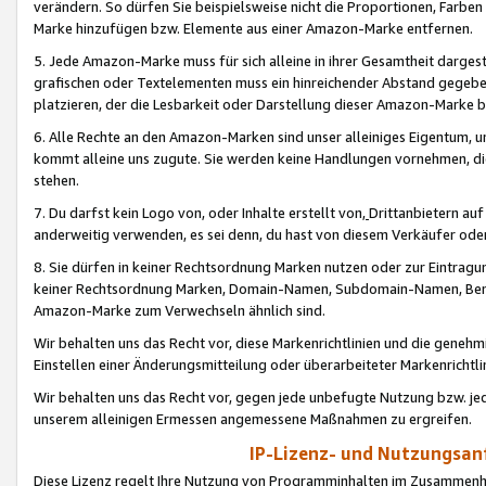
verändern. So dürfen Sie beispielsweise nicht die Proportionen, Farb
Marke hinzufügen bzw. Elemente aus einer Amazon-Marke entfernen.
5. Jede Amazon-Marke muss für sich alleine in ihrer Gesamtheit darge
grafischen oder Textelementen muss ein hinreichender Abstand gegebe
platzieren, der die Lesbarkeit oder Darstellung dieser Amazon-Marke b
6. Alle Rechte an den Amazon-Marken sind unser alleiniges Eigentum, 
kommt alleine uns zugute. Sie werden keine Handlungen vornehmen, 
stehen.
7. Du darfst kein Logo von, oder Inhalte erstellt von,
Drittanbietern au
anderweitig verwenden, es sei denn, du hast von diesem Verkäufer oder
8. Sie dürfen in keiner Rechtsordnung Marken nutzen oder zur Eintragu
keiner Rechtsordnung Marken, Domain-Namen, Subdomain-Namen, Benu
Amazon-Marke zum Verwechseln ähnlich sind.
Wir behalten uns das Recht vor, diese Markenrichtlinien und die gene
Einstellen einer Änderungsmitteilung oder überarbeiteter Markenricht
Wir behalten uns das Recht vor, gegen jede unbefugte Nutzung bzw. jede 
unserem alleinigen Ermessen angemessene Maßnahmen zu ergreifen.
IP-Lizenz- und Nutzungsan
Diese Lizenz regelt Ihre Nutzung von Programminhalten im Zusammen