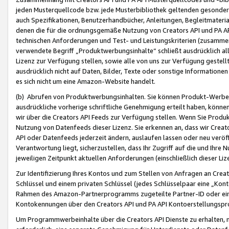
jeden Musterquellcode bzw. jede Musterbibliothek geltenden gesonder
auch Spezifikationen, Benutzerhandbücher, Anleitungen, Begleitmaterial
denen die für die ordnungsgemäße Nutzung von Creators API und PA A
technischen Anforderungen und Test- und Leistungskriterien (zusammen
verwendete Begriff „Produktwerbungsinhalte“ schließt ausdrücklich al
Lizenz zur Verfügung stellen, sowie alle von uns zur Verfügung gestel
ausdrücklich nicht auf Daten, Bilder, Texte oder sonstige Informatione
es sich nicht um eine Amazon-Website handelt.
(b) Abrufen von Produktwerbungsinhalten. Sie können Produkt-Werbein
ausdrückliche vorherige schriftliche Genehmigung erteilt haben, könn
wir über die Creators API Feeds zur Verfügung stellen. Wenn Sie Produk
Nutzung von Datenfeeds dieser Lizenz. Sie erkennen an, dass wir Creat
API oder Datenfeeds jederzeit ändern, auslaufen lassen oder neu veröffe
Verantwortung liegt, sicherzustellen, dass Ihr Zugriff auf die und Ihr
jeweiligen Zeitpunkt aktuellen Anforderungen (einschließlich dieser Liz
Zur Identifizierung Ihres Kontos und zum Stellen von Anfragen an Crea
Schlüssel und einem privaten Schlüssel (jedes Schlüsselpaar eine „Kon
Rahmen des Amazon-Partnerprogramms zugeteilte Partner-ID oder ein
Kontokennungen über den Creators API und PA API Kontoerstellungspro
Um Programmwerbeinhalte über die Creators API Dienste zu erhalten, m