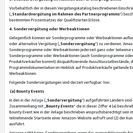
Vorbehaltlich der in diesem Vergütungskatalog beschriebenen Einschr
(„
Standardvergütung im Rahmen des Partnerprogramms
“) besc
bestimmten Prozentsatzes der Qualifizierten Erlöse.
4. Sondervergütung oder Werbeaktionen
Gelegentlich können wir Sonderprogramme oder Werbeaktionen auflegen,
oder alternative Vergütung („
Sondervergütung
”) zu verdienen. Amazo
Sonderprogramme oder Werbeaktionen jederzeit ganz oder teilweise einz
Sonderprogramme oder Werbeaktionen (auch Sonderprogramme oder We
Produktverkäufen kommt) disqualifizierende Ausschlusstatbestände, di
Programmdokumentation im Hinblick auf Produktverkäufe geltende E
Werbeaktionen.
Folgende Sondervergütungen sind derzeit verfügbar:
hier
.
(a) Bounty Events
In den in der
Anlage
(„
Sondervergütung
“) aufgeführten Ländern sind
Zusammenhang mit „
Bounty Events
“ die in dieser Ziffer 4 (a) besch
Bounty Event wie in der Anlage beschrieben anspruchsberechtigt sein mu
teilnehmende Startseite einer Amazon-Website aufruft und (2) der Kun
ausführt.
Amazon zahlt keine Sondervergütung, wenn das zugrundeliegende Boun