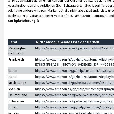
(c) Produktkäufe durch einen Kunden, der durch eine Anzeige auf eine 
Ausschreibungen und Auktionen über Schlagwörter, Suchbegriffe oder 
oder eine andere Amazon-Marke (vgl. die nicht abschließende Liste un
buchstabierte Varianten dieser Wörter (z. B. „ammazon“, „amaozn“ und „
Suchplatzierung
”);
Land
Nicht abschließende Liste der Marken
Vereinigtes
https://www.amazon.co.uk/gp/feature.html?ie=U
Königreich
Frankreich
https://www.amazon.fr/gp/help/customer/displa
E78834F9BA58__SECTION_64DE0ED1D744420E9
Italien
https://www.amazon.it/gp/help/customer/display
Irland
https://www.amazon.ie/gp/help/customer/displa
Niederlande
https://www.amazon.nl/gp/help/customer/display
Spanien
https://www.amazon.es/gp/help/customer/display
Deutschland
https://www.amazon.de/gp/help/customer/displa
Schweden
https://www.amazon.de/gp/help/customer/displa
Polen
https://www.amazon.pl/gp/help/customer/display
Belgien
https://www.amazon.com.be/gp/help/customer/d