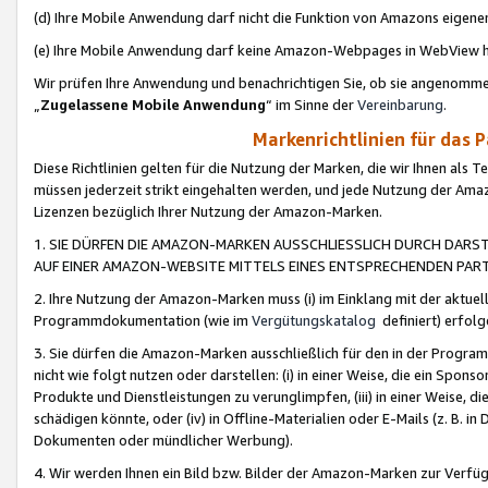
(d) Ihre Mobile Anwendung darf nicht die Funktion von Amazons eige
(e) Ihre Mobile Anwendung darf keine Amazon-Webpages in WebView 
Wir prüfen Ihre Anwendung und benachrichtigen Sie, ob sie angenomm
„
Zugelassene Mobile Anwendung
“ im Sinne der
Vereinbarung
.
Markenrichtlinien für das 
Diese Richtlinien gelten für die Nutzung der Marken, die wir Ihnen als 
müssen jederzeit strikt eingehalten werden, und jede Nutzung der Ama
Lizenzen bezüglich Ihrer Nutzung der Amazon-Marken.
1. SIE DÜRFEN DIE AMAZON-MARKEN AUSSCHLIESSLICH DURCH DARS
AUF EINER AMAZON-WEBSITE MITTELS EINES ENTSPRECHENDEN PART
2. Ihre Nutzung der Amazon-Marken muss (i) im Einklang mit der aktuells
Programmdokumentation (wie im
Vergütungskatalog
definiert) erfolg
3. Sie dürfen die Amazon-Marken ausschließlich für den in der Progr
nicht wie folgt nutzen oder darstellen: (i) in einer Weise, die ein Spo
Produkte und Dienstleistungen zu verunglimpfen, (iii) in einer Weise
schädigen könnte, oder (iv) in Offline-Materialien oder E-Mails (z. B.
Dokumenten oder mündlicher Werbung).
4. Wir werden Ihnen ein Bild bzw. Bilder der Amazon-Marken zur Verfüg