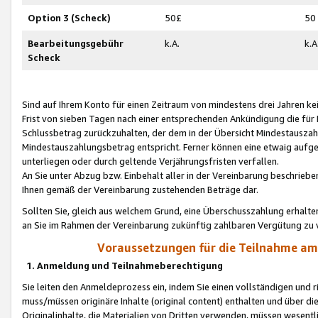
Option 3 (Scheck)
50£
50
Bearbeitungsgebühr
k.A.
k.A
Scheck
Sind auf Ihrem Konto für einen Zeitraum von mindestens drei Jahren kein
Frist von sieben Tagen nach einer entsprechenden Ankündigung die für
Schlussbetrag zurückzuhalten, der dem in der Übersicht Mindestausz
Mindestauszahlungsbetrag entspricht. Ferner können eine etwaig aufg
unterliegen oder durch geltende Verjährungsfristen verfallen.
An Sie unter Abzug bzw. Einbehalt aller in der Vereinbarung beschrieb
Ihnen gemäß der Vereinbarung zustehenden Beträge dar.
Sollten Sie, gleich aus welchem Grund, eine Überschusszahlung erhalte
an Sie im Rahmen der Vereinbarung zukünftig zahlbaren Vergütung zu 
Voraussetzungen für die Teilnahme a
1. Anmeldung und Teilnahmeberechtigung
Sie leiten den Anmeldeprozess ein, indem Sie einen vollständigen und 
muss/müssen originäre Inhalte (original content) enthalten und über d
Originalinhalte, die Materialien von Dritten verwenden, müssen wese