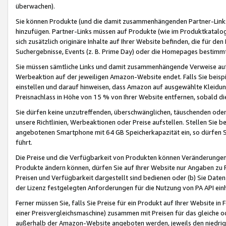
überwachen).
Sie können Produkte (und die damit zusammenhängenden Partner-Links)
hinzufügen. Partner-Links müssen auf Produkte (wie im Produktkatalog de
sich zusätzlich originäre Inhalte auf Ihrer Website befinden, die für 
Suchergebnisse, Events (z. B. Prime Day) oder die Homepages bestimmte
Sie müssen sämtliche Links und damit zusammenhängende Verweise auf z
Werbeaktion auf der jeweiligen Amazon-Website endet. Falls Sie beisp
einstellen und darauf hinweisen, dass Amazon auf ausgewählte Kleidun
Preisnachlass in Höhe von 15 % von Ihrer Website entfernen, sobald di
Sie dürfen keine unzutreffenden, überschwänglichen, täuschenden od
unsere Richtlinien, Werbeaktionen oder Preise aufstellen. Stellen Sie 
angebotenen Smartphone mit 64 GB Speicherkapazität ein, so dürfen S
führt.
Die Preise und die Verfügbarkeit von Produkten können Veränderungen 
Produkte ändern können, dürfen Sie auf Ihrer Website nur Angaben zu P
Preisen und Verfügbarkeit dargestellt sind bedienen oder (b) Sie Daten
der Lizenz festgelegten Anforderungen für die Nutzung von PA API einh
Ferner müssen Sie, falls Sie Preise für ein Produkt auf Ihrer Website in 
einer Preisvergleichsmaschine) zusammen mit Preisen für das gleiche o
außerhalb der Amazon-Website angeboten werden, jeweils den niedrigst