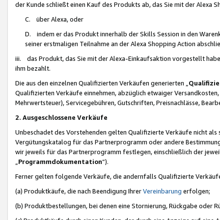
der Kunde schließt einen Kauf des Produkts ab, das Sie mit der Alexa 
C. über Alexa, oder
D. indem er das Produkt innerhalb der Skills Session in den Waren
seiner erstmaligen Teilnahme an der Alexa Shopping Action abschlie
iii. das Produkt, das Sie mit der Alexa-Einkaufsaktion vorgestellt ha
ihm bezahlt.
Die aus den einzelnen Qualifizierten Verkäufen generierten „
Qualifizi
Qualifizierten Verkäufe einnehmen, abzüglich etwaiger Versandkosten
Mehrwertsteuer), Servicegebühren, Gutschriften, Preisnachlässe, Bear
2. Ausgeschlossene Verkäufe
Unbeschadet des Vorstehenden gelten Qualifizierte Verkäufe nicht als
Vergütungskatalog für das Partnerprogramm oder andere Bestimmungen,
wir jeweils für das Partnerprogramm festlegen, einschließlich der jewe
„
Programmdokumentation
“).
Ferner gelten folgende Verkäufe, die andernfalls Qualifizierte Verkä
(a) Produktkäufe, die nach Beendigung Ihrer
Vereinbarung
erfolgen;
(b) Produktbestellungen, bei denen eine Stornierung, Rückgabe oder R