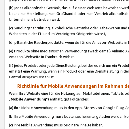
(b) jedes alkoholische Getränk, das auf deiner Webseite beworben wird
Lizenz zur Herstellung, zum Großhandel oder zum Vertrieb alkoholisch
Unternehmens betrieben wird,
(c) Säuglingsnahruhrung, alkoholische Getränke oder Tabakwaren und E
Webseiten in der EU und im Vereinigten Königreich wirbst,
(d) pflanzliche Raucherprodukte, wenn du für die Amazon-Webseite in B
(e) Produkte ohne medizinischen Verwendungszweck gemäß Anhang XVI 
Amazon-Webseite in Frankreich wirbst,
(f) jedes Produkt oder jede Dienstleistung, bei der es sich um ein Prod
erhältst eine Warnung, wenn ein Produkt oder eine Dienstleistung in de
Central ausgeschlossen ist.
Richtlinie für Mobile Anwendungen im Rahmen de
Wenn Ihre Website eine für die Nutzung auf Mobiltelefonen, Tablets 
„
Mobile Anwendung
“) enthält, gilt Folgendes:
(a) Ihre Mobile Anwendung muss in den App-Stores von Google Play, A
(b) Ihre Mobile Anwendung muss kostenlos heruntergeladen werden könn
(c) Ihre Mobile Anwendung muss originäre Inhalte haben,