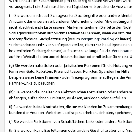
Werbeinhalte im Zusammenhang mit Suchergebnissen verwendet werden,
vorausgesetzt die Suchmaschine verfügt über entsprechende Ausschlu
(f) Sie werden nicht auf Schlagwörter, Suchbegriffe oder andere Ident
Amazon oder unseren verbundenen Unternehmen oder Abwandlungen bzw
nicht abschließende Liste unserer Marken entnehmen Sie bitte der Nich
Schlagwortauktionen auf Suchmaschinen teilnehmen, wenn die sich da
Kostenpflichtige Suchplatzierung (wie im
Vergütungskatalog
definiert
Suchmaschinen Links zur Verfügung stellen, damit Sie bei allgemeinen I
kostenfreien Suchergebnissen) auftauchen, solange Sie die
Vereinbaru
auf Ihre Website leiten und nicht unmittelbar oder mittelbar über eine
(g) Sie werden natürlichen oder juristischen Personen für die Nutzung 
Form von Geld, Rabatten, Preisnachlässen, Punkten, Spenden für Hilfs
beispielsweise keine Prämien- oder Treueprogramme auflegen, die Anrei
Partner-Links zu besuchen.
(h) Sie werden die Inhalte von elektronischen Formularen oder anderem M
abfangen, aufzeichnen, umleiten, auslesen, auslegen oder ausfüllen.
(i) Sie werden keine Kontodaten, die unsere Kunden im Zusammenhang 
Kunden der Amazon-Websites), abfragen, erheben, einholen, speichern,
(j) Sie werden Funktionen von Schaltflächen, Links oder andere Funkti
(k) Sie werden keine Bestellungen oder andere Geschäfte über eine Ama