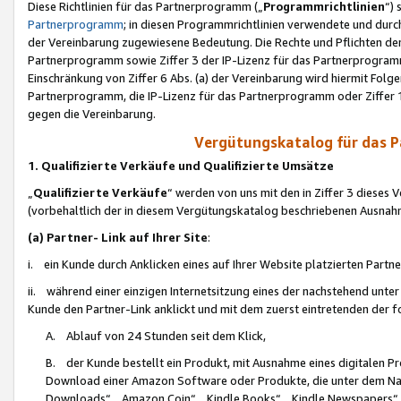
Diese Richtlinien für das Partnerprogramm („
Programmrichtlinien
“)
Partnerprogramm
; in diesen Programmrichtlinien verwendete und durch
der Vereinbarung zugewiesene Bedeutung. Die Rechte und Pflichten de
Partnerprogramm sowie Ziffer 3 der IP-Lizenz für das Partnerprogram
Einschränkung von Ziffer 6 Abs. (a) der Vereinbarung wird hiermit Fol
Partnerprogramm, die IP-Lizenz für das Partnerprogramm oder Ziffer 1
gegen die Vereinbarung.
Vergütungskatalog für das 
1. Qualifizierte Verkäufe und Qualifizierte Umsätze
„
Qualifizierte Verkäufe
“ werden von uns mit den in Ziffer 3 diese
(vorbehaltlich der in diesem Vergütungskatalog beschriebenen Ausnah
(a) Partner- Link auf Ihrer Site
:
i. ein Kunde durch Anklicken eines auf Ihrer Website platzierten Part
ii. während einer einzigen Internetsitzung eines der nachstehend unter (i)
Kunde den Partner-Link anklickt und mit dem zuerst eintretenden der f
A. Ablauf von 24 Stunden seit dem Klick,
B. der Kunde bestellt ein Produkt, mit Ausnahme eines digitalen P
Download einer Amazon Software oder Produkte, die unter dem N
Downloads“, „Amazon Coin“, „Kindle Books“, „Kindle Newspapers“, „