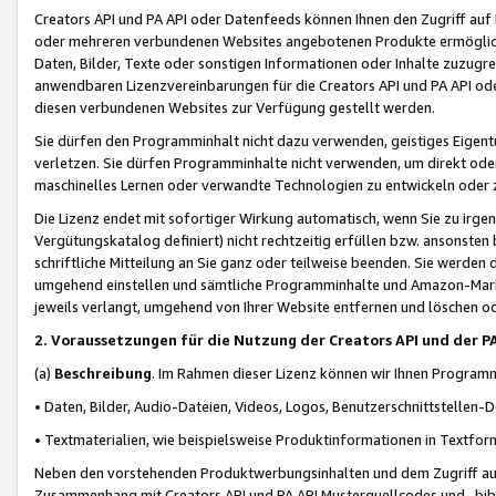
Creators API und PA API oder Datenfeeds können Ihnen den Zugriff auf D
oder mehreren verbundenen Websites angebotenen Produkte ermögliche
Daten, Bilder, Texte oder sonstigen Informationen oder Inhalte zuzugre
anwendbaren Lizenzvereinbarungen für die Creators API und PA API od
diesen verbundenen Websites zur Verfügung gestellt werden.
Sie dürfen den Programminhalt nicht dazu verwenden, geistiges Eigent
verletzen. Sie dürfen Programminhalte nicht verwenden, um direkt ode
maschinelles Lernen oder verwandte Technologien zu entwickeln oder zu
Die Lizenz endet mit sofortiger Wirkung automatisch, wenn Sie zu irg
Vergütungskatalog definiert) nicht rechtzeitig erfüllen bzw. ansonsten
schriftliche Mitteilung an Sie ganz oder teilweise beenden. Sie werden
umgehend einstellen und sämtliche Programminhalte und Amazon-Marke
jeweils verlangt, umgehend von Ihrer Website entfernen und löschen od
2. Voraussetzungen für die Nutzung der Creators API und der P
(a)
Beschreibung
. Im Rahmen dieser Lizenz können wir Ihnen Programmi
• Daten, Bilder, Audio-Dateien, Videos, Logos, Benutzerschnittstellen-
• Textmaterialien, wie beispielsweise Produktinformationen in Textfor
Neben den vorstehenden Produktwerbungsinhalten und dem Zugriff auf 
Zusammenhang mit Creators API und PA API Musterquellcodes und -bibli