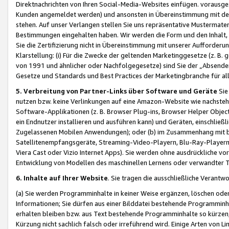
Direktnachrichten von Ihren Social-Media-Websites einfügen. vorausg
Kunden angemeldet werden) und ansonsten in Übereinstimmung mit der
stehen. Auf unser Verlangen stellen Sie uns repräsentative Mustermater
Bestimmungen eingehalten haben. Wir werden die Form und den Inhalt, di
Sie die Zertifizierung nicht in Übereinstimmung mit unserer Aufforderu
Klarstellung: (i) Für die Zwecke der geltenden Marketinggesetze (z. 
von 1991 und ähnlicher oder Nachfolgegesetze) sind Sie der „Absender“ j
Gesetze und Standards und Best Practices der Marketingbranche für 
5. Verbreitung von Partner-Links über Software und Geräte
Sie
nutzen bzw. keine Verlinkungen auf eine Amazon-Website wie nachsteh
Software-Applikationen (z. B. Browser Plug-ins, Browser Helper Objec
ein Endnutzer installieren und ausführen kann) und Geräten, einschlie
Zugelassenen Mobilen Anwendungen); oder (b) im Zusammenhang mit bzw.
Satellitenempfangsgeräte, Streaming-Video-Playern, Blu-Ray-Playern 
Viera Cast oder Vizio Internet Apps). Sie werden ohne ausdrückliche v
Entwicklung von Modellen des maschinellen Lernens oder verwandter 
6. Inhalte auf Ihrer Website
. Sie tragen die ausschließliche Verantwo
(a) Sie werden Programminhalte in keiner Weise ergänzen, löschen oder
Informationen; Sie dürfen aus einer Bilddatei bestehende Programminhal
erhalten bleiben bzw. aus Text bestehende Programminhalte so kürzen, 
Kürzung nicht sachlich falsch oder irreführend wird. Einige Arten von L