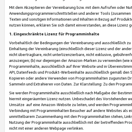
Mit dem Akzeptieren der Vereinbarung bzw. mit dem Aufrufen oder Nutz
Anwendungsprogrammierschnittstellen und anderer Tools (zusammen die
Texten und sonstigen Informationen und Inhalten in Bezug auf Produkte
nutzen können, erklären Sie sich damit einverstanden, an diese Lizenz 
1. Eingeschränkte Lizenz für Programminhalte
Vorbehaltlich der Bedingungen der Vereinbarung und ausschließlich z
Einhaltung der Vereinbarung (einschließlich dieser Lizenz und der ande
nicht übertragbare, nicht unterlizenzierbare, nicht exklusive, gebühren
anzuzeigen; (b) nur diejenigen der Amazon-Marken zu verwenden (wie in 
Programminhalte, ausschließlich auf Ihrer Website und in Übereinstimmu
API, Datenfeeds und Produkt-Werbeinhalte ausschließlich gemäß den Spe
Kopieren oder andere Verwenden von Programminhalten zugunsten Dri
Sammeln und Extrahieren von Daten. Zur Klarstellung: Zu den Program
Sie werden Programminhalte ausschließlich nach Maßgabe der Besti
hiermit eingeräumten Lizenz nutzen. Unbeschadet des Vorstehenden we
Umsätze auf eine Amazon-Website zu leiten, und werden Programminhal
Verbindung mit Programminhalten Besucher auf andere Websites als ein
unmittelbarem Zusammenhang mit den Programminhalten stehen, Links z
Nutzung der Programminhalte ausschließlich mit der betreffenden Pr
nicht mit einer anderen Webpage verlinken.