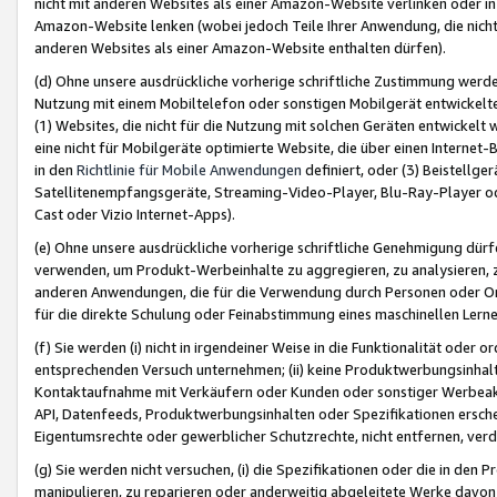
nicht mit anderen Websites als einer Amazon-Website verlinken oder i
Amazon-Website lenken (wobei jedoch Teile Ihrer Anwendung, die nich
anderen Websites als einer Amazon-Website enthalten dürfen).
(d) Ohne unsere ausdrückliche vorherige schriftliche Zustimmung werd
Nutzung mit einem Mobiltelefon oder sonstigen Mobilgerät entwickelt
(1) Websites, die nicht für die Nutzung mit solchen Geräten entwickelt
eine nicht für Mobilgeräte optimierte Website, die über einen Interne
in den
Richtlinie für Mobile Anwendungen
definiert, oder (3) Beistellge
Satellitenempfangsgeräte, Streaming-Video-Player, Blu-Ray-Player ode
Cast oder Vizio Internet-Apps).
(e) Ohne unsere ausdrückliche vorherige schriftliche Genehmigung dürfe
verwenden, um Produkt-Werbeinhalte zu aggregieren, zu analysieren, 
anderen Anwendungen, die für die Verwendung durch Personen oder Or
für die direkte Schulung oder Feinabstimmung eines maschinellen Lern
(f) Sie werden (i) nicht in irgendeiner Weise in die Funktionalität ode
entsprechenden Versuch unternehmen; (ii) keine Produktwerbungsinha
Kontaktaufnahme mit Verkäufern oder Kunden oder sonstiger Werbeaktiv
API, Datenfeeds, Produktwerbungsinhalten oder Spezifikationen erschei
Eigentumsrechte oder gewerblicher Schutzrechte, nicht entfernen, verd
(g) Sie werden nicht versuchen, (i) die Spezifikationen oder die in de
manipulieren, zu reparieren oder anderweitig abgeleitete Werke davon z