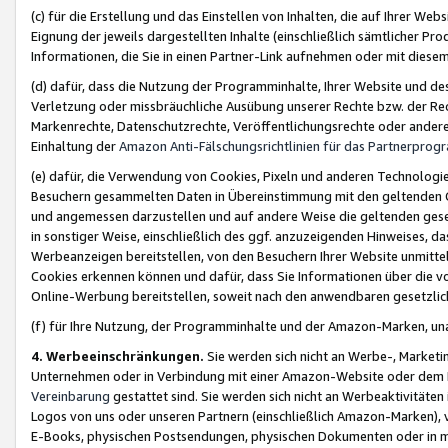
(c) für die Erstellung und das Einstellen von Inhalten, die auf Ihrer We
Eignung der jeweils dargestellten Inhalte (einschließlich sämtlicher 
Informationen, die Sie in einen Partner-Link aufnehmen oder mit diese
(d) dafür, dass die Nutzung der Programminhalte, Ihrer Website und des 
Verletzung oder missbräuchliche Ausübung unserer Rechte bzw. der Recht
Markenrechte, Datenschutzrechte, Veröffentlichungsrechte oder anderer
Einhaltung der
Amazon Anti-Fälschungsrichtlinien für das Partnerpro
(e) dafür, die Verwendung von Cookies, Pixeln und anderen Technologien
Besuchern gesammelten Daten in Übereinstimmung mit den geltenden Ge
und angemessen darzustellen und auf andere Weise die geltenden geset
in sonstiger Weise, einschließlich des ggf. anzuzeigenden Hinweises, d
Werbeanzeigen bereitstellen, von den Besuchern Ihrer Website unmitte
Cookies erkennen können und dafür, dass Sie Informationen über die v
Online-Werbung bereitstellen, soweit nach den anwendbaren gesetzlic
(f) für Ihre Nutzung, der Programminhalte und der Amazon-Marken, u
4. Werbeeinschränkungen.
Sie werden sich nicht an Werbe-, Market
Unternehmen oder in Verbindung mit einer Amazon-Website oder dem Pa
Vereinbarung
gestattet sind. Sie werden sich nicht an Werbeaktivitäten
Logos von uns oder unseren Partnern (einschließlich Amazon-Marken), 
E-Books, physischen Postsendungen, physischen Dokumenten oder in 