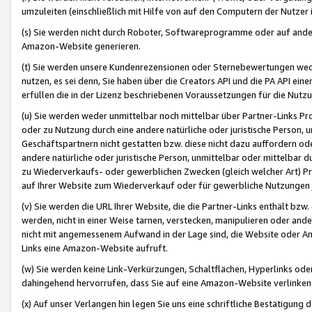
umzuleiten (einschließlich mit Hilfe von auf den Computern der Nutzer i
(s) Sie werden nicht durch Roboter, Softwareprogramme oder auf andere
Amazon-Website generieren.
(t) Sie werden unsere Kundenrezensionen oder Sternebewertungen wed
nutzen, es sei denn, Sie haben über die Creators API und die PA API e
erfüllen die in der Lizenz beschriebenen Voraussetzungen für die Nutzu
(u) Sie werden weder unmittelbar noch mittelbar über Partner-Links P
oder zu Nutzung durch eine andere natürliche oder juristische Person,
Geschäftspartnern nicht gestatten bzw. diese nicht dazu auffordern od
andere natürliche oder juristische Person, unmittelbar oder mittelbar
zu Wiederverkaufs- oder gewerblichen Zwecken (gleich welcher Art) 
auf Ihrer Website zum Wiederverkauf oder für gewerbliche Nutzungen 
(v) Sie werden die URL Ihrer Website, die die Partner-Links enthält b
werden, nicht in einer Weise tarnen, verstecken, manipulieren oder and
nicht mit angemessenem Aufwand in der Lage sind, die Website oder A
Links eine Amazon-Website aufruft.
(w) Sie werden keine Link-Verkürzungen, Schaltflächen, Hyperlinks ode
dahingehend hervorrufen, dass Sie auf eine Amazon-Website verlinken
(x) Auf unser Verlangen hin legen Sie uns eine schriftliche Bestätigung