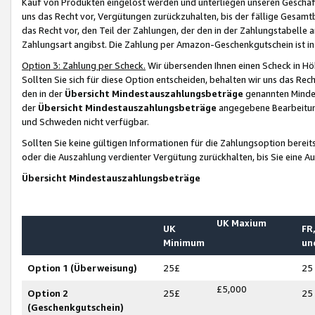
Kauf von Produkten eingelöst werden und unterliegen unseren Geschäf
uns das Recht vor, Vergütungen zurückzuhalten, bis der fällige Gesamt
das Recht vor, den Teil der Zahlungen, der den in der Zahlungstabelle 
Zahlungsart angibst. Die Zahlung per Amazon-Geschenkgutschein ist in
Option 3: Zahlung per Scheck.
Wir übersenden Ihnen einen Scheck in Höh
Sollten Sie sich für diese Option entscheiden, behalten wir uns das Rec
den in der
Übersicht Mindestauszahlungsbeträge
genannten Mindest
der
Übersicht Mindestauszahlungsbeträge
angegebene Bearbeitung
und Schweden nicht verfügbar.
Sollten Sie keine gültigen Informationen für die Zahlungsoption bereit
oder die Auszahlung verdienter Vergütung zurückhalten, bis Sie eine A
Übersicht Mindestauszahlungsbeträge
UK Maxium
UK
FR,
Minimum
un
Option 1 (Überweisung)
25£
25
£5,000
Option 2
25£
25
(Geschenkgutschein)