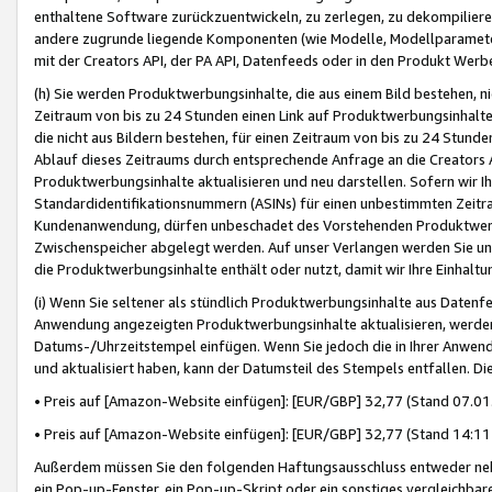
enthaltene Software zurückzuentwickeln, zu zerlegen, zu dekompilier
andere zugrunde liegende Komponenten (wie Modelle, Modellparameter
mit der Creators API, der PA API, Datenfeeds oder in den Produkt Werb
(h) Sie werden Produktwerbungsinhalte, die aus einem Bild bestehen, ni
Zeitraum von bis zu 24 Stunden einen Link auf Produktwerbungsinhalte
die nicht aus Bildern bestehen, für einen Zeitraum von bis zu 24 Stund
Ablauf dieses Zeitraums durch entsprechende Anfrage an die Creators 
Produktwerbungsinhalte aktualisieren und neu darstellen. Sofern wir Ih
Standardidentifikationsnummern (ASINs) für einen unbestimmten Zeitra
Kundenanwendung, dürfen unbeschadet des Vorstehenden Produktwerbu
Zwischenspeicher abgelegt werden. Auf unser Verlangen werden Sie un
die Produktwerbungsinhalte enthält oder nutzt, damit wir Ihre Einhalt
(i) Wenn Sie seltener als stündlich Produktwerbungsinhalte aus Datenfe
Anwendung angezeigten Produktwerbungsinhalte aktualisieren, werden 
Datums-/Uhrzeitstempel einfügen. Wenn Sie jedoch die in Ihrer Anwe
und aktualisiert haben, kann der Datumsteil des Stempels entfallen. Dies
• Preis auf [Amazon-Website einfügen]: [EUR/GBP] 32,77 (Stand 07.01.
• Preis auf [Amazon-Website einfügen]: [EUR/GBP] 32,77 (Stand 14:11 
Außerdem müssen Sie den folgenden Haftungsausschluss entweder neb
ein Pop-up-Fenster, ein Pop-up-Skript oder ein sonstiges vergleichba