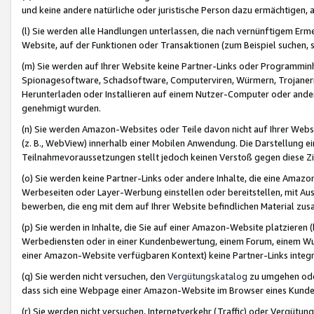
und keine andere natürliche oder juristische Person dazu ermächtigen, a
(l) Sie werden alle Handlungen unterlassen, die nach vernünftigem Erme
Website, auf der Funktionen oder Transaktionen (zum Beispiel suchen, s
(m) Sie werden auf Ihrer Website keine Partner-Links oder Programmin
Spionagesoftware, Schadsoftware, Computerviren, Würmern, Trojaner
Herunterladen oder Installieren auf einem Nutzer-Computer oder ande
genehmigt wurden.
(n) Sie werden Amazon-Websites oder Teile davon nicht auf Ihrer Websi
(z. B., WebView) innerhalb einer Mobilen Anwendung. Die Darstellung ein
Teilnahmevoraussetzungen stellt jedoch keinen Verstoß gegen diese Zif
(o) Sie werden keine Partner-Links oder andere Inhalte, die eine Am
Werbeseiten oder Layer-Werbung einstellen oder bereitstellen, mit Au
bewerben, die eng mit dem auf Ihrer Website befindlichen Material z
(p) Sie werden in Inhalte, die Sie auf einer Amazon-Website platzier
Werbediensten oder in einer Kundenbewertung, einem Forum, einem Wun
einer Amazon-Website verfügbaren Kontext) keine Partner-Links integr
(q) Sie werden nicht versuchen, den
Vergütungskatalog
zu umgehen oder
dass sich eine Webpage einer Amazon-Website im Browser eines Kunden 
(r) Sie werden nicht versuchen, Internetverkehr (Traffic) oder Vergü