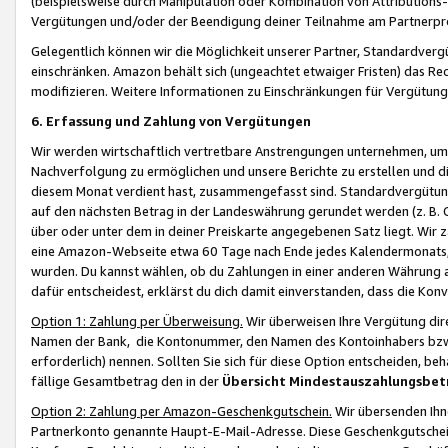
(beispielsweise durch Manipulation oder Kombination von Attributions-
Vergütungen und/oder der Beendigung deiner Teilnahme am Partnerp
Gelegentlich können wir die Möglichkeit unserer Partner, Standardv
einschränken. Amazon behält sich (ungeachtet etwaiger Fristen) das Re
modifizieren. Weitere Informationen zu Einschränkungen für Vergütung
6. Erfassung und Zahlung von Vergütungen
Wir werden wirtschaftlich vertretbare Anstrengungen unternehmen, um 
Nachverfolgung zu ermöglichen und unsere Berichte zu erstellen und di
diesem Monat verdient hast, zusammengefasst sind. Standardvergütung
auf den nächsten Betrag in der Landeswährung gerundet werden (z. B. C
über oder unter dem in deiner Preiskarte angegebenen Satz liegt. Wir
eine Amazon-Webseite etwa 60 Tage nach Ende jedes Kalendermonats, i
wurden. Du kannst wählen, ob du Zahlungen in einer anderen Währung
dafür entscheidest, erklärst du dich damit einverstanden, dass die K
Option 1: Zahlung per Überweisung.
Wir überweisen Ihre Vergütung dir
Namen der Bank, die Kontonummer, den Namen des Kontoinhabers bzw. a
erforderlich) nennen. Sollten Sie sich für diese Option entscheiden, be
fällige Gesamtbetrag den in der
Übersicht Mindestauszahlungsbet
Option 2: Zahlung per Amazon-Geschenkgutschein.
Wir übersenden Ihne
Partnerkonto genannte Haupt-E-Mail-Adresse. Diese Geschenkgutschei