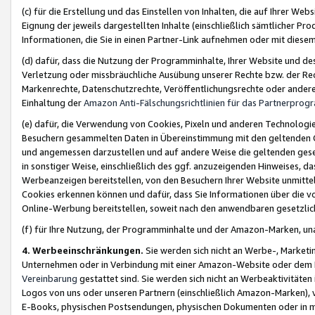
(c) für die Erstellung und das Einstellen von Inhalten, die auf Ihrer We
Eignung der jeweils dargestellten Inhalte (einschließlich sämtlicher 
Informationen, die Sie in einen Partner-Link aufnehmen oder mit diese
(d) dafür, dass die Nutzung der Programminhalte, Ihrer Website und des 
Verletzung oder missbräuchliche Ausübung unserer Rechte bzw. der Recht
Markenrechte, Datenschutzrechte, Veröffentlichungsrechte oder anderer
Einhaltung der
Amazon Anti-Fälschungsrichtlinien für das Partnerpro
(e) dafür, die Verwendung von Cookies, Pixeln und anderen Technologien
Besuchern gesammelten Daten in Übereinstimmung mit den geltenden Ge
und angemessen darzustellen und auf andere Weise die geltenden geset
in sonstiger Weise, einschließlich des ggf. anzuzeigenden Hinweises, d
Werbeanzeigen bereitstellen, von den Besuchern Ihrer Website unmitte
Cookies erkennen können und dafür, dass Sie Informationen über die v
Online-Werbung bereitstellen, soweit nach den anwendbaren gesetzlic
(f) für Ihre Nutzung, der Programminhalte und der Amazon-Marken, u
4. Werbeeinschränkungen.
Sie werden sich nicht an Werbe-, Market
Unternehmen oder in Verbindung mit einer Amazon-Website oder dem Pa
Vereinbarung
gestattet sind. Sie werden sich nicht an Werbeaktivitäten
Logos von uns oder unseren Partnern (einschließlich Amazon-Marken), 
E-Books, physischen Postsendungen, physischen Dokumenten oder in 