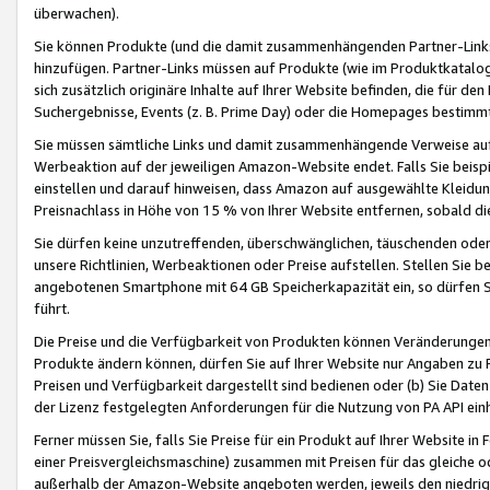
überwachen).
Sie können Produkte (und die damit zusammenhängenden Partner-Links)
hinzufügen. Partner-Links müssen auf Produkte (wie im Produktkatalog de
sich zusätzlich originäre Inhalte auf Ihrer Website befinden, die für 
Suchergebnisse, Events (z. B. Prime Day) oder die Homepages bestimmte
Sie müssen sämtliche Links und damit zusammenhängende Verweise auf z
Werbeaktion auf der jeweiligen Amazon-Website endet. Falls Sie beisp
einstellen und darauf hinweisen, dass Amazon auf ausgewählte Kleidun
Preisnachlass in Höhe von 15 % von Ihrer Website entfernen, sobald di
Sie dürfen keine unzutreffenden, überschwänglichen, täuschenden od
unsere Richtlinien, Werbeaktionen oder Preise aufstellen. Stellen Sie 
angebotenen Smartphone mit 64 GB Speicherkapazität ein, so dürfen S
führt.
Die Preise und die Verfügbarkeit von Produkten können Veränderungen 
Produkte ändern können, dürfen Sie auf Ihrer Website nur Angaben zu P
Preisen und Verfügbarkeit dargestellt sind bedienen oder (b) Sie Daten
der Lizenz festgelegten Anforderungen für die Nutzung von PA API einh
Ferner müssen Sie, falls Sie Preise für ein Produkt auf Ihrer Website in 
einer Preisvergleichsmaschine) zusammen mit Preisen für das gleiche o
außerhalb der Amazon-Website angeboten werden, jeweils den niedrigst