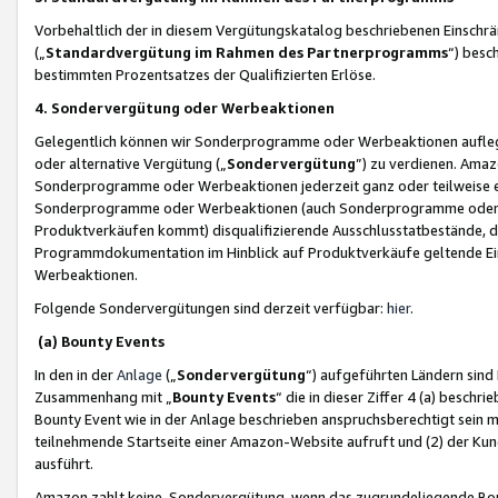
Vorbehaltlich der in diesem Vergütungskatalog beschriebenen Einschr
(„
Standardvergütung im Rahmen des Partnerprogramms
“) besc
bestimmten Prozentsatzes der Qualifizierten Erlöse.
4. Sondervergütung oder Werbeaktionen
Gelegentlich können wir Sonderprogramme oder Werbeaktionen auflegen,
oder alternative Vergütung („
Sondervergütung
”) zu verdienen. Amazo
Sonderprogramme oder Werbeaktionen jederzeit ganz oder teilweise einz
Sonderprogramme oder Werbeaktionen (auch Sonderprogramme oder We
Produktverkäufen kommt) disqualifizierende Ausschlusstatbestände, di
Programmdokumentation im Hinblick auf Produktverkäufe geltende E
Werbeaktionen.
Folgende Sondervergütungen sind derzeit verfügbar:
hier
.
(a) Bounty Events
In den in der
Anlage
(„
Sondervergütung
“) aufgeführten Ländern sind
Zusammenhang mit „
Bounty Events
“ die in dieser Ziffer 4 (a) besch
Bounty Event wie in der Anlage beschrieben anspruchsberechtigt sein mu
teilnehmende Startseite einer Amazon-Website aufruft und (2) der Kun
ausführt.
Amazon zahlt keine Sondervergütung, wenn das zugrundeliegende Boun