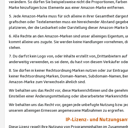
verändern. So dürfen Sie beispielsweise nicht die Proportionen, Farb
Marke hinzufügen bzw. Elemente aus einer Amazon-Marke entfernen.
5. Jede Amazon-Marke muss für sich alleine in ihrer Gesamtheit darge
grafischen oder Textelementen muss ein hinreichender Abstand gegebe
platzieren, der die Lesbarkeit oder Darstellung dieser Amazon-Marke b
6. Alle Rechte an den Amazon-Marken sind unser alleiniges Eigentum, 
kommt alleine uns zugute. Sie werden keine Handlungen vornehmen, 
stehen.
7. Du darfst kein Logo von, oder Inhalte erstellt von,
Drittanbietern au
anderweitig verwenden, es sei denn, du hast von diesem Verkäufer oder
8. Sie dürfen in keiner Rechtsordnung Marken nutzen oder zur Eintragu
keiner Rechtsordnung Marken, Domain-Namen, Subdomain-Namen, Benu
Amazon-Marke zum Verwechseln ähnlich sind.
Wir behalten uns das Recht vor, diese Markenrichtlinien und die gene
Einstellen einer Änderungsmitteilung oder überarbeiteter Markenricht
Wir behalten uns das Recht vor, gegen jede unbefugte Nutzung bzw. jede 
unserem alleinigen Ermessen angemessene Maßnahmen zu ergreifen.
IP-Lizenz- und Nutzungsan
Diese Lizenz regelt Ihre Nutzung von Programminhalten im Zusammen