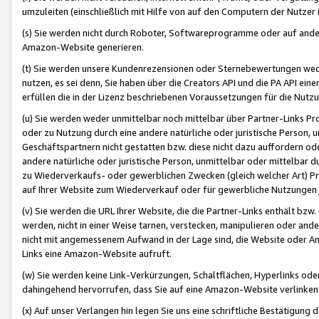
umzuleiten (einschließlich mit Hilfe von auf den Computern der Nutzer i
(s) Sie werden nicht durch Roboter, Softwareprogramme oder auf andere
Amazon-Website generieren.
(t) Sie werden unsere Kundenrezensionen oder Sternebewertungen wed
nutzen, es sei denn, Sie haben über die Creators API und die PA API e
erfüllen die in der Lizenz beschriebenen Voraussetzungen für die Nutzu
(u) Sie werden weder unmittelbar noch mittelbar über Partner-Links P
oder zu Nutzung durch eine andere natürliche oder juristische Person,
Geschäftspartnern nicht gestatten bzw. diese nicht dazu auffordern od
andere natürliche oder juristische Person, unmittelbar oder mittelbar
zu Wiederverkaufs- oder gewerblichen Zwecken (gleich welcher Art) 
auf Ihrer Website zum Wiederverkauf oder für gewerbliche Nutzungen 
(v) Sie werden die URL Ihrer Website, die die Partner-Links enthält b
werden, nicht in einer Weise tarnen, verstecken, manipulieren oder and
nicht mit angemessenem Aufwand in der Lage sind, die Website oder A
Links eine Amazon-Website aufruft.
(w) Sie werden keine Link-Verkürzungen, Schaltflächen, Hyperlinks ode
dahingehend hervorrufen, dass Sie auf eine Amazon-Website verlinken
(x) Auf unser Verlangen hin legen Sie uns eine schriftliche Bestätigung