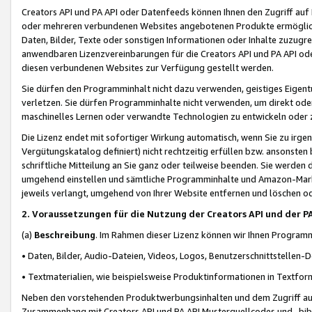
Creators API und PA API oder Datenfeeds können Ihnen den Zugriff auf D
oder mehreren verbundenen Websites angebotenen Produkte ermögliche
Daten, Bilder, Texte oder sonstigen Informationen oder Inhalte zuzugre
anwendbaren Lizenzvereinbarungen für die Creators API und PA API od
diesen verbundenen Websites zur Verfügung gestellt werden.
Sie dürfen den Programminhalt nicht dazu verwenden, geistiges Eigent
verletzen. Sie dürfen Programminhalte nicht verwenden, um direkt ode
maschinelles Lernen oder verwandte Technologien zu entwickeln oder zu
Die Lizenz endet mit sofortiger Wirkung automatisch, wenn Sie zu irg
Vergütungskatalog definiert) nicht rechtzeitig erfüllen bzw. ansonsten
schriftliche Mitteilung an Sie ganz oder teilweise beenden. Sie werden
umgehend einstellen und sämtliche Programminhalte und Amazon-Marke
jeweils verlangt, umgehend von Ihrer Website entfernen und löschen od
2. Voraussetzungen für die Nutzung der Creators API und der P
(a)
Beschreibung
. Im Rahmen dieser Lizenz können wir Ihnen Programmi
• Daten, Bilder, Audio-Dateien, Videos, Logos, Benutzerschnittstellen-
• Textmaterialien, wie beispielsweise Produktinformationen in Textfor
Neben den vorstehenden Produktwerbungsinhalten und dem Zugriff auf 
Zusammenhang mit Creators API und PA API Musterquellcodes und -bibli