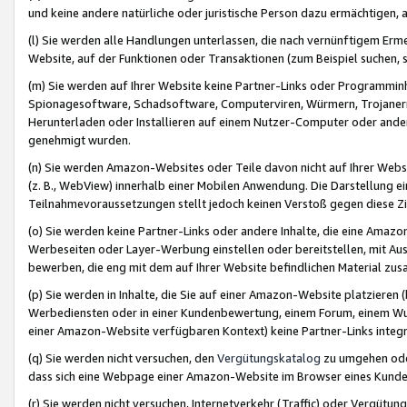
und keine andere natürliche oder juristische Person dazu ermächtigen, a
(l) Sie werden alle Handlungen unterlassen, die nach vernünftigem Erme
Website, auf der Funktionen oder Transaktionen (zum Beispiel suchen, s
(m) Sie werden auf Ihrer Website keine Partner-Links oder Programmin
Spionagesoftware, Schadsoftware, Computerviren, Würmern, Trojaner
Herunterladen oder Installieren auf einem Nutzer-Computer oder ande
genehmigt wurden.
(n) Sie werden Amazon-Websites oder Teile davon nicht auf Ihrer Websi
(z. B., WebView) innerhalb einer Mobilen Anwendung. Die Darstellung ein
Teilnahmevoraussetzungen stellt jedoch keinen Verstoß gegen diese Zif
(o) Sie werden keine Partner-Links oder andere Inhalte, die eine Am
Werbeseiten oder Layer-Werbung einstellen oder bereitstellen, mit Au
bewerben, die eng mit dem auf Ihrer Website befindlichen Material z
(p) Sie werden in Inhalte, die Sie auf einer Amazon-Website platzier
Werbediensten oder in einer Kundenbewertung, einem Forum, einem Wun
einer Amazon-Website verfügbaren Kontext) keine Partner-Links integr
(q) Sie werden nicht versuchen, den
Vergütungskatalog
zu umgehen oder
dass sich eine Webpage einer Amazon-Website im Browser eines Kunden 
(r) Sie werden nicht versuchen, Internetverkehr (Traffic) oder Vergü