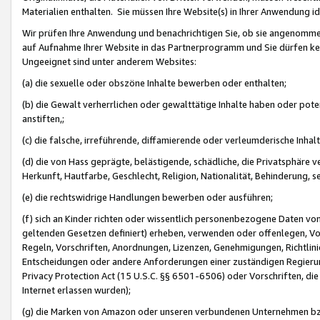
Materialien enthalten. Sie müssen Ihre Website(s) in Ihrer Anwendung ide
Wir prüfen Ihre Anwendung und benachrichtigen Sie, ob sie angenommen
auf Aufnahme Ihrer Website in das Partnerprogramm und Sie dürfen kei
Ungeeignet sind unter anderem Websites:
(a) die sexuelle oder obszöne Inhalte bewerben oder enthalten;
(b) die Gewalt verherrlichen oder gewalttätige Inhalte haben oder pot
anstiften,;
(c) die falsche, irreführende, diffamierende oder verleumderische Inha
(d) die von Hass geprägte, belästigende, schädliche, die Privatsphäre v
Herkunft, Hautfarbe, Geschlecht, Religion, Nationalität, Behinderung, 
(e) die rechtswidrige Handlungen bewerben oder ausführen;
(f) sich an Kinder richten oder wissentlich personenbezogene Daten vo
geltenden Gesetzen definiert) erheben, verwenden oder offenlegen, Vo
Regeln, Vorschriften, Anordnungen, Lizenzen, Genehmigungen, Richtlini
Entscheidungen oder andere Anforderungen einer zuständigen Regierung
Privacy Protection Act (15 U.S.C. §§ 6501-6506) oder Vorschriften, di
Internet erlassen wurden);
(g) die Marken von Amazon oder unseren verbundenen Unternehmen b