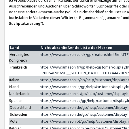
(c) Produktkäufe durch einen Kunden, der durch eine Anzeige auf eine 
Ausschreibungen und Auktionen über Schlagwörter, Suchbegriffe oder 
oder eine andere Amazon-Marke (vgl. die nicht abschließende Liste un
buchstabierte Varianten dieser Wörter (z. B. „ammazon“, „amaozn“ und „
Suchplatzierung
”);
Land
Nicht abschließende Liste der Marken
Vereinigtes
https://www.amazon.co.uk/gp/feature.html?ie=U
Königreich
Frankreich
https://www.amazon.fr/gp/help/customer/displa
E78834F9BA58__SECTION_64DE0ED1D744420E9
Italien
https://www.amazon.it/gp/help/customer/display
Irland
https://www.amazon.ie/gp/help/customer/displa
Niederlande
https://www.amazon.nl/gp/help/customer/display
Spanien
https://www.amazon.es/gp/help/customer/display
Deutschland
https://www.amazon.de/gp/help/customer/displa
Schweden
https://www.amazon.de/gp/help/customer/displa
Polen
https://www.amazon.pl/gp/help/customer/display
Belgien
https://www.amazon.com.be/gp/help/customer/d