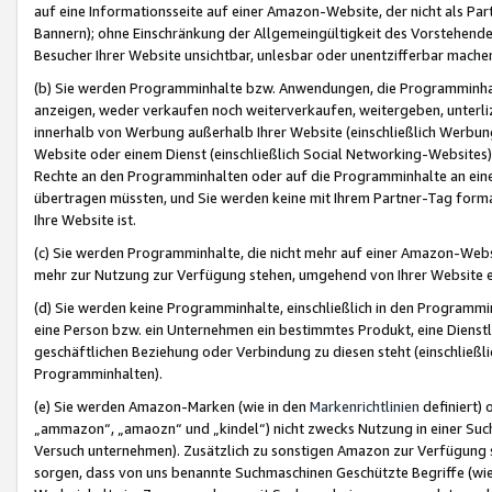
auf eine Informationsseite auf einer Amazon-Website, der nicht als Part
Bannern); ohne Einschränkung der Allgemeingültigkeit des Vorstehende
Besucher Ihrer Website unsichtbar, unlesbar oder unentzifferbar mache
(b) Sie werden Programminhalte bzw. Anwendungen, die Programminhalt
anzeigen, weder verkaufen noch weiterverkaufen, weitergeben, unterli
innerhalb von Werbung außerhalb Ihrer Website (einschließlich Werbun
Website oder einem Dienst (einschließlich Social Networking-Website
Rechte an den Programminhalten oder auf die Programminhalte an eine a
übertragen müssten, und Sie werden keine mit Ihrem Partner-Tag formati
Ihre Website ist.
(c) Sie werden Programminhalte, die nicht mehr auf einer Amazon-Websit
mehr zur Nutzung zur Verfügung stehen, umgehend von Ihrer Website e
(d) Sie werden keine Programminhalte, einschließlich in den Programmin
eine Person bzw. ein Unternehmen ein bestimmtes Produkt, eine Dienstle
geschäftlichen Beziehung oder Verbindung zu diesen steht (einschließli
Programminhalten).
(e) Sie werden Amazon-Marken (wie in den
Markenrichtlinien
definiert) 
„ammazon“, „amaozn“ und „kindel“) nicht zwecks Nutzung in einer Suc
Versuch unternehmen). Zusätzlich zu sonstigen Amazon zur Verfügung 
sorgen, dass von uns benannte Suchmaschinen Geschützte Begriffe (wie 