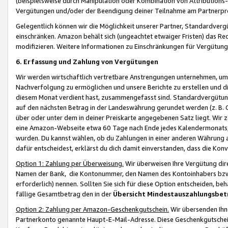
(beispielsweise durch Manipulation oder Kombination von Attributions-
Vergütungen und/oder der Beendigung deiner Teilnahme am Partnerp
Gelegentlich können wir die Möglichkeit unserer Partner, Standardv
einschränken. Amazon behält sich (ungeachtet etwaiger Fristen) das Re
modifizieren. Weitere Informationen zu Einschränkungen für Vergütung
6. Erfassung und Zahlung von Vergütungen
Wir werden wirtschaftlich vertretbare Anstrengungen unternehmen, um 
Nachverfolgung zu ermöglichen und unsere Berichte zu erstellen und di
diesem Monat verdient hast, zusammengefasst sind. Standardvergütung
auf den nächsten Betrag in der Landeswährung gerundet werden (z. B. C
über oder unter dem in deiner Preiskarte angegebenen Satz liegt. Wir
eine Amazon-Webseite etwa 60 Tage nach Ende jedes Kalendermonats, i
wurden. Du kannst wählen, ob du Zahlungen in einer anderen Währung
dafür entscheidest, erklärst du dich damit einverstanden, dass die K
Option 1: Zahlung per Überweisung.
Wir überweisen Ihre Vergütung dir
Namen der Bank, die Kontonummer, den Namen des Kontoinhabers bzw. a
erforderlich) nennen. Sollten Sie sich für diese Option entscheiden, be
fällige Gesamtbetrag den in der
Übersicht Mindestauszahlungsbet
Option 2: Zahlung per Amazon-Geschenkgutschein.
Wir übersenden Ihne
Partnerkonto genannte Haupt-E-Mail-Adresse. Diese Geschenkgutschei