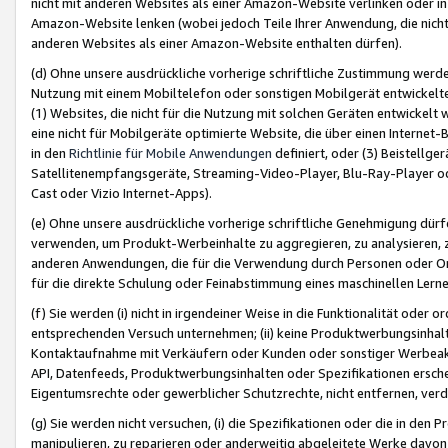
nicht mit anderen Websites als einer Amazon-Website verlinken oder i
Amazon-Website lenken (wobei jedoch Teile Ihrer Anwendung, die nich
anderen Websites als einer Amazon-Website enthalten dürfen).
(d) Ohne unsere ausdrückliche vorherige schriftliche Zustimmung werd
Nutzung mit einem Mobiltelefon oder sonstigen Mobilgerät entwickelt
(1) Websites, die nicht für die Nutzung mit solchen Geräten entwickelt
eine nicht für Mobilgeräte optimierte Website, die über einen Interne
in den
Richtlinie für Mobile Anwendungen
definiert, oder (3) Beistellge
Satellitenempfangsgeräte, Streaming-Video-Player, Blu-Ray-Player ode
Cast oder Vizio Internet-Apps).
(e) Ohne unsere ausdrückliche vorherige schriftliche Genehmigung dürfe
verwenden, um Produkt-Werbeinhalte zu aggregieren, zu analysieren, 
anderen Anwendungen, die für die Verwendung durch Personen oder Or
für die direkte Schulung oder Feinabstimmung eines maschinellen Lern
(f) Sie werden (i) nicht in irgendeiner Weise in die Funktionalität ode
entsprechenden Versuch unternehmen; (ii) keine Produktwerbungsinha
Kontaktaufnahme mit Verkäufern oder Kunden oder sonstiger Werbeaktiv
API, Datenfeeds, Produktwerbungsinhalten oder Spezifikationen erschei
Eigentumsrechte oder gewerblicher Schutzrechte, nicht entfernen, verd
(g) Sie werden nicht versuchen, (i) die Spezifikationen oder die in de
manipulieren, zu reparieren oder anderweitig abgeleitete Werke davon z