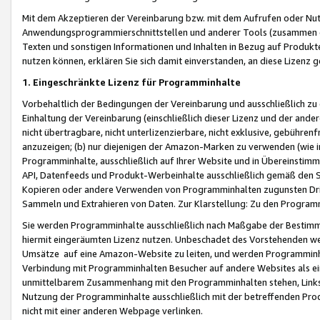
Mit dem Akzeptieren der Vereinbarung bzw. mit dem Aufrufen oder Nutz
Anwendungsprogrammierschnittstellen und anderer Tools (zusammen die
Texten und sonstigen Informationen und Inhalten in Bezug auf Produkte
nutzen können, erklären Sie sich damit einverstanden, an diese Lizenz 
1. Eingeschränkte Lizenz für Programminhalte
Vorbehaltlich der Bedingungen der Vereinbarung und ausschließlich z
Einhaltung der Vereinbarung (einschließlich dieser Lizenz und der ande
nicht übertragbare, nicht unterlizenzierbare, nicht exklusive, gebühren
anzuzeigen; (b) nur diejenigen der Amazon-Marken zu verwenden (wie in 
Programminhalte, ausschließlich auf Ihrer Website und in Übereinstimmu
API, Datenfeeds und Produkt-Werbeinhalte ausschließlich gemäß den Spe
Kopieren oder andere Verwenden von Programminhalten zugunsten Dri
Sammeln und Extrahieren von Daten. Zur Klarstellung: Zu den Program
Sie werden Programminhalte ausschließlich nach Maßgabe der Besti
hiermit eingeräumten Lizenz nutzen. Unbeschadet des Vorstehenden we
Umsätze auf eine Amazon-Website zu leiten, und werden Programminhal
Verbindung mit Programminhalten Besucher auf andere Websites als ein
unmittelbarem Zusammenhang mit den Programminhalten stehen, Links z
Nutzung der Programminhalte ausschließlich mit der betreffenden Pr
nicht mit einer anderen Webpage verlinken.