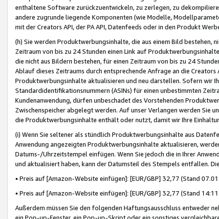
enthaltene Software zurückzuentwickeln, zu zerlegen, zu dekompilier
andere zugrunde liegende Komponenten (wie Modelle, Modellparameter
mit der Creators API, der PA API, Datenfeeds oder in den Produkt Werb
(h) Sie werden Produktwerbungsinhalte, die aus einem Bild bestehen, ni
Zeitraum von bis zu 24 Stunden einen Link auf Produktwerbungsinhalte
die nicht aus Bildern bestehen, für einen Zeitraum von bis zu 24 Stund
Ablauf dieses Zeitraums durch entsprechende Anfrage an die Creators 
Produktwerbungsinhalte aktualisieren und neu darstellen. Sofern wir Ih
Standardidentifikationsnummern (ASINs) für einen unbestimmten Zeitra
Kundenanwendung, dürfen unbeschadet des Vorstehenden Produktwerbu
Zwischenspeicher abgelegt werden. Auf unser Verlangen werden Sie un
die Produktwerbungsinhalte enthält oder nutzt, damit wir Ihre Einhalt
(i) Wenn Sie seltener als stündlich Produktwerbungsinhalte aus Datenfe
Anwendung angezeigten Produktwerbungsinhalte aktualisieren, werden 
Datums-/Uhrzeitstempel einfügen. Wenn Sie jedoch die in Ihrer Anwe
und aktualisiert haben, kann der Datumsteil des Stempels entfallen. Dies
• Preis auf [Amazon-Website einfügen]: [EUR/GBP] 32,77 (Stand 07.01.
• Preis auf [Amazon-Website einfügen]: [EUR/GBP] 32,77 (Stand 14:11 
Außerdem müssen Sie den folgenden Haftungsausschluss entweder neb
ein Pop-up-Fenster, ein Pop-up-Skript oder ein sonstiges vergleichba