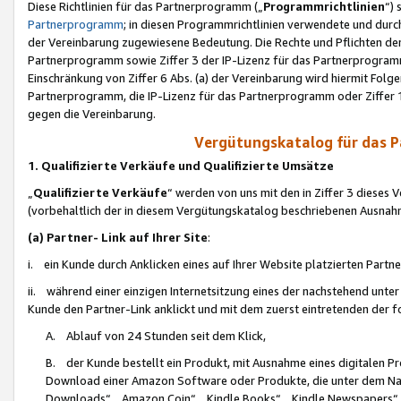
Diese Richtlinien für das Partnerprogramm („
Programmrichtlinien
“)
Partnerprogramm
; in diesen Programmrichtlinien verwendete und durch
der Vereinbarung zugewiesene Bedeutung. Die Rechte und Pflichten de
Partnerprogramm sowie Ziffer 3 der IP-Lizenz für das Partnerprogram
Einschränkung von Ziffer 6 Abs. (a) der Vereinbarung wird hiermit Fol
Partnerprogramm, die IP-Lizenz für das Partnerprogramm oder Ziffer 1
gegen die Vereinbarung.
Vergütungskatalog für das 
1. Qualifizierte Verkäufe und Qualifizierte Umsätze
„
Qualifizierte Verkäufe
“ werden von uns mit den in Ziffer 3 diese
(vorbehaltlich der in diesem Vergütungskatalog beschriebenen Ausnah
(a) Partner- Link auf Ihrer Site
:
i. ein Kunde durch Anklicken eines auf Ihrer Website platzierten Part
ii. während einer einzigen Internetsitzung eines der nachstehend unter (i)
Kunde den Partner-Link anklickt und mit dem zuerst eintretenden der f
A. Ablauf von 24 Stunden seit dem Klick,
B. der Kunde bestellt ein Produkt, mit Ausnahme eines digitalen P
Download einer Amazon Software oder Produkte, die unter dem N
Downloads“, „Amazon Coin“, „Kindle Books“, „Kindle Newspapers“, „