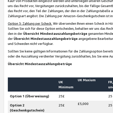
Kauf von Produkten eingelöst werden und unterliegen unseren Geschäf
uns das Recht vor, Vergütungen zurückzuhalten, bis der fällige Gesamt
das Recht vor, den Teil der Zahlungen, der den in der Zahlungstabelle 
Zahlungsart angibst. Die Zahlung per Amazon-Geschenkgutschein ist in
Option 3: Zahlung per Scheck.
Wir übersenden Ihnen einen Scheck in Höh
Sollten Sie sich für diese Option entscheiden, behalten wir uns das Rec
den in der
Übersicht Mindestauszahlungsbeträge
genannten Mindest
der
Übersicht Mindestauszahlungsbeträge
angegebene Bearbeitung
und Schweden nicht verfügbar.
Sollten Sie keine gültigen Informationen für die Zahlungsoption bereit
oder die Auszahlung verdienter Vergütung zurückhalten, bis Sie eine A
Übersicht Mindestauszahlungsbeträge
UK Maxium
UK
FR,
Minimum
un
Option 1 (Überweisung)
25£
25
£5,000
Option 2
25£
25
(Geschenkgutschein)