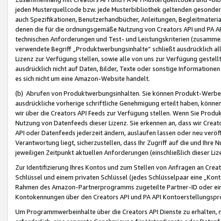
jeden Musterquellcode bzw. jede Musterbibliothek geltenden gesonder
auch Spezifikationen, Benutzerhandbücher, Anleitungen, Begleitmaterial
denen die für die ordnungsgemäße Nutzung von Creators API und PA A
technischen Anforderungen und Test- und Leistungskriterien (zusammen
verwendete Begriff „Produktwerbungsinhalte“ schließt ausdrücklich al
Lizenz zur Verfügung stellen, sowie alle von uns zur Verfügung gestel
ausdrücklich nicht auf Daten, Bilder, Texte oder sonstige Informatione
es sich nicht um eine Amazon-Website handelt.
(b) Abrufen von Produktwerbungsinhalten. Sie können Produkt-Werbein
ausdrückliche vorherige schriftliche Genehmigung erteilt haben, könn
wir über die Creators API Feeds zur Verfügung stellen. Wenn Sie Produk
Nutzung von Datenfeeds dieser Lizenz. Sie erkennen an, dass wir Creat
API oder Datenfeeds jederzeit ändern, auslaufen lassen oder neu veröffe
Verantwortung liegt, sicherzustellen, dass Ihr Zugriff auf die und Ihr
jeweiligen Zeitpunkt aktuellen Anforderungen (einschließlich dieser Liz
Zur Identifizierung Ihres Kontos und zum Stellen von Anfragen an Crea
Schlüssel und einem privaten Schlüssel (jedes Schlüsselpaar eine „Kon
Rahmen des Amazon-Partnerprogramms zugeteilte Partner-ID oder ein
Kontokennungen über den Creators API und PA API Kontoerstellungspro
Um Programmwerbeinhalte über die Creators API Dienste zu erhalten, m