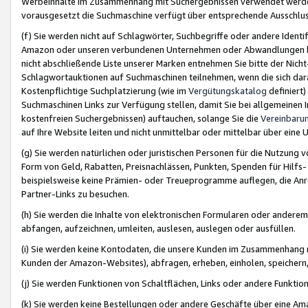
Werbeinhalte im Zusammenhang mit Suchergebnissen verwendet werden,
vorausgesetzt die Suchmaschine verfügt über entsprechende Ausschlu
(f) Sie werden nicht auf Schlagwörter, Suchbegriffe oder andere Ident
Amazon oder unseren verbundenen Unternehmen oder Abwandlungen bzw
nicht abschließende Liste unserer Marken entnehmen Sie bitte der Nich
Schlagwortauktionen auf Suchmaschinen teilnehmen, wenn die sich da
Kostenpflichtige Suchplatzierung (wie im
Vergütungskatalog
definiert
Suchmaschinen Links zur Verfügung stellen, damit Sie bei allgemeinen I
kostenfreien Suchergebnissen) auftauchen, solange Sie die
Vereinbaru
auf Ihre Website leiten und nicht unmittelbar oder mittelbar über eine
(g) Sie werden natürlichen oder juristischen Personen für die Nutzung 
Form von Geld, Rabatten, Preisnachlässen, Punkten, Spenden für Hilfs
beispielsweise keine Prämien- oder Treueprogramme auflegen, die Anrei
Partner-Links zu besuchen.
(h) Sie werden die Inhalte von elektronischen Formularen oder anderem M
abfangen, aufzeichnen, umleiten, auslesen, auslegen oder ausfüllen.
(i) Sie werden keine Kontodaten, die unsere Kunden im Zusammenhang 
Kunden der Amazon-Websites), abfragen, erheben, einholen, speichern,
(j) Sie werden Funktionen von Schaltflächen, Links oder andere Funkti
(k) Sie werden keine Bestellungen oder andere Geschäfte über eine Ama