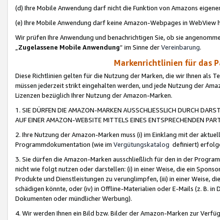
(d) Ihre Mobile Anwendung darf nicht die Funktion von Amazons eige
(e) Ihre Mobile Anwendung darf keine Amazon-Webpages in WebView 
Wir prüfen Ihre Anwendung und benachrichtigen Sie, ob sie angenomm
„
Zugelassene Mobile Anwendung
“ im Sinne der
Vereinbarung
.
Markenrichtlinien für das 
Diese Richtlinien gelten für die Nutzung der Marken, die wir Ihnen als 
müssen jederzeit strikt eingehalten werden, und jede Nutzung der Ama
Lizenzen bezüglich Ihrer Nutzung der Amazon-Marken.
1. SIE DÜRFEN DIE AMAZON-MARKEN AUSSCHLIESSLICH DURCH DARS
AUF EINER AMAZON-WEBSITE MITTELS EINES ENTSPRECHENDEN PART
2. Ihre Nutzung der Amazon-Marken muss (i) im Einklang mit der aktuells
Programmdokumentation (wie im
Vergütungskatalog
definiert) erfolg
3. Sie dürfen die Amazon-Marken ausschließlich für den in der Progr
nicht wie folgt nutzen oder darstellen: (i) in einer Weise, die ein Spo
Produkte und Dienstleistungen zu verunglimpfen, (iii) in einer Weise
schädigen könnte, oder (iv) in Offline-Materialien oder E-Mails (z. B.
Dokumenten oder mündlicher Werbung).
4. Wir werden Ihnen ein Bild bzw. Bilder der Amazon-Marken zur Verfüg