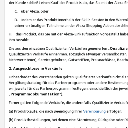
der Kunde schließt einen Kauf des Produkts ab, das Sie mit der Alexa 
C. über Alexa, oder
D. indem er das Produkt innerhalb der Skills Session in den Waren
seiner erstmaligen Teilnahme an der Alexa Shopping Action abschlie
iii. das Produkt, das Sie mit der Alexa-Einkaufsaktion vorgestellt ha
ihm bezahlt.
Die aus den einzelnen Qualifizierten Verkäufen generierten „
Qualifizi
Qualifizierten Verkäufe einnehmen, abzüglich etwaiger Versandkosten
Mehrwertsteuer), Servicegebühren, Gutschriften, Preisnachlässe, Bear
2. Ausgeschlossene Verkäufe
Unbeschadet des Vorstehenden gelten Qualifizierte Verkäufe nicht als
Vergütungskatalog für das Partnerprogramm oder andere Bestimmungen,
wir jeweils für das Partnerprogramm festlegen, einschließlich der jewe
„
Programmdokumentation
“).
Ferner gelten folgende Verkäufe, die andernfalls Qualifizierte Verkä
(a) Produktkäufe, die nach Beendigung Ihrer
Vereinbarung
erfolgen;
(b) Produktbestellungen, bei denen eine Stornierung, Rückgabe oder R