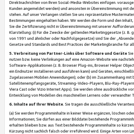
Direktnachrichten von Ihren Social-Media-Websites einfügen. vorausg
Kunden angemeldet werden) und ansonsten in Übereinstimmung mit der
stehen. Auf unser Verlangen stellen Sie uns repräsentative Mustermater
Bestimmungen eingehalten haben. Wir werden die Form und den Inhalt, di
Sie die Zertifizierung nicht in Übereinstimmung mit unserer Aufforderu
Klarstellung: (i) Für die Zwecke der geltenden Marketinggesetze (z. 
von 1991 und ähnlicher oder Nachfolgegesetze) sind Sie der „Absender“ j
Gesetze und Standards und Best Practices der Marketingbranche für 
5. Verbreitung von Partner-Links über Software und Geräte
Sie
nutzen bzw. keine Verlinkungen auf eine Amazon-Website wie nachsteh
Software-Applikationen (z. B. Browser Plug-ins, Browser Helper Objec
ein Endnutzer installieren und ausführen kann) und Geräten, einschlie
Zugelassenen Mobilen Anwendungen); oder (b) im Zusammenhang mit bzw.
Satellitenempfangsgeräte, Streaming-Video-Playern, Blu-Ray-Playern 
Viera Cast oder Vizio Internet Apps). Sie werden ohne ausdrückliche v
Entwicklung von Modellen des maschinellen Lernens oder verwandter 
6. Inhalte auf Ihrer Website
. Sie tragen die ausschließliche Verantwo
(a) Sie werden Programminhalte in keiner Weise ergänzen, löschen oder
Informationen; Sie dürfen aus einer Bilddatei bestehende Programminhal
erhalten bleiben bzw. aus Text bestehende Programminhalte so kürzen, 
Kürzung nicht sachlich falsch oder irreführend wird. Einige Arten von L