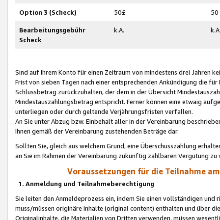
Option 3 (Scheck)
50£
50
Bearbeitungsgebühr
k.A.
k.A
Scheck
Sind auf Ihrem Konto für einen Zeitraum von mindestens drei Jahren kein
Frist von sieben Tagen nach einer entsprechenden Ankündigung die für
Schlussbetrag zurückzuhalten, der dem in der Übersicht Mindestausz
Mindestauszahlungsbetrag entspricht. Ferner können eine etwaig aufg
unterliegen oder durch geltende Verjährungsfristen verfallen.
An Sie unter Abzug bzw. Einbehalt aller in der Vereinbarung beschrieb
Ihnen gemäß der Vereinbarung zustehenden Beträge dar.
Sollten Sie, gleich aus welchem Grund, eine Überschusszahlung erhalte
an Sie im Rahmen der Vereinbarung zukünftig zahlbaren Vergütung zu 
Voraussetzungen für die Teilnahme a
1. Anmeldung und Teilnahmeberechtigung
Sie leiten den Anmeldeprozess ein, indem Sie einen vollständigen und 
muss/müssen originäre Inhalte (original content) enthalten und über d
Originalinhalte, die Materialien von Dritten verwenden, müssen wese