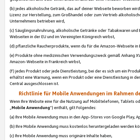
(b) jedes alkoholische Getränk, das auf deiner Webseite beworben wird
Lizenz zur Herstellung, zum Großhandel oder zum Vertrieb alkoholisch
Unternehmens betrieben wird,
(c) Säuglingsnahruhrung, alkoholische Getränke oder Tabakwaren und E
Webseiten in der EU und im Vereinigten Königreich wirbst,
(d) pflanzliche Raucherprodukte, wenn du für die Amazon-Webseite in B
(e) Produkte ohne medizinischen Verwendungszweck gemäß Anhang XVI 
Amazon-Webseite in Frankreich wirbst,
(f) jedes Produkt oder jede Dienstleistung, bei der es sich um ein Prod
erhältst eine Warnung, wenn ein Produkt oder eine Dienstleistung in de
Central ausgeschlossen ist.
Richtlinie für Mobile Anwendungen im Rahmen de
Wenn Ihre Website eine für die Nutzung auf Mobiltelefonen, Tablets 
„
Mobile Anwendung
“) enthält, gilt Folgendes:
(a) Ihre Mobile Anwendung muss in den App-Stores von Google Play, A
(b) Ihre Mobile Anwendung muss kostenlos heruntergeladen werden könn
(c) Ihre Mobile Anwendung muss originäre Inhalte haben,